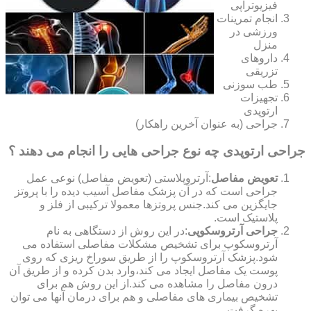
فیزیوتراپی
انجام تمرینات
ورزشی در
منزل
داروهای
تزریقی
طب سوزنی
تجهیزات
ارتوپدی
جراحی (به عنوان آخرین راهکار)
جراحی ارتوپدی چه نوع جراحی هایی را انجام می دهند ؟
تعویض مفاصل
:آرتروپلاستی (تعویض مفاصل) نوعی عمل
جراحی است که در آن پزشک مفاصل آسیب دیده را با پروتز
جایگزین می کند.جنس پروتزها معمولا ترکیبی از فلز و
پلاستیک است.
جراحی آرتروسکوپی
:در این روش از دستگاهی به نام
آرتروسکوپ برای تشخیص مشکلات مفاصلی استفاده می
شود.پزشک آرتروسکوپ را از طریق سوراخ ریزی که روی
پوست یک مفاصل ایجاد می کند،وارد بدن کرده و از طریق آن
درون مفاصل را مشاهده می کند.از این روش هم برای
تشخیص بیماری های مفاصلی و هم برای درمان آنها می توان
بهره گرفت.