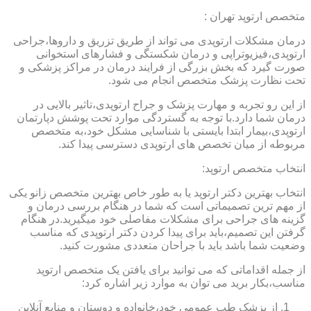
متخصص ارتوپد تهران :
درمان مشکلات ارتوپدی می تواند از طریق تزریق و داروها،جراحی
ارتوپدی،فیزیوتراپی و درمان شکستگی و فشارهای استخوانی
صورت گیرد که بخش بزرگی از فرایند درمان در مراکز پزشکی و
تحت نظارت پزشک متخصص انجام می شود.
از این رو تجربه و مهارت پزشک و جراح ارتوپدی،تاثیر بالایی در
درمان شما دارد.با توجه به گستردگی موارد تحت پوشش دپارتمان
ارتوپدی،بیمار ابتدا بایستی با شناسایی مشکل خود،به متخصص
مربوطه از میان تخصص های ارتوپدی دسترسی پیدا کند.
انتخاب متخصص ارتوپد:
انتخاب بهترین دکتر ارتوپد یا به طور خاص بهترین متخصص زانو یکی
از مهم ترین تصمیماتی است که شما در هنگام بررسی درمان و
گزینه های جراحی برای مشکلات مفاصلی خود میگیرید.در هنگام
گرفتن این تصمیم،باید برای پیدا کردن دکتر ارتوپدی که مناسب
وضعیت شما باشد باید با جراحان متعددی مشورت کنید.
از جمله اقداماتی که می توانید برای یافتن یک متخصص ارتوپد
مناسب،بکار برید می توان به موارد زیر اشاره کرد:
از پزشک طب عمومی خود،خانواده و دوستان و منابع آنلاین