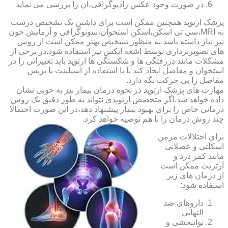
در صورت وجود عکس رادیوگرافی،آن را بررسی می‎ نماید
پزشک ارتوپد همچنین ممکن است برای داشتن یک تشخیص درست
به MRI،سی تی اسکن،اسکن استخوان،سونوگرافی و آزمایش خون
نیز نیاز داشته باشد.به منظور تشخیص بهتر ممکن است از روش
های تصویربرداری توسط اشعه ایکس نیز استفاده شود.در برخی از
مشکلات مانند دررفتگی ها و شکستگی ها ارتوپد باید تغییراتی را در
استخوان و مفاصل ایجاد کند یا با استفاده از اسپلینت یا بریس
مفاصل را بی حرکت نگه دارد.
مهارت های پزشک ارتوپد در نحوه درمان بیمار نیز به خوبی نشان
داده خواهد شد.اگر متخصص ارتوپدی نتواند به طور دقیق یک روش
درمانی خاص را برای بهبود بیمار پیشنهاد دهد،در این صورت احتمالا
چند روش درمان را با هم توصیه خواهد کرد.
برای اختلالات مزمن
اسکلتی و عضلانی
مانند کمر درد و
آرتریت ممکن است
از درمان های زیر
استفاده شود:
داروهای ضد
التهابی
توانبخشی و