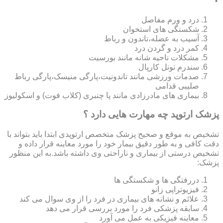
درد و ورم مفاصل
شکستگی های استخوان
آسیب به عضله،تاندون و رباط
کمر درد و گردن درد
مشکلات ناحیه شانه مانند بورسیت
سندرم تونل کارپال
صدمات ورزشی مانند تاندونیت،پارگی منیسک،پارگی رباط
صلیبی قدامی
بیماری های مادرزادی مانند پا چنبری (کلاب فوت) و اسکولیوز
پزشک ارتوپد چه مهارت هایی دارد ؟
تشخیص به موقع و صحیح پزشک متخصص ارتوپدی ابتدا باید بتواند با
دقت کافی و به طور دقیق بیمار خود را مورد معاینه قرار داده و
تشخیص درستی از بیماری و ناراحتی وی داشته باشد.به این منظور
پزشک:
دررفتگی ها و شکستگی ها
فیزیوتراپی زانو
علائم و نشانه های بیماری در فرد را از وی سوال می کند
سابقه پزشکی فرد را مورد بررسی قرار می دهد
معاینه فیزیکی به عمل می آورد