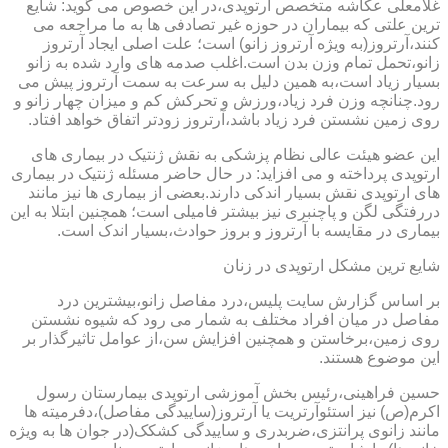
غلامعلی عکاشه متخصص ارتوپدی،در این خصوص می گوید: شایع
ترین علتی که بیماران در حوزه غیر تصادفی ها به ما مراجعه می
کنند،آرتروز(به ویژه آرتروز زانو) است؛ علت اصلی ایجاد آرتروز
زانو،تحمل تمام وزن بدن است.اغلب صدمه های وارد شده به زانو
بسیار زیاد است،به همین دلیل به سرعت به سمت آرتروز پیش می
رود.چنانچه وزن فرد زیاد،ورزش و تحرکش کم و میزان چهار زانو و
روی زمین نشستن فرد زیاد باشد،آرتروز زودتر اتفاق خواهد افتاد.
این عضو هیئت عالی نظام پزشکی به نقش ژنتیک در بیماری های
ارتوپدی پرداخته و می افزاید: در حال حاضر مسئله ژنتیک در بیماری
های ارتوپدی نقش بسیار اندکی دارند.بعضی از بیماری ها نیز مانند
دررفتگی لگن و پاچنبری نیز بیشتر فامیلی است؛ همچنین ابتلا به این
بیماری در مقایسه با آرتروز و بروز حوادث،بسیار اندک است.
شایع ترین مشکل ارتوپدی در زنان
بر اساس گزارش سایت پلیس،درد مفاصل زانو،بیشترین درد
مفاصل در میان افراد مختلف به شمار می رود که شیوه نشستن
روی زمین،برخاستن و همچنین افزایش سن،از عوامل تاثیرگذار بر
این موضوع هستند.
حسین فراهینی،رئیس بخش آموزشی ارتوپدی بیمارستان رسول
اکرم(ص) نیز استئوآرتریت یا آرتروز(ساییدگی مفاصل)،دفرمیته ها
مانند زانوی پرانتزی،ضربدری و ساییدگی کشکک(در جوان ها به ویژه