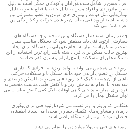
افراد مسن را شامل شوند.نوزادان و کودکان ممکن است به دلیل
نقص مادرزادی و افراد مسن به دلیل حادثه یا قطع عضو به دلیل
بیماریهایی مثل دیابت و بیماری های عروق به عضو مصنوعی نیاز
داشته باشند.ارتوپد فنی به آسان تر شدن حرکت و کلا زندگی این
افراد کمک می کند.
چه در زمان استفاده از دستگاه پیش ساخته و چه دستگاه های
سفارشی ارتوپد فنی باید مطمئن شود که دستگاه مناسب بیمار
است و ممکن است نیاز به انجام تغییراتی در دستگاه برای ایجاد
بهترین حالت ممکن برای فرد داشته باشد.رایج ترین استفاده از این
دستگاه ها برای مشکلات پا،مچ پا،زانو و ستون فقرات است.
ارتوپد فنی همچنین می تواند با تولید ارتزها به افرادی که دارای
مشکل در عضوی از بدن خود مانند مشکل پا و مشکلات حرکتی
ناشی از آن هستند کمک کند.ارتوپد فنی می تواند با اسکن دو بعدی و
سه بعدی پا اقدام به ساختن ارتز و یا کفش طبی مناسب منحصر به
فرد برای بیمار نماید.حتی گاهی اوقات با یک کفی کفش مناسب می
توان مشکل بیمار را حل کرد.
هنگامی که پروتز یا ارتز نصب می شود،ارتوپد فنی برای پیگیری
درمان و مشاوره های تکمیلی بیمار را مجددا می بیند تا اطمینان
حاصل شود که بیمار از دستگاه راضی است.
ارتوپد های فنی معمولا موارد زیر را انجام می دهند: