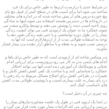
در شرایط جدی یا درازمدت،ارتزها به طور خاص برای یک فرد
ساخته می شود،اما برای آسیب های در سطح کمتر از قبیل مچ پای
پیچ خورده،بریس های از پیش ساخته شده که در اندازه های مختلف
در داروخانه ها در دسترس هستند استفاده می شوند.اینها به سادگی
روی ناحیه آسیب دیده را پوشش می دهند و توسط ولکرو سفت می
شوند.عملکرد ما به عنوان یک ارتوپدی فنی می تواند کیفیت زندگی
بیمار را در طول دوره توانبخشی و یا حتی بقیه زندگی تغییر دهد.با
توجه به استفاده طولانی مدت از از ارتزها،لازم است که آنها به
درستی نصب شوند و به نقطه و یا مناطق آزار دهنده بدن بیمار فشار
نیاورند.
پدر وتیکس شاخه ای از ارتوپدی است که به طور خاص برای پاها و
اندام های پایینی بدن به کار می رود.پروتزیست برای ارزیابی اندام
تحتانی و بیومکانیک آن آموزش دیده است.آنها می توانند اختلال
عملکرد را شناسایی کنند و با ساخت یک کفی کفش،کفش کامل و یا
تغییرات در طراحی کفش برای اصلاح مسائل مربوط به راه رفتن یا
درد پای بیمار به علت بیماری،آسیب و یا پوشیدن طولانی مدت کفش
های نامناسب کمک کنند.
چه چیزی در آن دخیل است؟
در ابتدا یک ارتوپد فنی در طول یک جلسه مشاوره،نیازهای بیمار را
بررسی و ارزیابی می کند.الزامات بیمار مورد بحث قرار می گیرد و