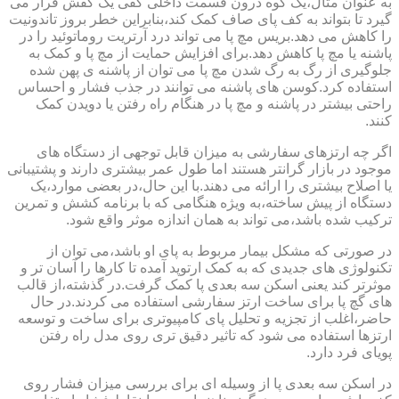
به عنوان مثال،یک گوه درون قسمت داخلی کفی یک کفش قرار می
گیرد تا بتواند به کف پای صاف کمک کند،بنابراین خطر بروز تاندونیت
را کاهش می دهد.بریس مچ پا می تواند درد آرتریت روماتوئید را در
پاشنه یا مچ پا کاهش دهد.برای افزایش حمایت از مچ پا و کمک به
جلوگیری از رگ به رگ شدن مچ پا می توان از پاشنه ی پهن شده
استفاده کرد.کوسن های پاشنه می توانند در جذب فشار و احساس
راحتی بیشتر در پاشنه و مچ پا در هنگام راه رفتن یا دویدن کمک
کنند.
اگر چه ارتزهای سفارشی به میزان قابل توجهی از دستگاه های
موجود در بازار گرانتر هستند اما طول عمر بیشتری دارند و پشتیبانی
یا اصلاح بیشتری را ارائه می دهند.با این حال،در بعضی موارد،یک
دستگاه از پیش ساخته،به ویژه هنگامی که با برنامه کشش و تمرین
ترکیب شده باشد،می تواند به همان اندازه موثر واقع شود.
در صورتی که مشکل بیمار مربوط به پای او باشد،می توان از
تکنولوژی های جدیدی که به کمک ارتوپد آمده تا کارها را آسان تر و
موثرتر کند یعنی اسکن سه بعدی پا کمک گرفت.در گذشته،از قالب
های گچ پا برای ساخت ارتز سفارشی استفاده می کردند.در حال
حاضر،اغلب از تجزیه و تحلیل پای کامپیوتری برای ساخت و توسعه
ارتزها استفاده می شود که تاثیر دقیق تری روی مدل راه رفتن
پویای فرد دارد.
در اسکن سه بعدی پا از وسیله ای برای بررسی میزان فشار روی