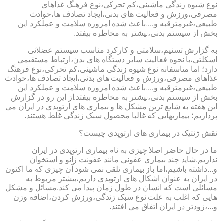
نوع شیوه زندگی ماشینی،کم تحرکی،نوع فرهنگ غذاهای
مصرفی،ورزش و فعالیت های بدنی،ایجاد تصادف ها،حوادث
طبیعی،غیرمترقبه و...،باعث شده امروزه سلامت و عملکرد این
بخش از سیستم بدنی،بیشتر به مخاطره بیفتد.
به گزارش تسنیم،سلامتی و کارکرد مناسب سیستم عضلانی
اسکلتی،با نحوه فعالیت سایر دستگاه های بدن،ارتباط مستقیمی
دارد؛ اما متاسفانه نوع شیوه زندگی ماشینی،کم تحرکی،نوع فرهنگ
غذاهای مصرفی،ورزش و فعالیت های بدنی،ایجاد تصادف ها،حوادث
طبیعی،غیرمترقبه و...،باعث شده امروزه سلامت و عملکرد این
بخش از سیستم بدنی،بیشتر به مخاطره بیفتد.از این رو در گزارش
این هفته به شایع ترین مشکل ها و بیماری های ارتوپدی در ایران می
پردازیم؛ بیماریهایی که غالبا محصول سبک زندگی غلط هستند.
نقش ژنتیک در بیماری های ارتوپدی چیست؟
ما در حال حاضر اصلا چیزی به نام بیماری ارتوپدی در ایران
نداریم.شاید چند بیماری عفونی مانند عفونت زانو و استخوان
و...داشته باشیم،اما باز بیماری تلقی نمی شود.آن چیزی که ما اکنون
در ایران به عنوان اشکال های ارتوپدی داریم،بیشتر مربوط به
مسائلی است که انسان در طول زمان پیدا می کند.مسائل و مشکل
هایی که اغلب به علت نوع سبک زندگی،ورزش کردن،اضافه وزن
و...،زودتر در ایران اتفاق می افتند.