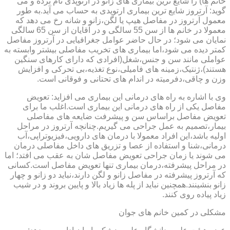
خانم ها) را شایع ترین بیماری های زانو در ارتوپدی نام برده و می
گوید: آرتروز شایع ترین بیماری ارتوپدی به حساب می آید.به طور
معمول آرتروز در مفاصل هیپ یا لگن،زانو و شانه رخ می دهد که
معمولا در خانم ها از سن 55 سالگی و در آقایان از سن 65 سالگی
نمایان می شود؛ در حال حاضر عوامل جغرافیایی در آرتروز مفاصل
کمتر دیده می شود،اما بیماری های تخریب مفاصلی بیشتر وابسته به
عواملی مانند سن و جنس،شغل(افرادی که دارای کارهای سنگین
هستند)،ژنتیک،زمینه های فامیلی،نوع تغذیه،بی تحرکی و افزایش
وزن و چاقی،دفرمیته در اندام های تحتانی و فوقانی است.
وی با اشاره به راه های درمانی این بیماری می افزاید: تعویض
مفاصل یکی از راه های درمانی این بیماری است.اغلب ما برای
تعویض مفاصل براساس سن و پیشرفت ضایعه های مفاصلی
بیمار،تصمیم به عمل جراحی می گیریم.چنانچه آرتروز در مراحل
اولیه باشد،این افراد معمولا با درمان های دارویی،فیزیوتراپی،آب
درمانی،شنا و استفاده از عصا و تزریق های داخل مفاصلی درمان
می شوند یا زمان جراحی تعویض مفاصل شان به عقب می افتد؛ اما
در مراحل پیشرفته،درمان بیماری تنها تعویض مفاصل است.کسانی
که آرتروز پیشرفته در مفاصل زانو و لگن دارند،نباید دو زانو و چهار
زانو بنشینند.همچنین نباید از پله ها زیاد بالا و پایین بروند و در شیب
زیاد پیاده روی کنند.
مشکلی در کمین خانم های جوان