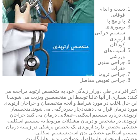
دست و اندام
فوقانی
پا و مچ پا
تومورهای
سیستم حرکتی
ارتوپدی
کودکان
آسیب های
ورزشی
جراحی ستون
فقرات
جراحی تروما
جراحی تعویض مفاصل
اکثر افراد در طی دوران زندگی خود به متخصص ارتوپد مراجعه می
کنند؛ بسیاری از آنها غالباً توسط این متخصصین ویزیت می شوند.با
این حال،اغلب در مورد شرایط و آنچه متخصصان و جراحان ارتوپدی
مورد درمان قرار می دهند،دچار سردرگمی می شوند.متخصصان
ارتوپدی درباره سیستم اسکلتی-عضلانی درمان می کنند.جراحان
ارتوپدی در تشخیص و درمان مشکلات مربوط به سیستم اسکلتی-
عضلانی تخصص دارند.ارتوپدی یک تخصص پزشکی در زمینه درمان
سیستم اسکلتی-عضلانی بدن است.سیستم اسکلتی-
عضلانی،استخوان ها،مفاصل،عضلات،تاندون ها،لیگامنت