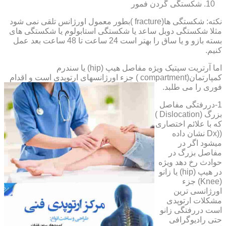
شکستگی گردن فمور
نکته: شکستگی ها(fracture )بطور معمول اورژانس تلقی نمی شود
مثلا شکستگی دوبل ساعد یا شکستگی استابولوم یا شکستگی های
بسته بازو و یا ساق را بهتر است 24 ساعت تا 48 ساعت بعد عمل
کنیم.
اما آرتریت سپتیک ویژه مفاصل هیپ (hip) یا سندرم
کمپارتمان(compartment ) جزء اورژانسهای ارتوپدی است و اقدام
فوری را می طلبد.
1-دررفتگی مفاصل
بزرگ (Dislocation )
که با علائم اختصاری
((Dx نشان داده
میشود اگر در
مفاصل بزرگ در
حوادث رخ دهد ویژه
در هیپ (hip) یا زانو
(Knee) جزء
اورژانسی ترین
مشکلات ارتوپدی
است دررفتگی زانو
حتی رادیوگرافی