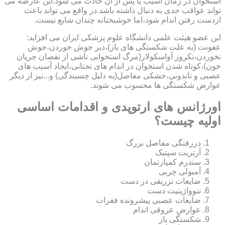
استخوان در زمان آسیب یا پس از آن حادث می شود.این عارضه می
تواند عواقب جدی به دنبال داشته باشد.در واقع می تواند باعث
ازدست رفتن اندام شود،اما خوشبختانه چندان شایع نیست.
این عضو هیئت علمی دانشگاه علوم پزشکی ایران می افزاید:
عفونت (به علت شکستگی های باز)،دیر جوش خوردن،جوش
نخوردن،نکروز آواسکولار(مرگ استخوانی ناشی از نقصان جریان
خون)،کوتاه شدن استخوان در اندام های تحتانی،ایجاد آسیب های
عصبی و تاندونی،خشکی مفاصل(به دلیل چسبندگی) و...نیز از دیگر
عوارض شکستگی ها محسوب می شوند.
اورژانس های ارتوپدی و اقدامات اساسی
اولیه چیست؟
دررفتگی مفاصل بزرگ
آرتریت سپتیک
سندرم کمپارتمان
آمبولی چربی
ضایعات تزریقی در دست
تنوواژینیت دست
ضایعات عصبی پیشرونده فقرات
عوارض عروقی اندام
شکستگی باز