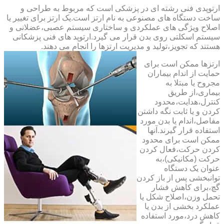
ارتوپدی فنی رشته ای در پزشکی است که مربوط به طراحی و
ساخت دستگاه های مصنوعی به نام ارتز است.یک ارتز برای تغییر یا
اصلاح ویژگی های عملکردی و ساختاری سیستم عصبی،عضلانی و
سیستم اسکلتی روی بدن قرار می گیرد.ارتوپد های فنی پزشکانی
هستند که تجویز،تولید و مدیریت ارتزها را انجام می دهند.
ارتزها ممکن است برای
حمایت از اندام بیماران
مجروح یا مبتلا به
بیماری،از طریق
کنترل،هدایت،محدود
کردن و یا ثابت نگه داشتن
مفاصل،اندام یا بدن مورد
استفاده قرار گیرند.آنها
ممکن است برای محدود
کردن حرکت،فعال کردن
حرکت (مکانیکی)،به
عنوان یک دستگاه
توانبخشی پس از باز کردن
گچ،برای کاهش فشار
تحمل وزن،اصلاح شکل یا
عملکرد بخشی از بدن یا
کاهش درد،مورد استفاده