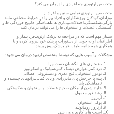
متخصص ارتوپدی چه افرادی را درمان می کند؟
متخصصین ارتوپدی تمامی سنین و افراد از
نوزادان،کودکان،ورزشکاران و افراد پیر را در شرایط مختلفی مانند
پارگی،شکستگی،اختلالات،بیماری ها،ناهماهنگی ها،پیچ خوردگی ها،و
گسستگی عضلات و استخوان ها را می توانند درمان کنند.
بسیار مهم است که در مراجعه به پزشک ارتوپد،فرد بیمار و
اطرافیان او به خوبی از دستورات پزشک خود پیروی کرده و با
همکاری همه جانبه،طبق نظر پزشک،پیش بروند.
مشکلات و آسیب هایی که توسط متخصص ارتوپد درمان می شود:
ناهنجاری های انگشتان دست و پا
درد کمر،عوارض دیسک کمر،سیاتیک و اسکولیوز
تومور استخوانی،فلج مغزی و دیستروفی عضلانی
پینه پا،چرخش پای مادرزادی و پای کمانی،زانوهای چسبیده و
ناهماهنگی پاها
خارج شدن از مکان صحیح عضلات و استخوان و شکستگی
رشد غیر معمول
آرتروز
پوکی استخوان
آرتروز روماتوئید
آسیب های کاری و ورزشی