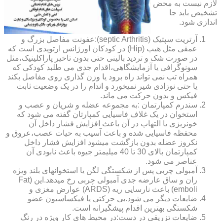
لازم نیست به محض
تشخیص باید جا
اندازی شود.
آرتریت سپتیک (septic Arthritis):عفونت مفاصل بزرگ و
عمقی مثل هیپ (Hip) در کودکان اورژانس ارتوپدی است که
در صورت شک و تردید بالینی حتی بدون تاخیر پاراکلینیک،مثل
سونوگرافی یا آزمایشگاهی،اقدام جدی می طلبد کودکی که
همراه تب نمی تواند راه برود یا وزن گذاری روی مفاصل بکند
یا حتی نوزادی شیر نمیخورد و اندام را در یک وضعیت ثابت
فیکس و بدون حرکت می ماند.
سندرم کمپارتمان :به مجموعه عضله و شریان و عصب و
استخوان در یک غلاف فاسیایی کمپارتان گفته می شود که
خونریزی یا التهاب در آن باعث افزایش فشار داخل آن
محفظه فاسیایی شده و باعث آسیب به حیات عصب،عروق و
نکروز عضله بدون بازگشت میشود افزایش فشار داخل
کمپارتمان بالای 30 تا 40 میلیمتر جیوه باعث نابودی آن
عناصر می شود.
آمبولی چربی پس از شکستگی لگن یا استخوانهای بلند ویژه
ران و ساق عارضه جدی آمبولی چربی رخ میدهد.این (Fat
emboli) باعث نارسایی ریه (ARDS) عوارض مغزی و
ضایعات دیگر می شود.بی حرکتی یا فیکساسیون عضو
شکستگی بهترین اقدام پیشگیرانه است.
ضایعات تزریقی در دست:در محیط های کار ویژه در رنگ