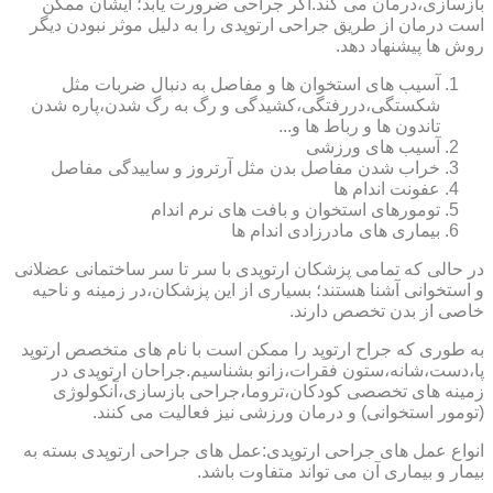
بازسازی،درمان می کند.اگر جراحی ضرورت یابد؛ ایشان ممکن
است درمان از طریق جراحی ارتوپدی را به دلیل موثر نبودن دیگر
روش ها پیشنهاد دهد.
آسیب های استخوان ها و مفاصل به دنبال ضربات مثل
شکستگی،دررفتگی،کشیدگی و رگ به رگ شدن،پاره شدن
تاندون ها و رباط ها و...
آسیب های ورزشی
خراب شدن مفاصل بدن مثل آرتروز و ساییدگی مفاصل
عفونت اندام ها
تومورهای استخوان و بافت های نرم اندام
بیماری های مادرزادی اندام ها
در حالی که تمامی پزشکان ارتوپدی با سر تا سر ساختمانی عضلانی
و استخوانی آشنا هستند؛ بسیاری از این پزشکان،در زمینه و ناحیه
خاصی از بدن تخصص دارند.
به طوری که جراح ارتوپد را ممکن است با نام های متخصص ارتوپد
پا،دست،شانه،ستون فقرات،زانو بشناسیم.جراحان ارتوپدی در
زمینه های تخصصی کودکان،تروما،جراحی بازسازی،آنکولوژی
(تومور استخوانی) و درمان ورزشی نیز فعالیت می کنند.
انواع عمل های جراحی ارتوپدی:عمل های جراحی ارتوپدی بسته به
بیمار و بیماری آن می تواند متفاوت باشد.