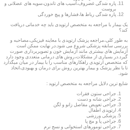
پاره شدگی غضروف،آسیب های تاندون،سویه های عضلانی و
بروست
پاره شدگی رباط ها،فشارها و پیچ خوردگی
یک بیمار با مراجعه به متخصص ارتوپدی باید چه خدماتی دریافت
کند؟
به طور کلی،مراجعه پزشک ارتوپدی با معاینه فیزیکی،مصاحبه و
بررسی سابقه پزشکی شروع می شود.در نهایت ممکن است
آزمایش های بیشتری مانند آزمایش خون و تصویربرداری صورت
گیرد.در بسیاری از مشکلات،روش های درمانی متعددی وجود دارد
که متخصص ارتوپدی راهکارهای مناسب را با بیمار در میان میگذارد
تا با نظر پزشک و بیمار بهترین روش برای درمان و بهبودی،اتخاذ
شود.
شایع ترین دلایل مراجعه به متخصص ارتوپد :
جراحی ستون فقرات
جراحی شانه و دست
جراحی تعویض مفاصل زانو و لگن
ارتوپدی اطفال
پزشکی ورزشی
جراحی پا و مچ پا
جراحی تومورهای استخوانی و نسج نرم