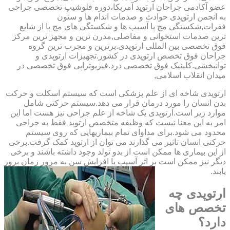
عضو آکادمی جراحان ارتوپد آمریکا،دوره فلوشیپ تخصصی جراحی
به انجمن ارتوپدی حوادث و صدمات اندام ها و ستون
فقرات,شکستگی مچ پا آسیب ها و شکستگی های مچ پا از شایع
ترین صدمات استخوانی و مفاصلی,مدرن ترین و مجهز ترین مرکز
فوق تخصصی بین المللی ارتوپدی.برترین ‏و ‏مجرب ‏ترین ‏گروه
‏جراحان ‏فوق ‏تخصص ‏ارتوپدی ‏در ‏کشور.تجهیزات ارتوپدی و
توانبخشی.کلینیک فوق تخصصی درد.فیزیوتراپی فوق تخصصی در
میدان انقلاب اسلامی,
ارتوپدی شاخه ای از علم پزشکی است که سیستم اسکلت و حرکت
بدن انسان را مورد درمان قرار می دهد.سیستم حرکتی شامل
موارد زیر است.ارتوپدی یک شاخه از علم جراحی نیز هست اما این
امر به این معنا نیست که وظیفه متخصص ارتوپد فقط به جراحی
محدود می شود.برای مداوای تمام بیماریهایی که روی سیستم
حرکتی انسان تاثیر می گذارند می توان از ارتوپد کمک گرفت.برخی
از این بیماری ها ممکن است از بدو تولد وجود داشته باشند و برخی
دیگر نیز ممکن است بر اثر آسیب یا افزایش سن به مرور زمان بروز
یابند.
ارتوپدی چه
تخصص های
دارد؟