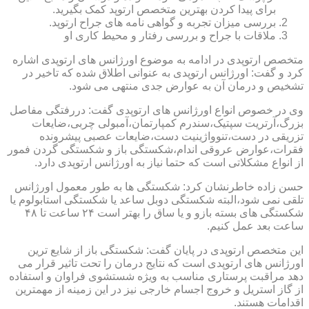
برای پیدا کردن بهترین متخصص ارتوپد کمک بگیرید.
بررسی میزان تجربه و گواهی نامه های جراح ارتوپد.
ملاقات با جراح و بررسی رفتار و محیط کاری او
متخصص ارتوپدی در ادامه به موضوع اورژانس های ارتوپدی اشاره
کرد و گفت: اورژانس ارتوپدی به عنوانی اطلاق شده که تاخیر در
تشخیص و درمان آن به عوارض جدی منتهی می شود.
وی در خصوص انواع اورژانس های ارتوپدی گفت: دررفتگی مفاصل
بزرگ،آرتریت سپتیک،سندرم کمپارتمان،آمبولی چربی،ضایعات
تزریقی در دست،تنوواژینیت دست،ضایعات عصبی پیشرونده
فقرات،عوارض عروقی اندام،شکستگی باز و شکستگی گردن فمور
از انواع مشکلاتی است که حتما نیاز به اورژانس ارتوپدی دارد.
حسن زاده خاطرنشان کرد: شکستگی ها به طور معمول اورژانس
تلقی نمی شود،البته شکستگی دوبل ساعد یا شکستگی استابولوم یا
شکستگی های بسته بازو و یا ساق را بهتر است ۲۴ ساعت تا ۴۸
ساعت بعد عمل کنیم.
این متخصص ارتوپدی در پایان گفت: شکستگی باز از شایع ترین
اورژانس های ارتوپدی است که نتایج درمان را تحت تاثیر قرار می
دهد مراقبت پرستاری مناسب به ویژه شستشوی فراوان و استفاده
از گاز استریل و خروج اجسام خارجی نیز در این زمینه از مهمترین
اقدامات هستند.