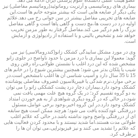
عضو هیئت علمی دانشگاه علوم پزشکی ایران ادامه می دهد:
بیماری های روماتیسمی و آرتریت روماتوئید(روماتیسم مفاصلی) نیز
یکی دیگر از ضایعه هایی است که بیشتر متوجه خانم ها است.این
ضایعه های تخریبی مفاصل بیشتر در سن جوانی رخ می دهد.علائم
اولیه درد در دست ها،مچ دست و گاهی پاها است و گاهی مفاصل
بزرگ را هم درگیر می کند.مفاصل گرفتار به طور مزمن تخریب
خواهد شد و تشخیص بالینی و با استفاده از رادیولوژی و آزمایش
است.
وی در مورد مشکل ساییدگی کشکک زانو(کندرومالاسی) نیز می
گوید: معمولا این بیماری با درد مزمن با حدود ناواضح در جلوی زانو
مشخص شده که این درد اغلب با نشستن طولانی،راه رفتن روی
شیب یا پلکان بدتر می شود؛ همچنین بیشترین شیوع را در خانم های
15 تا 35 سال دارد و آسیب شناسی آن ها اغلب نامشخص است.در
برخی موارد،نرم شدگی یا فیبریلاسیون غضروف مفاصلی پوشاننده
کشکک وجود دارد.بیماران دچار درد پشت کشککی زانو را می توان
به دو گروه تقسیم کرد؛ در یک گروه هیچ علت مهمی یافت نمی
شود،در حالی که در گروه دیگری شواهدی از به هم خوردن امتداد
کشکک وجود دارد.در این گروه اخیر،وجود برخی عوامل،مسئول
دررفتگی عودکننده یافت می شود؛ هرچند ممکن است هیچ سابقه
ای از دررفتگی واضح وجود نداشته باشد.در حالی که علائم اغلب
طولانی مدت هستند،اما شدید نیستند و با محدود کردن فعالیت هایی
که علائم را تشدید می کنند و نیز فیزیوتراپی،می توان آن ها را
برطرف کرد.