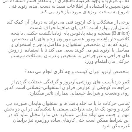
کف پا،فرم پا و وجود هرگونه ناهنجاری در پا،نقاط فشار استفاده می
شود.سپس با استفاده از اطلاعات مفید به دست آمده،ارتوپد فنی
شروع به ساخت ارتزهای مورد نیاز فرد می کند.
برخی از مشکلات پا که ارتوپد فنی می تواند به درمان آن کمک کند
شامل این موارد است: کف پای صاف،انحراف شست
(Bunion)،میخچه و پینه پا،قوس پای زیاد،انگشت چکشی یا پنجه
کلاغی،خار پاشنه،تومور عصبی مورتون،زخم های پای متخصص
ارتوپد که به آن متخصص استخوان و مفاصل یا جراح استخوان و
مفاصل یا ارتوپد هم می گویند سعی می کند تا با استفاده از روش
های جراحی و غیرجراحی به تشخیص و درمان مشکلات سیستم
حرکتی بدن اهتمام ورزد.
متخصص ارتوپد تهران کیست و چه کاری انجام می دهد؟
کمر درد،آسیب های ورزشی،آرتروز و گرفتگی عضلات گردن از
مراجعات کوچکی از عوارض فراوان استخوانی-عضلانی است که بر
روی وضعیت و شرایط جسمانی بیماران تاثیر میگذارد.
تمامی حرکات ما با مداخله بافت ها و استخوان هایمان صورت می
گیرد و وجود یک عارضه،ناراحتی،سفتی یا شکنندگی در این دو بخش
مهم از جسم می تواند تمامی عملکرد بدن ما را مختل نماید که در
این شرایط ممکن است حتی کارهای ساده روزمره نیز برایمان
غیرممکن شود.