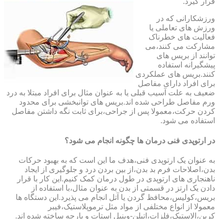
قرار گیرد.
ورزشکارانی که در
ورزش های تعاملی یا
فعالیت های خطرناک
مشارکت می کنند،می
توانند از بریس های
پیشگیرانه استفاده
کنند.بریس های عملکردی
برای افراد دارای مفاصل
ضعیف به علت آسیب قبلی یا به عنوان مثال برای افراد مبتلا به درد
ورم مفاصل طراحی شده اند.بریس های توانبخشی برای محدود
کردن حرکت،معمولا پس از جراحی،برای ثابت نگه داشتن مفاصل
استفاده می شود.
در ارتوپدی فنی درمان ها چگونه انجام می شود؟
به عنوان یک ارتوپدی فنی،هدف ما این است که به بهبود حرکات
بدن،اصلاحات فرم بد بدن،از بین بردن درد و جلوگیری از ایجاد
ناهنجاری های ارتوپدی در طول درمان کمک کنیم.این کار با قرار
دادن یک ارتز در قسمتی از بدن به عنوان مثال،با استفاده از
بریس،کولیس،محافظ گردن یا آتل انجام می پذیرد.این دستگاه ها
معمولا از انواع مختلفی از مواد مثل ترموپلاستیک،فیبر
کربن،الاستیک،فلزات،اتیلن-وینیل استات و پارچه ساخته شده اند.