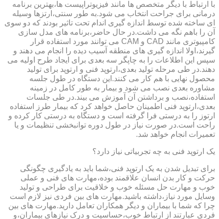
با ارتباط با دیگر متخصص ها مانند فیزیوتراپیست ها،بهترین برنامه
درمانی برای جراحت انتخاب می شود.به طور سنتی،ارتزها وسیله
ای ساخته شده توسط اندازه گیری اندام تحت تاثیر بودند که دو سوی
آن را باهم نگه می داشت.در حال حاضر،برنامه های مدل سازی
کامپیوتری مانند CAD و CAM می توانند مورد استفاده قرار
گیرند،اولا اندازه گیری های منطقه آسیب دیده را انجام می دهند و
سپس این اطلاعات را به چاپگر سه بعدی برای ایجاد طرح اولیه می
دهند.در طی مرحله تولید بعدی،ارتوپد فنی و ارتوپد برای تولید
محصول نهایی با هم کار می کنند.این دستگاه در طول جلسه
مشاوره بعدی نصب می شود و بیمار به طور کامل در زمینه
استفاده،نصب و برداشتن آن آموزش می بیند.در طی جلسات
بعدی،ارتوپد فنی اطمینان حاصل خواهد کرد که بیمار طرز استفاده
ارتوز را به درستی فرا گرفته است و دستگاه به درستی کار کرده و
راحت است.در صورت نیاز در طول دوره توانبخشی تنظیمات و یا
تعمیرات انجام خواهد شد.
یک ارتوپد فنی به چه تجربیاتی نیاز دارد؟
برای تبدیل شدن به یک ارتوپد فنی،شما باید به یادگیری چگونگی
حرکت و کار بدن انسان علاقمند بوده،مهارت های فنی و عملی
خوب و مهارت حل مسئله خوب و خلاقیت برای طراحی و تولید
وسایل مورد نیاز،داشته باشید.مهارت های بین فردی نیز لازم است
چرا که شما با بیماران و دیگر همکاران تعامل دارید.مهارت های بین
فردی عبارتند از ارتباط خوب،حساسیت و درک نیازهای بیماران،و