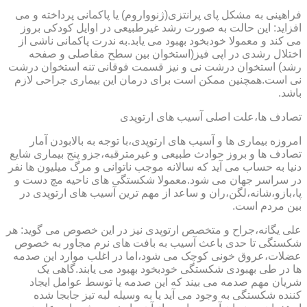
فراهینی به مشکل پای پرانتزی(ژنوواروم) یا پاکمانی پرداخته و می
افزاید: این حالت به صورت رشد غیرطبیعی در اوایل کودکی بروز
می کند و معمولا خودبخود بهبود می یابد.به ندرت پاکمانی ناشی از
اختلال رشدی در اپی فیز(استخوان بین سطح مفاصلی و صفحه
رشد) استخوان درشت نی و نیز قسمت فوقانی تنه استخوان درشت
نی است.همچنین ممکن است برای درمان این بیماری جراحی لازم
باشد.
تصادف ها،علت اصلی آسیب های ارتوپدی
امروزه بیماری ها و آسیب های ارتوپدی،با توجه به بالابودن آمار
تصادف ها و بروز حوادث طبیعی و غیرمترقبه،جزو پنج بیماری شایع
دنیا به حساب می آید که سالانه موجب ناتوانی و مرگ میلیون ها نفر
در سراسر جهان می شود.معمولا شکستگی های ناحیه مچ دست و
پا،بازو،شانه،لگن،ران و ساعد از مهم ترین آسیب های ارتوپدی در
بین مردم است.
علی یگانه،جراح و متخصص ارتوپدی نیز در این خصوص می گوید: هر
شکستگی تا حدی باعث آسیب به بافت های نرم مجاور به خصوص
عضلات،عروق خونی کوچک می شود،اما در اغلب موارد این صدمه
ها در طی بهبودی شکستگی خودبخود بهبود می یابند.گاهی یک
شریان مهم صدمه می بیند که این صدمه یا توسط عوامل ایجاد
کننده شکستگی به وجود می آید یا به وسیله لبه تیز جابجا شده