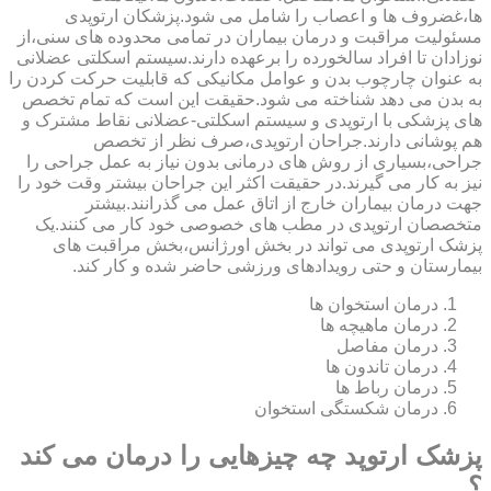
ها،غضروف ها و اعصاب را شامل می شود.پزشکان ارتوپدی
مسئولیت مراقبت و درمان بیماران در تمامی محدوده های سنی،از
نوزادان تا افراد سالخورده را برعهده دارند.سیستم اسکلتی عضلانی
به عنوان چارچوب بدن و عوامل مکانیکی که قابلیت حرکت کردن را
به بدن می دهد شناخته می شود.حقیقت این است که تمام تخصص
های پزشکی با ارتوپدی و سیستم اسکلتی-عضلانی نقاط مشترک و
هم پوشانی دارند.جراحان ارتوپدی،صرف نظر از تخصص
جراحی،بسیاری از روش های درمانی بدون نیاز به عمل جراحی را
نیز به کار می گیرند.در حقیقت اکثر این جراحان بیشتر وقت خود را
جهت درمان بیماران خارج از اتاق عمل می گذرانند.بیشتر
متخصصان ارتوپدی در مطب های خصوصی خود کار می کنند.یک
پزشک ارتوپدی می تواند در بخش اورژانس،بخش مراقبت های
بیمارستان و حتی رویدادهای ورزشی حاضر شده و کار کند.
درمان استخوان ها
درمان ماهیچه ها
درمان مفاصل
درمان تاندون ها
درمان رباط ها
درمان شکستگی استخوان
پزشک ارتوپد چه چیزهایی را درمان می کند
؟