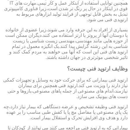
همچنین توانایی استفاده از ابتکار عمل و کار تیمی.مهارت های IT
قوی در اینکار در حال پر رنگ تر شدن است،زیرا فناوری کامپیوتری
تبدیل به بخش قابل توجهی از فرایند تولید ابزارهای مربوط به
ارتوپدی فنی می شود.
بسیاری از افراد به این حرفه وارد می شوند،زیرا عضوی از خانواده
یا دوستان آنها از پروتز یا ارتز استفاده می کنند.دیگران ممکن است
از حوزه هایی مانند مهندسی،مهندسی زیست شناسی یا زیست
شناسی به این رشته گرایش پیدا کنند.یک انگیزه معمول در تمام
ارتوپد های فنی این است که آنها می خواهند به مردم کمک کنند و
تاثیر شخصی موثرتری در جهان داشته باشند.
وظایف ارتوپد فنی چیست؟
ارتوپد فنی بیمارانی که برای حرکت خود به وسایل و تجهیزات کمکی
نیاز دارند را ویزیت می کند.ارتوپد فنی همچنین برای بیماران
نیازمند،اندام های مصنوعی از جمله پاهای مصنوعی،بازوها و حتی
دست های بیونیک می سازد.
ارتوپد فنی وظیفه تشخیص و عرضه دستگاهی که بیمار نیاز دارد،چه
یک پای مصنوعی یا مفاصل مچ پا یا کفش طبی مناسب را بر عهده
دارد و هدف وی افزایش تحرک و استقلال بیمار است.
بیمارانی که به ارتوپد فنی مراجعه می کنند می توانند از کودکان تا