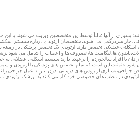
؛ بسیاری از آنها غالباً توسط این متخصصین ویزیت می شوند.با این ح
هند،دچار سردرگمی می شوند.متخصصان ارتوپدی درباره سیستم اسکلت
 اسکلتی-عضلانی تخصص دارند.ارتوپدی یک تخصص پزشکی در زمینه د
،تاندون ها،لیگامنت ها،غضروف ها و اعصاب را شامل می شود.پزشک
دان تا افراد سالخورده را برعهده دارند.سیستم اسکلتی عضلانی به ع
می شود.حقیقت این است که تمام تخصص های پزشکی با ارتوپدی و سیس
جراحی،بسیاری از روش های درمانی بدون نیاز به عمل جراحی را نیز ب
 ارتوپدی در مطب های خصوصی خود کار می کنند.یک پزشک ارتوپدی می