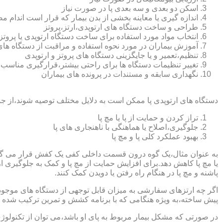
اسکن دو بعدی و سه بعدی پا در صورت نیاز
اندازه گیری یا معاینه بخشی از بدن بیمار که قرار است اندام
طراحی و ساخت دستگاه های ارتوپدی،ارتز،پروتز
انتخاب مواد مورد استفاده برای ساخت دستگاه ارتوپدی یا پروتز
آموزش بیماران در مورد نحوه استفاده و مراقبت از دستگاه ها
تنظیم،تعمیر و یا جایگزینی دستگاه های پروتز و ارتوپدی
تغییر تنظیمات دستگاه ها برای راحتی بیشتر،قرارگیری مناسب
نگهداری سابقه و مستندات در پرونده های بیماران
دستگاه های ارتوپدی پا ممکن است به دلایل مختلف توصیه شوند،از جم
تراز کردن و حمایت از پا یا مچ پا
جلوگیری،اصلاح یا هماهنگی با ناهنجاری های پا
بهبود عملکرد کلی پا و مچ پا
به عنوان مثال،یک گوه درون قسمت داخلی کفی یک کفش قرار می گیرد تا
یا مچ پا کاهش دهد.برای افزایش حمایت از مچ پا و کمک به جلوگیری 
پاشنه و مچ پا در هنگام راه رفتن یا دویدن کمک کنند.
اگر چه ارتزهای سفارشی به میزان قابل توجهی از دستگاه های موجود در
پیش ساخته،به ویژه هنگامی که با برنامه کشش و تمرین ترکیب شده باش
در صورتی که مشکل بیمار مربوط به پای او باشد،می توان از تکنولوژی