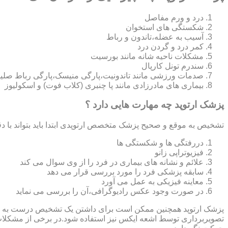
درد و ورم مفاصل
شکستگی های استخوان
آسیب به عضله،تاندون و رباط
کمر درد و گردن درد
مشکلات ناحیه شانه مانند بورسیت
سندرم تونل کارپال
صدمات ورزشی مانند تاندونیت،پارگی منیسک،پارگی رباط صلی
بیماری های مادرزادی مانند پا چنبری (کلاب فوت) و اسکولیوز
پزشک ارتوپد چه مهارت هایی دارد ؟
تشخیص به موقع و صحیح پزشک متخصص ارتوپدی ابتدا باید بتواند با دق
دررفتگی ها و شکستگی ها
فیزیوتراپی زانو
علائم و نشانه های بیماری در فرد را از وی سوال می کند
سابقه پزشکی فرد را مورد بررسی قرار می دهد
معاینه فیزیکی به عمل می آورد
در صورت وجود عکس رادیوگرافی،آن را بررسی می‎ نماید
تصویربرداری توسط اشعه ایکس نیز استفاده شود.در برخی از مشکلات مان