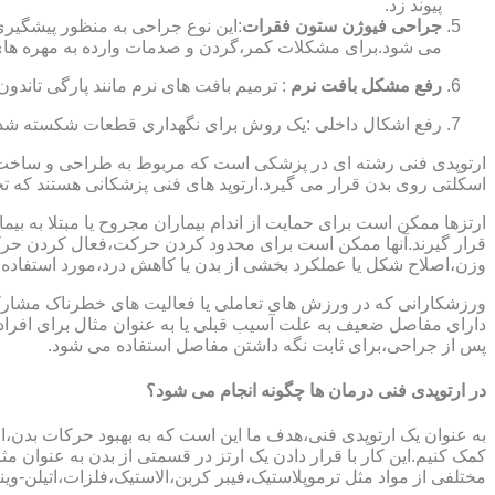
پیوند زد.
جراحی فیوژن ستون فقرات
:این نوع جراحی به منظور پیشگیری
می شود.برای مشکلات کمر،گردن و صدمات وارده به مهره های
رفع مشکل بافت نرم
: ترمیم بافت های نرم مانند پارگی تاندون 
رفع اشکال داخلی :یک روش برای نگهداری قطعات شکسته شده است
ارتوپدی فنی رشته ای در پزشکی است که مربوط به طراحی و ساخت د
اسکلتی روی بدن قرار می گیرد.ارتوپد های فنی پزشکانی هستند که تجوی
ارتزها ممکن است برای حمایت از اندام بیماران مجروح یا مبتلا به بی
قرار گیرند.آنها ممکن است برای محدود کردن حرکت،فعال کردن حرک
وزن،اصلاح شکل یا عملکرد بخشی از بدن یا کاهش درد،مورد استفاده ق
ورزشکارانی که در ورزش های تعاملی یا فعالیت های خطرناک مشارکت 
دارای مفاصل ضعیف به علت آسیب قبلی یا به عنوان مثال برای افرا
پس از جراحی،برای ثابت نگه داشتن مفاصل استفاده می شود.
در ارتوپدی فنی درمان ها چگونه انجام می شود؟
به عنوان یک ارتوپدی فنی،هدف ما این است که به بهبود حرکات بدن،اص
کمک کنیم.این کار با قرار دادن یک ارتز در قسمتی از بدن به عنوان مثا
مختلفی از مواد مثل ترموپلاستیک،فیبر کربن،الاستیک،فلزات،اتیلن-وین