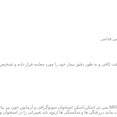
بی قدامی
ت کافی و به طور دقیق بیمار خود را مورد معاینه قرار داده و تشخیص
پزشک ارتوپد همچنین ممکن است برای داشتن یک تشخیص درست به MRI،سی تی اسکن،اسکن استخوان،سو
ند دررفتگی ها و شکستگی ها ارتوپد باید تغییراتی را در استخوان و مف