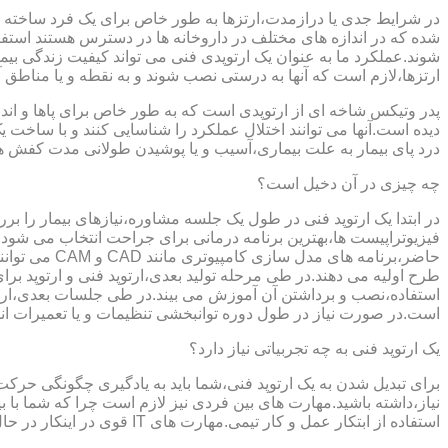
در شرایط جدی یا درازمدت،ارتزها به طور خاص برای یک فرد ساخته 
شده که در اندازه های مختلف در داروخانه ها در دسترس هستند است
شوند.عملکرد ما به عنوان یک ارتوپدی فنی می تواند کیفیت زندگی بیمار
ارتزها،لازم است که آنها به درستی نصب شوند و به نقطه و یا مناطق آزا
پدر وتیکس شاخه ای از ارتوپدی است که به طور خاص برای پاها و اندام
دیده است.آنها می توانند اختلال عملکرد را شناسایی کنند و با ساخ
درد پای بیمار به علت بیماری،آسیب و یا پوشیدن طولانی مدت کفش ه
چه چیزی در آن دخیل است؟
در ابتدا یک ارتوپد فنی در طول یک جلسه مشاوره،نیازهای بیمار را برر
فیزیوتراپیست ها،بهترین برنامه درمانی برای جراحت انتخاب می شود.
حاضر،برنامه
طرح اولیه می دهند.در طی مرحله تولید بعدی،ارتوپد فنی و ارتوپد بر
استفاده،نصب و برداشتن آن آموزش می بیند.در طی جلسات بعدی،ارتوپ
است.در صورت نیاز در طول دوره توانبخشی تنظیمات و یا تعمیرات ان
یک ارتوپد فنی به چه تجربیاتی نیاز دارد؟
برای تبدیل شدن به یک ارتوپد فنی،شما باید به یادگیری چگونگی حر
نیاز،داشته باشید.مهارت های بین فردی نیز لازم است چرا که شما با ب
استفاده از ابتکار عمل و کار تیمی.مهارت های IT قوی در اینکار در حال پر رنگ تر شدن است،زیرا فناوری کامپیوتری تبدیل به بخش قابل توجهی از فرایند تولید ابزارهای مربوط به ارتوپدی فنی می شود.