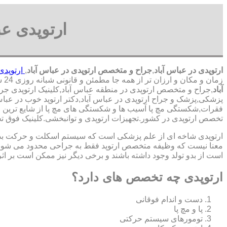
ارتوپدی ع
ارتوپدی در عباس آباد
,
جراح و متخصص ارتوپدی در عباس آباد
,
ارتوپدی
زمان و مکان و ارزان تر از همه جا مطمئن و قانونی شبانه روزی 24 ساعت حتی در روز های تعطیل,ارتوپدی در محدوده عباس آباد,
آباد
,جراح و متخصص ارتوپدی در منطقه عباس آباد,کلینیک ارتوپدی جراح 
پزشکی,پزشک و جراح ارتوپدی در عباس آباد,دکتر ارتوپد خوب در عبا
فقرات,شکستگی مچ پا آسیب ها و شکستگی های مچ پا از شایع ترین صد
‏تخصص ‏ارتوپدی ‏در ‏کشور.تجهیزات ارتوپدی و توانبخشی.کلینیک فوق
ارتوپدی شاخه ای از علم پزشکی است که سیستم اسکلت و حرکت بدن ا
معنا نیست که وظیفه متخصص ارتوپد فقط به جراحی محدود می شود.برا
است از بدو تولد وجود داشته باشند و برخی دیگر نیز ممکن است بر اثر
ارتوپدی چه تخصص های دارد؟
دست و اندام فوقانی
پا و مچ پا
تومورهای سیستم حرکتی