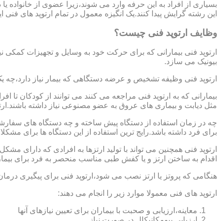
بسیاری از افراد به این حرفه وارد می شوند،زیرا عضوی از خانواده ی
این رشته گرایش پیدا کنند.یک انگیزه معمول در تمام ارتوپد های فنی 
وظایف ارتوپد فنی چیست؟
ارتوپد فنی بیمارانی که برای حرکت خود به وسایل و تجهیزات کمکی نی
بیونیک می سازد.
ارتوپد فنی وظیفه تشخیص و عرضه دستگاهی که بیمار نیاز دارد،چه ی
بیمارانی که به ارتوپد فنی مراجعه می کنند می توانند از کودکان تا 
مثل دیابت و بیماری های عروق به عضو مصنوعی نیاز داشته باشند.ارت
چه در زمان استفاده از دستگاه پیش ساخته و چه دستگاه های سفارشی 
برای فرد داشته باشد.رایج ترین استفاده از این دستگاه ها برای مشکل
ارتوپد فنی همچنین می تواند با تولید ارتزها به افرادی که دارای مش
اقدام به ساختن ارتز و یا کفش طبی مناسب منحصر به فرد برای بیما
هنگامی که پروتز یا ارتز نصب می شود،ارتوپد فنی برای پیگیری درمان
ارتوپد های فنی معمولا موارد زیر را انجام می دهند:
معاینه،ارزیابی و صحبت با بیماران برای تعیین نیازهای آنها
ارزیابی بیومکانیکال در صورت نیاز