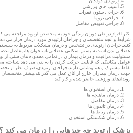
ارتوپدی کودکان
آسیب های ورزشی
جراحی ستون فقرات
جراحی تروما
جراحی تعویض مفاصل
اکثر افراد در طی دوران زندگی خود به متخصص ارتوپد مراجعه می کنند
شرایط و آنچه متخصصان و جراحان ارتوپدی مورد درمان قرار می د
کنند.جراحان ارتوپدی در تشخیص و درمان مشکلات مربوط به سیستم
عضلانی بدن است.سیستم اسکلتی-عضلانی،استخوان ها،مفاصل،عضلات
مسئولیت مراقبت و درمان بیماران در تمامی محدوده های سنی،از نوزا
عوامل مکانیکی که قابلیت حرکت کردن را به بدن می دهد شناخته 
نقاط مشترک و هم پوشانی دارند.جراحان ارتوپدی،صرف نظر از تخصص 
جهت درمان بیماران خارج از اتاق عمل می گذرانند.بیشتر متخصصان
رویدادهای ورزشی حاضر شده و کار کند.
درمان استخوان ها
درمان ماهیچه ها
درمان مفاصل
درمان تاندون ها
درمان رباط ها
درمان شکستگی استخوان
پزشک ارتوپد چه چیزهایی را درمان می کند ؟