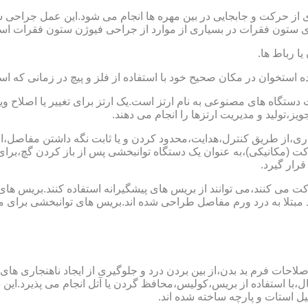
 از حرکت و جابجایی در بین مهره ها انجام می شود.این عمل جراحی س
 ستون فقرات در بسیاری از موارد از جراحی فیوژن ستون فقرات است
یا رباط ها.
خوان در مکان صحیح خود با استفاده از فلز و پیچ در زمانی که است
ستگاه های مصنوعی به نام ارتز است.یک ارتز برای تغییر یا اصلا
ز،تولید و مدیریت ارتزها را انجام می دهند.
ماری،از طریق کنترل،هدایت،محدود کردن و یا ثابت نگه داشتن مفاصل،اند
ت (مکانیکی)،به عنوان یک دستگاه توانبخشی پس از باز کردن گچ،بر
رار گیرد.
می کنند،می توانند از بریس های پیشگیرانه استفاده کنند.بریس های
د مبتلا به درد ورم مفاصل طراحی شده اند.بریس های توانبخشی برای
لاحات فرم بد بدن،از بین بردن درد و جلوگیری از ایجاد ناهنجاری های
ل،با استفاده از بریس،کولیس،محافظ گردن یا آتل انجام می پذیرد.این دس
یل استات و پارچه ساخته شده اند.