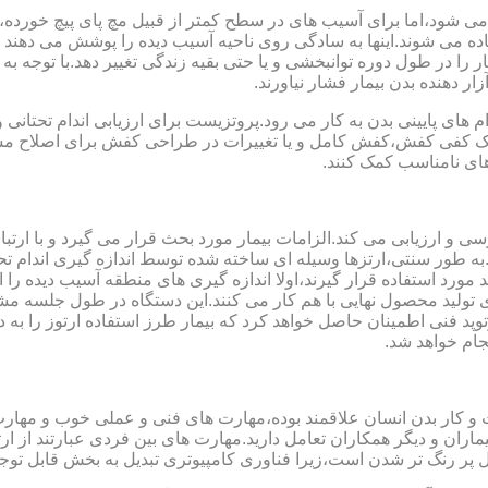
می شود،اما برای آسیب های در سطح کمتر از قبیل مچ پای پیچ خورده
فاده می شوند.اینها به سادگی روی ناحیه آسیب دیده را پوشش می ده
 را در طول دوره توانبخشی و یا حتی بقیه زندگی تغییر دهد.با توجه به 
ر دهنده بدن بیمار فشار نیاورند.
 های پایینی بدن به کار می رود.پروتزیست برای ارزیابی اندام تحتانی 
ت یک کفی کفش،کفش کامل و یا تغییرات در طراحی کفش برای اصلاح مسا
ای نامناسب کمک کنند.
سی و ارزیابی می کند.الزامات بیمار مورد بحث قرار می گیرد و با ارتب
به طور سنتی،ارتزها وسیله ای ساخته شده توسط اندازه گیری اندام تح
 های مدل سازی کامپیوتری مانند CAD و CAM می توانند مورد استفاده قرار گیرند،اولا اندازه گیری
ای تولید محصول نهایی با هم کار می کنند.این دستگاه در طول جلسه م
د فنی اطمینان حاصل خواهد کرد که بیمار طرز استفاده ارتوز را به 
جام خواهد شد.
کت و کار بدن انسان علاقمند بوده،مهارت های فنی و عملی خوب و مها
یماران و دیگر همکاران تعامل دارید.مهارت های بین فردی عبارتند از 