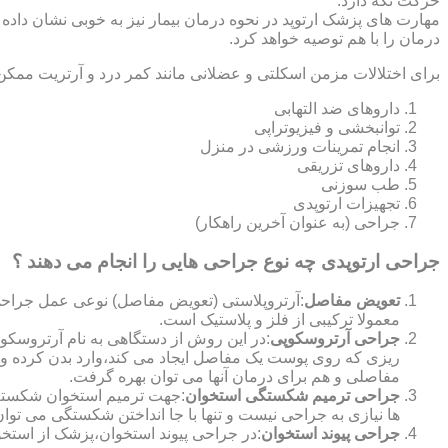
حرکت نگه دارد.
مهارت های پزشک ارتوپد در نحوه درمان بیمار نیز به خوبی نشان داده
درمان را با هم توصیه خواهد کرد.
برای اختلالات مزمن اسکلتی و عضلانی مانند کمر درد و آرتریت ممکن
داروهای ضد التهابی
توانبخشی و فیزیوتراپی
انجام تمرینات ورزشی در منزل
داروهای تزریقی
طب سوزنی
تجهیزات ارتوپدی
جراحی (به عنوان آخرین راهکار)
جراحی ارتوپدی چه نوع جراحی هایی را انجام می دهند ؟
تعویض مفاصل
:آرتروپلاستی (تعویض مفاصل) نوعی عمل جراحی
معمولا ترکیبی از فلز و پلاستیک است.
جراحی آرتروسکوپی
:در این روش از دستگاهی به نام آرتروس
ریزی که روی پوست یک مفاصل ایجاد می کند،وارد بدن کرده و
مفاصلی و هم برای درمان آنها می توان بهره گرفت.
جراحی ترمیم شکستگی استخوان
:جهت ترمیم استخوان شکسته گ
ها نیازی به جراحی نیست و تنها با جا انداختن شکستگی می توان
جراحی پیوند استخوان
:در جراحی پیوند استخوان،پزشک از استخ