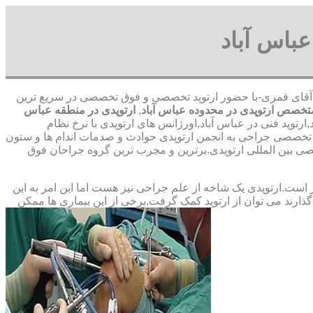
باس آباد
0991265652 آقای قمری-با حضور ارتوپد تخصصی و فوق تخصصی در سریع ترین
تخصص ارتوپدی در محدوده عباس آباد
,
ارتوپدی در منطقه عباس
رتوپد فنی در عباس آباد,اورژانس های ارتوپدی با نرخ نظام
پ تخصصی جراحی به انجمن ارتوپدی حوادث و صدمات اندام ها و ستون
 المللی ارتوپدی.برترین ‏و ‏مجرب ‏ترین ‏گروه ‏جراحان ‏فوق
ت.ارتوپدی یک شاخه از علم جراحی نیز هست اما این امر به این
ارند می توان از ارتوپد کمک گرفت.برخی از این بیماری ها ممکن