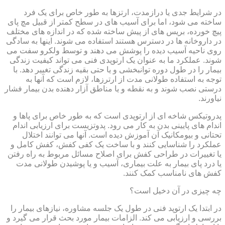
در شرایط جدی یا درازمدت، ارتزها به طور خاص برای یک فرد
ساخته می شود، اما برای آسیب های در سطح کمتر از قبیل مچ پای
پیچ خورده، بریس های از پیش ساخته شده که در اندازه های مختلف
در داروخانه ها در دسترس هستند استفاده می شوند. اینها به سادگی
روی ناحیه آسیب دیده را پوشش می دهند و توسط ولکرو سفت می
شوند. عملکرد ما به عنوان یک ارتوپدی فنی می تواند کیفیت زندگی
بیمار را در طول دوره توانبخشی و یا حتی بقیه زندگی تغییر دهد. با
توجه به استفاده طولانی مدت از ارترزها، لازم است که آنها به
درستی نصب شوند و به نقطه و یا مناطق آزار دهنده بدن بیمار فشار
نیاورند.
پدروتیکس شاخه ای از ارتوپدی است که به طور خاص برای پاها و
اندام های پایینی بدن به کار می رود. پدوتزیست برای ارزیابی اندام
تحتانی و بیومکانیک آن آموزش دیده است. آنها می توانند اختلال
عملکرد را شناسایی کنند و با ساخت یک کفی کفش، کفش کامل و
یا تغییرات در طراحی کفش برای اصلاح مسائل مربوط به راه رفتن
یا درد پای بیمار به علت بیماری، آسیب و یا پوشیدن طولانی مدت
کفش های نامناسب کمک کنند.
چه چیزی در آن دخیل است؟
در ابتدا یک ارتوپد فنی در طول یک جلسه مشاوره، نیازهای بیمار را
بررسی و ارزیابی می کند. الزامات بیمار مورد بحث قرار می گیرد و