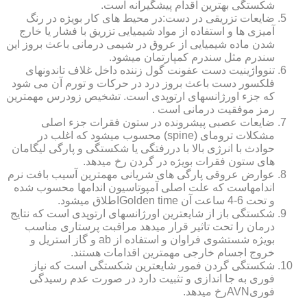
شکستگی بهترین اقدام پیشگیرانه است.
ضایعات تزریقی در دست:در محیط های کار بویژه در رنگ
آمیزی ها و استفاده از مواد شیمیایی تزریق با فشار یا خارج
شدن ماده شیمیایی از عروق در شیمی درمانی باعث بروز این
سندرم مثل سندرم کمپارتمان میشود.
تنوواژینیت دست عفونت گول زننده داخل غلاف تاندونهای
فلکسور دست باعث بروز درد در حرکات و تورم آن می شود
که جزء اورژانسهای ارتوپدی است. تشخیص زودرس مهمترین
رمز موفقیت درمانی است .
ضایعات عصبی پیشرونده در ستون فقرات جزء اصلی
مشکلات ترومای (spine) محسوب میشود که اغلب در
حوادث با انرژی بالا با دررفتگی یا شکستگی و پارگی لیگامان
های ستون فقرات بویژه در گردن رخ میدهد.
عوارض عروقی پارگی های شریانی مهمترین آسیب بافت نرم
اندامهاست که علت اصلی آمپوتاسیون اندامها محسوب شده
و تحت 6-4 ساعت آن Golden timeاطلاق میشود.
شکستگی باز از شایعترین اورژانسهای ارتوپدی است که نتایج
درمان را تحت تاثیر قرار میدهد مراقبت پرستاری مناسب
بویژه شستشوی فراوان و استفاده از ab و گاز استریل و
خروج اجسام خارجی مهمترین اقدامات هستند.
شکستگی گردن فمور شایعترین شکستگی است که نیاز
فوری به جا اندازی و تثبیت دارد در صورت عدم رسیدگی
فوریAVNرخ میدهد.