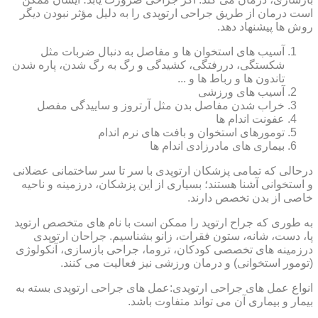
است درمان از طریق جراحی ارتوپدی را به دلیل مؤثر نبودن دیگر
روش ها پیشنهاد دهد.
آسیب های استخوان ها و مفاصل به دنبال ضربات مثل
شکستگی، دررفتگی، کشیدگی و رگ به رگ شدن، پاره شدن
تاندون ها و رباط ها و ...
آسیب های ورزشی
خراب شدن مفاصل بدن مثل آرتروز و ساییدگی مفصل
عفونت اندام ها
تومورهای استخوان و بافت های نرم اندام
بیماری های مادرزادی اندام ها
درحالی که تمامی پزشکان ارتوپدی با سر تا سر ساختمانی عضلانی
و استخوانی آشنا هستند؛ بسیاری از این پزشکان، درزمینه و ناحیه
خاصی از بدن تخصص دارند.
به طوری که جراح ارتوپد را ممکن است با نام های متخصص ارتوپد
پا، دست، شانه، ستون فقرات، زانو بشناسیم. جراحان ارتوپدی
درزمینه های تخصصی کودکان، تروما، جراحی بازسازی، آنکولوژی
(تومور استخوانی) و درمان ورزشی نیز فعالیت می کنند.
انواع عمل های جراحی ارتوپدی:عمل های جراحی ارتوپدی بسته به
بیمار و بیماری آن می تواند متفاوت باشد.