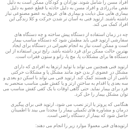
افراد مسن را شامل شوند. نوزادان و کودکان ممکن است به دلیل
نقص مادرزادی و افراد مسن به دلیل حادثه یا قطع عضو به دلیل
بیماری هایی مثل دیابت و بیماری های عروق به عضو مصنوعی نیاز
داشته باشند. ارتوپد فنی به آسان تر شدن حرکت و کلا زندگی این
افراد کمک می کند.
چه در زمان استفاده از دستگاه پیش ساخته و چه دستگاه های
سفارشی ارتوپد فنی باید مطمئن شود که دستگاه مناسب بیمار
است و ممکن است نیاز به انجام تغییراتی در دستگاه برای ایجاد
بهترین حالت ممکن برای فرد داشته باشد. رایج ترین استفاده از این
دستگاه ها برای مشکلات پا، مچ پا، زانو و ستون فقرات است.
ارتوپد فنی همچنین می تواند با تولید ارتزها به افرادی که دارای
مشکل در عضوی از بدن خود مانند مشکل پا و مشکلات حرکتی
ناشی از آن هستند کمک کند. ارتوپد فنی می تواند با اسکن دو بعدی و
سه بعدی پا اقدام به ساختن ارتز و یا کفش طبی مناسب منحصر به
فرد برای بیمار نماید. حتی گاهی اوقات با یک کفی کفش مناسب می
توان مشکل بیمار را حل کرد.
هنگامی که پروتز یا ارتز نصب می شود، ارتوپد فنی برای پیگیری
درمان و مشاوره های تکمیلی بیمار را مجددا می بیند تا اطمینان
حاصل شود که بیمار از دستگاه راضی است.
ارتوپدهای فنی معمولا موارد زیر را انجام می دهند: