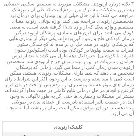
۳ نکته درباره ارتوپدی: مشکلات مربوط به سیستم اسکلتی-عضلانی
بیشترین مشکلات مشترک بین مردم است که طی آن به پزشک
مراجعه می کنند؛ با این حال خیلی از این بیماران برای درمان نزد
متخصصین ارتوپدی مراجعه نمی کنند. واژه یونانی ارتو به معنای
مستفیم و واژه پدیک که از واژه Pais گرفته شده است، به معنی
کودک می باشد. برای قرن های متمادی، پزشکان ارتوپد درگیر
درمان کودکان فلج و زمین گیر بوده اند. یکی دیگر از بیماری هایی
که پزشکان ارتوپد در صدد حل آن برآمده اند کج شدگی ستون
فقرات به سمت پهلوها در کودکان بوده است (اسکولیوز ستون
فقرات یا کژپشتی). حدوداً یک دهه طول می کشد تا بعد از درس
خواندن و تمرینات در این زمینه، بتوان جراح ارتوپدی شد. متخصص
ارتوپدی شدن زمان کمی از شما می گیرد. زمانی که پزشکان
تشخیص می دهند که شما دارای مشکلات ارتوپدی هستید، ممکن
است کمی ناامید شده و بترسید. با این وجود، اکثر این شرایط دارای
درمان های موثر هستند و بسیاری از مردم پس از تحت درمان قرار
گرفتن و انجام مراحل درمانی نتایج کاملی در جهت مداوا گرفته اند.
بیشتر این مشکلات و بیماری ها حتی اگر به طور ناگهانی به وجود
آیند، در حقیقت تاثیر استفاده نادرست از اعضای بدن در طولانی
مدت هستند. درمان موفق ممکن است زمان بر باشد، اما به نتیجه
آن می ارزد.
کلینیک ارتوپدی