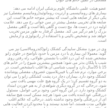
عضو هیئت علمی دانشگاه علوم پزشکی ایران ادامه می دهد:
بیماری های روماتیسمی و آرتریت روماتوئید(روماتیسم مفصلی) نیز
یکی دیگر از ضایعه هایی است که بیشتر متوجه خانم ها است. این
ضایعه های تخریبی مفصل بیشتر در سن جوانی رخ می دهد. علامت
اولیه درد در دست ها، مچ دست و گاهی پاها است و گاهی مفصل
بزرگ را هم درگیر می کند. مفصل گرفتار به طور مزمن تخریب
خواهد شد و تشخیص بالینی و با استفاده از رادیولوژی و آزمایش
است.
وی در مورد مشکل ساییدگی کشکک زانو(کندرومالاسی) نیز می
گوید: معمولا این بیماری با درد مزمن با حدود ناواضح در جلوی زانو
مشخص شده که این درد اغلب با نشستن طولانی، راه رفتن روی
شیب یا پلکان بدتر می شود؛ همچنین بیشترین شیوع را در خانم های
15 تا 35سال دارد و آسیب شناسی آن ها اغلب نامشخص است. در
برخی موارد، نرم شدگی یا فیبریلاسیون غضروف مفصلی پوشاننده
کشکک وجود دارد. بیماران دچار درد پشت کشککی زانو را می توان
به دو گروه تقسیم کرد؛ در یک گروه هیچ علت مهمی یافت نمی
شود، درحالی که در گروه دیگری شواهدی از به هم خوردن امتداد
کشکک وجود دارد. در این گروه اخیر، وجود برخی عوامل، مسئول
دررفتگی عودکننده یافت می شود؛ هرچند ممکن است هیچ سابقه
ای از دررفتگی واضح وجود نداشته باشد. درحالی که علائم اغلب
طولانی مدت هستند، اما شدید نیستند و با محدودکردن فعالیت هایی