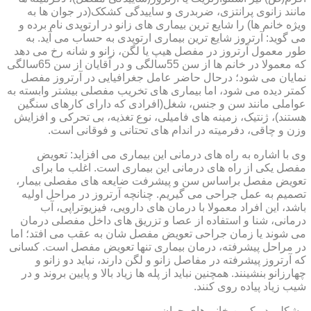
مانند زانوی پرانتزی، ضربدری و ساییدگی کشکک(در جوان ها به
ویژه خانم ها) را شایع ترین بیماری های زانو در ارتوپدی نام برده و
می گوید: آرتروز شایع ترین بیماری ارتوپدی به حساب می آید. به
طور معمول آرتروز در مفصل هیپ یا لگن، زانو و شانه رخ می دهد
که معمولا در خانم ها از سن 55سالگی و در آقایان از سن 65سالگی
نمایان می شود؛ درحال حاضر عامل جغرافیایی در آرتروز مفصل
کمتر دیده می شود، اما بیماری های تخریب مفصلی بیشتر وابسته به
عواملی مانند سن و جنس، شغل(افرادی که دارای کارهای سنگین
هستند)، ژنتیک، زمینه های فامیلی، نوع تغذیه، بی تحرکی و افزایش
وزن و چاقی، دفرمیته در اندام های تحتانی و فوقانی است.
وی با اشاره به راه های درمانی این بیماری می افزاید: تعویض
مفصل یکی از راه های درمانی این بیماری است. اغلب ما برای
تعویض مفصل براساس سن و پیشرفت ضایعه های مفصلی بیمار،
تصمیم به عمل جراحی می گیریم. چنانچه آرتروز در مراحل اولیه
باشد، این افراد معمولا با درمان های دارویی، فیزیوتراپی، آب
درمانی، شنا و استفاده از عصا و تزریق های داخل مفصلی درمان
می شوند یا زمان جراحی تعویض مفصل شان به عقب می افتد؛ اما
در مراحل پیشرفته، درمان بیماری تنها تعویض مفصل است. کسانی
که آرتروز پیشرفته در مفاصل زانو و لگن دارند، نباید دو زانو و
چهارزانو بنشینند. همچنین نباید از پله ها زیاد بالا و پایین بروند و در
شیب زیاد پیاده روی کنند.
مشکلی در کمین خانم های جوان