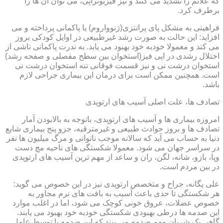
که علائم را تشدید می کنند و نیز فیزیوتراپی، می توان آن ها را
برطرف کرد.
فراهینی به مشکل پای پرانتزی(ژنوواروم) یا پاکمانی پرداخته و می
افزاید: این حالت به صورت رشد غیرطبیعی در اوایل کودکی بروز
می کند و معمولا خودبه خود بهبود می یابد. به ندرت پاکمانی ناشی از
اختلال رشدی در اپی فیز(استخوان بین سطح مفصلی و صفحه رشد)
استخوان درشت نی و نیز قسمت فوقانی تنه استخوان درشت نی
است. همچنین ممکن است برای درمان این بیماری جراحی لازم
باشد.
تصادف ها، علت اصلی آسیب های ارتوپدی
امروزه بیماری ها و آسیب های ارتوپدی، باتوجه به بالابودن آمار
تصادف ها و بروز حوادث طبیعی و غیرمترقبه، جزو پنج بیماری شایع
دنیا به حساب می آید که سالانه موجب ناتوانی و مرگ میلیون ها نفر
در سراسر جهان می شود. معمولا شکستگی های ناحیه مچ دست
وپا، بازو، شانه، لگن، ران و ساعد از مهم ترین آسیب های ارتوپدی
در بین مردم است.
علی یگانه، جراح و متخصص ارتوپدی نیز در این خصوص می گوید:
هر شکستگی تا حدی باعث آسیب به بافت های نرم مجاور به
خصوص عضلات، عروق خونی کوچک می شود، اما در اغلب موارد
این صدمه ها درطی بهبودی شکستگی خودبه خود بهبود می یابند.
گاهی یک شریان مهم صدمه می بیند که این صدمه یا توسط عامل