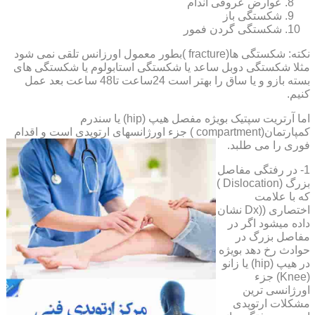
عوارض عروقی اندام
شکستگی باز
شکستگی گردن فمور
نکته: شکستگی ها(fracture )بطور معمول اورزانس تلقی نمی شود
مثلا شکستگی دوبل ساعد یا شکستگی استابولوم یا شکستگی های
بسته بازو و یا ساق را بهتر است 24ساعت تا48 ساعت بعد عمل
کنیم.
اما آرتریت سپتیک بویژه مفصل هیپ (hip) یا سندرم
کمپارتمان(compartment ) جزء اورژانسهای ارتوپدی است و اقدام
فوری را می طلبد.
1- در رفتگی مفاصل
بزرگ (Dislocation )
که با علامت
اختصاری ((Dx نشان
داده میشود اگر در
مفاصل بزرگ در
حوادث رخ دهد بویژه
در هیپ (hip) یا زانو
(Knee) جزء
اورژانسی ترین
مشکلات ارتوپدی