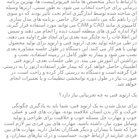
با ارتباط با دیگر متخصص ها مانند فیزیوتراپیست ها، بهترین برنامه
درمانی برای جراحت انتخاب می شود. به طور سنتی، ارتزها وسیله
ای ساخته شده توسط اندازگیری اندام تحت تأثیر بودند که دو سوی
آن را باهم نگه می داشت. در حال حاضر، برنامه های مدل سازی
کامپیوتری مانند CAD و CAM می توانند مورد استفاده قرار گیرند،
اولا اندازه گیری های منطقه آسیب دیده را انجام می دهند و سپس
این اطلاعات را به چاپگر سه بعدی برای ایجاد طرح اولیه می دهند.
در طی مرحله تولید بعدی، ارتوپد فنی و ارتوپد برای تولید محصول
نهایی با هم کار می کنند. این دستگاه در طول جلسه مشاوره بعدی
نصب می شود و بیمار به طور کامل در زمینه استفاده، نصب و
برداشتن آن آموزش می بیند. در طی جلسات بعدی، ارتوپد فنی
اطمینان حاصل خواهد کرد که بیمار طرز استفاده ارتوز را به درستی
فرا گرفته است و دستگاه به درستی کار کرده و راحت است. در
صورت نیاز در طول دوره توانبخشی تنظیمات و یا تعمیرات انجام
خواهد شد.
یک ارتوپد فنی به چه تجربیاتی نیاز دارد؟
برای تبدیل شدن به یک ارتوپد فنی، شما باید به یادگیری چگونگی
حرکت و کار بدن انسان علاقمند بوده، مهارت های فنی و عملی
خوب و مهارت حل مسئله خوب و خلاقیت برای طراحی و تولید
وسایل مورد نیاز، داشته باشید. مهارت های بین فردی نیز لازم است
چرا که شما با بیماران و دیگر همکاران تعامل دارید. مهارت های بین
فردی عبارتند از ارتباط خوب، حساسیت و درک نیازهای بیماران، و