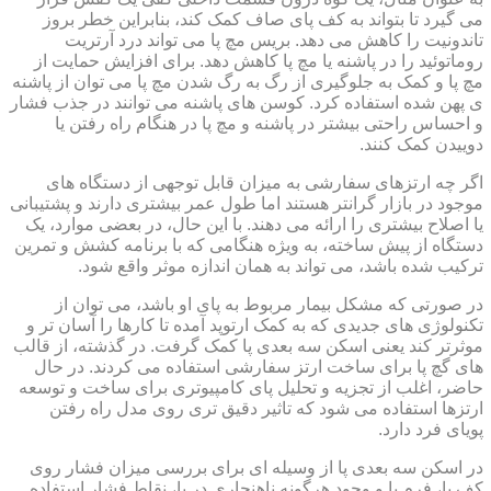
می گیرد تا بتواند به کف پای صاف کمک کند، بنابراین خطر بروز
تاندونیت را کاهش می دهد. بریس مچ پا می تواند درد آرتریت
روماتوئید را در پاشنه یا مچ پا کاهش دهد. برای افزایش حمایت از
مچ پا و کمک به جلوگیری از رگ به رگ شدن مچ پا می توان از پاشنه
ی پهن شده استفاده کرد. کوسن های پاشنه می توانند در جذب فشار
و احساس راحتی بیشتر در پاشنه و مچ پا در هنگام راه رفتن یا
دوییدن کمک کنند.
اگر چه ارتزهای سفارشی به میزان قابل توجهی از دستگاه های
موجود در بازار گرانتر هستند اما طول عمر بیشتری دارند و پشتیبانی
یا اصلاح بیشتری را ارائه می دهند. با این حال، در بعضی موارد، یک
دستگاه از پیش ساخته، به ویژه هنگامی که با برنامه کشش و تمرین
ترکیب شده باشد، می تواند به همان اندازه موثر واقع شود.
در صورتی که مشکل بیمار مربوط به پای او باشد، می توان از
تکنولوژی های جدیدی که به کمک ارتوپد آمده تا کارها را آسان تر و
موثرتر کند یعنی اسکن سه بعدی پا کمک گرفت. در گذشته، از قالب
های گچ پا برای ساخت ارتز سفارشی استفاده می کردند. در حال
حاضر، اغلب از تجزیه و تحلیل پای کامپیوتری برای ساخت و توسعه
ارتزها استفاده می شود که تاثیر دقیق تری روی مدل راه رفتن
پویای فرد دارد.
در اسکن سه بعدی پا از وسیله ای برای بررسی میزان فشار روی
کف پا، فرم پا و وجود هرگونه ناهنجاری در پا، نقاط فشار استفاده