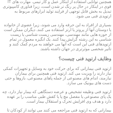
همچنین توانایی استفاده از ابتکار عمل و کار تیمی. مهارت های IT
قوی در اینکار در حال پر رنگ تر شدن است، زیرا فناوری کامپیوتری
تبدیل به بخش قابل توجهی از فرایند تولید ابزارهای مربوط به
ارتوپدی فنی می شود.
بسیاری از افراد به این حرفه وارد می شوند، زیرا عضوی از خانواده
یا دوستان آنها از پروتز یا ارتز استفاده می کنند. دیگران ممکن است
از حوزه هایی مانند مهندسی، مهندسی زیست شناسی یا زیست
شناسی به این رشته گرایش پیدا کنند. یک انگیزه معمول در تمام
ارتوپدهای فنی این است که آنها می خواهند به مردم کمک کنند و
تاثیر شخصی موثرتری در جهان داشته باشند.
وظایف ارتوپد فنی چیست؟
ارتوپد فنی بیمارانی که برای حرکت خود به وسایل و تجهیزات کمکی
نیاز دارند را ویزیت می کند. ارتوپد فنی همچنین برای بیماران
نیازمند، اندام های مصنوعی از جمله پاهای مصنوعی، بازوها و حتی
دست های بیونیک می سازد.
ارتوپد فنی وظیفه تشخیص و عرضه دستگاهی که بیمار نیاز دارد، چه
یک پای مصنوعی یا مفصل مچ پا یا کفش طبی مناسب را بر عهده
دارد و هدف وی افزایش تحرک و استقلال بیمار است.
بیمارانی که به ارتوپد فنی مراجعه می کنند می توانند از کودکان تا