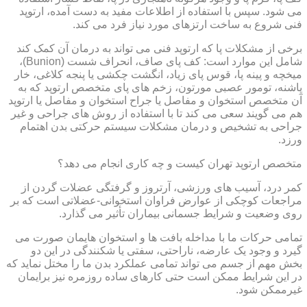
می شود. سپس با استفاده از اطلاعات مفید به دست آمده، ارتوپد
فنی شروع به ساخت ارتزهای مورد نیاز فرد می کند.
برخی از مشکلات پا که ارتوپد فنی می تواند به درمان آن کمک کند
شامل این موارد است: کف پای صاف، انحراف شست (Bunion)،
میخچه و پینه پا، قوس پای زیاد، انگشت چکشی یا پنجه کلاغی، خار
پاشنه، تومور عصبی مورتون، زخم های پای متخصص ارتوپد که به
آن متخصص استخوان و مفاصل یا جراح استخوان و مفاصل یا ارتوپد
هم می گویند سعی می کند تا با استفاده از روش های جراحی و غیر
جراحی به تشخیص و درمان مشکلات سیستم حرکتی بدن اهتمام
ورزد.
متخصص ارتوپد تهران کیست و چه کاری انجام می دهد؟
کمر درد، آسیب های ورزشی، آرتروز و گرفتگی عضلات گردن از
مراجعات کوچکی از عوارض فراوان استخوانی-عضلاتی است که بر
روی وضعیت و شرایط جسمانی بیماران تأثیر می گذارد.
تمامی حرکات ما با مداخله بافت ها و استخوان هایمان صورت می
گیرد و وجود یک عارضه، ناراحتی، سفتی یا شکنندگی در این دو
بخش مهم از جسم می تواند تمامی عملکرد بدن ما را مختل نماید که
در این شرایط ممکن است حتی کارهای ساده روزمره نیز برایمان
غیرممکن شود.