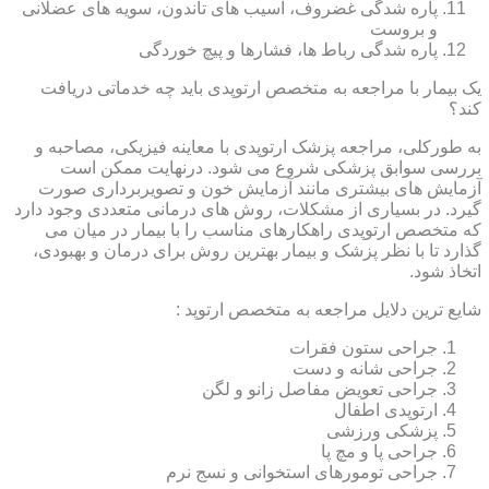
پاره شدگی غضروف، آسیب های تاندون، سویه های عضلانی
و بروست
پاره شدگی رباط ها، فشارها و پیچ خوردگی
یک بیمار با مراجعه به متخصص ارتوپدی باید چه خدماتی دریافت
کند؟
به طورکلی، مراجعه پزشک ارتوپدی با معاینه فیزیکی، مصاحبه و
بررسی سوابق پزشکی شروع می شود. درنهایت ممکن است
آزمایش های بیشتری مانند آزمایش خون و تصویربرداری صورت
گیرد. در بسیاری از مشکلات، روش های درمانی متعددی وجود دارد
که متخصص ارتوپدی راهکارهای مناسب را با بیمار در میان می
گذارد تا با نظر پزشک و بیمار بهترین روش برای درمان و بهبودی،
اتخاذ شود.
شایع ترین دلایل مراجعه به متخصص ارتوپد :
جراحی ستون فقرات
جراحی شانه و دست
جراحی تعویض مفاصل زانو و لگن
ارتوپدی اطفال
پزشکی ورزشی
جراحی پا و مچ پا
جراحی تومورهای استخوانی و نسج نرم