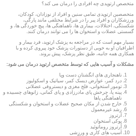
متخصص ارتوپدی چه افرادی را درمان می کند؟
متخصصین ارتوپدی تمامی سنین و افراد از نوزادان، کودکان،
ورزشکاران و افراد پیر را در شرایط مختلفی مانند پارگی،
شکستگی، اختلالات، بیماری ها، ناهماهنگی ها، پیچ خوردگی ها، و
گسستی عضلات و استخوان ها را می توانند درمان کنند.
بسیار مهم است که در مراجعه به پزشک ارتوپد، فرد بیمار و
اطرافیان او به خوبی از دستورات پزشک خود پیروی کرده و با
همکاری همه جانبه، طبق نظر پزشک، پیش بروند.
مشکلات و آسیب هایی که توسط متخصص ارتوپد درمان می شود:
ناهنجاری های انگشتان دست وپا
درد کمر، عوارض دیسک کمر، سیاتیک و اسکولیوز
تومور استخوانی، فلج مغزی و دیستروفی عضلانی
پینه پا، چرخش پای مادرزادی و پای کمانی، زانوهای چسبیده و
ناهماهنگی پاها
خارج شدن از مکان صحیح عضلات و استخوان و شکستگی
رشد غیرمعمول
آرتروز
پوکی استخوان
آرتروز روماتوئید
آسیب های کاری و ورزشی