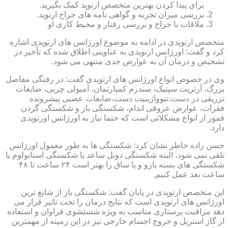
برای پیدا کردن بهترین متخصص ارتوپد کمک بگیرید.
بررسی میزان تجربه و گواهی نامه های جراح ارتوپد.
ملاقات با جراح و بررسی رفتار و محیط کاری او
متخصص ارتوپدی در ادامه به موضوع اورژانس های ارتوپدی اشاره
کرد و گفت: اورژانس ارتوپدی به عناوینی اطلاق شده که تأخیر در
تشخیص و درمان آن به عوارض جدی منتهی می شود.
وی در خصوص انواع اورژانس های ارتوپدی گفت: در رفتگی مفاصل
بزرگ، آرتریت سپتیک، سندرم کمپارتمان، آمبولی چربی، ضایعات
تزریقی در دست،تنوواژینیت دست،ضایعات عصبی پیشرونده
فقرات، عوارض عروقی اندام، شکستگی باز و شکستگی گردن
فمور از انواع مشکلاتی است که حتما نیاز به اورژانس اورتوپدی
دارد.
حسن زاده خاطر نشان کرد: شکستگی ها به طور معمول اورژانس
تلقی نمی شود، البته شکستگی دوبل ساعد یا شکستگی استابولوم یا
شکستگی های بسته بازو و یا ساق را بهتر است ۲۴ ساعت تا ۴۸
ساعت بعد عمل کنیم.
این متخصص ارتوپدی در پایان گفت: شکستگی باز از شایع ترین
اورژانس های ارتوپدی است که نتایج درمان را تحت تاثیر قرار می
دهد مراقبت پرستاری مناسب به ویژه شستشوی فراوان و استفاده
از گاز استریل و خروج اجسام خارجی نیز در این زمینه از مهمترین