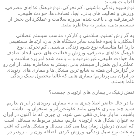
اقدامات هستند.
نوع شیوه زندگی ماشینی، کم تحرکی، نوع فرهنگ غذاهای مصرفی،
ورزش و فعالیت های بدنی، ایجاد تصادف ها، حوادث طبیعی،
غیرمترقبه و...، باعث شده امروزه سلامت و عملکرد این بخش از
سیستم بدنی، بیشتر به مخاطره بیفتد.
به گزارش تسنیم، سلامتی و کارکرد مناسب سیستم عضلانی
اسکلتی، با نحوه فعالیت سایر دستگاه های بدن، ارتباط مستقیمی
دارد؛ اما متأسفانه نوع شیوه زندگی ماشینی، کم تحرکی، نوع
فرهنگ غذاهای مصرفی، ورزش و فعالیت های بدنی، ایجاد تصادف
ها، حوادث طبیعی، غیرمترقبه و...، باعث شده امروزه سلامت و
عملکرد این بخش از سیستم بدنی، بیشتر به مخاطره بیفتد. از این رو
در گزارش این هفته به شایع ترین مشکل ها و بیماری های ارتوپدی
در ایران می پردازیم؛ بیماری هایی که غالبا محصول سبک زندگی
غلط هستند.
نقش ژنتیک در بیماری های ارتوپدی چیست؟
ما در حال حاضر اصلا چیزی به نام بیماری ارتوپدی در ایران نداریم.
شاید چند بیماری عفونی مانند عفونت زانو و استخوان و... داشته
باشیم، اما باز بیماری تلقی نمی شود. آن چیزی که ما اکنون در ایران
به عنوان اشکال های ارتوپدی داریم، بیشتر مربوط به مسائلی است
که انسان درطول زمان پیدا می کند. مسائل و مشکل هایی که اغلب
به علت نوع سبک زندگی، ورزش کردن، اضافه وزن و...، زودتر در