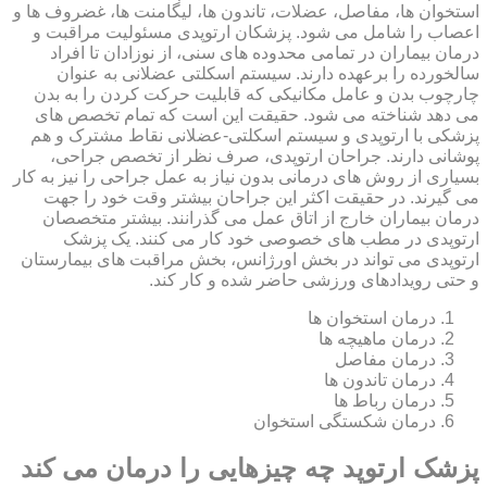
استخوان ها، مفاصل، عضلات، تاندون ها، لیگامنت ها، غضروف ها و
اعصاب را شامل می شود. پزشکان ارتوپدی مسئولیت مراقبت و
درمان بیماران در تمامی محدوده های سنی، از نوزادان تا افراد
سالخورده را برعهده دارند. سیستم اسکلتی عضلانی به عنوان
چارچوب بدن و عامل مکانیکی که قابلیت حرکت کردن را به بدن
می دهد شناخته می شود. حقیقت این است که تمام تخصص های
پزشکی با ارتوپدی و سیستم اسکلتی-عضلانی نقاط مشترک و هم
پوشانی دارند. جراحان ارتوپدی، صرف نظر از تخصص جراحی،
بسیاری از روش های درمانی بدون نیاز به عمل جراحی را نیز به کار
می گیرند. در حقیقت اکثر این جراحان بیشتر وقت خود را جهت
درمان بیماران خارج از اتاق عمل می گذرانند. بیشتر متخصصان
ارتوپدی در مطب های خصوصی خود کار می کنند. یک پزشک
ارتوپدی می تواند در بخش اورژانس، بخش مراقبت های بیمارستان
و حتی رویدادهای ورزشی حاضر شده و کار کند.
درمان استخوان ها
درمان ماهیچه ها
درمان مفاصل
درمان تاندون ها
درمان رباط ها
درمان شکستگی استخوان
پزشک ارتوپد چه چیزهایی را درمان می کند