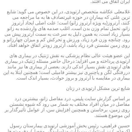
ایران اتفاق می افتند.
غلامعلی عکاشه متخصص ارتوپدی، در این خصوص می گوید: شایع
ترین علتی که بیماران در حوزه غیرتصادف ها به ما مراجعه می
کنند، آرتروز(به ویژه آرتروز زانو) است؛ علت اصلی ایجاد آرتروز
زانو، تحمل تمام وزن بدن است. اغلب صدمه های واردشده به زانو
بسیار زیاد است، به همین دلیل به سرعت به سمت آرتروز پیش می
رود. چنانچه وزن فرد زیاد، ورزش و تحرکش کم و میزان چهارزانو و
روی زمین نشستن فرد زیاد باشد، آرتروز زودتر اتفاق خواهد افتاد.
این عضو هیئت عالی نظام پزشکی به نقش ژنتیک در بیماری های
ارتوپدی پرداخته و می افزاید: درحال حاضر مسئله ژنتیک در بیماری
های ارتوپدی نقش بسیار اندکی دارند. بعضی از بیماری ها نیز مانند
دررفتگی لگن و پاچنبری نیز بیشتر فامیلی است؛ همچنین ابتلا به این
بیماری در مقایسه با آرتروز و بروز حوادث، بسیار اندک است.
شایع ترین مشکل ارتوپدی در زنان
بر اساس گزارش سایت پلیس، درد مفاصل زانو، بیشترین درد
مفاصل در میان افراد مختلف به شمار می رود که شیوه نشستن
روی زمین، برخاستن و همچنین افزایش سن، از عوامل تأثیرگذار بر
این موضوع هستند.
حسین فراهینی، رئیس بخش آموزشی ارتوپدی بیمارستان رسول
اکرم(ص) نیز استئوآرتریت یا آرتروز(ساییدگی مفصل)، دفرمیته ها