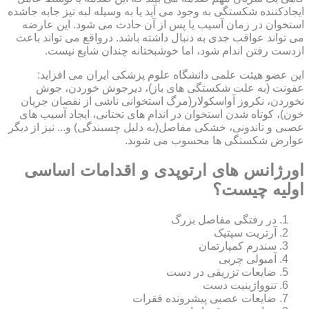
ایجادکننده شکستگی به وجود می آید یا به وسیله لبه تیز جابه جاشده
استخوان در زمان آسیب یا پس از آن حادث می شود. این عارضه
می تواند عواقب جدی به دنبال داشته باشد. درواقع می تواند باعث
ازدست رفتن اندام شود، اما خوشبختانه چندان شایع نیست.
این عضو هیئت علمی دانشگاه علوم پزشکی ایران می افزاید:
عفونت (به علت شکستگی های باز)، دیرجوش خوردن، جوش
نخوردن، نکروز آواسکولار(مرگ استخوانی ناشی از نقصان جریان
خون)، کوتاه شدن استخوان در اندام های تحتانی، ایجاد آسیب های
عصبی و تاندونی، خشکی مفاصل(به دلیل چسبندگی) و... نیز از دیگر
عوارض شکستگی ها محسوب می شوند.
اورژانس های ارتوپدی و اقدامات اساسی
اولیه چیست؟
در رفتگی مفاصل بزرگ
آرتریت سپتیک
سندرم کمپارتمان
آمبولی چربی
ضایعات تزریقی در دست
تنوواژینیت دست
ضایعات عصبی پیشرونده فقرات