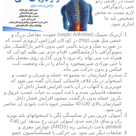
است در رفتگی زانو
حتی رادیوگرافی
لازم نیست به محض
تشخیص باید جا
اندازی شود.
آرتریک سپتیک (septic Arthritise):عفونت مفاصل بزرگ و
عمقی مثل هیپ (Hip) در کودکان اورژانس ارتوپدی است که
در صورت شک و تردید بالینی حتی بدون تاخیر پاراکلینیک، مثل
سونوگرافی یا آزمایشگاهی، اقدام جدی می طلبد کودکی که
همراه تب نمی تواند راه برود یا وزن گذاری روی مفصل بکند
یا حتی نوزادی شیرنمیخورد و اندام را در یک وضعیت ثابت
فیکس و بدون حرکت می ماند.
سندرم کمپارتمان :به مجموعه عضله و شریان و عصب و
استخوان در یک غلاف فاسیائی کمپارتان گفته می شود که
خونریزی یا التهاب در آن باعث افزایش فشار داخل آن
محفظه فاسیایی شده و باعث آسیب به حیات عصب،عروق و
نکروز عضله بدون بازگشت میشود افزایش فشار داخل
کمپارتمان بالای 30تا 40 میلیمتر جیوه باعث نابودی آن عناصر
می شود.
آمبولی چربی پس از شکستگی لگن یا استخوانهای بلند بویژه
ران و ساق عارضه جدی آمبولی چربی رخ میدهد. این (Fat
emboli) باعث نارسایی ریه (ARDS) عوارض مغزی و
ضایعات دیگر می شود. بی حرکتی یا فیسکساسیون عضو