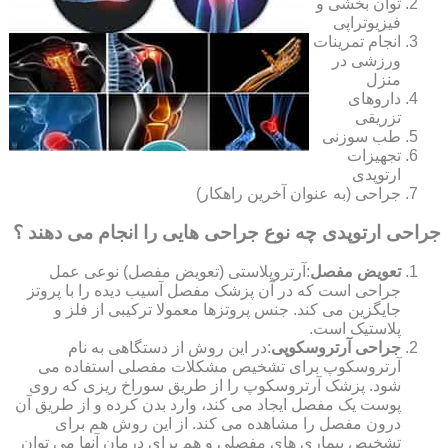
توان بخشی و
فیزیوتراپی
انجام تمرینات
ورزشی در
منزل
داروهای
تزریقی
طب سوزنی
تجهیزات
ارتوپدی
جراحی (به عنوان آخرین راهکار)
جراحی ارتوپدی چه نوع جراحی هایی را انجام می دهند ؟
تعویض مفصل
:آرتروپلاستی (تعویض مفصل) نوعی عمل
جراحی است که در آن پزشک مفصل آسیب دیده را با پروتز
جایگزین می کند. جنس پروتزها معمولا ترکیبی از فلز و
پلاستیک است.
جراحی آرتروسکوپی
:در این روش از دستگاهی به نام
آرتروسکوپ برای تشخیص مشکلات مفصلی استفاده می
شود. پزشک آرتروسکوپ را از طریق سوراخ ریزی که روی
پوست یک مفصل ایجاد می کند، وارد بدن کرده و از طریق آن
درون مفصل را مشاهده می کند. از این روش هم برای
تشخیص بیماری های مفصلی و هم برای درمان آنها می توان