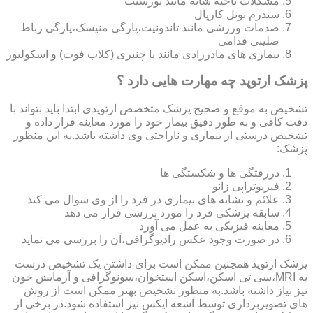
مشکلات ناحیه شانه مانند بورسیت
سندرم تونل کارپال
صدمات ورزشی مانند تاندونیت،پارگی منیسک،پارگی رباط
صلیبی قدامی
بیماری های مادرزادی مانند پا چنبری (کلاب فوت) و اسکولیوز
پزشک ارتوپد چه مهارت هایی دارد ؟
تشخیص به موقع و صحیح پزشک متخصص ارتوپدی ابتدا باید بتواند با
دقت کافی و به طور دقیق بیمار خود را مورد معاینه قرار داده و
تشخیص درستی از بیماری و ناراحتی وی داشته باشد.به این منظور
پزشک:
دررفتگی ها و شکستگی ها
فیزیوتراپی زانو
علائم و نشانه های بیماری در فرد را از وی سوال می کند
سابقه پزشکی فرد را مورد بررسی قرار می دهد
معاینه فیزیکی به عمل می آورد
در صورت وجود عکس رادیوگرافی،آن را بررسی می‎ نماید
پزشک ارتوپد همچنین ممکن است برای داشتن یک تشخیص درست
به MRI،سی تی اسکن،اسکن استخوان،سونوگرافی و آزمایش خون
نیز نیاز داشته باشد.به منظور تشخیص بهتر ممکن است از روش
های تصویربرداری توسط اشعه ایکس نیز استفاده شود.در برخی از