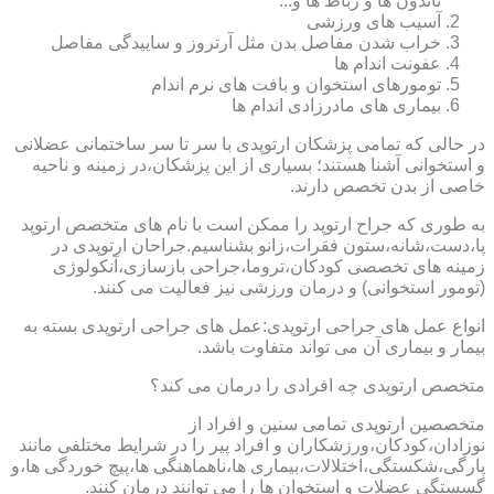
تاندون ها و رباط ها و...
آسیب های ورزشی
خراب شدن مفاصل بدن مثل آرتروز و ساییدگی مفاصل
عفونت اندام ها
تومورهای استخوان و بافت های نرم اندام
بیماری های مادرزادی اندام ها
در حالی که تمامی پزشکان ارتوپدی با سر تا سر ساختمانی عضلانی
و استخوانی آشنا هستند؛ بسیاری از این پزشکان،در زمینه و ناحیه
خاصی از بدن تخصص دارند.
به طوری که جراح ارتوپد را ممکن است با نام های متخصص ارتوپد
پا،دست،شانه،ستون فقرات،زانو بشناسیم.جراحان ارتوپدی در
زمینه های تخصصی کودکان،تروما،جراحی بازسازی،آنکولوژی
(تومور استخوانی) و درمان ورزشی نیز فعالیت می کنند.
انواع عمل های جراحی ارتوپدی:عمل های جراحی ارتوپدی بسته به
بیمار و بیماری آن می تواند متفاوت باشد.
متخصص ارتوپدی چه افرادی را درمان می کند؟
متخصصین ارتوپدی تمامی سنین و افراد از
نوزادان،کودکان،ورزشکاران و افراد پیر را در شرایط مختلفی مانند
پارگی،شکستگی،اختلالات،بیماری ها،ناهماهنگی ها،پیچ خوردگی ها،و
گسستگی عضلات و استخوان ها را می توانند درمان کنند.