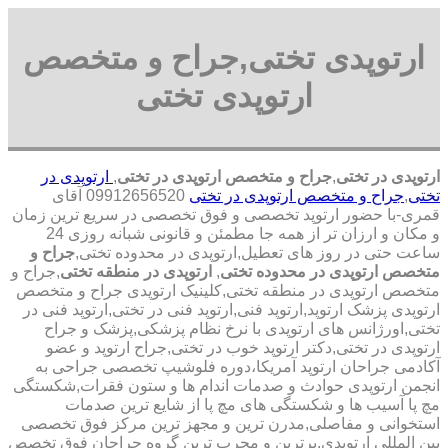
ارتوپدی تختی,جراح و متخصص
ارتوپدی تختی
ارتوپدی در تختی
,
جراح و متخصص ارتوپدی در تختی
,
ارتوپدی در
تختی
,
جراح و متخصص ارتوپدی در تختی
09912656520 آقای
قمری-با حضور ارتوپد تخصصی و فوق تخصصی در سریع ترین زمان
و مکان و ارزان تر از همه جا مطمئن و قانونی شبانه روزی 24
ساعت حتی در روز های تعطیل,ارتوپدی در محدوده تختی,
جراح و
متخصص ارتوپدی در محدوده تختی
,
ارتوپدی در منطقه تختی
,جراح و
متخصص ارتوپدی در منطقه تختی,کلینیک ارتوپدی جراح و متخصص
ارتوپدی پزشک ارتوپد,ارتوپد فنی,ارتوپد فنی در تختی,ارتوپد فنی در
تختی,اورژانس های ارتوپدی با نرخ نظام پزشکی,پزشک و جراح
ارتوپدی در تختی,دکتر ارتوپد خوب در تختی,جراح ارتوپد و عضو
آکادمی جراحان ارتوپد آمریکا،دوره فلوشیپ تخصصی جراحی به
انجمن ارتوپدی حوادث و صدمات اندام ها و ستون فقرات,شکستگی
مچ پا آسیب ها و شکستگی های مچ پا از شایع ترین صدمات
استخوانی و مفاصلی,مدرن ترین و مجهز ترین مرکز فوق تخصصی
بین المللی ارتوپدی.برترین ‏و ‏مجرب ‏ترین ‏گروه ‏جراحان ‏فوق ‏تخصص