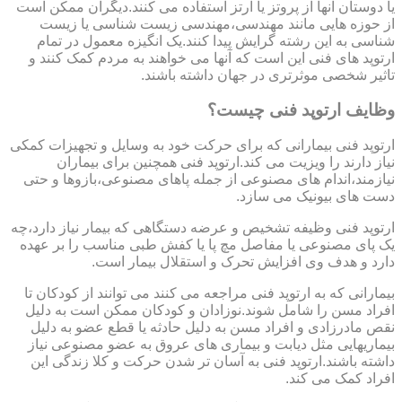
یا دوستان آنها از پروتز یا ارتز استفاده می کنند.دیگران ممکن است
از حوزه هایی مانند مهندسی،مهندسی زیست شناسی یا زیست
شناسی به این رشته گرایش پیدا کنند.یک انگیزه معمول در تمام
ارتوپد های فنی این است که آنها می خواهند به مردم کمک کنند و
تاثیر شخصی موثرتری در جهان داشته باشند.
وظایف ارتوپد فنی چیست؟
ارتوپد فنی بیمارانی که برای حرکت خود به وسایل و تجهیزات کمکی
نیاز دارند را ویزیت می کند.ارتوپد فنی همچنین برای بیماران
نیازمند،اندام های مصنوعی از جمله پاهای مصنوعی،بازوها و حتی
دست های بیونیک می سازد.
ارتوپد فنی وظیفه تشخیص و عرضه دستگاهی که بیمار نیاز دارد،چه
یک پای مصنوعی یا مفاصل مچ پا یا کفش طبی مناسب را بر عهده
دارد و هدف وی افزایش تحرک و استقلال بیمار است.
بیمارانی که به ارتوپد فنی مراجعه می کنند می توانند از کودکان تا
افراد مسن را شامل شوند.نوزادان و کودکان ممکن است به دلیل
نقص مادرزادی و افراد مسن به دلیل حادثه یا قطع عضو به دلیل
بیماریهایی مثل دیابت و بیماری های عروق به عضو مصنوعی نیاز
داشته باشند.ارتوپد فنی به آسان تر شدن حرکت و کلا زندگی این
افراد کمک می کند.