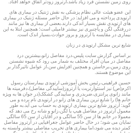
روی زمین نشستن فرد زیاد باشد،آرتروز زودتر اتفاق خواهد افتاد.
این عضو هیئت عالی نظام پزشکی به نقش ژنتیک در بیماری های
ارتوپدی پرداخته و می افزاید: در حال حاضر مسئله ژنتیک در بیماری
های ارتوپدی نقش بسیار اندکی دارند.بعضی از بیماری ها نیز مانند
دررفتگی لگن و پاچنبری نیز بیشتر فامیلی است؛ همچنین ابتلا به این
بیماری در مقایسه با آرتروز و بروز حوادث،بسیار اندک است.
شایع ترین مشکل ارتوپدی در زنان
بر اساس گزارش سایت پلیس،درد مفاصل زانو،بیشترین درد
مفاصل در میان افراد مختلف به شمار می رود که شیوه نشستن
روی زمین،برخاستن و همچنین افزایش سن،از عوامل تاثیرگذار بر
این موضوع هستند.
حسین فراهینی،رئیس بخش آموزشی ارتوپدی بیمارستان رسول
اکرم(ص) نیز استئوآرتریت یا آرتروز(ساییدگی مفاصل)،دفرمیته ها
مانند زانوی پرانتزی،ضربدری و ساییدگی کشکک(در جوان ها به ویژه
خانم ها) را شایع ترین بیماری های زانو در ارتوپدی نام برده و می
گوید: آرتروز شایع ترین بیماری ارتوپدی به حساب می آید.به طور
معمول آرتروز در مفاصل هیپ یا لگن،زانو و شانه رخ می دهد که
معمولا در خانم ها از سن 55 سالگی و در آقایان از سن 65 سالگی
نمایان می شود؛ در حال حاضر عوامل جغرافیایی در آرتروز مفاصل
کمتر دیده می شود،اما بیماری های تخریب مفاصلی بیشتر وابسته به