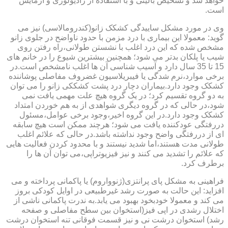
خواهد شد و تشخیص بالینی و با استفاده از رادیولوژی و آزمایش
است.
وی در مورد مشکل ساییدگی کشکک زانو(کندرومالاسی) نیز می
گوید: معمولا این بیماری با درد مزمن با حدود ناواضح در جلوی زانو
مشخص شده که این درد اغلب با نشستن طولانی،راه رفتن روی
شیب یا پلکان بدتر می شود؛ همچنین بیشترین شیوع را در خانم های
15 تا 35 سال دارد و آسیب شناسی آن ها اغلب نامشخص است.در
برخی موارد،نرم شدگی یا فیبریلاسیون غضروف مفاصلی پوشاننده
کشکک وجود دارد.بیماران دچار درد پشت کشککی زانو را می توان
به دو گروه تقسیم کرد؛ در یک گروه هیچ علت مهمی یافت نمی
شود،در حالی که در گروه دیگری شواهدی از به هم خوردن امتداد
کشکک وجود دارد.در این گروه اخیر،وجود برخی عوامل،مسئول
دررفتگی عودکننده یافت می شود؛ هرچند ممکن است هیچ سابقه
ای از دررفتگی واضح وجود نداشته باشد.در حالی که علائم اغلب
طولانی مدت هستند،اما شدید نیستند و با محدود کردن فعالیت هایی
که علائم را تشدید می کنند و نیز فیزیوتراپی،می توان آن ها را
برطرف کرد.
فراهینی به مشکل پای پرانتزی(ژنوواروم) یا پاکمانی پرداخته و می
افزاید: این حالت به صورت رشد غیرطبیعی در اوایل کودکی بروز
می کند و معمولا خودبخود بهبود می یابد.به ندرت پاکمانی ناشی از
اختلال رشدی در اپی فیز(استخوان بین سطح مفاصلی و صفحه
رشد) استخوان درشت نی و نیز قسمت فوقانی تنه استخوان درشت