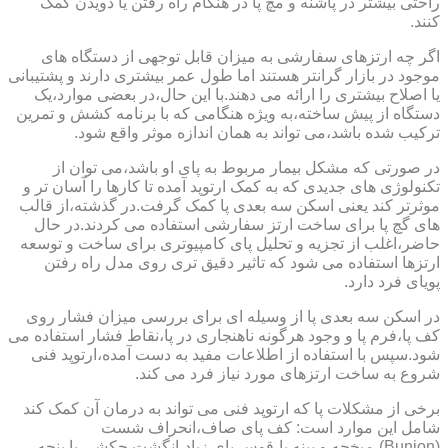
راحتی بیشتر در پاشنه و مچ پا در هنگام راه رفتن یا دویدن کمک
کنند.
اگر چه ارتزهای سفارشی به میزان قابل توجهی از دستگاه های
موجود در بازار گرانتر هستند اما طول عمر بیشتری دارند و پشتیبانی
یا اصلاح بیشتری را ارائه می دهند.با این حال،در بعضی موارد،یک
دستگاه از پیش ساخته،به ویژه هنگامی که با برنامه کشش و تمرین
ترکیب شده باشد،می تواند به همان اندازه موثر واقع شود.
در صورتی که مشکل بیمار مربوط به پای او باشد،می توان از
تکنولوژی های جدیدی که به کمک ارتوپد آمده تا کارها را آسان تر و
موثرتر کند یعنی اسکن سه بعدی پا کمک گرفت.در گذشته،از قالب
های گچ پا برای ساخت ارتز سفارشی استفاده می کردند.در حال
حاضر،اغلب از تجزیه و تحلیل پای کامپیوتری برای ساخت و توسعه
ارتزها استفاده می شود که تاثیر دقیق تری روی مدل راه رفتن
پویای فرد دارد.
در اسکن سه بعدی پا از وسیله ای برای بررسی میزان فشار روی
کف پا،فرم پا و وجود هرگونه ناهنجاری در پا،نقاط فشار استفاده می
شود.سپس با استفاده از اطلاعات مفید به دست آمده،ارتوپد فنی
شروع به ساخت ارتزهای مورد نیاز فرد می کند.
برخی از مشکلات پا که ارتوپد فنی می تواند به درمان آن کمک کند
شامل این موارد است: کف پای صاف،انحراف شست
(Bunion)،میخچه و پینه پا،قوس پای زیاد،انگشت چکشی یا پنجه