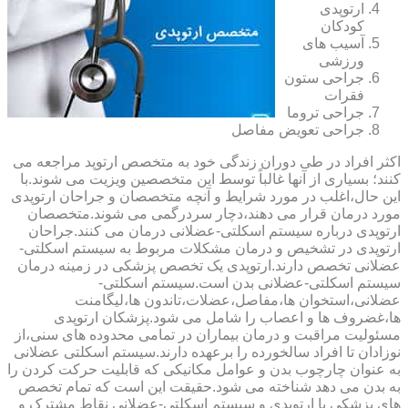
ارتوپدی
کودکان
آسیب های
ورزشی
جراحی ستون
فقرات
جراحی تروما
جراحی تعویض مفاصل
اکثر افراد در طی دوران زندگی خود به متخصص ارتوپد مراجعه می
کنند؛ بسیاری از آنها غالباً توسط این متخصصین ویزیت می شوند.با
این حال،اغلب در مورد شرایط و آنچه متخصصان و جراحان ارتوپدی
مورد درمان قرار می دهند،دچار سردرگمی می شوند.متخصصان
ارتوپدی درباره سیستم اسکلتی-عضلانی درمان می کنند.جراحان
ارتوپدی در تشخیص و درمان مشکلات مربوط به سیستم اسکلتی-
عضلانی تخصص دارند.ارتوپدی یک تخصص پزشکی در زمینه درمان
سیستم اسکلتی-عضلانی بدن است.سیستم اسکلتی-
عضلانی،استخوان ها،مفاصل،عضلات،تاندون ها،لیگامنت
ها،غضروف ها و اعصاب را شامل می شود.پزشکان ارتوپدی
مسئولیت مراقبت و درمان بیماران در تمامی محدوده های سنی،از
نوزادان تا افراد سالخورده را برعهده دارند.سیستم اسکلتی عضلانی
به عنوان چارچوب بدن و عوامل مکانیکی که قابلیت حرکت کردن را
به بدن می دهد شناخته می شود.حقیقت این است که تمام تخصص
های پزشکی با ارتوپدی و سیستم اسکلتی-عضلانی نقاط مشترک و