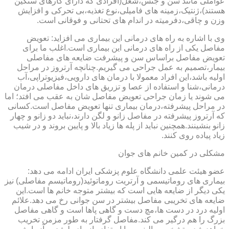
عواملی مانند سن و جنس،شغل(افرادی که دارای کارهای سنگین
هستند)،ژنتیک،زمینه های فامیلی،نوع تغذیه،بی تحرکی و افزایش
وزن و چاقی،دفرمیته در اندام های تحتانی و فوقانی است.
وی با اشاره به راه های درمانی این بیماری می افزاید: تعویض
مفاصل یکی از راه های درمانی این بیماری است.اغلب ما برای
تعویض مفاصل براساس سن و پیشرفت ضایعه های مفاصلی
بیمار،تصمیم به عمل جراحی می گیریم.چنانچه آرتروز در مراحل
اولیه باشد،این افراد معمولا با درمان های دارویی،فیزیوتراپی،آب
درمانی،شنا و استفاده از عصا و تزریق های داخل مفاصلی درمان
می شوند یا زمان جراحی تعویض مفاصل شان به عقب می افتد؛ اما
در مراحل پیشرفته،درمان بیماری تنها تعویض مفاصل است.کسانی
که آرتروز پیشرفته در مفاصل زانو و لگن دارند،نباید دو زانو و چهار
زانو بنشینند.همچنین نباید از پله ها زیاد بالا و پایین بروند و در شیب
زیاد پیاده روی کنند.
مشکلی در کمین خانم های جوان
عضو هیئت علمی دانشگاه علوم پزشکی ایران ادامه می دهد:
بیماری های روماتیسمی و آرتریت روماتوئید(روماتیسم مفاصلی) نیز
یکی دیگر از ضایعه هایی است که بیشتر متوجه خانم ها است.این
ضایعه های تخریبی مفاصل بیشتر در سن جوانی رخ می دهد.علائم
اولیه درد در دست ها،مچ دست و گاهی پاها است و گاهی مفاصل
بزرگ را هم درگیر می کند.مفاصل گرفتار به طور مزمن تخریب