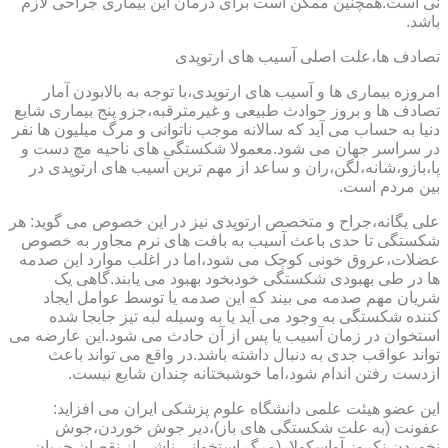
نی است.همچنین ممکن است برای درمان این بیماری جراحی لازم
باشد.
تصادف ها،علت اصلی آسیب های ارتوپدی
امروزه بیماری ها و آسیب های ارتوپدی،با توجه به بالابودن آمار
تصادف ها و بروز حوادث طبیعی و غیرمترقبه،جزو پنج بیماری شایع
دنیا به حساب می آید که سالانه موجب ناتوانی و مرگ میلیون ها نفر
در سراسر جهان می شود.معمولا شکستگی های ناحیه مچ دست و
پا،بازو،شانه،لگن،ران و ساعد از مهم ترین آسیب های ارتوپدی در
بین مردم است.
علی یگانه،جراح و متخصص ارتوپدی نیز در این خصوص می گوید: هر
شکستگی تا حدی باعث آسیب به بافت های نرم مجاور به خصوص
عضلات،عروق خونی کوچک می شود،اما در اغلب موارد این صدمه
ها در طی بهبودی شکستگی خودبخود بهبود می یابند.گاهی یک
شریان مهم صدمه می بیند که این صدمه یا توسط عوامل ایجاد
کننده شکستگی به وجود می آید یا به وسیله لبه تیز جابجا شده
استخوان در زمان آسیب یا پس از آن حادث می شود.این عارضه می
تواند عواقب جدی به دنبال داشته باشد.در واقع می تواند باعث
ازدست رفتن اندام شود،اما خوشبختانه چندان شایع نیست.
این عضو هیئت علمی دانشگاه علوم پزشکی ایران می افزاید:
عفونت (به علت شکستگی های باز)،دیر جوش خوردن،جوش
نخوردن،نکروز آواسکولار(مرگ استخوانی ناشی از نقصان جریان