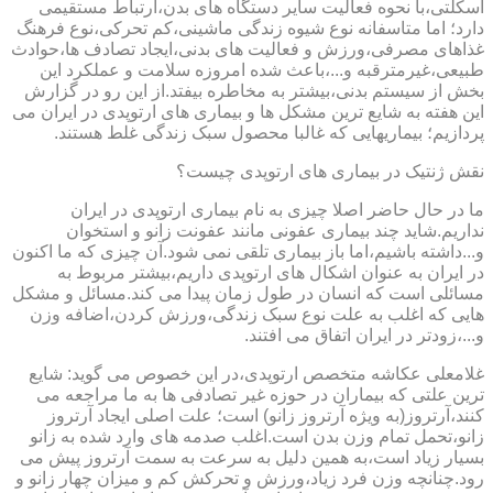
اسکلتی،با نحوه فعالیت سایر دستگاه های بدن،ارتباط مستقیمی
دارد؛ اما متاسفانه نوع شیوه زندگی ماشینی،کم تحرکی،نوع فرهنگ
غذاهای مصرفی،ورزش و فعالیت های بدنی،ایجاد تصادف ها،حوادث
طبیعی،غیرمترقبه و...،باعث شده امروزه سلامت و عملکرد این
بخش از سیستم بدنی،بیشتر به مخاطره بیفتد.از این رو در گزارش
این هفته به شایع ترین مشکل ها و بیماری های ارتوپدی در ایران می
پردازیم؛ بیماریهایی که غالبا محصول سبک زندگی غلط هستند.
نقش ژنتیک در بیماری های ارتوپدی چیست؟
ما در حال حاضر اصلا چیزی به نام بیماری ارتوپدی در ایران
نداریم.شاید چند بیماری عفونی مانند عفونت زانو و استخوان
و...داشته باشیم،اما باز بیماری تلقی نمی شود.آن چیزی که ما اکنون
در ایران به عنوان اشکال های ارتوپدی داریم،بیشتر مربوط به
مسائلی است که انسان در طول زمان پیدا می کند.مسائل و مشکل
هایی که اغلب به علت نوع سبک زندگی،ورزش کردن،اضافه وزن
و...،زودتر در ایران اتفاق می افتند.
غلامعلی عکاشه متخصص ارتوپدی،در این خصوص می گوید: شایع
ترین علتی که بیماران در حوزه غیر تصادفی ها به ما مراجعه می
کنند،آرتروز(به ویژه آرتروز زانو) است؛ علت اصلی ایجاد آرتروز
زانو،تحمل تمام وزن بدن است.اغلب صدمه های وارد شده به زانو
بسیار زیاد است،به همین دلیل به سرعت به سمت آرتروز پیش می
رود.چنانچه وزن فرد زیاد،ورزش و تحرکش کم و میزان چهار زانو و