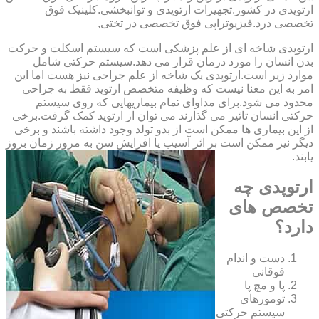
‏ارتوپدی ‏در ‏کشور.تجهیزات ارتوپدی و توانبخشی.کلینیک فوق
تخصصی درد.فیزیوتراپی فوق تخصصی در تختی,
ارتوپدی شاخه ای از علم پزشکی است که سیستم اسکلت و حرکت
بدن انسان را مورد درمان قرار می دهد.سیستم حرکتی شامل
موارد زیر است.ارتوپدی یک شاخه از علم جراحی نیز هست اما این
امر به این معنا نیست که وظیفه متخصص ارتوپد فقط به جراحی
محدود می شود.برای مداوای تمام بیماریهایی که روی سیستم
حرکتی انسان تاثیر می گذارند می توان از ارتوپد کمک گرفت.برخی
از این بیماری ها ممکن است از بدو تولد وجود داشته باشند و برخی
دیگر نیز ممکن است بر اثر آسیب یا افزایش سن به مرور زمان بروز
یابند.
ارتوپدی چه
تخصص های
دارد؟
دست و اندام
فوقانی
پا و مچ پا
تومورهای
سیستم حرکتی