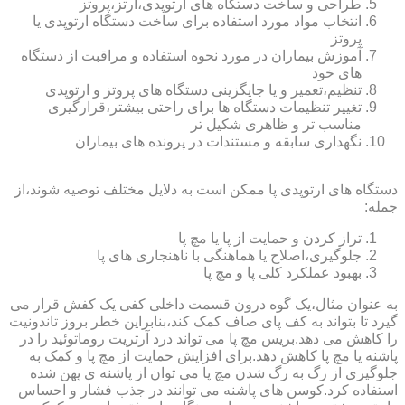
طراحی و ساخت دستگاه های ارتوپدی،ارتز،پروتز
انتخاب مواد مورد استفاده برای ساخت دستگاه ارتوپدی یا
پروتز
آموزش بیماران در مورد نحوه استفاده و مراقبت از دستگاه
های خود
تنظیم،تعمیر و یا جایگزینی دستگاه های پروتز و ارتوپدی
تغییر تنظیمات دستگاه ها برای راحتی بیشتر،قرارگیری
مناسب تر و ظاهری شکیل تر
نگهداری سابقه و مستندات در پرونده های بیماران
دستگاه های ارتوپدی پا ممکن است به دلایل مختلف توصیه شوند،از
جمله:
تراز کردن و حمایت از پا یا مچ پا
جلوگیری،اصلاح یا هماهنگی با ناهنجاری های پا
بهبود عملکرد کلی پا و مچ پا
به عنوان مثال،یک گوه درون قسمت داخلی کفی یک کفش قرار می
گیرد تا بتواند به کف پای صاف کمک کند،بنابراین خطر بروز تاندونیت
را کاهش می دهد.بریس مچ پا می تواند درد آرتریت روماتوئید را در
پاشنه یا مچ پا کاهش دهد.برای افزایش حمایت از مچ پا و کمک به
جلوگیری از رگ به رگ شدن مچ پا می توان از پاشنه ی پهن شده
استفاده کرد.کوسن های پاشنه می توانند در جذب فشار و احساس