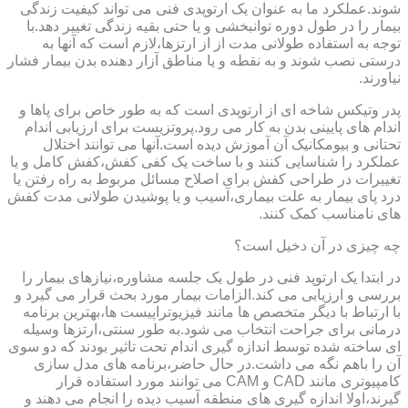
شوند.عملکرد ما به عنوان یک ارتوپدی فنی می تواند کیفیت زندگی
بیمار را در طول دوره توانبخشی و یا حتی بقیه زندگی تغییر دهد.با
توجه به استفاده طولانی مدت از از ارتزها،لازم است که آنها به
درستی نصب شوند و به نقطه و یا مناطق آزار دهنده بدن بیمار فشار
نیاورند.
پدر وتیکس شاخه ای از ارتوپدی است که به طور خاص برای پاها و
اندام های پایینی بدن به کار می رود.پروتزیست برای ارزیابی اندام
تحتانی و بیومکانیک آن آموزش دیده است.آنها می توانند اختلال
عملکرد را شناسایی کنند و با ساخت یک کفی کفش،کفش کامل و یا
تغییرات در طراحی کفش برای اصلاح مسائل مربوط به راه رفتن یا
درد پای بیمار به علت بیماری،آسیب و یا پوشیدن طولانی مدت کفش
های نامناسب کمک کنند.
چه چیزی در آن دخیل است؟
در ابتدا یک ارتوپد فنی در طول یک جلسه مشاوره،نیازهای بیمار را
بررسی و ارزیابی می کند.الزامات بیمار مورد بحث قرار می گیرد و
با ارتباط با دیگر متخصص ها مانند فیزیوتراپیست ها،بهترین برنامه
درمانی برای جراحت انتخاب می شود.به طور سنتی،ارتزها وسیله
ای ساخته شده توسط اندازه گیری اندام تحت تاثیر بودند که دو سوی
آن را باهم نگه می داشت.در حال حاضر،برنامه های مدل سازی
کامپیوتری مانند CAD و CAM می توانند مورد استفاده قرار
گیرند،اولا اندازه گیری های منطقه آسیب دیده را انجام می دهند و