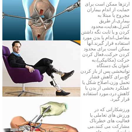
ارتزها ممکن است برای
حمایت از اندام بیماران
مجروح یا مبتلا به
بیماری،از طریق
کنترل،هدایت،محدود
کردن و یا ثابت نگه داشتن
مفاصل،اندام یا بدن مورد
استفاده قرار گیرند.آنها
ممکن است برای محدود
کردن حرکت،فعال کردن
حرکت (مکانیکی)،به
عنوان یک دستگاه
توانبخشی پس از باز کردن
گچ،برای کاهش فشار
تحمل وزن،اصلاح شکل یا
عملکرد بخشی از بدن یا
کاهش درد،مورد استفاده
قرار گیرد.
ورزشکارانی که در
ورزش های تعاملی یا
فعالیت های خطرناک
مشارکت می کنند،می
توانند از بریس های