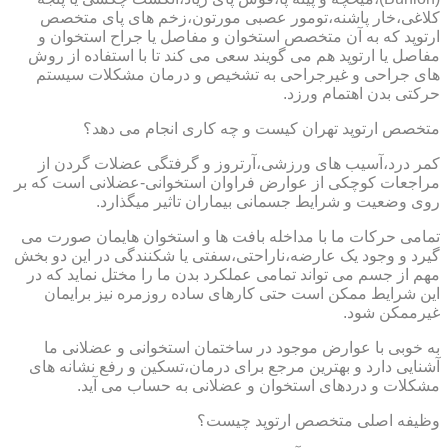
کلاغی،خار پاشنه،تومور عصبی مورتون،زخم های پای متخصص
ارتوپد که به آن متخصص استخوان و مفاصل یا جراح استخوان و
مفاصل یا ارتوپد هم می گویند سعی می کند تا با استفاده از روش
های جراحی و غیرجراحی به تشخیص و درمان مشکلات سیستم
حرکتی بدن اهتمام ورزد.
متخصص ارتوپد تهران کیست و چه کاری انجام می دهد؟
کمر درد،آسیب های ورزشی،آرتروز و گرفتگی عضلات گردن از
مراجعات کوچکی از عوارض فراوان استخوانی-عضلانی است که بر
روی وضعیت و شرایط جسمانی بیماران تاثیر میگذارد.
تمامی حرکات ما با مداخله بافت ها و استخوان هایمان صورت می
گیرد و وجود یک عارضه،ناراحتی،سفتی یا شکنندگی در این دو بخش
مهم از جسم می تواند تمامی عملکرد بدن ما را مختل نماید که در
این شرایط ممکن است حتی کارهای ساده روزمره نیز برایمان
غیرممکن شود.
به خوبی با عوارض موجود در ساختمان استخوانی و عضلانی ما
آشنایی دارد و بهترین مرجع برای درمان،تسکین و رفع نشانه های
مشکلات و دردهای استخوان و عضلانی به حساب می آید.
وظیفه اصلی متخصص ارتوپد چیست؟