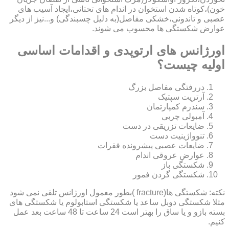
خون)،کوتاه شدن استخوان در اندام های تحتانی،ایجاد آسیب های
عصبی و تاندونی،خشکی مفاصل(به دلیل چسبندگی) و...نیز از دیگر
عوارض شکستگی ها محسوب می شوند.
اورژانس های ارتوپدی و اقدامات اساسی
اولیه چیست؟
دررفتگی مفاصل بزرگ
آرتریت سپتیک
سندرم کمپارتمان
آمبولی چربی
ضایعات تزریقی در دست
تنوواژینیت دست
ضایعات عصبی پیشرونده فقرات
عوارض عروقی اندام
شکستگی باز
شکستگی گردن فمور
نکته: شکستگی ها(fracture )بطور معمول اورژانس تلقی نمی شود
مثلا شکستگی دوبل ساعد یا شکستگی استابولوم یا شکستگی های
بسته بازو و یا ساق را بهتر است 24 ساعت تا 48 ساعت بعد عمل
کنیم.