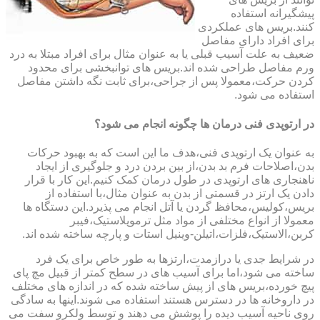
پیشگیرانه استفاده
کنند.بریس های عملکردی
برای افراد دارای مفاصل
ضعیف به علت آسیب قبلی یا به عنوان مثال برای افراد مبتلا به درد
ورم مفاصل طراحی شده اند.بریس های توانبخشی برای محدود
کردن حرکت،معمولا پس از جراحی،برای ثابت نگه داشتن مفاصل
استفاده می شود.
در ارتوپدی فنی درمان ها چگونه انجام می شود؟
به عنوان یک ارتوپدی فنی،هدف ما این است که به بهبود حرکات
بدن،اصلاحات فرم بد بدن،از بین بردن درد و جلوگیری از ایجاد
ناهنجاری های ارتوپدی در طول درمان کمک کنیم.این کار با قرار
دادن یک ارتز در قسمتی از بدن به عنوان مثال،با استفاده از
بریس،کولیس،محافظ گردن یا آتل انجام می پذیرد.این دستگاه ها
معمولا از انواع مختلفی از مواد مثل ترموپلاستیک،فیبر
کربن،الاستیک،فلزات،اتیلن-وینیل استات و پارچه ساخته شده اند.
در شرایط جدی یا درازمدت،ارتزها به طور خاص برای یک فرد
ساخته می شود،اما برای آسیب های در سطح کمتر از قبیل مچ پای
پیچ خورده،بریس های از پیش ساخته شده که در اندازه های مختلف
در داروخانه ها در دسترس هستند استفاده می شوند.اینها به سادگی
روی ناحیه آسیب دیده را پوشش می دهند و توسط ولکرو سفت می