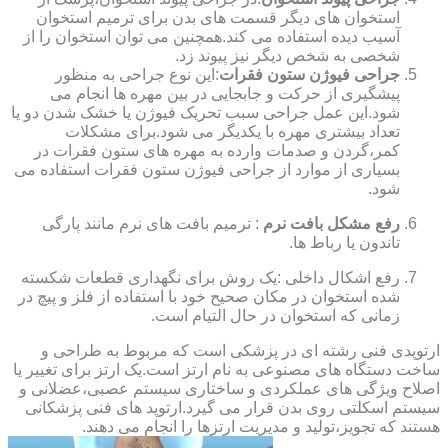
استخوان های دیگر قسمت های بدن برای ترمیم استخوان
آسیب دیده استفاده می کند.همچنین می توان استخوان را از
شخصی به شخص دیگر نیز پیوند زد.
جراحی فیوژن ستون فقرات
:این نوع جراحی به منظور
پیشگیری از حرکت و جابجایی در بین مهره ها انجام می
شود.این عمل جراحی سبب تحریک فیوژن یا خشک شدن دو یا
تعداد بیشتری مهره با یکدیگر می شود.برای مشکلات
کمر،گردن و صدمات وارده به مهره های ستون فقرات در
بسیاری از موارد از جراحی فیوژن ستون فقرات استفاده می
شود.
رفع مشکل بافت نرم
: ترمیم بافت های نرم مانند پارگی
تاندون یا رباط ها.
رفع اشکال داخلی :یک روش برای نگهداری قطعات شکسته
شده استخوان در مکان صحیح خود با استفاده از فلز و پیچ در
زمانی که استخوان در حال التیام است.
ارتوپدی فنی رشته ای در پزشکی است که مربوط به طراحی و
ساخت دستگاه های مصنوعی به نام ارتز است.یک ارتز برای تغییر یا
اصلاح ویژگی های عملکردی و ساختاری سیستم عصبی،عضلانی و
سیستم اسکلتی روی بدن قرار می گیرد.ارتوپد های فنی پزشکانی
هستند که تجویز،تولید و مدیریت ارتزها را انجام می دهند.