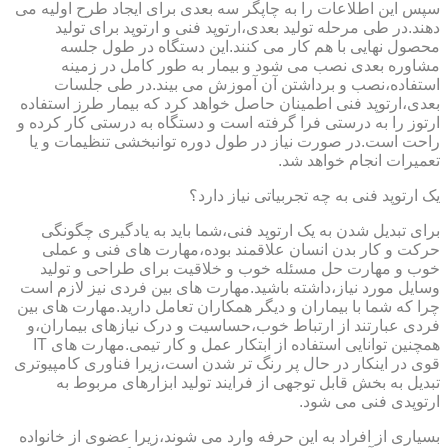
سپس این اطلاعات را به چاپگر سه بعدی برای ایجاد طرح اولیه می
دهند.در طی مرحله تولید بعدی،ارتوپد فنی و ارتوپد برای تولید
محصول نهایی با هم کار می کنند.این دستگاه در طول جلسه
مشاوره بعدی نصب می شود و بیمار به طور کامل در زمینه
استفاده،نصب و برداشتن آن آموزش می بیند.در طی جلسات
بعدی،ارتوپد فنی اطمینان حاصل خواهد کرد که بیمار طرز استفاده
ارتوز را به درستی فرا گرفته است و دستگاه به درستی کار کرده و
راحت است.در صورت نیاز در طول دوره توانبخشی تنظیمات و یا
تعمیرات انجام خواهد شد.
یک ارتوپد فنی به چه تجربیاتی نیاز دارد؟
برای تبدیل شدن به یک ارتوپد فنی،شما باید به یادگیری چگونگی
حرکت و کار بدن انسان علاقمند بوده،مهارت های فنی و عملی
خوب و مهارت حل مسئله خوب و خلاقیت برای طراحی و تولید
وسایل مورد نیاز،داشته باشید.مهارت های بین فردی نیز لازم است
چرا که شما با بیماران و دیگر همکاران تعامل دارید.مهارت های بین
فردی عبارتند از ارتباط خوب،حساسیت و درک نیازهای بیماران،و
همچنین توانایی استفاده از ابتکار عمل و کار تیمی.مهارت های IT
قوی در اینکار در حال پر رنگ تر شدن است،زیرا فناوری کامپیوتری
تبدیل به بخش قابل توجهی از فرایند تولید ابزارهای مربوط به
ارتوپدی فنی می شود.
بسیاری از افراد به این حرفه وارد می شوند،زیرا عضوی از خانواده