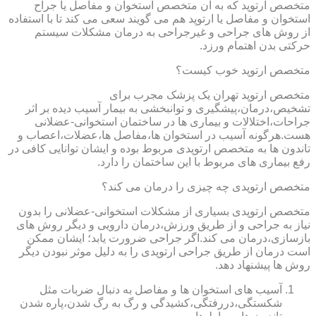
متخصص ارتوپد که به آن متخصص استخوان و مفاصل یا جراح
استخوان و مفاصل یا ارتوپد هم می گویند سعی می کند تا با استفاده
از روش های جراحی و غیرجراحی به درمان مشکلات سیستم
حرکتی بدن اهتمام ورزد.
متخصص ارتوپد خوب کیست؟
متخصص ارتوپد تهران یک پزشک مجرب برای
تشخیص،درمان،پیشگیری و توانبخشی به بیمار آسیب دیده بر اثر
جراحات،اختلالات و بیماری ها در ساختمان استخوانی-عضلانی
هست.هرگونه آسیب در استخوان ها،مفاصل ها،عضلات،اعصاب و
تاندون ها به متخصص ارتوپدی مربوط بوده و ایشان توانایی کافی در
رفع بیماری های مربوط با این ساختمان را دارد.
متخصص ارتوپدی چه چیزی را درمان می کند؟
متخصص ارتوپدی بسیاری از مشکلات استخوانی-عضلانی را بدون
نیاز به جراحی و از طریق ورزش،درمان دارویی و دیگر روش های
بازسازی،درمان می کند.اگر جراحی ضرورت یابد؛ ایشان ممکن
است درمان از طریق جراحی ارتوپدی را به دلیل موثر نبودن دیگر
روش ها پیشنهاد دهد.
آسیب های استخوان ها و مفاصل به دنبال ضربات مثل
شکستگی،دررفتگی،کشیدگی و رگ به رگ شدن،پاره شدن