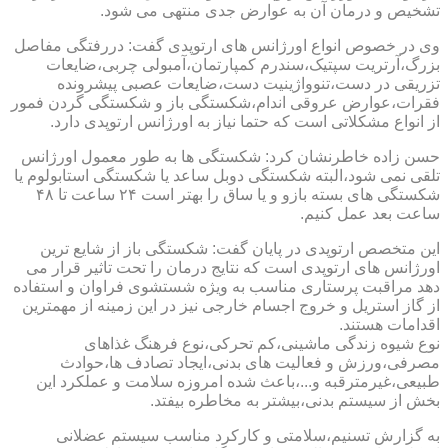
تشخیص و درمان آن به عوارض جدی منتهی می شود.
وی در خصوص انواع اورژانس های ارتوپدی گفت: دررفتگی مفاصل
بزرگ،آرتریت سپتیک،سندرم کمپارتمان،آمبولی چربی،ضایعات
تزریقی در دست،تنوواژینیت دست،ضایعات عصبی پیشرونده
فقرات،عوارض عروقی اندام،شکستگی باز و شکستگی گردن فمور
از انواع مشکلاتی است که حتما نیاز به اورژانس ارتوپدی دارد.
حسن زاده خاطرنشان کرد: شکستگی ها به طور معمول اورژانس
تلقی نمی شود،البته شکستگی دوبل ساعد یا شکستگی استابولوم یا
شکستگی های بسته بازو و یا ساق را بهتر است ۲۴ ساعت تا ۴۸
ساعت بعد عمل کنیم.
این متخصص ارتوپدی در پایان گفت: شکستگی باز از شایع ترین
اورژانس های ارتوپدی است که نتایج درمان را تحت تاثیر قرار می
دهد مراقبت پرستاری مناسب به ویژه شستشوی فراوان و استفاده
از گاز استریل و خروج اجسام خارجی نیز در این زمینه از مهمترین
اقدامات هستند.
نوع شیوه زندگی ماشینی،کم تحرکی،نوع فرهنگ غذاهای
مصرفی،ورزش و فعالیت های بدنی،ایجاد تصادف ها،حوادث
طبیعی،غیرمترقبه و...،باعث شده امروزه سلامت و عملکرد این
بخش از سیستم بدنی،بیشتر به مخاطره بیفتد.
به گزارش تسنیم،سلامتی و کارکرد مناسب سیستم عضلانی