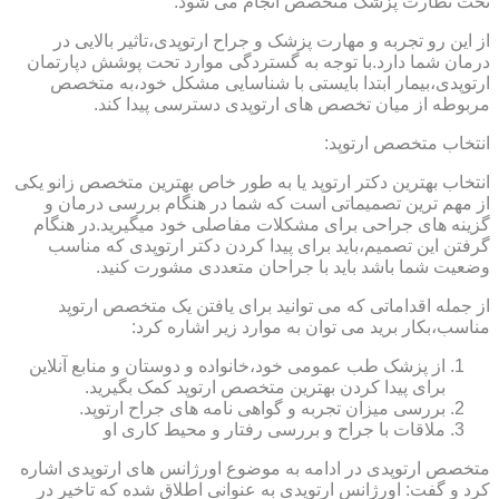
تحت نظارت پزشک متخصص انجام می شود.
از این رو تجربه و مهارت پزشک و جراح ارتوپدی،تاثیر بالایی در
درمان شما دارد.با توجه به گستردگی موارد تحت پوشش دپارتمان
ارتوپدی،بیمار ابتدا بایستی با شناسایی مشکل خود،به متخصص
مربوطه از میان تخصص های ارتوپدی دسترسی پیدا کند.
انتخاب متخصص ارتوپد:
انتخاب بهترین دکتر ارتوپد یا به طور خاص بهترین متخصص زانو یکی
از مهم ترین تصمیماتی است که شما در هنگام بررسی درمان و
گزینه های جراحی برای مشکلات مفاصلی خود میگیرید.در هنگام
گرفتن این تصمیم،باید برای پیدا کردن دکتر ارتوپدی که مناسب
وضعیت شما باشد باید با جراحان متعددی مشورت کنید.
از جمله اقداماتی که می توانید برای یافتن یک متخصص ارتوپد
مناسب،بکار برید می توان به موارد زیر اشاره کرد:
از پزشک طب عمومی خود،خانواده و دوستان و منابع آنلاین
برای پیدا کردن بهترین متخصص ارتوپد کمک بگیرید.
بررسی میزان تجربه و گواهی نامه های جراح ارتوپد.
ملاقات با جراح و بررسی رفتار و محیط کاری او
متخصص ارتوپدی در ادامه به موضوع اورژانس های ارتوپدی اشاره
کرد و گفت: اورژانس ارتوپدی به عنوانی اطلاق شده که تاخیر در