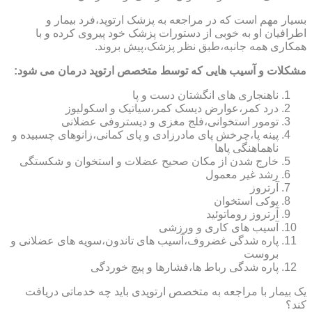
بسیار مهم است که در مراجعه به پزشک ارتوپد،فرد بیمار و
اطرافیان او به خوبی از دستورات پزشک خود پیروی کرده و با
همکاری همه جانبه،طبق نظر پزشک،پیش بروند.
مشکلات و آسیب هایی که توسط متخصص ارتوپد درمان می شود:
ناهنجاری های انگشتان دست و پا
درد کمر،عوارض دیسک کمر،سیاتیک و اسکولیوز
تومور استخوانی،فلج مغزی و دیستروفی عضلانی
پینه پا،چرخش پای مادرزادی و پای کمانی،زانوهای چسبیده و
ناهماهنگی پاها
خارج شدن از مکان صحیح عضلات و استخوان و شکستگی
رشد غیر معمول
آرتروز
پوکی استخوان
آرتروز روماتوئید
آسیب های کاری و ورزشی
پاره شدگی غضروف،آسیب های تاندون،سویه های عضلانی و
بروست
پاره شدگی رباط ها،فشارها و پیچ خوردگی
یک بیمار با مراجعه به متخصص ارتوپدی باید چه خدماتی دریافت
کند؟