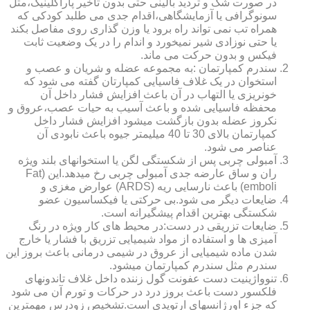
در صورت شک و تردید بالینی حتی بدون تاخیر پاراکلینیک،مثل
سونوگرافی یا آزمایشگاهی،اقدام جدی می طلبد کودکی که
همراه تب نمی تواند راه برود یا وزن گذاری روی مفاصل بکند
یا حتی نوزادی شیر نمیخورد و اندام را در یک وضعیت ثابت
فیکس و بدون حرکت می ماند.
سندرم کمپارتمان :به مجموعه عضله و شریان و عصب و
استخوان در یک غلاف فاسیایی کمپارتان گفته می شود که
خونریزی یا التهاب در آن باعث افزایش فشار داخل آن
محفظه فاسیایی شده و باعث آسیب به حیات عصب،عروق و
نکروز عضله بدون بازگشت میشود افزایش فشار داخل
کمپارتمان بالای 30 تا 40 میلیمتر جیوه باعث نابودی آن
عناصر می شود.
آمبولی چربی پس از شکستگی لگن یا استخوانهای بلند ویژه
ران و ساق عارضه جدی آمبولی چربی رخ میدهد.این (Fat
emboli) باعث نارسایی ریه (ARDS) عوارض مغزی و
ضایعات دیگر می شود.بی حرکتی یا فیکساسیون عضو
شکستگی بهترین اقدام پیشگیرانه است.
ضایعات تزریقی در دست:در محیط های کار ویژه در رنگ
آمیزی ها و استفاده از مواد شیمیایی تزریق با فشار یا خارج
شدن ماده شیمیایی از عروق در شیمی درمانی باعث بروز این
سندرم مثل سندرم کمپارتمان میشود.
تنوواژینیت دست عفونت گول زننده داخل غلاف تاندونهای
فلکسور دست باعث بروز درد در حرکات و تورم آن می شود
که جزء اورژانسهای ارتوپدی است.تشخیص زودرس مهمترین