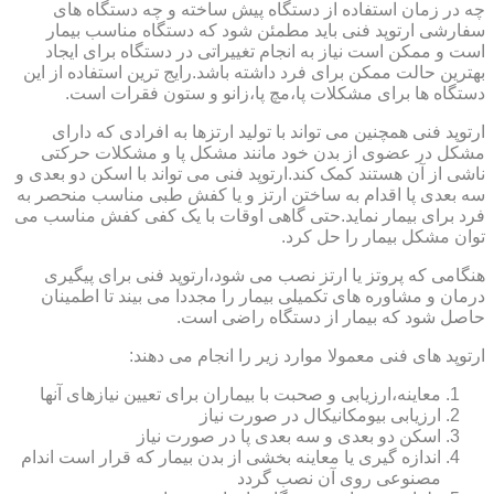
چه در زمان استفاده از دستگاه پیش ساخته و چه دستگاه های
سفارشی ارتوپد فنی باید مطمئن شود که دستگاه مناسب بیمار
است و ممکن است نیاز به انجام تغییراتی در دستگاه برای ایجاد
بهترین حالت ممکن برای فرد داشته باشد.رایج ترین استفاده از این
دستگاه ها برای مشکلات پا،مچ پا،زانو و ستون فقرات است.
ارتوپد فنی همچنین می تواند با تولید ارتزها به افرادی که دارای
مشکل در عضوی از بدن خود مانند مشکل پا و مشکلات حرکتی
ناشی از آن هستند کمک کند.ارتوپد فنی می تواند با اسکن دو بعدی و
سه بعدی پا اقدام به ساختن ارتز و یا کفش طبی مناسب منحصر به
فرد برای بیمار نماید.حتی گاهی اوقات با یک کفی کفش مناسب می
توان مشکل بیمار را حل کرد.
هنگامی که پروتز یا ارتز نصب می شود،ارتوپد فنی برای پیگیری
درمان و مشاوره های تکمیلی بیمار را مجددا می بیند تا اطمینان
حاصل شود که بیمار از دستگاه راضی است.
ارتوپد های فنی معمولا موارد زیر را انجام می دهند:
معاینه،ارزیابی و صحبت با بیماران برای تعیین نیازهای آنها
ارزیابی بیومکانیکال در صورت نیاز
اسکن دو بعدی و سه بعدی پا در صورت نیاز
اندازه گیری یا معاینه بخشی از بدن بیمار که قرار است اندام
مصنوعی روی آن نصب گردد