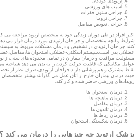
ارتوپدی کودکان
آسیب های ورزشی
جراحی ستون فقرات
جراحی تروما
جراحی تعویض مفاصل
اکثر افراد در طی دوران زندگی خود به متخصص ارتوپد مراجعه می کنند
شرایط و آنچه متخصصان و جراحان ارتوپدی مورد درمان قرار می د
کنند.جراحان ارتوپدی در تشخیص و درمان مشکلات مربوط به سیستم
عضلانی بدن است.سیستم اسکلتی-عضلانی،استخوان ها،مفاصل،عضلات
مسئولیت مراقبت و درمان بیماران در تمامی محدوده های سنی،از نوزا
عوامل مکانیکی که قابلیت حرکت کردن را به بدن می دهد شناخته 
نقاط مشترک و هم پوشانی دارند.جراحان ارتوپدی،صرف نظر از تخصص 
جهت درمان بیماران خارج از اتاق عمل می گذرانند.بیشتر متخصصان
رویدادهای ورزشی حاضر شده و کار کند.
درمان استخوان ها
درمان ماهیچه ها
درمان مفاصل
درمان تاندون ها
درمان رباط ها
درمان شکستگی استخوان
پزشک ارتوپد چه چیزهایی را درمان می کند ؟