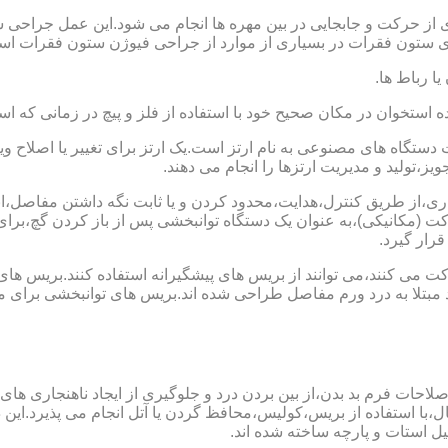
 از حرکت و جابجایی در بین مهره ها انجام می شود.این عمل جراحی س
 ستون فقرات در بسیاری از موارد از جراحی فیوژن ستون فقرات است
یا رباط ها.
خوان در مکان صحیح خود با استفاده از فلز و پیچ در زمانی که است
ستگاه های مصنوعی به نام ارتز است.یک ارتز برای تغییر یا اصلا
ز،تولید و مدیریت ارتزها را انجام می دهند.
ماری،از طریق کنترل،هدایت،محدود کردن و یا ثابت نگه داشتن مفاصل،اند
ت (مکانیکی)،به عنوان یک دستگاه توانبخشی پس از باز کردن گچ،بر
رار گیرد.
می کنند،می توانند از بریس های پیشگیرانه استفاده کنند.بریس های
د مبتلا به درد ورم مفاصل طراحی شده اند.بریس های توانبخشی برای
لاحات فرم بد بدن،از بین بردن درد و جلوگیری از ایجاد ناهنجاری های
ل،با استفاده از بریس،کولیس،محافظ گردن یا آتل انجام می پذیرد.این دس
یل استات و پارچه ساخته شده اند.