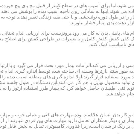
می شود،اما برای آسیب های در سطح کمتر از قبیل مچ پای پیچ خورده
فاده می شوند.اینها به سادگی روی ناحیه آسیب دیده را پوشش می ده
 را در طول دوره توانبخشی و یا حتی بقیه زندگی تغییر دهد.با توجه به 
ر دهنده بدن بیمار فشار نیاورند.
 های پایینی بدن به کار می رود.پروتزیست برای ارزیابی اندام تحتانی 
ت یک کفی کفش،کفش کامل و یا تغییرات در طراحی کفش برای اصلاح مسا
ای نامناسب کمک کنند.
سی و ارزیابی می کند.الزامات بیمار مورد بحث قرار می گیرد و با ارتب
به طور سنتی،ارتزها وسیله ای ساخته شده توسط اندازه گیری اندام تح
 های مدل سازی کامپیوتری مانند CAD و CAM می توانند مورد استفاده قرار گیرند،اولا اندازه گیری
ای تولید محصول نهایی با هم کار می کنند.این دستگاه در طول جلسه م
د فنی اطمینان حاصل خواهد کرد که بیمار طرز استفاده ارتوز را به 
جام خواهد شد.
کت و کار بدن انسان علاقمند بوده،مهارت های فنی و عملی خوب و مها
یماران و دیگر همکاران تعامل دارید.مهارت های بین فردی عبارتند از 