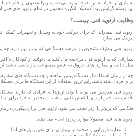
بسیاری از افراد به این حرفه وارد می شوند،زیرا عضوی از خانواده ی
این رشته گرایش پیدا کنند.یک انگیزه معمول در تمام ارتوپد های فنی 
وظایف ارتوپد فنی چیست؟
ارتوپد فنی بیمارانی که برای حرکت خود به وسایل و تجهیزات کمکی نی
بیونیک می سازد.
ارتوپد فنی وظیفه تشخیص و عرضه دستگاهی که بیمار نیاز دارد،چه ی
بیمارانی که به ارتوپد فنی مراجعه می کنند می توانند از کودکان تا 
مثل دیابت و بیماری های عروق به عضو مصنوعی نیاز داشته باشند.ارت
چه در زمان استفاده از دستگاه پیش ساخته و چه دستگاه های سفارشی 
برای فرد داشته باشد.رایج ترین استفاده از این دستگاه ها برای مشکل
ارتوپد فنی همچنین می تواند با تولید ارتزها به افرادی که دارای مش
اقدام به ساختن ارتز و یا کفش طبی مناسب منحصر به فرد برای بیما
هنگامی که پروتز یا ارتز نصب می شود،ارتوپد فنی برای پیگیری درمان
ارتوپد های فنی معمولا موارد زیر را انجام می دهند:
معاینه،ارزیابی و صحبت با بیماران برای تعیین نیازهای آنها
ارزیابی بیومکانیکال در صورت نیاز