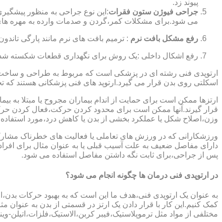
پیوند زد.
جراحی فیوژن ستون فقرات
:این نوع جراحی به منظور پیشگیری
می شود.برای مشکلات کمر،گردن و صدمات وارده به مهره های
رفع مشکل بافت نرم
: ترمیم بافت های نرم مانند پارگی تاندون 
رفع اشکال داخلی :یک روش برای نگهداری قطعات شکسته شده است
ارتوپدی فنی رشته ای در پزشکی است که مربوط به طراحی و ساخت د
اسکلتی روی بدن قرار می گیرد.ارتوپد های فنی پزشکانی هستند که تجوی
ارتزها ممکن است برای حمایت از اندام بیماران مجروح یا مبتلا به بی
قرار گیرند.آنها ممکن است برای محدود کردن حرکت،فعال کردن حرک
وزن،اصلاح شکل یا عملکرد بخشی از بدن یا کاهش درد،مورد استفاده ق
ورزشکارانی که در ورزش های تعاملی یا فعالیت های خطرناک مشارکت 
دارای مفاصل ضعیف به علت آسیب قبلی یا به عنوان مثال برای افرا
پس از جراحی،برای ثابت نگه داشتن مفاصل استفاده می شود.
در ارتوپدی فنی درمان ها چگونه انجام می شود؟
به عنوان یک ارتوپدی فنی،هدف ما این است که به بهبود حرکات بدن،اص
کمک کنیم.این کار با قرار دادن یک ارتز در قسمتی از بدن به عنوان مثا
مختلفی از مواد مثل ترموپلاستیک،فیبر کربن،الاستیک،فلزات،اتیلن-وین