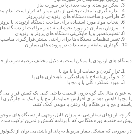
اسکن دو بعدی و سه بعدی پا در صورت نیاز
اندازه گیری یا معاینه بخشی از بدن بیمار که قرار است اندام
طراحی و ساخت دستگاه های ارتوپدی،ارتز،پروتز
انتخاب مواد مورد استفاده برای ساخت دستگاه ارتوپدی یا پروتز
آموزش بیماران در مورد نحوه استفاده و مراقبت از دستگاه ها
تنظیم،تعمیر و یا جایگزینی دستگاه های پروتز و ارتوپدی
تغییر تنظیمات دستگاه ها برای راحتی بیشتر،قرارگیری مناسب
نگهداری سابقه و مستندات در پرونده های بیماران
دستگاه های ارتوپدی پا ممکن است به دلایل مختلف توصیه شوند،از جم
تراز کردن و حمایت از پا یا مچ پا
جلوگیری،اصلاح یا هماهنگی با ناهنجاری های پا
بهبود عملکرد کلی پا و مچ پا
به عنوان مثال،یک گوه درون قسمت داخلی کفی یک کفش قرار می گیرد تا
یا مچ پا کاهش دهد.برای افزایش حمایت از مچ پا و کمک به جلوگیری 
پاشنه و مچ پا در هنگام راه رفتن یا دویدن کمک کنند.
اگر چه ارتزهای سفارشی به میزان قابل توجهی از دستگاه های موجود در
پیش ساخته،به ویژه هنگامی که با برنامه کشش و تمرین ترکیب شده باش
در صورتی که مشکل بیمار مربوط به پای او باشد،می توان از تکنولوژی