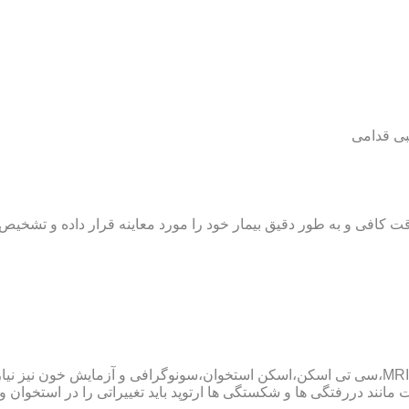
بی قدامی
ت کافی و به طور دقیق بیمار خود را مورد معاینه قرار داده و تشخیص
پزشک ارتوپد همچنین ممکن است برای داشتن یک تشخیص درست به MRI،سی تی اسکن،اسکن استخوان،سو
ند دررفتگی ها و شکستگی ها ارتوپد باید تغییراتی را در استخوان و مف