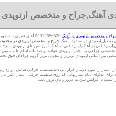
دی آهنگ,جراح و متخصص ارتوپدی 
راح و متخصص ارتوپدی در آهنگ
09912656520 آقای قمری
جراح و متخصص ارتوپدی در محدوده
ارتوپد فنی در آهنگ,ارتوپد فنی در آهنگ,اورژانس های ارتوپدی با نرخ
یپ تخصصی جراحی به انجمن ارتوپدی حوادث و صدمات اندام ها و ستون 
ن المللی ارتوپدی.برترین ‏و ‏مجرب ‏ترین ‏گروه ‏جراحان ‏فوق ‏تخصص
نسان را مورد درمان قرار می دهد.سیستم حرکتی شامل موارد زیر اس
ی مداوای تمام بیماریهایی که روی سیستم حرکتی انسان تاثیر می گذ
 آسیب یا افزایش سن به مرور زمان بروز یابند.