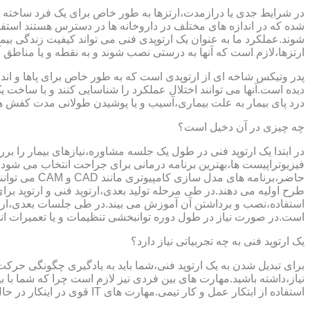
در شرایط جدی یا درازمدت،ارتزها به طور خاص برای یک فرد ساخته 
شده که در اندازه های مختلف در داروخانه ها در دسترس هستند است
شوند.عملکرد ما به عنوان یک ارتوپدی فنی می تواند کیفیت زندگی بیمار
ارتزها،لازم است که آنها به درستی نصب شوند و به نقطه و یا مناطق آزا
پدر وتیکس شاخه ای از ارتوپدی است که به طور خاص برای پاها و اندام
دیده است.آنها می توانند اختلال عملکرد را شناسایی کنند و با ساخ
درد پای بیمار به علت بیماری،آسیب و یا پوشیدن طولانی مدت کفش ه
چه چیزی در آن دخیل است؟
در ابتدا یک ارتوپد فنی در طول یک جلسه مشاوره،نیازهای بیمار را برر
فیزیوتراپیست ها،بهترین برنامه درمانی برای جراحت انتخاب می شود.
حاضر،برنامه
طرح اولیه می دهند.در طی مرحله تولید بعدی،ارتوپد فنی و ارتوپد بر
استفاده،نصب و برداشتن آن آموزش می بیند.در طی جلسات بعدی،ارتوپ
است.در صورت نیاز در طول دوره توانبخشی تنظیمات و یا تعمیرات ان
یک ارتوپد فنی به چه تجربیاتی نیاز دارد؟
برای تبدیل شدن به یک ارتوپد فنی،شما باید به یادگیری چگونگی حر
نیاز،داشته باشید.مهارت های بین فردی نیز لازم است چرا که شما با ب
استفاده از ابتکار عمل و کار تیمی.مهارت های IT قوی در اینکار در حال پر رنگ تر شدن است،زیرا فناوری کامپیوتری تبدیل به بخش قابل توجهی از فرایند تولید ابزارهای مربوط به ارتوپدی فنی می شود.