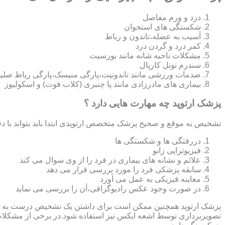
درد و ورم مفاصل
شکستگی های استخوان
آسیب به عضله،تاندون و رباط
کمر درد و گردن درد
مشکلات ناحیه شانه مانند بورسیت
سندرم تونل کارپال
صدمات ورزشی مانند تاندونیت،پارگی منیسک،پارگی رباط صلی
بیماری های مادرزادی مانند پا چنبری (کلاب فوت) و اسکولیوز
پزشک ارتوپد چه مهارت هایی دارد ؟
تشخیص به موقع و صحیح پزشک متخصص ارتوپدی ابتدا باید بتواند با دق
دررفتگی ها و شکستگی ها
فیزیوتراپی زانو
علائم و نشانه های بیماری در فرد را از وی سوال می کند
سابقه پزشکی فرد را مورد بررسی قرار می دهد
معاینه فیزیکی به عمل می آورد
در صورت وجود عکس رادیوگرافی،آن را بررسی می‎ نماید
تصویربرداری توسط اشعه ایکس نیز استفاده شود.در برخی از مشکلات مان