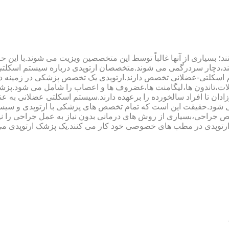
؛ بسیاری از آنها غالباً توسط این متخصصین ویزیت می شوند.با این ح
هند،دچار سردرگمی می شوند.متخصصان ارتوپدی درباره سیستم اسکلت
 اسکلتی-عضلانی تخصص دارند.ارتوپدی یک تخصص پزشکی در زمینه د
،تاندون ها،لیگامنت ها،غضروف ها و اعصاب را شامل می شود.پزشک
دان تا افراد سالخورده را برعهده دارند.سیستم اسکلتی عضلانی به ع
می شود.حقیقت این است که تمام تخصص های پزشکی با ارتوپدی و سیس
جراحی،بسیاری از روش های درمانی بدون نیاز به عمل جراحی را نیز ب
 ارتوپدی در مطب های خصوصی خود کار می کنند.یک پزشک ارتوپدی می