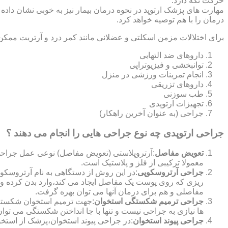
حرکت نگه دارد.
مهارت های پزشک ارتوپد در نحوه درمان بیمار نیز به خوبی نشان داده
درمان را با هم توصیه خواهد کرد.
برای اختلالات مزمن اسکلتی و عضلانی مانند کمر درد و آرتریت ممکن
داروهای ضد التهابی
توانبخشی و فیزیوتراپی
انجام تمرینات ورزشی در منزل
داروهای تزریقی
طب سوزنی
تجهیزات ارتوپدی
جراحی (به عنوان آخرین راهکار)
جراحی ارتوپدی چه نوع جراحی هایی را انجام می دهند ؟
تعویض مفاصل
:آرتروپلاستی (تعویض مفاصل) نوعی عمل جراحی
معمولا ترکیبی از فلز و پلاستیک است.
جراحی آرتروسکوپی
:در این روش از دستگاهی به نام آرتروس
ریزی که روی پوست یک مفاصل ایجاد می کند،وارد بدن کرده و
مفاصلی و هم برای درمان آنها می توان بهره گرفت.
جراحی ترمیم شکستگی استخوان
:جهت ترمیم استخوان شکسته گ
ها نیازی به جراحی نیست و تنها با جا انداختن شکستگی می توان
جراحی پیوند استخوان
:در جراحی پیوند استخوان،پزشک از استخ