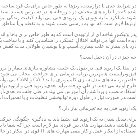
در شرایط جدی یا درازمدت،ارتزها به طور خاص برای یک فرد ساخته 
شده که در اندازه های مختلف در داروخانه ها در دسترس هستند است
شوند.عملکرد ما به عنوان یک ارتوپدی فنی می تواند کیفیت زندگی بیمار
ارتزها،لازم است که آنها به درستی نصب شوند و به نقطه و یا مناطق آزا
پدر وتیکس شاخه ای از ارتوپدی است که به طور خاص برای پاها و اندام
دیده است.آنها می توانند اختلال عملکرد را شناسایی کنند و با ساخ
درد پای بیمار به علت بیماری،آسیب و یا پوشیدن طولانی مدت کفش ه
چه چیزی در آن دخیل است؟
در ابتدا یک ارتوپد فنی در طول یک جلسه مشاوره،نیازهای بیمار را برر
فیزیوتراپیست ها،بهترین برنامه درمانی برای جراحت انتخاب می شود.
حاضر،برنامه
طرح اولیه می دهند.در طی مرحله تولید بعدی،ارتوپد فنی و ارتوپد بر
استفاده،نصب و برداشتن آن آموزش می بیند.در طی جلسات بعدی،ارتوپ
است.در صورت نیاز در طول دوره توانبخشی تنظیمات و یا تعمیرات ان
یک ارتوپد فنی به چه تجربیاتی نیاز دارد؟
برای تبدیل شدن به یک ارتوپد فنی،شما باید به یادگیری چگونگی حر
نیاز،داشته باشید.مهارت های بین فردی نیز لازم است چرا که شما با ب
استفاده از ابتکار عمل و کار تیمی.مهارت های IT قوی در اینکار در حال پر رنگ تر شدن است،زیرا فناوری کامپیوتری تبدیل به بخش قابل توجهی از فرایند تولید ابزارهای مربوط به ارتوپدی فنی می شود.