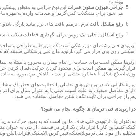
پیوند زد.
جراحی فیوژن ستون فقرات
:این نوع جراحی به منظور پیشگیری
می شود.برای مشکلات کمر،گردن و صدمات وارده به مهره های
رفع مشکل بافت نرم
: ترمیم بافت های نرم مانند پارگی تاندون 
رفع اشکال داخلی :یک روش برای نگهداری قطعات شکسته شده است
ارتوپدی فنی رشته ای در پزشکی است که مربوط به طراحی و ساخت د
اسکلتی روی بدن قرار می گیرد.ارتوپد های فنی پزشکانی هستند که تجوی
ارتزها ممکن است برای حمایت از اندام بیماران مجروح یا مبتلا به بی
قرار گیرند.آنها ممکن است برای محدود کردن حرکت،فعال کردن حرک
وزن،اصلاح شکل یا عملکرد بخشی از بدن یا کاهش درد،مورد استفاده ق
ورزشکارانی که در ورزش های تعاملی یا فعالیت های خطرناک مشارکت 
دارای مفاصل ضعیف به علت آسیب قبلی یا به عنوان مثال برای افرا
پس از جراحی،برای ثابت نگه داشتن مفاصل استفاده می شود.
در ارتوپدی فنی درمان ها چگونه انجام می شود؟
به عنوان یک ارتوپدی فنی،هدف ما این است که به بهبود حرکات بدن،اص
کمک کنیم.این کار با قرار دادن یک ارتز در قسمتی از بدن به عنوان مثا
مختلفی از مواد مثل ترموپلاستیک،فیبر کربن،الاستیک،فلزات،اتیلن-وین