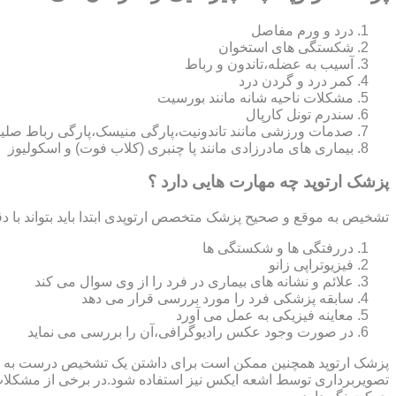
درد و ورم مفاصل
شکستگی های استخوان
آسیب به عضله،تاندون و رباط
کمر درد و گردن درد
مشکلات ناحیه شانه مانند بورسیت
سندرم تونل کارپال
صدمات ورزشی مانند تاندونیت،پارگی منیسک،پارگی رباط صلی
بیماری های مادرزادی مانند پا چنبری (کلاب فوت) و اسکولیوز
پزشک ارتوپد چه مهارت هایی دارد ؟
تشخیص به موقع و صحیح پزشک متخصص ارتوپدی ابتدا باید بتواند با دق
دررفتگی ها و شکستگی ها
فیزیوتراپی زانو
علائم و نشانه های بیماری در فرد را از وی سوال می کند
سابقه پزشکی فرد را مورد بررسی قرار می دهد
معاینه فیزیکی به عمل می آورد
در صورت وجود عکس رادیوگرافی،آن را بررسی می‎ نماید
تصویربرداری توسط اشعه ایکس نیز استفاده شود.در برخی از مشکلات مان