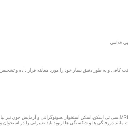
بی قدامی
ت کافی و به طور دقیق بیمار خود را مورد معاینه قرار داده و تشخیص
پزشک ارتوپد همچنین ممکن است برای داشتن یک تشخیص درست به MRI،سی تی اسکن،اسکن استخوان،سو
ند دررفتگی ها و شکستگی ها ارتوپد باید تغییراتی را در استخوان و مف