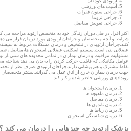
ارتوپدی کودکان
آسیب های ورزشی
جراحی ستون فقرات
جراحی تروما
جراحی تعویض مفاصل
اکثر افراد در طی دوران زندگی خود به متخصص ارتوپد مراجعه می کنند
شرایط و آنچه متخصصان و جراحان ارتوپدی مورد درمان قرار می د
کنند.جراحان ارتوپدی در تشخیص و درمان مشکلات مربوط به سیستم
عضلانی بدن است.سیستم اسکلتی-عضلانی،استخوان ها،مفاصل،عضلات
مسئولیت مراقبت و درمان بیماران در تمامی محدوده های سنی،از نوزا
عوامل مکانیکی که قابلیت حرکت کردن را به بدن می دهد شناخته 
نقاط مشترک و هم پوشانی دارند.جراحان ارتوپدی،صرف نظر از تخصص 
جهت درمان بیماران خارج از اتاق عمل می گذرانند.بیشتر متخصصان
رویدادهای ورزشی حاضر شده و کار کند.
درمان استخوان ها
درمان ماهیچه ها
درمان مفاصل
درمان تاندون ها
درمان رباط ها
درمان شکستگی استخوان
پزشک ارتوپد چه چیزهایی را درمان می کند ؟