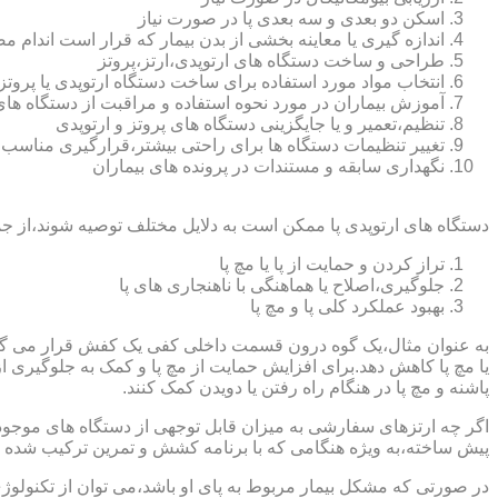
اسکن دو بعدی و سه بعدی پا در صورت نیاز
اندازه گیری یا معاینه بخشی از بدن بیمار که قرار است اندام
طراحی و ساخت دستگاه های ارتوپدی،ارتز،پروتز
انتخاب مواد مورد استفاده برای ساخت دستگاه ارتوپدی یا پروتز
آموزش بیماران در مورد نحوه استفاده و مراقبت از دستگاه ها
تنظیم،تعمیر و یا جایگزینی دستگاه های پروتز و ارتوپدی
تغییر تنظیمات دستگاه ها برای راحتی بیشتر،قرارگیری مناسب
نگهداری سابقه و مستندات در پرونده های بیماران
دستگاه های ارتوپدی پا ممکن است به دلایل مختلف توصیه شوند،از جم
تراز کردن و حمایت از پا یا مچ پا
جلوگیری،اصلاح یا هماهنگی با ناهنجاری های پا
بهبود عملکرد کلی پا و مچ پا
به عنوان مثال،یک گوه درون قسمت داخلی کفی یک کفش قرار می گیرد تا
یا مچ پا کاهش دهد.برای افزایش حمایت از مچ پا و کمک به جلوگیری 
پاشنه و مچ پا در هنگام راه رفتن یا دویدن کمک کنند.
اگر چه ارتزهای سفارشی به میزان قابل توجهی از دستگاه های موجود در
پیش ساخته،به ویژه هنگامی که با برنامه کشش و تمرین ترکیب شده باش
در صورتی که مشکل بیمار مربوط به پای او باشد،می توان از تکنولوژی