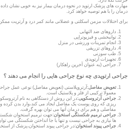
حرکت نگه دارد.
مهارت های پزشک ارتوپد در نحوه درمان بیمار نیز به خوبی نشان داده
درمان را با هم توصیه خواهد کرد.
برای اختلالات مزمن اسکلتی و عضلانی مانند کمر درد و آرتریت ممکن
داروهای ضد التهابی
توانبخشی و فیزیوتراپی
انجام تمرینات ورزشی در منزل
داروهای تزریقی
طب سوزنی
تجهیزات ارتوپدی
جراحی (به عنوان آخرین راهکار)
جراحی ارتوپدی چه نوع جراحی هایی را انجام می دهند ؟
تعویض مفاصل
:آرتروپلاستی (تعویض مفاصل) نوعی عمل جراحی
معمولا ترکیبی از فلز و پلاستیک است.
جراحی آرتروسکوپی
:در این روش از دستگاهی به نام آرتروس
ریزی که روی پوست یک مفاصل ایجاد می کند،وارد بدن کرده و
مفاصلی و هم برای درمان آنها می توان بهره گرفت.
جراحی ترمیم شکستگی استخوان
:جهت ترمیم استخوان شکسته گ
ها نیازی به جراحی نیست و تنها با جا انداختن شکستگی می توان
جراحی پیوند استخوان
:در جراحی پیوند استخوان،پزشک از استخ