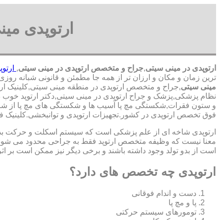
ارتوپدی می
ارتوپدی در مینی سیتی
,
جراح و متخصص ارتوپدی در مینی سیتی
,
ارتوپ
ترین زمان و مکان و ارزان تر از همه جا مطمئن و قانونی شبانه روزی 24 ساعت حتی در روز های تعطیل,ارتوپدی در محدوده مینی سیتی
مینی سیتی
,جراح و متخصص ارتوپدی در منطقه مینی سیتی,کلینیک ارتو
نظام پزشکی,پزشک و جراح ارتوپدی در مینی سیتی,دکتر ارتوپد خوب د
و ستون فقرات,شکستگی مچ پا آسیب ها و شکستگی های مچ پا از شایع 
‏فوق ‏تخصص ‏ارتوپدی ‏در ‏کشور.تجهیزات ارتوپدی و توانبخشی.کلین
ارتوپدی شاخه ای از علم پزشکی است که سیستم اسکلت و حرکت بدن ا
معنا نیست که وظیفه متخصص ارتوپد فقط به جراحی محدود می شود.برا
است از بدو تولد وجود داشته باشند و برخی دیگر نیز ممکن است بر اثر
ارتوپدی چه تخصص های دارد؟
دست و اندام فوقانی
پا و مچ پا
تومورهای سیستم حرکتی