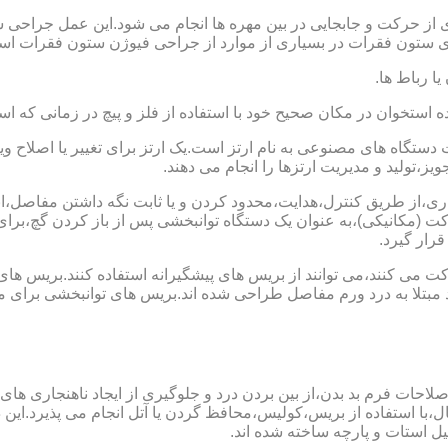
 از حرکت و جابجایی در بین مهره ها انجام می شود.این عمل جراحی س
 ستون فقرات در بسیاری از موارد از جراحی فیوژن ستون فقرات است
یا رباط ها.
خوان در مکان صحیح خود با استفاده از فلز و پیچ در زمانی که است
ستگاه های مصنوعی به نام ارتز است.یک ارتز برای تغییر یا اصلا
ز،تولید و مدیریت ارتزها را انجام می دهند.
ماری،از طریق کنترل،هدایت،محدود کردن و یا ثابت نگه داشتن مفاصل،اند
ت (مکانیکی)،به عنوان یک دستگاه توانبخشی پس از باز کردن گچ،بر
رار گیرد.
می کنند،می توانند از بریس های پیشگیرانه استفاده کنند.بریس های
د مبتلا به درد ورم مفاصل طراحی شده اند.بریس های توانبخشی برای
لاحات فرم بد بدن،از بین بردن درد و جلوگیری از ایجاد ناهنجاری های
ل،با استفاده از بریس،کولیس،محافظ گردن یا آتل انجام می پذیرد.این دس
یل استات و پارچه ساخته شده اند.