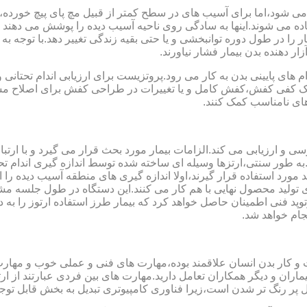
می شود،اما برای آسیب های در سطح کمتر از قبیل مچ پای پیچ خورده
فاده می شوند.اینها به سادگی روی ناحیه آسیب دیده را پوشش می ده
 را در طول دوره توانبخشی و یا حتی بقیه زندگی تغییر دهد.با توجه به 
ر دهنده بدن بیمار فشار نیاورند.
 های پایینی بدن به کار می رود.پروتزیست برای ارزیابی اندام تحتانی 
ت یک کفی کفش،کفش کامل و یا تغییرات در طراحی کفش برای اصلاح مسا
ای نامناسب کمک کنند.
سی و ارزیابی می کند.الزامات بیمار مورد بحث قرار می گیرد و با ارتب
به طور سنتی،ارتزها وسیله ای ساخته شده توسط اندازه گیری اندام تح
 های مدل سازی کامپیوتری مانند CAD و CAM می توانند مورد استفاده قرار گیرند،اولا اندازه گیری
ای تولید محصول نهایی با هم کار می کنند.این دستگاه در طول جلسه م
د فنی اطمینان حاصل خواهد کرد که بیمار طرز استفاده ارتوز را به 
جام خواهد شد.
کت و کار بدن انسان علاقمند بوده،مهارت های فنی و عملی خوب و مها
یماران و دیگر همکاران تعامل دارید.مهارت های بین فردی عبارتند از 