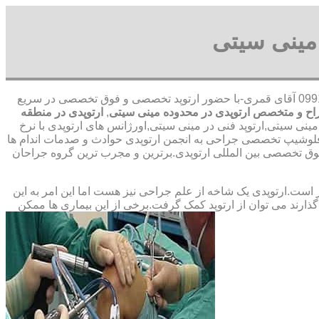
مینی سیتی
09912656520 آقای قمری-با حضور ارتوپد تخصصی و فوق تخصصی در سریع
اح و متخصص ارتوپدی در محدوده مینی سیتی
,
ارتوپدی در منطقه
ینی سیتی,ارتوپد فنی در مینی سیتی,اورژانس های ارتوپدی با نرخ
ه فلوشیپ تخصصی جراحی به انجمن ارتوپدی حوادث و صدمات اندام ها
خصصی بین المللی ارتوپدی.برترین ‏و ‏مجرب ‏ترین ‏گروه ‏جراحان
ت.ارتوپدی یک شاخه از علم جراحی نیز هست اما این امر به این
ارند می توان از ارتوپد کمک گرفت.برخی از این بیماری ها ممکن