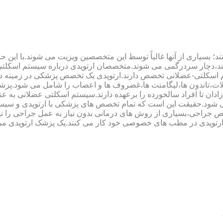
؛ بسیاری از آنها غالباً توسط این متخصصین ویزیت می شوند.با این ح
هند،دچار سردرگمی می شوند.متخصصان ارتوپدی درباره سیستم اسکلت
 اسکلتی-عضلانی تخصص دارند.ارتوپدی یک تخصص پزشکی در زمینه د
،تاندون ها،لیگامنت ها،غضروف ها و اعصاب را شامل می شود.پزشک
دان تا افراد سالخورده را برعهده دارند.سیستم اسکلتی عضلانی به ع
می شود.حقیقت این است که تمام تخصص های پزشکی با ارتوپدی و سیس
جراحی،بسیاری از روش های درمانی بدون نیاز به عمل جراحی را نیز ب
 ارتوپدی در مطب های خصوصی خود کار می کنند.یک پزشک ارتوپدی می