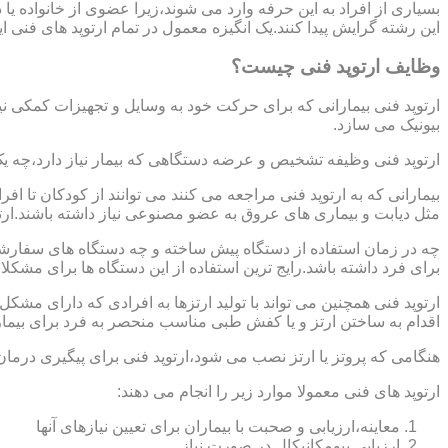
بسیاری از افراد به این حرفه وارد می شوند،زیرا عضوی از خانواده ی
این رشته گرایش پیدا کنند.یک انگیزه معمول در تمام ارتوپد های فنی 
وظایف ارتوپد فنی چیست؟
ارتوپد فنی بیمارانی که برای حرکت خود به وسایل و تجهیزات کمکی نی
بیونیک می سازد.
ارتوپد فنی وظیفه تشخیص و عرضه دستگاهی که بیمار نیاز دارد،چه ی
بیمارانی که به ارتوپد فنی مراجعه می کنند می توانند از کودکان تا 
مثل دیابت و بیماری های عروق به عضو مصنوعی نیاز داشته باشند.ارت
چه در زمان استفاده از دستگاه پیش ساخته و چه دستگاه های سفارشی 
برای فرد داشته باشد.رایج ترین استفاده از این دستگاه ها برای مشکل
ارتوپد فنی همچنین می تواند با تولید ارتزها به افرادی که دارای مش
اقدام به ساختن ارتز و یا کفش طبی مناسب منحصر به فرد برای بیما
هنگامی که پروتز یا ارتز نصب می شود،ارتوپد فنی برای پیگیری درمان
ارتوپد های فنی معمولا موارد زیر را انجام می دهند:
معاینه،ارزیابی و صحبت با بیماران برای تعیین نیازهای آنها
ارزیابی بیومکانیکال در صورت نیاز