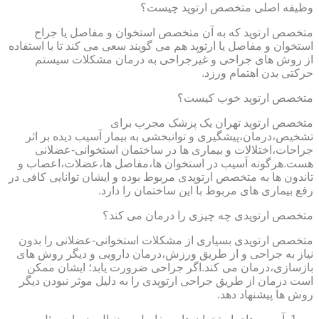
وظیفه اصلی متخصص ارتوپد چیست؟
متخصص ارتوپد که به آن متخصص استخوان و مفاصل یا جراح
استخوان و مفاصل یا ارتوپد هم می گویند سعی می کند تا با استفاده
از روش های جراحی و غیرجراحی به درمان مشکلات سیستم
حرکتی بدن اهتمام ورزد.
متخصص ارتوپد خوب کیست؟
متخصص ارتوپد تهران یک پزشک مجرب برای
تشخیص،درمان،پیشگیری و توانبخشی به بیمار آسیب دیده بر اثر
جراحات،اختلالات و بیماری ها در ساختمان استخوانی-عضلانی
هست.هرگونه آسیب در استخوان ها،مفاصل ها،عضلات،اعصاب و
تاندون ها به متخصص ارتوپدی مربوط بوده و ایشان توانایی کافی در
رفع بیماری های مربوط با این ساختمان را دارد.
متخصص ارتوپدی چه چیزی را درمان می کند؟
متخصص ارتوپدی بسیاری از مشکلات استخوانی-عضلانی را بدون
نیاز به جراحی و از طریق ورزش،درمان دارویی و دیگر روش های
بازسازی،درمان می کند.اگر جراحی ضرورت یابد؛ ایشان ممکن
است درمان از طریق جراحی ارتوپدی را به دلیل موثر نبودن دیگر
روش ها پیشنهاد دهد.