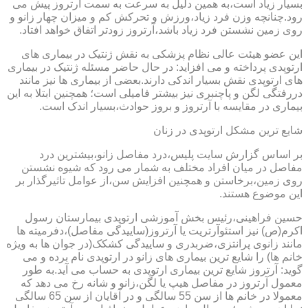
بسیار زیاد است،به همین دلیل به سرعت به سمت آرتروز پیش می
رود.چنانچه وزن فرد زیاد،ورزش و تحرکش کم و میزان چهار زانو و
روی زمین نشستن فرد زیاد باشد،آرتروز زودتر اتفاق خواهد افتاد.
این عضو هیئت عالی نظام پزشکی به نقش ژنتیک در بیماری های
ارتوپدی پرداخته و می افزاید: در حال حاضر مسئله ژنتیک در بیماری
های ارتوپدی نقش بسیار اندکی دارند.بعضی از بیماری ها نیز مانند
دررفتگی لگن و پاچنبری نیز بیشتر فامیلی است؛ همچنین ابتلا به این
بیماری در مقایسه با آرتروز و بروز حوادث،بسیار اندک است.
شایع ترین مشکل ارتوپدی در زنان
بر اساس گزارش سایت پلیس،درد مفاصل زانو،بیشترین درد
مفاصل در میان افراد مختلف به شمار می رود که شیوه نشستن
روی زمین،برخاستن و همچنین افزایش سن،از عوامل تاثیرگذار بر
این موضوع هستند.
حسین فراهینی،رئیس بخش آموزشی ارتوپدی بیمارستان رسول
اکرم(ص) نیز استئوآرتریت یا آرتروز(ساییدگی مفاصل)،دفرمیته ها
مانند زانوی پرانتزی،ضربدری و ساییدگی کشکک(در جوان ها به ویژه
خانم ها) را شایع ترین بیماری های زانو در ارتوپدی نام برده و می
گوید: آرتروز شایع ترین بیماری ارتوپدی به حساب می آید.به طور
معمول آرتروز در مفاصل هیپ یا لگن،زانو و شانه رخ می دهد که
معمولا در خانم ها از سن 55 سالگی و در آقایان از سن 65 سالگی