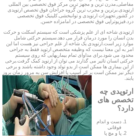
مفاصلی,مدرن ترین و مجهز ترین مرکز فوق تخصصی بین المللی
ارتوپدی.برترین ‏و ‏مجرب ‏ترین ‏گروه ‏جراحان ‏فوق ‏تخصص ‏ارتوپدی
‏در ‏کشور.تجهیزات ارتوپدی و توانبخشی.کلینیک فوق تخصصی
درد.فیزیوتراپی فوق تخصصی در امامزاده حسن,
ارتوپدی شاخه ای از علم پزشکی است که سیستم اسکلت و حرکت
بدن انسان را مورد درمان قرار می دهد.سیستم حرکتی شامل
موارد زیر است.ارتوپدی یک شاخه از علم جراحی نیز هست اما این
امر به این معنا نیست که وظیفه متخصص ارتوپد فقط به جراحی
محدود می شود.برای مداوای تمام بیماریهایی که روی سیستم
حرکتی انسان تاثیر می گذارند می توان از ارتوپد کمک گرفت.برخی
از این بیماری ها ممکن است از بدو تولد وجود داشته باشند و برخی
دیگر نیز ممکن است بر اثر آسیب یا افزایش سن به مرور زمان بروز
یابند.
ارتوپدی چه
تخصص های
دارد؟
دست و اندام
فوقانی
پا و مچ پا