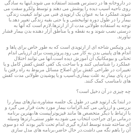
در داروخانه ها در دسترس هستند استفاده می شوند.اینها به سادگی
روی ناحیه آسیب دیده را پوشش می دهند و توسط ولکرو سفت می
شوند.عملکرد ما به عنوان یک ارتوپدی فنی می تواند کیفیت زندگی
بیمار را در طول دوره توانبخشی و یا حتی بقیه زندگی تغییر دهد.با
توجه به استفاده طولانی مدت از از ارتزها،لازم است که آنها به
درستی نصب شوند و به نقطه و یا مناطق آزار دهنده بدن بیمار فشار
نیاورند.
پدر وتیکس شاخه ای از ارتوپدی است که به طور خاص برای پاها و
اندام های پایینی بدن به کار می رود.پروتزیست برای ارزیابی اندام
تحتانی و بیومکانیک آن آموزش دیده است.آنها می توانند اختلال
عملکرد را شناسایی کنند و با ساخت یک کفی کفش،کفش کامل و یا
تغییرات در طراحی کفش برای اصلاح مسائل مربوط به راه رفتن یا
درد پای بیمار به علت بیماری،آسیب و یا پوشیدن طولانی مدت کفش
های نامناسب کمک کنند.
چه چیزی در آن دخیل است؟
در ابتدا یک ارتوپد فنی در طول یک جلسه مشاوره،نیازهای بیمار را
بررسی و ارزیابی می کند.الزامات بیمار مورد بحث قرار می گیرد و
با ارتباط با دیگر متخصص ها مانند فیزیوتراپیست ها،بهترین برنامه
درمانی برای جراحت انتخاب می شود.به طور سنتی،ارتزها وسیله
ای ساخته شده توسط اندازه گیری اندام تحت تاثیر بودند که دو سوی
آن را باهم نگه می داشت.در حال حاضر،برنامه های مدل سازی