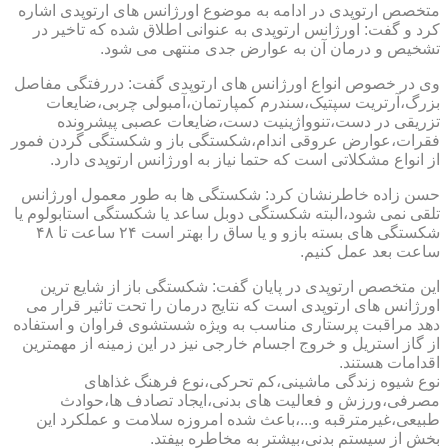
متخصص ارتوپدی در ادامه به موضوع اورژانس های ارتوپدی اشاره
کرد و گفت: اورژانس ارتوپدی به عنوانی اطلاق شده که تاخیر در
تشخیص و درمان آن به عوارض جدی منتهی می شود.
وی در خصوص انواع اورژانس های ارتوپدی گفت: دررفتگی مفاصل
بزرگ،آرتریت سپتیک،سندرم کمپارتمان،آمبولی چربی،ضایعات
تزریقی در دست،تنوواژینیت دست،ضایعات عصبی پیشرونده
فقرات،عوارض عروقی اندام،شکستگی باز و شکستگی گردن فمور
از انواع مشکلاتی است که حتما نیاز به اورژانس ارتوپدی دارد.
حسن زاده خاطرنشان کرد: شکستگی ها به طور معمول اورژانس
تلقی نمی شود،البته شکستگی دوبل ساعد یا شکستگی استابولوم یا
شکستگی های بسته بازو و یا ساق را بهتر است ۲۴ ساعت تا ۴۸
ساعت بعد عمل کنیم.
این متخصص ارتوپدی در پایان گفت: شکستگی باز از شایع ترین
اورژانس های ارتوپدی است که نتایج درمان را تحت تاثیر قرار می
دهد مراقبت پرستاری مناسب به ویژه شستشوی فراوان و استفاده
از گاز استریل و خروج اجسام خارجی نیز در این زمینه از مهمترین
اقدامات هستند.
نوع شیوه زندگی ماشینی،کم تحرکی،نوع فرهنگ غذاهای
مصرفی،ورزش و فعالیت های بدنی،ایجاد تصادف ها،حوادث
طبیعی،غیرمترقبه و...،باعث شده امروزه سلامت و عملکرد این
بخش از سیستم بدنی،بیشتر به مخاطره بیفتد.