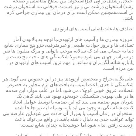
اختلال رشدی در اپی فیز(استخوان بین سطح مفاصلی و صفحه
رشد) استخوان درشت نی و نیز قسمت فوقانی تنه استخوان درشت
نی است.همچنین ممکن است برای درمان این بیماری جراحی لازم
باشد.
تصادف ها،علت اصلی آسیب های ارتوپدی
امروزه بیماری ها و آسیب های ارتوپدی،با توجه به بالابودن آمار
تصادف ها و بروز حوادث طبیعی و غیرمترقبه،جزو پنج بیماری شایع
دنیا به حساب می آید که سالانه موجب ناتوانی و مرگ میلیون ها نفر
در سراسر جهان می شود.معمولا شکستگی های ناحیه مچ دست و
پا،بازو،شانه،لگن،ران و ساعد از مهم ترین آسیب های ارتوپدی در
بین مردم است.
علی یگانه،جراح و متخصص ارتوپدی نیز در این خصوص می گوید: هر
شکستگی تا حدی باعث آسیب به بافت های نرم مجاور به خصوص
عضلات،عروق خونی کوچک می شود،اما در اغلب موارد این صدمه
ها در طی بهبودی شکستگی خودبخود بهبود می یابند.گاهی یک
شریان مهم صدمه می بیند که این صدمه یا توسط عوامل ایجاد
کننده شکستگی به وجود می آید یا به وسیله لبه تیز جابجا شده
استخوان در زمان آسیب یا پس از آن حادث می شود.این عارضه می
تواند عواقب جدی به دنبال داشته باشد.در واقع می تواند باعث
ازدست رفتن اندام شود،اما خوشبختانه چندان شایع نیست.
این عضو هیئت علمی دانشگاه علوم پزشکی ایران می افزاید: