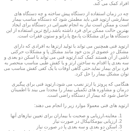
افراد کمک می کند.
چه در زمان استفاده از دستگاه پیش ساخته و چه دستگاه های
سفارشی ارتوپد فنی باید مطمئن شود که دستگاه مناسب بیمار
است و ممکن است نیاز به انجام تغییراتی در دستگاه برای ایجاد
بهترین حالت ممکن برای فرد داشته باشد.رایج ترین استفاده از این
دستگاه ها برای مشکلات پا،مچ پا،زانو و ستون فقرات است.
ارتوپد فنی همچنین می تواند با تولید ارتزها به افرادی که دارای
مشکل در عضوی از بدن خود مانند مشکل پا و مشکلات حرکتی
ناشی از آن هستند کمک کند.ارتوپد فنی می تواند با اسکن دو بعدی و
سه بعدی پا اقدام به ساختن ارتز و یا کفش طبی مناسب منحصر به
فرد برای بیمار نماید.حتی گاهی اوقات با یک کفی کفش مناسب می
توان مشکل بیمار را حل کرد.
هنگامی که پروتز یا ارتز نصب می شود،ارتوپد فنی برای پیگیری
درمان و مشاوره های تکمیلی بیمار را مجددا می بیند تا اطمینان
حاصل شود که بیمار از دستگاه راضی است.
ارتوپد های فنی معمولا موارد زیر را انجام می دهند:
معاینه،ارزیابی و صحبت با بیماران برای تعیین نیازهای آنها
ارزیابی بیومکانیکال در صورت نیاز
اسکن دو بعدی و سه بعدی پا در صورت نیاز