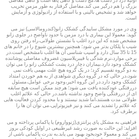
اولیه درد در دست ها،مچ دست و گاهی پاها است و گاهی مفاصل
بزرگ را هم درگیر می کند.مفاصل گرفتار به طور مزمن تخریب
خواهد شد و تشخیص بالینی و با استفاده از رادیولوژی و آزمایش
است.
وی در مورد مشکل ساییدگی کشکک زانو(کندرومالاسی) نیز می
گوید: معمولا این بیماری با درد مزمن با حدود ناواضح در جلوی زانو
مشخص شده که این درد اغلب با نشستن طولانی،راه رفتن روی
شیب یا پلکان بدتر می شود؛ همچنین بیشترین شیوع را در خانم های
15 تا 35 سال دارد و آسیب شناسی آن ها اغلب نامشخص است.در
برخی موارد،نرم شدگی یا فیبریلاسیون غضروف مفاصلی پوشاننده
کشکک وجود دارد.بیماران دچار درد پشت کشککی زانو را می توان
به دو گروه تقسیم کرد؛ در یک گروه هیچ علت مهمی یافت نمی
شود،در حالی که در گروه دیگری شواهدی از به هم خوردن امتداد
کشکک وجود دارد.در این گروه اخیر،وجود برخی عوامل،مسئول
دررفتگی عودکننده یافت می شود؛ هرچند ممکن است هیچ سابقه
ای از دررفتگی واضح وجود نداشته باشد.در حالی که علائم اغلب
طولانی مدت هستند،اما شدید نیستند و با محدود کردن فعالیت هایی
که علائم را تشدید می کنند و نیز فیزیوتراپی،می توان آن ها را
برطرف کرد.
فراهینی به مشکل پای پرانتزی(ژنوواروم) یا پاکمانی پرداخته و می
افزاید: این حالت به صورت رشد غیرطبیعی در اوایل کودکی بروز
می کند و معمولا خودبخود بهبود می یابد.به ندرت پاکمانی ناشی از