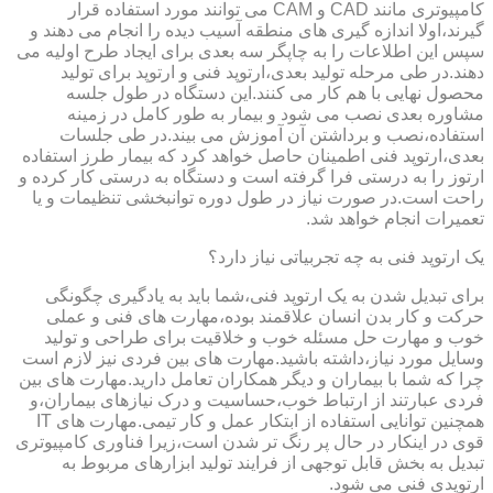
کامپیوتری مانند CAD و CAM می توانند مورد استفاده قرار
گیرند،اولا اندازه گیری های منطقه آسیب دیده را انجام می دهند و
سپس این اطلاعات را به چاپگر سه بعدی برای ایجاد طرح اولیه می
دهند.در طی مرحله تولید بعدی،ارتوپد فنی و ارتوپد برای تولید
محصول نهایی با هم کار می کنند.این دستگاه در طول جلسه
مشاوره بعدی نصب می شود و بیمار به طور کامل در زمینه
استفاده،نصب و برداشتن آن آموزش می بیند.در طی جلسات
بعدی،ارتوپد فنی اطمینان حاصل خواهد کرد که بیمار طرز استفاده
ارتوز را به درستی فرا گرفته است و دستگاه به درستی کار کرده و
راحت است.در صورت نیاز در طول دوره توانبخشی تنظیمات و یا
تعمیرات انجام خواهد شد.
یک ارتوپد فنی به چه تجربیاتی نیاز دارد؟
برای تبدیل شدن به یک ارتوپد فنی،شما باید به یادگیری چگونگی
حرکت و کار بدن انسان علاقمند بوده،مهارت های فنی و عملی
خوب و مهارت حل مسئله خوب و خلاقیت برای طراحی و تولید
وسایل مورد نیاز،داشته باشید.مهارت های بین فردی نیز لازم است
چرا که شما با بیماران و دیگر همکاران تعامل دارید.مهارت های بین
فردی عبارتند از ارتباط خوب،حساسیت و درک نیازهای بیماران،و
همچنین توانایی استفاده از ابتکار عمل و کار تیمی.مهارت های IT
قوی در اینکار در حال پر رنگ تر شدن است،زیرا فناوری کامپیوتری
تبدیل به بخش قابل توجهی از فرایند تولید ابزارهای مربوط به
ارتوپدی فنی می شود.