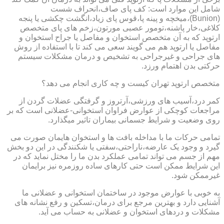
شامل این موارد است: کف پای صاف،انحراف شست
(Bunion)،میخچه و پینه پا،قوس پای زیاد،انگشت چکشی یا پنجه
کلاغی،خار پاشنه،تومور عصبی مورتون،زخم های پای متخصص
ارتوپد که به آن متخصص استخوان و مفاصل یا جراح استخوان و
مفاصل یا ارتوپد هم می گویند سعی می کند تا با استفاده از روش
های جراحی و غیرجراحی به تشخیص و درمان مشکلات سیستم
حرکتی بدن اهتمام ورزد.
متخصص ارتوپد تهران کیست و چه کاری انجام می دهد؟
کمر درد،آسیب های ورزشی،آرتروز و گرفتگی عضلات گردن از
مراجعات کوچکی از عوارض فراوان استخوانی-عضلانی است که بر
روی وضعیت و شرایط جسمانی بیماران تاثیر میگذارد.
تمامی حرکات ما با مداخله بافت ها و استخوان هایمان صورت می
گیرد و وجود یک عارضه،ناراحتی،سفتی یا شکنندگی در این دو بخش
مهم از جسم می تواند تمامی عملکرد بدن ما را مختل نماید که در
این شرایط ممکن است حتی کارهای ساده روزمره نیز برایمان
غیرممکن شود.
به خوبی با عوارض موجود در ساختمان استخوانی و عضلانی ما
آشنایی دارد و بهترین مرجع برای درمان،تسکین و رفع نشانه های
مشکلات و دردهای استخوان و عضلانی به حساب می آید.