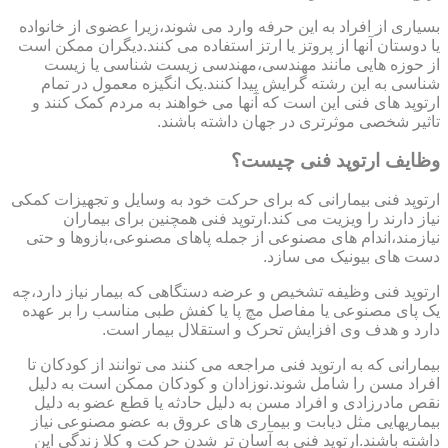
بسیاری از افراد به این حرفه وارد می شوند،زیرا عضوی از خانواده
یا دوستان آنها از پروتز یا ارتز استفاده می کنند.دیگران ممکن است
از حوزه هایی مانند مهندسی،مهندسی زیست شناسی یا زیست
شناسی به این رشته گرایش پیدا کنند.یک انگیزه معمول در تمام
ارتوپد های فنی این است که آنها می خواهند به مردم کمک کنند و
تاثیر شخصی موثرتری در جهان داشته باشند.
وظایف ارتوپد فنی چیست؟
ارتوپد فنی بیمارانی که برای حرکت خود به وسایل و تجهیزات کمکی
نیاز دارند را ویزیت می کند.ارتوپد فنی همچنین برای بیماران
نیازمند،اندام های مصنوعی از جمله پاهای مصنوعی،بازوها و حتی
دست های بیونیک می سازد.
ارتوپد فنی وظیفه تشخیص و عرضه دستگاهی که بیمار نیاز دارد،چه
یک پای مصنوعی یا مفاصل مچ پا یا کفش طبی مناسب را بر عهده
دارد و هدف وی افزایش تحرک و استقلال بیمار است.
بیمارانی که به ارتوپد فنی مراجعه می کنند می توانند از کودکان تا
افراد مسن را شامل شوند.نوزادان و کودکان ممکن است به دلیل
نقص مادرزادی و افراد مسن به دلیل حادثه یا قطع عضو به دلیل
بیماریهایی مثل دیابت و بیماری های عروق به عضو مصنوعی نیاز
داشته باشند.ارتوپد فنی به آسان تر شدن حرکت و کلا زندگی این