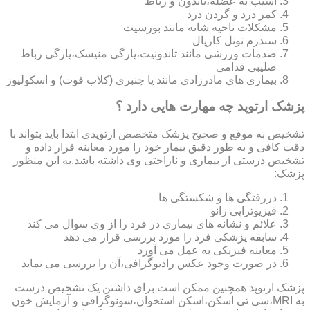
آسیب به عضله،تاندون و رباط
کمر درد و گردن درد
مشکلات ناحیه شانه مانند بورسیت
سندرم تونل کارپال
صدمات ورزشی مانند تاندونیت،پارگی منیسک،پارگی رباط
صلیبی قدامی
بیماری های مادرزادی مانند پا چنبری (کلاب فوت) و اسکولیوز
پزشک ارتوپد چه مهارت هایی دارد ؟
تشخیص به موقع و صحیح پزشک متخصص ارتوپدی ابتدا باید بتواند با
دقت کافی و به طور دقیق بیمار خود را مورد معاینه قرار داده و
تشخیص درستی از بیماری و ناراحتی وی داشته باشد.به این منظور
پزشک:
دررفتگی ها و شکستگی ها
فیزیوتراپی زانو
علائم و نشانه های بیماری در فرد را از وی سوال می کند
سابقه پزشکی فرد را مورد بررسی قرار می دهد
معاینه فیزیکی به عمل می آورد
در صورت وجود عکس رادیوگرافی،آن را بررسی می‎ نماید
پزشک ارتوپد همچنین ممکن است برای داشتن یک تشخیص درست
به MRI،سی تی اسکن،اسکن استخوان،سونوگرافی و آزمایش خون