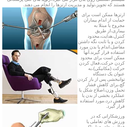
هستند که تجویز،تولید و مدیریت ارتزها را انجام می دهند.
ارتزها ممکن است برای
حمایت از اندام بیماران
مجروح یا مبتلا به
بیماری،از طریق
کنترل،هدایت،محدود
کردن و یا ثابت نگه داشتن
مفاصل،اندام یا بدن مورد
استفاده قرار گیرند.آنها
ممکن است برای محدود
کردن حرکت،فعال کردن
حرکت (مکانیکی)،به
عنوان یک دستگاه
توانبخشی پس از باز کردن
گچ،برای کاهش فشار
تحمل وزن،اصلاح شکل یا
عملکرد بخشی از بدن یا
کاهش درد،مورد استفاده
قرار گیرد.
ورزشکارانی که در
ورزش های تعاملی یا
فعالیت های خطرناک