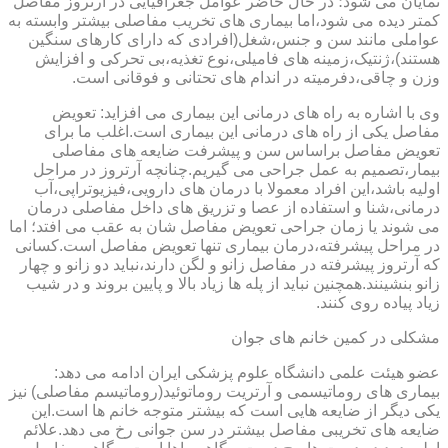
نمایان می شود؛ در حال حاضر عوامل جغرافیایی در آرتروز مفاصل
کمتر دیده می شود،اما بیماری های تخریب مفاصلی بیشتر وابسته به
عواملی مانند سن و جنس،شغل(افرادی که دارای کارهای سنگین
هستند)،ژنتیک،زمینه های فامیلی،نوع تغذیه،بی تحرکی و افزایش
وزن و چاقی،دفرمیته در اندام های تحتانی و فوقانی است.
وی با اشاره به راه های درمانی این بیماری می افزاید: تعویض
مفاصل یکی از راه های درمانی این بیماری است.اغلب ما برای
تعویض مفاصل براساس سن و پیشرفت ضایعه های مفاصلی
بیمار،تصمیم به عمل جراحی می گیریم.چنانچه آرتروز در مراحل
اولیه باشد،این افراد معمولا با درمان های دارویی،فیزیوتراپی،آب
درمانی،شنا و استفاده از عصا و تزریق های داخل مفاصلی درمان
می شوند یا زمان جراحی تعویض مفاصل شان به عقب می افتد؛ اما
در مراحل پیشرفته،درمان بیماری تنها تعویض مفاصل است.کسانی
که آرتروز پیشرفته در مفاصل زانو و لگن دارند،نباید دو زانو و چهار
زانو بنشینند.همچنین نباید از پله ها زیاد بالا و پایین بروند و در شیب
زیاد پیاده روی کنند.
مشکلی در کمین خانم های جوان
عضو هیئت علمی دانشگاه علوم پزشکی ایران ادامه می دهد:
بیماری های روماتیسمی و آرتریت روماتوئید(روماتیسم مفاصلی) نیز
یکی دیگر از ضایعه هایی است که بیشتر متوجه خانم ها است.این
ضایعه های تخریبی مفاصل بیشتر در سن جوانی رخ می دهد.علائم