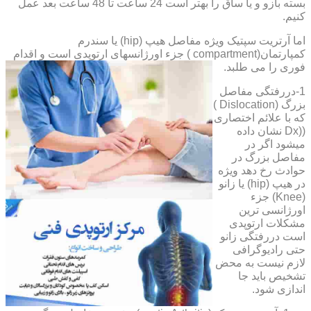
بسته بازو و یا ساق را بهتر است 24 ساعت تا 48 ساعت بعد عمل
کنیم.
اما آرتریت سپتیک ویژه مفاصل هیپ (hip) یا سندرم
کمپارتمان(compartment ) جزء اورژانسهای ارتوپدی است و اقدام
فوری را می طلبد.
1-دررفتگی مفاصل
بزرگ (Dislocation )
که با علائم اختصاری
((Dx نشان داده
میشود اگر در
مفاصل بزرگ در
حوادث رخ دهد ویژه
در هیپ (hip) یا زانو
(Knee) جزء
اورژانسی ترین
مشکلات ارتوپدی
است دررفتگی زانو
حتی رادیوگرافی
لازم نیست به محض
تشخیص باید جا
اندازی شود.