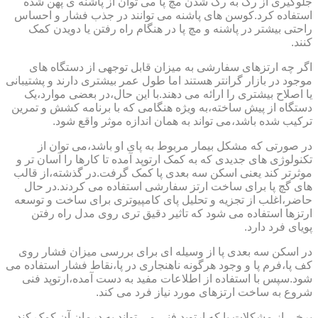
جلوگیری از رگ به رگ شدن مچ پا می توان از پاشنه ی پهن شده
استفاده کرد.کوسن های پاشنه می توانند در جذب فشار و احساس
راحتی بیشتر در پاشنه و مچ پا در هنگام راه رفتن یا دویدن کمک
کنند.
اگر چه ارتزهای سفارشی به میزان قابل توجهی از دستگاه های
موجود در بازار گرانتر هستند اما طول عمر بیشتری دارند و پشتیبانی
یا اصلاح بیشتری را ارائه می دهند.با این حال،در بعضی موارد،یک
دستگاه از پیش ساخته،به ویژه هنگامی که با برنامه کشش و تمرین
ترکیب شده باشد،می تواند به همان اندازه موثر واقع شود.
در صورتی که مشکل بیمار مربوط به پای او باشد،می توان از
تکنولوژی های جدیدی که به کمک ارتوپد آمده تا کارها را آسان تر و
موثرتر کند یعنی اسکن سه بعدی پا کمک گرفت.در گذشته،از قالب
های گچ پا برای ساخت ارتز سفارشی استفاده می کردند.در حال
حاضر،اغلب از تجزیه و تحلیل پای کامپیوتری برای ساخت و توسعه
ارتزها استفاده می شود که تاثیر دقیق تری روی مدل راه رفتن
پویای فرد دارد.
در اسکن سه بعدی پا از وسیله ای برای بررسی میزان فشار روی
کف پا،فرم پا و وجود هرگونه ناهنجاری در پا،نقاط فشار استفاده می
شود.سپس با استفاده از اطلاعات مفید به دست آمده،ارتوپد فنی
شروع به ساخت ارتزهای مورد نیاز فرد می کند.
برخی از مشکلات پا که ارتوپد فنی می تواند به درمان آن کمک کند