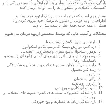
پارگی،شکستگی،اختلالات،بیماری ها،ناهماهنگی ها،پیچ خوردگی ها،و
گسستگی عضلات و استخوان ها را می توانند درمان کنند.
بسیار مهم است که در مراجعه به پزشک ارتوپد،فرد بیمار و
اطرافیان او به خوبی از دستورات پزشک خود پیروی کرده و با
همکاری همه جانبه،طبق نظر پزشک،پیش بروند.
مشکلات و آسیب هایی که توسط متخصص ارتوپد درمان می شود:
ناهنجاری های انگشتان دست و پا
درد کمر،عوارض دیسک کمر،سیاتیک و اسکولیوز
تومور استخوانی،فلج مغزی و دیستروفی عضلانی
پینه پا،چرخش پای مادرزادی و پای کمانی،زانوهای چسبیده و
ناهماهنگی پاها
خارج شدن از مکان صحیح عضلات و استخوان و شکستگی
رشد غیر معمول
آرتروز
پوکی استخوان
آرتروز روماتوئید
آسیب های کاری و ورزشی
پاره شدگی غضروف،آسیب های تاندون،سویه های عضلانی و
بروست
پاره شدگی رباط ها،فشارها و پیچ خوردگی