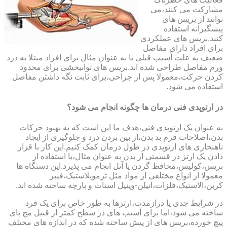
مشارکت می کنند،می
توانند از بریس های
پیشگیرانه استفاده
کنند.بریس های عملکردی
برای افراد دارای مفاصل
ضعیف به علت آسیب قبلی یا به عنوان مثال برای افراد مبتلا به درد
ورم مفاصل طراحی شده اند.بریس های توانبخشی برای محدود
کردن حرکت،معمولا پس از جراحی،برای ثابت نگه داشتن مفاصل
استفاده می شود.
در ارتوپدی فنی درمان ها چگونه انجام می شود؟
به عنوان یک ارتوپدی فنی،هدف ما این است که به بهبود حرکات
بدن،اصلاحات فرم بد بدن،از بین بردن درد و جلوگیری از ایجاد
ناهنجاری های ارتوپدی در طول درمان کمک کنیم.این کار با قرار
دادن یک ارتز در قسمتی از بدن به عنوان مثال،با استفاده از
بریس،کولیس،محافظ گردن یا آتل انجام می پذیرد.این دستگاه ها
معمولا از انواع مختلفی از مواد مثل ترموپلاستیک،فیبر
کربن،الاستیک،فلزات،اتیلن-وینیل استات و پارچه ساخته شده اند.
در شرایط جدی یا درازمدت،ارتزها به طور خاص برای یک فرد
ساخته می شود،اما برای آسیب های در سطح کمتر از قبیل مچ پای
پیچ خورده،بریس های از پیش ساخته شده که در اندازه های مختلف