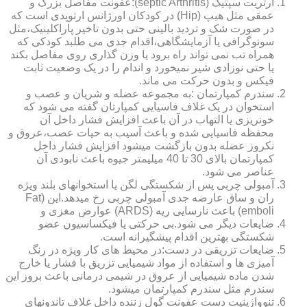
آرتریت سپتیک (septic Arthritis):عفونت مفاصل بزرگ و
عمقی مثل هیپ (Hip) در کودکان اورژانس ارتوپدی است که
در صورت شک و تردید بالینی حتی بدون تاخیر پاراکلینیک،مثل
سونوگرافی یا آزمایشگاهی،اقدام جدی می طلبد کودکی که
همراه تب نمی تواند راه برود یا وزن گذاری روی مفاصل بکند
یا حتی نوزادی شیر نمیخورد و اندام را در یک وضعیت ثابت
فیکس و بدون حرکت می ماند.
سندرم کمپارتمان :به مجموعه عضله و شریان و عصب و
استخوان در یک غلاف فاسیایی کمپارتان گفته می شود که
خونریزی یا التهاب در آن باعث افزایش فشار داخل آن
محفظه فاسیایی شده و باعث آسیب به حیات عصب،عروق و
نکروز عضله بدون بازگشت میشود افزایش فشار داخل
کمپارتمان بالای 30 تا 40 میلیمتر جیوه باعث نابودی آن
عناصر می شود.
آمبولی چربی پس از شکستگی لگن یا استخوانهای بلند ویژه
ران و ساق عارضه جدی آمبولی چربی رخ میدهد.این (Fat
emboli) باعث نارسایی ریه (ARDS) عوارض مغزی و
ضایعات دیگر می شود.بی حرکتی یا فیکساسیون عضو
شکستگی بهترین اقدام پیشگیرانه است.
ضایعات تزریقی در دست:در محیط های کار ویژه در رنگ
آمیزی ها و استفاده از مواد شیمیایی تزریق با فشار یا خارج
شدن ماده شیمیایی از عروق در شیمی درمانی باعث بروز این
سندرم مثل سندرم کمپارتمان میشود.
تنوواژینیت دست عفونت گول زننده داخل غلاف تاندونهای