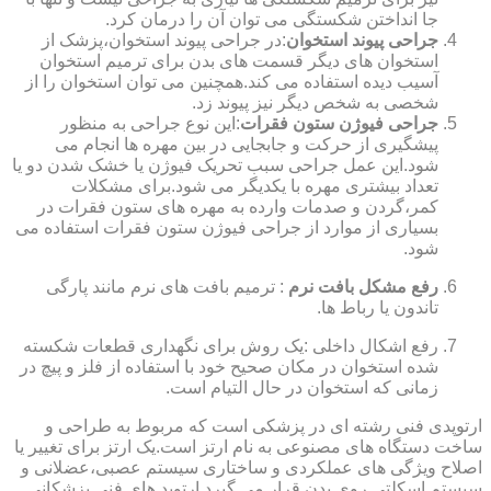
جا انداختن شکستگی می توان آن را درمان کرد.
جراحی پیوند استخوان
:در جراحی پیوند استخوان،پزشک از
استخوان های دیگر قسمت های بدن برای ترمیم استخوان
آسیب دیده استفاده می کند.همچنین می توان استخوان را از
شخصی به شخص دیگر نیز پیوند زد.
جراحی فیوژن ستون فقرات
:این نوع جراحی به منظور
پیشگیری از حرکت و جابجایی در بین مهره ها انجام می
شود.این عمل جراحی سبب تحریک فیوژن یا خشک شدن دو یا
تعداد بیشتری مهره با یکدیگر می شود.برای مشکلات
کمر،گردن و صدمات وارده به مهره های ستون فقرات در
بسیاری از موارد از جراحی فیوژن ستون فقرات استفاده می
شود.
رفع مشکل بافت نرم
: ترمیم بافت های نرم مانند پارگی
تاندون یا رباط ها.
رفع اشکال داخلی :یک روش برای نگهداری قطعات شکسته
شده استخوان در مکان صحیح خود با استفاده از فلز و پیچ در
زمانی که استخوان در حال التیام است.
ارتوپدی فنی رشته ای در پزشکی است که مربوط به طراحی و
ساخت دستگاه های مصنوعی به نام ارتز است.یک ارتز برای تغییر یا
اصلاح ویژگی های عملکردی و ساختاری سیستم عصبی،عضلانی و
سیستم اسکلتی روی بدن قرار می گیرد.ارتوپد های فنی پزشکانی