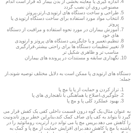
اندازه گیری یا معاینه بخشی از بدن بیمار که قرار است اندام
مصنوعی روی آن نصب گردد
طراحی و ساخت دستگاه های ارتوپدی،ارتز،پروتز
انتخاب مواد مورد استفاده برای ساخت دستگاه ارتوپدی یا
پروتز
آموزش بیماران در مورد نحوه استفاده و مراقبت از دستگاه
های خود
تنظیم،تعمیر و یا جایگزینی دستگاه های پروتز و ارتوپدی
تغییر تنظیمات دستگاه ها برای راحتی بیشتر،قرارگیری
مناسب تر و ظاهری شکیل تر
نگهداری سابقه و مستندات در پرونده های بیماران
دستگاه های ارتوپدی پا ممکن است به دلایل مختلف توصیه شوند،از
جمله:
تراز کردن و حمایت از پا یا مچ پا
جلوگیری،اصلاح یا هماهنگی با ناهنجاری های پا
بهبود عملکرد کلی پا و مچ پا
به عنوان مثال،یک گوه درون قسمت داخلی کفی یک کفش قرار می
گیرد تا بتواند به کف پای صاف کمک کند،بنابراین خطر بروز تاندونیت
را کاهش می دهد.بریس مچ پا می تواند درد آرتریت روماتوئید را در
پاشنه یا مچ پا کاهش دهد.برای افزایش حمایت از مچ پا و کمک به