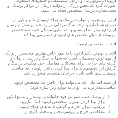
ارتوپدی،فیزیوتراپی و درمان شکستگی و فشارهای استخوانی
صورت گیرد که بخش بزرگی از فرایند درمان در مراکز پزشکی و
تحت نظارت پزشک متخصص انجام می شود.
از این رو تجربه و مهارت پزشک و جراح ارتوپدی،تاثیر بالایی در
درمان شما دارد.با توجه به گستردگی موارد تحت پوشش دپارتمان
ارتوپدی،بیمار ابتدا بایستی با شناسایی مشکل خود،به متخصص
مربوطه از میان تخصص های ارتوپدی دسترسی پیدا کند.
انتخاب متخصص ارتوپد:
انتخاب بهترین دکتر ارتوپد یا به طور خاص بهترین متخصص زانو یکی
از مهم ترین تصمیماتی است که شما در هنگام بررسی درمان و
گزینه های جراحی برای مشکلات مفاصلی خود میگیرید.در هنگام
گرفتن این تصمیم،باید برای پیدا کردن دکتر ارتوپدی که مناسب
وضعیت شما باشد باید با جراحان متعددی مشورت کنید.
از جمله اقداماتی که می توانید برای یافتن یک متخصص ارتوپد
مناسب،بکار برید می توان به موارد زیر اشاره کرد:
از پزشک طب عمومی خود،خانواده و دوستان و منابع آنلاین
برای پیدا کردن بهترین متخصص ارتوپد کمک بگیرید.
بررسی میزان تجربه و گواهی نامه های جراح ارتوپد.
ملاقات با جراح و بررسی رفتار و محیط کاری او