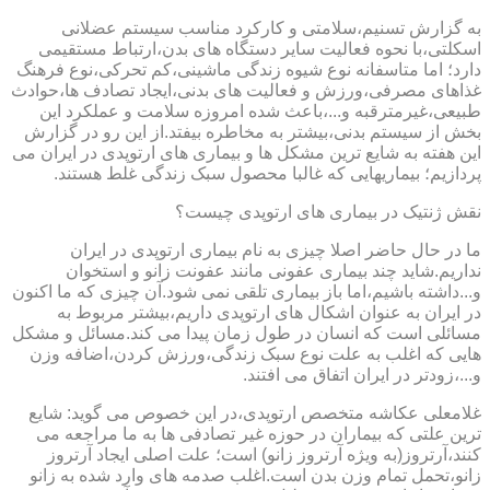
به گزارش تسنیم،سلامتی و کارکرد مناسب سیستم عضلانی
اسکلتی،با نحوه فعالیت سایر دستگاه های بدن،ارتباط مستقیمی
دارد؛ اما متاسفانه نوع شیوه زندگی ماشینی،کم تحرکی،نوع فرهنگ
غذاهای مصرفی،ورزش و فعالیت های بدنی،ایجاد تصادف ها،حوادث
طبیعی،غیرمترقبه و...،باعث شده امروزه سلامت و عملکرد این
بخش از سیستم بدنی،بیشتر به مخاطره بیفتد.از این رو در گزارش
این هفته به شایع ترین مشکل ها و بیماری های ارتوپدی در ایران می
پردازیم؛ بیماریهایی که غالبا محصول سبک زندگی غلط هستند.
نقش ژنتیک در بیماری های ارتوپدی چیست؟
ما در حال حاضر اصلا چیزی به نام بیماری ارتوپدی در ایران
نداریم.شاید چند بیماری عفونی مانند عفونت زانو و استخوان
و...داشته باشیم،اما باز بیماری تلقی نمی شود.آن چیزی که ما اکنون
در ایران به عنوان اشکال های ارتوپدی داریم،بیشتر مربوط به
مسائلی است که انسان در طول زمان پیدا می کند.مسائل و مشکل
هایی که اغلب به علت نوع سبک زندگی،ورزش کردن،اضافه وزن
و...،زودتر در ایران اتفاق می افتند.
غلامعلی عکاشه متخصص ارتوپدی،در این خصوص می گوید: شایع
ترین علتی که بیماران در حوزه غیر تصادفی ها به ما مراجعه می
کنند،آرتروز(به ویژه آرتروز زانو) است؛ علت اصلی ایجاد آرتروز
زانو،تحمل تمام وزن بدن است.اغلب صدمه های وارد شده به زانو