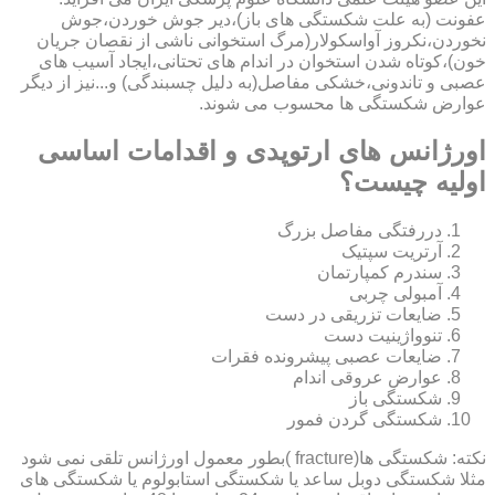
عفونت (به علت شکستگی های باز)،دیر جوش خوردن،جوش
نخوردن،نکروز آواسکولار(مرگ استخوانی ناشی از نقصان جریان
خون)،کوتاه شدن استخوان در اندام های تحتانی،ایجاد آسیب های
عصبی و تاندونی،خشکی مفاصل(به دلیل چسبندگی) و...نیز از دیگر
عوارض شکستگی ها محسوب می شوند.
اورژانس های ارتوپدی و اقدامات اساسی
اولیه چیست؟
دررفتگی مفاصل بزرگ
آرتریت سپتیک
سندرم کمپارتمان
آمبولی چربی
ضایعات تزریقی در دست
تنوواژینیت دست
ضایعات عصبی پیشرونده فقرات
عوارض عروقی اندام
شکستگی باز
شکستگی گردن فمور
نکته: شکستگی ها(fracture )بطور معمول اورژانس تلقی نمی شود
مثلا شکستگی دوبل ساعد یا شکستگی استابولوم یا شکستگی های