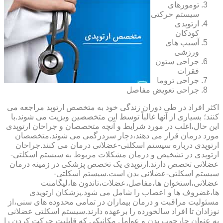
تومورهای
سیستم حرکتی
ارتوپدی
کودکان
آسیب های
ورزشی
جراحی ستون
فقرات
جراحی تروما
جراحی تعویض مفاصل
اکثر افراد در طی دوران زندگی خود به متخصص ارتوپد مراجعه می
کنند؛ بسیاری از آنها غالباً توسط این متخصصین ویزیت می شوند.با
این حال،اغلب در مورد شرایط و آنچه متخصصان و جراحان ارتوپدی
مورد درمان قرار می دهند،دچار سردرگمی می شوند.متخصصان
ارتوپدی درباره سیستم اسکلتی-عضلانی درمان می کنند.جراحان
ارتوپدی در تشخیص و درمان مشکلات مربوط به سیستم اسکلتی-
عضلانی تخصص دارند.ارتوپدی یک تخصص پزشکی در زمینه درمان
سیستم اسکلتی-عضلانی بدن است.سیستم اسکلتی-
عضلانی،استخوان ها،مفاصل،عضلات،تاندون ها،لیگامنت
ها،غضروف ها و اعصاب را شامل می شود.پزشکان ارتوپدی
مسئولیت مراقبت و درمان بیماران در تمامی محدوده های سنی،از
نوزادان تا افراد سالخورده را برعهده دارند.سیستم اسکلتی عضلانی
به عنوان چارچوب بدن و عوامل مکانیکی که قابلیت حرکت کردن را