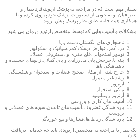
بسیار مهم است که در مراجعه به پزشک ارتوپد،فرد بیمار و
اطرافیان او به خوبی از دستورات پزشک خود پیروی کرده و با
همکاری همه جانبه،طبق نظر پزشک،پیش بروند.
مشکلات و آسیب هایی که توسط متخصص ارتوپد درمان می شود:
ناهنجاری های انگشتان دست و پا
درد کمر،عوارض دیسک کمر،سیاتیک و اسکولیوز
تومور استخوانی،فلج مغزی و دیستروفی عضلانی
پینه پا،چرخش پای مادرزادی و پای کمانی،زانوهای چسبیده و
ناهماهنگی پاها
خارج شدن از مکان صحیح عضلات و استخوان و شکستگی
رشد غیر معمول
آرتروز
پوکی استخوان
آرتروز روماتوئید
آسیب های کاری و ورزشی
پاره شدگی غضروف،آسیب های تاندون،سویه های عضلانی و
بروست
پاره شدگی رباط ها،فشارها و پیچ خوردگی
یک بیمار با مراجعه به متخصص ارتوپدی باید چه خدماتی دریافت
کند؟