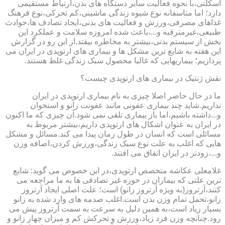
اسکلتی،با نحوه فعالیت سایر دستگاه های بدن،ارتباط مستقیمی
دارد؛ اما متاسفانه نوع شیوه زندگی ماشینی،کم تحرکی،نوع فرهنگ
غذاهای مصرفی،ورزش و فعالیت های بدنی،ایجاد تصادف ها،حوادث
طبیعی،غیرمترقبه و...،باعث شده امروزه سلامت و عملکرد این
بخش از سیستم بدنی،بیشتر به مخاطره بیفتد.از این رو در گزارش
این هفته به شایع ترین مشکل ها و بیماری های ارتوپدی در ایران می
پردازیم؛ بیماریهایی که غالبا محصول سبک زندگی غلط هستند.
نقش ژنتیک در بیماری های ارتوپدی چیست؟
ما در حال حاضر اصلا چیزی به نام بیماری ارتوپدی در ایران
نداریم.شاید چند بیماری عفونی مانند عفونت زانو و استخوان
و...داشته باشیم،اما باز بیماری تلقی نمی شود.آن چیزی که ما اکنون
در ایران به عنوان اشکال های ارتوپدی داریم،بیشتر مربوط به
مسائلی است که انسان در طول زمان پیدا می کند.مسائل و مشکل
هایی که اغلب به علت نوع سبک زندگی،ورزش کردن،اضافه وزن
و...،زودتر در ایران اتفاق می افتند.
غلامعلی عکاشه متخصص ارتوپدی،در این خصوص می گوید: شایع
ترین علتی که بیماران در حوزه غیر تصادفی ها به ما مراجعه می
کنند،آرتروز(به ویژه آرتروز زانو) است؛ علت اصلی ایجاد آرتروز
زانو،تحمل تمام وزن بدن است.اغلب صدمه های وارد شده به زانو
بسیار زیاد است،به همین دلیل به سرعت به سمت آرتروز پیش می
رود.چنانچه وزن فرد زیاد،ورزش و تحرکش کم و میزان چهار زانو و