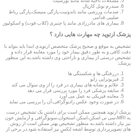
مشکلات ناحیه شانه مانند بورسیت
سندرم تونل کارپال
صدمات ورزشی مانند تاندونیت،پارگی منیسک،پارگی رباط
صلیبی قدامی
بیماری های مادرزادی مانند پا چنبری (کلاب فوت) و اسکولیوز
پزشک ارتوپد چه مهارت هایی دارد ؟
تشخیص به موقع و صحیح پزشک متخصص ارتوپدی ابتدا باید بتواند با
دقت کافی و به طور دقیق بیمار خود را مورد معاینه قرار داده و
تشخیص درستی از بیماری و ناراحتی وی داشته باشد.به این منظور
پزشک:
دررفتگی ها و شکستگی ها
فیزیوتراپی زانو
علائم و نشانه های بیماری در فرد را از وی سوال می کند
سابقه پزشکی فرد را مورد بررسی قرار می دهد
معاینه فیزیکی به عمل می آورد
در صورت وجود عکس رادیوگرافی،آن را بررسی می‎ نماید
پزشک ارتوپد همچنین ممکن است برای داشتن یک تشخیص درست
به MRI،سی تی اسکن،اسکن استخوان،سونوگرافی و آزمایش خون
نیز نیاز داشته باشد.به منظور تشخیص بهتر ممکن است از روش
های تصویربرداری توسط اشعه ایکس نیز استفاده شود.در برخی از