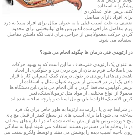
پیشگیرانه استفاده
کنند.بریس های عملکردی
برای افراد دارای مفاصل
ضعیف به علت آسیب قبلی یا به عنوان مثال برای افراد مبتلا به درد
ورم مفاصل طراحی شده اند.بریس های توانبخشی برای محدود
کردن حرکت،معمولا پس از جراحی،برای ثابت نگه داشتن مفاصل
استفاده می شود.
در ارتوپدی فنی درمان ها چگونه انجام می شود؟
به عنوان یک ارتوپدی فنی،هدف ما این است که به بهبود حرکات
بدن،اصلاحات فرم بد بدن،از بین بردن درد و جلوگیری از ایجاد
ناهنجاری های ارتوپدی در طول درمان کمک کنیم.این کار با قرار
دادن یک ارتز در قسمتی از بدن به عنوان مثال،با استفاده از
بریس،کولیس،محافظ گردن یا آتل انجام می پذیرد.این دستگاه ها
معمولا از انواع مختلفی از مواد مثل ترموپلاستیک،فیبر
کربن،الاستیک،فلزات،اتیلن-وینیل استات و پارچه ساخته شده اند.
در شرایط جدی یا درازمدت،ارتزها به طور خاص برای یک فرد
ساخته می شود،اما برای آسیب های در سطح کمتر از قبیل مچ پای
پیچ خورده،بریس های از پیش ساخته شده که در اندازه های مختلف
در داروخانه ها در دسترس هستند استفاده می شوند.اینها به سادگی
روی ناحیه آسیب دیده را پوشش می دهند و توسط ولکرو سفت می