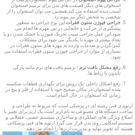
استخوان های دیگر قسمت های بدن برای ترمیم استخوان
آسیب دیده استفاده می کند.همچنین می توان استخوان را از
شخصی به شخص دیگر نیز پیوند زد.
جراحی فیوژن ستون فقرات
:این نوع جراحی به منظور
پیشگیری از حرکت و جابجایی در بین مهره ها انجام می
شود.این عمل جراحی سبب تحریک فیوژن یا خشک شدن دو یا
تعداد بیشتری مهره با یکدیگر می شود.برای مشکلات
کمر،گردن و صدمات وارده به مهره های ستون فقرات در
بسیاری از موارد از جراحی فیوژن ستون فقرات استفاده می
شود.
رفع مشکل بافت نرم
: ترمیم بافت های نرم مانند پارگی
تاندون یا رباط ها.
رفع اشکال داخلی :یک روش برای نگهداری قطعات شکسته
شده استخوان در مکان صحیح خود با استفاده از فلز و پیچ در
زمانی که استخوان در حال التیام است.
ارتوپدی فنی رشته ای در پزشکی است که مربوط به طراحی و
ساخت دستگاه های مصنوعی به نام ارتز است.یک ارتز برای تغییر یا
اصلاح ویژگی های عملکردی و ساختاری سیستم عصبی،عضلانی و
سیستم اسکلتی روی بدن قرار می گیرد.ارتوپد های فنی پزشکانی
هستند که تجویز،تولید و مدیریت ارتزها را انجام می دهند.