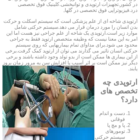
‏در ‏کشور.تجهیزات ارتوپدی و توانبخشی.کلینیک فوق تخصصی
درد.فیزیوتراپی فوق تخصصی در گلها,
ارتوپدی شاخه ای از علم پزشکی است که سیستم اسکلت و حرکت
بدن انسان را مورد درمان قرار می دهد.سیستم حرکتی شامل
موارد زیر است.ارتوپدی یک شاخه از علم جراحی نیز هست اما این
امر به این معنا نیست که وظیفه متخصص ارتوپد فقط به جراحی
محدود می شود.برای مداوای تمام بیماریهایی که روی سیستم
حرکتی انسان تاثیر می گذارند می توان از ارتوپد کمک گرفت.برخی
از این بیماری ها ممکن است از بدو تولد وجود داشته باشند و برخی
دیگر نیز ممکن است بر اثر آسیب یا افزایش سن به مرور زمان بروز
یابند.
ارتوپدی چه
تخصص های
دارد؟
دست و اندام
فوقانی
پا و مچ پا
تومورهای
سیستم حرکتی