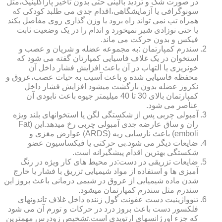
در صورت شک و تردید بالینی حتی بدون تاخیر پاراکلینیک،مثل
سونوگرافی یا آزمایشگاهی،اقدام جدی می طلبد کودکی که
همراه تب نمی تواند راه برود یا وزن گذاری روی مفاصل بکند
یا حتی نوزادی شیر نمیخورد و اندام را در یک وضعیت ثابت
فیکس و بدون حرکت می ماند.
سندرم کمپارتمان :به مجموعه عضله و شریان و عصب و
استخوان در یک غلاف فاسیایی کمپارتان گفته می شود که
خونریزی یا التهاب در آن باعث افزایش فشار داخل آن
محفظه فاسیایی شده و باعث آسیب به حیات عصب،عروق و
نکروز عضله بدون بازگشت میشود افزایش فشار داخل
کمپارتمان بالای 30 تا 40 میلیمتر جیوه باعث نابودی آن
عناصر می شود.
آمبولی چربی پس از شکستگی لگن یا استخوانهای بلند ویژه
ران و ساق عارضه جدی آمبولی چربی رخ میدهد.این (Fat
emboli) باعث نارسایی ریه (ARDS) عوارض مغزی و
ضایعات دیگر می شود.بی حرکتی یا فیکساسیون عضو
شکستگی بهترین اقدام پیشگیرانه است.
ضایعات تزریقی در دست:در محیط های کار ویژه در رنگ
آمیزی ها و استفاده از مواد شیمیایی تزریق با فشار یا خارج
شدن ماده شیمیایی از عروق در شیمی درمانی باعث بروز این
سندرم مثل سندرم کمپارتمان میشود.
تنوواژینیت دست عفونت گول زننده داخل غلاف تاندونهای
فلکسور دست باعث بروز درد در حرکات و تورم آن می شود
که جزء اورژانسهای ارتوپدی است.تشخیص زودرس مهمترین