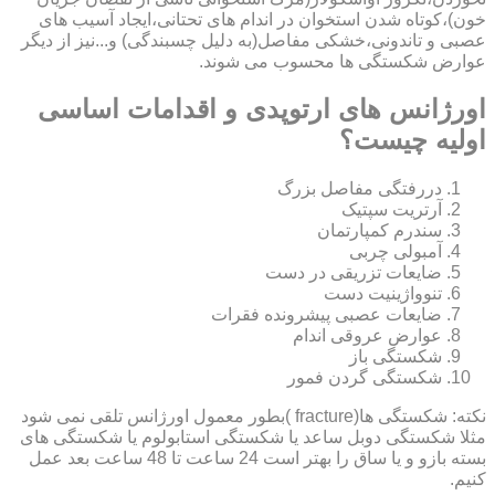
خون)،کوتاه شدن استخوان در اندام های تحتانی،ایجاد آسیب های
عصبی و تاندونی،خشکی مفاصل(به دلیل چسبندگی) و...نیز از دیگر
عوارض شکستگی ها محسوب می شوند.
اورژانس های ارتوپدی و اقدامات اساسی
اولیه چیست؟
دررفتگی مفاصل بزرگ
آرتریت سپتیک
سندرم کمپارتمان
آمبولی چربی
ضایعات تزریقی در دست
تنوواژینیت دست
ضایعات عصبی پیشرونده فقرات
عوارض عروقی اندام
شکستگی باز
شکستگی گردن فمور
نکته: شکستگی ها(fracture )بطور معمول اورژانس تلقی نمی شود
مثلا شکستگی دوبل ساعد یا شکستگی استابولوم یا شکستگی های
بسته بازو و یا ساق را بهتر است 24 ساعت تا 48 ساعت بعد عمل
کنیم.