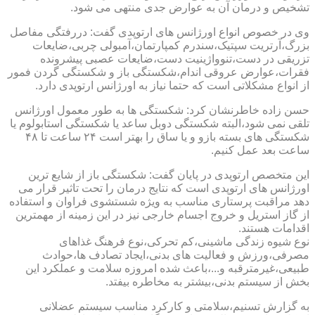
تشخیص و درمان آن به عوارض جدی منتهی می شود.
وی در خصوص انواع اورژانس های ارتوپدی گفت: دررفتگی مفاصل
بزرگ،آرتریت سپتیک،سندرم کمپارتمان،آمبولی چربی،ضایعات
تزریقی در دست،تنوواژینیت دست،ضایعات عصبی پیشرونده
فقرات،عوارض عروقی اندام،شکستگی باز و شکستگی گردن فمور
از انواع مشکلاتی است که حتما نیاز به اورژانس ارتوپدی دارد.
حسن زاده خاطرنشان کرد: شکستگی ها به طور معمول اورژانس
تلقی نمی شود،البته شکستگی دوبل ساعد یا شکستگی استابولوم یا
شکستگی های بسته بازو و یا ساق را بهتر است ۲۴ ساعت تا ۴۸
ساعت بعد عمل کنیم.
این متخصص ارتوپدی در پایان گفت: شکستگی باز از شایع ترین
اورژانس های ارتوپدی است که نتایج درمان را تحت تاثیر قرار می
دهد مراقبت پرستاری مناسب به ویژه شستشوی فراوان و استفاده
از گاز استریل و خروج اجسام خارجی نیز در این زمینه از مهمترین
اقدامات هستند.
نوع شیوه زندگی ماشینی،کم تحرکی،نوع فرهنگ غذاهای
مصرفی،ورزش و فعالیت های بدنی،ایجاد تصادف ها،حوادث
طبیعی،غیرمترقبه و...،باعث شده امروزه سلامت و عملکرد این
بخش از سیستم بدنی،بیشتر به مخاطره بیفتد.
به گزارش تسنیم،سلامتی و کارکرد مناسب سیستم عضلانی