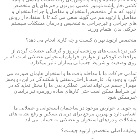
کلاغی،خار پاشنه،تومور عصبی مورتون،زخم های پای متخصص
ارتوپد که به آن متخصص استخوان و مفاصل یا جراح استخوان و
مفاصل یا ارتوپد هم می گویند سعی می کند تا با استفاده از روش
های جراحی و غیرجراحی به تشخیص و درمان مشکلات سیستم
حرکتی بدن اهتمام ورزد.
متخصص ارتوپد تهران کیست و چه کاری انجام می دهد؟
کمر درد،آسیب های ورزشی،آرتروز و گرفتگی عضلات گردن از
مراجعات کوچکی از عوارض فراوان استخوانی-عضلانی است که بر
روی وضعیت و شرایط جسمانی بیماران تاثیر میگذارد.
تمامی حرکات ما با مداخله بافت ها و استخوان هایمان صورت می
گیرد و وجود یک عارضه،ناراحتی،سفتی یا شکنندگی در این دو بخش
مهم از جسم می تواند تمامی عملکرد بدن ما را مختل نماید که در
این شرایط ممکن است حتی کارهای ساده روزمره نیز برایمان
غیرممکن شود.
به خوبی با عوارض موجود در ساختمان استخوانی و عضلانی ما
آشنایی دارد و بهترین مرجع برای درمان،تسکین و رفع نشانه های
مشکلات و دردهای استخوان و عضلانی به حساب می آید.
وظیفه اصلی متخصص ارتوپد چیست؟