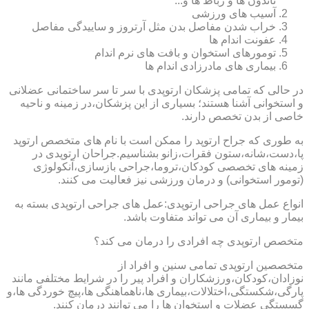
تاندون ها و رباط ها و...
آسیب های ورزشی
خراب شدن مفاصل بدن مثل آرتروز و ساییدگی مفاصل
عفونت اندام ها
تومورهای استخوان و بافت های نرم اندام
بیماری های مادرزادی اندام ها
در حالی که تمامی پزشکان ارتوپدی با سر تا سر ساختمانی عضلانی
و استخوانی آشنا هستند؛ بسیاری از این پزشکان،در زمینه و ناحیه
خاصی از بدن تخصص دارند.
به طوری که جراح ارتوپد را ممکن است با نام های متخصص ارتوپد
پا،دست،شانه،ستون فقرات،زانو بشناسیم.جراحان ارتوپدی در
زمینه های تخصصی کودکان،تروما،جراحی بازسازی،آنکولوژی
(تومور استخوانی) و درمان ورزشی نیز فعالیت می کنند.
انواع عمل های جراحی ارتوپدی:عمل های جراحی ارتوپدی بسته به
بیمار و بیماری آن می تواند متفاوت باشد.
متخصص ارتوپدی چه افرادی را درمان می کند؟
متخصصین ارتوپدی تمامی سنین و افراد از
نوزادان،کودکان،ورزشکاران و افراد پیر را در شرایط مختلفی مانند
پارگی،شکستگی،اختلالات،بیماری ها،ناهماهنگی ها،پیچ خوردگی ها،و
گسستگی عضلات و استخوان ها را می توانند درمان کنند.