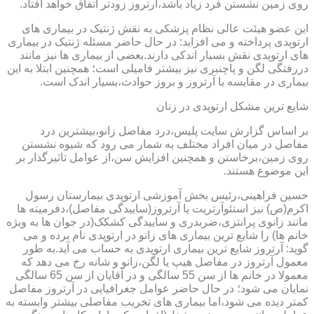
روی زمین نشستن فرد زیاد باشد،آرتروز زودتر اتفاق خواهد افتاد.
این عضو هیئت عالی نظام پزشکی به نقش ژنتیک در بیماری های
ارتوپدی پرداخته و می افزاید: در حال حاضر مسئله ژنتیک در بیماری
های ارتوپدی نقش بسیار اندکی دارند.بعضی از بیماری ها نیز مانند
دررفتگی لگن و پاچنبری نیز بیشتر فامیلی است؛ همچنین ابتلا به این
بیماری در مقایسه با آرتروز و بروز حوادث،بسیار اندک است.
شایع ترین مشکل ارتوپدی در زنان
بر اساس گزارش سایت پلیس،درد مفاصل زانو،بیشترین درد
مفاصل در میان افراد مختلف به شمار می رود که شیوه نشستن
روی زمین،برخاستن و همچنین افزایش سن،از عوامل تاثیرگذار بر
این موضوع هستند.
حسین فراهینی،رئیس بخش آموزشی ارتوپدی بیمارستان رسول
اکرم(ص) نیز استئوآرتریت یا آرتروز(ساییدگی مفاصل)،دفرمیته ها
مانند زانوی پرانتزی،ضربدری و ساییدگی کشکک(در جوان ها به ویژه
خانم ها) را شایع ترین بیماری های زانو در ارتوپدی نام برده و می
گوید: آرتروز شایع ترین بیماری ارتوپدی به حساب می آید.به طور
معمول آرتروز در مفاصل هیپ یا لگن،زانو و شانه رخ می دهد که
معمولا در خانم ها از سن 55 سالگی و در آقایان از سن 65 سالگی
نمایان می شود؛ در حال حاضر عوامل جغرافیایی در آرتروز مفاصل
کمتر دیده می شود،اما بیماری های تخریب مفاصلی بیشتر وابسته به