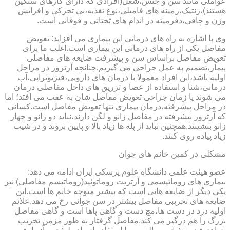
عواملی مانند سن و جنس،شغل(افرادی که دارای کارهای سنگین
هستند)،ژنتیک،زمینه های فامیلی،نوع تغذیه،بی تحرکی و افزایش
وزن و چاقی،دفرمیته در اندام های تحتانی و فوقانی است.
وی با اشاره به راه های درمانی این بیماری می افزاید: تعویض
مفاصل یکی از راه های درمانی این بیماری است.اغلب ما برای
تعویض مفاصل براساس سن و پیشرفت ضایعه های مفاصلی
بیمار،تصمیم به عمل جراحی می گیریم.چنانچه آرتروز در مراحل
اولیه باشد،این افراد معمولا با درمان های دارویی،فیزیوتراپی،آب
درمانی،شنا و استفاده از عصا و تزریق های داخل مفاصلی درمان
می شوند یا زمان جراحی تعویض مفاصل شان به عقب می افتد؛ اما
در مراحل پیشرفته،درمان بیماری تنها تعویض مفاصل است.کسانی
که آرتروز پیشرفته در مفاصل زانو و لگن دارند،نباید دو زانو و چهار
زانو بنشینند.همچنین نباید از پله ها زیاد بالا و پایین بروند و در شیب
زیاد پیاده روی کنند.
مشکلی در کمین خانم های جوان
عضو هیئت علمی دانشگاه علوم پزشکی ایران ادامه می دهد:
بیماری های روماتیسمی و آرتریت روماتوئید(روماتیسم مفاصلی) نیز
یکی دیگر از ضایعه هایی است که بیشتر متوجه خانم ها است.این
ضایعه های تخریبی مفاصل بیشتر در سن جوانی رخ می دهد.علائم
اولیه درد در دست ها،مچ دست و گاهی پاها است و گاهی مفاصل
بزرگ را هم درگیر می کند.مفاصل گرفتار به طور مزمن تخریب