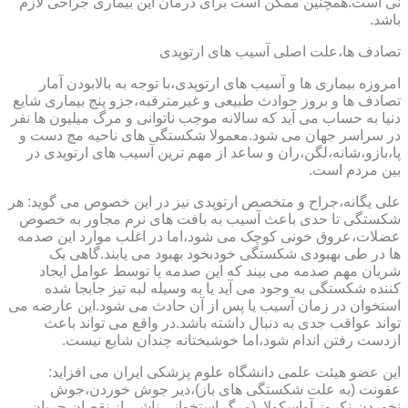
نی است.همچنین ممکن است برای درمان این بیماری جراحی لازم
باشد.
تصادف ها،علت اصلی آسیب های ارتوپدی
امروزه بیماری ها و آسیب های ارتوپدی،با توجه به بالابودن آمار
تصادف ها و بروز حوادث طبیعی و غیرمترقبه،جزو پنج بیماری شایع
دنیا به حساب می آید که سالانه موجب ناتوانی و مرگ میلیون ها نفر
در سراسر جهان می شود.معمولا شکستگی های ناحیه مچ دست و
پا،بازو،شانه،لگن،ران و ساعد از مهم ترین آسیب های ارتوپدی در
بین مردم است.
علی یگانه،جراح و متخصص ارتوپدی نیز در این خصوص می گوید: هر
شکستگی تا حدی باعث آسیب به بافت های نرم مجاور به خصوص
عضلات،عروق خونی کوچک می شود،اما در اغلب موارد این صدمه
ها در طی بهبودی شکستگی خودبخود بهبود می یابند.گاهی یک
شریان مهم صدمه می بیند که این صدمه یا توسط عوامل ایجاد
کننده شکستگی به وجود می آید یا به وسیله لبه تیز جابجا شده
استخوان در زمان آسیب یا پس از آن حادث می شود.این عارضه می
تواند عواقب جدی به دنبال داشته باشد.در واقع می تواند باعث
ازدست رفتن اندام شود،اما خوشبختانه چندان شایع نیست.
این عضو هیئت علمی دانشگاه علوم پزشکی ایران می افزاید:
عفونت (به علت شکستگی های باز)،دیر جوش خوردن،جوش
نخوردن،نکروز آواسکولار(مرگ استخوانی ناشی از نقصان جریان