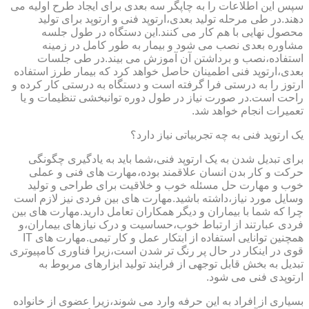
سپس این اطلاعات را به چاپگر سه بعدی برای ایجاد طرح اولیه می
دهند.در طی مرحله تولید بعدی،ارتوپد فنی و ارتوپد برای تولید
محصول نهایی با هم کار می کنند.این دستگاه در طول جلسه
مشاوره بعدی نصب می شود و بیمار به طور کامل در زمینه
استفاده،نصب و برداشتن آن آموزش می بیند.در طی جلسات
بعدی،ارتوپد فنی اطمینان حاصل خواهد کرد که بیمار طرز استفاده
ارتوز را به درستی فرا گرفته است و دستگاه به درستی کار کرده و
راحت است.در صورت نیاز در طول دوره توانبخشی تنظیمات و یا
تعمیرات انجام خواهد شد.
یک ارتوپد فنی به چه تجربیاتی نیاز دارد؟
برای تبدیل شدن به یک ارتوپد فنی،شما باید به یادگیری چگونگی
حرکت و کار بدن انسان علاقمند بوده،مهارت های فنی و عملی
خوب و مهارت حل مسئله خوب و خلاقیت برای طراحی و تولید
وسایل مورد نیاز،داشته باشید.مهارت های بین فردی نیز لازم است
چرا که شما با بیماران و دیگر همکاران تعامل دارید.مهارت های بین
فردی عبارتند از ارتباط خوب،حساسیت و درک نیازهای بیماران،و
همچنین توانایی استفاده از ابتکار عمل و کار تیمی.مهارت های IT
قوی در اینکار در حال پر رنگ تر شدن است،زیرا فناوری کامپیوتری
تبدیل به بخش قابل توجهی از فرایند تولید ابزارهای مربوط به
ارتوپدی فنی می شود.
بسیاری از افراد به این حرفه وارد می شوند،زیرا عضوی از خانواده