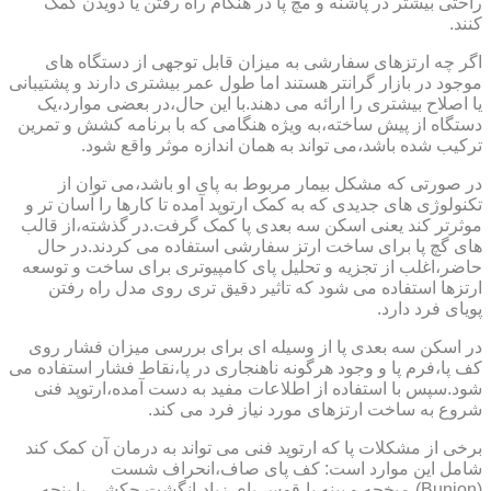
راحتی بیشتر در پاشنه و مچ پا در هنگام راه رفتن یا دویدن کمک
کنند.
اگر چه ارتزهای سفارشی به میزان قابل توجهی از دستگاه های
موجود در بازار گرانتر هستند اما طول عمر بیشتری دارند و پشتیبانی
یا اصلاح بیشتری را ارائه می دهند.با این حال،در بعضی موارد،یک
دستگاه از پیش ساخته،به ویژه هنگامی که با برنامه کشش و تمرین
ترکیب شده باشد،می تواند به همان اندازه موثر واقع شود.
در صورتی که مشکل بیمار مربوط به پای او باشد،می توان از
تکنولوژی های جدیدی که به کمک ارتوپد آمده تا کارها را آسان تر و
موثرتر کند یعنی اسکن سه بعدی پا کمک گرفت.در گذشته،از قالب
های گچ پا برای ساخت ارتز سفارشی استفاده می کردند.در حال
حاضر،اغلب از تجزیه و تحلیل پای کامپیوتری برای ساخت و توسعه
ارتزها استفاده می شود که تاثیر دقیق تری روی مدل راه رفتن
پویای فرد دارد.
در اسکن سه بعدی پا از وسیله ای برای بررسی میزان فشار روی
کف پا،فرم پا و وجود هرگونه ناهنجاری در پا،نقاط فشار استفاده می
شود.سپس با استفاده از اطلاعات مفید به دست آمده،ارتوپد فنی
شروع به ساخت ارتزهای مورد نیاز فرد می کند.
برخی از مشکلات پا که ارتوپد فنی می تواند به درمان آن کمک کند
شامل این موارد است: کف پای صاف،انحراف شست
(Bunion)،میخچه و پینه پا،قوس پای زیاد،انگشت چکشی یا پنجه