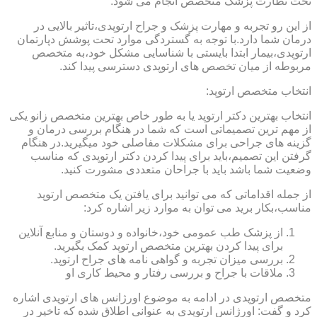
تحت نظارت پزشک متخصص انجام می شود.
از این رو تجربه و مهارت پزشک و جراح ارتوپدی،تاثیر بالایی در
درمان شما دارد.با توجه به گستردگی موارد تحت پوشش دپارتمان
ارتوپدی،بیمار ابتدا بایستی با شناسایی مشکل خود،به متخصص
مربوطه از میان تخصص های ارتوپدی دسترسی پیدا کند.
انتخاب متخصص ارتوپد:
انتخاب بهترین دکتر ارتوپد یا به طور خاص بهترین متخصص زانو یکی
از مهم ترین تصمیماتی است که شما در هنگام بررسی درمان و
گزینه های جراحی برای مشکلات مفاصلی خود میگیرید.در هنگام
گرفتن این تصمیم،باید برای پیدا کردن دکتر ارتوپدی که مناسب
وضعیت شما باشد باید با جراحان متعددی مشورت کنید.
از جمله اقداماتی که می توانید برای یافتن یک متخصص ارتوپد
مناسب،بکار برید می توان به موارد زیر اشاره کرد:
از پزشک طب عمومی خود،خانواده و دوستان و منابع آنلاین
برای پیدا کردن بهترین متخصص ارتوپد کمک بگیرید.
بررسی میزان تجربه و گواهی نامه های جراح ارتوپد.
ملاقات با جراح و بررسی رفتار و محیط کاری او
متخصص ارتوپدی در ادامه به موضوع اورژانس های ارتوپدی اشاره
کرد و گفت: اورژانس ارتوپدی به عنوانی اطلاق شده که تاخیر در