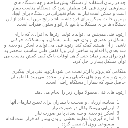
چه در زمان استفاده از دستگاه پیش ساخته و چه دستگاه های
سفارشی ارتوپد فنی باید مطمئن شود که دستگاه مناسب بیمار
است و ممکن است نیاز به انجام تغییراتی در دستگاه برای ایجاد
بهترین حالت ممکن برای فرد داشته باشد.رایج ترین استفاده از این
دستگاه ها برای مشکلات پا،مچ پا،زانو و ستون فقرات است.
ارتوپد فنی همچنین می تواند با تولید ارتزها به افرادی که دارای
مشکل در عضوی از بدن خود مانند مشکل پا و مشکلات حرکتی
ناشی از آن هستند کمک کند.ارتوپد فنی می تواند با اسکن دو بعدی و
سه بعدی پا اقدام به ساختن ارتز و یا کفش طبی مناسب منحصر به
فرد برای بیمار نماید.حتی گاهی اوقات با یک کفی کفش مناسب می
توان مشکل بیمار را حل کرد.
هنگامی که پروتز یا ارتز نصب می شود،ارتوپد فنی برای پیگیری
درمان و مشاوره های تکمیلی بیمار را مجددا می بیند تا اطمینان
حاصل شود که بیمار از دستگاه راضی است.
ارتوپد های فنی معمولا موارد زیر را انجام می دهند:
معاینه،ارزیابی و صحبت با بیماران برای تعیین نیازهای آنها
ارزیابی بیومکانیکال در صورت نیاز
اسکن دو بعدی و سه بعدی پا در صورت نیاز
اندازه گیری یا معاینه بخشی از بدن بیمار که قرار است اندام
مصنوعی روی آن نصب گردد