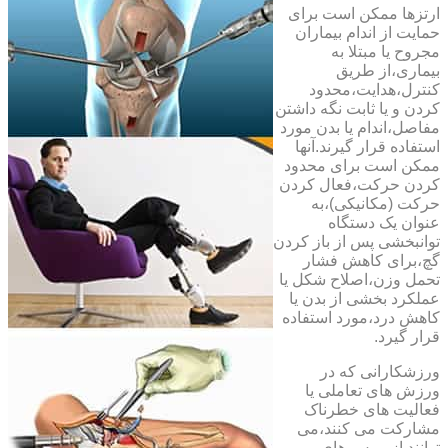
ارتزها ممکن است برای
حمایت از اندام بیماران
مجروح یا مبتلا به
بیماری،از طریق
کنترل،هدایت،محدود
کردن و یا ثابت نگه داشتن
مفاصل،اندام یا بدن مورد
استفاده قرار گیرند.آنها
ممکن است برای محدود
کردن حرکت،فعال کردن
حرکت (مکانیکی)،به
عنوان یک دستگاه
توانبخشی پس از باز کردن
گچ،برای کاهش فشار
تحمل وزن،اصلاح شکل یا
عملکرد بخشی از بدن یا
کاهش درد،مورد استفاده
قرار گیرد.
ورزشکارانی که در
ورزش های تعاملی یا
فعالیت های خطرناک
مشارکت می کنند،می
توانند از بریس های