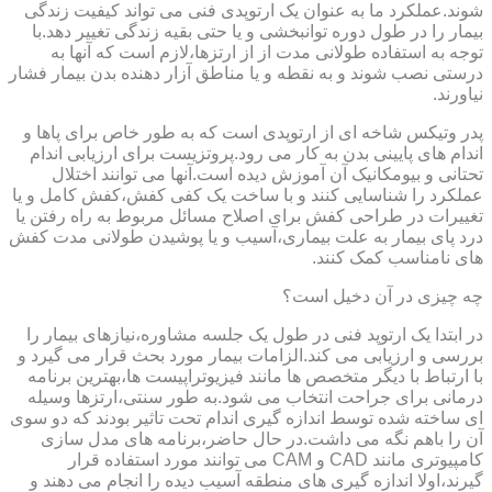
شوند.عملکرد ما به عنوان یک ارتوپدی فنی می تواند کیفیت زندگی
بیمار را در طول دوره توانبخشی و یا حتی بقیه زندگی تغییر دهد.با
توجه به استفاده طولانی مدت از از ارتزها،لازم است که آنها به
درستی نصب شوند و به نقطه و یا مناطق آزار دهنده بدن بیمار فشار
نیاورند.
پدر وتیکس شاخه ای از ارتوپدی است که به طور خاص برای پاها و
اندام های پایینی بدن به کار می رود.پروتزیست برای ارزیابی اندام
تحتانی و بیومکانیک آن آموزش دیده است.آنها می توانند اختلال
عملکرد را شناسایی کنند و با ساخت یک کفی کفش،کفش کامل و یا
تغییرات در طراحی کفش برای اصلاح مسائل مربوط به راه رفتن یا
درد پای بیمار به علت بیماری،آسیب و یا پوشیدن طولانی مدت کفش
های نامناسب کمک کنند.
چه چیزی در آن دخیل است؟
در ابتدا یک ارتوپد فنی در طول یک جلسه مشاوره،نیازهای بیمار را
بررسی و ارزیابی می کند.الزامات بیمار مورد بحث قرار می گیرد و
با ارتباط با دیگر متخصص ها مانند فیزیوتراپیست ها،بهترین برنامه
درمانی برای جراحت انتخاب می شود.به طور سنتی،ارتزها وسیله
ای ساخته شده توسط اندازه گیری اندام تحت تاثیر بودند که دو سوی
آن را باهم نگه می داشت.در حال حاضر،برنامه های مدل سازی
کامپیوتری مانند CAD و CAM می توانند مورد استفاده قرار
گیرند،اولا اندازه گیری های منطقه آسیب دیده را انجام می دهند و