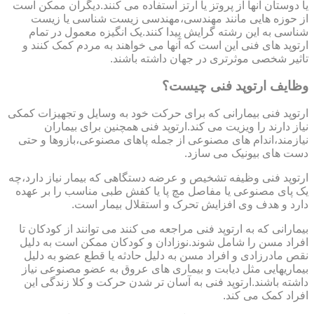
یا دوستان آنها از پروتز یا ارتز استفاده می کنند.دیگران ممکن است
از حوزه هایی مانند مهندسی،مهندسی زیست شناسی یا زیست
شناسی به این رشته گرایش پیدا کنند.یک انگیزه معمول در تمام
ارتوپد های فنی این است که آنها می خواهند به مردم کمک کنند و
تاثیر شخصی موثرتری در جهان داشته باشند.
وظایف ارتوپد فنی چیست؟
ارتوپد فنی بیمارانی که برای حرکت خود به وسایل و تجهیزات کمکی
نیاز دارند را ویزیت می کند.ارتوپد فنی همچنین برای بیماران
نیازمند،اندام های مصنوعی از جمله پاهای مصنوعی،بازوها و حتی
دست های بیونیک می سازد.
ارتوپد فنی وظیفه تشخیص و عرضه دستگاهی که بیمار نیاز دارد،چه
یک پای مصنوعی یا مفاصل مچ پا یا کفش طبی مناسب را بر عهده
دارد و هدف وی افزایش تحرک و استقلال بیمار است.
بیمارانی که به ارتوپد فنی مراجعه می کنند می توانند از کودکان تا
افراد مسن را شامل شوند.نوزادان و کودکان ممکن است به دلیل
نقص مادرزادی و افراد مسن به دلیل حادثه یا قطع عضو به دلیل
بیماریهایی مثل دیابت و بیماری های عروق به عضو مصنوعی نیاز
داشته باشند.ارتوپد فنی به آسان تر شدن حرکت و کلا زندگی این
افراد کمک می کند.