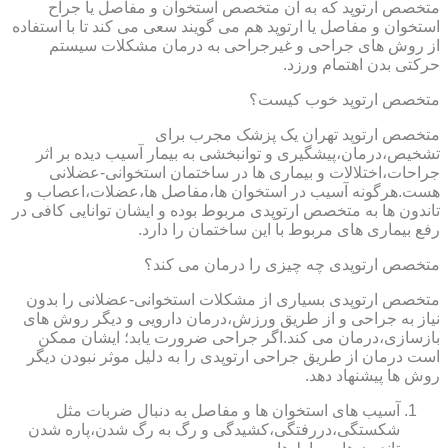
متخصص ارتوپد که به آن متخصص استخوان و مفاصل یا جراح
استخوان و مفاصل یا ارتوپد هم می گویند سعی می کند تا با استفاده
از روش های جراحی و غیرجراحی به درمان مشکلات سیستم
حرکتی بدن اهتمام ورزد.
متخصص ارتوپد خوب کیست؟
متخصص ارتوپد تهران یک پزشک مجرب برای
تشخیص،درمان،پیشگیری و توانبخشی به بیمار آسیب دیده بر اثر
جراحات،اختلالات و بیماری ها در ساختمان استخوانی-عضلانی
هست.هرگونه آسیب در استخوان ها،مفاصل ها،عضلات،اعصاب و
تاندون ها به متخصص ارتوپدی مربوط بوده و ایشان توانایی کافی در
رفع بیماری های مربوط با این ساختمان را دارد.
متخصص ارتوپدی چه چیزی را درمان می کند؟
متخصص ارتوپدی بسیاری از مشکلات استخوانی-عضلانی را بدون
نیاز به جراحی و از طریق ورزش،درمان دارویی و دیگر روش های
بازسازی،درمان می کند.اگر جراحی ضرورت یابد؛ ایشان ممکن
است درمان از طریق جراحی ارتوپدی را به دلیل موثر نبودن دیگر
روش ها پیشنهاد دهد.
آسیب های استخوان ها و مفاصل به دنبال ضربات مثل
شکستگی،دررفتگی،کشیدگی و رگ به رگ شدن،پاره شدن