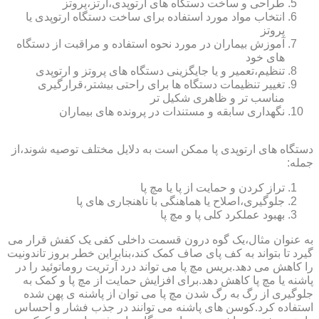
طراحی و ساخت دستگاه های ارتوپدی،ارتز،پروتز
انتخاب مواد مورد استفاده برای ساخت دستگاه ارتوپدی یا
پروتز
آموزش بیماران در مورد نحوه استفاده و مراقبت از دستگاه
های خود
تنظیم،تعمیر و یا جایگزینی دستگاه های پروتز و ارتوپدی
تغییر تنظیمات دستگاه ها برای راحتی بیشتر،قرارگیری
مناسب تر و ظاهری شکیل تر
نگهداری سابقه و مستندات در پرونده های بیماران
دستگاه های ارتوپدی پا ممکن است به دلایل مختلف توصیه شوند،از
جمله:
تراز کردن و حمایت از پا یا مچ پا
جلوگیری،اصلاح یا هماهنگی با ناهنجاری های پا
بهبود عملکرد کلی پا و مچ پا
به عنوان مثال،یک گوه درون قسمت داخلی کفی یک کفش قرار می
گیرد تا بتواند به کف پای صاف کمک کند،بنابراین خطر بروز تاندونیت
را کاهش می دهد.بریس مچ پا می تواند درد آرتریت روماتوئید را در
پاشنه یا مچ پا کاهش دهد.برای افزایش حمایت از مچ پا و کمک به
جلوگیری از رگ به رگ شدن مچ پا می توان از پاشنه ی پهن شده
استفاده کرد.کوسن های پاشنه می توانند در جذب فشار و احساس