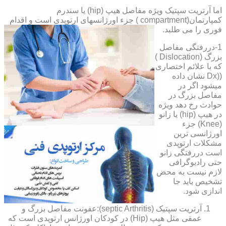
اما آرتریت سپتیک ویژه مفاصل هیپ (hip) یا سندرم
کمپارتمان(compartment ) جزء اورژانسهای ارتوپدی است و اقدام
فوری را می طلبد.
1-دررفتگی مفاصل
بزرگ (Dislocation )
که با علائم اختصاری
((Dx نشان داده
میشود اگر در
مفاصل بزرگ در
حوادث رخ دهد ویژه
در هیپ (hip) یا زانو
(Knee) جزء
اورژانسی ترین
مشکلات ارتوپدی
است دررفتگی زانو
حتی رادیوگرافی
لازم نیست به محض
تشخیص باید جا
اندازی شود.
آرتریت سپتیک (septic Arthritis):عفونت مفاصل بزرگ و
عمقی مثل هیپ (Hip) در کودکان اورژانس ارتوپدی است که