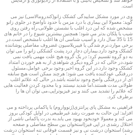
خواهد شد و تشخیص بالینی و با استفاده از رادیولوژی و آزمایش
است.
وی در مورد مشکل ساییدگی کشکک زانو(کندرومالاسی) نیز می
گوید: معمولا این بیماری با درد مزمن با حدود ناواضح در جلوی زانو
مشخص شده که این درد اغلب با نشستن طولانی،راه رفتن روی
شیب یا پلکان بدتر می شود؛ همچنین بیشترین شیوع را در خانم های
15 تا 35 سال دارد و آسیب شناسی آن ها اغلب نامشخص است.در
برخی موارد،نرم شدگی یا فیبریلاسیون غضروف مفاصلی پوشاننده
کشکک وجود دارد.بیماران دچار درد پشت کشککی زانو را می توان
به دو گروه تقسیم کرد؛ در یک گروه هیچ علت مهمی یافت نمی
شود،در حالی که در گروه دیگری شواهدی از به هم خوردن امتداد
کشکک وجود دارد.در این گروه اخیر،وجود برخی عوامل،مسئول
دررفتگی عودکننده یافت می شود؛ هرچند ممکن است هیچ سابقه
ای از دررفتگی واضح وجود نداشته باشد.در حالی که علائم اغلب
طولانی مدت هستند،اما شدید نیستند و با محدود کردن فعالیت هایی
که علائم را تشدید می کنند و نیز فیزیوتراپی،می توان آن ها را
برطرف کرد.
فراهینی به مشکل پای پرانتزی(ژنوواروم) یا پاکمانی پرداخته و می
افزاید: این حالت به صورت رشد غیرطبیعی در اوایل کودکی بروز
می کند و معمولا خودبخود بهبود می یابد.به ندرت پاکمانی ناشی از
اختلال رشدی در اپی فیز(استخوان بین سطح مفاصلی و صفحه
رشد) استخوان درشت نی و نیز قسمت فوقانی تنه استخوان درشت