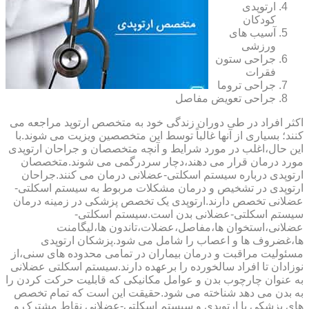
ارتوپدی
کودکان
آسیب های
ورزشی
جراحی ستون
فقرات
جراحی تروما
جراحی تعویض مفاصل
اکثر افراد در طی دوران زندگی خود به متخصص ارتوپد مراجعه می
کنند؛ بسیاری از آنها غالباً توسط این متخصصین ویزیت می شوند.با
این حال،اغلب در مورد شرایط و آنچه متخصصان و جراحان ارتوپدی
مورد درمان قرار می دهند،دچار سردرگمی می شوند.متخصصان
ارتوپدی درباره سیستم اسکلتی-عضلانی درمان می کنند.جراحان
ارتوپدی در تشخیص و درمان مشکلات مربوط به سیستم اسکلتی-
عضلانی تخصص دارند.ارتوپدی یک تخصص پزشکی در زمینه درمان
سیستم اسکلتی-عضلانی بدن است.سیستم اسکلتی-
عضلانی،استخوان ها،مفاصل،عضلات،تاندون ها،لیگامنت
ها،غضروف ها و اعصاب را شامل می شود.پزشکان ارتوپدی
مسئولیت مراقبت و درمان بیماران در تمامی محدوده های سنی،از
نوزادان تا افراد سالخورده را برعهده دارند.سیستم اسکلتی عضلانی
به عنوان چارچوب بدن و عوامل مکانیکی که قابلیت حرکت کردن را
به بدن می دهد شناخته می شود.حقیقت این است که تمام تخصص
های پزشکی با ارتوپدی و سیستم اسکلتی-عضلانی نقاط مشترک و