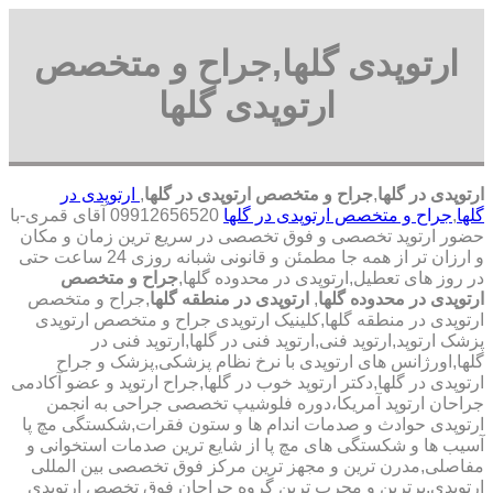
ارتوپدی گلها,جراح و متخصص
ارتوپدی گلها
ارتوپدی در گلها
,
جراح و متخصص ارتوپدی در گلها
,
ارتوپدی در
گلها
,
جراح و متخصص ارتوپدی در گلها
09912656520 آقای قمری-با
حضور ارتوپد تخصصی و فوق تخصصی در سریع ترین زمان و مکان
و ارزان تر از همه جا مطمئن و قانونی شبانه روزی 24 ساعت حتی
در روز های تعطیل,ارتوپدی در محدوده گلها,
جراح و متخصص
ارتوپدی در محدوده گلها
,
ارتوپدی در منطقه گلها
,جراح و متخصص
ارتوپدی در منطقه گلها,کلینیک ارتوپدی جراح و متخصص ارتوپدی
پزشک ارتوپد,ارتوپد فنی,ارتوپد فنی در گلها,ارتوپد فنی در
گلها,اورژانس های ارتوپدی با نرخ نظام پزشکی,پزشک و جراح
ارتوپدی در گلها,دکتر ارتوپد خوب در گلها,جراح ارتوپد و عضو آکادمی
جراحان ارتوپد آمریکا،دوره فلوشیپ تخصصی جراحی به انجمن
ارتوپدی حوادث و صدمات اندام ها و ستون فقرات,شکستگی مچ پا
آسیب ها و شکستگی های مچ پا از شایع ترین صدمات استخوانی و
مفاصلی,مدرن ترین و مجهز ترین مرکز فوق تخصصی بین المللی
ارتوپدی.برترین ‏و ‏مجرب ‏ترین ‏گروه ‏جراحان ‏فوق ‏تخصص ‏ارتوپدی