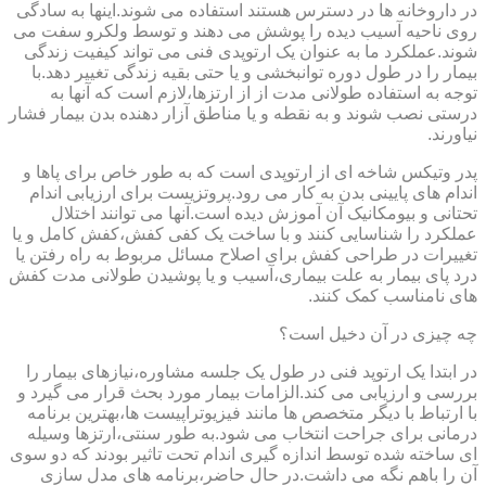
در داروخانه ها در دسترس هستند استفاده می شوند.اینها به سادگی
روی ناحیه آسیب دیده را پوشش می دهند و توسط ولکرو سفت می
شوند.عملکرد ما به عنوان یک ارتوپدی فنی می تواند کیفیت زندگی
بیمار را در طول دوره توانبخشی و یا حتی بقیه زندگی تغییر دهد.با
توجه به استفاده طولانی مدت از از ارتزها،لازم است که آنها به
درستی نصب شوند و به نقطه و یا مناطق آزار دهنده بدن بیمار فشار
نیاورند.
پدر وتیکس شاخه ای از ارتوپدی است که به طور خاص برای پاها و
اندام های پایینی بدن به کار می رود.پروتزیست برای ارزیابی اندام
تحتانی و بیومکانیک آن آموزش دیده است.آنها می توانند اختلال
عملکرد را شناسایی کنند و با ساخت یک کفی کفش،کفش کامل و یا
تغییرات در طراحی کفش برای اصلاح مسائل مربوط به راه رفتن یا
درد پای بیمار به علت بیماری،آسیب و یا پوشیدن طولانی مدت کفش
های نامناسب کمک کنند.
چه چیزی در آن دخیل است؟
در ابتدا یک ارتوپد فنی در طول یک جلسه مشاوره،نیازهای بیمار را
بررسی و ارزیابی می کند.الزامات بیمار مورد بحث قرار می گیرد و
با ارتباط با دیگر متخصص ها مانند فیزیوتراپیست ها،بهترین برنامه
درمانی برای جراحت انتخاب می شود.به طور سنتی،ارتزها وسیله
ای ساخته شده توسط اندازه گیری اندام تحت تاثیر بودند که دو سوی
آن را باهم نگه می داشت.در حال حاضر،برنامه های مدل سازی