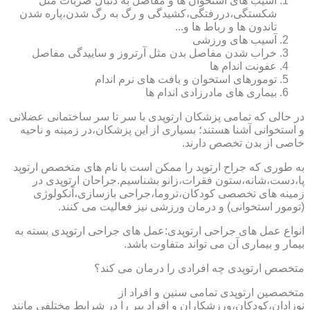
آسیب های استخوان ها و مفاصل به دنبال ضربات مثل
شکستگی،دررفتگی،کشیدگی و رگ به رگ شدن،پاره شدن
تاندون ها و رباط ها و...
آسیب های ورزشی
خراب شدن مفاصل بدن مثل آرتروز و ساییدگی مفاصل
عفونت اندام ها
تومورهای استخوان و بافت های نرم اندام
بیماری های مادرزادی اندام ها
در حالی که تمامی پزشکان ارتوپدی با سر تا سر ساختمانی عضلانی
و استخوانی آشنا هستند؛ بسیاری از این پزشکان،در زمینه و ناحیه
خاصی از بدن تخصص دارند.
به طوری که جراح ارتوپد را ممکن است با نام های متخصص ارتوپد
پا،دست،شانه،ستون فقرات،زانو بشناسیم.جراحان ارتوپدی در
زمینه های تخصصی کودکان،تروما،جراحی بازسازی،آنکولوژی
(تومور استخوانی) و درمان ورزشی نیز فعالیت می کنند.
انواع عمل های جراحی ارتوپدی:عمل های جراحی ارتوپدی بسته به
بیمار و بیماری آن می تواند متفاوت باشد.
متخصص ارتوپدی چه افرادی را درمان می کند؟
متخصصین ارتوپدی تمامی سنین و افراد از
نوزادان،کودکان،ورزشکاران و افراد پیر را در شرایط مختلفی مانند