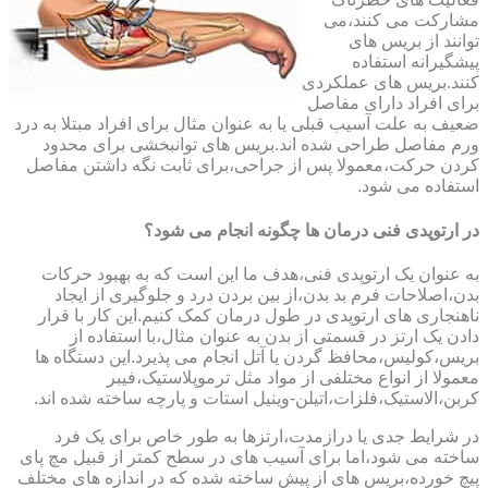
مشارکت می کنند،می
توانند از بریس های
پیشگیرانه استفاده
کنند.بریس های عملکردی
برای افراد دارای مفاصل
ضعیف به علت آسیب قبلی یا به عنوان مثال برای افراد مبتلا به درد
ورم مفاصل طراحی شده اند.بریس های توانبخشی برای محدود
کردن حرکت،معمولا پس از جراحی،برای ثابت نگه داشتن مفاصل
استفاده می شود.
در ارتوپدی فنی درمان ها چگونه انجام می شود؟
به عنوان یک ارتوپدی فنی،هدف ما این است که به بهبود حرکات
بدن،اصلاحات فرم بد بدن،از بین بردن درد و جلوگیری از ایجاد
ناهنجاری های ارتوپدی در طول درمان کمک کنیم.این کار با قرار
دادن یک ارتز در قسمتی از بدن به عنوان مثال،با استفاده از
بریس،کولیس،محافظ گردن یا آتل انجام می پذیرد.این دستگاه ها
معمولا از انواع مختلفی از مواد مثل ترموپلاستیک،فیبر
کربن،الاستیک،فلزات،اتیلن-وینیل استات و پارچه ساخته شده اند.
در شرایط جدی یا درازمدت،ارتزها به طور خاص برای یک فرد
ساخته می شود،اما برای آسیب های در سطح کمتر از قبیل مچ پای
پیچ خورده،بریس های از پیش ساخته شده که در اندازه های مختلف