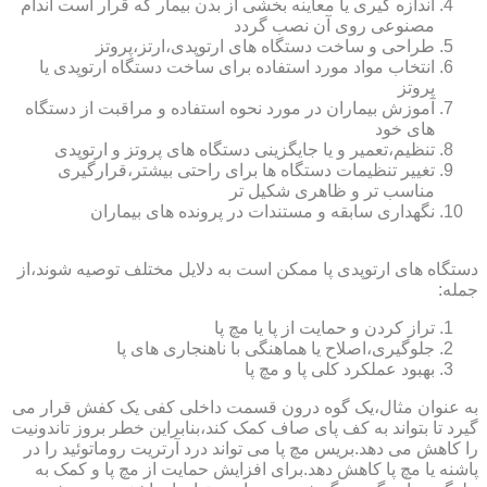
اندازه گیری یا معاینه بخشی از بدن بیمار که قرار است اندام
مصنوعی روی آن نصب گردد
طراحی و ساخت دستگاه های ارتوپدی،ارتز،پروتز
انتخاب مواد مورد استفاده برای ساخت دستگاه ارتوپدی یا
پروتز
آموزش بیماران در مورد نحوه استفاده و مراقبت از دستگاه
های خود
تنظیم،تعمیر و یا جایگزینی دستگاه های پروتز و ارتوپدی
تغییر تنظیمات دستگاه ها برای راحتی بیشتر،قرارگیری
مناسب تر و ظاهری شکیل تر
نگهداری سابقه و مستندات در پرونده های بیماران
دستگاه های ارتوپدی پا ممکن است به دلایل مختلف توصیه شوند،از
جمله:
تراز کردن و حمایت از پا یا مچ پا
جلوگیری،اصلاح یا هماهنگی با ناهنجاری های پا
بهبود عملکرد کلی پا و مچ پا
به عنوان مثال،یک گوه درون قسمت داخلی کفی یک کفش قرار می
گیرد تا بتواند به کف پای صاف کمک کند،بنابراین خطر بروز تاندونیت
را کاهش می دهد.بریس مچ پا می تواند درد آرتریت روماتوئید را در
پاشنه یا مچ پا کاهش دهد.برای افزایش حمایت از مچ پا و کمک به