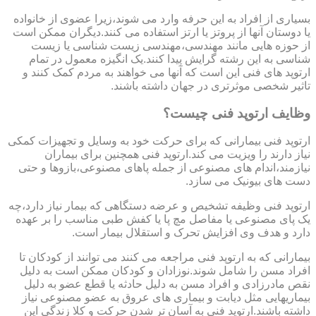
بسیاری از افراد به این حرفه وارد می شوند،زیرا عضوی از خانواده
یا دوستان آنها از پروتز یا ارتز استفاده می کنند.دیگران ممکن است
از حوزه هایی مانند مهندسی،مهندسی زیست شناسی یا زیست
شناسی به این رشته گرایش پیدا کنند.یک انگیزه معمول در تمام
ارتوپد های فنی این است که آنها می خواهند به مردم کمک کنند و
تاثیر شخصی موثرتری در جهان داشته باشند.
وظایف ارتوپد فنی چیست؟
ارتوپد فنی بیمارانی که برای حرکت خود به وسایل و تجهیزات کمکی
نیاز دارند را ویزیت می کند.ارتوپد فنی همچنین برای بیماران
نیازمند،اندام های مصنوعی از جمله پاهای مصنوعی،بازوها و حتی
دست های بیونیک می سازد.
ارتوپد فنی وظیفه تشخیص و عرضه دستگاهی که بیمار نیاز دارد،چه
یک پای مصنوعی یا مفاصل مچ پا یا کفش طبی مناسب را بر عهده
دارد و هدف وی افزایش تحرک و استقلال بیمار است.
بیمارانی که به ارتوپد فنی مراجعه می کنند می توانند از کودکان تا
افراد مسن را شامل شوند.نوزادان و کودکان ممکن است به دلیل
نقص مادرزادی و افراد مسن به دلیل حادثه یا قطع عضو به دلیل
بیماریهایی مثل دیابت و بیماری های عروق به عضو مصنوعی نیاز
داشته باشند.ارتوپد فنی به آسان تر شدن حرکت و کلا زندگی این