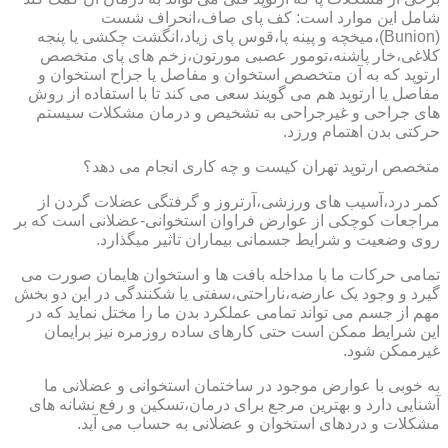
شامل این موارد است: کف پای صاف،انحراف شست
(Bunion)،میخچه و پینه پا،قوس پای زیاد،انگشت چکشی یا پنجه
کلاغی،خار پاشنه،تومور عصبی مورتون،زخم های پای متخصص
ارتوپد که به آن متخصص استخوان و مفاصل یا جراح استخوان و
مفاصل یا ارتوپد هم می گویند سعی می کند تا با استفاده از روش
های جراحی و غیرجراحی به تشخیص و درمان مشکلات سیستم
حرکتی بدن اهتمام ورزد.
متخصص ارتوپد تهران کیست و چه کاری انجام می دهد؟
کمر درد،آسیب های ورزشی،آرتروز و گرفتگی عضلات گردن از
مراجعات کوچکی از عوارض فراوان استخوانی-عضلانی است که بر
روی وضعیت و شرایط جسمانی بیماران تاثیر میگذارد.
تمامی حرکات ما با مداخله بافت ها و استخوان هایمان صورت می
گیرد و وجود یک عارضه،ناراحتی،سفتی یا شکنندگی در این دو بخش
مهم از جسم می تواند تمامی عملکرد بدن ما را مختل نماید که در
این شرایط ممکن است حتی کارهای ساده روزمره نیز برایمان
غیرممکن شود.
به خوبی با عوارض موجود در ساختمان استخوانی و عضلانی ما
آشنایی دارد و بهترین مرجع برای درمان،تسکین و رفع نشانه های
مشکلات و دردهای استخوان و عضلانی به حساب می آید.