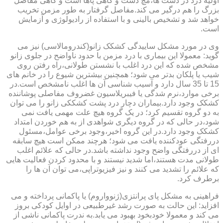
اولیه درد در دست ها،مچ دست و گاهی پاها است و گاهی مفاصل
بزرگ را هم درگیر می کند.مفاصل گرفتار به طور مزمن تخریب
خواهد شد و تشخیص بالینی و با استفاده از رادیولوژی و آزمایش
است.
وی در مورد مشکل ساییدگی کشکک زانو(کندرومالاسی) نیز می
گوید: معمولا این بیماری با درد مزمن با حدود ناواضح در جلوی زانو
مشخص شده که این درد اغلب با نشستن طولانی،راه رفتن روی
شیب یا پلکان بدتر می شود؛ همچنین بیشترین شیوع را در خانم های
15 تا 35 سال دارد و آسیب شناسی آن ها اغلب نامشخص است.در
برخی موارد،نرم شدگی یا فیبریلاسیون غضروف مفاصلی پوشاننده
کشکک وجود دارد.بیماران دچار درد پشت کشککی زانو را می توان
به دو گروه تقسیم کرد؛ در یک گروه هیچ علت مهمی یافت نمی
شود،در حالی که در گروه دیگری شواهدی از به هم خوردن امتداد
کشکک وجود دارد.در این گروه اخیر،وجود برخی عوامل،مسئول
دررفتگی عودکننده یافت می شود؛ هرچند ممکن است هیچ سابقه
ای از دررفتگی واضح وجود نداشته باشد.در حالی که علائم اغلب
طولانی مدت هستند،اما شدید نیستند و با محدود کردن فعالیت هایی
که علائم را تشدید می کنند و نیز فیزیوتراپی،می توان آن ها را
برطرف کرد.
فراهینی به مشکل پای پرانتزی(ژنوواروم) یا پاکمانی پرداخته و می
افزاید: این حالت به صورت رشد غیرطبیعی در اوایل کودکی بروز
می کند و معمولا خودبخود بهبود می یابد.به ندرت پاکمانی ناشی از