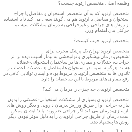
وظیفه اصلی متخصص ارتوپد چیست؟
متخصص ارتوپد که به آن متخصص استخوان و مفاصل یا جراح
استخوان و مفاصل یا ارتوپد هم می گویند سعی می کند تا با استفاده
از روش های جراحی و غیرجراحی به درمان مشکلات سیستم
حرکتی بدن اهتمام ورزد.
متخصص ارتوپد خوب کیست؟
متخصص ارتوپد تهران یک پزشک مجرب برای
تشخیص،درمان،پیشگیری و توانبخشی به بیمار آسیب دیده بر اثر
جراحات،اختلالات و بیماری ها در ساختمان استخوانی-عضلانی
هست.هرگونه آسیب در استخوان ها،مفاصل ها،عضلات،اعصاب و
تاندون ها به متخصص ارتوپدی مربوط بوده و ایشان توانایی کافی در
رفع بیماری های مربوط با این ساختمان را دارد.
متخصص ارتوپدی چه چیزی را درمان می کند؟
متخصص ارتوپدی بسیاری از مشکلات استخوانی-عضلانی را بدون
نیاز به جراحی و از طریق ورزش،درمان دارویی و دیگر روش های
بازسازی،درمان می کند.اگر جراحی ضرورت یابد؛ ایشان ممکن
است درمان از طریق جراحی ارتوپدی را به دلیل موثر نبودن دیگر
روش ها پیشنهاد دهد.