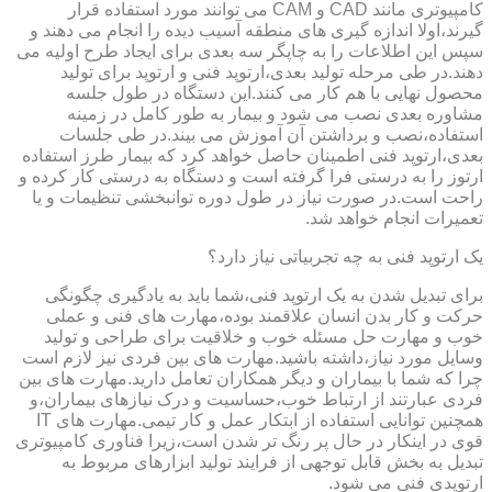
کامپیوتری مانند CAD و CAM می توانند مورد استفاده قرار
گیرند،اولا اندازه گیری های منطقه آسیب دیده را انجام می دهند و
سپس این اطلاعات را به چاپگر سه بعدی برای ایجاد طرح اولیه می
دهند.در طی مرحله تولید بعدی،ارتوپد فنی و ارتوپد برای تولید
محصول نهایی با هم کار می کنند.این دستگاه در طول جلسه
مشاوره بعدی نصب می شود و بیمار به طور کامل در زمینه
استفاده،نصب و برداشتن آن آموزش می بیند.در طی جلسات
بعدی،ارتوپد فنی اطمینان حاصل خواهد کرد که بیمار طرز استفاده
ارتوز را به درستی فرا گرفته است و دستگاه به درستی کار کرده و
راحت است.در صورت نیاز در طول دوره توانبخشی تنظیمات و یا
تعمیرات انجام خواهد شد.
یک ارتوپد فنی به چه تجربیاتی نیاز دارد؟
برای تبدیل شدن به یک ارتوپد فنی،شما باید به یادگیری چگونگی
حرکت و کار بدن انسان علاقمند بوده،مهارت های فنی و عملی
خوب و مهارت حل مسئله خوب و خلاقیت برای طراحی و تولید
وسایل مورد نیاز،داشته باشید.مهارت های بین فردی نیز لازم است
چرا که شما با بیماران و دیگر همکاران تعامل دارید.مهارت های بین
فردی عبارتند از ارتباط خوب،حساسیت و درک نیازهای بیماران،و
همچنین توانایی استفاده از ابتکار عمل و کار تیمی.مهارت های IT
قوی در اینکار در حال پر رنگ تر شدن است،زیرا فناوری کامپیوتری
تبدیل به بخش قابل توجهی از فرایند تولید ابزارهای مربوط به
ارتوپدی فنی می شود.