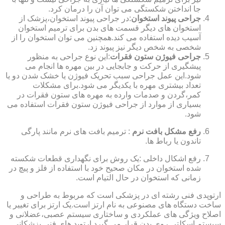
جا انداختن شکستگی می توان آن را درمان کرد.
جراحی پیوند استخوان
:در جراحی پیوند استخوان،پزشک از
استخوان های دیگر قسمت های بدن برای ترمیم استخوان
آسیب دیده استفاده می کند.همچنین می توان استخوان را از
شخصی به شخص دیگر نیز پیوند زد.
جراحی فیوژن ستون فقرات
:این نوع جراحی به منظور
پیشگیری از حرکت و جابجایی در بین مهره ها انجام می
شود.این عمل جراحی سبب تحریک فیوژن یا خشک شدن دو یا
تعداد بیشتری مهره با یکدیگر می شود.برای مشکلات
کمر،گردن و صدمات وارده به مهره های ستون فقرات در
بسیاری از موارد از جراحی فیوژن ستون فقرات استفاده می
شود.
رفع مشکل بافت نرم
: ترمیم بافت های نرم مانند پارگی
تاندون یا رباط ها.
رفع اشکال داخلی :یک روش برای نگهداری قطعات شکسته
شده استخوان در مکان صحیح خود با استفاده از فلز و پیچ در
زمانی که استخوان در حال التیام است.
ارتوپدی فنی رشته ای در پزشکی است که مربوط به طراحی و
ساخت دستگاه های مصنوعی به نام ارتز است.یک ارتز برای تغییر یا
اصلاح ویژگی های عملکردی و ساختاری سیستم عصبی،عضلانی و
سیستم اسکلتی روی بدن قرار می گیرد.ارتوپد های فنی پزشکانی