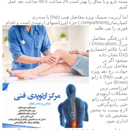
بسته بازو و یا ساق را بهتر است 24 ساعت تا 48 ساعت بعد عمل
کنیم.
اما آرتریت سپتیک ویژه مفاصل هیپ (hip) یا سندرم
کمپارتمان(compartment ) جزء اورژانسهای ارتوپدی است و اقدام
فوری را می طلبد.
1-دررفتگی مفاصل
بزرگ (Dislocation )
که با علائم اختصاری
((Dx نشان داده
میشود اگر در
مفاصل بزرگ در
حوادث رخ دهد ویژه
در هیپ (hip) یا زانو
(Knee) جزء
اورژانسی ترین
مشکلات ارتوپدی
است دررفتگی زانو
حتی رادیوگرافی
لازم نیست به محض
تشخیص باید جا
اندازی شود.