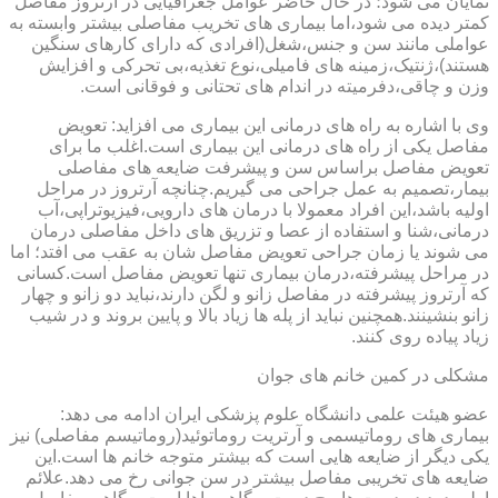
نمایان می شود؛ در حال حاضر عوامل جغرافیایی در آرتروز مفاصل
کمتر دیده می شود،اما بیماری های تخریب مفاصلی بیشتر وابسته به
عواملی مانند سن و جنس،شغل(افرادی که دارای کارهای سنگین
هستند)،ژنتیک،زمینه های فامیلی،نوع تغذیه،بی تحرکی و افزایش
وزن و چاقی،دفرمیته در اندام های تحتانی و فوقانی است.
وی با اشاره به راه های درمانی این بیماری می افزاید: تعویض
مفاصل یکی از راه های درمانی این بیماری است.اغلب ما برای
تعویض مفاصل براساس سن و پیشرفت ضایعه های مفاصلی
بیمار،تصمیم به عمل جراحی می گیریم.چنانچه آرتروز در مراحل
اولیه باشد،این افراد معمولا با درمان های دارویی،فیزیوتراپی،آب
درمانی،شنا و استفاده از عصا و تزریق های داخل مفاصلی درمان
می شوند یا زمان جراحی تعویض مفاصل شان به عقب می افتد؛ اما
در مراحل پیشرفته،درمان بیماری تنها تعویض مفاصل است.کسانی
که آرتروز پیشرفته در مفاصل زانو و لگن دارند،نباید دو زانو و چهار
زانو بنشینند.همچنین نباید از پله ها زیاد بالا و پایین بروند و در شیب
زیاد پیاده روی کنند.
مشکلی در کمین خانم های جوان
عضو هیئت علمی دانشگاه علوم پزشکی ایران ادامه می دهد:
بیماری های روماتیسمی و آرتریت روماتوئید(روماتیسم مفاصلی) نیز
یکی دیگر از ضایعه هایی است که بیشتر متوجه خانم ها است.این
ضایعه های تخریبی مفاصل بیشتر در سن جوانی رخ می دهد.علائم