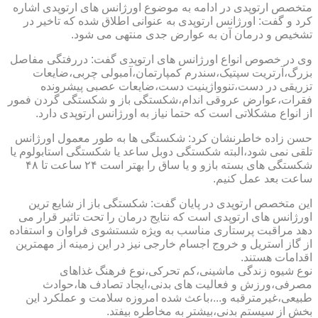
متخصص ارتوپدی در ادامه به موضوع اورژانس های ارتوپدی اشاره
کرد و گفت: اورژانس ارتوپدی به عنوانی اطلاق شده که تاخیر در
تشخیص و درمان آن به عوارض جدی منتهی می شود.
وی در خصوص انواع اورژانس های ارتوپدی گفت: دررفتگی مفاصل
بزرگ،آرتریت سپتیک،سندرم کمپارتمان،آمبولی چربی،ضایعات
تزریقی در دست،تنوواژینیت دست،ضایعات عصبی پیشرونده
فقرات،عوارض عروقی اندام،شکستگی باز و شکستگی گردن فمور
از انواع مشکلاتی است که حتما نیاز به اورژانس ارتوپدی دارد.
حسن زاده خاطرنشان کرد: شکستگی ها به طور معمول اورژانس
تلقی نمی شود،البته شکستگی دوبل ساعد یا شکستگی استابولوم یا
شکستگی های بسته بازو و یا ساق را بهتر است ۲۴ ساعت تا ۴۸
ساعت بعد عمل کنیم.
این متخصص ارتوپدی در پایان گفت: شکستگی باز از شایع ترین
اورژانس های ارتوپدی است که نتایج درمان را تحت تاثیر قرار می
دهد مراقبت پرستاری مناسب به ویژه شستشوی فراوان و استفاده
از گاز استریل و خروج اجسام خارجی نیز در این زمینه از مهمترین
اقدامات هستند.
نوع شیوه زندگی ماشینی،کم تحرکی،نوع فرهنگ غذاهای
مصرفی،ورزش و فعالیت های بدنی،ایجاد تصادف ها،حوادث
طبیعی،غیرمترقبه و...،باعث شده امروزه سلامت و عملکرد این
بخش از سیستم بدنی،بیشتر به مخاطره بیفتد.