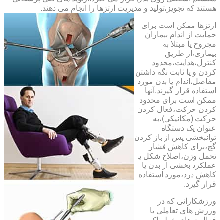
هستند که تجویز،تولید و مدیریت ارتزها را انجام می دهند.
ارتزها ممکن است برای
حمایت از اندام بیماران
مجروح یا مبتلا به
بیماری،از طریق
کنترل،هدایت،محدود
کردن و یا ثابت نگه داشتن
مفاصل،اندام یا بدن مورد
استفاده قرار گیرند.آنها
ممکن است برای محدود
کردن حرکت،فعال کردن
حرکت (مکانیکی)،به
عنوان یک دستگاه
توانبخشی پس از باز کردن
گچ،برای کاهش فشار
تحمل وزن،اصلاح شکل یا
عملکرد بخشی از بدن یا
کاهش درد،مورد استفاده
قرار گیرد.
ورزشکارانی که در
ورزش های تعاملی یا
فعالیت های خطرناک