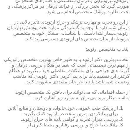
ارتوپدی،فیزیوتراپی و درمان شکستگی و فشارهای استخوانی
صورت گیرد که بخش بزرگی از فرایند درمان در مراکز پزشکی و
تحت نظارت پزشک متخصص انجام می شود.
از این رو تجربه و مهارت پزشک و جراح ارتوپدی،تاثیر بالایی در
درمان شما دارد.با توجه به گستردگی موارد تحت پوشش دپارتمان
ارتوپدی،بیمار ابتدا بایستی با شناسایی مشکل خود،به متخصص
مربوطه از میان تخصص های ارتوپدی دسترسی پیدا کند.
انتخاب متخصص ارتوپد:
انتخاب بهترین دکتر ارتوپد یا به طور خاص بهترین متخصص زانو یکی
از مهم ترین تصمیماتی است که شما در هنگام بررسی درمان و
گزینه های جراحی برای مشکلات مفاصلی خود میگیرید.در هنگام
گرفتن این تصمیم،باید برای پیدا کردن دکتر ارتوپدی که مناسب
وضعیت شما باشد باید با جراحان متعددی مشورت کنید.
از جمله اقداماتی که می توانید برای یافتن یک متخصص ارتوپد
مناسب،بکار برید می توان به موارد زیر اشاره کرد:
از پزشک طب عمومی خود،خانواده و دوستان و منابع آنلاین
برای پیدا کردن بهترین متخصص ارتوپد کمک بگیرید.
بررسی میزان تجربه و گواهی نامه های جراح ارتوپد.
ملاقات با جراح و بررسی رفتار و محیط کاری او