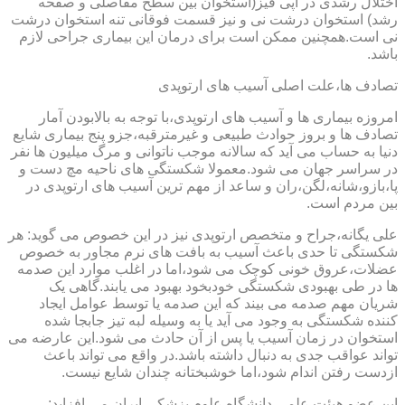
اختلال رشدی در اپی فیز(استخوان بین سطح مفاصلی و صفحه
رشد) استخوان درشت نی و نیز قسمت فوقانی تنه استخوان درشت
نی است.همچنین ممکن است برای درمان این بیماری جراحی لازم
باشد.
تصادف ها،علت اصلی آسیب های ارتوپدی
امروزه بیماری ها و آسیب های ارتوپدی،با توجه به بالابودن آمار
تصادف ها و بروز حوادث طبیعی و غیرمترقبه،جزو پنج بیماری شایع
دنیا به حساب می آید که سالانه موجب ناتوانی و مرگ میلیون ها نفر
در سراسر جهان می شود.معمولا شکستگی های ناحیه مچ دست و
پا،بازو،شانه،لگن،ران و ساعد از مهم ترین آسیب های ارتوپدی در
بین مردم است.
علی یگانه،جراح و متخصص ارتوپدی نیز در این خصوص می گوید: هر
شکستگی تا حدی باعث آسیب به بافت های نرم مجاور به خصوص
عضلات،عروق خونی کوچک می شود،اما در اغلب موارد این صدمه
ها در طی بهبودی شکستگی خودبخود بهبود می یابند.گاهی یک
شریان مهم صدمه می بیند که این صدمه یا توسط عوامل ایجاد
کننده شکستگی به وجود می آید یا به وسیله لبه تیز جابجا شده
استخوان در زمان آسیب یا پس از آن حادث می شود.این عارضه می
تواند عواقب جدی به دنبال داشته باشد.در واقع می تواند باعث
ازدست رفتن اندام شود،اما خوشبختانه چندان شایع نیست.
این عضو هیئت علمی دانشگاه علوم پزشکی ایران می افزاید: