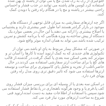
جلوگیری از رگ به رگ شدن مچ پا می توان از پاشنه ی پهن شده
استفاده کرد.کوسن های پاشنه می توانند در جذب فشار و احساس
راحتی بیشتر در پاشنه و مچ پا در هنگام راه رفتن یا دویدن کمک
کنند.
اگر چه ارتزهای سفارشی به میزان قابل توجهی از دستگاه های
موجود در بازار گرانتر هستند اما طول عمر بیشتری دارند و پشتیبانی
یا اصلاح بیشتری را ارائه می دهند.با این حال،در بعضی موارد،یک
دستگاه از پیش ساخته،به ویژه هنگامی که با برنامه کشش و تمرین
ترکیب شده باشد،می تواند به همان اندازه موثر واقع شود.
در صورتی که مشکل بیمار مربوط به پای او باشد،می توان از
تکنولوژی های جدیدی که به کمک ارتوپد آمده تا کارها را آسان تر و
موثرتر کند یعنی اسکن سه بعدی پا کمک گرفت.در گذشته،از قالب
های گچ پا برای ساخت ارتز سفارشی استفاده می کردند.در حال
حاضر،اغلب از تجزیه و تحلیل پای کامپیوتری برای ساخت و توسعه
ارتزها استفاده می شود که تاثیر دقیق تری روی مدل راه رفتن
پویای فرد دارد.
در اسکن سه بعدی پا از وسیله ای برای بررسی میزان فشار روی
کف پا،فرم پا و وجود هرگونه ناهنجاری در پا،نقاط فشار استفاده می
شود.سپس با استفاده از اطلاعات مفید به دست آمده،ارتوپد فنی
شروع به ساخت ارتزهای مورد نیاز فرد می کند.
برخی از مشکلات پا که ارتوپد فنی می تواند به درمان آن کمک کند