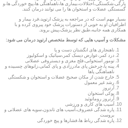
پارگی،شکستگی،اختلالات،بیماری ها،ناهماهنگی ها،پیچ خوردگی ها،و
گسستگی عضلات و استخوان ها را می توانند درمان کنند.
بسیار مهم است که در مراجعه به پزشک ارتوپد،فرد بیمار و
اطرافیان او به خوبی از دستورات پزشک خود پیروی کرده و با
همکاری همه جانبه،طبق نظر پزشک،پیش بروند.
مشکلات و آسیب هایی که توسط متخصص ارتوپد درمان می شود:
ناهنجاری های انگشتان دست و پا
درد کمر،عوارض دیسک کمر،سیاتیک و اسکولیوز
تومور استخوانی،فلج مغزی و دیستروفی عضلانی
پینه پا،چرخش پای مادرزادی و پای کمانی،زانوهای چسبیده و
ناهماهنگی پاها
خارج شدن از مکان صحیح عضلات و استخوان و شکستگی
رشد غیر معمول
آرتروز
پوکی استخوان
آرتروز روماتوئید
آسیب های کاری و ورزشی
پاره شدگی غضروف،آسیب های تاندون،سویه های عضلانی و
بروست
پاره شدگی رباط ها،فشارها و پیچ خوردگی