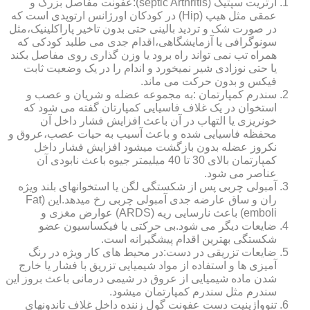
آرتریت سپتیک (septic Arthritis):عفونت مفاصل بزرگ و
عمقی مثل هیپ (Hip) در کودکان اورژانس ارتوپدی است که
در صورت شک و تردید بالینی حتی بدون تاخیر پاراکلینیک،مثل
سونوگرافی یا آزمایشگاهی،اقدام جدی می طلبد کودکی که
همراه تب نمی تواند راه برود یا وزن گذاری روی مفاصل بکند
یا حتی نوزادی شیر نمیخورد و اندام را در یک وضعیت ثابت
فیکس و بدون حرکت می ماند.
سندرم کمپارتمان :به مجموعه عضله و شریان و عصب و
استخوان در یک غلاف فاسیایی کمپارتان گفته می شود که
خونریزی یا التهاب در آن باعث افزایش فشار داخل آن
محفظه فاسیایی شده و باعث آسیب به حیات عصب،عروق و
نکروز عضله بدون بازگشت میشود افزایش فشار داخل
کمپارتمان بالای 30 تا 40 میلیمتر جیوه باعث نابودی آن
عناصر می شود.
آمبولی چربی پس از شکستگی لگن یا استخوانهای بلند ویژه
ران و ساق عارضه جدی آمبولی چربی رخ میدهد.این (Fat
emboli) باعث نارسایی ریه (ARDS) عوارض مغزی و
ضایعات دیگر می شود.بی حرکتی یا فیکساسیون عضو
شکستگی بهترین اقدام پیشگیرانه است.
ضایعات تزریقی در دست:در محیط های کار ویژه در رنگ
آمیزی ها و استفاده از مواد شیمیایی تزریق با فشار یا خارج
شدن ماده شیمیایی از عروق در شیمی درمانی باعث بروز این
سندرم مثل سندرم کمپارتمان میشود.
تنوواژینیت دست عفونت گول زننده داخل غلاف تاندونهای