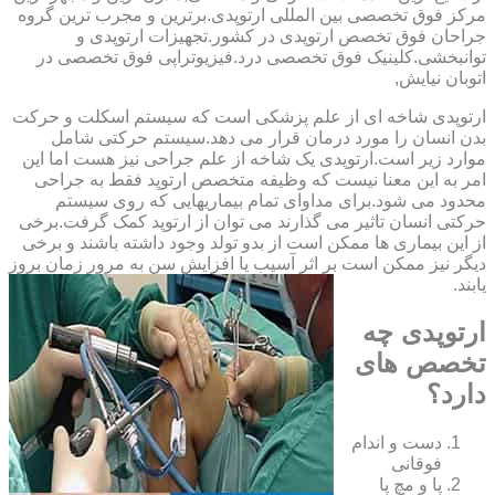
مرکز فوق تخصصی بین المللی ارتوپدی.برترین ‏و ‏مجرب ‏ترین ‏گروه
‏جراحان ‏فوق ‏تخصص ‏ارتوپدی ‏در ‏کشور.تجهیزات ارتوپدی و
توانبخشی.کلینیک فوق تخصصی درد.فیزیوتراپی فوق تخصصی در
اتوبان نیایش,
ارتوپدی شاخه ای از علم پزشکی است که سیستم اسکلت و حرکت
بدن انسان را مورد درمان قرار می دهد.سیستم حرکتی شامل
موارد زیر است.ارتوپدی یک شاخه از علم جراحی نیز هست اما این
امر به این معنا نیست که وظیفه متخصص ارتوپد فقط به جراحی
محدود می شود.برای مداوای تمام بیماریهایی که روی سیستم
حرکتی انسان تاثیر می گذارند می توان از ارتوپد کمک گرفت.برخی
از این بیماری ها ممکن است از بدو تولد وجود داشته باشند و برخی
دیگر نیز ممکن است بر اثر آسیب یا افزایش سن به مرور زمان بروز
یابند.
ارتوپدی چه
تخصص های
دارد؟
دست و اندام
فوقانی
پا و مچ پا