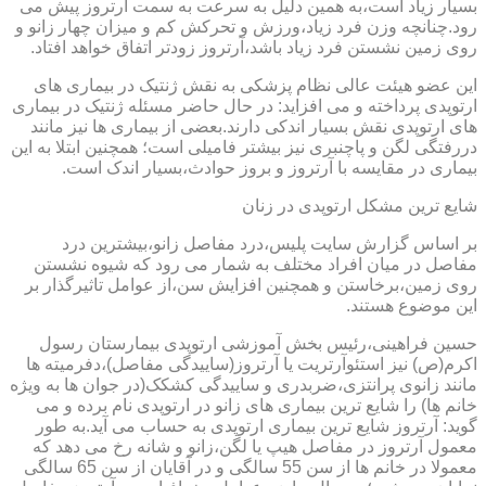
بسیار زیاد است،به همین دلیل به سرعت به سمت آرتروز پیش می
رود.چنانچه وزن فرد زیاد،ورزش و تحرکش کم و میزان چهار زانو و
روی زمین نشستن فرد زیاد باشد،آرتروز زودتر اتفاق خواهد افتاد.
این عضو هیئت عالی نظام پزشکی به نقش ژنتیک در بیماری های
ارتوپدی پرداخته و می افزاید: در حال حاضر مسئله ژنتیک در بیماری
های ارتوپدی نقش بسیار اندکی دارند.بعضی از بیماری ها نیز مانند
دررفتگی لگن و پاچنبری نیز بیشتر فامیلی است؛ همچنین ابتلا به این
بیماری در مقایسه با آرتروز و بروز حوادث،بسیار اندک است.
شایع ترین مشکل ارتوپدی در زنان
بر اساس گزارش سایت پلیس،درد مفاصل زانو،بیشترین درد
مفاصل در میان افراد مختلف به شمار می رود که شیوه نشستن
روی زمین،برخاستن و همچنین افزایش سن،از عوامل تاثیرگذار بر
این موضوع هستند.
حسین فراهینی،رئیس بخش آموزشی ارتوپدی بیمارستان رسول
اکرم(ص) نیز استئوآرتریت یا آرتروز(ساییدگی مفاصل)،دفرمیته ها
مانند زانوی پرانتزی،ضربدری و ساییدگی کشکک(در جوان ها به ویژه
خانم ها) را شایع ترین بیماری های زانو در ارتوپدی نام برده و می
گوید: آرتروز شایع ترین بیماری ارتوپدی به حساب می آید.به طور
معمول آرتروز در مفاصل هیپ یا لگن،زانو و شانه رخ می دهد که
معمولا در خانم ها از سن 55 سالگی و در آقایان از سن 65 سالگی