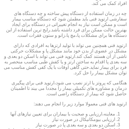
افراد کمک می کند.
چه در زمان استفاده از دستگاه پیش ساخته و چه دستگاه های
سفارشی ارتوپد فنی باید مطمئن شود که دستگاه مناسب بیمار
است و ممکن است نیاز به انجام تغییراتی در دستگاه برای ایجاد
بهترین حالت ممکن برای فرد داشته باشد.رایج ترین استفاده از این
دستگاه ها برای مشکلات پا،مچ پا،زانو و ستون فقرات است.
ارتوپد فنی همچنین می تواند با تولید ارتزها به افرادی که دارای
مشکل در عضوی از بدن خود مانند مشکل پا و مشکلات حرکتی
ناشی از آن هستند کمک کند.ارتوپد فنی می تواند با اسکن دو بعدی و
سه بعدی پا اقدام به ساختن ارتز و یا کفش طبی مناسب منحصر به
فرد برای بیمار نماید.حتی گاهی اوقات با یک کفی کفش مناسب می
توان مشکل بیمار را حل کرد.
هنگامی که پروتز یا ارتز نصب می شود،ارتوپد فنی برای پیگیری
درمان و مشاوره های تکمیلی بیمار را مجددا می بیند تا اطمینان
حاصل شود که بیمار از دستگاه راضی است.
ارتوپد های فنی معمولا موارد زیر را انجام می دهند:
معاینه،ارزیابی و صحبت با بیماران برای تعیین نیازهای آنها
ارزیابی بیومکانیکال در صورت نیاز
اسکن دو بعدی و سه بعدی پا در صورت نیاز