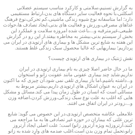
به گزارش تسنیم،سلامتی و کارکرد مناسب سیستم عضلانی
اسکلتی،با نحوه فعالیت سایر دستگاه های بدن،ارتباط مستقیمی
دارد؛ اما متاسفانه نوع شیوه زندگی ماشینی،کم تحرکی،نوع فرهنگ
غذاهای مصرفی،ورزش و فعالیت های بدنی،ایجاد تصادف ها،حوادث
طبیعی،غیرمترقبه و...،باعث شده امروزه سلامت و عملکرد این
بخش از سیستم بدنی،بیشتر به مخاطره بیفتد.از این رو در گزارش
این هفته به شایع ترین مشکل ها و بیماری های ارتوپدی در ایران می
پردازیم؛ بیماریهایی که غالبا محصول سبک زندگی غلط هستند.
نقش ژنتیک در بیماری های ارتوپدی چیست؟
ما در حال حاضر اصلا چیزی به نام بیماری ارتوپدی در ایران
نداریم.شاید چند بیماری عفونی مانند عفونت زانو و استخوان
و...داشته باشیم،اما باز بیماری تلقی نمی شود.آن چیزی که ما اکنون
در ایران به عنوان اشکال های ارتوپدی داریم،بیشتر مربوط به
مسائلی است که انسان در طول زمان پیدا می کند.مسائل و مشکل
هایی که اغلب به علت نوع سبک زندگی،ورزش کردن،اضافه وزن
و...،زودتر در ایران اتفاق می افتند.
غلامعلی عکاشه متخصص ارتوپدی،در این خصوص می گوید: شایع
ترین علتی که بیماران در حوزه غیر تصادفی ها به ما مراجعه می
کنند،آرتروز(به ویژه آرتروز زانو) است؛ علت اصلی ایجاد آرتروز
زانو،تحمل تمام وزن بدن است.اغلب صدمه های وارد شده به زانو