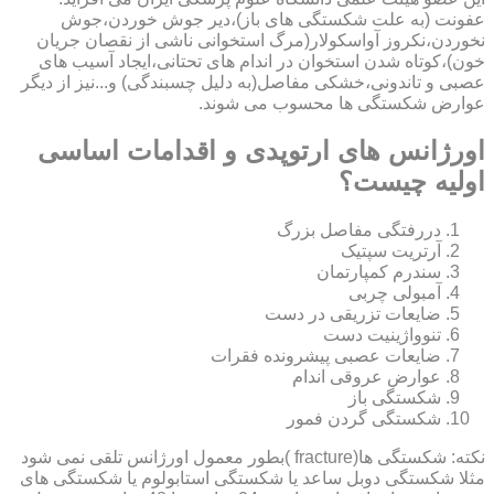
عفونت (به علت شکستگی های باز)،دیر جوش خوردن،جوش
نخوردن،نکروز آواسکولار(مرگ استخوانی ناشی از نقصان جریان
خون)،کوتاه شدن استخوان در اندام های تحتانی،ایجاد آسیب های
عصبی و تاندونی،خشکی مفاصل(به دلیل چسبندگی) و...نیز از دیگر
عوارض شکستگی ها محسوب می شوند.
اورژانس های ارتوپدی و اقدامات اساسی
اولیه چیست؟
دررفتگی مفاصل بزرگ
آرتریت سپتیک
سندرم کمپارتمان
آمبولی چربی
ضایعات تزریقی در دست
تنوواژینیت دست
ضایعات عصبی پیشرونده فقرات
عوارض عروقی اندام
شکستگی باز
شکستگی گردن فمور
نکته: شکستگی ها(fracture )بطور معمول اورژانس تلقی نمی شود
مثلا شکستگی دوبل ساعد یا شکستگی استابولوم یا شکستگی های