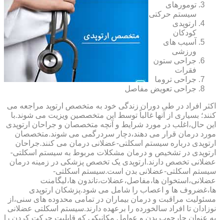
تومورهای
سیستم حرکتی
ارتوپدی
کودکان
آسیب های
ورزشی
جراحی ستون
فقرات
جراحی تروما
جراحی تعویض مفاصل
اکثر افراد در طی دوران زندگی خود به متخصص ارتوپد مراجعه می
کنند؛ بسیاری از آنها غالباً توسط این متخصصین ویزیت می شوند.با
این حال،اغلب در مورد شرایط و آنچه متخصصان و جراحان ارتوپدی
مورد درمان قرار می دهند،دچار سردرگمی می شوند.متخصصان
ارتوپدی درباره سیستم اسکلتی-عضلانی درمان می کنند.جراحان
ارتوپدی در تشخیص و درمان مشکلات مربوط به سیستم اسکلتی-
عضلانی تخصص دارند.ارتوپدی یک تخصص پزشکی در زمینه درمان
سیستم اسکلتی-عضلانی بدن است.سیستم اسکلتی-
عضلانی،استخوان ها،مفاصل،عضلات،تاندون ها،لیگامنت
ها،غضروف ها و اعصاب را شامل می شود.پزشکان ارتوپدی
مسئولیت مراقبت و درمان بیماران در تمامی محدوده های سنی،از
نوزادان تا افراد سالخورده را برعهده دارند.سیستم اسکلتی عضلانی
به عنوان چارچوب بدن و عوامل مکانیکی که قابلیت حرکت کردن را