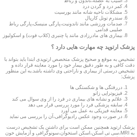
آسیب به عضله،تاندون و رباط
کمر درد و گردن درد
مشکلات ناحیه شانه مانند بورسیت
سندرم تونل کارپال
صدمات ورزشی مانند تاندونیت،پارگی منیسک،پارگی رباط
صلیبی قدامی
بیماری های مادرزادی مانند پا چنبری (کلاب فوت) و اسکولیوز
پزشک ارتوپد چه مهارت هایی دارد ؟
تشخیص به موقع و صحیح پزشک متخصص ارتوپدی ابتدا باید بتواند با
دقت کافی و به طور دقیق بیمار خود را مورد معاینه قرار داده و
تشخیص درستی از بیماری و ناراحتی وی داشته باشد.به این منظور
پزشک:
دررفتگی ها و شکستگی ها
فیزیوتراپی زانو
علائم و نشانه های بیماری در فرد را از وی سوال می کند
سابقه پزشکی فرد را مورد بررسی قرار می دهد
معاینه فیزیکی به عمل می آورد
در صورت وجود عکس رادیوگرافی،آن را بررسی می‎ نماید
پزشک ارتوپد همچنین ممکن است برای داشتن یک تشخیص درست
به MRI،سی تی اسکن،اسکن استخوان،سونوگرافی و آزمایش خون