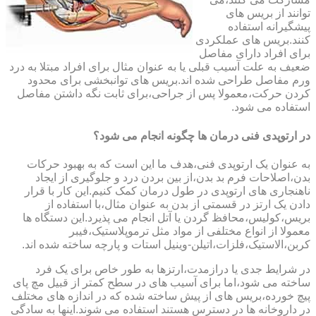
توانند از بریس های
پیشگیرانه استفاده
کنند.بریس های عملکردی
برای افراد دارای مفاصل
ضعیف به علت آسیب قبلی یا به عنوان مثال برای افراد مبتلا به درد
ورم مفاصل طراحی شده اند.بریس های توانبخشی برای محدود
کردن حرکت،معمولا پس از جراحی،برای ثابت نگه داشتن مفاصل
استفاده می شود.
در ارتوپدی فنی درمان ها چگونه انجام می شود؟
به عنوان یک ارتوپدی فنی،هدف ما این است که به بهبود حرکات
بدن،اصلاحات فرم بد بدن،از بین بردن درد و جلوگیری از ایجاد
ناهنجاری های ارتوپدی در طول درمان کمک کنیم.این کار با قرار
دادن یک ارتز در قسمتی از بدن به عنوان مثال،با استفاده از
بریس،کولیس،محافظ گردن یا آتل انجام می پذیرد.این دستگاه ها
معمولا از انواع مختلفی از مواد مثل ترموپلاستیک،فیبر
کربن،الاستیک،فلزات،اتیلن-وینیل استات و پارچه ساخته شده اند.
در شرایط جدی یا درازمدت،ارتزها به طور خاص برای یک فرد
ساخته می شود،اما برای آسیب های در سطح کمتر از قبیل مچ پای
پیچ خورده،بریس های از پیش ساخته شده که در اندازه های مختلف
در داروخانه ها در دسترس هستند استفاده می شوند.اینها به سادگی