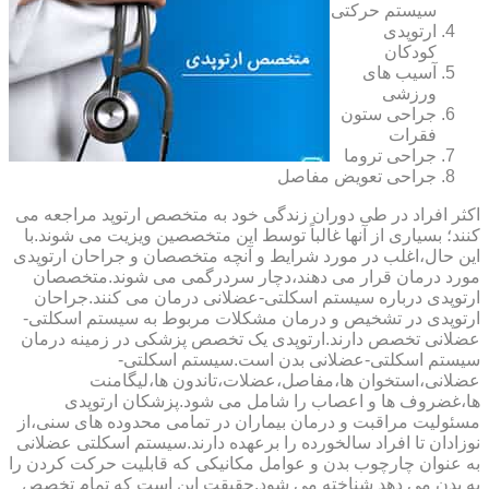
سیستم حرکتی
ارتوپدی
کودکان
آسیب های
ورزشی
جراحی ستون
فقرات
جراحی تروما
جراحی تعویض مفاصل
اکثر افراد در طی دوران زندگی خود به متخصص ارتوپد مراجعه می
کنند؛ بسیاری از آنها غالباً توسط این متخصصین ویزیت می شوند.با
این حال،اغلب در مورد شرایط و آنچه متخصصان و جراحان ارتوپدی
مورد درمان قرار می دهند،دچار سردرگمی می شوند.متخصصان
ارتوپدی درباره سیستم اسکلتی-عضلانی درمان می کنند.جراحان
ارتوپدی در تشخیص و درمان مشکلات مربوط به سیستم اسکلتی-
عضلانی تخصص دارند.ارتوپدی یک تخصص پزشکی در زمینه درمان
سیستم اسکلتی-عضلانی بدن است.سیستم اسکلتی-
عضلانی،استخوان ها،مفاصل،عضلات،تاندون ها،لیگامنت
ها،غضروف ها و اعصاب را شامل می شود.پزشکان ارتوپدی
مسئولیت مراقبت و درمان بیماران در تمامی محدوده های سنی،از
نوزادان تا افراد سالخورده را برعهده دارند.سیستم اسکلتی عضلانی
به عنوان چارچوب بدن و عوامل مکانیکی که قابلیت حرکت کردن را
به بدن می دهد شناخته می شود.حقیقت این است که تمام تخصص