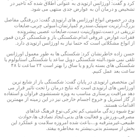
کرد و گفت: اورژانس ارتوپدی به عنوانی اطلاق شده که تاخیر در
تشخیص و درمان آن به عوارض جدی منتهی می شود.
وی در خصوص انواع اورژانس های ارتوپدی گفت: دررفتگی مفاصل
بزرگ،آرتریت سپتیک،سندرم کمپارتمان،آمبولی چربی،ضایعات
تزریقی در دست،تنوواژینیت دست،ضایعات عصبی پیشرونده
فقرات،عوارض عروقی اندام،شکستگی باز و شکستگی گردن فمور
از انواع مشکلاتی است که حتما نیاز به اورژانس ارتوپدی دارد.
حسن زاده خاطرنشان کرد: شکستگی ها به طور معمول اورژانس
تلقی نمی شود،البته شکستگی دوبل ساعد یا شکستگی استابولوم یا
شکستگی های بسته بازو و یا ساق را بهتر است ۲۴ ساعت تا ۴۸
ساعت بعد عمل کنیم.
این متخصص ارتوپدی در پایان گفت: شکستگی باز از شایع ترین
اورژانس های ارتوپدی است که نتایج درمان را تحت تاثیر قرار می
دهد مراقبت پرستاری مناسب به ویژه شستشوی فراوان و استفاده
از گاز استریل و خروج اجسام خارجی نیز در این زمینه از مهمترین
اقدامات هستند.
نوع شیوه زندگی ماشینی،کم تحرکی،نوع فرهنگ غذاهای
مصرفی،ورزش و فعالیت های بدنی،ایجاد تصادف ها،حوادث
طبیعی،غیرمترقبه و...،باعث شده امروزه سلامت و عملکرد این
بخش از سیستم بدنی،بیشتر به مخاطره بیفتد.