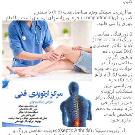
کنیم.
اما آرتریت سپتیک ویژه مفاصل هیپ (hip) یا سندرم
کمپارتمان(compartment ) جزء اورژانسهای ارتوپدی است و اقدام
فوری را می طلبد.
1-دررفتگی مفاصل
بزرگ (Dislocation )
که با علائم اختصاری
((Dx نشان داده
میشود اگر در
مفاصل بزرگ در
حوادث رخ دهد ویژه
در هیپ (hip) یا زانو
(Knee) جزء
اورژانسی ترین
مشکلات ارتوپدی
است دررفتگی زانو
حتی رادیوگرافی
لازم نیست به محض
تشخیص باید جا
اندازی شود.
آرتریت سپتیک (septic Arthritis):عفونت مفاصل بزرگ و