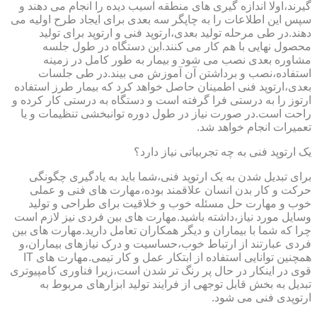
گیرند،اولا اندازه گیری های منطقه آسیب دیده را انجام می دهند و
سپس این اطلاعات را به چاپگر سه بعدی برای ایجاد طرح اولیه می
دهند.در طی مرحله تولید بعدی،ارتوپد فنی و ارتوپد برای تولید
محصول نهایی با هم کار می کنند.این دستگاه در طول جلسه
مشاوره بعدی نصب می شود و بیمار به طور کامل در زمینه
استفاده،نصب و برداشتن آن آموزش می بیند.در طی جلسات
بعدی،ارتوپد فنی اطمینان حاصل خواهد کرد که بیمار طرز استفاده
ارتوز را به درستی فرا گرفته است و دستگاه به درستی کار کرده و
راحت است.در صورت نیاز در طول دوره توانبخشی تنظیمات و یا
تعمیرات انجام خواهد شد.
یک ارتوپد فنی به چه تجربیاتی نیاز دارد؟
برای تبدیل شدن به یک ارتوپد فنی،شما باید به یادگیری چگونگی
حرکت و کار بدن انسان علاقمند بوده،مهارت های فنی و عملی
خوب و مهارت حل مسئله خوب و خلاقیت برای طراحی و تولید
وسایل مورد نیاز،داشته باشید.مهارت های بین فردی نیز لازم است
چرا که شما با بیماران و دیگر همکاران تعامل دارید.مهارت های بین
فردی عبارتند از ارتباط خوب،حساسیت و درک نیازهای بیماران،و
همچنین توانایی استفاده از ابتکار عمل و کار تیمی.مهارت های IT
قوی در اینکار در حال پر رنگ تر شدن است،زیرا فناوری کامپیوتری
تبدیل به بخش قابل توجهی از فرایند تولید ابزارهای مربوط به
ارتوپدی فنی می شود.