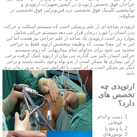
‏جراحان ‏فوق ‏تخصص ‏ارتوپدی ‏در ‏کشور.تجهیزات ارتوپدی و
توانبخشی.کلینیک فوق تخصصی درد.فیزیوتراپی فوق تخصصی در
شکوفه,
ارتوپدی شاخه ای از علم پزشکی است که سیستم اسکلت و حرکت
بدن انسان را مورد درمان قرار می دهد.سیستم حرکتی شامل
موارد زیر است.ارتوپدی یک شاخه از علم جراحی نیز هست اما این
امر به این معنا نیست که وظیفه متخصص ارتوپد فقط به جراحی
محدود می شود.برای مداوای تمام بیماریهایی که روی سیستم
حرکتی انسان تاثیر می گذارند می توان از ارتوپد کمک گرفت.برخی
از این بیماری ها ممکن است از بدو تولد وجود داشته باشند و برخی
دیگر نیز ممکن است بر اثر آسیب یا افزایش سن به مرور زمان بروز
یابند.
ارتوپدی چه
تخصص های
دارد؟
دست و اندام
فوقانی
پا و مچ پا
تومورهای