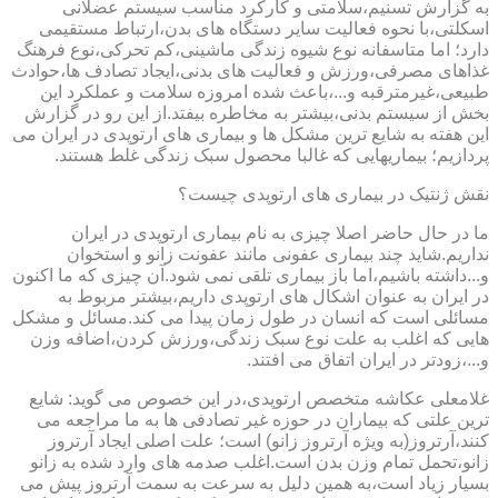
به گزارش تسنیم،سلامتی و کارکرد مناسب سیستم عضلانی
اسکلتی،با نحوه فعالیت سایر دستگاه های بدن،ارتباط مستقیمی
دارد؛ اما متاسفانه نوع شیوه زندگی ماشینی،کم تحرکی،نوع فرهنگ
غذاهای مصرفی،ورزش و فعالیت های بدنی،ایجاد تصادف ها،حوادث
طبیعی،غیرمترقبه و...،باعث شده امروزه سلامت و عملکرد این
بخش از سیستم بدنی،بیشتر به مخاطره بیفتد.از این رو در گزارش
این هفته به شایع ترین مشکل ها و بیماری های ارتوپدی در ایران می
پردازیم؛ بیماریهایی که غالبا محصول سبک زندگی غلط هستند.
نقش ژنتیک در بیماری های ارتوپدی چیست؟
ما در حال حاضر اصلا چیزی به نام بیماری ارتوپدی در ایران
نداریم.شاید چند بیماری عفونی مانند عفونت زانو و استخوان
و...داشته باشیم،اما باز بیماری تلقی نمی شود.آن چیزی که ما اکنون
در ایران به عنوان اشکال های ارتوپدی داریم،بیشتر مربوط به
مسائلی است که انسان در طول زمان پیدا می کند.مسائل و مشکل
هایی که اغلب به علت نوع سبک زندگی،ورزش کردن،اضافه وزن
و...،زودتر در ایران اتفاق می افتند.
غلامعلی عکاشه متخصص ارتوپدی،در این خصوص می گوید: شایع
ترین علتی که بیماران در حوزه غیر تصادفی ها به ما مراجعه می
کنند،آرتروز(به ویژه آرتروز زانو) است؛ علت اصلی ایجاد آرتروز
زانو،تحمل تمام وزن بدن است.اغلب صدمه های وارد شده به زانو
بسیار زیاد است،به همین دلیل به سرعت به سمت آرتروز پیش می