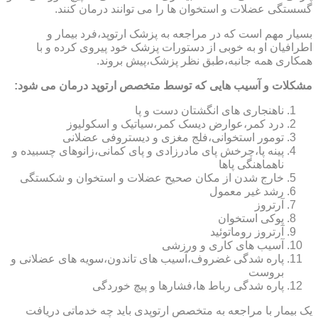
گسستگی عضلات و استخوان ها را می توانند درمان کنند.
بسیار مهم است که در مراجعه به پزشک ارتوپد،فرد بیمار و
اطرافیان او به خوبی از دستورات پزشک خود پیروی کرده و با
همکاری همه جانبه،طبق نظر پزشک،پیش بروند.
مشکلات و آسیب هایی که توسط متخصص ارتوپد درمان می شود:
ناهنجاری های انگشتان دست و پا
درد کمر،عوارض دیسک کمر،سیاتیک و اسکولیوز
تومور استخوانی،فلج مغزی و دیستروفی عضلانی
پینه پا،چرخش پای مادرزادی و پای کمانی،زانوهای چسبیده و
ناهماهنگی پاها
خارج شدن از مکان صحیح عضلات و استخوان و شکستگی
رشد غیر معمول
آرتروز
پوکی استخوان
آرتروز روماتوئید
آسیب های کاری و ورزشی
پاره شدگی غضروف،آسیب های تاندون،سویه های عضلانی و
بروست
پاره شدگی رباط ها،فشارها و پیچ خوردگی
یک بیمار با مراجعه به متخصص ارتوپدی باید چه خدماتی دریافت