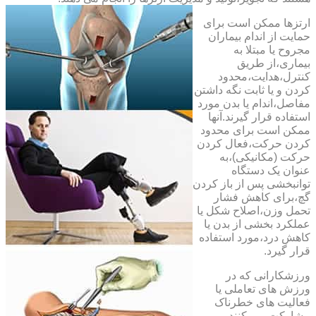
ارتزها ممکن است برای
حمایت از اندام بیماران
مجروح یا مبتلا به
بیماری،از طریق
کنترل،هدایت،محدود
کردن و یا ثابت نگه داشتن
مفاصل،اندام یا بدن مورد
استفاده قرار گیرند.آنها
ممکن است برای محدود
کردن حرکت،فعال کردن
حرکت (مکانیکی)،به
عنوان یک دستگاه
توانبخشی پس از باز کردن
گچ،برای کاهش فشار
تحمل وزن،اصلاح شکل یا
عملکرد بخشی از بدن یا
کاهش درد،مورد استفاده
قرار گیرد.
ورزشکارانی که در
ورزش های تعاملی یا
فعالیت های خطرناک
مشارکت می کنند،می