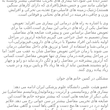
کمتر دیده می شود،اما بیماری های تخریب مفاصلی بیشتر وابسته به
عواملی مانند سن و جنس،شغل(افرادی که دارای کارهای سنگین
هستند)،ژنتیک،زمینه های فامیلی،نوع تغذیه،بی تحرکی و افزایش
وزن و چاقی،دفرمیته در اندام های تحتانی و فوقانی است.
وی با اشاره به راه های درمانی این بیماری می افزاید: تعویض
مفاصل یکی از راه های درمانی این بیماری است.اغلب ما برای
تعویض مفاصل براساس سن و پیشرفت ضایعه های مفاصلی
بیمار،تصمیم به عمل جراحی می گیریم.چنانچه آرتروز در مراحل
اولیه باشد،این افراد معمولا با درمان های دارویی،فیزیوتراپی،آب
درمانی،شنا و استفاده از عصا و تزریق های داخل مفاصلی درمان
می شوند یا زمان جراحی تعویض مفاصل شان به عقب می افتد؛ اما
در مراحل پیشرفته،درمان بیماری تنها تعویض مفاصل است.کسانی
که آرتروز پیشرفته در مفاصل زانو و لگن دارند،نباید دو زانو و چهار
زانو بنشینند.همچنین نباید از پله ها زیاد بالا و پایین بروند و در شیب
زیاد پیاده روی کنند.
مشکلی در کمین خانم های جوان
عضو هیئت علمی دانشگاه علوم پزشکی ایران ادامه می دهد:
بیماری های روماتیسمی و آرتریت روماتوئید(روماتیسم مفاصلی) نیز
یکی دیگر از ضایعه هایی است که بیشتر متوجه خانم ها است.این
ضایعه های تخریبی مفاصل بیشتر در سن جوانی رخ می دهد.علائم
اولیه درد در دست ها،مچ دست و گاهی پاها است و گاهی مفاصل