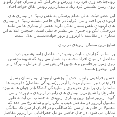
رود.چنانچه وزن فرد زیاد،ورزش و تحرکش کم و میزان چهار زانو و
روی زمین نشستن فرد زیاد باشد،آرتروز زودتر اتفاق خواهد افتاد.
این عضو هیئت عالی نظام پزشکی به نقش ژنتیک در بیماری های
ارتوپدی پرداخته و می افزاید: در حال حاضر مسئله ژنتیک در بیماری
های ارتوپدی نقش بسیار اندکی دارند.بعضی از بیماری ها نیز مانند
دررفتگی لگن و پاچنبری نیز بیشتر فامیلی است؛ همچنین ابتلا به این
بیماری در مقایسه با آرتروز و بروز حوادث،بسیار اندک است.
شایع ترین مشکل ارتوپدی در زنان
بر اساس گزارش سایت پلیس،درد مفاصل زانو،بیشترین درد
مفاصل در میان افراد مختلف به شمار می رود که شیوه نشستن
روی زمین،برخاستن و همچنین افزایش سن،از عوامل تاثیرگذار بر
این موضوع هستند.
حسین فراهینی،رئیس بخش آموزشی ارتوپدی بیمارستان رسول
اکرم(ص) نیز استئوآرتریت یا آرتروز(ساییدگی مفاصل)،دفرمیته ها
مانند زانوی پرانتزی،ضربدری و ساییدگی کشکک(در جوان ها به ویژه
خانم ها) را شایع ترین بیماری های زانو در ارتوپدی نام برده و می
گوید: آرتروز شایع ترین بیماری ارتوپدی به حساب می آید.به طور
معمول آرتروز در مفاصل هیپ یا لگن،زانو و شانه رخ می دهد که
معمولا در خانم ها از سن 55 سالگی و در آقایان از سن 65 سالگی
نمایان می شود؛ در حال حاضر عوامل جغرافیایی در آرتروز مفاصل