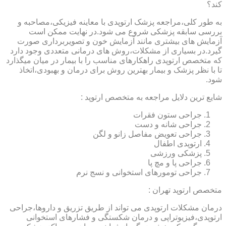
کند؟
به طور کلی،مراجعه پزشک ارتوپدی با معاینه فیزیکی،مصاحبه و
بررسی سابقه پزشکی شروع می شود.در نهایت ممکن است
آزمایش های بیشتری مانند آزمایش خون و تصویربرداری صورت
گیرد.در بسیاری از مشکلات،روش های درمانی متعددی وجود دارد
که متخصص ارتوپدی راهکارهای مناسب را با بیمار در میان میگذارد
تا با نظر پزشک و بیمار بهترین روش برای درمان و بهبودی،اتخاذ
شود.
شایع ترین دلایل مراجعه به متخصص ارتوپد :
جراحی ستون فقرات
جراحی شانه و دست
جراحی تعویض مفاصل زانو و لگن
ارتوپدی اطفال
پزشکی ورزشی
جراحی پا و مچ پا
جراحی تومورهای استخوانی و نسج نرم
متخصص ارتوپد تهران :
درمان مشکلات ارتوپدی می تواند از طریق تزریق و داروها،جراحی
ارتوپدی،فیزیوتراپی و درمان شکستگی و فشارهای استخوانی