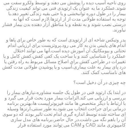
روی ناحیه آسیب دیده را پوشش می دهند و توسط ولکرو سفت می
شوند.عملکرد ما به عنوان یک ارتوپدی فنی می تواند کیفیت زندگی
بیمار را در طول دوره توانبخشی و یا حتی بقیه زندگی تغییر دهد.با
توجه به استفاده طولانی مدت از از ارتزها،لازم است که آنها به
درستی نصب شوند و به نقطه و یا مناطق آزار دهنده بدن بیمار فشار
نیاورند.
پدر وتیکس شاخه ای از ارتوپدی است که به طور خاص برای پاها و
اندام های پایینی بدن به کار می رود.پروتزیست برای ارزیابی اندام
تحتانی و بیومکانیک آن آموزش دیده است.آنها می توانند اختلال
عملکرد را شناسایی کنند و با ساخت یک کفی کفش،کفش کامل و یا
تغییرات در طراحی کفش برای اصلاح مسائل مربوط به راه رفتن یا
درد پای بیمار به علت بیماری،آسیب و یا پوشیدن طولانی مدت کفش
های نامناسب کمک کنند.
چه چیزی در آن دخیل است؟
در ابتدا یک ارتوپد فنی در طول یک جلسه مشاوره،نیازهای بیمار را
بررسی و ارزیابی می کند.الزامات بیمار مورد بحث قرار می گیرد و
با ارتباط با دیگر متخصص ها مانند فیزیوتراپیست ها،بهترین برنامه
درمانی برای جراحت انتخاب می شود.به طور سنتی،ارتزها وسیله
ای ساخته شده توسط اندازه گیری اندام تحت تاثیر بودند که دو سوی
آن را باهم نگه می داشت.در حال حاضر،برنامه های مدل سازی
کامپیوتری مانند CAD و CAM می توانند مورد استفاده قرار