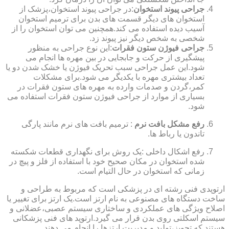
جراحی پیوند استخوان
:در جراحی پیوند استخوان،پزشک از
استخوان های دیگر قسمت های بدن برای ترمیم استخوان
آسیب دیده استفاده می کند.همچنین می توان استخوان را از
شخصی به شخص دیگر نیز پیوند زد.
جراحی فیوژن ستون فقرات
:این نوع جراحی به منظور
پیشگیری از حرکت و جابجایی در بین مهره ها انجام می
شود.این عمل جراحی سبب تحریک فیوژن یا خشک شدن دو یا
تعداد بیشتری مهره با یکدیگر می شود.برای مشکلات
کمر،گردن و صدمات وارده به مهره های ستون فقرات در
بسیاری از موارد از جراحی فیوژن ستون فقرات استفاده می
شود.
رفع مشکل بافت نرم
: ترمیم بافت های نرم مانند پارگی
تاندون یا رباط ها.
رفع اشکال داخلی :یک روش برای نگهداری قطعات شکسته
شده استخوان در مکان صحیح خود با استفاده از فلز و پیچ در
زمانی که استخوان در حال التیام است.
ارتوپدی فنی رشته ای در پزشکی است که مربوط به طراحی و
ساخت دستگاه های مصنوعی به نام ارتز است.یک ارتز برای تغییر یا
اصلاح ویژگی های عملکردی و ساختاری سیستم عصبی،عضلانی و
سیستم اسکلتی روی بدن قرار می گیرد.ارتوپد های فنی پزشکانی
هستند که تجویز،تولید و مدیریت ارتزها را انجام می دهند.