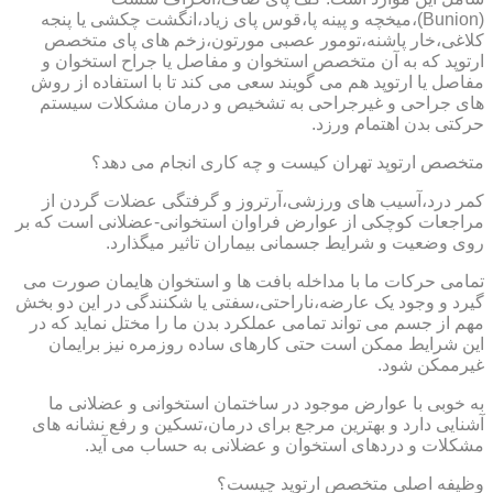
(Bunion)،میخچه و پینه پا،قوس پای زیاد،انگشت چکشی یا پنجه
کلاغی،خار پاشنه،تومور عصبی مورتون،زخم های پای متخصص
ارتوپد که به آن متخصص استخوان و مفاصل یا جراح استخوان و
مفاصل یا ارتوپد هم می گویند سعی می کند تا با استفاده از روش
های جراحی و غیرجراحی به تشخیص و درمان مشکلات سیستم
حرکتی بدن اهتمام ورزد.
متخصص ارتوپد تهران کیست و چه کاری انجام می دهد؟
کمر درد،آسیب های ورزشی،آرتروز و گرفتگی عضلات گردن از
مراجعات کوچکی از عوارض فراوان استخوانی-عضلانی است که بر
روی وضعیت و شرایط جسمانی بیماران تاثیر میگذارد.
تمامی حرکات ما با مداخله بافت ها و استخوان هایمان صورت می
گیرد و وجود یک عارضه،ناراحتی،سفتی یا شکنندگی در این دو بخش
مهم از جسم می تواند تمامی عملکرد بدن ما را مختل نماید که در
این شرایط ممکن است حتی کارهای ساده روزمره نیز برایمان
غیرممکن شود.
به خوبی با عوارض موجود در ساختمان استخوانی و عضلانی ما
آشنایی دارد و بهترین مرجع برای درمان،تسکین و رفع نشانه های
مشکلات و دردهای استخوان و عضلانی به حساب می آید.
وظیفه اصلی متخصص ارتوپد چیست؟