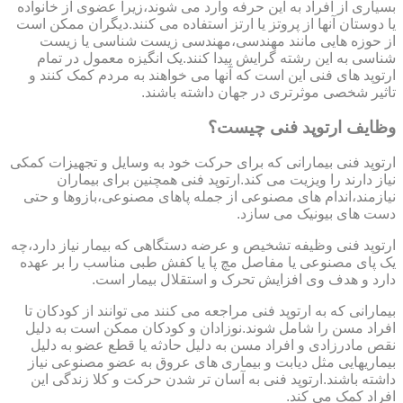
بسیاری از افراد به این حرفه وارد می شوند،زیرا عضوی از خانواده
یا دوستان آنها از پروتز یا ارتز استفاده می کنند.دیگران ممکن است
از حوزه هایی مانند مهندسی،مهندسی زیست شناسی یا زیست
شناسی به این رشته گرایش پیدا کنند.یک انگیزه معمول در تمام
ارتوپد های فنی این است که آنها می خواهند به مردم کمک کنند و
تاثیر شخصی موثرتری در جهان داشته باشند.
وظایف ارتوپد فنی چیست؟
ارتوپد فنی بیمارانی که برای حرکت خود به وسایل و تجهیزات کمکی
نیاز دارند را ویزیت می کند.ارتوپد فنی همچنین برای بیماران
نیازمند،اندام های مصنوعی از جمله پاهای مصنوعی،بازوها و حتی
دست های بیونیک می سازد.
ارتوپد فنی وظیفه تشخیص و عرضه دستگاهی که بیمار نیاز دارد،چه
یک پای مصنوعی یا مفاصل مچ پا یا کفش طبی مناسب را بر عهده
دارد و هدف وی افزایش تحرک و استقلال بیمار است.
بیمارانی که به ارتوپد فنی مراجعه می کنند می توانند از کودکان تا
افراد مسن را شامل شوند.نوزادان و کودکان ممکن است به دلیل
نقص مادرزادی و افراد مسن به دلیل حادثه یا قطع عضو به دلیل
بیماریهایی مثل دیابت و بیماری های عروق به عضو مصنوعی نیاز
داشته باشند.ارتوپد فنی به آسان تر شدن حرکت و کلا زندگی این
افراد کمک می کند.