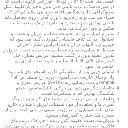
عمقی مثل هیپ (Hip) در کودکان اورژانس ارتوپدی است که
در صورت شک و تردید بالینی حتی بدون تاخیر پاراکلینیک،مثل
سونوگرافی یا آزمایشگاهی،اقدام جدی می طلبد کودکی که
همراه تب نمی تواند راه برود یا وزن گذاری روی مفاصل بکند
یا حتی نوزادی شیر نمیخورد و اندام را در یک وضعیت ثابت
فیکس و بدون حرکت می ماند.
سندرم کمپارتمان :به مجموعه عضله و شریان و عصب و
استخوان در یک غلاف فاسیایی کمپارتان گفته می شود که
خونریزی یا التهاب در آن باعث افزایش فشار داخل آن
محفظه فاسیایی شده و باعث آسیب به حیات عصب،عروق و
نکروز عضله بدون بازگشت میشود افزایش فشار داخل
کمپارتمان بالای 30 تا 40 میلیمتر جیوه باعث نابودی آن
عناصر می شود.
آمبولی چربی پس از شکستگی لگن یا استخوانهای بلند ویژه
ران و ساق عارضه جدی آمبولی چربی رخ میدهد.این (Fat
emboli) باعث نارسایی ریه (ARDS) عوارض مغزی و
ضایعات دیگر می شود.بی حرکتی یا فیکساسیون عضو
شکستگی بهترین اقدام پیشگیرانه است.
ضایعات تزریقی در دست:در محیط های کار ویژه در رنگ
آمیزی ها و استفاده از مواد شیمیایی تزریق با فشار یا خارج
شدن ماده شیمیایی از عروق در شیمی درمانی باعث بروز این
سندرم مثل سندرم کمپارتمان میشود.
تنوواژینیت دست عفونت گول زننده داخل غلاف تاندونهای
فلکسور دست باعث بروز درد در حرکات و تورم آن می شود