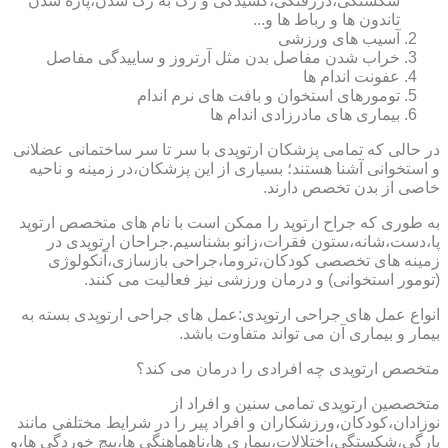
شکستگی،دررفتگی،کشیدگی و رگ به رگ شدن،پاره شدن
تاندون ها و رباط ها و...
آسیب های ورزشی
خراب شدن مفاصل بدن مثل آرتروز و ساییدگی مفاصل
عفونت اندام ها
تومورهای استخوان و بافت های نرم اندام
بیماری های مادرزادی اندام ها
در حالی که تمامی پزشکان ارتوپدی با سر تا سر ساختمانی عضلانی
و استخوانی آشنا هستند؛ بسیاری از این پزشکان،در زمینه و ناحیه
خاصی از بدن تخصص دارند.
به طوری که جراح ارتوپد را ممکن است با نام های متخصص ارتوپد
پا،دست،شانه،ستون فقرات،زانو بشناسیم.جراحان ارتوپدی در
زمینه های تخصصی کودکان،تروما،جراحی بازسازی،آنکولوژی
(تومور استخوانی) و درمان ورزشی نیز فعالیت می کنند.
انواع عمل های جراحی ارتوپدی:عمل های جراحی ارتوپدی بسته به
بیمار و بیماری آن می تواند متفاوت باشد.
متخصص ارتوپدی چه افرادی را درمان می کند؟
متخصصین ارتوپدی تمامی سنین و افراد از
نوزادان،کودکان،ورزشکاران و افراد پیر را در شرایط مختلفی مانند
پارگی،شکستگی،اختلالات،بیماری ها،ناهماهنگی ها،پیچ خوردگی ها،و