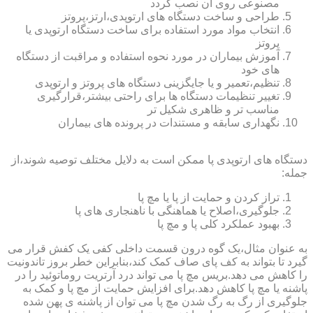
مصنوعی روی آن نصب گردد
طراحی و ساخت دستگاه های ارتوپدی،ارتز،پروتز
انتخاب مواد مورد استفاده برای ساخت دستگاه ارتوپدی یا
پروتز
آموزش بیماران در مورد نحوه استفاده و مراقبت از دستگاه
های خود
تنظیم،تعمیر و یا جایگزینی دستگاه های پروتز و ارتوپدی
تغییر تنظیمات دستگاه ها برای راحتی بیشتر،قرارگیری
مناسب تر و ظاهری شکیل تر
نگهداری سابقه و مستندات در پرونده های بیماران
دستگاه های ارتوپدی پا ممکن است به دلایل مختلف توصیه شوند،از
جمله:
تراز کردن و حمایت از پا یا مچ پا
جلوگیری،اصلاح یا هماهنگی با ناهنجاری های پا
بهبود عملکرد کلی پا و مچ پا
به عنوان مثال،یک گوه درون قسمت داخلی کفی یک کفش قرار می
گیرد تا بتواند به کف پای صاف کمک کند،بنابراین خطر بروز تاندونیت
را کاهش می دهد.بریس مچ پا می تواند درد آرتریت روماتوئید را در
پاشنه یا مچ پا کاهش دهد.برای افزایش حمایت از مچ پا و کمک به
جلوگیری از رگ به رگ شدن مچ پا می توان از پاشنه ی پهن شده