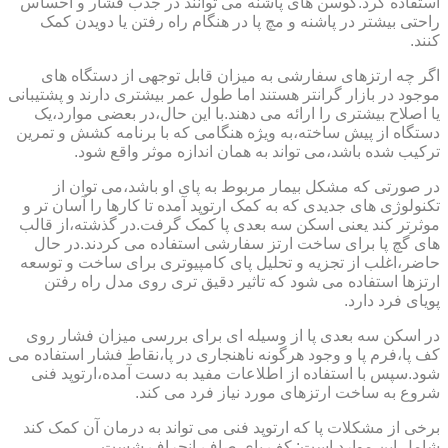
استفاده کرد.کوسن های پاشنه می توانند در جذب فشار و احساس
راحتی بیشتر در پاشنه و مچ پا در هنگام راه رفتن یا دویدن کمک
کنند.
اگر چه ارتزهای سفارشی به میزان قابل توجهی از دستگاه های
موجود در بازار گرانتر هستند اما طول عمر بیشتری دارند و پشتیبانی
یا اصلاح بیشتری را ارائه می دهند.با این حال،در بعضی موارد،یک
دستگاه از پیش ساخته،به ویژه هنگامی که با برنامه کشش و تمرین
ترکیب شده باشد،می تواند به همان اندازه موثر واقع شود.
در صورتی که مشکل بیمار مربوط به پای او باشد،می توان از
تکنولوژی های جدیدی که به کمک ارتوپد آمده تا کارها را آسان تر و
موثرتر کند یعنی اسکن سه بعدی پا کمک گرفت.در گذشته،از قالب
های گچ پا برای ساخت ارتز سفارشی استفاده می کردند.در حال
حاضر،اغلب از تجزیه و تحلیل پای کامپیوتری برای ساخت و توسعه
ارتزها استفاده می شود که تاثیر دقیق تری روی مدل راه رفتن
پویای فرد دارد.
در اسکن سه بعدی پا از وسیله ای برای بررسی میزان فشار روی
کف پا،فرم پا و وجود هرگونه ناهنجاری در پا،نقاط فشار استفاده می
شود.سپس با استفاده از اطلاعات مفید به دست آمده،ارتوپد فنی
شروع به ساخت ارتزهای مورد نیاز فرد می کند.
برخی از مشکلات پا که ارتوپد فنی می تواند به درمان آن کمک کند
شامل این موارد است: کف پای صاف،انحراف شست