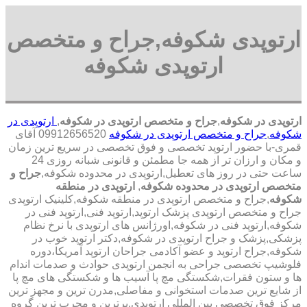
ارتوپدی شکوفه,جراح و متخصص
ارتوپدی شکوفه
ارتوپدی در شکوفه
,
جراح و متخصص ارتوپدی در شکوفه
,
ارتوپدی در
شکوفه
,
جراح و متخصص ارتوپدی در شکوفه
09912656520 آقای
قمری-با حضور ارتوپد تخصصی و فوق تخصصی در سریع ترین زمان
و مکان و ارزان تر از همه جا مطمئن و قانونی شبانه روزی 24
ساعت حتی در روز های تعطیل,ارتوپدی در محدوده شکوفه,
جراح و
متخصص ارتوپدی در محدوده شکوفه
,
ارتوپدی در منطقه
شکوفه
,جراح و متخصص ارتوپدی در منطقه شکوفه,کلینیک ارتوپدی
جراح و متخصص ارتوپدی پزشک ارتوپد,ارتوپد فنی,ارتوپد فنی در
شکوفه,ارتوپد فنی در شکوفه,اورژانس های ارتوپدی با نرخ نظام
پزشکی,پزشک و جراح ارتوپدی در شکوفه,دکتر ارتوپد خوب در
شکوفه,جراح ارتوپد و عضو آکادمی جراحان ارتوپد آمریکا،دوره
فلوشیپ تخصصی جراحی به انجمن ارتوپدی حوادث و صدمات اندام
ها و ستون فقرات,شکستگی مچ پا آسیب ها و شکستگی های مچ پا
از شایع ترین صدمات استخوانی و مفاصلی,مدرن ترین و مجهز ترین
مرکز فوق تخصصی بین المللی ارتوپدی.برترین ‏و ‏مجرب ‏ترین ‏گروه