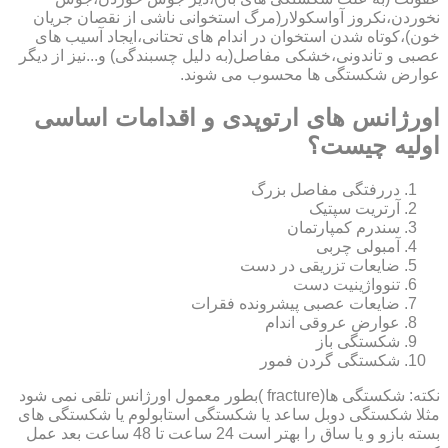
نخوردن،نکروز آواسکولار(مرگ استخوانی ناشی از نقصان جریان
خون)،کوتاه شدن استخوان در اندام های تحتانی،ایجاد آسیب های
عصبی و تاندونی،خشکی مفاصل(به دلیل چسبندگی) و...نیز از دیگر
عوارض شکستگی ها محسوب می شوند.
اورژانس های ارتوپدی و اقدامات اساسی
اولیه چیست؟
دررفتگی مفاصل بزرگ
آرتریت سپتیک
سندرم کمپارتمان
آمبولی چربی
ضایعات تزریقی در دست
تنوواژینیت دست
ضایعات عصبی پیشرونده فقرات
عوارض عروقی اندام
شکستگی باز
شکستگی گردن فمور
نکته: شکستگی ها(fracture )بطور معمول اورژانس تلقی نمی شود
مثلا شکستگی دوبل ساعد یا شکستگی استابولوم یا شکستگی های
بسته بازو و یا ساق را بهتر است 24 ساعت تا 48 ساعت بعد عمل