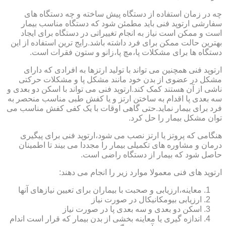
چه در زمان استفاده از دستگاه پیش ساخته و چه دستگاه های
سفارشی ارتوپد فنی باید مطمئن شود که دستگاه مناسب بیمار
است و ممکن است نیاز به انجام تغییراتی در دستگاه برای ایجاد
بهترین حالت ممکن برای فرد داشته باشد.رایج ترین استفاده از این
دستگاه ها برای مشکلات پا،مچ پا،زانو و ستون فقرات است.
ارتوپد فنی همچنین می تواند با تولید ارتزها به افرادی که دارای
مشکل در عضوی از بدن خود مانند مشکل پا و مشکلات حرکتی
ناشی از آن هستند کمک کند.ارتوپد فنی می تواند با اسکن دو بعدی و
سه بعدی پا اقدام به ساختن ارتز و یا کفش طبی مناسب منحصر به
فرد برای بیمار نماید.حتی گاهی اوقات با یک کفی کفش مناسب می
توان مشکل بیمار را حل کرد.
هنگامی که پروتز یا ارتز نصب می شود،ارتوپد فنی برای پیگیری
درمان و مشاوره های تکمیلی بیمار را مجددا می بیند تا اطمینان
حاصل شود که بیمار از دستگاه راضی است.
ارتوپد های فنی معمولا موارد زیر را انجام می دهند:
معاینه،ارزیابی و صحبت با بیماران برای تعیین نیازهای آنها
ارزیابی بیومکانیکال در صورت نیاز
اسکن دو بعدی و سه بعدی پا در صورت نیاز
اندازه گیری یا معاینه بخشی از بدن بیمار که قرار است اندام