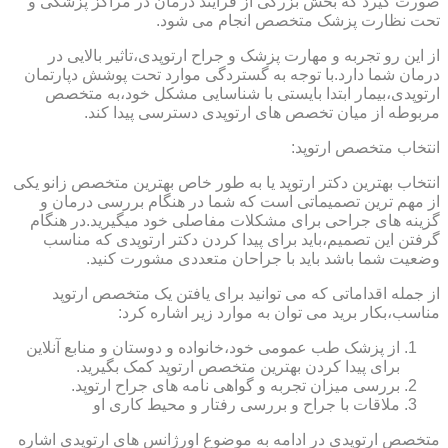
صورت گیرد که بخش بزرگی از فرایند درمان در مراکز پزشکی و
تحت نظارت پزشک متخصص انجام می شود.
از این رو تجربه و مهارت پزشک و جراح ارتوپدی،تاثیر بالایی در
درمان شما دارد.با توجه به گستردگی موارد تحت پوشش دپارتمان
ارتوپدی،بیمار ابتدا بایستی با شناسایی مشکل خود،به متخصص
مربوطه از میان تخصص های ارتوپدی دسترسی پیدا کند.
انتخاب متخصص ارتوپد:
انتخاب بهترین دکتر ارتوپد یا به طور خاص بهترین متخصص زانو یکی
از مهم ترین تصمیماتی است که شما در هنگام بررسی درمان و
گزینه های جراحی برای مشکلات مفاصلی خود میگیرید.در هنگام
گرفتن این تصمیم،باید برای پیدا کردن دکتر ارتوپدی که مناسب
وضعیت شما باشد باید با جراحان متعددی مشورت کنید.
از جمله اقداماتی که می توانید برای یافتن یک متخصص ارتوپد
مناسب،بکار برید می توان به موارد زیر اشاره کرد:
از پزشک طب عمومی خود،خانواده و دوستان و منابع آنلاین
برای پیدا کردن بهترین متخصص ارتوپد کمک بگیرید.
بررسی میزان تجربه و گواهی نامه های جراح ارتوپد.
ملاقات با جراح و بررسی رفتار و محیط کاری او
متخصص ارتوپدی در ادامه به موضوع اورژانس های ارتوپدی اشاره