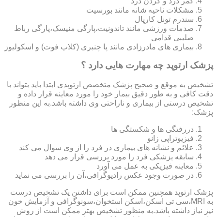
کمر درد و گردن درد
مشکلات ناحیه شانه مانند بورسیت
سندرم تونل کارپال
صدمات ورزشی مانند تاندونیت،پارگی منیسک،پارگی رباط
صلیبی قدامی
بیماری های مادرزادی مانند پا چنبری (کلاب فوت) و اسکولیوز
پزشک ارتوپد چه مهارت هایی دارد ؟
تشخیص به موقع و صحیح پزشک متخصص ارتوپدی ابتدا باید بتواند با
دقت کافی و به طور دقیق بیمار خود را مورد معاینه قرار داده و
تشخیص درستی از بیماری و ناراحتی وی داشته باشد.به این منظور
پزشک:
دررفتگی ها و شکستگی ها
فیزیوتراپی زانو
علائم و نشانه های بیماری در فرد را از وی سوال می کند
سابقه پزشکی فرد را مورد بررسی قرار می دهد
معاینه فیزیکی به عمل می آورد
در صورت وجود عکس رادیوگرافی،آن را بررسی می‎ نماید
پزشک ارتوپد همچنین ممکن است برای داشتن یک تشخیص درست
به MRI،سی تی اسکن،اسکن استخوان،سونوگرافی و آزمایش خون
نیز نیاز داشته باشد.به منظور تشخیص بهتر ممکن است از روش