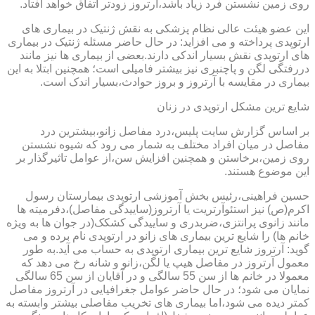
روی زمین نشستن فرد زیاد باشد،آرتروز زودتر اتفاق خواهد افتاد.
این عضو هیئت عالی نظام پزشکی به نقش ژنتیک در بیماری های
ارتوپدی پرداخته و می افزاید: در حال حاضر مسئله ژنتیک در بیماری
های ارتوپدی نقش بسیار اندکی دارند.بعضی از بیماری ها نیز مانند
دررفتگی لگن و پاچنبری نیز بیشتر فامیلی است؛ همچنین ابتلا به این
بیماری در مقایسه با آرتروز و بروز حوادث،بسیار اندک است.
شایع ترین مشکل ارتوپدی در زنان
بر اساس گزارش سایت پلیس،درد مفاصل زانو،بیشترین درد
مفاصل در میان افراد مختلف به شمار می رود که شیوه نشستن
روی زمین،برخاستن و همچنین افزایش سن،از عوامل تاثیرگذار بر
این موضوع هستند.
حسین فراهینی،رئیس بخش آموزشی ارتوپدی بیمارستان رسول
اکرم(ص) نیز استئوآرتریت یا آرتروز(ساییدگی مفاصل)،دفرمیته ها
مانند زانوی پرانتزی،ضربدری و ساییدگی کشکک(در جوان ها به ویژه
خانم ها) را شایع ترین بیماری های زانو در ارتوپدی نام برده و می
گوید: آرتروز شایع ترین بیماری ارتوپدی به حساب می آید.به طور
معمول آرتروز در مفاصل هیپ یا لگن،زانو و شانه رخ می دهد که
معمولا در خانم ها از سن 55 سالگی و در آقایان از سن 65 سالگی
نمایان می شود؛ در حال حاضر عوامل جغرافیایی در آرتروز مفاصل
کمتر دیده می شود،اما بیماری های تخریب مفاصلی بیشتر وابسته به