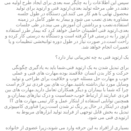
سپس این اطلاعات را به چاپگر سه بعدی برای ایجاد طرح اولیه می
دهند.در طی مرحله تولید بعدی،ارتوپد فنی و ارتوپد برای تولید
محصول نهایی با هم کار می کنند.این دستگاه در طول جلسه
مشاوره بعدی نصب می شود و بیمار به طور کامل در زمینه
استفاده،نصب و برداشتن آن آموزش می بیند.در طی جلسات
بعدی،ارتوپد فنی اطمینان حاصل خواهد کرد که بیمار طرز استفاده
ارتوز را به درستی فرا گرفته است و دستگاه به درستی کار کرده و
راحت است.در صورت نیاز در طول دوره توانبخشی تنظیمات و یا
تعمیرات انجام خواهد شد.
یک ارتوپد فنی به چه تجربیاتی نیاز دارد؟
برای تبدیل شدن به یک ارتوپد فنی،شما باید به یادگیری چگونگی
حرکت و کار بدن انسان علاقمند بوده،مهارت های فنی و عملی
خوب و مهارت حل مسئله خوب و خلاقیت برای طراحی و تولید
وسایل مورد نیاز،داشته باشید.مهارت های بین فردی نیز لازم است
چرا که شما با بیماران و دیگر همکاران تعامل دارید.مهارت های بین
فردی عبارتند از ارتباط خوب،حساسیت و درک نیازهای بیماران،و
همچنین توانایی استفاده از ابتکار عمل و کار تیمی.مهارت های IT
قوی در اینکار در حال پر رنگ تر شدن است،زیرا فناوری کامپیوتری
تبدیل به بخش قابل توجهی از فرایند تولید ابزارهای مربوط به
ارتوپدی فنی می شود.
بسیاری از افراد به این حرفه وارد می شوند،زیرا عضوی از خانواده