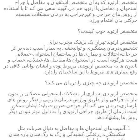
متخصص ارتوپد که به آن متخصص استخوان و مفاصل یا جراح
استخوان و مفاصل یا ارتوپد هم می گویند سعی می کند تا با استفاده
از روش های جراحی و غیرجراحی به درمان مشکلات سیستم
حرکتی بدن اهتمام ورزد.
متخصص ارتوپد خوب کیست؟
متخصص ارتوپد تهران یک پزشک مجرب برای
تشخیص،درمان،پیشگیری و توانبخشی به بیمار آسیب دیده بر اثر
جراحات،اختلالات و بیماری ها در ساختمان استخوانی-عضلانی
هست.هرگونه آسیب در استخوان ها،مفاصل ها،عضلات،اعصاب و
تاندون ها به متخصص ارتوپدی مربوط بوده و ایشان توانایی کافی در
رفع بیماری های مربوط با این ساختمان را دارد.
متخصص ارتوپدی چه چیزی را درمان می کند؟
متخصص ارتوپدی بسیاری از مشکلات استخوانی-عضلانی را بدون
نیاز به جراحی و از طریق ورزش،درمان دارویی و دیگر روش های
بازسازی،درمان می کند.اگر جراحی ضرورت یابد؛ ایشان ممکن
است درمان از طریق جراحی ارتوپدی را به دلیل موثر نبودن دیگر
روش ها پیشنهاد دهد.
آسیب های استخوان ها و مفاصل به دنبال ضربات مثل
شکستگی،دررفتگی،کشیدگی و رگ به رگ شدن،پاره شدن