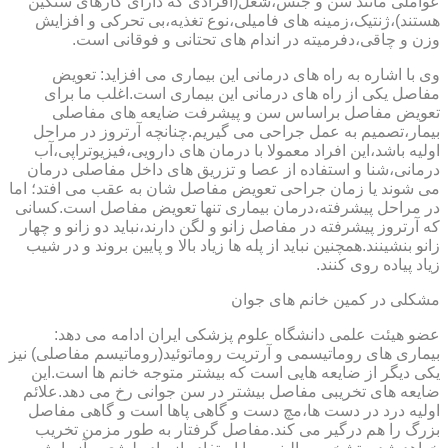
عواملی مانند سن و جنس،شغل(افرادی که دارای کارهای سنگین
هستند)،ژنتیک،زمینه های فامیلی،نوع تغذیه،بی تحرکی و افزایش
وزن و چاقی،دفرمیته در اندام های تحتانی و فوقانی است.
وی با اشاره به راه های درمانی این بیماری می افزاید: تعویض
مفاصل یکی از راه های درمانی این بیماری است.اغلب ما برای
تعویض مفاصل براساس سن و پیشرفت ضایعه های مفاصلی
بیمار،تصمیم به عمل جراحی می گیریم.چنانچه آرتروز در مراحل
اولیه باشد،این افراد معمولا با درمان های دارویی،فیزیوتراپی،آب
درمانی،شنا و استفاده از عصا و تزریق های داخل مفاصلی درمان
می شوند یا زمان جراحی تعویض مفاصل شان به عقب می افتد؛ اما
در مراحل پیشرفته،درمان بیماری تنها تعویض مفاصل است.کسانی
که آرتروز پیشرفته در مفاصل زانو و لگن دارند،نباید دو زانو و چهار
زانو بنشینند.همچنین نباید از پله ها زیاد بالا و پایین بروند و در شیب
زیاد پیاده روی کنند.
مشکلی در کمین خانم های جوان
عضو هیئت علمی دانشگاه علوم پزشکی ایران ادامه می دهد:
بیماری های روماتیسمی و آرتریت روماتوئید(روماتیسم مفاصلی) نیز
یکی دیگر از ضایعه هایی است که بیشتر متوجه خانم ها است.این
ضایعه های تخریبی مفاصل بیشتر در سن جوانی رخ می دهد.علائم
اولیه درد در دست ها،مچ دست و گاهی پاها است و گاهی مفاصل
بزرگ را هم درگیر می کند.مفاصل گرفتار به طور مزمن تخریب