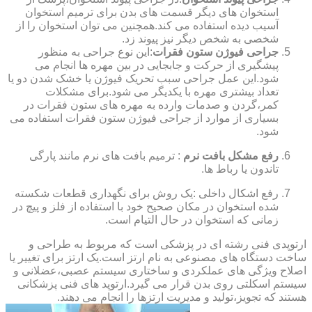
استخوان های دیگر قسمت های بدن برای ترمیم استخوان
آسیب دیده استفاده می کند.همچنین می توان استخوان را از
شخصی به شخص دیگر نیز پیوند زد.
جراحی فیوژن ستون فقرات
:این نوع جراحی به منظور
پیشگیری از حرکت و جابجایی در بین مهره ها انجام می
شود.این عمل جراحی سبب تحریک فیوژن یا خشک شدن دو یا
تعداد بیشتری مهره با یکدیگر می شود.برای مشکلات
کمر،گردن و صدمات وارده به مهره های ستون فقرات در
بسیاری از موارد از جراحی فیوژن ستون فقرات استفاده می
شود.
رفع مشکل بافت نرم
: ترمیم بافت های نرم مانند پارگی
تاندون یا رباط ها.
رفع اشکال داخلی :یک روش برای نگهداری قطعات شکسته
شده استخوان در مکان صحیح خود با استفاده از فلز و پیچ در
زمانی که استخوان در حال التیام است.
ارتوپدی فنی رشته ای در پزشکی است که مربوط به طراحی و
ساخت دستگاه های مصنوعی به نام ارتز است.یک ارتز برای تغییر یا
اصلاح ویژگی های عملکردی و ساختاری سیستم عصبی،عضلانی و
سیستم اسکلتی روی بدن قرار می گیرد.ارتوپد های فنی پزشکانی
هستند که تجویز،تولید و مدیریت ارتزها را انجام می دهند.