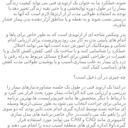
شوند.عملکرد ما به عنوان یک ارتوپدی فنی می تواند کیفیت زندگی
بیمار را در طول دوره توانبخشی و یا حتی بقیه زندگی تغییر دهد.با
توجه به استفاده طولانی مدت از از ارتزها،لازم است که آنها به
درستی نصب شوند و به نقطه و یا مناطق آزار دهنده بدن بیمار فشار
نیاورند.
پدر وتیکس شاخه ای از ارتوپدی است که به طور خاص برای پاها و
اندام های پایینی بدن به کار می رود.پروتزیست برای ارزیابی اندام
تحتانی و بیومکانیک آن آموزش دیده است.آنها می توانند اختلال
عملکرد را شناسایی کنند و با ساخت یک کفی کفش،کفش کامل و یا
تغییرات در طراحی کفش برای اصلاح مسائل مربوط به راه رفتن یا
درد پای بیمار به علت بیماری،آسیب و یا پوشیدن طولانی مدت کفش
های نامناسب کمک کنند.
چه چیزی در آن دخیل است؟
در ابتدا یک ارتوپد فنی در طول یک جلسه مشاوره،نیازهای بیمار را
بررسی و ارزیابی می کند.الزامات بیمار مورد بحث قرار می گیرد و
با ارتباط با دیگر متخصص ها مانند فیزیوتراپیست ها،بهترین برنامه
درمانی برای جراحت انتخاب می شود.به طور سنتی،ارتزها وسیله
ای ساخته شده توسط اندازه گیری اندام تحت تاثیر بودند که دو سوی
آن را باهم نگه می داشت.در حال حاضر،برنامه های مدل سازی
کامپیوتری مانند CAD و CAM می توانند مورد استفاده قرار
گیرند،اولا اندازه گیری های منطقه آسیب دیده را انجام می دهند و