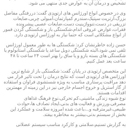
تشخیص و درمان آن به عوارض جدی منتهی می شود.
وی در خصوص انواع اورژانس های ارتوپدی گفت: دررفتگی مفاصل
بزرگ،آرتریت سپتیک،سندرم کمپارتمان،آمبولی چربی،ضایعات
تزریقی در دست،تنوواژینیت دست،ضایعات عصبی پیشرونده
فقرات،عوارض عروقی اندام،شکستگی باز و شکستگی گردن فمور
از انواع مشکلاتی است که حتما نیاز به اورژانس ارتوپدی دارد.
حسن زاده خاطرنشان کرد: شکستگی ها به طور معمول اورژانس
تلقی نمی شود،البته شکستگی دوبل ساعد یا شکستگی استابولوم یا
شکستگی های بسته بازو و یا ساق را بهتر است ۲۴ ساعت تا ۴۸
ساعت بعد عمل کنیم.
این متخصص ارتوپدی در پایان گفت: شکستگی باز از شایع ترین
اورژانس های ارتوپدی است که نتایج درمان را تحت تاثیر قرار می
دهد مراقبت پرستاری مناسب به ویژه شستشوی فراوان و استفاده
از گاز استریل و خروج اجسام خارجی نیز در این زمینه از مهمترین
اقدامات هستند.
نوع شیوه زندگی ماشینی،کم تحرکی،نوع فرهنگ غذاهای
مصرفی،ورزش و فعالیت های بدنی،ایجاد تصادف ها،حوادث
طبیعی،غیرمترقبه و...،باعث شده امروزه سلامت و عملکرد این
بخش از سیستم بدنی،بیشتر به مخاطره بیفتد.
به گزارش تسنیم،سلامتی و کارکرد مناسب سیستم عضلانی