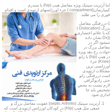
اما آرتریت سپتیک ویژه مفاصل هیپ (hip) یا سندرم
کمپارتمان(compartment ) جزء اورژانسهای ارتوپدی است و اقدام
فوری را می طلبد.
1-دررفتگی مفاصل
بزرگ (Dislocation )
که با علائم اختصاری
((Dx نشان داده
میشود اگر در
مفاصل بزرگ در
حوادث رخ دهد ویژه
در هیپ (hip) یا زانو
(Knee) جزء
اورژانسی ترین
مشکلات ارتوپدی
است دررفتگی زانو
حتی رادیوگرافی
لازم نیست به محض
تشخیص باید جا
اندازی شود.
آرتریت سپتیک (septic Arthritis):عفونت مفاصل بزرگ و
عمقی مثل هیپ (Hip) در کودکان اورژانس ارتوپدی است که