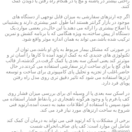
راحتی بیشتر در پاشنه و مچ پا در هنگام راه رفتن یا دویدن کمک
کنند.
اگر چه ارتزهای سفارشی به میزان قابل توجهی از دستگاه های
موجود در بازار گرانتر هستند اما طول عمر بیشتری دارند و پشتیبانی
یا اصلاح بیشتری را ارائه می دهند.با این حال،در بعضی موارد،یک
دستگاه از پیش ساخته،به ویژه هنگامی که با برنامه کشش و تمرین
ترکیب شده باشد،می تواند به همان اندازه موثر واقع شود.
در صورتی که مشکل بیمار مربوط به پای او باشد،می توان از
تکنولوژی های جدیدی که به کمک ارتوپد آمده تا کارها را آسان تر و
موثرتر کند یعنی اسکن سه بعدی پا کمک گرفت.در گذشته،از قالب
های گچ پا برای ساخت ارتز سفارشی استفاده می کردند.در حال
حاضر،اغلب از تجزیه و تحلیل پای کامپیوتری برای ساخت و توسعه
ارتزها استفاده می شود که تاثیر دقیق تری روی مدل راه رفتن
پویای فرد دارد.
در اسکن سه بعدی پا از وسیله ای برای بررسی میزان فشار روی
کف پا،فرم پا و وجود هرگونه ناهنجاری در پا،نقاط فشار استفاده می
شود.سپس با استفاده از اطلاعات مفید به دست آمده،ارتوپد فنی
شروع به ساخت ارتزهای مورد نیاز فرد می کند.
برخی از مشکلات پا که ارتوپد فنی می تواند به درمان آن کمک کند
شامل این موارد است: کف پای صاف،انحراف شست
(Bunion)،میخچه و پینه پا،قوس پای زیاد،انگشت چکشی یا پنجه