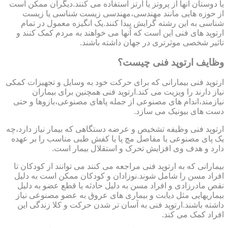
یا دوستان آنها از پروتز یا ارتز استفاده می کنند.دیگران ممکن است
از حوزه هایی مانند مهندسی،مهندسی زیست شناسی یا زیست
شناسی به این رشته گرایش پیدا کنند.یک انگیزه معمول در تمام
ارتوپد های فنی این است که آنها می خواهند به مردم کمک کنند و
تاثیر شخصی موثرتری در جهان داشته باشند.
وظایف ارتوپد فنی چیست؟
ارتوپد فنی بیمارانی که برای حرکت خود به وسایل و تجهیزات کمکی
نیاز دارند را ویزیت می کند.ارتوپد فنی همچنین برای بیماران
نیازمند،اندام های مصنوعی از جمله پاهای مصنوعی،بازوها و حتی
دست های بیونیک می سازد.
ارتوپد فنی وظیفه تشخیص و عرضه دستگاهی که بیمار نیاز دارد،چه
یک پای مصنوعی یا مفاصل مچ پا یا کفش طبی مناسب را بر عهده
دارد و هدف وی افزایش تحرک و استقلال بیمار است.
بیمارانی که به ارتوپد فنی مراجعه می کنند می توانند از کودکان تا
افراد مسن را شامل شوند.نوزادان و کودکان ممکن است به دلیل
نقص مادرزادی و افراد مسن به دلیل حادثه یا قطع عضو به دلیل
بیماریهایی مثل دیابت و بیماری های عروق به عضو مصنوعی نیاز
داشته باشند.ارتوپد فنی به آسان تر شدن حرکت و کلا زندگی این
افراد کمک می کند.