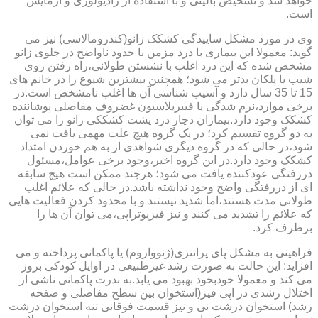
خواهد شد و تشخیص بالینی و با استفاده از رادیولوژی و آزمایش
است.
وی در مورد مشکل ساییدگی کشکک زانو(کندرومالاسی) نیز می
گوید: معمولا این بیماری با درد مزمن با حدود ناواضح در جلوی زانو
مشخص شده که این درد اغلب با نشستن طولانی،راه رفتن روی
شیب یا پلکان بدتر می شود؛ همچنین بیشترین شیوع را در خانم های
15 تا 35 سال دارد و آسیب شناسی آن ها اغلب نامشخص است.در
برخی موارد،نرم شدگی یا فیبریلاسیون غضروف مفاصلی پوشاننده
کشکک وجود دارد.بیماران دچار درد پشت کشککی زانو را می توان
به دو گروه تقسیم کرد؛ در یک گروه هیچ علت مهمی یافت نمی
شود،در حالی که در گروه دیگری شواهدی از به هم خوردن امتداد
کشکک وجود دارد.در این گروه اخیر،وجود برخی عوامل،مسئول
دررفتگی عودکننده یافت می شود؛ هرچند ممکن است هیچ سابقه
ای از دررفتگی واضح وجود نداشته باشد.در حالی که علائم اغلب
طولانی مدت هستند،اما شدید نیستند و با محدود کردن فعالیت هایی
که علائم را تشدید می کنند و نیز فیزیوتراپی،می توان آن ها را
برطرف کرد.
فراهینی به مشکل پای پرانتزی(ژنوواروم) یا پاکمانی پرداخته و می
افزاید: این حالت به صورت رشد غیرطبیعی در اوایل کودکی بروز
می کند و معمولا خودبخود بهبود می یابد.به ندرت پاکمانی ناشی از
اختلال رشدی در اپی فیز(استخوان بین سطح مفاصلی و صفحه
رشد) استخوان درشت نی و نیز قسمت فوقانی تنه استخوان درشت