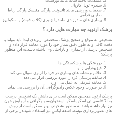
مشکلات ناحیه شانه مانند بورسیت
سندرم تونل کارپال
صدمات ورزشی مانند تاندونیت،پارگی منیسک،پارگی رباط
صلیبی قدامی
بیماری های مادرزادی مانند پا چنبری (کلاب فوت) و اسکولیوز
پزشک ارتوپد چه مهارت هایی دارد ؟
تشخیص به موقع و صحیح پزشک متخصص ارتوپدی ابتدا باید بتواند با
دقت کافی و به طور دقیق بیمار خود را مورد معاینه قرار داده و
تشخیص درستی از بیماری و ناراحتی وی داشته باشد.به این منظور
پزشک:
دررفتگی ها و شکستگی ها
فیزیوتراپی زانو
علائم و نشانه های بیماری در فرد را از وی سوال می کند
سابقه پزشکی فرد را مورد بررسی قرار می دهد
معاینه فیزیکی به عمل می آورد
در صورت وجود عکس رادیوگرافی،آن را بررسی می‎ نماید
پزشک ارتوپد همچنین ممکن است برای داشتن یک تشخیص درست
به MRI،سی تی اسکن،اسکن استخوان،سونوگرافی و آزمایش خون
نیز نیاز داشته باشد.به منظور تشخیص بهتر ممکن است از روش
های تصویربرداری توسط اشعه ایکس نیز استفاده شود.در برخی از