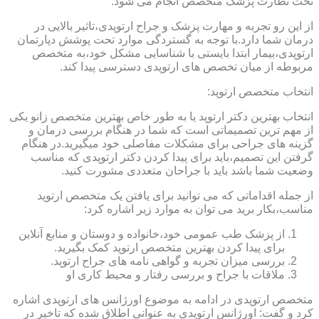
تحت نظارت پزشک متخصص انجام می شود.
از این رو تجربه و مهارت پزشک و جراح ارتوپدی،تاثیر بالایی در
درمان شما دارد.با توجه به گستردگی موارد تحت پوشش دپارتمان
ارتوپدی،بیمار ابتدا بایستی با شناسایی مشکل خود،به متخصص
مربوطه از میان تخصص های ارتوپدی دسترسی پیدا کند.
انتخاب متخصص ارتوپد:
انتخاب بهترین دکتر ارتوپد یا به طور خاص بهترین متخصص زانو یکی
از مهم ترین تصمیماتی است که شما در هنگام بررسی درمان و
گزینه های جراحی برای مشکلات مفاصلی خود میگیرید.در هنگام
گرفتن این تصمیم،باید برای پیدا کردن دکتر ارتوپدی که مناسب
وضعیت شما باشد باید با جراحان متعددی مشورت کنید.
از جمله اقداماتی که می توانید برای یافتن یک متخصص ارتوپد
مناسب،بکار برید می توان به موارد زیر اشاره کرد:
از پزشک طب عمومی خود،خانواده و دوستان و منابع آنلاین
برای پیدا کردن بهترین متخصص ارتوپد کمک بگیرید.
بررسی میزان تجربه و گواهی نامه های جراح ارتوپد.
ملاقات با جراح و بررسی رفتار و محیط کاری او
متخصص ارتوپدی در ادامه به موضوع اورژانس های ارتوپدی اشاره
کرد و گفت: اورژانس ارتوپدی به عنوانی اطلاق شده که تاخیر در