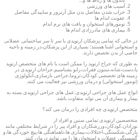
تاندون ها و رباط ها و...
آسیب های ورزشی
خراب شدن مفاصل بدن مثل آرتروز و ساییدگی مفاصل
عفونت اندام ها
تومورهای استخوان و بافت های نرم اندام
بیماری های مادرزادی اندام ها
در حالی که تمامی پزشکان ارتوپدی با سر تا سر ساختمانی عضلانی
و استخوانی آشنا هستند؛ بسیاری از این پزشکان،در زمینه و ناحیه
خاصی از بدن تخصص دارند.
به طوری که جراح ارتوپد را ممکن است با نام های متخصص ارتوپد
پا،دست،شانه،ستون فقرات،زانو بشناسیم.جراحان ارتوپدی در
زمینه های تخصصی کودکان،تروما،جراحی بازسازی،آنکولوژی
(تومور استخوانی) و درمان ورزشی نیز فعالیت می کنند.
انواع عمل های جراحی ارتوپدی:عمل های جراحی ارتوپدی بسته به
بیمار و بیماری آن می تواند متفاوت باشد.
متخصص ارتوپدی چه افرادی را درمان می کند؟
متخصصین ارتوپدی تمامی سنین و افراد از
نوزادان،کودکان،ورزشکاران و افراد پیر را در شرایط مختلفی مانند
پارگی،شکستگی،اختلالات،بیماری ها،ناهماهنگی ها،پیچ خوردگی ها،و
گسستگی عضلات و استخوان ها را می توانند درمان کنند.