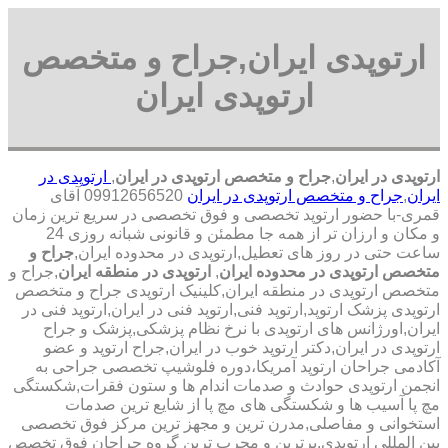
ارتوپدی ایران,جراح و متخصص
ارتوپدی ایران
ارتوپدی در ایران
,
جراح و متخصص ارتوپدی در ایران
,
ارتوپدی در
ایران
,
جراح و متخصص ارتوپدی در ایران
09912656520 آقای
قمری-با حضور ارتوپد تخصصی و فوق تخصصی در سریع ترین زمان
و مکان و ارزان تر از همه جا مطمئن و قانونی شبانه روزی 24
ساعت حتی در روز های تعطیل,ارتوپدی در محدوده ایران,
جراح و
متخصص ارتوپدی در محدوده ایران
,
ارتوپدی در منطقه ایران
,جراح و
متخصص ارتوپدی در منطقه ایران,کلینیک ارتوپدی جراح و متخصص
ارتوپدی پزشک ارتوپد,ارتوپد فنی,ارتوپد فنی در ایران,ارتوپد فنی در
ایران,اورژانس های ارتوپدی با نرخ نظام پزشکی,پزشک و جراح
ارتوپدی در ایران,دکتر ارتوپد خوب در ایران,جراح ارتوپد و عضو
آکادمی جراحان ارتوپد آمریکا،دوره فلوشیپ تخصصی جراحی به
انجمن ارتوپدی حوادث و صدمات اندام ها و ستون فقرات,شکستگی
مچ پا آسیب ها و شکستگی های مچ پا از شایع ترین صدمات
استخوانی و مفاصلی,مدرن ترین و مجهز ترین مرکز فوق تخصصی
بین المللی ارتوپدی.برترین ‏و ‏مجرب ‏ترین ‏گروه ‏جراحان ‏فوق ‏تخصص