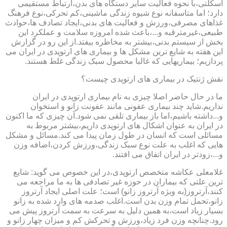
اسکلتی،با نحوه فعالیت سایر دستگاه های بدن،ارتباط مستقیمی
دارد؛ اما متاسفانه نوع شیوه زندگی ماشینی،کم تحرکی،نوع فرهنگ
غذاهای مصرفی،ورزش و فعالیت های بدنی،ایجاد تصادف ها،حوادث
طبیعی،غیرمترقبه و...،باعث شده امروزه سلامت و عملکرد این
بخش از سیستم بدنی،بیشتر به مخاطره بیفتد.از این رو در گزارش
این هفته به شایع ترین مشکل ها و بیماری های ارتوپدی در ایران می
پردازیم؛ بیماریهایی که غالبا محصول سبک زندگی غلط هستند.
نقش ژنتیک در بیماری های ارتوپدی چیست؟
ما در حال حاضر اصلا چیزی به نام بیماری ارتوپدی در ایران
نداریم.شاید چند بیماری عفونی مانند عفونت زانو و استخوان
و...داشته باشیم،اما باز بیماری تلقی نمی شود.آن چیزی که ما اکنون
در ایران به عنوان اشکال های ارتوپدی داریم،بیشتر مربوط به
مسائلی است که انسان در طول زمان پیدا می کند.مسائل و مشکل
هایی که اغلب به علت نوع سبک زندگی،ورزش کردن،اضافه وزن
و...،زودتر در ایران اتفاق می افتند.
غلامعلی عکاشه متخصص ارتوپدی،در این خصوص می گوید: شایع
ترین علتی که بیماران در حوزه غیر تصادفی ها به ما مراجعه می
کنند،آرتروز(به ویژه آرتروز زانو) است؛ علت اصلی ایجاد آرتروز
زانو،تحمل تمام وزن بدن است.اغلب صدمه های وارد شده به زانو
بسیار زیاد است،به همین دلیل به سرعت به سمت آرتروز پیش می
رود.چنانچه وزن فرد زیاد،ورزش و تحرکش کم و میزان چهار زانو و