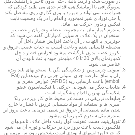
در صورت شک و تردید بالینی حتی بدون تاخیر پاراکلینیک،مثل
سونوگرافی یا آزمایشگاهی،اقدام جدی می طلبد کودکی که
همراه تب نمی تواند راه برود یا وزن گذاری روی مفاصل بکند
یا حتی نوزادی شیر نمیخورد و اندام را در یک وضعیت ثابت
فیکس و بدون حرکت می ماند.
سندرم کمپارتمان :به مجموعه عضله و شریان و عصب و
استخوان در یک غلاف فاسیایی کمپارتان گفته می شود که
خونریزی یا التهاب در آن باعث افزایش فشار داخل آن
محفظه فاسیایی شده و باعث آسیب به حیات عصب،عروق و
نکروز عضله بدون بازگشت میشود افزایش فشار داخل
کمپارتمان بالای 30 تا 40 میلیمتر جیوه باعث نابودی آن
عناصر می شود.
آمبولی چربی پس از شکستگی لگن یا استخوانهای بلند ویژه
ران و ساق عارضه جدی آمبولی چربی رخ میدهد.این (Fat
emboli) باعث نارسایی ریه (ARDS) عوارض مغزی و
ضایعات دیگر می شود.بی حرکتی یا فیکساسیون عضو
شکستگی بهترین اقدام پیشگیرانه است.
ضایعات تزریقی در دست:در محیط های کار ویژه در رنگ
آمیزی ها و استفاده از مواد شیمیایی تزریق با فشار یا خارج
شدن ماده شیمیایی از عروق در شیمی درمانی باعث بروز این
سندرم مثل سندرم کمپارتمان میشود.
تنوواژینیت دست عفونت گول زننده داخل غلاف تاندونهای
فلکسور دست باعث بروز درد در حرکات و تورم آن می شود
که جزء اورژانسهای ارتوپدی است.تشخیص زودرس مهمترین