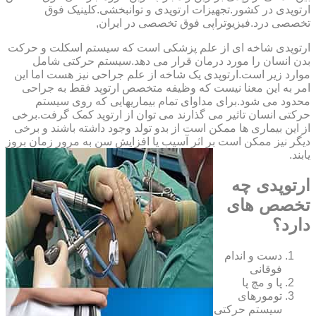
‏ارتوپدی ‏در ‏کشور.تجهیزات ارتوپدی و توانبخشی.کلینیک فوق
تخصصی درد.فیزیوتراپی فوق تخصصی در ایران,
ارتوپدی شاخه ای از علم پزشکی است که سیستم اسکلت و حرکت
بدن انسان را مورد درمان قرار می دهد.سیستم حرکتی شامل
موارد زیر است.ارتوپدی یک شاخه از علم جراحی نیز هست اما این
امر به این معنا نیست که وظیفه متخصص ارتوپد فقط به جراحی
محدود می شود.برای مداوای تمام بیماریهایی که روی سیستم
حرکتی انسان تاثیر می گذارند می توان از ارتوپد کمک گرفت.برخی
از این بیماری ها ممکن است از بدو تولد وجود داشته باشند و برخی
دیگر نیز ممکن است بر اثر آسیب یا افزایش سن به مرور زمان بروز
یابند.
ارتوپدی چه
تخصص های
دارد؟
دست و اندام
فوقانی
پا و مچ پا
تومورهای
سیستم حرکتی