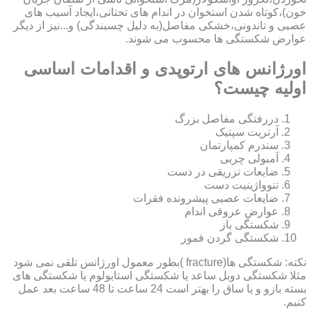
خون)،کوتاه شدن استخوان در اندام های تحتانی،ایجاد آسیب های
عصبی و تاندونی،خشکی مفاصل(به دلیل چسبندگی) و...نیز از دیگر
عوارض شکستگی ها محسوب می شوند.
اورژانس های ارتوپدی و اقدامات اساسی
اولیه چیست؟
دررفتگی مفاصل بزرگ
آرتریت سپتیک
سندرم کمپارتمان
آمبولی چربی
ضایعات تزریقی در دست
تنوواژینیت دست
ضایعات عصبی پیشرونده فقرات
عوارض عروقی اندام
شکستگی باز
شکستگی گردن فمور
نکته: شکستگی ها(fracture )بطور معمول اورژانس تلقی نمی شود
مثلا شکستگی دوبل ساعد یا شکستگی استابولوم یا شکستگی های
بسته بازو و یا ساق را بهتر است 24 ساعت تا 48 ساعت بعد عمل
کنیم.