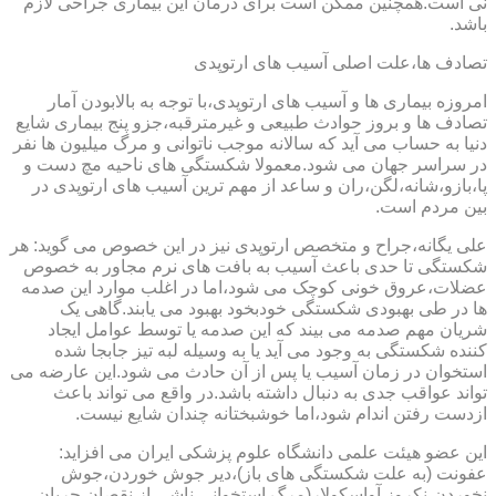
نی است.همچنین ممکن است برای درمان این بیماری جراحی لازم
باشد.
تصادف ها،علت اصلی آسیب های ارتوپدی
امروزه بیماری ها و آسیب های ارتوپدی،با توجه به بالابودن آمار
تصادف ها و بروز حوادث طبیعی و غیرمترقبه،جزو پنج بیماری شایع
دنیا به حساب می آید که سالانه موجب ناتوانی و مرگ میلیون ها نفر
در سراسر جهان می شود.معمولا شکستگی های ناحیه مچ دست و
پا،بازو،شانه،لگن،ران و ساعد از مهم ترین آسیب های ارتوپدی در
بین مردم است.
علی یگانه،جراح و متخصص ارتوپدی نیز در این خصوص می گوید: هر
شکستگی تا حدی باعث آسیب به بافت های نرم مجاور به خصوص
عضلات،عروق خونی کوچک می شود،اما در اغلب موارد این صدمه
ها در طی بهبودی شکستگی خودبخود بهبود می یابند.گاهی یک
شریان مهم صدمه می بیند که این صدمه یا توسط عوامل ایجاد
کننده شکستگی به وجود می آید یا به وسیله لبه تیز جابجا شده
استخوان در زمان آسیب یا پس از آن حادث می شود.این عارضه می
تواند عواقب جدی به دنبال داشته باشد.در واقع می تواند باعث
ازدست رفتن اندام شود،اما خوشبختانه چندان شایع نیست.
این عضو هیئت علمی دانشگاه علوم پزشکی ایران می افزاید:
عفونت (به علت شکستگی های باز)،دیر جوش خوردن،جوش
نخوردن،نکروز آواسکولار(مرگ استخوانی ناشی از نقصان جریان