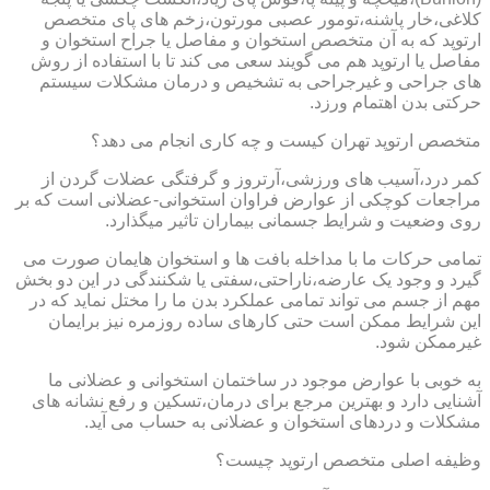
کلاغی،خار پاشنه،تومور عصبی مورتون،زخم های پای متخصص
ارتوپد که به آن متخصص استخوان و مفاصل یا جراح استخوان و
مفاصل یا ارتوپد هم می گویند سعی می کند تا با استفاده از روش
های جراحی و غیرجراحی به تشخیص و درمان مشکلات سیستم
حرکتی بدن اهتمام ورزد.
متخصص ارتوپد تهران کیست و چه کاری انجام می دهد؟
کمر درد،آسیب های ورزشی،آرتروز و گرفتگی عضلات گردن از
مراجعات کوچکی از عوارض فراوان استخوانی-عضلانی است که بر
روی وضعیت و شرایط جسمانی بیماران تاثیر میگذارد.
تمامی حرکات ما با مداخله بافت ها و استخوان هایمان صورت می
گیرد و وجود یک عارضه،ناراحتی،سفتی یا شکنندگی در این دو بخش
مهم از جسم می تواند تمامی عملکرد بدن ما را مختل نماید که در
این شرایط ممکن است حتی کارهای ساده روزمره نیز برایمان
غیرممکن شود.
به خوبی با عوارض موجود در ساختمان استخوانی و عضلانی ما
آشنایی دارد و بهترین مرجع برای درمان،تسکین و رفع نشانه های
مشکلات و دردهای استخوان و عضلانی به حساب می آید.
وظیفه اصلی متخصص ارتوپد چیست؟