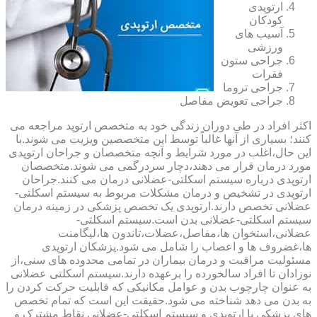
ارتوپدی
کودکان
آسیب های
ورزشی
جراحی ستون
فقرات
جراحی تروما
جراحی تعویض مفاصل
اکثر افراد در طی دوران زندگی خود به متخصص ارتوپد مراجعه می
کنند؛ بسیاری از آنها غالباً توسط این متخصصین ویزیت می شوند.با
این حال،اغلب در مورد شرایط و آنچه متخصصان و جراحان ارتوپدی
مورد درمان قرار می دهند،دچار سردرگمی می شوند.متخصصان
ارتوپدی درباره سیستم اسکلتی-عضلانی درمان می کنند.جراحان
ارتوپدی در تشخیص و درمان مشکلات مربوط به سیستم اسکلتی-
عضلانی تخصص دارند.ارتوپدی یک تخصص پزشکی در زمینه درمان
سیستم اسکلتی-عضلانی بدن است.سیستم اسکلتی-
عضلانی،استخوان ها،مفاصل،عضلات،تاندون ها،لیگامنت
ها،غضروف ها و اعصاب را شامل می شود.پزشکان ارتوپدی
مسئولیت مراقبت و درمان بیماران در تمامی محدوده های سنی،از
نوزادان تا افراد سالخورده را برعهده دارند.سیستم اسکلتی عضلانی
به عنوان چارچوب بدن و عوامل مکانیکی که قابلیت حرکت کردن را
به بدن می دهد شناخته می شود.حقیقت این است که تمام تخصص
های پزشکی با ارتوپدی و سیستم اسکلتی-عضلانی نقاط مشترک و