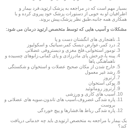
بسیار مهم است که در مراجعه به پزشک ارتوپد،فرد بیمار و
اطرافیان او به خوبی از دستورات پزشک خود پیروی کرده و با
همکاری همه جانبه،طبق نظر پزشک،پیش بروند.
مشکلات و آسیب هایی که توسط متخصص ارتوپد درمان می شود:
ناهنجاری های انگشتان دست و پا
درد کمر،عوارض دیسک کمر،سیاتیک و اسکولیوز
تومور استخوانی،فلج مغزی و دیستروفی عضلانی
پینه پا،چرخش پای مادرزادی و پای کمانی،زانوهای چسبیده و
ناهماهنگی پاها
خارج شدن از مکان صحیح عضلات و استخوان و شکستگی
رشد غیر معمول
آرتروز
پوکی استخوان
آرتروز روماتوئید
آسیب های کاری و ورزشی
پاره شدگی غضروف،آسیب های تاندون،سویه های عضلانی و
بروست
پاره شدگی رباط ها،فشارها و پیچ خوردگی
یک بیمار با مراجعه به متخصص ارتوپدی باید چه خدماتی دریافت
کند؟