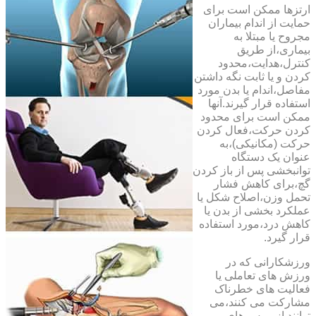
ارتزها ممکن است برای
حمایت از اندام بیماران
مجروح یا مبتلا به
بیماری،از طریق
کنترل،هدایت،محدود
کردن و یا ثابت نگه داشتن
مفاصل،اندام یا بدن مورد
استفاده قرار گیرند.آنها
ممکن است برای محدود
کردن حرکت،فعال کردن
حرکت (مکانیکی)،به
عنوان یک دستگاه
توانبخشی پس از باز کردن
گچ،برای کاهش فشار
تحمل وزن،اصلاح شکل یا
عملکرد بخشی از بدن یا
کاهش درد،مورد استفاده
قرار گیرد.
ورزشکارانی که در
ورزش های تعاملی یا
فعالیت های خطرناک
مشارکت می کنند،می
توانند از بریس های