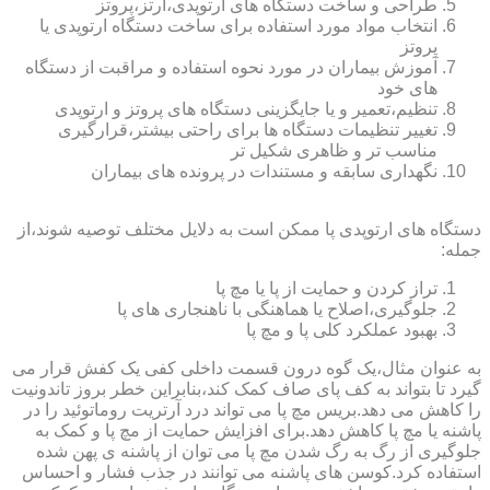
طراحی و ساخت دستگاه های ارتوپدی،ارتز،پروتز
انتخاب مواد مورد استفاده برای ساخت دستگاه ارتوپدی یا
پروتز
آموزش بیماران در مورد نحوه استفاده و مراقبت از دستگاه
های خود
تنظیم،تعمیر و یا جایگزینی دستگاه های پروتز و ارتوپدی
تغییر تنظیمات دستگاه ها برای راحتی بیشتر،قرارگیری
مناسب تر و ظاهری شکیل تر
نگهداری سابقه و مستندات در پرونده های بیماران
دستگاه های ارتوپدی پا ممکن است به دلایل مختلف توصیه شوند،از
جمله:
تراز کردن و حمایت از پا یا مچ پا
جلوگیری،اصلاح یا هماهنگی با ناهنجاری های پا
بهبود عملکرد کلی پا و مچ پا
به عنوان مثال،یک گوه درون قسمت داخلی کفی یک کفش قرار می
گیرد تا بتواند به کف پای صاف کمک کند،بنابراین خطر بروز تاندونیت
را کاهش می دهد.بریس مچ پا می تواند درد آرتریت روماتوئید را در
پاشنه یا مچ پا کاهش دهد.برای افزایش حمایت از مچ پا و کمک به
جلوگیری از رگ به رگ شدن مچ پا می توان از پاشنه ی پهن شده
استفاده کرد.کوسن های پاشنه می توانند در جذب فشار و احساس