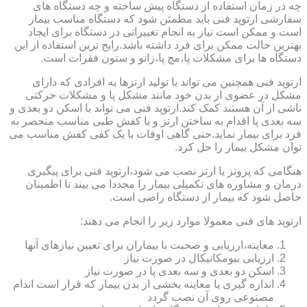
چه در زمان استفاده از دستگاه پیش ساخته و چه دستگاه های
سفارشی ارتوپد فنی باید مطمئن شود که دستگاه مناسب بیمار
است و ممکن است نیاز به انجام تغییراتی در دستگاه برای ایجاد
بهترین حالت ممکن برای فرد داشته باشد.رایج ترین استفاده از این
دستگاه ها برای مشکلات پا،مچ پا،زانو و ستون فقرات است.
ارتوپد فنی همچنین می تواند با تولید ارتزها به افرادی که دارای
مشکل در عضوی از بدن خود مانند مشکل پا و مشکلات حرکتی
ناشی از آن هستند کمک کند.ارتوپد فنی می تواند با اسکن دو بعدی و
سه بعدی پا اقدام به ساختن ارتز و یا کفش طبی مناسب منحصر به
فرد برای بیمار نماید.حتی گاهی اوقات با یک کفی کفش مناسب می
توان مشکل بیمار را حل کرد.
هنگامی که پروتز یا ارتز نصب می شود،ارتوپد فنی برای پیگیری
درمان و مشاوره های تکمیلی بیمار را مجددا می بیند تا اطمینان
حاصل شود که بیمار از دستگاه راضی است.
ارتوپد های فنی معمولا موارد زیر را انجام می دهند:
معاینه،ارزیابی و صحبت با بیماران برای تعیین نیازهای آنها
ارزیابی بیومکانیکال در صورت نیاز
اسکن دو بعدی و سه بعدی پا در صورت نیاز
اندازه گیری یا معاینه بخشی از بدن بیمار که قرار است اندام
مصنوعی روی آن نصب گردد