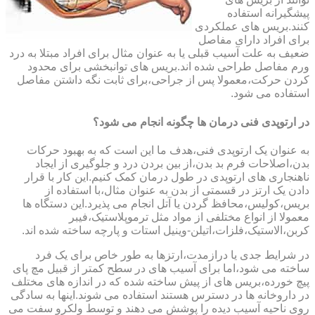
پیشگیرانه استفاده
کنند.بریس های عملکردی
برای افراد دارای مفاصل
ضعیف به علت آسیب قبلی یا به عنوان مثال برای افراد مبتلا به درد
ورم مفاصل طراحی شده اند.بریس های توانبخشی برای محدود
کردن حرکت،معمولا پس از جراحی،برای ثابت نگه داشتن مفاصل
استفاده می شود.
در ارتوپدی فنی درمان ها چگونه انجام می شود؟
به عنوان یک ارتوپدی فنی،هدف ما این است که به بهبود حرکات
بدن،اصلاحات فرم بد بدن،از بین بردن درد و جلوگیری از ایجاد
ناهنجاری های ارتوپدی در طول درمان کمک کنیم.این کار با قرار
دادن یک ارتز در قسمتی از بدن به عنوان مثال،با استفاده از
بریس،کولیس،محافظ گردن یا آتل انجام می پذیرد.این دستگاه ها
معمولا از انواع مختلفی از مواد مثل ترموپلاستیک،فیبر
کربن،الاستیک،فلزات،اتیلن-وینیل استات و پارچه ساخته شده اند.
در شرایط جدی یا درازمدت،ارتزها به طور خاص برای یک فرد
ساخته می شود،اما برای آسیب های در سطح کمتر از قبیل مچ پای
پیچ خورده،بریس های از پیش ساخته شده که در اندازه های مختلف
در داروخانه ها در دسترس هستند استفاده می شوند.اینها به سادگی
روی ناحیه آسیب دیده را پوشش می دهند و توسط ولکرو سفت می