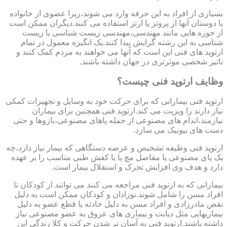
بسیاری از افراد به این حرفه وارد می شوند،زیرا عضوی از خانواده
یا دوستان آنها از پروتز یا ارتز استفاده می کنند.دیگران ممکن است
از حوزه هایی مانند مهندسی،مهندسی زیست شناسی یا زیست
شناسی به این رشته گرایش پیدا کنند.یک انگیزه معمول در تمام
ارتوپد های فنی این است که آنها می خواهند به مردم کمک کنند و
تاثیر شخصی موثرتری در جهان داشته باشند.
وظایف ارتوپد فنی چیست؟
ارتوپد فنی بیمارانی که برای حرکت خود به وسایل و تجهیزات کمکی
نیاز دارند را ویزیت می کند.ارتوپد فنی همچنین برای بیماران
نیازمند،اندام های مصنوعی از جمله پاهای مصنوعی،بازوها و حتی
دست های بیونیک می سازد.
ارتوپد فنی وظیفه تشخیص و عرضه دستگاهی که بیمار نیاز دارد،چه
یک پای مصنوعی یا مفاصل مچ پا یا کفش طبی مناسب را بر عهده
دارد و هدف وی افزایش تحرک و استقلال بیمار است.
بیمارانی که به ارتوپد فنی مراجعه می کنند می توانند از کودکان تا
افراد مسن را شامل شوند.نوزادان و کودکان ممکن است به دلیل
نقص مادرزادی و افراد مسن به دلیل حادثه یا قطع عضو به دلیل
بیماریهایی مثل دیابت و بیماری های عروق به عضو مصنوعی نیاز
داشته باشند.ارتوپد فنی به آسان تر شدن حرکت و کلا زندگی این