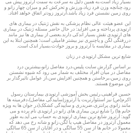
بسیار زیاد است،به همین دلیل به سرعت به سمت آرتروز پیش می
رود.چنانچه وزن فرد زیاد،ورزش و تحرکش کم و میزان چهار زانو و
روی زمین نشستن فرد زیاد باشد،آرتروز زودتر اتفاق خواهد افتاد.
این عضو هیئت عالی نظام پزشکی به نقش ژنتیک در بیماری های
ارتوپدی پرداخته و می افزاید: در حال حاضر مسئله ژنتیک در بیماری
های ارتوپدی نقش بسیار اندکی دارند.بعضی از بیماری ها نیز مانند
دررفتگی لگن و پاچنبری نیز بیشتر فامیلی است؛ همچنین ابتلا به این
بیماری در مقایسه با آرتروز و بروز حوادث،بسیار اندک است.
شایع ترین مشکل ارتوپدی در زنان
بر اساس گزارش سایت پلیس،درد مفاصل زانو،بیشترین درد
مفاصل در میان افراد مختلف به شمار می رود که شیوه نشستن
روی زمین،برخاستن و همچنین افزایش سن،از عوامل تاثیرگذار بر
این موضوع هستند.
حسین فراهینی،رئیس بخش آموزشی ارتوپدی بیمارستان رسول
اکرم(ص) نیز استئوآرتریت یا آرتروز(ساییدگی مفاصل)،دفرمیته ها
مانند زانوی پرانتزی،ضربدری و ساییدگی کشکک(در جوان ها به ویژه
خانم ها) را شایع ترین بیماری های زانو در ارتوپدی نام برده و می
گوید: آرتروز شایع ترین بیماری ارتوپدی به حساب می آید.به طور
معمول آرتروز در مفاصل هیپ یا لگن،زانو و شانه رخ می دهد که
معمولا در خانم ها از سن 55 سالگی و در آقایان از سن 65 سالگی