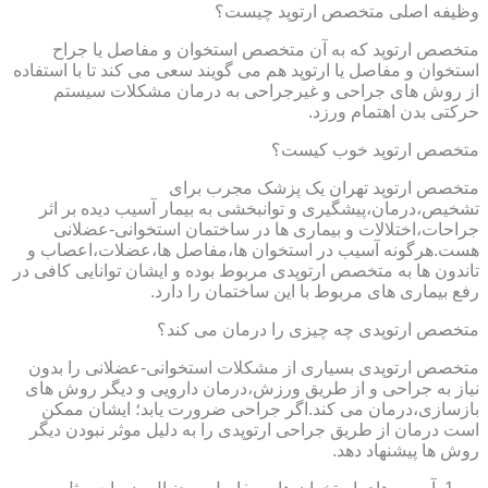
وظیفه اصلی متخصص ارتوپد چیست؟
متخصص ارتوپد که به آن متخصص استخوان و مفاصل یا جراح
استخوان و مفاصل یا ارتوپد هم می گویند سعی می کند تا با استفاده
از روش های جراحی و غیرجراحی به درمان مشکلات سیستم
حرکتی بدن اهتمام ورزد.
متخصص ارتوپد خوب کیست؟
متخصص ارتوپد تهران یک پزشک مجرب برای
تشخیص،درمان،پیشگیری و توانبخشی به بیمار آسیب دیده بر اثر
جراحات،اختلالات و بیماری ها در ساختمان استخوانی-عضلانی
هست.هرگونه آسیب در استخوان ها،مفاصل ها،عضلات،اعصاب و
تاندون ها به متخصص ارتوپدی مربوط بوده و ایشان توانایی کافی در
رفع بیماری های مربوط با این ساختمان را دارد.
متخصص ارتوپدی چه چیزی را درمان می کند؟
متخصص ارتوپدی بسیاری از مشکلات استخوانی-عضلانی را بدون
نیاز به جراحی و از طریق ورزش،درمان دارویی و دیگر روش های
بازسازی،درمان می کند.اگر جراحی ضرورت یابد؛ ایشان ممکن
است درمان از طریق جراحی ارتوپدی را به دلیل موثر نبودن دیگر
روش ها پیشنهاد دهد.