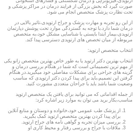
ارتوپدی،فیزیوتراپی و درمان شکستگی و فشارهای استخوانی
صورت گیرد که بخش بزرگی از فرایند درمان در مراکز پزشکی و
تحت نظارت پزشک متخصص انجام می شود.
از این رو تجربه و مهارت پزشک و جراح ارتوپدی،تاثیر بالایی در
درمان شما دارد.با توجه به گستردگی موارد تحت پوشش دپارتمان
ارتوپدی،بیمار ابتدا بایستی با شناسایی مشکل خود،به متخصص
مربوطه از میان تخصص های ارتوپدی دسترسی پیدا کند.
انتخاب متخصص ارتوپد:
انتخاب بهترین دکتر ارتوپد یا به طور خاص بهترین متخصص زانو یکی
از مهم ترین تصمیماتی است که شما در هنگام بررسی درمان و
گزینه های جراحی برای مشکلات مفاصلی خود میگیرید.در هنگام
گرفتن این تصمیم،باید برای پیدا کردن دکتر ارتوپدی که مناسب
وضعیت شما باشد باید با جراحان متعددی مشورت کنید.
از جمله اقداماتی که می توانید برای یافتن یک متخصص ارتوپد
مناسب،بکار برید می توان به موارد زیر اشاره کرد:
از پزشک طب عمومی خود،خانواده و دوستان و منابع آنلاین
برای پیدا کردن بهترین متخصص ارتوپد کمک بگیرید.
بررسی میزان تجربه و گواهی نامه های جراح ارتوپد.
ملاقات با جراح و بررسی رفتار و محیط کاری او