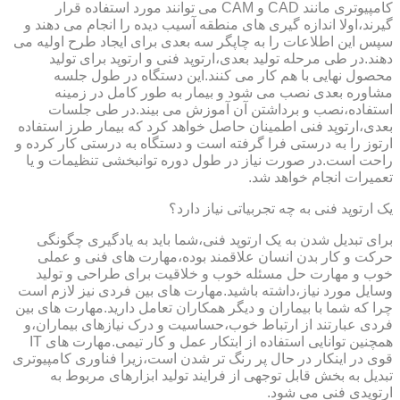
کامپیوتری مانند CAD و CAM می توانند مورد استفاده قرار
گیرند،اولا اندازه گیری های منطقه آسیب دیده را انجام می دهند و
سپس این اطلاعات را به چاپگر سه بعدی برای ایجاد طرح اولیه می
دهند.در طی مرحله تولید بعدی،ارتوپد فنی و ارتوپد برای تولید
محصول نهایی با هم کار می کنند.این دستگاه در طول جلسه
مشاوره بعدی نصب می شود و بیمار به طور کامل در زمینه
استفاده،نصب و برداشتن آن آموزش می بیند.در طی جلسات
بعدی،ارتوپد فنی اطمینان حاصل خواهد کرد که بیمار طرز استفاده
ارتوز را به درستی فرا گرفته است و دستگاه به درستی کار کرده و
راحت است.در صورت نیاز در طول دوره توانبخشی تنظیمات و یا
تعمیرات انجام خواهد شد.
یک ارتوپد فنی به چه تجربیاتی نیاز دارد؟
برای تبدیل شدن به یک ارتوپد فنی،شما باید به یادگیری چگونگی
حرکت و کار بدن انسان علاقمند بوده،مهارت های فنی و عملی
خوب و مهارت حل مسئله خوب و خلاقیت برای طراحی و تولید
وسایل مورد نیاز،داشته باشید.مهارت های بین فردی نیز لازم است
چرا که شما با بیماران و دیگر همکاران تعامل دارید.مهارت های بین
فردی عبارتند از ارتباط خوب،حساسیت و درک نیازهای بیماران،و
همچنین توانایی استفاده از ابتکار عمل و کار تیمی.مهارت های IT
قوی در اینکار در حال پر رنگ تر شدن است،زیرا فناوری کامپیوتری
تبدیل به بخش قابل توجهی از فرایند تولید ابزارهای مربوط به
ارتوپدی فنی می شود.