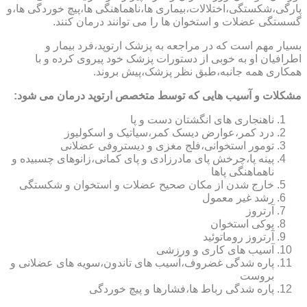
پارگی،شکستگی،اختلالات،بیماری ها،ناهماهنگی ها،پیچ خوردگی ها،و
گسستگی عضلات و استخوان ها را می توانند درمان کنند.
بسیار مهم است که در مراجعه به پزشک ارتوپد،فرد بیمار و
اطرافیان او به خوبی از دستورات پزشک خود پیروی کرده و با
همکاری همه جانبه،طبق نظر پزشک،پیش بروند.
مشکلات و آسیب هایی که توسط متخصص ارتوپد درمان می شود:
ناهنجاری های انگشتان دست و پا
درد کمر،عوارض دیسک کمر،سیاتیک و اسکولیوز
تومور استخوانی،فلج مغزی و دیستروفی عضلانی
پینه پا،چرخش پای مادرزادی و پای کمانی،زانوهای چسبیده و
ناهماهنگی پاها
خارج شدن از مکان صحیح عضلات و استخوان و شکستگی
رشد غیر معمول
آرتروز
پوکی استخوان
آرتروز روماتوئید
آسیب های کاری و ورزشی
پاره شدگی غضروف،آسیب های تاندون،سویه های عضلانی و
بروست
پاره شدگی رباط ها،فشارها و پیچ خوردگی