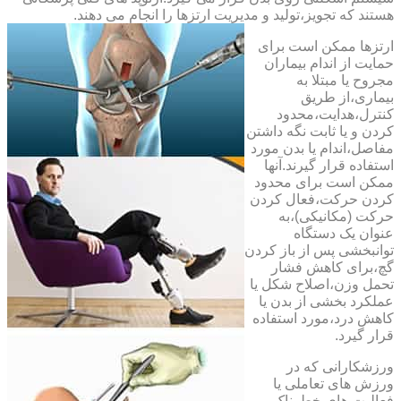
هستند که تجویز،تولید و مدیریت ارتزها را انجام می دهند.
ارتزها ممکن است برای
حمایت از اندام بیماران
مجروح یا مبتلا به
بیماری،از طریق
کنترل،هدایت،محدود
کردن و یا ثابت نگه داشتن
مفاصل،اندام یا بدن مورد
استفاده قرار گیرند.آنها
ممکن است برای محدود
کردن حرکت،فعال کردن
حرکت (مکانیکی)،به
عنوان یک دستگاه
توانبخشی پس از باز کردن
گچ،برای کاهش فشار
تحمل وزن،اصلاح شکل یا
عملکرد بخشی از بدن یا
کاهش درد،مورد استفاده
قرار گیرد.
ورزشکارانی که در
ورزش های تعاملی یا
فعالیت های خطرناک