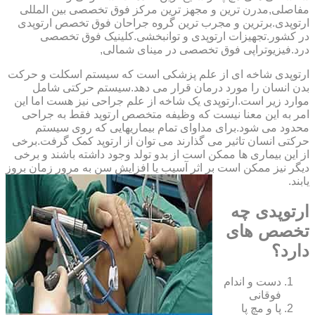
مفاصلی,مدرن ترین و مجهز ترین مرکز فوق تخصصی بین المللی
ارتوپدی.برترین ‏و ‏مجرب ‏ترین ‏گروه ‏جراحان ‏فوق ‏تخصص ‏ارتوپدی
‏در ‏کشور.تجهیزات ارتوپدی و توانبخشی.کلینیک فوق تخصصی
درد.فیزیوتراپی فوق تخصصی در مینای شمالی,
ارتوپدی شاخه ای از علم پزشکی است که سیستم اسکلت و حرکت
بدن انسان را مورد درمان قرار می دهد.سیستم حرکتی شامل
موارد زیر است.ارتوپدی یک شاخه از علم جراحی نیز هست اما این
امر به این معنا نیست که وظیفه متخصص ارتوپد فقط به جراحی
محدود می شود.برای مداوای تمام بیماریهایی که روی سیستم
حرکتی انسان تاثیر می گذارند می توان از ارتوپد کمک گرفت.برخی
از این بیماری ها ممکن است از بدو تولد وجود داشته باشند و برخی
دیگر نیز ممکن است بر اثر آسیب یا افزایش سن به مرور زمان بروز
یابند.
ارتوپدی چه
تخصص های
دارد؟
دست و اندام
فوقانی
پا و مچ پا