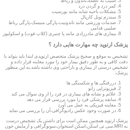
آسیب به عضله،تاندون و رباط
کمر درد و گردن درد
مشکلات ناحیه شانه مانند بورسیت
سندرم تونل کارپال
صدمات ورزشی مانند تاندونیت،پارگی منیسک،پارگی رباط
صلیبی قدامی
بیماری های مادرزادی مانند پا چنبری (کلاب فوت) و اسکولیوز
پزشک ارتوپد چه مهارت هایی دارد ؟
تشخیص به موقع و صحیح پزشک متخصص ارتوپدی ابتدا باید بتواند با
دقت کافی و به طور دقیق بیمار خود را مورد معاینه قرار داده و
تشخیص درستی از بیماری و ناراحتی وی داشته باشد.به این منظور
پزشک:
دررفتگی ها و شکستگی ها
فیزیوتراپی زانو
علائم و نشانه های بیماری در فرد را از وی سوال می کند
سابقه پزشکی فرد را مورد بررسی قرار می دهد
معاینه فیزیکی به عمل می آورد
در صورت وجود عکس رادیوگرافی،آن را بررسی می‎ نماید
پزشک ارتوپد همچنین ممکن است برای داشتن یک تشخیص درست
به MRI،سی تی اسکن،اسکن استخوان،سونوگرافی و آزمایش خون