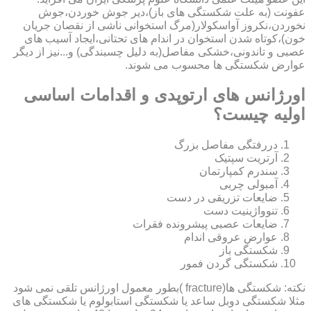
عفونت (به علت شکستگی های باز)،دیر جوش خوردن،جوش
نخوردن،نکروز آواسکولار(مرگ استخوانی ناشی از نقصان جریان
خون)،کوتاه شدن استخوان در اندام های تحتانی،ایجاد آسیب های
عصبی و تاندونی،خشکی مفاصل(به دلیل چسبندگی) و...نیز از دیگر
عوارض شکستگی ها محسوب می شوند.
اورژانس های ارتوپدی و اقدامات اساسی
اولیه چیست؟
دررفتگی مفاصل بزرگ
آرتریت سپتیک
سندرم کمپارتمان
آمبولی چربی
ضایعات تزریقی در دست
تنوواژینیت دست
ضایعات عصبی پیشرونده فقرات
عوارض عروقی اندام
شکستگی باز
شکستگی گردن فمور
نکته: شکستگی ها(fracture )بطور معمول اورژانس تلقی نمی شود
مثلا شکستگی دوبل ساعد یا شکستگی استابولوم یا شکستگی های