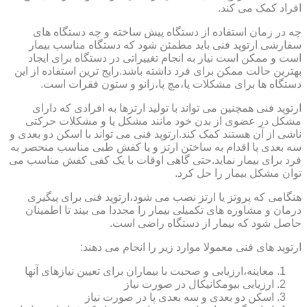
افراد کمک می کند.
چه در زمان استفاده از دستگاه پیش ساخته و چه دستگاه های
سفارشی ارتوپد فنی باید مطمئن شود که دستگاه مناسب بیمار
است و ممکن است نیاز به انجام تغییراتی در دستگاه برای ایجاد
بهترین حالت ممکن برای فرد داشته باشد.رایج ترین استفاده از این
دستگاه ها برای مشکلات پا،مچ پا،زانو و ستون فقرات است.
ارتوپد فنی همچنین می تواند با تولید ارتزها به افرادی که دارای
مشکل در عضوی از بدن خود مانند مشکل پا و مشکلات حرکتی
ناشی از آن هستند کمک کند.ارتوپد فنی می تواند با اسکن دو بعدی و
سه بعدی پا اقدام به ساختن ارتز و یا کفش طبی مناسب منحصر به
فرد برای بیمار نماید.حتی گاهی اوقات با یک کفی کفش مناسب می
توان مشکل بیمار را حل کرد.
هنگامی که پروتز یا ارتز نصب می شود،ارتوپد فنی برای پیگیری
درمان و مشاوره های تکمیلی بیمار را مجددا می بیند تا اطمینان
حاصل شود که بیمار از دستگاه راضی است.
ارتوپد های فنی معمولا موارد زیر را انجام می دهند:
معاینه،ارزیابی و صحبت با بیماران برای تعیین نیازهای آنها
ارزیابی بیومکانیکال در صورت نیاز
اسکن دو بعدی و سه بعدی پا در صورت نیاز