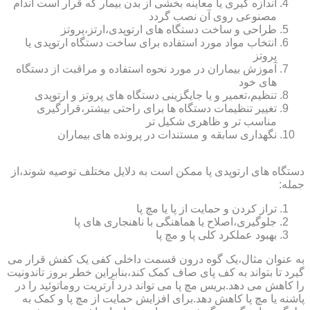
اندازه گیری یا معاینه بخشی از بدن بیمار که قرار است اندام
مصنوعی روی آن نصب گردد
طراحی و ساخت دستگاه های ارتوپدی،ارتز،پروتز
انتخاب مواد مورد استفاده برای ساخت دستگاه ارتوپدی یا
پروتز
آموزش بیماران در مورد نحوه استفاده و مراقبت از دستگاه
های خود
تنظیم،تعمیر و یا جایگزینی دستگاه های پروتز و ارتوپدی
تغییر تنظیمات دستگاه ها برای راحتی بیشتر،قرارگیری
مناسب تر و ظاهری شکیل تر
نگهداری سابقه و مستندات در پرونده های بیماران
دستگاه های ارتوپدی پا ممکن است به دلایل مختلف توصیه شوند،از
جمله:
تراز کردن و حمایت از پا یا مچ پا
جلوگیری،اصلاح یا هماهنگی با ناهنجاری های پا
بهبود عملکرد کلی پا و مچ پا
به عنوان مثال،یک گوه درون قسمت داخلی کفی یک کفش قرار می
گیرد تا بتواند به کف پای صاف کمک کند،بنابراین خطر بروز تاندونیت
را کاهش می دهد.بریس مچ پا می تواند درد آرتریت روماتوئید را در
پاشنه یا مچ پا کاهش دهد.برای افزایش حمایت از مچ پا و کمک به