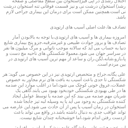
اختلال رشدی در اپی فیز(استخوان بین سطح مفاصلی و صفحه
رشد) استخوان درشت نی و نیز قسمت فوقانی تنه استخوان درشت
نی است.همچنین ممکن است برای درمان این بیماری جراحی لازم
باشد.
تصادف ها،علت اصلی آسیب های ارتوپدی
امروزه بیماری ها و آسیب های ارتوپدی،با توجه به بالابودن آمار
تصادف ها و بروز حوادث طبیعی و غیرمترقبه،جزو پنج بیماری شایع
دنیا به حساب می آید که سالانه موجب ناتوانی و مرگ میلیون ها نفر
در سراسر جهان می شود.معمولا شکستگی های ناحیه مچ دست و
پا،بازو،شانه،لگن،ران و ساعد از مهم ترین آسیب های ارتوپدی در
بین مردم است.
علی یگانه،جراح و متخصص ارتوپدی نیز در این خصوص می گوید: هر
شکستگی تا حدی باعث آسیب به بافت های نرم مجاور به خصوص
عضلات،عروق خونی کوچک می شود،اما در اغلب موارد این صدمه
ها در طی بهبودی شکستگی خودبخود بهبود می یابند.گاهی یک
شریان مهم صدمه می بیند که این صدمه یا توسط عوامل ایجاد
کننده شکستگی به وجود می آید یا به وسیله لبه تیز جابجا شده
استخوان در زمان آسیب یا پس از آن حادث می شود.این عارضه می
تواند عواقب جدی به دنبال داشته باشد.در واقع می تواند باعث
ازدست رفتن اندام شود،اما خوشبختانه چندان شایع نیست.
این عضو هیئت علمی دانشگاه علوم پزشکی ایران می افزاید: