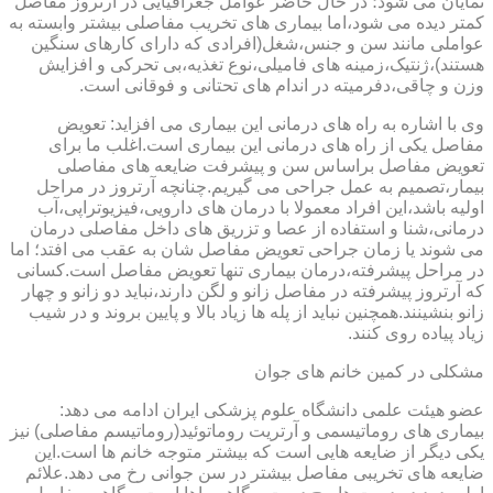
نمایان می شود؛ در حال حاضر عوامل جغرافیایی در آرتروز مفاصل
کمتر دیده می شود،اما بیماری های تخریب مفاصلی بیشتر وابسته به
عواملی مانند سن و جنس،شغل(افرادی که دارای کارهای سنگین
هستند)،ژنتیک،زمینه های فامیلی،نوع تغذیه،بی تحرکی و افزایش
وزن و چاقی،دفرمیته در اندام های تحتانی و فوقانی است.
وی با اشاره به راه های درمانی این بیماری می افزاید: تعویض
مفاصل یکی از راه های درمانی این بیماری است.اغلب ما برای
تعویض مفاصل براساس سن و پیشرفت ضایعه های مفاصلی
بیمار،تصمیم به عمل جراحی می گیریم.چنانچه آرتروز در مراحل
اولیه باشد،این افراد معمولا با درمان های دارویی،فیزیوتراپی،آب
درمانی،شنا و استفاده از عصا و تزریق های داخل مفاصلی درمان
می شوند یا زمان جراحی تعویض مفاصل شان به عقب می افتد؛ اما
در مراحل پیشرفته،درمان بیماری تنها تعویض مفاصل است.کسانی
که آرتروز پیشرفته در مفاصل زانو و لگن دارند،نباید دو زانو و چهار
زانو بنشینند.همچنین نباید از پله ها زیاد بالا و پایین بروند و در شیب
زیاد پیاده روی کنند.
مشکلی در کمین خانم های جوان
عضو هیئت علمی دانشگاه علوم پزشکی ایران ادامه می دهد:
بیماری های روماتیسمی و آرتریت روماتوئید(روماتیسم مفاصلی) نیز
یکی دیگر از ضایعه هایی است که بیشتر متوجه خانم ها است.این
ضایعه های تخریبی مفاصل بیشتر در سن جوانی رخ می دهد.علائم