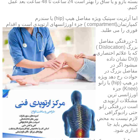
بسته بازو و یا ساق را بهتر است 24 ساعت تا 48 ساعت بعد عمل
کنیم.
اما آرتریت سپتیک ویژه مفاصل هیپ (hip) یا سندرم
کمپارتمان(compartment ) جزء اورژانسهای ارتوپدی است و اقدام
فوری را می طلبد.
1-دررفتگی مفاصل
بزرگ (Dislocation )
که با علائم اختصاری
((Dx نشان داده
میشود اگر در
مفاصل بزرگ در
حوادث رخ دهد ویژه
در هیپ (hip) یا زانو
(Knee) جزء
اورژانسی ترین
مشکلات ارتوپدی
است دررفتگی زانو
حتی رادیوگرافی
لازم نیست به محض
تشخیص باید جا
اندازی شود.