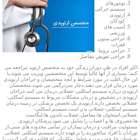
تومورهای
سیستم حرکتی
ارتوپدی
کودکان
آسیب های
ورزشی
جراحی ستون
فقرات
جراحی تروما
جراحی تعویض مفاصل
اکثر افراد در طی دوران زندگی خود به متخصص ارتوپد مراجعه می
کنند؛ بسیاری از آنها غالباً توسط این متخصصین ویزیت می شوند.با
این حال،اغلب در مورد شرایط و آنچه متخصصان و جراحان ارتوپدی
مورد درمان قرار می دهند،دچار سردرگمی می شوند.متخصصان
ارتوپدی درباره سیستم اسکلتی-عضلانی درمان می کنند.جراحان
ارتوپدی در تشخیص و درمان مشکلات مربوط به سیستم اسکلتی-
عضلانی تخصص دارند.ارتوپدی یک تخصص پزشکی در زمینه درمان
سیستم اسکلتی-عضلانی بدن است.سیستم اسکلتی-
عضلانی،استخوان ها،مفاصل،عضلات،تاندون ها،لیگامنت
ها،غضروف ها و اعصاب را شامل می شود.پزشکان ارتوپدی
مسئولیت مراقبت و درمان بیماران در تمامی محدوده های سنی،از
نوزادان تا افراد سالخورده را برعهده دارند.سیستم اسکلتی عضلانی
به عنوان چارچوب بدن و عوامل مکانیکی که قابلیت حرکت کردن را