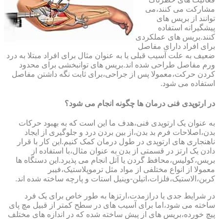
مشارکت می کنند،می
توانند از بریس های
پیشگیرانه استفاده
کنند.بریس های عملکردی
برای افراد دارای مفاصل
ضعیف به علت آسیب قبلی یا به عنوان مثال برای افراد مبتلا به درد
ورم مفاصل طراحی شده اند.بریس های توانبخشی برای محدود
کردن حرکت،معمولا پس از جراحی،برای ثابت نگه داشتن مفاصل
استفاده می شود.
در ارتوپدی فنی درمان ها چگونه انجام می شود؟
به عنوان یک ارتوپدی فنی،هدف ما این است که به بهبود حرکات
بدن،اصلاحات فرم بد بدن،از بین بردن درد و جلوگیری از ایجاد
ناهنجاری های ارتوپدی در طول درمان کمک کنیم.این کار با قرار
دادن یک ارتز در قسمتی از بدن به عنوان مثال،با استفاده از
بریس،کولیس،محافظ گردن یا آتل انجام می پذیرد.این دستگاه ها
معمولا از انواع مختلفی از مواد مثل ترموپلاستیک،فیبر
کربن،الاستیک،فلزات،اتیلن-وینیل استات و پارچه ساخته شده اند.
در شرایط جدی یا درازمدت،ارتزها به طور خاص برای یک فرد
ساخته می شود،اما برای آسیب های در سطح کمتر از قبیل مچ پای
پیچ خورده،بریس های از پیش ساخته شده که در اندازه های مختلف