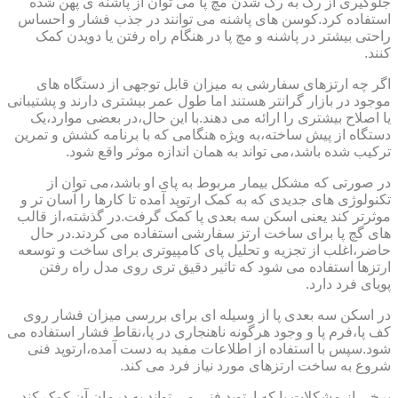
جلوگیری از رگ به رگ شدن مچ پا می توان از پاشنه ی پهن شده
استفاده کرد.کوسن های پاشنه می توانند در جذب فشار و احساس
راحتی بیشتر در پاشنه و مچ پا در هنگام راه رفتن یا دویدن کمک
کنند.
اگر چه ارتزهای سفارشی به میزان قابل توجهی از دستگاه های
موجود در بازار گرانتر هستند اما طول عمر بیشتری دارند و پشتیبانی
یا اصلاح بیشتری را ارائه می دهند.با این حال،در بعضی موارد،یک
دستگاه از پیش ساخته،به ویژه هنگامی که با برنامه کشش و تمرین
ترکیب شده باشد،می تواند به همان اندازه موثر واقع شود.
در صورتی که مشکل بیمار مربوط به پای او باشد،می توان از
تکنولوژی های جدیدی که به کمک ارتوپد آمده تا کارها را آسان تر و
موثرتر کند یعنی اسکن سه بعدی پا کمک گرفت.در گذشته،از قالب
های گچ پا برای ساخت ارتز سفارشی استفاده می کردند.در حال
حاضر،اغلب از تجزیه و تحلیل پای کامپیوتری برای ساخت و توسعه
ارتزها استفاده می شود که تاثیر دقیق تری روی مدل راه رفتن
پویای فرد دارد.
در اسکن سه بعدی پا از وسیله ای برای بررسی میزان فشار روی
کف پا،فرم پا و وجود هرگونه ناهنجاری در پا،نقاط فشار استفاده می
شود.سپس با استفاده از اطلاعات مفید به دست آمده،ارتوپد فنی
شروع به ساخت ارتزهای مورد نیاز فرد می کند.
برخی از مشکلات پا که ارتوپد فنی می تواند به درمان آن کمک کند