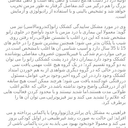
اولیه درد در دست ها،مچ دست و گاهی پاها است و گاهی مفاصل
بزرگ را هم درگیر می کند.مفاصل گرفتار به طور مزمن تخریب
خواهد شد و تشخیص بالینی و با استفاده از رادیولوژی و آزمایش
است.
وی در مورد مشکل ساییدگی کشکک زانو(کندرومالاسی) نیز می
گوید: معمولا این بیماری با درد مزمن با حدود ناواضح در جلوی زانو
مشخص شده که این درد اغلب با نشستن طولانی،راه رفتن روی
شیب یا پلکان بدتر می شود؛ همچنین بیشترین شیوع را در خانم های
15 تا 35 سال دارد و آسیب شناسی آن ها اغلب نامشخص است.در
برخی موارد،نرم شدگی یا فیبریلاسیون غضروف مفاصلی پوشاننده
کشکک وجود دارد.بیماران دچار درد پشت کشککی زانو را می توان
به دو گروه تقسیم کرد؛ در یک گروه هیچ علت مهمی یافت نمی
شود،در حالی که در گروه دیگری شواهدی از به هم خوردن امتداد
کشکک وجود دارد.در این گروه اخیر،وجود برخی عوامل،مسئول
دررفتگی عودکننده یافت می شود؛ هرچند ممکن است هیچ سابقه
ای از دررفتگی واضح وجود نداشته باشد.در حالی که علائم اغلب
طولانی مدت هستند،اما شدید نیستند و با محدود کردن فعالیت هایی
که علائم را تشدید می کنند و نیز فیزیوتراپی،می توان آن ها را
برطرف کرد.
فراهینی به مشکل پای پرانتزی(ژنوواروم) یا پاکمانی پرداخته و می
افزاید: این حالت به صورت رشد غیرطبیعی در اوایل کودکی بروز
می کند و معمولا خودبخود بهبود می یابد.به ندرت پاکمانی ناشی از