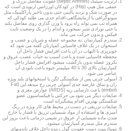
آرتریت سپتیک (septic Arthritis):عفونت مفاصل بزرگ و
عمقی مثل هیپ (Hip) در کودکان اورژانس ارتوپدی است که
در صورت شک و تردید بالینی حتی بدون تاخیر پاراکلینیک،مثل
سونوگرافی یا آزمایشگاهی،اقدام جدی می طلبد کودکی که
همراه تب نمی تواند راه برود یا وزن گذاری روی مفاصل بکند
یا حتی نوزادی شیر نمیخورد و اندام را در یک وضعیت ثابت
فیکس و بدون حرکت می ماند.
سندرم کمپارتمان :به مجموعه عضله و شریان و عصب و
استخوان در یک غلاف فاسیایی کمپارتان گفته می شود که
خونریزی یا التهاب در آن باعث افزایش فشار داخل آن
محفظه فاسیایی شده و باعث آسیب به حیات عصب،عروق و
نکروز عضله بدون بازگشت میشود افزایش فشار داخل
کمپارتمان بالای 30 تا 40 میلیمتر جیوه باعث نابودی آن
عناصر می شود.
آمبولی چربی پس از شکستگی لگن یا استخوانهای بلند ویژه
ران و ساق عارضه جدی آمبولی چربی رخ میدهد.این (Fat
emboli) باعث نارسایی ریه (ARDS) عوارض مغزی و
ضایعات دیگر می شود.بی حرکتی یا فیکساسیون عضو
شکستگی بهترین اقدام پیشگیرانه است.
ضایعات تزریقی در دست:در محیط های کار ویژه در رنگ
آمیزی ها و استفاده از مواد شیمیایی تزریق با فشار یا خارج
شدن ماده شیمیایی از عروق در شیمی درمانی باعث بروز این
سندرم مثل سندرم کمپارتمان میشود.
تنوواژینیت دست عفونت گول زننده داخل غلاف تاندونهای