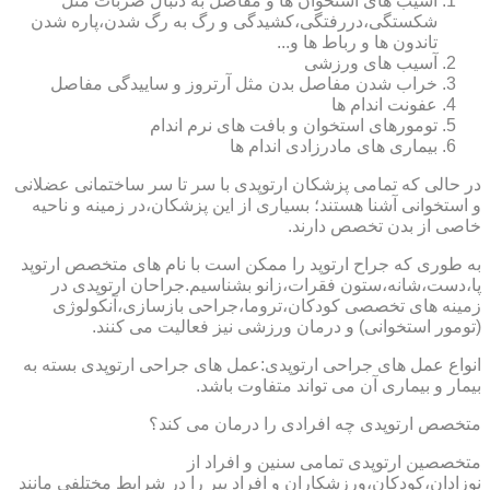
آسیب های استخوان ها و مفاصل به دنبال ضربات مثل
شکستگی،دررفتگی،کشیدگی و رگ به رگ شدن،پاره شدن
تاندون ها و رباط ها و...
آسیب های ورزشی
خراب شدن مفاصل بدن مثل آرتروز و ساییدگی مفاصل
عفونت اندام ها
تومورهای استخوان و بافت های نرم اندام
بیماری های مادرزادی اندام ها
در حالی که تمامی پزشکان ارتوپدی با سر تا سر ساختمانی عضلانی
و استخوانی آشنا هستند؛ بسیاری از این پزشکان،در زمینه و ناحیه
خاصی از بدن تخصص دارند.
به طوری که جراح ارتوپد را ممکن است با نام های متخصص ارتوپد
پا،دست،شانه،ستون فقرات،زانو بشناسیم.جراحان ارتوپدی در
زمینه های تخصصی کودکان،تروما،جراحی بازسازی،آنکولوژی
(تومور استخوانی) و درمان ورزشی نیز فعالیت می کنند.
انواع عمل های جراحی ارتوپدی:عمل های جراحی ارتوپدی بسته به
بیمار و بیماری آن می تواند متفاوت باشد.
متخصص ارتوپدی چه افرادی را درمان می کند؟
متخصصین ارتوپدی تمامی سنین و افراد از
نوزادان،کودکان،ورزشکاران و افراد پیر را در شرایط مختلفی مانند