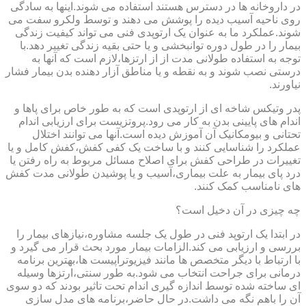
در داروخانه ها در دسترس هستند استفاده می شوند.اینها به سادگی
روی ناحیه آسیب دیده را پوشش می دهند و توسط ولکرو سفت می
شوند.عملکرد ما به عنوان یک ارتوپدی فنی می تواند کیفیت زندگی
بیمار را در طول دوره توانبخشی و یا حتی بقیه زندگی تغییر دهد.با
توجه به استفاده طولانی مدت از از ارتزها،لازم است که آنها به
درستی نصب شوند و به نقطه و یا مناطق آزار دهنده بدن بیمار فشار
نیاورند.
پدر وتیکس شاخه ای از ارتوپدی است که به طور خاص برای پاها و
اندام های پایینی بدن به کار می رود.پروتزیست برای ارزیابی اندام
تحتانی و بیومکانیک آن آموزش دیده است.آنها می توانند اختلال
عملکرد را شناسایی کنند و با ساخت یک کفی کفش،کفش کامل و یا
تغییرات در طراحی کفش برای اصلاح مسائل مربوط به راه رفتن یا
درد پای بیمار به علت بیماری،آسیب و یا پوشیدن طولانی مدت کفش
های نامناسب کمک کنند.
چه چیزی در آن دخیل است؟
در ابتدا یک ارتوپد فنی در طول یک جلسه مشاوره،نیازهای بیمار را
بررسی و ارزیابی می کند.الزامات بیمار مورد بحث قرار می گیرد و
با ارتباط با دیگر متخصص ها مانند فیزیوتراپیست ها،بهترین برنامه
درمانی برای جراحت انتخاب می شود.به طور سنتی،ارتزها وسیله
ای ساخته شده توسط اندازه گیری اندام تحت تاثیر بودند که دو سوی
آن را باهم نگه می داشت.در حال حاضر،برنامه های مدل سازی