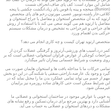
شامل این موارد است: کف پای صاف،انحراف شست
(Bunion)،میخچه و پینه پا،قوس پای زیاد،انگشت چکشی یا پنجه
کلاغی،خار پاشنه،تومور عصبی مورتون،زخم های پای متخصص
ارتوپد که به آن متخصص استخوان و مفاصل یا جراح استخوان و
مفاصل یا ارتوپد هم می گویند سعی می کند تا با استفاده از روش
های جراحی و غیرجراحی به تشخیص و درمان مشکلات سیستم
حرکتی بدن اهتمام ورزد.
متخصص ارتوپد تهران کیست و چه کاری انجام می دهد؟
کمر درد،آسیب های ورزشی،آرتروز و گرفتگی عضلات گردن از
مراجعات کوچکی از عوارض فراوان استخوانی-عضلانی است که بر
روی وضعیت و شرایط جسمانی بیماران تاثیر میگذارد.
تمامی حرکات ما با مداخله بافت ها و استخوان هایمان صورت می
گیرد و وجود یک عارضه،ناراحتی،سفتی یا شکنندگی در این دو بخش
مهم از جسم می تواند تمامی عملکرد بدن ما را مختل نماید که در
این شرایط ممکن است حتی کارهای ساده روزمره نیز برایمان
غیرممکن شود.
به خوبی با عوارض موجود در ساختمان استخوانی و عضلانی ما
آشنایی دارد و بهترین مرجع برای درمان،تسکین و رفع نشانه های
مشکلات و دردهای استخوان و عضلانی به حساب می آید.