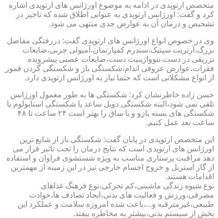
متخصص ارتوپدی در ادامه به موضوع اورژانس های ارتوپدی اشاره
کرد و گفت: اورژانس ارتوپدی به عنوانی اطلاق شده که تاخیر در
تشخیص و درمان آن به عوارض جدی منتهی می شود.
وی در خصوص انواع اورژانس های ارتوپدی گفت: دررفتگی مفاصل
بزرگ،آرتریت سپتیک،سندرم کمپارتمان،آمبولی چربی،ضایعات
تزریقی در دست،تنوواژینیت دست،ضایعات عصبی پیشرونده
فقرات،عوارض عروقی اندام،شکستگی باز و شکستگی گردن فمور
از انواع مشکلاتی است که حتما نیاز به اورژانس ارتوپدی دارد.
حسن زاده خاطرنشان کرد: شکستگی ها به طور معمول اورژانس
تلقی نمی شود،البته شکستگی دوبل ساعد یا شکستگی استابولوم یا
شکستگی های بسته بازو و یا ساق را بهتر است ۲۴ ساعت تا ۴۸
ساعت بعد عمل کنیم.
این متخصص ارتوپدی در پایان گفت: شکستگی باز از شایع ترین
اورژانس های ارتوپدی است که نتایج درمان را تحت تاثیر قرار می
دهد مراقبت پرستاری مناسب به ویژه شستشوی فراوان و استفاده
از گاز استریل و خروج اجسام خارجی نیز در این زمینه از مهمترین
اقدامات هستند.
نوع شیوه زندگی ماشینی،کم تحرکی،نوع فرهنگ غذاهای
مصرفی،ورزش و فعالیت های بدنی،ایجاد تصادف ها،حوادث
طبیعی،غیرمترقبه و...،باعث شده امروزه سلامت و عملکرد این
بخش از سیستم بدنی،بیشتر به مخاطره بیفتد.