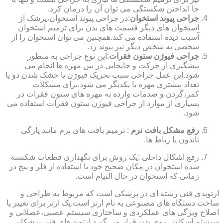
جا انداختن شکستگی می توان آن را درمان کرد.
جراحی پیوند استخوان
:در جراحی پیوند استخوان،پزشک از
استخوان های دیگر قسمت های بدن برای ترمیم استخوان
آسیب دیده استفاده می کند.همچنین می توان استخوان را از
شخصی به شخص دیگر نیز پیوند زد.
جراحی فیوژن ستون فقرات
:این نوع جراحی به منظور
پیشگیری از حرکت و جابجایی در بین مهره ها انجام می
شود.این عمل جراحی سبب تحریک فیوژن یا خشک شدن دو یا
تعداد بیشتری مهره با یکدیگر می شود.برای مشکلات
کمر،گردن و صدمات وارده به مهره های ستون فقرات در
بسیاری از موارد از جراحی فیوژن ستون فقرات استفاده می
شود.
رفع مشکل بافت نرم
: ترمیم بافت های نرم مانند پارگی
تاندون یا رباط ها.
رفع اشکال داخلی :یک روش برای نگهداری قطعات شکسته
شده استخوان در مکان صحیح خود با استفاده از فلز و پیچ در
زمانی که استخوان در حال التیام است.
ارتوپدی فنی رشته ای در پزشکی است که مربوط به طراحی و
ساخت دستگاه های مصنوعی به نام ارتز است.یک ارتز برای تغییر یا
اصلاح ویژگی های عملکردی و ساختاری سیستم عصبی،عضلانی و
سیستم اسکلتی روی بدن قرار می گیرد.ارتوپد های فنی پزشکانی