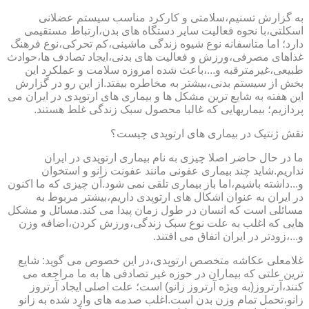
به گزارش تسنیم،سلامتی و کارکرد مناسب سیستم عضلانی
اسکلتی،با نحوه فعالیت سایر دستگاه های بدن،ارتباط مستقیمی
دارد؛ اما متاسفانه نوع شیوه زندگی ماشینی،کم تحرکی،نوع فرهنگ
غذاهای مصرفی،ورزش و فعالیت های بدنی،ایجاد تصادف ها،حوادث
طبیعی،غیرمترقبه و...،باعث شده امروزه سلامت و عملکرد این
بخش از سیستم بدنی،بیشتر به مخاطره بیفتد.از این رو در گزارش
این هفته به شایع ترین مشکل ها و بیماری های ارتوپدی در ایران می
پردازیم؛ بیماریهایی که غالبا محصول سبک زندگی غلط هستند.
نقش ژنتیک در بیماری های ارتوپدی چیست؟
ما در حال حاضر اصلا چیزی به نام بیماری ارتوپدی در ایران
نداریم.شاید چند بیماری عفونی مانند عفونت زانو و استخوان
و...داشته باشیم،اما باز بیماری تلقی نمی شود.آن چیزی که ما اکنون
در ایران به عنوان اشکال های ارتوپدی داریم،بیشتر مربوط به
مسائلی است که انسان در طول زمان پیدا می کند.مسائل و مشکل
هایی که اغلب به علت نوع سبک زندگی،ورزش کردن،اضافه وزن
و...،زودتر در ایران اتفاق می افتند.
غلامعلی عکاشه متخصص ارتوپدی،در این خصوص می گوید: شایع
ترین علتی که بیماران در حوزه غیر تصادفی ها به ما مراجعه می
کنند،آرتروز(به ویژه آرتروز زانو) است؛ علت اصلی ایجاد آرتروز
زانو،تحمل تمام وزن بدن است.اغلب صدمه های وارد شده به زانو