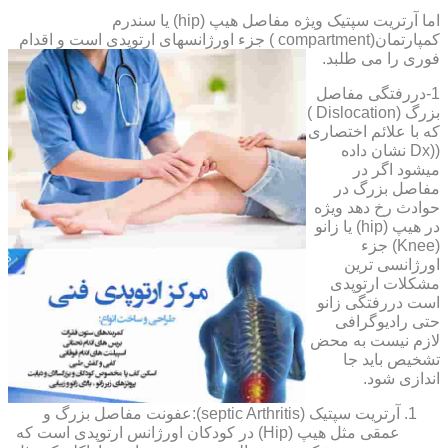
اما آرتریت سپتیک ویژه مفاصل هیپ (hip) یا سندرم
کمپارتمان(compartment ) جزء اورژانسهای ارتوپدی است و اقدام
فوری را می طلبد.
1-دررفتگی مفاصل
بزرگ (Dislocation )
که با علائم اختصاری
((Dx نشان داده
میشود اگر در
مفاصل بزرگ در
حوادث رخ دهد ویژه
در هیپ (hip) یا زانو
(Knee) جزء
اورژانسی ترین
مشکلات ارتوپدی
است دررفتگی زانو
حتی رادیوگرافی
لازم نیست به محض
تشخیص باید جا
اندازی شود.
آرتریت سپتیک (septic Arthritis):عفونت مفاصل بزرگ و
عمقی مثل هیپ (Hip) در کودکان اورژانس ارتوپدی است که