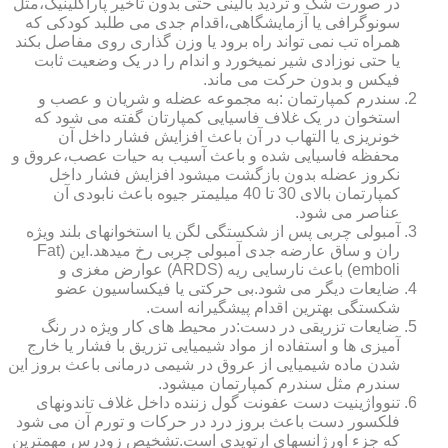
در صورت شک و تردید بالینی حتی بدون تاخیر پاراکلینیک،مثل
سونوگرافی یا آزمایشگاهی،اقدام جدی می طلبد کودکی که
همراه تب نمی تواند راه برود یا وزن گذاری روی مفاصل بکند
یا حتی نوزادی شیر نمیخورد و اندام را در یک وضعیت ثابت
فیکس و بدون حرکت می ماند.
سندرم کمپارتمان :به مجموعه عضله و شریان و عصب و
استخوان در یک غلاف فاسیایی کمپارتان گفته می شود که
خونریزی یا التهاب در آن باعث افزایش فشار داخل آن
محفظه فاسیایی شده و باعث آسیب به حیات عصب،عروق و
نکروز عضله بدون بازگشت میشود افزایش فشار داخل
کمپارتمان بالای 30 تا 40 میلیمتر جیوه باعث نابودی آن
عناصر می شود.
آمبولی چربی پس از شکستگی لگن یا استخوانهای بلند ویژه
ران و ساق عارضه جدی آمبولی چربی رخ میدهد.این (Fat
emboli) باعث نارسایی ریه (ARDS) عوارض مغزی و
ضایعات دیگر می شود.بی حرکتی یا فیکساسیون عضو
شکستگی بهترین اقدام پیشگیرانه است.
ضایعات تزریقی در دست:در محیط های کار ویژه در رنگ
آمیزی ها و استفاده از مواد شیمیایی تزریق با فشار یا خارج
شدن ماده شیمیایی از عروق در شیمی درمانی باعث بروز این
سندرم مثل سندرم کمپارتمان میشود.
تنوواژینیت دست عفونت گول زننده داخل غلاف تاندونهای
فلکسور دست باعث بروز درد در حرکات و تورم آن می شود
که جزء اورژانسهای ارتوپدی است.تشخیص زودرس مهمترین