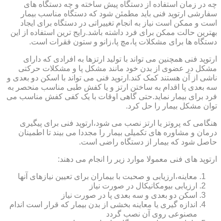
چه در زمان استفاده از دستگاه پیش ساخته و چه دستگاه های
سفارشی ارتوپد فنی باید مطمئن شود که دستگاه مناسب بیمار
است و ممکن است نیاز به انجام تغییراتی در دستگاه برای ایجاد
بهترین حالت ممکن برای فرد داشته باشد.رایج ترین استفاده از این
دستگاه ها برای مشکلات پا،مچ پا،زانو و ستون فقرات است.
ارتوپد فنی همچنین می تواند با تولید ارتزها به افرادی که دارای
مشکل در عضوی از بدن خود مانند مشکل پا و مشکلات حرکتی
ناشی از آن هستند کمک کند.ارتوپد فنی می تواند با اسکن دو بعدی و
سه بعدی پا اقدام به ساختن ارتز و یا کفش طبی مناسب منحصر به
فرد برای بیمار نماید.حتی گاهی اوقات با یک کفی کفش مناسب می
توان مشکل بیمار را حل کرد.
هنگامی که پروتز یا ارتز نصب می شود،ارتوپد فنی برای پیگیری
درمان و مشاوره های تکمیلی بیمار را مجددا می بیند تا اطمینان
حاصل شود که بیمار از دستگاه راضی است.
ارتوپد های فنی معمولا موارد زیر را انجام می دهند:
معاینه،ارزیابی و صحبت با بیماران برای تعیین نیازهای آنها
ارزیابی بیومکانیکال در صورت نیاز
اسکن دو بعدی و سه بعدی پا در صورت نیاز
اندازه گیری یا معاینه بخشی از بدن بیمار که قرار است اندام
مصنوعی روی آن نصب گردد