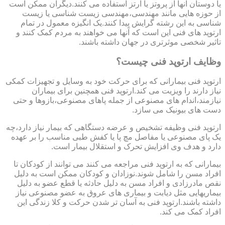
یا دوستان آنها از پروتز یا ارتز استفاده می کنند.دیگران ممکن است
از حوزه هایی مانند مهندسی،مهندسی زیست شناسی یا زیست
شناسی به این رشته گرایش پیدا کنند.یک انگیزه معمول در تمام
ارتوپد های فنی این است که آنها می خواهند به مردم کمک کنند و
تاثیر شخصی موثرتری در جهان داشته باشند.
وظایف ارتوپد فنی چیست؟
ارتوپد فنی بیمارانی که برای حرکت خود به وسایل و تجهیزات کمکی
نیاز دارند را ویزیت می کند.ارتوپد فنی همچنین برای بیماران
نیازمند،اندام های مصنوعی از جمله پاهای مصنوعی،بازوها و حتی
دست های بیونیک می سازد.
ارتوپد فنی وظیفه تشخیص و عرضه دستگاهی که بیمار نیاز دارد،چه
یک پای مصنوعی یا مفاصل مچ پا یا کفش طبی مناسب را بر عهده
دارد و هدف وی افزایش تحرک و استقلال بیمار است.
بیمارانی که به ارتوپد فنی مراجعه می کنند می توانند از کودکان تا
افراد مسن را شامل شوند.نوزادان و کودکان ممکن است به دلیل
نقص مادرزادی و افراد مسن به دلیل حادثه یا قطع عضو به دلیل
بیماریهایی مثل دیابت و بیماری های عروق به عضو مصنوعی نیاز
داشته باشند.ارتوپد فنی به آسان تر شدن حرکت و کلا زندگی این
افراد کمک می کند.