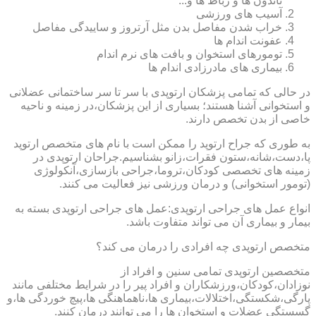
تاندون ها و رباط ها و...
آسیب های ورزشی
خراب شدن مفاصل بدن مثل آرتروز و ساییدگی مفاصل
عفونت اندام ها
تومورهای استخوان و بافت های نرم اندام
بیماری های مادرزادی اندام ها
در حالی که تمامی پزشکان ارتوپدی با سر تا سر ساختمانی عضلانی
و استخوانی آشنا هستند؛ بسیاری از این پزشکان،در زمینه و ناحیه
خاصی از بدن تخصص دارند.
به طوری که جراح ارتوپد را ممکن است با نام های متخصص ارتوپد
پا،دست،شانه،ستون فقرات،زانو بشناسیم.جراحان ارتوپدی در
زمینه های تخصصی کودکان،تروما،جراحی بازسازی،آنکولوژی
(تومور استخوانی) و درمان ورزشی نیز فعالیت می کنند.
انواع عمل های جراحی ارتوپدی:عمل های جراحی ارتوپدی بسته به
بیمار و بیماری آن می تواند متفاوت باشد.
متخصص ارتوپدی چه افرادی را درمان می کند؟
متخصصین ارتوپدی تمامی سنین و افراد از
نوزادان،کودکان،ورزشکاران و افراد پیر را در شرایط مختلفی مانند
پارگی،شکستگی،اختلالات،بیماری ها،ناهماهنگی ها،پیچ خوردگی ها،و
گسستگی عضلات و استخوان ها را می توانند درمان کنند.