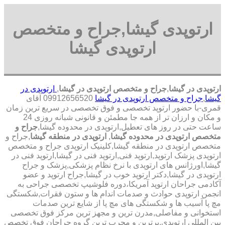
ارتوپدی گیشا,جراح و متخصص
ارتوپدی گیشا
ارتوپدی در گیشا
,
جراح و متخصص ارتوپدی در گیشا
,
ارتوپدی در
گیشا
,
جراح و متخصص ارتوپدی در گیشا
09912656520 آقای
قمری-با حضور ارتوپد تخصصی و فوق تخصصی در سریع ترین زمان
و مکان و ارزان تر از همه جا مطمئن و قانونی شبانه روزی 24
ساعت حتی در روز های تعطیل,ارتوپدی در محدوده گیشا,
جراح و
متخصص ارتوپدی در محدوده گیشا
,
ارتوپدی در منطقه گیشا
,جراح و
متخصص ارتوپدی در منطقه گیشا,کلینیک ارتوپدی جراح و متخصص
ارتوپدی پزشک ارتوپد,ارتوپد فنی,ارتوپد فنی در گیشا,ارتوپد فنی در
گیشا,اورژانس های ارتوپدی با نرخ نظام پزشکی,پزشک و جراح
ارتوپدی در گیشا,دکتر ارتوپد خوب در گیشا,جراح ارتوپد و عضو
آکادمی جراحان ارتوپد آمریکا،دوره فلوشیپ تخصصی جراحی به
انجمن ارتوپدی حوادث و صدمات اندام ها و ستون فقرات,شکستگی
مچ پا آسیب ها و شکستگی های مچ پا از شایع ترین صدمات
استخوانی و مفاصلی,مدرن ترین و مجهز ترین مرکز فوق تخصصی
بین المللی ارتوپدی.برترین ‏و ‏مجرب ‏ترین ‏گروه ‏جراحان ‏فوق ‏تخصص