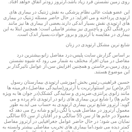
روی زمین نشستن فرد زیاد باشد،آرتروز زودتر اتفاق خواهد افتاد.
این عضو هیئت عالی نظام پزشکی به نقش ژنتیک در بیماری های
ارتوپدی پرداخته و می افزاید: در حال حاضر مسئله ژنتیک در بیماری
های ارتوپدی نقش بسیار اندکی دارند.بعضی از بیماری ها نیز مانند
دررفتگی لگن و پاچنبری نیز بیشتر فامیلی است؛ همچنین ابتلا به این
بیماری در مقایسه با آرتروز و بروز حوادث،بسیار اندک است.
شایع ترین مشکل ارتوپدی در زنان
بر اساس گزارش سایت پلیس،درد مفاصل زانو،بیشترین درد
مفاصل در میان افراد مختلف به شمار می رود که شیوه نشستن
روی زمین،برخاستن و همچنین افزایش سن،از عوامل تاثیرگذار بر
این موضوع هستند.
حسین فراهینی،رئیس بخش آموزشی ارتوپدی بیمارستان رسول
اکرم(ص) نیز استئوآرتریت یا آرتروز(ساییدگی مفاصل)،دفرمیته ها
مانند زانوی پرانتزی،ضربدری و ساییدگی کشکک(در جوان ها به ویژه
خانم ها) را شایع ترین بیماری های زانو در ارتوپدی نام برده و می
گوید: آرتروز شایع ترین بیماری ارتوپدی به حساب می آید.به طور
معمول آرتروز در مفاصل هیپ یا لگن،زانو و شانه رخ می دهد که
معمولا در خانم ها از سن 55 سالگی و در آقایان از سن 65 سالگی
نمایان می شود؛ در حال حاضر عوامل جغرافیایی در آرتروز مفاصل
کمتر دیده می شود،اما بیماری های تخریب مفاصلی بیشتر وابسته به