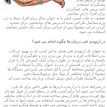
پیشگیرانه استفاده
کنند.بریس های عملکردی
برای افراد دارای مفاصل
ضعیف به علت آسیب قبلی یا به عنوان مثال برای افراد مبتلا به درد
ورم مفاصل طراحی شده اند.بریس های توانبخشی برای محدود
کردن حرکت،معمولا پس از جراحی،برای ثابت نگه داشتن مفاصل
استفاده می شود.
در ارتوپدی فنی درمان ها چگونه انجام می شود؟
به عنوان یک ارتوپدی فنی،هدف ما این است که به بهبود حرکات
بدن،اصلاحات فرم بد بدن،از بین بردن درد و جلوگیری از ایجاد
ناهنجاری های ارتوپدی در طول درمان کمک کنیم.این کار با قرار
دادن یک ارتز در قسمتی از بدن به عنوان مثال،با استفاده از
بریس،کولیس،محافظ گردن یا آتل انجام می پذیرد.این دستگاه ها
معمولا از انواع مختلفی از مواد مثل ترموپلاستیک،فیبر
کربن،الاستیک،فلزات،اتیلن-وینیل استات و پارچه ساخته شده اند.
در شرایط جدی یا درازمدت،ارتزها به طور خاص برای یک فرد
ساخته می شود،اما برای آسیب های در سطح کمتر از قبیل مچ پای
پیچ خورده،بریس های از پیش ساخته شده که در اندازه های مختلف
در داروخانه ها در دسترس هستند استفاده می شوند.اینها به سادگی
روی ناحیه آسیب دیده را پوشش می دهند و توسط ولکرو سفت می