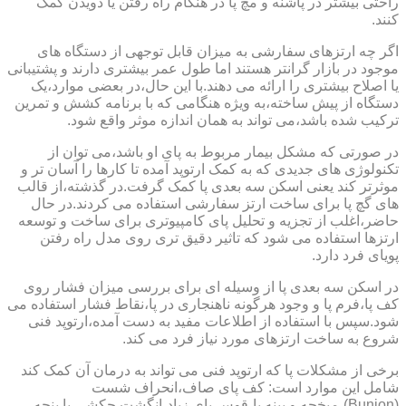
راحتی بیشتر در پاشنه و مچ پا در هنگام راه رفتن یا دویدن کمک
کنند.
اگر چه ارتزهای سفارشی به میزان قابل توجهی از دستگاه های
موجود در بازار گرانتر هستند اما طول عمر بیشتری دارند و پشتیبانی
یا اصلاح بیشتری را ارائه می دهند.با این حال،در بعضی موارد،یک
دستگاه از پیش ساخته،به ویژه هنگامی که با برنامه کشش و تمرین
ترکیب شده باشد،می تواند به همان اندازه موثر واقع شود.
در صورتی که مشکل بیمار مربوط به پای او باشد،می توان از
تکنولوژی های جدیدی که به کمک ارتوپد آمده تا کارها را آسان تر و
موثرتر کند یعنی اسکن سه بعدی پا کمک گرفت.در گذشته،از قالب
های گچ پا برای ساخت ارتز سفارشی استفاده می کردند.در حال
حاضر،اغلب از تجزیه و تحلیل پای کامپیوتری برای ساخت و توسعه
ارتزها استفاده می شود که تاثیر دقیق تری روی مدل راه رفتن
پویای فرد دارد.
در اسکن سه بعدی پا از وسیله ای برای بررسی میزان فشار روی
کف پا،فرم پا و وجود هرگونه ناهنجاری در پا،نقاط فشار استفاده می
شود.سپس با استفاده از اطلاعات مفید به دست آمده،ارتوپد فنی
شروع به ساخت ارتزهای مورد نیاز فرد می کند.
برخی از مشکلات پا که ارتوپد فنی می تواند به درمان آن کمک کند
شامل این موارد است: کف پای صاف،انحراف شست
(Bunion)،میخچه و پینه پا،قوس پای زیاد،انگشت چکشی یا پنجه