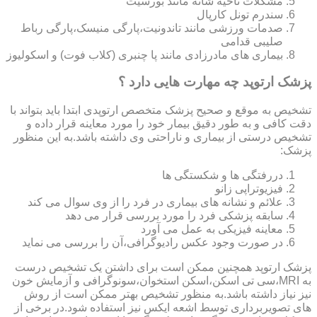
مشکلات ناحیه شانه مانند بورسیت
سندرم تونل کارپال
صدمات ورزشی مانند تاندونیت،پارگی منیسک،پارگی رباط
صلیبی قدامی
بیماری های مادرزادی مانند پا چنبری (کلاب فوت) و اسکولیوز
پزشک ارتوپد چه مهارت هایی دارد ؟
تشخیص به موقع و صحیح پزشک متخصص ارتوپدی ابتدا باید بتواند با
دقت کافی و به طور دقیق بیمار خود را مورد معاینه قرار داده و
تشخیص درستی از بیماری و ناراحتی وی داشته باشد.به این منظور
پزشک:
دررفتگی ها و شکستگی ها
فیزیوتراپی زانو
علائم و نشانه های بیماری در فرد را از وی سوال می کند
سابقه پزشکی فرد را مورد بررسی قرار می دهد
معاینه فیزیکی به عمل می آورد
در صورت وجود عکس رادیوگرافی،آن را بررسی می‎ نماید
پزشک ارتوپد همچنین ممکن است برای داشتن یک تشخیص درست
به MRI،سی تی اسکن،اسکن استخوان،سونوگرافی و آزمایش خون
نیز نیاز داشته باشد.به منظور تشخیص بهتر ممکن است از روش
های تصویربرداری توسط اشعه ایکس نیز استفاده شود.در برخی از