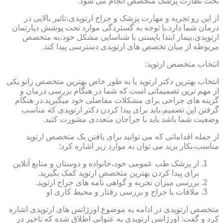
تحت نظارت پزشک متخصص انجام می شود.
از این رو تجربه و مهارت پزشک و جراح ارتوپدی،تاثیر بالایی در
درمان شما دارد.با توجه به گستردگی موارد تحت پوشش دپارتمان
ارتوپدی،بیمار ابتدا بایستی با شناسایی مشکل خود،به متخصص
مربوطه از میان تخصص های ارتوپدی دسترسی پیدا کند.
انتخاب متخصص ارتوپد:
انتخاب بهترین دکتر ارتوپد یا به طور خاص بهترین متخصص زانو یکی
از مهم ترین تصمیماتی است که شما در هنگام بررسی درمان و
گزینه های جراحی برای مشکلات مفاصلی خود میگیرید.در هنگام
گرفتن این تصمیم،باید برای پیدا کردن دکتر ارتوپدی که مناسب
وضعیت شما باشد باید با جراحان متعددی مشورت کنید.
از جمله اقداماتی که می توانید برای یافتن یک متخصص ارتوپد
مناسب،بکار برید می توان به موارد زیر اشاره کرد:
از پزشک طب عمومی خود،خانواده و دوستان و منابع آنلاین
برای پیدا کردن بهترین متخصص ارتوپد کمک بگیرید.
بررسی میزان تجربه و گواهی نامه های جراح ارتوپد.
ملاقات با جراح و بررسی رفتار و محیط کاری او
متخصص ارتوپدی در ادامه به موضوع اورژانس های ارتوپدی اشاره
کرد و گفت: اورژانس ارتوپدی به عنوانی اطلاق شده که تاخیر در