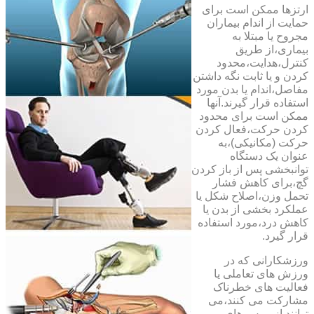
ارتزها ممکن است برای
حمایت از اندام بیماران
مجروح یا مبتلا به
بیماری،از طریق
کنترل،هدایت،محدود
کردن و یا ثابت نگه داشتن
مفاصل،اندام یا بدن مورد
استفاده قرار گیرند.آنها
ممکن است برای محدود
کردن حرکت،فعال کردن
حرکت (مکانیکی)،به
عنوان یک دستگاه
توانبخشی پس از باز کردن
گچ،برای کاهش فشار
تحمل وزن،اصلاح شکل یا
عملکرد بخشی از بدن یا
کاهش درد،مورد استفاده
قرار گیرد.
ورزشکارانی که در
ورزش های تعاملی یا
فعالیت های خطرناک
مشارکت می کنند،می
توانند از بریس های