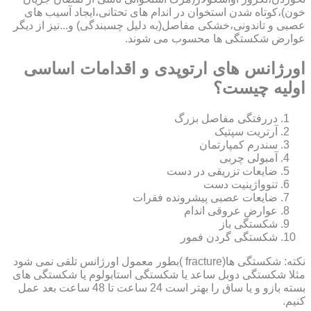
خون)،کوتاه شدن استخوان در اندام های تحتانی،ایجاد آسیب های
عصبی و تاندونی،خشکی مفاصل(به دلیل چسبندگی) و...نیز از دیگر
عوارض شکستگی ها محسوب می شوند.
اورژانس های ارتوپدی و اقدامات اساسی
اولیه چیست؟
دررفتگی مفاصل بزرگ
آرتریت سپتیک
سندرم کمپارتمان
آمبولی چربی
ضایعات تزریقی در دست
تنوواژینیت دست
ضایعات عصبی پیشرونده فقرات
عوارض عروقی اندام
شکستگی باز
شکستگی گردن فمور
نکته: شکستگی ها(fracture )بطور معمول اورژانس تلقی نمی شود
مثلا شکستگی دوبل ساعد یا شکستگی استابولوم یا شکستگی های
بسته بازو و یا ساق را بهتر است 24 ساعت تا 48 ساعت بعد عمل
کنیم.