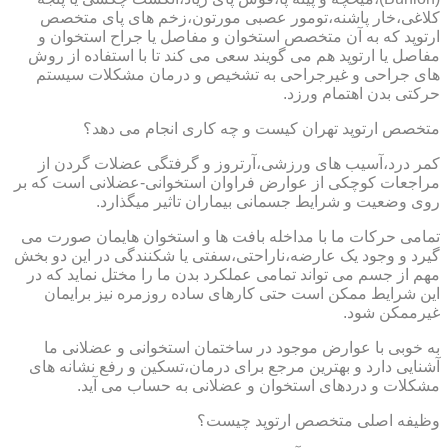
کلاغی،خار پاشنه،تومور عصبی مورتون،زخم های پای متخصص
ارتوپد که به آن متخصص استخوان و مفاصل یا جراح استخوان و
مفاصل یا ارتوپد هم می گویند سعی می کند تا با استفاده از روش
های جراحی و غیرجراحی به تشخیص و درمان مشکلات سیستم
حرکتی بدن اهتمام ورزد.
متخصص ارتوپد تهران کیست و چه کاری انجام می دهد؟
کمر درد،آسیب های ورزشی،آرتروز و گرفتگی عضلات گردن از
مراجعات کوچکی از عوارض فراوان استخوانی-عضلانی است که بر
روی وضعیت و شرایط جسمانی بیماران تاثیر میگذارد.
تمامی حرکات ما با مداخله بافت ها و استخوان هایمان صورت می
گیرد و وجود یک عارضه،ناراحتی،سفتی یا شکنندگی در این دو بخش
مهم از جسم می تواند تمامی عملکرد بدن ما را مختل نماید که در
این شرایط ممکن است حتی کارهای ساده روزمره نیز برایمان
غیرممکن شود.
به خوبی با عوارض موجود در ساختمان استخوانی و عضلانی ما
آشنایی دارد و بهترین مرجع برای درمان،تسکین و رفع نشانه های
مشکلات و دردهای استخوان و عضلانی به حساب می آید.
وظیفه اصلی متخصص ارتوپد چیست؟