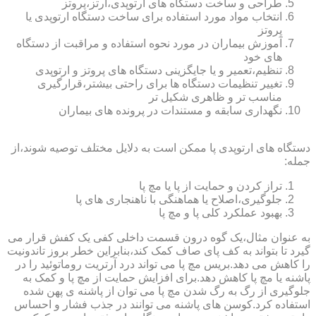
طراحی و ساخت دستگاه های ارتوپدی،ارتز،پروتز
انتخاب مواد مورد استفاده برای ساخت دستگاه ارتوپدی یا
پروتز
آموزش بیماران در مورد نحوه استفاده و مراقبت از دستگاه
های خود
تنظیم،تعمیر و یا جایگزینی دستگاه های پروتز و ارتوپدی
تغییر تنظیمات دستگاه ها برای راحتی بیشتر،قرارگیری
مناسب تر و ظاهری شکیل تر
نگهداری سابقه و مستندات در پرونده های بیماران
دستگاه های ارتوپدی پا ممکن است به دلایل مختلف توصیه شوند،از
جمله:
تراز کردن و حمایت از پا یا مچ پا
جلوگیری،اصلاح یا هماهنگی با ناهنجاری های پا
بهبود عملکرد کلی پا و مچ پا
به عنوان مثال،یک گوه درون قسمت داخلی کفی یک کفش قرار می
گیرد تا بتواند به کف پای صاف کمک کند،بنابراین خطر بروز تاندونیت
را کاهش می دهد.بریس مچ پا می تواند درد آرتریت روماتوئید را در
پاشنه یا مچ پا کاهش دهد.برای افزایش حمایت از مچ پا و کمک به
جلوگیری از رگ به رگ شدن مچ پا می توان از پاشنه ی پهن شده
استفاده کرد.کوسن های پاشنه می توانند در جذب فشار و احساس