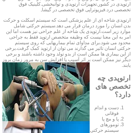
‏ارتوپدی ‏در ‏کشور.تجهیزات ارتوپدی و توانبخشی.کلینیک فوق
تخصصی درد.فیزیوتراپی فوق تخصصی در گیشا,
ارتوپدی شاخه ای از علم پزشکی است که سیستم اسکلت و حرکت
بدن انسان را مورد درمان قرار می دهد.سیستم حرکتی شامل
موارد زیر است.ارتوپدی یک شاخه از علم جراحی نیز هست اما این
امر به این معنا نیست که وظیفه متخصص ارتوپد فقط به جراحی
محدود می شود.برای مداوای تمام بیماریهایی که روی سیستم
حرکتی انسان تاثیر می گذارند می توان از ارتوپد کمک گرفت.برخی
از این بیماری ها ممکن است از بدو تولد وجود داشته باشند و برخی
دیگر نیز ممکن است بر اثر آسیب یا افزایش سن به مرور زمان بروز
یابند.
ارتوپدی چه
تخصص های
دارد؟
دست و اندام
فوقانی
پا و مچ پا
تومورهای
سیستم حرکتی