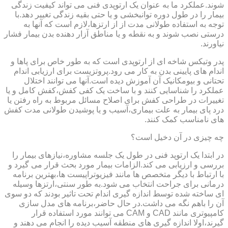
شوند.عملکرد ما به عنوان یک ارتوپدی فنی می تواند کیفیت زندگی
بیمار را در طول دوره توانبخشی و یا حتی بقیه زندگی تغییر دهد.با
توجه به استفاده طولانی مدت از از ارتزها،لازم است که آنها به
درستی نصب شوند و به نقطه و یا مناطق آزار دهنده بدن بیمار فشار
نیاورند.
پدر وتیکس شاخه ای از ارتوپدی است که به طور خاص برای پاها و
اندام های پایینی بدن به کار می رود.پروتزیست برای ارزیابی اندام
تحتانی و بیومکانیک آن آموزش دیده است.آنها می توانند اختلال
عملکرد را شناسایی کنند و با ساخت یک کفی کفش،کفش کامل و یا
تغییرات در طراحی کفش برای اصلاح مسائل مربوط به راه رفتن یا
درد پای بیمار به علت بیماری،آسیب و یا پوشیدن طولانی مدت کفش
های نامناسب کمک کنند.
چه چیزی در آن دخیل است؟
در ابتدا یک ارتوپد فنی در طول یک جلسه مشاوره،نیازهای بیمار را
بررسی و ارزیابی می کند.الزامات بیمار مورد بحث قرار می گیرد و
با ارتباط با دیگر متخصص ها مانند فیزیوتراپیست ها،بهترین برنامه
درمانی برای جراحت انتخاب می شود.به طور سنتی،ارتزها وسیله
ای ساخته شده توسط اندازه گیری اندام تحت تاثیر بودند که دو سوی
آن را باهم نگه می داشت.در حال حاضر،برنامه های مدل سازی
کامپیوتری مانند CAD و CAM می توانند مورد استفاده قرار
گیرند،اولا اندازه گیری های منطقه آسیب دیده را انجام می دهند و