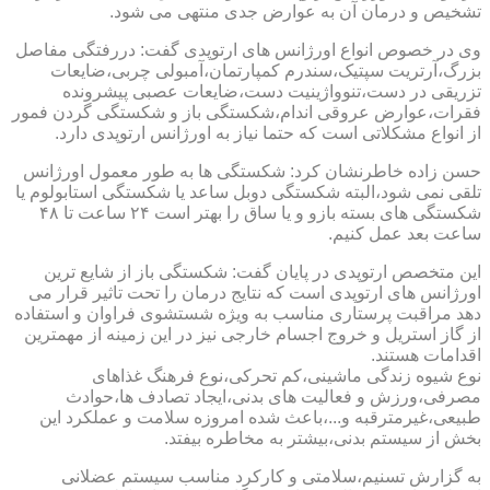
تشخیص و درمان آن به عوارض جدی منتهی می شود.
وی در خصوص انواع اورژانس های ارتوپدی گفت: دررفتگی مفاصل
بزرگ،آرتریت سپتیک،سندرم کمپارتمان،آمبولی چربی،ضایعات
تزریقی در دست،تنوواژینیت دست،ضایعات عصبی پیشرونده
فقرات،عوارض عروقی اندام،شکستگی باز و شکستگی گردن فمور
از انواع مشکلاتی است که حتما نیاز به اورژانس ارتوپدی دارد.
حسن زاده خاطرنشان کرد: شکستگی ها به طور معمول اورژانس
تلقی نمی شود،البته شکستگی دوبل ساعد یا شکستگی استابولوم یا
شکستگی های بسته بازو و یا ساق را بهتر است ۲۴ ساعت تا ۴۸
ساعت بعد عمل کنیم.
این متخصص ارتوپدی در پایان گفت: شکستگی باز از شایع ترین
اورژانس های ارتوپدی است که نتایج درمان را تحت تاثیر قرار می
دهد مراقبت پرستاری مناسب به ویژه شستشوی فراوان و استفاده
از گاز استریل و خروج اجسام خارجی نیز در این زمینه از مهمترین
اقدامات هستند.
نوع شیوه زندگی ماشینی،کم تحرکی،نوع فرهنگ غذاهای
مصرفی،ورزش و فعالیت های بدنی،ایجاد تصادف ها،حوادث
طبیعی،غیرمترقبه و...،باعث شده امروزه سلامت و عملکرد این
بخش از سیستم بدنی،بیشتر به مخاطره بیفتد.
به گزارش تسنیم،سلامتی و کارکرد مناسب سیستم عضلانی