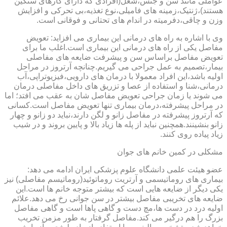
عواملی مانند سن و جنس،شغل(افرادی که دارای کارهای سنگین
هستند)،ژنتیک،زمینه های فامیلی،نوع تغذیه،بی تحرکی و افزایش
وزن و چاقی،دفرمیته در اندام های تحتانی و فوقانی است.
وی با اشاره به راه های درمانی این بیماری می افزاید: تعویض
مفاصل یکی از راه های درمانی این بیماری است.اغلب ما برای
تعویض مفاصل براساس سن و پیشرفت ضایعه های مفاصلی
بیمار،تصمیم به عمل جراحی می گیریم.چنانچه آرتروز در مراحل
اولیه باشد،این افراد معمولا با درمان های دارویی،فیزیوتراپی،آب
درمانی،شنا و استفاده از عصا و تزریق های داخل مفاصلی درمان
می شوند یا زمان جراحی تعویض مفاصل شان به عقب می افتد؛ اما
در مراحل پیشرفته،درمان بیماری تنها تعویض مفاصل است.کسانی
که آرتروز پیشرفته در مفاصل زانو و لگن دارند،نباید دو زانو و چهار
زانو بنشینند.همچنین نباید از پله ها زیاد بالا و پایین بروند و در شیب
زیاد پیاده روی کنند.
مشکلی در کمین خانم های جوان
عضو هیئت علمی دانشگاه علوم پزشکی ایران ادامه می دهد:
بیماری های روماتیسمی و آرتریت روماتوئید(روماتیسم مفاصلی) نیز
یکی دیگر از ضایعه هایی است که بیشتر متوجه خانم ها است.این
ضایعه های تخریبی مفاصل بیشتر در سن جوانی رخ می دهد.علائم
اولیه درد در دست ها،مچ دست و گاهی پاها است و گاهی مفاصل
بزرگ را هم درگیر می کند.مفاصل گرفتار به طور مزمن تخریب