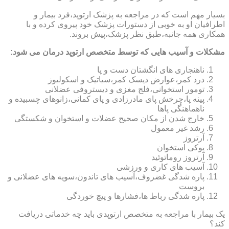
بسیار مهم است که در مراجعه به پزشک ارتوپد،فرد بیمار و
اطرافیان او به خوبی از دستورات پزشک خود پیروی کرده و با
همکاری همه جانبه،طبق نظر پزشک،پیش بروند.
مشکلات و آسیب هایی که توسط متخصص ارتوپد درمان می شود:
ناهنجاری های انگشتان دست و پا
درد کمر،عوارض دیسک کمر،سیاتیک و اسکولیوز
تومور استخوانی،فلج مغزی و دیستروفی عضلانی
پینه پا،چرخش پای مادرزادی و پای کمانی،زانوهای چسبیده و
ناهماهنگی پاها
خارج شدن از مکان صحیح عضلات و استخوان و شکستگی
رشد غیر معمول
آرتروز
پوکی استخوان
آرتروز روماتوئید
آسیب های کاری و ورزشی
پاره شدگی غضروف،آسیب های تاندون،سویه های عضلانی و
بروست
پاره شدگی رباط ها،فشارها و پیچ خوردگی
یک بیمار با مراجعه به متخصص ارتوپدی باید چه خدماتی دریافت
کند؟