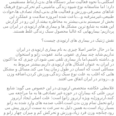
اسکلتی،با نحوه فعالیت سایر دستگاه های بدن،ارتباط مستقیمی
دارد؛ اما متاسفانه نوع شیوه زندگی ماشینی،کم تحرکی،نوع فرهنگ
غذاهای مصرفی،ورزش و فعالیت های بدنی،ایجاد تصادف ها،حوادث
طبیعی،غیرمترقبه و...،باعث شده امروزه سلامت و عملکرد این
بخش از سیستم بدنی،بیشتر به مخاطره بیفتد.از این رو در گزارش
این هفته به شایع ترین مشکل ها و بیماری های ارتوپدی در ایران می
پردازیم؛ بیماریهایی که غالبا محصول سبک زندگی غلط هستند.
نقش ژنتیک در بیماری های ارتوپدی چیست؟
ما در حال حاضر اصلا چیزی به نام بیماری ارتوپدی در ایران
نداریم.شاید چند بیماری عفونی مانند عفونت زانو و استخوان
و...داشته باشیم،اما باز بیماری تلقی نمی شود.آن چیزی که ما اکنون
در ایران به عنوان اشکال های ارتوپدی داریم،بیشتر مربوط به
مسائلی است که انسان در طول زمان پیدا می کند.مسائل و مشکل
هایی که اغلب به علت نوع سبک زندگی،ورزش کردن،اضافه وزن
و...،زودتر در ایران اتفاق می افتند.
غلامعلی عکاشه متخصص ارتوپدی،در این خصوص می گوید: شایع
ترین علتی که بیماران در حوزه غیر تصادفی ها به ما مراجعه می
کنند،آرتروز(به ویژه آرتروز زانو) است؛ علت اصلی ایجاد آرتروز
زانو،تحمل تمام وزن بدن است.اغلب صدمه های وارد شده به زانو
بسیار زیاد است،به همین دلیل به سرعت به سمت آرتروز پیش می
رود.چنانچه وزن فرد زیاد،ورزش و تحرکش کم و میزان چهار زانو و