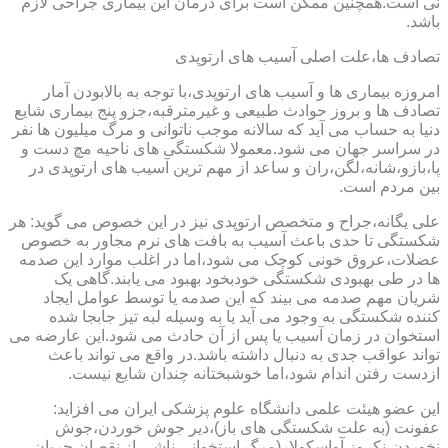
نی است.همچنین ممکن است برای درمان این بیماری جراحی لازم
باشد.
تصادف ها،علت اصلی آسیب های ارتوپدی
امروزه بیماری ها و آسیب های ارتوپدی،با توجه به بالابودن آمار
تصادف ها و بروز حوادث طبیعی و غیرمترقبه،جزو پنج بیماری شایع
دنیا به حساب می آید که سالانه موجب ناتوانی و مرگ میلیون ها نفر
در سراسر جهان می شود.معمولا شکستگی های ناحیه مچ دست و
پا،بازو،شانه،لگن،ران و ساعد از مهم ترین آسیب های ارتوپدی در
بین مردم است.
علی یگانه،جراح و متخصص ارتوپدی نیز در این خصوص می گوید: هر
شکستگی تا حدی باعث آسیب به بافت های نرم مجاور به خصوص
عضلات،عروق خونی کوچک می شود،اما در اغلب موارد این صدمه
ها در طی بهبودی شکستگی خودبخود بهبود می یابند.گاهی یک
شریان مهم صدمه می بیند که این صدمه یا توسط عوامل ایجاد
کننده شکستگی به وجود می آید یا به وسیله لبه تیز جابجا شده
استخوان در زمان آسیب یا پس از آن حادث می شود.این عارضه می
تواند عواقب جدی به دنبال داشته باشد.در واقع می تواند باعث
ازدست رفتن اندام شود،اما خوشبختانه چندان شایع نیست.
این عضو هیئت علمی دانشگاه علوم پزشکی ایران می افزاید:
عفونت (به علت شکستگی های باز)،دیر جوش خوردن،جوش
نخوردن،نکروز آواسکولار(مرگ استخوانی ناشی از نقصان جریان