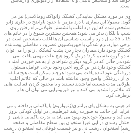
خواهد شد و تشخیص بالینی و با استفاده از رادیولوژی و آزمایش
است.
وی در مورد مشکل ساییدگی کشکک زانو(کندرومالاسی) نیز می
گوید: معمولا این بیماری با درد مزمن با حدود ناواضح در جلوی زانو
مشخص شده که این درد اغلب با نشستن طولانی،راه رفتن روی
شیب یا پلکان بدتر می شود؛ همچنین بیشترین شیوع را در خانم های
15 تا 35 سال دارد و آسیب شناسی آن ها اغلب نامشخص است.در
برخی موارد،نرم شدگی یا فیبریلاسیون غضروف مفاصلی پوشاننده
کشکک وجود دارد.بیماران دچار درد پشت کشککی زانو را می توان
به دو گروه تقسیم کرد؛ در یک گروه هیچ علت مهمی یافت نمی
شود،در حالی که در گروه دیگری شواهدی از به هم خوردن امتداد
کشکک وجود دارد.در این گروه اخیر،وجود برخی عوامل،مسئول
دررفتگی عودکننده یافت می شود؛ هرچند ممکن است هیچ سابقه
ای از دررفتگی واضح وجود نداشته باشد.در حالی که علائم اغلب
طولانی مدت هستند،اما شدید نیستند و با محدود کردن فعالیت هایی
که علائم را تشدید می کنند و نیز فیزیوتراپی،می توان آن ها را
برطرف کرد.
فراهینی به مشکل پای پرانتزی(ژنوواروم) یا پاکمانی پرداخته و می
افزاید: این حالت به صورت رشد غیرطبیعی در اوایل کودکی بروز
می کند و معمولا خودبخود بهبود می یابد.به ندرت پاکمانی ناشی از
اختلال رشدی در اپی فیز(استخوان بین سطح مفاصلی و صفحه
رشد) استخوان درشت نی و نیز قسمت فوقانی تنه استخوان درشت