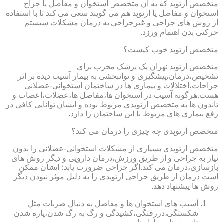
متخصص ارتوپد که به آن متخصص استخوان و مفاصل یا جراح
استخوان و مفاصل یا ارتوپد هم می گویند سعی می کند تا با استفاده
از روش های جراحی و غیرجراحی به درمان مشکلات سیستم
حرکتی بدن اهتمام ورزد.
متخصص ارتوپد خوب کیست؟
متخصص ارتوپد تهران یک پزشک مجرب برای
تشخیص،درمان،پیشگیری و توانبخشی به بیمار آسیب دیده بر اثر
جراحات،اختلالات و بیماری ها در ساختمان استخوانی-عضلانی
هست.هرگونه آسیب در استخوان ها،مفاصل ها،عضلات،اعصاب و
تاندون ها به متخصص ارتوپدی مربوط بوده و ایشان توانایی کافی در
رفع بیماری های مربوط با این ساختمان را دارد.
متخصص ارتوپدی چه چیزی را درمان می کند؟
متخصص ارتوپدی بسیاری از مشکلات استخوانی-عضلانی را بدون
نیاز به جراحی و از طریق ورزش،درمان دارویی و دیگر روش های
بازسازی،درمان می کند.اگر جراحی ضرورت یابد؛ ایشان ممکن
است درمان از طریق جراحی ارتوپدی را به دلیل موثر نبودن دیگر
روش ها پیشنهاد دهد.
آسیب های استخوان ها و مفاصل به دنبال ضربات مثل
شکستگی،دررفتگی،کشیدگی و رگ به رگ شدن،پاره شدن