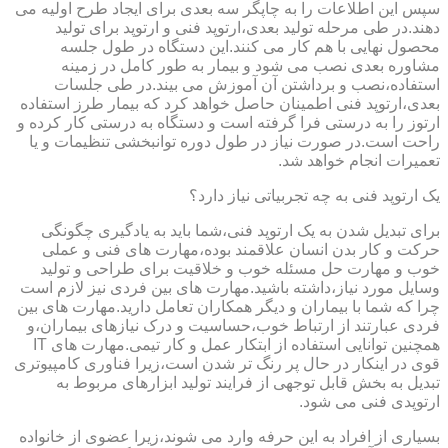
سپس این اطلاعات را به چاپگر سه بعدی برای ایجاد طرح اولیه می
دهند.در طی مرحله تولید بعدی،ارتوپد فنی و ارتوپد برای تولید
محصول نهایی با هم کار می کنند.این دستگاه در طول جلسه
مشاوره بعدی نصب می شود و بیمار به طور کامل در زمینه
استفاده،نصب و برداشتن آن آموزش می بیند.در طی جلسات
بعدی،ارتوپد فنی اطمینان حاصل خواهد کرد که بیمار طرز استفاده
ارتوز را به درستی فرا گرفته است و دستگاه به درستی کار کرده و
راحت است.در صورت نیاز در طول دوره توانبخشی تنظیمات و یا
تعمیرات انجام خواهد شد.
یک ارتوپد فنی به چه تجربیاتی نیاز دارد؟
برای تبدیل شدن به یک ارتوپد فنی،شما باید به یادگیری چگونگی
حرکت و کار بدن انسان علاقمند بوده،مهارت های فنی و عملی
خوب و مهارت حل مسئله خوب و خلاقیت برای طراحی و تولید
وسایل مورد نیاز،داشته باشید.مهارت های بین فردی نیز لازم است
چرا که شما با بیماران و دیگر همکاران تعامل دارید.مهارت های بین
فردی عبارتند از ارتباط خوب،حساسیت و درک نیازهای بیماران،و
همچنین توانایی استفاده از ابتکار عمل و کار تیمی.مهارت های IT
قوی در اینکار در حال پر رنگ تر شدن است،زیرا فناوری کامپیوتری
تبدیل به بخش قابل توجهی از فرایند تولید ابزارهای مربوط به
ارتوپدی فنی می شود.
بسیاری از افراد به این حرفه وارد می شوند،زیرا عضوی از خانواده