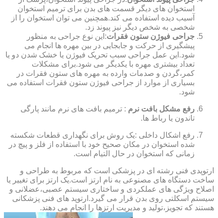
استخوان های دیگر قسمت های بدن برای ترمیم استخوان
آسیب دیده استفاده می کند.همچنین می توان استخوان را از
شخصی به شخص دیگر نیز پیوند زد.
جراحی فیوژن ستون فقرات
:این نوع جراحی به منظور
پیشگیری از حرکت و جابجایی در بین مهره ها انجام می
شود.این عمل جراحی سبب تحریک فیوژن یا خشک شدن دو یا
تعداد بیشتری مهره با یکدیگر می شود.برای مشکلات
کمر،گردن و صدمات وارده به مهره های ستون فقرات در
بسیاری از موارد از جراحی فیوژن ستون فقرات استفاده می
شود.
رفع مشکل بافت نرم
: ترمیم بافت های نرم مانند پارگی
تاندون یا رباط ها.
رفع اشکال داخلی :یک روش برای نگهداری قطعات شکسته
شده استخوان در مکان صحیح خود با استفاده از فلز و پیچ در
زمانی که استخوان در حال التیام است.
ارتوپدی فنی رشته ای در پزشکی است که مربوط به طراحی و
ساخت دستگاه های مصنوعی به نام ارتز است.یک ارتز برای تغییر یا
اصلاح ویژگی های عملکردی و ساختاری سیستم عصبی،عضلانی و
سیستم اسکلتی روی بدن قرار می گیرد.ارتوپد های فنی پزشکانی
هستند که تجویز،تولید و مدیریت ارتزها را انجام می دهند.