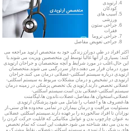
ارتوپدی
کودکان
آسیب های
ورزشی
جراحی ستون
فقرات
جراحی تروما
جراحی تعویض مفاصل
اکثر افراد در طی دوران زندگی خود به متخصص ارتوپد مراجعه می
کنند؛ بسیاری از آنها غالباً توسط این متخصصین ویزیت می شوند.با
این حال،اغلب در مورد شرایط و آنچه متخصصان و جراحان ارتوپدی
مورد درمان قرار می دهند،دچار سردرگمی می شوند.متخصصان
ارتوپدی درباره سیستم اسکلتی-عضلانی درمان می کنند.جراحان
ارتوپدی در تشخیص و درمان مشکلات مربوط به سیستم اسکلتی-
عضلانی تخصص دارند.ارتوپدی یک تخصص پزشکی در زمینه درمان
سیستم اسکلتی-عضلانی بدن است.سیستم اسکلتی-
عضلانی،استخوان ها،مفاصل،عضلات،تاندون ها،لیگامنت
ها،غضروف ها و اعصاب را شامل می شود.پزشکان ارتوپدی
مسئولیت مراقبت و درمان بیماران در تمامی محدوده های سنی،از
نوزادان تا افراد سالخورده را برعهده دارند.سیستم اسکلتی عضلانی
به عنوان چارچوب بدن و عوامل مکانیکی که قابلیت حرکت کردن را
به بدن می دهد شناخته می شود.حقیقت این است که تمام تخصص
های پزشکی با ارتوپدی و سیستم اسکلتی-عضلانی نقاط مشترک و