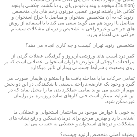
(Bunion)،میخچه و پینه پا،قوس پای زیاد،انگشت چکشی یا پنجه
کلاغی،خار پاشنه،تومور عصبی مورتون،زخم های پای متخصص
ارتوپد که به آن متخصص استخوان و مفاصل یا جراح استخوان و
مفاصل یا ارتوپد هم می گویند سعی می کند تا با استفاده از روش
های جراحی و غیرجراحی به تشخیص و درمان مشکلات سیستم
حرکتی بدن اهتمام ورزد.
متخصص ارتوپد تهران کیست و چه کاری انجام می دهد؟
کمر درد،آسیب های ورزشی،آرتروز و گرفتگی عضلات گردن از
مراجعات کوچکی از عوارض فراوان استخوانی-عضلانی است که بر
روی وضعیت و شرایط جسمانی بیماران تاثیر میگذارد.
تمامی حرکات ما با مداخله بافت ها و استخوان هایمان صورت می
گیرد و وجود یک عارضه،ناراحتی،سفتی یا شکنندگی در این دو بخش
مهم از جسم می تواند تمامی عملکرد بدن ما را مختل نماید که در
این شرایط ممکن است حتی کارهای ساده روزمره نیز برایمان
غیرممکن شود.
به خوبی با عوارض موجود در ساختمان استخوانی و عضلانی ما
آشنایی دارد و بهترین مرجع برای درمان،تسکین و رفع نشانه های
مشکلات و دردهای استخوان و عضلانی به حساب می آید.
وظیفه اصلی متخصص ارتوپد چیست؟