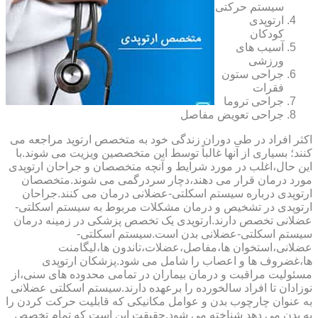
سیستم حرکتی
ارتوپدی
کودکان
آسیب های
ورزشی
جراحی ستون
فقرات
جراحی تروما
جراحی تعویض مفاصل
اکثر افراد در طی دوران زندگی خود به متخصص ارتوپد مراجعه می
کنند؛ بسیاری از آنها غالباً توسط این متخصصین ویزیت می شوند.با
این حال،اغلب در مورد شرایط و آنچه متخصصان و جراحان ارتوپدی
مورد درمان قرار می دهند،دچار سردرگمی می شوند.متخصصان
ارتوپدی درباره سیستم اسکلتی-عضلانی درمان می کنند.جراحان
ارتوپدی در تشخیص و درمان مشکلات مربوط به سیستم اسکلتی-
عضلانی تخصص دارند.ارتوپدی یک تخصص پزشکی در زمینه درمان
سیستم اسکلتی-عضلانی بدن است.سیستم اسکلتی-
عضلانی،استخوان ها،مفاصل،عضلات،تاندون ها،لیگامنت
ها،غضروف ها و اعصاب را شامل می شود.پزشکان ارتوپدی
مسئولیت مراقبت و درمان بیماران در تمامی محدوده های سنی،از
نوزادان تا افراد سالخورده را برعهده دارند.سیستم اسکلتی عضلانی
به عنوان چارچوب بدن و عوامل مکانیکی که قابلیت حرکت کردن را
به بدن می دهد شناخته می شود.حقیقت این است که تمام تخصص