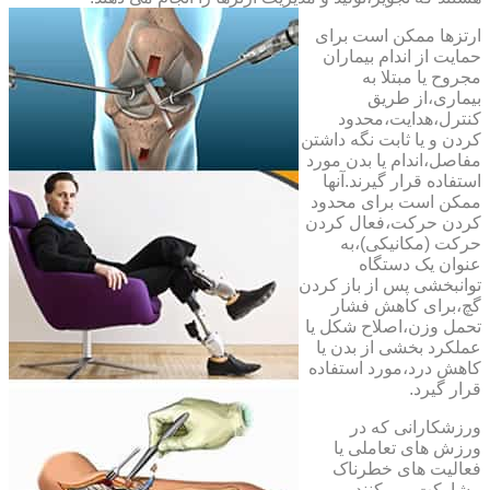
ارتزها ممکن است برای
حمایت از اندام بیماران
مجروح یا مبتلا به
بیماری،از طریق
کنترل،هدایت،محدود
کردن و یا ثابت نگه داشتن
مفاصل،اندام یا بدن مورد
استفاده قرار گیرند.آنها
ممکن است برای محدود
کردن حرکت،فعال کردن
حرکت (مکانیکی)،به
عنوان یک دستگاه
توانبخشی پس از باز کردن
گچ،برای کاهش فشار
تحمل وزن،اصلاح شکل یا
عملکرد بخشی از بدن یا
کاهش درد،مورد استفاده
قرار گیرد.
ورزشکارانی که در
ورزش های تعاملی یا
فعالیت های خطرناک
مشارکت می کنند،می