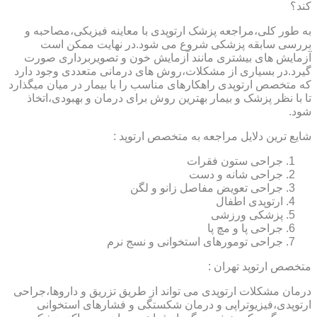
کند؟
به طور کلی،مراجعه پزشک ارتوپدی با معاینه فیزیکی،مصاحبه و
بررسی سابقه پزشکی شروع می شود.در نهایت ممکن است
آزمایش های بیشتری مانند آزمایش خون و تصویربرداری صورت
گیرد.در بسیاری از مشکلات،روش های درمانی متعددی وجود دارد
که متخصص ارتوپدی راهکارهای مناسب را با بیمار در میان میگذارد
تا با نظر پزشک و بیمار بهترین روش برای درمان و بهبودی،اتخاذ
شود.
شایع ترین دلایل مراجعه به متخصص ارتوپد :
جراحی ستون فقرات
جراحی شانه و دست
جراحی تعویض مفاصل زانو و لگن
ارتوپدی اطفال
پزشکی ورزشی
جراحی پا و مچ پا
جراحی تومورهای استخوانی و نسج نرم
متخصص ارتوپد تهران :
درمان مشکلات ارتوپدی می تواند از طریق تزریق و داروها،جراحی
ارتوپدی،فیزیوتراپی و درمان شکستگی و فشارهای استخوانی