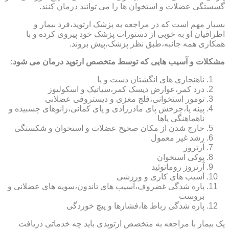
گسستگی عضلات و استخوان ها را می توانند درمان کنند.
بسیار مهم است که در مراجعه به پزشک ارتوپد،فرد بیمار و
اطرافیان او به خوبی از دستورات پزشک خود پیروی کرده و با
همکاری همه جانبه،طبق نظر پزشک،پیش بروند.
مشکلات و آسیب هایی که توسط متخصص ارتوپد درمان می شود:
ناهنجاری های انگشتان دست و پا
درد کمر،عوارض دیسک کمر،سیاتیک و اسکولیوز
تومور استخوانی،فلج مغزی و دیستروفی عضلانی
پینه پا،چرخش پای مادرزادی و پای کمانی،زانوهای چسبیده و
ناهماهنگی پاها
خارج شدن از مکان صحیح عضلات و استخوان و شکستگی
رشد غیر معمول
آرتروز
پوکی استخوان
آرتروز روماتوئید
آسیب های کاری و ورزشی
پاره شدگی غضروف،آسیب های تاندون،سویه های عضلانی و
بروست
پاره شدگی رباط ها،فشارها و پیچ خوردگی
یک بیمار با مراجعه به متخصص ارتوپدی باید چه خدماتی دریافت