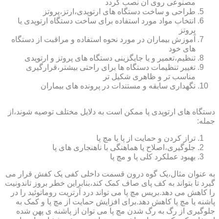
مصنوعی روی آن نصب گردد
طراحی و ساخت دستگاه های ارتوپدی،ارتز،پروتز
انتخاب مواد مورد استفاده برای ساخت دستگاه ارتوپدی یا
پروتز
آموزش بیماران در مورد نحوه استفاده و مراقبت از دستگاه
های خود
تنظیم،تعمیر و یا جایگزینی دستگاه های پروتز و ارتوپدی
تغییر تنظیمات دستگاه ها برای راحتی بیشتر،قرارگیری
مناسب تر و ظاهری شکیل تر
نگهداری سابقه و مستندات در پرونده های بیماران
دستگاه های ارتوپدی پا ممکن است به دلایل مختلف توصیه شوند،از
جمله:
تراز کردن و حمایت از پا یا مچ پا
جلوگیری،اصلاح یا هماهنگی با ناهنجاری های پا
بهبود عملکرد کلی پا و مچ پا
به عنوان مثال،یک گوه درون قسمت داخلی کفی یک کفش قرار می
گیرد تا بتواند به کف پای صاف کمک کند،بنابراین خطر بروز تاندونیت
را کاهش می دهد.بریس مچ پا می تواند درد آرتریت روماتوئید را در
پاشنه یا مچ پا کاهش دهد.برای افزایش حمایت از مچ پا و کمک به
جلوگیری از رگ به رگ شدن مچ پا می توان از پاشنه ی پهن شده