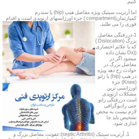
کنیم.
اما آرتریت سپتیک ویژه مفاصل هیپ (hip) یا سندرم
کمپارتمان(compartment ) جزء اورژانسهای ارتوپدی است و اقدام
فوری را می طلبد.
1-دررفتگی مفاصل
بزرگ (Dislocation )
که با علائم اختصاری
((Dx نشان داده
میشود اگر در
مفاصل بزرگ در
حوادث رخ دهد ویژه
در هیپ (hip) یا زانو
(Knee) جزء
اورژانسی ترین
مشکلات ارتوپدی
است دررفتگی زانو
حتی رادیوگرافی
لازم نیست به محض
تشخیص باید جا
اندازی شود.
آرتریت سپتیک (septic Arthritis):عفونت مفاصل بزرگ و