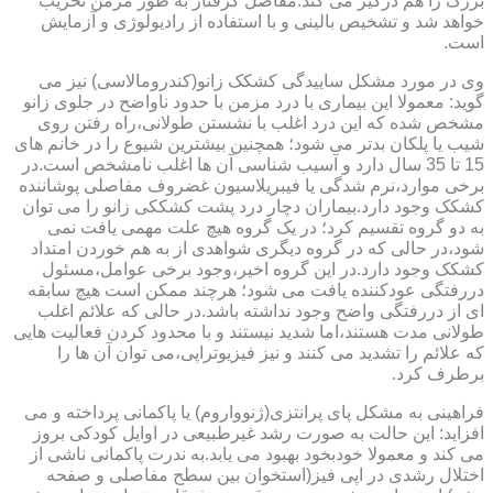
بزرگ را هم درگیر می کند.مفاصل گرفتار به طور مزمن تخریب
خواهد شد و تشخیص بالینی و با استفاده از رادیولوژی و آزمایش
است.
وی در مورد مشکل ساییدگی کشکک زانو(کندرومالاسی) نیز می
گوید: معمولا این بیماری با درد مزمن با حدود ناواضح در جلوی زانو
مشخص شده که این درد اغلب با نشستن طولانی،راه رفتن روی
شیب یا پلکان بدتر می شود؛ همچنین بیشترین شیوع را در خانم های
15 تا 35 سال دارد و آسیب شناسی آن ها اغلب نامشخص است.در
برخی موارد،نرم شدگی یا فیبریلاسیون غضروف مفاصلی پوشاننده
کشکک وجود دارد.بیماران دچار درد پشت کشککی زانو را می توان
به دو گروه تقسیم کرد؛ در یک گروه هیچ علت مهمی یافت نمی
شود،در حالی که در گروه دیگری شواهدی از به هم خوردن امتداد
کشکک وجود دارد.در این گروه اخیر،وجود برخی عوامل،مسئول
دررفتگی عودکننده یافت می شود؛ هرچند ممکن است هیچ سابقه
ای از دررفتگی واضح وجود نداشته باشد.در حالی که علائم اغلب
طولانی مدت هستند،اما شدید نیستند و با محدود کردن فعالیت هایی
که علائم را تشدید می کنند و نیز فیزیوتراپی،می توان آن ها را
برطرف کرد.
فراهینی به مشکل پای پرانتزی(ژنوواروم) یا پاکمانی پرداخته و می
افزاید: این حالت به صورت رشد غیرطبیعی در اوایل کودکی بروز
می کند و معمولا خودبخود بهبود می یابد.به ندرت پاکمانی ناشی از
اختلال رشدی در اپی فیز(استخوان بین سطح مفاصلی و صفحه