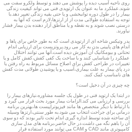
روی ناحیه آسیب دیده را پوشش می دهند و توسط ولکرو سفت می
شوند.عملکرد ما به عنوان یک ارتوپدی فنی می تواند کیفیت زندگی
بیمار را در طول دوره توانبخشی و یا حتی بقیه زندگی تغییر دهد.با
توجه به استفاده طولانی مدت از از ارتزها،لازم است که آنها به
درستی نصب شوند و به نقطه و یا مناطق آزار دهنده بدن بیمار فشار
نیاورند.
پدر وتیکس شاخه ای از ارتوپدی است که به طور خاص برای پاها و
اندام های پایینی بدن به کار می رود.پروتزیست برای ارزیابی اندام
تحتانی و بیومکانیک آن آموزش دیده است.آنها می توانند اختلال
عملکرد را شناسایی کنند و با ساخت یک کفی کفش،کفش کامل و یا
تغییرات در طراحی کفش برای اصلاح مسائل مربوط به راه رفتن یا
درد پای بیمار به علت بیماری،آسیب و یا پوشیدن طولانی مدت کفش
های نامناسب کمک کنند.
چه چیزی در آن دخیل است؟
در ابتدا یک ارتوپد فنی در طول یک جلسه مشاوره،نیازهای بیمار را
بررسی و ارزیابی می کند.الزامات بیمار مورد بحث قرار می گیرد و
با ارتباط با دیگر متخصص ها مانند فیزیوتراپیست ها،بهترین برنامه
درمانی برای جراحت انتخاب می شود.به طور سنتی،ارتزها وسیله
ای ساخته شده توسط اندازه گیری اندام تحت تاثیر بودند که دو سوی
آن را باهم نگه می داشت.در حال حاضر،برنامه های مدل سازی
کامپیوتری مانند CAD و CAM می توانند مورد استفاده قرار