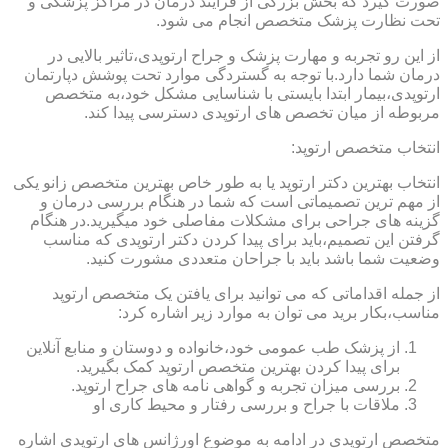
صورت گیرد که بخش بزرگی از فرایند درمان در مراکز پزشکی و
تحت نظارت پزشک متخصص انجام می شود.
از این رو تجربه و مهارت پزشک و جراح ارتوپدی،تاثیر بالایی در
درمان شما دارد.با توجه به گستردگی موارد تحت پوشش دپارتمان
ارتوپدی،بیمار ابتدا بایستی با شناسایی مشکل خود،به متخصص
مربوطه از میان تخصص های ارتوپدی دسترسی پیدا کند.
انتخاب متخصص ارتوپد:
انتخاب بهترین دکتر ارتوپد یا به طور خاص بهترین متخصص زانو یکی
از مهم ترین تصمیماتی است که شما در هنگام بررسی درمان و
گزینه های جراحی برای مشکلات مفاصلی خود میگیرید.در هنگام
گرفتن این تصمیم،باید برای پیدا کردن دکتر ارتوپدی که مناسب
وضعیت شما باشد باید با جراحان متعددی مشورت کنید.
از جمله اقداماتی که می توانید برای یافتن یک متخصص ارتوپد
مناسب،بکار برید می توان به موارد زیر اشاره کرد:
از پزشک طب عمومی خود،خانواده و دوستان و منابع آنلاین
برای پیدا کردن بهترین متخصص ارتوپد کمک بگیرید.
بررسی میزان تجربه و گواهی نامه های جراح ارتوپد.
ملاقات با جراح و بررسی رفتار و محیط کاری او
متخصص ارتوپدی در ادامه به موضوع اورژانس های ارتوپدی اشاره