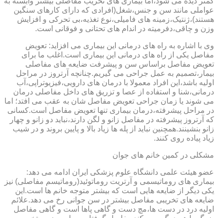
کمتر دیده می شود،اما بیماری های تخریب مفاصلی بیشتر وابسته به
عواملی مانند سن و جنس،شغل(افرادی که دارای کارهای سنگین
هستند)،ژنتیک،زمینه های فامیلی،نوع تغذیه،بی تحرکی و افزایش
وزن و چاقی،دفرمیته در اندام های تحتانی و فوقانی است.
وی با اشاره به راه های درمانی این بیماری می افزاید: تعویض
مفاصل یکی از راه های درمانی این بیماری است.اغلب ما برای
تعویض مفاصل براساس سن و پیشرفت ضایعه های مفاصلی
بیمار،تصمیم به عمل جراحی می گیریم.چنانچه آرتروز در مراحل
اولیه باشد،این افراد معمولا با درمان های دارویی،فیزیوتراپی،آب
درمانی،شنا و استفاده از عصا و تزریق های داخل مفاصلی درمان
می شوند یا زمان جراحی تعویض مفاصل شان به عقب می افتد؛ اما
در مراحل پیشرفته،درمان بیماری تنها تعویض مفاصل است.کسانی
که آرتروز پیشرفته در مفاصل زانو و لگن دارند،نباید دو زانو و چهار
زانو بنشینند.همچنین نباید از پله ها زیاد بالا و پایین بروند و در شیب
زیاد پیاده روی کنند.
مشکلی در کمین خانم های جوان
عضو هیئت علمی دانشگاه علوم پزشکی ایران ادامه می دهد:
بیماری های روماتیسمی و آرتریت روماتوئید(روماتیسم مفاصلی) نیز
یکی دیگر از ضایعه هایی است که بیشتر متوجه خانم ها است.این
ضایعه های تخریبی مفاصل بیشتر در سن جوانی رخ می دهد.علائم
اولیه درد در دست ها،مچ دست و گاهی پاها است و گاهی مفاصل