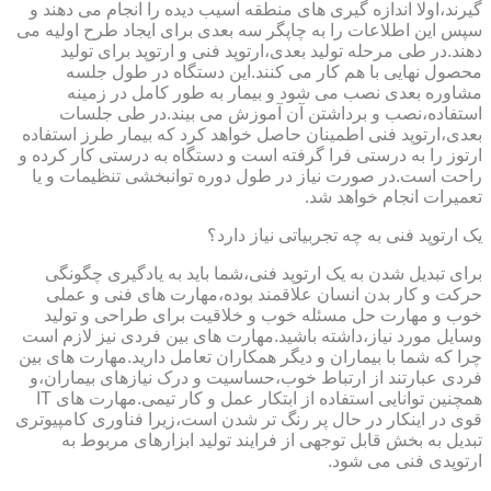
گیرند،اولا اندازه گیری های منطقه آسیب دیده را انجام می دهند و
سپس این اطلاعات را به چاپگر سه بعدی برای ایجاد طرح اولیه می
دهند.در طی مرحله تولید بعدی،ارتوپد فنی و ارتوپد برای تولید
محصول نهایی با هم کار می کنند.این دستگاه در طول جلسه
مشاوره بعدی نصب می شود و بیمار به طور کامل در زمینه
استفاده،نصب و برداشتن آن آموزش می بیند.در طی جلسات
بعدی،ارتوپد فنی اطمینان حاصل خواهد کرد که بیمار طرز استفاده
ارتوز را به درستی فرا گرفته است و دستگاه به درستی کار کرده و
راحت است.در صورت نیاز در طول دوره توانبخشی تنظیمات و یا
تعمیرات انجام خواهد شد.
یک ارتوپد فنی به چه تجربیاتی نیاز دارد؟
برای تبدیل شدن به یک ارتوپد فنی،شما باید به یادگیری چگونگی
حرکت و کار بدن انسان علاقمند بوده،مهارت های فنی و عملی
خوب و مهارت حل مسئله خوب و خلاقیت برای طراحی و تولید
وسایل مورد نیاز،داشته باشید.مهارت های بین فردی نیز لازم است
چرا که شما با بیماران و دیگر همکاران تعامل دارید.مهارت های بین
فردی عبارتند از ارتباط خوب،حساسیت و درک نیازهای بیماران،و
همچنین توانایی استفاده از ابتکار عمل و کار تیمی.مهارت های IT
قوی در اینکار در حال پر رنگ تر شدن است،زیرا فناوری کامپیوتری
تبدیل به بخش قابل توجهی از فرایند تولید ابزارهای مربوط به
ارتوپدی فنی می شود.