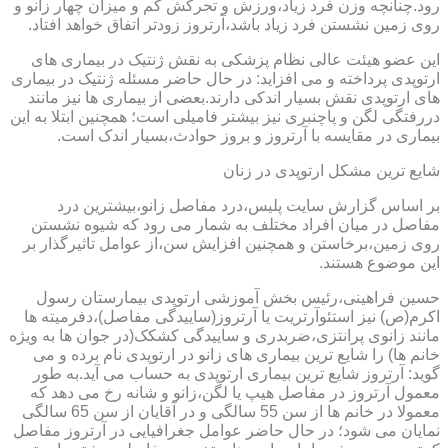
رود.چنانچه وزن فرد زیاد،ورزش و تحرکش کم و میزان چهار زانو و
روی زمین نشستن فرد زیاد باشد،آرتروز زودتر اتفاق خواهد افتاد.
این عضو هیئت عالی نظام پزشکی به نقش ژنتیک در بیماری های
ارتوپدی پرداخته و می افزاید: در حال حاضر مسئله ژنتیک در بیماری
های ارتوپدی نقش بسیار اندکی دارند.بعضی از بیماری ها نیز مانند
دررفتگی لگن و پاچنبری نیز بیشتر فامیلی است؛ همچنین ابتلا به این
بیماری در مقایسه با آرتروز و بروز حوادث،بسیار اندک است.
شایع ترین مشکل ارتوپدی در زنان
بر اساس گزارش سایت پلیس،درد مفاصل زانو،بیشترین درد
مفاصل در میان افراد مختلف به شمار می رود که شیوه نشستن
روی زمین،برخاستن و همچنین افزایش سن،از عوامل تاثیرگذار بر
این موضوع هستند.
حسین فراهینی،رئیس بخش آموزشی ارتوپدی بیمارستان رسول
اکرم(ص) نیز استئوآرتریت یا آرتروز(ساییدگی مفاصل)،دفرمیته ها
مانند زانوی پرانتزی،ضربدری و ساییدگی کشکک(در جوان ها به ویژه
خانم ها) را شایع ترین بیماری های زانو در ارتوپدی نام برده و می
گوید: آرتروز شایع ترین بیماری ارتوپدی به حساب می آید.به طور
معمول آرتروز در مفاصل هیپ یا لگن،زانو و شانه رخ می دهد که
معمولا در خانم ها از سن 55 سالگی و در آقایان از سن 65 سالگی
نمایان می شود؛ در حال حاضر عوامل جغرافیایی در آرتروز مفاصل