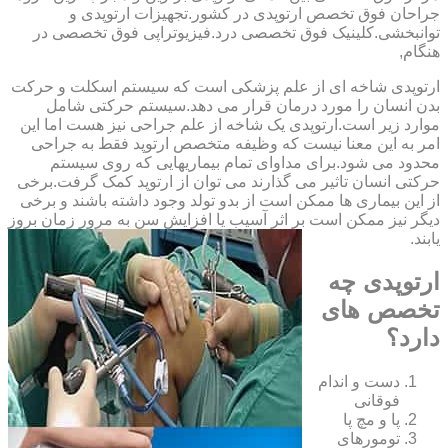
‏جراحان ‏فوق ‏تخصص ‏ارتوپدی ‏در ‏کشور.تجهیزات ارتوپدی و
توانبخشی.کلینیک فوق تخصصی درد.فیزیوتراپی فوق تخصصی در
هنگام,
ارتوپدی شاخه ای از علم پزشکی است که سیستم اسکلت و حرکت
بدن انسان را مورد درمان قرار می دهد.سیستم حرکتی شامل
موارد زیر است.ارتوپدی یک شاخه از علم جراحی نیز هست اما این
امر به این معنا نیست که وظیفه متخصص ارتوپد فقط به جراحی
محدود می شود.برای مداوای تمام بیماریهایی که روی سیستم
حرکتی انسان تاثیر می گذارند می توان از ارتوپد کمک گرفت.برخی
از این بیماری ها ممکن است از بدو تولد وجود داشته باشند و برخی
دیگر نیز ممکن است بر اثر آسیب یا افزایش سن به مرور زمان بروز
یابند.
ارتوپدی چه
تخصص های
دارد؟
دست و اندام
فوقانی
پا و مچ پا
تومورهای