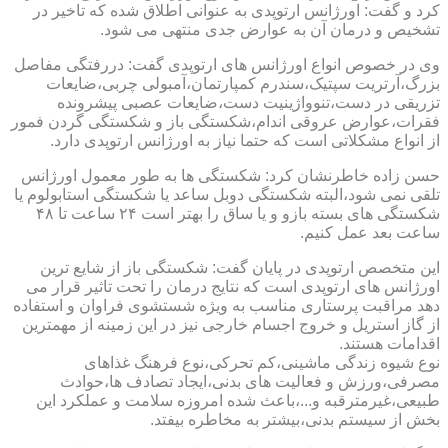
کرد و گفت: اورژانس ارتوپدی به عنوانی اطلاق شده که تاخیر در
تشخیص و درمان آن به عوارض جدی منتهی می شود.
وی در خصوص انواع اورژانس های ارتوپدی گفت: دررفتگی مفاصل
بزرگ،آرتریت سپتیک،سندرم کمپارتمان،آمبولی چربی،ضایعات
تزریقی در دست،تنوواژینیت دست،ضایعات عصبی پیشرونده
فقرات،عوارض عروقی اندام،شکستگی باز و شکستگی گردن فمور
از انواع مشکلاتی است که حتما نیاز به اورژانس ارتوپدی دارد.
حسن زاده خاطرنشان کرد: شکستگی ها به طور معمول اورژانس
تلقی نمی شود،البته شکستگی دوبل ساعد یا شکستگی استابولوم یا
شکستگی های بسته بازو و یا ساق را بهتر است ۲۴ ساعت تا ۴۸
ساعت بعد عمل کنیم.
این متخصص ارتوپدی در پایان گفت: شکستگی باز از شایع ترین
اورژانس های ارتوپدی است که نتایج درمان را تحت تاثیر قرار می
دهد مراقبت پرستاری مناسب به ویژه شستشوی فراوان و استفاده
از گاز استریل و خروج اجسام خارجی نیز در این زمینه از مهمترین
اقدامات هستند.
نوع شیوه زندگی ماشینی،کم تحرکی،نوع فرهنگ غذاهای
مصرفی،ورزش و فعالیت های بدنی،ایجاد تصادف ها،حوادث
طبیعی،غیرمترقبه و...،باعث شده امروزه سلامت و عملکرد این
بخش از سیستم بدنی،بیشتر به مخاطره بیفتد.