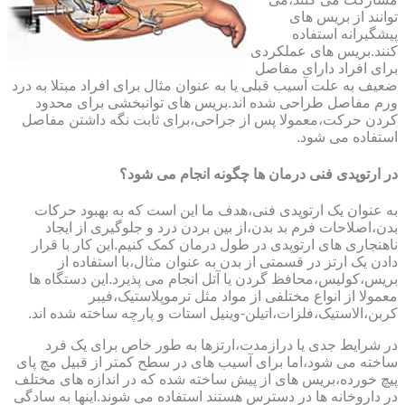
توانند از بریس های
پیشگیرانه استفاده
کنند.بریس های عملکردی
برای افراد دارای مفاصل
ضعیف به علت آسیب قبلی یا به عنوان مثال برای افراد مبتلا به درد
ورم مفاصل طراحی شده اند.بریس های توانبخشی برای محدود
کردن حرکت،معمولا پس از جراحی،برای ثابت نگه داشتن مفاصل
استفاده می شود.
در ارتوپدی فنی درمان ها چگونه انجام می شود؟
به عنوان یک ارتوپدی فنی،هدف ما این است که به بهبود حرکات
بدن،اصلاحات فرم بد بدن،از بین بردن درد و جلوگیری از ایجاد
ناهنجاری های ارتوپدی در طول درمان کمک کنیم.این کار با قرار
دادن یک ارتز در قسمتی از بدن به عنوان مثال،با استفاده از
بریس،کولیس،محافظ گردن یا آتل انجام می پذیرد.این دستگاه ها
معمولا از انواع مختلفی از مواد مثل ترموپلاستیک،فیبر
کربن،الاستیک،فلزات،اتیلن-وینیل استات و پارچه ساخته شده اند.
در شرایط جدی یا درازمدت،ارتزها به طور خاص برای یک فرد
ساخته می شود،اما برای آسیب های در سطح کمتر از قبیل مچ پای
پیچ خورده،بریس های از پیش ساخته شده که در اندازه های مختلف
در داروخانه ها در دسترس هستند استفاده می شوند.اینها به سادگی