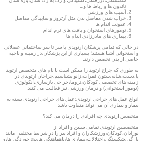
شکستگی،دررفتگی،کشیدگی و رگ به رگ شدن،پاره شدن
تاندون ها و رباط ها و...
آسیب های ورزشی
خراب شدن مفاصل بدن مثل آرتروز و ساییدگی مفاصل
عفونت اندام ها
تومورهای استخوان و بافت های نرم اندام
بیماری های مادرزادی اندام ها
در حالی که تمامی پزشکان ارتوپدی با سر تا سر ساختمانی عضلانی
و استخوانی آشنا هستند؛ بسیاری از این پزشکان،در زمینه و ناحیه
خاصی از بدن تخصص دارند.
به طوری که جراح ارتوپد را ممکن است با نام های متخصص ارتوپد
پا،دست،شانه،ستون فقرات،زانو بشناسیم.جراحان ارتوپدی در
زمینه های تخصصی کودکان،تروما،جراحی بازسازی،آنکولوژی
(تومور استخوانی) و درمان ورزشی نیز فعالیت می کنند.
انواع عمل های جراحی ارتوپدی:عمل های جراحی ارتوپدی بسته به
بیمار و بیماری آن می تواند متفاوت باشد.
متخصص ارتوپدی چه افرادی را درمان می کند؟
متخصصین ارتوپدی تمامی سنین و افراد از
نوزادان،کودکان،ورزشکاران و افراد پیر را در شرایط مختلفی مانند
پارگی،شکستگی،اختلالات،بیماری ها،ناهماهنگی ها،پیچ خوردگی ها،و