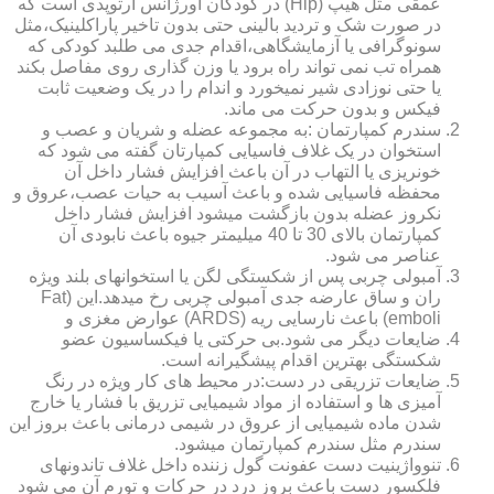
عمقی مثل هیپ (Hip) در کودکان اورژانس ارتوپدی است که
در صورت شک و تردید بالینی حتی بدون تاخیر پاراکلینیک،مثل
سونوگرافی یا آزمایشگاهی،اقدام جدی می طلبد کودکی که
همراه تب نمی تواند راه برود یا وزن گذاری روی مفاصل بکند
یا حتی نوزادی شیر نمیخورد و اندام را در یک وضعیت ثابت
فیکس و بدون حرکت می ماند.
سندرم کمپارتمان :به مجموعه عضله و شریان و عصب و
استخوان در یک غلاف فاسیایی کمپارتان گفته می شود که
خونریزی یا التهاب در آن باعث افزایش فشار داخل آن
محفظه فاسیایی شده و باعث آسیب به حیات عصب،عروق و
نکروز عضله بدون بازگشت میشود افزایش فشار داخل
کمپارتمان بالای 30 تا 40 میلیمتر جیوه باعث نابودی آن
عناصر می شود.
آمبولی چربی پس از شکستگی لگن یا استخوانهای بلند ویژه
ران و ساق عارضه جدی آمبولی چربی رخ میدهد.این (Fat
emboli) باعث نارسایی ریه (ARDS) عوارض مغزی و
ضایعات دیگر می شود.بی حرکتی یا فیکساسیون عضو
شکستگی بهترین اقدام پیشگیرانه است.
ضایعات تزریقی در دست:در محیط های کار ویژه در رنگ
آمیزی ها و استفاده از مواد شیمیایی تزریق با فشار یا خارج
شدن ماده شیمیایی از عروق در شیمی درمانی باعث بروز این
سندرم مثل سندرم کمپارتمان میشود.
تنوواژینیت دست عفونت گول زننده داخل غلاف تاندونهای
فلکسور دست باعث بروز درد در حرکات و تورم آن می شود