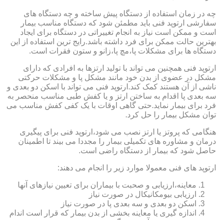
چه در زمان استفاده از دستگاه پیش ساخته و چه دستگاه های
سفارشی ارتوپد فنی باید مطمئن شود که دستگاه مناسب بیمار
است و ممکن است نیاز به انجام تغییراتی در دستگاه برای ایجاد
بهترین حالت ممکن برای فرد داشته باشد.رایج ترین استفاده از این
دستگاه ها برای مشکلات پا،مچ پا،زانو و ستون فقرات است.
ارتوپد فنی همچنین می تواند با تولید ارتزها به افرادی که دارای
مشکل در عضوی از بدن خود مانند مشکل پا و مشکلات حرکتی
ناشی از آن هستند کمک کند.ارتوپد فنی می تواند با اسکن دو بعدی و
سه بعدی پا اقدام به ساختن ارتز و یا کفش طبی مناسب منحصر به
فرد برای بیمار نماید.حتی گاهی اوقات با یک کفی کفش مناسب می
توان مشکل بیمار را حل کرد.
هنگامی که پروتز یا ارتز نصب می شود،ارتوپد فنی برای پیگیری
درمان و مشاوره های تکمیلی بیمار را مجددا می بیند تا اطمینان
حاصل شود که بیمار از دستگاه راضی است.
ارتوپد های فنی معمولا موارد زیر را انجام می دهند:
معاینه،ارزیابی و صحبت با بیماران برای تعیین نیازهای آنها
ارزیابی بیومکانیکال در صورت نیاز
اسکن دو بعدی و سه بعدی پا در صورت نیاز
اندازه گیری یا معاینه بخشی از بدن بیمار که قرار است اندام