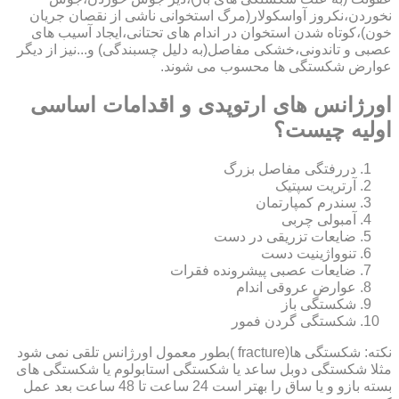
نخوردن،نکروز آواسکولار(مرگ استخوانی ناشی از نقصان جریان
خون)،کوتاه شدن استخوان در اندام های تحتانی،ایجاد آسیب های
عصبی و تاندونی،خشکی مفاصل(به دلیل چسبندگی) و...نیز از دیگر
عوارض شکستگی ها محسوب می شوند.
اورژانس های ارتوپدی و اقدامات اساسی
اولیه چیست؟
دررفتگی مفاصل بزرگ
آرتریت سپتیک
سندرم کمپارتمان
آمبولی چربی
ضایعات تزریقی در دست
تنوواژینیت دست
ضایعات عصبی پیشرونده فقرات
عوارض عروقی اندام
شکستگی باز
شکستگی گردن فمور
نکته: شکستگی ها(fracture )بطور معمول اورژانس تلقی نمی شود
مثلا شکستگی دوبل ساعد یا شکستگی استابولوم یا شکستگی های
بسته بازو و یا ساق را بهتر است 24 ساعت تا 48 ساعت بعد عمل