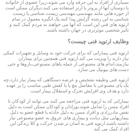
بسیاری از افراد به این حرفه وارد می شوند،زیرا عضوی از خانواده
یا دوستان آنها از پروتز یا ارتز استفاده می کنند.دیگران ممکن است
از حوزه هایی مانند مهندسی،مهندسی زیست شناسی یا زیست
شناسی به این رشته گرایش پیدا کنند.یک انگیزه معمول در تمام
ارتوپد های فنی این است که آنها می خواهند به مردم کمک کنند و
تاثیر شخصی موثرتری در جهان داشته باشند.
وظایف ارتوپد فنی چیست؟
ارتوپد فنی بیمارانی که برای حرکت خود به وسایل و تجهیزات کمکی
نیاز دارند را ویزیت می کند.ارتوپد فنی همچنین برای بیماران
نیازمند،اندام های مصنوعی از جمله پاهای مصنوعی،بازوها و حتی
دست های بیونیک می سازد.
ارتوپد فنی وظیفه تشخیص و عرضه دستگاهی که بیمار نیاز دارد،چه
یک پای مصنوعی یا مفاصل مچ پا یا کفش طبی مناسب را بر عهده
دارد و هدف وی افزایش تحرک و استقلال بیمار است.
بیمارانی که به ارتوپد فنی مراجعه می کنند می توانند از کودکان تا
افراد مسن را شامل شوند.نوزادان و کودکان ممکن است به دلیل
نقص مادرزادی و افراد مسن به دلیل حادثه یا قطع عضو به دلیل
بیماریهایی مثل دیابت و بیماری های عروق به عضو مصنوعی نیاز
داشته باشند.ارتوپد فنی به آسان تر شدن حرکت و کلا زندگی این
افراد کمک می کند.