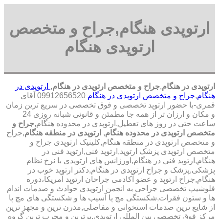
ارتوپدی هنگام,جراح و متخصص
ارتوپدی هنگام
ارتوپدی در هنگام
,
جراح و متخصص ارتوپدی در هنگام
,
ارتوپدی در
هنگام
,
جراح و متخصص ارتوپدی در هنگام
09912656520 آقای
قمری-با حضور ارتوپد تخصصی و فوق تخصصی در سریع ترین زمان
و مکان و ارزان تر از همه جا مطمئن و قانونی شبانه روزی 24
ساعت حتی در روز های تعطیل,ارتوپدی در محدوده هنگام,
جراح و
متخصص ارتوپدی در محدوده هنگام
,
ارتوپدی در منطقه هنگام
,جراح
و متخصص ارتوپدی در منطقه هنگام,کلینیک ارتوپدی جراح و
متخصص ارتوپدی پزشک ارتوپد,ارتوپد فنی,ارتوپد فنی در
هنگام,ارتوپد فنی در هنگام,اورژانس های ارتوپدی با نرخ نظام
پزشکی,پزشک و جراح ارتوپدی در هنگام,دکتر ارتوپد خوب در
هنگام,جراح ارتوپد و عضو آکادمی جراحان ارتوپد آمریکا،دوره
فلوشیپ تخصصی جراحی به انجمن ارتوپدی حوادث و صدمات اندام
ها و ستون فقرات,شکستگی مچ پا آسیب ها و شکستگی های مچ پا
از شایع ترین صدمات استخوانی و مفاصلی,مدرن ترین و مجهز ترین
مرکز فوق تخصصی بین المللی ارتوپدی.برترین ‏و ‏مجرب ‏ترین ‏گروه