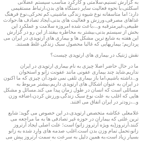
به گزارش تسنیم،سلامتی و کارکرد مناسب سیستم عضلانی
اسکلتی،با نحوه فعالیت سایر دستگاه های بدن،ارتباط مستقیمی
دارد؛ اما متاسفانه نوع شیوه زندگی ماشینی،کم تحرکی،نوع فرهنگ
غذاهای مصرفی،ورزش و فعالیت های بدنی،ایجاد تصادف ها،حوادث
طبیعی،غیرمترقبه و...،باعث شده امروزه سلامت و عملکرد این
بخش از سیستم بدنی،بیشتر به مخاطره بیفتد.از این رو در گزارش
این هفته به شایع ترین مشکل ها و بیماری های ارتوپدی در ایران می
پردازیم؛ بیماریهایی که غالبا محصول سبک زندگی غلط هستند.
نقش ژنتیک در بیماری های ارتوپدی چیست؟
ما در حال حاضر اصلا چیزی به نام بیماری ارتوپدی در ایران
نداریم.شاید چند بیماری عفونی مانند عفونت زانو و استخوان
و...داشته باشیم،اما باز بیماری تلقی نمی شود.آن چیزی که ما اکنون
در ایران به عنوان اشکال های ارتوپدی داریم،بیشتر مربوط به
مسائلی است که انسان در طول زمان پیدا می کند.مسائل و مشکل
هایی که اغلب به علت نوع سبک زندگی،ورزش کردن،اضافه وزن
و...،زودتر در ایران اتفاق می افتند.
غلامعلی عکاشه متخصص ارتوپدی،در این خصوص می گوید: شایع
ترین علتی که بیماران در حوزه غیر تصادفی ها به ما مراجعه می
کنند،آرتروز(به ویژه آرتروز زانو) است؛ علت اصلی ایجاد آرتروز
زانو،تحمل تمام وزن بدن است.اغلب صدمه های وارد شده به زانو
بسیار زیاد است،به همین دلیل به سرعت به سمت آرتروز پیش می