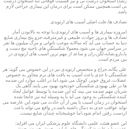
رشد) استخوان درشت نی و نیز قسمت فوقانی تنه استخوان درشت
نی است.همچنین ممکن است برای درمان این بیماری جراحی لازم
باشد.
تصادف ها،علت اصلی آسیب های ارتوپدی
امروزه بیماری ها و آسیب های ارتوپدی،با توجه به بالابودن آمار
تصادف ها و بروز حوادث طبیعی و غیرمترقبه،جزو پنج بیماری شایع
دنیا به حساب می آید که سالانه موجب ناتوانی و مرگ میلیون ها نفر
در سراسر جهان می شود.معمولا شکستگی های ناحیه مچ دست و
پا،بازو،شانه،لگن،ران و ساعد از مهم ترین آسیب های ارتوپدی در
بین مردم است.
علی یگانه،جراح و متخصص ارتوپدی نیز در این خصوص می گوید: هر
شکستگی تا حدی باعث آسیب به بافت های نرم مجاور به خصوص
عضلات،عروق خونی کوچک می شود،اما در اغلب موارد این صدمه
ها در طی بهبودی شکستگی خودبخود بهبود می یابند.گاهی یک
شریان مهم صدمه می بیند که این صدمه یا توسط عوامل ایجاد
کننده شکستگی به وجود می آید یا به وسیله لبه تیز جابجا شده
استخوان در زمان آسیب یا پس از آن حادث می شود.این عارضه می
تواند عواقب جدی به دنبال داشته باشد.در واقع می تواند باعث
ازدست رفتن اندام شود،اما خوشبختانه چندان شایع نیست.
این عضو هیئت علمی دانشگاه علوم پزشکی ایران می افزاید:
عفونت (به علت شکستگی های باز)،دیر جوش خوردن،جوش