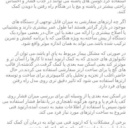
استفاده کرد.کوسن های پاشنه می توانند در جذب فشار و احساس
راحتی بیشتر در پاشنه و مچ پا در هنگام راه رفتن یا دویدن کمک
کنند.
اگر چه ارتزهای سفارشی به میزان قابل توجهی از دستگاه های
موجود در بازار گرانتر هستند اما طول عمر بیشتری دارند و پشتیبانی
یا اصلاح بیشتری را ارائه می دهند.با این حال،در بعضی موارد،یک
دستگاه از پیش ساخته،به ویژه هنگامی که با برنامه کشش و تمرین
ترکیب شده باشد،می تواند به همان اندازه موثر واقع شود.
در صورتی که مشکل بیمار مربوط به پای او باشد،می توان از
تکنولوژی های جدیدی که به کمک ارتوپد آمده تا کارها را آسان تر و
موثرتر کند یعنی اسکن سه بعدی پا کمک گرفت.در گذشته،از قالب
های گچ پا برای ساخت ارتز سفارشی استفاده می کردند.در حال
حاضر،اغلب از تجزیه و تحلیل پای کامپیوتری برای ساخت و توسعه
ارتزها استفاده می شود که تاثیر دقیق تری روی مدل راه رفتن
پویای فرد دارد.
در اسکن سه بعدی پا از وسیله ای برای بررسی میزان فشار روی
کف پا،فرم پا و وجود هرگونه ناهنجاری در پا،نقاط فشار استفاده می
شود.سپس با استفاده از اطلاعات مفید به دست آمده،ارتوپد فنی
شروع به ساخت ارتزهای مورد نیاز فرد می کند.
برخی از مشکلات پا که ارتوپد فنی می تواند به درمان آن کمک کند
شامل این موارد است: کف پای صاف،انحراف شست