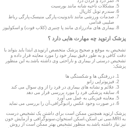
کمر درد و گردن درد
مشکلات ناحیه شانه مانند بورسیت
سندرم تونل کارپال
صدمات ورزشی مانند تاندونیت،پارگی منیسک،پارگی رباط
صلیبی قدامی
بیماری های مادرزادی مانند پا چنبری (کلاب فوت) و اسکولیوز
پزشک ارتوپد چه مهارت هایی دارد ؟
تشخیص به موقع و صحیح پزشک متخصص ارتوپدی ابتدا باید بتواند با
دقت کافی و به طور دقیق بیمار خود را مورد معاینه قرار داده و
تشخیص درستی از بیماری و ناراحتی وی داشته باشد.به این منظور
پزشک:
دررفتگی ها و شکستگی ها
فیزیوتراپی زانو
علائم و نشانه های بیماری در فرد را از وی سوال می کند
سابقه پزشکی فرد را مورد بررسی قرار می دهد
معاینه فیزیکی به عمل می آورد
در صورت وجود عکس رادیوگرافی،آن را بررسی می‎ نماید
پزشک ارتوپد همچنین ممکن است برای داشتن یک تشخیص درست
به MRI،سی تی اسکن،اسکن استخوان،سونوگرافی و آزمایش خون
نیز نیاز داشته باشد.به منظور تشخیص بهتر ممکن است از روش