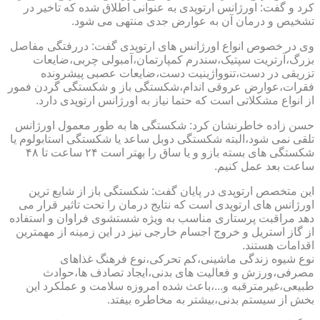
کرد و گفت: اورژانس ارتوپدی به عنوانی اطلاق شده که تاخیر در
تشخیص و درمان آن به عوارض جدی منتهی می شود.
وی در خصوص انواع اورژانس های ارتوپدی گفت: دررفتگی مفاصل
بزرگ،آرتریت سپتیک،سندرم کمپارتمان،آمبولی چربی،ضایعات
تزریقی در دست،تنوواژینیت دست،ضایعات عصبی پیشرونده
فقرات،عوارض عروقی اندام،شکستگی باز و شکستگی گردن فمور
از انواع مشکلاتی است که حتما نیاز به اورژانس ارتوپدی دارد.
حسن زاده خاطرنشان کرد: شکستگی ها به طور معمول اورژانس
تلقی نمی شود،البته شکستگی دوبل ساعد یا شکستگی استابولوم یا
شکستگی های بسته بازو و یا ساق را بهتر است ۲۴ ساعت تا ۴۸
ساعت بعد عمل کنیم.
این متخصص ارتوپدی در پایان گفت: شکستگی باز از شایع ترین
اورژانس های ارتوپدی است که نتایج درمان را تحت تاثیر قرار می
دهد مراقبت پرستاری مناسب به ویژه شستشوی فراوان و استفاده
از گاز استریل و خروج اجسام خارجی نیز در این زمینه از مهمترین
اقدامات هستند.
نوع شیوه زندگی ماشینی،کم تحرکی،نوع فرهنگ غذاهای
مصرفی،ورزش و فعالیت های بدنی،ایجاد تصادف ها،حوادث
طبیعی،غیرمترقبه و...،باعث شده امروزه سلامت و عملکرد این
بخش از سیستم بدنی،بیشتر به مخاطره بیفتد.