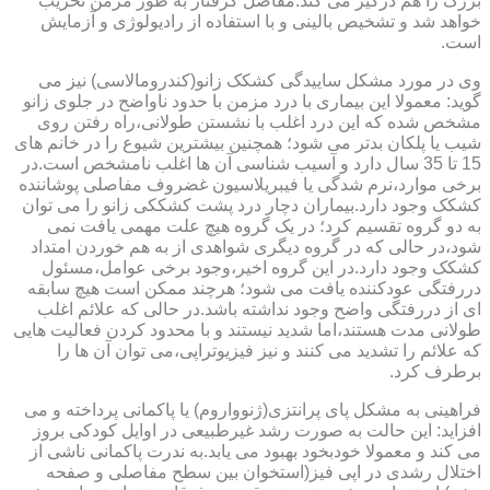
بزرگ را هم درگیر می کند.مفاصل گرفتار به طور مزمن تخریب
خواهد شد و تشخیص بالینی و با استفاده از رادیولوژی و آزمایش
است.
وی در مورد مشکل ساییدگی کشکک زانو(کندرومالاسی) نیز می
گوید: معمولا این بیماری با درد مزمن با حدود ناواضح در جلوی زانو
مشخص شده که این درد اغلب با نشستن طولانی،راه رفتن روی
شیب یا پلکان بدتر می شود؛ همچنین بیشترین شیوع را در خانم های
15 تا 35 سال دارد و آسیب شناسی آن ها اغلب نامشخص است.در
برخی موارد،نرم شدگی یا فیبریلاسیون غضروف مفاصلی پوشاننده
کشکک وجود دارد.بیماران دچار درد پشت کشککی زانو را می توان
به دو گروه تقسیم کرد؛ در یک گروه هیچ علت مهمی یافت نمی
شود،در حالی که در گروه دیگری شواهدی از به هم خوردن امتداد
کشکک وجود دارد.در این گروه اخیر،وجود برخی عوامل،مسئول
دررفتگی عودکننده یافت می شود؛ هرچند ممکن است هیچ سابقه
ای از دررفتگی واضح وجود نداشته باشد.در حالی که علائم اغلب
طولانی مدت هستند،اما شدید نیستند و با محدود کردن فعالیت هایی
که علائم را تشدید می کنند و نیز فیزیوتراپی،می توان آن ها را
برطرف کرد.
فراهینی به مشکل پای پرانتزی(ژنوواروم) یا پاکمانی پرداخته و می
افزاید: این حالت به صورت رشد غیرطبیعی در اوایل کودکی بروز
می کند و معمولا خودبخود بهبود می یابد.به ندرت پاکمانی ناشی از
اختلال رشدی در اپی فیز(استخوان بین سطح مفاصلی و صفحه