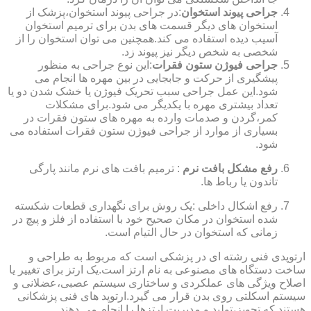
جراحی پیوند استخوان
:در جراحی پیوند استخوان،پزشک از
استخوان های دیگر قسمت های بدن برای ترمیم استخوان
آسیب دیده استفاده می کند.همچنین می توان استخوان را از
شخصی به شخص دیگر نیز پیوند زد.
جراحی فیوژن ستون فقرات
:این نوع جراحی به منظور
پیشگیری از حرکت و جابجایی در بین مهره ها انجام می
شود.این عمل جراحی سبب تحریک فیوژن یا خشک شدن دو یا
تعداد بیشتری مهره با یکدیگر می شود.برای مشکلات
کمر،گردن و صدمات وارده به مهره های ستون فقرات در
بسیاری از موارد از جراحی فیوژن ستون فقرات استفاده می
شود.
رفع مشکل بافت نرم
: ترمیم بافت های نرم مانند پارگی
تاندون یا رباط ها.
رفع اشکال داخلی :یک روش برای نگهداری قطعات شکسته
شده استخوان در مکان صحیح خود با استفاده از فلز و پیچ در
زمانی که استخوان در حال التیام است.
ارتوپدی فنی رشته ای در پزشکی است که مربوط به طراحی و
ساخت دستگاه های مصنوعی به نام ارتز است.یک ارتز برای تغییر یا
اصلاح ویژگی های عملکردی و ساختاری سیستم عصبی،عضلانی و
سیستم اسکلتی روی بدن قرار می گیرد.ارتوپد های فنی پزشکانی
هستند که تجویز،تولید و مدیریت ارتزها را انجام می دهند.