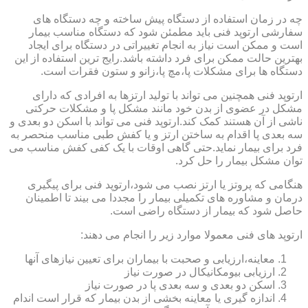
چه در زمان استفاده از دستگاه پیش ساخته و چه دستگاه های
سفارشی ارتوپد فنی باید مطمئن شود که دستگاه مناسب بیمار
است و ممکن است نیاز به انجام تغییراتی در دستگاه برای ایجاد
بهترین حالت ممکن برای فرد داشته باشد.رایج ترین استفاده از این
دستگاه ها برای مشکلات پا،مچ پا،زانو و ستون فقرات است.
ارتوپد فنی همچنین می تواند با تولید ارتزها به افرادی که دارای
مشکل در عضوی از بدن خود مانند مشکل پا و مشکلات حرکتی
ناشی از آن هستند کمک کند.ارتوپد فنی می تواند با اسکن دو بعدی و
سه بعدی پا اقدام به ساختن ارتز و یا کفش طبی مناسب منحصر به
فرد برای بیمار نماید.حتی گاهی اوقات با یک کفی کفش مناسب می
توان مشکل بیمار را حل کرد.
هنگامی که پروتز یا ارتز نصب می شود،ارتوپد فنی برای پیگیری
درمان و مشاوره های تکمیلی بیمار را مجددا می بیند تا اطمینان
حاصل شود که بیمار از دستگاه راضی است.
ارتوپد های فنی معمولا موارد زیر را انجام می دهند:
معاینه،ارزیابی و صحبت با بیماران برای تعیین نیازهای آنها
ارزیابی بیومکانیکال در صورت نیاز
اسکن دو بعدی و سه بعدی پا در صورت نیاز
اندازه گیری یا معاینه بخشی از بدن بیمار که قرار است اندام