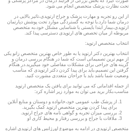
صورت گیرد که بخش بزرگی از فرایند درمان در مراکز پزشکی و
تحت نظارت پزشک متخصص انجام می شود.
از این رو تجربه و مهارت پزشک و جراح ارتوپدی،تاثیر بالایی در
درمان شما دارد.با توجه به گستردگی موارد تحت پوشش دپارتمان
ارتوپدی،بیمار ابتدا بایستی با شناسایی مشکل خود،به متخصص
مربوطه از میان تخصص های ارتوپدی دسترسی پیدا کند.
انتخاب متخصص ارتوپد:
انتخاب بهترین دکتر ارتوپد یا به طور خاص بهترین متخصص زانو یکی
از مهم ترین تصمیماتی است که شما در هنگام بررسی درمان و
گزینه های جراحی برای مشکلات مفاصلی خود میگیرید.در هنگام
گرفتن این تصمیم،باید برای پیدا کردن دکتر ارتوپدی که مناسب
وضعیت شما باشد باید با جراحان متعددی مشورت کنید.
از جمله اقداماتی که می توانید برای یافتن یک متخصص ارتوپد
مناسب،بکار برید می توان به موارد زیر اشاره کرد:
از پزشک طب عمومی خود،خانواده و دوستان و منابع آنلاین
برای پیدا کردن بهترین متخصص ارتوپد کمک بگیرید.
بررسی میزان تجربه و گواهی نامه های جراح ارتوپد.
ملاقات با جراح و بررسی رفتار و محیط کاری او
متخصص ارتوپدی در ادامه به موضوع اورژانس های ارتوپدی اشاره