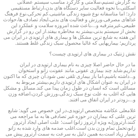
به گزارش تسنیم،سلامتی و کارکرد مناسب سیستم عضلانی
اسکلتی،با نحوه فعالیت سایر دستگاه های بدن،ارتباط مستقیمی
دارد؛ اما متاسفانه نوع شیوه زندگی ماشینی،کم تحرکی،نوع فرهنگ
غذاهای مصرفی،ورزش و فعالیت های بدنی،ایجاد تصادف ها،حوادث
طبیعی،غیرمترقبه و...،باعث شده امروزه سلامت و عملکرد این
بخش از سیستم بدنی،بیشتر به مخاطره بیفتد.از این رو در گزارش
این هفته به شایع ترین مشکل ها و بیماری های ارتوپدی در ایران می
پردازیم؛ بیماریهایی که غالبا محصول سبک زندگی غلط هستند.
نقش ژنتیک در بیماری های ارتوپدی چیست؟
ما در حال حاضر اصلا چیزی به نام بیماری ارتوپدی در ایران
نداریم.شاید چند بیماری عفونی مانند عفونت زانو و استخوان
و...داشته باشیم،اما باز بیماری تلقی نمی شود.آن چیزی که ما اکنون
در ایران به عنوان اشکال های ارتوپدی داریم،بیشتر مربوط به
مسائلی است که انسان در طول زمان پیدا می کند.مسائل و مشکل
هایی که اغلب به علت نوع سبک زندگی،ورزش کردن،اضافه وزن
و...،زودتر در ایران اتفاق می افتند.
غلامعلی عکاشه متخصص ارتوپدی،در این خصوص می گوید: شایع
ترین علتی که بیماران در حوزه غیر تصادفی ها به ما مراجعه می
کنند،آرتروز(به ویژه آرتروز زانو) است؛ علت اصلی ایجاد آرتروز
زانو،تحمل تمام وزن بدن است.اغلب صدمه های وارد شده به زانو
بسیار زیاد است،به همین دلیل به سرعت به سمت آرتروز پیش می