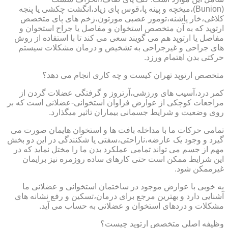
(Bunion)،میخچه و پینه پا،قوس پای زیاد،انگشت چکشی یا پنجه
کلاغی،خار پاشنه،تومور عصبی مورتون،زخم های پای متخصص
ارتوپد که به آن متخصص استخوان و مفاصل یا جراح استخوان و
مفاصل یا ارتوپد هم می گویند سعی می کند تا با استفاده از روش
های جراحی و غیرجراحی به تشخیص و درمان مشکلات سیستم
حرکتی بدن اهتمام ورزد.
متخصص ارتوپد تهران کیست و چه کاری انجام می دهد؟
کمر درد،آسیب های ورزشی،آرتروز و گرفتگی عضلات گردن از
مراجعات کوچکی از عوارض فراوان استخوانی-عضلانی است که بر
روی وضعیت و شرایط جسمانی بیماران تاثیر میگذارد.
تمامی حرکات ما با مداخله بافت ها و استخوان هایمان صورت می
گیرد و وجود یک عارضه،ناراحتی،سفتی یا شکنندگی در این دو بخش
مهم از جسم می تواند تمامی عملکرد بدن ما را مختل نماید که در
این شرایط ممکن است حتی کارهای ساده روزمره نیز برایمان
غیرممکن شود.
به خوبی با عوارض موجود در ساختمان استخوانی و عضلانی ما
آشنایی دارد و بهترین مرجع برای درمان،تسکین و رفع نشانه های
مشکلات و دردهای استخوان و عضلانی به حساب می آید.
وظیفه اصلی متخصص ارتوپد چیست؟