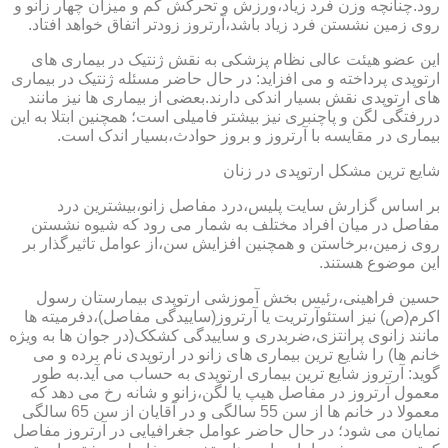
رود.چنانچه وزن فرد زیاد،ورزش و تحرکش کم و میزان چهار زانو و
روی زمین نشستن فرد زیاد باشد،آرتروز زودتر اتفاق خواهد افتاد.
این عضو هیئت عالی نظام پزشکی به نقش ژنتیک در بیماری های
ارتوپدی پرداخته و می افزاید: در حال حاضر مسئله ژنتیک در بیماری
های ارتوپدی نقش بسیار اندکی دارند.بعضی از بیماری ها نیز مانند
دررفتگی لگن و پاچنبری نیز بیشتر فامیلی است؛ همچنین ابتلا به این
بیماری در مقایسه با آرتروز و بروز حوادث،بسیار اندک است.
شایع ترین مشکل ارتوپدی در زنان
بر اساس گزارش سایت پلیس،درد مفاصل زانو،بیشترین درد
مفاصل در میان افراد مختلف به شمار می رود که شیوه نشستن
روی زمین،برخاستن و همچنین افزایش سن،از عوامل تاثیرگذار بر
این موضوع هستند.
حسین فراهینی،رئیس بخش آموزشی ارتوپدی بیمارستان رسول
اکرم(ص) نیز استئوآرتریت یا آرتروز(ساییدگی مفاصل)،دفرمیته ها
مانند زانوی پرانتزی،ضربدری و ساییدگی کشکک(در جوان ها به ویژه
خانم ها) را شایع ترین بیماری های زانو در ارتوپدی نام برده و می
گوید: آرتروز شایع ترین بیماری ارتوپدی به حساب می آید.به طور
معمول آرتروز در مفاصل هیپ یا لگن،زانو و شانه رخ می دهد که
معمولا در خانم ها از سن 55 سالگی و در آقایان از سن 65 سالگی
نمایان می شود؛ در حال حاضر عوامل جغرافیایی در آرتروز مفاصل