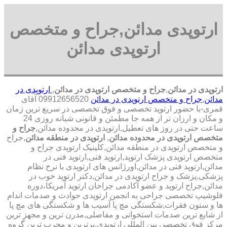
ارتوپدی مدائن,جراح و متخصص
ارتوپدی مدائن
ارتوپدی در مدائن
,
جراح و متخصص ارتوپدی در مدائن
,
ارتوپدی در
مدائن
,
جراح و متخصص ارتوپدی در مدائن
09912656520 آقای
قمری-با حضور ارتوپد تخصصی و فوق تخصصی در سریع ترین زمان
و مکان و ارزان تر از همه جا مطمئن و قانونی شبانه روزی 24
ساعت حتی در روز های تعطیل,ارتوپدی در محدوده مدائن,
جراح و
متخصص ارتوپدی در محدوده مدائن
,
ارتوپدی در منطقه مدائن
,جراح
و متخصص ارتوپدی در منطقه مدائن,کلینیک ارتوپدی جراح و
متخصص ارتوپدی پزشک ارتوپد,ارتوپد فنی,ارتوپد فنی در
مدائن,ارتوپد فنی در مدائن,اورژانس های ارتوپدی با نرخ نظام
پزشکی,پزشک و جراح ارتوپدی در مدائن,دکتر ارتوپد خوب در
مدائن,جراح ارتوپد و عضو آکادمی جراحان ارتوپد آمریکا،دوره
فلوشیپ تخصصی جراحی به انجمن ارتوپدی حوادث و صدمات اندام
ها و ستون فقرات,شکستگی مچ پا آسیب ها و شکستگی های مچ پا
از شایع ترین صدمات استخوانی و مفاصلی,مدرن ترین و مجهز ترین
مرکز فوق تخصصی بین المللی ارتوپدی.برترین ‏و ‏مجرب ‏ترین ‏گروه