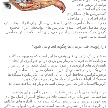
توانند از بریس های
پیشگیرانه استفاده
کنند.بریس های عملکردی
برای افراد دارای مفاصل
ضعیف به علت آسیب قبلی یا به عنوان مثال برای افراد مبتلا به درد
ورم مفاصل طراحی شده اند.بریس های توانبخشی برای محدود
کردن حرکت،معمولا پس از جراحی،برای ثابت نگه داشتن مفاصل
استفاده می شود.
در ارتوپدی فنی درمان ها چگونه انجام می شود؟
به عنوان یک ارتوپدی فنی،هدف ما این است که به بهبود حرکات
بدن،اصلاحات فرم بد بدن،از بین بردن درد و جلوگیری از ایجاد
ناهنجاری های ارتوپدی در طول درمان کمک کنیم.این کار با قرار
دادن یک ارتز در قسمتی از بدن به عنوان مثال،با استفاده از
بریس،کولیس،محافظ گردن یا آتل انجام می پذیرد.این دستگاه ها
معمولا از انواع مختلفی از مواد مثل ترموپلاستیک،فیبر
کربن،الاستیک،فلزات،اتیلن-وینیل استات و پارچه ساخته شده اند.
در شرایط جدی یا درازمدت،ارتزها به طور خاص برای یک فرد
ساخته می شود،اما برای آسیب های در سطح کمتر از قبیل مچ پای
پیچ خورده،بریس های از پیش ساخته شده که در اندازه های مختلف
در داروخانه ها در دسترس هستند استفاده می شوند.اینها به سادگی