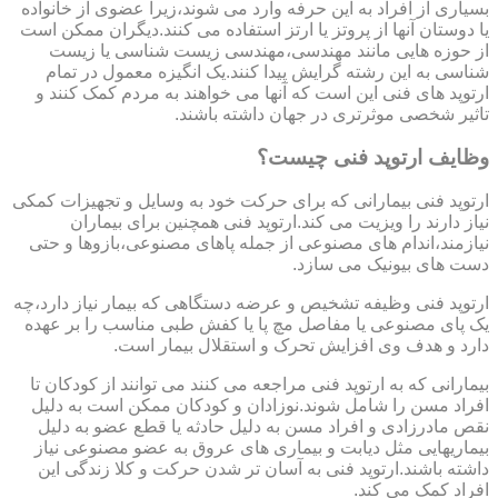
بسیاری از افراد به این حرفه وارد می شوند،زیرا عضوی از خانواده
یا دوستان آنها از پروتز یا ارتز استفاده می کنند.دیگران ممکن است
از حوزه هایی مانند مهندسی،مهندسی زیست شناسی یا زیست
شناسی به این رشته گرایش پیدا کنند.یک انگیزه معمول در تمام
ارتوپد های فنی این است که آنها می خواهند به مردم کمک کنند و
تاثیر شخصی موثرتری در جهان داشته باشند.
وظایف ارتوپد فنی چیست؟
ارتوپد فنی بیمارانی که برای حرکت خود به وسایل و تجهیزات کمکی
نیاز دارند را ویزیت می کند.ارتوپد فنی همچنین برای بیماران
نیازمند،اندام های مصنوعی از جمله پاهای مصنوعی،بازوها و حتی
دست های بیونیک می سازد.
ارتوپد فنی وظیفه تشخیص و عرضه دستگاهی که بیمار نیاز دارد،چه
یک پای مصنوعی یا مفاصل مچ پا یا کفش طبی مناسب را بر عهده
دارد و هدف وی افزایش تحرک و استقلال بیمار است.
بیمارانی که به ارتوپد فنی مراجعه می کنند می توانند از کودکان تا
افراد مسن را شامل شوند.نوزادان و کودکان ممکن است به دلیل
نقص مادرزادی و افراد مسن به دلیل حادثه یا قطع عضو به دلیل
بیماریهایی مثل دیابت و بیماری های عروق به عضو مصنوعی نیاز
داشته باشند.ارتوپد فنی به آسان تر شدن حرکت و کلا زندگی این
افراد کمک می کند.