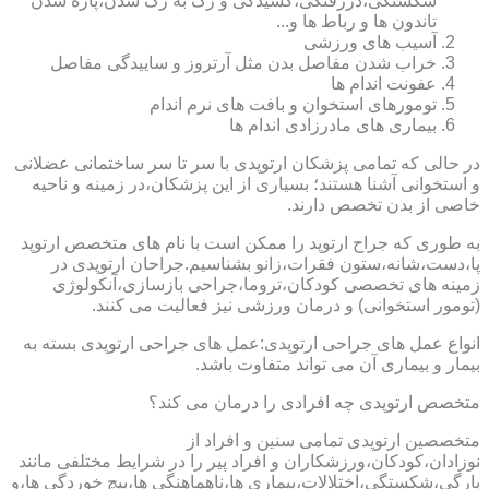
شکستگی،دررفتگی،کشیدگی و رگ به رگ شدن،پاره شدن
تاندون ها و رباط ها و...
آسیب های ورزشی
خراب شدن مفاصل بدن مثل آرتروز و ساییدگی مفاصل
عفونت اندام ها
تومورهای استخوان و بافت های نرم اندام
بیماری های مادرزادی اندام ها
در حالی که تمامی پزشکان ارتوپدی با سر تا سر ساختمانی عضلانی
و استخوانی آشنا هستند؛ بسیاری از این پزشکان،در زمینه و ناحیه
خاصی از بدن تخصص دارند.
به طوری که جراح ارتوپد را ممکن است با نام های متخصص ارتوپد
پا،دست،شانه،ستون فقرات،زانو بشناسیم.جراحان ارتوپدی در
زمینه های تخصصی کودکان،تروما،جراحی بازسازی،آنکولوژی
(تومور استخوانی) و درمان ورزشی نیز فعالیت می کنند.
انواع عمل های جراحی ارتوپدی:عمل های جراحی ارتوپدی بسته به
بیمار و بیماری آن می تواند متفاوت باشد.
متخصص ارتوپدی چه افرادی را درمان می کند؟
متخصصین ارتوپدی تمامی سنین و افراد از
نوزادان،کودکان،ورزشکاران و افراد پیر را در شرایط مختلفی مانند
پارگی،شکستگی،اختلالات،بیماری ها،ناهماهنگی ها،پیچ خوردگی ها،و