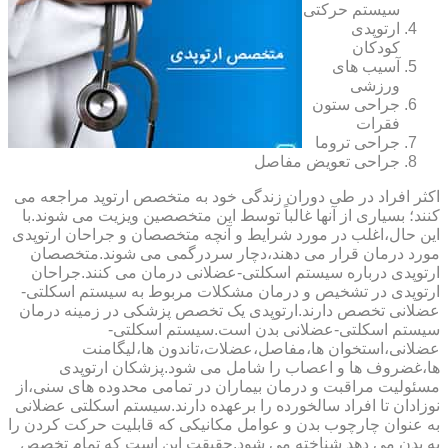
سیستم حرکتی
ارتوپدی
کودکان
آسیب های
ورزشی
جراحی ستون
فقرات
جراحی تروما
جراحی تعویض مفاصل
اکثر افراد در طی دوران زندگی خود به متخصص ارتوپد مراجعه می
کنند؛ بسیاری از آنها غالباً توسط این متخصصین ویزیت می شوند.با
این حال،اغلب در مورد شرایط و آنچه متخصصان و جراحان ارتوپدی
مورد درمان قرار می دهند،دچار سردرگمی می شوند.متخصصان
ارتوپدی درباره سیستم اسکلتی-عضلانی درمان می کنند.جراحان
ارتوپدی در تشخیص و درمان مشکلات مربوط به سیستم اسکلتی-
عضلانی تخصص دارند.ارتوپدی یک تخصص پزشکی در زمینه درمان
سیستم اسکلتی-عضلانی بدن است.سیستم اسکلتی-
عضلانی،استخوان ها،مفاصل،عضلات،تاندون ها،لیگامنت
ها،غضروف ها و اعصاب را شامل می شود.پزشکان ارتوپدی
مسئولیت مراقبت و درمان بیماران در تمامی محدوده های سنی،از
نوزادان تا افراد سالخورده را برعهده دارند.سیستم اسکلتی عضلانی
به عنوان چارچوب بدن و عوامل مکانیکی که قابلیت حرکت کردن را
به بدن می دهد شناخته می شود.حقیقت این است که تمام تخصص