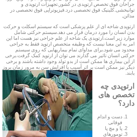
‏جراحان ‏فوق ‏تخصص ‏ارتوپدی ‏در ‏کشور.تجهیزات ارتوپدی و
توانبخشی.کلینیک فوق تخصصی درد.فیزیوتراپی فوق تخصصی در
مدائن,
ارتوپدی شاخه ای از علم پزشکی است که سیستم اسکلت و حرکت
بدن انسان را مورد درمان قرار می دهد.سیستم حرکتی شامل
موارد زیر است.ارتوپدی یک شاخه از علم جراحی نیز هست اما این
امر به این معنا نیست که وظیفه متخصص ارتوپد فقط به جراحی
محدود می شود.برای مداوای تمام بیماریهایی که روی سیستم
حرکتی انسان تاثیر می گذارند می توان از ارتوپد کمک گرفت.برخی
از این بیماری ها ممکن است از بدو تولد وجود داشته باشند و برخی
دیگر نیز ممکن است بر اثر آسیب یا افزایش سن به مرور زمان بروز
یابند.
ارتوپدی چه
تخصص های
دارد؟
دست و اندام
فوقانی
پا و مچ پا
تومورهای