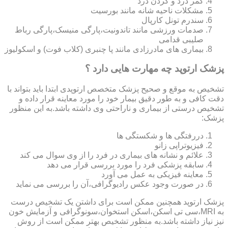
کمر درد و گردن درد
مشکلات ناحیه شانه مانند بورسیت
سندرم تونل کارپال
صدمات ورزشی مانند تاندونیت،پارگی منیسک،پارگی رباط
صلیبی قدامی
بیماری های مادرزادی مانند پا چنبری (کلاب فوت) و اسکولیوز
پزشک ارتوپد چه مهارت هایی دارد ؟
تشخیص به موقع و صحیح پزشک متخصص ارتوپدی ابتدا باید بتواند با
دقت کافی و به طور دقیق بیمار خود را مورد معاینه قرار داده و
تشخیص درستی از بیماری و ناراحتی وی داشته باشد.به این منظور
پزشک:
دررفتگی ها و شکستگی ها
فیزیوتراپی زانو
علائم و نشانه های بیماری در فرد را از وی سوال می کند
سابقه پزشکی فرد را مورد بررسی قرار می دهد
معاینه فیزیکی به عمل می آورد
در صورت وجود عکس رادیوگرافی،آن را بررسی می‎ نماید
پزشک ارتوپد همچنین ممکن است برای داشتن یک تشخیص درست
به MRI،سی تی اسکن،اسکن استخوان،سونوگرافی و آزمایش خون
نیز نیاز داشته باشد.به منظور تشخیص بهتر ممکن است از روش