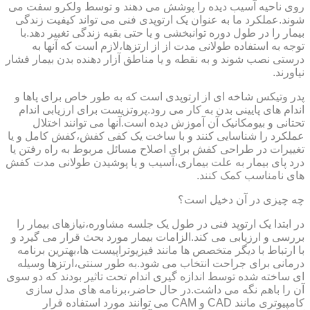
روی ناحیه آسیب دیده را پوشش می دهند و توسط ولکرو سفت می
شوند.عملکرد ما به عنوان یک ارتوپدی فنی می تواند کیفیت زندگی
بیمار را در طول دوره توانبخشی و یا حتی بقیه زندگی تغییر دهد.با
توجه به استفاده طولانی مدت از از ارتزها،لازم است که آنها به
درستی نصب شوند و به نقطه و یا مناطق آزار دهنده بدن بیمار فشار
نیاورند.
پدر وتیکس شاخه ای از ارتوپدی است که به طور خاص برای پاها و
اندام های پایینی بدن به کار می رود.پروتزیست برای ارزیابی اندام
تحتانی و بیومکانیک آن آموزش دیده است.آنها می توانند اختلال
عملکرد را شناسایی کنند و با ساخت یک کفی کفش،کفش کامل و یا
تغییرات در طراحی کفش برای اصلاح مسائل مربوط به راه رفتن یا
درد پای بیمار به علت بیماری،آسیب و یا پوشیدن طولانی مدت کفش
های نامناسب کمک کنند.
چه چیزی در آن دخیل است؟
در ابتدا یک ارتوپد فنی در طول یک جلسه مشاوره،نیازهای بیمار را
بررسی و ارزیابی می کند.الزامات بیمار مورد بحث قرار می گیرد و
با ارتباط با دیگر متخصص ها مانند فیزیوتراپیست ها،بهترین برنامه
درمانی برای جراحت انتخاب می شود.به طور سنتی،ارتزها وسیله
ای ساخته شده توسط اندازه گیری اندام تحت تاثیر بودند که دو سوی
آن را باهم نگه می داشت.در حال حاضر،برنامه های مدل سازی
کامپیوتری مانند CAD و CAM می توانند مورد استفاده قرار