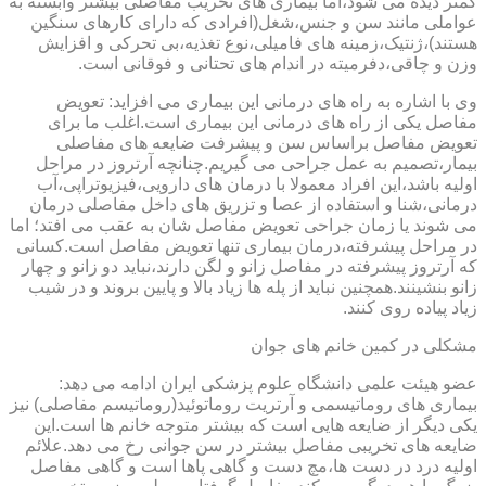
کمتر دیده می شود،اما بیماری های تخریب مفاصلی بیشتر وابسته به
عواملی مانند سن و جنس،شغل(افرادی که دارای کارهای سنگین
هستند)،ژنتیک،زمینه های فامیلی،نوع تغذیه،بی تحرکی و افزایش
وزن و چاقی،دفرمیته در اندام های تحتانی و فوقانی است.
وی با اشاره به راه های درمانی این بیماری می افزاید: تعویض
مفاصل یکی از راه های درمانی این بیماری است.اغلب ما برای
تعویض مفاصل براساس سن و پیشرفت ضایعه های مفاصلی
بیمار،تصمیم به عمل جراحی می گیریم.چنانچه آرتروز در مراحل
اولیه باشد،این افراد معمولا با درمان های دارویی،فیزیوتراپی،آب
درمانی،شنا و استفاده از عصا و تزریق های داخل مفاصلی درمان
می شوند یا زمان جراحی تعویض مفاصل شان به عقب می افتد؛ اما
در مراحل پیشرفته،درمان بیماری تنها تعویض مفاصل است.کسانی
که آرتروز پیشرفته در مفاصل زانو و لگن دارند،نباید دو زانو و چهار
زانو بنشینند.همچنین نباید از پله ها زیاد بالا و پایین بروند و در شیب
زیاد پیاده روی کنند.
مشکلی در کمین خانم های جوان
عضو هیئت علمی دانشگاه علوم پزشکی ایران ادامه می دهد:
بیماری های روماتیسمی و آرتریت روماتوئید(روماتیسم مفاصلی) نیز
یکی دیگر از ضایعه هایی است که بیشتر متوجه خانم ها است.این
ضایعه های تخریبی مفاصل بیشتر در سن جوانی رخ می دهد.علائم
اولیه درد در دست ها،مچ دست و گاهی پاها است و گاهی مفاصل