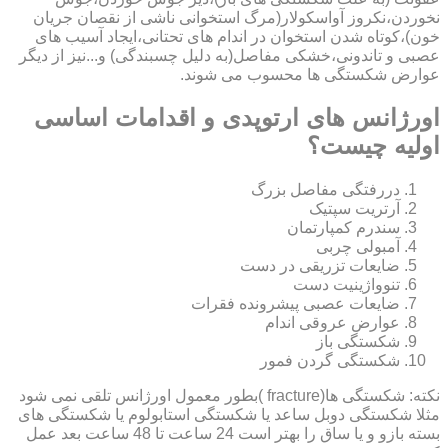
نخوردن،نکروز آواسکولار(مرگ استخوانی ناشی از نقصان جریان
خون)،کوتاه شدن استخوان در اندام های تحتانی،ایجاد آسیب های
عصبی و تاندونی،خشکی مفاصل(به دلیل چسبندگی) و...نیز از دیگر
عوارض شکستگی ها محسوب می شوند.
اورژانس های ارتوپدی و اقدامات اساسی
اولیه چیست؟
دررفتگی مفاصل بزرگ
آرتریت سپتیک
سندرم کمپارتمان
آمبولی چربی
ضایعات تزریقی در دست
تنوواژینیت دست
ضایعات عصبی پیشرونده فقرات
عوارض عروقی اندام
شکستگی باز
شکستگی گردن فمور
نکته: شکستگی ها(fracture )بطور معمول اورژانس تلقی نمی شود
مثلا شکستگی دوبل ساعد یا شکستگی استابولوم یا شکستگی های
بسته بازو و یا ساق را بهتر است 24 ساعت تا 48 ساعت بعد عمل