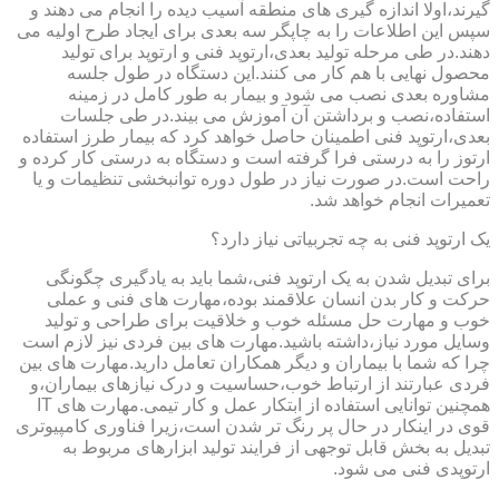
گیرند،اولا اندازه گیری های منطقه آسیب دیده را انجام می دهند و
سپس این اطلاعات را به چاپگر سه بعدی برای ایجاد طرح اولیه می
دهند.در طی مرحله تولید بعدی،ارتوپد فنی و ارتوپد برای تولید
محصول نهایی با هم کار می کنند.این دستگاه در طول جلسه
مشاوره بعدی نصب می شود و بیمار به طور کامل در زمینه
استفاده،نصب و برداشتن آن آموزش می بیند.در طی جلسات
بعدی،ارتوپد فنی اطمینان حاصل خواهد کرد که بیمار طرز استفاده
ارتوز را به درستی فرا گرفته است و دستگاه به درستی کار کرده و
راحت است.در صورت نیاز در طول دوره توانبخشی تنظیمات و یا
تعمیرات انجام خواهد شد.
یک ارتوپد فنی به چه تجربیاتی نیاز دارد؟
برای تبدیل شدن به یک ارتوپد فنی،شما باید به یادگیری چگونگی
حرکت و کار بدن انسان علاقمند بوده،مهارت های فنی و عملی
خوب و مهارت حل مسئله خوب و خلاقیت برای طراحی و تولید
وسایل مورد نیاز،داشته باشید.مهارت های بین فردی نیز لازم است
چرا که شما با بیماران و دیگر همکاران تعامل دارید.مهارت های بین
فردی عبارتند از ارتباط خوب،حساسیت و درک نیازهای بیماران،و
همچنین توانایی استفاده از ابتکار عمل و کار تیمی.مهارت های IT
قوی در اینکار در حال پر رنگ تر شدن است،زیرا فناوری کامپیوتری
تبدیل به بخش قابل توجهی از فرایند تولید ابزارهای مربوط به
ارتوپدی فنی می شود.