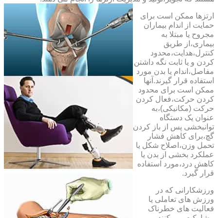
ارتزها ممکن است برای
حمایت از اندام بیماران
مجروح یا مبتلا به
بیماری،از طریق
کنترل،هدایت،محدود
کردن و یا ثابت نگه داشتن
مفاصل،اندام یا بدن مورد
استفاده قرار گیرند.آنها
ممکن است برای محدود
کردن حرکت،فعال کردن
حرکت (مکانیکی)،به
عنوان یک دستگاه
توانبخشی پس از باز کردن
گچ،برای کاهش فشار
تحمل وزن،اصلاح شکل یا
عملکرد بخشی از بدن یا
کاهش درد،مورد استفاده
قرار گیرد.
ورزشکارانی که در
ورزش های تعاملی یا
فعالیت های خطرناک
مشارکت می کنند،می