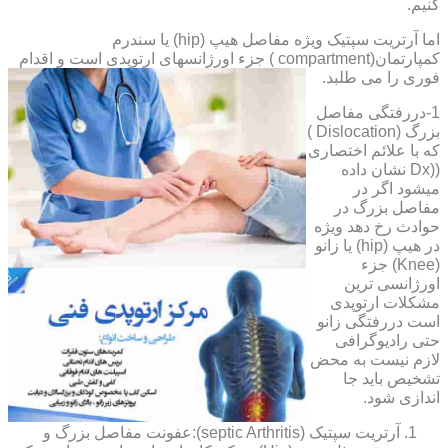
کنیم.
اما آرتریت سپتیک ویژه مفاصل هیپ (hip) یا سندرم
کمپارتمان(compartment ) جزء اورژانسهای ارتوپدی است و اقدام
فوری را می طلبد.
1-دررفتگی مفاصل
بزرگ (Dislocation )
که با علائم اختصاری
((Dx نشان داده
میشود اگر در
مفاصل بزرگ در
حوادث رخ دهد ویژه
در هیپ (hip) یا زانو
(Knee) جزء
اورژانسی ترین
مشکلات ارتوپدی
است دررفتگی زانو
حتی رادیوگرافی
لازم نیست به محض
تشخیص باید جا
اندازی شود.
آرتریت سپتیک (septic Arthritis):عفونت مفاصل بزرگ و