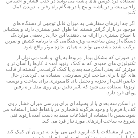
استفاده کرد.کوسن های پاشنه می توانند در جذب فشار و احساس
راحتی بیشتر در پاشنه و مچ پا در هنگام راه رفتن یا دویدن کمک
کنند.
اگر چه ارتزهای سفارشی به میزان قابل توجهی از دستگاه های
موجود در بازار گرانتر هستند اما طول عمر بیشتری دارند و پشتیبانی
یا اصلاح بیشتری را ارائه می دهند.با این حال،در بعضی موارد،یک
دستگاه از پیش ساخته،به ویژه هنگامی که با برنامه کشش و تمرین
ترکیب شده باشد،می تواند به همان اندازه موثر واقع شود.
در صورتی که مشکل بیمار مربوط به پای او باشد،می توان از
تکنولوژی های جدیدی که به کمک ارتوپد آمده تا کارها را آسان تر و
موثرتر کند یعنی اسکن سه بعدی پا کمک گرفت.در گذشته،از قالب
های گچ پا برای ساخت ارتز سفارشی استفاده می کردند.در حال
حاضر،اغلب از تجزیه و تحلیل پای کامپیوتری برای ساخت و توسعه
ارتزها استفاده می شود که تاثیر دقیق تری روی مدل راه رفتن
پویای فرد دارد.
در اسکن سه بعدی پا از وسیله ای برای بررسی میزان فشار روی
کف پا،فرم پا و وجود هرگونه ناهنجاری در پا،نقاط فشار استفاده می
شود.سپس با استفاده از اطلاعات مفید به دست آمده،ارتوپد فنی
شروع به ساخت ارتزهای مورد نیاز فرد می کند.
برخی از مشکلات پا که ارتوپد فنی می تواند به درمان آن کمک کند
شامل این موارد است: کف پای صاف،انحراف شست