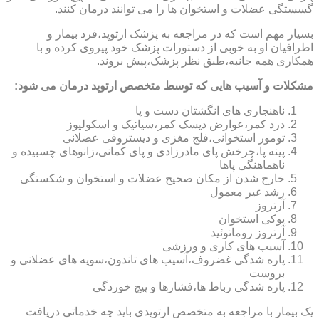
گسستگی عضلات و استخوان ها را می توانند درمان کنند.
بسیار مهم است که در مراجعه به پزشک ارتوپد،فرد بیمار و
اطرافیان او به خوبی از دستورات پزشک خود پیروی کرده و با
همکاری همه جانبه،طبق نظر پزشک،پیش بروند.
مشکلات و آسیب هایی که توسط متخصص ارتوپد درمان می شود:
ناهنجاری های انگشتان دست و پا
درد کمر،عوارض دیسک کمر،سیاتیک و اسکولیوز
تومور استخوانی،فلج مغزی و دیستروفی عضلانی
پینه پا،چرخش پای مادرزادی و پای کمانی،زانوهای چسبیده و
ناهماهنگی پاها
خارج شدن از مکان صحیح عضلات و استخوان و شکستگی
رشد غیر معمول
آرتروز
پوکی استخوان
آرتروز روماتوئید
آسیب های کاری و ورزشی
پاره شدگی غضروف،آسیب های تاندون،سویه های عضلانی و
بروست
پاره شدگی رباط ها،فشارها و پیچ خوردگی
یک بیمار با مراجعه به متخصص ارتوپدی باید چه خدماتی دریافت