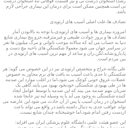
رشد) استخوان درشت نی و نیز قسمت فوقانی تنه استخوان درشت
نی است.همچنین ممکن است برای درمان این بیماری جراحی لازم
باشد.
تصادف ها،علت اصلی آسیب های ارتوپدی
امروزه بیماری ها و آسیب های ارتوپدی،با توجه به بالابودن آمار
تصادف ها و بروز حوادث طبیعی و غیرمترقبه،جزو پنج بیماری شایع
دنیا به حساب می آید که سالانه موجب ناتوانی و مرگ میلیون ها نفر
در سراسر جهان می شود.معمولا شکستگی های ناحیه مچ دست و
پا،بازو،شانه،لگن،ران و ساعد از مهم ترین آسیب های ارتوپدی در
بین مردم است.
علی یگانه،جراح و متخصص ارتوپدی نیز در این خصوص می گوید: هر
شکستگی تا حدی باعث آسیب به بافت های نرم مجاور به خصوص
عضلات،عروق خونی کوچک می شود،اما در اغلب موارد این صدمه
ها در طی بهبودی شکستگی خودبخود بهبود می یابند.گاهی یک
شریان مهم صدمه می بیند که این صدمه یا توسط عوامل ایجاد
کننده شکستگی به وجود می آید یا به وسیله لبه تیز جابجا شده
استخوان در زمان آسیب یا پس از آن حادث می شود.این عارضه می
تواند عواقب جدی به دنبال داشته باشد.در واقع می تواند باعث
ازدست رفتن اندام شود،اما خوشبختانه چندان شایع نیست.
این عضو هیئت علمی دانشگاه علوم پزشکی ایران می افزاید:
عفونت (به علت شکستگی های باز)،دیر جوش خوردن،جوش