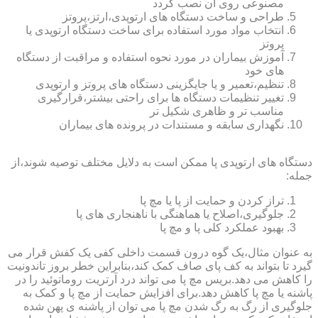
مصنوعی روی آن نصب گردد
طراحی و ساخت دستگاه های ارتوپدی،ارتز،پروتز
انتخاب مواد مورد استفاده برای ساخت دستگاه ارتوپدی یا
پروتز
آموزش بیماران در مورد نحوه استفاده و مراقبت از دستگاه
های خود
تنظیم،تعمیر و یا جایگزینی دستگاه های پروتز و ارتوپدی
تغییر تنظیمات دستگاه ها برای راحتی بیشتر،قرارگیری
مناسب تر و ظاهری شکیل تر
نگهداری سابقه و مستندات در پرونده های بیماران
دستگاه های ارتوپدی پا ممکن است به دلایل مختلف توصیه شوند،از
جمله:
تراز کردن و حمایت از پا یا مچ پا
جلوگیری،اصلاح یا هماهنگی با ناهنجاری های پا
بهبود عملکرد کلی پا و مچ پا
به عنوان مثال،یک گوه درون قسمت داخلی کفی یک کفش قرار می
گیرد تا بتواند به کف پای صاف کمک کند،بنابراین خطر بروز تاندونیت
را کاهش می دهد.بریس مچ پا می تواند درد آرتریت روماتوئید را در
پاشنه یا مچ پا کاهش دهد.برای افزایش حمایت از مچ پا و کمک به
جلوگیری از رگ به رگ شدن مچ پا می توان از پاشنه ی پهن شده