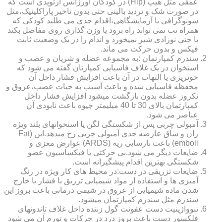
عمقی مثل هیپ (Hip) در کودکان اورژانس ارتوپدی است که
در صورت شک و تردید بالینی حتی بدون تاخیر پاراکلینیک،مثل
سونوگرافی یا آزمایشگاهی،اقدام جدی می طلبد کودکی که
همراه تب نمی تواند راه برود یا وزن گذاری روی مفاصل بکند
یا حتی نوزادی شیر نمیخورد و اندام را در یک وضعیت ثابت
فیکس و بدون حرکت می ماند.
سندرم کمپارتمان :به مجموعه عضله و شریان و عصب و
استخوان در یک غلاف فاسیایی کمپارتان گفته می شود که
خونریزی یا التهاب در آن باعث افزایش فشار داخل آن
محفظه فاسیایی شده و باعث آسیب به حیات عصب،عروق و
نکروز عضله بدون بازگشت میشود افزایش فشار داخل
کمپارتمان بالای 30 تا 40 میلیمتر جیوه باعث نابودی آن
عناصر می شود.
آمبولی چربی پس از شکستگی لگن یا استخوانهای بلند ویژه
ران و ساق عارضه جدی آمبولی چربی رخ میدهد.این (Fat
emboli) باعث نارسایی ریه (ARDS) عوارض مغزی و
ضایعات دیگر می شود.بی حرکتی یا فیکساسیون عضو
شکستگی بهترین اقدام پیشگیرانه است.
ضایعات تزریقی در دست:در محیط های کار ویژه در رنگ
آمیزی ها و استفاده از مواد شیمیایی تزریق با فشار یا خارج
شدن ماده شیمیایی از عروق در شیمی درمانی باعث بروز این
سندرم مثل سندرم کمپارتمان میشود.
تنوواژینیت دست عفونت گول زننده داخل غلاف تاندونهای
فلکسور دست باعث بروز درد در حرکات و تورم آن می شود