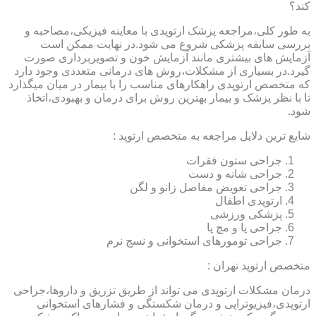
کند؟
به طور کلی،مراجعه پزشک ارتوپدی با معاینه فیزیکی،مصاحبه و
بررسی سابقه پزشکی شروع می شود.در نهایت ممکن است
آزمایش های بیشتری مانند آزمایش خون و تصویربرداری صورت
گیرد.در بسیاری از مشکلات،روش های درمانی متعددی وجود دارد
که متخصص ارتوپدی راهکارهای مناسب را با بیمار در میان میگذارد
تا با نظر پزشک و بیمار بهترین روش برای درمان و بهبودی،اتخاذ
شود.
شایع ترین دلایل مراجعه به متخصص ارتوپد :
جراحی ستون فقرات
جراحی شانه و دست
جراحی تعویض مفاصل زانو و لگن
ارتوپدی اطفال
پزشکی ورزشی
جراحی پا و مچ پا
جراحی تومورهای استخوانی و نسج نرم
متخصص ارتوپد تهران :
درمان مشکلات ارتوپدی می تواند از طریق تزریق و داروها،جراحی
ارتوپدی،فیزیوتراپی و درمان شکستگی و فشارهای استخوانی