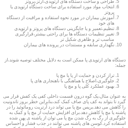
طراحی و ساخت دستگاه های ارتوپدی،ارتز،پروتز
انتخاب مواد مورد استفاده برای ساخت دستگاه ارتوپدی یا
پروتز
آموزش بیماران در مورد نحوه استفاده و مراقبت از دستگاه
های خود
تنظیم،تعمیر و یا جایگزینی دستگاه های پروتز و ارتوپدی
تغییر تنظیمات دستگاه ها برای راحتی بیشتر،قرارگیری
مناسب تر و ظاهری شکیل تر
نگهداری سابقه و مستندات در پرونده های بیماران
دستگاه های ارتوپدی پا ممکن است به دلایل مختلف توصیه شوند،از
جمله:
تراز کردن و حمایت از پا یا مچ پا
جلوگیری،اصلاح یا هماهنگی با ناهنجاری های پا
بهبود عملکرد کلی پا و مچ پا
به عنوان مثال،یک گوه درون قسمت داخلی کفی یک کفش قرار می
گیرد تا بتواند به کف پای صاف کمک کند،بنابراین خطر بروز تاندونیت
را کاهش می دهد.بریس مچ پا می تواند درد آرتریت روماتوئید را در
پاشنه یا مچ پا کاهش دهد.برای افزایش حمایت از مچ پا و کمک به
جلوگیری از رگ به رگ شدن مچ پا می توان از پاشنه ی پهن شده
استفاده کرد.کوسن های پاشنه می توانند در جذب فشار و احساس