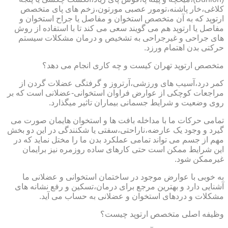
کلاغی،خار پاشنه،تومور عصبی مورتون،زخم های پای متخصص
ارتوپد که به آن متخصص استخوان و مفاصل یا جراح استخوان و
مفاصل یا ارتوپد هم می گویند سعی می کند تا با استفاده از روش
های جراحی و غیرجراحی به تشخیص و درمان مشکلات سیستم
حرکتی بدن اهتمام ورزد.
متخصص ارتوپد تهران کیست و چه کاری انجام می دهد؟
کمر درد،آسیب های ورزشی،آرتروز و گرفتگی عضلات گردن از
مراجعات کوچکی از عوارض فراوان استخوانی-عضلانی است که بر
روی وضعیت و شرایط جسمانی بیماران تاثیر میگذارد.
تمامی حرکات ما با مداخله بافت ها و استخوان هایمان صورت می
گیرد و وجود یک عارضه،ناراحتی،سفتی یا شکنندگی در این دو بخش
مهم از جسم می تواند تمامی عملکرد بدن ما را مختل نماید که در
این شرایط ممکن است حتی کارهای ساده روزمره نیز برایمان
غیرممکن شود.
به خوبی با عوارض موجود در ساختمان استخوانی و عضلانی ما
آشنایی دارد و بهترین مرجع برای درمان،تسکین و رفع نشانه های
مشکلات و دردهای استخوان و عضلانی به حساب می آید.
وظیفه اصلی متخصص ارتوپد چیست؟