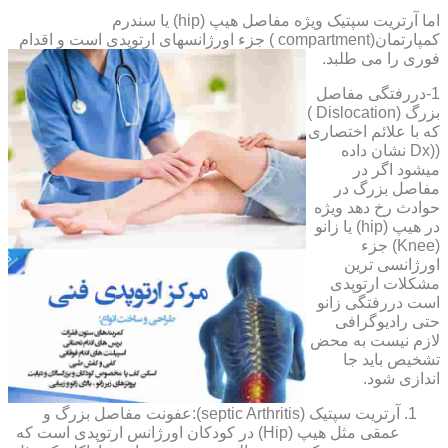
اما آرتریت سپتیک ویژه مفاصل هیپ (hip) یا سندرم
کمپارتمان(compartment ) جزء اورژانسهای ارتوپدی است و اقدام
فوری را می طلبد.
1-دررفتگی مفاصل
بزرگ (Dislocation )
که با علائم اختصاری
((Dx نشان داده
میشود اگر در
مفاصل بزرگ در
حوادث رخ دهد ویژه
در هیپ (hip) یا زانو
(Knee) جزء
اورژانسی ترین
مشکلات ارتوپدی
است دررفتگی زانو
حتی رادیوگرافی
لازم نیست به محض
تشخیص باید جا
اندازی شود.
آرتریت سپتیک (septic Arthritis):عفونت مفاصل بزرگ و
عمقی مثل هیپ (Hip) در کودکان اورژانس ارتوپدی است که