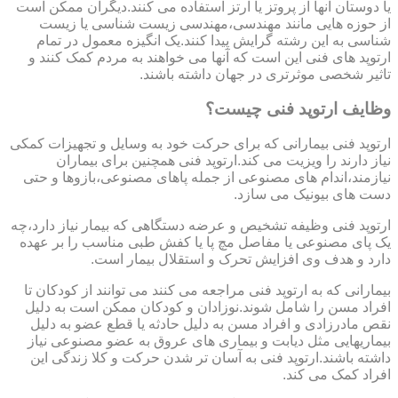
یا دوستان آنها از پروتز یا ارتز استفاده می کنند.دیگران ممکن است
از حوزه هایی مانند مهندسی،مهندسی زیست شناسی یا زیست
شناسی به این رشته گرایش پیدا کنند.یک انگیزه معمول در تمام
ارتوپد های فنی این است که آنها می خواهند به مردم کمک کنند و
تاثیر شخصی موثرتری در جهان داشته باشند.
وظایف ارتوپد فنی چیست؟
ارتوپد فنی بیمارانی که برای حرکت خود به وسایل و تجهیزات کمکی
نیاز دارند را ویزیت می کند.ارتوپد فنی همچنین برای بیماران
نیازمند،اندام های مصنوعی از جمله پاهای مصنوعی،بازوها و حتی
دست های بیونیک می سازد.
ارتوپد فنی وظیفه تشخیص و عرضه دستگاهی که بیمار نیاز دارد،چه
یک پای مصنوعی یا مفاصل مچ پا یا کفش طبی مناسب را بر عهده
دارد و هدف وی افزایش تحرک و استقلال بیمار است.
بیمارانی که به ارتوپد فنی مراجعه می کنند می توانند از کودکان تا
افراد مسن را شامل شوند.نوزادان و کودکان ممکن است به دلیل
نقص مادرزادی و افراد مسن به دلیل حادثه یا قطع عضو به دلیل
بیماریهایی مثل دیابت و بیماری های عروق به عضو مصنوعی نیاز
داشته باشند.ارتوپد فنی به آسان تر شدن حرکت و کلا زندگی این
افراد کمک می کند.