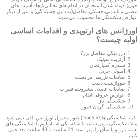
خون)،کوتاه شدن استخوان در اندام های تحتانی،ایجاد آسیب های
عصبی و تاندونی،خشکی مفاصل(به دلیل چسبندگی) و...نیز از دیگر
عوارض شکستگی ها محسوب می شوند.
اورژانس های ارتوپدی و اقدامات اساسی
اولیه چیست؟
دررفتگی مفاصل بزرگ
آرتریت سپتیک
سندرم کمپارتمان
آمبولی چربی
ضایعات تزریقی در دست
تنوواژینیت دست
ضایعات عصبی پیشرونده فقرات
عوارض عروقی اندام
شکستگی باز
شکستگی گردن فمور
نکته: شکستگی ها(fracture )بطور معمول اورژانس تلقی نمی شود
مثلا شکستگی دوبل ساعد یا شکستگی استابولوم یا شکستگی های
بسته بازو و یا ساق را بهتر است 24 ساعت تا 48 ساعت بعد عمل
کنیم.