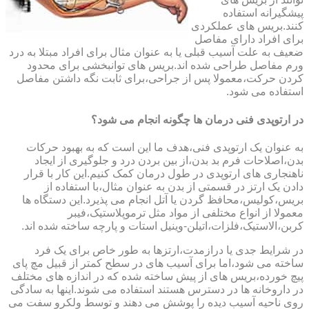
پیشگیرانه استفاده
کنند.بریس های عملکردی
برای افراد دارای مفاصل
ضعیف به علت آسیب قبلی یا به عنوان مثال برای افراد مبتلا به درد
ورم مفاصل طراحی شده اند.بریس های توانبخشی برای محدود
کردن حرکت،معمولا پس از جراحی،برای ثابت نگه داشتن مفاصل
استفاده می شود.
در ارتوپدی فنی درمان ها چگونه انجام می شود؟
به عنوان یک ارتوپدی فنی،هدف ما این است که به بهبود حرکات
بدن،اصلاحات فرم بد بدن،از بین بردن درد و جلوگیری از ایجاد
ناهنجاری های ارتوپدی در طول درمان کمک کنیم.این کار با قرار
دادن یک ارتز در قسمتی از بدن به عنوان مثال،با استفاده از
بریس،کولیس،محافظ گردن یا آتل انجام می پذیرد.این دستگاه ها
معمولا از انواع مختلفی از مواد مثل ترموپلاستیک،فیبر
کربن،الاستیک،فلزات،اتیلن-وینیل استات و پارچه ساخته شده اند.
در شرایط جدی یا درازمدت،ارتزها به طور خاص برای یک فرد
ساخته می شود،اما برای آسیب های در سطح کمتر از قبیل مچ پای
پیچ خورده،بریس های از پیش ساخته شده که در اندازه های مختلف
در داروخانه ها در دسترس هستند استفاده می شوند.اینها به سادگی
روی ناحیه آسیب دیده را پوشش می دهند و توسط ولکرو سفت می