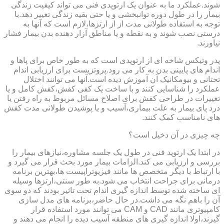
شوند.عملکرد ما به عنوان یک ارتوپدی فنی می تواند کیفیت زندگی
بیمار را در طول دوره توانبخشی و یا حتی بقیه زندگی تغییر دهد.با
توجه به استفاده طولانی مدت از از ارتزها،لازم است که آنها به
درستی نصب شوند و به نقطه و یا مناطق آزار دهنده بدن بیمار فشار
نیاورند.
پدر وتیکس شاخه ای از ارتوپدی است که به طور خاص برای پاها و
اندام های پایینی بدن به کار می رود.پروتزیست برای ارزیابی اندام
تحتانی و بیومکانیک آن آموزش دیده است.آنها می توانند اختلال
عملکرد را شناسایی کنند و با ساخت یک کفی کفش،کفش کامل و یا
تغییرات در طراحی کفش برای اصلاح مسائل مربوط به راه رفتن یا
درد پای بیمار به علت بیماری،آسیب و یا پوشیدن طولانی مدت کفش
های نامناسب کمک کنند.
چه چیزی در آن دخیل است؟
در ابتدا یک ارتوپد فنی در طول یک جلسه مشاوره،نیازهای بیمار را
بررسی و ارزیابی می کند.الزامات بیمار مورد بحث قرار می گیرد و
با ارتباط با دیگر متخصص ها مانند فیزیوتراپیست ها،بهترین برنامه
درمانی برای جراحت انتخاب می شود.به طور سنتی،ارتزها وسیله
ای ساخته شده توسط اندازه گیری اندام تحت تاثیر بودند که دو سوی
آن را باهم نگه می داشت.در حال حاضر،برنامه های مدل سازی
کامپیوتری مانند CAD و CAM می توانند مورد استفاده قرار
گیرند،اولا اندازه گیری های منطقه آسیب دیده را انجام می دهند و