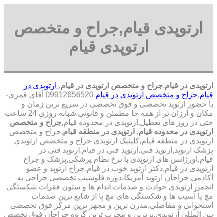
ارتوپدی قیام,جراح و متخصص
ارتوپدی قیام
ارتوپدی در قیام
,
جراح و متخصص ارتوپدی در قیام
,
ارتوپدی در
قیام
,
جراح و متخصص ارتوپدی در قیام
09912656520 آقای قمری-
با حضور ارتوپد تخصصی و فوق تخصصی در سریع ترین زمان و
مکان و ارزان تر از همه جا مطمئن و قانونی شبانه روزی 24 ساعت
حتی در روز های تعطیل,ارتوپدی در محدوده قیام,
جراح و متخصص
ارتوپدی در محدوده قیام
,
ارتوپدی در منطقه قیام
,جراح و متخصص
ارتوپدی در منطقه قیام,کلینیک ارتوپدی جراح و متخصص ارتوپدی
پزشک ارتوپد,ارتوپد فنی,ارتوپد فنی در قیام,ارتوپد فنی در
قیام,اورژانس های ارتوپدی با نرخ نظام پزشکی,پزشک و جراح
ارتوپدی در قیام,دکتر ارتوپد خوب در قیام,جراح ارتوپد و عضو
آکادمی جراحان ارتوپد آمریکا،دوره فلوشیپ تخصصی جراحی به
انجمن ارتوپدی حوادث و صدمات اندام ها و ستون فقرات,شکستگی
مچ پا آسیب ها و شکستگی های مچ پا از شایع ترین صدمات
استخوانی و مفاصلی,مدرن ترین و مجهز ترین مرکز فوق تخصصی
بین المللی ارتوپدی.برترین ‏و ‏مجرب ‏ترین ‏گروه ‏جراحان ‏فوق ‏تخصص