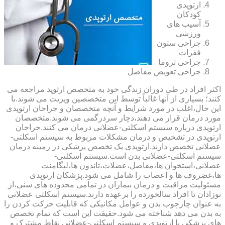
ارتوپدی
کودکان
آسیب های
ورزشی
جراحی ستون
فقرات
جراحی تروما
جراحی تعویض مفاصل
اکثر افراد در طی دوران زندگی خود به متخصص ارتوپد مراجعه می
کنند؛ بسیاری از آنها غالباً توسط این متخصصین ویزیت می شوند.با
این حال،اغلب در مورد شرایط و آنچه متخصصان و جراحان ارتوپدی
مورد درمان قرار می دهند،دچار سردرگمی می شوند.متخصصان
ارتوپدی درباره سیستم اسکلتی-عضلانی درمان می کنند.جراحان
ارتوپدی در تشخیص و درمان مشکلات مربوط به سیستم اسکلتی-
عضلانی تخصص دارند.ارتوپدی یک تخصص پزشکی در زمینه درمان
سیستم اسکلتی-عضلانی بدن است.سیستم اسکلتی-
عضلانی،استخوان ها،مفاصل،عضلات،تاندون ها،لیگامنت
ها،غضروف ها و اعصاب را شامل می شود.پزشکان ارتوپدی
مسئولیت مراقبت و درمان بیماران در تمامی محدوده های سنی،از
نوزادان تا افراد سالخورده را برعهده دارند.سیستم اسکلتی عضلانی
به عنوان چارچوب بدن و عوامل مکانیکی که قابلیت حرکت کردن را
به بدن می دهد شناخته می شود.حقیقت این است که تمام تخصص
های پزشکی با ارتوپدی و سیستم اسکلتی-عضلانی نقاط مشترک و