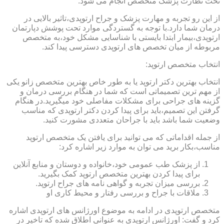
تحت نظارت پزشک متخصص انجام می شود.
از این رو تجربه و مهارت پزشک و جراح ارتوپدی،تاثیر بالایی در
درمان شما دارد.با توجه به گستردگی موارد تحت پوشش دپارتمان
ارتوپدی،بیمار ابتدا بایستی با شناسایی مشکل خود،به متخصص
مربوطه از میان تخصص های ارتوپدی دسترسی پیدا کند.
انتخاب متخصص ارتوپد:
انتخاب بهترین دکتر ارتوپد یا به طور خاص بهترین متخصص زانو یکی
از مهم ترین تصمیماتی است که شما در هنگام بررسی درمان و
گزینه های جراحی برای مشکلات مفاصلی خود میگیرید.در هنگام
گرفتن این تصمیم،باید برای پیدا کردن دکتر ارتوپدی که مناسب
وضعیت شما باشد باید با جراحان متعددی مشورت کنید.
از جمله اقداماتی که می توانید برای یافتن یک متخصص ارتوپد
مناسب،بکار برید می توان به موارد زیر اشاره کرد:
از پزشک طب عمومی خود،خانواده و دوستان و منابع آنلاین
برای پیدا کردن بهترین متخصص ارتوپد کمک بگیرید.
بررسی میزان تجربه و گواهی نامه های جراح ارتوپد.
ملاقات با جراح و بررسی رفتار و محیط کاری او
متخصص ارتوپدی در ادامه به موضوع اورژانس های ارتوپدی اشاره
کرد و گفت: اورژانس ارتوپدی به عنوانی اطلاق شده که تاخیر در