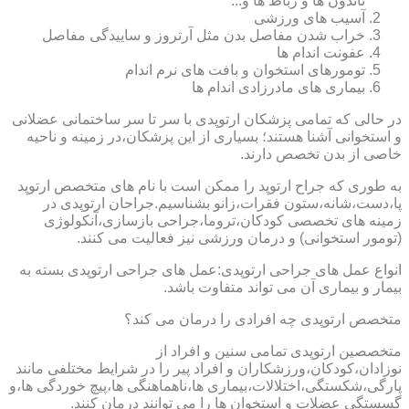
تاندون ها و رباط ها و...
آسیب های ورزشی
خراب شدن مفاصل بدن مثل آرتروز و ساییدگی مفاصل
عفونت اندام ها
تومورهای استخوان و بافت های نرم اندام
بیماری های مادرزادی اندام ها
در حالی که تمامی پزشکان ارتوپدی با سر تا سر ساختمانی عضلانی
و استخوانی آشنا هستند؛ بسیاری از این پزشکان،در زمینه و ناحیه
خاصی از بدن تخصص دارند.
به طوری که جراح ارتوپد را ممکن است با نام های متخصص ارتوپد
پا،دست،شانه،ستون فقرات،زانو بشناسیم.جراحان ارتوپدی در
زمینه های تخصصی کودکان،تروما،جراحی بازسازی،آنکولوژی
(تومور استخوانی) و درمان ورزشی نیز فعالیت می کنند.
انواع عمل های جراحی ارتوپدی:عمل های جراحی ارتوپدی بسته به
بیمار و بیماری آن می تواند متفاوت باشد.
متخصص ارتوپدی چه افرادی را درمان می کند؟
متخصصین ارتوپدی تمامی سنین و افراد از
نوزادان،کودکان،ورزشکاران و افراد پیر را در شرایط مختلفی مانند
پارگی،شکستگی،اختلالات،بیماری ها،ناهماهنگی ها،پیچ خوردگی ها،و
گسستگی عضلات و استخوان ها را می توانند درمان کنند.