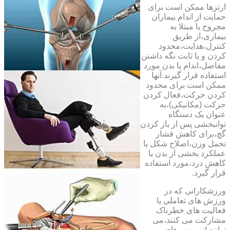
ارتزها ممکن است برای
حمایت از اندام بیماران
مجروح یا مبتلا به
بیماری،از طریق
کنترل،هدایت،محدود
کردن و یا ثابت نگه داشتن
مفاصل،اندام یا بدن مورد
استفاده قرار گیرند.آنها
ممکن است برای محدود
کردن حرکت،فعال کردن
حرکت (مکانیکی)،به
عنوان یک دستگاه
توانبخشی پس از باز کردن
گچ،برای کاهش فشار
تحمل وزن،اصلاح شکل یا
عملکرد بخشی از بدن یا
کاهش درد،مورد استفاده
قرار گیرد.
ورزشکارانی که در
ورزش های تعاملی یا
فعالیت های خطرناک
مشارکت می کنند،می
توانند از بریس های