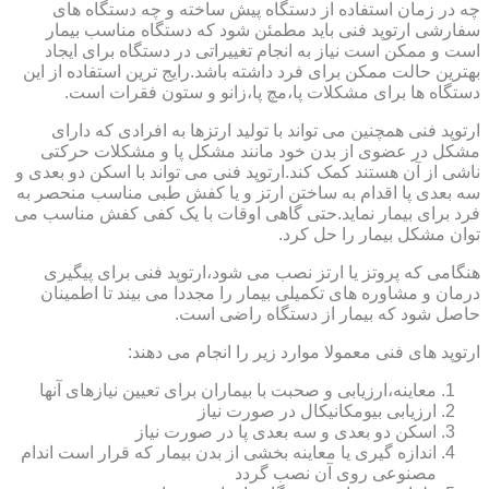
چه در زمان استفاده از دستگاه پیش ساخته و چه دستگاه های
سفارشی ارتوپد فنی باید مطمئن شود که دستگاه مناسب بیمار
است و ممکن است نیاز به انجام تغییراتی در دستگاه برای ایجاد
بهترین حالت ممکن برای فرد داشته باشد.رایج ترین استفاده از این
دستگاه ها برای مشکلات پا،مچ پا،زانو و ستون فقرات است.
ارتوپد فنی همچنین می تواند با تولید ارتزها به افرادی که دارای
مشکل در عضوی از بدن خود مانند مشکل پا و مشکلات حرکتی
ناشی از آن هستند کمک کند.ارتوپد فنی می تواند با اسکن دو بعدی و
سه بعدی پا اقدام به ساختن ارتز و یا کفش طبی مناسب منحصر به
فرد برای بیمار نماید.حتی گاهی اوقات با یک کفی کفش مناسب می
توان مشکل بیمار را حل کرد.
هنگامی که پروتز یا ارتز نصب می شود،ارتوپد فنی برای پیگیری
درمان و مشاوره های تکمیلی بیمار را مجددا می بیند تا اطمینان
حاصل شود که بیمار از دستگاه راضی است.
ارتوپد های فنی معمولا موارد زیر را انجام می دهند:
معاینه،ارزیابی و صحبت با بیماران برای تعیین نیازهای آنها
ارزیابی بیومکانیکال در صورت نیاز
اسکن دو بعدی و سه بعدی پا در صورت نیاز
اندازه گیری یا معاینه بخشی از بدن بیمار که قرار است اندام
مصنوعی روی آن نصب گردد