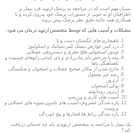
بسیار مهم است که در مراجعه به پزشک ارتوپد،فرد بیمار و
اطرافیان او به خوبی از دستورات پزشک خود پیروی کرده و با
همکاری همه جانبه،طبق نظر پزشک،پیش بروند.
مشکلات و آسیب هایی که توسط متخصص ارتوپد درمان می شود:
ناهنجاری های انگشتان دست و پا
درد کمر،عوارض دیسک کمر،سیاتیک و اسکولیوز
تومور استخوانی،فلج مغزی و دیستروفی عضلانی
پینه پا،چرخش پای مادرزادی و پای کمانی،زانوهای چسبیده و
ناهماهنگی پاها
خارج شدن از مکان صحیح عضلات و استخوان و شکستگی
رشد غیر معمول
آرتروز
پوکی استخوان
آرتروز روماتوئید
آسیب های کاری و ورزشی
پاره شدگی غضروف،آسیب های تاندون،سویه های عضلانی و
بروست
پاره شدگی رباط ها،فشارها و پیچ خوردگی
یک بیمار با مراجعه به متخصص ارتوپدی باید چه خدماتی دریافت
کند؟