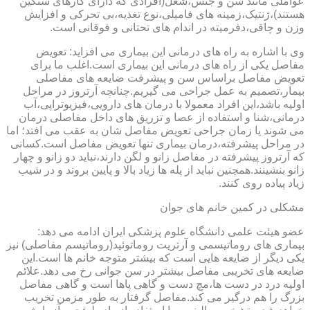
عواملی مانند سن و جنس،شغل(افرادی که دارای کارهای سنگین
هستند)،ژنتیک،زمینه های فامیلی،نوع تغذیه،بی تحرکی و افزایش
وزن و چاقی،دفرمیته در اندام های تحتانی و فوقانی است.
وی با اشاره به راه های درمانی این بیماری می افزاید: تعویض
مفاصل یکی از راه های درمانی این بیماری است.اغلب ما برای
تعویض مفاصل براساس سن و پیشرفت ضایعه های مفاصلی
بیمار،تصمیم به عمل جراحی می گیریم.چنانچه آرتروز در مراحل
اولیه باشد،این افراد معمولا با درمان های دارویی،فیزیوتراپی،آب
درمانی،شنا و استفاده از عصا و تزریق های داخل مفاصلی درمان
می شوند یا زمان جراحی تعویض مفاصل شان به عقب می افتد؛ اما
در مراحل پیشرفته،درمان بیماری تنها تعویض مفاصل است.کسانی
که آرتروز پیشرفته در مفاصل زانو و لگن دارند،نباید دو زانو و چهار
زانو بنشینند.همچنین نباید از پله ها زیاد بالا و پایین بروند و در شیب
زیاد پیاده روی کنند.
مشکلی در کمین خانم های جوان
عضو هیئت علمی دانشگاه علوم پزشکی ایران ادامه می دهد:
بیماری های روماتیسمی و آرتریت روماتوئید(روماتیسم مفاصلی) نیز
یکی دیگر از ضایعه هایی است که بیشتر متوجه خانم ها است.این
ضایعه های تخریبی مفاصل بیشتر در سن جوانی رخ می دهد.علائم
اولیه درد در دست ها،مچ دست و گاهی پاها است و گاهی مفاصل
بزرگ را هم درگیر می کند.مفاصل گرفتار به طور مزمن تخریب