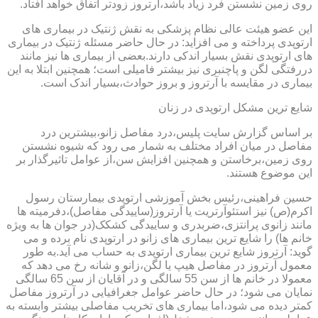
روی زمین نشستن فرد زیاد باشد،آرتروز زودتر اتفاق خواهد افتاد.
این عضو هیئت عالی نظام پزشکی به نقش ژنتیک در بیماری های
ارتوپدی پرداخته و می افزاید: در حال حاضر مسئله ژنتیک در بیماری
های ارتوپدی نقش بسیار اندکی دارند.بعضی از بیماری ها نیز مانند
دررفتگی لگن و پاچنبری نیز بیشتر فامیلی است؛ همچنین ابتلا به این
بیماری در مقایسه با آرتروز و بروز حوادث،بسیار اندک است.
شایع ترین مشکل ارتوپدی در زنان
بر اساس گزارش سایت پلیس،درد مفاصل زانو،بیشترین درد
مفاصل در میان افراد مختلف به شمار می رود که شیوه نشستن
روی زمین،برخاستن و همچنین افزایش سن،از عوامل تاثیرگذار بر
این موضوع هستند.
حسین فراهینی،رئیس بخش آموزشی ارتوپدی بیمارستان رسول
اکرم(ص) نیز استئوآرتریت یا آرتروز(ساییدگی مفاصل)،دفرمیته ها
مانند زانوی پرانتزی،ضربدری و ساییدگی کشکک(در جوان ها به ویژه
خانم ها) را شایع ترین بیماری های زانو در ارتوپدی نام برده و می
گوید: آرتروز شایع ترین بیماری ارتوپدی به حساب می آید.به طور
معمول آرتروز در مفاصل هیپ یا لگن،زانو و شانه رخ می دهد که
معمولا در خانم ها از سن 55 سالگی و در آقایان از سن 65 سالگی
نمایان می شود؛ در حال حاضر عوامل جغرافیایی در آرتروز مفاصل
کمتر دیده می شود،اما بیماری های تخریب مفاصلی بیشتر وابسته به