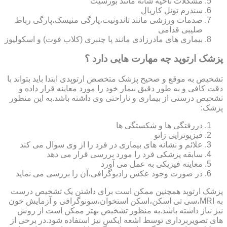
مشکلات ناحیه شانه مانند بورسیت
سندرم تونل کارپال
صدمات ورزشی مانند تاندونیت،پارگی منیسک،پارگی رباط
صلیبی قدامی
بیماری های مادرزادی مانند پا چنبری (کلاب فوت) و اسکولیوز
پزشک ارتوپد چه مهارت هایی دارد ؟
تشخیص به موقع و صحیح پزشک متخصص ارتوپدی ابتدا باید بتواند با
دقت کافی و به طور دقیق بیمار خود را مورد معاینه قرار داده و
تشخیص درستی از بیماری و ناراحتی وی داشته باشد.به این منظور
پزشک:
دررفتگی ها و شکستگی ها
فیزیوتراپی زانو
علائم و نشانه های بیماری در فرد را از وی سوال می کند
سابقه پزشکی فرد را مورد بررسی قرار می دهد
معاینه فیزیکی به عمل می آورد
در صورت وجود عکس رادیوگرافی،آن را بررسی می‎ نماید
پزشک ارتوپد همچنین ممکن است برای داشتن یک تشخیص درست
به MRI،سی تی اسکن،اسکن استخوان،سونوگرافی و آزمایش خون
نیز نیاز داشته باشد.به منظور تشخیص بهتر ممکن است از روش
های تصویربرداری توسط اشعه ایکس نیز استفاده شود.در برخی از