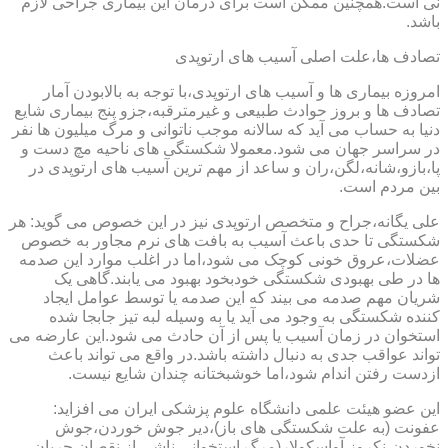
نی است.همچنین ممکن است برای درمان این بیماری جراحی لازم
باشد.
تصادف ها،علت اصلی آسیب های ارتوپدی
امروزه بیماری ها و آسیب های ارتوپدی،با توجه به بالابودن آمار
تصادف ها و بروز حوادث طبیعی و غیرمترقبه،جزو پنج بیماری شایع
دنیا به حساب می آید که سالانه موجب ناتوانی و مرگ میلیون ها نفر
در سراسر جهان می شود.معمولا شکستگی های ناحیه مچ دست و
پا،بازو،شانه،لگن،ران و ساعد از مهم ترین آسیب های ارتوپدی در
بین مردم است.
علی یگانه،جراح و متخصص ارتوپدی نیز در این خصوص می گوید: هر
شکستگی تا حدی باعث آسیب به بافت های نرم مجاور به خصوص
عضلات،عروق خونی کوچک می شود،اما در اغلب موارد این صدمه
ها در طی بهبودی شکستگی خودبخود بهبود می یابند.گاهی یک
شریان مهم صدمه می بیند که این صدمه یا توسط عوامل ایجاد
کننده شکستگی به وجود می آید یا به وسیله لبه تیز جابجا شده
استخوان در زمان آسیب یا پس از آن حادث می شود.این عارضه می
تواند عواقب جدی به دنبال داشته باشد.در واقع می تواند باعث
ازدست رفتن اندام شود،اما خوشبختانه چندان شایع نیست.
این عضو هیئت علمی دانشگاه علوم پزشکی ایران می افزاید:
عفونت (به علت شکستگی های باز)،دیر جوش خوردن،جوش
نخوردن،نکروز آواسکولار(مرگ استخوانی ناشی از نقصان جریان