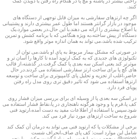
راحتی بیشتر در پاشنه و مچ پا در هنگام راه رفتن یا دویدن کمک
کنند.
اگر چه ارتزهای سفارشی به میزان قابل توجهی از دستگاه های
موجود در بازار گرانتر هستند اما طول عمر بیشتری دارند و پشتیبانی
یا اصلاح بیشتری را ارائه می دهند.با این حال،در بعضی موارد،یک
دستگاه از پیش ساخته،به ویژه هنگامی که با برنامه کشش و تمرین
ترکیب شده باشد،می تواند به همان اندازه موثر واقع شود.
در صورتی که مشکل بیمار مربوط به پای او باشد،می توان از
تکنولوژی های جدیدی که به کمک ارتوپد آمده تا کارها را آسان تر و
موثرتر کند یعنی اسکن سه بعدی پا کمک گرفت.در گذشته،از قالب
های گچ پا برای ساخت ارتز سفارشی استفاده می کردند.در حال
حاضر،اغلب از تجزیه و تحلیل پای کامپیوتری برای ساخت و توسعه
ارتزها استفاده می شود که تاثیر دقیق تری روی مدل راه رفتن
پویای فرد دارد.
در اسکن سه بعدی پا از وسیله ای برای بررسی میزان فشار روی
کف پا،فرم پا و وجود هرگونه ناهنجاری در پا،نقاط فشار استفاده می
شود.سپس با استفاده از اطلاعات مفید به دست آمده،ارتوپد فنی
شروع به ساخت ارتزهای مورد نیاز فرد می کند.
برخی از مشکلات پا که ارتوپد فنی می تواند به درمان آن کمک کند
شامل این موارد است: کف پای صاف،انحراف شست
(Bunion)،میخچه و پینه پا،قوس پای زیاد،انگشت چکشی یا پنجه