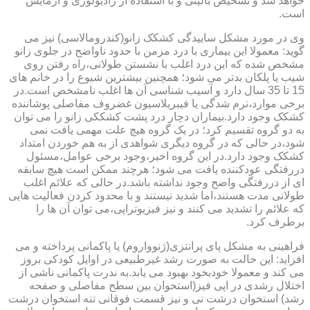
خواهد شد و تشخیص بالینی و با استفاده از رادیولوژی و آزمایش
است.
وی در مورد مشکل ساییدگی کشکک زانو(کندرومالاسی) نیز می
گوید: معمولا این بیماری با درد مزمن با حدود ناواضح در جلوی زانو
مشخص شده که این درد اغلب با نشستن طولانی،راه رفتن روی
شیب یا پلکان بدتر می شود؛ همچنین بیشترین شیوع را در خانم های
15 تا 35 سال دارد و آسیب شناسی آن ها اغلب نامشخص است.در
برخی موارد،نرم شدگی یا فیبریلاسیون غضروف مفاصلی پوشاننده
کشکک وجود دارد.بیماران دچار درد پشت کشککی زانو را می توان
به دو گروه تقسیم کرد؛ در یک گروه هیچ علت مهمی یافت نمی
شود،در حالی که در گروه دیگری شواهدی از به هم خوردن امتداد
کشکک وجود دارد.در این گروه اخیر،وجود برخی عوامل،مسئول
دررفتگی عودکننده یافت می شود؛ هرچند ممکن است هیچ سابقه
ای از دررفتگی واضح وجود نداشته باشد.در حالی که علائم اغلب
طولانی مدت هستند،اما شدید نیستند و با محدود کردن فعالیت هایی
که علائم را تشدید می کنند و نیز فیزیوتراپی،می توان آن ها را
برطرف کرد.
فراهینی به مشکل پای پرانتزی(ژنوواروم) یا پاکمانی پرداخته و می
افزاید: این حالت به صورت رشد غیرطبیعی در اوایل کودکی بروز
می کند و معمولا خودبخود بهبود می یابد.به ندرت پاکمانی ناشی از
اختلال رشدی در اپی فیز(استخوان بین سطح مفاصلی و صفحه
رشد) استخوان درشت نی و نیز قسمت فوقانی تنه استخوان درشت