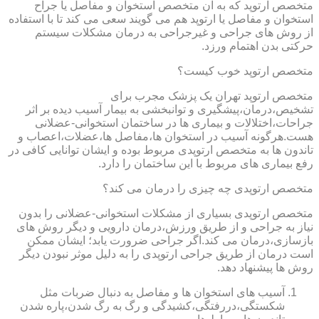
متخصص ارتوپد که به آن متخصص استخوان و مفاصل یا جراح
استخوان و مفاصل یا ارتوپد هم می گویند سعی می کند تا با استفاده
از روش های جراحی و غیرجراحی به درمان مشکلات سیستم
حرکتی بدن اهتمام ورزد.
متخصص ارتوپد خوب کیست؟
متخصص ارتوپد تهران یک پزشک مجرب برای
تشخیص،درمان،پیشگیری و توانبخشی به بیمار آسیب دیده بر اثر
جراحات،اختلالات و بیماری ها در ساختمان استخوانی-عضلانی
هست.هرگونه آسیب در استخوان ها،مفاصل ها،عضلات،اعصاب و
تاندون ها به متخصص ارتوپدی مربوط بوده و ایشان توانایی کافی در
رفع بیماری های مربوط با این ساختمان را دارد.
متخصص ارتوپدی چه چیزی را درمان می کند؟
متخصص ارتوپدی بسیاری از مشکلات استخوانی-عضلانی را بدون
نیاز به جراحی و از طریق ورزش،درمان دارویی و دیگر روش های
بازسازی،درمان می کند.اگر جراحی ضرورت یابد؛ ایشان ممکن
است درمان از طریق جراحی ارتوپدی را به دلیل موثر نبودن دیگر
روش ها پیشنهاد دهد.
آسیب های استخوان ها و مفاصل به دنبال ضربات مثل
شکستگی،دررفتگی،کشیدگی و رگ به رگ شدن،پاره شدن