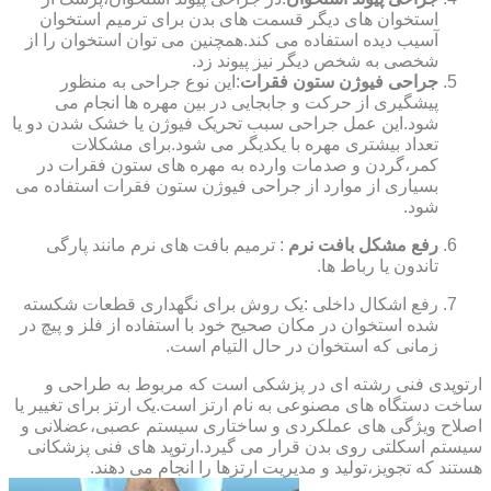
استخوان های دیگر قسمت های بدن برای ترمیم استخوان
آسیب دیده استفاده می کند.همچنین می توان استخوان را از
شخصی به شخص دیگر نیز پیوند زد.
جراحی فیوژن ستون فقرات
:این نوع جراحی به منظور
پیشگیری از حرکت و جابجایی در بین مهره ها انجام می
شود.این عمل جراحی سبب تحریک فیوژن یا خشک شدن دو یا
تعداد بیشتری مهره با یکدیگر می شود.برای مشکلات
کمر،گردن و صدمات وارده به مهره های ستون فقرات در
بسیاری از موارد از جراحی فیوژن ستون فقرات استفاده می
شود.
رفع مشکل بافت نرم
: ترمیم بافت های نرم مانند پارگی
تاندون یا رباط ها.
رفع اشکال داخلی :یک روش برای نگهداری قطعات شکسته
شده استخوان در مکان صحیح خود با استفاده از فلز و پیچ در
زمانی که استخوان در حال التیام است.
ارتوپدی فنی رشته ای در پزشکی است که مربوط به طراحی و
ساخت دستگاه های مصنوعی به نام ارتز است.یک ارتز برای تغییر یا
اصلاح ویژگی های عملکردی و ساختاری سیستم عصبی،عضلانی و
سیستم اسکلتی روی بدن قرار می گیرد.ارتوپد های فنی پزشکانی
هستند که تجویز،تولید و مدیریت ارتزها را انجام می دهند.