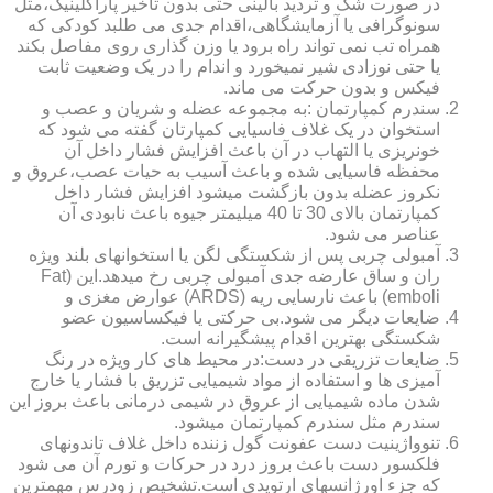
در صورت شک و تردید بالینی حتی بدون تاخیر پاراکلینیک،مثل
سونوگرافی یا آزمایشگاهی،اقدام جدی می طلبد کودکی که
همراه تب نمی تواند راه برود یا وزن گذاری روی مفاصل بکند
یا حتی نوزادی شیر نمیخورد و اندام را در یک وضعیت ثابت
فیکس و بدون حرکت می ماند.
سندرم کمپارتمان :به مجموعه عضله و شریان و عصب و
استخوان در یک غلاف فاسیایی کمپارتان گفته می شود که
خونریزی یا التهاب در آن باعث افزایش فشار داخل آن
محفظه فاسیایی شده و باعث آسیب به حیات عصب،عروق و
نکروز عضله بدون بازگشت میشود افزایش فشار داخل
کمپارتمان بالای 30 تا 40 میلیمتر جیوه باعث نابودی آن
عناصر می شود.
آمبولی چربی پس از شکستگی لگن یا استخوانهای بلند ویژه
ران و ساق عارضه جدی آمبولی چربی رخ میدهد.این (Fat
emboli) باعث نارسایی ریه (ARDS) عوارض مغزی و
ضایعات دیگر می شود.بی حرکتی یا فیکساسیون عضو
شکستگی بهترین اقدام پیشگیرانه است.
ضایعات تزریقی در دست:در محیط های کار ویژه در رنگ
آمیزی ها و استفاده از مواد شیمیایی تزریق با فشار یا خارج
شدن ماده شیمیایی از عروق در شیمی درمانی باعث بروز این
سندرم مثل سندرم کمپارتمان میشود.
تنوواژینیت دست عفونت گول زننده داخل غلاف تاندونهای
فلکسور دست باعث بروز درد در حرکات و تورم آن می شود
که جزء اورژانسهای ارتوپدی است.تشخیص زودرس مهمترین