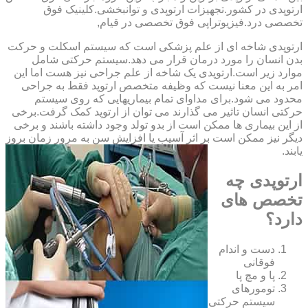
‏ارتوپدی ‏در ‏کشور.تجهیزات ارتوپدی و توانبخشی.کلینیک فوق
تخصصی درد.فیزیوتراپی فوق تخصصی در قیام,
ارتوپدی شاخه ای از علم پزشکی است که سیستم اسکلت و حرکت
بدن انسان را مورد درمان قرار می دهد.سیستم حرکتی شامل
موارد زیر است.ارتوپدی یک شاخه از علم جراحی نیز هست اما این
امر به این معنا نیست که وظیفه متخصص ارتوپد فقط به جراحی
محدود می شود.برای مداوای تمام بیماریهایی که روی سیستم
حرکتی انسان تاثیر می گذارند می توان از ارتوپد کمک گرفت.برخی
از این بیماری ها ممکن است از بدو تولد وجود داشته باشند و برخی
دیگر نیز ممکن است بر اثر آسیب یا افزایش سن به مرور زمان بروز
یابند.
ارتوپدی چه
تخصص های
دارد؟
دست و اندام
فوقانی
پا و مچ پا
تومورهای
سیستم حرکتی