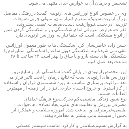
تشخیص و درمان آن به عوارض جدی منتهی می شود.
وی در خصوص انواع اورژانس های ارتوپدی گفت: دررفتگی مفاصل
بزرگ،آرتریت سپتیک،سندرم کمپارتمان،آمبولی چربی،ضایعات
تزریقی در دست،تنوواژینیت دست،ضایعات عصبی پیشرونده
فقرات،عوارض عروقی اندام،شکستگی باز و شکستگی گردن فمور
از انواع مشکلاتی است که حتما نیاز به اورژانس ارتوپدی دارد.
حسن زاده خاطرنشان کرد: شکستگی ها به طور معمول اورژانس
تلقی نمی شود،البته شکستگی دوبل ساعد یا شکستگی استابولوم یا
شکستگی های بسته بازو و یا ساق را بهتر است ۲۴ ساعت تا ۴۸
ساعت بعد عمل کنیم.
این متخصص ارتوپدی در پایان گفت: شکستگی باز از شایع ترین
اورژانس های ارتوپدی است که نتایج درمان را تحت تاثیر قرار می
دهد مراقبت پرستاری مناسب به ویژه شستشوی فراوان و استفاده
از گاز استریل و خروج اجسام خارجی نیز در این زمینه از مهمترین
اقدامات هستند.
نوع شیوه زندگی ماشینی،کم تحرکی،نوع فرهنگ غذاهای
مصرفی،ورزش و فعالیت های بدنی،ایجاد تصادف ها،حوادث
طبیعی،غیرمترقبه و...،باعث شده امروزه سلامت و عملکرد این
بخش از سیستم بدنی،بیشتر به مخاطره بیفتد.
به گزارش تسنیم،سلامتی و کارکرد مناسب سیستم عضلانی