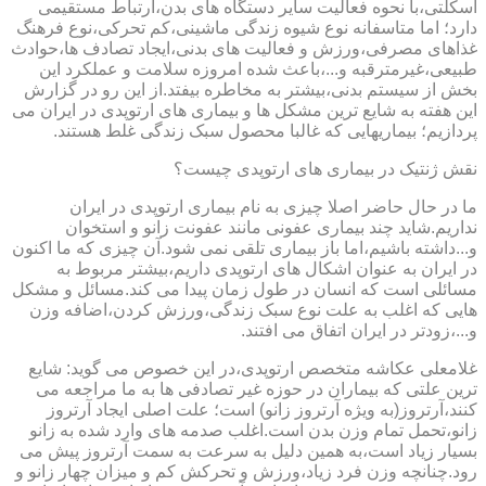
اسکلتی،با نحوه فعالیت سایر دستگاه های بدن،ارتباط مستقیمی
دارد؛ اما متاسفانه نوع شیوه زندگی ماشینی،کم تحرکی،نوع فرهنگ
غذاهای مصرفی،ورزش و فعالیت های بدنی،ایجاد تصادف ها،حوادث
طبیعی،غیرمترقبه و...،باعث شده امروزه سلامت و عملکرد این
بخش از سیستم بدنی،بیشتر به مخاطره بیفتد.از این رو در گزارش
این هفته به شایع ترین مشکل ها و بیماری های ارتوپدی در ایران می
پردازیم؛ بیماریهایی که غالبا محصول سبک زندگی غلط هستند.
نقش ژنتیک در بیماری های ارتوپدی چیست؟
ما در حال حاضر اصلا چیزی به نام بیماری ارتوپدی در ایران
نداریم.شاید چند بیماری عفونی مانند عفونت زانو و استخوان
و...داشته باشیم،اما باز بیماری تلقی نمی شود.آن چیزی که ما اکنون
در ایران به عنوان اشکال های ارتوپدی داریم،بیشتر مربوط به
مسائلی است که انسان در طول زمان پیدا می کند.مسائل و مشکل
هایی که اغلب به علت نوع سبک زندگی،ورزش کردن،اضافه وزن
و...،زودتر در ایران اتفاق می افتند.
غلامعلی عکاشه متخصص ارتوپدی،در این خصوص می گوید: شایع
ترین علتی که بیماران در حوزه غیر تصادفی ها به ما مراجعه می
کنند،آرتروز(به ویژه آرتروز زانو) است؛ علت اصلی ایجاد آرتروز
زانو،تحمل تمام وزن بدن است.اغلب صدمه های وارد شده به زانو
بسیار زیاد است،به همین دلیل به سرعت به سمت آرتروز پیش می
رود.چنانچه وزن فرد زیاد،ورزش و تحرکش کم و میزان چهار زانو و