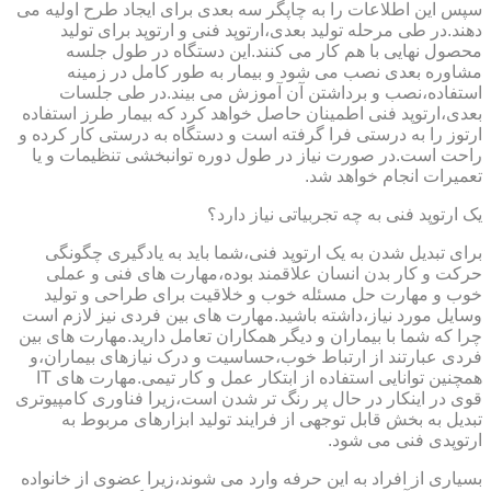
سپس این اطلاعات را به چاپگر سه بعدی برای ایجاد طرح اولیه می
دهند.در طی مرحله تولید بعدی،ارتوپد فنی و ارتوپد برای تولید
محصول نهایی با هم کار می کنند.این دستگاه در طول جلسه
مشاوره بعدی نصب می شود و بیمار به طور کامل در زمینه
استفاده،نصب و برداشتن آن آموزش می بیند.در طی جلسات
بعدی،ارتوپد فنی اطمینان حاصل خواهد کرد که بیمار طرز استفاده
ارتوز را به درستی فرا گرفته است و دستگاه به درستی کار کرده و
راحت است.در صورت نیاز در طول دوره توانبخشی تنظیمات و یا
تعمیرات انجام خواهد شد.
یک ارتوپد فنی به چه تجربیاتی نیاز دارد؟
برای تبدیل شدن به یک ارتوپد فنی،شما باید به یادگیری چگونگی
حرکت و کار بدن انسان علاقمند بوده،مهارت های فنی و عملی
خوب و مهارت حل مسئله خوب و خلاقیت برای طراحی و تولید
وسایل مورد نیاز،داشته باشید.مهارت های بین فردی نیز لازم است
چرا که شما با بیماران و دیگر همکاران تعامل دارید.مهارت های بین
فردی عبارتند از ارتباط خوب،حساسیت و درک نیازهای بیماران،و
همچنین توانایی استفاده از ابتکار عمل و کار تیمی.مهارت های IT
قوی در اینکار در حال پر رنگ تر شدن است،زیرا فناوری کامپیوتری
تبدیل به بخش قابل توجهی از فرایند تولید ابزارهای مربوط به
ارتوپدی فنی می شود.
بسیاری از افراد به این حرفه وارد می شوند،زیرا عضوی از خانواده