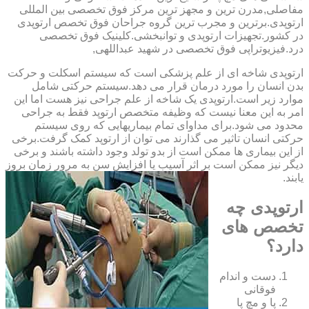
مفاصلی,مدرن ترین و مجهز ترین مرکز فوق تخصصی بین المللی
ارتوپدی.برترین ‏و ‏مجرب ‏ترین ‏گروه ‏جراحان ‏فوق ‏تخصص ‏ارتوپدی
‏در ‏کشور.تجهیزات ارتوپدی و توانبخشی.کلینیک فوق تخصصی
درد.فیزیوتراپی فوق تخصصی در شهید عبداللهی,
ارتوپدی شاخه ای از علم پزشکی است که سیستم اسکلت و حرکت
بدن انسان را مورد درمان قرار می دهد.سیستم حرکتی شامل
موارد زیر است.ارتوپدی یک شاخه از علم جراحی نیز هست اما این
امر به این معنا نیست که وظیفه متخصص ارتوپد فقط به جراحی
محدود می شود.برای مداوای تمام بیماریهایی که روی سیستم
حرکتی انسان تاثیر می گذارند می توان از ارتوپد کمک گرفت.برخی
از این بیماری ها ممکن است از بدو تولد وجود داشته باشند و برخی
دیگر نیز ممکن است بر اثر آسیب یا افزایش سن به مرور زمان بروز
یابند.
ارتوپدی چه
تخصص های
دارد؟
دست و اندام
فوقانی
پا و مچ پا