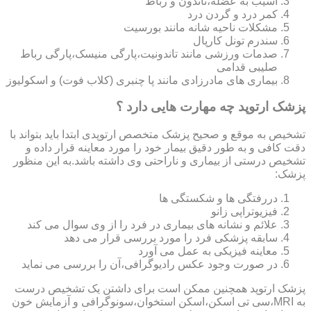
آسیب به عضله،تاندون و رباط
کمر درد و گردن درد
مشکلات ناحیه شانه مانند بورسیت
سندرم تونل کارپال
صدمات ورزشی مانند تاندونیت،پارگی منیسک،پارگی رباط
صلیبی قدامی
بیماری های مادرزادی مانند پا چنبری (کلاب فوت) و اسکولیوز
پزشک ارتوپد چه مهارت هایی دارد ؟
تشخیص به موقع و صحیح پزشک متخصص ارتوپدی ابتدا باید بتواند با
دقت کافی و به طور دقیق بیمار خود را مورد معاینه قرار داده و
تشخیص درستی از بیماری و ناراحتی وی داشته باشد.به این منظور
پزشک:
دررفتگی ها و شکستگی ها
فیزیوتراپی زانو
علائم و نشانه های بیماری در فرد را از وی سوال می کند
سابقه پزشکی فرد را مورد بررسی قرار می دهد
معاینه فیزیکی به عمل می آورد
در صورت وجود عکس رادیوگرافی،آن را بررسی می‎ نماید
پزشک ارتوپد همچنین ممکن است برای داشتن یک تشخیص درست
به MRI،سی تی اسکن،اسکن استخوان،سونوگرافی و آزمایش خون