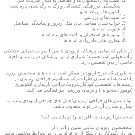
آسیب های استخوان ها و مفاصل به دنبال ضربات مثل
شکستگی،دررفتگی،کشیدگی و رگ به رگ شدن،پاره شدن
تاندون ها و رباط ها و...
آسیب های ورزشی
خراب شدن مفاصل بدن مثل آرتروز و ساییدگی مفاصل
عفونت اندام ها
تومورهای استخوان و بافت های نرم اندام
بیماری های مادرزادی اندام ها
در حالی که تمامی پزشکان ارتوپدی با سر تا سر ساختمانی عضلانی
و استخوانی آشنا هستند؛ بسیاری از این پزشکان،در زمینه و ناحیه
خاصی از بدن تخصص دارند.
به طوری که جراح ارتوپد را ممکن است با نام های متخصص ارتوپد
پا،دست،شانه،ستون فقرات،زانو بشناسیم.جراحان ارتوپدی در
زمینه های تخصصی کودکان،تروما،جراحی بازسازی،آنکولوژی
(تومور استخوانی) و درمان ورزشی نیز فعالیت می کنند.
انواع عمل های جراحی ارتوپدی:عمل های جراحی ارتوپدی بسته به
بیمار و بیماری آن می تواند متفاوت باشد.
متخصص ارتوپدی چه افرادی را درمان می کند؟
متخصصین ارتوپدی تمامی سنین و افراد از
نوزادان،کودکان،ورزشکاران و افراد پیر را در شرایط مختلفی مانند