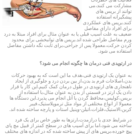
مشارکت می کنند،می
توانند از بریس های
پیشگیرانه استفاده
کنند.بریس های عملکردی
برای افراد دارای مفاصل
ضعیف به علت آسیب قبلی یا به عنوان مثال برای افراد مبتلا به درد
ورم مفاصل طراحی شده اند.بریس های توانبخشی برای محدود
کردن حرکت،معمولا پس از جراحی،برای ثابت نگه داشتن مفاصل
استفاده می شود.
در ارتوپدی فنی درمان ها چگونه انجام می شود؟
به عنوان یک ارتوپدی فنی،هدف ما این است که به بهبود حرکات
بدن،اصلاحات فرم بد بدن،از بین بردن درد و جلوگیری از ایجاد
ناهنجاری های ارتوپدی در طول درمان کمک کنیم.این کار با قرار
دادن یک ارتز در قسمتی از بدن به عنوان مثال،با استفاده از
بریس،کولیس،محافظ گردن یا آتل انجام می پذیرد.این دستگاه ها
معمولا از انواع مختلفی از مواد مثل ترموپلاستیک،فیبر
کربن،الاستیک،فلزات،اتیلن-وینیل استات و پارچه ساخته شده اند.
در شرایط جدی یا درازمدت،ارتزها به طور خاص برای یک فرد
ساخته می شود،اما برای آسیب های در سطح کمتر از قبیل مچ پای
پیچ خورده،بریس های از پیش ساخته شده که در اندازه های مختلف