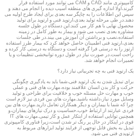
کامپیوتری مانند CAD و CAM می توانند مورد استفاده قرار
گیرند،اولا اندازه گیری های منطقه آسیب دیده را انجام می دهند و
سپس این اطلاعات را به چاپگر سه بعدی برای ایجاد طرح اولیه می
دهند.در طی مرحله تولید بعدی،ارتوپد فنی و ارتوپد برای تولید
محصول نهایی با هم کار می کنند.این دستگاه در طول جلسه
مشاوره بعدی نصب می شود و بیمار به طور کامل در زمینه
استفاده،نصب و برداشتن آن آموزش می بیند.در طی جلسات
بعدی،ارتوپد فنی اطمینان حاصل خواهد کرد که بیمار طرز استفاده
ارتوز را به درستی فرا گرفته است و دستگاه به درستی کار کرده و
راحت است.در صورت نیاز در طول دوره توانبخشی تنظیمات و یا
تعمیرات انجام خواهد شد.
یک ارتوپد فنی به چه تجربیاتی نیاز دارد؟
برای تبدیل شدن به یک ارتوپد فنی،شما باید به یادگیری چگونگی
حرکت و کار بدن انسان علاقمند بوده،مهارت های فنی و عملی
خوب و مهارت حل مسئله خوب و خلاقیت برای طراحی و تولید
وسایل مورد نیاز،داشته باشید.مهارت های بین فردی نیز لازم است
چرا که شما با بیماران و دیگر همکاران تعامل دارید.مهارت های بین
فردی عبارتند از ارتباط خوب،حساسیت و درک نیازهای بیماران،و
همچنین توانایی استفاده از ابتکار عمل و کار تیمی.مهارت های IT
قوی در اینکار در حال پر رنگ تر شدن است،زیرا فناوری کامپیوتری
تبدیل به بخش قابل توجهی از فرایند تولید ابزارهای مربوط به
ارتوپدی فنی می شود.