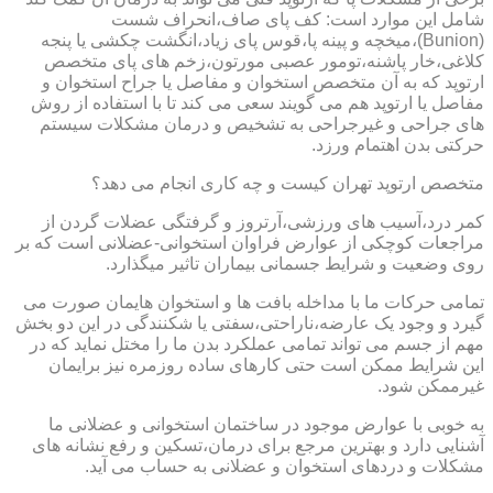
شامل این موارد است: کف پای صاف،انحراف شست
(Bunion)،میخچه و پینه پا،قوس پای زیاد،انگشت چکشی یا پنجه
کلاغی،خار پاشنه،تومور عصبی مورتون،زخم های پای متخصص
ارتوپد که به آن متخصص استخوان و مفاصل یا جراح استخوان و
مفاصل یا ارتوپد هم می گویند سعی می کند تا با استفاده از روش
های جراحی و غیرجراحی به تشخیص و درمان مشکلات سیستم
حرکتی بدن اهتمام ورزد.
متخصص ارتوپد تهران کیست و چه کاری انجام می دهد؟
کمر درد،آسیب های ورزشی،آرتروز و گرفتگی عضلات گردن از
مراجعات کوچکی از عوارض فراوان استخوانی-عضلانی است که بر
روی وضعیت و شرایط جسمانی بیماران تاثیر میگذارد.
تمامی حرکات ما با مداخله بافت ها و استخوان هایمان صورت می
گیرد و وجود یک عارضه،ناراحتی،سفتی یا شکنندگی در این دو بخش
مهم از جسم می تواند تمامی عملکرد بدن ما را مختل نماید که در
این شرایط ممکن است حتی کارهای ساده روزمره نیز برایمان
غیرممکن شود.
به خوبی با عوارض موجود در ساختمان استخوانی و عضلانی ما
آشنایی دارد و بهترین مرجع برای درمان،تسکین و رفع نشانه های
مشکلات و دردهای استخوان و عضلانی به حساب می آید.