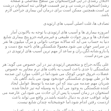
اختلال رشدی در اپی فیز(استخوان بین سطح مفاصلی و صفحه
رشد) استخوان درشت نی و نیز قسمت فوقانی تنه استخوان درشت
نی است.همچنین ممکن است برای درمان این بیماری جراحی لازم
باشد.
تصادف ها،علت اصلی آسیب های ارتوپدی
امروزه بیماری ها و آسیب های ارتوپدی،با توجه به بالابودن آمار
تصادف ها و بروز حوادث طبیعی و غیرمترقبه،جزو پنج بیماری شایع
دنیا به حساب می آید که سالانه موجب ناتوانی و مرگ میلیون ها نفر
در سراسر جهان می شود.معمولا شکستگی های ناحیه مچ دست و
پا،بازو،شانه،لگن،ران و ساعد از مهم ترین آسیب های ارتوپدی در
بین مردم است.
علی یگانه،جراح و متخصص ارتوپدی نیز در این خصوص می گوید: هر
شکستگی تا حدی باعث آسیب به بافت های نرم مجاور به خصوص
عضلات،عروق خونی کوچک می شود،اما در اغلب موارد این صدمه
ها در طی بهبودی شکستگی خودبخود بهبود می یابند.گاهی یک
شریان مهم صدمه می بیند که این صدمه یا توسط عوامل ایجاد
کننده شکستگی به وجود می آید یا به وسیله لبه تیز جابجا شده
استخوان در زمان آسیب یا پس از آن حادث می شود.این عارضه می
تواند عواقب جدی به دنبال داشته باشد.در واقع می تواند باعث
ازدست رفتن اندام شود،اما خوشبختانه چندان شایع نیست.
این عضو هیئت علمی دانشگاه علوم پزشکی ایران می افزاید: