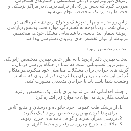
ارتوپدی،فیزیوتراپی و درمان شکستگی و فشارهای استخوانی
صورت گیرد که بخش بزرگی از فرایند درمان در مراکز پزشکی و
تحت نظارت پزشک متخصص انجام می شود.
از این رو تجربه و مهارت پزشک و جراح ارتوپدی،تاثیر بالایی در
درمان شما دارد.با توجه به گستردگی موارد تحت پوشش دپارتمان
ارتوپدی،بیمار ابتدا بایستی با شناسایی مشکل خود،به متخصص
مربوطه از میان تخصص های ارتوپدی دسترسی پیدا کند.
انتخاب متخصص ارتوپد:
انتخاب بهترین دکتر ارتوپد یا به طور خاص بهترین متخصص زانو یکی
از مهم ترین تصمیماتی است که شما در هنگام بررسی درمان و
گزینه های جراحی برای مشکلات مفاصلی خود میگیرید.در هنگام
گرفتن این تصمیم،باید برای پیدا کردن دکتر ارتوپدی که مناسب
وضعیت شما باشد باید با جراحان متعددی مشورت کنید.
از جمله اقداماتی که می توانید برای یافتن یک متخصص ارتوپد
مناسب،بکار برید می توان به موارد زیر اشاره کرد:
از پزشک طب عمومی خود،خانواده و دوستان و منابع آنلاین
برای پیدا کردن بهترین متخصص ارتوپد کمک بگیرید.
بررسی میزان تجربه و گواهی نامه های جراح ارتوپد.
ملاقات با جراح و بررسی رفتار و محیط کاری او