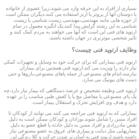
بسیاری از افراد به این حرفه وارد می شوند،زیرا عضوی از خانواده
یا دوستان آنها از پروتز یا ارتز استفاده می کنند.دیگران ممکن است
از حوزه هایی مانند مهندسی،مهندسی زیست شناسی یا زیست
شناسی به این رشته گرایش پیدا کنند.یک انگیزه معمول در تمام
ارتوپد های فنی این است که آنها می خواهند به مردم کمک کنند و
تاثیر شخصی موثرتری در جهان داشته باشند.
وظایف ارتوپد فنی چیست؟
ارتوپد فنی بیمارانی که برای حرکت خود به وسایل و تجهیزات کمکی
نیاز دارند را ویزیت می کند.ارتوپد فنی همچنین برای بیماران
نیازمند،اندام های مصنوعی از جمله پاهای مصنوعی،بازوها و حتی
دست های بیونیک می سازد.
ارتوپد فنی وظیفه تشخیص و عرضه دستگاهی که بیمار نیاز دارد،چه
یک پای مصنوعی یا مفاصل مچ پا یا کفش طبی مناسب را بر عهده
دارد و هدف وی افزایش تحرک و استقلال بیمار است.
بیمارانی که به ارتوپد فنی مراجعه می کنند می توانند از کودکان تا
افراد مسن را شامل شوند.نوزادان و کودکان ممکن است به دلیل
نقص مادرزادی و افراد مسن به دلیل حادثه یا قطع عضو به دلیل
بیماریهایی مثل دیابت و بیماری های عروق به عضو مصنوعی نیاز
داشته باشند.ارتوپد فنی به آسان تر شدن حرکت و کلا زندگی این