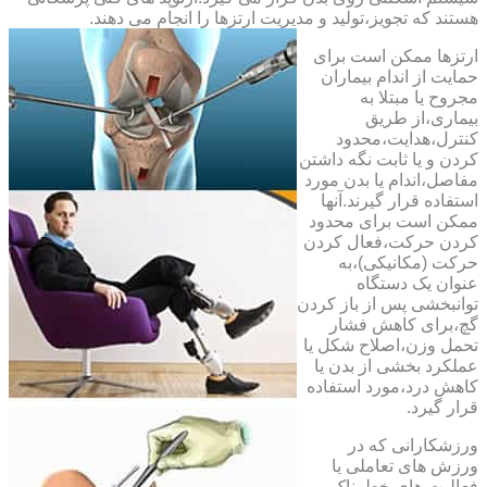
هستند که تجویز،تولید و مدیریت ارتزها را انجام می دهند.
ارتزها ممکن است برای
حمایت از اندام بیماران
مجروح یا مبتلا به
بیماری،از طریق
کنترل،هدایت،محدود
کردن و یا ثابت نگه داشتن
مفاصل،اندام یا بدن مورد
استفاده قرار گیرند.آنها
ممکن است برای محدود
کردن حرکت،فعال کردن
حرکت (مکانیکی)،به
عنوان یک دستگاه
توانبخشی پس از باز کردن
گچ،برای کاهش فشار
تحمل وزن،اصلاح شکل یا
عملکرد بخشی از بدن یا
کاهش درد،مورد استفاده
قرار گیرد.
ورزشکارانی که در
ورزش های تعاملی یا
فعالیت های خطرناک