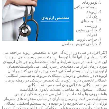
تومورهای
سیستم حرکتی
ارتوپدی
کودکان
آسیب های
ورزشی
جراحی ستون
فقرات
جراحی تروما
جراحی تعویض مفاصل
اکثر افراد در طی دوران زندگی خود به متخصص ارتوپد مراجعه می
کنند؛ بسیاری از آنها غالباً توسط این متخصصین ویزیت می شوند.با
این حال،اغلب در مورد شرایط و آنچه متخصصان و جراحان ارتوپدی
مورد درمان قرار می دهند،دچار سردرگمی می شوند.متخصصان
ارتوپدی درباره سیستم اسکلتی-عضلانی درمان می کنند.جراحان
ارتوپدی در تشخیص و درمان مشکلات مربوط به سیستم اسکلتی-
عضلانی تخصص دارند.ارتوپدی یک تخصص پزشکی در زمینه درمان
سیستم اسکلتی-عضلانی بدن است.سیستم اسکلتی-
عضلانی،استخوان ها،مفاصل،عضلات،تاندون ها،لیگامنت
ها،غضروف ها و اعصاب را شامل می شود.پزشکان ارتوپدی
مسئولیت مراقبت و درمان بیماران در تمامی محدوده های سنی،از
نوزادان تا افراد سالخورده را برعهده دارند.سیستم اسکلتی عضلانی
به عنوان چارچوب بدن و عوامل مکانیکی که قابلیت حرکت کردن را