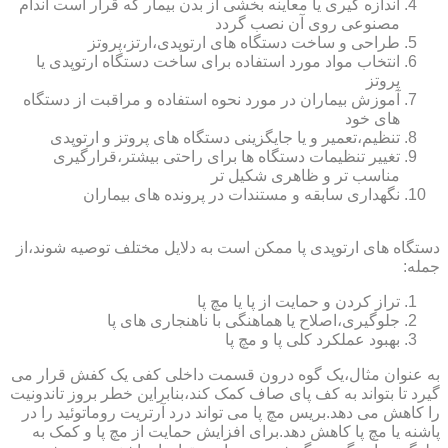
اندازه گیری یا معاینه بخشی از بدن بیمار که قرار است اندام
مصنوعی روی آن نصب گردد
طراحی و ساخت دستگاه های ارتوپدی،ارتز،پروتز
انتخاب مواد مورد استفاده برای ساخت دستگاه ارتوپدی یا
پروتز
آموزش بیماران در مورد نحوه استفاده و مراقبت از دستگاه
های خود
تنظیم،تعمیر و یا جایگزینی دستگاه های پروتز و ارتوپدی
تغییر تنظیمات دستگاه ها برای راحتی بیشتر،قرارگیری
مناسب تر و ظاهری شکیل تر
نگهداری سابقه و مستندات در پرونده های بیماران
دستگاه های ارتوپدی پا ممکن است به دلایل مختلف توصیه شوند،از
جمله:
تراز کردن و حمایت از پا یا مچ پا
جلوگیری،اصلاح یا هماهنگی با ناهنجاری های پا
بهبود عملکرد کلی پا و مچ پا
به عنوان مثال،یک گوه درون قسمت داخلی کفی یک کفش قرار می
گیرد تا بتواند به کف پای صاف کمک کند،بنابراین خطر بروز تاندونیت
را کاهش می دهد.بریس مچ پا می تواند درد آرتریت روماتوئید را در
پاشنه یا مچ پا کاهش دهد.برای افزایش حمایت از مچ پا و کمک به