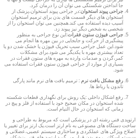
جا انداختن شکستگی می توان آن را درمان کرد.
جراحی پیوند استخوان
:در جراحی پیوند استخوان،پزشک از
استخوان های دیگر قسمت های بدن برای ترمیم استخوان
آسیب دیده استفاده می کند.همچنین می توان استخوان را از
شخصی به شخص دیگر نیز پیوند زد.
جراحی فیوژن ستون فقرات
:این نوع جراحی به منظور
پیشگیری از حرکت و جابجایی در بین مهره ها انجام می
شود.این عمل جراحی سبب تحریک فیوژن یا خشک شدن دو یا
تعداد بیشتری مهره با یکدیگر می شود.برای مشکلات
کمر،گردن و صدمات وارده به مهره های ستون فقرات در
بسیاری از موارد از جراحی فیوژن ستون فقرات استفاده می
شود.
رفع مشکل بافت نرم
: ترمیم بافت های نرم مانند پارگی
تاندون یا رباط ها.
رفع اشکال داخلی :یک روش برای نگهداری قطعات شکسته
شده استخوان در مکان صحیح خود با استفاده از فلز و پیچ در
زمانی که استخوان در حال التیام است.
ارتوپدی فنی رشته ای در پزشکی است که مربوط به طراحی و
ساخت دستگاه های مصنوعی به نام ارتز است.یک ارتز برای تغییر یا
اصلاح ویژگی های عملکردی و ساختاری سیستم عصبی،عضلانی و
سیستم اسکلتی روی بدن قرار می گیرد.ارتوپد های فنی پزشکانی