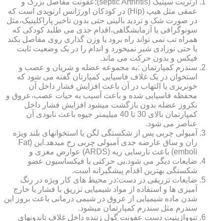
آرتریت سپتیک (septic Arthritis):عفونت مفاصل بزرگ و
عمقی مثل هیپ (Hip) در کودکان اورژانس ارتوپدی است که
در صورت شک و تردید بالینی حتی بدون تاخیر پاراکلینیک،مثل
سونوگرافی یا آزمایشگاهی،اقدام جدی می طلبد کودکی که
همراه تب نمی تواند راه برود یا وزن گذاری روی مفاصل بکند
یا حتی نوزادی شیر نمیخورد و اندام را در یک وضعیت ثابت
فیکس و بدون حرکت می ماند.
سندرم کمپارتمان :به مجموعه عضله و شریان و عصب و
استخوان در یک غلاف فاسیایی کمپارتان گفته می شود که
خونریزی یا التهاب در آن باعث افزایش فشار داخل آن
محفظه فاسیایی شده و باعث آسیب به حیات عصب،عروق و
نکروز عضله بدون بازگشت میشود افزایش فشار داخل
کمپارتمان بالای 30 تا 40 میلیمتر جیوه باعث نابودی آن
عناصر می شود.
آمبولی چربی پس از شکستگی لگن یا استخوانهای بلند ویژه
ران و ساق عارضه جدی آمبولی چربی رخ میدهد.این (Fat
emboli) باعث نارسایی ریه (ARDS) عوارض مغزی و
ضایعات دیگر می شود.بی حرکتی یا فیکساسیون عضو
شکستگی بهترین اقدام پیشگیرانه است.
ضایعات تزریقی در دست:در محیط های کار ویژه در رنگ
آمیزی ها و استفاده از مواد شیمیایی تزریق با فشار یا خارج
شدن ماده شیمیایی از عروق در شیمی درمانی باعث بروز این
سندرم مثل سندرم کمپارتمان میشود.
تنوواژینیت دست عفونت گول زننده داخل غلاف تاندونهای