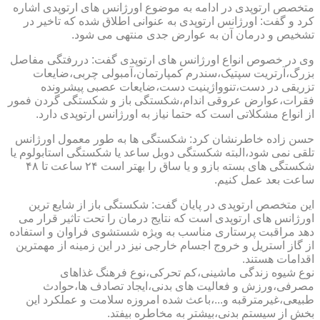
متخصص ارتوپدی در ادامه به موضوع اورژانس های ارتوپدی اشاره
کرد و گفت: اورژانس ارتوپدی به عنوانی اطلاق شده که تاخیر در
تشخیص و درمان آن به عوارض جدی منتهی می شود.
وی در خصوص انواع اورژانس های ارتوپدی گفت: دررفتگی مفاصل
بزرگ،آرتریت سپتیک،سندرم کمپارتمان،آمبولی چربی،ضایعات
تزریقی در دست،تنوواژینیت دست،ضایعات عصبی پیشرونده
فقرات،عوارض عروقی اندام،شکستگی باز و شکستگی گردن فمور
از انواع مشکلاتی است که حتما نیاز به اورژانس ارتوپدی دارد.
حسن زاده خاطرنشان کرد: شکستگی ها به طور معمول اورژانس
تلقی نمی شود،البته شکستگی دوبل ساعد یا شکستگی استابولوم یا
شکستگی های بسته بازو و یا ساق را بهتر است ۲۴ ساعت تا ۴۸
ساعت بعد عمل کنیم.
این متخصص ارتوپدی در پایان گفت: شکستگی باز از شایع ترین
اورژانس های ارتوپدی است که نتایج درمان را تحت تاثیر قرار می
دهد مراقبت پرستاری مناسب به ویژه شستشوی فراوان و استفاده
از گاز استریل و خروج اجسام خارجی نیز در این زمینه از مهمترین
اقدامات هستند.
نوع شیوه زندگی ماشینی،کم تحرکی،نوع فرهنگ غذاهای
مصرفی،ورزش و فعالیت های بدنی،ایجاد تصادف ها،حوادث
طبیعی،غیرمترقبه و...،باعث شده امروزه سلامت و عملکرد این
بخش از سیستم بدنی،بیشتر به مخاطره بیفتد.