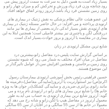
بسیار زیاد است،به همین دلیل به سرعت به سمت آرتروز پیش می
رود.چنانچه وزن فرد زیاد،ورزش و تحرکش کم و میزان چهار زانو و
روی زمین نشستن فرد زیاد باشد،آرتروز زودتر اتفاق خواهد افتاد.
این عضو هیئت عالی نظام پزشکی به نقش ژنتیک در بیماری های
ارتوپدی پرداخته و می افزاید: در حال حاضر مسئله ژنتیک در بیماری
های ارتوپدی نقش بسیار اندکی دارند.بعضی از بیماری ها نیز مانند
دررفتگی لگن و پاچنبری نیز بیشتر فامیلی است؛ همچنین ابتلا به این
بیماری در مقایسه با آرتروز و بروز حوادث،بسیار اندک است.
شایع ترین مشکل ارتوپدی در زنان
بر اساس گزارش سایت پلیس،درد مفاصل زانو،بیشترین درد
مفاصل در میان افراد مختلف به شمار می رود که شیوه نشستن
روی زمین،برخاستن و همچنین افزایش سن،از عوامل تاثیرگذار بر
این موضوع هستند.
حسین فراهینی،رئیس بخش آموزشی ارتوپدی بیمارستان رسول
اکرم(ص) نیز استئوآرتریت یا آرتروز(ساییدگی مفاصل)،دفرمیته ها
مانند زانوی پرانتزی،ضربدری و ساییدگی کشکک(در جوان ها به ویژه
خانم ها) را شایع ترین بیماری های زانو در ارتوپدی نام برده و می
گوید: آرتروز شایع ترین بیماری ارتوپدی به حساب می آید.به طور
معمول آرتروز در مفاصل هیپ یا لگن،زانو و شانه رخ می دهد که
معمولا در خانم ها از سن 55 سالگی و در آقایان از سن 65 سالگی