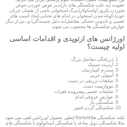
عفونت (به علت شکستگی های باز)،دیر جوش خوردن،جوش
نخوردن،نکروز آواسکولار(مرگ استخوانی ناشی از نقصان جریان
خون)،کوتاه شدن استخوان در اندام های تحتانی،ایجاد آسیب های
عصبی و تاندونی،خشکی مفاصل(به دلیل چسبندگی) و...نیز از دیگر
عوارض شکستگی ها محسوب می شوند.
اورژانس های ارتوپدی و اقدامات اساسی
اولیه چیست؟
دررفتگی مفاصل بزرگ
آرتریت سپتیک
سندرم کمپارتمان
آمبولی چربی
ضایعات تزریقی در دست
تنوواژینیت دست
ضایعات عصبی پیشرونده فقرات
عوارض عروقی اندام
شکستگی باز
شکستگی گردن فمور
نکته: شکستگی ها(fracture )بطور معمول اورژانس تلقی نمی شود
مثلا شکستگی دوبل ساعد یا شکستگی استابولوم یا شکستگی های