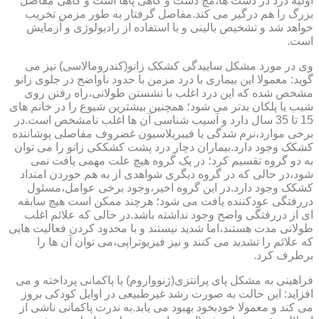
اولیه درد در دست ها،مچ دست و گاهی پاها است و گاهی مفاصل
بزرگ را هم درگیر می کند.مفاصل گرفتار به طور مزمن تخریب
خواهد شد و تشخیص بالینی و با استفاده از رادیولوژی و آزمایش
است.
وی در مورد مشکل ساییدگی کشکک زانو(کندرومالاسی) نیز می
گوید: معمولا این بیماری با درد مزمن با حدود ناواضح در جلوی زانو
مشخص شده که این درد اغلب با نشستن طولانی،راه رفتن روی
شیب یا پلکان بدتر می شود؛ همچنین بیشترین شیوع را در خانم های
15 تا 35 سال دارد و آسیب شناسی آن ها اغلب نامشخص است.در
برخی موارد،نرم شدگی یا فیبریلاسیون غضروف مفاصلی پوشاننده
کشکک وجود دارد.بیماران دچار درد پشت کشککی زانو را می توان
به دو گروه تقسیم کرد؛ در یک گروه هیچ علت مهمی یافت نمی
شود،در حالی که در گروه دیگری شواهدی از به هم خوردن امتداد
کشکک وجود دارد.در این گروه اخیر،وجود برخی عوامل،مسئول
دررفتگی عودکننده یافت می شود؛ هرچند ممکن است هیچ سابقه
ای از دررفتگی واضح وجود نداشته باشد.در حالی که علائم اغلب
طولانی مدت هستند،اما شدید نیستند و با محدود کردن فعالیت هایی
که علائم را تشدید می کنند و نیز فیزیوتراپی،می توان آن ها را
برطرف کرد.
فراهینی به مشکل پای پرانتزی(ژنوواروم) یا پاکمانی پرداخته و می
افزاید: این حالت به صورت رشد غیرطبیعی در اوایل کودکی بروز
می کند و معمولا خودبخود بهبود می یابد.به ندرت پاکمانی ناشی از