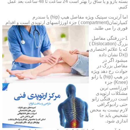
بسته بازو و یا ساق را بهتر است 24 ساعت تا 48 ساعت بعد عمل
کنیم.
اما آرتریت سپتیک ویژه مفاصل هیپ (hip) یا سندرم
کمپارتمان(compartment ) جزء اورژانسهای ارتوپدی است و اقدام
فوری را می طلبد.
1-دررفتگی مفاصل
بزرگ (Dislocation )
که با علائم اختصاری
((Dx نشان داده
میشود اگر در
مفاصل بزرگ در
حوادث رخ دهد ویژه
در هیپ (hip) یا زانو
(Knee) جزء
اورژانسی ترین
مشکلات ارتوپدی
است دررفتگی زانو
حتی رادیوگرافی
لازم نیست به محض
تشخیص باید جا
اندازی شود.