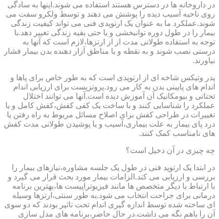
در داروخانه ها در دسترس هستند استفاده می شوند.اینها به سادگی
روی ناحیه آسیب دیده را پوشش می دهند و توسط ولکرو سفت می
شوند.عملکرد ما به عنوان یک ارتوپدی فنی می تواند کیفیت زندگی
بیمار را در طول دوره توانبخشی و یا حتی بقیه زندگی تغییر دهد.با
توجه به استفاده طولانی مدت از از ارتزها،لازم است که آنها به
درستی نصب شوند و به نقطه و یا مناطق آزار دهنده بدن بیمار فشار
نیاورند.
پدر وتیکس شاخه ای از ارتوپدی است که به طور خاص برای پاها و
اندام های پایینی بدن به کار می رود.پروتزیست برای ارزیابی اندام
تحتانی و بیومکانیک آن آموزش دیده است.آنها می توانند اختلال
عملکرد را شناسایی کنند و با ساخت یک کفی کفش،کفش کامل و یا
تغییرات در طراحی کفش برای اصلاح مسائل مربوط به راه رفتن یا
درد پای بیمار به علت بیماری،آسیب و یا پوشیدن طولانی مدت کفش
های نامناسب کمک کنند.
چه چیزی در آن دخیل است؟
در ابتدا یک ارتوپد فنی در طول یک جلسه مشاوره،نیازهای بیمار را
بررسی و ارزیابی می کند.الزامات بیمار مورد بحث قرار می گیرد و
با ارتباط با دیگر متخصص ها مانند فیزیوتراپیست ها،بهترین برنامه
درمانی برای جراحت انتخاب می شود.به طور سنتی،ارتزها وسیله
ای ساخته شده توسط اندازه گیری اندام تحت تاثیر بودند که دو سوی
آن را باهم نگه می داشت.در حال حاضر،برنامه های مدل سازی