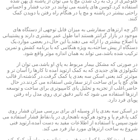
جلوگیری از رگ به رگ شدن مچ پا می توان از پاشنه ی پهن شده
استفاده کرد.کوسن های پاشنه می توانند در جذب فشار و احساس
راحتی بیشتر در پاشنه و مچ پا در هنگام راه رفتن یا دویدن کمک
کنند.
اگر چه ارتزهای سفارشی به میزان قابل توجهی از دستگاه های
موجود در بازار گرانتر هستند اما طول عمر بیشتری دارند و پشتیبانی
یا اصلاح بیشتری را ارائه می دهند.با این حال،در بعضی موارد،یک
دستگاه از پیش ساخته،به ویژه هنگامی که با برنامه کشش و تمرین
ترکیب شده باشد،می تواند به همان اندازه موثر واقع شود.
در صورتی که مشکل بیمار مربوط به پای او باشد،می توان از
تکنولوژی های جدیدی که به کمک ارتوپد آمده تا کارها را آسان تر و
موثرتر کند یعنی اسکن سه بعدی پا کمک گرفت.در گذشته،از قالب
های گچ پا برای ساخت ارتز سفارشی استفاده می کردند.در حال
حاضر،اغلب از تجزیه و تحلیل پای کامپیوتری برای ساخت و توسعه
ارتزها استفاده می شود که تاثیر دقیق تری روی مدل راه رفتن
پویای فرد دارد.
در اسکن سه بعدی پا از وسیله ای برای بررسی میزان فشار روی
کف پا،فرم پا و وجود هرگونه ناهنجاری در پا،نقاط فشار استفاده می
شود.سپس با استفاده از اطلاعات مفید به دست آمده،ارتوپد فنی
شروع به ساخت ارتزهای مورد نیاز فرد می کند.
برخی از مشکلات پا که ارتوپد فنی می تواند به درمان آن کمک کند