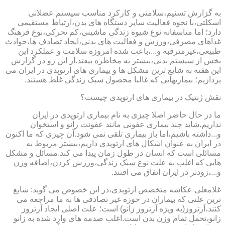
به گزارش تسنیم،سلامتی و کارکرد مناسب سیستم عضلانی
اسکلتی،با نحوه فعالیت سایر دستگاه های بدن،ارتباط مستقیمی
دارد؛ اما متاسفانه نوع شیوه زندگی ماشینی،کم تحرکی،نوع فرهنگ
غذاهای مصرفی،ورزش و فعالیت های بدنی،ایجاد تصادف ها،حوادث
طبیعی،غیرمترقبه و...،باعث شده امروزه سلامت و عملکرد این
بخش از سیستم بدنی،بیشتر به مخاطره بیفتد.از این رو در گزارش
این هفته به شایع ترین مشکل ها و بیماری های ارتوپدی در ایران می
پردازیم؛ بیماریهایی که غالبا محصول سبک زندگی غلط هستند.
نقش ژنتیک در بیماری های ارتوپدی چیست؟
ما در حال حاضر اصلا چیزی به نام بیماری ارتوپدی در ایران
نداریم.شاید چند بیماری عفونی مانند عفونت زانو و استخوان
و...داشته باشیم،اما باز بیماری تلقی نمی شود.آن چیزی که ما اکنون
در ایران به عنوان اشکال های ارتوپدی داریم،بیشتر مربوط به
مسائلی است که انسان در طول زمان پیدا می کند.مسائل و مشکل
هایی که اغلب به علت نوع سبک زندگی،ورزش کردن،اضافه وزن
و...،زودتر در ایران اتفاق می افتند.
غلامعلی عکاشه متخصص ارتوپدی،در این خصوص می گوید: شایع
ترین علتی که بیماران در حوزه غیر تصادفی ها به ما مراجعه می
کنند،آرتروز(به ویژه آرتروز زانو) است؛ علت اصلی ایجاد آرتروز
زانو،تحمل تمام وزن بدن است.اغلب صدمه های وارد شده به زانو