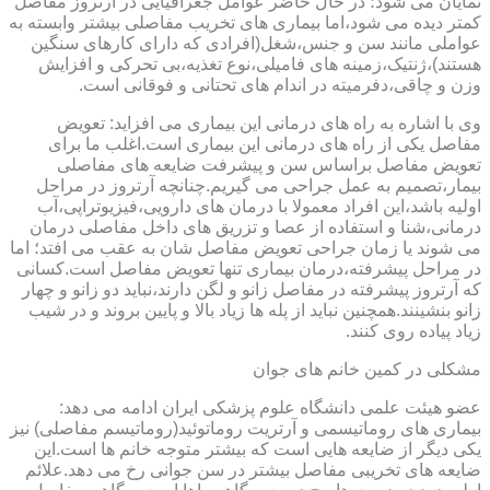
نمایان می شود؛ در حال حاضر عوامل جغرافیایی در آرتروز مفاصل
کمتر دیده می شود،اما بیماری های تخریب مفاصلی بیشتر وابسته به
عواملی مانند سن و جنس،شغل(افرادی که دارای کارهای سنگین
هستند)،ژنتیک،زمینه های فامیلی،نوع تغذیه،بی تحرکی و افزایش
وزن و چاقی،دفرمیته در اندام های تحتانی و فوقانی است.
وی با اشاره به راه های درمانی این بیماری می افزاید: تعویض
مفاصل یکی از راه های درمانی این بیماری است.اغلب ما برای
تعویض مفاصل براساس سن و پیشرفت ضایعه های مفاصلی
بیمار،تصمیم به عمل جراحی می گیریم.چنانچه آرتروز در مراحل
اولیه باشد،این افراد معمولا با درمان های دارویی،فیزیوتراپی،آب
درمانی،شنا و استفاده از عصا و تزریق های داخل مفاصلی درمان
می شوند یا زمان جراحی تعویض مفاصل شان به عقب می افتد؛ اما
در مراحل پیشرفته،درمان بیماری تنها تعویض مفاصل است.کسانی
که آرتروز پیشرفته در مفاصل زانو و لگن دارند،نباید دو زانو و چهار
زانو بنشینند.همچنین نباید از پله ها زیاد بالا و پایین بروند و در شیب
زیاد پیاده روی کنند.
مشکلی در کمین خانم های جوان
عضو هیئت علمی دانشگاه علوم پزشکی ایران ادامه می دهد:
بیماری های روماتیسمی و آرتریت روماتوئید(روماتیسم مفاصلی) نیز
یکی دیگر از ضایعه هایی است که بیشتر متوجه خانم ها است.این
ضایعه های تخریبی مفاصل بیشتر در سن جوانی رخ می دهد.علائم