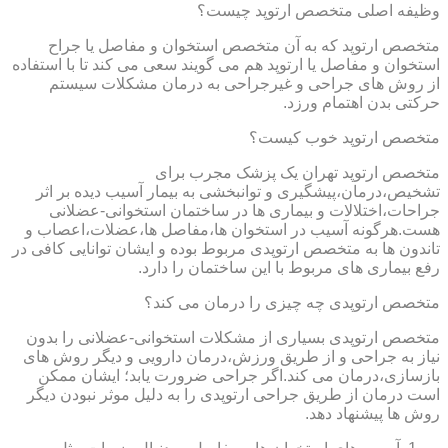
وظیفه اصلی متخصص ارتوپد چیست؟
متخصص ارتوپد که به آن متخصص استخوان و مفاصل یا جراح
استخوان و مفاصل یا ارتوپد هم می گویند سعی می کند تا با استفاده
از روش های جراحی و غیرجراحی به درمان مشکلات سیستم
حرکتی بدن اهتمام ورزد.
متخصص ارتوپد خوب کیست؟
متخصص ارتوپد تهران یک پزشک مجرب برای
تشخیص،درمان،پیشگیری و توانبخشی به بیمار آسیب دیده بر اثر
جراحات،اختلالات و بیماری ها در ساختمان استخوانی-عضلانی
هست.هرگونه آسیب در استخوان ها،مفاصل ها،عضلات،اعصاب و
تاندون ها به متخصص ارتوپدی مربوط بوده و ایشان توانایی کافی در
رفع بیماری های مربوط با این ساختمان را دارد.
متخصص ارتوپدی چه چیزی را درمان می کند؟
متخصص ارتوپدی بسیاری از مشکلات استخوانی-عضلانی را بدون
نیاز به جراحی و از طریق ورزش،درمان دارویی و دیگر روش های
بازسازی،درمان می کند.اگر جراحی ضرورت یابد؛ ایشان ممکن
است درمان از طریق جراحی ارتوپدی را به دلیل موثر نبودن دیگر
روش ها پیشنهاد دهد.