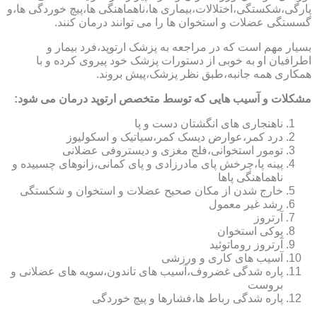
پارگی،شکستگی،اختلالات،بیماری ها،ناهماهنگی ها،پیچ خوردگی ها،و
گسستگی عضلات و استخوان ها را می توانند درمان کنند.
بسیار مهم است که در مراجعه به پزشک ارتوپد،فرد بیمار و
اطرافیان او به خوبی از دستورات پزشک خود پیروی کرده و با
همکاری همه جانبه،طبق نظر پزشک،پیش بروند.
مشکلات و آسیب هایی که توسط متخصص ارتوپد درمان می شود:
ناهنجاری های انگشتان دست و پا
درد کمر،عوارض دیسک کمر،سیاتیک و اسکولیوز
تومور استخوانی،فلج مغزی و دیستروفی عضلانی
پینه پا،چرخش پای مادرزادی و پای کمانی،زانوهای چسبیده و
ناهماهنگی پاها
خارج شدن از مکان صحیح عضلات و استخوان و شکستگی
رشد غیر معمول
آرتروز
پوکی استخوان
آرتروز روماتوئید
آسیب های کاری و ورزشی
پاره شدگی غضروف،آسیب های تاندون،سویه های عضلانی و
بروست
پاره شدگی رباط ها،فشارها و پیچ خوردگی