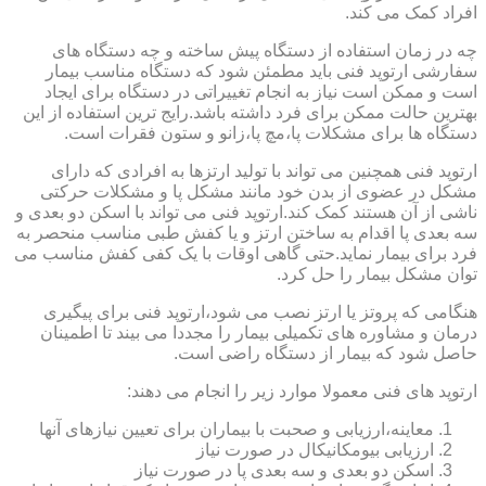
افراد کمک می کند.
چه در زمان استفاده از دستگاه پیش ساخته و چه دستگاه های
سفارشی ارتوپد فنی باید مطمئن شود که دستگاه مناسب بیمار
است و ممکن است نیاز به انجام تغییراتی در دستگاه برای ایجاد
بهترین حالت ممکن برای فرد داشته باشد.رایج ترین استفاده از این
دستگاه ها برای مشکلات پا،مچ پا،زانو و ستون فقرات است.
ارتوپد فنی همچنین می تواند با تولید ارتزها به افرادی که دارای
مشکل در عضوی از بدن خود مانند مشکل پا و مشکلات حرکتی
ناشی از آن هستند کمک کند.ارتوپد فنی می تواند با اسکن دو بعدی و
سه بعدی پا اقدام به ساختن ارتز و یا کفش طبی مناسب منحصر به
فرد برای بیمار نماید.حتی گاهی اوقات با یک کفی کفش مناسب می
توان مشکل بیمار را حل کرد.
هنگامی که پروتز یا ارتز نصب می شود،ارتوپد فنی برای پیگیری
درمان و مشاوره های تکمیلی بیمار را مجددا می بیند تا اطمینان
حاصل شود که بیمار از دستگاه راضی است.
ارتوپد های فنی معمولا موارد زیر را انجام می دهند:
معاینه،ارزیابی و صحبت با بیماران برای تعیین نیازهای آنها
ارزیابی بیومکانیکال در صورت نیاز
اسکن دو بعدی و سه بعدی پا در صورت نیاز