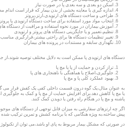
اسکن دو بعدی و سه بعدی پا در صورت نیاز
اندازه گیری یا معاینه بخشی از بدن بیمار که قرار است اندام
طراحی و ساخت دستگاه های ارتوپدی،ارتز،پروتز
انتخاب مواد مورد استفاده برای ساخت دستگاه ارتوپدی یا پروتز
آموزش بیماران در مورد نحوه استفاده و مراقبت از دستگاه ها
تنظیم،تعمیر و یا جایگزینی دستگاه های پروتز و ارتوپدی
تغییر تنظیمات دستگاه ها برای راحتی بیشتر،قرارگیری مناسب
نگهداری سابقه و مستندات در پرونده های بیماران
دستگاه های ارتوپدی پا ممکن است به دلایل مختلف توصیه شوند،از جم
تراز کردن و حمایت از پا یا مچ پا
جلوگیری،اصلاح یا هماهنگی با ناهنجاری های پا
بهبود عملکرد کلی پا و مچ پا
به عنوان مثال،یک گوه درون قسمت داخلی کفی یک کفش قرار می گیرد تا
یا مچ پا کاهش دهد.برای افزایش حمایت از مچ پا و کمک به جلوگیری 
پاشنه و مچ پا در هنگام راه رفتن یا دویدن کمک کنند.
اگر چه ارتزهای سفارشی به میزان قابل توجهی از دستگاه های موجود در
پیش ساخته،به ویژه هنگامی که با برنامه کشش و تمرین ترکیب شده باش
در صورتی که مشکل بیمار مربوط به پای او باشد،می توان از تکنولوژی