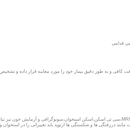
بی قدامی
ت کافی و به طور دقیق بیمار خود را مورد معاینه قرار داده و تشخیص
پزشک ارتوپد همچنین ممکن است برای داشتن یک تشخیص درست به MRI،سی تی اسکن،اسکن استخوان،سو
ند دررفتگی ها و شکستگی ها ارتوپد باید تغییراتی را در استخوان و مف