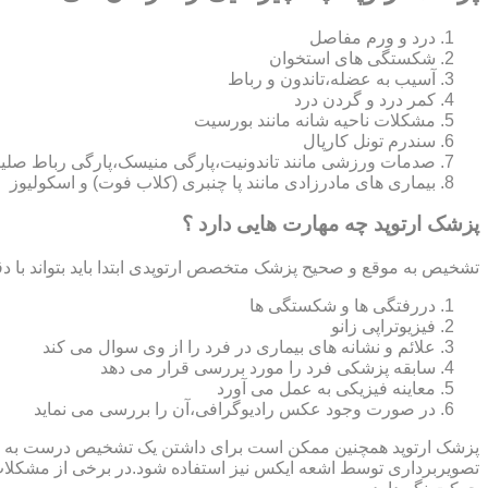
درد و ورم مفاصل
شکستگی های استخوان
آسیب به عضله،تاندون و رباط
کمر درد و گردن درد
مشکلات ناحیه شانه مانند بورسیت
سندرم تونل کارپال
صدمات ورزشی مانند تاندونیت،پارگی منیسک،پارگی رباط صلی
بیماری های مادرزادی مانند پا چنبری (کلاب فوت) و اسکولیوز
پزشک ارتوپد چه مهارت هایی دارد ؟
تشخیص به موقع و صحیح پزشک متخصص ارتوپدی ابتدا باید بتواند با دق
دررفتگی ها و شکستگی ها
فیزیوتراپی زانو
علائم و نشانه های بیماری در فرد را از وی سوال می کند
سابقه پزشکی فرد را مورد بررسی قرار می دهد
معاینه فیزیکی به عمل می آورد
در صورت وجود عکس رادیوگرافی،آن را بررسی می‎ نماید
تصویربرداری توسط اشعه ایکس نیز استفاده شود.در برخی از مشکلات مان