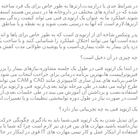
در شرایط جدی یا درازمدت،ارتزها به طور خاص برای یک فرد ساخته 
شده که در اندازه های مختلف در داروخانه ها در دسترس هستند است
شوند.عملکرد ما به عنوان یک ارتوپدی فنی می تواند کیفیت زندگی بیمار
ارتزها،لازم است که آنها به درستی نصب شوند و به نقطه و یا مناطق آزا
پدر وتیکس شاخه ای از ارتوپدی است که به طور خاص برای پاها و اندام
دیده است.آنها می توانند اختلال عملکرد را شناسایی کنند و با ساخ
درد پای بیمار به علت بیماری،آسیب و یا پوشیدن طولانی مدت کفش ه
چه چیزی در آن دخیل است؟
در ابتدا یک ارتوپد فنی در طول یک جلسه مشاوره،نیازهای بیمار را برر
فیزیوتراپیست ها،بهترین برنامه درمانی برای جراحت انتخاب می شود.
حاضر،برنامه
طرح اولیه می دهند.در طی مرحله تولید بعدی،ارتوپد فنی و ارتوپد بر
استفاده،نصب و برداشتن آن آموزش می بیند.در طی جلسات بعدی،ارتوپ
است.در صورت نیاز در طول دوره توانبخشی تنظیمات و یا تعمیرات ان
یک ارتوپد فنی به چه تجربیاتی نیاز دارد؟
برای تبدیل شدن به یک ارتوپد فنی،شما باید به یادگیری چگونگی حر
نیاز،داشته باشید.مهارت های بین فردی نیز لازم است چرا که شما با ب
استفاده از ابتکار عمل و کار تیمی.مهارت های IT قوی در اینکار در حال پر رنگ تر شدن است،زیرا فناوری کامپیوتری تبدیل به بخش قابل توجهی از فرایند تولید ابزارهای مربوط به ارتوپدی فنی می شود.