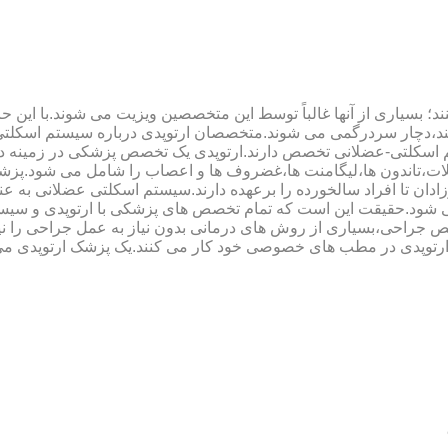
؛ بسیاری از آنها غالباً توسط این متخصصین ویزیت می شوند.با این ح
هند،دچار سردرگمی می شوند.متخصصان ارتوپدی درباره سیستم اسکلت
 اسکلتی-عضلانی تخصص دارند.ارتوپدی یک تخصص پزشکی در زمینه د
،تاندون ها،لیگامنت ها،غضروف ها و اعصاب را شامل می شود.پزشک
دان تا افراد سالخورده را برعهده دارند.سیستم اسکلتی عضلانی به ع
می شود.حقیقت این است که تمام تخصص های پزشکی با ارتوپدی و سیس
جراحی،بسیاری از روش های درمانی بدون نیاز به عمل جراحی را نیز ب
 ارتوپدی در مطب های خصوصی خود کار می کنند.یک پزشک ارتوپدی می