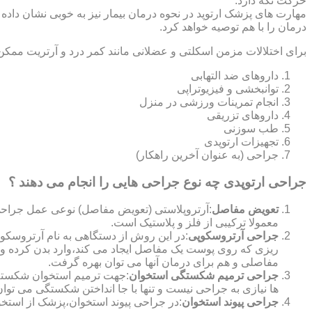
حرکت نگه دارد.
مهارت های پزشک ارتوپد در نحوه درمان بیمار نیز به خوبی نشان داده
درمان را با هم توصیه خواهد کرد.
برای اختلالات مزمن اسکلتی و عضلانی مانند کمر درد و آرتریت ممکن
داروهای ضد التهابی
توانبخشی و فیزیوتراپی
انجام تمرینات ورزشی در منزل
داروهای تزریقی
طب سوزنی
تجهیزات ارتوپدی
جراحی (به عنوان آخرین راهکار)
جراحی ارتوپدی چه نوع جراحی هایی را انجام می دهند ؟
تعویض مفاصل
:آرتروپلاستی (تعویض مفاصل) نوعی عمل جراحی
معمولا ترکیبی از فلز و پلاستیک است.
جراحی آرتروسکوپی
:در این روش از دستگاهی به نام آرتروس
ریزی که روی پوست یک مفاصل ایجاد می کند،وارد بدن کرده و
مفاصلی و هم برای درمان آنها می توان بهره گرفت.
جراحی ترمیم شکستگی استخوان
:جهت ترمیم استخوان شکسته گ
ها نیازی به جراحی نیست و تنها با جا انداختن شکستگی می توان
جراحی پیوند استخوان
:در جراحی پیوند استخوان،پزشک از استخ