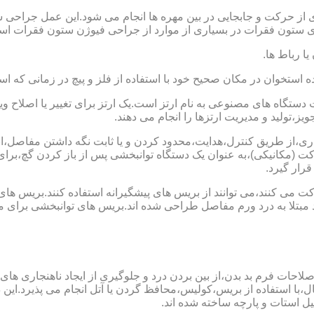
 از حرکت و جابجایی در بین مهره ها انجام می شود.این عمل جراحی س
 ستون فقرات در بسیاری از موارد از جراحی فیوژن ستون فقرات است
یا رباط ها.
خوان در مکان صحیح خود با استفاده از فلز و پیچ در زمانی که است
ستگاه های مصنوعی به نام ارتز است.یک ارتز برای تغییر یا اصلا
ز،تولید و مدیریت ارتزها را انجام می دهند.
ماری،از طریق کنترل،هدایت،محدود کردن و یا ثابت نگه داشتن مفاصل،اند
ت (مکانیکی)،به عنوان یک دستگاه توانبخشی پس از باز کردن گچ،بر
رار گیرد.
می کنند،می توانند از بریس های پیشگیرانه استفاده کنند.بریس های
د مبتلا به درد ورم مفاصل طراحی شده اند.بریس های توانبخشی برای
لاحات فرم بد بدن،از بین بردن درد و جلوگیری از ایجاد ناهنجاری های
ل،با استفاده از بریس،کولیس،محافظ گردن یا آتل انجام می پذیرد.این دس
یل استات و پارچه ساخته شده اند.