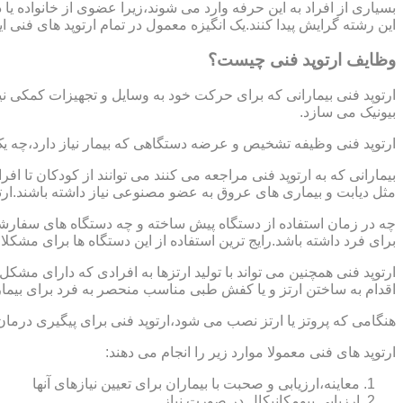
بسیاری از افراد به این حرفه وارد می شوند،زیرا عضوی از خانواده ی
این رشته گرایش پیدا کنند.یک انگیزه معمول در تمام ارتوپد های فنی 
وظایف ارتوپد فنی چیست؟
ارتوپد فنی بیمارانی که برای حرکت خود به وسایل و تجهیزات کمکی نی
بیونیک می سازد.
ارتوپد فنی وظیفه تشخیص و عرضه دستگاهی که بیمار نیاز دارد،چه ی
بیمارانی که به ارتوپد فنی مراجعه می کنند می توانند از کودکان تا 
مثل دیابت و بیماری های عروق به عضو مصنوعی نیاز داشته باشند.ارت
چه در زمان استفاده از دستگاه پیش ساخته و چه دستگاه های سفارشی 
برای فرد داشته باشد.رایج ترین استفاده از این دستگاه ها برای مشکل
ارتوپد فنی همچنین می تواند با تولید ارتزها به افرادی که دارای مش
اقدام به ساختن ارتز و یا کفش طبی مناسب منحصر به فرد برای بیما
هنگامی که پروتز یا ارتز نصب می شود،ارتوپد فنی برای پیگیری درمان
ارتوپد های فنی معمولا موارد زیر را انجام می دهند:
معاینه،ارزیابی و صحبت با بیماران برای تعیین نیازهای آنها
ارزیابی بیومکانیکال در صورت نیاز