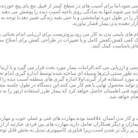
می شود،اما برای آسیب های در سطح کمتر از قبیل مچ پای پیچ خورده
فاده می شوند.اینها به سادگی روی ناحیه آسیب دیده را پوشش می ده
 را در طول دوره توانبخشی و یا حتی بقیه زندگی تغییر دهد.با توجه به 
ر دهنده بدن بیمار فشار نیاورند.
 های پایینی بدن به کار می رود.پروتزیست برای ارزیابی اندام تحتانی 
ت یک کفی کفش،کفش کامل و یا تغییرات در طراحی کفش برای اصلاح مسا
ای نامناسب کمک کنند.
سی و ارزیابی می کند.الزامات بیمار مورد بحث قرار می گیرد و با ارتب
به طور سنتی،ارتزها وسیله ای ساخته شده توسط اندازه گیری اندام تح
 های مدل سازی کامپیوتری مانند CAD و CAM می توانند مورد استفاده قرار گیرند،اولا اندازه گیری
ای تولید محصول نهایی با هم کار می کنند.این دستگاه در طول جلسه م
د فنی اطمینان حاصل خواهد کرد که بیمار طرز استفاده ارتوز را به 
جام خواهد شد.
کت و کار بدن انسان علاقمند بوده،مهارت های فنی و عملی خوب و مها
یماران و دیگر همکاران تعامل دارید.مهارت های بین فردی عبارتند از 