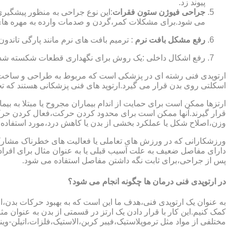
پیوند زد.
جراحی فیوژن ستون فقرات
:این نوع جراحی به منظور پیشگیری
می شود.برای مشکلات کمر،گردن و صدمات وارده به مهره های
رفع مشکل بافت نرم
: ترمیم بافت های نرم مانند پارگی تاندون 
رفع اشکال داخلی :یک روش برای نگهداری قطعات شکسته شده است
ارتوپدی فنی رشته ای در پزشکی است که مربوط به طراحی و ساخت د
اسکلتی روی بدن قرار می گیرد.ارتوپد های فنی پزشکانی هستند که تجوی
ارتزها ممکن است برای حمایت از اندام بیماران مجروح یا مبتلا به بی
قرار گیرند.آنها ممکن است برای محدود کردن حرکت،فعال کردن حرک
وزن،اصلاح شکل یا عملکرد بخشی از بدن یا کاهش درد،مورد استفاده ق
ورزشکارانی که در ورزش های تعاملی یا فعالیت های خطرناک مشارکت 
دارای مفاصل ضعیف به علت آسیب قبلی یا به عنوان مثال برای افرا
پس از جراحی،برای ثابت نگه داشتن مفاصل استفاده می شود.
در ارتوپدی فنی درمان ها چگونه انجام می شود؟
به عنوان یک ارتوپدی فنی،هدف ما این است که به بهبود حرکات بدن،اص
کمک کنیم.این کار با قرار دادن یک ارتز در قسمتی از بدن به عنوان مثا
مختلفی از مواد مثل ترموپلاستیک،فیبر کربن،الاستیک،فلزات،اتیلن-وین