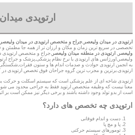
ارتوپدی میدان
ارتوپدی در میدان ولیعصر
,
جراح و متخصص ارتوپدی در میدان ولیعصر
تخصصی در سریع ترین زمان و مکان و ارزان تر از همه جا مطمئن و قانونی شبانه روزی 24 ساعت حتی در روز های تعطیل,ا
ولیعصر
,
ارتوپدی در منطقه میدان ولیعصر
,جراح و متخصص ارتوپدی در 
ولیعصر,اورژانس های ارتوپدی با نرخ نظام پزشکی,پزشک و جراح ارتو
به انجمن ارتوپدی حوادث و صدمات اندام ها و ستون فقرات,شکستگی 
ارتوپدی.برترین ‏و ‏مجرب ‏ترین ‏گروه ‏جراحان ‏فوق ‏تخصص ‏ارتوپدی 
ارتوپدی شاخه ای از علم پزشکی است که سیستم اسکلت و حرکت بدن ا
معنا نیست که وظیفه متخصص ارتوپد فقط به جراحی محدود می شود.برا
است از بدو تولد وجود داشته باشند و برخی دیگر نیز ممکن است بر اثر
ارتوپدی چه تخصص های دارد؟
دست و اندام فوقانی
پا و مچ پا
تومورهای سیستم حرکتی