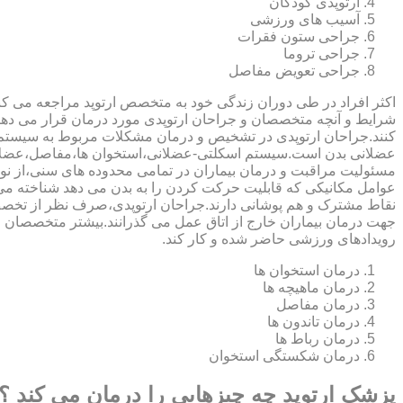
ارتوپدی کودکان
آسیب های ورزشی
جراحی ستون فقرات
جراحی تروما
جراحی تعویض مفاصل
اکثر افراد در طی دوران زندگی خود به متخصص ارتوپد مراجعه می کنند
شرایط و آنچه متخصصان و جراحان ارتوپدی مورد درمان قرار می د
کنند.جراحان ارتوپدی در تشخیص و درمان مشکلات مربوط به سیستم
عضلانی بدن است.سیستم اسکلتی-عضلانی،استخوان ها،مفاصل،عضلات
مسئولیت مراقبت و درمان بیماران در تمامی محدوده های سنی،از نوزا
عوامل مکانیکی که قابلیت حرکت کردن را به بدن می دهد شناخته 
نقاط مشترک و هم پوشانی دارند.جراحان ارتوپدی،صرف نظر از تخصص 
جهت درمان بیماران خارج از اتاق عمل می گذرانند.بیشتر متخصصان
رویدادهای ورزشی حاضر شده و کار کند.
درمان استخوان ها
درمان ماهیچه ها
درمان مفاصل
درمان تاندون ها
درمان رباط ها
درمان شکستگی استخوان
پزشک ارتوپد چه چیزهایی را درمان می کند ؟