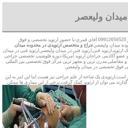
میدان ولیعصر
09912656520 آقای قمری-با حضور ارتوپد تخصصی و فوق
جراح و متخصص ارتوپدی در محدوده میدان
وپد,ارتوپد فنی,ارتوپد فنی در میدان ولیعصر,ارتوپد فنی در میدان
د و عضو آکادمی جراحان ارتوپد آمریکا،دوره فلوشیپ تخصصی جراحی
 و مفاصلی,مدرن ترین و مجهز ترین مرکز فوق تخصصی بین المللی
راپی فوق تخصصی در میدان ولیعصر,
ت.ارتوپدی یک شاخه از علم جراحی نیز هست اما این امر به این
ارند می توان از ارتوپد کمک گرفت.برخی از این بیماری ها ممکن