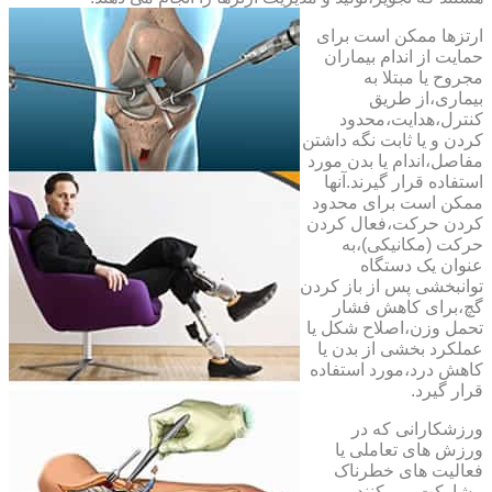
ارتزها ممکن است برای
حمایت از اندام بیماران
مجروح یا مبتلا به
بیماری،از طریق
کنترل،هدایت،محدود
کردن و یا ثابت نگه داشتن
مفاصل،اندام یا بدن مورد
استفاده قرار گیرند.آنها
ممکن است برای محدود
کردن حرکت،فعال کردن
حرکت (مکانیکی)،به
عنوان یک دستگاه
توانبخشی پس از باز کردن
گچ،برای کاهش فشار
تحمل وزن،اصلاح شکل یا
عملکرد بخشی از بدن یا
کاهش درد،مورد استفاده
قرار گیرد.
ورزشکارانی که در
ورزش های تعاملی یا
فعالیت های خطرناک
مشارکت می کنند،می