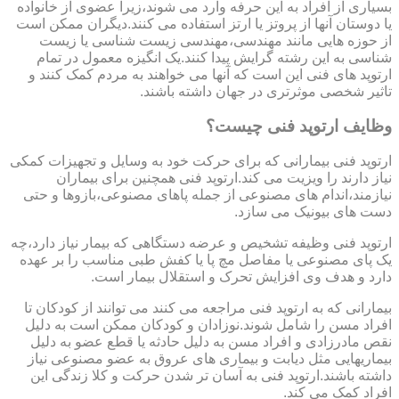
بسیاری از افراد به این حرفه وارد می شوند،زیرا عضوی از خانواده
یا دوستان آنها از پروتز یا ارتز استفاده می کنند.دیگران ممکن است
از حوزه هایی مانند مهندسی،مهندسی زیست شناسی یا زیست
شناسی به این رشته گرایش پیدا کنند.یک انگیزه معمول در تمام
ارتوپد های فنی این است که آنها می خواهند به مردم کمک کنند و
تاثیر شخصی موثرتری در جهان داشته باشند.
وظایف ارتوپد فنی چیست؟
ارتوپد فنی بیمارانی که برای حرکت خود به وسایل و تجهیزات کمکی
نیاز دارند را ویزیت می کند.ارتوپد فنی همچنین برای بیماران
نیازمند،اندام های مصنوعی از جمله پاهای مصنوعی،بازوها و حتی
دست های بیونیک می سازد.
ارتوپد فنی وظیفه تشخیص و عرضه دستگاهی که بیمار نیاز دارد،چه
یک پای مصنوعی یا مفاصل مچ پا یا کفش طبی مناسب را بر عهده
دارد و هدف وی افزایش تحرک و استقلال بیمار است.
بیمارانی که به ارتوپد فنی مراجعه می کنند می توانند از کودکان تا
افراد مسن را شامل شوند.نوزادان و کودکان ممکن است به دلیل
نقص مادرزادی و افراد مسن به دلیل حادثه یا قطع عضو به دلیل
بیماریهایی مثل دیابت و بیماری های عروق به عضو مصنوعی نیاز
داشته باشند.ارتوپد فنی به آسان تر شدن حرکت و کلا زندگی این
افراد کمک می کند.