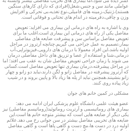
کمتر دیده می شود،اما بیماری های تخریب مفاصلی بیشتر وابسته به
عواملی مانند سن و جنس،شغل(افرادی که دارای کارهای سنگین
هستند)،ژنتیک،زمینه های فامیلی،نوع تغذیه،بی تحرکی و افزایش
وزن و چاقی،دفرمیته در اندام های تحتانی و فوقانی است.
وی با اشاره به راه های درمانی این بیماری می افزاید: تعویض
مفاصل یکی از راه های درمانی این بیماری است.اغلب ما برای
تعویض مفاصل براساس سن و پیشرفت ضایعه های مفاصلی
بیمار،تصمیم به عمل جراحی می گیریم.چنانچه آرتروز در مراحل
اولیه باشد،این افراد معمولا با درمان های دارویی،فیزیوتراپی،آب
درمانی،شنا و استفاده از عصا و تزریق های داخل مفاصلی درمان
می شوند یا زمان جراحی تعویض مفاصل شان به عقب می افتد؛ اما
در مراحل پیشرفته،درمان بیماری تنها تعویض مفاصل است.کسانی
که آرتروز پیشرفته در مفاصل زانو و لگن دارند،نباید دو زانو و چهار
زانو بنشینند.همچنین نباید از پله ها زیاد بالا و پایین بروند و در شیب
زیاد پیاده روی کنند.
مشکلی در کمین خانم های جوان
عضو هیئت علمی دانشگاه علوم پزشکی ایران ادامه می دهد:
بیماری های روماتیسمی و آرتریت روماتوئید(روماتیسم مفاصلی) نیز
یکی دیگر از ضایعه هایی است که بیشتر متوجه خانم ها است.این
ضایعه های تخریبی مفاصل بیشتر در سن جوانی رخ می دهد.علائم
اولیه درد در دست ها،مچ دست و گاهی پاها است و گاهی مفاصل