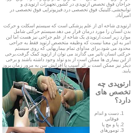
‏جراحان ‏فوق ‏تخصص ‏ارتوپدی ‏در ‏کشور.تجهیزات ارتوپدی و
توانبخشی.کلینیک فوق تخصصی درد.فیزیوتراپی فوق تخصصی در
امیرآباد,
ارتوپدی شاخه ای از علم پزشکی است که سیستم اسکلت و حرکت
بدن انسان را مورد درمان قرار می دهد.سیستم حرکتی شامل
موارد زیر است.ارتوپدی یک شاخه از علم جراحی نیز هست اما این
امر به این معنا نیست که وظیفه متخصص ارتوپد فقط به جراحی
محدود می شود.برای مداوای تمام بیماریهایی که روی سیستم
حرکتی انسان تاثیر می گذارند می توان از ارتوپد کمک گرفت.برخی
از این بیماری ها ممکن است از بدو تولد وجود داشته باشند و برخی
دیگر نیز ممکن است بر اثر آسیب یا افزایش سن به مرور زمان بروز
یابند.
ارتوپدی چه
تخصص های
دارد؟
دست و اندام
فوقانی
پا و مچ پا
تومورهای