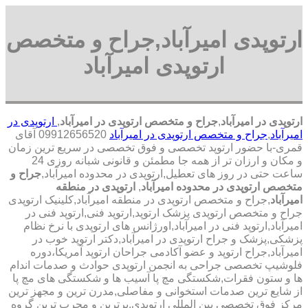
ارتوپدی امیرآباد,جراح و متخصص
ارتوپدی امیرآباد
ارتوپدی در امیرآباد
,
جراح و متخصص ارتوپدی در امیرآباد
,
ارتوپدی در
امیرآباد
,
جراح و متخصص ارتوپدی در امیرآباد
09912656520 آقای
قمری-با حضور ارتوپد تخصصی و فوق تخصصی در سریع ترین زمان
و مکان و ارزان تر از همه جا مطمئن و قانونی شبانه روزی 24
ساعت حتی در روز های تعطیل,ارتوپدی در محدوده امیرآباد,
جراح و
متخصص ارتوپدی در محدوده امیرآباد
,
ارتوپدی در منطقه
امیرآباد
,جراح و متخصص ارتوپدی در منطقه امیرآباد,کلینیک ارتوپدی
جراح و متخصص ارتوپدی پزشک ارتوپد,ارتوپد فنی,ارتوپد فنی در
امیرآباد,ارتوپد فنی در امیرآباد,اورژانس های ارتوپدی با نرخ نظام
پزشکی,پزشک و جراح ارتوپدی در امیرآباد,دکتر ارتوپد خوب در
امیرآباد,جراح ارتوپد و عضو آکادمی جراحان ارتوپد آمریکا،دوره
فلوشیپ تخصصی جراحی به انجمن ارتوپدی حوادث و صدمات اندام
ها و ستون فقرات,شکستگی مچ پا آسیب ها و شکستگی های مچ پا
از شایع ترین صدمات استخوانی و مفاصلی,مدرن ترین و مجهز ترین
مرکز فوق تخصصی بین المللی ارتوپدی.برترین ‏و ‏مجرب ‏ترین ‏گروه