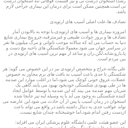
رشد) استخوان درشت نی و نیز قسمت فوقانی تنه استخوان درشت
نی است.همچنین ممکن است برای درمان این بیماری جراحی لازم
باشد.
تصادف ها،علت اصلی آسیب های ارتوپدی
امروزه بیماری ها و آسیب های ارتوپدی،با توجه به بالابودن آمار
تصادف ها و بروز حوادث طبیعی و غیرمترقبه،جزو پنج بیماری شایع
دنیا به حساب می آید که سالانه موجب ناتوانی و مرگ میلیون ها نفر
در سراسر جهان می شود.معمولا شکستگی های ناحیه مچ دست و
پا،بازو،شانه،لگن،ران و ساعد از مهم ترین آسیب های ارتوپدی در
بین مردم است.
علی یگانه،جراح و متخصص ارتوپدی نیز در این خصوص می گوید: هر
شکستگی تا حدی باعث آسیب به بافت های نرم مجاور به خصوص
عضلات،عروق خونی کوچک می شود،اما در اغلب موارد این صدمه
ها در طی بهبودی شکستگی خودبخود بهبود می یابند.گاهی یک
شریان مهم صدمه می بیند که این صدمه یا توسط عوامل ایجاد
کننده شکستگی به وجود می آید یا به وسیله لبه تیز جابجا شده
استخوان در زمان آسیب یا پس از آن حادث می شود.این عارضه می
تواند عواقب جدی به دنبال داشته باشد.در واقع می تواند باعث
ازدست رفتن اندام شود،اما خوشبختانه چندان شایع نیست.
این عضو هیئت علمی دانشگاه علوم پزشکی ایران می افزاید:
عفونت (به علت شکستگی های باز)،دیر جوش خوردن،جوش