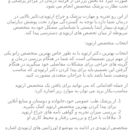
صورت گیرد که بخش بزرگی از فرایند درمان در مراکز پزشکی و
تحت نظارت پزشک متخصص انجام می شود.
از این رو تجربه و مهارت پزشک و جراح ارتوپدی،تاثیر بالایی در
درمان شما دارد.با توجه به گستردگی موارد تحت پوشش دپارتمان
ارتوپدی،بیمار ابتدا بایستی با شناسایی مشکل خود،به متخصص
مربوطه از میان تخصص های ارتوپدی دسترسی پیدا کند.
انتخاب متخصص ارتوپد:
انتخاب بهترین دکتر ارتوپد یا به طور خاص بهترین متخصص زانو یکی
از مهم ترین تصمیماتی است که شما در هنگام بررسی درمان و
گزینه های جراحی برای مشکلات مفاصلی خود میگیرید.در هنگام
گرفتن این تصمیم،باید برای پیدا کردن دکتر ارتوپدی که مناسب
وضعیت شما باشد باید با جراحان متعددی مشورت کنید.
از جمله اقداماتی که می توانید برای یافتن یک متخصص ارتوپد
مناسب،بکار برید می توان به موارد زیر اشاره کرد:
از پزشک طب عمومی خود،خانواده و دوستان و منابع آنلاین
برای پیدا کردن بهترین متخصص ارتوپد کمک بگیرید.
بررسی میزان تجربه و گواهی نامه های جراح ارتوپد.
ملاقات با جراح و بررسی رفتار و محیط کاری او
متخصص ارتوپدی در ادامه به موضوع اورژانس های ارتوپدی اشاره