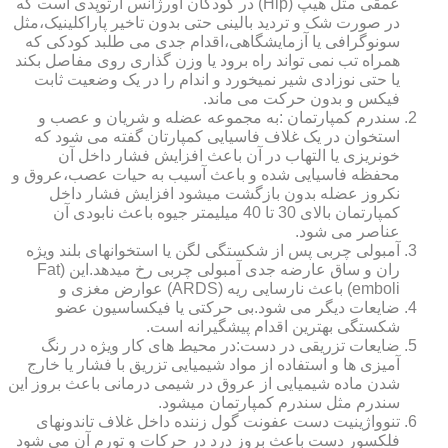
عمقی مثل هیپ (Hip) در کودکان اورژانس ارتوپدی است که
در صورت شک و تردید بالینی حتی بدون تاخیر پاراکلینیک،مثل
سونوگرافی یا آزمایشگاهی،اقدام جدی می طلبد کودکی که
همراه تب نمی تواند راه برود یا وزن گذاری روی مفاصل بکند
یا حتی نوزادی شیر نمیخورد و اندام را در یک وضعیت ثابت
فیکس و بدون حرکت می ماند.
سندرم کمپارتمان :به مجموعه عضله و شریان و عصب و
استخوان در یک غلاف فاسیایی کمپارتان گفته می شود که
خونریزی یا التهاب در آن باعث افزایش فشار داخل آن
محفظه فاسیایی شده و باعث آسیب به حیات عصب،عروق و
نکروز عضله بدون بازگشت میشود افزایش فشار داخل
کمپارتمان بالای 30 تا 40 میلیمتر جیوه باعث نابودی آن
عناصر می شود.
آمبولی چربی پس از شکستگی لگن یا استخوانهای بلند ویژه
ران و ساق عارضه جدی آمبولی چربی رخ میدهد.این (Fat
emboli) باعث نارسایی ریه (ARDS) عوارض مغزی و
ضایعات دیگر می شود.بی حرکتی یا فیکساسیون عضو
شکستگی بهترین اقدام پیشگیرانه است.
ضایعات تزریقی در دست:در محیط های کار ویژه در رنگ
آمیزی ها و استفاده از مواد شیمیایی تزریق با فشار یا خارج
شدن ماده شیمیایی از عروق در شیمی درمانی باعث بروز این
سندرم مثل سندرم کمپارتمان میشود.
تنوواژینیت دست عفونت گول زننده داخل غلاف تاندونهای
فلکسور دست باعث بروز درد در حرکات و تورم آن می شود