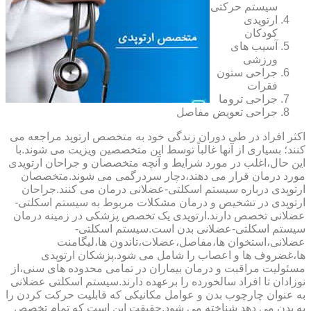
سیستم حرکتی
ارتوپدی
کودکان
آسیب های
ورزشی
جراحی ستون
فقرات
جراحی تروما
جراحی تعویض مفاصل
اکثر افراد در طی دوران زندگی خود به متخصص ارتوپد مراجعه می
کنند؛ بسیاری از آنها غالباً توسط این متخصصین ویزیت می شوند.با
این حال،اغلب در مورد شرایط و آنچه متخصصان و جراحان ارتوپدی
مورد درمان قرار می دهند،دچار سردرگمی می شوند.متخصصان
ارتوپدی درباره سیستم اسکلتی-عضلانی درمان می کنند.جراحان
ارتوپدی در تشخیص و درمان مشکلات مربوط به سیستم اسکلتی-
عضلانی تخصص دارند.ارتوپدی یک تخصص پزشکی در زمینه درمان
سیستم اسکلتی-عضلانی بدن است.سیستم اسکلتی-
عضلانی،استخوان ها،مفاصل،عضلات،تاندون ها،لیگامنت
ها،غضروف ها و اعصاب را شامل می شود.پزشکان ارتوپدی
مسئولیت مراقبت و درمان بیماران در تمامی محدوده های سنی،از
نوزادان تا افراد سالخورده را برعهده دارند.سیستم اسکلتی عضلانی
به عنوان چارچوب بدن و عوامل مکانیکی که قابلیت حرکت کردن را
به بدن می دهد شناخته می شود.حقیقت این است که تمام تخصص