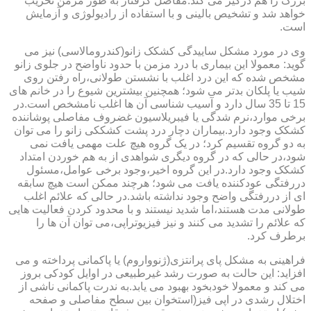
بزرگ را هم درگیر می کند.مفاصل گرفتار به طور مزمن تخریب
خواهد شد و تشخیص بالینی و با استفاده از رادیولوژی و آزمایش
است.
وی در مورد مشکل ساییدگی کشکک زانو(کندرومالاسی) نیز می
گوید: معمولا این بیماری با درد مزمن با حدود ناواضح در جلوی زانو
مشخص شده که این درد اغلب با نشستن طولانی،راه رفتن روی
شیب یا پلکان بدتر می شود؛ همچنین بیشترین شیوع را در خانم های
15 تا 35 سال دارد و آسیب شناسی آن ها اغلب نامشخص است.در
برخی موارد،نرم شدگی یا فیبریلاسیون غضروف مفاصلی پوشاننده
کشکک وجود دارد.بیماران دچار درد پشت کشککی زانو را می توان
به دو گروه تقسیم کرد؛ در یک گروه هیچ علت مهمی یافت نمی
شود،در حالی که در گروه دیگری شواهدی از به هم خوردن امتداد
کشکک وجود دارد.در این گروه اخیر،وجود برخی عوامل،مسئول
دررفتگی عودکننده یافت می شود؛ هرچند ممکن است هیچ سابقه
ای از دررفتگی واضح وجود نداشته باشد.در حالی که علائم اغلب
طولانی مدت هستند،اما شدید نیستند و با محدود کردن فعالیت هایی
که علائم را تشدید می کنند و نیز فیزیوتراپی،می توان آن ها را
برطرف کرد.
فراهینی به مشکل پای پرانتزی(ژنوواروم) یا پاکمانی پرداخته و می
افزاید: این حالت به صورت رشد غیرطبیعی در اوایل کودکی بروز
می کند و معمولا خودبخود بهبود می یابد.به ندرت پاکمانی ناشی از
اختلال رشدی در اپی فیز(استخوان بین سطح مفاصلی و صفحه