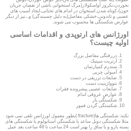
نخوردن،نکروز آواسکولار(مرگ استخوانی ناشی از نقصان جریان
خون)،کوتاه شدن استخوان در اندام های تحتانی،ایجاد آسیب های
عصبی و تاندونی،خشکی مفاصل(به دلیل چسبندگی) و...نیز از دیگر
عوارض شکستگی ها محسوب می شوند.
اورژانس های ارتوپدی و اقدامات اساسی
اولیه چیست؟
دررفتگی مفاصل بزرگ
آرتریت سپتیک
سندرم کمپارتمان
آمبولی چربی
ضایعات تزریقی در دست
تنوواژینیت دست
ضایعات عصبی پیشرونده فقرات
عوارض عروقی اندام
شکستگی باز
شکستگی گردن فمور
نکته: شکستگی ها(fracture )بطور معمول اورژانس تلقی نمی شود
مثلا شکستگی دوبل ساعد یا شکستگی استابولوم یا شکستگی های
بسته بازو و یا ساق را بهتر است 24 ساعت تا 48 ساعت بعد عمل