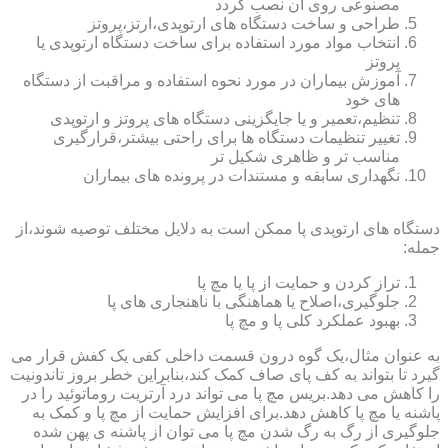
مصنوعی روی آن نصب گردد
طراحی و ساخت دستگاه های ارتوپدی،ارتز،پروتز
انتخاب مواد مورد استفاده برای ساخت دستگاه ارتوپدی یا
پروتز
آموزش بیماران در مورد نحوه استفاده و مراقبت از دستگاه
های خود
تنظیم،تعمیر و یا جایگزینی دستگاه های پروتز و ارتوپدی
تغییر تنظیمات دستگاه ها برای راحتی بیشتر،قرارگیری
مناسب تر و ظاهری شکیل تر
نگهداری سابقه و مستندات در پرونده های بیماران
دستگاه های ارتوپدی پا ممکن است به دلایل مختلف توصیه شوند،از
جمله:
تراز کردن و حمایت از پا یا مچ پا
جلوگیری،اصلاح یا هماهنگی با ناهنجاری های پا
بهبود عملکرد کلی پا و مچ پا
به عنوان مثال،یک گوه درون قسمت داخلی کفی یک کفش قرار می
گیرد تا بتواند به کف پای صاف کمک کند،بنابراین خطر بروز تاندونیت
را کاهش می دهد.بریس مچ پا می تواند درد آرتریت روماتوئید را در
پاشنه یا مچ پا کاهش دهد.برای افزایش حمایت از مچ پا و کمک به
جلوگیری از رگ به رگ شدن مچ پا می توان از پاشنه ی پهن شده