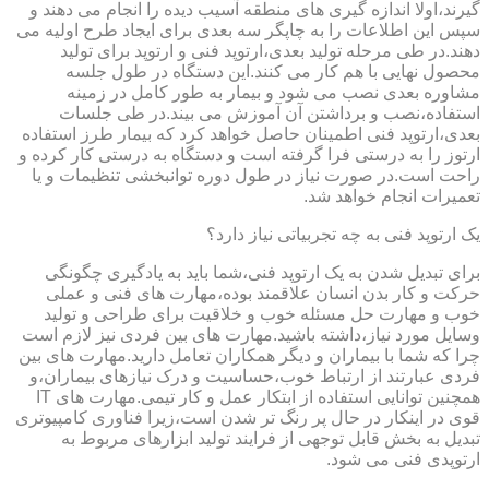
گیرند،اولا اندازه گیری های منطقه آسیب دیده را انجام می دهند و
سپس این اطلاعات را به چاپگر سه بعدی برای ایجاد طرح اولیه می
دهند.در طی مرحله تولید بعدی،ارتوپد فنی و ارتوپد برای تولید
محصول نهایی با هم کار می کنند.این دستگاه در طول جلسه
مشاوره بعدی نصب می شود و بیمار به طور کامل در زمینه
استفاده،نصب و برداشتن آن آموزش می بیند.در طی جلسات
بعدی،ارتوپد فنی اطمینان حاصل خواهد کرد که بیمار طرز استفاده
ارتوز را به درستی فرا گرفته است و دستگاه به درستی کار کرده و
راحت است.در صورت نیاز در طول دوره توانبخشی تنظیمات و یا
تعمیرات انجام خواهد شد.
یک ارتوپد فنی به چه تجربیاتی نیاز دارد؟
برای تبدیل شدن به یک ارتوپد فنی،شما باید به یادگیری چگونگی
حرکت و کار بدن انسان علاقمند بوده،مهارت های فنی و عملی
خوب و مهارت حل مسئله خوب و خلاقیت برای طراحی و تولید
وسایل مورد نیاز،داشته باشید.مهارت های بین فردی نیز لازم است
چرا که شما با بیماران و دیگر همکاران تعامل دارید.مهارت های بین
فردی عبارتند از ارتباط خوب،حساسیت و درک نیازهای بیماران،و
همچنین توانایی استفاده از ابتکار عمل و کار تیمی.مهارت های IT
قوی در اینکار در حال پر رنگ تر شدن است،زیرا فناوری کامپیوتری
تبدیل به بخش قابل توجهی از فرایند تولید ابزارهای مربوط به
ارتوپدی فنی می شود.