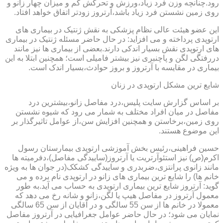
رود.چنانچه وزن فرد زیاد،ورزش و تحرکش کم و میزان چهار زانو و
روی زمین نشستن فرد زیاد باشد،آرتروز زودتر اتفاق خواهد افتاد.
این عضو هیئت عالی نظام پزشکی به نقش ژنتیک در بیماری های
ارتوپدی پرداخته و می افزاید: در حال حاضر مسئله ژنتیک در بیماری
های ارتوپدی نقش بسیار اندکی دارند.بعضی از بیماری ها نیز مانند
دررفتگی لگن و پاچنبری نیز بیشتر فامیلی است؛ همچنین ابتلا به این
بیماری در مقایسه با آرتروز و بروز حوادث،بسیار اندک است.
شایع ترین مشکل ارتوپدی در زنان
بر اساس گزارش سایت پلیس،درد مفاصل زانو،بیشترین درد
مفاصل در میان افراد مختلف به شمار می رود که شیوه نشستن
روی زمین،برخاستن و همچنین افزایش سن،از عوامل تاثیرگذار بر
این موضوع هستند.
حسین فراهینی،رئیس بخش آموزشی ارتوپدی بیمارستان رسول
اکرم(ص) نیز استئوآرتریت یا آرتروز(ساییدگی مفاصل)،دفرمیته ها
مانند زانوی پرانتزی،ضربدری و ساییدگی کشکک(در جوان ها به ویژه
خانم ها) را شایع ترین بیماری های زانو در ارتوپدی نام برده و می
گوید: آرتروز شایع ترین بیماری ارتوپدی به حساب می آید.به طور
معمول آرتروز در مفاصل هیپ یا لگن،زانو و شانه رخ می دهد که
معمولا در خانم ها از سن 55 سالگی و در آقایان از سن 65 سالگی
نمایان می شود؛ در حال حاضر عوامل جغرافیایی در آرتروز مفاصل