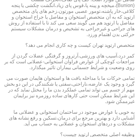
(Bunion)،میخچه و پینه پا،قوس پای زیاد،انگشت چکشی یا پنجه
کلاغی،خار پاشنه،تومور عصبی مورتون،زخم های پای متخصص
ارتوپد که به آن متخصص استخوان و مفاصل یا جراح استخوان و
مفاصل یا ارتوپد هم می گویند سعی می کند تا با استفاده از روش
های جراحی و غیرجراحی به تشخیص و درمان مشکلات سیستم
حرکتی بدن اهتمام ورزد.
متخصص ارتوپد تهران کیست و چه کاری انجام می دهد؟
کمر درد،آسیب های ورزشی،آرتروز و گرفتگی عضلات گردن از
مراجعات کوچکی از عوارض فراوان استخوانی-عضلانی است که بر
روی وضعیت و شرایط جسمانی بیماران تاثیر میگذارد.
تمامی حرکات ما با مداخله بافت ها و استخوان هایمان صورت می
گیرد و وجود یک عارضه،ناراحتی،سفتی یا شکنندگی در این دو بخش
مهم از جسم می تواند تمامی عملکرد بدن ما را مختل نماید که در
این شرایط ممکن است حتی کارهای ساده روزمره نیز برایمان
غیرممکن شود.
به خوبی با عوارض موجود در ساختمان استخوانی و عضلانی ما
آشنایی دارد و بهترین مرجع برای درمان،تسکین و رفع نشانه های
مشکلات و دردهای استخوان و عضلانی به حساب می آید.
وظیفه اصلی متخصص ارتوپد چیست؟