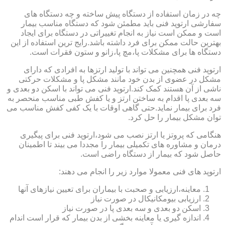
چه در زمان استفاده از دستگاه پیش ساخته و چه دستگاه های
سفارشی ارتوپد فنی باید مطمئن شود که دستگاه مناسب بیمار
است و ممکن است نیاز به انجام تغییراتی در دستگاه برای ایجاد
بهترین حالت ممکن برای فرد داشته باشد.رایج ترین استفاده از این
دستگاه ها برای مشکلات پا،مچ پا،زانو و ستون فقرات است.
ارتوپد فنی همچنین می تواند با تولید ارتزها به افرادی که دارای
مشکل در عضوی از بدن خود مانند مشکل پا و مشکلات حرکتی
ناشی از آن هستند کمک کند.ارتوپد فنی می تواند با اسکن دو بعدی و
سه بعدی پا اقدام به ساختن ارتز و یا کفش طبی مناسب منحصر به
فرد برای بیمار نماید.حتی گاهی اوقات با یک کفی کفش مناسب می
توان مشکل بیمار را حل کرد.
هنگامی که پروتز یا ارتز نصب می شود،ارتوپد فنی برای پیگیری
درمان و مشاوره های تکمیلی بیمار را مجددا می بیند تا اطمینان
حاصل شود که بیمار از دستگاه راضی است.
ارتوپد های فنی معمولا موارد زیر را انجام می دهند:
معاینه،ارزیابی و صحبت با بیماران برای تعیین نیازهای آنها
ارزیابی بیومکانیکال در صورت نیاز
اسکن دو بعدی و سه بعدی پا در صورت نیاز
اندازه گیری یا معاینه بخشی از بدن بیمار که قرار است اندام