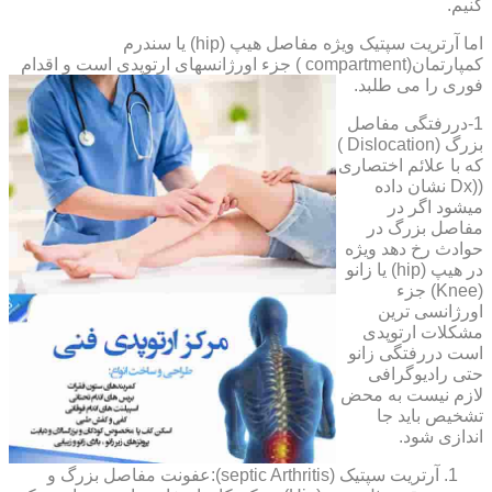
کنیم.
اما آرتریت سپتیک ویژه مفاصل هیپ (hip) یا سندرم
کمپارتمان(compartment ) جزء اورژانسهای ارتوپدی است و اقدام
فوری را می طلبد.
1-دررفتگی مفاصل
بزرگ (Dislocation )
که با علائم اختصاری
((Dx نشان داده
میشود اگر در
مفاصل بزرگ در
حوادث رخ دهد ویژه
در هیپ (hip) یا زانو
(Knee) جزء
اورژانسی ترین
مشکلات ارتوپدی
است دررفتگی زانو
حتی رادیوگرافی
لازم نیست به محض
تشخیص باید جا
اندازی شود.
آرتریت سپتیک (septic Arthritis):عفونت مفاصل بزرگ و