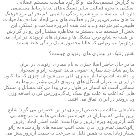
به گزارش تسنیم،سلامتی و کارکرد مناسب سیستم عضلانی
اسکلتی،با نحوه فعالیت سایر دستگاه های بدن،ارتباط مستقیمی
دارد؛ اما متاسفانه نوع شیوه زندگی ماشینی،کم تحرکی،نوع فرهنگ
غذاهای مصرفی،ورزش و فعالیت های بدنی،ایجاد تصادف ها،حوادث
طبیعی،غیرمترقبه و...،باعث شده امروزه سلامت و عملکرد این
بخش از سیستم بدنی،بیشتر به مخاطره بیفتد.از این رو در گزارش
این هفته به شایع ترین مشکل ها و بیماری های ارتوپدی در ایران می
پردازیم؛ بیماریهایی که غالبا محصول سبک زندگی غلط هستند.
نقش ژنتیک در بیماری های ارتوپدی چیست؟
ما در حال حاضر اصلا چیزی به نام بیماری ارتوپدی در ایران
نداریم.شاید چند بیماری عفونی مانند عفونت زانو و استخوان
و...داشته باشیم،اما باز بیماری تلقی نمی شود.آن چیزی که ما اکنون
در ایران به عنوان اشکال های ارتوپدی داریم،بیشتر مربوط به
مسائلی است که انسان در طول زمان پیدا می کند.مسائل و مشکل
هایی که اغلب به علت نوع سبک زندگی،ورزش کردن،اضافه وزن
و...،زودتر در ایران اتفاق می افتند.
غلامعلی عکاشه متخصص ارتوپدی،در این خصوص می گوید: شایع
ترین علتی که بیماران در حوزه غیر تصادفی ها به ما مراجعه می
کنند،آرتروز(به ویژه آرتروز زانو) است؛ علت اصلی ایجاد آرتروز
زانو،تحمل تمام وزن بدن است.اغلب صدمه های وارد شده به زانو
بسیار زیاد است،به همین دلیل به سرعت به سمت آرتروز پیش می