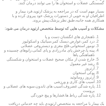
گسستگی عضلات و استخوان ها را می توانند درمان کنند.
بسیار مهم است که در مراجعه به پزشک ارتوپد،فرد بیمار و
اطرافیان او به خوبی از دستورات پزشک خود پیروی کرده و با
همکاری همه جانبه،طبق نظر پزشک،پیش بروند.
مشکلات و آسیب هایی که توسط متخصص ارتوپد درمان می شود:
ناهنجاری های انگشتان دست و پا
درد کمر،عوارض دیسک کمر،سیاتیک و اسکولیوز
تومور استخوانی،فلج مغزی و دیستروفی عضلانی
پینه پا،چرخش پای مادرزادی و پای کمانی،زانوهای چسبیده و
ناهماهنگی پاها
خارج شدن از مکان صحیح عضلات و استخوان و شکستگی
رشد غیر معمول
آرتروز
پوکی استخوان
آرتروز روماتوئید
آسیب های کاری و ورزشی
پاره شدگی غضروف،آسیب های تاندون،سویه های عضلانی و
بروست
پاره شدگی رباط ها،فشارها و پیچ خوردگی
یک بیمار با مراجعه به متخصص ارتوپدی باید چه خدماتی دریافت