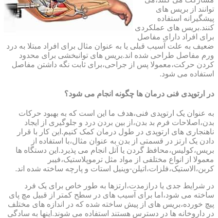
توانند از بریس های
پیشگیرانه استفاده
کنند.بریس های عملکردی
برای افراد دارای مفاصل
ضعیف به علت آسیب قبلی یا به عنوان مثال برای افراد مبتلا به درد
ورم مفاصل طراحی شده اند.بریس های توانبخشی برای محدود
کردن حرکت،معمولا پس از جراحی،برای ثابت نگه داشتن مفاصل
استفاده می شود.
در ارتوپدی فنی درمان ها چگونه انجام می شود؟
به عنوان یک ارتوپدی فنی،هدف ما این است که به بهبود حرکات
بدن،اصلاحات فرم بد بدن،از بین بردن درد و جلوگیری از ایجاد
ناهنجاری های ارتوپدی در طول درمان کمک کنیم.این کار با قرار
دادن یک ارتز در قسمتی از بدن به عنوان مثال،با استفاده از
بریس،کولیس،محافظ گردن یا آتل انجام می پذیرد.این دستگاه ها
معمولا از انواع مختلفی از مواد مثل ترموپلاستیک،فیبر
کربن،الاستیک،فلزات،اتیلن-وینیل استات و پارچه ساخته شده اند.
در شرایط جدی یا درازمدت،ارتزها به طور خاص برای یک فرد
ساخته می شود،اما برای آسیب های در سطح کمتر از قبیل مچ پای
پیچ خورده،بریس های از پیش ساخته شده که در اندازه های مختلف
در داروخانه ها در دسترس هستند استفاده می شوند.اینها به سادگی