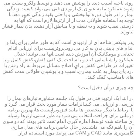
روی ناحیه آسیب دیده را پوشش می دهند و توسط ولکرو سفت می
شوند.عملکرد ما به عنوان یک ارتوپدی فنی می تواند کیفیت زندگی
بیمار را در طول دوره توانبخشی و یا حتی بقیه زندگی تغییر دهد.با
توجه به استفاده طولانی مدت از از ارتزها،لازم است که آنها به
درستی نصب شوند و به نقطه و یا مناطق آزار دهنده بدن بیمار فشار
نیاورند.
پدر وتیکس شاخه ای از ارتوپدی است که به طور خاص برای پاها و
اندام های پایینی بدن به کار می رود.پروتزیست برای ارزیابی اندام
تحتانی و بیومکانیک آن آموزش دیده است.آنها می توانند اختلال
عملکرد را شناسایی کنند و با ساخت یک کفی کفش،کفش کامل و یا
تغییرات در طراحی کفش برای اصلاح مسائل مربوط به راه رفتن یا
درد پای بیمار به علت بیماری،آسیب و یا پوشیدن طولانی مدت کفش
های نامناسب کمک کنند.
چه چیزی در آن دخیل است؟
در ابتدا یک ارتوپد فنی در طول یک جلسه مشاوره،نیازهای بیمار را
بررسی و ارزیابی می کند.الزامات بیمار مورد بحث قرار می گیرد و
با ارتباط با دیگر متخصص ها مانند فیزیوتراپیست ها،بهترین برنامه
درمانی برای جراحت انتخاب می شود.به طور سنتی،ارتزها وسیله
ای ساخته شده توسط اندازه گیری اندام تحت تاثیر بودند که دو سوی
آن را باهم نگه می داشت.در حال حاضر،برنامه های مدل سازی
کامپیوتری مانند CAD و CAM می توانند مورد استفاده قرار