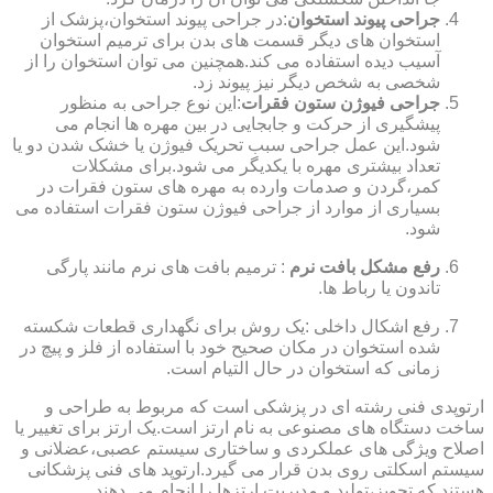
جراحی پیوند استخوان
:در جراحی پیوند استخوان،پزشک از
استخوان های دیگر قسمت های بدن برای ترمیم استخوان
آسیب دیده استفاده می کند.همچنین می توان استخوان را از
شخصی به شخص دیگر نیز پیوند زد.
جراحی فیوژن ستون فقرات
:این نوع جراحی به منظور
پیشگیری از حرکت و جابجایی در بین مهره ها انجام می
شود.این عمل جراحی سبب تحریک فیوژن یا خشک شدن دو یا
تعداد بیشتری مهره با یکدیگر می شود.برای مشکلات
کمر،گردن و صدمات وارده به مهره های ستون فقرات در
بسیاری از موارد از جراحی فیوژن ستون فقرات استفاده می
شود.
رفع مشکل بافت نرم
: ترمیم بافت های نرم مانند پارگی
تاندون یا رباط ها.
رفع اشکال داخلی :یک روش برای نگهداری قطعات شکسته
شده استخوان در مکان صحیح خود با استفاده از فلز و پیچ در
زمانی که استخوان در حال التیام است.
ارتوپدی فنی رشته ای در پزشکی است که مربوط به طراحی و
ساخت دستگاه های مصنوعی به نام ارتز است.یک ارتز برای تغییر یا
اصلاح ویژگی های عملکردی و ساختاری سیستم عصبی،عضلانی و
سیستم اسکلتی روی بدن قرار می گیرد.ارتوپد های فنی پزشکانی
هستند که تجویز،تولید و مدیریت ارتزها را انجام می دهند.