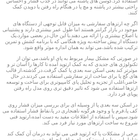
استفاده کرد.کوسن های پاشنه می توانند در جذب فشار و احساس
راحتی بیشتر در پاشنه و مچ پا در هنگام راه رفتن یا دویدن کمک
کنند.
اگر چه ارتزهای سفارشی به میزان قابل توجهی از دستگاه های
موجود در بازار گرانتر هستند اما طول عمر بیشتری دارند و پشتیبانی
یا اصلاح بیشتری را ارائه می دهند.با این حال،در بعضی موارد،یک
دستگاه از پیش ساخته،به ویژه هنگامی که با برنامه کشش و تمرین
ترکیب شده باشد،می تواند به همان اندازه موثر واقع شود.
در صورتی که مشکل بیمار مربوط به پای او باشد،می توان از
تکنولوژی های جدیدی که به کمک ارتوپد آمده تا کارها را آسان تر و
موثرتر کند یعنی اسکن سه بعدی پا کمک گرفت.در گذشته،از قالب
های گچ پا برای ساخت ارتز سفارشی استفاده می کردند.در حال
حاضر،اغلب از تجزیه و تحلیل پای کامپیوتری برای ساخت و توسعه
ارتزها استفاده می شود که تاثیر دقیق تری روی مدل راه رفتن
پویای فرد دارد.
در اسکن سه بعدی پا از وسیله ای برای بررسی میزان فشار روی
کف پا،فرم پا و وجود هرگونه ناهنجاری در پا،نقاط فشار استفاده می
شود.سپس با استفاده از اطلاعات مفید به دست آمده،ارتوپد فنی
شروع به ساخت ارتزهای مورد نیاز فرد می کند.
برخی از مشکلات پا که ارتوپد فنی می تواند به درمان آن کمک کند
شامل این موارد است: کف پای صاف،انحراف شست