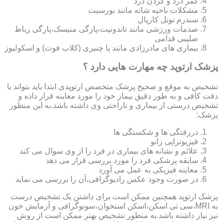
کمر درد و گردن درد
مشکلات ناحیه شانه مانند بورسیت
سندرم تونل کارپال
صدمات ورزشی مانند تاندونیت،پارگی منیسک،پارگی رباط
صلیبی قدامی
بیماری های مادرزادی مانند پا چنبری (کلاب فوت) و اسکولیوز
پزشک ارتوپد چه مهارت هایی دارد ؟
تشخیص به موقع و صحیح پزشک متخصص ارتوپدی ابتدا باید بتواند با
دقت کافی و به طور دقیق بیمار خود را مورد معاینه قرار داده و
تشخیص درستی از بیماری و ناراحتی وی داشته باشد.به این منظور
پزشک:
دررفتگی ها و شکستگی ها
فیزیوتراپی زانو
علائم و نشانه های بیماری در فرد را از وی سوال می کند
سابقه پزشکی فرد را مورد بررسی قرار می دهد
معاینه فیزیکی به عمل می آورد
در صورت وجود عکس رادیوگرافی،آن را بررسی می‎ نماید
پزشک ارتوپد همچنین ممکن است برای داشتن یک تشخیص درست
به MRI،سی تی اسکن،اسکن استخوان،سونوگرافی و آزمایش خون
نیز نیاز داشته باشد.به منظور تشخیص بهتر ممکن است از روش