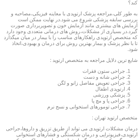
کند؟
به طور کلی،مراجعه پزشک ارتوپدی با معاینه فیزیکی،مصاحبه و
بررسی سابقه پزشکی شروع می شود.در نهایت ممکن است
آزمایش های بیشتری مانند آزمایش خون و تصویربرداری صورت
گیرد.در بسیاری از مشکلات،روش های درمانی متعددی وجود دارد
که متخصص ارتوپدی راهکارهای مناسب را با بیمار در میان میگذارد
تا با نظر پزشک و بیمار بهترین روش برای درمان و بهبودی،اتخاذ
شود.
شایع ترین دلایل مراجعه به متخصص ارتوپد :
جراحی ستون فقرات
جراحی شانه و دست
جراحی تعویض مفاصل زانو و لگن
ارتوپدی اطفال
پزشکی ورزشی
جراحی پا و مچ پا
جراحی تومورهای استخوانی و نسج نرم
متخصص ارتوپد تهران :
درمان مشکلات ارتوپدی می تواند از طریق تزریق و داروها،جراحی
ارتوپدی،فیزیوتراپی و درمان شکستگی و فشارهای استخوانی