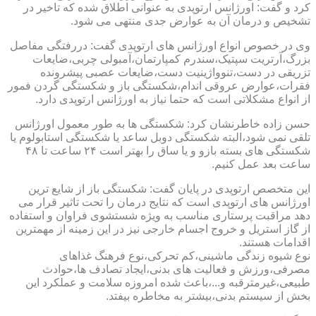
کرد و گفت: اورژانس ارتوپدی به عنوانی اطلاق شده که تاخیر در
تشخیص و درمان آن به عوارض جدی منتهی می شود.
وی در خصوص انواع اورژانس های ارتوپدی گفت: دررفتگی مفاصل
بزرگ،آرتریت سپتیک،سندرم کمپارتمان،آمبولی چربی،ضایعات
تزریقی در دست،تنوواژینیت دست،ضایعات عصبی پیشرونده
فقرات،عوارض عروقی اندام،شکستگی باز و شکستگی گردن فمور
از انواع مشکلاتی است که حتما نیاز به اورژانس ارتوپدی دارد.
حسن زاده خاطرنشان کرد: شکستگی ها به طور معمول اورژانس
تلقی نمی شود،البته شکستگی دوبل ساعد یا شکستگی استابولوم یا
شکستگی های بسته بازو و یا ساق را بهتر است ۲۴ ساعت تا ۴۸
ساعت بعد عمل کنیم.
این متخصص ارتوپدی در پایان گفت: شکستگی باز از شایع ترین
اورژانس های ارتوپدی است که نتایج درمان را تحت تاثیر قرار می
دهد مراقبت پرستاری مناسب به ویژه شستشوی فراوان و استفاده
از گاز استریل و خروج اجسام خارجی نیز در این زمینه از مهمترین
اقدامات هستند.
نوع شیوه زندگی ماشینی،کم تحرکی،نوع فرهنگ غذاهای
مصرفی،ورزش و فعالیت های بدنی،ایجاد تصادف ها،حوادث
طبیعی،غیرمترقبه و...،باعث شده امروزه سلامت و عملکرد این
بخش از سیستم بدنی،بیشتر به مخاطره بیفتد.