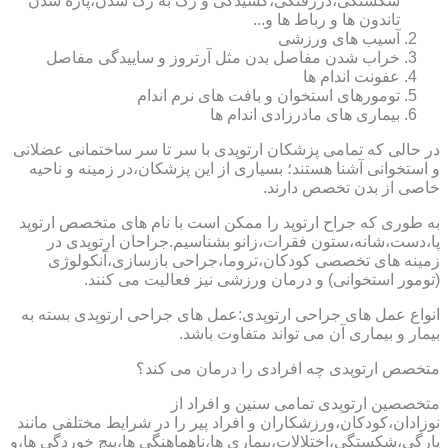
شکستگی،دررفتگی،کشیدگی و رگ به رگ شدن،پاره شدن
تاندون ها و رباط ها و...
آسیب های ورزشی
خراب شدن مفاصل بدن مثل آرتروز و ساییدگی مفاصل
عفونت اندام ها
تومورهای استخوان و بافت های نرم اندام
بیماری های مادرزادی اندام ها
در حالی که تمامی پزشکان ارتوپدی با سر تا سر ساختمانی عضلانی
و استخوانی آشنا هستند؛ بسیاری از این پزشکان،در زمینه و ناحیه
خاصی از بدن تخصص دارند.
به طوری که جراح ارتوپد را ممکن است با نام های متخصص ارتوپد
پا،دست،شانه،ستون فقرات،زانو بشناسیم.جراحان ارتوپدی در
زمینه های تخصصی کودکان،تروما،جراحی بازسازی،آنکولوژی
(تومور استخوانی) و درمان ورزشی نیز فعالیت می کنند.
انواع عمل های جراحی ارتوپدی:عمل های جراحی ارتوپدی بسته به
بیمار و بیماری آن می تواند متفاوت باشد.
متخصص ارتوپدی چه افرادی را درمان می کند؟
متخصصین ارتوپدی تمامی سنین و افراد از
نوزادان،کودکان،ورزشکاران و افراد پیر را در شرایط مختلفی مانند
پارگی،شکستگی،اختلالات،بیماری ها،ناهماهنگی ها،پیچ خوردگی ها،و