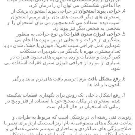
جا انداختن شکستگی می توان آن را درمان کرد.
جراحی پیوند استخوان
:در جراحی پیوند استخوان،پزشک از
استخوان های دیگر قسمت های بدن برای ترمیم استخوان
آسیب دیده استفاده می کند.همچنین می توان استخوان را از
شخصی به شخص دیگر نیز پیوند زد.
جراحی فیوژن ستون فقرات
:این نوع جراحی به منظور
پیشگیری از حرکت و جابجایی در بین مهره ها انجام می
شود.این عمل جراحی سبب تحریک فیوژن یا خشک شدن دو یا
تعداد بیشتری مهره با یکدیگر می شود.برای مشکلات
کمر،گردن و صدمات وارده به مهره های ستون فقرات در
بسیاری از موارد از جراحی فیوژن ستون فقرات استفاده می
شود.
رفع مشکل بافت نرم
: ترمیم بافت های نرم مانند پارگی
تاندون یا رباط ها.
رفع اشکال داخلی :یک روش برای نگهداری قطعات شکسته
شده استخوان در مکان صحیح خود با استفاده از فلز و پیچ در
زمانی که استخوان در حال التیام است.
ارتوپدی فنی رشته ای در پزشکی است که مربوط به طراحی و
ساخت دستگاه های مصنوعی به نام ارتز است.یک ارتز برای تغییر یا
اصلاح ویژگی های عملکردی و ساختاری سیستم عصبی،عضلانی و
سیستم اسکلتی روی بدن قرار می گیرد.ارتوپد های فنی پزشکانی