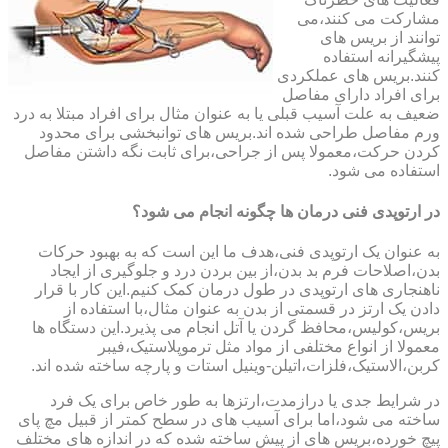
مشارکت می کنند،می
توانند از بریس های
پیشگیرانه استفاده
کنند.بریس های عملکردی
برای افراد دارای مفاصل
ضعیف به علت آسیب قبلی یا به عنوان مثال برای افراد مبتلا به درد
ورم مفاصل طراحی شده اند.بریس های توانبخشی برای محدود
کردن حرکت،معمولا پس از جراحی،برای ثابت نگه داشتن مفاصل
استفاده می شود.
در ارتوپدی فنی درمان ها چگونه انجام می شود؟
به عنوان یک ارتوپدی فنی،هدف ما این است که به بهبود حرکات
بدن،اصلاحات فرم بد بدن،از بین بردن درد و جلوگیری از ایجاد
ناهنجاری های ارتوپدی در طول درمان کمک کنیم.این کار با قرار
دادن یک ارتز در قسمتی از بدن به عنوان مثال،با استفاده از
بریس،کولیس،محافظ گردن یا آتل انجام می پذیرد.این دستگاه ها
معمولا از انواع مختلفی از مواد مثل ترموپلاستیک،فیبر
کربن،الاستیک،فلزات،اتیلن-وینیل استات و پارچه ساخته شده اند.
در شرایط جدی یا درازمدت،ارتزها به طور خاص برای یک فرد
ساخته می شود،اما برای آسیب های در سطح کمتر از قبیل مچ پای
پیچ خورده،بریس های از پیش ساخته شده که در اندازه های مختلف