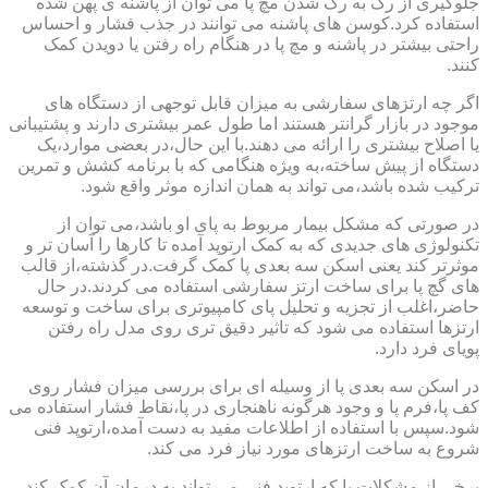
جلوگیری از رگ به رگ شدن مچ پا می توان از پاشنه ی پهن شده
استفاده کرد.کوسن های پاشنه می توانند در جذب فشار و احساس
راحتی بیشتر در پاشنه و مچ پا در هنگام راه رفتن یا دویدن کمک
کنند.
اگر چه ارتزهای سفارشی به میزان قابل توجهی از دستگاه های
موجود در بازار گرانتر هستند اما طول عمر بیشتری دارند و پشتیبانی
یا اصلاح بیشتری را ارائه می دهند.با این حال،در بعضی موارد،یک
دستگاه از پیش ساخته،به ویژه هنگامی که با برنامه کشش و تمرین
ترکیب شده باشد،می تواند به همان اندازه موثر واقع شود.
در صورتی که مشکل بیمار مربوط به پای او باشد،می توان از
تکنولوژی های جدیدی که به کمک ارتوپد آمده تا کارها را آسان تر و
موثرتر کند یعنی اسکن سه بعدی پا کمک گرفت.در گذشته،از قالب
های گچ پا برای ساخت ارتز سفارشی استفاده می کردند.در حال
حاضر،اغلب از تجزیه و تحلیل پای کامپیوتری برای ساخت و توسعه
ارتزها استفاده می شود که تاثیر دقیق تری روی مدل راه رفتن
پویای فرد دارد.
در اسکن سه بعدی پا از وسیله ای برای بررسی میزان فشار روی
کف پا،فرم پا و وجود هرگونه ناهنجاری در پا،نقاط فشار استفاده می
شود.سپس با استفاده از اطلاعات مفید به دست آمده،ارتوپد فنی
شروع به ساخت ارتزهای مورد نیاز فرد می کند.
برخی از مشکلات پا که ارتوپد فنی می تواند به درمان آن کمک کند