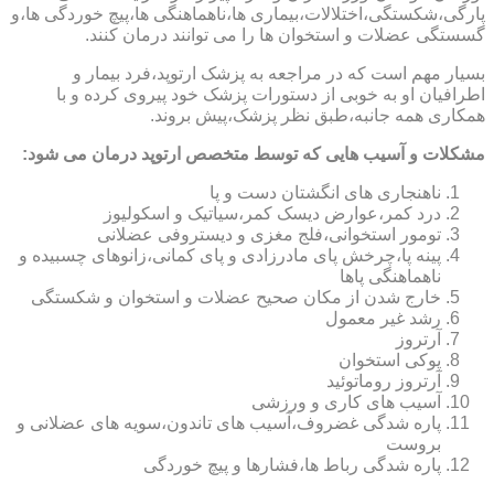
پارگی،شکستگی،اختلالات،بیماری ها،ناهماهنگی ها،پیچ خوردگی ها،و
گسستگی عضلات و استخوان ها را می توانند درمان کنند.
بسیار مهم است که در مراجعه به پزشک ارتوپد،فرد بیمار و
اطرافیان او به خوبی از دستورات پزشک خود پیروی کرده و با
همکاری همه جانبه،طبق نظر پزشک،پیش بروند.
مشکلات و آسیب هایی که توسط متخصص ارتوپد درمان می شود:
ناهنجاری های انگشتان دست و پا
درد کمر،عوارض دیسک کمر،سیاتیک و اسکولیوز
تومور استخوانی،فلج مغزی و دیستروفی عضلانی
پینه پا،چرخش پای مادرزادی و پای کمانی،زانوهای چسبیده و
ناهماهنگی پاها
خارج شدن از مکان صحیح عضلات و استخوان و شکستگی
رشد غیر معمول
آرتروز
پوکی استخوان
آرتروز روماتوئید
آسیب های کاری و ورزشی
پاره شدگی غضروف،آسیب های تاندون،سویه های عضلانی و
بروست
پاره شدگی رباط ها،فشارها و پیچ خوردگی