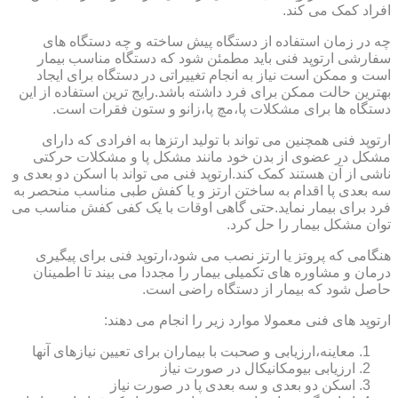
افراد کمک می کند.
چه در زمان استفاده از دستگاه پیش ساخته و چه دستگاه های
سفارشی ارتوپد فنی باید مطمئن شود که دستگاه مناسب بیمار
است و ممکن است نیاز به انجام تغییراتی در دستگاه برای ایجاد
بهترین حالت ممکن برای فرد داشته باشد.رایج ترین استفاده از این
دستگاه ها برای مشکلات پا،مچ پا،زانو و ستون فقرات است.
ارتوپد فنی همچنین می تواند با تولید ارتزها به افرادی که دارای
مشکل در عضوی از بدن خود مانند مشکل پا و مشکلات حرکتی
ناشی از آن هستند کمک کند.ارتوپد فنی می تواند با اسکن دو بعدی و
سه بعدی پا اقدام به ساختن ارتز و یا کفش طبی مناسب منحصر به
فرد برای بیمار نماید.حتی گاهی اوقات با یک کفی کفش مناسب می
توان مشکل بیمار را حل کرد.
هنگامی که پروتز یا ارتز نصب می شود،ارتوپد فنی برای پیگیری
درمان و مشاوره های تکمیلی بیمار را مجددا می بیند تا اطمینان
حاصل شود که بیمار از دستگاه راضی است.
ارتوپد های فنی معمولا موارد زیر را انجام می دهند:
معاینه،ارزیابی و صحبت با بیماران برای تعیین نیازهای آنها
ارزیابی بیومکانیکال در صورت نیاز
اسکن دو بعدی و سه بعدی پا در صورت نیاز