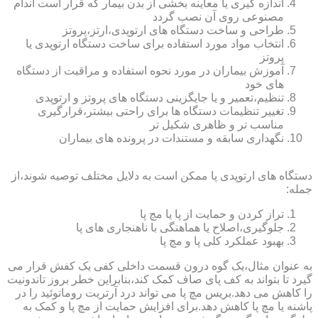
اندازه گیری یا معاینه بخشی از بدن بیمار که قرار است اندام
مصنوعی روی آن نصب گردد
طراحی و ساخت دستگاه های ارتوپدی،ارتز،پروتز
انتخاب مواد مورد استفاده برای ساخت دستگاه ارتوپدی یا
پروتز
آموزش بیماران در مورد نحوه استفاده و مراقبت از دستگاه
های خود
تنظیم،تعمیر و یا جایگزینی دستگاه های پروتز و ارتوپدی
تغییر تنظیمات دستگاه ها برای راحتی بیشتر،قرارگیری
مناسب تر و ظاهری شکیل تر
نگهداری سابقه و مستندات در پرونده های بیماران
دستگاه های ارتوپدی پا ممکن است به دلایل مختلف توصیه شوند،از
جمله:
تراز کردن و حمایت از پا یا مچ پا
جلوگیری،اصلاح یا هماهنگی با ناهنجاری های پا
بهبود عملکرد کلی پا و مچ پا
به عنوان مثال،یک گوه درون قسمت داخلی کفی یک کفش قرار می
گیرد تا بتواند به کف پای صاف کمک کند،بنابراین خطر بروز تاندونیت
را کاهش می دهد.بریس مچ پا می تواند درد آرتریت روماتوئید را در
پاشنه یا مچ پا کاهش دهد.برای افزایش حمایت از مچ پا و کمک به