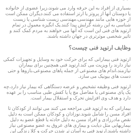
بسیاری از افراد به این حرفه وارد می شوند،زیرا عضوی از خانواده
یا دوستان آنها از پروتز یا ارتز استفاده می کنند.دیگران ممکن است
از حوزه هایی مانند مهندسی،مهندسی زیست شناسی یا زیست
شناسی به این رشته گرایش پیدا کنند.یک انگیزه معمول در تمام
ارتوپد های فنی این است که آنها می خواهند به مردم کمک کنند و
تاثیر شخصی موثرتری در جهان داشته باشند.
وظایف ارتوپد فنی چیست؟
ارتوپد فنی بیمارانی که برای حرکت خود به وسایل و تجهیزات کمکی
نیاز دارند را ویزیت می کند.ارتوپد فنی همچنین برای بیماران
نیازمند،اندام های مصنوعی از جمله پاهای مصنوعی،بازوها و حتی
دست های بیونیک می سازد.
ارتوپد فنی وظیفه تشخیص و عرضه دستگاهی که بیمار نیاز دارد،چه
یک پای مصنوعی یا مفاصل مچ پا یا کفش طبی مناسب را بر عهده
دارد و هدف وی افزایش تحرک و استقلال بیمار است.
بیمارانی که به ارتوپد فنی مراجعه می کنند می توانند از کودکان تا
افراد مسن را شامل شوند.نوزادان و کودکان ممکن است به دلیل
نقص مادرزادی و افراد مسن به دلیل حادثه یا قطع عضو به دلیل
بیماریهایی مثل دیابت و بیماری های عروق به عضو مصنوعی نیاز
داشته باشند.ارتوپد فنی به آسان تر شدن حرکت و کلا زندگی این