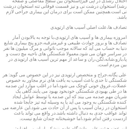
اختلال رشدی در اپی فیز(استخوان بین سطح مفاصلی و صفحه
رشد) استخوان درشت نی و نیز قسمت فوقانی تنه استخوان درشت
نی است.همچنین ممکن است برای درمان این بیماری جراحی لازم
باشد.
تصادف ها،علت اصلی آسیب های ارتوپدی
امروزه بیماری ها و آسیب های ارتوپدی،با توجه به بالابودن آمار
تصادف ها و بروز حوادث طبیعی و غیرمترقبه،جزو پنج بیماری شایع
دنیا به حساب می آید که سالانه موجب ناتوانی و مرگ میلیون ها نفر
در سراسر جهان می شود.معمولا شکستگی های ناحیه مچ دست و
پا،بازو،شانه،لگن،ران و ساعد از مهم ترین آسیب های ارتوپدی در
بین مردم است.
علی یگانه،جراح و متخصص ارتوپدی نیز در این خصوص می گوید: هر
شکستگی تا حدی باعث آسیب به بافت های نرم مجاور به خصوص
عضلات،عروق خونی کوچک می شود،اما در اغلب موارد این صدمه
ها در طی بهبودی شکستگی خودبخود بهبود می یابند.گاهی یک
شریان مهم صدمه می بیند که این صدمه یا توسط عوامل ایجاد
کننده شکستگی به وجود می آید یا به وسیله لبه تیز جابجا شده
استخوان در زمان آسیب یا پس از آن حادث می شود.این عارضه می
تواند عواقب جدی به دنبال داشته باشد.در واقع می تواند باعث
ازدست رفتن اندام شود،اما خوشبختانه چندان شایع نیست.
این عضو هیئت علمی دانشگاه علوم پزشکی ایران می افزاید: