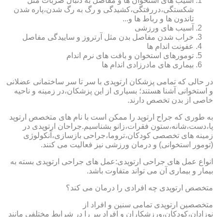
آسیب های استخوان ها و مفاصل به دنبال ضربات مثل
شکستگی،دررفتگی،کشیدگی و رگ به رگ شدن،پاره شدن
تاندون ها و رباط ها و...
آسیب های ورزشی
خراب شدن مفاصل بدن مثل آرتروز و ساییدگی مفاصل
عفونت اندام ها
تومورهای استخوان و بافت های نرم اندام
بیماری های مادرزادی اندام ها
در حالی که تمامی پزشکان ارتوپدی با سر تا سر ساختمانی عضلانی
و استخوانی آشنا هستند؛ بسیاری از این پزشکان،در زمینه و ناحیه
خاصی از بدن تخصص دارند.
به طوری که جراح ارتوپد را ممکن است با نام های متخصص ارتوپد
پا،دست،شانه،ستون فقرات،زانو بشناسیم.جراحان ارتوپدی در
زمینه های تخصصی کودکان،تروما،جراحی بازسازی،آنکولوژی
(تومور استخوانی) و درمان ورزشی نیز فعالیت می کنند.
انواع عمل های جراحی ارتوپدی:عمل های جراحی ارتوپدی بسته به
بیمار و بیماری آن می تواند متفاوت باشد.
متخصص ارتوپدی چه افرادی را درمان می کند؟
متخصصین ارتوپدی تمامی سنین و افراد از
نوزادان،کودکان،ورزشکاران و افراد پیر را در شرایط مختلفی مانند