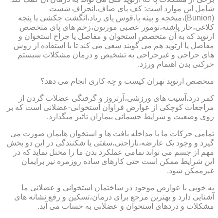
شامل این موارد است: کف پای صاف،انحراف شست
(Bunion)،میخچه و پینه پا،قوس پای زیاد،انگشت چکشی یا پنجه
کلاغی،خار پاشنه،تومور عصبی مورتون،زخم های پای متخصص
ارتوپد که به آن متخصص استخوان و مفاصل یا جراح استخوان و
مفاصل یا ارتوپد هم می گویند سعی می کند تا با استفاده از روش
های جراحی و غیرجراحی به تشخیص و درمان مشکلات سیستم
حرکتی بدن اهتمام ورزد.
متخصص ارتوپد تهران کیست و چه کاری انجام می دهد؟
کمر درد،آسیب های ورزشی،آرتروز و گرفتگی عضلات گردن از
مراجعات کوچکی از عوارض فراوان استخوانی-عضلانی است که بر
روی وضعیت و شرایط جسمانی بیماران تاثیر میگذارد.
تمامی حرکات ما با مداخله بافت ها و استخوان هایمان صورت می
گیرد و وجود یک عارضه،ناراحتی،سفتی یا شکنندگی در این دو بخش
مهم از جسم می تواند تمامی عملکرد بدن ما را مختل نماید که در
این شرایط ممکن است حتی کارهای ساده روزمره نیز برایمان
غیرممکن شود.
به خوبی با عوارض موجود در ساختمان استخوانی و عضلانی ما
آشنایی دارد و بهترین مرجع برای درمان،تسکین و رفع نشانه های
مشکلات و دردهای استخوان و عضلانی به حساب می آید.