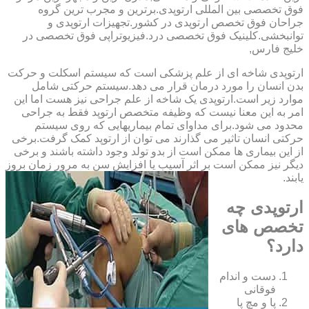
فوق تخصصی بین المللی ارتوپدی.برترین ‏و ‏مجرب ‏ترین ‏گروه
‏جراحان ‏فوق ‏تخصص ‏ارتوپدی ‏در ‏کشور.تجهیزات ارتوپدی و
توانبخشی.کلینیک فوق تخصصی درد.فیزیوتراپی فوق تخصصی در
خلیج فارس,
ارتوپدی شاخه ای از علم پزشکی است که سیستم اسکلت و حرکت
بدن انسان را مورد درمان قرار می دهد.سیستم حرکتی شامل
موارد زیر است.ارتوپدی یک شاخه از علم جراحی نیز هست اما این
امر به این معنا نیست که وظیفه متخصص ارتوپد فقط به جراحی
محدود می شود.برای مداوای تمام بیماریهایی که روی سیستم
حرکتی انسان تاثیر می گذارند می توان از ارتوپد کمک گرفت.برخی
از این بیماری ها ممکن است از بدو تولد وجود داشته باشند و برخی
دیگر نیز ممکن است بر اثر آسیب یا افزایش سن به مرور زمان بروز
یابند.
ارتوپدی چه
تخصص های
دارد؟
دست و اندام
فوقانی
پا و مچ پا