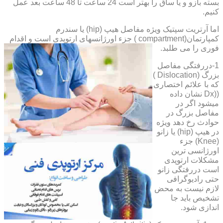
بسته بازو و یا ساق را بهتر است 24 ساعت تا 48 ساعت بعد عمل
کنیم.
اما آرتریت سپتیک ویژه مفاصل هیپ (hip) یا سندرم
کمپارتمان(compartment ) جزء اورژانسهای ارتوپدی است و اقدام
فوری را می طلبد.
1-دررفتگی مفاصل
بزرگ (Dislocation )
که با علائم اختصاری
((Dx نشان داده
میشود اگر در
مفاصل بزرگ در
حوادث رخ دهد ویژه
در هیپ (hip) یا زانو
(Knee) جزء
اورژانسی ترین
مشکلات ارتوپدی
است دررفتگی زانو
حتی رادیوگرافی
لازم نیست به محض
تشخیص باید جا
اندازی شود.