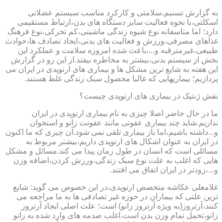
به گزارش تسنیم،سلامتی و کارکرد مناسب سیستم عضلانی
اسکلتی،با نحوه فعالیت سایر دستگاه های بدن،ارتباط مستقیمی
دارد؛ اما متاسفانه نوع شیوه زندگی ماشینی،کم تحرکی،نوع فرهنگ
غذاهای مصرفی،ورزش و فعالیت های بدنی،ایجاد تصادف ها،حوادث
طبیعی،غیرمترقبه و...،باعث شده امروزه سلامت و عملکرد این
بخش از سیستم بدنی،بیشتر به مخاطره بیفتد.از این رو در گزارش
این هفته به شایع ترین مشکل ها و بیماری های ارتوپدی در ایران می
پردازیم؛ بیماریهایی که غالبا محصول سبک زندگی غلط هستند.
نقش ژنتیک در بیماری های ارتوپدی چیست؟
ما در حال حاضر اصلا چیزی به نام بیماری ارتوپدی در ایران
نداریم.شاید چند بیماری عفونی مانند عفونت زانو و استخوان
و...داشته باشیم،اما باز بیماری تلقی نمی شود.آن چیزی که ما اکنون
در ایران به عنوان اشکال های ارتوپدی داریم،بیشتر مربوط به
مسائلی است که انسان در طول زمان پیدا می کند.مسائل و مشکل
هایی که اغلب به علت نوع سبک زندگی،ورزش کردن،اضافه وزن
و...،زودتر در ایران اتفاق می افتند.
غلامعلی عکاشه متخصص ارتوپدی،در این خصوص می گوید: شایع
ترین علتی که بیماران در حوزه غیر تصادفی ها به ما مراجعه می
کنند،آرتروز(به ویژه آرتروز زانو) است؛ علت اصلی ایجاد آرتروز
زانو،تحمل تمام وزن بدن است.اغلب صدمه های وارد شده به زانو