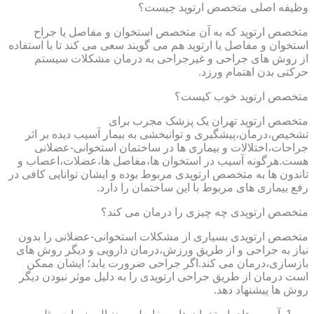
وظیفه اصلی متخصص ارتوپد چیست؟
متخصص ارتوپد که به آن متخصص استخوان و مفاصل یا جراح
استخوان و مفاصل یا ارتوپد هم می گویند سعی می کند تا با استفاده
از روش های جراحی و غیرجراحی به درمان مشکلات سیستم
حرکتی بدن اهتمام ورزد.
متخصص ارتوپد خوب کیست؟
متخصص ارتوپد تهران یک پزشک مجرب برای
تشخیص،درمان،پیشگیری و توانبخشی به بیمار آسیب دیده بر اثر
جراحات،اختلالات و بیماری ها در ساختمان استخوانی-عضلانی
هست.هرگونه آسیب در استخوان ها،مفاصل ها،عضلات،اعصاب و
تاندون ها به متخصص ارتوپدی مربوط بوده و ایشان توانایی کافی در
رفع بیماری های مربوط با این ساختمان را دارد.
متخصص ارتوپدی چه چیزی را درمان می کند؟
متخصص ارتوپدی بسیاری از مشکلات استخوانی-عضلانی را بدون
نیاز به جراحی و از طریق ورزش،درمان دارویی و دیگر روش های
بازسازی،درمان می کند.اگر جراحی ضرورت یابد؛ ایشان ممکن
است درمان از طریق جراحی ارتوپدی را به دلیل موثر نبودن دیگر
روش ها پیشنهاد دهد.