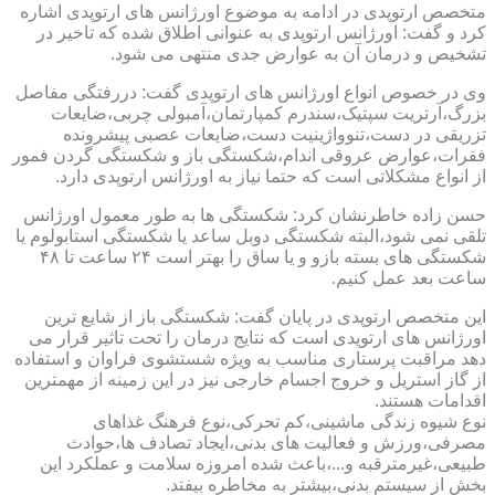
متخصص ارتوپدی در ادامه به موضوع اورژانس های ارتوپدی اشاره
کرد و گفت: اورژانس ارتوپدی به عنوانی اطلاق شده که تاخیر در
تشخیص و درمان آن به عوارض جدی منتهی می شود.
وی در خصوص انواع اورژانس های ارتوپدی گفت: دررفتگی مفاصل
بزرگ،آرتریت سپتیک،سندرم کمپارتمان،آمبولی چربی،ضایعات
تزریقی در دست،تنوواژینیت دست،ضایعات عصبی پیشرونده
فقرات،عوارض عروقی اندام،شکستگی باز و شکستگی گردن فمور
از انواع مشکلاتی است که حتما نیاز به اورژانس ارتوپدی دارد.
حسن زاده خاطرنشان کرد: شکستگی ها به طور معمول اورژانس
تلقی نمی شود،البته شکستگی دوبل ساعد یا شکستگی استابولوم یا
شکستگی های بسته بازو و یا ساق را بهتر است ۲۴ ساعت تا ۴۸
ساعت بعد عمل کنیم.
این متخصص ارتوپدی در پایان گفت: شکستگی باز از شایع ترین
اورژانس های ارتوپدی است که نتایج درمان را تحت تاثیر قرار می
دهد مراقبت پرستاری مناسب به ویژه شستشوی فراوان و استفاده
از گاز استریل و خروج اجسام خارجی نیز در این زمینه از مهمترین
اقدامات هستند.
نوع شیوه زندگی ماشینی،کم تحرکی،نوع فرهنگ غذاهای
مصرفی،ورزش و فعالیت های بدنی،ایجاد تصادف ها،حوادث
طبیعی،غیرمترقبه و...،باعث شده امروزه سلامت و عملکرد این
بخش از سیستم بدنی،بیشتر به مخاطره بیفتد.