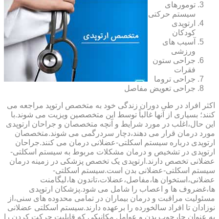
تومورهای
سیستم حرکتی
ارتوپدی
کودکان
آسیب های
ورزشی
جراحی ستون
فقرات
جراحی تروما
جراحی تعویض مفاصل
اکثر افراد در طی دوران زندگی خود به متخصص ارتوپد مراجعه می
کنند؛ بسیاری از آنها غالباً توسط این متخصصین ویزیت می شوند.با
این حال،اغلب در مورد شرایط و آنچه متخصصان و جراحان ارتوپدی
مورد درمان قرار می دهند،دچار سردرگمی می شوند.متخصصان
ارتوپدی درباره سیستم اسکلتی-عضلانی درمان می کنند.جراحان
ارتوپدی در تشخیص و درمان مشکلات مربوط به سیستم اسکلتی-
عضلانی تخصص دارند.ارتوپدی یک تخصص پزشکی در زمینه درمان
سیستم اسکلتی-عضلانی بدن است.سیستم اسکلتی-
عضلانی،استخوان ها،مفاصل،عضلات،تاندون ها،لیگامنت
ها،غضروف ها و اعصاب را شامل می شود.پزشکان ارتوپدی
مسئولیت مراقبت و درمان بیماران در تمامی محدوده های سنی،از
نوزادان تا افراد سالخورده را برعهده دارند.سیستم اسکلتی عضلانی
به عنوان چارچوب بدن و عوامل مکانیکی که قابلیت حرکت کردن را