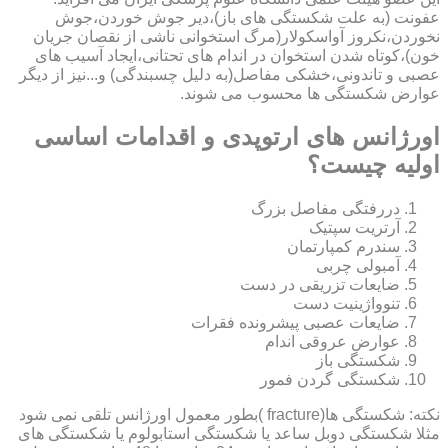
عفونت (به علت شکستگی های باز)،دیر جوش خوردن،جوش
نخوردن،نکروز آواسکولار(مرگ استخوانی ناشی از نقصان جریان
خون)،کوتاه شدن استخوان در اندام های تحتانی،ایجاد آسیب های
عصبی و تاندونی،خشکی مفاصل(به دلیل چسبندگی) و...نیز از دیگر
عوارض شکستگی ها محسوب می شوند.
اورژانس های ارتوپدی و اقدامات اساسی
اولیه چیست؟
دررفتگی مفاصل بزرگ
آرتریت سپتیک
سندرم کمپارتمان
آمبولی چربی
ضایعات تزریقی در دست
تنوواژینیت دست
ضایعات عصبی پیشرونده فقرات
عوارض عروقی اندام
شکستگی باز
شکستگی گردن فمور
نکته: شکستگی ها(fracture )بطور معمول اورژانس تلقی نمی شود
مثلا شکستگی دوبل ساعد یا شکستگی استابولوم یا شکستگی های