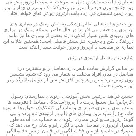
بسیار زیاد است،به همین دلیل به سرعت به سمت آرتروز پیش می
رود.چنانچه وزن فرد زیاد،ورزش و تحرکش کم و میزان چهار زانو و
روی زمین نشستن فرد زیاد باشد،آرتروز زودتر اتفاق خواهد افتاد.
این عضو هیئت عالی نظام پزشکی به نقش ژنتیک در بیماری های
ارتوپدی پرداخته و می افزاید: در حال حاضر مسئله ژنتیک در بیماری
های ارتوپدی نقش بسیار اندکی دارند.بعضی از بیماری ها نیز مانند
دررفتگی لگن و پاچنبری نیز بیشتر فامیلی است؛ همچنین ابتلا به این
بیماری در مقایسه با آرتروز و بروز حوادث،بسیار اندک است.
شایع ترین مشکل ارتوپدی در زنان
بر اساس گزارش سایت پلیس،درد مفاصل زانو،بیشترین درد
مفاصل در میان افراد مختلف به شمار می رود که شیوه نشستن
روی زمین،برخاستن و همچنین افزایش سن،از عوامل تاثیرگذار بر
این موضوع هستند.
حسین فراهینی،رئیس بخش آموزشی ارتوپدی بیمارستان رسول
اکرم(ص) نیز استئوآرتریت یا آرتروز(ساییدگی مفاصل)،دفرمیته ها
مانند زانوی پرانتزی،ضربدری و ساییدگی کشکک(در جوان ها به ویژه
خانم ها) را شایع ترین بیماری های زانو در ارتوپدی نام برده و می
گوید: آرتروز شایع ترین بیماری ارتوپدی به حساب می آید.به طور
معمول آرتروز در مفاصل هیپ یا لگن،زانو و شانه رخ می دهد که
معمولا در خانم ها از سن 55 سالگی و در آقایان از سن 65 سالگی