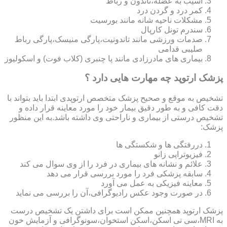
آسیب به عضله،تاندون و رباط
کمر درد و گردن درد
مشکلات ناحیه شانه مانند بورسیت
سندرم تونل کارپال
صدمات ورزشی مانند تاندونیت،پارگی منیسک،پارگی رباط
صلیبی قدامی
بیماری های مادرزادی مانند پا چنبری (کلاب فوت) و اسکولیوز
پزشک ارتوپد چه مهارت هایی دارد ؟
تشخیص به موقع و صحیح پزشک متخصص ارتوپدی ابتدا باید بتواند با
دقت کافی و به طور دقیق بیمار خود را مورد معاینه قرار داده و
تشخیص درستی از بیماری و ناراحتی وی داشته باشد.به این منظور
پزشک:
دررفتگی ها و شکستگی ها
فیزیوتراپی زانو
علائم و نشانه های بیماری در فرد را از وی سوال می کند
سابقه پزشکی فرد را مورد بررسی قرار می دهد
معاینه فیزیکی به عمل می آورد
در صورت وجود عکس رادیوگرافی،آن را بررسی می‎ نماید
پزشک ارتوپد همچنین ممکن است برای داشتن یک تشخیص درست
به MRI،سی تی اسکن،اسکن استخوان،سونوگرافی و آزمایش خون