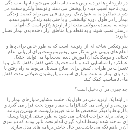
در داروخانه ها در دسترس هستند استفاده می شوند.اینها به سادگی
روی ناحیه آسیب دیده را پوشش می دهند و توسط ولکرو سفت می
شوند.عملکرد ما به عنوان یک ارتوپدی فنی می تواند کیفیت زندگی
بیمار را در طول دوره توانبخشی و یا حتی بقیه زندگی تغییر دهد.با
توجه به استفاده طولانی مدت از از ارتزها،لازم است که آنها به
درستی نصب شوند و به نقطه و یا مناطق آزار دهنده بدن بیمار فشار
نیاورند.
پدر وتیکس شاخه ای از ارتوپدی است که به طور خاص برای پاها و
اندام های پایینی بدن به کار می رود.پروتزیست برای ارزیابی اندام
تحتانی و بیومکانیک آن آموزش دیده است.آنها می توانند اختلال
عملکرد را شناسایی کنند و با ساخت یک کفی کفش،کفش کامل و یا
تغییرات در طراحی کفش برای اصلاح مسائل مربوط به راه رفتن یا
درد پای بیمار به علت بیماری،آسیب و یا پوشیدن طولانی مدت کفش
های نامناسب کمک کنند.
چه چیزی در آن دخیل است؟
در ابتدا یک ارتوپد فنی در طول یک جلسه مشاوره،نیازهای بیمار را
بررسی و ارزیابی می کند.الزامات بیمار مورد بحث قرار می گیرد و
با ارتباط با دیگر متخصص ها مانند فیزیوتراپیست ها،بهترین برنامه
درمانی برای جراحت انتخاب می شود.به طور سنتی،ارتزها وسیله
ای ساخته شده توسط اندازه گیری اندام تحت تاثیر بودند که دو سوی
آن را باهم نگه می داشت.در حال حاضر،برنامه های مدل سازی