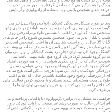
اولیه درد در دست ها،مچ دست و گاهی پاها است و گاهی مفاصل
بزرگ را هم درگیر می کند.مفاصل گرفتار به طور مزمن تخریب
خواهد شد و تشخیص بالینی و با استفاده از رادیولوژی و آزمایش
است.
وی در مورد مشکل ساییدگی کشکک زانو(کندرومالاسی) نیز می
گوید: معمولا این بیماری با درد مزمن با حدود ناواضح در جلوی زانو
مشخص شده که این درد اغلب با نشستن طولانی،راه رفتن روی
شیب یا پلکان بدتر می شود؛ همچنین بیشترین شیوع را در خانم های
15 تا 35 سال دارد و آسیب شناسی آن ها اغلب نامشخص است.در
برخی موارد،نرم شدگی یا فیبریلاسیون غضروف مفاصلی پوشاننده
کشکک وجود دارد.بیماران دچار درد پشت کشککی زانو را می توان
به دو گروه تقسیم کرد؛ در یک گروه هیچ علت مهمی یافت نمی
شود،در حالی که در گروه دیگری شواهدی از به هم خوردن امتداد
کشکک وجود دارد.در این گروه اخیر،وجود برخی عوامل،مسئول
دررفتگی عودکننده یافت می شود؛ هرچند ممکن است هیچ سابقه
ای از دررفتگی واضح وجود نداشته باشد.در حالی که علائم اغلب
طولانی مدت هستند،اما شدید نیستند و با محدود کردن فعالیت هایی
که علائم را تشدید می کنند و نیز فیزیوتراپی،می توان آن ها را
برطرف کرد.
فراهینی به مشکل پای پرانتزی(ژنوواروم) یا پاکمانی پرداخته و می
افزاید: این حالت به صورت رشد غیرطبیعی در اوایل کودکی بروز
می کند و معمولا خودبخود بهبود می یابد.به ندرت پاکمانی ناشی از