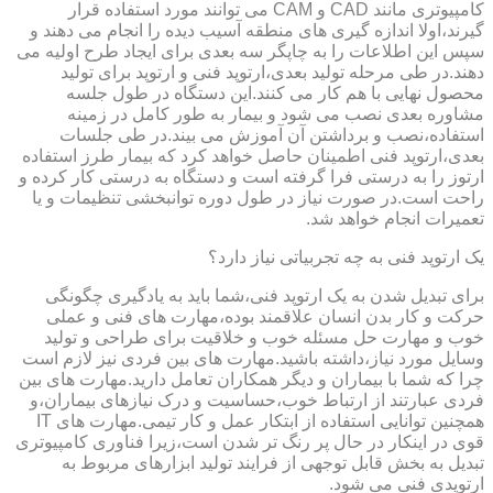
کامپیوتری مانند CAD و CAM می توانند مورد استفاده قرار
گیرند،اولا اندازه گیری های منطقه آسیب دیده را انجام می دهند و
سپس این اطلاعات را به چاپگر سه بعدی برای ایجاد طرح اولیه می
دهند.در طی مرحله تولید بعدی،ارتوپد فنی و ارتوپد برای تولید
محصول نهایی با هم کار می کنند.این دستگاه در طول جلسه
مشاوره بعدی نصب می شود و بیمار به طور کامل در زمینه
استفاده،نصب و برداشتن آن آموزش می بیند.در طی جلسات
بعدی،ارتوپد فنی اطمینان حاصل خواهد کرد که بیمار طرز استفاده
ارتوز را به درستی فرا گرفته است و دستگاه به درستی کار کرده و
راحت است.در صورت نیاز در طول دوره توانبخشی تنظیمات و یا
تعمیرات انجام خواهد شد.
یک ارتوپد فنی به چه تجربیاتی نیاز دارد؟
برای تبدیل شدن به یک ارتوپد فنی،شما باید به یادگیری چگونگی
حرکت و کار بدن انسان علاقمند بوده،مهارت های فنی و عملی
خوب و مهارت حل مسئله خوب و خلاقیت برای طراحی و تولید
وسایل مورد نیاز،داشته باشید.مهارت های بین فردی نیز لازم است
چرا که شما با بیماران و دیگر همکاران تعامل دارید.مهارت های بین
فردی عبارتند از ارتباط خوب،حساسیت و درک نیازهای بیماران،و
همچنین توانایی استفاده از ابتکار عمل و کار تیمی.مهارت های IT
قوی در اینکار در حال پر رنگ تر شدن است،زیرا فناوری کامپیوتری
تبدیل به بخش قابل توجهی از فرایند تولید ابزارهای مربوط به
ارتوپدی فنی می شود.