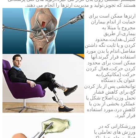
هستند که تجویز،تولید و مدیریت ارتزها را انجام می دهند.
ارتزها ممکن است برای
حمایت از اندام بیماران
مجروح یا مبتلا به
بیماری،از طریق
کنترل،هدایت،محدود
کردن و یا ثابت نگه داشتن
مفاصل،اندام یا بدن مورد
استفاده قرار گیرند.آنها
ممکن است برای محدود
کردن حرکت،فعال کردن
حرکت (مکانیکی)،به
عنوان یک دستگاه
توانبخشی پس از باز کردن
گچ،برای کاهش فشار
تحمل وزن،اصلاح شکل یا
عملکرد بخشی از بدن یا
کاهش درد،مورد استفاده
قرار گیرد.
ورزشکارانی که در
ورزش های تعاملی یا
فعالیت های خطرناک