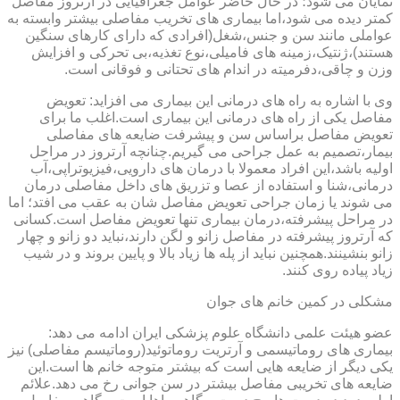
نمایان می شود؛ در حال حاضر عوامل جغرافیایی در آرتروز مفاصل
کمتر دیده می شود،اما بیماری های تخریب مفاصلی بیشتر وابسته به
عواملی مانند سن و جنس،شغل(افرادی که دارای کارهای سنگین
هستند)،ژنتیک،زمینه های فامیلی،نوع تغذیه،بی تحرکی و افزایش
وزن و چاقی،دفرمیته در اندام های تحتانی و فوقانی است.
وی با اشاره به راه های درمانی این بیماری می افزاید: تعویض
مفاصل یکی از راه های درمانی این بیماری است.اغلب ما برای
تعویض مفاصل براساس سن و پیشرفت ضایعه های مفاصلی
بیمار،تصمیم به عمل جراحی می گیریم.چنانچه آرتروز در مراحل
اولیه باشد،این افراد معمولا با درمان های دارویی،فیزیوتراپی،آب
درمانی،شنا و استفاده از عصا و تزریق های داخل مفاصلی درمان
می شوند یا زمان جراحی تعویض مفاصل شان به عقب می افتد؛ اما
در مراحل پیشرفته،درمان بیماری تنها تعویض مفاصل است.کسانی
که آرتروز پیشرفته در مفاصل زانو و لگن دارند،نباید دو زانو و چهار
زانو بنشینند.همچنین نباید از پله ها زیاد بالا و پایین بروند و در شیب
زیاد پیاده روی کنند.
مشکلی در کمین خانم های جوان
عضو هیئت علمی دانشگاه علوم پزشکی ایران ادامه می دهد:
بیماری های روماتیسمی و آرتریت روماتوئید(روماتیسم مفاصلی) نیز
یکی دیگر از ضایعه هایی است که بیشتر متوجه خانم ها است.این
ضایعه های تخریبی مفاصل بیشتر در سن جوانی رخ می دهد.علائم