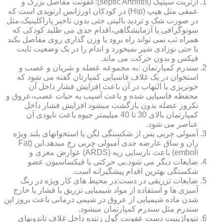
آرتریت سپتیک (septic Arthritis):عفونت مفاصل بزرگ و
عمقی مثل هیپ (Hip) در کودکان اورژانس ارتوپدی است که
در صورت شک و تردید بالینی حتی بدون تاخیر پاراکلینیک،مثل
سونوگرافی یا آزمایشگاهی،اقدام جدی می طلبد کودکی که
همراه تب نمی تواند راه برود یا وزن گذاری روی مفاصل بکند
یا حتی نوزادی شیر نمیخورد و اندام را در یک وضعیت ثابت
فیکس و بدون حرکت می ماند.
سندرم کمپارتمان :به مجموعه عضله و شریان و عصب و
استخوان در یک غلاف فاسیایی کمپارتان گفته می شود که
خونریزی یا التهاب در آن باعث افزایش فشار داخل آن
محفظه فاسیایی شده و باعث آسیب به حیات عصب،عروق و
نکروز عضله بدون بازگشت میشود افزایش فشار داخل
کمپارتمان بالای 30 تا 40 میلیمتر جیوه باعث نابودی آن
عناصر می شود.
آمبولی چربی پس از شکستگی لگن یا استخوانهای بلند ویژه
ران و ساق عارضه جدی آمبولی چربی رخ میدهد.این (Fat
emboli) باعث نارسایی ریه (ARDS) عوارض مغزی و
ضایعات دیگر می شود.بی حرکتی یا فیکساسیون عضو
شکستگی بهترین اقدام پیشگیرانه است.
ضایعات تزریقی در دست:در محیط های کار ویژه در رنگ
آمیزی ها و استفاده از مواد شیمیایی تزریق با فشار یا خارج
شدن ماده شیمیایی از عروق در شیمی درمانی باعث بروز این
سندرم مثل سندرم کمپارتمان میشود.
تنوواژینیت دست عفونت گول زننده داخل غلاف تاندونهای