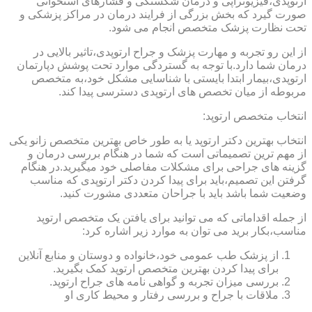
ارتوپدی،فیزیوتراپی و درمان شکستگی و فشارهای استخوانی
صورت گیرد که بخش بزرگی از فرایند درمان در مراکز پزشکی و
تحت نظارت پزشک متخصص انجام می شود.
از این رو تجربه و مهارت پزشک و جراح ارتوپدی،تاثیر بالایی در
درمان شما دارد.با توجه به گستردگی موارد تحت پوشش دپارتمان
ارتوپدی،بیمار ابتدا بایستی با شناسایی مشکل خود،به متخصص
مربوطه از میان تخصص های ارتوپدی دسترسی پیدا کند.
انتخاب متخصص ارتوپد:
انتخاب بهترین دکتر ارتوپد یا به طور خاص بهترین متخصص زانو یکی
از مهم ترین تصمیماتی است که شما در هنگام بررسی درمان و
گزینه های جراحی برای مشکلات مفاصلی خود میگیرید.در هنگام
گرفتن این تصمیم،باید برای پیدا کردن دکتر ارتوپدی که مناسب
وضعیت شما باشد باید با جراحان متعددی مشورت کنید.
از جمله اقداماتی که می توانید برای یافتن یک متخصص ارتوپد
مناسب،بکار برید می توان به موارد زیر اشاره کرد:
از پزشک طب عمومی خود،خانواده و دوستان و منابع آنلاین
برای پیدا کردن بهترین متخصص ارتوپد کمک بگیرید.
بررسی میزان تجربه و گواهی نامه های جراح ارتوپد.
ملاقات با جراح و بررسی رفتار و محیط کاری او