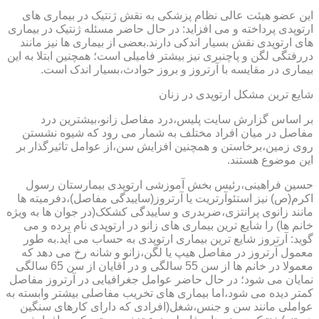
این عضو هیئت عالی نظام پزشکی به نقش ژنتیک در بیماری های
ارتوپدی پرداخته و می افزاید: در حال حاضر مسئله ژنتیک در بیماری
های ارتوپدی نقش بسیار اندکی دارند.بعضی از بیماری ها نیز مانند
دررفتگی لگن و پاچنبری نیز بیشتر فامیلی است؛ همچنین ابتلا به این
بیماری در مقایسه با آرتروز و بروز حوادث،بسیار اندک است.
شایع ترین مشکل ارتوپدی در زنان
بر اساس گزارش سایت پلیس،درد مفاصل زانو،بیشترین درد
مفاصل در میان افراد مختلف به شمار می رود که شیوه نشستن
روی زمین،برخاستن و همچنین افزایش سن،از عوامل تاثیرگذار بر
این موضوع هستند.
حسین فراهینی،رئیس بخش آموزشی ارتوپدی بیمارستان رسول
اکرم(ص) نیز استئوآرتریت یا آرتروز(ساییدگی مفاصل)،دفرمیته ها
مانند زانوی پرانتزی،ضربدری و ساییدگی کشکک(در جوان ها به ویژه
خانم ها) را شایع ترین بیماری های زانو در ارتوپدی نام برده و می
گوید: آرتروز شایع ترین بیماری ارتوپدی به حساب می آید.به طور
معمول آرتروز در مفاصل هیپ یا لگن،زانو و شانه رخ می دهد که
معمولا در خانم ها از سن 55 سالگی و در آقایان از سن 65 سالگی
نمایان می شود؛ در حال حاضر عوامل جغرافیایی در آرتروز مفاصل
کمتر دیده می شود،اما بیماری های تخریب مفاصلی بیشتر وابسته به
عواملی مانند سن و جنس،شغل(افرادی که دارای کارهای سنگین