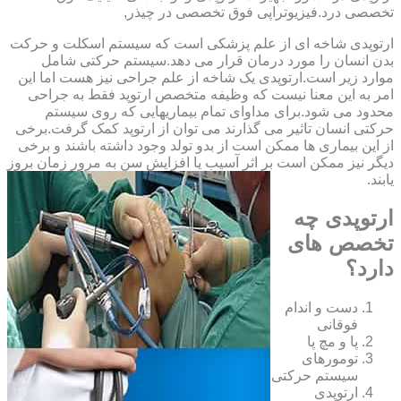
تخصصی درد.فیزیوتراپی فوق تخصصی در چیذر,
ارتوپدی شاخه ای از علم پزشکی است که سیستم اسکلت و حرکت
بدن انسان را مورد درمان قرار می دهد.سیستم حرکتی شامل
موارد زیر است.ارتوپدی یک شاخه از علم جراحی نیز هست اما این
امر به این معنا نیست که وظیفه متخصص ارتوپد فقط به جراحی
محدود می شود.برای مداوای تمام بیماریهایی که روی سیستم
حرکتی انسان تاثیر می گذارند می توان از ارتوپد کمک گرفت.برخی
از این بیماری ها ممکن است از بدو تولد وجود داشته باشند و برخی
دیگر نیز ممکن است بر اثر آسیب یا افزایش سن به مرور زمان بروز
یابند.
ارتوپدی چه
تخصص های
دارد؟
دست و اندام
فوقانی
پا و مچ پا
تومورهای
سیستم حرکتی
ارتوپدی