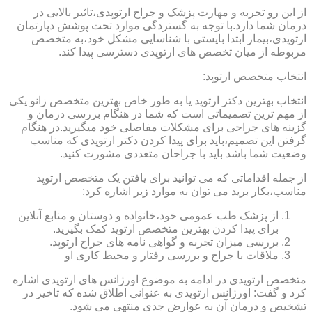
از این رو تجربه و مهارت پزشک و جراح ارتوپدی،تاثیر بالایی در
درمان شما دارد.با توجه به گستردگی موارد تحت پوشش دپارتمان
ارتوپدی،بیمار ابتدا بایستی با شناسایی مشکل خود،به متخصص
مربوطه از میان تخصص های ارتوپدی دسترسی پیدا کند.
انتخاب متخصص ارتوپد:
انتخاب بهترین دکتر ارتوپد یا به طور خاص بهترین متخصص زانو یکی
از مهم ترین تصمیماتی است که شما در هنگام بررسی درمان و
گزینه های جراحی برای مشکلات مفاصلی خود میگیرید.در هنگام
گرفتن این تصمیم،باید برای پیدا کردن دکتر ارتوپدی که مناسب
وضعیت شما باشد باید با جراحان متعددی مشورت کنید.
از جمله اقداماتی که می توانید برای یافتن یک متخصص ارتوپد
مناسب،بکار برید می توان به موارد زیر اشاره کرد:
از پزشک طب عمومی خود،خانواده و دوستان و منابع آنلاین
برای پیدا کردن بهترین متخصص ارتوپد کمک بگیرید.
بررسی میزان تجربه و گواهی نامه های جراح ارتوپد.
ملاقات با جراح و بررسی رفتار و محیط کاری او
متخصص ارتوپدی در ادامه به موضوع اورژانس های ارتوپدی اشاره
کرد و گفت: اورژانس ارتوپدی به عنوانی اطلاق شده که تاخیر در
تشخیص و درمان آن به عوارض جدی منتهی می شود.