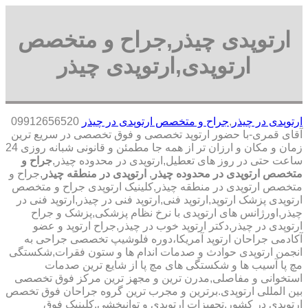
ارتوپدی چیذر,جراح و متخصص
ارتوپدی,ارتوپدی چیذر
ارتوپدی در چیذر
,
جراح و متخصص ارتوپدی در چیذر
09912656520
آقای قمری-با حضور ارتوپد تخصصی و فوق تخصصی در سریع ترین
زمان و مکان و ارزان تر از همه جا مطمئن و قانونی شبانه روزی 24
ساعت حتی در روز های تعطیل,ارتوپدی در محدوده چیذر,
جراح و
متخصص ارتوپدی در محدوده چیذر
,
ارتوپدی در منطقه چیذر
,جراح و
متخصص ارتوپدی در منطقه چیذر,کلینیک ارتوپدی جراح و متخصص
ارتوپدی پزشک ارتوپد,ارتوپد فنی,ارتوپد فنی در چیذر,ارتوپد فنی در
چیذر,اورژانس های ارتوپدی با نرخ نظام پزشکی,پزشک و جراح
ارتوپدی در چیذر,دکتر ارتوپد خوب در چیذر,جراح ارتوپد و عضو
آکادمی جراحان ارتوپد آمریکا،دوره فلوشیپ تخصصی جراحی به
انجمن ارتوپدی حوادث و صدمات اندام ها و ستون فقرات,شکستگی
مچ پا آسیب ها و شکستگی های مچ پا از شایع ترین صدمات
استخوانی و مفاصلی,مدرن ترین و مجهز ترین مرکز فوق تخصصی
بین المللی ارتوپدی.برترین ‏و ‏مجرب ‏ترین ‏گروه ‏جراحان ‏فوق ‏تخصص
‏ارتوپدی ‏در ‏کشور.تجهیزات ارتوپدی و توانبخشی.کلینیک فوق