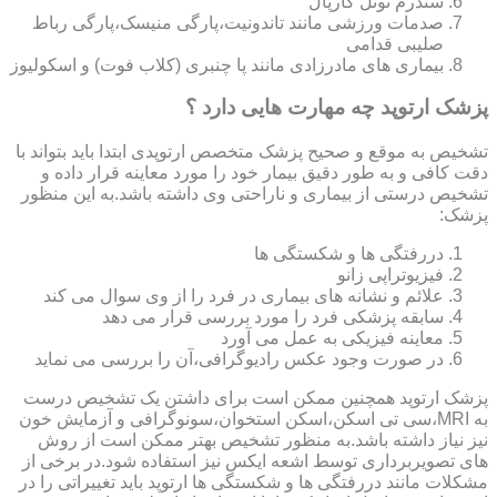
سندرم تونل کارپال
صدمات ورزشی مانند تاندونیت،پارگی منیسک،پارگی رباط
صلیبی قدامی
بیماری های مادرزادی مانند پا چنبری (کلاب فوت) و اسکولیوز
پزشک ارتوپد چه مهارت هایی دارد ؟
تشخیص به موقع و صحیح پزشک متخصص ارتوپدی ابتدا باید بتواند با
دقت کافی و به طور دقیق بیمار خود را مورد معاینه قرار داده و
تشخیص درستی از بیماری و ناراحتی وی داشته باشد.به این منظور
پزشک:
دررفتگی ها و شکستگی ها
فیزیوتراپی زانو
علائم و نشانه های بیماری در فرد را از وی سوال می کند
سابقه پزشکی فرد را مورد بررسی قرار می دهد
معاینه فیزیکی به عمل می آورد
در صورت وجود عکس رادیوگرافی،آن را بررسی می‎ نماید
پزشک ارتوپد همچنین ممکن است برای داشتن یک تشخیص درست
به MRI،سی تی اسکن،اسکن استخوان،سونوگرافی و آزمایش خون
نیز نیاز داشته باشد.به منظور تشخیص بهتر ممکن است از روش
های تصویربرداری توسط اشعه ایکس نیز استفاده شود.در برخی از
مشکلات مانند دررفتگی ها و شکستگی ها ارتوپد باید تغییراتی را در