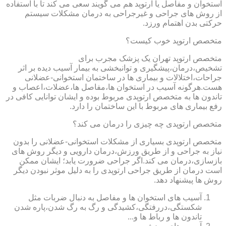
استخوان و مفاصل یا ارتوپد هم می گویند سعی می کند تا با استفاده
از روش های جراحی و غیرجراحی به درمان مشکلات سیستم
حرکتی بدن اهتمام ورزد.
متخصص ارتوپد خوب کیست؟
متخصص ارتوپد تهران یک پزشک مجرب برای
تشخیص،درمان،پیشگیری و توانبخشی به بیمار آسیب دیده بر اثر
جراحات،اختلالات و بیماری ها در ساختمان استخوانی-عضلانی
هست.هرگونه آسیب در استخوان ها،مفاصل ها،عضلات،اعصاب و
تاندون ها به متخصص ارتوپدی مربوط بوده و ایشان توانایی کافی در
رفع بیماری های مربوط با این ساختمان را دارد.
متخصص ارتوپدی چه چیزی را درمان می کند؟
متخصص ارتوپدی بسیاری از مشکلات استخوانی-عضلانی را بدون
نیاز به جراحی و از طریق ورزش،درمان دارویی و دیگر روش های
بازسازی،درمان می کند.اگر جراحی ضرورت یابد؛ ایشان ممکن
است درمان از طریق جراحی ارتوپدی را به دلیل موثر نبودن دیگر
روش ها پیشنهاد دهد.
آسیب های استخوان ها و مفاصل به دنبال ضربات مثل
شکستگی،دررفتگی،کشیدگی و رگ به رگ شدن،پاره شدن
تاندون ها و رباط ها و...