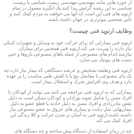
از حوزه هایی مانند مهندسی،مهندسی زیست شناسی یا زیست
شناسی به این رشته گرایش پیدا کنند.یک انگیزه معمول در تمام
ارتوپد های فنی این است که آنها می خواهند به مردم کمک کنند و
تاثیر شخصی موثرتری در جهان داشته باشند.
وظایف ارتوپد فنی چیست؟
ارتوپد فنی بیمارانی که برای حرکت خود به وسایل و تجهیزات کمکی
نیاز دارند را ویزیت می کند.ارتوپد فنی همچنین برای بیماران
نیازمند،اندام های مصنوعی از جمله پاهای مصنوعی،بازوها و حتی
دست های بیونیک می سازد.
ارتوپد فنی وظیفه تشخیص و عرضه دستگاهی که بیمار نیاز دارد،چه
یک پای مصنوعی یا مفاصل مچ پا یا کفش طبی مناسب را بر عهده
دارد و هدف وی افزایش تحرک و استقلال بیمار است.
بیمارانی که به ارتوپد فنی مراجعه می کنند می توانند از کودکان تا
افراد مسن را شامل شوند.نوزادان و کودکان ممکن است به دلیل
نقص مادرزادی و افراد مسن به دلیل حادثه یا قطع عضو به دلیل
بیماریهایی مثل دیابت و بیماری های عروق به عضو مصنوعی نیاز
داشته باشند.ارتوپد فنی به آسان تر شدن حرکت و کلا زندگی این
افراد کمک می کند.
چه در زمان استفاده از دستگاه پیش ساخته و چه دستگاه های