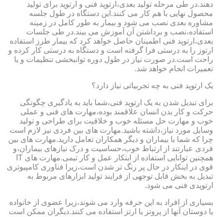
دهند.در طی مرحله تولید بعدی،ارتوپد فنی و ارتوپد برای تولید
محصول نهایی با هم کار می کنند.این دستگاه در طول جلسه
مشاوره بعدی نصب می شود و بیمار به طور کامل در زمینه
استفاده،نصب و برداشتن آن آموزش می بیند.در طی جلسات
بعدی،ارتوپد فنی اطمینان حاصل خواهد کرد که بیمار طرز استفاده
ارتوز را به درستی فرا گرفته است و دستگاه به درستی کار کرده و
راحت است.در صورت نیاز در طول دوره توانبخشی تنظیمات و یا
تعمیرات انجام خواهد شد.
یک ارتوپد فنی به چه تجربیاتی نیاز دارد؟
برای تبدیل شدن به یک ارتوپد فنی،شما باید به یادگیری چگونگی
حرکت و کار بدن انسان علاقمند بوده،مهارت های فنی و عملی
خوب و مهارت حل مسئله خوب و خلاقیت برای طراحی و تولید
وسایل مورد نیاز،داشته باشید.مهارت های بین فردی نیز لازم است
چرا که شما با بیماران و دیگر همکاران تعامل دارید.مهارت های بین
فردی عبارتند از ارتباط خوب،حساسیت و درک نیازهای بیماران،و
همچنین توانایی استفاده از ابتکار عمل و کار تیمی.مهارت های IT
قوی در اینکار در حال پر رنگ تر شدن است،زیرا فناوری کامپیوتری
تبدیل به بخش قابل توجهی از فرایند تولید ابزارهای مربوط به
ارتوپدی فنی می شود.
بسیاری از افراد به این حرفه وارد می شوند،زیرا عضوی از خانواده
یا دوستان آنها از پروتز یا ارتز استفاده می کنند.دیگران ممکن است