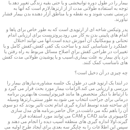
بیمار را در طول دوره توانبخشی و یا حتی بقیه زندگی تغییر دهد.با
توجه به استفاده طولانی مدت از از ارتزها،لازم است که آنها به
درستی نصب شوند و به نقطه و یا مناطق آزار دهنده بدن بیمار فشار
نیاورند.
پدر وتیکس شاخه ای از ارتوپدی است که به طور خاص برای پاها و
اندام های پایینی بدن به کار می رود.پروتزیست برای ارزیابی اندام
تحتانی و بیومکانیک آن آموزش دیده است.آنها می توانند اختلال
عملکرد را شناسایی کنند و با ساخت یک کفی کفش،کفش کامل و یا
تغییرات در طراحی کفش برای اصلاح مسائل مربوط به راه رفتن یا
درد پای بیمار به علت بیماری،آسیب و یا پوشیدن طولانی مدت کفش
های نامناسب کمک کنند.
چه چیزی در آن دخیل است؟
در ابتدا یک ارتوپد فنی در طول یک جلسه مشاوره،نیازهای بیمار را
بررسی و ارزیابی می کند.الزامات بیمار مورد بحث قرار می گیرد و
با ارتباط با دیگر متخصص ها مانند فیزیوتراپیست ها،بهترین برنامه
درمانی برای جراحت انتخاب می شود.به طور سنتی،ارتزها وسیله
ای ساخته شده توسط اندازه گیری اندام تحت تاثیر بودند که دو سوی
آن را باهم نگه می داشت.در حال حاضر،برنامه های مدل سازی
کامپیوتری مانند CAD و CAM می توانند مورد استفاده قرار
گیرند،اولا اندازه گیری های منطقه آسیب دیده را انجام می دهند و
سپس این اطلاعات را به چاپگر سه بعدی برای ایجاد طرح اولیه می