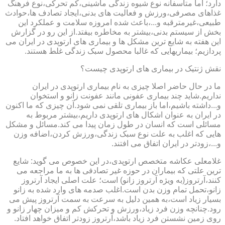
دارد؛ اما متاسفانه نوع شیوه زندگی ماشینی،کم تحرکی،نوع فرهنگ
غذاهای مصرفی،ورزش و فعالیت های بدنی،ایجاد تصادف ها،حوادث
طبیعی،غیرمترقبه و...،باعث شده امروزه سلامت و عملکرد این
بخش از سیستم بدنی،بیشتر به مخاطره بیفتد.از این رو در گزارش
این هفته به شایع ترین مشکل ها و بیماری های ارتوپدی در ایران می
پردازیم؛ بیماریهایی که غالبا محصول سبک زندگی غلط هستند.
نقش ژنتیک در بیماری های ارتوپدی چیست؟
ما در حال حاضر اصلا چیزی به نام بیماری ارتوپدی در ایران
نداریم.شاید چند بیماری عفونی مانند عفونت زانو و استخوان
و...داشته باشیم،اما باز بیماری تلقی نمی شود.آن چیزی که ما اکنون
در ایران به عنوان اشکال های ارتوپدی داریم،بیشتر مربوط به
مسائلی است که انسان در طول زمان پیدا می کند.مسائل و مشکل
هایی که اغلب به علت نوع سبک زندگی،ورزش کردن،اضافه وزن
و...،زودتر در ایران اتفاق می افتند.
غلامعلی عکاشه متخصص ارتوپدی،در این خصوص می گوید: شایع
ترین علتی که بیماران در حوزه غیر تصادفی ها به ما مراجعه می
کنند،آرتروز(به ویژه آرتروز زانو) است؛ علت اصلی ایجاد آرتروز
زانو،تحمل تمام وزن بدن است.اغلب صدمه های وارد شده به زانو
بسیار زیاد است،به همین دلیل به سرعت به سمت آرتروز پیش می
رود.چنانچه وزن فرد زیاد،ورزش و تحرکش کم و میزان چهار زانو و
روی زمین نشستن فرد زیاد باشد،آرتروز زودتر اتفاق خواهد افتاد.