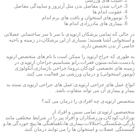
آسیب های ورزشی
خراب شدن مفاصل بدن مثل آرتروز و ساییدگی مفاصل
عفونت اندام ها
تومورهای استخوان و بافت های نرم اندام
بیماری های مادرزادی اندام ها
در حالی که تمامی پزشکان ارتوپدی با سر تا سر ساختمانی عضلانی
و استخوانی آشنا هستند؛ بسیاری از این پزشکان،در زمینه و ناحیه
خاصی از بدن تخصص دارند.
به طوری که جراح ارتوپد را ممکن است با نام های متخصص ارتوپد
پا،دست،شانه،ستون فقرات،زانو بشناسیم.جراحان ارتوپدی در
زمینه های تخصصی کودکان،تروما،جراحی بازسازی،آنکولوژی
(تومور استخوانی) و درمان ورزشی نیز فعالیت می کنند.
انواع عمل های جراحی ارتوپدی:عمل های جراحی ارتوپدی بسته به
بیمار و بیماری آن می تواند متفاوت باشد.
متخصص ارتوپدی چه افرادی را درمان می کند؟
متخصصین ارتوپدی تمامی سنین و افراد از
نوزادان،کودکان،ورزشکاران و افراد پیر را در شرایط مختلفی مانند
پارگی،شکستگی،اختلالات،بیماری ها،ناهماهنگی ها،پیچ خوردگی ها،و
گسستگی عضلات و استخوان ها را می توانند درمان کنند.