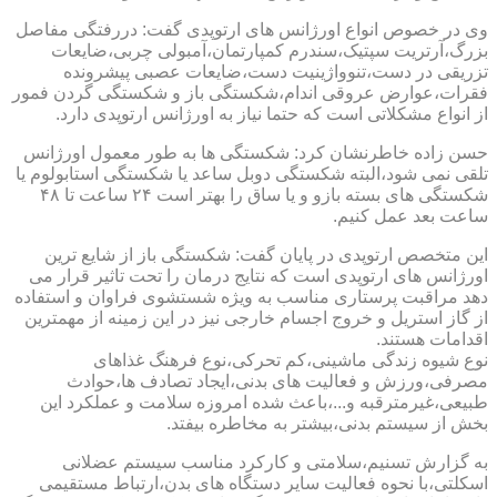
وی در خصوص انواع اورژانس های ارتوپدی گفت: دررفتگی مفاصل
بزرگ،آرتریت سپتیک،سندرم کمپارتمان،آمبولی چربی،ضایعات
تزریقی در دست،تنوواژینیت دست،ضایعات عصبی پیشرونده
فقرات،عوارض عروقی اندام،شکستگی باز و شکستگی گردن فمور
از انواع مشکلاتی است که حتما نیاز به اورژانس ارتوپدی دارد.
حسن زاده خاطرنشان کرد: شکستگی ها به طور معمول اورژانس
تلقی نمی شود،البته شکستگی دوبل ساعد یا شکستگی استابولوم یا
شکستگی های بسته بازو و یا ساق را بهتر است ۲۴ ساعت تا ۴۸
ساعت بعد عمل کنیم.
این متخصص ارتوپدی در پایان گفت: شکستگی باز از شایع ترین
اورژانس های ارتوپدی است که نتایج درمان را تحت تاثیر قرار می
دهد مراقبت پرستاری مناسب به ویژه شستشوی فراوان و استفاده
از گاز استریل و خروج اجسام خارجی نیز در این زمینه از مهمترین
اقدامات هستند.
نوع شیوه زندگی ماشینی،کم تحرکی،نوع فرهنگ غذاهای
مصرفی،ورزش و فعالیت های بدنی،ایجاد تصادف ها،حوادث
طبیعی،غیرمترقبه و...،باعث شده امروزه سلامت و عملکرد این
بخش از سیستم بدنی،بیشتر به مخاطره بیفتد.
به گزارش تسنیم،سلامتی و کارکرد مناسب سیستم عضلانی
اسکلتی،با نحوه فعالیت سایر دستگاه های بدن،ارتباط مستقیمی