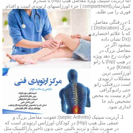
اما آرتریت سپتیک ویژه مفاصل هیپ (hip) یا سندرم
کمپارتمان(compartment ) جزء اورژانسهای ارتوپدی است و اقدام
فوری را می طلبد.
1-دررفتگی مفاصل
بزرگ (Dislocation )
که با علائم اختصاری
((Dx نشان داده
میشود اگر در
مفاصل بزرگ در
حوادث رخ دهد ویژه
در هیپ (hip) یا زانو
(Knee) جزء
اورژانسی ترین
مشکلات ارتوپدی
است دررفتگی زانو
حتی رادیوگرافی
لازم نیست به محض
تشخیص باید جا
اندازی شود.
آرتریت سپتیک (septic Arthritis):عفونت مفاصل بزرگ و
عمقی مثل هیپ (Hip) در کودکان اورژانس ارتوپدی است که
در صورت شک و تردید بالینی حتی بدون تاخیر پاراکلینیک،مثل