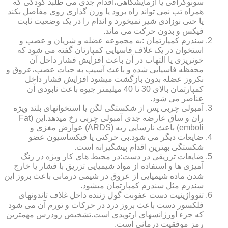
سونوگرافی یا آزمایشگاهی،اقدام جدی می طلبد کودکی که
همراه تب نمی تواند راه برود یا وزن گذاری روی مفاصل بکند
یا حتی نوزادی شیر نمیخورد و اندام را در یک وضعیت ثابت
فیکس و بدون حرکت می ماند.
سندرم کمپارتمان :به مجموعه عضله و شریان و عصب و
استخوان در یک غلاف فاسیایی کمپارتان گفته می شود که
خونریزی یا التهاب در آن باعث افزایش فشار داخل آن
محفظه فاسیایی شده و باعث آسیب به حیات عصب،عروق و
نکروز عضله بدون بازگشت میشود افزایش فشار داخل
کمپارتمان بالای 30 تا 40 میلیمتر جیوه باعث نابودی آن
عناصر می شود.
آمبولی چربی پس از شکستگی لگن یا استخوانهای بلند ویژه
ران و ساق عارضه جدی آمبولی چربی رخ میدهد.این (Fat
emboli) باعث نارسایی ریه (ARDS) عوارض مغزی و
ضایعات دیگر می شود.بی حرکتی یا فیکساسیون عضو
شکستگی بهترین اقدام پیشگیرانه است.
ضایعات تزریقی در دست:در محیط های کار ویژه در رنگ
آمیزی ها و استفاده از مواد شیمیایی تزریق با فشار یا خارج
شدن ماده شیمیایی از عروق در شیمی درمانی باعث بروز این
سندرم مثل سندرم کمپارتمان میشود.
تنوواژینیت دست عفونت گول زننده داخل غلاف تاندونهای
فلکسور دست باعث بروز درد در حرکات و تورم آن می شود
که جزء اورژانسهای ارتوپدی است.تشخیص زودرس مهمترین
رمز موفقیت درمانی است.