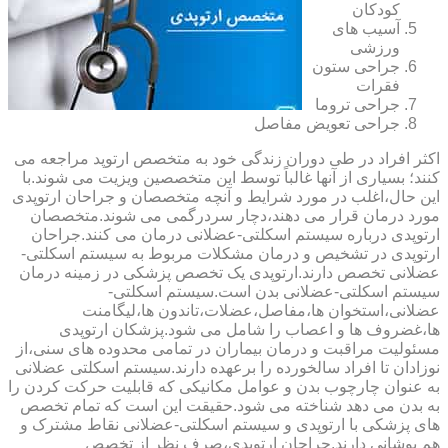
کودکان
آسیب های
ورزشی
جراحی ستون
فقرات
جراحی تروما
جراحی تعویض مفاصل
اکثر افراد در طی دوران زندگی خود به متخصص ارتوپد مراجعه می
کنند؛ بسیاری از آنها غالباً توسط این متخصصین ویزیت می شوند.با
این حال،اغلب در مورد شرایط و آنچه متخصصان و جراحان ارتوپدی
مورد درمان قرار می دهند،دچار سردرگمی می شوند.متخصصان
ارتوپدی درباره سیستم اسکلتی-عضلانی درمان می کنند.جراحان
ارتوپدی در تشخیص و درمان مشکلات مربوط به سیستم اسکلتی-
عضلانی تخصص دارند.ارتوپدی یک تخصص پزشکی در زمینه درمان
سیستم اسکلتی-عضلانی بدن است.سیستم اسکلتی-
عضلانی،استخوان ها،مفاصل،عضلات،تاندون ها،لیگامنت
ها،غضروف ها و اعصاب را شامل می شود.پزشکان ارتوپدی
مسئولیت مراقبت و درمان بیماران در تمامی محدوده های سنی،از
نوزادان تا افراد سالخورده را برعهده دارند.سیستم اسکلتی عضلانی
به عنوان چارچوب بدن و عوامل مکانیکی که قابلیت حرکت کردن را
به بدن می دهد شناخته می شود.حقیقت این است که تمام تخصص
های پزشکی با ارتوپدی و سیستم اسکلتی-عضلانی نقاط مشترک و
هم پوشانی دارند.جراحان ارتوپدی،صرف نظر از تخصص