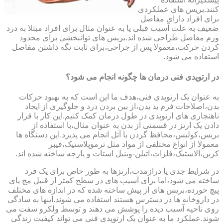
کنند.بریس های عملکردی
برای افراد دارای مفاصل
ضعیف به علت آسیب قبلی یا به عنوان مثال برای افراد مبتلا به درد
ورم مفاصل طراحی شده اند.بریس های توانبخشی برای محدود
کردن حرکت،معمولا پس از جراحی،برای ثابت نگه داشتن مفاصل
استفاده می شود.
در ارتوپدی فنی درمان ها چگونه انجام می شود؟
به عنوان یک ارتوپدی فنی،هدف ما این است که به بهبود حرکات
بدن،اصلاحات فرم بد بدن،از بین بردن درد و جلوگیری از ایجاد
ناهنجاری های ارتوپدی در طول درمان کمک کنیم.این کار با قرار
دادن یک ارتز در قسمتی از بدن به عنوان مثال،با استفاده از
بریس،کولیس،محافظ گردن یا آتل انجام می پذیرد.این دستگاه ها
معمولا از انواع مختلفی از مواد مثل ترموپلاستیک،فیبر
کربن،الاستیک،فلزات،اتیلن-وینیل استات و پارچه ساخته شده اند.
در شرایط جدی یا درازمدت،ارتزها به طور خاص برای یک فرد
ساخته می شود،اما برای آسیب های در سطح کمتر از قبیل مچ پای
پیچ خورده،بریس های از پیش ساخته شده که در اندازه های مختلف
در داروخانه ها در دسترس هستند استفاده می شوند.اینها به سادگی
روی ناحیه آسیب دیده را پوشش می دهند و توسط ولکرو سفت می
شوند.عملکرد ما به عنوان یک ارتوپدی فنی می تواند کیفیت زندگی