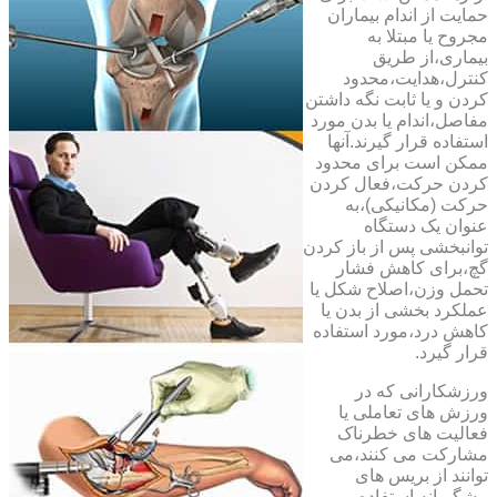
حمایت از اندام بیماران
مجروح یا مبتلا به
بیماری،از طریق
کنترل،هدایت،محدود
کردن و یا ثابت نگه داشتن
مفاصل،اندام یا بدن مورد
استفاده قرار گیرند.آنها
ممکن است برای محدود
کردن حرکت،فعال کردن
حرکت (مکانیکی)،به
عنوان یک دستگاه
توانبخشی پس از باز کردن
گچ،برای کاهش فشار
تحمل وزن،اصلاح شکل یا
عملکرد بخشی از بدن یا
کاهش درد،مورد استفاده
قرار گیرد.
ورزشکارانی که در
ورزش های تعاملی یا
فعالیت های خطرناک
مشارکت می کنند،می
توانند از بریس های
پیشگیرانه استفاده