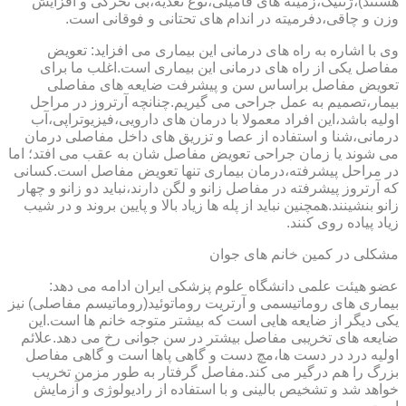
هستند)،ژنتیک،زمینه های فامیلی،نوع تغذیه،بی تحرکی و افزایش
وزن و چاقی،دفرمیته در اندام های تحتانی و فوقانی است.
وی با اشاره به راه های درمانی این بیماری می افزاید: تعویض
مفاصل یکی از راه های درمانی این بیماری است.اغلب ما برای
تعویض مفاصل براساس سن و پیشرفت ضایعه های مفاصلی
بیمار،تصمیم به عمل جراحی می گیریم.چنانچه آرتروز در مراحل
اولیه باشد،این افراد معمولا با درمان های دارویی،فیزیوتراپی،آب
درمانی،شنا و استفاده از عصا و تزریق های داخل مفاصلی درمان
می شوند یا زمان جراحی تعویض مفاصل شان به عقب می افتد؛ اما
در مراحل پیشرفته،درمان بیماری تنها تعویض مفاصل است.کسانی
که آرتروز پیشرفته در مفاصل زانو و لگن دارند،نباید دو زانو و چهار
زانو بنشینند.همچنین نباید از پله ها زیاد بالا و پایین بروند و در شیب
زیاد پیاده روی کنند.
مشکلی در کمین خانم های جوان
عضو هیئت علمی دانشگاه علوم پزشکی ایران ادامه می دهد:
بیماری های روماتیسمی و آرتریت روماتوئید(روماتیسم مفاصلی) نیز
یکی دیگر از ضایعه هایی است که بیشتر متوجه خانم ها است.این
ضایعه های تخریبی مفاصل بیشتر در سن جوانی رخ می دهد.علائم
اولیه درد در دست ها،مچ دست و گاهی پاها است و گاهی مفاصل
بزرگ را هم درگیر می کند.مفاصل گرفتار به طور مزمن تخریب
خواهد شد و تشخیص بالینی و با استفاده از رادیولوژی و آزمایش