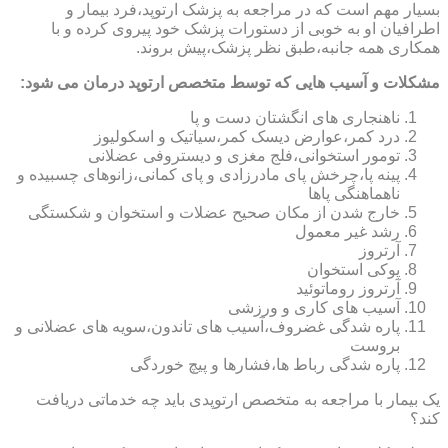
بسیار مهم است که در مراجعه به پزشک ارتوپد،فرد بیمار و
اطرافیان او به خوبی از دستورات پزشک خود پیروی کرده و با
همکاری همه جانبه،طبق نظر پزشک،پیش بروند.
مشکلات و آسیب هایی که توسط متخصص ارتوپد درمان می شود:
ناهنجاری های انگشتان دست و پا
درد کمر،عوارض دیسک کمر،سیاتیک و اسکولیوز
تومور استخوانی،فلج مغزی و دیستروفی عضلانی
پینه پا،چرخش پای مادرزادی و پای کمانی،زانوهای چسبیده و
ناهماهنگی پاها
خارج شدن از مکان صحیح عضلات و استخوان و شکستگی
رشد غیر معمول
آرتروز
پوکی استخوان
آرتروز روماتوئید
آسیب های کاری و ورزشی
پاره شدگی غضروف،آسیب های تاندون،سویه های عضلانی و
بروست
پاره شدگی رباط ها،فشارها و پیچ خوردگی
یک بیمار با مراجعه به متخصص ارتوپدی باید چه خدماتی دریافت
کند؟