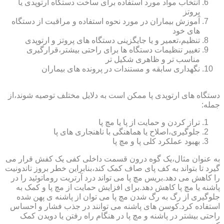
انتخاب مواد مورد استفاده برای ساخت دستگاه ارتوپدی یا
پروتز
آموزش بیماران در مورد نحوه استفاده و مراقبت از دستگاه
های خود
تنظیم،تعمیر و یا جایگزینی دستگاه های پروتز و ارتوپدی
تغییر تنظیمات دستگاه ها برای راحتی بیشتر،قرارگیری
مناسب تر و ظاهری شکیل تر
نگهداری سابقه و مستندات در پرونده های بیماران
دستگاه های ارتوپدی پا ممکن است به دلایل مختلف توصیه شوند،از
جمله:
تراز کردن و حمایت از پا یا مچ پا
جلوگیری،اصلاح یا هماهنگی با ناهنجاری های پا
بهبود عملکرد کلی پا و مچ پا
به عنوان مثال،یک گوه درون قسمت داخلی کفی یک کفش قرار می
گیرد تا بتواند به کف پای صاف کمک کند،بنابراین خطر بروز تاندونیت
را کاهش می دهد.بریس مچ پا می تواند درد آرتریت روماتوئید را در
پاشنه یا مچ پا کاهش دهد.برای افزایش حمایت از مچ پا و کمک به
جلوگیری از رگ به رگ شدن مچ پا می توان از پاشنه ی پهن شده
استفاده کرد.کوسن های پاشنه می توانند در جذب فشار و احساس
راحتی بیشتر در پاشنه و مچ پا در هنگام راه رفتن یا دویدن کمک