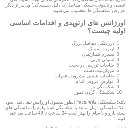
عصبی و تاندونی،خشکی مفاصل(به دلیل چسبندگی) و...نیز از دیگر
عوارض شکستگی ها محسوب می شوند.
اورژانس های ارتوپدی و اقدامات اساسی
اولیه چیست؟
دررفتگی مفاصل بزرگ
آرتریت سپتیک
سندرم کمپارتمان
آمبولی چربی
ضایعات تزریقی در دست
تنوواژینیت دست
ضایعات عصبی پیشرونده فقرات
عوارض عروقی اندام
شکستگی باز
شکستگی گردن فمور
نکته: شکستگی ها(fracture )بطور معمول اورژانس تلقی نمی شود
مثلا شکستگی دوبل ساعد یا شکستگی استابولوم یا شکستگی های
بسته بازو و یا ساق را بهتر است 24 ساعت تا 48 ساعت بعد عمل
کنیم.