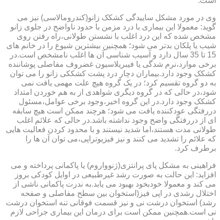
است.
وی در مورد مشکل ساییدگی کشکک زانو(کندرومالاسی) نیز می
گوید: معمولا این بیماری با درد مزمن با حدود ناواضح در جلوی زانو
مشخص شده که این درد اغلب با نشستن طولانی،راه رفتن روی
شیب یا پلکان بدتر می شود؛ همچنین بیشترین شیوع را در خانم های
15 تا 35 سال دارد و آسیب شناسی آن ها اغلب نامشخص است.در
برخی موارد،نرم شدگی یا فیبریلاسیون غضروف مفاصلی پوشاننده
کشکک وجود دارد.بیماران دچار درد پشت کشککی زانو را می توان
به دو گروه تقسیم کرد؛ در یک گروه هیچ علت مهمی یافت نمی
شود،در حالی که در گروه دیگری شواهدی از به هم خوردن امتداد
کشکک وجود دارد.در این گروه اخیر،وجود برخی عوامل،مسئول
دررفتگی عودکننده یافت می شود؛ هرچند ممکن است هیچ سابقه
ای از دررفتگی واضح وجود نداشته باشد.در حالی که علائم اغلب
طولانی مدت هستند،اما شدید نیستند و با محدود کردن فعالیت هایی
که علائم را تشدید می کنند و نیز فیزیوتراپی،می توان آن ها را
برطرف کرد.
فراهینی به مشکل پای پرانتزی(ژنوواروم) یا پاکمانی پرداخته و می
افزاید: این حالت به صورت رشد غیرطبیعی در اوایل کودکی بروز
می کند و معمولا خودبخود بهبود می یابد.به ندرت پاکمانی ناشی از
اختلال رشدی در اپی فیز(استخوان بین سطح مفاصلی و صفحه
رشد) استخوان درشت نی و نیز قسمت فوقانی تنه استخوان درشت
نی است.همچنین ممکن است برای درمان این بیماری جراحی لازم