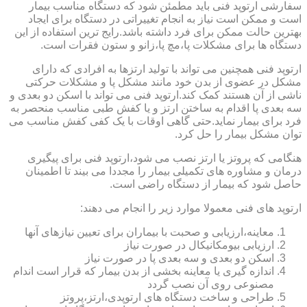
سفارشی ارتوپد فنی باید مطمئن شود که دستگاه مناسب بیمار
است و ممکن است نیاز به انجام تغییراتی در دستگاه برای ایجاد
بهترین حالت ممکن برای فرد داشته باشد.رایج ترین استفاده از این
دستگاه ها برای مشکلات پا،مچ پا،زانو و ستون فقرات است.
ارتوپد فنی همچنین می تواند با تولید ارتزها به افرادی که دارای
مشکل در عضوی از بدن خود مانند مشکل پا و مشکلات حرکتی
ناشی از آن هستند کمک کند.ارتوپد فنی می تواند با اسکن دو بعدی و
سه بعدی پا اقدام به ساختن ارتز و یا کفش طبی مناسب منحصر به
فرد برای بیمار نماید.حتی گاهی اوقات با یک کفی کفش مناسب می
توان مشکل بیمار را حل کرد.
هنگامی که پروتز یا ارتز نصب می شود،ارتوپد فنی برای پیگیری
درمان و مشاوره های تکمیلی بیمار را مجددا می بیند تا اطمینان
حاصل شود که بیمار از دستگاه راضی است.
ارتوپد های فنی معمولا موارد زیر را انجام می دهند:
معاینه،ارزیابی و صحبت با بیماران برای تعیین نیازهای آنها
ارزیابی بیومکانیکال در صورت نیاز
اسکن دو بعدی و سه بعدی پا در صورت نیاز
اندازه گیری یا معاینه بخشی از بدن بیمار که قرار است اندام
مصنوعی روی آن نصب گردد
طراحی و ساخت دستگاه های ارتوپدی،ارتز،پروتز