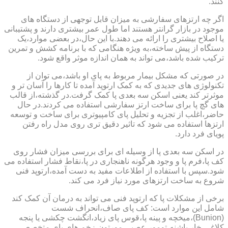
کنند.
اگر چه ارتزهای سفارشی به میزان قابل توجهی از دستگاه های
موجود در بازار گرانتر هستند اما طول عمر بیشتری دارند و پشتیبانی
یا اصلاح بیشتری را ارائه می دهند.با این حال،در بعضی موارد،یک
دستگاه از پیش ساخته،به ویژه هنگامی که با برنامه کشش و تمرین
ترکیب شده باشد،می تواند به همان اندازه موثر واقع شود.
در صورتی که مشکل بیمار مربوط به پای او باشد،می توان از
تکنولوژی های جدیدی که به کمک ارتوپد آمده تا کارها را آسان تر و
موثرتر کند یعنی اسکن سه بعدی پا کمک گرفت.در گذشته،از قالب
های گچ پا برای ساخت ارتز سفارشی استفاده می کردند.در حال
حاضر،اغلب از تجزیه و تحلیل پای کامپیوتری برای ساخت و توسعه
ارتزها استفاده می شود که تاثیر دقیق تری روی مدل راه رفتن
پویای فرد دارد.
در اسکن سه بعدی پا از وسیله ای برای بررسی میزان فشار روی
کف پا،فرم پا و وجود هرگونه ناهنجاری در پا،نقاط فشار استفاده می
شود.سپس با استفاده از اطلاعات مفید به دست آمده،ارتوپد فنی
شروع به ساخت ارتزهای مورد نیاز فرد می کند.
برخی از مشکلات پا که ارتوپد فنی می تواند به درمان آن کمک کند
شامل این موارد است: کف پای صاف،انحراف شست
(Bunion)،میخچه و پینه پا،قوس پای زیاد،انگشت چکشی یا پنجه
کلاغی،خار پاشنه،تومور عصبی مورتون،زخم های پای متخصص