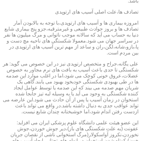
باشد.
تصادف ها،علت اصلی آسیب های ارتوپدی
امروزه بیماری ها و آسیب های ارتوپدی،با توجه به بالابودن آمار
تصادف ها و بروز حوادث طبیعی و غیرمترقبه،جزو پنج بیماری شایع
دنیا به حساب می آید که سالانه موجب ناتوانی و مرگ میلیون ها نفر
در سراسر جهان می شود.معمولا شکستگی های ناحیه مچ دست و
پا،بازو،شانه،لگن،ران و ساعد از مهم ترین آسیب های ارتوپدی در
بین مردم است.
علی یگانه،جراح و متخصص ارتوپدی نیز در این خصوص می گوید: هر
شکستگی تا حدی باعث آسیب به بافت های نرم مجاور به خصوص
عضلات،عروق خونی کوچک می شود،اما در اغلب موارد این صدمه
ها در طی بهبودی شکستگی خودبخود بهبود می یابند.گاهی یک
شریان مهم صدمه می بیند که این صدمه یا توسط عوامل ایجاد
کننده شکستگی به وجود می آید یا به وسیله لبه تیز جابجا شده
استخوان در زمان آسیب یا پس از آن حادث می شود.این عارضه می
تواند عواقب جدی به دنبال داشته باشد.در واقع می تواند باعث
ازدست رفتن اندام شود،اما خوشبختانه چندان شایع نیست.
این عضو هیئت علمی دانشگاه علوم پزشکی ایران می افزاید:
عفونت (به علت شکستگی های باز)،دیر جوش خوردن،جوش
نخوردن،نکروز آواسکولار(مرگ استخوانی ناشی از نقصان جریان
خون)،کوتاه شدن استخوان در اندام های تحتانی،ایجاد آسیب های