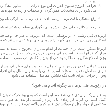
پیوند زد.
جراحی فیوژن ستون فقرات
:این نوع جراحی به منظور پیشگیری
می شود.برای مشکلات کمر،گردن و صدمات وارده به مهره های
رفع مشکل بافت نرم
: ترمیم بافت های نرم مانند پارگی تاندون 
رفع اشکال داخلی :یک روش برای نگهداری قطعات شکسته شده است
ارتوپدی فنی رشته ای در پزشکی است که مربوط به طراحی و ساخت د
اسکلتی روی بدن قرار می گیرد.ارتوپد های فنی پزشکانی هستند که تجوی
ارتزها ممکن است برای حمایت از اندام بیماران مجروح یا مبتلا به بی
قرار گیرند.آنها ممکن است برای محدود کردن حرکت،فعال کردن حرک
وزن،اصلاح شکل یا عملکرد بخشی از بدن یا کاهش درد،مورد استفاده ق
ورزشکارانی که در ورزش های تعاملی یا فعالیت های خطرناک مشارکت 
دارای مفاصل ضعیف به علت آسیب قبلی یا به عنوان مثال برای افرا
پس از جراحی،برای ثابت نگه داشتن مفاصل استفاده می شود.
در ارتوپدی فنی درمان ها چگونه انجام می شود؟
به عنوان یک ارتوپدی فنی،هدف ما این است که به بهبود حرکات بدن،اص
کمک کنیم.این کار با قرار دادن یک ارتز در قسمتی از بدن به عنوان مثا
مختلفی از مواد مثل ترموپلاستیک،فیبر کربن،الاستیک،فلزات،اتیلن-وین