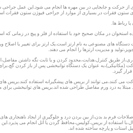
 از حرکت و جابجایی در بین مهره ها انجام می شود.این عمل جراحی س
 ستون فقرات در بسیاری از موارد از جراحی فیوژن ستون فقرات است
یا رباط ها.
خوان در مکان صحیح خود با استفاده از فلز و پیچ در زمانی که است
ستگاه های مصنوعی به نام ارتز است.یک ارتز برای تغییر یا اصلا
ز،تولید و مدیریت ارتزها را انجام می دهند.
ماری،از طریق کنترل،هدایت،محدود کردن و یا ثابت نگه داشتن مفاصل،اند
ت (مکانیکی)،به عنوان یک دستگاه توانبخشی پس از باز کردن گچ،بر
رار گیرد.
می کنند،می توانند از بریس های پیشگیرانه استفاده کنند.بریس های
د مبتلا به درد ورم مفاصل طراحی شده اند.بریس های توانبخشی برای
لاحات فرم بد بدن،از بین بردن درد و جلوگیری از ایجاد ناهنجاری های
ل،با استفاده از بریس،کولیس،محافظ گردن یا آتل انجام می پذیرد.این دس
یل استات و پارچه ساخته شده اند.