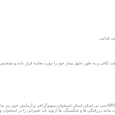
بی قدامی
ت کافی و به طور دقیق بیمار خود را مورد معاینه قرار داده و تشخیص
پزشک ارتوپد همچنین ممکن است برای داشتن یک تشخیص درست به MRI،سی تی اسکن،اسکن استخوان،سو
ند دررفتگی ها و شکستگی ها ارتوپد باید تغییراتی را در استخوان و مف