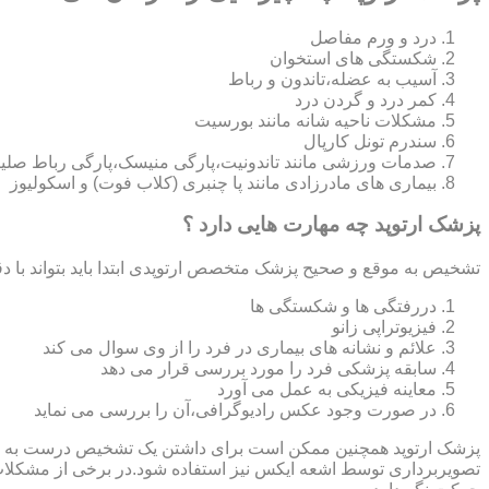
درد و ورم مفاصل
شکستگی های استخوان
آسیب به عضله،تاندون و رباط
کمر درد و گردن درد
مشکلات ناحیه شانه مانند بورسیت
سندرم تونل کارپال
صدمات ورزشی مانند تاندونیت،پارگی منیسک،پارگی رباط صلی
بیماری های مادرزادی مانند پا چنبری (کلاب فوت) و اسکولیوز
پزشک ارتوپد چه مهارت هایی دارد ؟
تشخیص به موقع و صحیح پزشک متخصص ارتوپدی ابتدا باید بتواند با دق
دررفتگی ها و شکستگی ها
فیزیوتراپی زانو
علائم و نشانه های بیماری در فرد را از وی سوال می کند
سابقه پزشکی فرد را مورد بررسی قرار می دهد
معاینه فیزیکی به عمل می آورد
در صورت وجود عکس رادیوگرافی،آن را بررسی می‎ نماید
تصویربرداری توسط اشعه ایکس نیز استفاده شود.در برخی از مشکلات مان