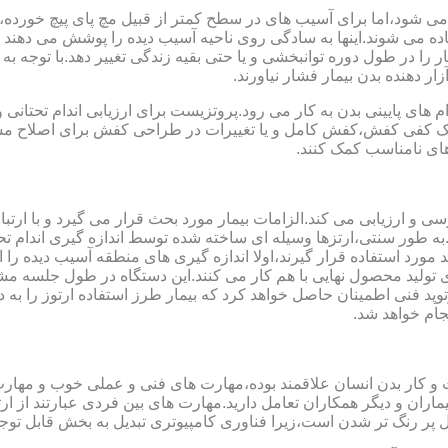
می شود،اما برای آسیب های در سطح کمتر از قبیل مچ پای پیچ خورده
فاده می شوند.اینها به سادگی روی ناحیه آسیب دیده را پوشش می ده
 را در طول دوره توانبخشی و یا حتی بقیه زندگی تغییر دهد.با توجه به 
ر دهنده بدن بیمار فشار نیاورند.
 های پایینی بدن به کار می رود.پروتزیست برای ارزیابی اندام تحتانی 
ت یک کفی کفش،کفش کامل و یا تغییرات در طراحی کفش برای اصلاح مسا
ای نامناسب کمک کنند.
سی و ارزیابی می کند.الزامات بیمار مورد بحث قرار می گیرد و با ارتب
به طور سنتی،ارتزها وسیله ای ساخته شده توسط اندازه گیری اندام تح
 های مدل سازی کامپیوتری مانند CAD و CAM می توانند مورد استفاده قرار گیرند،اولا اندازه گیری
ای تولید محصول نهایی با هم کار می کنند.این دستگاه در طول جلسه م
د فنی اطمینان حاصل خواهد کرد که بیمار طرز استفاده ارتوز را به 
جام خواهد شد.
کت و کار بدن انسان علاقمند بوده،مهارت های فنی و عملی خوب و مها
یماران و دیگر همکاران تعامل دارید.مهارت های بین فردی عبارتند از 