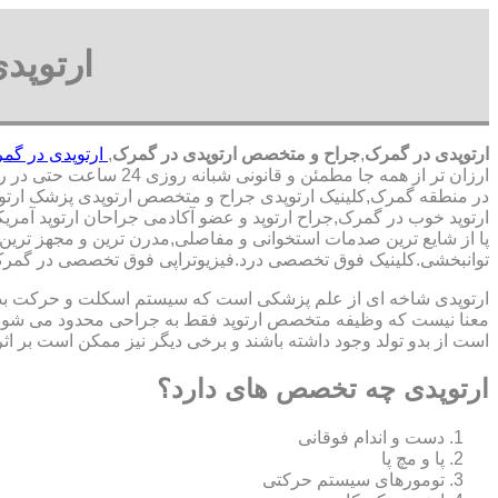
ارتوپد
ارتوپدی در گمرک
,
جراح و متخصص ارتوپدی در گمرک
,
ارتوپدی در گم
ارزان تر از همه جا مطمئن و قانونی شبانه روزی 24 ساعت حتی در روز های تعطیل,ارتوپدی در محدوده گمرک,
در منطقه گمرک,کلینیک ارتوپدی جراح و متخصص ارتوپدی پزشک ارتوپد,
ارتوپد خوب در گمرک,جراح ارتوپد و عضو آکادمی جراحان ارتوپد آ
پا از شایع ترین صدمات استخوانی و مفاصلی,مدرن ترین و مجهز ترین مر
توانبخشی.کلینیک فوق تخصصی درد.فیزیوتراپی فوق تخصصی در گمرک
ارتوپدی شاخه ای از علم پزشکی است که سیستم اسکلت و حرکت بدن ا
معنا نیست که وظیفه متخصص ارتوپد فقط به جراحی محدود می شود.برا
است از بدو تولد وجود داشته باشند و برخی دیگر نیز ممکن است بر اثر
ارتوپدی چه تخصص های دارد؟
دست و اندام فوقانی
پا و مچ پا
تومورهای سیستم حرکتی