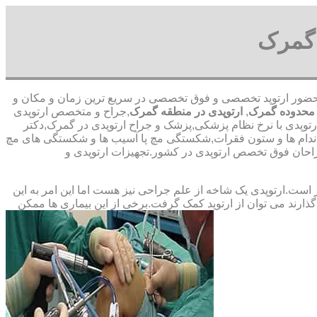
 گمرک
 قمری-با حضور ارتوپد تخصصی و فوق تخصصی در سریع ترین زمان و مکان و
 محدوده گمرک
,
ارتوپدی در منطقه گمرک
,جراح و متخصص ارتوپدی
رتوپدی با نرخ نظام پزشکی,پزشک و جراح ارتوپدی در گمرک,دکتر
اندام ها و ستون فقرات,شکستگی مچ پا آسیب ها و شکستگی های مچ
حان ‏فوق ‏تخصص ‏ارتوپدی ‏در ‏کشور.تجهیزات ارتوپدی و
ت.ارتوپدی یک شاخه از علم جراحی نیز هست اما این امر به این
ارند می توان از ارتوپد کمک گرفت.برخی از این بیماری ها ممکن