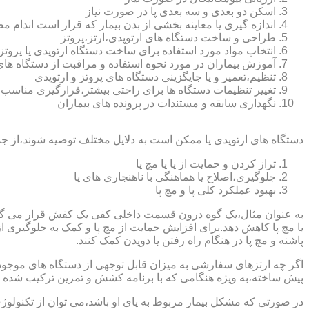
اسکن دو بعدی و سه بعدی پا در صورت نیاز
اندازه گیری یا معاینه بخشی از بدن بیمار که قرار است اندام
طراحی و ساخت دستگاه های ارتوپدی،ارتز،پروتز
انتخاب مواد مورد استفاده برای ساخت دستگاه ارتوپدی یا پروتز
آموزش بیماران در مورد نحوه استفاده و مراقبت از دستگاه ها
تنظیم،تعمیر و یا جایگزینی دستگاه های پروتز و ارتوپدی
تغییر تنظیمات دستگاه ها برای راحتی بیشتر،قرارگیری مناسب
نگهداری سابقه و مستندات در پرونده های بیماران
دستگاه های ارتوپدی پا ممکن است به دلایل مختلف توصیه شوند،از جم
تراز کردن و حمایت از پا یا مچ پا
جلوگیری،اصلاح یا هماهنگی با ناهنجاری های پا
بهبود عملکرد کلی پا و مچ پا
به عنوان مثال،یک گوه درون قسمت داخلی کفی یک کفش قرار می گیرد تا
یا مچ پا کاهش دهد.برای افزایش حمایت از مچ پا و کمک به جلوگیری 
پاشنه و مچ پا در هنگام راه رفتن یا دویدن کمک کنند.
اگر چه ارتزهای سفارشی به میزان قابل توجهی از دستگاه های موجود در
پیش ساخته،به ویژه هنگامی که با برنامه کشش و تمرین ترکیب شده باش
در صورتی که مشکل بیمار مربوط به پای او باشد،می توان از تکنولوژی