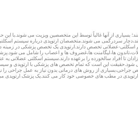
؛ بسیاری از آنها غالباً توسط این متخصصین ویزیت می شوند.با این ح
هند،دچار سردرگمی می شوند.متخصصان ارتوپدی درباره سیستم اسکلت
 اسکلتی-عضلانی تخصص دارند.ارتوپدی یک تخصص پزشکی در زمینه د
،تاندون ها،لیگامنت ها،غضروف ها و اعصاب را شامل می شود.پزشک
دان تا افراد سالخورده را برعهده دارند.سیستم اسکلتی عضلانی به ع
می شود.حقیقت این است که تمام تخصص های پزشکی با ارتوپدی و سیس
جراحی،بسیاری از روش های درمانی بدون نیاز به عمل جراحی را نیز ب
 ارتوپدی در مطب های خصوصی خود کار می کنند.یک پزشک ارتوپدی می