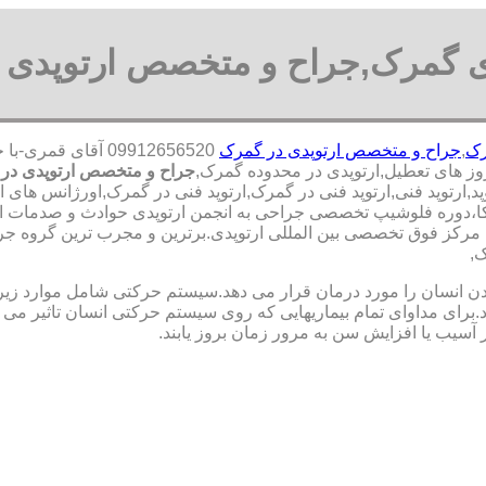
ی گمرک,جراح و متخصص ارتوپدی
رک
,
جراح و متخصص ارتوپدی در گمرک
09912656520 آقای
جراح و متخصص ارتوپدی در
ارتوپد فنی,ارتوپد فنی در گمرک,ارتوپد فنی در گمرک,اورژانس های ا
مریکا،دوره فلوشیپ تخصصی جراحی به انجمن ارتوپدی حوادث و صدمات 
کز فوق تخصصی بین المللی ارتوپدی.برترین ‏و ‏مجرب ‏ترین ‏گروه ‏جرا
,
نسان را مورد درمان قرار می دهد.سیستم حرکتی شامل موارد زیر اس
ی مداوای تمام بیماریهایی که روی سیستم حرکتی انسان تاثیر می گذ
 آسیب یا افزایش سن به مرور زمان بروز یابند.