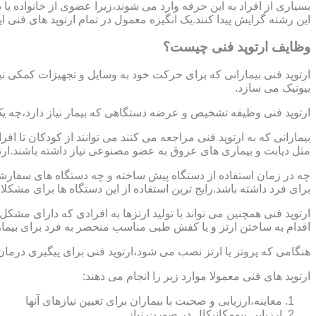
بسیاری از افراد به این حرفه وارد می شوند،زیرا عضوی از خانواده ی
این رشته گرایش پیدا کنند.یک انگیزه معمول در تمام ارتوپد های فنی 
وظایف ارتوپد فنی چیست؟
ارتوپد فنی بیمارانی که برای حرکت خود به وسایل و تجهیزات کمکی نی
بیونیک می سازد.
ارتوپد فنی وظیفه تشخیص و عرضه دستگاهی که بیمار نیاز دارد،چه ی
بیمارانی که به ارتوپد فنی مراجعه می کنند می توانند از کودکان تا 
مثل دیابت و بیماری های عروق به عضو مصنوعی نیاز داشته باشند.ارت
چه در زمان استفاده از دستگاه پیش ساخته و چه دستگاه های سفارشی 
برای فرد داشته باشد.رایج ترین استفاده از این دستگاه ها برای مشکل
ارتوپد فنی همچنین می تواند با تولید ارتزها به افرادی که دارای مش
اقدام به ساختن ارتز و یا کفش طبی مناسب منحصر به فرد برای بیما
هنگامی که پروتز یا ارتز نصب می شود،ارتوپد فنی برای پیگیری درمان
ارتوپد های فنی معمولا موارد زیر را انجام می دهند:
معاینه،ارزیابی و صحبت با بیماران برای تعیین نیازهای آنها
ارزیابی بیومکانیکال در صورت نیاز