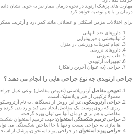
حرکت نگه دارد.
مهارت های پزشک ارتوپد در نحوه درمان بیمار نیز به خوبی نشان داده
درمان را با هم توصیه خواهد کرد.
برای اختلالات مزمن اسکلتی و عضلانی مانند کمر درد و آرتریت ممکن
داروهای ضد التهابی
توانبخشی و فیزیوتراپی
انجام تمرینات ورزشی در منزل
داروهای تزریقی
طب سوزنی
تجهیزات ارتوپدی
جراحی (به عنوان آخرین راهکار)
جراحی ارتوپدی چه نوع جراحی هایی را انجام می دهند ؟
تعویض مفاصل
:آرتروپلاستی (تعویض مفاصل) نوعی عمل جراحی
معمولا ترکیبی از فلز و پلاستیک است.
جراحی آرتروسکوپی
:در این روش از دستگاهی به نام آرتروس
ریزی که روی پوست یک مفاصل ایجاد می کند،وارد بدن کرده و
مفاصلی و هم برای درمان آنها می توان بهره گرفت.
جراحی ترمیم شکستگی استخوان
:جهت ترمیم استخوان شکسته گ
ها نیازی به جراحی نیست و تنها با جا انداختن شکستگی می توان
جراحی پیوند استخوان
:در جراحی پیوند استخوان،پزشک از استخ