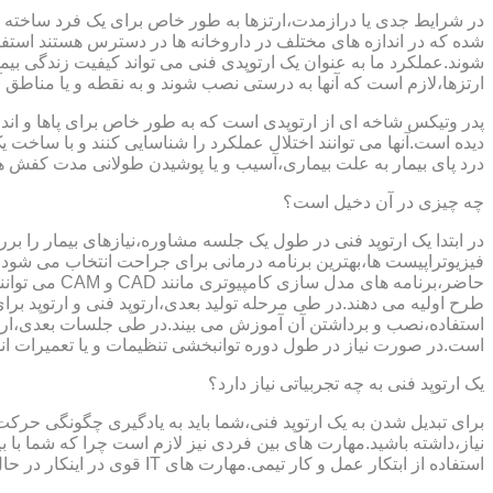
در شرایط جدی یا درازمدت،ارتزها به طور خاص برای یک فرد ساخته 
شده که در اندازه های مختلف در داروخانه ها در دسترس هستند است
شوند.عملکرد ما به عنوان یک ارتوپدی فنی می تواند کیفیت زندگی بیمار
ارتزها،لازم است که آنها به درستی نصب شوند و به نقطه و یا مناطق آزا
پدر وتیکس شاخه ای از ارتوپدی است که به طور خاص برای پاها و اندام
دیده است.آنها می توانند اختلال عملکرد را شناسایی کنند و با ساخ
درد پای بیمار به علت بیماری،آسیب و یا پوشیدن طولانی مدت کفش ه
چه چیزی در آن دخیل است؟
در ابتدا یک ارتوپد فنی در طول یک جلسه مشاوره،نیازهای بیمار را برر
فیزیوتراپیست ها،بهترین برنامه درمانی برای جراحت انتخاب می شود.
حاضر،برنامه
طرح اولیه می دهند.در طی مرحله تولید بعدی،ارتوپد فنی و ارتوپد بر
استفاده،نصب و برداشتن آن آموزش می بیند.در طی جلسات بعدی،ارتوپ
است.در صورت نیاز در طول دوره توانبخشی تنظیمات و یا تعمیرات ان
یک ارتوپد فنی به چه تجربیاتی نیاز دارد؟
برای تبدیل شدن به یک ارتوپد فنی،شما باید به یادگیری چگونگی حر
نیاز،داشته باشید.مهارت های بین فردی نیز لازم است چرا که شما با ب
استفاده از ابتکار عمل و کار تیمی.مهارت های IT قوی در اینکار در حال پر رنگ تر شدن است،زیرا فناوری کامپیوتری تبدیل به بخش قابل توجهی از فرایند تولید ابزارهای مربوط به ارتوپدی فنی می شود.