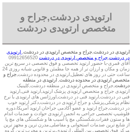
ارتوپدی دردشت,جراح و
متخصص ارتوپدی دردشت
ارتوپدی در دردشت
,
جراح و متخصص ارتوپدی در دردشت
,
ارتوپدی
در دردشت
,
جراح و متخصص ارتوپدی در دردشت
09912656520
آقای قمری-با حضور ارتوپد تخصصی و فوق تخصصی در سریع ترین
زمان و مکان و ارزان تر از همه جا مطمئن و قانونی شبانه روزی 24
ساعت حتی در روز های تعطیل,ارتوپدی در محدوده دردشت,
جراح و
متخصص ارتوپدی در محدوده دردشت
,
ارتوپدی در منطقه
دردشت
,جراح و متخصص ارتوپدی در منطقه دردشت,کلینیک
ارتوپدی جراح و متخصص ارتوپدی پزشک ارتوپد,ارتوپد فنی,ارتوپد
فنی در دردشت,ارتوپد فنی در دردشت,اورژانس های ارتوپدی با نرخ
نظام پزشکی,پزشک و جراح ارتوپدی در دردشت,دکتر ارتوپد خوب
در دردشت,جراح ارتوپد و عضو آکادمی جراحان ارتوپد آمریکا،دوره
فلوشیپ تخصصی جراحی به انجمن ارتوپدی حوادث و صدمات اندام
ها و ستون فقرات,شکستگی مچ پا آسیب ها و شکستگی های مچ پا
از شایع ترین صدمات استخوانی و مفاصلی,مدرن ترین و مجهز ترین
مرکز فوق تخصصی بین المللی ارتوپدی.برترین ‏و ‏مجرب ‏ترین ‏گروه