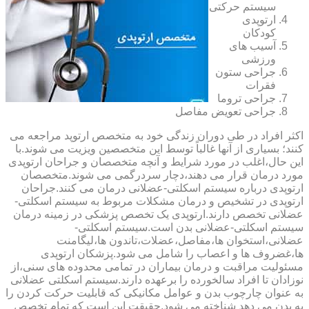
سیستم حرکتی
ارتوپدی
کودکان
آسیب های
ورزشی
جراحی ستون
فقرات
جراحی تروما
جراحی تعویض مفاصل
اکثر افراد در طی دوران زندگی خود به متخصص ارتوپد مراجعه می
کنند؛ بسیاری از آنها غالباً توسط این متخصصین ویزیت می شوند.با
این حال،اغلب در مورد شرایط و آنچه متخصصان و جراحان ارتوپدی
مورد درمان قرار می دهند،دچار سردرگمی می شوند.متخصصان
ارتوپدی درباره سیستم اسکلتی-عضلانی درمان می کنند.جراحان
ارتوپدی در تشخیص و درمان مشکلات مربوط به سیستم اسکلتی-
عضلانی تخصص دارند.ارتوپدی یک تخصص پزشکی در زمینه درمان
سیستم اسکلتی-عضلانی بدن است.سیستم اسکلتی-
عضلانی،استخوان ها،مفاصل،عضلات،تاندون ها،لیگامنت
ها،غضروف ها و اعصاب را شامل می شود.پزشکان ارتوپدی
مسئولیت مراقبت و درمان بیماران در تمامی محدوده های سنی،از
نوزادان تا افراد سالخورده را برعهده دارند.سیستم اسکلتی عضلانی
به عنوان چارچوب بدن و عوامل مکانیکی که قابلیت حرکت کردن را
به بدن می دهد شناخته می شود.حقیقت این است که تمام تخصص