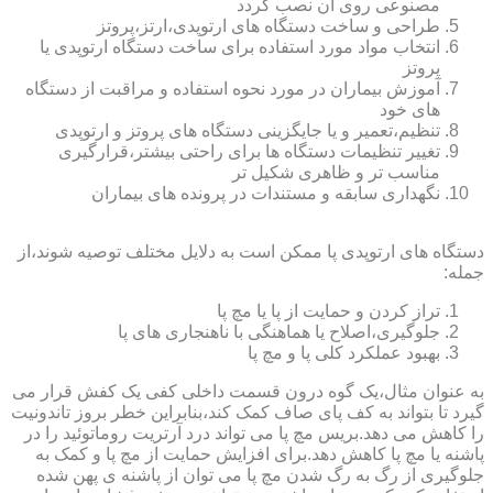
مصنوعی روی آن نصب گردد
طراحی و ساخت دستگاه های ارتوپدی،ارتز،پروتز
انتخاب مواد مورد استفاده برای ساخت دستگاه ارتوپدی یا
پروتز
آموزش بیماران در مورد نحوه استفاده و مراقبت از دستگاه
های خود
تنظیم،تعمیر و یا جایگزینی دستگاه های پروتز و ارتوپدی
تغییر تنظیمات دستگاه ها برای راحتی بیشتر،قرارگیری
مناسب تر و ظاهری شکیل تر
نگهداری سابقه و مستندات در پرونده های بیماران
دستگاه های ارتوپدی پا ممکن است به دلایل مختلف توصیه شوند،از
جمله:
تراز کردن و حمایت از پا یا مچ پا
جلوگیری،اصلاح یا هماهنگی با ناهنجاری های پا
بهبود عملکرد کلی پا و مچ پا
به عنوان مثال،یک گوه درون قسمت داخلی کفی یک کفش قرار می
گیرد تا بتواند به کف پای صاف کمک کند،بنابراین خطر بروز تاندونیت
را کاهش می دهد.بریس مچ پا می تواند درد آرتریت روماتوئید را در
پاشنه یا مچ پا کاهش دهد.برای افزایش حمایت از مچ پا و کمک به
جلوگیری از رگ به رگ شدن مچ پا می توان از پاشنه ی پهن شده