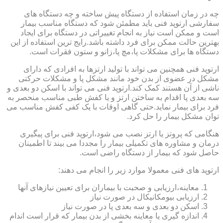
چه در زمان استفاده از دستگاه پیش ساخته و چه دستگاه های
سفارشی ارتوپد فنی باید مطمئن شود که دستگاه مناسب بیمار
است و ممکن است نیاز به انجام تغییراتی در دستگاه برای ایجاد
بهترین حالت ممکن برای فرد داشته باشد.رایج ترین استفاده از این
دستگاه ها برای مشکلات پا،مچ پا،زانو و ستون فقرات است.
ارتوپد فنی همچنین می تواند با تولید ارتزها به افرادی که دارای
مشکل در عضوی از بدن خود مانند مشکل پا و مشکلات حرکتی
ناشی از آن هستند کمک کند.ارتوپد فنی می تواند با اسکن دو بعدی و
سه بعدی پا اقدام به ساختن ارتز و یا کفش طبی مناسب منحصر به
فرد برای بیمار نماید.حتی گاهی اوقات با یک کفی کفش مناسب می
توان مشکل بیمار را حل کرد.
هنگامی که پروتز یا ارتز نصب می شود،ارتوپد فنی برای پیگیری
درمان و مشاوره های تکمیلی بیمار را مجددا می بیند تا اطمینان
حاصل شود که بیمار از دستگاه راضی است.
ارتوپد های فنی معمولا موارد زیر را انجام می دهند:
معاینه،ارزیابی و صحبت با بیماران برای تعیین نیازهای آنها
ارزیابی بیومکانیکال در صورت نیاز
اسکن دو بعدی و سه بعدی پا در صورت نیاز
اندازه گیری یا معاینه بخشی از بدن بیمار که قرار است اندام