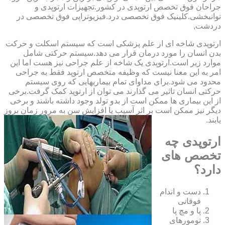
‏جراحان ‏فوق ‏تخصص ‏ارتوپدی ‏در ‏کشور.تجهیزات ارتوپدی و
توانبخشی.کلینیک فوق تخصصی درد.فیزیوتراپی فوق تخصصی در
دردشت,
ارتوپدی شاخه ای از علم پزشکی است که سیستم اسکلت و حرکت
بدن انسان را مورد درمان قرار می دهد.سیستم حرکتی شامل
موارد زیر است.ارتوپدی یک شاخه از علم جراحی نیز هست اما این
امر به این معنا نیست که وظیفه متخصص ارتوپد فقط به جراحی
محدود می شود.برای مداوای تمام بیماریهایی که روی سیستم
حرکتی انسان تاثیر می گذارند می توان از ارتوپد کمک گرفت.برخی
از این بیماری ها ممکن است از بدو تولد وجود داشته باشند و برخی
دیگر نیز ممکن است بر اثر آسیب یا افزایش سن به مرور زمان بروز
یابند.
ارتوپدی چه
تخصص های
دارد؟
دست و اندام
فوقانی
پا و مچ پا
تومورهای