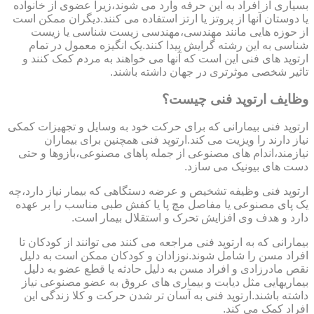
بسیاری از افراد به این حرفه وارد می شوند،زیرا عضوی از خانواده
یا دوستان آنها از پروتز یا ارتز استفاده می کنند.دیگران ممکن است
از حوزه هایی مانند مهندسی،مهندسی زیست شناسی یا زیست
شناسی به این رشته گرایش پیدا کنند.یک انگیزه معمول در تمام
ارتوپد های فنی این است که آنها می خواهند به مردم کمک کنند و
تاثیر شخصی موثرتری در جهان داشته باشند.
وظایف ارتوپد فنی چیست؟
ارتوپد فنی بیمارانی که برای حرکت خود به وسایل و تجهیزات کمکی
نیاز دارند را ویزیت می کند.ارتوپد فنی همچنین برای بیماران
نیازمند،اندام های مصنوعی از جمله پاهای مصنوعی،بازوها و حتی
دست های بیونیک می سازد.
ارتوپد فنی وظیفه تشخیص و عرضه دستگاهی که بیمار نیاز دارد،چه
یک پای مصنوعی یا مفاصل مچ پا یا کفش طبی مناسب را بر عهده
دارد و هدف وی افزایش تحرک و استقلال بیمار است.
بیمارانی که به ارتوپد فنی مراجعه می کنند می توانند از کودکان تا
افراد مسن را شامل شوند.نوزادان و کودکان ممکن است به دلیل
نقص مادرزادی و افراد مسن به دلیل حادثه یا قطع عضو به دلیل
بیماریهایی مثل دیابت و بیماری های عروق به عضو مصنوعی نیاز
داشته باشند.ارتوپد فنی به آسان تر شدن حرکت و کلا زندگی این
افراد کمک می کند.