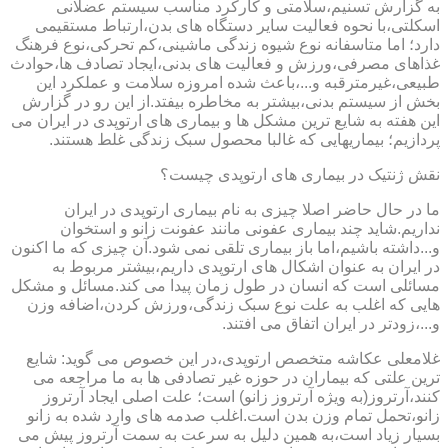
به گزارش تسنیم،سلامتی و کارکرد مناسب سیستم عضلانی
اسکلتی،با نحوه فعالیت سایر دستگاه های بدن،ارتباط مستقیمی
دارد؛ اما متاسفانه نوع شیوه زندگی ماشینی،کم تحرکی،نوع فرهنگ
غذاهای مصرفی،ورزش و فعالیت های بدنی،ایجاد تصادف ها،حوادث
طبیعی،غیرمترقبه و...،باعث شده امروزه سلامت و عملکرد این
بخش از سیستم بدنی،بیشتر به مخاطره بیفتد.از این رو در گزارش
این هفته به شایع ترین مشکل ها و بیماری های ارتوپدی در ایران می
پردازیم؛ بیماریهایی که غالبا محصول سبک زندگی غلط هستند.
نقش ژنتیک در بیماری های ارتوپدی چیست؟
ما در حال حاضر اصلا چیزی به نام بیماری ارتوپدی در ایران
نداریم.شاید چند بیماری عفونی مانند عفونت زانو و استخوان
و...داشته باشیم،اما باز بیماری تلقی نمی شود.آن چیزی که ما اکنون
در ایران به عنوان اشکال های ارتوپدی داریم،بیشتر مربوط به
مسائلی است که انسان در طول زمان پیدا می کند.مسائل و مشکل
هایی که اغلب به علت نوع سبک زندگی،ورزش کردن،اضافه وزن
و...،زودتر در ایران اتفاق می افتند.
غلامعلی عکاشه متخصص ارتوپدی،در این خصوص می گوید: شایع
ترین علتی که بیماران در حوزه غیر تصادفی ها به ما مراجعه می
کنند،آرتروز(به ویژه آرتروز زانو) است؛ علت اصلی ایجاد آرتروز
زانو،تحمل تمام وزن بدن است.اغلب صدمه های وارد شده به زانو
بسیار زیاد است،به همین دلیل به سرعت به سمت آرتروز پیش می