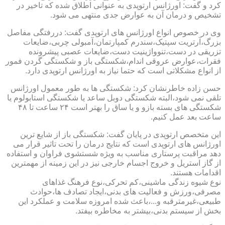
کرد و گفت: اورژانس ارتوپدی به عنوانی اطلاق شده که تاخیر در
تشخیص و درمان آن به عوارض جدی منتهی می شود.
وی در خصوص انواع اورژانس های ارتوپدی گفت: دررفتگی مفاصل
بزرگ،آرتریت سپتیک،سندرم کمپارتمان،آمبولی چربی،ضایعات
تزریقی در دست،تنوواژینیت دست،ضایعات عصبی پیشرونده
فقرات،عوارض عروقی اندام،شکستگی باز و شکستگی گردن فمور
از انواع مشکلاتی است که حتما نیاز به اورژانس ارتوپدی دارد.
حسن زاده خاطرنشان کرد: شکستگی ها به طور معمول اورژانس
تلقی نمی شود،البته شکستگی دوبل ساعد یا شکستگی استابولوم یا
شکستگی های بسته بازو و یا ساق را بهتر است ۲۴ ساعت تا ۴۸
ساعت بعد عمل کنیم.
این متخصص ارتوپدی در پایان گفت: شکستگی باز از شایع ترین
اورژانس های ارتوپدی است که نتایج درمان را تحت تاثیر قرار می
دهد مراقبت پرستاری مناسب به ویژه شستشوی فراوان و استفاده
از گاز استریل و خروج اجسام خارجی نیز در این زمینه از مهمترین
اقدامات هستند.
نوع شیوه زندگی ماشینی،کم تحرکی،نوع فرهنگ غذاهای
مصرفی،ورزش و فعالیت های بدنی،ایجاد تصادف ها،حوادث
طبیعی،غیرمترقبه و...،باعث شده امروزه سلامت و عملکرد این
بخش از سیستم بدنی،بیشتر به مخاطره بیفتد.