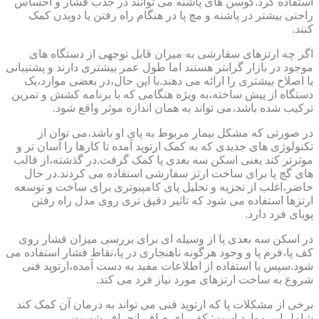
استفاده کرد.کوسن های پاشنه می توانند در جذب فشار و احساس
راحتی بیشتر در پاشنه و مچ پا در هنگام راه رفتن یا دویدن کمک
کنند.
اگر چه ارتزهای سفارشی به میزان قابل توجهی از دستگاه های
موجود در بازار گرانتر هستند اما طول عمر بیشتری دارند و پشتیبانی
یا اصلاح بیشتری را ارائه می دهند.با این حال،در بعضی موارد،یک
دستگاه از پیش ساخته،به ویژه هنگامی که با برنامه کشش و تمرین
ترکیب شده باشد،می تواند به همان اندازه موثر واقع شود.
در صورتی که مشکل بیمار مربوط به پای او باشد،می توان از
تکنولوژی های جدیدی که به کمک ارتوپد آمده تا کارها را آسان تر و
موثرتر کند یعنی اسکن سه بعدی پا کمک گرفت.در گذشته،از قالب
های گچ پا برای ساخت ارتز سفارشی استفاده می کردند.در حال
حاضر،اغلب از تجزیه و تحلیل پای کامپیوتری برای ساخت و توسعه
ارتزها استفاده می شود که تاثیر دقیق تری روی مدل راه رفتن
پویای فرد دارد.
در اسکن سه بعدی پا از وسیله ای برای بررسی میزان فشار روی
کف پا،فرم پا و وجود هرگونه ناهنجاری در پا،نقاط فشار استفاده می
شود.سپس با استفاده از اطلاعات مفید به دست آمده،ارتوپد فنی
شروع به ساخت ارتزهای مورد نیاز فرد می کند.
برخی از مشکلات پا که ارتوپد فنی می تواند به درمان آن کمک کند
شامل این موارد است: کف پای صاف،انحراف شست