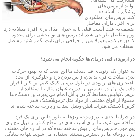
توانند از بریس های
پیشگیرانه استفاده
کنند.بریس های عملکردی
برای افراد دارای مفاصل
ضعیف به علت آسیب قبلی یا به عنوان مثال برای افراد مبتلا به درد
ورم مفاصل طراحی شده اند.بریس های توانبخشی برای محدود
کردن حرکت،معمولا پس از جراحی،برای ثابت نگه داشتن مفاصل
استفاده می شود.
در ارتوپدی فنی درمان ها چگونه انجام می شود؟
به عنوان یک ارتوپدی فنی،هدف ما این است که به بهبود حرکات
بدن،اصلاحات فرم بد بدن،از بین بردن درد و جلوگیری از ایجاد
ناهنجاری های ارتوپدی در طول درمان کمک کنیم.این کار با قرار
دادن یک ارتز در قسمتی از بدن به عنوان مثال،با استفاده از
بریس،کولیس،محافظ گردن یا آتل انجام می پذیرد.این دستگاه ها
معمولا از انواع مختلفی از مواد مثل ترموپلاستیک،فیبر
کربن،الاستیک،فلزات،اتیلن-وینیل استات و پارچه ساخته شده اند.
در شرایط جدی یا درازمدت،ارتزها به طور خاص برای یک فرد
ساخته می شود،اما برای آسیب های در سطح کمتر از قبیل مچ پای
پیچ خورده،بریس های از پیش ساخته شده که در اندازه های مختلف
در داروخانه ها در دسترس هستند استفاده می شوند.اینها به سادگی