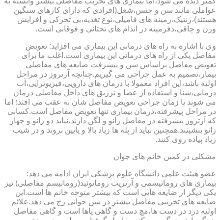
کمتر دیده می شود،اما بیماری های تخریب مفاصلی بیشتر وابسته به
عواملی مانند سن و جنس،شغل(افرادی که دارای کارهای سنگین
هستند)،ژنتیک،زمینه های فامیلی،نوع تغذیه،بی تحرکی و افزایش
وزن و چاقی،دفرمیته در اندام های تحتانی و فوقانی است.
وی با اشاره به راه های درمانی این بیماری می افزاید: تعویض
مفاصل یکی از راه های درمانی این بیماری است.اغلب ما برای
تعویض مفاصل براساس سن و پیشرفت ضایعه های مفاصلی
بیمار،تصمیم به عمل جراحی می گیریم.چنانچه آرتروز در مراحل
اولیه باشد،این افراد معمولا با درمان های دارویی،فیزیوتراپی،آب
درمانی،شنا و استفاده از عصا و تزریق های داخل مفاصلی درمان
می شوند یا زمان جراحی تعویض مفاصل شان به عقب می افتد؛ اما
در مراحل پیشرفته،درمان بیماری تنها تعویض مفاصل است.کسانی
که آرتروز پیشرفته در مفاصل زانو و لگن دارند،نباید دو زانو و چهار
زانو بنشینند.همچنین نباید از پله ها زیاد بالا و پایین بروند و در شیب
زیاد پیاده روی کنند.
مشکلی در کمین خانم های جوان
عضو هیئت علمی دانشگاه علوم پزشکی ایران ادامه می دهد:
بیماری های روماتیسمی و آرتریت روماتوئید(روماتیسم مفاصلی) نیز
یکی دیگر از ضایعه هایی است که بیشتر متوجه خانم ها است.این
ضایعه های تخریبی مفاصل بیشتر در سن جوانی رخ می دهد.علائم
اولیه درد در دست ها،مچ دست و گاهی پاها است و گاهی مفاصل