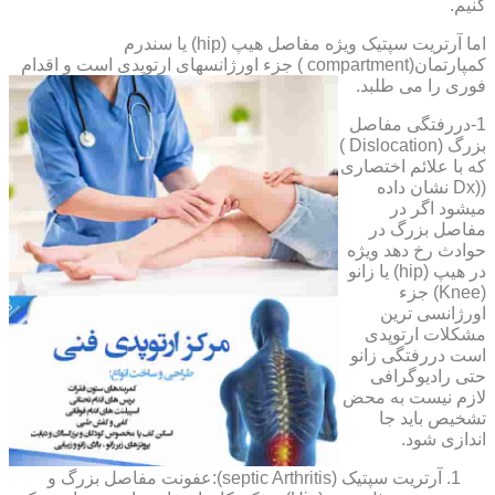
کنیم.
اما آرتریت سپتیک ویژه مفاصل هیپ (hip) یا سندرم
کمپارتمان(compartment ) جزء اورژانسهای ارتوپدی است و اقدام
فوری را می طلبد.
1-دررفتگی مفاصل
بزرگ (Dislocation )
که با علائم اختصاری
((Dx نشان داده
میشود اگر در
مفاصل بزرگ در
حوادث رخ دهد ویژه
در هیپ (hip) یا زانو
(Knee) جزء
اورژانسی ترین
مشکلات ارتوپدی
است دررفتگی زانو
حتی رادیوگرافی
لازم نیست به محض
تشخیص باید جا
اندازی شود.
آرتریت سپتیک (septic Arthritis):عفونت مفاصل بزرگ و