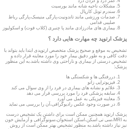
کمر درد و گردن درد
مشکلات ناحیه شانه مانند بورسیت
سندرم تونل کارپال
صدمات ورزشی مانند تاندونیت،پارگی منیسک،پارگی رباط
صلیبی قدامی
بیماری های مادرزادی مانند پا چنبری (کلاب فوت) و اسکولیوز
پزشک ارتوپد چه مهارت هایی دارد ؟
تشخیص به موقع و صحیح پزشک متخصص ارتوپدی ابتدا باید بتواند با
دقت کافی و به طور دقیق بیمار خود را مورد معاینه قرار داده و
تشخیص درستی از بیماری و ناراحتی وی داشته باشد.به این منظور
پزشک:
دررفتگی ها و شکستگی ها
فیزیوتراپی زانو
علائم و نشانه های بیماری در فرد را از وی سوال می کند
سابقه پزشکی فرد را مورد بررسی قرار می دهد
معاینه فیزیکی به عمل می آورد
در صورت وجود عکس رادیوگرافی،آن را بررسی می‎ نماید
پزشک ارتوپد همچنین ممکن است برای داشتن یک تشخیص درست
به MRI،سی تی اسکن،اسکن استخوان،سونوگرافی و آزمایش خون
نیز نیاز داشته باشد.به منظور تشخیص بهتر ممکن است از روش