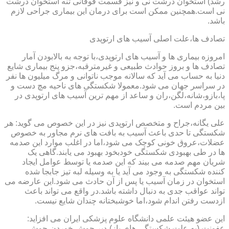
رشد) استخوان درشت نی و نیز قسمت فوقانی تنه استخوان درشت
نی است.همچنین ممکن است برای درمان این بیماری جراحی لازم
باشد.
تصادف ها،علت اصلی آسیب های ارتوپدی
امروزه بیماری ها و آسیب های ارتوپدی،با توجه به بالابودن آمار
تصادف ها و بروز حوادث طبیعی و غیرمترقبه،جزو پنج بیماری شایع
دنیا به حساب می آید که سالانه موجب ناتوانی و مرگ میلیون ها نفر
در سراسر جهان می شود.معمولا شکستگی های ناحیه مچ دست و
پا،بازو،شانه،لگن،ران و ساعد از مهم ترین آسیب های ارتوپدی در
بین مردم است.
علی یگانه،جراح و متخصص ارتوپدی نیز در این خصوص می گوید: هر
شکستگی تا حدی باعث آسیب به بافت های نرم مجاور به خصوص
عضلات،عروق خونی کوچک می شود،اما در اغلب موارد این صدمه
ها در طی بهبودی شکستگی خودبخود بهبود می یابند.گاهی یک
شریان مهم صدمه می بیند که این صدمه یا توسط عوامل ایجاد
کننده شکستگی به وجود می آید یا به وسیله لبه تیز جابجا شده
استخوان در زمان آسیب یا پس از آن حادث می شود.این عارضه می
تواند عواقب جدی به دنبال داشته باشد.در واقع می تواند باعث
ازدست رفتن اندام شود،اما خوشبختانه چندان شایع نیست.
این عضو هیئت علمی دانشگاه علوم پزشکی ایران می افزاید:
عفونت (به علت شکستگی های باز)،دیر جوش خوردن،جوش