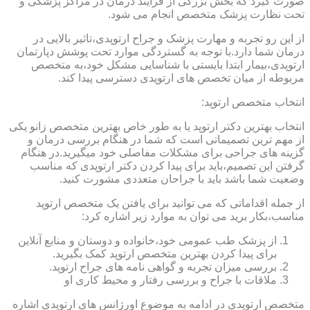
صورت گیرد که بخش بزرگی از فرایند درمان در مراکز پزشکی و
تحت نظارت پزشک متخصص انجام می شود.
از این رو تجربه و مهارت پزشک و جراح ارتوپدی،تاثیر بالایی در
درمان شما دارد.با توجه به گستردگی موارد تحت پوشش دپارتمان
ارتوپدی،بیمار ابتدا بایستی با شناسایی مشکل خود،به متخصص
مربوطه از میان تخصص های ارتوپدی دسترسی پیدا کند.
انتخاب متخصص ارتوپد:
انتخاب بهترین دکتر ارتوپد یا به طور خاص بهترین متخصص زانو یکی
از مهم ترین تصمیماتی است که شما در هنگام بررسی درمان و
گزینه های جراحی برای مشکلات مفاصلی خود میگیرید.در هنگام
گرفتن این تصمیم،باید برای پیدا کردن دکتر ارتوپدی که مناسب
وضعیت شما باشد باید با جراحان متعددی مشورت کنید.
از جمله اقداماتی که می توانید برای یافتن یک متخصص ارتوپد
مناسب،بکار برید می توان به موارد زیر اشاره کرد:
از پزشک طب عمومی خود،خانواده و دوستان و منابع آنلاین
برای پیدا کردن بهترین متخصص ارتوپد کمک بگیرید.
بررسی میزان تجربه و گواهی نامه های جراح ارتوپد.
ملاقات با جراح و بررسی رفتار و محیط کاری او
متخصص ارتوپدی در ادامه به موضوع اورژانس های ارتوپدی اشاره