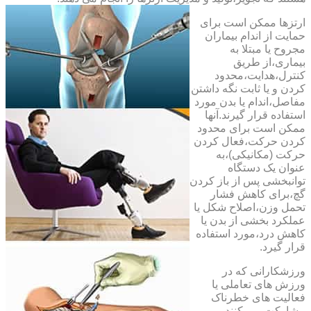
ارتزها ممکن است برای
حمایت از اندام بیماران
مجروح یا مبتلا به
بیماری،از طریق
کنترل،هدایت،محدود
کردن و یا ثابت نگه داشتن
مفاصل،اندام یا بدن مورد
استفاده قرار گیرند.آنها
ممکن است برای محدود
کردن حرکت،فعال کردن
حرکت (مکانیکی)،به
عنوان یک دستگاه
توانبخشی پس از باز کردن
گچ،برای کاهش فشار
تحمل وزن،اصلاح شکل یا
عملکرد بخشی از بدن یا
کاهش درد،مورد استفاده
قرار گیرد.
ورزشکارانی که در
ورزش های تعاملی یا
فعالیت های خطرناک
مشارکت می کنند،می