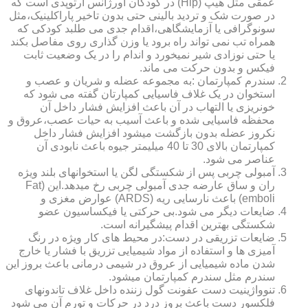
عمقی مثل هیپ (Hip) در کودکان اورژانس ارتوپدی است که
در صورت شک و تردید بالینی حتی بدون تاخیر پاراکلینیک،مثل
سونوگرافی یا آزمایشگاهی،اقدام جدی می طلبد کودکی که
همراه تب نمی تواند راه برود یا وزن گذاری روی مفاصل بکند
یا حتی نوزادی شیر نمیخورد و اندام را در یک وضعیت ثابت
فیکس و بدون حرکت می ماند.
سندرم کمپارتمان :به مجموعه عضله و شریان و عصب و
استخوان در یک غلاف فاسیایی کمپارتان گفته می شود که
خونریزی یا التهاب در آن باعث افزایش فشار داخل آن
محفظه فاسیایی شده و باعث آسیب به حیات عصب،عروق و
نکروز عضله بدون بازگشت میشود افزایش فشار داخل
کمپارتمان بالای 30 تا 40 میلیمتر جیوه باعث نابودی آن
عناصر می شود.
آمبولی چربی پس از شکستگی لگن یا استخوانهای بلند ویژه
ران و ساق عارضه جدی آمبولی چربی رخ میدهد.این (Fat
emboli) باعث نارسایی ریه (ARDS) عوارض مغزی و
ضایعات دیگر می شود.بی حرکتی یا فیکساسیون عضو
شکستگی بهترین اقدام پیشگیرانه است.
ضایعات تزریقی در دست:در محیط های کار ویژه در رنگ
آمیزی ها و استفاده از مواد شیمیایی تزریق با فشار یا خارج
شدن ماده شیمیایی از عروق در شیمی درمانی باعث بروز این
سندرم مثل سندرم کمپارتمان میشود.
تنوواژینیت دست عفونت گول زننده داخل غلاف تاندونهای
فلکسور دست باعث بروز درد در حرکات و تورم آن می شود