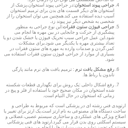
جراحی پیوند استخوان
:در جراحی پیوند استخوان،پزشک از
استخوان های دیگر قسمت های بدن برای ترمیم استخوان
آسیب دیده استفاده می کند.همچنین می توان استخوان را از
شخصی به شخص دیگر نیز پیوند زد.
جراحی فیوژن ستون فقرات
:این نوع جراحی به منظور
پیشگیری از حرکت و جابجایی در بین مهره ها انجام می
شود.این عمل جراحی سبب تحریک فیوژن یا خشک شدن دو یا
تعداد بیشتری مهره با یکدیگر می شود.برای مشکلات
کمر،گردن و صدمات وارده به مهره های ستون فقرات در
بسیاری از موارد از جراحی فیوژن ستون فقرات استفاده می
شود.
رفع مشکل بافت نرم
: ترمیم بافت های نرم مانند پارگی
تاندون یا رباط ها.
رفع اشکال داخلی :یک روش برای نگهداری قطعات شکسته
شده استخوان در مکان صحیح خود با استفاده از فلز و پیچ در
زمانی که استخوان در حال التیام است.
ارتوپدی فنی رشته ای در پزشکی است که مربوط به طراحی و
ساخت دستگاه های مصنوعی به نام ارتز است.یک ارتز برای تغییر یا
اصلاح ویژگی های عملکردی و ساختاری سیستم عصبی،عضلانی و
سیستم اسکلتی روی بدن قرار می گیرد.ارتوپد های فنی پزشکانی
هستند که تجویز،تولید و مدیریت ارتزها را انجام می دهند.