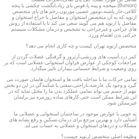
(Bunion)،میخچه و پینه پا،قوس پای زیاد،انگشت چکشی یا پنجه
کلاغی،خار پاشنه،تومور عصبی مورتون،زخم های پای متخصص
ارتوپد که به آن متخصص استخوان و مفاصل یا جراح استخوان و
مفاصل یا ارتوپد هم می گویند سعی می کند تا با استفاده از روش
های جراحی و غیرجراحی به تشخیص و درمان مشکلات سیستم
حرکتی بدن اهتمام ورزد.
متخصص ارتوپد تهران کیست و چه کاری انجام می دهد؟
کمر درد،آسیب های ورزشی،آرتروز و گرفتگی عضلات گردن از
مراجعات کوچکی از عوارض فراوان استخوانی-عضلانی است که بر
روی وضعیت و شرایط جسمانی بیماران تاثیر میگذارد.
تمامی حرکات ما با مداخله بافت ها و استخوان هایمان صورت می
گیرد و وجود یک عارضه،ناراحتی،سفتی یا شکنندگی در این دو بخش
مهم از جسم می تواند تمامی عملکرد بدن ما را مختل نماید که در
این شرایط ممکن است حتی کارهای ساده روزمره نیز برایمان
غیرممکن شود.
به خوبی با عوارض موجود در ساختمان استخوانی و عضلانی ما
آشنایی دارد و بهترین مرجع برای درمان،تسکین و رفع نشانه های
مشکلات و دردهای استخوان و عضلانی به حساب می آید.
وظیفه اصلی متخصص ارتوپد چیست؟