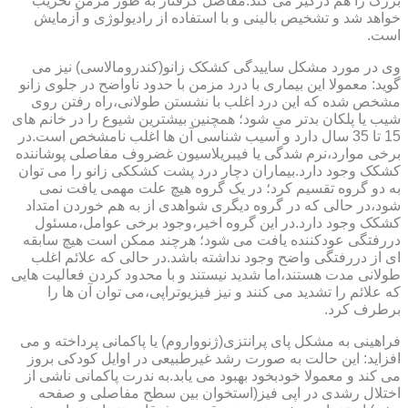
بزرگ را هم درگیر می کند.مفاصل گرفتار به طور مزمن تخریب
خواهد شد و تشخیص بالینی و با استفاده از رادیولوژی و آزمایش
است.
وی در مورد مشکل ساییدگی کشکک زانو(کندرومالاسی) نیز می
گوید: معمولا این بیماری با درد مزمن با حدود ناواضح در جلوی زانو
مشخص شده که این درد اغلب با نشستن طولانی،راه رفتن روی
شیب یا پلکان بدتر می شود؛ همچنین بیشترین شیوع را در خانم های
15 تا 35 سال دارد و آسیب شناسی آن ها اغلب نامشخص است.در
برخی موارد،نرم شدگی یا فیبریلاسیون غضروف مفاصلی پوشاننده
کشکک وجود دارد.بیماران دچار درد پشت کشککی زانو را می توان
به دو گروه تقسیم کرد؛ در یک گروه هیچ علت مهمی یافت نمی
شود،در حالی که در گروه دیگری شواهدی از به هم خوردن امتداد
کشکک وجود دارد.در این گروه اخیر،وجود برخی عوامل،مسئول
دررفتگی عودکننده یافت می شود؛ هرچند ممکن است هیچ سابقه
ای از دررفتگی واضح وجود نداشته باشد.در حالی که علائم اغلب
طولانی مدت هستند،اما شدید نیستند و با محدود کردن فعالیت هایی
که علائم را تشدید می کنند و نیز فیزیوتراپی،می توان آن ها را
برطرف کرد.
فراهینی به مشکل پای پرانتزی(ژنوواروم) یا پاکمانی پرداخته و می
افزاید: این حالت به صورت رشد غیرطبیعی در اوایل کودکی بروز
می کند و معمولا خودبخود بهبود می یابد.به ندرت پاکمانی ناشی از
اختلال رشدی در اپی فیز(استخوان بین سطح مفاصلی و صفحه