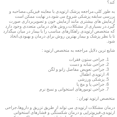
کند؟
به طور کلی،مراجعه پزشک ارتوپدی با معاینه فیزیکی،مصاحبه و
بررسی سابقه پزشکی شروع می شود.در نهایت ممکن است
آزمایش های بیشتری مانند آزمایش خون و تصویربرداری صورت
گیرد.در بسیاری از مشکلات،روش های درمانی متعددی وجود دارد
که متخصص ارتوپدی راهکارهای مناسب را با بیمار در میان میگذارد
تا با نظر پزشک و بیمار بهترین روش برای درمان و بهبودی،اتخاذ
شود.
شایع ترین دلایل مراجعه به متخصص ارتوپد :
جراحی ستون فقرات
جراحی شانه و دست
جراحی تعویض مفاصل زانو و لگن
ارتوپدی اطفال
پزشکی ورزشی
جراحی پا و مچ پا
جراحی تومورهای استخوانی و نسج نرم
متخصص ارتوپد تهران :
درمان مشکلات ارتوپدی می تواند از طریق تزریق و داروها،جراحی
ارتوپدی،فیزیوتراپی و درمان شکستگی و فشارهای استخوانی