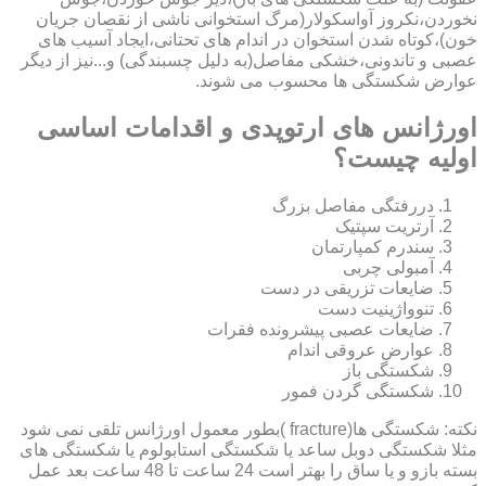
نخوردن،نکروز آواسکولار(مرگ استخوانی ناشی از نقصان جریان
خون)،کوتاه شدن استخوان در اندام های تحتانی،ایجاد آسیب های
عصبی و تاندونی،خشکی مفاصل(به دلیل چسبندگی) و...نیز از دیگر
عوارض شکستگی ها محسوب می شوند.
اورژانس های ارتوپدی و اقدامات اساسی
اولیه چیست؟
دررفتگی مفاصل بزرگ
آرتریت سپتیک
سندرم کمپارتمان
آمبولی چربی
ضایعات تزریقی در دست
تنوواژینیت دست
ضایعات عصبی پیشرونده فقرات
عوارض عروقی اندام
شکستگی باز
شکستگی گردن فمور
نکته: شکستگی ها(fracture )بطور معمول اورژانس تلقی نمی شود
مثلا شکستگی دوبل ساعد یا شکستگی استابولوم یا شکستگی های
بسته بازو و یا ساق را بهتر است 24 ساعت تا 48 ساعت بعد عمل