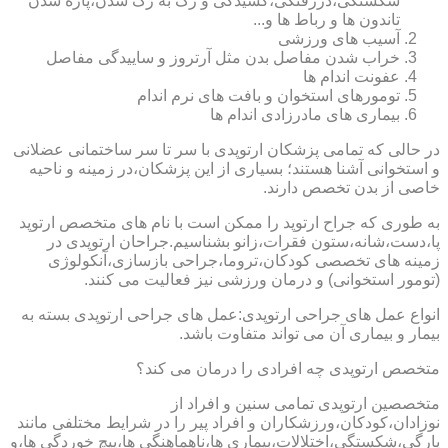
شکستگی،دررفتگی،کشیدگی و رگ به رگ شدن،پاره شدن
تاندون ها و رباط ها و...
آسیب های ورزشی
خراب شدن مفاصل بدن مثل آرتروز و ساییدگی مفاصل
عفونت اندام ها
تومورهای استخوان و بافت های نرم اندام
بیماری های مادرزادی اندام ها
در حالی که تمامی پزشکان ارتوپدی با سر تا سر ساختمانی عضلانی
و استخوانی آشنا هستند؛ بسیاری از این پزشکان،در زمینه و ناحیه
خاصی از بدن تخصص دارند.
به طوری که جراح ارتوپد را ممکن است با نام های متخصص ارتوپد
پا،دست،شانه،ستون فقرات،زانو بشناسیم.جراحان ارتوپدی در
زمینه های تخصصی کودکان،تروما،جراحی بازسازی،آنکولوژی
(تومور استخوانی) و درمان ورزشی نیز فعالیت می کنند.
انواع عمل های جراحی ارتوپدی:عمل های جراحی ارتوپدی بسته به
بیمار و بیماری آن می تواند متفاوت باشد.
متخصص ارتوپدی چه افرادی را درمان می کند؟
متخصصین ارتوپدی تمامی سنین و افراد از
نوزادان،کودکان،ورزشکاران و افراد پیر را در شرایط مختلفی مانند
پارگی،شکستگی،اختلالات،بیماری ها،ناهماهنگی ها،پیچ خوردگی ها،و