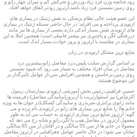
رود.چنانچه وزن فرد زیاد،ورزش و تحرکش کم و میزان چهار زانو و
روی زمین نشستن فرد زیاد باشد،آرتروز زودتر اتفاق خواهد افتاد.
این عضو هیئت عالی نظام پزشکی به نقش ژنتیک در بیماری های
ارتوپدی پرداخته و می افزاید: در حال حاضر مسئله ژنتیک در بیماری
های ارتوپدی نقش بسیار اندکی دارند.بعضی از بیماری ها نیز مانند
دررفتگی لگن و پاچنبری نیز بیشتر فامیلی است؛ همچنین ابتلا به این
بیماری در مقایسه با آرتروز و بروز حوادث،بسیار اندک است.
شایع ترین مشکل ارتوپدی در زنان
بر اساس گزارش سایت پلیس،درد مفاصل زانو،بیشترین درد
مفاصل در میان افراد مختلف به شمار می رود که شیوه نشستن
روی زمین،برخاستن و همچنین افزایش سن،از عوامل تاثیرگذار بر
این موضوع هستند.
حسین فراهینی،رئیس بخش آموزشی ارتوپدی بیمارستان رسول
اکرم(ص) نیز استئوآرتریت یا آرتروز(ساییدگی مفاصل)،دفرمیته ها
مانند زانوی پرانتزی،ضربدری و ساییدگی کشکک(در جوان ها به ویژه
خانم ها) را شایع ترین بیماری های زانو در ارتوپدی نام برده و می
گوید: آرتروز شایع ترین بیماری ارتوپدی به حساب می آید.به طور
معمول آرتروز در مفاصل هیپ یا لگن،زانو و شانه رخ می دهد که
معمولا در خانم ها از سن 55 سالگی و در آقایان از سن 65 سالگی
نمایان می شود؛ در حال حاضر عوامل جغرافیایی در آرتروز مفاصل