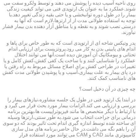
روی ناحیه آسیب دیده را پوشش می دهند و توسط ولکرو سفت می
شوند.عملکرد ما به عنوان یک ارتوپدی فنی می تواند کیفیت زندگی
بیمار را در طول دوره توانبخشی و یا حتی بقیه زندگی تغییر دهد.با
توجه به استفاده طولانی مدت از از ارتزها،لازم است که آنها به
درستی نصب شوند و به نقطه و یا مناطق آزار دهنده بدن بیمار فشار
نیاورند.
پدر وتیکس شاخه ای از ارتوپدی است که به طور خاص برای پاها و
اندام های پایینی بدن به کار می رود.پروتزیست برای ارزیابی اندام
تحتانی و بیومکانیک آن آموزش دیده است.آنها می توانند اختلال
عملکرد را شناسایی کنند و با ساخت یک کفی کفش،کفش کامل و یا
تغییرات در طراحی کفش برای اصلاح مسائل مربوط به راه رفتن یا
درد پای بیمار به علت بیماری،آسیب و یا پوشیدن طولانی مدت کفش
های نامناسب کمک کنند.
چه چیزی در آن دخیل است؟
در ابتدا یک ارتوپد فنی در طول یک جلسه مشاوره،نیازهای بیمار را
بررسی و ارزیابی می کند.الزامات بیمار مورد بحث قرار می گیرد و
با ارتباط با دیگر متخصص ها مانند فیزیوتراپیست ها،بهترین برنامه
درمانی برای جراحت انتخاب می شود.به طور سنتی،ارتزها وسیله
ای ساخته شده توسط اندازه گیری اندام تحت تاثیر بودند که دو سوی
آن را باهم نگه می داشت.در حال حاضر،برنامه های مدل سازی
کامپیوتری مانند CAD و CAM می توانند مورد استفاده قرار