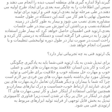
گیرند،اولا اندازه گیری های منطقه آسیب دیده را انجام می دهند و
سپس این اطلاعات را به چاپگر سه بعدی برای ایجاد طرح اولیه می
دهند.در طی مرحله تولید بعدی،ارتوپد فنی و ارتوپد برای تولید
محصول نهایی با هم کار می کنند.این دستگاه در طول جلسه
مشاوره بعدی نصب می شود و بیمار به طور کامل در زمینه
استفاده،نصب و برداشتن آن آموزش می بیند.در طی جلسات
بعدی،ارتوپد فنی اطمینان حاصل خواهد کرد که بیمار طرز استفاده
ارتوز را به درستی فرا گرفته است و دستگاه به درستی کار کرده و
راحت است.در صورت نیاز در طول دوره توانبخشی تنظیمات و یا
تعمیرات انجام خواهد شد.
یک ارتوپد فنی به چه تجربیاتی نیاز دارد؟
برای تبدیل شدن به یک ارتوپد فنی،شما باید به یادگیری چگونگی
حرکت و کار بدن انسان علاقمند بوده،مهارت های فنی و عملی
خوب و مهارت حل مسئله خوب و خلاقیت برای طراحی و تولید
وسایل مورد نیاز،داشته باشید.مهارت های بین فردی نیز لازم است
چرا که شما با بیماران و دیگر همکاران تعامل دارید.مهارت های بین
فردی عبارتند از ارتباط خوب،حساسیت و درک نیازهای بیماران،و
همچنین توانایی استفاده از ابتکار عمل و کار تیمی.مهارت های IT
قوی در اینکار در حال پر رنگ تر شدن است،زیرا فناوری کامپیوتری
تبدیل به بخش قابل توجهی از فرایند تولید ابزارهای مربوط به
ارتوپدی فنی می شود.