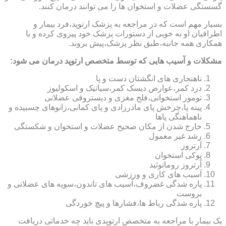
گسستگی عضلات و استخوان ها را می توانند درمان کنند.
بسیار مهم است که در مراجعه به پزشک ارتوپد،فرد بیمار و
اطرافیان او به خوبی از دستورات پزشک خود پیروی کرده و با
همکاری همه جانبه،طبق نظر پزشک،پیش بروند.
مشکلات و آسیب هایی که توسط متخصص ارتوپد درمان می شود:
ناهنجاری های انگشتان دست و پا
درد کمر،عوارض دیسک کمر،سیاتیک و اسکولیوز
تومور استخوانی،فلج مغزی و دیستروفی عضلانی
پینه پا،چرخش پای مادرزادی و پای کمانی،زانوهای چسبیده و
ناهماهنگی پاها
خارج شدن از مکان صحیح عضلات و استخوان و شکستگی
رشد غیر معمول
آرتروز
پوکی استخوان
آرتروز روماتوئید
آسیب های کاری و ورزشی
پاره شدگی غضروف،آسیب های تاندون،سویه های عضلانی و
بروست
پاره شدگی رباط ها،فشارها و پیچ خوردگی
یک بیمار با مراجعه به متخصص ارتوپدی باید چه خدماتی دریافت