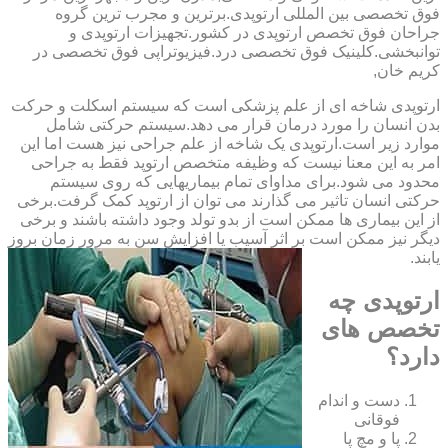
فوق تخصصی بین المللی ارتوپدی.برترین ‏و ‏مجرب ‏ترین ‏گروه
‏جراحان ‏فوق ‏تخصص ‏ارتوپدی ‏در ‏کشور.تجهیزات ارتوپدی و
توانبخشی.کلینیک فوق تخصصی درد.فیزیوتراپی فوق تخصصی در
کریم خان,
ارتوپدی شاخه ای از علم پزشکی است که سیستم اسکلت و حرکت
بدن انسان را مورد درمان قرار می دهد.سیستم حرکتی شامل
موارد زیر است.ارتوپدی یک شاخه از علم جراحی نیز هست اما این
امر به این معنا نیست که وظیفه متخصص ارتوپد فقط به جراحی
محدود می شود.برای مداوای تمام بیماریهایی که روی سیستم
حرکتی انسان تاثیر می گذارند می توان از ارتوپد کمک گرفت.برخی
از این بیماری ها ممکن است از بدو تولد وجود داشته باشند و برخی
دیگر نیز ممکن است بر اثر آسیب یا افزایش سن به مرور زمان بروز
یابند.
ارتوپدی چه
تخصص های
دارد؟
دست و اندام
فوقانی
پا و مچ پا