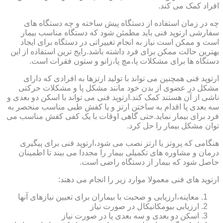
افراد کمک می کند.
چه در زمان استفاده از دستگاه پیش ساخته و چه دستگاه های
سفارشی ارتوپد فنی باید مطمئن شود که دستگاه مناسب بیمار
است و ممکن است نیاز به انجام تغییراتی در دستگاه برای ایجاد
بهترین حالت ممکن برای فرد داشته باشد.رایج ترین استفاده از این
دستگاه ها برای مشکلات پا،مچ پا،زانو و ستون فقرات است.
ارتوپد فنی همچنین می تواند با تولید ارتزها به افرادی که دارای
مشکل در عضوی از بدن خود مانند مشکل پا و مشکلات حرکتی
ناشی از آن هستند کمک کند.ارتوپد فنی می تواند با اسکن دو بعدی و
سه بعدی پا اقدام به ساختن ارتز و یا کفش طبی مناسب منحصر به
فرد برای بیمار نماید.حتی گاهی اوقات با یک کفی کفش مناسب می
توان مشکل بیمار را حل کرد.
هنگامی که پروتز یا ارتز نصب می شود،ارتوپد فنی برای پیگیری
درمان و مشاوره های تکمیلی بیمار را مجددا می بیند تا اطمینان
حاصل شود که بیمار از دستگاه راضی است.
ارتوپد های فنی معمولا موارد زیر را انجام می دهند:
معاینه،ارزیابی و صحبت با بیماران برای تعیین نیازهای آنها
ارزیابی بیومکانیکال در صورت نیاز
اسکن دو بعدی و سه بعدی پا در صورت نیاز