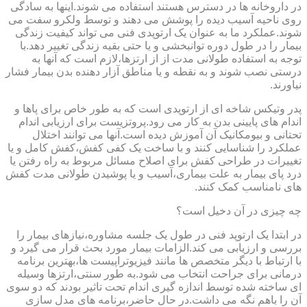
در داروخانه ها در دسترس هستند استفاده می شوند.اینها به سادگی
روی ناحیه آسیب دیده را پوشش می دهند و توسط ولکرو سفت می
شوند.عملکرد ما به عنوان یک ارتوپدی فنی می تواند کیفیت زندگی
بیمار را در طول دوره توانبخشی و یا حتی بقیه زندگی تغییر دهد.با
توجه به استفاده طولانی مدت از از ارتزها،لازم است که آنها به
درستی نصب شوند و به نقطه و یا مناطق آزار دهنده بدن بیمار فشار
نیاورند.
پدر وتیکس شاخه ای از ارتوپدی است که به طور خاص برای پاها و
اندام های پایینی بدن به کار می رود.پروتزیست برای ارزیابی اندام
تحتانی و بیومکانیک آن آموزش دیده است.آنها می توانند اختلال
عملکرد را شناسایی کنند و با ساخت یک کفی کفش،کفش کامل و یا
تغییرات در طراحی کفش برای اصلاح مسائل مربوط به راه رفتن یا
درد پای بیمار به علت بیماری،آسیب و یا پوشیدن طولانی مدت کفش
های نامناسب کمک کنند.
چه چیزی در آن دخیل است؟
در ابتدا یک ارتوپد فنی در طول یک جلسه مشاوره،نیازهای بیمار را
بررسی و ارزیابی می کند.الزامات بیمار مورد بحث قرار می گیرد و
با ارتباط با دیگر متخصص ها مانند فیزیوتراپیست ها،بهترین برنامه
درمانی برای جراحت انتخاب می شود.به طور سنتی،ارتزها وسیله
ای ساخته شده توسط اندازه گیری اندام تحت تاثیر بودند که دو سوی
آن را باهم نگه می داشت.در حال حاضر،برنامه های مدل سازی