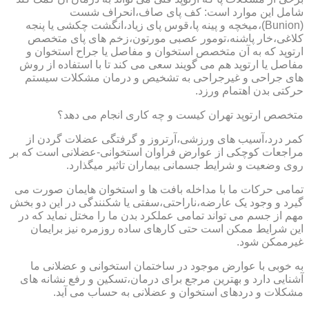
شامل این موارد است: کف پای صاف،انحراف شست
(Bunion)،میخچه و پینه پا،قوس پای زیاد،انگشت چکشی یا پنجه
کلاغی،خار پاشنه،تومور عصبی مورتون،زخم های پای متخصص
ارتوپد که به آن متخصص استخوان و مفاصل یا جراح استخوان و
مفاصل یا ارتوپد هم می گویند سعی می کند تا با استفاده از روش
های جراحی و غیرجراحی به تشخیص و درمان مشکلات سیستم
حرکتی بدن اهتمام ورزد.
متخصص ارتوپد تهران کیست و چه کاری انجام می دهد؟
کمر درد،آسیب های ورزشی،آرتروز و گرفتگی عضلات گردن از
مراجعات کوچکی از عوارض فراوان استخوانی-عضلانی است که بر
روی وضعیت و شرایط جسمانی بیماران تاثیر میگذارد.
تمامی حرکات ما با مداخله بافت ها و استخوان هایمان صورت می
گیرد و وجود یک عارضه،ناراحتی،سفتی یا شکنندگی در این دو بخش
مهم از جسم می تواند تمامی عملکرد بدن ما را مختل نماید که در
این شرایط ممکن است حتی کارهای ساده روزمره نیز برایمان
غیرممکن شود.
به خوبی با عوارض موجود در ساختمان استخوانی و عضلانی ما
آشنایی دارد و بهترین مرجع برای درمان،تسکین و رفع نشانه های
مشکلات و دردهای استخوان و عضلانی به حساب می آید.