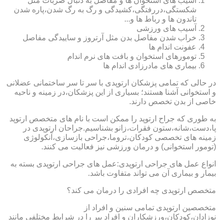
آسیب های استخوان ها و مفاصل به دنبال ضربات مثل
شکستگی،دررفتگی،کشیدگی و رگ به رگ شدن،پاره شدن
تاندون ها و رباط ها و...
آسیب های ورزشی
خراب شدن مفاصل بدن مثل آرتروز و ساییدگی مفاصل
عفونت اندام ها
تومورهای استخوان و بافت های نرم اندام
بیماری های مادرزادی اندام ها
در حالی که تمامی پزشکان ارتوپدی با سر تا سر ساختمانی عضلانی
و استخوانی آشنا هستند؛ بسیاری از این پزشکان،در زمینه و ناحیه
خاصی از بدن تخصص دارند.
به طوری که جراح ارتوپد را ممکن است با نام های متخصص ارتوپد
پا،دست،شانه،ستون فقرات،زانو بشناسیم.جراحان ارتوپدی در
زمینه های تخصصی کودکان،تروما،جراحی بازسازی،آنکولوژی
(تومور استخوانی) و درمان ورزشی نیز فعالیت می کنند.
انواع عمل های جراحی ارتوپدی:عمل های جراحی ارتوپدی بسته به
بیمار و بیماری آن می تواند متفاوت باشد.
متخصص ارتوپدی چه افرادی را درمان می کند؟
متخصصین ارتوپدی تمامی سنین و افراد از
نوزادان،کودکان،ورزشکاران و افراد پیر را در شرایط مختلفی مانند