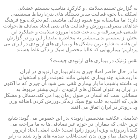
به گزارش تسنیم،سلامتی و کارکرد مناسب سیستم عضلانی
اسکلتی،با نحوه فعالیت سایر دستگاه های بدن،ارتباط مستقیمی
دارد؛ اما متاسفانه نوع شیوه زندگی ماشینی،کم تحرکی،نوع فرهنگ
غذاهای مصرفی،ورزش و فعالیت های بدنی،ایجاد تصادف ها،حوادث
طبیعی،غیرمترقبه و...،باعث شده امروزه سلامت و عملکرد این
بخش از سیستم بدنی،بیشتر به مخاطره بیفتد.از این رو در گزارش
این هفته به شایع ترین مشکل ها و بیماری های ارتوپدی در ایران می
پردازیم؛ بیماریهایی که غالبا محصول سبک زندگی غلط هستند.
نقش ژنتیک در بیماری های ارتوپدی چیست؟
ما در حال حاضر اصلا چیزی به نام بیماری ارتوپدی در ایران
نداریم.شاید چند بیماری عفونی مانند عفونت زانو و استخوان
و...داشته باشیم،اما باز بیماری تلقی نمی شود.آن چیزی که ما اکنون
در ایران به عنوان اشکال های ارتوپدی داریم،بیشتر مربوط به
مسائلی است که انسان در طول زمان پیدا می کند.مسائل و مشکل
هایی که اغلب به علت نوع سبک زندگی،ورزش کردن،اضافه وزن
و...،زودتر در ایران اتفاق می افتند.
غلامعلی عکاشه متخصص ارتوپدی،در این خصوص می گوید: شایع
ترین علتی که بیماران در حوزه غیر تصادفی ها به ما مراجعه می
کنند،آرتروز(به ویژه آرتروز زانو) است؛ علت اصلی ایجاد آرتروز
زانو،تحمل تمام وزن بدن است.اغلب صدمه های وارد شده به زانو