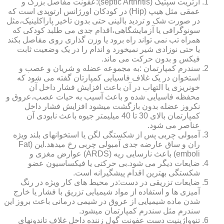
آرتریت سپتیک (septic Arthritis):عفونت مفاصل بزرگ و
عمقی مثل هیپ (Hip) در کودکان اورژانس ارتوپدی است که
در صورت شک و تردید بالینی حتی بدون تاخیر پاراکلینیک،مثل
سونوگرافی یا آزمایشگاهی،اقدام جدی می طلبد کودکی که
همراه تب نمی تواند راه برود یا وزن گذاری روی مفاصل بکند
یا حتی نوزادی شیر نمیخورد و اندام را در یک وضعیت ثابت
فیکس و بدون حرکت می ماند.
سندرم کمپارتمان :به مجموعه عضله و شریان و عصب و
استخوان در یک غلاف فاسیایی کمپارتان گفته می شود که
خونریزی یا التهاب در آن باعث افزایش فشار داخل آن
محفظه فاسیایی شده و باعث آسیب به حیات عصب،عروق و
نکروز عضله بدون بازگشت میشود افزایش فشار داخل
کمپارتمان بالای 30 تا 40 میلیمتر جیوه باعث نابودی آن
عناصر می شود.
آمبولی چربی پس از شکستگی لگن یا استخوانهای بلند ویژه
ران و ساق عارضه جدی آمبولی چربی رخ میدهد.این (Fat
emboli) باعث نارسایی ریه (ARDS) عوارض مغزی و
ضایعات دیگر می شود.بی حرکتی یا فیکساسیون عضو
شکستگی بهترین اقدام پیشگیرانه است.
ضایعات تزریقی در دست:در محیط های کار ویژه در رنگ
آمیزی ها و استفاده از مواد شیمیایی تزریق با فشار یا خارج
شدن ماده شیمیایی از عروق در شیمی درمانی باعث بروز این
سندرم مثل سندرم کمپارتمان میشود.
تنوواژینیت دست عفونت گول زننده داخل غلاف تاندونهای