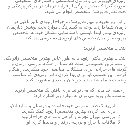
ارتوپدی،فیزیوتراپی و درمان شکستگی و فشارهای استخوانی
صورت گیرد که بخش بزرگی از فرایند درمان در مراکز پزشکی و
تحت نظارت پزشک متخصص انجام می شود.
از این رو تجربه و مهارت پزشک و جراح ارتوپدی،تاثیر بالایی در
درمان شما دارد.با توجه به گستردگی موارد تحت پوشش دپارتمان
ارتوپدی،بیمار ابتدا بایستی با شناسایی مشکل خود،به متخصص
مربوطه از میان تخصص های ارتوپدی دسترسی پیدا کند.
انتخاب متخصص ارتوپد:
انتخاب بهترین دکتر ارتوپد یا به طور خاص بهترین متخصص زانو یکی
از مهم ترین تصمیماتی است که شما در هنگام بررسی درمان و
گزینه های جراحی برای مشکلات مفاصلی خود میگیرید.در هنگام
گرفتن این تصمیم،باید برای پیدا کردن دکتر ارتوپدی که مناسب
وضعیت شما باشد باید با جراحان متعددی مشورت کنید.
از جمله اقداماتی که می توانید برای یافتن یک متخصص ارتوپد
مناسب،بکار برید می توان به موارد زیر اشاره کرد:
از پزشک طب عمومی خود،خانواده و دوستان و منابع آنلاین
برای پیدا کردن بهترین متخصص ارتوپد کمک بگیرید.
بررسی میزان تجربه و گواهی نامه های جراح ارتوپد.
ملاقات با جراح و بررسی رفتار و محیط کاری او