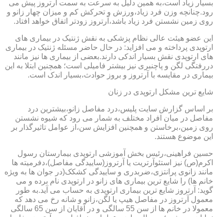
بسیار زیاد است،به همین دلیل به سرعت به سمت آرتروز پیش می
رود.چنانچه وزن فرد زیاد،ورزش و تحرکش کم و میزان چهار زانو و
روی زمین نشستن فرد زیاد باشد،آرتروز زودتر اتفاق خواهد افتاد.
این عضو هیئت عالی نظام پزشکی به نقش ژنتیک در بیماری های
ارتوپدی پرداخته و می افزاید: در حال حاضر مسئله ژنتیک در بیماری
های ارتوپدی نقش بسیار اندکی دارند.بعضی از بیماری ها نیز مانند
دررفتگی لگن و پاچنبری نیز بیشتر فامیلی است؛ همچنین ابتلا به این
بیماری در مقایسه با آرتروز و بروز حوادث،بسیار اندک است.
شایع ترین مشکل ارتوپدی در زنان
بر اساس گزارش سایت پلیس،درد مفاصل زانو،بیشترین درد
مفاصل در میان افراد مختلف به شمار می رود که شیوه نشستن
روی زمین،برخاستن و همچنین افزایش سن،از عوامل تاثیرگذار بر
این موضوع هستند.
حسین فراهینی،رئیس بخش آموزشی ارتوپدی بیمارستان رسول
اکرم(ص) نیز استئوآرتریت یا آرتروز(ساییدگی مفاصل)،دفرمیته ها
مانند زانوی پرانتزی،ضربدری و ساییدگی کشکک(در جوان ها به ویژه
خانم ها) را شایع ترین بیماری های زانو در ارتوپدی نام برده و می
گوید: آرتروز شایع ترین بیماری ارتوپدی به حساب می آید.به طور
معمول آرتروز در مفاصل هیپ یا لگن،زانو و شانه رخ می دهد که
معمولا در خانم ها از سن 55 سالگی و در آقایان از سن 65 سالگی