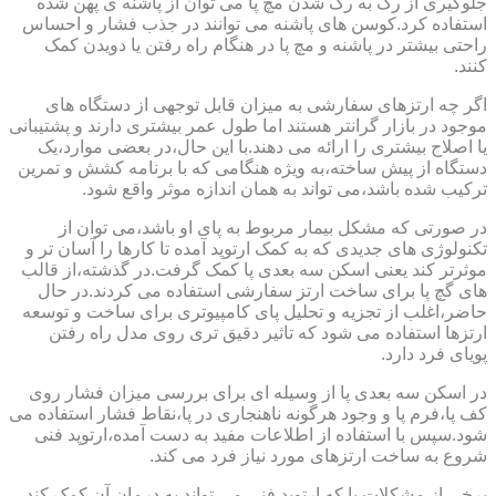
جلوگیری از رگ به رگ شدن مچ پا می توان از پاشنه ی پهن شده
استفاده کرد.کوسن های پاشنه می توانند در جذب فشار و احساس
راحتی بیشتر در پاشنه و مچ پا در هنگام راه رفتن یا دویدن کمک
کنند.
اگر چه ارتزهای سفارشی به میزان قابل توجهی از دستگاه های
موجود در بازار گرانتر هستند اما طول عمر بیشتری دارند و پشتیبانی
یا اصلاح بیشتری را ارائه می دهند.با این حال،در بعضی موارد،یک
دستگاه از پیش ساخته،به ویژه هنگامی که با برنامه کشش و تمرین
ترکیب شده باشد،می تواند به همان اندازه موثر واقع شود.
در صورتی که مشکل بیمار مربوط به پای او باشد،می توان از
تکنولوژی های جدیدی که به کمک ارتوپد آمده تا کارها را آسان تر و
موثرتر کند یعنی اسکن سه بعدی پا کمک گرفت.در گذشته،از قالب
های گچ پا برای ساخت ارتز سفارشی استفاده می کردند.در حال
حاضر،اغلب از تجزیه و تحلیل پای کامپیوتری برای ساخت و توسعه
ارتزها استفاده می شود که تاثیر دقیق تری روی مدل راه رفتن
پویای فرد دارد.
در اسکن سه بعدی پا از وسیله ای برای بررسی میزان فشار روی
کف پا،فرم پا و وجود هرگونه ناهنجاری در پا،نقاط فشار استفاده می
شود.سپس با استفاده از اطلاعات مفید به دست آمده،ارتوپد فنی
شروع به ساخت ارتزهای مورد نیاز فرد می کند.
برخی از مشکلات پا که ارتوپد فنی می تواند به درمان آن کمک کند