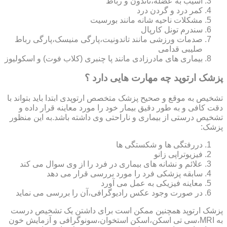
آسیب به عضله،تاندون و رباط
کمر درد و گردن درد
مشکلات ناحیه شانه مانند بورسیت
سندرم تونل کارپال
صدمات ورزشی مانند تاندونیت،پارگی منیسک،پارگی رباط
صلیبی قدامی
بیماری های مادرزادی مانند پا چنبری (کلاب فوت) و اسکولیوز
پزشک ارتوپد چه مهارت هایی دارد ؟
تشخیص به موقع و صحیح پزشک متخصص ارتوپدی ابتدا باید بتواند با
دقت کافی و به طور دقیق بیمار خود را مورد معاینه قرار داده و
تشخیص درستی از بیماری و ناراحتی وی داشته باشد.به این منظور
پزشک:
دررفتگی ها و شکستگی ها
فیزیوتراپی زانو
علائم و نشانه های بیماری در فرد را از وی سوال می کند
سابقه پزشکی فرد را مورد بررسی قرار می دهد
معاینه فیزیکی به عمل می آورد
در صورت وجود عکس رادیوگرافی،آن را بررسی می‎ نماید
پزشک ارتوپد همچنین ممکن است برای داشتن یک تشخیص درست
به MRI،سی تی اسکن،اسکن استخوان،سونوگرافی و آزمایش خون