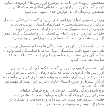
متخصص ارتوپدی در ادامه به موضوع اورژانس های ارتوپدی اشاره
کرد و گفت: اورژانس ارتوپدی به عنوانی اطلاق شده که تاخیر در
تشخیص و درمان آن به عوارض جدی منتهی می شود.
وی در خصوص انواع اورژانس های ارتوپدی گفت: دررفتگی مفاصل
بزرگ،آرتریت سپتیک،سندرم کمپارتمان،آمبولی چربی،ضایعات
تزریقی در دست،تنوواژینیت دست،ضایعات عصبی پیشرونده
فقرات،عوارض عروقی اندام،شکستگی باز و شکستگی گردن فمور
از انواع مشکلاتی است که حتما نیاز به اورژانس ارتوپدی دارد.
حسن زاده خاطرنشان کرد: شکستگی ها به طور معمول اورژانس
تلقی نمی شود،البته شکستگی دوبل ساعد یا شکستگی استابولوم یا
شکستگی های بسته بازو و یا ساق را بهتر است ۲۴ ساعت تا ۴۸
ساعت بعد عمل کنیم.
این متخصص ارتوپدی در پایان گفت: شکستگی باز از شایع ترین
اورژانس های ارتوپدی است که نتایج درمان را تحت تاثیر قرار می
دهد مراقبت پرستاری مناسب به ویژه شستشوی فراوان و استفاده
از گاز استریل و خروج اجسام خارجی نیز در این زمینه از مهمترین
اقدامات هستند.
نوع شیوه زندگی ماشینی،کم تحرکی،نوع فرهنگ غذاهای
مصرفی،ورزش و فعالیت های بدنی،ایجاد تصادف ها،حوادث
طبیعی،غیرمترقبه و...،باعث شده امروزه سلامت و عملکرد این
بخش از سیستم بدنی،بیشتر به مخاطره بیفتد.