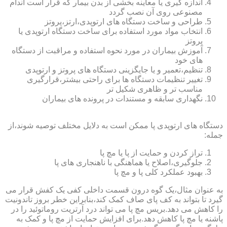
اندازه گیری یا معاینه بخشی از بدن بیمار که قرار است اندام
مصنوعی روی آن نصب گردد
طراحی و ساخت دستگاه های ارتوپدی،ارتز،پروتز
انتخاب مواد مورد استفاده برای ساخت دستگاه ارتوپدی یا
پروتز
آموزش بیماران در مورد نحوه استفاده و مراقبت از دستگاه
های خود
تنظیم،تعمیر و یا جایگزینی دستگاه های پروتز و ارتوپدی
تغییر تنظیمات دستگاه ها برای راحتی بیشتر،قرارگیری
مناسب تر و ظاهری شکیل تر
نگهداری سابقه و مستندات در پرونده های بیماران
دستگاه های ارتوپدی پا ممکن است به دلایل مختلف توصیه شوند،از
جمله:
تراز کردن و حمایت از پا یا مچ پا
جلوگیری،اصلاح یا هماهنگی با ناهنجاری های پا
بهبود عملکرد کلی پا و مچ پا
به عنوان مثال،یک گوه درون قسمت داخلی کفی یک کفش قرار می
گیرد تا بتواند به کف پای صاف کمک کند،بنابراین خطر بروز تاندونیت
را کاهش می دهد.بریس مچ پا می تواند درد آرتریت روماتوئید را در
پاشنه یا مچ پا کاهش دهد.برای افزایش حمایت از مچ پا و کمک به