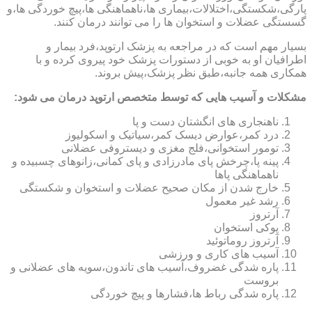
پارگی،شکستگی،اختلالات،بیماری ها،ناهماهنگی ها،پیچ خوردگی ها،و
گسستگی عضلات و استخوان ها را می توانند درمان کنند.
بسیار مهم است که در مراجعه به پزشک ارتوپد،فرد بیمار و
اطرافیان او به خوبی از دستورات پزشک خود پیروی کرده و با
همکاری همه جانبه،طبق نظر پزشک،پیش بروند.
مشکلات و آسیب هایی که توسط متخصص ارتوپد درمان می شود:
ناهنجاری های انگشتان دست و پا
درد کمر،عوارض دیسک کمر،سیاتیک و اسکولیوز
تومور استخوانی،فلج مغزی و دیستروفی عضلانی
پینه پا،چرخش پای مادرزادی و پای کمانی،زانوهای چسبیده و
ناهماهنگی پاها
خارج شدن از مکان صحیح عضلات و استخوان و شکستگی
رشد غیر معمول
آرتروز
پوکی استخوان
آرتروز روماتوئید
آسیب های کاری و ورزشی
پاره شدگی غضروف،آسیب های تاندون،سویه های عضلانی و
بروست
پاره شدگی رباط ها،فشارها و پیچ خوردگی