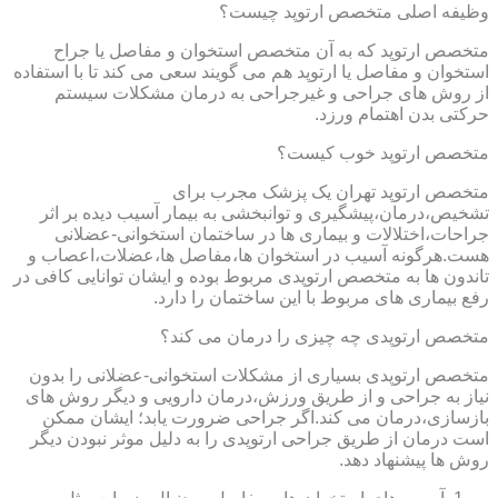
وظیفه اصلی متخصص ارتوپد چیست؟
متخصص ارتوپد که به آن متخصص استخوان و مفاصل یا جراح
استخوان و مفاصل یا ارتوپد هم می گویند سعی می کند تا با استفاده
از روش های جراحی و غیرجراحی به درمان مشکلات سیستم
حرکتی بدن اهتمام ورزد.
متخصص ارتوپد خوب کیست؟
متخصص ارتوپد تهران یک پزشک مجرب برای
تشخیص،درمان،پیشگیری و توانبخشی به بیمار آسیب دیده بر اثر
جراحات،اختلالات و بیماری ها در ساختمان استخوانی-عضلانی
هست.هرگونه آسیب در استخوان ها،مفاصل ها،عضلات،اعصاب و
تاندون ها به متخصص ارتوپدی مربوط بوده و ایشان توانایی کافی در
رفع بیماری های مربوط با این ساختمان را دارد.
متخصص ارتوپدی چه چیزی را درمان می کند؟
متخصص ارتوپدی بسیاری از مشکلات استخوانی-عضلانی را بدون
نیاز به جراحی و از طریق ورزش،درمان دارویی و دیگر روش های
بازسازی،درمان می کند.اگر جراحی ضرورت یابد؛ ایشان ممکن
است درمان از طریق جراحی ارتوپدی را به دلیل موثر نبودن دیگر
روش ها پیشنهاد دهد.