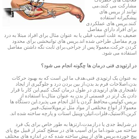
مشارکت می کنند،می
توانند از بریس های
پیشگیرانه استفاده
کنند.بریس های عملکردی
برای افراد دارای مفاصل
ضعیف به علت آسیب قبلی یا به عنوان مثال برای افراد مبتلا به درد
ورم مفاصل طراحی شده اند.بریس های توانبخشی برای محدود
کردن حرکت،معمولا پس از جراحی،برای ثابت نگه داشتن مفاصل
استفاده می شود.
در ارتوپدی فنی درمان ها چگونه انجام می شود؟
به عنوان یک ارتوپدی فنی،هدف ما این است که به بهبود حرکات
بدن،اصلاحات فرم بد بدن،از بین بردن درد و جلوگیری از ایجاد
ناهنجاری های ارتوپدی در طول درمان کمک کنیم.این کار با قرار
دادن یک ارتز در قسمتی از بدن به عنوان مثال،با استفاده از
بریس،کولیس،محافظ گردن یا آتل انجام می پذیرد.این دستگاه ها
معمولا از انواع مختلفی از مواد مثل ترموپلاستیک،فیبر
کربن،الاستیک،فلزات،اتیلن-وینیل استات و پارچه ساخته شده اند.
در شرایط جدی یا درازمدت،ارتزها به طور خاص برای یک فرد
ساخته می شود،اما برای آسیب های در سطح کمتر از قبیل مچ پای
پیچ خورده،بریس های از پیش ساخته شده که در اندازه های مختلف