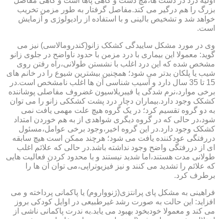
اولیه درد در دست ها،مچ دست و گاهی پاها است و گاهی مفاصل
بزرگ را هم درگیر می کند.مفاصل گرفتار به طور مزمن تخریب
خواهد شد و تشخیص بالینی و با استفاده از رادیولوژی و آزمایش
است.
وی در مورد مشکل ساییدگی کشکک زانو(کندرومالاسی) نیز می
گوید: معمولا این بیماری با درد مزمن با حدود ناواضح در جلوی زانو
مشخص شده که این درد اغلب با نشستن طولانی،راه رفتن روی
شیب یا پلکان بدتر می شود؛ همچنین بیشترین شیوع را در خانم های
15 تا 35 سال دارد و آسیب شناسی آن ها اغلب نامشخص است.در
برخی موارد،نرم شدگی یا فیبریلاسیون غضروف مفاصلی پوشاننده
کشکک وجود دارد.بیماران دچار درد پشت کشککی زانو را می توان
به دو گروه تقسیم کرد؛ در یک گروه هیچ علت مهمی یافت نمی
شود،در حالی که در گروه دیگری شواهدی از به هم خوردن امتداد
کشکک وجود دارد.در این گروه اخیر،وجود برخی عوامل،مسئول
دررفتگی عودکننده یافت می شود؛ هرچند ممکن است هیچ سابقه
ای از دررفتگی واضح وجود نداشته باشد.در حالی که علائم اغلب
طولانی مدت هستند،اما شدید نیستند و با محدود کردن فعالیت هایی
که علائم را تشدید می کنند و نیز فیزیوتراپی،می توان آن ها را
برطرف کرد.
فراهینی به مشکل پای پرانتزی(ژنوواروم) یا پاکمانی پرداخته و می
افزاید: این حالت به صورت رشد غیرطبیعی در اوایل کودکی بروز
می کند و معمولا خودبخود بهبود می یابد.به ندرت پاکمانی ناشی از