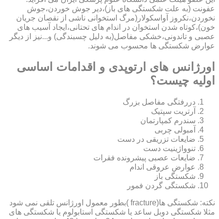
عفونت (به علت شکستگی های باز)،دیر جوش خوردن،جوش
نخوردن،نکروز آواسکولار(مرگ استخوانی ناشی از نقصان جریان
خون)،کوتاه شدن استخوان در اندام های تحتانی،ایجاد آسیب های
عصبی و تاندونی،خشکی مفاصل(به دلیل چسبندگی) و...نیز از دیگر
عوارض شکستگی ها محسوب می شوند.
اورژانس های ارتوپدی و اقدامات اساسی
اولیه چیست؟
دررفتگی مفاصل بزرگ
آرتریت سپتیک
سندرم کمپارتمان
آمبولی چربی
ضایعات تزریقی در دست
تنوواژینیت دست
ضایعات عصبی پیشرونده فقرات
عوارض عروقی اندام
شکستگی باز
شکستگی گردن فمور
نکته: شکستگی ها(fracture )بطور معمول اورژانس تلقی نمی شود
مثلا شکستگی دوبل ساعد یا شکستگی استابولوم یا شکستگی های