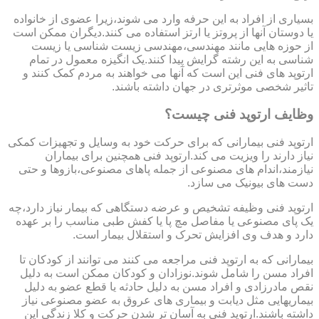
بسیاری از افراد به این حرفه وارد می شوند،زیرا عضوی از خانواده
یا دوستان آنها از پروتز یا ارتز استفاده می کنند.دیگران ممکن است
از حوزه هایی مانند مهندسی،مهندسی زیست شناسی یا زیست
شناسی به این رشته گرایش پیدا کنند.یک انگیزه معمول در تمام
ارتوپد های فنی این است که آنها می خواهند به مردم کمک کنند و
تاثیر شخصی موثرتری در جهان داشته باشند.
وظایف ارتوپد فنی چیست؟
ارتوپد فنی بیمارانی که برای حرکت خود به وسایل و تجهیزات کمکی
نیاز دارند را ویزیت می کند.ارتوپد فنی همچنین برای بیماران
نیازمند،اندام های مصنوعی از جمله پاهای مصنوعی،بازوها و حتی
دست های بیونیک می سازد.
ارتوپد فنی وظیفه تشخیص و عرضه دستگاهی که بیمار نیاز دارد،چه
یک پای مصنوعی یا مفاصل مچ پا یا کفش طبی مناسب را بر عهده
دارد و هدف وی افزایش تحرک و استقلال بیمار است.
بیمارانی که به ارتوپد فنی مراجعه می کنند می توانند از کودکان تا
افراد مسن را شامل شوند.نوزادان و کودکان ممکن است به دلیل
نقص مادرزادی و افراد مسن به دلیل حادثه یا قطع عضو به دلیل
بیماریهایی مثل دیابت و بیماری های عروق به عضو مصنوعی نیاز
داشته باشند.ارتوپد فنی به آسان تر شدن حرکت و کلا زندگی این