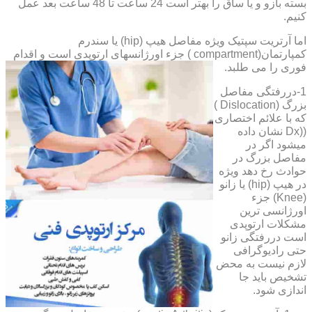
بسته بازو و یا ساق را بهتر است 24 ساعت تا 48 ساعت بعد عمل
کنیم.
اما آرتریت سپتیک ویژه مفاصل هیپ (hip) یا سندرم
کمپارتمان(compartment ) جزء اورژانسهای ارتوپدی است و اقدام
فوری را می طلبد.
1-دررفتگی مفاصل
بزرگ (Dislocation )
که با علائم اختصاری
((Dx نشان داده
میشود اگر در
مفاصل بزرگ در
حوادث رخ دهد ویژه
در هیپ (hip) یا زانو
(Knee) جزء
اورژانسی ترین
مشکلات ارتوپدی
است دررفتگی زانو
حتی رادیوگرافی
لازم نیست به محض
تشخیص باید جا
اندازی شود.