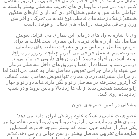
نمایان می شود؛ در حال حاضر عوامل جغرافیایی در آرتروز مفاصل
کمتر دیده می شود،اما بیماری های تخریب مفاصلی بیشتر وابسته به
عواملی مانند سن و جنس،شغل(افرادی که دارای کارهای سنگین
هستند)،ژنتیک،زمینه های فامیلی،نوع تغذیه،بی تحرکی و افزایش
وزن و چاقی،دفرمیته در اندام های تحتانی و فوقانی است.
وی با اشاره به راه های درمانی این بیماری می افزاید: تعویض
مفاصل یکی از راه های درمانی این بیماری است.اغلب ما برای
تعویض مفاصل براساس سن و پیشرفت ضایعه های مفاصلی
بیمار،تصمیم به عمل جراحی می گیریم.چنانچه آرتروز در مراحل
اولیه باشد،این افراد معمولا با درمان های دارویی،فیزیوتراپی،آب
درمانی،شنا و استفاده از عصا و تزریق های داخل مفاصلی درمان
می شوند یا زمان جراحی تعویض مفاصل شان به عقب می افتد؛ اما
در مراحل پیشرفته،درمان بیماری تنها تعویض مفاصل است.کسانی
که آرتروز پیشرفته در مفاصل زانو و لگن دارند،نباید دو زانو و چهار
زانو بنشینند.همچنین نباید از پله ها زیاد بالا و پایین بروند و در شیب
زیاد پیاده روی کنند.
مشکلی در کمین خانم های جوان
عضو هیئت علمی دانشگاه علوم پزشکی ایران ادامه می دهد:
بیماری های روماتیسمی و آرتریت روماتوئید(روماتیسم مفاصلی) نیز
یکی دیگر از ضایعه هایی است که بیشتر متوجه خانم ها است.این
ضایعه های تخریبی مفاصل بیشتر در سن جوانی رخ می دهد.علائم