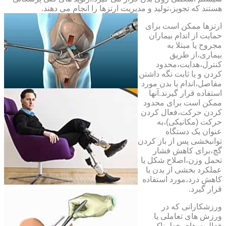
هستند که تجویز،تولید و مدیریت ارتزها را انجام می دهند.
ارتزها ممکن است برای
حمایت از اندام بیماران
مجروح یا مبتلا به
بیماری،از طریق
کنترل،هدایت،محدود
کردن و یا ثابت نگه داشتن
مفاصل،اندام یا بدن مورد
استفاده قرار گیرند.آنها
ممکن است برای محدود
کردن حرکت،فعال کردن
حرکت (مکانیکی)،به
عنوان یک دستگاه
توانبخشی پس از باز کردن
گچ،برای کاهش فشار
تحمل وزن،اصلاح شکل یا
عملکرد بخشی از بدن یا
کاهش درد،مورد استفاده
قرار گیرد.
ورزشکارانی که در
ورزش های تعاملی یا
فعالیت های خطرناک