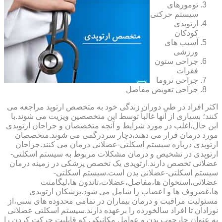
تومورهای
سیستم حرکتی
ارتوپدی
کودکان
آسیب های
ورزشی
جراحی ستون
فقرات
جراحی تروما
جراحی تعویض مفاصل
اکثر افراد در طی دوران زندگی خود به متخصص ارتوپد مراجعه می
کنند؛ بسیاری از آنها غالباً توسط این متخصصین ویزیت می شوند.با
این حال،اغلب در مورد شرایط و آنچه متخصصان و جراحان ارتوپدی
مورد درمان قرار می دهند،دچار سردرگمی می شوند.متخصصان
ارتوپدی درباره سیستم اسکلتی-عضلانی درمان می کنند.جراحان
ارتوپدی در تشخیص و درمان مشکلات مربوط به سیستم اسکلتی-
عضلانی تخصص دارند.ارتوپدی یک تخصص پزشکی در زمینه درمان
سیستم اسکلتی-عضلانی بدن است.سیستم اسکلتی-
عضلانی،استخوان ها،مفاصل،عضلات،تاندون ها،لیگامنت
ها،غضروف ها و اعصاب را شامل می شود.پزشکان ارتوپدی
مسئولیت مراقبت و درمان بیماران در تمامی محدوده های سنی،از
نوزادان تا افراد سالخورده را برعهده دارند.سیستم اسکلتی عضلانی
به عنوان چارچوب بدن و عوامل مکانیکی که قابلیت حرکت کردن را