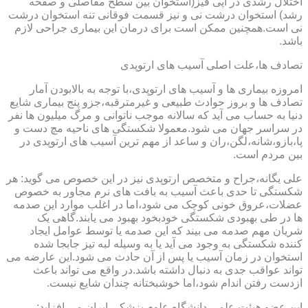
اختلال رشدی در اپی فیز(استخوان بین سطح مفاصلی و صفحه
رشد) استخوان درشت نی و نیز قسمت فوقانی تنه استخوان درشت
نی است.همچنین ممکن است برای درمان این بیماری جراحی لازم
باشد.
تصادف ها،علت اصلی آسیب های ارتوپدی
امروزه بیماری ها و آسیب های ارتوپدی،با توجه به بالابودن آمار
تصادف ها و بروز حوادث طبیعی و غیرمترقبه،جزو پنج بیماری شایع
دنیا به حساب می آید که سالانه موجب ناتوانی و مرگ میلیون ها نفر
در سراسر جهان می شود.معمولا شکستگی های ناحیه مچ دست و
پا،بازو،شانه،لگن،ران و ساعد از مهم ترین آسیب های ارتوپدی در
بین مردم است.
علی یگانه،جراح و متخصص ارتوپدی نیز در این خصوص می گوید: هر
شکستگی تا حدی باعث آسیب به بافت های نرم مجاور به خصوص
عضلات،عروق خونی کوچک می شود،اما در اغلب موارد این صدمه
ها در طی بهبودی شکستگی خودبخود بهبود می یابند.گاهی یک
شریان مهم صدمه می بیند که این صدمه یا توسط عوامل ایجاد
کننده شکستگی به وجود می آید یا به وسیله لبه تیز جابجا شده
استخوان در زمان آسیب یا پس از آن حادث می شود.این عارضه می
تواند عواقب جدی به دنبال داشته باشد.در واقع می تواند باعث
ازدست رفتن اندام شود،اما خوشبختانه چندان شایع نیست.
این عضو هیئت علمی دانشگاه علوم پزشکی ایران می افزاید: