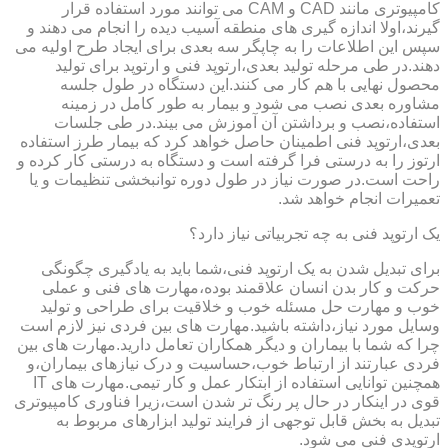
کامپیوتری مانند CAD و CAM می توانند مورد استفاده قرار
گیرند،اولا اندازه گیری های منطقه آسیب دیده را انجام می دهند و
سپس این اطلاعات را به چاپگر سه بعدی برای ایجاد طرح اولیه می
دهند.در طی مرحله تولید بعدی،ارتوپد فنی و ارتوپد برای تولید
محصول نهایی با هم کار می کنند.این دستگاه در طول جلسه
مشاوره بعدی نصب می شود و بیمار به طور کامل در زمینه
استفاده،نصب و برداشتن آن آموزش می بیند.در طی جلسات
بعدی،ارتوپد فنی اطمینان حاصل خواهد کرد که بیمار طرز استفاده
ارتوز را به درستی فرا گرفته است و دستگاه به درستی کار کرده و
راحت است.در صورت نیاز در طول دوره توانبخشی تنظیمات و یا
تعمیرات انجام خواهد شد.
یک ارتوپد فنی به چه تجربیاتی نیاز دارد؟
برای تبدیل شدن به یک ارتوپد فنی،شما باید به یادگیری چگونگی
حرکت و کار بدن انسان علاقمند بوده،مهارت های فنی و عملی
خوب و مهارت حل مسئله خوب و خلاقیت برای طراحی و تولید
وسایل مورد نیاز،داشته باشید.مهارت های بین فردی نیز لازم است
چرا که شما با بیماران و دیگر همکاران تعامل دارید.مهارت های بین
فردی عبارتند از ارتباط خوب،حساسیت و درک نیازهای بیماران،و
همچنین توانایی استفاده از ابتکار عمل و کار تیمی.مهارت های IT
قوی در اینکار در حال پر رنگ تر شدن است،زیرا فناوری کامپیوتری
تبدیل به بخش قابل توجهی از فرایند تولید ابزارهای مربوط به
ارتوپدی فنی می شود.