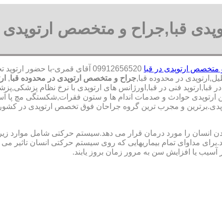
وپدی قبا,جراح و متخصص ارتوپدی ق
 متخصص ارتوپدی در قبا
09912656520 آقای قمری-با حضور
جراح و متخصص ارتوپدی در محدوده قبا
,
ارت
 قبا,ارتوپد فنی در قبا,اورژانس های ارتوپدی با نرخ نظام پزشکی,پزشک
 ارتوپدی حوادث و صدمات اندام ها و ستون فقرات,شکستگی مچ پا آس
برترین ‏و ‏مجرب ‏ترین ‏گروه ‏جراحان ‏فوق ‏تخصص ‏ارتوپدی ‏در ‏کشو
نسان را مورد درمان قرار می دهد.سیستم حرکتی شامل موارد زیر اس
ی مداوای تمام بیماریهایی که روی سیستم حرکتی انسان تاثیر می گذ
 آسیب یا افزایش سن به مرور زمان بروز یابند.