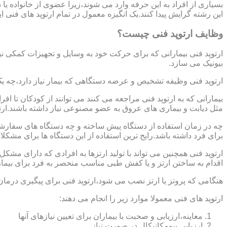
بسیاری از افراد به این حرفه وارد می شوند،زیرا عضوی از خانواده ی
این رشته گرایش پیدا کنند.یک انگیزه معمول در تمام ارتوپد های فنی 
وظایف ارتوپد فنی چیست؟
ارتوپد فنی بیمارانی که برای حرکت خود به وسایل و تجهیزات کمکی نی
بیونیک می سازد.
ارتوپد فنی وظیفه تشخیص و عرضه دستگاهی که بیمار نیاز دارد،چه ی
بیمارانی که به ارتوپد فنی مراجعه می کنند می توانند از کودکان تا 
مثل دیابت و بیماری های عروق به عضو مصنوعی نیاز داشته باشند.ارت
چه در زمان استفاده از دستگاه پیش ساخته و چه دستگاه های سفارشی 
برای فرد داشته باشد.رایج ترین استفاده از این دستگاه ها برای مشکل
ارتوپد فنی همچنین می تواند با تولید ارتزها به افرادی که دارای مش
اقدام به ساختن ارتز و یا کفش طبی مناسب منحصر به فرد برای بیما
هنگامی که پروتز یا ارتز نصب می شود،ارتوپد فنی برای پیگیری درمان
ارتوپد های فنی معمولا موارد زیر را انجام می دهند:
معاینه،ارزیابی و صحبت با بیماران برای تعیین نیازهای آنها
ارزیابی بیومکانیکال در صورت نیاز