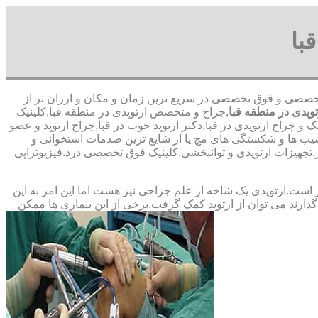
با
 ارتوپد تخصصی و فوق تخصصی در سریع ترین زمان و مکان و ارزان تر از
وپدی در منطقه قبا
,جراح و متخصص ارتوپدی در منطقه قبا,کلینیک
 و جراح ارتوپدی در قبا,دکتر ارتوپد خوب در قبا,جراح ارتوپد و عضو
یب ها و شکستگی های مچ پا از شایع ترین صدمات استخوانی و
ر.تجهیزات ارتوپدی و توانبخشی.کلینیک فوق تخصصی درد.فیزیوتراپی
ت.ارتوپدی یک شاخه از علم جراحی نیز هست اما این امر به این
ارند می توان از ارتوپد کمک گرفت.برخی از این بیماری ها ممکن