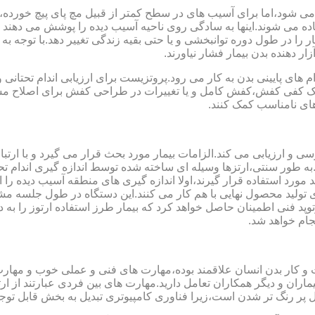
می شود،اما برای آسیب های در سطح کمتر از قبیل مچ پای پیچ خورده
فاده می شوند.اینها به سادگی روی ناحیه آسیب دیده را پوشش می ده
 را در طول دوره توانبخشی و یا حتی بقیه زندگی تغییر دهد.با توجه به 
ر دهنده بدن بیمار فشار نیاورند.
 های پایینی بدن به کار می رود.پروتزیست برای ارزیابی اندام تحتانی 
ت یک کفی کفش،کفش کامل و یا تغییرات در طراحی کفش برای اصلاح مسا
ای نامناسب کمک کنند.
سی و ارزیابی می کند.الزامات بیمار مورد بحث قرار می گیرد و با ارتب
به طور سنتی،ارتزها وسیله ای ساخته شده توسط اندازه گیری اندام تح
 های مدل سازی کامپیوتری مانند CAD و CAM می توانند مورد استفاده قرار گیرند،اولا اندازه گیری
ای تولید محصول نهایی با هم کار می کنند.این دستگاه در طول جلسه م
د فنی اطمینان حاصل خواهد کرد که بیمار طرز استفاده ارتوز را به 
جام خواهد شد.
کت و کار بدن انسان علاقمند بوده،مهارت های فنی و عملی خوب و مها
یماران و دیگر همکاران تعامل دارید.مهارت های بین فردی عبارتند از 