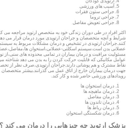
ارتوپدی کودکان
آسیب های ورزشی
جراحی ستون فقرات
جراحی تروما
جراحی تعویض مفاصل
اکثر افراد در طی دوران زندگی خود به متخصص ارتوپد مراجعه می کنند
شرایط و آنچه متخصصان و جراحان ارتوپدی مورد درمان قرار می د
کنند.جراحان ارتوپدی در تشخیص و درمان مشکلات مربوط به سیستم
عضلانی بدن است.سیستم اسکلتی-عضلانی،استخوان ها،مفاصل،عضلات
مسئولیت مراقبت و درمان بیماران در تمامی محدوده های سنی،از نوزا
عوامل مکانیکی که قابلیت حرکت کردن را به بدن می دهد شناخته 
نقاط مشترک و هم پوشانی دارند.جراحان ارتوپدی،صرف نظر از تخصص 
جهت درمان بیماران خارج از اتاق عمل می گذرانند.بیشتر متخصصان
رویدادهای ورزشی حاضر شده و کار کند.
درمان استخوان ها
درمان ماهیچه ها
درمان مفاصل
درمان تاندون ها
درمان رباط ها
درمان شکستگی استخوان
پزشک ارتوپد چه چیزهایی را درمان می کند ؟