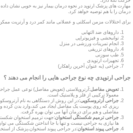
حرکت نگه دارد.
مهارت های پزشک ارتوپد در نحوه درمان بیمار نیز به خوبی نشان داده
درمان را با هم توصیه خواهد کرد.
برای اختلالات مزمن اسکلتی و عضلانی مانند کمر درد و آرتریت ممکن
داروهای ضد التهابی
توانبخشی و فیزیوتراپی
انجام تمرینات ورزشی در منزل
داروهای تزریقی
طب سوزنی
تجهیزات ارتوپدی
جراحی (به عنوان آخرین راهکار)
جراحی ارتوپدی چه نوع جراحی هایی را انجام می دهند ؟
تعویض مفاصل
:آرتروپلاستی (تعویض مفاصل) نوعی عمل جراحی
معمولا ترکیبی از فلز و پلاستیک است.
جراحی آرتروسکوپی
:در این روش از دستگاهی به نام آرتروس
ریزی که روی پوست یک مفاصل ایجاد می کند،وارد بدن کرده و
مفاصلی و هم برای درمان آنها می توان بهره گرفت.
جراحی ترمیم شکستگی استخوان
:جهت ترمیم استخوان شکسته گ
ها نیازی به جراحی نیست و تنها با جا انداختن شکستگی می توان
جراحی پیوند استخوان
:در جراحی پیوند استخوان،پزشک از استخ