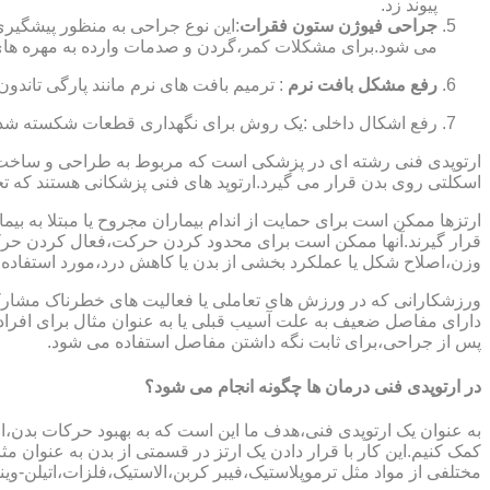
پیوند زد.
جراحی فیوژن ستون فقرات
:این نوع جراحی به منظور پیشگیری
می شود.برای مشکلات کمر،گردن و صدمات وارده به مهره های
رفع مشکل بافت نرم
: ترمیم بافت های نرم مانند پارگی تاندون 
رفع اشکال داخلی :یک روش برای نگهداری قطعات شکسته شده است
ارتوپدی فنی رشته ای در پزشکی است که مربوط به طراحی و ساخت د
اسکلتی روی بدن قرار می گیرد.ارتوپد های فنی پزشکانی هستند که تجوی
ارتزها ممکن است برای حمایت از اندام بیماران مجروح یا مبتلا به بی
قرار گیرند.آنها ممکن است برای محدود کردن حرکت،فعال کردن حرک
وزن،اصلاح شکل یا عملکرد بخشی از بدن یا کاهش درد،مورد استفاده ق
ورزشکارانی که در ورزش های تعاملی یا فعالیت های خطرناک مشارکت 
دارای مفاصل ضعیف به علت آسیب قبلی یا به عنوان مثال برای افرا
پس از جراحی،برای ثابت نگه داشتن مفاصل استفاده می شود.
در ارتوپدی فنی درمان ها چگونه انجام می شود؟
به عنوان یک ارتوپدی فنی،هدف ما این است که به بهبود حرکات بدن،اص
کمک کنیم.این کار با قرار دادن یک ارتز در قسمتی از بدن به عنوان مثا
مختلفی از مواد مثل ترموپلاستیک،فیبر کربن،الاستیک،فلزات،اتیلن-وین