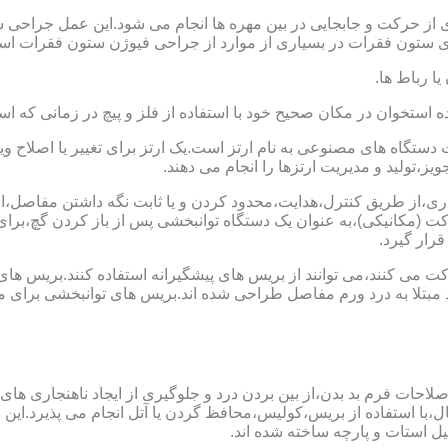
 از حرکت و جابجایی در بین مهره ها انجام می شود.این عمل جراحی س
 ستون فقرات در بسیاری از موارد از جراحی فیوژن ستون فقرات است
یا رباط ها.
خوان در مکان صحیح خود با استفاده از فلز و پیچ در زمانی که است
ستگاه های مصنوعی به نام ارتز است.یک ارتز برای تغییر یا اصلا
ز،تولید و مدیریت ارتزها را انجام می دهند.
ماری،از طریق کنترل،هدایت،محدود کردن و یا ثابت نگه داشتن مفاصل،اند
ت (مکانیکی)،به عنوان یک دستگاه توانبخشی پس از باز کردن گچ،بر
رار گیرد.
می کنند،می توانند از بریس های پیشگیرانه استفاده کنند.بریس های
د مبتلا به درد ورم مفاصل طراحی شده اند.بریس های توانبخشی برای
لاحات فرم بد بدن،از بین بردن درد و جلوگیری از ایجاد ناهنجاری های
ل،با استفاده از بریس،کولیس،محافظ گردن یا آتل انجام می پذیرد.این دس
یل استات و پارچه ساخته شده اند.