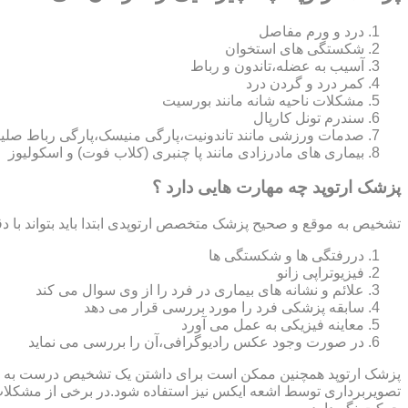
درد و ورم مفاصل
شکستگی های استخوان
آسیب به عضله،تاندون و رباط
کمر درد و گردن درد
مشکلات ناحیه شانه مانند بورسیت
سندرم تونل کارپال
صدمات ورزشی مانند تاندونیت،پارگی منیسک،پارگی رباط صلی
بیماری های مادرزادی مانند پا چنبری (کلاب فوت) و اسکولیوز
پزشک ارتوپد چه مهارت هایی دارد ؟
تشخیص به موقع و صحیح پزشک متخصص ارتوپدی ابتدا باید بتواند با دق
دررفتگی ها و شکستگی ها
فیزیوتراپی زانو
علائم و نشانه های بیماری در فرد را از وی سوال می کند
سابقه پزشکی فرد را مورد بررسی قرار می دهد
معاینه فیزیکی به عمل می آورد
در صورت وجود عکس رادیوگرافی،آن را بررسی می‎ نماید
تصویربرداری توسط اشعه ایکس نیز استفاده شود.در برخی از مشکلات مان