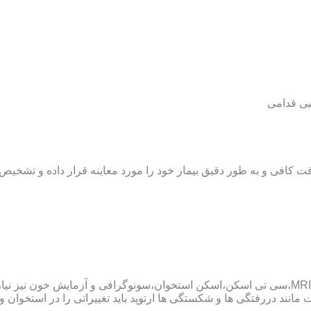
بی قدامی
ت کافی و به طور دقیق بیمار خود را مورد معاینه قرار داده و تشخیص
پزشک ارتوپد همچنین ممکن است برای داشتن یک تشخیص درست به MRI،سی تی اسکن،اسکن استخوان،سو
ند دررفتگی ها و شکستگی ها ارتوپد باید تغییراتی را در استخوان و مف