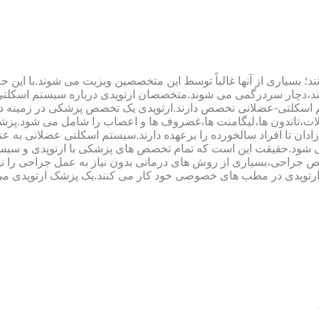
؛ بسیاری از آنها غالباً توسط این متخصصین ویزیت می شوند.با این ح
هند،دچار سردرگمی می شوند.متخصصان ارتوپدی درباره سیستم اسکلت
 اسکلتی-عضلانی تخصص دارند.ارتوپدی یک تخصص پزشکی در زمینه د
،تاندون ها،لیگامنت ها،غضروف ها و اعصاب را شامل می شود.پزشک
دان تا افراد سالخورده را برعهده دارند.سیستم اسکلتی عضلانی به ع
می شود.حقیقت این است که تمام تخصص های پزشکی با ارتوپدی و سیس
جراحی،بسیاری از روش های درمانی بدون نیاز به عمل جراحی را نیز ب
 ارتوپدی در مطب های خصوصی خود کار می کنند.یک پزشک ارتوپدی می