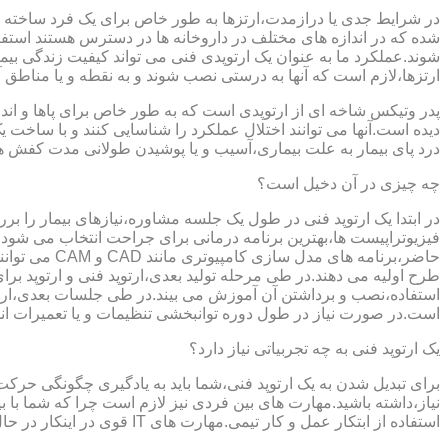
در شرایط جدی یا درازمدت،ارتزها به طور خاص برای یک فرد ساخته 
شده که در اندازه های مختلف در داروخانه ها در دسترس هستند است
شوند.عملکرد ما به عنوان یک ارتوپدی فنی می تواند کیفیت زندگی بیمار
ارتزها،لازم است که آنها به درستی نصب شوند و به نقطه و یا مناطق آزا
پدر وتیکس شاخه ای از ارتوپدی است که به طور خاص برای پاها و اندام
دیده است.آنها می توانند اختلال عملکرد را شناسایی کنند و با ساخ
درد پای بیمار به علت بیماری،آسیب و یا پوشیدن طولانی مدت کفش ه
چه چیزی در آن دخیل است؟
در ابتدا یک ارتوپد فنی در طول یک جلسه مشاوره،نیازهای بیمار را برر
فیزیوتراپیست ها،بهترین برنامه درمانی برای جراحت انتخاب می شود.
حاضر،برنامه
طرح اولیه می دهند.در طی مرحله تولید بعدی،ارتوپد فنی و ارتوپد بر
استفاده،نصب و برداشتن آن آموزش می بیند.در طی جلسات بعدی،ارتوپ
است.در صورت نیاز در طول دوره توانبخشی تنظیمات و یا تعمیرات ان
یک ارتوپد فنی به چه تجربیاتی نیاز دارد؟
برای تبدیل شدن به یک ارتوپد فنی،شما باید به یادگیری چگونگی حر
نیاز،داشته باشید.مهارت های بین فردی نیز لازم است چرا که شما با ب
استفاده از ابتکار عمل و کار تیمی.مهارت های IT قوی در اینکار در حال پر رنگ تر شدن است،زیرا فناوری کامپیوتری تبدیل به بخش قابل توجهی از فرایند تولید ابزارهای مربوط به ارتوپدی فنی می شود.