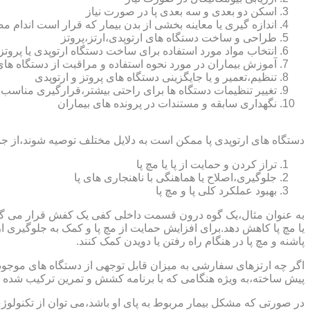
اسکن دو بعدی و سه بعدی پا در صورت نیاز
اندازه گیری یا معاینه بخشی از بدن بیمار که قرار است اندام
طراحی و ساخت دستگاه های ارتوپدی،ارتز،پروتز
انتخاب مواد مورد استفاده برای ساخت دستگاه ارتوپدی یا پروتز
آموزش بیماران در مورد نحوه استفاده و مراقبت از دستگاه ها
تنظیم،تعمیر و یا جایگزینی دستگاه های پروتز و ارتوپدی
تغییر تنظیمات دستگاه ها برای راحتی بیشتر،قرارگیری مناسب
نگهداری سابقه و مستندات در پرونده های بیماران
دستگاه های ارتوپدی پا ممکن است به دلایل مختلف توصیه شوند،از جم
تراز کردن و حمایت از پا یا مچ پا
جلوگیری،اصلاح یا هماهنگی با ناهنجاری های پا
بهبود عملکرد کلی پا و مچ پا
به عنوان مثال،یک گوه درون قسمت داخلی کفی یک کفش قرار می گیرد تا
یا مچ پا کاهش دهد.برای افزایش حمایت از مچ پا و کمک به جلوگیری 
پاشنه و مچ پا در هنگام راه رفتن یا دویدن کمک کنند.
اگر چه ارتزهای سفارشی به میزان قابل توجهی از دستگاه های موجود در
پیش ساخته،به ویژه هنگامی که با برنامه کشش و تمرین ترکیب شده باش
در صورتی که مشکل بیمار مربوط به پای او باشد،می توان از تکنولوژی