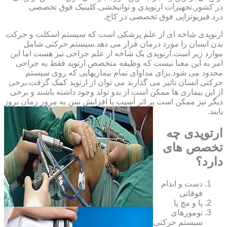
‏در ‏کشور.تجهیزات ارتوپدی و توانبخشی.کلینیک فوق تخصصی
درد.فیزیوتراپی فوق تخصصی در کاج,
ارتوپدی شاخه ای از علم پزشکی است که سیستم اسکلت و حرکت
بدن انسان را مورد درمان قرار می دهد.سیستم حرکتی شامل
موارد زیر است.ارتوپدی یک شاخه از علم جراحی نیز هست اما این
امر به این معنا نیست که وظیفه متخصص ارتوپد فقط به جراحی
محدود می شود.برای مداوای تمام بیماریهایی که روی سیستم
حرکتی انسان تاثیر می گذارند می توان از ارتوپد کمک گرفت.برخی
از این بیماری ها ممکن است از بدو تولد وجود داشته باشند و برخی
دیگر نیز ممکن است بر اثر آسیب یا افزایش سن به مرور زمان بروز
یابند.
ارتوپدی چه
تخصص های
دارد؟
دست و اندام
فوقانی
پا و مچ پا
تومورهای
سیستم حرکتی