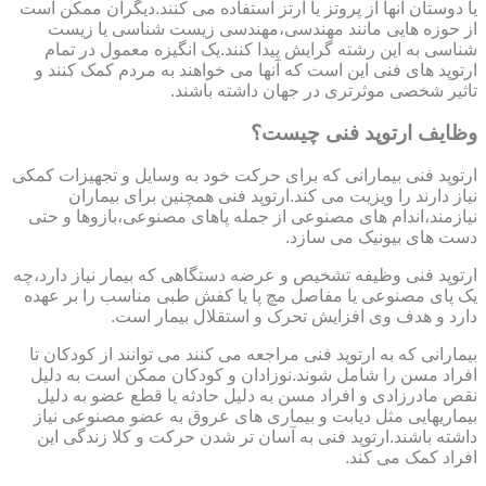
یا دوستان آنها از پروتز یا ارتز استفاده می کنند.دیگران ممکن است
از حوزه هایی مانند مهندسی،مهندسی زیست شناسی یا زیست
شناسی به این رشته گرایش پیدا کنند.یک انگیزه معمول در تمام
ارتوپد های فنی این است که آنها می خواهند به مردم کمک کنند و
تاثیر شخصی موثرتری در جهان داشته باشند.
وظایف ارتوپد فنی چیست؟
ارتوپد فنی بیمارانی که برای حرکت خود به وسایل و تجهیزات کمکی
نیاز دارند را ویزیت می کند.ارتوپد فنی همچنین برای بیماران
نیازمند،اندام های مصنوعی از جمله پاهای مصنوعی،بازوها و حتی
دست های بیونیک می سازد.
ارتوپد فنی وظیفه تشخیص و عرضه دستگاهی که بیمار نیاز دارد،چه
یک پای مصنوعی یا مفاصل مچ پا یا کفش طبی مناسب را بر عهده
دارد و هدف وی افزایش تحرک و استقلال بیمار است.
بیمارانی که به ارتوپد فنی مراجعه می کنند می توانند از کودکان تا
افراد مسن را شامل شوند.نوزادان و کودکان ممکن است به دلیل
نقص مادرزادی و افراد مسن به دلیل حادثه یا قطع عضو به دلیل
بیماریهایی مثل دیابت و بیماری های عروق به عضو مصنوعی نیاز
داشته باشند.ارتوپد فنی به آسان تر شدن حرکت و کلا زندگی این
افراد کمک می کند.