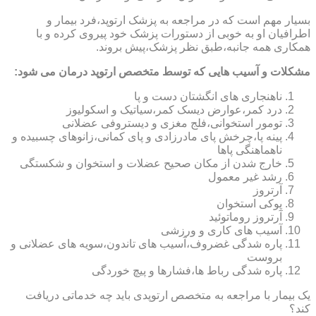
بسیار مهم است که در مراجعه به پزشک ارتوپد،فرد بیمار و
اطرافیان او به خوبی از دستورات پزشک خود پیروی کرده و با
همکاری همه جانبه،طبق نظر پزشک،پیش بروند.
مشکلات و آسیب هایی که توسط متخصص ارتوپد درمان می شود:
ناهنجاری های انگشتان دست و پا
درد کمر،عوارض دیسک کمر،سیاتیک و اسکولیوز
تومور استخوانی،فلج مغزی و دیستروفی عضلانی
پینه پا،چرخش پای مادرزادی و پای کمانی،زانوهای چسبیده و
ناهماهنگی پاها
خارج شدن از مکان صحیح عضلات و استخوان و شکستگی
رشد غیر معمول
آرتروز
پوکی استخوان
آرتروز روماتوئید
آسیب های کاری و ورزشی
پاره شدگی غضروف،آسیب های تاندون،سویه های عضلانی و
بروست
پاره شدگی رباط ها،فشارها و پیچ خوردگی
یک بیمار با مراجعه به متخصص ارتوپدی باید چه خدماتی دریافت
کند؟