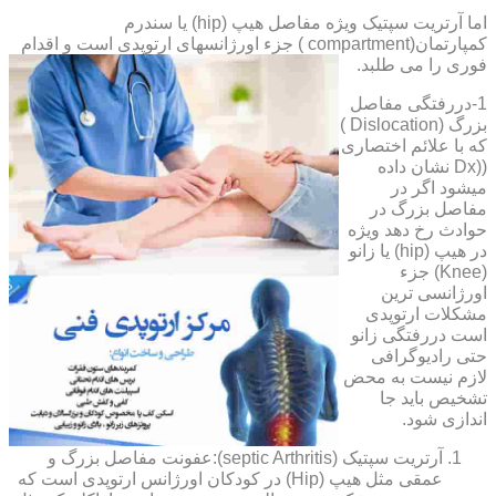
اما آرتریت سپتیک ویژه مفاصل هیپ (hip) یا سندرم
کمپارتمان(compartment ) جزء اورژانسهای ارتوپدی است و اقدام
فوری را می طلبد.
1-دررفتگی مفاصل
بزرگ (Dislocation )
که با علائم اختصاری
((Dx نشان داده
میشود اگر در
مفاصل بزرگ در
حوادث رخ دهد ویژه
در هیپ (hip) یا زانو
(Knee) جزء
اورژانسی ترین
مشکلات ارتوپدی
است دررفتگی زانو
حتی رادیوگرافی
لازم نیست به محض
تشخیص باید جا
اندازی شود.
آرتریت سپتیک (septic Arthritis):عفونت مفاصل بزرگ و
عمقی مثل هیپ (Hip) در کودکان اورژانس ارتوپدی است که