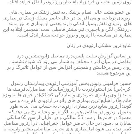
روی زمین نشستن فرد زیاد باشد،آرتروز زودتر اتفاق خواهد افتاد.
این عضو هیئت عالی نظام پزشکی به نقش ژنتیک در بیماری های
ارتوپدی پرداخته و می افزاید: در حال حاضر مسئله ژنتیک در بیماری
های ارتوپدی نقش بسیار اندکی دارند.بعضی از بیماری ها نیز مانند
دررفتگی لگن و پاچنبری نیز بیشتر فامیلی است؛ همچنین ابتلا به این
بیماری در مقایسه با آرتروز و بروز حوادث،بسیار اندک است.
شایع ترین مشکل ارتوپدی در زنان
بر اساس گزارش سایت پلیس،درد مفاصل زانو،بیشترین درد
مفاصل در میان افراد مختلف به شمار می رود که شیوه نشستن
روی زمین،برخاستن و همچنین افزایش سن،از عوامل تاثیرگذار بر
این موضوع هستند.
حسین فراهینی،رئیس بخش آموزشی ارتوپدی بیمارستان رسول
اکرم(ص) نیز استئوآرتریت یا آرتروز(ساییدگی مفاصل)،دفرمیته ها
مانند زانوی پرانتزی،ضربدری و ساییدگی کشکک(در جوان ها به ویژه
خانم ها) را شایع ترین بیماری های زانو در ارتوپدی نام برده و می
گوید: آرتروز شایع ترین بیماری ارتوپدی به حساب می آید.به طور
معمول آرتروز در مفاصل هیپ یا لگن،زانو و شانه رخ می دهد که
معمولا در خانم ها از سن 55 سالگی و در آقایان از سن 65 سالگی
نمایان می شود؛ در حال حاضر عوامل جغرافیایی در آرتروز مفاصل
کمتر دیده می شود،اما بیماری های تخریب مفاصلی بیشتر وابسته به