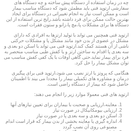
چه در زمان استفاده از دستگاه پیش ساخته و چه دستگاه های
سفارشی ارتوپد فنی باید مطمئن شود که دستگاه مناسب بیمار
است و ممکن است نیاز به انجام تغییراتی در دستگاه برای ایجاد
بهترین حالت ممکن برای فرد داشته باشد.رایج ترین استفاده از این
دستگاه ها برای مشکلات پا،مچ پا،زانو و ستون فقرات است.
ارتوپد فنی همچنین می تواند با تولید ارتزها به افرادی که دارای
مشکل در عضوی از بدن خود مانند مشکل پا و مشکلات حرکتی
ناشی از آن هستند کمک کند.ارتوپد فنی می تواند با اسکن دو بعدی و
سه بعدی پا اقدام به ساختن ارتز و یا کفش طبی مناسب منحصر به
فرد برای بیمار نماید.حتی گاهی اوقات با یک کفی کفش مناسب می
توان مشکل بیمار را حل کرد.
هنگامی که پروتز یا ارتز نصب می شود،ارتوپد فنی برای پیگیری
درمان و مشاوره های تکمیلی بیمار را مجددا می بیند تا اطمینان
حاصل شود که بیمار از دستگاه راضی است.
ارتوپد های فنی معمولا موارد زیر را انجام می دهند:
معاینه،ارزیابی و صحبت با بیماران برای تعیین نیازهای آنها
ارزیابی بیومکانیکال در صورت نیاز
اسکن دو بعدی و سه بعدی پا در صورت نیاز
اندازه گیری یا معاینه بخشی از بدن بیمار که قرار است اندام
مصنوعی روی آن نصب گردد