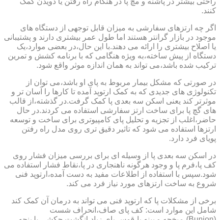
راحتی بیشتر در پاشنه و مچ پا در هنگام راه رفتن یا دویدن کمک
کنند.
اگر چه ارتزهای سفارشی به میزان قابل توجهی از دستگاه های
موجود در بازار گرانتر هستند اما طول عمر بیشتری دارند و پشتیبانی
یا اصلاح بیشتری را ارائه می دهند.با این حال،در بعضی موارد،یک
دستگاه از پیش ساخته،به ویژه هنگامی که با برنامه کشش و تمرین
ترکیب شده باشد،می تواند به همان اندازه موثر واقع شود.
در صورتی که مشکل بیمار مربوط به پای او باشد،می توان از
تکنولوژی های جدیدی که به کمک ارتوپد آمده تا کارها را آسان تر و
موثرتر کند یعنی اسکن سه بعدی پا کمک گرفت.در گذشته،از قالب
های گچ پا برای ساخت ارتز سفارشی استفاده می کردند.در حال
حاضر،اغلب از تجزیه و تحلیل پای کامپیوتری برای ساخت و توسعه
ارتزها استفاده می شود که تاثیر دقیق تری روی مدل راه رفتن
پویای فرد دارد.
در اسکن سه بعدی پا از وسیله ای برای بررسی میزان فشار روی
کف پا،فرم پا و وجود هرگونه ناهنجاری در پا،نقاط فشار استفاده می
شود.سپس با استفاده از اطلاعات مفید به دست آمده،ارتوپد فنی
شروع به ساخت ارتزهای مورد نیاز فرد می کند.
برخی از مشکلات پا که ارتوپد فنی می تواند به درمان آن کمک کند
شامل این موارد است: کف پای صاف،انحراف شست
(Bunion)،میخچه و پینه پا،قوس پای زیاد،انگشت چکشی یا پنجه