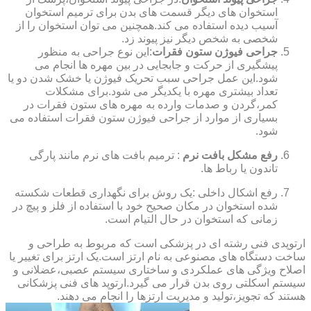
استخوان های دیگر قسمت های بدن برای ترمیم استخوان
آسیب دیده استفاده می کند.همچنین می توان استخوان را از
شخصی به شخص دیگر نیز پیوند زد.
جراحی فیوژن ستون فقرات
:این نوع جراحی به منظور
پیشگیری از حرکت و جابجایی در بین مهره ها انجام می
شود.این عمل جراحی سبب تحریک فیوژن یا خشک شدن دو یا
تعداد بیشتری مهره با یکدیگر می شود.برای مشکلات
کمر،گردن و صدمات وارده به مهره های ستون فقرات در
بسیاری از موارد از جراحی فیوژن ستون فقرات استفاده می
شود.
رفع مشکل بافت نرم
: ترمیم بافت های نرم مانند پارگی
تاندون یا رباط ها.
رفع اشکال داخلی :یک روش برای نگهداری قطعات شکسته
شده استخوان در مکان صحیح خود با استفاده از فلز و پیچ در
زمانی که استخوان در حال التیام است.
ارتوپدی فنی رشته ای در پزشکی است که مربوط به طراحی و
ساخت دستگاه های مصنوعی به نام ارتز است.یک ارتز برای تغییر یا
اصلاح ویژگی های عملکردی و ساختاری سیستم عصبی،عضلانی و
سیستم اسکلتی روی بدن قرار می گیرد.ارتوپد های فنی پزشکانی
هستند که تجویز،تولید و مدیریت ارتزها را انجام می دهند.