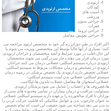
ارتوپدی
کودکان
آسیب های
ورزشی
جراحی ستون
فقرات
جراحی تروما
جراحی تعویض مفاصل
اکثر افراد در طی دوران زندگی خود به متخصص ارتوپد مراجعه می
کنند؛ بسیاری از آنها غالباً توسط این متخصصین ویزیت می شوند.با
این حال،اغلب در مورد شرایط و آنچه متخصصان و جراحان ارتوپدی
مورد درمان قرار می دهند،دچار سردرگمی می شوند.متخصصان
ارتوپدی درباره سیستم اسکلتی-عضلانی درمان می کنند.جراحان
ارتوپدی در تشخیص و درمان مشکلات مربوط به سیستم اسکلتی-
عضلانی تخصص دارند.ارتوپدی یک تخصص پزشکی در زمینه درمان
سیستم اسکلتی-عضلانی بدن است.سیستم اسکلتی-
عضلانی،استخوان ها،مفاصل،عضلات،تاندون ها،لیگامنت
ها،غضروف ها و اعصاب را شامل می شود.پزشکان ارتوپدی
مسئولیت مراقبت و درمان بیماران در تمامی محدوده های سنی،از
نوزادان تا افراد سالخورده را برعهده دارند.سیستم اسکلتی عضلانی
به عنوان چارچوب بدن و عوامل مکانیکی که قابلیت حرکت کردن را
به بدن می دهد شناخته می شود.حقیقت این است که تمام تخصص
های پزشکی با ارتوپدی و سیستم اسکلتی-عضلانی نقاط مشترک و