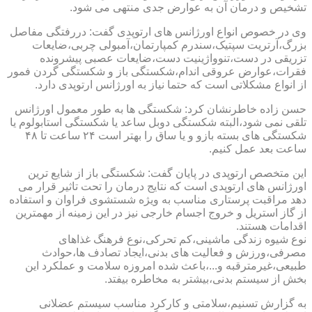
تشخیص و درمان آن به عوارض جدی منتهی می شود.
وی در خصوص انواع اورژانس های ارتوپدی گفت: دررفتگی مفاصل
بزرگ،آرتریت سپتیک،سندرم کمپارتمان،آمبولی چربی،ضایعات
تزریقی در دست،تنوواژینیت دست،ضایعات عصبی پیشرونده
فقرات،عوارض عروقی اندام،شکستگی باز و شکستگی گردن فمور
از انواع مشکلاتی است که حتما نیاز به اورژانس ارتوپدی دارد.
حسن زاده خاطرنشان کرد: شکستگی ها به طور معمول اورژانس
تلقی نمی شود،البته شکستگی دوبل ساعد یا شکستگی استابولوم یا
شکستگی های بسته بازو و یا ساق را بهتر است ۲۴ ساعت تا ۴۸
ساعت بعد عمل کنیم.
این متخصص ارتوپدی در پایان گفت: شکستگی باز از شایع ترین
اورژانس های ارتوپدی است که نتایج درمان را تحت تاثیر قرار می
دهد مراقبت پرستاری مناسب به ویژه شستشوی فراوان و استفاده
از گاز استریل و خروج اجسام خارجی نیز در این زمینه از مهمترین
اقدامات هستند.
نوع شیوه زندگی ماشینی،کم تحرکی،نوع فرهنگ غذاهای
مصرفی،ورزش و فعالیت های بدنی،ایجاد تصادف ها،حوادث
طبیعی،غیرمترقبه و...،باعث شده امروزه سلامت و عملکرد این
بخش از سیستم بدنی،بیشتر به مخاطره بیفتد.
به گزارش تسنیم،سلامتی و کارکرد مناسب سیستم عضلانی