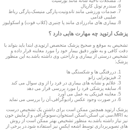
مشکلات ناحیه شانه مانند بورسیت
سندرم تونل کارپال
صدمات ورزشی مانند تاندونیت،پارگی منیسک،پارگی رباط
صلیبی قدامی
بیماری های مادرزادی مانند پا چنبری (کلاب فوت) و اسکولیوز
پزشک ارتوپد چه مهارت هایی دارد ؟
تشخیص به موقع و صحیح پزشک متخصص ارتوپدی ابتدا باید بتواند با
دقت کافی و به طور دقیق بیمار خود را مورد معاینه قرار داده و
تشخیص درستی از بیماری و ناراحتی وی داشته باشد.به این منظور
پزشک:
دررفتگی ها و شکستگی ها
فیزیوتراپی زانو
علائم و نشانه های بیماری در فرد را از وی سوال می کند
سابقه پزشکی فرد را مورد بررسی قرار می دهد
معاینه فیزیکی به عمل می آورد
در صورت وجود عکس رادیوگرافی،آن را بررسی می‎ نماید
پزشک ارتوپد همچنین ممکن است برای داشتن یک تشخیص درست
به MRI،سی تی اسکن،اسکن استخوان،سونوگرافی و آزمایش خون
نیز نیاز داشته باشد.به منظور تشخیص بهتر ممکن است از روش
های تصویربرداری توسط اشعه ایکس نیز استفاده شود.در برخی از