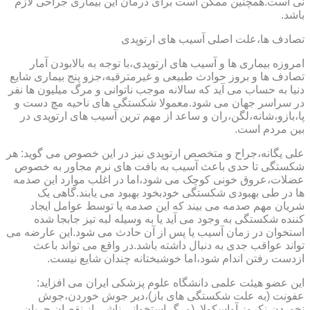
نی است.همچنین ممکن است برای درمان این بیماری جراحی لازم
باشد.
تصادف ها،علت اصلی آسیب های ارتوپدی
امروزه بیماری ها و آسیب های ارتوپدی،با توجه به بالابودن آمار
تصادف ها و بروز حوادث طبیعی و غیرمترقبه،جزو پنج بیماری شایع
دنیا به حساب می آید که سالانه موجب ناتوانی و مرگ میلیون ها نفر
در سراسر جهان می شود.معمولا شکستگی های ناحیه مچ دست و
پا،بازو،شانه،لگن،ران و ساعد از مهم ترین آسیب های ارتوپدی در
بین مردم است.
علی یگانه،جراح و متخصص ارتوپدی نیز در این خصوص می گوید: هر
شکستگی تا حدی باعث آسیب به بافت های نرم مجاور به خصوص
عضلات،عروق خونی کوچک می شود،اما در اغلب موارد این صدمه
ها در طی بهبودی شکستگی خودبخود بهبود می یابند.گاهی یک
شریان مهم صدمه می بیند که این صدمه یا توسط عوامل ایجاد
کننده شکستگی به وجود می آید یا به وسیله لبه تیز جابجا شده
استخوان در زمان آسیب یا پس از آن حادث می شود.این عارضه می
تواند عواقب جدی به دنبال داشته باشد.در واقع می تواند باعث
ازدست رفتن اندام شود،اما خوشبختانه چندان شایع نیست.
این عضو هیئت علمی دانشگاه علوم پزشکی ایران می افزاید:
عفونت (به علت شکستگی های باز)،دیر جوش خوردن،جوش
نخوردن،نکروز آواسکولار(مرگ استخوانی ناشی از نقصان جریان