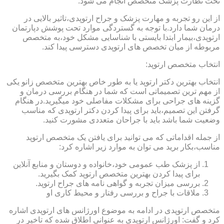
تحت نظارت پزشک متخصص انجام می شود.
از این رو تجربه و مهارت پزشک و جراح ارتوپدی،تاثیر بالایی در
درمان شما دارد.با توجه به گستردگی موارد تحت پوشش دپارتمان
ارتوپدی،بیمار ابتدا بایستی با شناسایی مشکل خود،به متخصص
مربوطه از میان تخصص های ارتوپدی دسترسی پیدا کند.
انتخاب متخصص ارتوپد:
انتخاب بهترین دکتر ارتوپد یا به طور خاص بهترین متخصص زانو یکی
از مهم ترین تصمیماتی است که شما در هنگام بررسی درمان و
گزینه های جراحی برای مشکلات مفاصلی خود میگیرید.در هنگام
گرفتن این تصمیم،باید برای پیدا کردن دکتر ارتوپدی که مناسب
وضعیت شما باشد باید با جراحان متعددی مشورت کنید.
از جمله اقداماتی که می توانید برای یافتن یک متخصص ارتوپد
مناسب،بکار برید می توان به موارد زیر اشاره کرد:
از پزشک طب عمومی خود،خانواده و دوستان و منابع آنلاین
برای پیدا کردن بهترین متخصص ارتوپد کمک بگیرید.
بررسی میزان تجربه و گواهی نامه های جراح ارتوپد.
ملاقات با جراح و بررسی رفتار و محیط کاری او
متخصص ارتوپدی در ادامه به موضوع اورژانس های ارتوپدی اشاره
کرد و گفت: اورژانس ارتوپدی به عنوانی اطلاق شده که تاخیر در