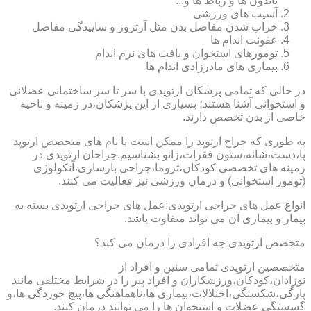
تاندون ها و رباط ها و...
آسیب های ورزشی
خراب شدن مفاصل بدن مثل آرتروز و ساییدگی مفاصل
عفونت اندام ها
تومورهای استخوان و بافت های نرم اندام
بیماری های مادرزادی اندام ها
در حالی که تمامی پزشکان ارتوپدی با سر تا سر ساختمانی عضلانی
و استخوانی آشنا هستند؛ بسیاری از این پزشکان،در زمینه و ناحیه
خاصی از بدن تخصص دارند.
به طوری که جراح ارتوپد را ممکن است با نام های متخصص ارتوپد
پا،دست،شانه،ستون فقرات،زانو بشناسیم.جراحان ارتوپدی در
زمینه های تخصصی کودکان،تروما،جراحی بازسازی،آنکولوژی
(تومور استخوانی) و درمان ورزشی نیز فعالیت می کنند.
انواع عمل های جراحی ارتوپدی:عمل های جراحی ارتوپدی بسته به
بیمار و بیماری آن می تواند متفاوت باشد.
متخصص ارتوپدی چه افرادی را درمان می کند؟
متخصصین ارتوپدی تمامی سنین و افراد از
نوزادان،کودکان،ورزشکاران و افراد پیر را در شرایط مختلفی مانند
پارگی،شکستگی،اختلالات،بیماری ها،ناهماهنگی ها،پیچ خوردگی ها،و
گسستگی عضلات و استخوان ها را می توانند درمان کنند.