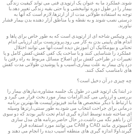
شوند.عملکرد ما به عنوان یک ارتوپدی فنی می تواند کیفیت زندگی
بیمار را در طول دوره توانبخشی و یا حتی بقیه زندگی تغییر دهد.با
توجه به استفاده طولانی مدت از از ارتزها،لازم است که آنها به
درستی نصب شوند و به نقطه و یا مناطق آزار دهنده بدن بیمار فشار
نیاورند.
پدر وتیکس شاخه ای از ارتوپدی است که به طور خاص برای پاها و
اندام های پایینی بدن به کار می رود.پروتزیست برای ارزیابی اندام
تحتانی و بیومکانیک آن آموزش دیده است.آنها می توانند اختلال
عملکرد را شناسایی کنند و با ساخت یک کفی کفش،کفش کامل و یا
تغییرات در طراحی کفش برای اصلاح مسائل مربوط به راه رفتن یا
درد پای بیمار به علت بیماری،آسیب و یا پوشیدن طولانی مدت کفش
های نامناسب کمک کنند.
چه چیزی در آن دخیل است؟
در ابتدا یک ارتوپد فنی در طول یک جلسه مشاوره،نیازهای بیمار را
بررسی و ارزیابی می کند.الزامات بیمار مورد بحث قرار می گیرد و
با ارتباط با دیگر متخصص ها مانند فیزیوتراپیست ها،بهترین برنامه
درمانی برای جراحت انتخاب می شود.به طور سنتی،ارتزها وسیله
ای ساخته شده توسط اندازه گیری اندام تحت تاثیر بودند که دو سوی
آن را باهم نگه می داشت.در حال حاضر،برنامه های مدل سازی
کامپیوتری مانند CAD و CAM می توانند مورد استفاده قرار
گیرند،اولا اندازه گیری های منطقه آسیب دیده را انجام می دهند و