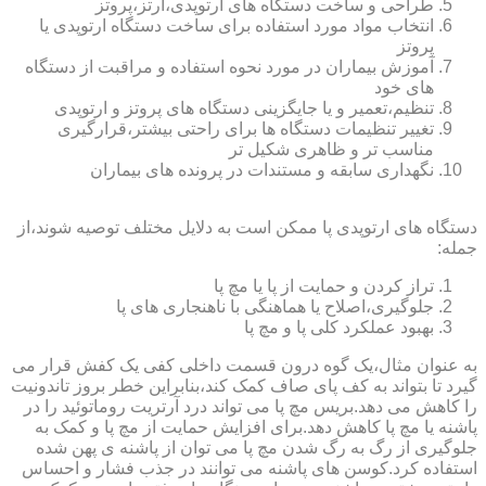
طراحی و ساخت دستگاه های ارتوپدی،ارتز،پروتز
انتخاب مواد مورد استفاده برای ساخت دستگاه ارتوپدی یا
پروتز
آموزش بیماران در مورد نحوه استفاده و مراقبت از دستگاه
های خود
تنظیم،تعمیر و یا جایگزینی دستگاه های پروتز و ارتوپدی
تغییر تنظیمات دستگاه ها برای راحتی بیشتر،قرارگیری
مناسب تر و ظاهری شکیل تر
نگهداری سابقه و مستندات در پرونده های بیماران
دستگاه های ارتوپدی پا ممکن است به دلایل مختلف توصیه شوند،از
جمله:
تراز کردن و حمایت از پا یا مچ پا
جلوگیری،اصلاح یا هماهنگی با ناهنجاری های پا
بهبود عملکرد کلی پا و مچ پا
به عنوان مثال،یک گوه درون قسمت داخلی کفی یک کفش قرار می
گیرد تا بتواند به کف پای صاف کمک کند،بنابراین خطر بروز تاندونیت
را کاهش می دهد.بریس مچ پا می تواند درد آرتریت روماتوئید را در
پاشنه یا مچ پا کاهش دهد.برای افزایش حمایت از مچ پا و کمک به
جلوگیری از رگ به رگ شدن مچ پا می توان از پاشنه ی پهن شده
استفاده کرد.کوسن های پاشنه می توانند در جذب فشار و احساس