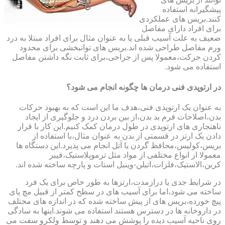
پیشگیرانه استفاده
کنند.بریس های عملکردی
برای افراد دارای مفاصل
ضعیف به علت آسیب قبلی یا به عنوان مثال برای افراد مبتلا به درد
ورم مفاصل طراحی شده اند.بریس های توانبخشی برای محدود
کردن حرکت،معمولا پس از جراحی،برای ثابت نگه داشتن مفاصل
استفاده می شود.
در ارتوپدی فنی درمان ها چگونه انجام می شود؟
به عنوان یک ارتوپدی فنی،هدف ما این است که به بهبود حرکات
بدن،اصلاحات فرم بد بدن،از بین بردن درد و جلوگیری از ایجاد
ناهنجاری های ارتوپدی در طول درمان کمک کنیم.این کار با قرار
دادن یک ارتز در قسمتی از بدن به عنوان مثال،با استفاده از
بریس،کولیس،محافظ گردن یا آتل انجام می پذیرد.این دستگاه ها
معمولا از انواع مختلفی از مواد مثل ترموپلاستیک،فیبر
کربن،الاستیک،فلزات،اتیلن-وینیل استات و پارچه ساخته شده اند.
در شرایط جدی یا درازمدت،ارتزها به طور خاص برای یک فرد
ساخته می شود،اما برای آسیب های در سطح کمتر از قبیل مچ پای
پیچ خورده،بریس های از پیش ساخته شده که در اندازه های مختلف
در داروخانه ها در دسترس هستند استفاده می شوند.اینها به سادگی
روی ناحیه آسیب دیده را پوشش می دهند و توسط ولکرو سفت می