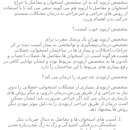
متخصص ارتوپد که به آن متخصص استخوان و مفاصل یا جراح
استخوان و مفاصل یا ارتوپد هم می گویند سعی می کند تا با استفاده
از روش های جراحی و غیرجراحی به درمان مشکلات سیستم
حرکتی بدن اهتمام ورزد.
متخصص ارتوپد خوب کیست؟
متخصص ارتوپد تهران یک پزشک مجرب برای
تشخیص،درمان،پیشگیری و توانبخشی به بیمار آسیب دیده بر اثر
جراحات،اختلالات و بیماری ها در ساختمان استخوانی-عضلانی
هست.هرگونه آسیب در استخوان ها،مفاصل ها،عضلات،اعصاب و
تاندون ها به متخصص ارتوپدی مربوط بوده و ایشان توانایی کافی در
رفع بیماری های مربوط با این ساختمان را دارد.
متخصص ارتوپدی چه چیزی را درمان می کند؟
متخصص ارتوپدی بسیاری از مشکلات استخوانی-عضلانی را بدون
نیاز به جراحی و از طریق ورزش،درمان دارویی و دیگر روش های
بازسازی،درمان می کند.اگر جراحی ضرورت یابد؛ ایشان ممکن
است درمان از طریق جراحی ارتوپدی را به دلیل موثر نبودن دیگر
روش ها پیشنهاد دهد.
آسیب های استخوان ها و مفاصل به دنبال ضربات مثل
شکستگی،دررفتگی،کشیدگی و رگ به رگ شدن،پاره شدن