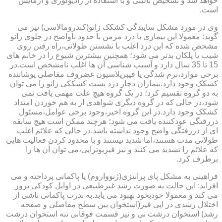
خواهد شد و تشخیص بالینی و با استفاده از رادیولوژی و آزمایش
است.
وی در مورد مشکل ساییدگی کشکک زانو(کندرومالاسی) نیز می
گوید: معمولا این بیماری با درد مزمن با حدود ناواضح در جلوی زانو
مشخص شده که این درد اغلب با نشستن طولانی،راه رفتن روی
شیب یا پلکان بدتر می شود؛ همچنین بیشترین شیوع را در خانم های
15 تا 35 سال دارد و آسیب شناسی آن ها اغلب نامشخص است.در
برخی موارد،نرم شدگی یا فیبریلاسیون غضروف مفاصلی پوشاننده
کشکک وجود دارد.بیماران دچار درد پشت کشککی زانو را می توان
به دو گروه تقسیم کرد؛ در یک گروه هیچ علت مهمی یافت نمی
شود،در حالی که در گروه دیگری شواهدی از به هم خوردن امتداد
کشکک وجود دارد.در این گروه اخیر،وجود برخی عوامل،مسئول
دررفتگی عودکننده یافت می شود؛ هرچند ممکن است هیچ سابقه
ای از دررفتگی واضح وجود نداشته باشد.در حالی که علائم اغلب
طولانی مدت هستند،اما شدید نیستند و با محدود کردن فعالیت هایی
که علائم را تشدید می کنند و نیز فیزیوتراپی،می توان آن ها را
برطرف کرد.
فراهینی به مشکل پای پرانتزی(ژنوواروم) یا پاکمانی پرداخته و می
افزاید: این حالت به صورت رشد غیرطبیعی در اوایل کودکی بروز
می کند و معمولا خودبخود بهبود می یابد.به ندرت پاکمانی ناشی از
اختلال رشدی در اپی فیز(استخوان بین سطح مفاصلی و صفحه
رشد) استخوان درشت نی و نیز قسمت فوقانی تنه استخوان درشت