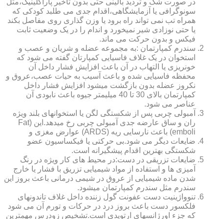
در صورت شک و تردید بالینی حتی بدون تاخیر پاراکلینیک،مثل
سونوگرافی یا آزمایشگاهی،اقدام جدی می طلبد کودکی که
همراه تب نمی تواند راه برود یا وزن گذاری روی مفاصل بکند
یا حتی نوزادی شیر نمیخورد و اندام را در یک وضعیت ثابت
فیکس و بدون حرکت می ماند.
سندرم کمپارتمان :به مجموعه عضله و شریان و عصب و
استخوان در یک غلاف فاسیایی کمپارتان گفته می شود که
خونریزی یا التهاب در آن باعث افزایش فشار داخل آن
محفظه فاسیایی شده و باعث آسیب به حیات عصب،عروق و
نکروز عضله بدون بازگشت میشود افزایش فشار داخل
کمپارتمان بالای 30 تا 40 میلیمتر جیوه باعث نابودی آن
عناصر می شود.
آمبولی چربی پس از شکستگی لگن یا استخوانهای بلند ویژه
ران و ساق عارضه جدی آمبولی چربی رخ میدهد.این (Fat
emboli) باعث نارسایی ریه (ARDS) عوارض مغزی و
ضایعات دیگر می شود.بی حرکتی یا فیکساسیون عضو
شکستگی بهترین اقدام پیشگیرانه است.
ضایعات تزریقی در دست:در محیط های کار ویژه در رنگ
آمیزی ها و استفاده از مواد شیمیایی تزریق با فشار یا خارج
شدن ماده شیمیایی از عروق در شیمی درمانی باعث بروز این
سندرم مثل سندرم کمپارتمان میشود.
تنوواژینیت دست عفونت گول زننده داخل غلاف تاندونهای
فلکسور دست باعث بروز درد در حرکات و تورم آن می شود
که جزء اورژانسهای ارتوپدی است.تشخیص زودرس مهمترین