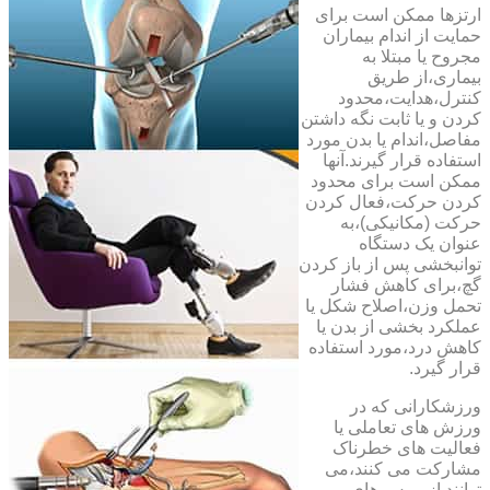
ارتزها ممکن است برای
حمایت از اندام بیماران
مجروح یا مبتلا به
بیماری،از طریق
کنترل،هدایت،محدود
کردن و یا ثابت نگه داشتن
مفاصل،اندام یا بدن مورد
استفاده قرار گیرند.آنها
ممکن است برای محدود
کردن حرکت،فعال کردن
حرکت (مکانیکی)،به
عنوان یک دستگاه
توانبخشی پس از باز کردن
گچ،برای کاهش فشار
تحمل وزن،اصلاح شکل یا
عملکرد بخشی از بدن یا
کاهش درد،مورد استفاده
قرار گیرد.
ورزشکارانی که در
ورزش های تعاملی یا
فعالیت های خطرناک
مشارکت می کنند،می
توانند از بریس های