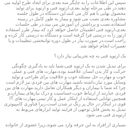
سپس این اطلاعات را به چاپگر سه بعدی برای ایجاد طرح اولیه می
دهند.در طی مرحله تولید بعدی،ارتوپد فنی و ارتوپد برای تولید
محصول نهایی با هم کار می کنند.این دستگاه در طول جلسه
مشاوره بعدی نصب می شود و بیمار به طور کامل در زمینه
استفاده،نصب و برداشتن آن آموزش می بیند.در طی جلسات
بعدی،ارتوپد فنی اطمینان حاصل خواهد کرد که بیمار طرز استفاده
ارتوز را به درستی فرا گرفته است و دستگاه به درستی کار کرده و
راحت است.در صورت نیاز در طول دوره توانبخشی تنظیمات و یا
تعمیرات انجام خواهد شد.
یک ارتوپد فنی به چه تجربیاتی نیاز دارد؟
برای تبدیل شدن به یک ارتوپد فنی،شما باید به یادگیری چگونگی
حرکت و کار بدن انسان علاقمند بوده،مهارت های فنی و عملی
خوب و مهارت حل مسئله خوب و خلاقیت برای طراحی و تولید
وسایل مورد نیاز،داشته باشید.مهارت های بین فردی نیز لازم است
چرا که شما با بیماران و دیگر همکاران تعامل دارید.مهارت های بین
فردی عبارتند از ارتباط خوب،حساسیت و درک نیازهای بیماران،و
همچنین توانایی استفاده از ابتکار عمل و کار تیمی.مهارت های IT
قوی در اینکار در حال پر رنگ تر شدن است،زیرا فناوری کامپیوتری
تبدیل به بخش قابل توجهی از فرایند تولید ابزارهای مربوط به
ارتوپدی فنی می شود.
بسیاری از افراد به این حرفه وارد می شوند،زیرا عضوی از خانواده