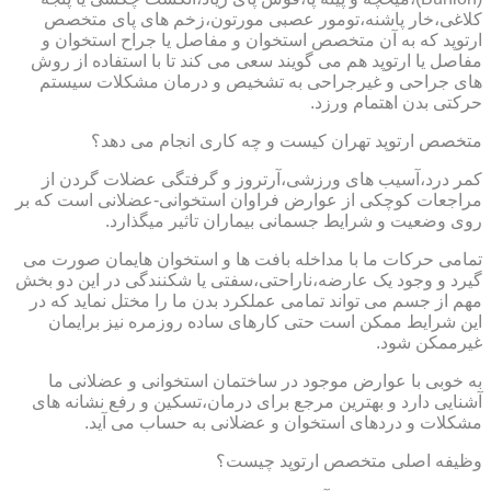
کلاغی،خار پاشنه،تومور عصبی مورتون،زخم های پای متخصص
ارتوپد که به آن متخصص استخوان و مفاصل یا جراح استخوان و
مفاصل یا ارتوپد هم می گویند سعی می کند تا با استفاده از روش
های جراحی و غیرجراحی به تشخیص و درمان مشکلات سیستم
حرکتی بدن اهتمام ورزد.
متخصص ارتوپد تهران کیست و چه کاری انجام می دهد؟
کمر درد،آسیب های ورزشی،آرتروز و گرفتگی عضلات گردن از
مراجعات کوچکی از عوارض فراوان استخوانی-عضلانی است که بر
روی وضعیت و شرایط جسمانی بیماران تاثیر میگذارد.
تمامی حرکات ما با مداخله بافت ها و استخوان هایمان صورت می
گیرد و وجود یک عارضه،ناراحتی،سفتی یا شکنندگی در این دو بخش
مهم از جسم می تواند تمامی عملکرد بدن ما را مختل نماید که در
این شرایط ممکن است حتی کارهای ساده روزمره نیز برایمان
غیرممکن شود.
به خوبی با عوارض موجود در ساختمان استخوانی و عضلانی ما
آشنایی دارد و بهترین مرجع برای درمان،تسکین و رفع نشانه های
مشکلات و دردهای استخوان و عضلانی به حساب می آید.
وظیفه اصلی متخصص ارتوپد چیست؟