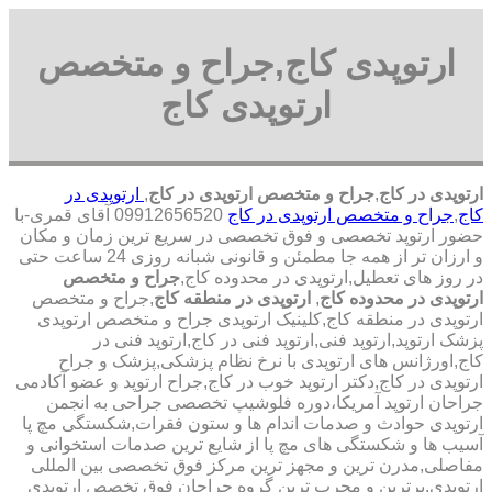
ارتوپدی کاج,جراح و متخصص
ارتوپدی کاج
ارتوپدی در کاج
,
جراح و متخصص ارتوپدی در کاج
,
ارتوپدی در
کاج
,
جراح و متخصص ارتوپدی در کاج
09912656520 آقای قمری-با
حضور ارتوپد تخصصی و فوق تخصصی در سریع ترین زمان و مکان
و ارزان تر از همه جا مطمئن و قانونی شبانه روزی 24 ساعت حتی
در روز های تعطیل,ارتوپدی در محدوده کاج,
جراح و متخصص
ارتوپدی در محدوده کاج
,
ارتوپدی در منطقه کاج
,جراح و متخصص
ارتوپدی در منطقه کاج,کلینیک ارتوپدی جراح و متخصص ارتوپدی
پزشک ارتوپد,ارتوپد فنی,ارتوپد فنی در کاج,ارتوپد فنی در
کاج,اورژانس های ارتوپدی با نرخ نظام پزشکی,پزشک و جراح
ارتوپدی در کاج,دکتر ارتوپد خوب در کاج,جراح ارتوپد و عضو آکادمی
جراحان ارتوپد آمریکا،دوره فلوشیپ تخصصی جراحی به انجمن
ارتوپدی حوادث و صدمات اندام ها و ستون فقرات,شکستگی مچ پا
آسیب ها و شکستگی های مچ پا از شایع ترین صدمات استخوانی و
مفاصلی,مدرن ترین و مجهز ترین مرکز فوق تخصصی بین المللی
ارتوپدی.برترین ‏و ‏مجرب ‏ترین ‏گروه ‏جراحان ‏فوق ‏تخصص ‏ارتوپدی