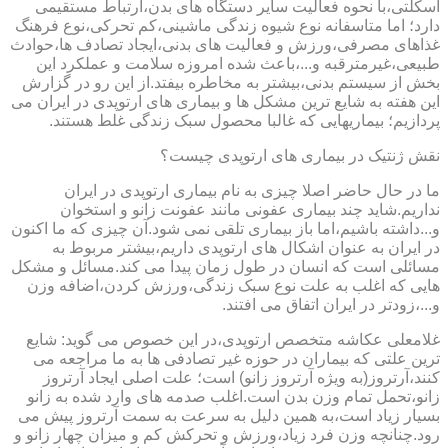
اسکلتی،با نحوه فعالیت سایر دستگاه های بدن،ارتباط مستقیمی
دارد؛ اما متاسفانه نوع شیوه زندگی ماشینی،کم تحرکی،نوع فرهنگ
غذاهای مصرفی،ورزش و فعالیت های بدنی،ایجاد تصادف ها،حوادث
طبیعی،غیرمترقبه و...،باعث شده امروزه سلامت و عملکرد این
بخش از سیستم بدنی،بیشتر به مخاطره بیفتد.از این رو در گزارش
این هفته به شایع ترین مشکل ها و بیماری های ارتوپدی در ایران می
پردازیم؛ بیماریهایی که غالبا محصول سبک زندگی غلط هستند.
نقش ژنتیک در بیماری های ارتوپدی چیست؟
ما در حال حاضر اصلا چیزی به نام بیماری ارتوپدی در ایران
نداریم.شاید چند بیماری عفونی مانند عفونت زانو و استخوان
و...داشته باشیم،اما باز بیماری تلقی نمی شود.آن چیزی که ما اکنون
در ایران به عنوان اشکال های ارتوپدی داریم،بیشتر مربوط به
مسائلی است که انسان در طول زمان پیدا می کند.مسائل و مشکل
هایی که اغلب به علت نوع سبک زندگی،ورزش کردن،اضافه وزن
و...،زودتر در ایران اتفاق می افتند.
غلامعلی عکاشه متخصص ارتوپدی،در این خصوص می گوید: شایع
ترین علتی که بیماران در حوزه غیر تصادفی ها به ما مراجعه می
کنند،آرتروز(به ویژه آرتروز زانو) است؛ علت اصلی ایجاد آرتروز
زانو،تحمل تمام وزن بدن است.اغلب صدمه های وارد شده به زانو
بسیار زیاد است،به همین دلیل به سرعت به سمت آرتروز پیش می
رود.چنانچه وزن فرد زیاد،ورزش و تحرکش کم و میزان چهار زانو و