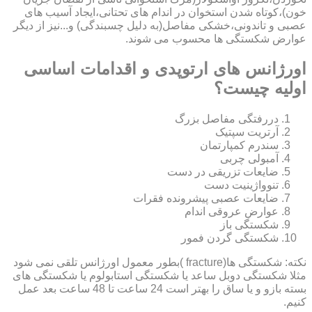
خون)،کوتاه شدن استخوان در اندام های تحتانی،ایجاد آسیب های
عصبی و تاندونی،خشکی مفاصل(به دلیل چسبندگی) و...نیز از دیگر
عوارض شکستگی ها محسوب می شوند.
اورژانس های ارتوپدی و اقدامات اساسی
اولیه چیست؟
دررفتگی مفاصل بزرگ
آرتریت سپتیک
سندرم کمپارتمان
آمبولی چربی
ضایعات تزریقی در دست
تنوواژینیت دست
ضایعات عصبی پیشرونده فقرات
عوارض عروقی اندام
شکستگی باز
شکستگی گردن فمور
نکته: شکستگی ها(fracture )بطور معمول اورژانس تلقی نمی شود
مثلا شکستگی دوبل ساعد یا شکستگی استابولوم یا شکستگی های
بسته بازو و یا ساق را بهتر است 24 ساعت تا 48 ساعت بعد عمل
کنیم.