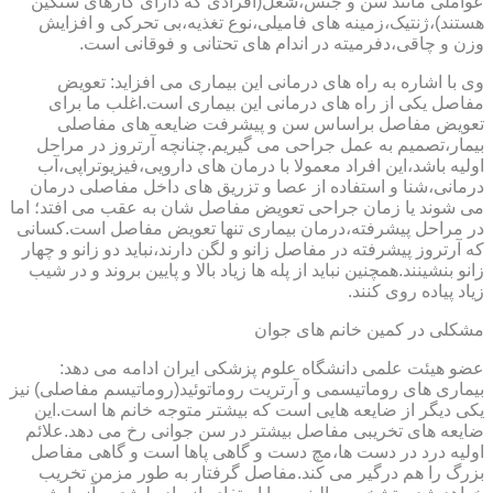
عواملی مانند سن و جنس،شغل(افرادی که دارای کارهای سنگین
هستند)،ژنتیک،زمینه های فامیلی،نوع تغذیه،بی تحرکی و افزایش
وزن و چاقی،دفرمیته در اندام های تحتانی و فوقانی است.
وی با اشاره به راه های درمانی این بیماری می افزاید: تعویض
مفاصل یکی از راه های درمانی این بیماری است.اغلب ما برای
تعویض مفاصل براساس سن و پیشرفت ضایعه های مفاصلی
بیمار،تصمیم به عمل جراحی می گیریم.چنانچه آرتروز در مراحل
اولیه باشد،این افراد معمولا با درمان های دارویی،فیزیوتراپی،آب
درمانی،شنا و استفاده از عصا و تزریق های داخل مفاصلی درمان
می شوند یا زمان جراحی تعویض مفاصل شان به عقب می افتد؛ اما
در مراحل پیشرفته،درمان بیماری تنها تعویض مفاصل است.کسانی
که آرتروز پیشرفته در مفاصل زانو و لگن دارند،نباید دو زانو و چهار
زانو بنشینند.همچنین نباید از پله ها زیاد بالا و پایین بروند و در شیب
زیاد پیاده روی کنند.
مشکلی در کمین خانم های جوان
عضو هیئت علمی دانشگاه علوم پزشکی ایران ادامه می دهد:
بیماری های روماتیسمی و آرتریت روماتوئید(روماتیسم مفاصلی) نیز
یکی دیگر از ضایعه هایی است که بیشتر متوجه خانم ها است.این
ضایعه های تخریبی مفاصل بیشتر در سن جوانی رخ می دهد.علائم
اولیه درد در دست ها،مچ دست و گاهی پاها است و گاهی مفاصل
بزرگ را هم درگیر می کند.مفاصل گرفتار به طور مزمن تخریب