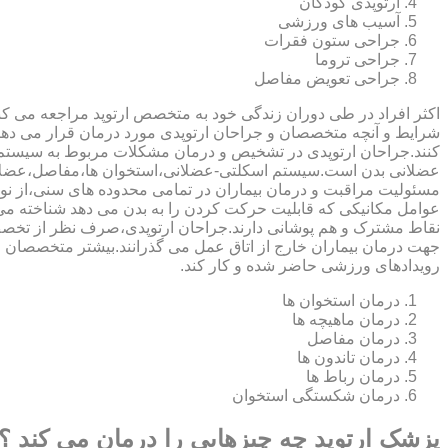
ارتوپدی کودکان
آسیب های ورزشی
جراحی ستون فقرات
جراحی تروما
جراحی تعویض مفاصل
اکثر افراد در طی دوران زندگی خود به متخصص ارتوپد مراجعه می کنند
شرایط و آنچه متخصصان و جراحان ارتوپدی مورد درمان قرار می د
کنند.جراحان ارتوپدی در تشخیص و درمان مشکلات مربوط به سیستم
عضلانی بدن است.سیستم اسکلتی-عضلانی،استخوان ها،مفاصل،عضلات
مسئولیت مراقبت و درمان بیماران در تمامی محدوده های سنی،از نوزا
عوامل مکانیکی که قابلیت حرکت کردن را به بدن می دهد شناخته 
نقاط مشترک و هم پوشانی دارند.جراحان ارتوپدی،صرف نظر از تخصص 
جهت درمان بیماران خارج از اتاق عمل می گذرانند.بیشتر متخصصان
رویدادهای ورزشی حاضر شده و کار کند.
درمان استخوان ها
درمان ماهیچه ها
درمان مفاصل
درمان تاندون ها
درمان رباط ها
درمان شکستگی استخوان
پزشک ارتوپد چه چیزهایی را درمان می کند ؟