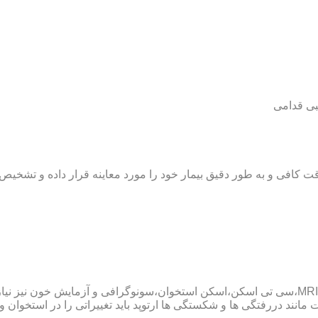
بی قدامی
ت کافی و به طور دقیق بیمار خود را مورد معاینه قرار داده و تشخیص
پزشک ارتوپد همچنین ممکن است برای داشتن یک تشخیص درست به MRI،سی تی اسکن،اسکن استخوان،سو
ند دررفتگی ها و شکستگی ها ارتوپد باید تغییراتی را در استخوان و مف