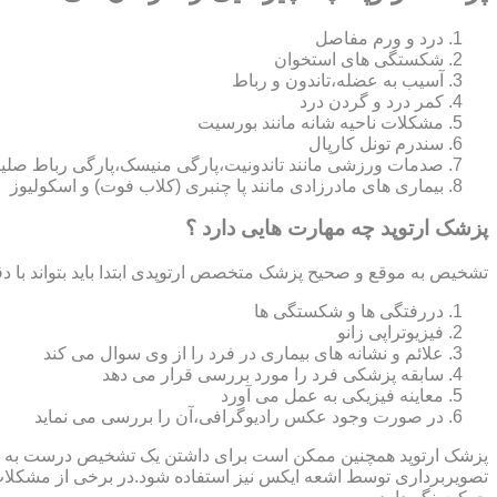
درد و ورم مفاصل
شکستگی های استخوان
آسیب به عضله،تاندون و رباط
کمر درد و گردن درد
مشکلات ناحیه شانه مانند بورسیت
سندرم تونل کارپال
صدمات ورزشی مانند تاندونیت،پارگی منیسک،پارگی رباط صلی
بیماری های مادرزادی مانند پا چنبری (کلاب فوت) و اسکولیوز
پزشک ارتوپد چه مهارت هایی دارد ؟
تشخیص به موقع و صحیح پزشک متخصص ارتوپدی ابتدا باید بتواند با دق
دررفتگی ها و شکستگی ها
فیزیوتراپی زانو
علائم و نشانه های بیماری در فرد را از وی سوال می کند
سابقه پزشکی فرد را مورد بررسی قرار می دهد
معاینه فیزیکی به عمل می آورد
در صورت وجود عکس رادیوگرافی،آن را بررسی می‎ نماید
تصویربرداری توسط اشعه ایکس نیز استفاده شود.در برخی از مشکلات مان