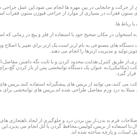
 از حرکت و جابجایی در بین مهره ها انجام می شود.این عمل جراحی س
 ستون فقرات در بسیاری از موارد از جراحی فیوژن ستون فقرات است
یا رباط ها.
خوان در مکان صحیح خود با استفاده از فلز و پیچ در زمانی که است
ستگاه های مصنوعی به نام ارتز است.یک ارتز برای تغییر یا اصلا
ز،تولید و مدیریت ارتزها را انجام می دهند.
ماری،از طریق کنترل،هدایت،محدود کردن و یا ثابت نگه داشتن مفاصل،اند
ت (مکانیکی)،به عنوان یک دستگاه توانبخشی پس از باز کردن گچ،بر
رار گیرد.
می کنند،می توانند از بریس های پیشگیرانه استفاده کنند.بریس های
د مبتلا به درد ورم مفاصل طراحی شده اند.بریس های توانبخشی برای
لاحات فرم بد بدن،از بین بردن درد و جلوگیری از ایجاد ناهنجاری های
ل،با استفاده از بریس،کولیس،محافظ گردن یا آتل انجام می پذیرد.این دس
یل استات و پارچه ساخته شده اند.