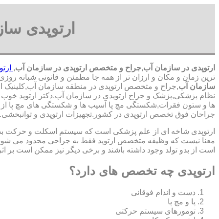
ارتوپدی سا
ارتوپدی در سازمان آب
,
جراح و متخصص ارتوپدی در سازمان آب
,
ارتو
ترین زمان و مکان و ارزان تر از همه جا مطمئن و قانونی شبانه روزی 24 ساعت حتی در روز های تعطیل,ارتوپدی در محدوده سازمان آب
سازمان آب
,جراح و متخصص ارتوپدی در منطقه سازمان آب,کلینیک ارت
نظام پزشکی,پزشک و جراح ارتوپدی در سازمان آب,دکتر ارتوپد خوب 
ها و ستون فقرات,شکستگی مچ پا آسیب ها و شکستگی های مچ پا از شا
‏جراحان ‏فوق ‏تخصص ‏ارتوپدی ‏در ‏کشور.تجهیزات ارتوپدی و توانبخ
ارتوپدی شاخه ای از علم پزشکی است که سیستم اسکلت و حرکت بدن ا
معنا نیست که وظیفه متخصص ارتوپد فقط به جراحی محدود می شود.برا
است از بدو تولد وجود داشته باشند و برخی دیگر نیز ممکن است بر اثر
ارتوپدی چه تخصص های دارد؟
دست و اندام فوقانی
پا و مچ پا
تومورهای سیستم حرکتی