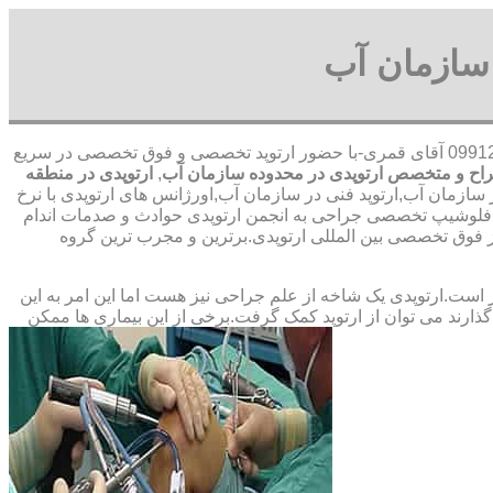
سازمان آب
09912656520 آقای قمری-با حضور ارتوپد تخصصی و فوق تخصصی در سریع
اح و متخصص ارتوپدی در محدوده سازمان آب
,
ارتوپدی در منطقه
سازمان آب,ارتوپد فنی در سازمان آب,اورژانس های ارتوپدی با نرخ
ره فلوشیپ تخصصی جراحی به انجمن ارتوپدی حوادث و صدمات اندام
ق تخصصی بین المللی ارتوپدی.برترین ‏و ‏مجرب ‏ترین ‏گروه
ت.ارتوپدی یک شاخه از علم جراحی نیز هست اما این امر به این
ارند می توان از ارتوپد کمک گرفت.برخی از این بیماری ها ممکن