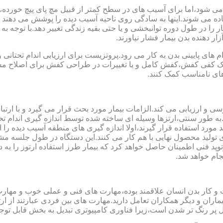
می شود،اما برای آسیب های در سطح کمتر از قبیل مچ پای پیچ خورده
فاده می شوند.اینها به سادگی روی ناحیه آسیب دیده را پوشش می ده
 را در طول دوره توانبخشی و یا حتی بقیه زندگی تغییر دهد.با توجه به 
ر دهنده بدن بیمار فشار نیاورند.
 های پایینی بدن به کار می رود.پروتزیست برای ارزیابی اندام تحتانی 
ت یک کفی کفش،کفش کامل و یا تغییرات در طراحی کفش برای اصلاح مسا
ای نامناسب کمک کنند.
سی و ارزیابی می کند.الزامات بیمار مورد بحث قرار می گیرد و با ارتب
به طور سنتی،ارتزها وسیله ای ساخته شده توسط اندازه گیری اندام تح
 های مدل سازی کامپیوتری مانند CAD و CAM می توانند مورد استفاده قرار گیرند،اولا اندازه گیری
ای تولید محصول نهایی با هم کار می کنند.این دستگاه در طول جلسه م
د فنی اطمینان حاصل خواهد کرد که بیمار طرز استفاده ارتوز را به 
جام خواهد شد.
کت و کار بدن انسان علاقمند بوده،مهارت های فنی و عملی خوب و مها
یماران و دیگر همکاران تعامل دارید.مهارت های بین فردی عبارتند از 