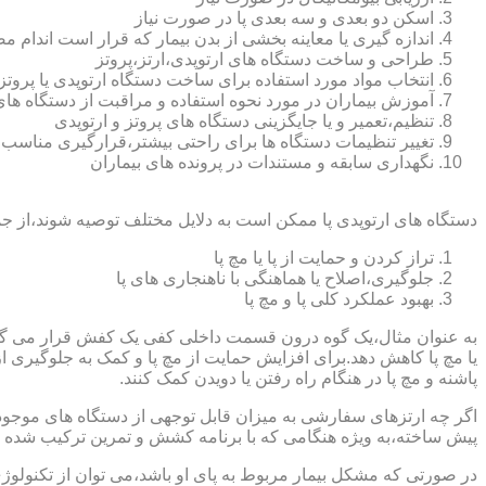
اسکن دو بعدی و سه بعدی پا در صورت نیاز
اندازه گیری یا معاینه بخشی از بدن بیمار که قرار است اندام
طراحی و ساخت دستگاه های ارتوپدی،ارتز،پروتز
انتخاب مواد مورد استفاده برای ساخت دستگاه ارتوپدی یا پروتز
آموزش بیماران در مورد نحوه استفاده و مراقبت از دستگاه ها
تنظیم،تعمیر و یا جایگزینی دستگاه های پروتز و ارتوپدی
تغییر تنظیمات دستگاه ها برای راحتی بیشتر،قرارگیری مناسب
نگهداری سابقه و مستندات در پرونده های بیماران
دستگاه های ارتوپدی پا ممکن است به دلایل مختلف توصیه شوند،از جم
تراز کردن و حمایت از پا یا مچ پا
جلوگیری،اصلاح یا هماهنگی با ناهنجاری های پا
بهبود عملکرد کلی پا و مچ پا
به عنوان مثال،یک گوه درون قسمت داخلی کفی یک کفش قرار می گیرد تا
یا مچ پا کاهش دهد.برای افزایش حمایت از مچ پا و کمک به جلوگیری 
پاشنه و مچ پا در هنگام راه رفتن یا دویدن کمک کنند.
اگر چه ارتزهای سفارشی به میزان قابل توجهی از دستگاه های موجود در
پیش ساخته،به ویژه هنگامی که با برنامه کشش و تمرین ترکیب شده باش
در صورتی که مشکل بیمار مربوط به پای او باشد،می توان از تکنولوژی