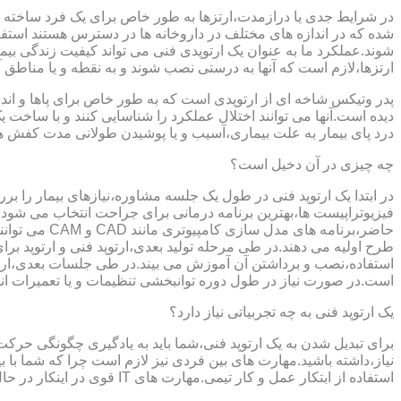
در شرایط جدی یا درازمدت،ارتزها به طور خاص برای یک فرد ساخته 
شده که در اندازه های مختلف در داروخانه ها در دسترس هستند است
شوند.عملکرد ما به عنوان یک ارتوپدی فنی می تواند کیفیت زندگی بیمار
ارتزها،لازم است که آنها به درستی نصب شوند و به نقطه و یا مناطق آزا
پدر وتیکس شاخه ای از ارتوپدی است که به طور خاص برای پاها و اندام
دیده است.آنها می توانند اختلال عملکرد را شناسایی کنند و با ساخ
درد پای بیمار به علت بیماری،آسیب و یا پوشیدن طولانی مدت کفش ه
چه چیزی در آن دخیل است؟
در ابتدا یک ارتوپد فنی در طول یک جلسه مشاوره،نیازهای بیمار را برر
فیزیوتراپیست ها،بهترین برنامه درمانی برای جراحت انتخاب می شود.
حاضر،برنامه
طرح اولیه می دهند.در طی مرحله تولید بعدی،ارتوپد فنی و ارتوپد بر
استفاده،نصب و برداشتن آن آموزش می بیند.در طی جلسات بعدی،ارتوپ
است.در صورت نیاز در طول دوره توانبخشی تنظیمات و یا تعمیرات ان
یک ارتوپد فنی به چه تجربیاتی نیاز دارد؟
برای تبدیل شدن به یک ارتوپد فنی،شما باید به یادگیری چگونگی حر
نیاز،داشته باشید.مهارت های بین فردی نیز لازم است چرا که شما با ب
استفاده از ابتکار عمل و کار تیمی.مهارت های IT قوی در اینکار در حال پر رنگ تر شدن است،زیرا فناوری کامپیوتری تبدیل به بخش قابل توجهی از فرایند تولید ابزارهای مربوط به ارتوپدی فنی می شود.