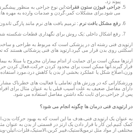
پیوند زد.
جراحی فیوژن ستون فقرات
:این نوع جراحی به منظور پیشگیری
می شود.برای مشکلات کمر،گردن و صدمات وارده به مهره های
رفع مشکل بافت نرم
: ترمیم بافت های نرم مانند پارگی تاندون 
رفع اشکال داخلی :یک روش برای نگهداری قطعات شکسته شده است
ارتوپدی فنی رشته ای در پزشکی است که مربوط به طراحی و ساخت د
اسکلتی روی بدن قرار می گیرد.ارتوپد های فنی پزشکانی هستند که تجوی
ارتزها ممکن است برای حمایت از اندام بیماران مجروح یا مبتلا به بی
قرار گیرند.آنها ممکن است برای محدود کردن حرکت،فعال کردن حرک
وزن،اصلاح شکل یا عملکرد بخشی از بدن یا کاهش درد،مورد استفاده ق
ورزشکارانی که در ورزش های تعاملی یا فعالیت های خطرناک مشارکت 
دارای مفاصل ضعیف به علت آسیب قبلی یا به عنوان مثال برای افرا
پس از جراحی،برای ثابت نگه داشتن مفاصل استفاده می شود.
در ارتوپدی فنی درمان ها چگونه انجام می شود؟
به عنوان یک ارتوپدی فنی،هدف ما این است که به بهبود حرکات بدن،اص
کمک کنیم.این کار با قرار دادن یک ارتز در قسمتی از بدن به عنوان مثا
مختلفی از مواد مثل ترموپلاستیک،فیبر کربن،الاستیک،فلزات،اتیلن-وین