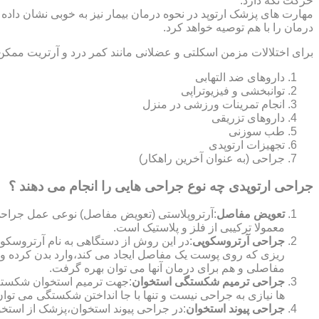
حرکت نگه دارد.
مهارت های پزشک ارتوپد در نحوه درمان بیمار نیز به خوبی نشان داده
درمان را با هم توصیه خواهد کرد.
برای اختلالات مزمن اسکلتی و عضلانی مانند کمر درد و آرتریت ممکن
داروهای ضد التهابی
توانبخشی و فیزیوتراپی
انجام تمرینات ورزشی در منزل
داروهای تزریقی
طب سوزنی
تجهیزات ارتوپدی
جراحی (به عنوان آخرین راهکار)
جراحی ارتوپدی چه نوع جراحی هایی را انجام می دهند ؟
تعویض مفاصل
:آرتروپلاستی (تعویض مفاصل) نوعی عمل جراحی
معمولا ترکیبی از فلز و پلاستیک است.
جراحی آرتروسکوپی
:در این روش از دستگاهی به نام آرتروس
ریزی که روی پوست یک مفاصل ایجاد می کند،وارد بدن کرده و
مفاصلی و هم برای درمان آنها می توان بهره گرفت.
جراحی ترمیم شکستگی استخوان
:جهت ترمیم استخوان شکسته گ
ها نیازی به جراحی نیست و تنها با جا انداختن شکستگی می توان
جراحی پیوند استخوان
:در جراحی پیوند استخوان،پزشک از استخ