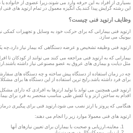
بسیاری از افراد به این حرفه وارد می شوند،زیرا عضوی از خانواده ی
این رشته گرایش پیدا کنند.یک انگیزه معمول در تمام ارتوپد های فنی 
وظایف ارتوپد فنی چیست؟
ارتوپد فنی بیمارانی که برای حرکت خود به وسایل و تجهیزات کمکی نی
بیونیک می سازد.
ارتوپد فنی وظیفه تشخیص و عرضه دستگاهی که بیمار نیاز دارد،چه ی
بیمارانی که به ارتوپد فنی مراجعه می کنند می توانند از کودکان تا 
مثل دیابت و بیماری های عروق به عضو مصنوعی نیاز داشته باشند.ارت
چه در زمان استفاده از دستگاه پیش ساخته و چه دستگاه های سفارشی 
برای فرد داشته باشد.رایج ترین استفاده از این دستگاه ها برای مشکل
ارتوپد فنی همچنین می تواند با تولید ارتزها به افرادی که دارای مش
اقدام به ساختن ارتز و یا کفش طبی مناسب منحصر به فرد برای بیما
هنگامی که پروتز یا ارتز نصب می شود،ارتوپد فنی برای پیگیری درمان
ارتوپد های فنی معمولا موارد زیر را انجام می دهند:
معاینه،ارزیابی و صحبت با بیماران برای تعیین نیازهای آنها
ارزیابی بیومکانیکال در صورت نیاز