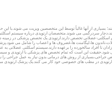
؛ بسیاری از آنها غالباً توسط این متخصصین ویزیت می شوند.با این ح
هند،دچار سردرگمی می شوند.متخصصان ارتوپدی درباره سیستم اسکلت
 اسکلتی-عضلانی تخصص دارند.ارتوپدی یک تخصص پزشکی در زمینه د
،تاندون ها،لیگامنت ها،غضروف ها و اعصاب را شامل می شود.پزشک
دان تا افراد سالخورده را برعهده دارند.سیستم اسکلتی عضلانی به ع
می شود.حقیقت این است که تمام تخصص های پزشکی با ارتوپدی و سیس
جراحی،بسیاری از روش های درمانی بدون نیاز به عمل جراحی را نیز ب
 ارتوپدی در مطب های خصوصی خود کار می کنند.یک پزشک ارتوپدی می