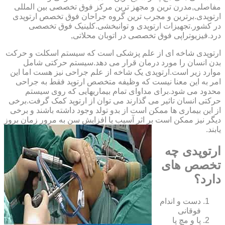
مفاصلی,مدرن ترین و مجهز ترین مرکز فوق تخصصی بین المللی
ارتوپدی.برترین ‏و ‏مجرب ‏ترین ‏گروه ‏جراحان ‏فوق ‏تخصص ‏ارتوپدی
‏در ‏کشور.تجهیزات ارتوپدی و توانبخشی.کلینیک فوق تخصصی
درد.فیزیوتراپی فوق تخصصی در اتوبان محلاتی,
ارتوپدی شاخه ای از علم پزشکی است که سیستم اسکلت و حرکت
بدن انسان را مورد درمان قرار می دهد.سیستم حرکتی شامل
موارد زیر است.ارتوپدی یک شاخه از علم جراحی نیز هست اما این
امر به این معنا نیست که وظیفه متخصص ارتوپد فقط به جراحی
محدود می شود.برای مداوای تمام بیماریهایی که روی سیستم
حرکتی انسان تاثیر می گذارند می توان از ارتوپد کمک گرفت.برخی
از این بیماری ها ممکن است از بدو تولد وجود داشته باشند و برخی
دیگر نیز ممکن است بر اثر آسیب یا افزایش سن به مرور زمان بروز
یابند.
ارتوپدی چه
تخصص های
دارد؟
دست و اندام
فوقانی
پا و مچ پا