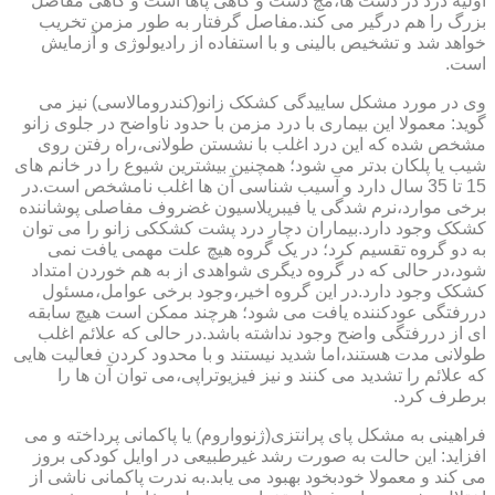
اولیه درد در دست ها،مچ دست و گاهی پاها است و گاهی مفاصل
بزرگ را هم درگیر می کند.مفاصل گرفتار به طور مزمن تخریب
خواهد شد و تشخیص بالینی و با استفاده از رادیولوژی و آزمایش
است.
وی در مورد مشکل ساییدگی کشکک زانو(کندرومالاسی) نیز می
گوید: معمولا این بیماری با درد مزمن با حدود ناواضح در جلوی زانو
مشخص شده که این درد اغلب با نشستن طولانی،راه رفتن روی
شیب یا پلکان بدتر می شود؛ همچنین بیشترین شیوع را در خانم های
15 تا 35 سال دارد و آسیب شناسی آن ها اغلب نامشخص است.در
برخی موارد،نرم شدگی یا فیبریلاسیون غضروف مفاصلی پوشاننده
کشکک وجود دارد.بیماران دچار درد پشت کشککی زانو را می توان
به دو گروه تقسیم کرد؛ در یک گروه هیچ علت مهمی یافت نمی
شود،در حالی که در گروه دیگری شواهدی از به هم خوردن امتداد
کشکک وجود دارد.در این گروه اخیر،وجود برخی عوامل،مسئول
دررفتگی عودکننده یافت می شود؛ هرچند ممکن است هیچ سابقه
ای از دررفتگی واضح وجود نداشته باشد.در حالی که علائم اغلب
طولانی مدت هستند،اما شدید نیستند و با محدود کردن فعالیت هایی
که علائم را تشدید می کنند و نیز فیزیوتراپی،می توان آن ها را
برطرف کرد.
فراهینی به مشکل پای پرانتزی(ژنوواروم) یا پاکمانی پرداخته و می
افزاید: این حالت به صورت رشد غیرطبیعی در اوایل کودکی بروز
می کند و معمولا خودبخود بهبود می یابد.به ندرت پاکمانی ناشی از