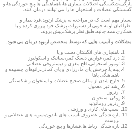
پارگی،شکستگی،اختلالات،بیماری ها،ناهماهنگی ها،پیچ خوردگی ها،و
گسستگی عضلات و استخوان ها را می توانند درمان کنند.
بسیار مهم است که در مراجعه به پزشک ارتوپد،فرد بیمار و
اطرافیان او به خوبی از دستورات پزشک خود پیروی کرده و با
همکاری همه جانبه،طبق نظر پزشک،پیش بروند.
مشکلات و آسیب هایی که توسط متخصص ارتوپد درمان می شود:
ناهنجاری های انگشتان دست و پا
درد کمر،عوارض دیسک کمر،سیاتیک و اسکولیوز
تومور استخوانی،فلج مغزی و دیستروفی عضلانی
پینه پا،چرخش پای مادرزادی و پای کمانی،زانوهای چسبیده و
ناهماهنگی پاها
خارج شدن از مکان صحیح عضلات و استخوان و شکستگی
رشد غیر معمول
آرتروز
پوکی استخوان
آرتروز روماتوئید
آسیب های کاری و ورزشی
پاره شدگی غضروف،آسیب های تاندون،سویه های عضلانی و
بروست
پاره شدگی رباط ها،فشارها و پیچ خوردگی