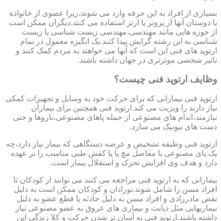
بسیاری از افراد به این حرفه وارد می شوند،زیرا عضوی از خانواده
یا دوستان آنها از پروتز یا ارتز استفاده می کنند.دیگران ممکن است
از حوزه هایی مانند مهندسی،مهندسی زیست شناسی یا زیست
شناسی به این رشته گرایش پیدا کنند.یک انگیزه معمول در تمام
ارتوپد های فنی این است که آنها می خواهند به مردم کمک کنند و
تاثیر شخصی موثرتری در جهان داشته باشند.
وظایف ارتوپد فنی چیست؟
ارتوپد فنی بیمارانی که برای حرکت خود به وسایل و تجهیزات کمکی
نیاز دارند را ویزیت می کند.ارتوپد فنی همچنین برای بیماران
نیازمند،اندام های مصنوعی از جمله پاهای مصنوعی،بازوها و حتی
دست های بیونیک می سازد.
ارتوپد فنی وظیفه تشخیص و عرضه دستگاهی که بیمار نیاز دارد،چه
یک پای مصنوعی یا مفاصل مچ پا یا کفش طبی مناسب را بر عهده
دارد و هدف وی افزایش تحرک و استقلال بیمار است.
بیمارانی که به ارتوپد فنی مراجعه می کنند می توانند از کودکان تا
افراد مسن را شامل شوند.نوزادان و کودکان ممکن است به دلیل
نقص مادرزادی و افراد مسن به دلیل حادثه یا قطع عضو به دلیل
بیماریهایی مثل دیابت و بیماری های عروق به عضو مصنوعی نیاز
داشته باشند.ارتوپد فنی به آسان تر شدن حرکت و کلا زندگی این