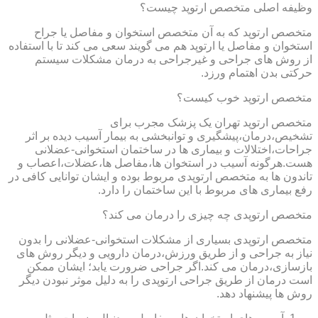
وظیفه اصلی متخصص ارتوپد چیست؟
متخصص ارتوپد که به آن متخصص استخوان و مفاصل یا جراح
استخوان و مفاصل یا ارتوپد هم می گویند سعی می کند تا با استفاده
از روش های جراحی و غیرجراحی به درمان مشکلات سیستم
حرکتی بدن اهتمام ورزد.
متخصص ارتوپد خوب کیست؟
متخصص ارتوپد تهران یک پزشک مجرب برای
تشخیص،درمان،پیشگیری و توانبخشی به بیمار آسیب دیده بر اثر
جراحات،اختلالات و بیماری ها در ساختمان استخوانی-عضلانی
هست.هرگونه آسیب در استخوان ها،مفاصل ها،عضلات،اعصاب و
تاندون ها به متخصص ارتوپدی مربوط بوده و ایشان توانایی کافی در
رفع بیماری های مربوط با این ساختمان را دارد.
متخصص ارتوپدی چه چیزی را درمان می کند؟
متخصص ارتوپدی بسیاری از مشکلات استخوانی-عضلانی را بدون
نیاز به جراحی و از طریق ورزش،درمان دارویی و دیگر روش های
بازسازی،درمان می کند.اگر جراحی ضرورت یابد؛ ایشان ممکن
است درمان از طریق جراحی ارتوپدی را به دلیل موثر نبودن دیگر
روش ها پیشنهاد دهد.