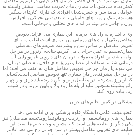
نمایان می شود؛ در حال حاضر عوامل جغرافیایی در آرتروز مفاصل
کمتر دیده می شود،اما بیماری های تخریب مفاصلی بیشتر وابسته به
عواملی مانند سن و جنس،شغل(افرادی که دارای کارهای سنگین
هستند)،ژنتیک،زمینه های فامیلی،نوع تغذیه،بی تحرکی و افزایش
وزن و چاقی،دفرمیته در اندام های تحتانی و فوقانی است.
وی با اشاره به راه های درمانی این بیماری می افزاید: تعویض
مفاصل یکی از راه های درمانی این بیماری است.اغلب ما برای
تعویض مفاصل براساس سن و پیشرفت ضایعه های مفاصلی
بیمار،تصمیم به عمل جراحی می گیریم.چنانچه آرتروز در مراحل
اولیه باشد،این افراد معمولا با درمان های دارویی،فیزیوتراپی،آب
درمانی،شنا و استفاده از عصا و تزریق های داخل مفاصلی درمان
می شوند یا زمان جراحی تعویض مفاصل شان به عقب می افتد؛ اما
در مراحل پیشرفته،درمان بیماری تنها تعویض مفاصل است.کسانی
که آرتروز پیشرفته در مفاصل زانو و لگن دارند،نباید دو زانو و چهار
زانو بنشینند.همچنین نباید از پله ها زیاد بالا و پایین بروند و در شیب
زیاد پیاده روی کنند.
مشکلی در کمین خانم های جوان
عضو هیئت علمی دانشگاه علوم پزشکی ایران ادامه می دهد:
بیماری های روماتیسمی و آرتریت روماتوئید(روماتیسم مفاصلی) نیز
یکی دیگر از ضایعه هایی است که بیشتر متوجه خانم ها است.این
ضایعه های تخریبی مفاصل بیشتر در سن جوانی رخ می دهد.علائم