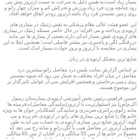
بسیار زیاد است،به همین دلیل به سرعت به سمت آرتروز پیش می
رود.چنانچه وزن فرد زیاد،ورزش و تحرکش کم و میزان چهار زانو و
روی زمین نشستن فرد زیاد باشد،آرتروز زودتر اتفاق خواهد افتاد.
این عضو هیئت عالی نظام پزشکی به نقش ژنتیک در بیماری های
ارتوپدی پرداخته و می افزاید: در حال حاضر مسئله ژنتیک در بیماری
های ارتوپدی نقش بسیار اندکی دارند.بعضی از بیماری ها نیز مانند
دررفتگی لگن و پاچنبری نیز بیشتر فامیلی است؛ همچنین ابتلا به این
بیماری در مقایسه با آرتروز و بروز حوادث،بسیار اندک است.
شایع ترین مشکل ارتوپدی در زنان
بر اساس گزارش سایت پلیس،درد مفاصل زانو،بیشترین درد
مفاصل در میان افراد مختلف به شمار می رود که شیوه نشستن
روی زمین،برخاستن و همچنین افزایش سن،از عوامل تاثیرگذار بر
این موضوع هستند.
حسین فراهینی،رئیس بخش آموزشی ارتوپدی بیمارستان رسول
اکرم(ص) نیز استئوآرتریت یا آرتروز(ساییدگی مفاصل)،دفرمیته ها
مانند زانوی پرانتزی،ضربدری و ساییدگی کشکک(در جوان ها به ویژه
خانم ها) را شایع ترین بیماری های زانو در ارتوپدی نام برده و می
گوید: آرتروز شایع ترین بیماری ارتوپدی به حساب می آید.به طور
معمول آرتروز در مفاصل هیپ یا لگن،زانو و شانه رخ می دهد که
معمولا در خانم ها از سن 55 سالگی و در آقایان از سن 65 سالگی