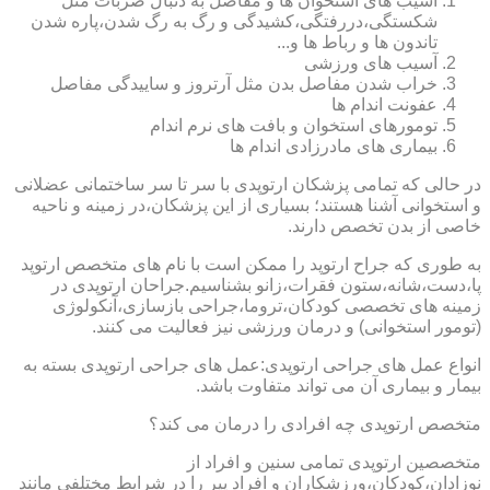
آسیب های استخوان ها و مفاصل به دنبال ضربات مثل
شکستگی،دررفتگی،کشیدگی و رگ به رگ شدن،پاره شدن
تاندون ها و رباط ها و...
آسیب های ورزشی
خراب شدن مفاصل بدن مثل آرتروز و ساییدگی مفاصل
عفونت اندام ها
تومورهای استخوان و بافت های نرم اندام
بیماری های مادرزادی اندام ها
در حالی که تمامی پزشکان ارتوپدی با سر تا سر ساختمانی عضلانی
و استخوانی آشنا هستند؛ بسیاری از این پزشکان،در زمینه و ناحیه
خاصی از بدن تخصص دارند.
به طوری که جراح ارتوپد را ممکن است با نام های متخصص ارتوپد
پا،دست،شانه،ستون فقرات،زانو بشناسیم.جراحان ارتوپدی در
زمینه های تخصصی کودکان،تروما،جراحی بازسازی،آنکولوژی
(تومور استخوانی) و درمان ورزشی نیز فعالیت می کنند.
انواع عمل های جراحی ارتوپدی:عمل های جراحی ارتوپدی بسته به
بیمار و بیماری آن می تواند متفاوت باشد.
متخصص ارتوپدی چه افرادی را درمان می کند؟
متخصصین ارتوپدی تمامی سنین و افراد از
نوزادان،کودکان،ورزشکاران و افراد پیر را در شرایط مختلفی مانند