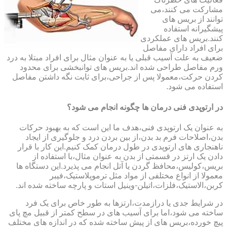
مشارکت می کنند،می
توانند از بریس های
پیشگیرانه استفاده
کنند.بریس های عملکردی
برای افراد دارای مفاصل
ضعیف به علت آسیب قبلی یا به عنوان مثال برای افراد مبتلا به درد
ورم مفاصل طراحی شده اند.بریس های توانبخشی برای محدود
کردن حرکت،معمولا پس از جراحی،برای ثابت نگه داشتن مفاصل
استفاده می شود.
در ارتوپدی فنی درمان ها چگونه انجام می شود؟
به عنوان یک ارتوپدی فنی،هدف ما این است که به بهبود حرکات
بدن،اصلاحات فرم بد بدن،از بین بردن درد و جلوگیری از ایجاد
ناهنجاری های ارتوپدی در طول درمان کمک کنیم.این کار با قرار
دادن یک ارتز در قسمتی از بدن به عنوان مثال،با استفاده از
بریس،کولیس،محافظ گردن یا آتل انجام می پذیرد.این دستگاه ها
معمولا از انواع مختلفی از مواد مثل ترموپلاستیک،فیبر
کربن،الاستیک،فلزات،اتیلن-وینیل استات و پارچه ساخته شده اند.
در شرایط جدی یا درازمدت،ارتزها به طور خاص برای یک فرد
ساخته می شود،اما برای آسیب های در سطح کمتر از قبیل مچ پای
پیچ خورده،بریس های از پیش ساخته شده که در اندازه های مختلف