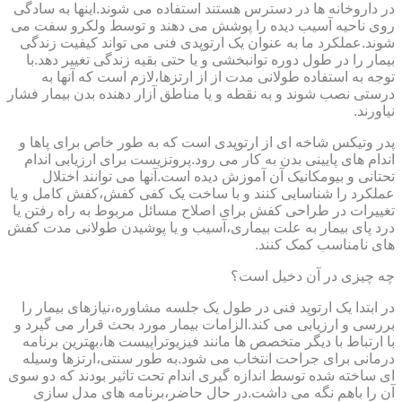
در داروخانه ها در دسترس هستند استفاده می شوند.اینها به سادگی
روی ناحیه آسیب دیده را پوشش می دهند و توسط ولکرو سفت می
شوند.عملکرد ما به عنوان یک ارتوپدی فنی می تواند کیفیت زندگی
بیمار را در طول دوره توانبخشی و یا حتی بقیه زندگی تغییر دهد.با
توجه به استفاده طولانی مدت از از ارتزها،لازم است که آنها به
درستی نصب شوند و به نقطه و یا مناطق آزار دهنده بدن بیمار فشار
نیاورند.
پدر وتیکس شاخه ای از ارتوپدی است که به طور خاص برای پاها و
اندام های پایینی بدن به کار می رود.پروتزیست برای ارزیابی اندام
تحتانی و بیومکانیک آن آموزش دیده است.آنها می توانند اختلال
عملکرد را شناسایی کنند و با ساخت یک کفی کفش،کفش کامل و یا
تغییرات در طراحی کفش برای اصلاح مسائل مربوط به راه رفتن یا
درد پای بیمار به علت بیماری،آسیب و یا پوشیدن طولانی مدت کفش
های نامناسب کمک کنند.
چه چیزی در آن دخیل است؟
در ابتدا یک ارتوپد فنی در طول یک جلسه مشاوره،نیازهای بیمار را
بررسی و ارزیابی می کند.الزامات بیمار مورد بحث قرار می گیرد و
با ارتباط با دیگر متخصص ها مانند فیزیوتراپیست ها،بهترین برنامه
درمانی برای جراحت انتخاب می شود.به طور سنتی،ارتزها وسیله
ای ساخته شده توسط اندازه گیری اندام تحت تاثیر بودند که دو سوی
آن را باهم نگه می داشت.در حال حاضر،برنامه های مدل سازی