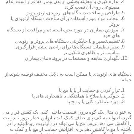
اندازه گیری یا معاینه بخشی از بدن بیمار که قرار است اندام
مصنوعی روی آن نصب گردد
طراحی و ساخت دستگاه های ارتوپدی،ارتز،پروتز
انتخاب مواد مورد استفاده برای ساخت دستگاه ارتوپدی یا
پروتز
آموزش بیماران در مورد نحوه استفاده و مراقبت از دستگاه
های خود
تنظیم،تعمیر و یا جایگزینی دستگاه های پروتز و ارتوپدی
تغییر تنظیمات دستگاه ها برای راحتی بیشتر،قرارگیری
مناسب تر و ظاهری شکیل تر
نگهداری سابقه و مستندات در پرونده های بیماران
دستگاه های ارتوپدی پا ممکن است به دلایل مختلف توصیه شوند،از
جمله:
تراز کردن و حمایت از پا یا مچ پا
جلوگیری،اصلاح یا هماهنگی با ناهنجاری های پا
بهبود عملکرد کلی پا و مچ پا
به عنوان مثال،یک گوه درون قسمت داخلی کفی یک کفش قرار می
گیرد تا بتواند به کف پای صاف کمک کند،بنابراین خطر بروز تاندونیت
را کاهش می دهد.بریس مچ پا می تواند درد آرتریت روماتوئید را در
پاشنه یا مچ پا کاهش دهد.برای افزایش حمایت از مچ پا و کمک به