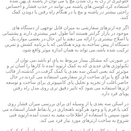
جلوگیری از رگ به رگ شدن مچ پا می توان از پاشنه ی پهن شده
استفاده کرد.کوسن های پاشنه می توانند در جذب فشار و احساس
راحتی بیشتر در پاشنه و مچ پا در هنگام راه رفتن یا دویدن کمک
کنند.
اگر چه ارتزهای سفارشی به میزان قابل توجهی از دستگاه های
موجود در بازار گرانتر هستند اما طول عمر بیشتری دارند و پشتیبانی
یا اصلاح بیشتری را ارائه می دهند.با این حال،در بعضی موارد،یک
دستگاه از پیش ساخته،به ویژه هنگامی که با برنامه کشش و تمرین
ترکیب شده باشد،می تواند به همان اندازه موثر واقع شود.
در صورتی که مشکل بیمار مربوط به پای او باشد،می توان از
تکنولوژی های جدیدی که به کمک ارتوپد آمده تا کارها را آسان تر و
موثرتر کند یعنی اسکن سه بعدی پا کمک گرفت.در گذشته،از قالب
های گچ پا برای ساخت ارتز سفارشی استفاده می کردند.در حال
حاضر،اغلب از تجزیه و تحلیل پای کامپیوتری برای ساخت و توسعه
ارتزها استفاده می شود که تاثیر دقیق تری روی مدل راه رفتن
پویای فرد دارد.
در اسکن سه بعدی پا از وسیله ای برای بررسی میزان فشار روی
کف پا،فرم پا و وجود هرگونه ناهنجاری در پا،نقاط فشار استفاده می
شود.سپس با استفاده از اطلاعات مفید به دست آمده،ارتوپد فنی
شروع به ساخت ارتزهای مورد نیاز فرد می کند.
برخی از مشکلات پا که ارتوپد فنی می تواند به درمان آن کمک کند