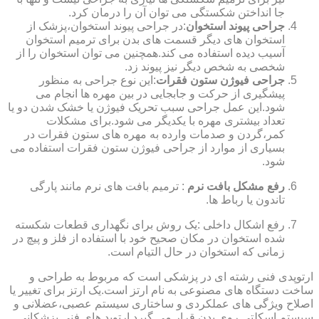
جا انداختن شکستگی می توان آن را درمان کرد.
جراحی پیوند استخوان
:در جراحی پیوند استخوان،پزشک از
استخوان های دیگر قسمت های بدن برای ترمیم استخوان
آسیب دیده استفاده می کند.همچنین می توان استخوان را از
شخصی به شخص دیگر نیز پیوند زد.
جراحی فیوژن ستون فقرات
:این نوع جراحی به منظور
پیشگیری از حرکت و جابجایی در بین مهره ها انجام می
شود.این عمل جراحی سبب تحریک فیوژن یا خشک شدن دو یا
تعداد بیشتری مهره با یکدیگر می شود.برای مشکلات
کمر،گردن و صدمات وارده به مهره های ستون فقرات در
بسیاری از موارد از جراحی فیوژن ستون فقرات استفاده می
شود.
رفع مشکل بافت نرم
: ترمیم بافت های نرم مانند پارگی
تاندون یا رباط ها.
رفع اشکال داخلی :یک روش برای نگهداری قطعات شکسته
شده استخوان در مکان صحیح خود با استفاده از فلز و پیچ در
زمانی که استخوان در حال التیام است.
ارتوپدی فنی رشته ای در پزشکی است که مربوط به طراحی و
ساخت دستگاه های مصنوعی به نام ارتز است.یک ارتز برای تغییر یا
اصلاح ویژگی های عملکردی و ساختاری سیستم عصبی،عضلانی و
سیستم اسکلتی روی بدن قرار می گیرد.ارتوپد های فنی پزشکانی