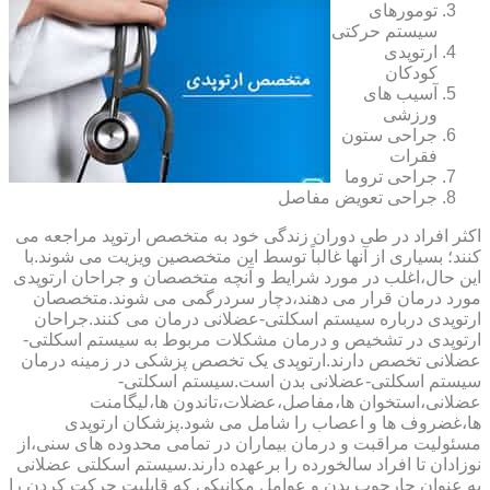
تومورهای
سیستم حرکتی
ارتوپدی
کودکان
آسیب های
ورزشی
جراحی ستون
فقرات
جراحی تروما
جراحی تعویض مفاصل
اکثر افراد در طی دوران زندگی خود به متخصص ارتوپد مراجعه می
کنند؛ بسیاری از آنها غالباً توسط این متخصصین ویزیت می شوند.با
این حال،اغلب در مورد شرایط و آنچه متخصصان و جراحان ارتوپدی
مورد درمان قرار می دهند،دچار سردرگمی می شوند.متخصصان
ارتوپدی درباره سیستم اسکلتی-عضلانی درمان می کنند.جراحان
ارتوپدی در تشخیص و درمان مشکلات مربوط به سیستم اسکلتی-
عضلانی تخصص دارند.ارتوپدی یک تخصص پزشکی در زمینه درمان
سیستم اسکلتی-عضلانی بدن است.سیستم اسکلتی-
عضلانی،استخوان ها،مفاصل،عضلات،تاندون ها،لیگامنت
ها،غضروف ها و اعصاب را شامل می شود.پزشکان ارتوپدی
مسئولیت مراقبت و درمان بیماران در تمامی محدوده های سنی،از
نوزادان تا افراد سالخورده را برعهده دارند.سیستم اسکلتی عضلانی
به عنوان چارچوب بدن و عوامل مکانیکی که قابلیت حرکت کردن را