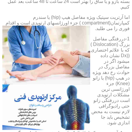
بسته بازو و یا ساق را بهتر است 24 ساعت تا 48 ساعت بعد عمل
کنیم.
اما آرتریت سپتیک ویژه مفاصل هیپ (hip) یا سندرم
کمپارتمان(compartment ) جزء اورژانسهای ارتوپدی است و اقدام
فوری را می طلبد.
1-دررفتگی مفاصل
بزرگ (Dislocation )
که با علائم اختصاری
((Dx نشان داده
میشود اگر در
مفاصل بزرگ در
حوادث رخ دهد ویژه
در هیپ (hip) یا زانو
(Knee) جزء
اورژانسی ترین
مشکلات ارتوپدی
است دررفتگی زانو
حتی رادیوگرافی
لازم نیست به محض
تشخیص باید جا
اندازی شود.