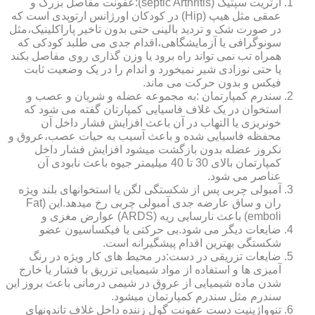
آرتریت سپتیک (septic Arthritis):عفونت مفاصل بزرگ و
عمقی مثل هیپ (Hip) در کودکان اورژانس ارتوپدی است که
در صورت شک و تردید بالینی حتی بدون تاخیر پاراکلینیک،مثل
سونوگرافی یا آزمایشگاهی،اقدام جدی می طلبد کودکی که
همراه تب نمی تواند راه برود یا وزن گذاری روی مفاصل بکند
یا حتی نوزادی شیر نمیخورد و اندام را در یک وضعیت ثابت
فیکس و بدون حرکت می ماند.
سندرم کمپارتمان :به مجموعه عضله و شریان و عصب و
استخوان در یک غلاف فاسیایی کمپارتان گفته می شود که
خونریزی یا التهاب در آن باعث افزایش فشار داخل آن
محفظه فاسیایی شده و باعث آسیب به حیات عصب،عروق و
نکروز عضله بدون بازگشت میشود افزایش فشار داخل
کمپارتمان بالای 30 تا 40 میلیمتر جیوه باعث نابودی آن
عناصر می شود.
آمبولی چربی پس از شکستگی لگن یا استخوانهای بلند ویژه
ران و ساق عارضه جدی آمبولی چربی رخ میدهد.این (Fat
emboli) باعث نارسایی ریه (ARDS) عوارض مغزی و
ضایعات دیگر می شود.بی حرکتی یا فیکساسیون عضو
شکستگی بهترین اقدام پیشگیرانه است.
ضایعات تزریقی در دست:در محیط های کار ویژه در رنگ
آمیزی ها و استفاده از مواد شیمیایی تزریق با فشار یا خارج
شدن ماده شیمیایی از عروق در شیمی درمانی باعث بروز این
سندرم مثل سندرم کمپارتمان میشود.
تنوواژینیت دست عفونت گول زننده داخل غلاف تاندونهای