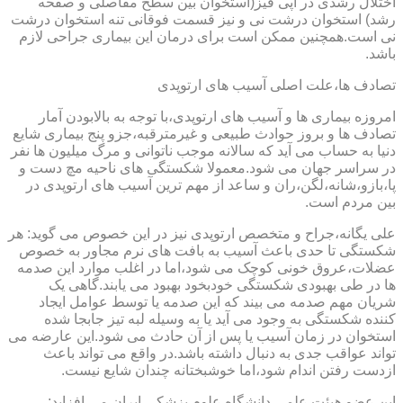
اختلال رشدی در اپی فیز(استخوان بین سطح مفاصلی و صفحه
رشد) استخوان درشت نی و نیز قسمت فوقانی تنه استخوان درشت
نی است.همچنین ممکن است برای درمان این بیماری جراحی لازم
باشد.
تصادف ها،علت اصلی آسیب های ارتوپدی
امروزه بیماری ها و آسیب های ارتوپدی،با توجه به بالابودن آمار
تصادف ها و بروز حوادث طبیعی و غیرمترقبه،جزو پنج بیماری شایع
دنیا به حساب می آید که سالانه موجب ناتوانی و مرگ میلیون ها نفر
در سراسر جهان می شود.معمولا شکستگی های ناحیه مچ دست و
پا،بازو،شانه،لگن،ران و ساعد از مهم ترین آسیب های ارتوپدی در
بین مردم است.
علی یگانه،جراح و متخصص ارتوپدی نیز در این خصوص می گوید: هر
شکستگی تا حدی باعث آسیب به بافت های نرم مجاور به خصوص
عضلات،عروق خونی کوچک می شود،اما در اغلب موارد این صدمه
ها در طی بهبودی شکستگی خودبخود بهبود می یابند.گاهی یک
شریان مهم صدمه می بیند که این صدمه یا توسط عوامل ایجاد
کننده شکستگی به وجود می آید یا به وسیله لبه تیز جابجا شده
استخوان در زمان آسیب یا پس از آن حادث می شود.این عارضه می
تواند عواقب جدی به دنبال داشته باشد.در واقع می تواند باعث
ازدست رفتن اندام شود،اما خوشبختانه چندان شایع نیست.
این عضو هیئت علمی دانشگاه علوم پزشکی ایران می افزاید: