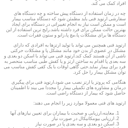
افراد کمک می کند.
چه در زمان استفاده از دستگاه پیش ساخته و چه دستگاه های
سفارشی ارتوپد فنی باید مطمئن شود که دستگاه مناسب بیمار
است و ممکن است نیاز به انجام تغییراتی در دستگاه برای ایجاد
بهترین حالت ممکن برای فرد داشته باشد.رایج ترین استفاده از این
دستگاه ها برای مشکلات پا،مچ پا،زانو و ستون فقرات است.
ارتوپد فنی همچنین می تواند با تولید ارتزها به افرادی که دارای
مشکل در عضوی از بدن خود مانند مشکل پا و مشکلات حرکتی
ناشی از آن هستند کمک کند.ارتوپد فنی می تواند با اسکن دو بعدی و
سه بعدی پا اقدام به ساختن ارتز و یا کفش طبی مناسب منحصر به
فرد برای بیمار نماید.حتی گاهی اوقات با یک کفی کفش مناسب می
توان مشکل بیمار را حل کرد.
هنگامی که پروتز یا ارتز نصب می شود،ارتوپد فنی برای پیگیری
درمان و مشاوره های تکمیلی بیمار را مجددا می بیند تا اطمینان
حاصل شود که بیمار از دستگاه راضی است.
ارتوپد های فنی معمولا موارد زیر را انجام می دهند:
معاینه،ارزیابی و صحبت با بیماران برای تعیین نیازهای آنها
ارزیابی بیومکانیکال در صورت نیاز
اسکن دو بعدی و سه بعدی پا در صورت نیاز