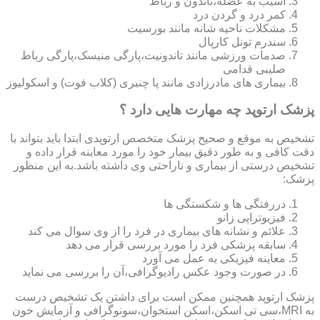
آسیب به عضله،تاندون و رباط
کمر درد و گردن درد
مشکلات ناحیه شانه مانند بورسیت
سندرم تونل کارپال
صدمات ورزشی مانند تاندونیت،پارگی منیسک،پارگی رباط
صلیبی قدامی
بیماری های مادرزادی مانند پا چنبری (کلاب فوت) و اسکولیوز
پزشک ارتوپد چه مهارت هایی دارد ؟
تشخیص به موقع و صحیح پزشک متخصص ارتوپدی ابتدا باید بتواند با
دقت کافی و به طور دقیق بیمار خود را مورد معاینه قرار داده و
تشخیص درستی از بیماری و ناراحتی وی داشته باشد.به این منظور
پزشک:
دررفتگی ها و شکستگی ها
فیزیوتراپی زانو
علائم و نشانه های بیماری در فرد را از وی سوال می کند
سابقه پزشکی فرد را مورد بررسی قرار می دهد
معاینه فیزیکی به عمل می آورد
در صورت وجود عکس رادیوگرافی،آن را بررسی می‎ نماید
پزشک ارتوپد همچنین ممکن است برای داشتن یک تشخیص درست
به MRI،سی تی اسکن،اسکن استخوان،سونوگرافی و آزمایش خون