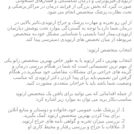
ارتوپدی،فیزیوتراپی و درمان شکستگی و فشارهای استخوانی
صورت گیرد که بخش بزرگی از فرایند درمان در مراکز پزشکی و
تحت نظارت پزشک متخصص انجام می شود.
از این رو تجربه و مهارت پزشک و جراح ارتوپدی،تاثیر بالایی در
درمان شما دارد.با توجه به گستردگی موارد تحت پوشش دپارتمان
ارتوپدی،بیمار ابتدا بایستی با شناسایی مشکل خود،به متخصص
مربوطه از میان تخصص های ارتوپدی دسترسی پیدا کند.
انتخاب متخصص ارتوپد:
انتخاب بهترین دکتر ارتوپد یا به طور خاص بهترین متخصص زانو یکی
از مهم ترین تصمیماتی است که شما در هنگام بررسی درمان و
گزینه های جراحی برای مشکلات مفاصلی خود میگیرید.در هنگام
گرفتن این تصمیم،باید برای پیدا کردن دکتر ارتوپدی که مناسب
وضعیت شما باشد باید با جراحان متعددی مشورت کنید.
از جمله اقداماتی که می توانید برای یافتن یک متخصص ارتوپد
مناسب،بکار برید می توان به موارد زیر اشاره کرد:
از پزشک طب عمومی خود،خانواده و دوستان و منابع آنلاین
برای پیدا کردن بهترین متخصص ارتوپد کمک بگیرید.
بررسی میزان تجربه و گواهی نامه های جراح ارتوپد.
ملاقات با جراح و بررسی رفتار و محیط کاری او