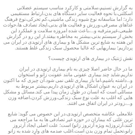
به گزارش تسنیم،سلامتی و کارکرد مناسب سیستم عضلانی
اسکلتی،با نحوه فعالیت سایر دستگاه های بدن،ارتباط مستقیمی
دارد؛ اما متاسفانه نوع شیوه زندگی ماشینی،کم تحرکی،نوع فرهنگ
غذاهای مصرفی،ورزش و فعالیت های بدنی،ایجاد تصادف ها،حوادث
طبیعی،غیرمترقبه و...،باعث شده امروزه سلامت و عملکرد این
بخش از سیستم بدنی،بیشتر به مخاطره بیفتد.از این رو در گزارش
این هفته به شایع ترین مشکل ها و بیماری های ارتوپدی در ایران می
پردازیم؛ بیماریهایی که غالبا محصول سبک زندگی غلط هستند.
نقش ژنتیک در بیماری های ارتوپدی چیست؟
ما در حال حاضر اصلا چیزی به نام بیماری ارتوپدی در ایران
نداریم.شاید چند بیماری عفونی مانند عفونت زانو و استخوان
و...داشته باشیم،اما باز بیماری تلقی نمی شود.آن چیزی که ما اکنون
در ایران به عنوان اشکال های ارتوپدی داریم،بیشتر مربوط به
مسائلی است که انسان در طول زمان پیدا می کند.مسائل و مشکل
هایی که اغلب به علت نوع سبک زندگی،ورزش کردن،اضافه وزن
و...،زودتر در ایران اتفاق می افتند.
غلامعلی عکاشه متخصص ارتوپدی،در این خصوص می گوید: شایع
ترین علتی که بیماران در حوزه غیر تصادفی ها به ما مراجعه می
کنند،آرتروز(به ویژه آرتروز زانو) است؛ علت اصلی ایجاد آرتروز
زانو،تحمل تمام وزن بدن است.اغلب صدمه های وارد شده به زانو