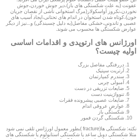
عفونت (به علت شکستگی های باز)،دیر جوش خوردن،جوش
نخوردن،نکروز آواسکولار(مرگ استخوانی ناشی از نقصان جریان
خون)،کوتاه شدن استخوان در اندام های تحتانی،ایجاد آسیب های
عصبی و تاندونی،خشکی مفاصل(به دلیل چسبندگی) و...نیز از دیگر
عوارض شکستگی ها محسوب می شوند.
اورژانس های ارتوپدی و اقدامات اساسی
اولیه چیست؟
دررفتگی مفاصل بزرگ
آرتریت سپتیک
سندرم کمپارتمان
آمبولی چربی
ضایعات تزریقی در دست
تنوواژینیت دست
ضایعات عصبی پیشرونده فقرات
عوارض عروقی اندام
شکستگی باز
شکستگی گردن فمور
نکته: شکستگی ها(fracture )بطور معمول اورژانس تلقی نمی شود
مثلا شکستگی دوبل ساعد یا شکستگی استابولوم یا شکستگی های