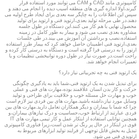
کامپیوتری مانند CAD و CAM می توانند مورد استفاده قرار
گیرند،اولا اندازه گیری های منطقه آسیب دیده را انجام می دهند و
سپس این اطلاعات را به چاپگر سه بعدی برای ایجاد طرح اولیه می
دهند.در طی مرحله تولید بعدی،ارتوپد فنی و ارتوپد برای تولید
محصول نهایی با هم کار می کنند.این دستگاه در طول جلسه
مشاوره بعدی نصب می شود و بیمار به طور کامل در زمینه
استفاده،نصب و برداشتن آن آموزش می بیند.در طی جلسات
بعدی،ارتوپد فنی اطمینان حاصل خواهد کرد که بیمار طرز استفاده
ارتوز را به درستی فرا گرفته است و دستگاه به درستی کار کرده و
راحت است.در صورت نیاز در طول دوره توانبخشی تنظیمات و یا
تعمیرات انجام خواهد شد.
یک ارتوپد فنی به چه تجربیاتی نیاز دارد؟
برای تبدیل شدن به یک ارتوپد فنی،شما باید به یادگیری چگونگی
حرکت و کار بدن انسان علاقمند بوده،مهارت های فنی و عملی
خوب و مهارت حل مسئله خوب و خلاقیت برای طراحی و تولید
وسایل مورد نیاز،داشته باشید.مهارت های بین فردی نیز لازم است
چرا که شما با بیماران و دیگر همکاران تعامل دارید.مهارت های بین
فردی عبارتند از ارتباط خوب،حساسیت و درک نیازهای بیماران،و
همچنین توانایی استفاده از ابتکار عمل و کار تیمی.مهارت های IT
قوی در اینکار در حال پر رنگ تر شدن است،زیرا فناوری کامپیوتری
تبدیل به بخش قابل توجهی از فرایند تولید ابزارهای مربوط به
ارتوپدی فنی می شود.