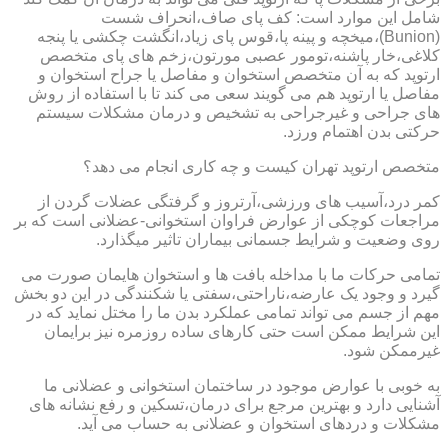
شامل این موارد است: کف پای صاف،انحراف شست
(Bunion)،میخچه و پینه پا،قوس پای زیاد،انگشت چکشی یا پنجه
کلاغی،خار پاشنه،تومور عصبی مورتون،زخم های پای متخصص
ارتوپد که به آن متخصص استخوان و مفاصل یا جراح استخوان و
مفاصل یا ارتوپد هم می گویند سعی می کند تا با استفاده از روش
های جراحی و غیرجراحی به تشخیص و درمان مشکلات سیستم
حرکتی بدن اهتمام ورزد.
متخصص ارتوپد تهران کیست و چه کاری انجام می دهد؟
کمر درد،آسیب های ورزشی،آرتروز و گرفتگی عضلات گردن از
مراجعات کوچکی از عوارض فراوان استخوانی-عضلانی است که بر
روی وضعیت و شرایط جسمانی بیماران تاثیر میگذارد.
تمامی حرکات ما با مداخله بافت ها و استخوان هایمان صورت می
گیرد و وجود یک عارضه،ناراحتی،سفتی یا شکنندگی در این دو بخش
مهم از جسم می تواند تمامی عملکرد بدن ما را مختل نماید که در
این شرایط ممکن است حتی کارهای ساده روزمره نیز برایمان
غیرممکن شود.
به خوبی با عوارض موجود در ساختمان استخوانی و عضلانی ما
آشنایی دارد و بهترین مرجع برای درمان،تسکین و رفع نشانه های
مشکلات و دردهای استخوان و عضلانی به حساب می آید.