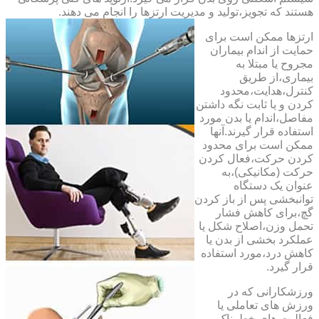
هستند که تجویز،تولید و مدیریت ارتزها را انجام می دهند.
ارتزها ممکن است برای
حمایت از اندام بیماران
مجروح یا مبتلا به
بیماری،از طریق
کنترل،هدایت،محدود
کردن و یا ثابت نگه داشتن
مفاصل،اندام یا بدن مورد
استفاده قرار گیرند.آنها
ممکن است برای محدود
کردن حرکت،فعال کردن
حرکت (مکانیکی)،به
عنوان یک دستگاه
توانبخشی پس از باز کردن
گچ،برای کاهش فشار
تحمل وزن،اصلاح شکل یا
عملکرد بخشی از بدن یا
کاهش درد،مورد استفاده
قرار گیرد.
ورزشکارانی که در
ورزش های تعاملی یا
فعالیت های خطرناک