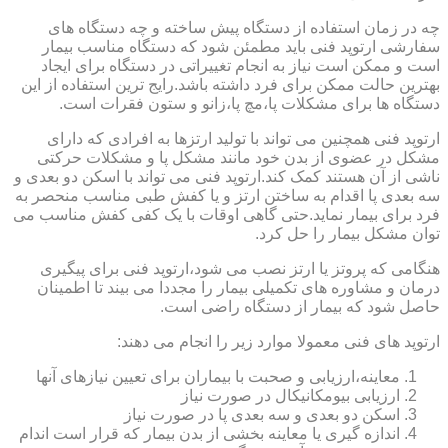
چه در زمان استفاده از دستگاه پیش ساخته و چه دستگاه های
سفارشی ارتوپد فنی باید مطمئن شود که دستگاه مناسب بیمار
است و ممکن است نیاز به انجام تغییراتی در دستگاه برای ایجاد
بهترین حالت ممکن برای فرد داشته باشد.رایج ترین استفاده از این
دستگاه ها برای مشکلات پا،مچ پا،زانو و ستون فقرات است.
ارتوپد فنی همچنین می تواند با تولید ارتزها به افرادی که دارای
مشکل در عضوی از بدن خود مانند مشکل پا و مشکلات حرکتی
ناشی از آن هستند کمک کند.ارتوپد فنی می تواند با اسکن دو بعدی و
سه بعدی پا اقدام به ساختن ارتز و یا کفش طبی مناسب منحصر به
فرد برای بیمار نماید.حتی گاهی اوقات با یک کفی کفش مناسب می
توان مشکل بیمار را حل کرد.
هنگامی که پروتز یا ارتز نصب می شود،ارتوپد فنی برای پیگیری
درمان و مشاوره های تکمیلی بیمار را مجددا می بیند تا اطمینان
حاصل شود که بیمار از دستگاه راضی است.
ارتوپد های فنی معمولا موارد زیر را انجام می دهند:
معاینه،ارزیابی و صحبت با بیماران برای تعیین نیازهای آنها
ارزیابی بیومکانیکال در صورت نیاز
اسکن دو بعدی و سه بعدی پا در صورت نیاز
اندازه گیری یا معاینه بخشی از بدن بیمار که قرار است اندام