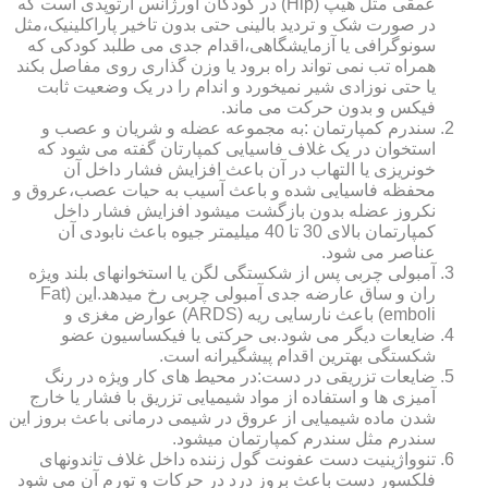
عمقی مثل هیپ (Hip) در کودکان اورژانس ارتوپدی است که
در صورت شک و تردید بالینی حتی بدون تاخیر پاراکلینیک،مثل
سونوگرافی یا آزمایشگاهی،اقدام جدی می طلبد کودکی که
همراه تب نمی تواند راه برود یا وزن گذاری روی مفاصل بکند
یا حتی نوزادی شیر نمیخورد و اندام را در یک وضعیت ثابت
فیکس و بدون حرکت می ماند.
سندرم کمپارتمان :به مجموعه عضله و شریان و عصب و
استخوان در یک غلاف فاسیایی کمپارتان گفته می شود که
خونریزی یا التهاب در آن باعث افزایش فشار داخل آن
محفظه فاسیایی شده و باعث آسیب به حیات عصب،عروق و
نکروز عضله بدون بازگشت میشود افزایش فشار داخل
کمپارتمان بالای 30 تا 40 میلیمتر جیوه باعث نابودی آن
عناصر می شود.
آمبولی چربی پس از شکستگی لگن یا استخوانهای بلند ویژه
ران و ساق عارضه جدی آمبولی چربی رخ میدهد.این (Fat
emboli) باعث نارسایی ریه (ARDS) عوارض مغزی و
ضایعات دیگر می شود.بی حرکتی یا فیکساسیون عضو
شکستگی بهترین اقدام پیشگیرانه است.
ضایعات تزریقی در دست:در محیط های کار ویژه در رنگ
آمیزی ها و استفاده از مواد شیمیایی تزریق با فشار یا خارج
شدن ماده شیمیایی از عروق در شیمی درمانی باعث بروز این
سندرم مثل سندرم کمپارتمان میشود.
تنوواژینیت دست عفونت گول زننده داخل غلاف تاندونهای
فلکسور دست باعث بروز درد در حرکات و تورم آن می شود