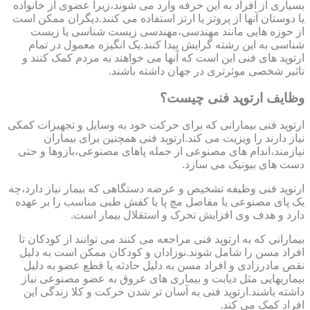
بسیاری از افراد به این حرفه وارد می شوند،زیرا عضوی از خانواده
یا دوستان آنها از پروتز یا ارتز استفاده می کنند.دیگران ممکن است
از حوزه هایی مانند مهندسی،مهندسی زیست شناسی یا زیست
شناسی به این رشته گرایش پیدا کنند.یک انگیزه معمول در تمام
ارتوپد های فنی این است که آنها می خواهند به مردم کمک کنند و
تاثیر شخصی موثرتری در جهان داشته باشند.
وظایف ارتوپد فنی چیست؟
ارتوپد فنی بیمارانی که برای حرکت خود به وسایل و تجهیزات کمکی
نیاز دارند را ویزیت می کند.ارتوپد فنی همچنین برای بیماران
نیازمند،اندام های مصنوعی از جمله پاهای مصنوعی،بازوها و حتی
دست های بیونیک می سازد.
ارتوپد فنی وظیفه تشخیص و عرضه دستگاهی که بیمار نیاز دارد،چه
یک پای مصنوعی یا مفاصل مچ پا یا کفش طبی مناسب را بر عهده
دارد و هدف وی افزایش تحرک و استقلال بیمار است.
بیمارانی که به ارتوپد فنی مراجعه می کنند می توانند از کودکان تا
افراد مسن را شامل شوند.نوزادان و کودکان ممکن است به دلیل
نقص مادرزادی و افراد مسن به دلیل حادثه یا قطع عضو به دلیل
بیماریهایی مثل دیابت و بیماری های عروق به عضو مصنوعی نیاز
داشته باشند.ارتوپد فنی به آسان تر شدن حرکت و کلا زندگی این
افراد کمک می کند.