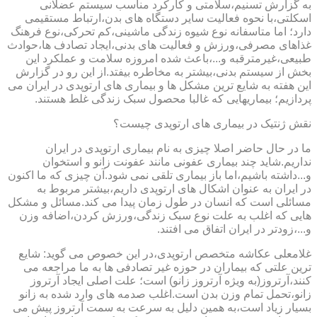
به گزارش تسنیم،سلامتی و کارکرد مناسب سیستم عضلانی
اسکلتی،با نحوه فعالیت سایر دستگاه های بدن،ارتباط مستقیمی
دارد؛ اما متاسفانه نوع شیوه زندگی ماشینی،کم تحرکی،نوع فرهنگ
غذاهای مصرفی،ورزش و فعالیت های بدنی،ایجاد تصادف ها،حوادث
طبیعی،غیرمترقبه و...،باعث شده امروزه سلامت و عملکرد این
بخش از سیستم بدنی،بیشتر به مخاطره بیفتد.از این رو در گزارش
این هفته به شایع ترین مشکل ها و بیماری های ارتوپدی در ایران می
پردازیم؛ بیماریهایی که غالبا محصول سبک زندگی غلط هستند.
نقش ژنتیک در بیماری های ارتوپدی چیست؟
ما در حال حاضر اصلا چیزی به نام بیماری ارتوپدی در ایران
نداریم.شاید چند بیماری عفونی مانند عفونت زانو و استخوان
و...داشته باشیم،اما باز بیماری تلقی نمی شود.آن چیزی که ما اکنون
در ایران به عنوان اشکال های ارتوپدی داریم،بیشتر مربوط به
مسائلی است که انسان در طول زمان پیدا می کند.مسائل و مشکل
هایی که اغلب به علت نوع سبک زندگی،ورزش کردن،اضافه وزن
و...،زودتر در ایران اتفاق می افتند.
غلامعلی عکاشه متخصص ارتوپدی،در این خصوص می گوید: شایع
ترین علتی که بیماران در حوزه غیر تصادفی ها به ما مراجعه می
کنند،آرتروز(به ویژه آرتروز زانو) است؛ علت اصلی ایجاد آرتروز
زانو،تحمل تمام وزن بدن است.اغلب صدمه های وارد شده به زانو
بسیار زیاد است،به همین دلیل به سرعت به سمت آرتروز پیش می