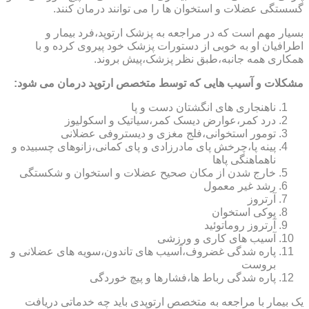
گسستگی عضلات و استخوان ها را می توانند درمان کنند.
بسیار مهم است که در مراجعه به پزشک ارتوپد،فرد بیمار و
اطرافیان او به خوبی از دستورات پزشک خود پیروی کرده و با
همکاری همه جانبه،طبق نظر پزشک،پیش بروند.
مشکلات و آسیب هایی که توسط متخصص ارتوپد درمان می شود:
ناهنجاری های انگشتان دست و پا
درد کمر،عوارض دیسک کمر،سیاتیک و اسکولیوز
تومور استخوانی،فلج مغزی و دیستروفی عضلانی
پینه پا،چرخش پای مادرزادی و پای کمانی،زانوهای چسبیده و
ناهماهنگی پاها
خارج شدن از مکان صحیح عضلات و استخوان و شکستگی
رشد غیر معمول
آرتروز
پوکی استخوان
آرتروز روماتوئید
آسیب های کاری و ورزشی
پاره شدگی غضروف،آسیب های تاندون،سویه های عضلانی و
بروست
پاره شدگی رباط ها،فشارها و پیچ خوردگی
یک بیمار با مراجعه به متخصص ارتوپدی باید چه خدماتی دریافت