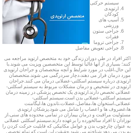
سیستم حرکتی
ارتوپدی
کودکان
آسیب های
ورزشی
جراحی ستون
فقرات
جراحی تروما
جراحی تعویض مفاصل
اکثر افراد در طی دوران زندگی خود به متخصص ارتوپد مراجعه می
کنند؛ بسیاری از آنها غالباً توسط این متخصصین ویزیت می شوند.با
این حال،اغلب در مورد شرایط و آنچه متخصصان و جراحان ارتوپدی
مورد درمان قرار می دهند،دچار سردرگمی می شوند.متخصصان
ارتوپدی درباره سیستم اسکلتی-عضلانی درمان می کنند.جراحان
ارتوپدی در تشخیص و درمان مشکلات مربوط به سیستم اسکلتی-
عضلانی تخصص دارند.ارتوپدی یک تخصص پزشکی در زمینه درمان
سیستم اسکلتی-عضلانی بدن است.سیستم اسکلتی-
عضلانی،استخوان ها،مفاصل،عضلات،تاندون ها،لیگامنت
ها،غضروف ها و اعصاب را شامل می شود.پزشکان ارتوپدی
مسئولیت مراقبت و درمان بیماران در تمامی محدوده های سنی،از
نوزادان تا افراد سالخورده را برعهده دارند.سیستم اسکلتی عضلانی
به عنوان چارچوب بدن و عوامل مکانیکی که قابلیت حرکت کردن را
به بدن می دهد شناخته می شود.حقیقت این است که تمام تخصص