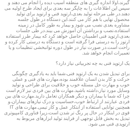
گیرند،اولا اندازه گیری های منطقه آسیب دیده را انجام می دهند و
سپس این اطلاعات را به چاپگر سه بعدی برای ایجاد طرح اولیه می
دهند.در طی مرحله تولید بعدی،ارتوپد فنی و ارتوپد برای تولید
محصول نهایی با هم کار می کنند.این دستگاه در طول جلسه
مشاوره بعدی نصب می شود و بیمار به طور کامل در زمینه
استفاده،نصب و برداشتن آن آموزش می بیند.در طی جلسات
بعدی،ارتوپد فنی اطمینان حاصل خواهد کرد که بیمار طرز استفاده
ارتوز را به درستی فرا گرفته است و دستگاه به درستی کار کرده و
راحت است.در صورت نیاز در طول دوره توانبخشی تنظیمات و یا
تعمیرات انجام خواهد شد.
یک ارتوپد فنی به چه تجربیاتی نیاز دارد؟
برای تبدیل شدن به یک ارتوپد فنی،شما باید به یادگیری چگونگی
حرکت و کار بدن انسان علاقمند بوده،مهارت های فنی و عملی
خوب و مهارت حل مسئله خوب و خلاقیت برای طراحی و تولید
وسایل مورد نیاز،داشته باشید.مهارت های بین فردی نیز لازم است
چرا که شما با بیماران و دیگر همکاران تعامل دارید.مهارت های بین
فردی عبارتند از ارتباط خوب،حساسیت و درک نیازهای بیماران،و
همچنین توانایی استفاده از ابتکار عمل و کار تیمی.مهارت های IT
قوی در اینکار در حال پر رنگ تر شدن است،زیرا فناوری کامپیوتری
تبدیل به بخش قابل توجهی از فرایند تولید ابزارهای مربوط به
ارتوپدی فنی می شود.