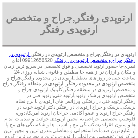
ارتوپدی رفتگر,جراح و متخصص
ارتوپدی رفتگر
ارتوپدی در رفتگر
,
جراح و متخصص ارتوپدی در رفتگر
,
ارتوپدی در
رفتگر
,
جراح و متخصص ارتوپدی در رفتگر
09912656520 آقای
قمری-با حضور ارتوپد تخصصی و فوق تخصصی در سریع ترین زمان
و مکان و ارزان تر از همه جا مطمئن و قانونی شبانه روزی 24
ساعت حتی در روز های تعطیل,ارتوپدی در محدوده رفتگر,
جراح و
متخصص ارتوپدی در محدوده رفتگر
,
ارتوپدی در منطقه رفتگر
,جراح
و متخصص ارتوپدی در منطقه رفتگر,کلینیک ارتوپدی جراح و
متخصص ارتوپدی پزشک ارتوپد,ارتوپد فنی,ارتوپد فنی در
رفتگر,ارتوپد فنی در رفتگر,اورژانس های ارتوپدی با نرخ نظام
پزشکی,پزشک و جراح ارتوپدی در رفتگر,دکتر ارتوپد خوب در
رفتگر,جراح ارتوپد و عضو آکادمی جراحان ارتوپد آمریکا،دوره
فلوشیپ تخصصی جراحی به انجمن ارتوپدی حوادث و صدمات اندام
ها و ستون فقرات,شکستگی مچ پا آسیب ها و شکستگی های مچ پا
از شایع ترین صدمات استخوانی و مفاصلی,مدرن ترین و مجهز ترین
مرکز فوق تخصصی بین المللی ارتوپدی.برترین ‏و ‏مجرب ‏ترین ‏گروه