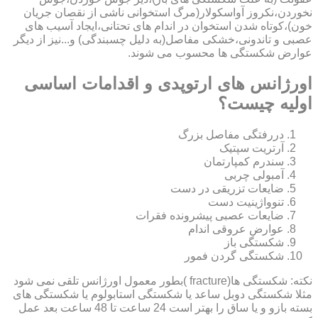
نخوردن،نکروز آواسکولار(مرگ استخوانی ناشی از نقصان جریان
خون)،کوتاه شدن استخوان در اندام های تحتانی،ایجاد آسیب های
عصبی و تاندونی،خشکی مفاصل(به دلیل چسبندگی) و...نیز از دیگر
عوارض شکستگی ها محسوب می شوند.
اورژانس های ارتوپدی و اقدامات اساسی
اولیه چیست؟
دررفتگی مفاصل بزرگ
آرتریت سپتیک
سندرم کمپارتمان
آمبولی چربی
ضایعات تزریقی در دست
تنوواژینیت دست
ضایعات عصبی پیشرونده فقرات
عوارض عروقی اندام
شکستگی باز
شکستگی گردن فمور
نکته: شکستگی ها(fracture )بطور معمول اورژانس تلقی نمی شود
مثلا شکستگی دوبل ساعد یا شکستگی استابولوم یا شکستگی های
بسته بازو و یا ساق را بهتر است 24 ساعت تا 48 ساعت بعد عمل