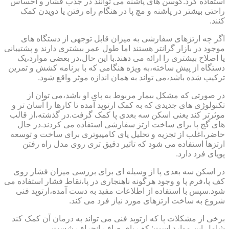
استفاده کرد.کوسن های پاشنه می توانند در جذب فشار و احساس
راحتی بیشتر در پاشنه و مچ پا در هنگام راه رفتن یا دویدن کمک
کنند.
اگر چه ارتزهای سفارشی به میزان قابل توجهی از دستگاه های
موجود در بازار گرانتر هستند اما طول عمر بیشتری دارند و پشتیبانی
یا اصلاح بیشتری را ارائه می دهند.با این حال،در بعضی موارد،یک
دستگاه از پیش ساخته،به ویژه هنگامی که با برنامه کشش و تمرین
ترکیب شده باشد،می تواند به همان اندازه موثر واقع شود.
در صورتی که مشکل بیمار مربوط به پای او باشد،می توان از
تکنولوژی های جدیدی که به کمک ارتوپد آمده تا کارها را آسان تر و
موثرتر کند یعنی اسکن سه بعدی پا کمک گرفت.در گذشته،از قالب
های گچ پا برای ساخت ارتز سفارشی استفاده می کردند.در حال
حاضر،اغلب از تجزیه و تحلیل پای کامپیوتری برای ساخت و توسعه
ارتزها استفاده می شود که تاثیر دقیق تری روی مدل راه رفتن
پویای فرد دارد.
در اسکن سه بعدی پا از وسیله ای برای بررسی میزان فشار روی
کف پا،فرم پا و وجود هرگونه ناهنجاری در پا،نقاط فشار استفاده می
شود.سپس با استفاده از اطلاعات مفید به دست آمده،ارتوپد فنی
شروع به ساخت ارتزهای مورد نیاز فرد می کند.
برخی از مشکلات پا که ارتوپد فنی می تواند به درمان آن کمک کند
شامل این موارد است: کف پای صاف،انحراف شست