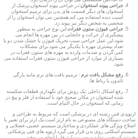
جراحی پیوند استخوان
:در جراحی پیوند استخوان،پزشک از
استخوان های دیگر قسمت های بدن برای ترمیم استخوان
آسیب دیده استفاده می کند.همچنین می توان استخوان را از
شخصی به شخص دیگر نیز پیوند زد.
جراحی فیوژن ستون فقرات
:این نوع جراحی به منظور
پیشگیری از حرکت و جابجایی در بین مهره ها انجام می
شود.این عمل جراحی سبب تحریک فیوژن یا خشک شدن دو یا
تعداد بیشتری مهره با یکدیگر می شود.برای مشکلات
کمر،گردن و صدمات وارده به مهره های ستون فقرات در
بسیاری از موارد از جراحی فیوژن ستون فقرات استفاده می
شود.
رفع مشکل بافت نرم
: ترمیم بافت های نرم مانند پارگی
تاندون یا رباط ها.
رفع اشکال داخلی :یک روش برای نگهداری قطعات شکسته
شده استخوان در مکان صحیح خود با استفاده از فلز و پیچ در
زمانی که استخوان در حال التیام است.
ارتوپدی فنی رشته ای در پزشکی است که مربوط به طراحی و
ساخت دستگاه های مصنوعی به نام ارتز است.یک ارتز برای تغییر یا
اصلاح ویژگی های عملکردی و ساختاری سیستم عصبی،عضلانی و
سیستم اسکلتی روی بدن قرار می گیرد.ارتوپد های فنی پزشکانی
هستند که تجویز،تولید و مدیریت ارتزها را انجام می دهند.