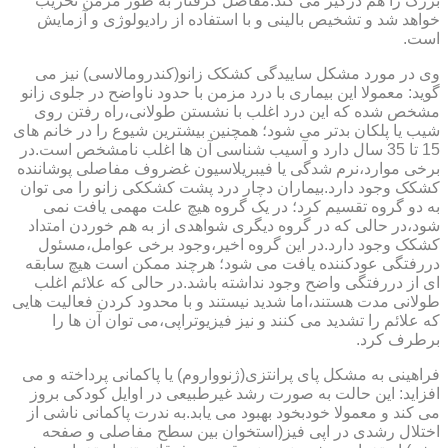
بزرگ را هم درگیر می کند.مفاصل گرفتار به طور مزمن تخریب
خواهد شد و تشخیص بالینی و با استفاده از رادیولوژی و آزمایش
است.
وی در مورد مشکل ساییدگی کشکک زانو(کندرومالاسی) نیز می
گوید: معمولا این بیماری با درد مزمن با حدود ناواضح در جلوی زانو
مشخص شده که این درد اغلب با نشستن طولانی،راه رفتن روی
شیب یا پلکان بدتر می شود؛ همچنین بیشترین شیوع را در خانم های
15 تا 35 سال دارد و آسیب شناسی آن ها اغلب نامشخص است.در
برخی موارد،نرم شدگی یا فیبریلاسیون غضروف مفاصلی پوشاننده
کشکک وجود دارد.بیماران دچار درد پشت کشککی زانو را می توان
به دو گروه تقسیم کرد؛ در یک گروه هیچ علت مهمی یافت نمی
شود،در حالی که در گروه دیگری شواهدی از به هم خوردن امتداد
کشکک وجود دارد.در این گروه اخیر،وجود برخی عوامل،مسئول
دررفتگی عودکننده یافت می شود؛ هرچند ممکن است هیچ سابقه
ای از دررفتگی واضح وجود نداشته باشد.در حالی که علائم اغلب
طولانی مدت هستند،اما شدید نیستند و با محدود کردن فعالیت هایی
که علائم را تشدید می کنند و نیز فیزیوتراپی،می توان آن ها را
برطرف کرد.
فراهینی به مشکل پای پرانتزی(ژنوواروم) یا پاکمانی پرداخته و می
افزاید: این حالت به صورت رشد غیرطبیعی در اوایل کودکی بروز
می کند و معمولا خودبخود بهبود می یابد.به ندرت پاکمانی ناشی از
اختلال رشدی در اپی فیز(استخوان بین سطح مفاصلی و صفحه