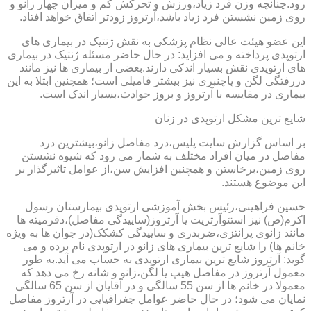
رود.چنانچه وزن فرد زیاد،ورزش و تحرکش کم و میزان چهار زانو و
روی زمین نشستن فرد زیاد باشد،آرتروز زودتر اتفاق خواهد افتاد.
این عضو هیئت عالی نظام پزشکی به نقش ژنتیک در بیماری های
ارتوپدی پرداخته و می افزاید: در حال حاضر مسئله ژنتیک در بیماری
های ارتوپدی نقش بسیار اندکی دارند.بعضی از بیماری ها نیز مانند
دررفتگی لگن و پاچنبری نیز بیشتر فامیلی است؛ همچنین ابتلا به این
بیماری در مقایسه با آرتروز و بروز حوادث،بسیار اندک است.
شایع ترین مشکل ارتوپدی در زنان
بر اساس گزارش سایت پلیس،درد مفاصل زانو،بیشترین درد
مفاصل در میان افراد مختلف به شمار می رود که شیوه نشستن
روی زمین،برخاستن و همچنین افزایش سن،از عوامل تاثیرگذار بر
این موضوع هستند.
حسین فراهینی،رئیس بخش آموزشی ارتوپدی بیمارستان رسول
اکرم(ص) نیز استئوآرتریت یا آرتروز(ساییدگی مفاصل)،دفرمیته ها
مانند زانوی پرانتزی،ضربدری و ساییدگی کشکک(در جوان ها به ویژه
خانم ها) را شایع ترین بیماری های زانو در ارتوپدی نام برده و می
گوید: آرتروز شایع ترین بیماری ارتوپدی به حساب می آید.به طور
معمول آرتروز در مفاصل هیپ یا لگن،زانو و شانه رخ می دهد که
معمولا در خانم ها از سن 55 سالگی و در آقایان از سن 65 سالگی
نمایان می شود؛ در حال حاضر عوامل جغرافیایی در آرتروز مفاصل