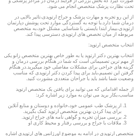
صورت گیرد که بخش بزرگی از فرایند درمان در مراکز پزشکی و
تحت نظارت پزشک متخصص انجام می شود.
از این رو تجربه و مهارت پزشک و جراح ارتوپدی،تاثیر بالایی در
درمان شما دارد.با توجه به گستردگی موارد تحت پوشش دپارتمان
ارتوپدی،بیمار ابتدا بایستی با شناسایی مشکل خود،به متخصص
مربوطه از میان تخصص های ارتوپدی دسترسی پیدا کند.
انتخاب متخصص ارتوپد:
انتخاب بهترین دکتر ارتوپد یا به طور خاص بهترین متخصص زانو یکی
از مهم ترین تصمیماتی است که شما در هنگام بررسی درمان و
گزینه های جراحی برای مشکلات مفاصلی خود میگیرید.در هنگام
گرفتن این تصمیم،باید برای پیدا کردن دکتر ارتوپدی که مناسب
وضعیت شما باشد باید با جراحان متعددی مشورت کنید.
از جمله اقداماتی که می توانید برای یافتن یک متخصص ارتوپد
مناسب،بکار برید می توان به موارد زیر اشاره کرد:
از پزشک طب عمومی خود،خانواده و دوستان و منابع آنلاین
برای پیدا کردن بهترین متخصص ارتوپد کمک بگیرید.
بررسی میزان تجربه و گواهی نامه های جراح ارتوپد.
ملاقات با جراح و بررسی رفتار و محیط کاری او
متخصص ارتوپدی در ادامه به موضوع اورژانس های ارتوپدی اشاره