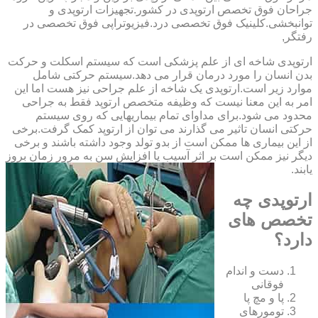
‏جراحان ‏فوق ‏تخصص ‏ارتوپدی ‏در ‏کشور.تجهیزات ارتوپدی و
توانبخشی.کلینیک فوق تخصصی درد.فیزیوتراپی فوق تخصصی در
رفتگر,
ارتوپدی شاخه ای از علم پزشکی است که سیستم اسکلت و حرکت
بدن انسان را مورد درمان قرار می دهد.سیستم حرکتی شامل
موارد زیر است.ارتوپدی یک شاخه از علم جراحی نیز هست اما این
امر به این معنا نیست که وظیفه متخصص ارتوپد فقط به جراحی
محدود می شود.برای مداوای تمام بیماریهایی که روی سیستم
حرکتی انسان تاثیر می گذارند می توان از ارتوپد کمک گرفت.برخی
از این بیماری ها ممکن است از بدو تولد وجود داشته باشند و برخی
دیگر نیز ممکن است بر اثر آسیب یا افزایش سن به مرور زمان بروز
یابند.
ارتوپدی چه
تخصص های
دارد؟
دست و اندام
فوقانی
پا و مچ پا
تومورهای