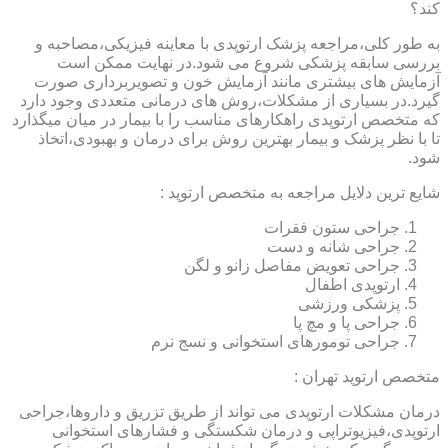
کند؟
به طور کلی،مراجعه پزشک ارتوپدی با معاینه فیزیکی،مصاحبه و
بررسی سابقه پزشکی شروع می شود.در نهایت ممکن است
آزمایش های بیشتری مانند آزمایش خون و تصویربرداری صورت
گیرد.در بسیاری از مشکلات،روش های درمانی متعددی وجود دارد
که متخصص ارتوپدی راهکارهای مناسب را با بیمار در میان میگذارد
تا با نظر پزشک و بیمار بهترین روش برای درمان و بهبودی،اتخاذ
شود.
شایع ترین دلایل مراجعه به متخصص ارتوپد :
جراحی ستون فقرات
جراحی شانه و دست
جراحی تعویض مفاصل زانو و لگن
ارتوپدی اطفال
پزشکی ورزشی
جراحی پا و مچ پا
جراحی تومورهای استخوانی و نسج نرم
متخصص ارتوپد تهران :
درمان مشکلات ارتوپدی می تواند از طریق تزریق و داروها،جراحی
ارتوپدی،فیزیوتراپی و درمان شکستگی و فشارهای استخوانی