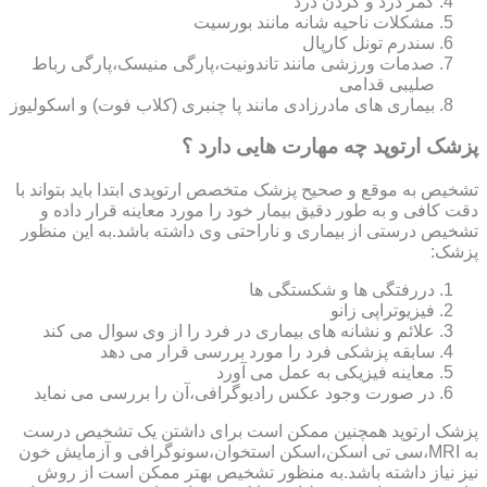
کمر درد و گردن درد
مشکلات ناحیه شانه مانند بورسیت
سندرم تونل کارپال
صدمات ورزشی مانند تاندونیت،پارگی منیسک،پارگی رباط
صلیبی قدامی
بیماری های مادرزادی مانند پا چنبری (کلاب فوت) و اسکولیوز
پزشک ارتوپد چه مهارت هایی دارد ؟
تشخیص به موقع و صحیح پزشک متخصص ارتوپدی ابتدا باید بتواند با
دقت کافی و به طور دقیق بیمار خود را مورد معاینه قرار داده و
تشخیص درستی از بیماری و ناراحتی وی داشته باشد.به این منظور
پزشک:
دررفتگی ها و شکستگی ها
فیزیوتراپی زانو
علائم و نشانه های بیماری در فرد را از وی سوال می کند
سابقه پزشکی فرد را مورد بررسی قرار می دهد
معاینه فیزیکی به عمل می آورد
در صورت وجود عکس رادیوگرافی،آن را بررسی می‎ نماید
پزشک ارتوپد همچنین ممکن است برای داشتن یک تشخیص درست
به MRI،سی تی اسکن،اسکن استخوان،سونوگرافی و آزمایش خون
نیز نیاز داشته باشد.به منظور تشخیص بهتر ممکن است از روش