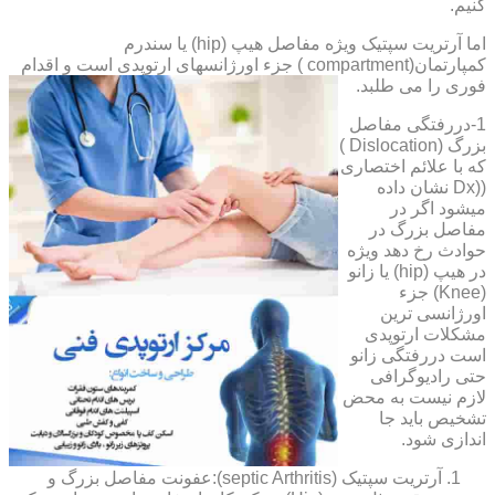
کنیم.
اما آرتریت سپتیک ویژه مفاصل هیپ (hip) یا سندرم
کمپارتمان(compartment ) جزء اورژانسهای ارتوپدی است و اقدام
فوری را می طلبد.
1-دررفتگی مفاصل
بزرگ (Dislocation )
که با علائم اختصاری
((Dx نشان داده
میشود اگر در
مفاصل بزرگ در
حوادث رخ دهد ویژه
در هیپ (hip) یا زانو
(Knee) جزء
اورژانسی ترین
مشکلات ارتوپدی
است دررفتگی زانو
حتی رادیوگرافی
لازم نیست به محض
تشخیص باید جا
اندازی شود.
آرتریت سپتیک (septic Arthritis):عفونت مفاصل بزرگ و