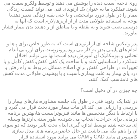
روی ناحیه آسیب دیده را پوشش می دهند و توسط ولکرو سفت می
شوند.عملکرد ما به عنوان یک ارتوپدی فنی می تواند کیفیت زندگی
بیمار را در طول دوره توانبخشی و یا حتی بقیه زندگی تغییر دهد.با
توجه به استفاده طولانی مدت از از ارتزها،لازم است که آنها به
درستی نصب شوند و به نقطه و یا مناطق آزار دهنده بدن بیمار فشار
نیاورند.
پدر وتیکس شاخه ای از ارتوپدی است که به طور خاص برای پاها و
اندام های پایینی بدن به کار می رود.پروتزیست برای ارزیابی اندام
تحتانی و بیومکانیک آن آموزش دیده است.آنها می توانند اختلال
عملکرد را شناسایی کنند و با ساخت یک کفی کفش،کفش کامل و یا
تغییرات در طراحی کفش برای اصلاح مسائل مربوط به راه رفتن یا
درد پای بیمار به علت بیماری،آسیب و یا پوشیدن طولانی مدت کفش
های نامناسب کمک کنند.
چه چیزی در آن دخیل است؟
در ابتدا یک ارتوپد فنی در طول یک جلسه مشاوره،نیازهای بیمار را
بررسی و ارزیابی می کند.الزامات بیمار مورد بحث قرار می گیرد و
با ارتباط با دیگر متخصص ها مانند فیزیوتراپیست ها،بهترین برنامه
درمانی برای جراحت انتخاب می شود.به طور سنتی،ارتزها وسیله
ای ساخته شده توسط اندازه گیری اندام تحت تاثیر بودند که دو سوی
آن را باهم نگه می داشت.در حال حاضر،برنامه های مدل سازی
کامپیوتری مانند CAD و CAM می توانند مورد استفاده قرار