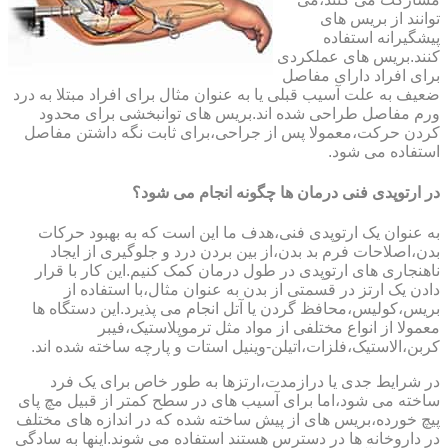
توانند از بریس های
پیشگیرانه استفاده
کنند.بریس های عملکردی
برای افراد دارای مفاصل
ضعیف به علت آسیب قبلی یا به عنوان مثال برای افراد مبتلا به درد
ورم مفاصل طراحی شده اند.بریس های توانبخشی برای محدود
کردن حرکت،معمولا پس از جراحی،برای ثابت نگه داشتن مفاصل
استفاده می شود.
در ارتوپدی فنی درمان ها چگونه انجام می شود؟
به عنوان یک ارتوپدی فنی،هدف ما این است که به بهبود حرکات
بدن،اصلاحات فرم بد بدن،از بین بردن درد و جلوگیری از ایجاد
ناهنجاری های ارتوپدی در طول درمان کمک کنیم.این کار با قرار
دادن یک ارتز در قسمتی از بدن به عنوان مثال،با استفاده از
بریس،کولیس،محافظ گردن یا آتل انجام می پذیرد.این دستگاه ها
معمولا از انواع مختلفی از مواد مثل ترموپلاستیک،فیبر
کربن،الاستیک،فلزات،اتیلن-وینیل استات و پارچه ساخته شده اند.
در شرایط جدی یا درازمدت،ارتزها به طور خاص برای یک فرد
ساخته می شود،اما برای آسیب های در سطح کمتر از قبیل مچ پای
پیچ خورده،بریس های از پیش ساخته شده که در اندازه های مختلف
در داروخانه ها در دسترس هستند استفاده می شوند.اینها به سادگی