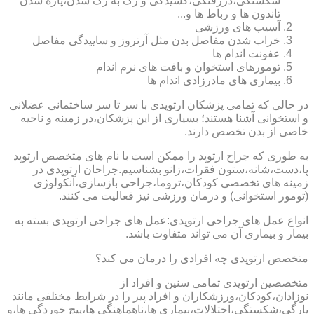
شکستگی،دررفتگی،کشیدگی و رگ به رگ شدن،پاره شدن
تاندون ها و رباط ها و...
آسیب های ورزشی
خراب شدن مفاصل بدن مثل آرتروز و ساییدگی مفاصل
عفونت اندام ها
تومورهای استخوان و بافت های نرم اندام
بیماری های مادرزادی اندام ها
در حالی که تمامی پزشکان ارتوپدی با سر تا سر ساختمانی عضلانی
و استخوانی آشنا هستند؛ بسیاری از این پزشکان،در زمینه و ناحیه
خاصی از بدن تخصص دارند.
به طوری که جراح ارتوپد را ممکن است با نام های متخصص ارتوپد
پا،دست،شانه،ستون فقرات،زانو بشناسیم.جراحان ارتوپدی در
زمینه های تخصصی کودکان،تروما،جراحی بازسازی،آنکولوژی
(تومور استخوانی) و درمان ورزشی نیز فعالیت می کنند.
انواع عمل های جراحی ارتوپدی:عمل های جراحی ارتوپدی بسته به
بیمار و بیماری آن می تواند متفاوت باشد.
متخصص ارتوپدی چه افرادی را درمان می کند؟
متخصصین ارتوپدی تمامی سنین و افراد از
نوزادان،کودکان،ورزشکاران و افراد پیر را در شرایط مختلفی مانند
پارگی،شکستگی،اختلالات،بیماری ها،ناهماهنگی ها،پیچ خوردگی ها،و