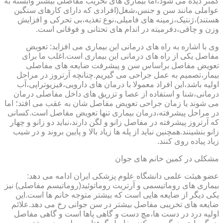
کمتر دیده می شود،اما بیماری های تخریب مفاصلی بیشتر وابسته به
عواملی مانند سن و جنس،شغل(افرادی که دارای کارهای سنگین
هستند)،ژنتیک،زمینه های فامیلی،نوع تغذیه،بی تحرکی و افزایش
وزن و چاقی،دفرمیته در اندام های تحتانی و فوقانی است.
وی با اشاره به راه های درمانی این بیماری می افزاید: تعویض
مفاصل یکی از راه های درمانی این بیماری است.اغلب ما برای
تعویض مفاصل براساس سن و پیشرفت ضایعه های مفاصلی
بیمار،تصمیم به عمل جراحی می گیریم.چنانچه آرتروز در مراحل
اولیه باشد،این افراد معمولا با درمان های دارویی،فیزیوتراپی،آب
درمانی،شنا و استفاده از عصا و تزریق های داخل مفاصلی درمان
می شوند یا زمان جراحی تعویض مفاصل شان به عقب می افتد؛ اما
در مراحل پیشرفته،درمان بیماری تنها تعویض مفاصل است.کسانی
که آرتروز پیشرفته در مفاصل زانو و لگن دارند،نباید دو زانو و چهار
زانو بنشینند.همچنین نباید از پله ها زیاد بالا و پایین بروند و در شیب
زیاد پیاده روی کنند.
مشکلی در کمین خانم های جوان
عضو هیئت علمی دانشگاه علوم پزشکی ایران ادامه می دهد:
بیماری های روماتیسمی و آرتریت روماتوئید(روماتیسم مفاصلی) نیز
یکی دیگر از ضایعه هایی است که بیشتر متوجه خانم ها است.این
ضایعه های تخریبی مفاصل بیشتر در سن جوانی رخ می دهد.علائم
اولیه درد در دست ها،مچ دست و گاهی پاها است و گاهی مفاصل