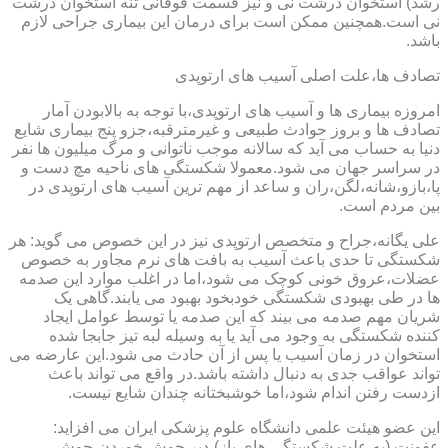
رشد) استخوان درشت نی و نیز قسمت فوقانی تنه استخوان درشت
نی است.همچنین ممکن است برای درمان این بیماری جراحی لازم
باشد.
تصادف ها،علت اصلی آسیب های ارتوپدی
امروزه بیماری ها و آسیب های ارتوپدی،با توجه به بالابودن آمار
تصادف ها و بروز حوادث طبیعی و غیرمترقبه،جزو پنج بیماری شایع
دنیا به حساب می آید که سالانه موجب ناتوانی و مرگ میلیون ها نفر
در سراسر جهان می شود.معمولا شکستگی های ناحیه مچ دست و
پا،بازو،شانه،لگن،ران و ساعد از مهم ترین آسیب های ارتوپدی در
بین مردم است.
علی یگانه،جراح و متخصص ارتوپدی نیز در این خصوص می گوید: هر
شکستگی تا حدی باعث آسیب به بافت های نرم مجاور به خصوص
عضلات،عروق خونی کوچک می شود،اما در اغلب موارد این صدمه
ها در طی بهبودی شکستگی خودبخود بهبود می یابند.گاهی یک
شریان مهم صدمه می بیند که این صدمه یا توسط عوامل ایجاد
کننده شکستگی به وجود می آید یا به وسیله لبه تیز جابجا شده
استخوان در زمان آسیب یا پس از آن حادث می شود.این عارضه می
تواند عواقب جدی به دنبال داشته باشد.در واقع می تواند باعث
ازدست رفتن اندام شود،اما خوشبختانه چندان شایع نیست.
این عضو هیئت علمی دانشگاه علوم پزشکی ایران می افزاید:
عفونت (به علت شکستگی های باز)،دیر جوش خوردن،جوش