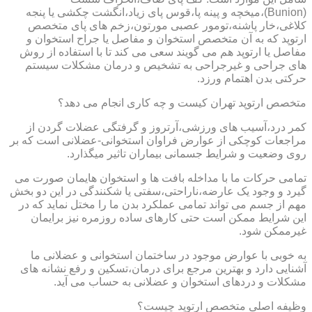
(Bunion)،میخچه و پینه پا،قوس پای زیاد،انگشت چکشی یا پنجه
کلاغی،خار پاشنه،تومور عصبی مورتون،زخم های پای متخصص
ارتوپد که به آن متخصص استخوان و مفاصل یا جراح استخوان و
مفاصل یا ارتوپد هم می گویند سعی می کند تا با استفاده از روش
های جراحی و غیرجراحی به تشخیص و درمان مشکلات سیستم
حرکتی بدن اهتمام ورزد.
متخصص ارتوپد تهران کیست و چه کاری انجام می دهد؟
کمر درد،آسیب های ورزشی،آرتروز و گرفتگی عضلات گردن از
مراجعات کوچکی از عوارض فراوان استخوانی-عضلانی است که بر
روی وضعیت و شرایط جسمانی بیماران تاثیر میگذارد.
تمامی حرکات ما با مداخله بافت ها و استخوان هایمان صورت می
گیرد و وجود یک عارضه،ناراحتی،سفتی یا شکنندگی در این دو بخش
مهم از جسم می تواند تمامی عملکرد بدن ما را مختل نماید که در
این شرایط ممکن است حتی کارهای ساده روزمره نیز برایمان
غیرممکن شود.
به خوبی با عوارض موجود در ساختمان استخوانی و عضلانی ما
آشنایی دارد و بهترین مرجع برای درمان،تسکین و رفع نشانه های
مشکلات و دردهای استخوان و عضلانی به حساب می آید.
وظیفه اصلی متخصص ارتوپد چیست؟