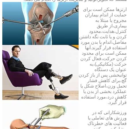
ارتزها ممکن است برای
حمایت از اندام بیماران
مجروح یا مبتلا به
بیماری،از طریق
کنترل،هدایت،محدود
کردن و یا ثابت نگه داشتن
مفاصل،اندام یا بدن مورد
استفاده قرار گیرند.آنها
ممکن است برای محدود
کردن حرکت،فعال کردن
حرکت (مکانیکی)،به
عنوان یک دستگاه
توانبخشی پس از باز کردن
گچ،برای کاهش فشار
تحمل وزن،اصلاح شکل یا
عملکرد بخشی از بدن یا
کاهش درد،مورد استفاده
قرار گیرد.
ورزشکارانی که در
ورزش های تعاملی یا
فعالیت های خطرناک
مشارکت می کنند،می