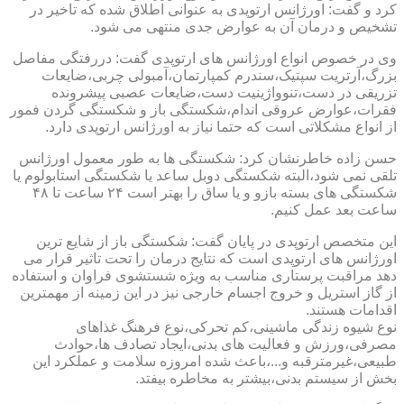
کرد و گفت: اورژانس ارتوپدی به عنوانی اطلاق شده که تاخیر در
تشخیص و درمان آن به عوارض جدی منتهی می شود.
وی در خصوص انواع اورژانس های ارتوپدی گفت: دررفتگی مفاصل
بزرگ،آرتریت سپتیک،سندرم کمپارتمان،آمبولی چربی،ضایعات
تزریقی در دست،تنوواژینیت دست،ضایعات عصبی پیشرونده
فقرات،عوارض عروقی اندام،شکستگی باز و شکستگی گردن فمور
از انواع مشکلاتی است که حتما نیاز به اورژانس ارتوپدی دارد.
حسن زاده خاطرنشان کرد: شکستگی ها به طور معمول اورژانس
تلقی نمی شود،البته شکستگی دوبل ساعد یا شکستگی استابولوم یا
شکستگی های بسته بازو و یا ساق را بهتر است ۲۴ ساعت تا ۴۸
ساعت بعد عمل کنیم.
این متخصص ارتوپدی در پایان گفت: شکستگی باز از شایع ترین
اورژانس های ارتوپدی است که نتایج درمان را تحت تاثیر قرار می
دهد مراقبت پرستاری مناسب به ویژه شستشوی فراوان و استفاده
از گاز استریل و خروج اجسام خارجی نیز در این زمینه از مهمترین
اقدامات هستند.
نوع شیوه زندگی ماشینی،کم تحرکی،نوع فرهنگ غذاهای
مصرفی،ورزش و فعالیت های بدنی،ایجاد تصادف ها،حوادث
طبیعی،غیرمترقبه و...،باعث شده امروزه سلامت و عملکرد این
بخش از سیستم بدنی،بیشتر به مخاطره بیفتد.