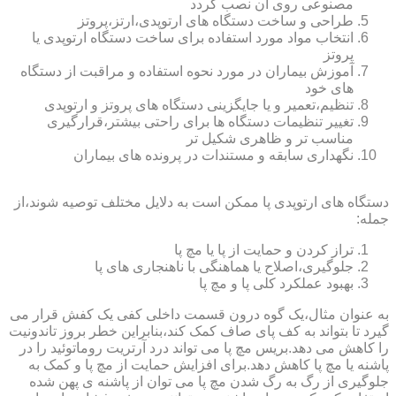
مصنوعی روی آن نصب گردد
طراحی و ساخت دستگاه های ارتوپدی،ارتز،پروتز
انتخاب مواد مورد استفاده برای ساخت دستگاه ارتوپدی یا
پروتز
آموزش بیماران در مورد نحوه استفاده و مراقبت از دستگاه
های خود
تنظیم،تعمیر و یا جایگزینی دستگاه های پروتز و ارتوپدی
تغییر تنظیمات دستگاه ها برای راحتی بیشتر،قرارگیری
مناسب تر و ظاهری شکیل تر
نگهداری سابقه و مستندات در پرونده های بیماران
دستگاه های ارتوپدی پا ممکن است به دلایل مختلف توصیه شوند،از
جمله:
تراز کردن و حمایت از پا یا مچ پا
جلوگیری،اصلاح یا هماهنگی با ناهنجاری های پا
بهبود عملکرد کلی پا و مچ پا
به عنوان مثال،یک گوه درون قسمت داخلی کفی یک کفش قرار می
گیرد تا بتواند به کف پای صاف کمک کند،بنابراین خطر بروز تاندونیت
را کاهش می دهد.بریس مچ پا می تواند درد آرتریت روماتوئید را در
پاشنه یا مچ پا کاهش دهد.برای افزایش حمایت از مچ پا و کمک به
جلوگیری از رگ به رگ شدن مچ پا می توان از پاشنه ی پهن شده