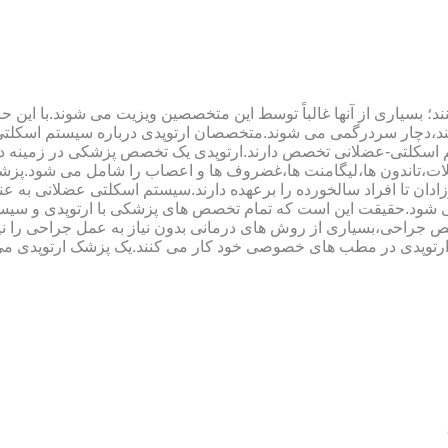
؛ بسیاری از آنها غالباً توسط این متخصصین ویزیت می شوند.با این ح
هند،دچار سردرگمی می شوند.متخصصان ارتوپدی درباره سیستم اسکلت
 اسکلتی-عضلانی تخصص دارند.ارتوپدی یک تخصص پزشکی در زمینه د
،تاندون ها،لیگامنت ها،غضروف ها و اعصاب را شامل می شود.پزشک
دان تا افراد سالخورده را برعهده دارند.سیستم اسکلتی عضلانی به ع
می شود.حقیقت این است که تمام تخصص های پزشکی با ارتوپدی و سیس
جراحی،بسیاری از روش های درمانی بدون نیاز به عمل جراحی را نیز ب
 ارتوپدی در مطب های خصوصی خود کار می کنند.یک پزشک ارتوپدی می