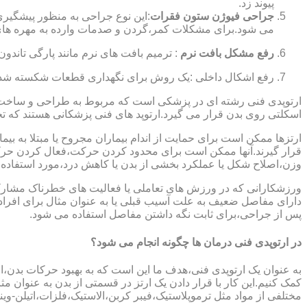
پیوند زد.
جراحی فیوژن ستون فقرات
:این نوع جراحی به منظور پیشگیری
می شود.برای مشکلات کمر،گردن و صدمات وارده به مهره های
رفع مشکل بافت نرم
: ترمیم بافت های نرم مانند پارگی تاندون 
رفع اشکال داخلی :یک روش برای نگهداری قطعات شکسته شده است
ارتوپدی فنی رشته ای در پزشکی است که مربوط به طراحی و ساخت د
اسکلتی روی بدن قرار می گیرد.ارتوپد های فنی پزشکانی هستند که تجوی
ارتزها ممکن است برای حمایت از اندام بیماران مجروح یا مبتلا به بی
قرار گیرند.آنها ممکن است برای محدود کردن حرکت،فعال کردن حرک
وزن،اصلاح شکل یا عملکرد بخشی از بدن یا کاهش درد،مورد استفاده ق
ورزشکارانی که در ورزش های تعاملی یا فعالیت های خطرناک مشارکت 
دارای مفاصل ضعیف به علت آسیب قبلی یا به عنوان مثال برای افرا
پس از جراحی،برای ثابت نگه داشتن مفاصل استفاده می شود.
در ارتوپدی فنی درمان ها چگونه انجام می شود؟
به عنوان یک ارتوپدی فنی،هدف ما این است که به بهبود حرکات بدن،اص
کمک کنیم.این کار با قرار دادن یک ارتز در قسمتی از بدن به عنوان مثا
مختلفی از مواد مثل ترموپلاستیک،فیبر کربن،الاستیک،فلزات،اتیلن-وین