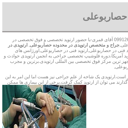
حصاربوعلی
09912656520 آقای قمری-با حضور ارتوپد تخصصی و فوق تخصصی در
جراح و متخصص ارتوپدی در محدوده حصاربوعلی
,
ارتوپدی در
د فنی در حصاربوعلی,ارتوپد فنی در حصاربوعلی,اورژانس های
وپد آمریکا،دوره فلوشیپ تخصصی جراحی به انجمن ارتوپدی حوادث و
 ترین مرکز فوق تخصصی بین المللی ارتوپدی.برترین ‏و ‏مجرب
بوعلی,
ت.ارتوپدی یک شاخه از علم جراحی نیز هست اما این امر به این
ارند می توان از ارتوپد کمک گرفت.برخی از این بیماری ها ممکن