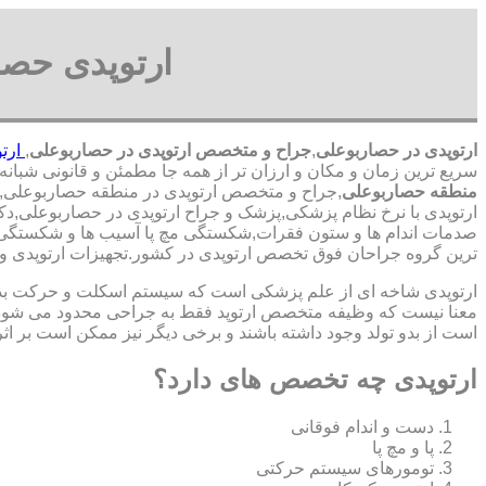
ارتوپدی حص
ارتوپدی در حصاربوعلی
,
جراح و متخصص ارتوپدی در حصاربوعلی
,
ارتو
سریع ترین زمان و مکان و ارزان تر از همه جا مطمئن و قانونی شبانه روزی 24 ساعت حتی در روز های تعطیل,ارتوپدی در محدوده
منطقه حصاربوعلی
,جراح و متخصص ارتوپدی در منطقه حصاربوعلی,کلی
ارتوپدی با نرخ نظام پزشکی,پزشک و جراح ارتوپدی در حصاربوعلی,دک
صدمات اندام ها و ستون فقرات,شکستگی مچ پا آسیب ها و شکستگی ها
‏ترین ‏گروه ‏جراحان ‏فوق ‏تخصص ‏ارتوپدی ‏در ‏کشور.تجهیزات ارتو
ارتوپدی شاخه ای از علم پزشکی است که سیستم اسکلت و حرکت بدن ا
معنا نیست که وظیفه متخصص ارتوپد فقط به جراحی محدود می شود.برا
است از بدو تولد وجود داشته باشند و برخی دیگر نیز ممکن است بر اثر
ارتوپدی چه تخصص های دارد؟
دست و اندام فوقانی
پا و مچ پا
تومورهای سیستم حرکتی