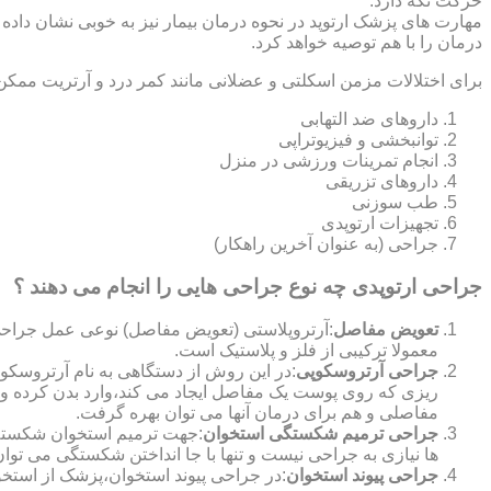
حرکت نگه دارد.
مهارت های پزشک ارتوپد در نحوه درمان بیمار نیز به خوبی نشان داده
درمان را با هم توصیه خواهد کرد.
برای اختلالات مزمن اسکلتی و عضلانی مانند کمر درد و آرتریت ممکن
داروهای ضد التهابی
توانبخشی و فیزیوتراپی
انجام تمرینات ورزشی در منزل
داروهای تزریقی
طب سوزنی
تجهیزات ارتوپدی
جراحی (به عنوان آخرین راهکار)
جراحی ارتوپدی چه نوع جراحی هایی را انجام می دهند ؟
تعویض مفاصل
:آرتروپلاستی (تعویض مفاصل) نوعی عمل جراحی
معمولا ترکیبی از فلز و پلاستیک است.
جراحی آرتروسکوپی
:در این روش از دستگاهی به نام آرتروس
ریزی که روی پوست یک مفاصل ایجاد می کند،وارد بدن کرده و
مفاصلی و هم برای درمان آنها می توان بهره گرفت.
جراحی ترمیم شکستگی استخوان
:جهت ترمیم استخوان شکسته گ
ها نیازی به جراحی نیست و تنها با جا انداختن شکستگی می توان
جراحی پیوند استخوان
:در جراحی پیوند استخوان،پزشک از استخ