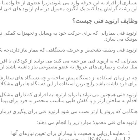
بسیاری از افراد به این حرفه وارد می شوند،زیرا عضوی از خانواده ی
این رشته گرایش پیدا کنند.یک انگیزه معمول در تمام ارتوپد های فنی 
وظایف ارتوپد فنی چیست؟
ارتوپد فنی بیمارانی که برای حرکت خود به وسایل و تجهیزات کمکی نی
بیونیک می سازد.
ارتوپد فنی وظیفه تشخیص و عرضه دستگاهی که بیمار نیاز دارد،چه ی
بیمارانی که به ارتوپد فنی مراجعه می کنند می توانند از کودکان تا 
مثل دیابت و بیماری های عروق به عضو مصنوعی نیاز داشته باشند.ارت
چه در زمان استفاده از دستگاه پیش ساخته و چه دستگاه های سفارشی 
برای فرد داشته باشد.رایج ترین استفاده از این دستگاه ها برای مشکل
ارتوپد فنی همچنین می تواند با تولید ارتزها به افرادی که دارای مش
اقدام به ساختن ارتز و یا کفش طبی مناسب منحصر به فرد برای بیما
هنگامی که پروتز یا ارتز نصب می شود،ارتوپد فنی برای پیگیری درمان
ارتوپد های فنی معمولا موارد زیر را انجام می دهند:
معاینه،ارزیابی و صحبت با بیماران برای تعیین نیازهای آنها
ارزیابی بیومکانیکال در صورت نیاز