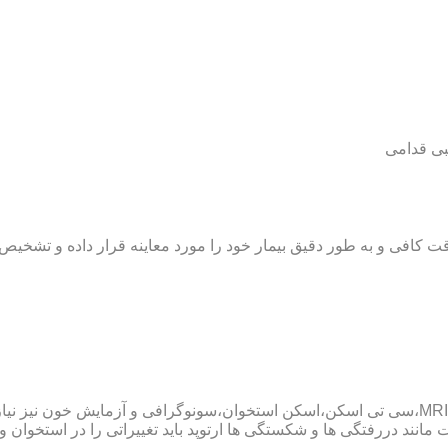
بی قدامی
ت کافی و به طور دقیق بیمار خود را مورد معاینه قرار داده و تشخیص
پزشک ارتوپد همچنین ممکن است برای داشتن یک تشخیص درست به MRI،سی تی اسکن،اسکن استخوان،سو
ند دررفتگی ها و شکستگی ها ارتوپد باید تغییراتی را در استخوان و مف