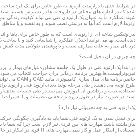
در شرایط جدی یا درازمدت،ارتزها به طور خاص برای یک فرد ساخته 
شده که در اندازه های مختلف در داروخانه ها در دسترس هستند است
شوند.عملکرد ما به عنوان یک ارتوپدی فنی می تواند کیفیت زندگی بیمار
ارتزها،لازم است که آنها به درستی نصب شوند و به نقطه و یا مناطق آزا
پدر وتیکس شاخه ای از ارتوپدی است که به طور خاص برای پاها و اندام
دیده است.آنها می توانند اختلال عملکرد را شناسایی کنند و با ساخ
درد پای بیمار به علت بیماری،آسیب و یا پوشیدن طولانی مدت کفش ه
چه چیزی در آن دخیل است؟
در ابتدا یک ارتوپد فنی در طول یک جلسه مشاوره،نیازهای بیمار را برر
فیزیوتراپیست ها،بهترین برنامه درمانی برای جراحت انتخاب می شود.
حاضر،برنامه
طرح اولیه می دهند.در طی مرحله تولید بعدی،ارتوپد فنی و ارتوپد بر
استفاده،نصب و برداشتن آن آموزش می بیند.در طی جلسات بعدی،ارتوپ
است.در صورت نیاز در طول دوره توانبخشی تنظیمات و یا تعمیرات ان
یک ارتوپد فنی به چه تجربیاتی نیاز دارد؟
برای تبدیل شدن به یک ارتوپد فنی،شما باید به یادگیری چگونگی حر
نیاز،داشته باشید.مهارت های بین فردی نیز لازم است چرا که شما با ب
استفاده از ابتکار عمل و کار تیمی.مهارت های IT قوی در اینکار در حال پر رنگ تر شدن است،زیرا فناوری کامپیوتری تبدیل به بخش قابل توجهی از فرایند تولید ابزارهای مربوط به ارتوپدی فنی می شود.