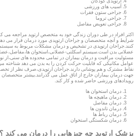
ارتوپدی کودکان
آسیب های ورزشی
جراحی ستون فقرات
جراحی تروما
جراحی تعویض مفاصل
اکثر افراد در طی دوران زندگی خود به متخصص ارتوپد مراجعه می کنند
شرایط و آنچه متخصصان و جراحان ارتوپدی مورد درمان قرار می د
کنند.جراحان ارتوپدی در تشخیص و درمان مشکلات مربوط به سیستم
عضلانی بدن است.سیستم اسکلتی-عضلانی،استخوان ها،مفاصل،عضلات
مسئولیت مراقبت و درمان بیماران در تمامی محدوده های سنی،از نوزا
عوامل مکانیکی که قابلیت حرکت کردن را به بدن می دهد شناخته 
نقاط مشترک و هم پوشانی دارند.جراحان ارتوپدی،صرف نظر از تخصص 
جهت درمان بیماران خارج از اتاق عمل می گذرانند.بیشتر متخصصان
رویدادهای ورزشی حاضر شده و کار کند.
درمان استخوان ها
درمان ماهیچه ها
درمان مفاصل
درمان تاندون ها
درمان رباط ها
درمان شکستگی استخوان
پزشک ارتوپد چه چیزهایی را درمان می کند ؟