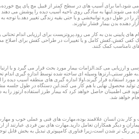
می شود،اما برای آسیب های در سطح کمتر از قبیل مچ پای پیچ خورده
فاده می شوند.اینها به سادگی روی ناحیه آسیب دیده را پوشش می ده
 را در طول دوره توانبخشی و یا حتی بقیه زندگی تغییر دهد.با توجه به 
ر دهنده بدن بیمار فشار نیاورند.
 های پایینی بدن به کار می رود.پروتزیست برای ارزیابی اندام تحتانی 
ت یک کفی کفش،کفش کامل و یا تغییرات در طراحی کفش برای اصلاح مسا
ای نامناسب کمک کنند.
سی و ارزیابی می کند.الزامات بیمار مورد بحث قرار می گیرد و با ارتب
به طور سنتی،ارتزها وسیله ای ساخته شده توسط اندازه گیری اندام تح
 های مدل سازی کامپیوتری مانند CAD و CAM می توانند مورد استفاده قرار گیرند،اولا اندازه گیری
ای تولید محصول نهایی با هم کار می کنند.این دستگاه در طول جلسه م
د فنی اطمینان حاصل خواهد کرد که بیمار طرز استفاده ارتوز را به 
جام خواهد شد.
کت و کار بدن انسان علاقمند بوده،مهارت های فنی و عملی خوب و مها
یماران و دیگر همکاران تعامل دارید.مهارت های بین فردی عبارتند از 