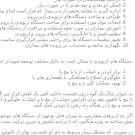
اسکن دو بعدی و سه بعدی پا در صورت نیاز
اندازه گیری یا معاینه بخشی از بدن بیمار که قرار است اندام
طراحی و ساخت دستگاه های ارتوپدی،ارتز،پروتز
انتخاب مواد مورد استفاده برای ساخت دستگاه ارتوپدی یا پروتز
آموزش بیماران در مورد نحوه استفاده و مراقبت از دستگاه ها
تنظیم،تعمیر و یا جایگزینی دستگاه های پروتز و ارتوپدی
تغییر تنظیمات دستگاه ها برای راحتی بیشتر،قرارگیری مناسب
نگهداری سابقه و مستندات در پرونده های بیماران
دستگاه های ارتوپدی پا ممکن است به دلایل مختلف توصیه شوند،از جم
تراز کردن و حمایت از پا یا مچ پا
جلوگیری،اصلاح یا هماهنگی با ناهنجاری های پا
بهبود عملکرد کلی پا و مچ پا
به عنوان مثال،یک گوه درون قسمت داخلی کفی یک کفش قرار می گیرد تا
یا مچ پا کاهش دهد.برای افزایش حمایت از مچ پا و کمک به جلوگیری 
پاشنه و مچ پا در هنگام راه رفتن یا دویدن کمک کنند.
اگر چه ارتزهای سفارشی به میزان قابل توجهی از دستگاه های موجود در
پیش ساخته،به ویژه هنگامی که با برنامه کشش و تمرین ترکیب شده باش
در صورتی که مشکل بیمار مربوط به پای او باشد،می توان از تکنولوژی