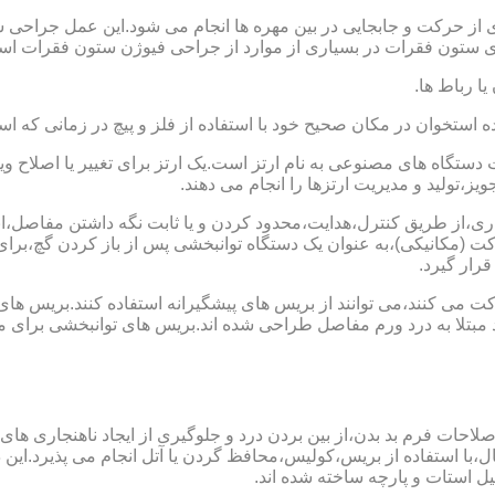
 از حرکت و جابجایی در بین مهره ها انجام می شود.این عمل جراحی س
 ستون فقرات در بسیاری از موارد از جراحی فیوژن ستون فقرات است
یا رباط ها.
خوان در مکان صحیح خود با استفاده از فلز و پیچ در زمانی که است
ستگاه های مصنوعی به نام ارتز است.یک ارتز برای تغییر یا اصلا
ز،تولید و مدیریت ارتزها را انجام می دهند.
ماری،از طریق کنترل،هدایت،محدود کردن و یا ثابت نگه داشتن مفاصل،اند
ت (مکانیکی)،به عنوان یک دستگاه توانبخشی پس از باز کردن گچ،بر
رار گیرد.
می کنند،می توانند از بریس های پیشگیرانه استفاده کنند.بریس های
د مبتلا به درد ورم مفاصل طراحی شده اند.بریس های توانبخشی برای
لاحات فرم بد بدن،از بین بردن درد و جلوگیری از ایجاد ناهنجاری های
ل،با استفاده از بریس،کولیس،محافظ گردن یا آتل انجام می پذیرد.این دس
یل استات و پارچه ساخته شده اند.