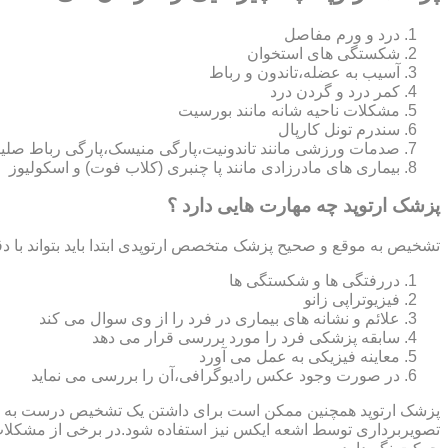
درد و ورم مفاصل
شکستگی های استخوان
آسیب به عضله،تاندون و رباط
کمر درد و گردن درد
مشکلات ناحیه شانه مانند بورسیت
سندرم تونل کارپال
صدمات ورزشی مانند تاندونیت،پارگی منیسک،پارگی رباط صلی
بیماری های مادرزادی مانند پا چنبری (کلاب فوت) و اسکولیوز
پزشک ارتوپد چه مهارت هایی دارد ؟
تشخیص به موقع و صحیح پزشک متخصص ارتوپدی ابتدا باید بتواند با دق
دررفتگی ها و شکستگی ها
فیزیوتراپی زانو
علائم و نشانه های بیماری در فرد را از وی سوال می کند
سابقه پزشکی فرد را مورد بررسی قرار می دهد
معاینه فیزیکی به عمل می آورد
در صورت وجود عکس رادیوگرافی،آن را بررسی می‎ نماید
تصویربرداری توسط اشعه ایکس نیز استفاده شود.در برخی از مشکلات مان