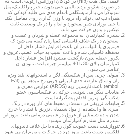
عمقی مثل هیپ (Hip) در کودکان اورژانس ارتوپدی است که
در صورت شک و تردید بالینی حتی بدون تاخیر پاراکلینیک،مثل
سونوگرافی یا آزمایشگاهی،اقدام جدی می طلبد کودکی که
همراه تب نمی تواند راه برود یا وزن گذاری روی مفاصل بکند
یا حتی نوزادی شیر نمیخورد و اندام را در یک وضعیت ثابت
فیکس و بدون حرکت می ماند.
سندرم کمپارتمان :به مجموعه عضله و شریان و عصب و
استخوان در یک غلاف فاسیایی کمپارتان گفته می شود که
خونریزی یا التهاب در آن باعث افزایش فشار داخل آن
محفظه فاسیایی شده و باعث آسیب به حیات عصب،عروق و
نکروز عضله بدون بازگشت میشود افزایش فشار داخل
کمپارتمان بالای 30 تا 40 میلیمتر جیوه باعث نابودی آن
عناصر می شود.
آمبولی چربی پس از شکستگی لگن یا استخوانهای بلند ویژه
ران و ساق عارضه جدی آمبولی چربی رخ میدهد.این (Fat
emboli) باعث نارسایی ریه (ARDS) عوارض مغزی و
ضایعات دیگر می شود.بی حرکتی یا فیکساسیون عضو
شکستگی بهترین اقدام پیشگیرانه است.
ضایعات تزریقی در دست:در محیط های کار ویژه در رنگ
آمیزی ها و استفاده از مواد شیمیایی تزریق با فشار یا خارج
شدن ماده شیمیایی از عروق در شیمی درمانی باعث بروز این
سندرم مثل سندرم کمپارتمان میشود.
تنوواژینیت دست عفونت گول زننده داخل غلاف تاندونهای
فلکسور دست باعث بروز درد در حرکات و تورم آن می شود