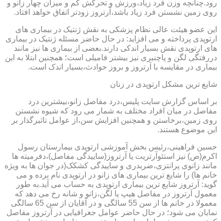
رود.چنانچه وزن فرد زیاد،ورزش و تحرکش کم و میزان چهار زانو و
روی زمین نشستن فرد زیاد باشد،آرتروز زودتر اتفاق خواهد افتاد.
این عضو هیئت عالی نظام پزشکی به نقش ژنتیک در بیماری های
ارتوپدی پرداخته و می افزاید: در حال حاضر مسئله ژنتیک در بیماری
های ارتوپدی نقش بسیار اندکی دارند.بعضی از بیماری ها نیز مانند
دررفتگی لگن و پاچنبری نیز بیشتر فامیلی است؛ همچنین ابتلا به این
بیماری در مقایسه با آرتروز و بروز حوادث،بسیار اندک است.
شایع ترین مشکل ارتوپدی در زنان
بر اساس گزارش سایت پلیس،درد مفاصل زانو،بیشترین درد
مفاصل در میان افراد مختلف به شمار می رود که شیوه نشستن
روی زمین،برخاستن و همچنین افزایش سن،از عوامل تاثیرگذار بر
این موضوع هستند.
حسین فراهینی،رئیس بخش آموزشی ارتوپدی بیمارستان رسول
اکرم(ص) نیز استئوآرتریت یا آرتروز(ساییدگی مفاصل)،دفرمیته ها
مانند زانوی پرانتزی،ضربدری و ساییدگی کشکک(در جوان ها به ویژه
خانم ها) را شایع ترین بیماری های زانو در ارتوپدی نام برده و می
گوید: آرتروز شایع ترین بیماری ارتوپدی به حساب می آید.به طور
معمول آرتروز در مفاصل هیپ یا لگن،زانو و شانه رخ می دهد که
معمولا در خانم ها از سن 55 سالگی و در آقایان از سن 65 سالگی
نمایان می شود؛ در حال حاضر عوامل جغرافیایی در آرتروز مفاصل