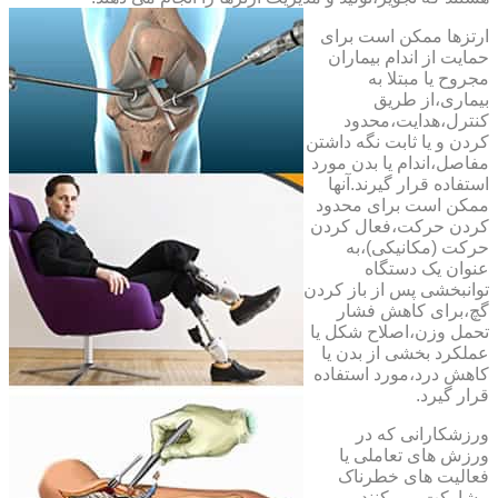
ارتزها ممکن است برای
حمایت از اندام بیماران
مجروح یا مبتلا به
بیماری،از طریق
کنترل،هدایت،محدود
کردن و یا ثابت نگه داشتن
مفاصل،اندام یا بدن مورد
استفاده قرار گیرند.آنها
ممکن است برای محدود
کردن حرکت،فعال کردن
حرکت (مکانیکی)،به
عنوان یک دستگاه
توانبخشی پس از باز کردن
گچ،برای کاهش فشار
تحمل وزن،اصلاح شکل یا
عملکرد بخشی از بدن یا
کاهش درد،مورد استفاده
قرار گیرد.
ورزشکارانی که در
ورزش های تعاملی یا
فعالیت های خطرناک
مشارکت می کنند،می