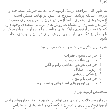
کند؟
به طور کلی،مراجعه پزشک ارتوپدی با معاینه فیزیکی،مصاحبه و
بررسی سابقه پزشکی شروع می شود.در نهایت ممکن است
آزمایش های بیشتری مانند آزمایش خون و تصویربرداری صورت
گیرد.در بسیاری از مشکلات،روش های درمانی متعددی وجود دارد
که متخصص ارتوپدی راهکارهای مناسب را با بیمار در میان میگذارد
تا با نظر پزشک و بیمار بهترین روش برای درمان و بهبودی،اتخاذ
شود.
شایع ترین دلایل مراجعه به متخصص ارتوپد :
جراحی ستون فقرات
جراحی شانه و دست
جراحی تعویض مفاصل زانو و لگن
ارتوپدی اطفال
پزشکی ورزشی
جراحی پا و مچ پا
جراحی تومورهای استخوانی و نسج نرم
متخصص ارتوپد تهران :
درمان مشکلات ارتوپدی می تواند از طریق تزریق و داروها،جراحی
ارتوپدی،فیزیوتراپی و درمان شکستگی و فشارهای استخوانی