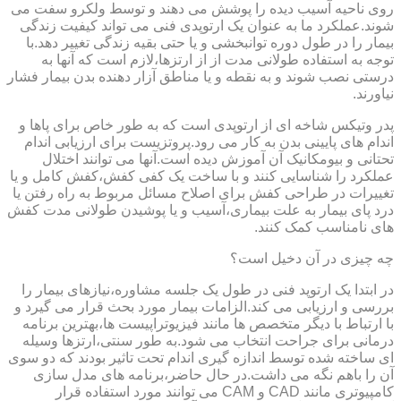
روی ناحیه آسیب دیده را پوشش می دهند و توسط ولکرو سفت می
شوند.عملکرد ما به عنوان یک ارتوپدی فنی می تواند کیفیت زندگی
بیمار را در طول دوره توانبخشی و یا حتی بقیه زندگی تغییر دهد.با
توجه به استفاده طولانی مدت از از ارتزها،لازم است که آنها به
درستی نصب شوند و به نقطه و یا مناطق آزار دهنده بدن بیمار فشار
نیاورند.
پدر وتیکس شاخه ای از ارتوپدی است که به طور خاص برای پاها و
اندام های پایینی بدن به کار می رود.پروتزیست برای ارزیابی اندام
تحتانی و بیومکانیک آن آموزش دیده است.آنها می توانند اختلال
عملکرد را شناسایی کنند و با ساخت یک کفی کفش،کفش کامل و یا
تغییرات در طراحی کفش برای اصلاح مسائل مربوط به راه رفتن یا
درد پای بیمار به علت بیماری،آسیب و یا پوشیدن طولانی مدت کفش
های نامناسب کمک کنند.
چه چیزی در آن دخیل است؟
در ابتدا یک ارتوپد فنی در طول یک جلسه مشاوره،نیازهای بیمار را
بررسی و ارزیابی می کند.الزامات بیمار مورد بحث قرار می گیرد و
با ارتباط با دیگر متخصص ها مانند فیزیوتراپیست ها،بهترین برنامه
درمانی برای جراحت انتخاب می شود.به طور سنتی،ارتزها وسیله
ای ساخته شده توسط اندازه گیری اندام تحت تاثیر بودند که دو سوی
آن را باهم نگه می داشت.در حال حاضر،برنامه های مدل سازی
کامپیوتری مانند CAD و CAM می توانند مورد استفاده قرار