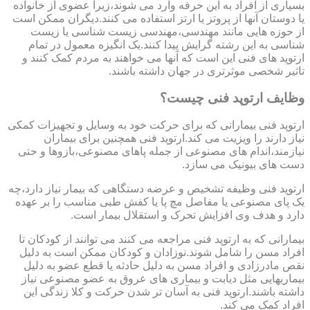
بسیاری از افراد به این حرفه وارد می شوند،زیرا عضوی از خانواده
یا دوستان آنها از پروتز یا ارتز استفاده می کنند.دیگران ممکن است
از حوزه هایی مانند مهندسی،مهندسی زیست شناسی یا زیست
شناسی به این رشته گرایش پیدا کنند.یک انگیزه معمول در تمام
ارتوپد های فنی این است که آنها می خواهند به مردم کمک کنند و
تاثیر شخصی موثرتری در جهان داشته باشند.
وظایف ارتوپد فنی چیست؟
ارتوپد فنی بیمارانی که برای حرکت خود به وسایل و تجهیزات کمکی
نیاز دارند را ویزیت می کند.ارتوپد فنی همچنین برای بیماران
نیازمند،اندام های مصنوعی از جمله پاهای مصنوعی،بازوها و حتی
دست های بیونیک می سازد.
ارتوپد فنی وظیفه تشخیص و عرضه دستگاهی که بیمار نیاز دارد،چه
یک پای مصنوعی یا مفاصل مچ پا یا کفش طبی مناسب را بر عهده
دارد و هدف وی افزایش تحرک و استقلال بیمار است.
بیمارانی که به ارتوپد فنی مراجعه می کنند می توانند از کودکان تا
افراد مسن را شامل شوند.نوزادان و کودکان ممکن است به دلیل
نقص مادرزادی و افراد مسن به دلیل حادثه یا قطع عضو به دلیل
بیماریهایی مثل دیابت و بیماری های عروق به عضو مصنوعی نیاز
داشته باشند.ارتوپد فنی به آسان تر شدن حرکت و کلا زندگی این
افراد کمک می کند.