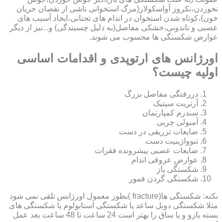
نخوردن،نکروز آواسکولار(مرگ استخوانی ناشی از نقصان جریان
خون)،کوتاه شدن استخوان در اندام های تحتانی،ایجاد آسیب های
عصبی و تاندونی،خشکی مفاصل(به دلیل چسبندگی) و...نیز از دیگر
عوارض شکستگی ها محسوب می شوند.
اورژانس های ارتوپدی و اقدامات اساسی
اولیه چیست؟
دررفتگی مفاصل بزرگ
آرتریت سپتیک
سندرم کمپارتمان
آمبولی چربی
ضایعات تزریقی در دست
تنوواژینیت دست
ضایعات عصبی پیشرونده فقرات
عوارض عروقی اندام
شکستگی باز
شکستگی گردن فمور
نکته: شکستگی ها(fracture )بطور معمول اورژانس تلقی نمی شود
مثلا شکستگی دوبل ساعد یا شکستگی استابولوم یا شکستگی های
بسته بازو و یا ساق را بهتر است 24 ساعت تا 48 ساعت بعد عمل