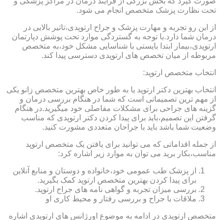
صورت گیرد که بخش بزرگی از فرایند درمان در مراکز پزشکی و
تحت نظارت پزشک متخصص انجام می شود.
از این رو تجربه و مهارت پزشک و جراح ارتوپدی،تاثیر بالایی در
درمان شما دارد.با توجه به گستردگی موارد تحت پوشش دپارتمان
ارتوپدی،بیمار ابتدا بایستی با شناسایی مشکل خود،به متخصص
مربوطه از میان تخصص های ارتوپدی دسترسی پیدا کند.
انتخاب متخصص ارتوپد:
انتخاب بهترین دکتر ارتوپد یا به طور خاص بهترین متخصص زانو یکی
از مهم ترین تصمیماتی است که شما در هنگام بررسی درمان و
گزینه های جراحی برای مشکلات مفاصلی خود میگیرید.در هنگام
گرفتن این تصمیم،باید برای پیدا کردن دکتر ارتوپدی که مناسب
وضعیت شما باشد باید با جراحان متعددی مشورت کنید.
از جمله اقداماتی که می توانید برای یافتن یک متخصص ارتوپد
مناسب،بکار برید می توان به موارد زیر اشاره کرد:
از پزشک طب عمومی خود،خانواده و دوستان و منابع آنلاین
برای پیدا کردن بهترین متخصص ارتوپد کمک بگیرید.
بررسی میزان تجربه و گواهی نامه های جراح ارتوپد.
ملاقات با جراح و بررسی رفتار و محیط کاری او
متخصص ارتوپدی در ادامه به موضوع اورژانس های ارتوپدی اشاره