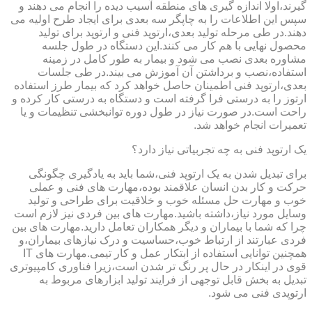
گیرند،اولا اندازه گیری های منطقه آسیب دیده را انجام می دهند و
سپس این اطلاعات را به چاپگر سه بعدی برای ایجاد طرح اولیه می
دهند.در طی مرحله تولید بعدی،ارتوپد فنی و ارتوپد برای تولید
محصول نهایی با هم کار می کنند.این دستگاه در طول جلسه
مشاوره بعدی نصب می شود و بیمار به طور کامل در زمینه
استفاده،نصب و برداشتن آن آموزش می بیند.در طی جلسات
بعدی،ارتوپد فنی اطمینان حاصل خواهد کرد که بیمار طرز استفاده
ارتوز را به درستی فرا گرفته است و دستگاه به درستی کار کرده و
راحت است.در صورت نیاز در طول دوره توانبخشی تنظیمات و یا
تعمیرات انجام خواهد شد.
یک ارتوپد فنی به چه تجربیاتی نیاز دارد؟
برای تبدیل شدن به یک ارتوپد فنی،شما باید به یادگیری چگونگی
حرکت و کار بدن انسان علاقمند بوده،مهارت های فنی و عملی
خوب و مهارت حل مسئله خوب و خلاقیت برای طراحی و تولید
وسایل مورد نیاز،داشته باشید.مهارت های بین فردی نیز لازم است
چرا که شما با بیماران و دیگر همکاران تعامل دارید.مهارت های بین
فردی عبارتند از ارتباط خوب،حساسیت و درک نیازهای بیماران،و
همچنین توانایی استفاده از ابتکار عمل و کار تیمی.مهارت های IT
قوی در اینکار در حال پر رنگ تر شدن است،زیرا فناوری کامپیوتری
تبدیل به بخش قابل توجهی از فرایند تولید ابزارهای مربوط به
ارتوپدی فنی می شود.