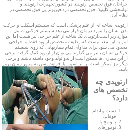
‏جراحان ‏فوق ‏تخصص ‏ارتوپدی ‏در ‏کشور.تجهیزات ارتوپدی و
توانبخشی.کلینیک فوق تخصصی درد.فیزیوتراپی فوق تخصصی در
نظام آباد,
ارتوپدی شاخه ای از علم پزشکی است که سیستم اسکلت و حرکت
بدن انسان را مورد درمان قرار می دهد.سیستم حرکتی شامل
موارد زیر است.ارتوپدی یک شاخه از علم جراحی نیز هست اما این
امر به این معنا نیست که وظیفه متخصص ارتوپد فقط به جراحی
محدود می شود.برای مداوای تمام بیماریهایی که روی سیستم
حرکتی انسان تاثیر می گذارند می توان از ارتوپد کمک گرفت.برخی
از این بیماری ها ممکن است از بدو تولد وجود داشته باشند و برخی
دیگر نیز ممکن است بر اثر آسیب یا افزایش سن به مرور زمان بروز
یابند.
ارتوپدی چه
تخصص های
دارد؟
دست و اندام
فوقانی
پا و مچ پا
تومورهای