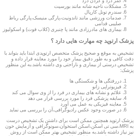
کمر درد و گردن درد
مشکلات ناحیه شانه مانند بورسیت
سندرم تونل کارپال
صدمات ورزشی مانند تاندونیت،پارگی منیسک،پارگی رباط
صلیبی قدامی
بیماری های مادرزادی مانند پا چنبری (کلاب فوت) و اسکولیوز
پزشک ارتوپد چه مهارت هایی دارد ؟
تشخیص به موقع و صحیح پزشک متخصص ارتوپدی ابتدا باید بتواند با
دقت کافی و به طور دقیق بیمار خود را مورد معاینه قرار داده و
تشخیص درستی از بیماری و ناراحتی وی داشته باشد.به این منظور
پزشک:
دررفتگی ها و شکستگی ها
فیزیوتراپی زانو
علائم و نشانه های بیماری در فرد را از وی سوال می کند
سابقه پزشکی فرد را مورد بررسی قرار می دهد
معاینه فیزیکی به عمل می آورد
در صورت وجود عکس رادیوگرافی،آن را بررسی می‎ نماید
پزشک ارتوپد همچنین ممکن است برای داشتن یک تشخیص درست
به MRI،سی تی اسکن،اسکن استخوان،سونوگرافی و آزمایش خون
نیز نیاز داشته باشد.به منظور تشخیص بهتر ممکن است از روش