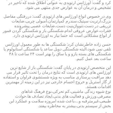
کرد و گفت: اورژانس ارتوپدی به عنوانی اطلاق شده که تاخیر در
تشخیص و درمان آن به عوارض جدی منتهی می شود.
وی در خصوص انواع اورژانس های ارتوپدی گفت: دررفتگی مفاصل
بزرگ،آرتریت سپتیک،سندرم کمپارتمان،آمبولی چربی،ضایعات
تزریقی در دست،تنوواژینیت دست،ضایعات عصبی پیشرونده
فقرات،عوارض عروقی اندام،شکستگی باز و شکستگی گردن فمور
از انواع مشکلاتی است که حتما نیاز به اورژانس ارتوپدی دارد.
حسن زاده خاطرنشان کرد: شکستگی ها به طور معمول اورژانس
تلقی نمی شود،البته شکستگی دوبل ساعد یا شکستگی استابولوم یا
شکستگی های بسته بازو و یا ساق را بهتر است ۲۴ ساعت تا ۴۸
ساعت بعد عمل کنیم.
این متخصص ارتوپدی در پایان گفت: شکستگی باز از شایع ترین
اورژانس های ارتوپدی است که نتایج درمان را تحت تاثیر قرار می
دهد مراقبت پرستاری مناسب به ویژه شستشوی فراوان و استفاده
از گاز استریل و خروج اجسام خارجی نیز در این زمینه از مهمترین
اقدامات هستند.
نوع شیوه زندگی ماشینی،کم تحرکی،نوع فرهنگ غذاهای
مصرفی،ورزش و فعالیت های بدنی،ایجاد تصادف ها،حوادث
طبیعی،غیرمترقبه و...،باعث شده امروزه سلامت و عملکرد این
بخش از سیستم بدنی،بیشتر به مخاطره بیفتد.