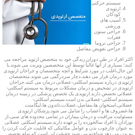
سیستم حرکتی
ارتوپدی
کودکان
آسیب های
ورزشی
جراحی ستون
فقرات
جراحی تروما
جراحی تعویض مفاصل
اکثر افراد در طی دوران زندگی خود به متخصص ارتوپد مراجعه می
کنند؛ بسیاری از آنها غالباً توسط این متخصصین ویزیت می شوند.با
این حال،اغلب در مورد شرایط و آنچه متخصصان و جراحان ارتوپدی
مورد درمان قرار می دهند،دچار سردرگمی می شوند.متخصصان
ارتوپدی درباره سیستم اسکلتی-عضلانی درمان می کنند.جراحان
ارتوپدی در تشخیص و درمان مشکلات مربوط به سیستم اسکلتی-
عضلانی تخصص دارند.ارتوپدی یک تخصص پزشکی در زمینه درمان
سیستم اسکلتی-عضلانی بدن است.سیستم اسکلتی-
عضلانی،استخوان ها،مفاصل،عضلات،تاندون ها،لیگامنت
ها،غضروف ها و اعصاب را شامل می شود.پزشکان ارتوپدی
مسئولیت مراقبت و درمان بیماران در تمامی محدوده های سنی،از
نوزادان تا افراد سالخورده را برعهده دارند.سیستم اسکلتی عضلانی
به عنوان چارچوب بدن و عوامل مکانیکی که قابلیت حرکت کردن را
به بدن می دهد شناخته می شود.حقیقت این است که تمام تخصص