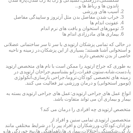
شکستگی،دررفتگی،کشیدگی و رگ به رگ شدن،پاره شدن
تاندون ها و رباط ها و...
آسیب های ورزشی
خراب شدن مفاصل بدن مثل آرتروز و ساییدگی مفاصل
عفونت اندام ها
تومورهای استخوان و بافت های نرم اندام
بیماری های مادرزادی اندام ها
در حالی که تمامی پزشکان ارتوپدی با سر تا سر ساختمانی عضلانی
و استخوانی آشنا هستند؛ بسیاری از این پزشکان،در زمینه و ناحیه
خاصی از بدن تخصص دارند.
به طوری که جراح ارتوپد را ممکن است با نام های متخصص ارتوپد
پا،دست،شانه،ستون فقرات،زانو بشناسیم.جراحان ارتوپدی در
زمینه های تخصصی کودکان،تروما،جراحی بازسازی،آنکولوژی
(تومور استخوانی) و درمان ورزشی نیز فعالیت می کنند.
انواع عمل های جراحی ارتوپدی:عمل های جراحی ارتوپدی بسته به
بیمار و بیماری آن می تواند متفاوت باشد.
متخصص ارتوپدی چه افرادی را درمان می کند؟
متخصصین ارتوپدی تمامی سنین و افراد از
نوزادان،کودکان،ورزشکاران و افراد پیر را در شرایط مختلفی مانند
پارگی،شکستگی،اختلالات،بیماری ها،ناهماهنگی ها،پیچ خوردگی ها،و