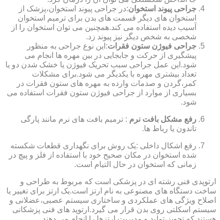
جراحی پیوند استخوان
:در جراحی پیوند استخوان،پزشک از
استخوان های دیگر قسمت های بدن برای ترمیم استخوان
آسیب دیده استفاده می کند.همچنین می توان استخوان را از
شخصی به شخص دیگر نیز پیوند زد.
جراحی فیوژن ستون فقرات
:این نوع جراحی به منظور
پیشگیری از حرکت و جابجایی در بین مهره ها انجام می
شود.این عمل جراحی سبب تحریک فیوژن یا خشک شدن دو یا
تعداد بیشتری مهره با یکدیگر می شود.برای مشکلات
کمر،گردن و صدمات وارده به مهره های ستون فقرات در
بسیاری از موارد از جراحی فیوژن ستون فقرات استفاده می
شود.
رفع مشکل بافت نرم
: ترمیم بافت های نرم مانند پارگی
تاندون یا رباط ها.
رفع اشکال داخلی :یک روش برای نگهداری قطعات شکسته
شده استخوان در مکان صحیح خود با استفاده از فلز و پیچ در
زمانی که استخوان در حال التیام است.
ارتوپدی فنی رشته ای در پزشکی است که مربوط به طراحی و
ساخت دستگاه های مصنوعی به نام ارتز است.یک ارتز برای تغییر یا
اصلاح ویژگی های عملکردی و ساختاری سیستم عصبی،عضلانی و
سیستم اسکلتی روی بدن قرار می گیرد.ارتوپد های فنی پزشکانی
هستند که تجویز،تولید و مدیریت ارتزها را انجام می دهند.