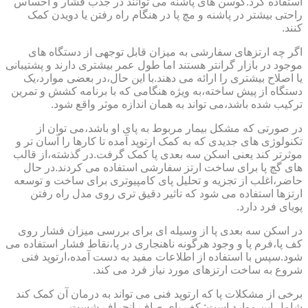
استفاده کرد.کوسن های پاشنه می توانند در جذب فشار و احساس
راحتی بیشتر در پاشنه و مچ پا در هنگام راه رفتن یا دویدن کمک
کنند.
اگر چه ارتزهای سفارشی به میزان قابل توجهی از دستگاه های
موجود در بازار گرانتر هستند اما طول عمر بیشتری دارند و پشتیبانی
یا اصلاح بیشتری را ارائه می دهند.با این حال،در بعضی موارد،یک
دستگاه از پیش ساخته،به ویژه هنگامی که با برنامه کشش و تمرین
ترکیب شده باشد،می تواند به همان اندازه موثر واقع شود.
در صورتی که مشکل بیمار مربوط به پای او باشد،می توان از
تکنولوژی های جدیدی که به کمک ارتوپد آمده تا کارها را آسان تر و
موثرتر کند یعنی اسکن سه بعدی پا کمک گرفت.در گذشته،از قالب
های گچ پا برای ساخت ارتز سفارشی استفاده می کردند.در حال
حاضر،اغلب از تجزیه و تحلیل پای کامپیوتری برای ساخت و توسعه
ارتزها استفاده می شود که تاثیر دقیق تری روی مدل راه رفتن
پویای فرد دارد.
در اسکن سه بعدی پا از وسیله ای برای بررسی میزان فشار روی
کف پا،فرم پا و وجود هرگونه ناهنجاری در پا،نقاط فشار استفاده می
شود.سپس با استفاده از اطلاعات مفید به دست آمده،ارتوپد فنی
شروع به ساخت ارتزهای مورد نیاز فرد می کند.
برخی از مشکلات پا که ارتوپد فنی می تواند به درمان آن کمک کند
شامل این موارد است: کف پای صاف،انحراف شست