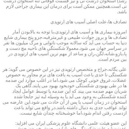
رشد) استخوان درشت نی و نیز قسمت فوقانی تنه استخوان درشت
نی است.همچنین ممکن است برای درمان این بیماری جراحی لازم
باشد.
تصادف ها،علت اصلی آسیب های ارتوپدی
امروزه بیماری ها و آسیب های ارتوپدی،با توجه به بالابودن آمار
تصادف ها و بروز حوادث طبیعی و غیرمترقبه،جزو پنج بیماری شایع
دنیا به حساب می آید که سالانه موجب ناتوانی و مرگ میلیون ها نفر
در سراسر جهان می شود.معمولا شکستگی های ناحیه مچ دست و
پا،بازو،شانه،لگن،ران و ساعد از مهم ترین آسیب های ارتوپدی در
بین مردم است.
علی یگانه،جراح و متخصص ارتوپدی نیز در این خصوص می گوید: هر
شکستگی تا حدی باعث آسیب به بافت های نرم مجاور به خصوص
عضلات،عروق خونی کوچک می شود،اما در اغلب موارد این صدمه
ها در طی بهبودی شکستگی خودبخود بهبود می یابند.گاهی یک
شریان مهم صدمه می بیند که این صدمه یا توسط عوامل ایجاد
کننده شکستگی به وجود می آید یا به وسیله لبه تیز جابجا شده
استخوان در زمان آسیب یا پس از آن حادث می شود.این عارضه می
تواند عواقب جدی به دنبال داشته باشد.در واقع می تواند باعث
ازدست رفتن اندام شود،اما خوشبختانه چندان شایع نیست.
این عضو هیئت علمی دانشگاه علوم پزشکی ایران می افزاید:
عفونت (به علت شکستگی های باز)،دیر جوش خوردن،جوش