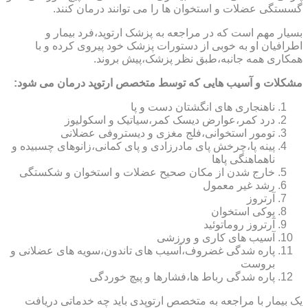
گسستگی عضلات و استخوان ها را می توانند درمان کنند.
بسیار مهم است که در مراجعه به پزشک ارتوپد،فرد بیمار و
اطرافیان او به خوبی از دستورات پزشک خود پیروی کرده و با
همکاری همه جانبه،طبق نظر پزشک،پیش بروند.
مشکلات و آسیب هایی که توسط متخصص ارتوپد درمان می شود:
ناهنجاری های انگشتان دست و پا
درد کمر،عوارض دیسک کمر،سیاتیک و اسکولیوز
تومور استخوانی،فلج مغزی و دیستروفی عضلانی
پینه پا،چرخش پای مادرزادی و پای کمانی،زانوهای چسبیده و
ناهماهنگی پاها
خارج شدن از مکان صحیح عضلات و استخوان و شکستگی
رشد غیر معمول
آرتروز
پوکی استخوان
آرتروز روماتوئید
آسیب های کاری و ورزشی
پاره شدگی غضروف،آسیب های تاندون،سویه های عضلانی و
بروست
پاره شدگی رباط ها،فشارها و پیچ خوردگی
یک بیمار با مراجعه به متخصص ارتوپدی باید چه خدماتی دریافت