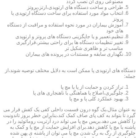
مصنوعی روی آن نصب گردد
طراحی و ساخت دستگاه های ارتوپدی،ارتز،پروتز
انتخاب مواد مورد استفاده برای ساخت دستگاه ارتوپدی یا
پروتز
آموزش بیماران در مورد نحوه استفاده و مراقبت از دستگاه
های خود
تنظیم،تعمیر و یا جایگزینی دستگاه های پروتز و ارتوپدی
تغییر تنظیمات دستگاه ها برای راحتی بیشتر،قرارگیری
مناسب تر و ظاهری شکیل تر
نگهداری سابقه و مستندات در پرونده های بیماران
دستگاه های ارتوپدی پا ممکن است به دلایل مختلف توصیه شوند،از
جمله:
تراز کردن و حمایت از پا یا مچ پا
جلوگیری،اصلاح یا هماهنگی با ناهنجاری های پا
بهبود عملکرد کلی پا و مچ پا
به عنوان مثال،یک گوه درون قسمت داخلی کفی یک کفش قرار می
گیرد تا بتواند به کف پای صاف کمک کند،بنابراین خطر بروز تاندونیت
را کاهش می دهد.بریس مچ پا می تواند درد آرتریت روماتوئید را در
پاشنه یا مچ پا کاهش دهد.برای افزایش حمایت از مچ پا و کمک به
جلوگیری از رگ به رگ شدن مچ پا می توان از پاشنه ی پهن شده