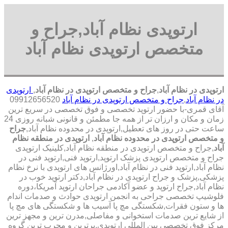
ارتوپدی نظام آباد,جراح و
متخصص ارتوپدی نظام آباد
ارتوپدی در نظام آباد
,
جراح و متخصص ارتوپدی در نظام آباد
,
ارتوپدی
در نظام آباد
,
جراح و متخصص ارتوپدی در نظام آباد
09912656520
آقای قمری-با حضور ارتوپد تخصصی و فوق تخصصی در سریع ترین
زمان و مکان و ارزان تر از همه جا مطمئن و قانونی شبانه روزی 24
ساعت حتی در روز های تعطیل,ارتوپدی در محدوده نظام آباد,
جراح
و متخصص ارتوپدی در محدوده نظام آباد
,
ارتوپدی در منطقه نظام
آباد
,جراح و متخصص ارتوپدی در منطقه نظام آباد,کلینیک ارتوپدی
جراح و متخصص ارتوپدی پزشک ارتوپد,ارتوپد فنی,ارتوپد فنی در
نظام آباد,ارتوپد فنی در نظام آباد,اورژانس های ارتوپدی با نرخ نظام
پزشکی,پزشک و جراح ارتوپدی در نظام آباد,دکتر ارتوپد خوب در
نظام آباد,جراح ارتوپد و عضو آکادمی جراحان ارتوپد آمریکا،دوره
فلوشیپ تخصصی جراحی به انجمن ارتوپدی حوادث و صدمات اندام
ها و ستون فقرات,شکستگی مچ پا آسیب ها و شکستگی های مچ پا
از شایع ترین صدمات استخوانی و مفاصلی,مدرن ترین و مجهز ترین
مرکز فوق تخصصی بین المللی ارتوپدی.برترین ‏و ‏مجرب ‏ترین ‏گروه