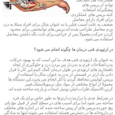
توانند از بریس های
پیشگیرانه استفاده
کنند.بریس های عملکردی
برای افراد دارای مفاصل
ضعیف به علت آسیب قبلی یا به عنوان مثال برای افراد مبتلا به درد
ورم مفاصل طراحی شده اند.بریس های توانبخشی برای محدود
کردن حرکت،معمولا پس از جراحی،برای ثابت نگه داشتن مفاصل
استفاده می شود.
در ارتوپدی فنی درمان ها چگونه انجام می شود؟
به عنوان یک ارتوپدی فنی،هدف ما این است که به بهبود حرکات
بدن،اصلاحات فرم بد بدن،از بین بردن درد و جلوگیری از ایجاد
ناهنجاری های ارتوپدی در طول درمان کمک کنیم.این کار با قرار
دادن یک ارتز در قسمتی از بدن به عنوان مثال،با استفاده از
بریس،کولیس،محافظ گردن یا آتل انجام می پذیرد.این دستگاه ها
معمولا از انواع مختلفی از مواد مثل ترموپلاستیک،فیبر
کربن،الاستیک،فلزات،اتیلن-وینیل استات و پارچه ساخته شده اند.
در شرایط جدی یا درازمدت،ارتزها به طور خاص برای یک فرد
ساخته می شود،اما برای آسیب های در سطح کمتر از قبیل مچ پای
پیچ خورده،بریس های از پیش ساخته شده که در اندازه های مختلف
در داروخانه ها در دسترس هستند استفاده می شوند.اینها به سادگی