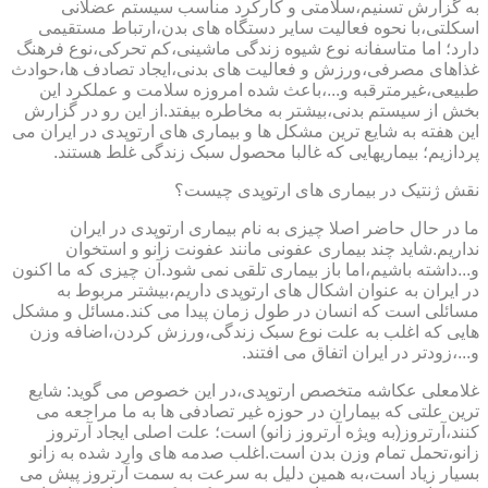
به گزارش تسنیم،سلامتی و کارکرد مناسب سیستم عضلانی
اسکلتی،با نحوه فعالیت سایر دستگاه های بدن،ارتباط مستقیمی
دارد؛ اما متاسفانه نوع شیوه زندگی ماشینی،کم تحرکی،نوع فرهنگ
غذاهای مصرفی،ورزش و فعالیت های بدنی،ایجاد تصادف ها،حوادث
طبیعی،غیرمترقبه و...،باعث شده امروزه سلامت و عملکرد این
بخش از سیستم بدنی،بیشتر به مخاطره بیفتد.از این رو در گزارش
این هفته به شایع ترین مشکل ها و بیماری های ارتوپدی در ایران می
پردازیم؛ بیماریهایی که غالبا محصول سبک زندگی غلط هستند.
نقش ژنتیک در بیماری های ارتوپدی چیست؟
ما در حال حاضر اصلا چیزی به نام بیماری ارتوپدی در ایران
نداریم.شاید چند بیماری عفونی مانند عفونت زانو و استخوان
و...داشته باشیم،اما باز بیماری تلقی نمی شود.آن چیزی که ما اکنون
در ایران به عنوان اشکال های ارتوپدی داریم،بیشتر مربوط به
مسائلی است که انسان در طول زمان پیدا می کند.مسائل و مشکل
هایی که اغلب به علت نوع سبک زندگی،ورزش کردن،اضافه وزن
و...،زودتر در ایران اتفاق می افتند.
غلامعلی عکاشه متخصص ارتوپدی،در این خصوص می گوید: شایع
ترین علتی که بیماران در حوزه غیر تصادفی ها به ما مراجعه می
کنند،آرتروز(به ویژه آرتروز زانو) است؛ علت اصلی ایجاد آرتروز
زانو،تحمل تمام وزن بدن است.اغلب صدمه های وارد شده به زانو
بسیار زیاد است،به همین دلیل به سرعت به سمت آرتروز پیش می