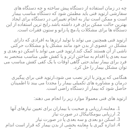
چه در زمان استفاده از دستگاه پیش ساخته و چه دستگاه های
سفارشی ارتوپد فنی باید مطمئن شود که دستگاه مناسب بیمار
است و ممکن است نیاز به انجام تغییراتی در دستگاه برای ایجاد
بهترین حالت ممکن برای فرد داشته باشد.رایج ترین استفاده از این
دستگاه ها برای مشکلات پا،مچ پا،زانو و ستون فقرات است.
ارتوپد فنی همچنین می تواند با تولید ارتزها به افرادی که دارای
مشکل در عضوی از بدن خود مانند مشکل پا و مشکلات حرکتی
ناشی از آن هستند کمک کند.ارتوپد فنی می تواند با اسکن دو بعدی و
سه بعدی پا اقدام به ساختن ارتز و یا کفش طبی مناسب منحصر به
فرد برای بیمار نماید.حتی گاهی اوقات با یک کفی کفش مناسب می
توان مشکل بیمار را حل کرد.
هنگامی که پروتز یا ارتز نصب می شود،ارتوپد فنی برای پیگیری
درمان و مشاوره های تکمیلی بیمار را مجددا می بیند تا اطمینان
حاصل شود که بیمار از دستگاه راضی است.
ارتوپد های فنی معمولا موارد زیر را انجام می دهند:
معاینه،ارزیابی و صحبت با بیماران برای تعیین نیازهای آنها
ارزیابی بیومکانیکال در صورت نیاز
اسکن دو بعدی و سه بعدی پا در صورت نیاز
اندازه گیری یا معاینه بخشی از بدن بیمار که قرار است اندام