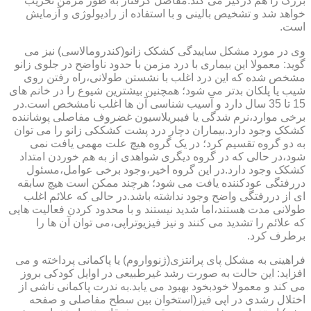
بزرگ را هم درگیر می کند.مفاصل گرفتار به طور مزمن تخریب
خواهد شد و تشخیص بالینی و با استفاده از رادیولوژی و آزمایش
است.
وی در مورد مشکل ساییدگی کشکک زانو(کندرومالاسی) نیز می
گوید: معمولا این بیماری با درد مزمن با حدود ناواضح در جلوی زانو
مشخص شده که این درد اغلب با نشستن طولانی،راه رفتن روی
شیب یا پلکان بدتر می شود؛ همچنین بیشترین شیوع را در خانم های
15 تا 35 سال دارد و آسیب شناسی آن ها اغلب نامشخص است.در
برخی موارد،نرم شدگی یا فیبریلاسیون غضروف مفاصلی پوشاننده
کشکک وجود دارد.بیماران دچار درد پشت کشککی زانو را می توان
به دو گروه تقسیم کرد؛ در یک گروه هیچ علت مهمی یافت نمی
شود،در حالی که در گروه دیگری شواهدی از به هم خوردن امتداد
کشکک وجود دارد.در این گروه اخیر،وجود برخی عوامل،مسئول
دررفتگی عودکننده یافت می شود؛ هرچند ممکن است هیچ سابقه
ای از دررفتگی واضح وجود نداشته باشد.در حالی که علائم اغلب
طولانی مدت هستند،اما شدید نیستند و با محدود کردن فعالیت هایی
که علائم را تشدید می کنند و نیز فیزیوتراپی،می توان آن ها را
برطرف کرد.
فراهینی به مشکل پای پرانتزی(ژنوواروم) یا پاکمانی پرداخته و می
افزاید: این حالت به صورت رشد غیرطبیعی در اوایل کودکی بروز
می کند و معمولا خودبخود بهبود می یابد.به ندرت پاکمانی ناشی از
اختلال رشدی در اپی فیز(استخوان بین سطح مفاصلی و صفحه