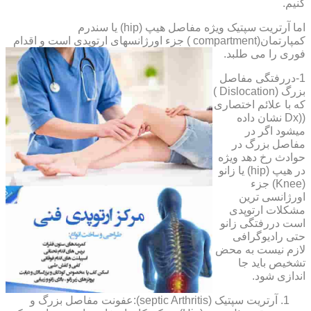
کنیم.
اما آرتریت سپتیک ویژه مفاصل هیپ (hip) یا سندرم
کمپارتمان(compartment ) جزء اورژانسهای ارتوپدی است و اقدام
فوری را می طلبد.
1-دررفتگی مفاصل
بزرگ (Dislocation )
که با علائم اختصاری
((Dx نشان داده
میشود اگر در
مفاصل بزرگ در
حوادث رخ دهد ویژه
در هیپ (hip) یا زانو
(Knee) جزء
اورژانسی ترین
مشکلات ارتوپدی
است دررفتگی زانو
حتی رادیوگرافی
لازم نیست به محض
تشخیص باید جا
اندازی شود.
آرتریت سپتیک (septic Arthritis):عفونت مفاصل بزرگ و