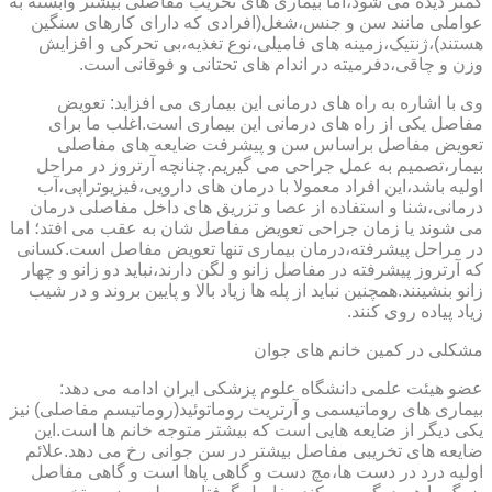
کمتر دیده می شود،اما بیماری های تخریب مفاصلی بیشتر وابسته به
عواملی مانند سن و جنس،شغل(افرادی که دارای کارهای سنگین
هستند)،ژنتیک،زمینه های فامیلی،نوع تغذیه،بی تحرکی و افزایش
وزن و چاقی،دفرمیته در اندام های تحتانی و فوقانی است.
وی با اشاره به راه های درمانی این بیماری می افزاید: تعویض
مفاصل یکی از راه های درمانی این بیماری است.اغلب ما برای
تعویض مفاصل براساس سن و پیشرفت ضایعه های مفاصلی
بیمار،تصمیم به عمل جراحی می گیریم.چنانچه آرتروز در مراحل
اولیه باشد،این افراد معمولا با درمان های دارویی،فیزیوتراپی،آب
درمانی،شنا و استفاده از عصا و تزریق های داخل مفاصلی درمان
می شوند یا زمان جراحی تعویض مفاصل شان به عقب می افتد؛ اما
در مراحل پیشرفته،درمان بیماری تنها تعویض مفاصل است.کسانی
که آرتروز پیشرفته در مفاصل زانو و لگن دارند،نباید دو زانو و چهار
زانو بنشینند.همچنین نباید از پله ها زیاد بالا و پایین بروند و در شیب
زیاد پیاده روی کنند.
مشکلی در کمین خانم های جوان
عضو هیئت علمی دانشگاه علوم پزشکی ایران ادامه می دهد:
بیماری های روماتیسمی و آرتریت روماتوئید(روماتیسم مفاصلی) نیز
یکی دیگر از ضایعه هایی است که بیشتر متوجه خانم ها است.این
ضایعه های تخریبی مفاصل بیشتر در سن جوانی رخ می دهد.علائم
اولیه درد در دست ها،مچ دست و گاهی پاها است و گاهی مفاصل