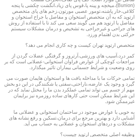
(Bunion)،میخچه و پینه پا،قوس پای زیاد،انگشت چکشی یا پنجه
کلاغی،خار پاشنه،تومور عصبی مورتون،زخم های پای متخصص
ارتوپد که به آن متخصص استخوان و مفاصل یا جراح استخوان و
مفاصل یا ارتوپد هم می گویند سعی می کند تا با استفاده از روش
های جراحی و غیرجراحی به تشخیص و درمان مشکلات سیستم
حرکتی بدن اهتمام ورزد.
متخصص ارتوپد تهران کیست و چه کاری انجام می دهد؟
کمر درد،آسیب های ورزشی،آرتروز و گرفتگی عضلات گردن از
مراجعات کوچکی از عوارض فراوان استخوانی-عضلانی است که بر
روی وضعیت و شرایط جسمانی بیماران تاثیر میگذارد.
تمامی حرکات ما با مداخله بافت ها و استخوان هایمان صورت می
گیرد و وجود یک عارضه،ناراحتی،سفتی یا شکنندگی در این دو بخش
مهم از جسم می تواند تمامی عملکرد بدن ما را مختل نماید که در
این شرایط ممکن است حتی کارهای ساده روزمره نیز برایمان
غیرممکن شود.
به خوبی با عوارض موجود در ساختمان استخوانی و عضلانی ما
آشنایی دارد و بهترین مرجع برای درمان،تسکین و رفع نشانه های
مشکلات و دردهای استخوان و عضلانی به حساب می آید.
وظیفه اصلی متخصص ارتوپد چیست؟