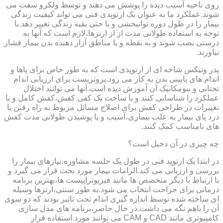
روی ناحیه آسیب دیده را پوشش می دهند و توسط ولکرو سفت می
شوند.عملکرد ما به عنوان یک ارتوپدی فنی می تواند کیفیت زندگی
بیمار را در طول دوره توانبخشی و یا حتی بقیه زندگی تغییر دهد.با
توجه به استفاده طولانی مدت از از ارتزها،لازم است که آنها به
درستی نصب شوند و به نقطه و یا مناطق آزار دهنده بدن بیمار فشار
نیاورند.
پدر وتیکس شاخه ای از ارتوپدی است که به طور خاص برای پاها و
اندام های پایینی بدن به کار می رود.پروتزیست برای ارزیابی اندام
تحتانی و بیومکانیک آن آموزش دیده است.آنها می توانند اختلال
عملکرد را شناسایی کنند و با ساخت یک کفی کفش،کفش کامل و یا
تغییرات در طراحی کفش برای اصلاح مسائل مربوط به راه رفتن یا
درد پای بیمار به علت بیماری،آسیب و یا پوشیدن طولانی مدت کفش
های نامناسب کمک کنند.
چه چیزی در آن دخیل است؟
در ابتدا یک ارتوپد فنی در طول یک جلسه مشاوره،نیازهای بیمار را
بررسی و ارزیابی می کند.الزامات بیمار مورد بحث قرار می گیرد و
با ارتباط با دیگر متخصص ها مانند فیزیوتراپیست ها،بهترین برنامه
درمانی برای جراحت انتخاب می شود.به طور سنتی،ارتزها وسیله
ای ساخته شده توسط اندازه گیری اندام تحت تاثیر بودند که دو سوی
آن را باهم نگه می داشت.در حال حاضر،برنامه های مدل سازی
کامپیوتری مانند CAD و CAM می توانند مورد استفاده قرار