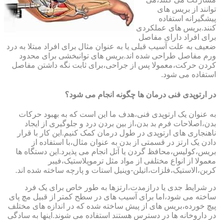
توانند از بریس های
پیشگیرانه استفاده
کنند.بریس های عملکردی
برای افراد دارای مفاصل
ضعیف به علت آسیب قبلی یا به عنوان مثال برای افراد مبتلا به درد
ورم مفاصل طراحی شده اند.بریس های توانبخشی برای محدود
کردن حرکت،معمولا پس از جراحی،برای ثابت نگه داشتن مفاصل
استفاده می شود.
در ارتوپدی فنی درمان ها چگونه انجام می شود؟
به عنوان یک ارتوپدی فنی،هدف ما این است که به بهبود حرکات
بدن،اصلاحات فرم بد بدن،از بین بردن درد و جلوگیری از ایجاد
ناهنجاری های ارتوپدی در طول درمان کمک کنیم.این کار با قرار
دادن یک ارتز در قسمتی از بدن به عنوان مثال،با استفاده از
بریس،کولیس،محافظ گردن یا آتل انجام می پذیرد.این دستگاه ها
معمولا از انواع مختلفی از مواد مثل ترموپلاستیک،فیبر
کربن،الاستیک،فلزات،اتیلن-وینیل استات و پارچه ساخته شده اند.
در شرایط جدی یا درازمدت،ارتزها به طور خاص برای یک فرد
ساخته می شود،اما برای آسیب های در سطح کمتر از قبیل مچ پای
پیچ خورده،بریس های از پیش ساخته شده که در اندازه های مختلف
در داروخانه ها در دسترس هستند استفاده می شوند.اینها به سادگی