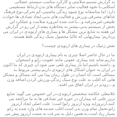
به گزارش تسنیم،سلامتی و کارکرد مناسب سیستم عضلانی
اسکلتی،با نحوه فعالیت سایر دستگاه های بدن،ارتباط مستقیمی
دارد؛ اما متاسفانه نوع شیوه زندگی ماشینی،کم تحرکی،نوع فرهنگ
غذاهای مصرفی،ورزش و فعالیت های بدنی،ایجاد تصادف ها،حوادث
طبیعی،غیرمترقبه و...،باعث شده امروزه سلامت و عملکرد این
بخش از سیستم بدنی،بیشتر به مخاطره بیفتد.از این رو در گزارش
این هفته به شایع ترین مشکل ها و بیماری های ارتوپدی در ایران می
پردازیم؛ بیماریهایی که غالبا محصول سبک زندگی غلط هستند.
نقش ژنتیک در بیماری های ارتوپدی چیست؟
ما در حال حاضر اصلا چیزی به نام بیماری ارتوپدی در ایران
نداریم.شاید چند بیماری عفونی مانند عفونت زانو و استخوان
و...داشته باشیم،اما باز بیماری تلقی نمی شود.آن چیزی که ما اکنون
در ایران به عنوان اشکال های ارتوپدی داریم،بیشتر مربوط به
مسائلی است که انسان در طول زمان پیدا می کند.مسائل و مشکل
هایی که اغلب به علت نوع سبک زندگی،ورزش کردن،اضافه وزن
و...،زودتر در ایران اتفاق می افتند.
غلامعلی عکاشه متخصص ارتوپدی،در این خصوص می گوید: شایع
ترین علتی که بیماران در حوزه غیر تصادفی ها به ما مراجعه می
کنند،آرتروز(به ویژه آرتروز زانو) است؛ علت اصلی ایجاد آرتروز
زانو،تحمل تمام وزن بدن است.اغلب صدمه های وارد شده به زانو
بسیار زیاد است،به همین دلیل به سرعت به سمت آرتروز پیش می