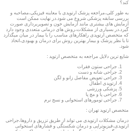
کند؟
به طور کلی،مراجعه پزشک ارتوپدی با معاینه فیزیکی،مصاحبه و
بررسی سابقه پزشکی شروع می شود.در نهایت ممکن است
آزمایش های بیشتری مانند آزمایش خون و تصویربرداری صورت
گیرد.در بسیاری از مشکلات،روش های درمانی متعددی وجود دارد
که متخصص ارتوپدی راهکارهای مناسب را با بیمار در میان میگذارد
تا با نظر پزشک و بیمار بهترین روش برای درمان و بهبودی،اتخاذ
شود.
شایع ترین دلایل مراجعه به متخصص ارتوپد :
جراحی ستون فقرات
جراحی شانه و دست
جراحی تعویض مفاصل زانو و لگن
ارتوپدی اطفال
پزشکی ورزشی
جراحی پا و مچ پا
جراحی تومورهای استخوانی و نسج نرم
متخصص ارتوپد تهران :
درمان مشکلات ارتوپدی می تواند از طریق تزریق و داروها،جراحی
ارتوپدی،فیزیوتراپی و درمان شکستگی و فشارهای استخوانی