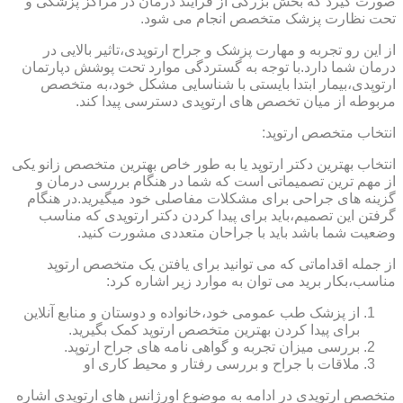
صورت گیرد که بخش بزرگی از فرایند درمان در مراکز پزشکی و
تحت نظارت پزشک متخصص انجام می شود.
از این رو تجربه و مهارت پزشک و جراح ارتوپدی،تاثیر بالایی در
درمان شما دارد.با توجه به گستردگی موارد تحت پوشش دپارتمان
ارتوپدی،بیمار ابتدا بایستی با شناسایی مشکل خود،به متخصص
مربوطه از میان تخصص های ارتوپدی دسترسی پیدا کند.
انتخاب متخصص ارتوپد:
انتخاب بهترین دکتر ارتوپد یا به طور خاص بهترین متخصص زانو یکی
از مهم ترین تصمیماتی است که شما در هنگام بررسی درمان و
گزینه های جراحی برای مشکلات مفاصلی خود میگیرید.در هنگام
گرفتن این تصمیم،باید برای پیدا کردن دکتر ارتوپدی که مناسب
وضعیت شما باشد باید با جراحان متعددی مشورت کنید.
از جمله اقداماتی که می توانید برای یافتن یک متخصص ارتوپد
مناسب،بکار برید می توان به موارد زیر اشاره کرد:
از پزشک طب عمومی خود،خانواده و دوستان و منابع آنلاین
برای پیدا کردن بهترین متخصص ارتوپد کمک بگیرید.
بررسی میزان تجربه و گواهی نامه های جراح ارتوپد.
ملاقات با جراح و بررسی رفتار و محیط کاری او
متخصص ارتوپدی در ادامه به موضوع اورژانس های ارتوپدی اشاره