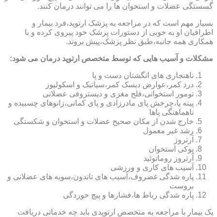
گسستگی عضلات و استخوان ها را می توانند درمان کنند.
بسیار مهم است که در مراجعه به پزشک ارتوپد،فرد بیمار و
اطرافیان او به خوبی از دستورات پزشک خود پیروی کرده و با
همکاری همه جانبه،طبق نظر پزشک،پیش بروند.
مشکلات و آسیب هایی که توسط متخصص ارتوپد درمان می شود:
ناهنجاری های انگشتان دست و پا
درد کمر،عوارض دیسک کمر،سیاتیک و اسکولیوز
تومور استخوانی،فلج مغزی و دیستروفی عضلانی
پینه پا،چرخش پای مادرزادی و پای کمانی،زانوهای چسبیده و
ناهماهنگی پاها
خارج شدن از مکان صحیح عضلات و استخوان و شکستگی
رشد غیر معمول
آرتروز
پوکی استخوان
آرتروز روماتوئید
آسیب های کاری و ورزشی
پاره شدگی غضروف،آسیب های تاندون،سویه های عضلانی و
بروست
پاره شدگی رباط ها،فشارها و پیچ خوردگی
یک بیمار با مراجعه به متخصص ارتوپدی باید چه خدماتی دریافت