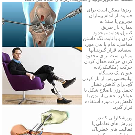
ارتزها ممکن است برای
حمایت از اندام بیماران
مجروح یا مبتلا به
بیماری،از طریق
کنترل،هدایت،محدود
کردن و یا ثابت نگه داشتن
مفاصل،اندام یا بدن مورد
استفاده قرار گیرند.آنها
ممکن است برای محدود
کردن حرکت،فعال کردن
حرکت (مکانیکی)،به
عنوان یک دستگاه
توانبخشی پس از باز کردن
گچ،برای کاهش فشار
تحمل وزن،اصلاح شکل یا
عملکرد بخشی از بدن یا
کاهش درد،مورد استفاده
قرار گیرد.
ورزشکارانی که در
ورزش های تعاملی یا
فعالیت های خطرناک
مشارکت می کنند،می