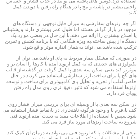
استفاده کرد.کوسن های پاشنه می توانند در جذب فشار و احساس
راحتی بیشتر در پاشنه و مچ پا در هنگام راه رفتن یا دویدن کمک
کنند.
اگر چه ارتزهای سفارشی به میزان قابل توجهی از دستگاه های
موجود در بازار گرانتر هستند اما طول عمر بیشتری دارند و پشتیبانی
یا اصلاح بیشتری را ارائه می دهند.با این حال،در بعضی موارد،یک
دستگاه از پیش ساخته،به ویژه هنگامی که با برنامه کشش و تمرین
ترکیب شده باشد،می تواند به همان اندازه موثر واقع شود.
در صورتی که مشکل بیمار مربوط به پای او باشد،می توان از
تکنولوژی های جدیدی که به کمک ارتوپد آمده تا کارها را آسان تر و
موثرتر کند یعنی اسکن سه بعدی پا کمک گرفت.در گذشته،از قالب
های گچ پا برای ساخت ارتز سفارشی استفاده می کردند.در حال
حاضر،اغلب از تجزیه و تحلیل پای کامپیوتری برای ساخت و توسعه
ارتزها استفاده می شود که تاثیر دقیق تری روی مدل راه رفتن
پویای فرد دارد.
در اسکن سه بعدی پا از وسیله ای برای بررسی میزان فشار روی
کف پا،فرم پا و وجود هرگونه ناهنجاری در پا،نقاط فشار استفاده می
شود.سپس با استفاده از اطلاعات مفید به دست آمده،ارتوپد فنی
شروع به ساخت ارتزهای مورد نیاز فرد می کند.
برخی از مشکلات پا که ارتوپد فنی می تواند به درمان آن کمک کند
شامل این موارد است: کف پای صاف،انحراف شست