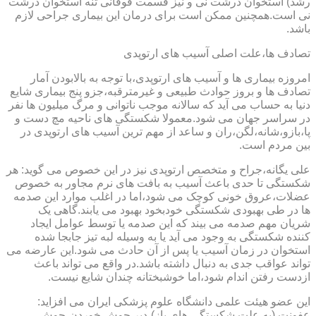
رشد) استخوان درشت نی و نیز قسمت فوقانی تنه استخوان درشت
نی است.همچنین ممکن است برای درمان این بیماری جراحی لازم
باشد.
تصادف ها،علت اصلی آسیب های ارتوپدی
امروزه بیماری ها و آسیب های ارتوپدی،با توجه به بالابودن آمار
تصادف ها و بروز حوادث طبیعی و غیرمترقبه،جزو پنج بیماری شایع
دنیا به حساب می آید که سالانه موجب ناتوانی و مرگ میلیون ها نفر
در سراسر جهان می شود.معمولا شکستگی های ناحیه مچ دست و
پا،بازو،شانه،لگن،ران و ساعد از مهم ترین آسیب های ارتوپدی در
بین مردم است.
علی یگانه،جراح و متخصص ارتوپدی نیز در این خصوص می گوید: هر
شکستگی تا حدی باعث آسیب به بافت های نرم مجاور به خصوص
عضلات،عروق خونی کوچک می شود،اما در اغلب موارد این صدمه
ها در طی بهبودی شکستگی خودبخود بهبود می یابند.گاهی یک
شریان مهم صدمه می بیند که این صدمه یا توسط عوامل ایجاد
کننده شکستگی به وجود می آید یا به وسیله لبه تیز جابجا شده
استخوان در زمان آسیب یا پس از آن حادث می شود.این عارضه می
تواند عواقب جدی به دنبال داشته باشد.در واقع می تواند باعث
ازدست رفتن اندام شود،اما خوشبختانه چندان شایع نیست.
این عضو هیئت علمی دانشگاه علوم پزشکی ایران می افزاید:
عفونت (به علت شکستگی های باز)،دیر جوش خوردن،جوش