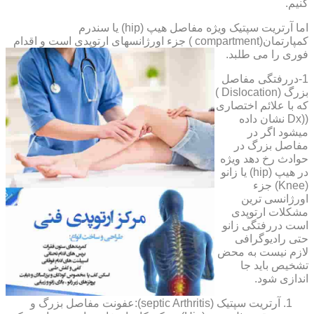
کنیم.
اما آرتریت سپتیک ویژه مفاصل هیپ (hip) یا سندرم
کمپارتمان(compartment ) جزء اورژانسهای ارتوپدی است و اقدام
فوری را می طلبد.
1-دررفتگی مفاصل
بزرگ (Dislocation )
که با علائم اختصاری
((Dx نشان داده
میشود اگر در
مفاصل بزرگ در
حوادث رخ دهد ویژه
در هیپ (hip) یا زانو
(Knee) جزء
اورژانسی ترین
مشکلات ارتوپدی
است دررفتگی زانو
حتی رادیوگرافی
لازم نیست به محض
تشخیص باید جا
اندازی شود.
آرتریت سپتیک (septic Arthritis):عفونت مفاصل بزرگ و