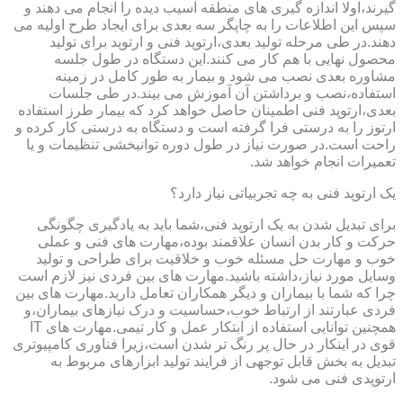
گیرند،اولا اندازه گیری های منطقه آسیب دیده را انجام می دهند و
سپس این اطلاعات را به چاپگر سه بعدی برای ایجاد طرح اولیه می
دهند.در طی مرحله تولید بعدی،ارتوپد فنی و ارتوپد برای تولید
محصول نهایی با هم کار می کنند.این دستگاه در طول جلسه
مشاوره بعدی نصب می شود و بیمار به طور کامل در زمینه
استفاده،نصب و برداشتن آن آموزش می بیند.در طی جلسات
بعدی،ارتوپد فنی اطمینان حاصل خواهد کرد که بیمار طرز استفاده
ارتوز را به درستی فرا گرفته است و دستگاه به درستی کار کرده و
راحت است.در صورت نیاز در طول دوره توانبخشی تنظیمات و یا
تعمیرات انجام خواهد شد.
یک ارتوپد فنی به چه تجربیاتی نیاز دارد؟
برای تبدیل شدن به یک ارتوپد فنی،شما باید به یادگیری چگونگی
حرکت و کار بدن انسان علاقمند بوده،مهارت های فنی و عملی
خوب و مهارت حل مسئله خوب و خلاقیت برای طراحی و تولید
وسایل مورد نیاز،داشته باشید.مهارت های بین فردی نیز لازم است
چرا که شما با بیماران و دیگر همکاران تعامل دارید.مهارت های بین
فردی عبارتند از ارتباط خوب،حساسیت و درک نیازهای بیماران،و
همچنین توانایی استفاده از ابتکار عمل و کار تیمی.مهارت های IT
قوی در اینکار در حال پر رنگ تر شدن است،زیرا فناوری کامپیوتری
تبدیل به بخش قابل توجهی از فرایند تولید ابزارهای مربوط به
ارتوپدی فنی می شود.