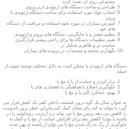
مصنوعی روی آن نصب گردد
طراحی و ساخت دستگاه های ارتوپدی،ارتز،پروتز
انتخاب مواد مورد استفاده برای ساخت دستگاه ارتوپدی یا
پروتز
آموزش بیماران در مورد نحوه استفاده و مراقبت از دستگاه
های خود
تنظیم،تعمیر و یا جایگزینی دستگاه های پروتز و ارتوپدی
تغییر تنظیمات دستگاه ها برای راحتی بیشتر،قرارگیری
مناسب تر و ظاهری شکیل تر
نگهداری سابقه و مستندات در پرونده های بیماران
دستگاه های ارتوپدی پا ممکن است به دلایل مختلف توصیه شوند،از
جمله:
تراز کردن و حمایت از پا یا مچ پا
جلوگیری،اصلاح یا هماهنگی با ناهنجاری های پا
بهبود عملکرد کلی پا و مچ پا
به عنوان مثال،یک گوه درون قسمت داخلی کفی یک کفش قرار می
گیرد تا بتواند به کف پای صاف کمک کند،بنابراین خطر بروز تاندونیت
را کاهش می دهد.بریس مچ پا می تواند درد آرتریت روماتوئید را در
پاشنه یا مچ پا کاهش دهد.برای افزایش حمایت از مچ پا و کمک به
جلوگیری از رگ به رگ شدن مچ پا می توان از پاشنه ی پهن شده