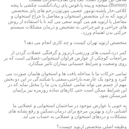
(Bunion)،میخچه و پینه پا،قوس پای زیاد،انگشت چکشی یا پنجه
کلاغی،خار پاشنه،تومور عصبی مورتون،زخم های پای متخصص
ارتوپد که به آن متخصص استخوان و مفاصل یا جراح استخوان و
مفاصل یا ارتوپد هم می گویند سعی می کند تا با استفاده از روش
های جراحی و غیرجراحی به تشخیص و درمان مشکلات سیستم
حرکتی بدن اهتمام ورزد.
متخصص ارتوپد تهران کیست و چه کاری انجام می دهد؟
کمر درد،آسیب های ورزشی،آرتروز و گرفتگی عضلات گردن از
مراجعات کوچکی از عوارض فراوان استخوانی-عضلانی است که بر
روی وضعیت و شرایط جسمانی بیماران تاثیر میگذارد.
تمامی حرکات ما با مداخله بافت ها و استخوان هایمان صورت می
گیرد و وجود یک عارضه،ناراحتی،سفتی یا شکنندگی در این دو بخش
مهم از جسم می تواند تمامی عملکرد بدن ما را مختل نماید که در
این شرایط ممکن است حتی کارهای ساده روزمره نیز برایمان
غیرممکن شود.
به خوبی با عوارض موجود در ساختمان استخوانی و عضلانی ما
آشنایی دارد و بهترین مرجع برای درمان،تسکین و رفع نشانه های
مشکلات و دردهای استخوان و عضلانی به حساب می آید.
وظیفه اصلی متخصص ارتوپد چیست؟