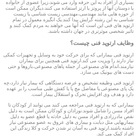
بسیاری از افراد به این حرفه وارد می شوند،زیرا عضوی از خانواده
یا دوستان آنها از پروتز یا ارتز استفاده می کنند.دیگران ممکن است
از حوزه هایی مانند مهندسی،مهندسی زیست شناسی یا زیست
شناسی به این رشته گرایش پیدا کنند.یک انگیزه معمول در تمام
ارتوپد های فنی این است که آنها می خواهند به مردم کمک کنند و
تاثیر شخصی موثرتری در جهان داشته باشند.
وظایف ارتوپد فنی چیست؟
ارتوپد فنی بیمارانی که برای حرکت خود به وسایل و تجهیزات کمکی
نیاز دارند را ویزیت می کند.ارتوپد فنی همچنین برای بیماران
نیازمند،اندام های مصنوعی از جمله پاهای مصنوعی،بازوها و حتی
دست های بیونیک می سازد.
ارتوپد فنی وظیفه تشخیص و عرضه دستگاهی که بیمار نیاز دارد،چه
یک پای مصنوعی یا مفاصل مچ پا یا کفش طبی مناسب را بر عهده
دارد و هدف وی افزایش تحرک و استقلال بیمار است.
بیمارانی که به ارتوپد فنی مراجعه می کنند می توانند از کودکان تا
افراد مسن را شامل شوند.نوزادان و کودکان ممکن است به دلیل
نقص مادرزادی و افراد مسن به دلیل حادثه یا قطع عضو به دلیل
بیماریهایی مثل دیابت و بیماری های عروق به عضو مصنوعی نیاز
داشته باشند.ارتوپد فنی به آسان تر شدن حرکت و کلا زندگی این
افراد کمک می کند.