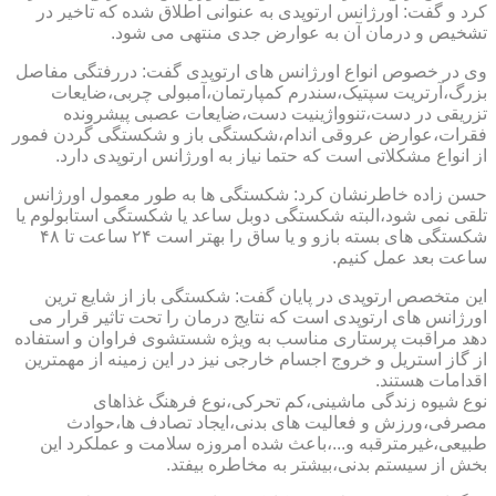
کرد و گفت: اورژانس ارتوپدی به عنوانی اطلاق شده که تاخیر در
تشخیص و درمان آن به عوارض جدی منتهی می شود.
وی در خصوص انواع اورژانس های ارتوپدی گفت: دررفتگی مفاصل
بزرگ،آرتریت سپتیک،سندرم کمپارتمان،آمبولی چربی،ضایعات
تزریقی در دست،تنوواژینیت دست،ضایعات عصبی پیشرونده
فقرات،عوارض عروقی اندام،شکستگی باز و شکستگی گردن فمور
از انواع مشکلاتی است که حتما نیاز به اورژانس ارتوپدی دارد.
حسن زاده خاطرنشان کرد: شکستگی ها به طور معمول اورژانس
تلقی نمی شود،البته شکستگی دوبل ساعد یا شکستگی استابولوم یا
شکستگی های بسته بازو و یا ساق را بهتر است ۲۴ ساعت تا ۴۸
ساعت بعد عمل کنیم.
این متخصص ارتوپدی در پایان گفت: شکستگی باز از شایع ترین
اورژانس های ارتوپدی است که نتایج درمان را تحت تاثیر قرار می
دهد مراقبت پرستاری مناسب به ویژه شستشوی فراوان و استفاده
از گاز استریل و خروج اجسام خارجی نیز در این زمینه از مهمترین
اقدامات هستند.
نوع شیوه زندگی ماشینی،کم تحرکی،نوع فرهنگ غذاهای
مصرفی،ورزش و فعالیت های بدنی،ایجاد تصادف ها،حوادث
طبیعی،غیرمترقبه و...،باعث شده امروزه سلامت و عملکرد این
بخش از سیستم بدنی،بیشتر به مخاطره بیفتد.