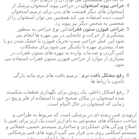
جراحی پیوند استخوان
:در جراحی پیوند استخوان،پزشک از
استخوان های دیگر قسمت های بدن برای ترمیم استخوان
آسیب دیده استفاده می کند.همچنین می توان استخوان را از
شخصی به شخص دیگر نیز پیوند زد.
جراحی فیوژن ستون فقرات
:این نوع جراحی به منظور
پیشگیری از حرکت و جابجایی در بین مهره ها انجام می
شود.این عمل جراحی سبب تحریک فیوژن یا خشک شدن دو یا
تعداد بیشتری مهره با یکدیگر می شود.برای مشکلات
کمر،گردن و صدمات وارده به مهره های ستون فقرات در
بسیاری از موارد از جراحی فیوژن ستون فقرات استفاده می
شود.
رفع مشکل بافت نرم
: ترمیم بافت های نرم مانند پارگی
تاندون یا رباط ها.
رفع اشکال داخلی :یک روش برای نگهداری قطعات شکسته
شده استخوان در مکان صحیح خود با استفاده از فلز و پیچ در
زمانی که استخوان در حال التیام است.
ارتوپدی فنی رشته ای در پزشکی است که مربوط به طراحی و
ساخت دستگاه های مصنوعی به نام ارتز است.یک ارتز برای تغییر یا
اصلاح ویژگی های عملکردی و ساختاری سیستم عصبی،عضلانی و
سیستم اسکلتی روی بدن قرار می گیرد.ارتوپد های فنی پزشکانی
هستند که تجویز،تولید و مدیریت ارتزها را انجام می دهند.