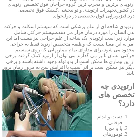
ارتوپدی.برترین ‏و ‏مجرب ‏ترین ‏گروه ‏جراحان ‏فوق ‏تخصص ‏ارتوپدی
‏در ‏کشور.تجهیزات ارتوپدی و توانبخشی.کلینیک فوق تخصصی
درد.فیزیوتراپی فوق تخصصی در دولتخواه,
ارتوپدی شاخه ای از علم پزشکی است که سیستم اسکلت و حرکت
بدن انسان را مورد درمان قرار می دهد.سیستم حرکتی شامل
موارد زیر است.ارتوپدی یک شاخه از علم جراحی نیز هست اما این
امر به این معنا نیست که وظیفه متخصص ارتوپد فقط به جراحی
محدود می شود.برای مداوای تمام بیماریهایی که روی سیستم
حرکتی انسان تاثیر می گذارند می توان از ارتوپد کمک گرفت.برخی
از این بیماری ها ممکن است از بدو تولد وجود داشته باشند و برخی
دیگر نیز ممکن است بر اثر آسیب یا افزایش سن به مرور زمان بروز
یابند.
ارتوپدی چه
تخصص های
دارد؟
دست و اندام
فوقانی
پا و مچ پا
تومورهای