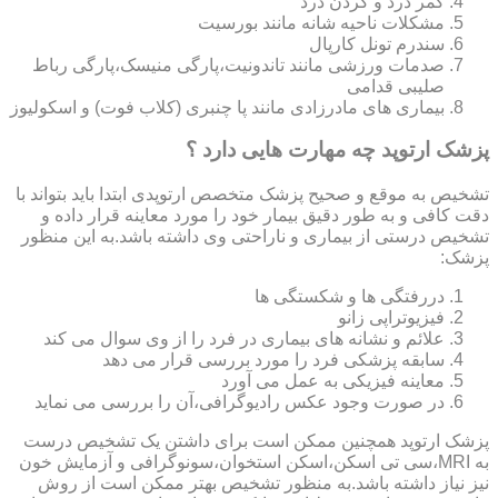
کمر درد و گردن درد
مشکلات ناحیه شانه مانند بورسیت
سندرم تونل کارپال
صدمات ورزشی مانند تاندونیت،پارگی منیسک،پارگی رباط
صلیبی قدامی
بیماری های مادرزادی مانند پا چنبری (کلاب فوت) و اسکولیوز
پزشک ارتوپد چه مهارت هایی دارد ؟
تشخیص به موقع و صحیح پزشک متخصص ارتوپدی ابتدا باید بتواند با
دقت کافی و به طور دقیق بیمار خود را مورد معاینه قرار داده و
تشخیص درستی از بیماری و ناراحتی وی داشته باشد.به این منظور
پزشک:
دررفتگی ها و شکستگی ها
فیزیوتراپی زانو
علائم و نشانه های بیماری در فرد را از وی سوال می کند
سابقه پزشکی فرد را مورد بررسی قرار می دهد
معاینه فیزیکی به عمل می آورد
در صورت وجود عکس رادیوگرافی،آن را بررسی می‎ نماید
پزشک ارتوپد همچنین ممکن است برای داشتن یک تشخیص درست
به MRI،سی تی اسکن،اسکن استخوان،سونوگرافی و آزمایش خون
نیز نیاز داشته باشد.به منظور تشخیص بهتر ممکن است از روش