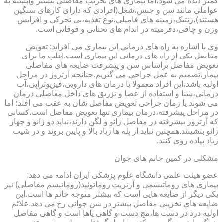
کمتر دیده می شود،اما بیماری های تخریب مفاصلی بیشتر وابسته به
عواملی مانند سن و جنس،شغل(افرادی که دارای کارهای سنگین
هستند)،ژنتیک،زمینه های فامیلی،نوع تغذیه،بی تحرکی و افزایش
وزن و چاقی،دفرمیته در اندام های تحتانی و فوقانی است.
وی با اشاره به راه های درمانی این بیماری می افزاید: تعویض
مفاصل یکی از راه های درمانی این بیماری است.اغلب ما برای
تعویض مفاصل براساس سن و پیشرفت ضایعه های مفاصلی
بیمار،تصمیم به عمل جراحی می گیریم.چنانچه آرتروز در مراحل
اولیه باشد،این افراد معمولا با درمان های دارویی،فیزیوتراپی،آب
درمانی،شنا و استفاده از عصا و تزریق های داخل مفاصلی درمان
می شوند یا زمان جراحی تعویض مفاصل شان به عقب می افتد؛ اما
در مراحل پیشرفته،درمان بیماری تنها تعویض مفاصل است.کسانی
که آرتروز پیشرفته در مفاصل زانو و لگن دارند،نباید دو زانو و چهار
زانو بنشینند.همچنین نباید از پله ها زیاد بالا و پایین بروند و در شیب
زیاد پیاده روی کنند.
مشکلی در کمین خانم های جوان
عضو هیئت علمی دانشگاه علوم پزشکی ایران ادامه می دهد:
بیماری های روماتیسمی و آرتریت روماتوئید(روماتیسم مفاصلی) نیز
یکی دیگر از ضایعه هایی است که بیشتر متوجه خانم ها است.این
ضایعه های تخریبی مفاصل بیشتر در سن جوانی رخ می دهد.علائم
اولیه درد در دست ها،مچ دست و گاهی پاها است و گاهی مفاصل