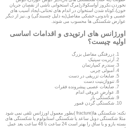
نخوردن،نکروز آواسکولار(مرگ استخوانی ناشی از نقصان جریان
خون)،کوتاه شدن استخوان در اندام های تحتانی،ایجاد آسیب های
عصبی و تاندونی،خشکی مفاصل(به دلیل چسبندگی) و...نیز از دیگر
عوارض شکستگی ها محسوب می شوند.
اورژانس های ارتوپدی و اقدامات اساسی
اولیه چیست؟
دررفتگی مفاصل بزرگ
آرتریت سپتیک
سندرم کمپارتمان
آمبولی چربی
ضایعات تزریقی در دست
تنوواژینیت دست
ضایعات عصبی پیشرونده فقرات
عوارض عروقی اندام
شکستگی باز
شکستگی گردن فمور
نکته: شکستگی ها(fracture )بطور معمول اورژانس تلقی نمی شود
مثلا شکستگی دوبل ساعد یا شکستگی استابولوم یا شکستگی های
بسته بازو و یا ساق را بهتر است 24 ساعت تا 48 ساعت بعد عمل