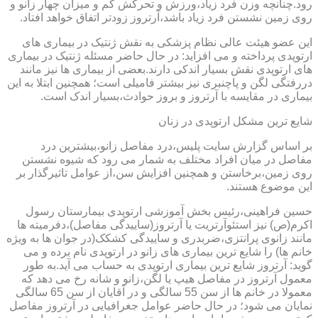
رود.چنانچه وزن فرد زیاد،ورزش و تحرکش کم و میزان چهار زانو و
روی زمین نشستن فرد زیاد باشد،آرتروز زودتر اتفاق خواهد افتاد.
این عضو هیئت عالی نظام پزشکی به نقش ژنتیک در بیماری های
ارتوپدی پرداخته و می افزاید: در حال حاضر مسئله ژنتیک در بیماری
های ارتوپدی نقش بسیار اندکی دارند.بعضی از بیماری ها نیز مانند
دررفتگی لگن و پاچنبری نیز بیشتر فامیلی است؛ همچنین ابتلا به این
بیماری در مقایسه با آرتروز و بروز حوادث،بسیار اندک است.
شایع ترین مشکل ارتوپدی در زنان
بر اساس گزارش سایت پلیس،درد مفاصل زانو،بیشترین درد
مفاصل در میان افراد مختلف به شمار می رود که شیوه نشستن
روی زمین،برخاستن و همچنین افزایش سن،از عوامل تاثیرگذار بر
این موضوع هستند.
حسین فراهینی،رئیس بخش آموزشی ارتوپدی بیمارستان رسول
اکرم(ص) نیز استئوآرتریت یا آرتروز(ساییدگی مفاصل)،دفرمیته ها
مانند زانوی پرانتزی،ضربدری و ساییدگی کشکک(در جوان ها به ویژه
خانم ها) را شایع ترین بیماری های زانو در ارتوپدی نام برده و می
گوید: آرتروز شایع ترین بیماری ارتوپدی به حساب می آید.به طور
معمول آرتروز در مفاصل هیپ یا لگن،زانو و شانه رخ می دهد که
معمولا در خانم ها از سن 55 سالگی و در آقایان از سن 65 سالگی
نمایان می شود؛ در حال حاضر عوامل جغرافیایی در آرتروز مفاصل