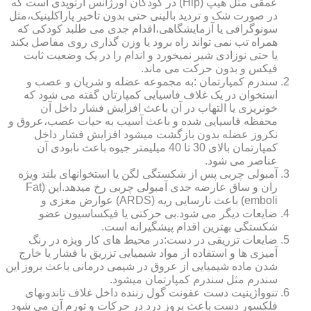
عمقی مثل هیپ (Hip) در کودکان اورژانس ارتوپدی است که
در صورت شک و تردید بالینی حتی بدون تاخیر پاراکلینیک،مثل
سونوگرافی یا آزمایشگاهی،اقدام جدی می طلبد کودکی که
همراه تب نمی تواند راه برود یا وزن گذاری روی مفاصل بکند
یا حتی نوزادی شیر نمیخورد و اندام را در یک وضعیت ثابت
فیکس و بدون حرکت می ماند.
سندرم کمپارتمان :به مجموعه عضله و شریان و عصب و
استخوان در یک غلاف فاسیایی کمپارتان گفته می شود که
خونریزی یا التهاب در آن باعث افزایش فشار داخل آن
محفظه فاسیایی شده و باعث آسیب به حیات عصب،عروق و
نکروز عضله بدون بازگشت میشود افزایش فشار داخل
کمپارتمان بالای 30 تا 40 میلیمتر جیوه باعث نابودی آن
عناصر می شود.
آمبولی چربی پس از شکستگی لگن یا استخوانهای بلند ویژه
ران و ساق عارضه جدی آمبولی چربی رخ میدهد.این (Fat
emboli) باعث نارسایی ریه (ARDS) عوارض مغزی و
ضایعات دیگر می شود.بی حرکتی یا فیکساسیون عضو
شکستگی بهترین اقدام پیشگیرانه است.
ضایعات تزریقی در دست:در محیط های کار ویژه در رنگ
آمیزی ها و استفاده از مواد شیمیایی تزریق با فشار یا خارج
شدن ماده شیمیایی از عروق در شیمی درمانی باعث بروز این
سندرم مثل سندرم کمپارتمان میشود.
تنوواژینیت دست عفونت گول زننده داخل غلاف تاندونهای
فلکسور دست باعث بروز درد در حرکات و تورم آن می شود