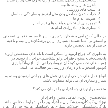
شکستگی،دررفتگی،کشیدگی و رگ به رگ شدن،پاره شدن
تاندون ها و رباط ها و...
آسیب های ورزشی
خراب شدن مفاصل بدن مثل آرتروز و ساییدگی مفاصل
عفونت اندام ها
تومورهای استخوان و بافت های نرم اندام
بیماری های مادرزادی اندام ها
در حالی که تمامی پزشکان ارتوپدی با سر تا سر ساختمانی عضلانی
و استخوانی آشنا هستند؛ بسیاری از این پزشکان،در زمینه و ناحیه
خاصی از بدن تخصص دارند.
به طوری که جراح ارتوپد را ممکن است با نام های متخصص ارتوپد
پا،دست،شانه،ستون فقرات،زانو بشناسیم.جراحان ارتوپدی در
زمینه های تخصصی کودکان،تروما،جراحی بازسازی،آنکولوژی
(تومور استخوانی) و درمان ورزشی نیز فعالیت می کنند.
انواع عمل های جراحی ارتوپدی:عمل های جراحی ارتوپدی بسته به
بیمار و بیماری آن می تواند متفاوت باشد.
متخصص ارتوپدی چه افرادی را درمان می کند؟
متخصصین ارتوپدی تمامی سنین و افراد از
نوزادان،کودکان،ورزشکاران و افراد پیر را در شرایط مختلفی مانند
پارگی،شکستگی،اختلالات،بیماری ها،ناهماهنگی ها،پیچ خوردگی ها،و