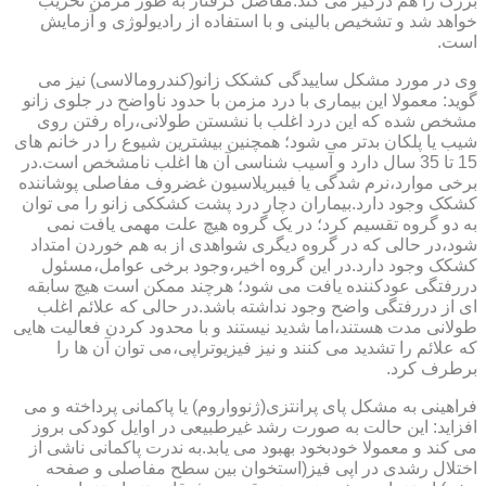
بزرگ را هم درگیر می کند.مفاصل گرفتار به طور مزمن تخریب
خواهد شد و تشخیص بالینی و با استفاده از رادیولوژی و آزمایش
است.
وی در مورد مشکل ساییدگی کشکک زانو(کندرومالاسی) نیز می
گوید: معمولا این بیماری با درد مزمن با حدود ناواضح در جلوی زانو
مشخص شده که این درد اغلب با نشستن طولانی،راه رفتن روی
شیب یا پلکان بدتر می شود؛ همچنین بیشترین شیوع را در خانم های
15 تا 35 سال دارد و آسیب شناسی آن ها اغلب نامشخص است.در
برخی موارد،نرم شدگی یا فیبریلاسیون غضروف مفاصلی پوشاننده
کشکک وجود دارد.بیماران دچار درد پشت کشککی زانو را می توان
به دو گروه تقسیم کرد؛ در یک گروه هیچ علت مهمی یافت نمی
شود،در حالی که در گروه دیگری شواهدی از به هم خوردن امتداد
کشکک وجود دارد.در این گروه اخیر،وجود برخی عوامل،مسئول
دررفتگی عودکننده یافت می شود؛ هرچند ممکن است هیچ سابقه
ای از دررفتگی واضح وجود نداشته باشد.در حالی که علائم اغلب
طولانی مدت هستند،اما شدید نیستند و با محدود کردن فعالیت هایی
که علائم را تشدید می کنند و نیز فیزیوتراپی،می توان آن ها را
برطرف کرد.
فراهینی به مشکل پای پرانتزی(ژنوواروم) یا پاکمانی پرداخته و می
افزاید: این حالت به صورت رشد غیرطبیعی در اوایل کودکی بروز
می کند و معمولا خودبخود بهبود می یابد.به ندرت پاکمانی ناشی از
اختلال رشدی در اپی فیز(استخوان بین سطح مفاصلی و صفحه