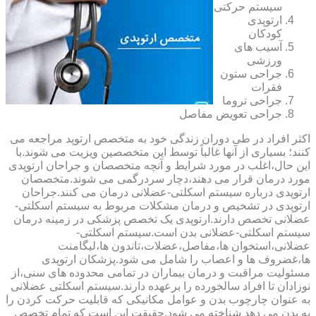
سیستم حرکتی
ارتوپدی
کودکان
آسیب های
ورزشی
جراحی ستون
فقرات
جراحی تروما
جراحی تعویض مفاصل
اکثر افراد در طی دوران زندگی خود به متخصص ارتوپد مراجعه می
کنند؛ بسیاری از آنها غالباً توسط این متخصصین ویزیت می شوند.با
این حال،اغلب در مورد شرایط و آنچه متخصصان و جراحان ارتوپدی
مورد درمان قرار می دهند،دچار سردرگمی می شوند.متخصصان
ارتوپدی درباره سیستم اسکلتی-عضلانی درمان می کنند.جراحان
ارتوپدی در تشخیص و درمان مشکلات مربوط به سیستم اسکلتی-
عضلانی تخصص دارند.ارتوپدی یک تخصص پزشکی در زمینه درمان
سیستم اسکلتی-عضلانی بدن است.سیستم اسکلتی-
عضلانی،استخوان ها،مفاصل،عضلات،تاندون ها،لیگامنت
ها،غضروف ها و اعصاب را شامل می شود.پزشکان ارتوپدی
مسئولیت مراقبت و درمان بیماران در تمامی محدوده های سنی،از
نوزادان تا افراد سالخورده را برعهده دارند.سیستم اسکلتی عضلانی
به عنوان چارچوب بدن و عوامل مکانیکی که قابلیت حرکت کردن را
به بدن می دهد شناخته می شود.حقیقت این است که تمام تخصص