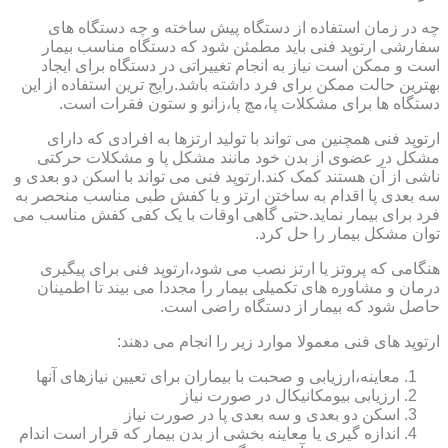
چه در زمان استفاده از دستگاه پیش ساخته و چه دستگاه های
سفارشی ارتوپد فنی باید مطمئن شود که دستگاه مناسب بیمار
است و ممکن است نیاز به انجام تغییراتی در دستگاه برای ایجاد
بهترین حالت ممکن برای فرد داشته باشد.رایج ترین استفاده از این
دستگاه ها برای مشکلات پا،مچ پا،زانو و ستون فقرات است.
ارتوپد فنی همچنین می تواند با تولید ارتزها به افرادی که دارای
مشکل در عضوی از بدن خود مانند مشکل پا و مشکلات حرکتی
ناشی از آن هستند کمک کند.ارتوپد فنی می تواند با اسکن دو بعدی و
سه بعدی پا اقدام به ساختن ارتز و یا کفش طبی مناسب منحصر به
فرد برای بیمار نماید.حتی گاهی اوقات با یک کفی کفش مناسب می
توان مشکل بیمار را حل کرد.
هنگامی که پروتز یا ارتز نصب می شود،ارتوپد فنی برای پیگیری
درمان و مشاوره های تکمیلی بیمار را مجددا می بیند تا اطمینان
حاصل شود که بیمار از دستگاه راضی است.
ارتوپد های فنی معمولا موارد زیر را انجام می دهند:
معاینه،ارزیابی و صحبت با بیماران برای تعیین نیازهای آنها
ارزیابی بیومکانیکال در صورت نیاز
اسکن دو بعدی و سه بعدی پا در صورت نیاز
اندازه گیری یا معاینه بخشی از بدن بیمار که قرار است اندام