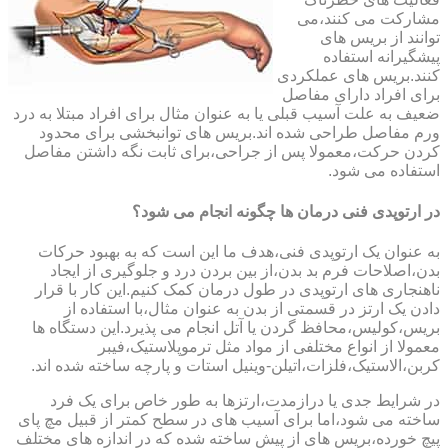
مشارکت می کنند،می
توانند از بریس های
پیشگیرانه استفاده
کنند.بریس های عملکردی
برای افراد دارای مفاصل
ضعیف به علت آسیب قبلی یا به عنوان مثال برای افراد مبتلا به درد
ورم مفاصل طراحی شده اند.بریس های توانبخشی برای محدود
کردن حرکت،معمولا پس از جراحی،برای ثابت نگه داشتن مفاصل
استفاده می شود.
در ارتوپدی فنی درمان ها چگونه انجام می شود؟
به عنوان یک ارتوپدی فنی،هدف ما این است که به بهبود حرکات
بدن،اصلاحات فرم بد بدن،از بین بردن درد و جلوگیری از ایجاد
ناهنجاری های ارتوپدی در طول درمان کمک کنیم.این کار با قرار
دادن یک ارتز در قسمتی از بدن به عنوان مثال،با استفاده از
بریس،کولیس،محافظ گردن یا آتل انجام می پذیرد.این دستگاه ها
معمولا از انواع مختلفی از مواد مثل ترموپلاستیک،فیبر
کربن،الاستیک،فلزات،اتیلن-وینیل استات و پارچه ساخته شده اند.
در شرایط جدی یا درازمدت،ارتزها به طور خاص برای یک فرد
ساخته می شود،اما برای آسیب های در سطح کمتر از قبیل مچ پای
پیچ خورده،بریس های از پیش ساخته شده که در اندازه های مختلف