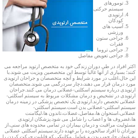
تومورهای
سیستم حرکتی
ارتوپدی
کودکان
آسیب های
ورزشی
جراحی ستون
فقرات
جراحی تروما
جراحی تعویض مفاصل
اکثر افراد در طی دوران زندگی خود به متخصص ارتوپد مراجعه می
کنند؛ بسیاری از آنها غالباً توسط این متخصصین ویزیت می شوند.با
این حال،اغلب در مورد شرایط و آنچه متخصصان و جراحان ارتوپدی
مورد درمان قرار می دهند،دچار سردرگمی می شوند.متخصصان
ارتوپدی درباره سیستم اسکلتی-عضلانی درمان می کنند.جراحان
ارتوپدی در تشخیص و درمان مشکلات مربوط به سیستم اسکلتی-
عضلانی تخصص دارند.ارتوپدی یک تخصص پزشکی در زمینه درمان
سیستم اسکلتی-عضلانی بدن است.سیستم اسکلتی-
عضلانی،استخوان ها،مفاصل،عضلات،تاندون ها،لیگامنت
ها،غضروف ها و اعصاب را شامل می شود.پزشکان ارتوپدی
مسئولیت مراقبت و درمان بیماران در تمامی محدوده های سنی،از
نوزادان تا افراد سالخورده را برعهده دارند.سیستم اسکلتی عضلانی
به عنوان چارچوب بدن و عوامل مکانیکی که قابلیت حرکت کردن را