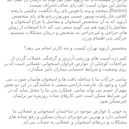
شامل این موارد است: کف پای صاف،انحراف شست
(Bunion)،میخچه و پینه پا،قوس پای زیاد،انگشت چکشی یا پنجه
کلاغی،خار پاشنه،تومور عصبی مورتون،زخم های پای متخصص
ارتوپد که به آن متخصص استخوان و مفاصل یا جراح استخوان و
مفاصل یا ارتوپد هم می گویند سعی می کند تا با استفاده از روش
های جراحی و غیرجراحی به تشخیص و درمان مشکلات سیستم
حرکتی بدن اهتمام ورزد.
متخصص ارتوپد تهران کیست و چه کاری انجام می دهد؟
کمر درد،آسیب های ورزشی،آرتروز و گرفتگی عضلات گردن از
مراجعات کوچکی از عوارض فراوان استخوانی-عضلانی است که بر
روی وضعیت و شرایط جسمانی بیماران تاثیر میگذارد.
تمامی حرکات ما با مداخله بافت ها و استخوان هایمان صورت می
گیرد و وجود یک عارضه،ناراحتی،سفتی یا شکنندگی در این دو بخش
مهم از جسم می تواند تمامی عملکرد بدن ما را مختل نماید که در
این شرایط ممکن است حتی کارهای ساده روزمره نیز برایمان
غیرممکن شود.
به خوبی با عوارض موجود در ساختمان استخوانی و عضلانی ما
آشنایی دارد و بهترین مرجع برای درمان،تسکین و رفع نشانه های
مشکلات و دردهای استخوان و عضلانی به حساب می آید.