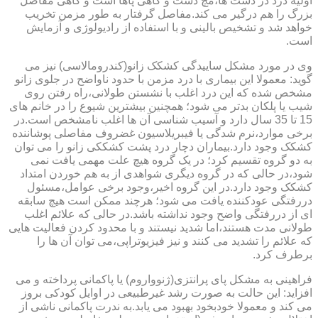
اولیه درد در دست ها،مچ دست و گاهی پاها است و گاهی مفاصل
بزرگ را هم درگیر می کند.مفاصل گرفتار به طور مزمن تخریب
خواهد شد و تشخیص بالینی و با استفاده از رادیولوژی و آزمایش
است.
وی در مورد مشکل ساییدگی کشکک زانو(کندرومالاسی) نیز می
گوید: معمولا این بیماری با درد مزمن با حدود ناواضح در جلوی زانو
مشخص شده که این درد اغلب با نشستن طولانی،راه رفتن روی
شیب یا پلکان بدتر می شود؛ همچنین بیشترین شیوع را در خانم های
15 تا 35 سال دارد و آسیب شناسی آن ها اغلب نامشخص است.در
برخی موارد،نرم شدگی یا فیبریلاسیون غضروف مفاصلی پوشاننده
کشکک وجود دارد.بیماران دچار درد پشت کشککی زانو را می توان
به دو گروه تقسیم کرد؛ در یک گروه هیچ علت مهمی یافت نمی
شود،در حالی که در گروه دیگری شواهدی از به هم خوردن امتداد
کشکک وجود دارد.در این گروه اخیر،وجود برخی عوامل،مسئول
دررفتگی عودکننده یافت می شود؛ هرچند ممکن است هیچ سابقه
ای از دررفتگی واضح وجود نداشته باشد.در حالی که علائم اغلب
طولانی مدت هستند،اما شدید نیستند و با محدود کردن فعالیت هایی
که علائم را تشدید می کنند و نیز فیزیوتراپی،می توان آن ها را
برطرف کرد.
فراهینی به مشکل پای پرانتزی(ژنوواروم) یا پاکمانی پرداخته و می
افزاید: این حالت به صورت رشد غیرطبیعی در اوایل کودکی بروز
می کند و معمولا خودبخود بهبود می یابد.به ندرت پاکمانی ناشی از