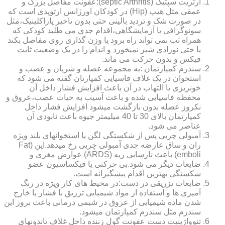
آرتریت سپتیک (septic Arthritis):عفونت مفاصل بزرگ و
عمقی مثل هیپ (Hip) در کودکان اورژانس ارتوپدی است که
در صورت شک و تردید بالینی حتی بدون تاخیر پاراکلینیک،مثل
سونوگرافی یا آزمایشگاهی،اقدام جدی می طلبد کودکی که
همراه تب نمی تواند راه برود یا وزن گذاری روی مفاصل بکند
یا حتی نوزادی شیر نمیخورد و اندام را در یک وضعیت ثابت
فیکس و بدون حرکت می ماند.
سندرم کمپارتمان :به مجموعه عضله و شریان و عصب و
استخوان در یک غلاف فاسیایی کمپارتان گفته می شود که
خونریزی یا التهاب در آن باعث افزایش فشار داخل آن
محفظه فاسیایی شده و باعث آسیب به حیات عصب،عروق و
نکروز عضله بدون بازگشت میشود افزایش فشار داخل
کمپارتمان بالای 30 تا 40 میلیمتر جیوه باعث نابودی آن
عناصر می شود.
آمبولی چربی پس از شکستگی لگن یا استخوانهای بلند ویژه
ران و ساق عارضه جدی آمبولی چربی رخ میدهد.این (Fat
emboli) باعث نارسایی ریه (ARDS) عوارض مغزی و
ضایعات دیگر می شود.بی حرکتی یا فیکساسیون عضو
شکستگی بهترین اقدام پیشگیرانه است.
ضایعات تزریقی در دست:در محیط های کار ویژه در رنگ
آمیزی ها و استفاده از مواد شیمیایی تزریق با فشار یا خارج
شدن ماده شیمیایی از عروق در شیمی درمانی باعث بروز این
سندرم مثل سندرم کمپارتمان میشود.
تنوواژینیت دست عفونت گول زننده داخل غلاف تاندونهای