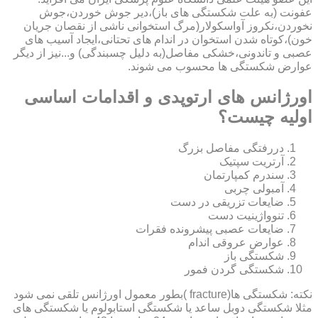
عفونت (به علت شکستگی های باز)،دیر جوش خوردن،جوش
نخوردن،نکروز آواسکولار(مرگ استخوانی ناشی از نقصان جریان
خون)،کوتاه شدن استخوان در اندام های تحتانی،ایجاد آسیب های
عصبی و تاندونی،خشکی مفاصل(به دلیل چسبندگی) و...نیز از دیگر
عوارض شکستگی ها محسوب می شوند.
اورژانس های ارتوپدی و اقدامات اساسی
اولیه چیست؟
دررفتگی مفاصل بزرگ
آرتریت سپتیک
سندرم کمپارتمان
آمبولی چربی
ضایعات تزریقی در دست
تنوواژینیت دست
ضایعات عصبی پیشرونده فقرات
عوارض عروقی اندام
شکستگی باز
شکستگی گردن فمور
نکته: شکستگی ها(fracture )بطور معمول اورژانس تلقی نمی شود
مثلا شکستگی دوبل ساعد یا شکستگی استابولوم یا شکستگی های