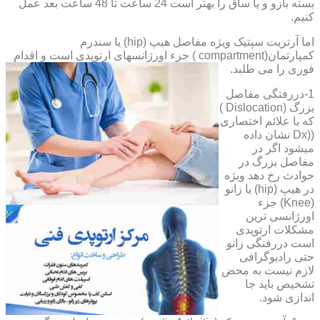
بسته بازو و یا ساق را بهتر است 24 ساعت تا 48 ساعت بعد عمل
کنیم.
اما آرتریت سپتیک ویژه مفاصل هیپ (hip) یا سندرم
کمپارتمان(compartment ) جزء اورژانسهای ارتوپدی است و اقدام
فوری را می طلبد.
1-دررفتگی مفاصل
بزرگ (Dislocation )
که با علائم اختصاری
((Dx نشان داده
میشود اگر در
مفاصل بزرگ در
حوادث رخ دهد ویژه
در هیپ (hip) یا زانو
(Knee) جزء
اورژانسی ترین
مشکلات ارتوپدی
است دررفتگی زانو
حتی رادیوگرافی
لازم نیست به محض
تشخیص باید جا
اندازی شود.