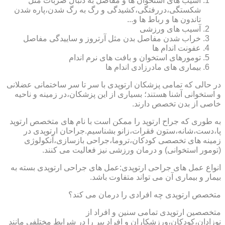
آسیب های استخوان ها و مفاصل به دنبال ضربات مثل
شکستگی،دررفتگی،کشیدگی و رگ به رگ شدن،پاره شدن
تاندون ها و رباط ها و...
آسیب های ورزشی
خراب شدن مفاصل بدن مثل آرتروز و ساییدگی مفاصل
عفونت اندام ها
تومورهای استخوان و بافت های نرم اندام
بیماری های مادرزادی اندام ها
در حالی که تمامی پزشکان ارتوپدی با سر تا سر ساختمانی عضلانی
و استخوانی آشنا هستند؛ بسیاری از این پزشکان،در زمینه و ناحیه
خاصی از بدن تخصص دارند.
به طوری که جراح ارتوپد را ممکن است با نام های متخصص ارتوپد
پا،دست،شانه،ستون فقرات،زانو بشناسیم.جراحان ارتوپدی در
زمینه های تخصصی کودکان،تروما،جراحی بازسازی،آنکولوژی
(تومور استخوانی) و درمان ورزشی نیز فعالیت می کنند.
انواع عمل های جراحی ارتوپدی:عمل های جراحی ارتوپدی بسته به
بیمار و بیماری آن می تواند متفاوت باشد.
متخصص ارتوپدی چه افرادی را درمان می کند؟
متخصصین ارتوپدی تمامی سنین و افراد از
نوزادان،کودکان،ورزشکاران و افراد پیر را در شرایط مختلفی مانند