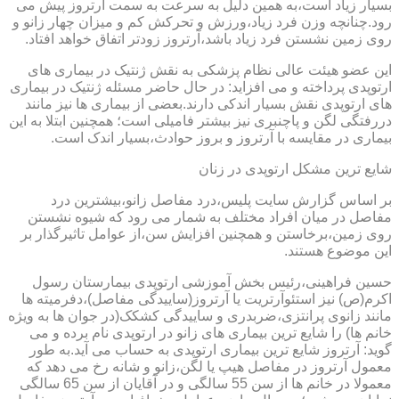
بسیار زیاد است،به همین دلیل به سرعت به سمت آرتروز پیش می
رود.چنانچه وزن فرد زیاد،ورزش و تحرکش کم و میزان چهار زانو و
روی زمین نشستن فرد زیاد باشد،آرتروز زودتر اتفاق خواهد افتاد.
این عضو هیئت عالی نظام پزشکی به نقش ژنتیک در بیماری های
ارتوپدی پرداخته و می افزاید: در حال حاضر مسئله ژنتیک در بیماری
های ارتوپدی نقش بسیار اندکی دارند.بعضی از بیماری ها نیز مانند
دررفتگی لگن و پاچنبری نیز بیشتر فامیلی است؛ همچنین ابتلا به این
بیماری در مقایسه با آرتروز و بروز حوادث،بسیار اندک است.
شایع ترین مشکل ارتوپدی در زنان
بر اساس گزارش سایت پلیس،درد مفاصل زانو،بیشترین درد
مفاصل در میان افراد مختلف به شمار می رود که شیوه نشستن
روی زمین،برخاستن و همچنین افزایش سن،از عوامل تاثیرگذار بر
این موضوع هستند.
حسین فراهینی،رئیس بخش آموزشی ارتوپدی بیمارستان رسول
اکرم(ص) نیز استئوآرتریت یا آرتروز(ساییدگی مفاصل)،دفرمیته ها
مانند زانوی پرانتزی،ضربدری و ساییدگی کشکک(در جوان ها به ویژه
خانم ها) را شایع ترین بیماری های زانو در ارتوپدی نام برده و می
گوید: آرتروز شایع ترین بیماری ارتوپدی به حساب می آید.به طور
معمول آرتروز در مفاصل هیپ یا لگن،زانو و شانه رخ می دهد که
معمولا در خانم ها از سن 55 سالگی و در آقایان از سن 65 سالگی