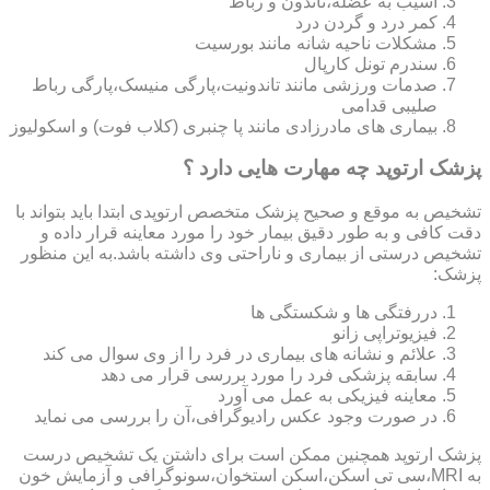
آسیب به عضله،تاندون و رباط
کمر درد و گردن درد
مشکلات ناحیه شانه مانند بورسیت
سندرم تونل کارپال
صدمات ورزشی مانند تاندونیت،پارگی منیسک،پارگی رباط
صلیبی قدامی
بیماری های مادرزادی مانند پا چنبری (کلاب فوت) و اسکولیوز
پزشک ارتوپد چه مهارت هایی دارد ؟
تشخیص به موقع و صحیح پزشک متخصص ارتوپدی ابتدا باید بتواند با
دقت کافی و به طور دقیق بیمار خود را مورد معاینه قرار داده و
تشخیص درستی از بیماری و ناراحتی وی داشته باشد.به این منظور
پزشک:
دررفتگی ها و شکستگی ها
فیزیوتراپی زانو
علائم و نشانه های بیماری در فرد را از وی سوال می کند
سابقه پزشکی فرد را مورد بررسی قرار می دهد
معاینه فیزیکی به عمل می آورد
در صورت وجود عکس رادیوگرافی،آن را بررسی می‎ نماید
پزشک ارتوپد همچنین ممکن است برای داشتن یک تشخیص درست
به MRI،سی تی اسکن،اسکن استخوان،سونوگرافی و آزمایش خون