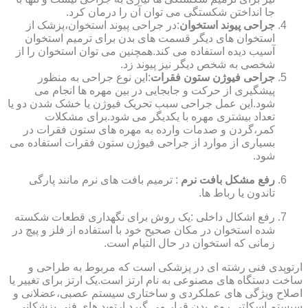
جا انداختن شکستگی می توان آن را درمان کرد.
جراحی پیوند استخوان
:در جراحی پیوند استخوان،پزشک از
استخوان های دیگر قسمت های بدن برای ترمیم استخوان
آسیب دیده استفاده می کند.همچنین می توان استخوان را از
شخصی به شخص دیگر نیز پیوند زد.
جراحی فیوژن ستون فقرات
:این نوع جراحی به منظور
پیشگیری از حرکت و جابجایی در بین مهره ها انجام می
شود.این عمل جراحی سبب تحریک فیوژن یا خشک شدن دو یا
تعداد بیشتری مهره با یکدیگر می شود.برای مشکلات
کمر،گردن و صدمات وارده به مهره های ستون فقرات در
بسیاری از موارد از جراحی فیوژن ستون فقرات استفاده می
شود.
رفع مشکل بافت نرم
: ترمیم بافت های نرم مانند پارگی
تاندون یا رباط ها.
رفع اشکال داخلی :یک روش برای نگهداری قطعات شکسته
شده استخوان در مکان صحیح خود با استفاده از فلز و پیچ در
زمانی که استخوان در حال التیام است.
ارتوپدی فنی رشته ای در پزشکی است که مربوط به طراحی و
ساخت دستگاه های مصنوعی به نام ارتز است.یک ارتز برای تغییر یا
اصلاح ویژگی های عملکردی و ساختاری سیستم عصبی،عضلانی و
سیستم اسکلتی روی بدن قرار می گیرد.ارتوپد های فنی پزشکانی