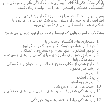
پارگی،شکستگی،اختلالات،بیماری ها،ناهماهنگی ها،پیچ خوردگی ها،و
گسستگی عضلات و استخوان ها را می توانند درمان کنند.
بسیار مهم است که در مراجعه به پزشک ارتوپد،فرد بیمار و
اطرافیان او به خوبی از دستورات پزشک خود پیروی کرده و با
همکاری همه جانبه،طبق نظر پزشک،پیش بروند.
مشکلات و آسیب هایی که توسط متخصص ارتوپد درمان می شود:
ناهنجاری های انگشتان دست و پا
درد کمر،عوارض دیسک کمر،سیاتیک و اسکولیوز
تومور استخوانی،فلج مغزی و دیستروفی عضلانی
پینه پا،چرخش پای مادرزادی و پای کمانی،زانوهای چسبیده و
ناهماهنگی پاها
خارج شدن از مکان صحیح عضلات و استخوان و شکستگی
رشد غیر معمول
آرتروز
پوکی استخوان
آرتروز روماتوئید
آسیب های کاری و ورزشی
پاره شدگی غضروف،آسیب های تاندون،سویه های عضلانی و
بروست
پاره شدگی رباط ها،فشارها و پیچ خوردگی