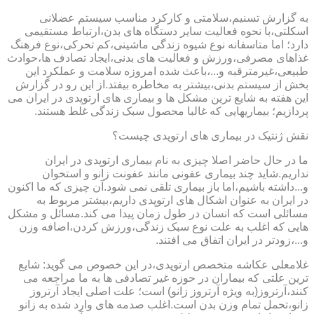
به گزارش تسنیم،سلامتی و کارکرد مناسب سیستم عضلانی
اسکلتی،با نحوه فعالیت سایر دستگاه های بدن،ارتباط مستقیمی
دارد؛ اما متاسفانه نوع شیوه زندگی ماشینی،کم تحرکی،نوع فرهنگ
غذاهای مصرفی،ورزش و فعالیت های بدنی،ایجاد تصادف ها،حوادث
طبیعی،غیرمترقبه و...،باعث شده امروزه سلامت و عملکرد این
بخش از سیستم بدنی،بیشتر به مخاطره بیفتد.از این رو در گزارش
این هفته به شایع ترین مشکل ها و بیماری های ارتوپدی در ایران می
پردازیم؛ بیماریهایی که غالبا محصول سبک زندگی غلط هستند.
نقش ژنتیک در بیماری های ارتوپدی چیست؟
ما در حال حاضر اصلا چیزی به نام بیماری ارتوپدی در ایران
نداریم.شاید چند بیماری عفونی مانند عفونت زانو و استخوان
و...داشته باشیم،اما باز بیماری تلقی نمی شود.آن چیزی که ما اکنون
در ایران به عنوان اشکال های ارتوپدی داریم،بیشتر مربوط به
مسائلی است که انسان در طول زمان پیدا می کند.مسائل و مشکل
هایی که اغلب به علت نوع سبک زندگی،ورزش کردن،اضافه وزن
و...،زودتر در ایران اتفاق می افتند.
غلامعلی عکاشه متخصص ارتوپدی،در این خصوص می گوید: شایع
ترین علتی که بیماران در حوزه غیر تصادفی ها به ما مراجعه می
کنند،آرتروز(به ویژه آرتروز زانو) است؛ علت اصلی ایجاد آرتروز
زانو،تحمل تمام وزن بدن است.اغلب صدمه های وارد شده به زانو