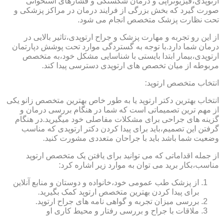
ارتوپدی،فیزیوتراپی و درمان شکستگی و فشارهای استخوانی
صورت گیرد که بخش بزرگی از فرایند درمان در مراکز پزشکی و
تحت نظارت پزشک متخصص انجام می شود.
از این رو تجربه و مهارت پزشک و جراح ارتوپدی،تاثیر بالایی در
درمان شما دارد.با توجه به گستردگی موارد تحت پوشش دپارتمان
ارتوپدی،بیمار ابتدا بایستی با شناسایی مشکل خود،به متخصص
مربوطه از میان تخصص های ارتوپدی دسترسی پیدا کند.
انتخاب متخصص ارتوپد:
انتخاب بهترین دکتر ارتوپد یا به طور خاص بهترین متخصص زانو یکی
از مهم ترین تصمیماتی است که شما در هنگام بررسی درمان و
گزینه های جراحی برای مشکلات مفاصلی خود میگیرید.در هنگام
گرفتن این تصمیم،باید برای پیدا کردن دکتر ارتوپدی که مناسب
وضعیت شما باشد باید با جراحان متعددی مشورت کنید.
از جمله اقداماتی که می توانید برای یافتن یک متخصص ارتوپد
مناسب،بکار برید می توان به موارد زیر اشاره کرد:
از پزشک طب عمومی خود،خانواده و دوستان و منابع آنلاین
برای پیدا کردن بهترین متخصص ارتوپد کمک بگیرید.
بررسی میزان تجربه و گواهی نامه های جراح ارتوپد.
ملاقات با جراح و بررسی رفتار و محیط کاری او