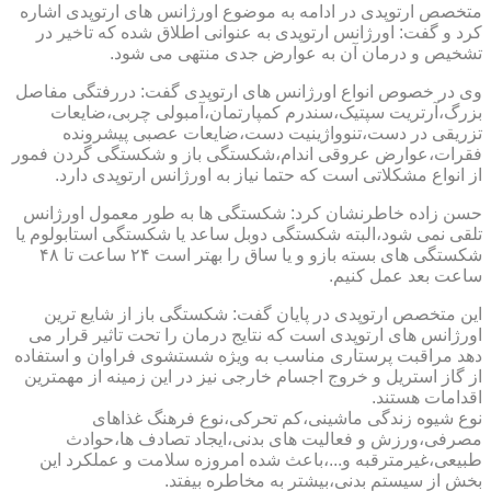
متخصص ارتوپدی در ادامه به موضوع اورژانس های ارتوپدی اشاره
کرد و گفت: اورژانس ارتوپدی به عنوانی اطلاق شده که تاخیر در
تشخیص و درمان آن به عوارض جدی منتهی می شود.
وی در خصوص انواع اورژانس های ارتوپدی گفت: دررفتگی مفاصل
بزرگ،آرتریت سپتیک،سندرم کمپارتمان،آمبولی چربی،ضایعات
تزریقی در دست،تنوواژینیت دست،ضایعات عصبی پیشرونده
فقرات،عوارض عروقی اندام،شکستگی باز و شکستگی گردن فمور
از انواع مشکلاتی است که حتما نیاز به اورژانس ارتوپدی دارد.
حسن زاده خاطرنشان کرد: شکستگی ها به طور معمول اورژانس
تلقی نمی شود،البته شکستگی دوبل ساعد یا شکستگی استابولوم یا
شکستگی های بسته بازو و یا ساق را بهتر است ۲۴ ساعت تا ۴۸
ساعت بعد عمل کنیم.
این متخصص ارتوپدی در پایان گفت: شکستگی باز از شایع ترین
اورژانس های ارتوپدی است که نتایج درمان را تحت تاثیر قرار می
دهد مراقبت پرستاری مناسب به ویژه شستشوی فراوان و استفاده
از گاز استریل و خروج اجسام خارجی نیز در این زمینه از مهمترین
اقدامات هستند.
نوع شیوه زندگی ماشینی،کم تحرکی،نوع فرهنگ غذاهای
مصرفی،ورزش و فعالیت های بدنی،ایجاد تصادف ها،حوادث
طبیعی،غیرمترقبه و...،باعث شده امروزه سلامت و عملکرد این
بخش از سیستم بدنی،بیشتر به مخاطره بیفتد.