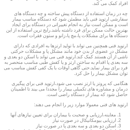
افراد کمک می کند.
چه در زمان استفاده از دستگاه پیش ساخته و چه دستگاه های
سفارشی ارتوپد فنی باید مطمئن شود که دستگاه مناسب بیمار
است و ممکن است نیاز به انجام تغییراتی در دستگاه برای ایجاد
بهترین حالت ممکن برای فرد داشته باشد.رایج ترین استفاده از این
دستگاه ها برای مشکلات پا،مچ پا،زانو و ستون فقرات است.
ارتوپد فنی همچنین می تواند با تولید ارتزها به افرادی که دارای
مشکل در عضوی از بدن خود مانند مشکل پا و مشکلات حرکتی
ناشی از آن هستند کمک کند.ارتوپد فنی می تواند با اسکن دو بعدی و
سه بعدی پا اقدام به ساختن ارتز و یا کفش طبی مناسب منحصر به
فرد برای بیمار نماید.حتی گاهی اوقات با یک کفی کفش مناسب می
توان مشکل بیمار را حل کرد.
هنگامی که پروتز یا ارتز نصب می شود،ارتوپد فنی برای پیگیری
درمان و مشاوره های تکمیلی بیمار را مجددا می بیند تا اطمینان
حاصل شود که بیمار از دستگاه راضی است.
ارتوپد های فنی معمولا موارد زیر را انجام می دهند:
معاینه،ارزیابی و صحبت با بیماران برای تعیین نیازهای آنها
ارزیابی بیومکانیکال در صورت نیاز
اسکن دو بعدی و سه بعدی پا در صورت نیاز