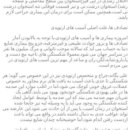
اختلال رشدی در اپی فیز(استخوان بین سطح مفاصلی و صفحه
رشد) استخوان درشت نی و نیز قسمت فوقانی تنه استخوان درشت
نی است.همچنین ممکن است برای درمان این بیماری جراحی لازم
باشد.
تصادف ها،علت اصلی آسیب های ارتوپدی
امروزه بیماری ها و آسیب های ارتوپدی،با توجه به بالابودن آمار
تصادف ها و بروز حوادث طبیعی و غیرمترقبه،جزو پنج بیماری شایع
دنیا به حساب می آید که سالانه موجب ناتوانی و مرگ میلیون ها نفر
در سراسر جهان می شود.معمولا شکستگی های ناحیه مچ دست و
پا،بازو،شانه،لگن،ران و ساعد از مهم ترین آسیب های ارتوپدی در
بین مردم است.
علی یگانه،جراح و متخصص ارتوپدی نیز در این خصوص می گوید: هر
شکستگی تا حدی باعث آسیب به بافت های نرم مجاور به خصوص
عضلات،عروق خونی کوچک می شود،اما در اغلب موارد این صدمه
ها در طی بهبودی شکستگی خودبخود بهبود می یابند.گاهی یک
شریان مهم صدمه می بیند که این صدمه یا توسط عوامل ایجاد
کننده شکستگی به وجود می آید یا به وسیله لبه تیز جابجا شده
استخوان در زمان آسیب یا پس از آن حادث می شود.این عارضه می
تواند عواقب جدی به دنبال داشته باشد.در واقع می تواند باعث
ازدست رفتن اندام شود،اما خوشبختانه چندان شایع نیست.
این عضو هیئت علمی دانشگاه علوم پزشکی ایران می افزاید: