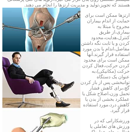
هستند که تجویز،تولید و مدیریت ارتزها را انجام می دهند.
ارتزها ممکن است برای
حمایت از اندام بیماران
مجروح یا مبتلا به
بیماری،از طریق
کنترل،هدایت،محدود
کردن و یا ثابت نگه داشتن
مفاصل،اندام یا بدن مورد
استفاده قرار گیرند.آنها
ممکن است برای محدود
کردن حرکت،فعال کردن
حرکت (مکانیکی)،به
عنوان یک دستگاه
توانبخشی پس از باز کردن
گچ،برای کاهش فشار
تحمل وزن،اصلاح شکل یا
عملکرد بخشی از بدن یا
کاهش درد،مورد استفاده
قرار گیرد.
ورزشکارانی که در
ورزش های تعاملی یا
فعالیت های خطرناک