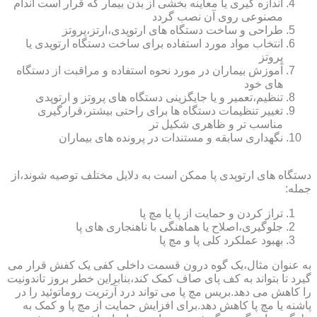
اندازه گیری یا معاینه بخشی از بدن بیمار که قرار است اندام
مصنوعی روی آن نصب گردد
طراحی و ساخت دستگاه های ارتوپدی،ارتز،پروتز
انتخاب مواد مورد استفاده برای ساخت دستگاه ارتوپدی یا
پروتز
آموزش بیماران در مورد نحوه استفاده و مراقبت از دستگاه
های خود
تنظیم،تعمیر و یا جایگزینی دستگاه های پروتز و ارتوپدی
تغییر تنظیمات دستگاه ها برای راحتی بیشتر،قرارگیری
مناسب تر و ظاهری شکیل تر
نگهداری سابقه و مستندات در پرونده های بیماران
دستگاه های ارتوپدی پا ممکن است به دلایل مختلف توصیه شوند،از
جمله:
تراز کردن و حمایت از پا یا مچ پا
جلوگیری،اصلاح یا هماهنگی با ناهنجاری های پا
بهبود عملکرد کلی پا و مچ پا
به عنوان مثال،یک گوه درون قسمت داخلی کفی یک کفش قرار می
گیرد تا بتواند به کف پای صاف کمک کند،بنابراین خطر بروز تاندونیت
را کاهش می دهد.بریس مچ پا می تواند درد آرتریت روماتوئید را در
پاشنه یا مچ پا کاهش دهد.برای افزایش حمایت از مچ پا و کمک به