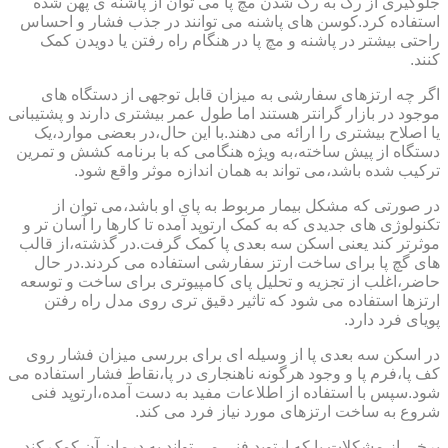
جلوگیری از رگ به رگ شدن مچ پا می توان از پاشنه ی پهن شده
استفاده کرد.کوسن های پاشنه می توانند در جذب فشار و احساس
راحتی بیشتر در پاشنه و مچ پا در هنگام راه رفتن یا دویدن کمک
کنند.
اگر چه ارتزهای سفارشی به میزان قابل توجهی از دستگاه های
موجود در بازار گرانتر هستند اما طول عمر بیشتری دارند و پشتیبانی
یا اصلاح بیشتری را ارائه می دهند.با این حال،در بعضی موارد،یک
دستگاه از پیش ساخته،به ویژه هنگامی که با برنامه کشش و تمرین
ترکیب شده باشد،می تواند به همان اندازه موثر واقع شود.
در صورتی که مشکل بیمار مربوط به پای او باشد،می توان از
تکنولوژی های جدیدی که به کمک ارتوپد آمده تا کارها را آسان تر و
موثرتر کند یعنی اسکن سه بعدی پا کمک گرفت.در گذشته،از قالب
های گچ پا برای ساخت ارتز سفارشی استفاده می کردند.در حال
حاضر،اغلب از تجزیه و تحلیل پای کامپیوتری برای ساخت و توسعه
ارتزها استفاده می شود که تاثیر دقیق تری روی مدل راه رفتن
پویای فرد دارد.
در اسکن سه بعدی پا از وسیله ای برای بررسی میزان فشار روی
کف پا،فرم پا و وجود هرگونه ناهنجاری در پا،نقاط فشار استفاده می
شود.سپس با استفاده از اطلاعات مفید به دست آمده،ارتوپد فنی
شروع به ساخت ارتزهای مورد نیاز فرد می کند.
برخی از مشکلات پا که ارتوپد فنی می تواند به درمان آن کمک کند