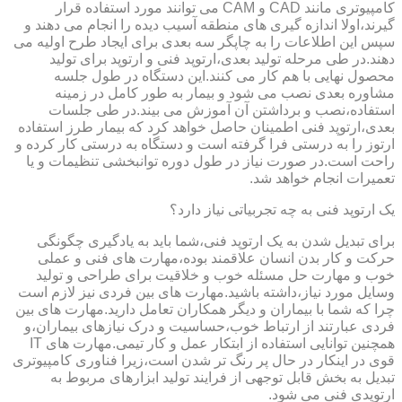
کامپیوتری مانند CAD و CAM می توانند مورد استفاده قرار
گیرند،اولا اندازه گیری های منطقه آسیب دیده را انجام می دهند و
سپس این اطلاعات را به چاپگر سه بعدی برای ایجاد طرح اولیه می
دهند.در طی مرحله تولید بعدی،ارتوپد فنی و ارتوپد برای تولید
محصول نهایی با هم کار می کنند.این دستگاه در طول جلسه
مشاوره بعدی نصب می شود و بیمار به طور کامل در زمینه
استفاده،نصب و برداشتن آن آموزش می بیند.در طی جلسات
بعدی،ارتوپد فنی اطمینان حاصل خواهد کرد که بیمار طرز استفاده
ارتوز را به درستی فرا گرفته است و دستگاه به درستی کار کرده و
راحت است.در صورت نیاز در طول دوره توانبخشی تنظیمات و یا
تعمیرات انجام خواهد شد.
یک ارتوپد فنی به چه تجربیاتی نیاز دارد؟
برای تبدیل شدن به یک ارتوپد فنی،شما باید به یادگیری چگونگی
حرکت و کار بدن انسان علاقمند بوده،مهارت های فنی و عملی
خوب و مهارت حل مسئله خوب و خلاقیت برای طراحی و تولید
وسایل مورد نیاز،داشته باشید.مهارت های بین فردی نیز لازم است
چرا که شما با بیماران و دیگر همکاران تعامل دارید.مهارت های بین
فردی عبارتند از ارتباط خوب،حساسیت و درک نیازهای بیماران،و
همچنین توانایی استفاده از ابتکار عمل و کار تیمی.مهارت های IT
قوی در اینکار در حال پر رنگ تر شدن است،زیرا فناوری کامپیوتری
تبدیل به بخش قابل توجهی از فرایند تولید ابزارهای مربوط به
ارتوپدی فنی می شود.