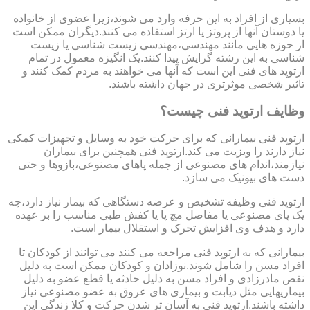
بسیاری از افراد به این حرفه وارد می شوند،زیرا عضوی از خانواده
یا دوستان آنها از پروتز یا ارتز استفاده می کنند.دیگران ممکن است
از حوزه هایی مانند مهندسی،مهندسی زیست شناسی یا زیست
شناسی به این رشته گرایش پیدا کنند.یک انگیزه معمول در تمام
ارتوپد های فنی این است که آنها می خواهند به مردم کمک کنند و
تاثیر شخصی موثرتری در جهان داشته باشند.
وظایف ارتوپد فنی چیست؟
ارتوپد فنی بیمارانی که برای حرکت خود به وسایل و تجهیزات کمکی
نیاز دارند را ویزیت می کند.ارتوپد فنی همچنین برای بیماران
نیازمند،اندام های مصنوعی از جمله پاهای مصنوعی،بازوها و حتی
دست های بیونیک می سازد.
ارتوپد فنی وظیفه تشخیص و عرضه دستگاهی که بیمار نیاز دارد،چه
یک پای مصنوعی یا مفاصل مچ پا یا کفش طبی مناسب را بر عهده
دارد و هدف وی افزایش تحرک و استقلال بیمار است.
بیمارانی که به ارتوپد فنی مراجعه می کنند می توانند از کودکان تا
افراد مسن را شامل شوند.نوزادان و کودکان ممکن است به دلیل
نقص مادرزادی و افراد مسن به دلیل حادثه یا قطع عضو به دلیل
بیماریهایی مثل دیابت و بیماری های عروق به عضو مصنوعی نیاز
داشته باشند.ارتوپد فنی به آسان تر شدن حرکت و کلا زندگی این