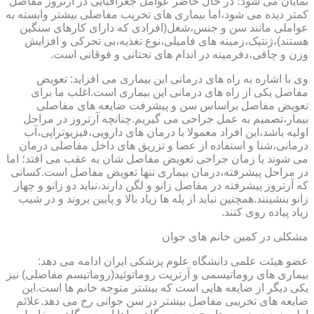
نمایان می شود؛ در حال حاضر عوامل جغرافیایی در آرتروز مفاصل
کمتر دیده می شود،اما بیماری های تخریب مفاصلی بیشتر وابسته به
عواملی مانند سن و جنس،شغل(افرادی که دارای کارهای سنگین
هستند)،ژنتیک،زمینه های فامیلی،نوع تغذیه،بی تحرکی و افزایش
وزن و چاقی،دفرمیته در اندام های تحتانی و فوقانی است.
وی با اشاره به راه های درمانی این بیماری می افزاید: تعویض
مفاصل یکی از راه های درمانی این بیماری است.اغلب ما برای
تعویض مفاصل براساس سن و پیشرفت ضایعه های مفاصلی
بیمار،تصمیم به عمل جراحی می گیریم.چنانچه آرتروز در مراحل
اولیه باشد،این افراد معمولا با درمان های دارویی،فیزیوتراپی،آب
درمانی،شنا و استفاده از عصا و تزریق های داخل مفاصلی درمان
می شوند یا زمان جراحی تعویض مفاصل شان به عقب می افتد؛ اما
در مراحل پیشرفته،درمان بیماری تنها تعویض مفاصل است.کسانی
که آرتروز پیشرفته در مفاصل زانو و لگن دارند،نباید دو زانو و چهار
زانو بنشینند.همچنین نباید از پله ها زیاد بالا و پایین بروند و در شیب
زیاد پیاده روی کنند.
مشکلی در کمین خانم های جوان
عضو هیئت علمی دانشگاه علوم پزشکی ایران ادامه می دهد:
بیماری های روماتیسمی و آرتریت روماتوئید(روماتیسم مفاصلی) نیز
یکی دیگر از ضایعه هایی است که بیشتر متوجه خانم ها است.این
ضایعه های تخریبی مفاصل بیشتر در سن جوانی رخ می دهد.علائم