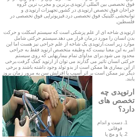
فوق تخصصی بین المللی ارتوپدی.برترین ‏و ‏مجرب ‏ترین ‏گروه
‏جراحان ‏فوق ‏تخصص ‏ارتوپدی ‏در ‏کشور.تجهیزات ارتوپدی و
توانبخشی.کلینیک فوق تخصصی درد.فیزیوتراپی فوق تخصصی در
فلسطین,
ارتوپدی شاخه ای از علم پزشکی است که سیستم اسکلت و حرکت
بدن انسان را مورد درمان قرار می دهد.سیستم حرکتی شامل
موارد زیر است.ارتوپدی یک شاخه از علم جراحی نیز هست اما این
امر به این معنا نیست که وظیفه متخصص ارتوپد فقط به جراحی
محدود می شود.برای مداوای تمام بیماریهایی که روی سیستم
حرکتی انسان تاثیر می گذارند می توان از ارتوپد کمک گرفت.برخی
از این بیماری ها ممکن است از بدو تولد وجود داشته باشند و برخی
دیگر نیز ممکن است بر اثر آسیب یا افزایش سن به مرور زمان بروز
یابند.
ارتوپدی چه
تخصص های
دارد؟
دست و اندام
فوقانی
پا و مچ پا