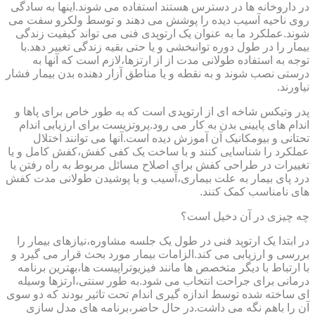
در داروخانه ها در دسترس هستند استفاده می شوند.اینها به سادگی
روی ناحیه آسیب دیده را پوشش می دهند و توسط ولکرو سفت می
شوند.عملکرد ما به عنوان یک ارتوپدی فنی می تواند کیفیت زندگی
بیمار را در طول دوره توانبخشی و یا حتی بقیه زندگی تغییر دهد.با
توجه به استفاده طولانی مدت از از ارتزها،لازم است که آنها به
درستی نصب شوند و به نقطه و یا مناطق آزار دهنده بدن بیمار فشار
نیاورند.
پدر وتیکس شاخه ای از ارتوپدی است که به طور خاص برای پاها و
اندام های پایینی بدن به کار می رود.پروتزیست برای ارزیابی اندام
تحتانی و بیومکانیک آن آموزش دیده است.آنها می توانند اختلال
عملکرد را شناسایی کنند و با ساخت یک کفی کفش،کفش کامل و یا
تغییرات در طراحی کفش برای اصلاح مسائل مربوط به راه رفتن یا
درد پای بیمار به علت بیماری،آسیب و یا پوشیدن طولانی مدت کفش
های نامناسب کمک کنند.
چه چیزی در آن دخیل است؟
در ابتدا یک ارتوپد فنی در طول یک جلسه مشاوره،نیازهای بیمار را
بررسی و ارزیابی می کند.الزامات بیمار مورد بحث قرار می گیرد و
با ارتباط با دیگر متخصص ها مانند فیزیوتراپیست ها،بهترین برنامه
درمانی برای جراحت انتخاب می شود.به طور سنتی،ارتزها وسیله
ای ساخته شده توسط اندازه گیری اندام تحت تاثیر بودند که دو سوی
آن را باهم نگه می داشت.در حال حاضر،برنامه های مدل سازی