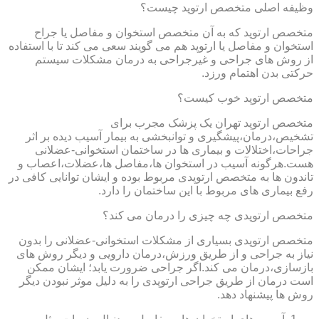
وظیفه اصلی متخصص ارتوپد چیست؟
متخصص ارتوپد که به آن متخصص استخوان و مفاصل یا جراح
استخوان و مفاصل یا ارتوپد هم می گویند سعی می کند تا با استفاده
از روش های جراحی و غیرجراحی به درمان مشکلات سیستم
حرکتی بدن اهتمام ورزد.
متخصص ارتوپد خوب کیست؟
متخصص ارتوپد تهران یک پزشک مجرب برای
تشخیص،درمان،پیشگیری و توانبخشی به بیمار آسیب دیده بر اثر
جراحات،اختلالات و بیماری ها در ساختمان استخوانی-عضلانی
هست.هرگونه آسیب در استخوان ها،مفاصل ها،عضلات،اعصاب و
تاندون ها به متخصص ارتوپدی مربوط بوده و ایشان توانایی کافی در
رفع بیماری های مربوط با این ساختمان را دارد.
متخصص ارتوپدی چه چیزی را درمان می کند؟
متخصص ارتوپدی بسیاری از مشکلات استخوانی-عضلانی را بدون
نیاز به جراحی و از طریق ورزش،درمان دارویی و دیگر روش های
بازسازی،درمان می کند.اگر جراحی ضرورت یابد؛ ایشان ممکن
است درمان از طریق جراحی ارتوپدی را به دلیل موثر نبودن دیگر
روش ها پیشنهاد دهد.