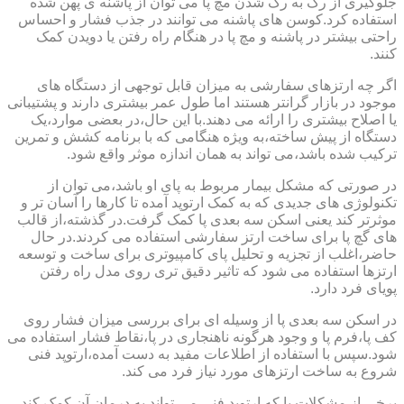
جلوگیری از رگ به رگ شدن مچ پا می توان از پاشنه ی پهن شده
استفاده کرد.کوسن های پاشنه می توانند در جذب فشار و احساس
راحتی بیشتر در پاشنه و مچ پا در هنگام راه رفتن یا دویدن کمک
کنند.
اگر چه ارتزهای سفارشی به میزان قابل توجهی از دستگاه های
موجود در بازار گرانتر هستند اما طول عمر بیشتری دارند و پشتیبانی
یا اصلاح بیشتری را ارائه می دهند.با این حال،در بعضی موارد،یک
دستگاه از پیش ساخته،به ویژه هنگامی که با برنامه کشش و تمرین
ترکیب شده باشد،می تواند به همان اندازه موثر واقع شود.
در صورتی که مشکل بیمار مربوط به پای او باشد،می توان از
تکنولوژی های جدیدی که به کمک ارتوپد آمده تا کارها را آسان تر و
موثرتر کند یعنی اسکن سه بعدی پا کمک گرفت.در گذشته،از قالب
های گچ پا برای ساخت ارتز سفارشی استفاده می کردند.در حال
حاضر،اغلب از تجزیه و تحلیل پای کامپیوتری برای ساخت و توسعه
ارتزها استفاده می شود که تاثیر دقیق تری روی مدل راه رفتن
پویای فرد دارد.
در اسکن سه بعدی پا از وسیله ای برای بررسی میزان فشار روی
کف پا،فرم پا و وجود هرگونه ناهنجاری در پا،نقاط فشار استفاده می
شود.سپس با استفاده از اطلاعات مفید به دست آمده،ارتوپد فنی
شروع به ساخت ارتزهای مورد نیاز فرد می کند.
برخی از مشکلات پا که ارتوپد فنی می تواند به درمان آن کمک کند