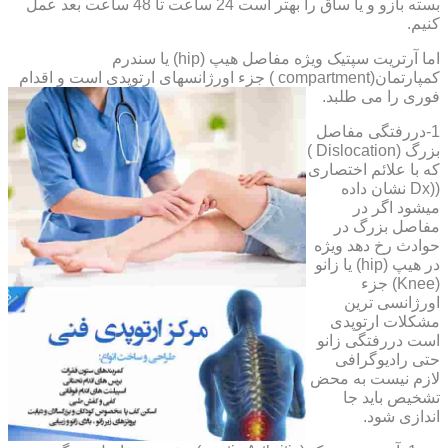
بسته بازو و یا ساق را بهتر است 24 ساعت تا 48 ساعت بعد عمل
کنیم.
اما آرتریت سپتیک ویژه مفاصل هیپ (hip) یا سندرم
کمپارتمان(compartment ) جزء اورژانسهای ارتوپدی است و اقدام
فوری را می طلبد.
1-دررفتگی مفاصل
بزرگ (Dislocation )
که با علائم اختصاری
((Dx نشان داده
میشود اگر در
مفاصل بزرگ در
حوادث رخ دهد ویژه
در هیپ (hip) یا زانو
(Knee) جزء
اورژانسی ترین
مشکلات ارتوپدی
است دررفتگی زانو
حتی رادیوگرافی
لازم نیست به محض
تشخیص باید جا
اندازی شود.