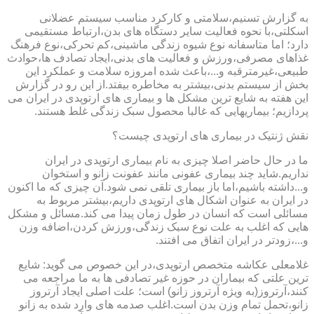
به گزارش تسنیم،سلامتی و کارکرد مناسب سیستم عضلانی
اسکلتی،با نحوه فعالیت سایر دستگاه های بدن،ارتباط مستقیمی
دارد؛ اما متاسفانه نوع شیوه زندگی ماشینی،کم تحرکی،نوع فرهنگ
غذاهای مصرفی،ورزش و فعالیت های بدنی،ایجاد تصادف ها،حوادث
طبیعی،غیرمترقبه و...،باعث شده امروزه سلامت و عملکرد این
بخش از سیستم بدنی،بیشتر به مخاطره بیفتد.از این رو در گزارش
این هفته به شایع ترین مشکل ها و بیماری های ارتوپدی در ایران می
پردازیم؛ بیماریهایی که غالبا محصول سبک زندگی غلط هستند.
نقش ژنتیک در بیماری های ارتوپدی چیست؟
ما در حال حاضر اصلا چیزی به نام بیماری ارتوپدی در ایران
نداریم.شاید چند بیماری عفونی مانند عفونت زانو و استخوان
و...داشته باشیم،اما باز بیماری تلقی نمی شود.آن چیزی که ما اکنون
در ایران به عنوان اشکال های ارتوپدی داریم،بیشتر مربوط به
مسائلی است که انسان در طول زمان پیدا می کند.مسائل و مشکل
هایی که اغلب به علت نوع سبک زندگی،ورزش کردن،اضافه وزن
و...،زودتر در ایران اتفاق می افتند.
غلامعلی عکاشه متخصص ارتوپدی،در این خصوص می گوید: شایع
ترین علتی که بیماران در حوزه غیر تصادفی ها به ما مراجعه می
کنند،آرتروز(به ویژه آرتروز زانو) است؛ علت اصلی ایجاد آرتروز
زانو،تحمل تمام وزن بدن است.اغلب صدمه های وارد شده به زانو