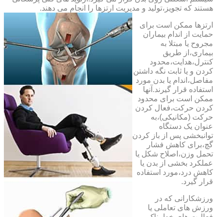
هستند که تجویز،تولید و مدیریت ارتزها را انجام می دهند.
ارتزها ممکن است برای
حمایت از اندام بیماران
مجروح یا مبتلا به
بیماری،از طریق
کنترل،هدایت،محدود
کردن و یا ثابت نگه داشتن
مفاصل،اندام یا بدن مورد
استفاده قرار گیرند.آنها
ممکن است برای محدود
کردن حرکت،فعال کردن
حرکت (مکانیکی)،به
عنوان یک دستگاه
توانبخشی پس از باز کردن
گچ،برای کاهش فشار
تحمل وزن،اصلاح شکل یا
عملکرد بخشی از بدن یا
کاهش درد،مورد استفاده
قرار گیرد.
ورزشکارانی که در
ورزش های تعاملی یا
فعالیت های خطرناک