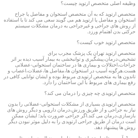
وظیفه اصلی متخصص ارتوپد چیست؟
متخصص ارتوپد که به آن متخصص استخوان و مفاصل یا جراح
استخوان و مفاصل یا ارتوپد هم می گویند سعی می کند تا با استفاده
از روش های جراحی و غیرجراحی به درمان مشکلات سیستم
حرکتی بدن اهتمام ورزد.
متخصص ارتوپد خوب کیست؟
متخصص ارتوپد تهران یک پزشک مجرب برای
تشخیص،درمان،پیشگیری و توانبخشی به بیمار آسیب دیده بر اثر
جراحات،اختلالات و بیماری ها در ساختمان استخوانی-عضلانی
هست.هرگونه آسیب در استخوان ها،مفاصل ها،عضلات،اعصاب و
تاندون ها به متخصص ارتوپدی مربوط بوده و ایشان توانایی کافی در
رفع بیماری های مربوط با این ساختمان را دارد.
متخصص ارتوپدی چه چیزی را درمان می کند؟
متخصص ارتوپدی بسیاری از مشکلات استخوانی-عضلانی را بدون
نیاز به جراحی و از طریق ورزش،درمان دارویی و دیگر روش های
بازسازی،درمان می کند.اگر جراحی ضرورت یابد؛ ایشان ممکن
است درمان از طریق جراحی ارتوپدی را به دلیل موثر نبودن دیگر
روش ها پیشنهاد دهد.