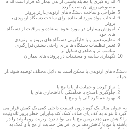
اندازه گیری یا معاینه بخشی از بدن بیمار که قرار است اندام
مصنوعی روی آن نصب گردد
طراحی و ساخت دستگاه های ارتوپدی،ارتز،پروتز
انتخاب مواد مورد استفاده برای ساخت دستگاه ارتوپدی یا
پروتز
آموزش بیماران در مورد نحوه استفاده و مراقبت از دستگاه
های خود
تنظیم،تعمیر و یا جایگزینی دستگاه های پروتز و ارتوپدی
تغییر تنظیمات دستگاه ها برای راحتی بیشتر،قرارگیری
مناسب تر و ظاهری شکیل تر
نگهداری سابقه و مستندات در پرونده های بیماران
دستگاه های ارتوپدی پا ممکن است به دلایل مختلف توصیه شوند،از
جمله:
تراز کردن و حمایت از پا یا مچ پا
جلوگیری،اصلاح یا هماهنگی با ناهنجاری های پا
بهبود عملکرد کلی پا و مچ پا
به عنوان مثال،یک گوه درون قسمت داخلی کفی یک کفش قرار می
گیرد تا بتواند به کف پای صاف کمک کند،بنابراین خطر بروز تاندونیت
را کاهش می دهد.بریس مچ پا می تواند درد آرتریت روماتوئید را در
پاشنه یا مچ پا کاهش دهد.برای افزایش حمایت از مچ پا و کمک به