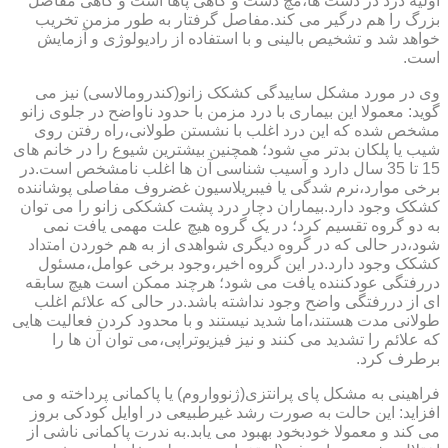
اولیه درد در دست ها،مچ دست و گاهی پاها است و گاهی مفاصل
بزرگ را هم درگیر می کند.مفاصل گرفتار به طور مزمن تخریب
خواهد شد و تشخیص بالینی و با استفاده از رادیولوژی و آزمایش
است.
وی در مورد مشکل ساییدگی کشکک زانو(کندرومالاسی) نیز می
گوید: معمولا این بیماری با درد مزمن با حدود ناواضح در جلوی زانو
مشخص شده که این درد اغلب با نشستن طولانی،راه رفتن روی
شیب یا پلکان بدتر می شود؛ همچنین بیشترین شیوع را در خانم های
15 تا 35 سال دارد و آسیب شناسی آن ها اغلب نامشخص است.در
برخی موارد،نرم شدگی یا فیبریلاسیون غضروف مفاصلی پوشاننده
کشکک وجود دارد.بیماران دچار درد پشت کشککی زانو را می توان
به دو گروه تقسیم کرد؛ در یک گروه هیچ علت مهمی یافت نمی
شود،در حالی که در گروه دیگری شواهدی از به هم خوردن امتداد
کشکک وجود دارد.در این گروه اخیر،وجود برخی عوامل،مسئول
دررفتگی عودکننده یافت می شود؛ هرچند ممکن است هیچ سابقه
ای از دررفتگی واضح وجود نداشته باشد.در حالی که علائم اغلب
طولانی مدت هستند،اما شدید نیستند و با محدود کردن فعالیت هایی
که علائم را تشدید می کنند و نیز فیزیوتراپی،می توان آن ها را
برطرف کرد.
فراهینی به مشکل پای پرانتزی(ژنوواروم) یا پاکمانی پرداخته و می
افزاید: این حالت به صورت رشد غیرطبیعی در اوایل کودکی بروز
می کند و معمولا خودبخود بهبود می یابد.به ندرت پاکمانی ناشی از