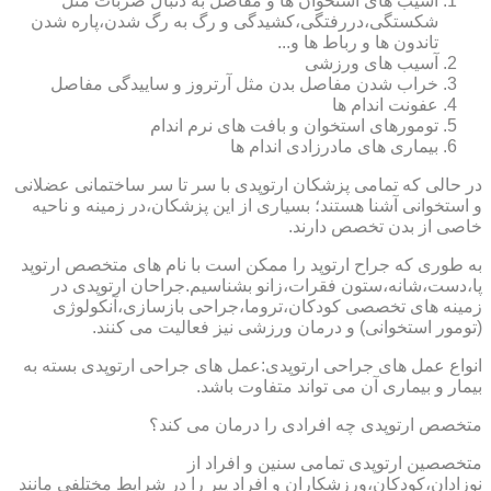
آسیب های استخوان ها و مفاصل به دنبال ضربات مثل
شکستگی،دررفتگی،کشیدگی و رگ به رگ شدن،پاره شدن
تاندون ها و رباط ها و...
آسیب های ورزشی
خراب شدن مفاصل بدن مثل آرتروز و ساییدگی مفاصل
عفونت اندام ها
تومورهای استخوان و بافت های نرم اندام
بیماری های مادرزادی اندام ها
در حالی که تمامی پزشکان ارتوپدی با سر تا سر ساختمانی عضلانی
و استخوانی آشنا هستند؛ بسیاری از این پزشکان،در زمینه و ناحیه
خاصی از بدن تخصص دارند.
به طوری که جراح ارتوپد را ممکن است با نام های متخصص ارتوپد
پا،دست،شانه،ستون فقرات،زانو بشناسیم.جراحان ارتوپدی در
زمینه های تخصصی کودکان،تروما،جراحی بازسازی،آنکولوژی
(تومور استخوانی) و درمان ورزشی نیز فعالیت می کنند.
انواع عمل های جراحی ارتوپدی:عمل های جراحی ارتوپدی بسته به
بیمار و بیماری آن می تواند متفاوت باشد.
متخصص ارتوپدی چه افرادی را درمان می کند؟
متخصصین ارتوپدی تمامی سنین و افراد از
نوزادان،کودکان،ورزشکاران و افراد پیر را در شرایط مختلفی مانند