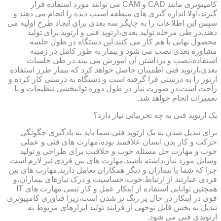
کامپیوتری مانند CAD و CAM می توانند مورد استفاده قرار
گیرند،اولا اندازه گیری های منطقه آسیب دیده را انجام می دهند و
سپس این اطلاعات را به چاپگر سه بعدی برای ایجاد طرح اولیه می
دهند.در طی مرحله تولید بعدی،ارتوپد فنی و ارتوپد برای تولید
محصول نهایی با هم کار می کنند.این دستگاه در طول جلسه
مشاوره بعدی نصب می شود و بیمار به طور کامل در زمینه
استفاده،نصب و برداشتن آن آموزش می بیند.در طی جلسات
بعدی،ارتوپد فنی اطمینان حاصل خواهد کرد که بیمار طرز استفاده
ارتوز را به درستی فرا گرفته است و دستگاه به درستی کار کرده و
راحت است.در صورت نیاز در طول دوره توانبخشی تنظیمات و یا
تعمیرات انجام خواهد شد.
یک ارتوپد فنی به چه تجربیاتی نیاز دارد؟
برای تبدیل شدن به یک ارتوپد فنی،شما باید به یادگیری چگونگی
حرکت و کار بدن انسان علاقمند بوده،مهارت های فنی و عملی
خوب و مهارت حل مسئله خوب و خلاقیت برای طراحی و تولید
وسایل مورد نیاز،داشته باشید.مهارت های بین فردی نیز لازم است
چرا که شما با بیماران و دیگر همکاران تعامل دارید.مهارت های بین
فردی عبارتند از ارتباط خوب،حساسیت و درک نیازهای بیماران،و
همچنین توانایی استفاده از ابتکار عمل و کار تیمی.مهارت های IT
قوی در اینکار در حال پر رنگ تر شدن است،زیرا فناوری کامپیوتری
تبدیل به بخش قابل توجهی از فرایند تولید ابزارهای مربوط به
ارتوپدی فنی می شود.