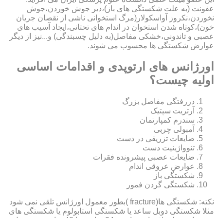
عفونت (به علت شکستگی های باز)،دیر جوش خوردن،جوش
نخوردن،نکروز آواسکولار(مرگ استخوانی ناشی از نقصان جریان
خون)،کوتاه شدن استخوان در اندام های تحتانی،ایجاد آسیب های
عصبی و تاندونی،خشکی مفاصل(به دلیل چسبندگی) و...نیز از دیگر
عوارض شکستگی ها محسوب می شوند.
اورژانس های ارتوپدی و اقدامات اساسی
اولیه چیست؟
دررفتگی مفاصل بزرگ
آرتریت سپتیک
سندرم کمپارتمان
آمبولی چربی
ضایعات تزریقی در دست
تنوواژینیت دست
ضایعات عصبی پیشرونده فقرات
عوارض عروقی اندام
شکستگی باز
شکستگی گردن فمور
نکته: شکستگی ها(fracture )بطور معمول اورژانس تلقی نمی شود
مثلا شکستگی دوبل ساعد یا شکستگی استابولوم یا شکستگی های