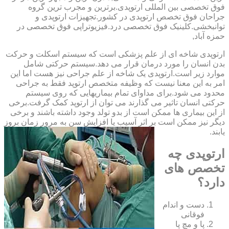
فوق تخصصی بین المللی ارتوپدی.برترین ‏و ‏مجرب ‏ترین ‏گروه
‏جراحان ‏فوق ‏تخصص ‏ارتوپدی ‏در ‏کشور.تجهیزات ارتوپدی و
توانبخشی.کلینیک فوق تخصصی درد.فیزیوتراپی فوق تخصصی در
حمزه آباد,
ارتوپدی شاخه ای از علم پزشکی است که سیستم اسکلت و حرکت
بدن انسان را مورد درمان قرار می دهد.سیستم حرکتی شامل
موارد زیر است.ارتوپدی یک شاخه از علم جراحی نیز هست اما این
امر به این معنا نیست که وظیفه متخصص ارتوپد فقط به جراحی
محدود می شود.برای مداوای تمام بیماریهایی که روی سیستم
حرکتی انسان تاثیر می گذارند می توان از ارتوپد کمک گرفت.برخی
از این بیماری ها ممکن است از بدو تولد وجود داشته باشند و برخی
دیگر نیز ممکن است بر اثر آسیب یا افزایش سن به مرور زمان بروز
یابند.
ارتوپدی چه
تخصص های
دارد؟
دست و اندام
فوقانی
پا و مچ پا