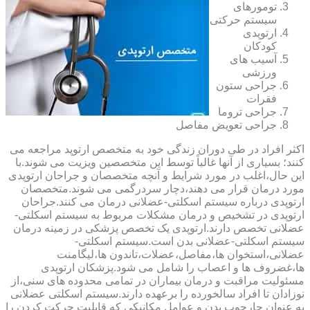
تومورهای
سیستم حرکتی
ارتوپدی
کودکان
آسیب های
ورزشی
جراحی ستون
فقرات
جراحی تروما
جراحی تعویض مفاصل
اکثر افراد در طی دوران زندگی خود به متخصص ارتوپد مراجعه می
کنند؛ بسیاری از آنها غالباً توسط این متخصصین ویزیت می شوند.با
این حال،اغلب در مورد شرایط و آنچه متخصصان و جراحان ارتوپدی
مورد درمان قرار می دهند،دچار سردرگمی می شوند.متخصصان
ارتوپدی درباره سیستم اسکلتی-عضلانی درمان می کنند.جراحان
ارتوپدی در تشخیص و درمان مشکلات مربوط به سیستم اسکلتی-
عضلانی تخصص دارند.ارتوپدی یک تخصص پزشکی در زمینه درمان
سیستم اسکلتی-عضلانی بدن است.سیستم اسکلتی-
عضلانی،استخوان ها،مفاصل،عضلات،تاندون ها،لیگامنت
ها،غضروف ها و اعصاب را شامل می شود.پزشکان ارتوپدی
مسئولیت مراقبت و درمان بیماران در تمامی محدوده های سنی،از
نوزادان تا افراد سالخورده را برعهده دارند.سیستم اسکلتی عضلانی
به عنوان چارچوب بدن و عوامل مکانیکی که قابلیت حرکت کردن را