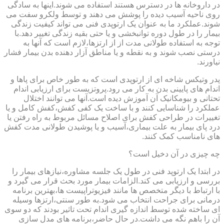
در داروخانه ها در دسترس هستند استفاده می شوند.اینها به سادگی
روی ناحیه آسیب دیده را پوشش می دهند و توسط ولکرو سفت می
شوند.عملکرد ما به عنوان یک ارتوپدی فنی می تواند کیفیت زندگی
بیمار را در طول دوره توانبخشی و یا حتی بقیه زندگی تغییر دهد.با
توجه به استفاده طولانی مدت از از ارتزها،لازم است که آنها به
درستی نصب شوند و به نقطه و یا مناطق آزار دهنده بدن بیمار فشار
نیاورند.
پدر وتیکس شاخه ای از ارتوپدی است که به طور خاص برای پاها و
اندام های پایینی بدن به کار می رود.پروتزیست برای ارزیابی اندام
تحتانی و بیومکانیک آن آموزش دیده است.آنها می توانند اختلال
عملکرد را شناسایی کنند و با ساخت یک کفی کفش،کفش کامل و یا
تغییرات در طراحی کفش برای اصلاح مسائل مربوط به راه رفتن یا
درد پای بیمار به علت بیماری،آسیب و یا پوشیدن طولانی مدت کفش
های نامناسب کمک کنند.
چه چیزی در آن دخیل است؟
در ابتدا یک ارتوپد فنی در طول یک جلسه مشاوره،نیازهای بیمار را
بررسی و ارزیابی می کند.الزامات بیمار مورد بحث قرار می گیرد و
با ارتباط با دیگر متخصص ها مانند فیزیوتراپیست ها،بهترین برنامه
درمانی برای جراحت انتخاب می شود.به طور سنتی،ارتزها وسیله
ای ساخته شده توسط اندازه گیری اندام تحت تاثیر بودند که دو سوی
آن را باهم نگه می داشت.در حال حاضر،برنامه های مدل سازی