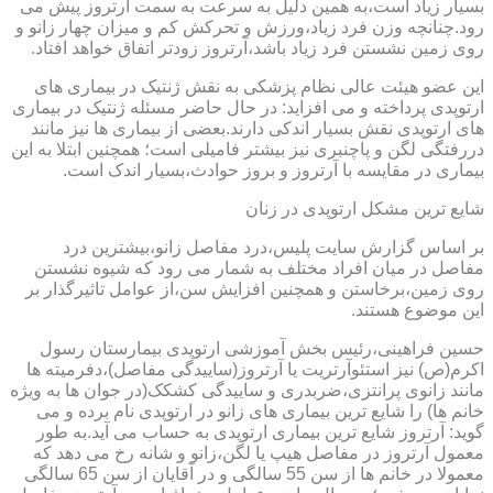
بسیار زیاد است،به همین دلیل به سرعت به سمت آرتروز پیش می
رود.چنانچه وزن فرد زیاد،ورزش و تحرکش کم و میزان چهار زانو و
روی زمین نشستن فرد زیاد باشد،آرتروز زودتر اتفاق خواهد افتاد.
این عضو هیئت عالی نظام پزشکی به نقش ژنتیک در بیماری های
ارتوپدی پرداخته و می افزاید: در حال حاضر مسئله ژنتیک در بیماری
های ارتوپدی نقش بسیار اندکی دارند.بعضی از بیماری ها نیز مانند
دررفتگی لگن و پاچنبری نیز بیشتر فامیلی است؛ همچنین ابتلا به این
بیماری در مقایسه با آرتروز و بروز حوادث،بسیار اندک است.
شایع ترین مشکل ارتوپدی در زنان
بر اساس گزارش سایت پلیس،درد مفاصل زانو،بیشترین درد
مفاصل در میان افراد مختلف به شمار می رود که شیوه نشستن
روی زمین،برخاستن و همچنین افزایش سن،از عوامل تاثیرگذار بر
این موضوع هستند.
حسین فراهینی،رئیس بخش آموزشی ارتوپدی بیمارستان رسول
اکرم(ص) نیز استئوآرتریت یا آرتروز(ساییدگی مفاصل)،دفرمیته ها
مانند زانوی پرانتزی،ضربدری و ساییدگی کشکک(در جوان ها به ویژه
خانم ها) را شایع ترین بیماری های زانو در ارتوپدی نام برده و می
گوید: آرتروز شایع ترین بیماری ارتوپدی به حساب می آید.به طور
معمول آرتروز در مفاصل هیپ یا لگن،زانو و شانه رخ می دهد که
معمولا در خانم ها از سن 55 سالگی و در آقایان از سن 65 سالگی