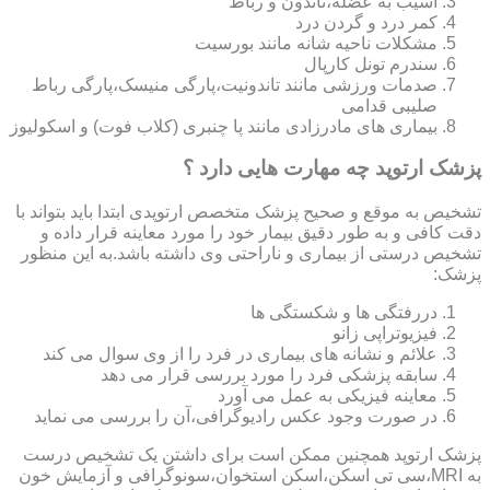
آسیب به عضله،تاندون و رباط
کمر درد و گردن درد
مشکلات ناحیه شانه مانند بورسیت
سندرم تونل کارپال
صدمات ورزشی مانند تاندونیت،پارگی منیسک،پارگی رباط
صلیبی قدامی
بیماری های مادرزادی مانند پا چنبری (کلاب فوت) و اسکولیوز
پزشک ارتوپد چه مهارت هایی دارد ؟
تشخیص به موقع و صحیح پزشک متخصص ارتوپدی ابتدا باید بتواند با
دقت کافی و به طور دقیق بیمار خود را مورد معاینه قرار داده و
تشخیص درستی از بیماری و ناراحتی وی داشته باشد.به این منظور
پزشک:
دررفتگی ها و شکستگی ها
فیزیوتراپی زانو
علائم و نشانه های بیماری در فرد را از وی سوال می کند
سابقه پزشکی فرد را مورد بررسی قرار می دهد
معاینه فیزیکی به عمل می آورد
در صورت وجود عکس رادیوگرافی،آن را بررسی می‎ نماید
پزشک ارتوپد همچنین ممکن است برای داشتن یک تشخیص درست
به MRI،سی تی اسکن،اسکن استخوان،سونوگرافی و آزمایش خون