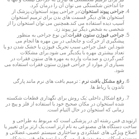
جا انداختن شکستگی می توان آن را درمان کرد.
جراحی پیوند استخوان
:در جراحی پیوند استخوان،پزشک از
استخوان های دیگر قسمت های بدن برای ترمیم استخوان
آسیب دیده استفاده می کند.همچنین می توان استخوان را از
شخصی به شخص دیگر نیز پیوند زد.
جراحی فیوژن ستون فقرات
:این نوع جراحی به منظور
پیشگیری از حرکت و جابجایی در بین مهره ها انجام می
شود.این عمل جراحی سبب تحریک فیوژن یا خشک شدن دو یا
تعداد بیشتری مهره با یکدیگر می شود.برای مشکلات
کمر،گردن و صدمات وارده به مهره های ستون فقرات در
بسیاری از موارد از جراحی فیوژن ستون فقرات استفاده می
شود.
رفع مشکل بافت نرم
: ترمیم بافت های نرم مانند پارگی
تاندون یا رباط ها.
رفع اشکال داخلی :یک روش برای نگهداری قطعات شکسته
شده استخوان در مکان صحیح خود با استفاده از فلز و پیچ در
زمانی که استخوان در حال التیام است.
ارتوپدی فنی رشته ای در پزشکی است که مربوط به طراحی و
ساخت دستگاه های مصنوعی به نام ارتز است.یک ارتز برای تغییر یا
اصلاح ویژگی های عملکردی و ساختاری سیستم عصبی،عضلانی و
سیستم اسکلتی روی بدن قرار می گیرد.ارتوپد های فنی پزشکانی