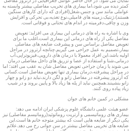
نمایان می شود؛ در حال حاضر عوامل جغرافیایی در آرتروز مفاصل
کمتر دیده می شود،اما بیماری های تخریب مفاصلی بیشتر وابسته به
عواملی مانند سن و جنس،شغل(افرادی که دارای کارهای سنگین
هستند)،ژنتیک،زمینه های فامیلی،نوع تغذیه،بی تحرکی و افزایش
وزن و چاقی،دفرمیته در اندام های تحتانی و فوقانی است.
وی با اشاره به راه های درمانی این بیماری می افزاید: تعویض
مفاصل یکی از راه های درمانی این بیماری است.اغلب ما برای
تعویض مفاصل براساس سن و پیشرفت ضایعه های مفاصلی
بیمار،تصمیم به عمل جراحی می گیریم.چنانچه آرتروز در مراحل
اولیه باشد،این افراد معمولا با درمان های دارویی،فیزیوتراپی،آب
درمانی،شنا و استفاده از عصا و تزریق های داخل مفاصلی درمان
می شوند یا زمان جراحی تعویض مفاصل شان به عقب می افتد؛ اما
در مراحل پیشرفته،درمان بیماری تنها تعویض مفاصل است.کسانی
که آرتروز پیشرفته در مفاصل زانو و لگن دارند،نباید دو زانو و چهار
زانو بنشینند.همچنین نباید از پله ها زیاد بالا و پایین بروند و در شیب
زیاد پیاده روی کنند.
مشکلی در کمین خانم های جوان
عضو هیئت علمی دانشگاه علوم پزشکی ایران ادامه می دهد:
بیماری های روماتیسمی و آرتریت روماتوئید(روماتیسم مفاصلی) نیز
یکی دیگر از ضایعه هایی است که بیشتر متوجه خانم ها است.این
ضایعه های تخریبی مفاصل بیشتر در سن جوانی رخ می دهد.علائم