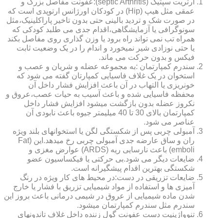
آرتریت سپتیک (septic Arthritis):عفونت مفاصل بزرگ و
عمقی مثل هیپ (Hip) در کودکان اورژانس ارتوپدی است که
در صورت شک و تردید بالینی حتی بدون تاخیر پاراکلینیک،مثل
سونوگرافی یا آزمایشگاهی،اقدام جدی می طلبد کودکی که
همراه تب نمی تواند راه برود یا وزن گذاری روی مفاصل بکند
یا حتی نوزادی شیر نمیخورد و اندام را در یک وضعیت ثابت
فیکس و بدون حرکت می ماند.
سندرم کمپارتمان :به مجموعه عضله و شریان و عصب و
استخوان در یک غلاف فاسیایی کمپارتان گفته می شود که
خونریزی یا التهاب در آن باعث افزایش فشار داخل آن
محفظه فاسیایی شده و باعث آسیب به حیات عصب،عروق و
نکروز عضله بدون بازگشت میشود افزایش فشار داخل
کمپارتمان بالای 30 تا 40 میلیمتر جیوه باعث نابودی آن
عناصر می شود.
آمبولی چربی پس از شکستگی لگن یا استخوانهای بلند ویژه
ران و ساق عارضه جدی آمبولی چربی رخ میدهد.این (Fat
emboli) باعث نارسایی ریه (ARDS) عوارض مغزی و
ضایعات دیگر می شود.بی حرکتی یا فیکساسیون عضو
شکستگی بهترین اقدام پیشگیرانه است.
ضایعات تزریقی در دست:در محیط های کار ویژه در رنگ
آمیزی ها و استفاده از مواد شیمیایی تزریق با فشار یا خارج
شدن ماده شیمیایی از عروق در شیمی درمانی باعث بروز این
سندرم مثل سندرم کمپارتمان میشود.
تنوواژینیت دست عفونت گول زننده داخل غلاف تاندونهای