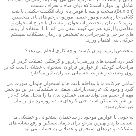
شامل این موارد است: کف پای صاف،انحراف شست
(Bunion)،میخچه و پینه پا،قوس پای زیاد،انگشت چکشی یا پنجه
کلاغی،خار پاشنه،تومور عصبی مورتون،زخم های پای متخصص
ارتوپد که به آن متخصص استخوان و مفاصل یا جراح استخوان و
مفاصل یا ارتوپد هم می گویند سعی می کند تا با استفاده از روش
های جراحی و غیرجراحی به تشخیص و درمان مشکلات سیستم
حرکتی بدن اهتمام ورزد.
متخصص ارتوپد تهران کیست و چه کاری انجام می دهد؟
کمر درد،آسیب های ورزشی،آرتروز و گرفتگی عضلات گردن از
مراجعات کوچکی از عوارض فراوان استخوانی-عضلانی است که بر
روی وضعیت و شرایط جسمانی بیماران تاثیر میگذارد.
تمامی حرکات ما با مداخله بافت ها و استخوان هایمان صورت می
گیرد و وجود یک عارضه،ناراحتی،سفتی یا شکنندگی در این دو بخش
مهم از جسم می تواند تمامی عملکرد بدن ما را مختل نماید که در
این شرایط ممکن است حتی کارهای ساده روزمره نیز برایمان
غیرممکن شود.
به خوبی با عوارض موجود در ساختمان استخوانی و عضلانی ما
آشنایی دارد و بهترین مرجع برای درمان،تسکین و رفع نشانه های
مشکلات و دردهای استخوان و عضلانی به حساب می آید.