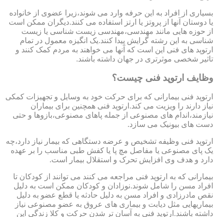
بسیاری از افراد به این حرفه وارد می شوند،زیرا عضوی از خانواده
یا دوستان آنها از پروتز یا ارتز استفاده می کنند.دیگران ممکن است
از حوزه هایی مانند مهندسی،مهندسی زیست شناسی یا زیست
شناسی به این رشته گرایش پیدا کنند.یک انگیزه معمول در تمام
ارتوپد های فنی این است که آنها می خواهند به مردم کمک کنند و
تاثیر شخصی موثرتری در جهان داشته باشند.
وظایف ارتوپد فنی چیست؟
ارتوپد فنی بیمارانی که برای حرکت خود به وسایل و تجهیزات کمکی
نیاز دارند را ویزیت می کند.ارتوپد فنی همچنین برای بیماران
نیازمند،اندام های مصنوعی از جمله پاهای مصنوعی،بازوها و حتی
دست های بیونیک می سازد.
ارتوپد فنی وظیفه تشخیص و عرضه دستگاهی که بیمار نیاز دارد،چه
یک پای مصنوعی یا مفاصل مچ پا یا کفش طبی مناسب را بر عهده
دارد و هدف وی افزایش تحرک و استقلال بیمار است.
بیمارانی که به ارتوپد فنی مراجعه می کنند می توانند از کودکان تا
افراد مسن را شامل شوند.نوزادان و کودکان ممکن است به دلیل
نقص مادرزادی و افراد مسن به دلیل حادثه یا قطع عضو به دلیل
بیماریهایی مثل دیابت و بیماری های عروق به عضو مصنوعی نیاز
داشته باشند.ارتوپد فنی به آسان تر شدن حرکت و کلا زندگی این