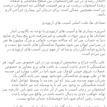
اختلال رشدی در اپی فیز(استخوان بین سطح مفاصلی و صفحه
رشد) استخوان درشت نی و نیز قسمت فوقانی تنه استخوان درشت
نی است.همچنین ممکن است برای درمان این بیماری جراحی لازم
باشد.
تصادف ها،علت اصلی آسیب های ارتوپدی
امروزه بیماری ها و آسیب های ارتوپدی،با توجه به بالابودن آمار
تصادف ها و بروز حوادث طبیعی و غیرمترقبه،جزو پنج بیماری شایع
دنیا به حساب می آید که سالانه موجب ناتوانی و مرگ میلیون ها نفر
در سراسر جهان می شود.معمولا شکستگی های ناحیه مچ دست و
پا،بازو،شانه،لگن،ران و ساعد از مهم ترین آسیب های ارتوپدی در
بین مردم است.
علی یگانه،جراح و متخصص ارتوپدی نیز در این خصوص می گوید: هر
شکستگی تا حدی باعث آسیب به بافت های نرم مجاور به خصوص
عضلات،عروق خونی کوچک می شود،اما در اغلب موارد این صدمه
ها در طی بهبودی شکستگی خودبخود بهبود می یابند.گاهی یک
شریان مهم صدمه می بیند که این صدمه یا توسط عوامل ایجاد
کننده شکستگی به وجود می آید یا به وسیله لبه تیز جابجا شده
استخوان در زمان آسیب یا پس از آن حادث می شود.این عارضه می
تواند عواقب جدی به دنبال داشته باشد.در واقع می تواند باعث
ازدست رفتن اندام شود،اما خوشبختانه چندان شایع نیست.
این عضو هیئت علمی دانشگاه علوم پزشکی ایران می افزاید: