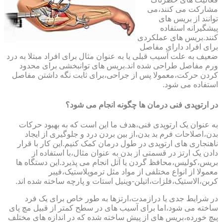
مشارکت می کنند،می
توانند از بریس های
پیشگیرانه استفاده
کنند.بریس های عملکردی
برای افراد دارای مفاصل
ضعیف به علت آسیب قبلی یا به عنوان مثال برای افراد مبتلا به درد
ورم مفاصل طراحی شده اند.بریس های توانبخشی برای محدود
کردن حرکت،معمولا پس از جراحی،برای ثابت نگه داشتن مفاصل
استفاده می شود.
در ارتوپدی فنی درمان ها چگونه انجام می شود؟
به عنوان یک ارتوپدی فنی،هدف ما این است که به بهبود حرکات
بدن،اصلاحات فرم بد بدن،از بین بردن درد و جلوگیری از ایجاد
ناهنجاری های ارتوپدی در طول درمان کمک کنیم.این کار با قرار
دادن یک ارتز در قسمتی از بدن به عنوان مثال،با استفاده از
بریس،کولیس،محافظ گردن یا آتل انجام می پذیرد.این دستگاه ها
معمولا از انواع مختلفی از مواد مثل ترموپلاستیک،فیبر
کربن،الاستیک،فلزات،اتیلن-وینیل استات و پارچه ساخته شده اند.
در شرایط جدی یا درازمدت،ارتزها به طور خاص برای یک فرد
ساخته می شود،اما برای آسیب های در سطح کمتر از قبیل مچ پای
پیچ خورده،بریس های از پیش ساخته شده که در اندازه های مختلف