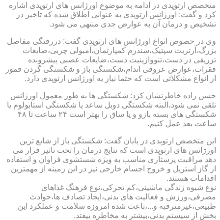
متخصص ارتوپدی در ادامه به موضوع اورژانس های ارتوپدی اشاره
کرد و گفت: اورژانس ارتوپدی به عنوانی اطلاق شده که تاخیر در
تشخیص و درمان آن به عوارض جدی منتهی می شود.
وی در خصوص انواع اورژانس های ارتوپدی گفت: دررفتگی مفاصل
بزرگ،آرتریت سپتیک،سندرم کمپارتمان،آمبولی چربی،ضایعات
تزریقی در دست،تنوواژینیت دست،ضایعات عصبی پیشرونده
فقرات،عوارض عروقی اندام،شکستگی باز و شکستگی گردن فمور
از انواع مشکلاتی است که حتما نیاز به اورژانس ارتوپدی دارد.
حسن زاده خاطرنشان کرد: شکستگی ها به طور معمول اورژانس
تلقی نمی شود،البته شکستگی دوبل ساعد یا شکستگی استابولوم یا
شکستگی های بسته بازو و یا ساق را بهتر است ۲۴ ساعت تا ۴۸
ساعت بعد عمل کنیم.
این متخصص ارتوپدی در پایان گفت: شکستگی باز از شایع ترین
اورژانس های ارتوپدی است که نتایج درمان را تحت تاثیر قرار می
دهد مراقبت پرستاری مناسب به ویژه شستشوی فراوان و استفاده
از گاز استریل و خروج اجسام خارجی نیز در این زمینه از مهمترین
اقدامات هستند.
نوع شیوه زندگی ماشینی،کم تحرکی،نوع فرهنگ غذاهای
مصرفی،ورزش و فعالیت های بدنی،ایجاد تصادف ها،حوادث
طبیعی،غیرمترقبه و...،باعث شده امروزه سلامت و عملکرد این
بخش از سیستم بدنی،بیشتر به مخاطره بیفتد.