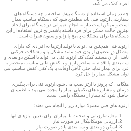
افراد کمک می کند.
چه در زمان استفاده از دستگاه پیش ساخته و چه دستگاه های
سفارشی ارتوپد فنی باید مطمئن شود که دستگاه مناسب بیمار
است و ممکن است نیاز به انجام تغییراتی در دستگاه برای ایجاد
بهترین حالت ممکن برای فرد داشته باشد.رایج ترین استفاده از این
دستگاه ها برای مشکلات پا،مچ پا،زانو و ستون فقرات است.
ارتوپد فنی همچنین می تواند با تولید ارتزها به افرادی که دارای
مشکل در عضوی از بدن خود مانند مشکل پا و مشکلات حرکتی
ناشی از آن هستند کمک کند.ارتوپد فنی می تواند با اسکن دو بعدی و
سه بعدی پا اقدام به ساختن ارتز و یا کفش طبی مناسب منحصر به
فرد برای بیمار نماید.حتی گاهی اوقات با یک کفی کفش مناسب می
توان مشکل بیمار را حل کرد.
هنگامی که پروتز یا ارتز نصب می شود،ارتوپد فنی برای پیگیری
درمان و مشاوره های تکمیلی بیمار را مجددا می بیند تا اطمینان
حاصل شود که بیمار از دستگاه راضی است.
ارتوپد های فنی معمولا موارد زیر را انجام می دهند:
معاینه،ارزیابی و صحبت با بیماران برای تعیین نیازهای آنها
ارزیابی بیومکانیکال در صورت نیاز
اسکن دو بعدی و سه بعدی پا در صورت نیاز