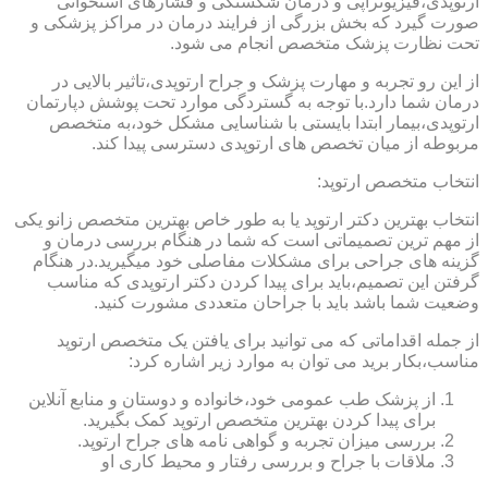
ارتوپدی،فیزیوتراپی و درمان شکستگی و فشارهای استخوانی
صورت گیرد که بخش بزرگی از فرایند درمان در مراکز پزشکی و
تحت نظارت پزشک متخصص انجام می شود.
از این رو تجربه و مهارت پزشک و جراح ارتوپدی،تاثیر بالایی در
درمان شما دارد.با توجه به گستردگی موارد تحت پوشش دپارتمان
ارتوپدی،بیمار ابتدا بایستی با شناسایی مشکل خود،به متخصص
مربوطه از میان تخصص های ارتوپدی دسترسی پیدا کند.
انتخاب متخصص ارتوپد:
انتخاب بهترین دکتر ارتوپد یا به طور خاص بهترین متخصص زانو یکی
از مهم ترین تصمیماتی است که شما در هنگام بررسی درمان و
گزینه های جراحی برای مشکلات مفاصلی خود میگیرید.در هنگام
گرفتن این تصمیم،باید برای پیدا کردن دکتر ارتوپدی که مناسب
وضعیت شما باشد باید با جراحان متعددی مشورت کنید.
از جمله اقداماتی که می توانید برای یافتن یک متخصص ارتوپد
مناسب،بکار برید می توان به موارد زیر اشاره کرد:
از پزشک طب عمومی خود،خانواده و دوستان و منابع آنلاین
برای پیدا کردن بهترین متخصص ارتوپد کمک بگیرید.
بررسی میزان تجربه و گواهی نامه های جراح ارتوپد.
ملاقات با جراح و بررسی رفتار و محیط کاری او