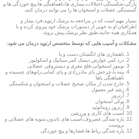
پارگی،شکستگی،اختلالات،بیماری ها،ناهماهنگی ها،پیچ خوردگی ها،و
گسستگی عضلات و استخوان ها را می توانند درمان کنند.
بسیار مهم است که در مراجعه به پزشک ارتوپد،فرد بیمار و
اطرافیان او به خوبی از دستورات پزشک خود پیروی کرده و با
همکاری همه جانبه،طبق نظر پزشک،پیش بروند.
مشکلات و آسیب هایی که توسط متخصص ارتوپد درمان می شود:
ناهنجاری های انگشتان دست و پا
درد کمر،عوارض دیسک کمر،سیاتیک و اسکولیوز
تومور استخوانی،فلج مغزی و دیستروفی عضلانی
پینه پا،چرخش پای مادرزادی و پای کمانی،زانوهای چسبیده و
ناهماهنگی پاها
خارج شدن از مکان صحیح عضلات و استخوان و شکستگی
رشد غیر معمول
آرتروز
پوکی استخوان
آرتروز روماتوئید
آسیب های کاری و ورزشی
پاره شدگی غضروف،آسیب های تاندون،سویه های عضلانی و
بروست
پاره شدگی رباط ها،فشارها و پیچ خوردگی