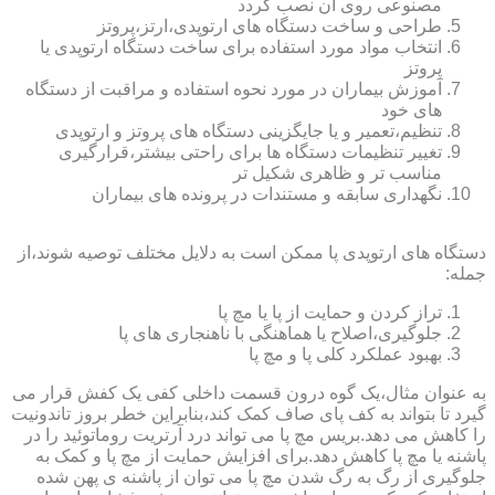
مصنوعی روی آن نصب گردد
طراحی و ساخت دستگاه های ارتوپدی،ارتز،پروتز
انتخاب مواد مورد استفاده برای ساخت دستگاه ارتوپدی یا
پروتز
آموزش بیماران در مورد نحوه استفاده و مراقبت از دستگاه
های خود
تنظیم،تعمیر و یا جایگزینی دستگاه های پروتز و ارتوپدی
تغییر تنظیمات دستگاه ها برای راحتی بیشتر،قرارگیری
مناسب تر و ظاهری شکیل تر
نگهداری سابقه و مستندات در پرونده های بیماران
دستگاه های ارتوپدی پا ممکن است به دلایل مختلف توصیه شوند،از
جمله:
تراز کردن و حمایت از پا یا مچ پا
جلوگیری،اصلاح یا هماهنگی با ناهنجاری های پا
بهبود عملکرد کلی پا و مچ پا
به عنوان مثال،یک گوه درون قسمت داخلی کفی یک کفش قرار می
گیرد تا بتواند به کف پای صاف کمک کند،بنابراین خطر بروز تاندونیت
را کاهش می دهد.بریس مچ پا می تواند درد آرتریت روماتوئید را در
پاشنه یا مچ پا کاهش دهد.برای افزایش حمایت از مچ پا و کمک به
جلوگیری از رگ به رگ شدن مچ پا می توان از پاشنه ی پهن شده