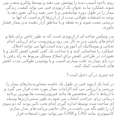
روی ناحیه آسیب دیده را پوشش می دهند و توسط ولکرو سفت می
شوند.عملکرد ما به عنوان یک ارتوپدی فنی می تواند کیفیت زندگی
بیمار را در طول دوره توانبخشی و یا حتی بقیه زندگی تغییر دهد.با
توجه به استفاده طولانی مدت از از ارتزها،لازم است که آنها به
درستی نصب شوند و به نقطه و یا مناطق آزار دهنده بدن بیمار فشار
نیاورند.
پدر وتیکس شاخه ای از ارتوپدی است که به طور خاص برای پاها و
اندام های پایینی بدن به کار می رود.پروتزیست برای ارزیابی اندام
تحتانی و بیومکانیک آن آموزش دیده است.آنها می توانند اختلال
عملکرد را شناسایی کنند و با ساخت یک کفی کفش،کفش کامل و یا
تغییرات در طراحی کفش برای اصلاح مسائل مربوط به راه رفتن یا
درد پای بیمار به علت بیماری،آسیب و یا پوشیدن طولانی مدت کفش
های نامناسب کمک کنند.
چه چیزی در آن دخیل است؟
در ابتدا یک ارتوپد فنی در طول یک جلسه مشاوره،نیازهای بیمار را
بررسی و ارزیابی می کند.الزامات بیمار مورد بحث قرار می گیرد و
با ارتباط با دیگر متخصص ها مانند فیزیوتراپیست ها،بهترین برنامه
درمانی برای جراحت انتخاب می شود.به طور سنتی،ارتزها وسیله
ای ساخته شده توسط اندازه گیری اندام تحت تاثیر بودند که دو سوی
آن را باهم نگه می داشت.در حال حاضر،برنامه های مدل سازی
کامپیوتری مانند CAD و CAM می توانند مورد استفاده قرار