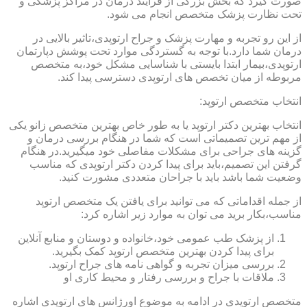
صورت گیرد که بخش بزرگی از فرایند درمان در مراکز پزشکی و
تحت نظارت پزشک متخصص انجام می شود.
از این رو تجربه و مهارت پزشک و جراح ارتوپدی،تاثیر بالایی در
درمان شما دارد.با توجه به گستردگی موارد تحت پوشش دپارتمان
ارتوپدی،بیمار ابتدا بایستی با شناسایی مشکل خود،به متخصص
مربوطه از میان تخصص های ارتوپدی دسترسی پیدا کند.
انتخاب متخصص ارتوپد:
انتخاب بهترین دکتر ارتوپد یا به طور خاص بهترین متخصص زانو یکی
از مهم ترین تصمیماتی است که شما در هنگام بررسی درمان و
گزینه های جراحی برای مشکلات مفاصلی خود میگیرید.در هنگام
گرفتن این تصمیم،باید برای پیدا کردن دکتر ارتوپدی که مناسب
وضعیت شما باشد باید با جراحان متعددی مشورت کنید.
از جمله اقداماتی که می توانید برای یافتن یک متخصص ارتوپد
مناسب،بکار برید می توان به موارد زیر اشاره کرد:
از پزشک طب عمومی خود،خانواده و دوستان و منابع آنلاین
برای پیدا کردن بهترین متخصص ارتوپد کمک بگیرید.
بررسی میزان تجربه و گواهی نامه های جراح ارتوپد.
ملاقات با جراح و بررسی رفتار و محیط کاری او
متخصص ارتوپدی در ادامه به موضوع اورژانس های ارتوپدی اشاره