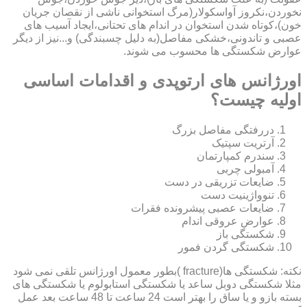
نخوردن،نکروز آواسکولار(مرگ استخوانی ناشی از نقصان جریان
خون)،کوتاه شدن استخوان در اندام های تحتانی،ایجاد آسیب های
عصبی و تاندونی،خشکی مفاصل(به دلیل چسبندگی) و...نیز از دیگر
عوارض شکستگی ها محسوب می شوند.
اورژانس های ارتوپدی و اقدامات اساسی
اولیه چیست؟
دررفتگی مفاصل بزرگ
آرتریت سپتیک
سندرم کمپارتمان
آمبولی چربی
ضایعات تزریقی در دست
تنوواژینیت دست
ضایعات عصبی پیشرونده فقرات
عوارض عروقی اندام
شکستگی باز
شکستگی گردن فمور
نکته: شکستگی ها(fracture )بطور معمول اورژانس تلقی نمی شود
مثلا شکستگی دوبل ساعد یا شکستگی استابولوم یا شکستگی های
بسته بازو و یا ساق را بهتر است 24 ساعت تا 48 ساعت بعد عمل