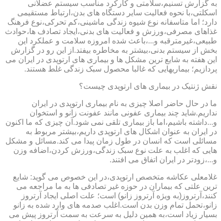
به گزارش تسنیم،سلامتی و کارکرد مناسب سیستم عضلانی
اسکلتی،با نحوه فعالیت سایر دستگاه های بدن،ارتباط مستقیمی
دارد؛ اما متاسفانه نوع شیوه زندگی ماشینی،کم تحرکی،نوع فرهنگ
غذاهای مصرفی،ورزش و فعالیت های بدنی،ایجاد تصادف ها،حوادث
طبیعی،غیرمترقبه و...،باعث شده امروزه سلامت و عملکرد این
بخش از سیستم بدنی،بیشتر به مخاطره بیفتد.از این رو در گزارش
این هفته به شایع ترین مشکل ها و بیماری های ارتوپدی در ایران می
پردازیم؛ بیماریهایی که غالبا محصول سبک زندگی غلط هستند.
نقش ژنتیک در بیماری های ارتوپدی چیست؟
ما در حال حاضر اصلا چیزی به نام بیماری ارتوپدی در ایران
نداریم.شاید چند بیماری عفونی مانند عفونت زانو و استخوان
و...داشته باشیم،اما باز بیماری تلقی نمی شود.آن چیزی که ما اکنون
در ایران به عنوان اشکال های ارتوپدی داریم،بیشتر مربوط به
مسائلی است که انسان در طول زمان پیدا می کند.مسائل و مشکل
هایی که اغلب به علت نوع سبک زندگی،ورزش کردن،اضافه وزن
و...،زودتر در ایران اتفاق می افتند.
غلامعلی عکاشه متخصص ارتوپدی،در این خصوص می گوید: شایع
ترین علتی که بیماران در حوزه غیر تصادفی ها به ما مراجعه می
کنند،آرتروز(به ویژه آرتروز زانو) است؛ علت اصلی ایجاد آرتروز
زانو،تحمل تمام وزن بدن است.اغلب صدمه های وارد شده به زانو
بسیار زیاد است،به همین دلیل به سرعت به سمت آرتروز پیش می