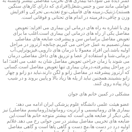
کمتر دیده می شود،اما بیماری های تخریب مفاصلی بیشتر وابسته به
عواملی مانند سن و جنس،شغل(افرادی که دارای کارهای سنگین
هستند)،ژنتیک،زمینه های فامیلی،نوع تغذیه،بی تحرکی و افزایش
وزن و چاقی،دفرمیته در اندام های تحتانی و فوقانی است.
وی با اشاره به راه های درمانی این بیماری می افزاید: تعویض
مفاصل یکی از راه های درمانی این بیماری است.اغلب ما برای
تعویض مفاصل براساس سن و پیشرفت ضایعه های مفاصلی
بیمار،تصمیم به عمل جراحی می گیریم.چنانچه آرتروز در مراحل
اولیه باشد،این افراد معمولا با درمان های دارویی،فیزیوتراپی،آب
درمانی،شنا و استفاده از عصا و تزریق های داخل مفاصلی درمان
می شوند یا زمان جراحی تعویض مفاصل شان به عقب می افتد؛ اما
در مراحل پیشرفته،درمان بیماری تنها تعویض مفاصل است.کسانی
که آرتروز پیشرفته در مفاصل زانو و لگن دارند،نباید دو زانو و چهار
زانو بنشینند.همچنین نباید از پله ها زیاد بالا و پایین بروند و در شیب
زیاد پیاده روی کنند.
مشکلی در کمین خانم های جوان
عضو هیئت علمی دانشگاه علوم پزشکی ایران ادامه می دهد:
بیماری های روماتیسمی و آرتریت روماتوئید(روماتیسم مفاصلی) نیز
یکی دیگر از ضایعه هایی است که بیشتر متوجه خانم ها است.این
ضایعه های تخریبی مفاصل بیشتر در سن جوانی رخ می دهد.علائم
اولیه درد در دست ها،مچ دست و گاهی پاها است و گاهی مفاصل