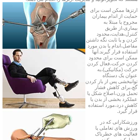
ارتزها ممکن است برای
حمایت از اندام بیماران
مجروح یا مبتلا به
بیماری،از طریق
کنترل،هدایت،محدود
کردن و یا ثابت نگه داشتن
مفاصل،اندام یا بدن مورد
استفاده قرار گیرند.آنها
ممکن است برای محدود
کردن حرکت،فعال کردن
حرکت (مکانیکی)،به
عنوان یک دستگاه
توانبخشی پس از باز کردن
گچ،برای کاهش فشار
تحمل وزن،اصلاح شکل یا
عملکرد بخشی از بدن یا
کاهش درد،مورد استفاده
قرار گیرد.
ورزشکارانی که در
ورزش های تعاملی یا
فعالیت های خطرناک
مشارکت می کنند،می