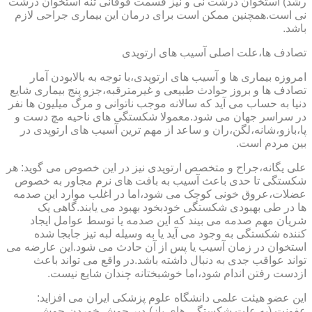
رشد) استخوان درشت نی و نیز قسمت فوقانی تنه استخوان درشت
نی است.همچنین ممکن است برای درمان این بیماری جراحی لازم
باشد.
تصادف ها،علت اصلی آسیب های ارتوپدی
امروزه بیماری ها و آسیب های ارتوپدی،با توجه به بالابودن آمار
تصادف ها و بروز حوادث طبیعی و غیرمترقبه،جزو پنج بیماری شایع
دنیا به حساب می آید که سالانه موجب ناتوانی و مرگ میلیون ها نفر
در سراسر جهان می شود.معمولا شکستگی های ناحیه مچ دست و
پا،بازو،شانه،لگن،ران و ساعد از مهم ترین آسیب های ارتوپدی در
بین مردم است.
علی یگانه،جراح و متخصص ارتوپدی نیز در این خصوص می گوید: هر
شکستگی تا حدی باعث آسیب به بافت های نرم مجاور به خصوص
عضلات،عروق خونی کوچک می شود،اما در اغلب موارد این صدمه
ها در طی بهبودی شکستگی خودبخود بهبود می یابند.گاهی یک
شریان مهم صدمه می بیند که این صدمه یا توسط عوامل ایجاد
کننده شکستگی به وجود می آید یا به وسیله لبه تیز جابجا شده
استخوان در زمان آسیب یا پس از آن حادث می شود.این عارضه می
تواند عواقب جدی به دنبال داشته باشد.در واقع می تواند باعث
ازدست رفتن اندام شود،اما خوشبختانه چندان شایع نیست.
این عضو هیئت علمی دانشگاه علوم پزشکی ایران می افزاید:
عفونت (به علت شکستگی های باز)،دیر جوش خوردن،جوش