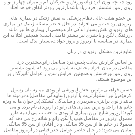
رود.چنانچه وزن فرد زیاد،ورزش و تحرکش کم و میزان چهار زانو و
روی زمین نشستن فرد زیاد باشد،آرتروز زودتر اتفاق خواهد افتاد.
این عضو هیئت عالی نظام پزشکی به نقش ژنتیک در بیماری های
ارتوپدی پرداخته و می افزاید: در حال حاضر مسئله ژنتیک در بیماری
های ارتوپدی نقش بسیار اندکی دارند.بعضی از بیماری ها نیز مانند
دررفتگی لگن و پاچنبری نیز بیشتر فامیلی است؛ همچنین ابتلا به این
بیماری در مقایسه با آرتروز و بروز حوادث،بسیار اندک است.
شایع ترین مشکل ارتوپدی در زنان
بر اساس گزارش سایت پلیس،درد مفاصل زانو،بیشترین درد
مفاصل در میان افراد مختلف به شمار می رود که شیوه نشستن
روی زمین،برخاستن و همچنین افزایش سن،از عوامل تاثیرگذار بر
این موضوع هستند.
حسین فراهینی،رئیس بخش آموزشی ارتوپدی بیمارستان رسول
اکرم(ص) نیز استئوآرتریت یا آرتروز(ساییدگی مفاصل)،دفرمیته ها
مانند زانوی پرانتزی،ضربدری و ساییدگی کشکک(در جوان ها به ویژه
خانم ها) را شایع ترین بیماری های زانو در ارتوپدی نام برده و می
گوید: آرتروز شایع ترین بیماری ارتوپدی به حساب می آید.به طور
معمول آرتروز در مفاصل هیپ یا لگن،زانو و شانه رخ می دهد که
معمولا در خانم ها از سن 55 سالگی و در آقایان از سن 65 سالگی
نمایان می شود؛ در حال حاضر عوامل جغرافیایی در آرتروز مفاصل