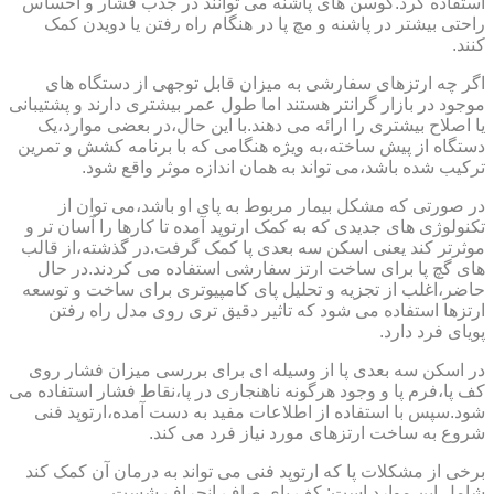
استفاده کرد.کوسن های پاشنه می توانند در جذب فشار و احساس
راحتی بیشتر در پاشنه و مچ پا در هنگام راه رفتن یا دویدن کمک
کنند.
اگر چه ارتزهای سفارشی به میزان قابل توجهی از دستگاه های
موجود در بازار گرانتر هستند اما طول عمر بیشتری دارند و پشتیبانی
یا اصلاح بیشتری را ارائه می دهند.با این حال،در بعضی موارد،یک
دستگاه از پیش ساخته،به ویژه هنگامی که با برنامه کشش و تمرین
ترکیب شده باشد،می تواند به همان اندازه موثر واقع شود.
در صورتی که مشکل بیمار مربوط به پای او باشد،می توان از
تکنولوژی های جدیدی که به کمک ارتوپد آمده تا کارها را آسان تر و
موثرتر کند یعنی اسکن سه بعدی پا کمک گرفت.در گذشته،از قالب
های گچ پا برای ساخت ارتز سفارشی استفاده می کردند.در حال
حاضر،اغلب از تجزیه و تحلیل پای کامپیوتری برای ساخت و توسعه
ارتزها استفاده می شود که تاثیر دقیق تری روی مدل راه رفتن
پویای فرد دارد.
در اسکن سه بعدی پا از وسیله ای برای بررسی میزان فشار روی
کف پا،فرم پا و وجود هرگونه ناهنجاری در پا،نقاط فشار استفاده می
شود.سپس با استفاده از اطلاعات مفید به دست آمده،ارتوپد فنی
شروع به ساخت ارتزهای مورد نیاز فرد می کند.
برخی از مشکلات پا که ارتوپد فنی می تواند به درمان آن کمک کند
شامل این موارد است: کف پای صاف،انحراف شست