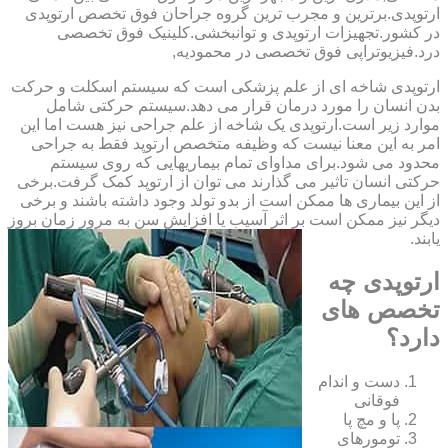
ارتوپدی.برترین ‏و ‏مجرب ‏ترین ‏گروه ‏جراحان ‏فوق ‏تخصص ‏ارتوپدی
‏در ‏کشور.تجهیزات ارتوپدی و توانبخشی.کلینیک فوق تخصصی
درد.فیزیوتراپی فوق تخصصی در محمودیه,
ارتوپدی شاخه ای از علم پزشکی است که سیستم اسکلت و حرکت
بدن انسان را مورد درمان قرار می دهد.سیستم حرکتی شامل
موارد زیر است.ارتوپدی یک شاخه از علم جراحی نیز هست اما این
امر به این معنا نیست که وظیفه متخصص ارتوپد فقط به جراحی
محدود می شود.برای مداوای تمام بیماریهایی که روی سیستم
حرکتی انسان تاثیر می گذارند می توان از ارتوپد کمک گرفت.برخی
از این بیماری ها ممکن است از بدو تولد وجود داشته باشند و برخی
دیگر نیز ممکن است بر اثر آسیب یا افزایش سن به مرور زمان بروز
یابند.
ارتوپدی چه
تخصص های
دارد؟
دست و اندام
فوقانی
پا و مچ پا
تومورهای