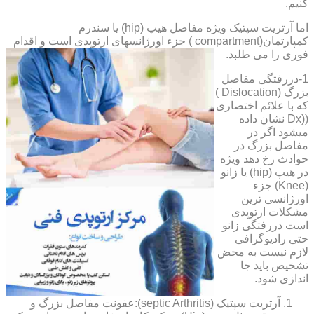
کنیم.
اما آرتریت سپتیک ویژه مفاصل هیپ (hip) یا سندرم
کمپارتمان(compartment ) جزء اورژانسهای ارتوپدی است و اقدام
فوری را می طلبد.
1-دررفتگی مفاصل
بزرگ (Dislocation )
که با علائم اختصاری
((Dx نشان داده
میشود اگر در
مفاصل بزرگ در
حوادث رخ دهد ویژه
در هیپ (hip) یا زانو
(Knee) جزء
اورژانسی ترین
مشکلات ارتوپدی
است دررفتگی زانو
حتی رادیوگرافی
لازم نیست به محض
تشخیص باید جا
اندازی شود.
آرتریت سپتیک (septic Arthritis):عفونت مفاصل بزرگ و