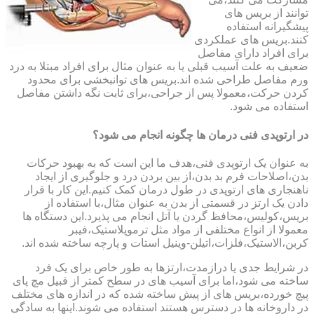
توانند از بریس های
پیشگیرانه استفاده
کنند.بریس های عملکردی
برای افراد دارای مفاصل
ضعیف به علت آسیب قبلی یا به عنوان مثال برای افراد مبتلا به درد
ورم مفاصل طراحی شده اند.بریس های توانبخشی برای محدود
کردن حرکت،معمولا پس از جراحی،برای ثابت نگه داشتن مفاصل
استفاده می شود.
در ارتوپدی فنی درمان ها چگونه انجام می شود؟
به عنوان یک ارتوپدی فنی،هدف ما این است که به بهبود حرکات
بدن،اصلاحات فرم بد بدن،از بین بردن درد و جلوگیری از ایجاد
ناهنجاری های ارتوپدی در طول درمان کمک کنیم.این کار با قرار
دادن یک ارتز در قسمتی از بدن به عنوان مثال،با استفاده از
بریس،کولیس،محافظ گردن یا آتل انجام می پذیرد.این دستگاه ها
معمولا از انواع مختلفی از مواد مثل ترموپلاستیک،فیبر
کربن،الاستیک،فلزات،اتیلن-وینیل استات و پارچه ساخته شده اند.
در شرایط جدی یا درازمدت،ارتزها به طور خاص برای یک فرد
ساخته می شود،اما برای آسیب های در سطح کمتر از قبیل مچ پای
پیچ خورده،بریس های از پیش ساخته شده که در اندازه های مختلف
در داروخانه ها در دسترس هستند استفاده می شوند.اینها به سادگی