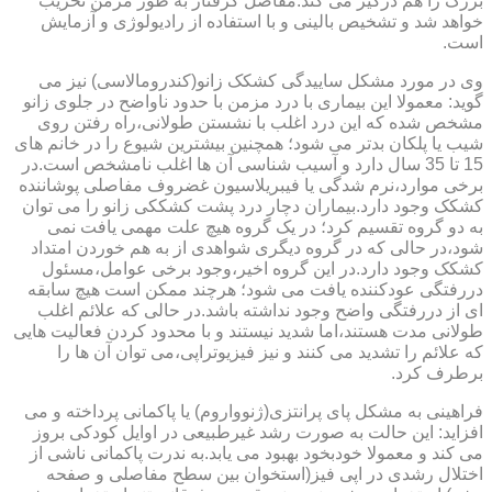
بزرگ را هم درگیر می کند.مفاصل گرفتار به طور مزمن تخریب
خواهد شد و تشخیص بالینی و با استفاده از رادیولوژی و آزمایش
است.
وی در مورد مشکل ساییدگی کشکک زانو(کندرومالاسی) نیز می
گوید: معمولا این بیماری با درد مزمن با حدود ناواضح در جلوی زانو
مشخص شده که این درد اغلب با نشستن طولانی،راه رفتن روی
شیب یا پلکان بدتر می شود؛ همچنین بیشترین شیوع را در خانم های
15 تا 35 سال دارد و آسیب شناسی آن ها اغلب نامشخص است.در
برخی موارد،نرم شدگی یا فیبریلاسیون غضروف مفاصلی پوشاننده
کشکک وجود دارد.بیماران دچار درد پشت کشککی زانو را می توان
به دو گروه تقسیم کرد؛ در یک گروه هیچ علت مهمی یافت نمی
شود،در حالی که در گروه دیگری شواهدی از به هم خوردن امتداد
کشکک وجود دارد.در این گروه اخیر،وجود برخی عوامل،مسئول
دررفتگی عودکننده یافت می شود؛ هرچند ممکن است هیچ سابقه
ای از دررفتگی واضح وجود نداشته باشد.در حالی که علائم اغلب
طولانی مدت هستند،اما شدید نیستند و با محدود کردن فعالیت هایی
که علائم را تشدید می کنند و نیز فیزیوتراپی،می توان آن ها را
برطرف کرد.
فراهینی به مشکل پای پرانتزی(ژنوواروم) یا پاکمانی پرداخته و می
افزاید: این حالت به صورت رشد غیرطبیعی در اوایل کودکی بروز
می کند و معمولا خودبخود بهبود می یابد.به ندرت پاکمانی ناشی از
اختلال رشدی در اپی فیز(استخوان بین سطح مفاصلی و صفحه