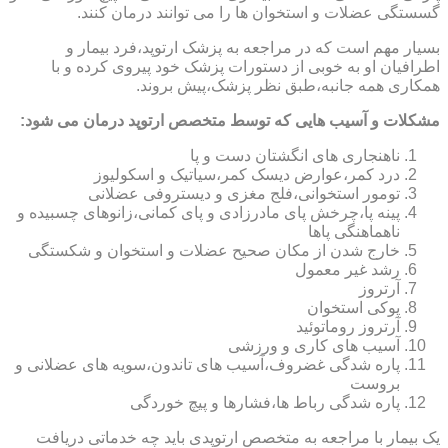
گسستگی عضلات و استخوان ها را می توانند درمان کنند.
بسیار مهم است که در مراجعه به پزشک ارتوپد،فرد بیمار و
اطرافیان او به خوبی از دستورات پزشک خود پیروی کرده و با
همکاری همه جانبه،طبق نظر پزشک،پیش بروند.
مشکلات و آسیب هایی که توسط متخصص ارتوپد درمان می شود:
ناهنجاری های انگشتان دست و پا
درد کمر،عوارض دیسک کمر،سیاتیک و اسکولیوز
تومور استخوانی،فلج مغزی و دیستروفی عضلانی
پینه پا،چرخش پای مادرزادی و پای کمانی،زانوهای چسبیده و
ناهماهنگی پاها
خارج شدن از مکان صحیح عضلات و استخوان و شکستگی
رشد غیر معمول
آرتروز
پوکی استخوان
آرتروز روماتوئید
آسیب های کاری و ورزشی
پاره شدگی غضروف،آسیب های تاندون،سویه های عضلانی و
بروست
پاره شدگی رباط ها،فشارها و پیچ خوردگی
یک بیمار با مراجعه به متخصص ارتوپدی باید چه خدماتی دریافت