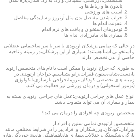
شکستگی،دررفتگی،کشیدگی و رگ به رگ شدن،پاره شدن
تاندون ها و رباط ها و...
آسیب های ورزشی
خراب شدن مفاصل بدن مثل آرتروز و ساییدگی مفاصل
عفونت اندام ها
تومورهای استخوان و بافت های نرم اندام
بیماری های مادرزادی اندام ها
در حالی که تمامی پزشکان ارتوپدی با سر تا سر ساختمانی عضلانی
و استخوانی آشنا هستند؛ بسیاری از این پزشکان،در زمینه و ناحیه
خاصی از بدن تخصص دارند.
به طوری که جراح ارتوپد را ممکن است با نام های متخصص ارتوپد
پا،دست،شانه،ستون فقرات،زانو بشناسیم.جراحان ارتوپدی در
زمینه های تخصصی کودکان،تروما،جراحی بازسازی،آنکولوژی
(تومور استخوانی) و درمان ورزشی نیز فعالیت می کنند.
انواع عمل های جراحی ارتوپدی:عمل های جراحی ارتوپدی بسته به
بیمار و بیماری آن می تواند متفاوت باشد.
متخصص ارتوپدی چه افرادی را درمان می کند؟
متخصصین ارتوپدی تمامی سنین و افراد از
نوزادان،کودکان،ورزشکاران و افراد پیر را در شرایط مختلفی مانند
پارگی،شکستگی،اختلالات،بیماری ها،ناهماهنگی ها،پیچ خوردگی ها،و