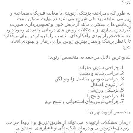
کند؟
به طور کلی،مراجعه پزشک ارتوپدی با معاینه فیزیکی،مصاحبه و
بررسی سابقه پزشکی شروع می شود.در نهایت ممکن است
آزمایش های بیشتری مانند آزمایش خون و تصویربرداری صورت
گیرد.در بسیاری از مشکلات،روش های درمانی متعددی وجود دارد
که متخصص ارتوپدی راهکارهای مناسب را با بیمار در میان میگذارد
تا با نظر پزشک و بیمار بهترین روش برای درمان و بهبودی،اتخاذ
شود.
شایع ترین دلایل مراجعه به متخصص ارتوپد :
جراحی ستون فقرات
جراحی شانه و دست
جراحی تعویض مفاصل زانو و لگن
ارتوپدی اطفال
پزشکی ورزشی
جراحی پا و مچ پا
جراحی تومورهای استخوانی و نسج نرم
متخصص ارتوپد تهران :
درمان مشکلات ارتوپدی می تواند از طریق تزریق و داروها،جراحی
ارتوپدی،فیزیوتراپی و درمان شکستگی و فشارهای استخوانی