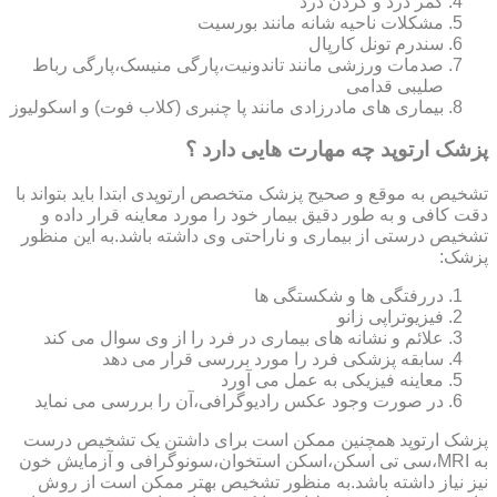
کمر درد و گردن درد
مشکلات ناحیه شانه مانند بورسیت
سندرم تونل کارپال
صدمات ورزشی مانند تاندونیت،پارگی منیسک،پارگی رباط
صلیبی قدامی
بیماری های مادرزادی مانند پا چنبری (کلاب فوت) و اسکولیوز
پزشک ارتوپد چه مهارت هایی دارد ؟
تشخیص به موقع و صحیح پزشک متخصص ارتوپدی ابتدا باید بتواند با
دقت کافی و به طور دقیق بیمار خود را مورد معاینه قرار داده و
تشخیص درستی از بیماری و ناراحتی وی داشته باشد.به این منظور
پزشک:
دررفتگی ها و شکستگی ها
فیزیوتراپی زانو
علائم و نشانه های بیماری در فرد را از وی سوال می کند
سابقه پزشکی فرد را مورد بررسی قرار می دهد
معاینه فیزیکی به عمل می آورد
در صورت وجود عکس رادیوگرافی،آن را بررسی می‎ نماید
پزشک ارتوپد همچنین ممکن است برای داشتن یک تشخیص درست
به MRI،سی تی اسکن،اسکن استخوان،سونوگرافی و آزمایش خون
نیز نیاز داشته باشد.به منظور تشخیص بهتر ممکن است از روش