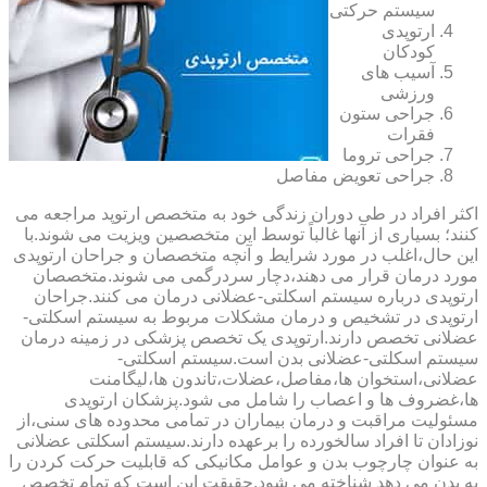
سیستم حرکتی
ارتوپدی
کودکان
آسیب های
ورزشی
جراحی ستون
فقرات
جراحی تروما
جراحی تعویض مفاصل
اکثر افراد در طی دوران زندگی خود به متخصص ارتوپد مراجعه می
کنند؛ بسیاری از آنها غالباً توسط این متخصصین ویزیت می شوند.با
این حال،اغلب در مورد شرایط و آنچه متخصصان و جراحان ارتوپدی
مورد درمان قرار می دهند،دچار سردرگمی می شوند.متخصصان
ارتوپدی درباره سیستم اسکلتی-عضلانی درمان می کنند.جراحان
ارتوپدی در تشخیص و درمان مشکلات مربوط به سیستم اسکلتی-
عضلانی تخصص دارند.ارتوپدی یک تخصص پزشکی در زمینه درمان
سیستم اسکلتی-عضلانی بدن است.سیستم اسکلتی-
عضلانی،استخوان ها،مفاصل،عضلات،تاندون ها،لیگامنت
ها،غضروف ها و اعصاب را شامل می شود.پزشکان ارتوپدی
مسئولیت مراقبت و درمان بیماران در تمامی محدوده های سنی،از
نوزادان تا افراد سالخورده را برعهده دارند.سیستم اسکلتی عضلانی
به عنوان چارچوب بدن و عوامل مکانیکی که قابلیت حرکت کردن را
به بدن می دهد شناخته می شود.حقیقت این است که تمام تخصص