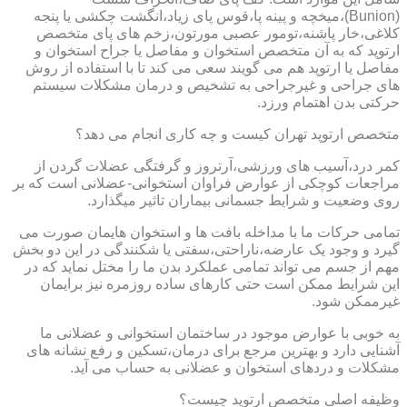
(Bunion)،میخچه و پینه پا،قوس پای زیاد،انگشت چکشی یا پنجه
کلاغی،خار پاشنه،تومور عصبی مورتون،زخم های پای متخصص
ارتوپد که به آن متخصص استخوان و مفاصل یا جراح استخوان و
مفاصل یا ارتوپد هم می گویند سعی می کند تا با استفاده از روش
های جراحی و غیرجراحی به تشخیص و درمان مشکلات سیستم
حرکتی بدن اهتمام ورزد.
متخصص ارتوپد تهران کیست و چه کاری انجام می دهد؟
کمر درد،آسیب های ورزشی،آرتروز و گرفتگی عضلات گردن از
مراجعات کوچکی از عوارض فراوان استخوانی-عضلانی است که بر
روی وضعیت و شرایط جسمانی بیماران تاثیر میگذارد.
تمامی حرکات ما با مداخله بافت ها و استخوان هایمان صورت می
گیرد و وجود یک عارضه،ناراحتی،سفتی یا شکنندگی در این دو بخش
مهم از جسم می تواند تمامی عملکرد بدن ما را مختل نماید که در
این شرایط ممکن است حتی کارهای ساده روزمره نیز برایمان
غیرممکن شود.
به خوبی با عوارض موجود در ساختمان استخوانی و عضلانی ما
آشنایی دارد و بهترین مرجع برای درمان،تسکین و رفع نشانه های
مشکلات و دردهای استخوان و عضلانی به حساب می آید.
وظیفه اصلی متخصص ارتوپد چیست؟