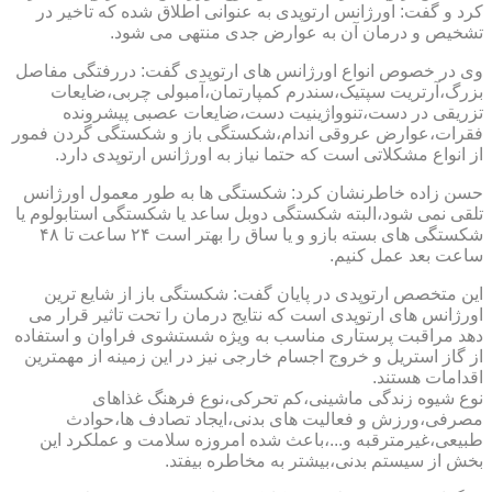
کرد و گفت: اورژانس ارتوپدی به عنوانی اطلاق شده که تاخیر در
تشخیص و درمان آن به عوارض جدی منتهی می شود.
وی در خصوص انواع اورژانس های ارتوپدی گفت: دررفتگی مفاصل
بزرگ،آرتریت سپتیک،سندرم کمپارتمان،آمبولی چربی،ضایعات
تزریقی در دست،تنوواژینیت دست،ضایعات عصبی پیشرونده
فقرات،عوارض عروقی اندام،شکستگی باز و شکستگی گردن فمور
از انواع مشکلاتی است که حتما نیاز به اورژانس ارتوپدی دارد.
حسن زاده خاطرنشان کرد: شکستگی ها به طور معمول اورژانس
تلقی نمی شود،البته شکستگی دوبل ساعد یا شکستگی استابولوم یا
شکستگی های بسته بازو و یا ساق را بهتر است ۲۴ ساعت تا ۴۸
ساعت بعد عمل کنیم.
این متخصص ارتوپدی در پایان گفت: شکستگی باز از شایع ترین
اورژانس های ارتوپدی است که نتایج درمان را تحت تاثیر قرار می
دهد مراقبت پرستاری مناسب به ویژه شستشوی فراوان و استفاده
از گاز استریل و خروج اجسام خارجی نیز در این زمینه از مهمترین
اقدامات هستند.
نوع شیوه زندگی ماشینی،کم تحرکی،نوع فرهنگ غذاهای
مصرفی،ورزش و فعالیت های بدنی،ایجاد تصادف ها،حوادث
طبیعی،غیرمترقبه و...،باعث شده امروزه سلامت و عملکرد این
بخش از سیستم بدنی،بیشتر به مخاطره بیفتد.