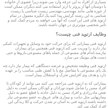
بسیاری از افراد به این حرفه وارد می شوند،زیرا عضوی از خانواده
یا دوستان آنها از پروتز یا ارتز استفاده می کنند.دیگران ممکن است
از حوزه هایی مانند مهندسی،مهندسی زیست شناسی یا زیست
شناسی به این رشته گرایش پیدا کنند.یک انگیزه معمول در تمام
ارتوپد های فنی این است که آنها می خواهند به مردم کمک کنند و
تاثیر شخصی موثرتری در جهان داشته باشند.
وظایف ارتوپد فنی چیست؟
ارتوپد فنی بیمارانی که برای حرکت خود به وسایل و تجهیزات کمکی
نیاز دارند را ویزیت می کند.ارتوپد فنی همچنین برای بیماران
نیازمند،اندام های مصنوعی از جمله پاهای مصنوعی،بازوها و حتی
دست های بیونیک می سازد.
ارتوپد فنی وظیفه تشخیص و عرضه دستگاهی که بیمار نیاز دارد،چه
یک پای مصنوعی یا مفاصل مچ پا یا کفش طبی مناسب را بر عهده
دارد و هدف وی افزایش تحرک و استقلال بیمار است.
بیمارانی که به ارتوپد فنی مراجعه می کنند می توانند از کودکان تا
افراد مسن را شامل شوند.نوزادان و کودکان ممکن است به دلیل
نقص مادرزادی و افراد مسن به دلیل حادثه یا قطع عضو به دلیل
بیماریهایی مثل دیابت و بیماری های عروق به عضو مصنوعی نیاز
داشته باشند.ارتوپد فنی به آسان تر شدن حرکت و کلا زندگی این
افراد کمک می کند.