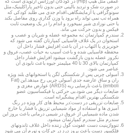
عمقی مثل هیپ (Hip) در کودکان اورژانس ارتوپدی است که
در صورت شک و تردید بالینی حتی بدون تاخیر پاراکلینیک،مثل
سونوگرافی یا آزمایشگاهی،اقدام جدی می طلبد کودکی که
همراه تب نمی تواند راه برود یا وزن گذاری روی مفاصل بکند
یا حتی نوزادی شیر نمیخورد و اندام را در یک وضعیت ثابت
فیکس و بدون حرکت می ماند.
سندرم کمپارتمان :به مجموعه عضله و شریان و عصب و
استخوان در یک غلاف فاسیایی کمپارتان گفته می شود که
خونریزی یا التهاب در آن باعث افزایش فشار داخل آن
محفظه فاسیایی شده و باعث آسیب به حیات عصب،عروق و
نکروز عضله بدون بازگشت میشود افزایش فشار داخل
کمپارتمان بالای 30 تا 40 میلیمتر جیوه باعث نابودی آن
عناصر می شود.
آمبولی چربی پس از شکستگی لگن یا استخوانهای بلند ویژه
ران و ساق عارضه جدی آمبولی چربی رخ میدهد.این (Fat
emboli) باعث نارسایی ریه (ARDS) عوارض مغزی و
ضایعات دیگر می شود.بی حرکتی یا فیکساسیون عضو
شکستگی بهترین اقدام پیشگیرانه است.
ضایعات تزریقی در دست:در محیط های کار ویژه در رنگ
آمیزی ها و استفاده از مواد شیمیایی تزریق با فشار یا خارج
شدن ماده شیمیایی از عروق در شیمی درمانی باعث بروز این
سندرم مثل سندرم کمپارتمان میشود.
تنوواژینیت دست عفونت گول زننده داخل غلاف تاندونهای
فلکسور دست باعث بروز درد در حرکات و تورم آن می شود