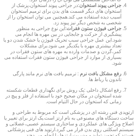
جراحی پیوند استخوان
:در جراحی پیوند استخوان،پزشک از
استخوان های دیگر قسمت های بدن برای ترمیم استخوان
آسیب دیده استفاده می کند.همچنین می توان استخوان را از
شخصی به شخص دیگر نیز پیوند زد.
جراحی فیوژن ستون فقرات
:این نوع جراحی به منظور
پیشگیری از حرکت و جابجایی در بین مهره ها انجام می
شود.این عمل جراحی سبب تحریک فیوژن یا خشک شدن دو یا
تعداد بیشتری مهره با یکدیگر می شود.برای مشکلات
کمر،گردن و صدمات وارده به مهره های ستون فقرات در
بسیاری از موارد از جراحی فیوژن ستون فقرات استفاده می
شود.
رفع مشکل بافت نرم
: ترمیم بافت های نرم مانند پارگی
تاندون یا رباط ها.
رفع اشکال داخلی :یک روش برای نگهداری قطعات شکسته
شده استخوان در مکان صحیح خود با استفاده از فلز و پیچ در
زمانی که استخوان در حال التیام است.
ارتوپدی فنی رشته ای در پزشکی است که مربوط به طراحی و
ساخت دستگاه های مصنوعی به نام ارتز است.یک ارتز برای تغییر یا
اصلاح ویژگی های عملکردی و ساختاری سیستم عصبی،عضلانی و
سیستم اسکلتی روی بدن قرار می گیرد.ارتوپد های فنی پزشکانی
هستند که تجویز،تولید و مدیریت ارتزها را انجام می دهند.