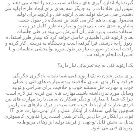
گیرند،اولا اندازه گیری های منطقه آسیب دیده را انجام می دهند و
سپس این اطلاعات را به چاپگر سه بعدی برای ایجاد طرح اولیه می
دهند.در طی مرحله تولید بعدی،ارتوپد فنی و ارتوپد برای تولید
محصول نهایی با هم کار می کنند.این دستگاه در طول جلسه
مشاوره بعدی نصب می شود و بیمار به طور کامل در زمینه
استفاده،نصب و برداشتن آن آموزش می بیند.در طی جلسات
بعدی،ارتوپد فنی اطمینان حاصل خواهد کرد که بیمار طرز استفاده
ارتوز را به درستی فرا گرفته است و دستگاه به درستی کار کرده و
راحت است.در صورت نیاز در طول دوره توانبخشی تنظیمات و یا
تعمیرات انجام خواهد شد.
یک ارتوپد فنی به چه تجربیاتی نیاز دارد؟
برای تبدیل شدن به یک ارتوپد فنی،شما باید به یادگیری چگونگی
حرکت و کار بدن انسان علاقمند بوده،مهارت های فنی و عملی
خوب و مهارت حل مسئله خوب و خلاقیت برای طراحی و تولید
وسایل مورد نیاز،داشته باشید.مهارت های بین فردی نیز لازم است
چرا که شما با بیماران و دیگر همکاران تعامل دارید.مهارت های بین
فردی عبارتند از ارتباط خوب،حساسیت و درک نیازهای بیماران،و
همچنین توانایی استفاده از ابتکار عمل و کار تیمی.مهارت های IT
قوی در اینکار در حال پر رنگ تر شدن است،زیرا فناوری کامپیوتری
تبدیل به بخش قابل توجهی از فرایند تولید ابزارهای مربوط به
ارتوپدی فنی می شود.