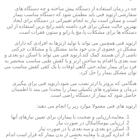
چه در زمان استفاده از دستگاه پیش ساخته و چه دستگاه های
سفارشی ارتوپد فنی باید مطمئن شود که دستگاه مناسب بیمار
است و ممکن است نیاز به انجام تغییراتی در دستگاه برای ایجاد
بهترین حالت ممکن برای فرد داشته باشد.رایج ترین استفاده از این
دستگاه ها برای مشکلات پا،مچ پا،زانو و ستون فقرات است.
ارتوپد فنی همچنین می تواند با تولید ارتزها به افرادی که دارای
مشکل در عضوی از بدن خود مانند مشکل پا و مشکلات حرکتی
ناشی از آن هستند کمک کند.ارتوپد فنی می تواند با اسکن دو بعدی و
سه بعدی پا اقدام به ساختن ارتز و یا کفش طبی مناسب منحصر به
فرد برای بیمار نماید.حتی گاهی اوقات با یک کفی کفش مناسب می
توان مشکل بیمار را حل کرد.
هنگامی که پروتز یا ارتز نصب می شود،ارتوپد فنی برای پیگیری
درمان و مشاوره های تکمیلی بیمار را مجددا می بیند تا اطمینان
حاصل شود که بیمار از دستگاه راضی است.
ارتوپد های فنی معمولا موارد زیر را انجام می دهند:
معاینه،ارزیابی و صحبت با بیماران برای تعیین نیازهای آنها
ارزیابی بیومکانیکال در صورت نیاز
اسکن دو بعدی و سه بعدی پا در صورت نیاز
اندازه گیری یا معاینه بخشی از بدن بیمار که قرار است اندام