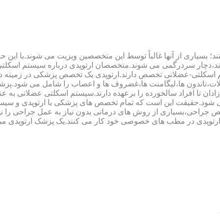
؛ بسیاری از آنها غالباً توسط این متخصصین ویزیت می شوند.با این ح
هند،دچار سردرگمی می شوند.متخصصان ارتوپدی درباره سیستم اسکلت
 اسکلتی-عضلانی تخصص دارند.ارتوپدی یک تخصص پزشکی در زمینه د
،تاندون ها،لیگامنت ها،غضروف ها و اعصاب را شامل می شود.پزشک
دان تا افراد سالخورده را برعهده دارند.سیستم اسکلتی عضلانی به ع
می شود.حقیقت این است که تمام تخصص های پزشکی با ارتوپدی و سیس
جراحی،بسیاری از روش های درمانی بدون نیاز به عمل جراحی را نیز ب
 ارتوپدی در مطب های خصوصی خود کار می کنند.یک پزشک ارتوپدی می