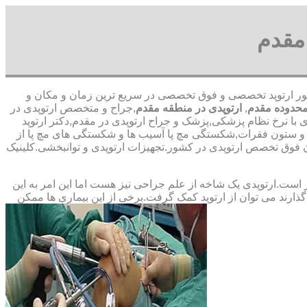
مقدم
ری-با حضور ارتوپد تخصصی و فوق تخصصی در سریع ترین زمان و مکان و
محدوده مقدم
,
ارتوپدی در منطقه مقدم
,جراح و متخصص ارتوپدی در
ی با نرخ نظام پزشکی,پزشک و جراح ارتوپدی در مقدم,دکتر ارتوپد
ا و ستون فقرات,شکستگی مچ پا آسیب ها و شکستگی های مچ پا از
فوق ‏تخصص ‏ارتوپدی ‏در ‏کشور.تجهیزات ارتوپدی و توانبخشی.کلینیک
ت.ارتوپدی یک شاخه از علم جراحی نیز هست اما این امر به این
ارند می توان از ارتوپد کمک گرفت.برخی از این بیماری ها ممکن