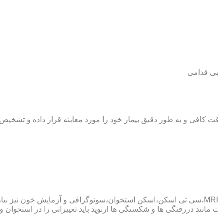
بی قدامی
ت کافی و به طور دقیق بیمار خود را مورد معاینه قرار داده و تشخیص
پزشک ارتوپد همچنین ممکن است برای داشتن یک تشخیص درست به MRI،سی تی اسکن،اسکن استخوان،سو
ند دررفتگی ها و شکستگی ها ارتوپد باید تغییراتی را در استخوان و مف