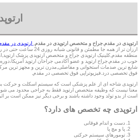
ارتوپ
ارتوپدی در مقدم
,
جراح و متخصص ارتوپدی در مقدم
,
ارتوپدی در مقدم
ارزان تر از همه جا مطمئن و قانونی شبانه روزی 24 ساعت حتی در روز های تعطیل,ارتوپدی در محدوده مقدم,
منطقه مقدم,کلینیک ارتوپدی جراح و متخصص ارتوپدی پزشک ارتوپد,ارتو
خوب در مقدم,جراح ارتوپد و عضو آکادمی جراحان ارتوپد آمریکا،دو
شایع ترین صدمات استخوانی و مفاصلی,مدرن ترین و مجهز ترین مرکز فو
فوق تخصصی درد.فیزیوتراپی فوق تخصصی در مقدم,
ارتوپدی شاخه ای از علم پزشکی است که سیستم اسکلت و حرکت بدن ا
معنا نیست که وظیفه متخصص ارتوپد فقط به جراحی محدود می شود.برا
است از بدو تولد وجود داشته باشند و برخی دیگر نیز ممکن است بر اثر
ارتوپدی چه تخصص های دارد؟
دست و اندام فوقانی
پا و مچ پا
تومورهای سیستم حرکتی