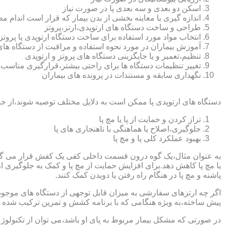
اسکن دو بعدی و سه بعدی پا در صورت نیاز
اندازه گیری یا معاینه بخشی از بدن بیمار که قرار است اندام
طراحی و ساخت دستگاه های ارتوپدی،ارتز،پروتز
انتخاب مواد مورد استفاده برای ساخت دستگاه ارتوپدی یا پروتز
آموزش بیماران در مورد نحوه استفاده و مراقبت از دستگاه ها
تنظیم،تعمیر و یا جایگزینی دستگاه های پروتز و ارتوپدی
تغییر تنظیمات دستگاه ها برای راحتی بیشتر،قرارگیری مناسب
نگهداری سابقه و مستندات در پرونده های بیماران
دستگاه های ارتوپدی پا ممکن است به دلایل مختلف توصیه شوند،از جم
تراز کردن و حمایت از پا یا مچ پا
جلوگیری،اصلاح یا هماهنگی با ناهنجاری های پا
بهبود عملکرد کلی پا و مچ پا
به عنوان مثال،یک گوه درون قسمت داخلی کفی یک کفش قرار می گیرد تا
یا مچ پا کاهش دهد.برای افزایش حمایت از مچ پا و کمک به جلوگیری 
پاشنه و مچ پا در هنگام راه رفتن یا دویدن کمک کنند.
اگر چه ارتزهای سفارشی به میزان قابل توجهی از دستگاه های موجود در
پیش ساخته،به ویژه هنگامی که با برنامه کشش و تمرین ترکیب شده باش
در صورتی که مشکل بیمار مربوط به پای او باشد،می توان از تکنولوژی