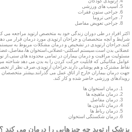
ارتوپدی کودکان
آسیب های ورزشی
جراحی ستون فقرات
جراحی تروما
جراحی تعویض مفاصل
اکثر افراد در طی دوران زندگی خود به متخصص ارتوپد مراجعه می کنند
شرایط و آنچه متخصصان و جراحان ارتوپدی مورد درمان قرار می د
کنند.جراحان ارتوپدی در تشخیص و درمان مشکلات مربوط به سیستم
عضلانی بدن است.سیستم اسکلتی-عضلانی،استخوان ها،مفاصل،عضلات
مسئولیت مراقبت و درمان بیماران در تمامی محدوده های سنی،از نوزا
عوامل مکانیکی که قابلیت حرکت کردن را به بدن می دهد شناخته 
نقاط مشترک و هم پوشانی دارند.جراحان ارتوپدی،صرف نظر از تخصص 
جهت درمان بیماران خارج از اتاق عمل می گذرانند.بیشتر متخصصان
رویدادهای ورزشی حاضر شده و کار کند.
درمان استخوان ها
درمان ماهیچه ها
درمان مفاصل
درمان تاندون ها
درمان رباط ها
درمان شکستگی استخوان
پزشک ارتوپد چه چیزهایی را درمان می کند ؟