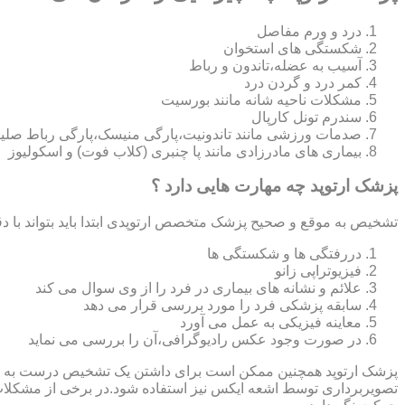
درد و ورم مفاصل
شکستگی های استخوان
آسیب به عضله،تاندون و رباط
کمر درد و گردن درد
مشکلات ناحیه شانه مانند بورسیت
سندرم تونل کارپال
صدمات ورزشی مانند تاندونیت،پارگی منیسک،پارگی رباط صلی
بیماری های مادرزادی مانند پا چنبری (کلاب فوت) و اسکولیوز
پزشک ارتوپد چه مهارت هایی دارد ؟
تشخیص به موقع و صحیح پزشک متخصص ارتوپدی ابتدا باید بتواند با دق
دررفتگی ها و شکستگی ها
فیزیوتراپی زانو
علائم و نشانه های بیماری در فرد را از وی سوال می کند
سابقه پزشکی فرد را مورد بررسی قرار می دهد
معاینه فیزیکی به عمل می آورد
در صورت وجود عکس رادیوگرافی،آن را بررسی می‎ نماید
تصویربرداری توسط اشعه ایکس نیز استفاده شود.در برخی از مشکلات مان