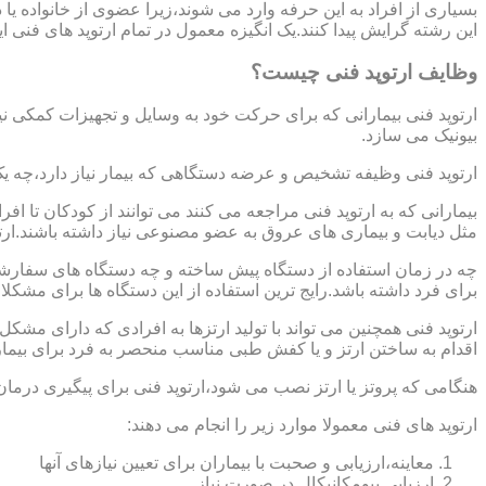
بسیاری از افراد به این حرفه وارد می شوند،زیرا عضوی از خانواده ی
این رشته گرایش پیدا کنند.یک انگیزه معمول در تمام ارتوپد های فنی 
وظایف ارتوپد فنی چیست؟
ارتوپد فنی بیمارانی که برای حرکت خود به وسایل و تجهیزات کمکی نی
بیونیک می سازد.
ارتوپد فنی وظیفه تشخیص و عرضه دستگاهی که بیمار نیاز دارد،چه ی
بیمارانی که به ارتوپد فنی مراجعه می کنند می توانند از کودکان تا 
مثل دیابت و بیماری های عروق به عضو مصنوعی نیاز داشته باشند.ارت
چه در زمان استفاده از دستگاه پیش ساخته و چه دستگاه های سفارشی 
برای فرد داشته باشد.رایج ترین استفاده از این دستگاه ها برای مشکل
ارتوپد فنی همچنین می تواند با تولید ارتزها به افرادی که دارای مش
اقدام به ساختن ارتز و یا کفش طبی مناسب منحصر به فرد برای بیما
هنگامی که پروتز یا ارتز نصب می شود،ارتوپد فنی برای پیگیری درمان
ارتوپد های فنی معمولا موارد زیر را انجام می دهند:
معاینه،ارزیابی و صحبت با بیماران برای تعیین نیازهای آنها
ارزیابی بیومکانیکال در صورت نیاز