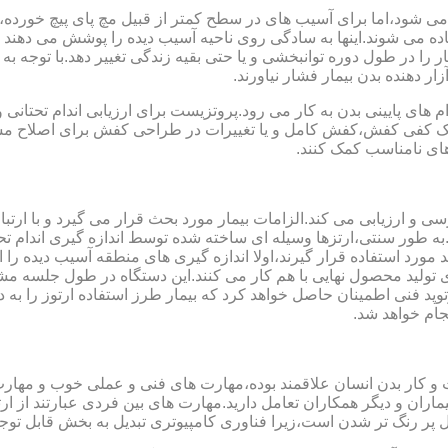
می شود،اما برای آسیب های در سطح کمتر از قبیل مچ پای پیچ خورده
فاده می شوند.اینها به سادگی روی ناحیه آسیب دیده را پوشش می ده
 را در طول دوره توانبخشی و یا حتی بقیه زندگی تغییر دهد.با توجه به 
ر دهنده بدن بیمار فشار نیاورند.
 های پایینی بدن به کار می رود.پروتزیست برای ارزیابی اندام تحتانی 
ت یک کفی کفش،کفش کامل و یا تغییرات در طراحی کفش برای اصلاح مسا
ای نامناسب کمک کنند.
سی و ارزیابی می کند.الزامات بیمار مورد بحث قرار می گیرد و با ارتب
به طور سنتی،ارتزها وسیله ای ساخته شده توسط اندازه گیری اندام تح
 های مدل سازی کامپیوتری مانند CAD و CAM می توانند مورد استفاده قرار گیرند،اولا اندازه گیری
ای تولید محصول نهایی با هم کار می کنند.این دستگاه در طول جلسه م
د فنی اطمینان حاصل خواهد کرد که بیمار طرز استفاده ارتوز را به 
جام خواهد شد.
کت و کار بدن انسان علاقمند بوده،مهارت های فنی و عملی خوب و مها
یماران و دیگر همکاران تعامل دارید.مهارت های بین فردی عبارتند از 