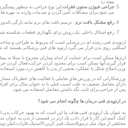
پیوند زد.
جراحی فیوژن ستون فقرات
:این نوع جراحی به منظور پیشگیری
می شود.برای مشکلات کمر،گردن و صدمات وارده به مهره های
رفع مشکل بافت نرم
: ترمیم بافت های نرم مانند پارگی تاندون 
رفع اشکال داخلی :یک روش برای نگهداری قطعات شکسته شده است
ارتوپدی فنی رشته ای در پزشکی است که مربوط به طراحی و ساخت د
اسکلتی روی بدن قرار می گیرد.ارتوپد های فنی پزشکانی هستند که تجوی
ارتزها ممکن است برای حمایت از اندام بیماران مجروح یا مبتلا به بی
قرار گیرند.آنها ممکن است برای محدود کردن حرکت،فعال کردن حرک
وزن،اصلاح شکل یا عملکرد بخشی از بدن یا کاهش درد،مورد استفاده ق
ورزشکارانی که در ورزش های تعاملی یا فعالیت های خطرناک مشارکت 
دارای مفاصل ضعیف به علت آسیب قبلی یا به عنوان مثال برای افرا
پس از جراحی،برای ثابت نگه داشتن مفاصل استفاده می شود.
در ارتوپدی فنی درمان ها چگونه انجام می شود؟
به عنوان یک ارتوپدی فنی،هدف ما این است که به بهبود حرکات بدن،اص
کمک کنیم.این کار با قرار دادن یک ارتز در قسمتی از بدن به عنوان مثا
مختلفی از مواد مثل ترموپلاستیک،فیبر کربن،الاستیک،فلزات،اتیلن-وین