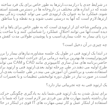
در شرایط جدی یا درازمدت،ارتزها به طور خاص برای یک فرد ساخته 
شده که در اندازه های مختلف در داروخانه ها در دسترس هستند است
شوند.عملکرد ما به عنوان یک ارتوپدی فنی می تواند کیفیت زندگی بیمار
ارتزها،لازم است که آنها به درستی نصب شوند و به نقطه و یا مناطق آزا
پدر وتیکس شاخه ای از ارتوپدی است که به طور خاص برای پاها و اندام
دیده است.آنها می توانند اختلال عملکرد را شناسایی کنند و با ساخ
درد پای بیمار به علت بیماری،آسیب و یا پوشیدن طولانی مدت کفش ه
چه چیزی در آن دخیل است؟
در ابتدا یک ارتوپد فنی در طول یک جلسه مشاوره،نیازهای بیمار را برر
فیزیوتراپیست ها،بهترین برنامه درمانی برای جراحت انتخاب می شود.
حاضر،برنامه
طرح اولیه می دهند.در طی مرحله تولید بعدی،ارتوپد فنی و ارتوپد بر
استفاده،نصب و برداشتن آن آموزش می بیند.در طی جلسات بعدی،ارتوپ
است.در صورت نیاز در طول دوره توانبخشی تنظیمات و یا تعمیرات ان
یک ارتوپد فنی به چه تجربیاتی نیاز دارد؟
برای تبدیل شدن به یک ارتوپد فنی،شما باید به یادگیری چگونگی حر
نیاز،داشته باشید.مهارت های بین فردی نیز لازم است چرا که شما با ب
استفاده از ابتکار عمل و کار تیمی.مهارت های IT قوی در اینکار در حال پر رنگ تر شدن است،زیرا فناوری کامپیوتری تبدیل به بخش قابل توجهی از فرایند تولید ابزارهای مربوط به ارتوپدی فنی می شود.