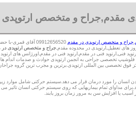
دی مقدم,جراح و متخصص ارتوپدی 
,
جراح و متخصص ارتوپدی در مقدم
09912656520 آقای قم
جراح و متخصص ارتوپدی در 
پد فنی,ارتوپد فنی در مقدم,ارتوپد فنی در مقدم,اورژانس های ارتوپد
ره فلوشیپ تخصصی جراحی به انجمن ارتوپدی حوادث و صدمات اندام ه
ق تخصصی بین المللی ارتوپدی.برترین ‏و ‏مجرب ‏ترین ‏گروه ‏جراحان ‏
نسان را مورد درمان قرار می دهد.سیستم حرکتی شامل موارد زیر اس
ی مداوای تمام بیماریهایی که روی سیستم حرکتی انسان تاثیر می گذ
 آسیب یا افزایش سن به مرور زمان بروز یابند.