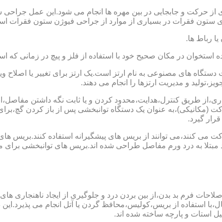
 از حرکت و جابجایی در بین مهره ها انجام می شود.این عمل جراحی س
 ستون فقرات در بسیاری از موارد از جراحی فیوژن ستون فقرات است
یا رباط ها.
خوان در مکان صحیح خود با استفاده از فلز و پیچ در زمانی که است
ستگاه های مصنوعی به نام ارتز است.یک ارتز برای تغییر یا اصلا
ز،تولید و مدیریت ارتزها را انجام می دهند.
ماری،از طریق کنترل،هدایت،محدود کردن و یا ثابت نگه داشتن مفاصل،اند
ت (مکانیکی)،به عنوان یک دستگاه توانبخشی پس از باز کردن گچ،بر
رار گیرد.
می کنند،می توانند از بریس های پیشگیرانه استفاده کنند.بریس های
د مبتلا به درد ورم مفاصل طراحی شده اند.بریس های توانبخشی برای
لاحات فرم بد بدن،از بین بردن درد و جلوگیری از ایجاد ناهنجاری های
ل،با استفاده از بریس،کولیس،محافظ گردن یا آتل انجام می پذیرد.این دس
یل استات و پارچه ساخته شده اند.