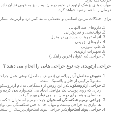
حرکت نگه دارد.
مهارت های پزشک ارتوپد در نحوه درمان بیمار نیز به خوبی نشان داده
درمان را با هم توصیه خواهد کرد.
برای اختلالات مزمن اسکلتی و عضلانی مانند کمر درد و آرتریت ممکن
داروهای ضد التهابی
توانبخشی و فیزیوتراپی
انجام تمرینات ورزشی در منزل
داروهای تزریقی
طب سوزنی
تجهیزات ارتوپدی
جراحی (به عنوان آخرین راهکار)
جراحی ارتوپدی چه نوع جراحی هایی را انجام می دهند ؟
تعویض مفاصل
:آرتروپلاستی (تعویض مفاصل) نوعی عمل جراحی
معمولا ترکیبی از فلز و پلاستیک است.
جراحی آرتروسکوپی
:در این روش از دستگاهی به نام آرتروس
ریزی که روی پوست یک مفاصل ایجاد می کند،وارد بدن کرده و
مفاصلی و هم برای درمان آنها می توان بهره گرفت.
جراحی ترمیم شکستگی استخوان
:جهت ترمیم استخوان شکسته گ
ها نیازی به جراحی نیست و تنها با جا انداختن شکستگی می توان
جراحی پیوند استخوان
:در جراحی پیوند استخوان،پزشک از استخ