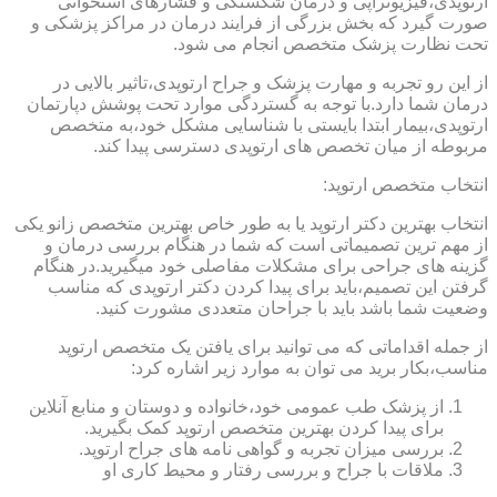
ارتوپدی،فیزیوتراپی و درمان شکستگی و فشارهای استخوانی
صورت گیرد که بخش بزرگی از فرایند درمان در مراکز پزشکی و
تحت نظارت پزشک متخصص انجام می شود.
از این رو تجربه و مهارت پزشک و جراح ارتوپدی،تاثیر بالایی در
درمان شما دارد.با توجه به گستردگی موارد تحت پوشش دپارتمان
ارتوپدی،بیمار ابتدا بایستی با شناسایی مشکل خود،به متخصص
مربوطه از میان تخصص های ارتوپدی دسترسی پیدا کند.
انتخاب متخصص ارتوپد:
انتخاب بهترین دکتر ارتوپد یا به طور خاص بهترین متخصص زانو یکی
از مهم ترین تصمیماتی است که شما در هنگام بررسی درمان و
گزینه های جراحی برای مشکلات مفاصلی خود میگیرید.در هنگام
گرفتن این تصمیم،باید برای پیدا کردن دکتر ارتوپدی که مناسب
وضعیت شما باشد باید با جراحان متعددی مشورت کنید.
از جمله اقداماتی که می توانید برای یافتن یک متخصص ارتوپد
مناسب،بکار برید می توان به موارد زیر اشاره کرد:
از پزشک طب عمومی خود،خانواده و دوستان و منابع آنلاین
برای پیدا کردن بهترین متخصص ارتوپد کمک بگیرید.
بررسی میزان تجربه و گواهی نامه های جراح ارتوپد.
ملاقات با جراح و بررسی رفتار و محیط کاری او