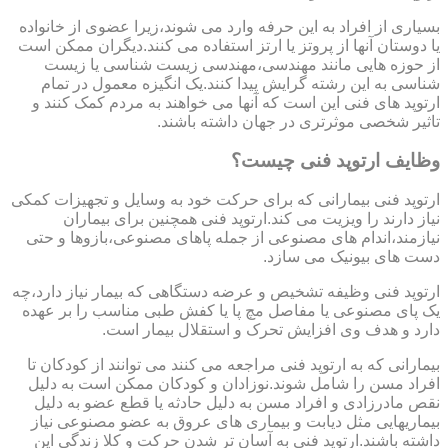
بسیاری از افراد به این حرفه وارد می شوند،زیرا عضوی از خانواده
یا دوستان آنها از پروتز یا ارتز استفاده می کنند.دیگران ممکن است
از حوزه هایی مانند مهندسی،مهندسی زیست شناسی یا زیست
شناسی به این رشته گرایش پیدا کنند.یک انگیزه معمول در تمام
ارتوپد های فنی این است که آنها می خواهند به مردم کمک کنند و
تاثیر شخصی موثرتری در جهان داشته باشند.
وظایف ارتوپد فنی چیست؟
ارتوپد فنی بیمارانی که برای حرکت خود به وسایل و تجهیزات کمکی
نیاز دارند را ویزیت می کند.ارتوپد فنی همچنین برای بیماران
نیازمند،اندام های مصنوعی از جمله پاهای مصنوعی،بازوها و حتی
دست های بیونیک می سازد.
ارتوپد فنی وظیفه تشخیص و عرضه دستگاهی که بیمار نیاز دارد،چه
یک پای مصنوعی یا مفاصل مچ پا یا کفش طبی مناسب را بر عهده
دارد و هدف وی افزایش تحرک و استقلال بیمار است.
بیمارانی که به ارتوپد فنی مراجعه می کنند می توانند از کودکان تا
افراد مسن را شامل شوند.نوزادان و کودکان ممکن است به دلیل
نقص مادرزادی و افراد مسن به دلیل حادثه یا قطع عضو به دلیل
بیماریهایی مثل دیابت و بیماری های عروق به عضو مصنوعی نیاز
داشته باشند.ارتوپد فنی به آسان تر شدن حرکت و کلا زندگی این