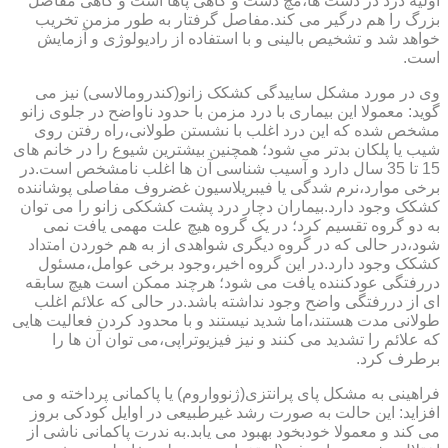
اولیه درد در دست ها،مچ دست و گاهی پاها است و گاهی مفاصل
بزرگ را هم درگیر می کند.مفاصل گرفتار به طور مزمن تخریب
خواهد شد و تشخیص بالینی و با استفاده از رادیولوژی و آزمایش
است.
وی در مورد مشکل ساییدگی کشکک زانو(کندرومالاسی) نیز می
گوید: معمولا این بیماری با درد مزمن با حدود ناواضح در جلوی زانو
مشخص شده که این درد اغلب با نشستن طولانی،راه رفتن روی
شیب یا پلکان بدتر می شود؛ همچنین بیشترین شیوع را در خانم های
15 تا 35 سال دارد و آسیب شناسی آن ها اغلب نامشخص است.در
برخی موارد،نرم شدگی یا فیبریلاسیون غضروف مفاصلی پوشاننده
کشکک وجود دارد.بیماران دچار درد پشت کشککی زانو را می توان
به دو گروه تقسیم کرد؛ در یک گروه هیچ علت مهمی یافت نمی
شود،در حالی که در گروه دیگری شواهدی از به هم خوردن امتداد
کشکک وجود دارد.در این گروه اخیر،وجود برخی عوامل،مسئول
دررفتگی عودکننده یافت می شود؛ هرچند ممکن است هیچ سابقه
ای از دررفتگی واضح وجود نداشته باشد.در حالی که علائم اغلب
طولانی مدت هستند،اما شدید نیستند و با محدود کردن فعالیت هایی
که علائم را تشدید می کنند و نیز فیزیوتراپی،می توان آن ها را
برطرف کرد.
فراهینی به مشکل پای پرانتزی(ژنوواروم) یا پاکمانی پرداخته و می
افزاید: این حالت به صورت رشد غیرطبیعی در اوایل کودکی بروز
می کند و معمولا خودبخود بهبود می یابد.به ندرت پاکمانی ناشی از