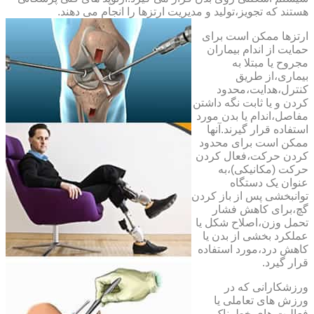
هستند که تجویز،تولید و مدیریت ارتزها را انجام می دهند.
ارتزها ممکن است برای
حمایت از اندام بیماران
مجروح یا مبتلا به
بیماری،از طریق
کنترل،هدایت،محدود
کردن و یا ثابت نگه داشتن
مفاصل،اندام یا بدن مورد
استفاده قرار گیرند.آنها
ممکن است برای محدود
کردن حرکت،فعال کردن
حرکت (مکانیکی)،به
عنوان یک دستگاه
توانبخشی پس از باز کردن
گچ،برای کاهش فشار
تحمل وزن،اصلاح شکل یا
عملکرد بخشی از بدن یا
کاهش درد،مورد استفاده
قرار گیرد.
ورزشکارانی که در
ورزش های تعاملی یا
فعالیت های خطرناک