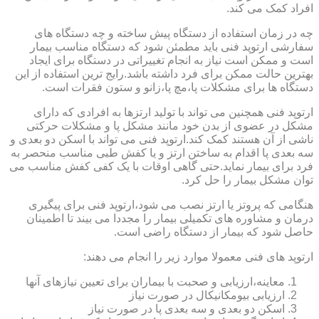
افراد کمک می کند.
چه در زمان استفاده از دستگاه پیش ساخته و چه دستگاه های
سفارشی ارتوپد فنی باید مطمئن شود که دستگاه مناسب بیمار
است و ممکن است نیاز به انجام تغییراتی در دستگاه برای ایجاد
بهترین حالت ممکن برای فرد داشته باشد.رایج ترین استفاده از این
دستگاه ها برای مشکلات پا،مچ پا،زانو و ستون فقرات است.
ارتوپد فنی همچنین می تواند با تولید ارتزها به افرادی که دارای
مشکل در عضوی از بدن خود مانند مشکل پا و مشکلات حرکتی
ناشی از آن هستند کمک کند.ارتوپد فنی می تواند با اسکن دو بعدی و
سه بعدی پا اقدام به ساختن ارتز و یا کفش طبی مناسب منحصر به
فرد برای بیمار نماید.حتی گاهی اوقات با یک کفی کفش مناسب می
توان مشکل بیمار را حل کرد.
هنگامی که پروتز یا ارتز نصب می شود،ارتوپد فنی برای پیگیری
درمان و مشاوره های تکمیلی بیمار را مجددا می بیند تا اطمینان
حاصل شود که بیمار از دستگاه راضی است.
ارتوپد های فنی معمولا موارد زیر را انجام می دهند:
معاینه،ارزیابی و صحبت با بیماران برای تعیین نیازهای آنها
ارزیابی بیومکانیکال در صورت نیاز
اسکن دو بعدی و سه بعدی پا در صورت نیاز