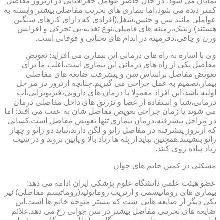
نمایان می شود؛ در حال حاضر عوامل جغرافیایی در آرتروز مفاصل
کمتر دیده می شود،اما بیماری های تخریب مفاصلی بیشتر وابسته به
عواملی مانند سن و جنس،شغل(افرادی که دارای کارهای سنگین
هستند)،ژنتیک،زمینه های فامیلی،نوع تغذیه،بی تحرکی و افزایش
وزن و چاقی،دفرمیته در اندام های تحتانی و فوقانی است.
وی با اشاره به راه های درمانی این بیماری می افزاید: تعویض
مفاصل یکی از راه های درمانی این بیماری است.اغلب ما برای
تعویض مفاصل براساس سن و پیشرفت ضایعه های مفاصلی
بیمار،تصمیم به عمل جراحی می گیریم.چنانچه آرتروز در مراحل
اولیه باشد،این افراد معمولا با درمان های دارویی،فیزیوتراپی،آب
درمانی،شنا و استفاده از عصا و تزریق های داخل مفاصلی درمان
می شوند یا زمان جراحی تعویض مفاصل شان به عقب می افتد؛ اما
در مراحل پیشرفته،درمان بیماری تنها تعویض مفاصل است.کسانی
که آرتروز پیشرفته در مفاصل زانو و لگن دارند،نباید دو زانو و چهار
زانو بنشینند.همچنین نباید از پله ها زیاد بالا و پایین بروند و در شیب
زیاد پیاده روی کنند.
مشکلی در کمین خانم های جوان
عضو هیئت علمی دانشگاه علوم پزشکی ایران ادامه می دهد:
بیماری های روماتیسمی و آرتریت روماتوئید(روماتیسم مفاصلی) نیز
یکی دیگر از ضایعه هایی است که بیشتر متوجه خانم ها است.این
ضایعه های تخریبی مفاصل بیشتر در سن جوانی رخ می دهد.علائم