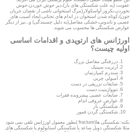
عفونت (به علت شکستگی های باز)،دیر جوش خوردن،جوش
نخوردن،نکروز آواسکولار(مرگ استخوانی ناشی از نقصان جریان
خون)،کوتاه شدن استخوان در اندام های تحتانی،ایجاد آسیب های
عصبی و تاندونی،خشکی مفاصل(به دلیل چسبندگی) و...نیز از دیگر
عوارض شکستگی ها محسوب می شوند.
اورژانس های ارتوپدی و اقدامات اساسی
اولیه چیست؟
دررفتگی مفاصل بزرگ
آرتریت سپتیک
سندرم کمپارتمان
آمبولی چربی
ضایعات تزریقی در دست
تنوواژینیت دست
ضایعات عصبی پیشرونده فقرات
عوارض عروقی اندام
شکستگی باز
شکستگی گردن فمور
نکته: شکستگی ها(fracture )بطور معمول اورژانس تلقی نمی شود
مثلا شکستگی دوبل ساعد یا شکستگی استابولوم یا شکستگی های