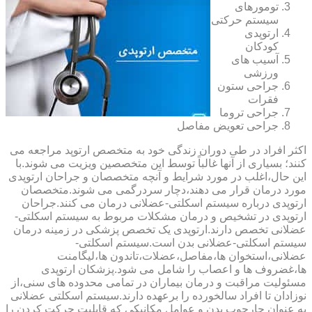
تومورهای
سیستم حرکتی
ارتوپدی
کودکان
آسیب های
ورزشی
جراحی ستون
فقرات
جراحی تروما
جراحی تعویض مفاصل
اکثر افراد در طی دوران زندگی خود به متخصص ارتوپد مراجعه می
کنند؛ بسیاری از آنها غالباً توسط این متخصصین ویزیت می شوند.با
این حال،اغلب در مورد شرایط و آنچه متخصصان و جراحان ارتوپدی
مورد درمان قرار می دهند،دچار سردرگمی می شوند.متخصصان
ارتوپدی درباره سیستم اسکلتی-عضلانی درمان می کنند.جراحان
ارتوپدی در تشخیص و درمان مشکلات مربوط به سیستم اسکلتی-
عضلانی تخصص دارند.ارتوپدی یک تخصص پزشکی در زمینه درمان
سیستم اسکلتی-عضلانی بدن است.سیستم اسکلتی-
عضلانی،استخوان ها،مفاصل،عضلات،تاندون ها،لیگامنت
ها،غضروف ها و اعصاب را شامل می شود.پزشکان ارتوپدی
مسئولیت مراقبت و درمان بیماران در تمامی محدوده های سنی،از
نوزادان تا افراد سالخورده را برعهده دارند.سیستم اسکلتی عضلانی
به عنوان چارچوب بدن و عوامل مکانیکی که قابلیت حرکت کردن را