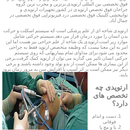
فوق تخصصی بین المللی ارتوپدی.برترین ‏و ‏مجرب ‏ترین ‏گروه
‏جراحان ‏فوق ‏تخصص ‏ارتوپدی ‏در ‏کشور.تجهیزات ارتوپدی و
توانبخشی.کلینیک فوق تخصصی درد.فیزیوتراپی فوق تخصصی در
جمال آباد,
ارتوپدی شاخه ای از علم پزشکی است که سیستم اسکلت و حرکت
بدن انسان را مورد درمان قرار می دهد.سیستم حرکتی شامل
موارد زیر است.ارتوپدی یک شاخه از علم جراحی نیز هست اما این
امر به این معنا نیست که وظیفه متخصص ارتوپد فقط به جراحی
محدود می شود.برای مداوای تمام بیماریهایی که روی سیستم
حرکتی انسان تاثیر می گذارند می توان از ارتوپد کمک گرفت.برخی
از این بیماری ها ممکن است از بدو تولد وجود داشته باشند و برخی
دیگر نیز ممکن است بر اثر آسیب یا افزایش سن به مرور زمان بروز
یابند.
ارتوپدی چه
تخصص های
دارد؟
دست و اندام
فوقانی
پا و مچ پا