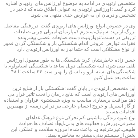
متخصص ارتوپدی در ادامه به موضوع اورژانس های ارتوپدی اشاره
کرد و گفت: اورژانس ارتوپدی به عنوانی اطلاق شده که تاخیر در
تشخیص و درمان آن به عوارض جدی منتهی می شود.
وی در خصوص انواع اورژانس های ارتوپدی گفت: دررفتگی مفاصل
بزرگ،آرتریت سپتیک،سندرم کمپارتمان،آمبولی چربی،ضایعات
تزریقی در دست،تنوواژینیت دست،ضایعات عصبی پیشرونده
فقرات،عوارض عروقی اندام،شکستگی باز و شکستگی گردن فمور
از انواع مشکلاتی است که حتما نیاز به اورژانس ارتوپدی دارد.
حسن زاده خاطرنشان کرد: شکستگی ها به طور معمول اورژانس
تلقی نمی شود،البته شکستگی دوبل ساعد یا شکستگی استابولوم یا
شکستگی های بسته بازو و یا ساق را بهتر است ۲۴ ساعت تا ۴۸
ساعت بعد عمل کنیم.
این متخصص ارتوپدی در پایان گفت: شکستگی باز از شایع ترین
اورژانس های ارتوپدی است که نتایج درمان را تحت تاثیر قرار می
دهد مراقبت پرستاری مناسب به ویژه شستشوی فراوان و استفاده
از گاز استریل و خروج اجسام خارجی نیز در این زمینه از مهمترین
اقدامات هستند.
نوع شیوه زندگی ماشینی،کم تحرکی،نوع فرهنگ غذاهای
مصرفی،ورزش و فعالیت های بدنی،ایجاد تصادف ها،حوادث
طبیعی،غیرمترقبه و...،باعث شده امروزه سلامت و عملکرد این
بخش از سیستم بدنی،بیشتر به مخاطره بیفتد.