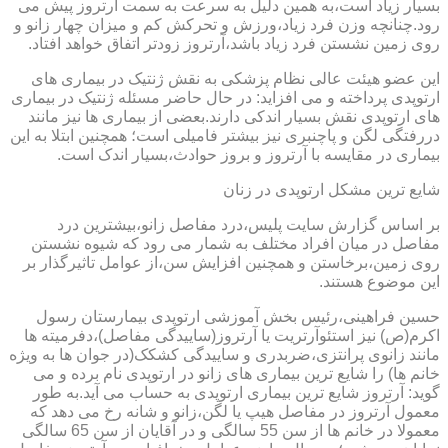
بسیار زیاد است،به همین دلیل به سرعت به سمت آرتروز پیش می
رود.چنانچه وزن فرد زیاد،ورزش و تحرکش کم و میزان چهار زانو و
روی زمین نشستن فرد زیاد باشد،آرتروز زودتر اتفاق خواهد افتاد.
این عضو هیئت عالی نظام پزشکی به نقش ژنتیک در بیماری های
ارتوپدی پرداخته و می افزاید: در حال حاضر مسئله ژنتیک در بیماری
های ارتوپدی نقش بسیار اندکی دارند.بعضی از بیماری ها نیز مانند
دررفتگی لگن و پاچنبری نیز بیشتر فامیلی است؛ همچنین ابتلا به این
بیماری در مقایسه با آرتروز و بروز حوادث،بسیار اندک است.
شایع ترین مشکل ارتوپدی در زنان
بر اساس گزارش سایت پلیس،درد مفاصل زانو،بیشترین درد
مفاصل در میان افراد مختلف به شمار می رود که شیوه نشستن
روی زمین،برخاستن و همچنین افزایش سن،از عوامل تاثیرگذار بر
این موضوع هستند.
حسین فراهینی،رئیس بخش آموزشی ارتوپدی بیمارستان رسول
اکرم(ص) نیز استئوآرتریت یا آرتروز(ساییدگی مفاصل)،دفرمیته ها
مانند زانوی پرانتزی،ضربدری و ساییدگی کشکک(در جوان ها به ویژه
خانم ها) را شایع ترین بیماری های زانو در ارتوپدی نام برده و می
گوید: آرتروز شایع ترین بیماری ارتوپدی به حساب می آید.به طور
معمول آرتروز در مفاصل هیپ یا لگن،زانو و شانه رخ می دهد که
معمولا در خانم ها از سن 55 سالگی و در آقایان از سن 65 سالگی