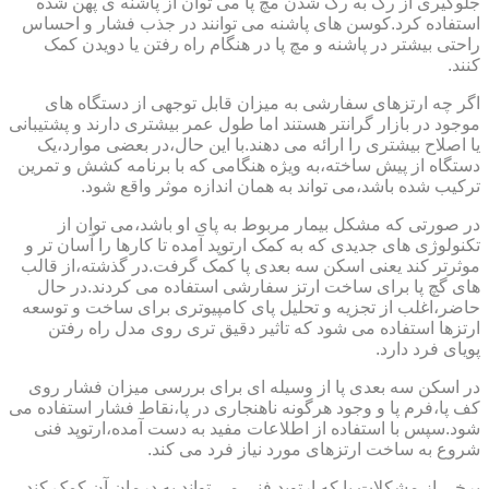
جلوگیری از رگ به رگ شدن مچ پا می توان از پاشنه ی پهن شده
استفاده کرد.کوسن های پاشنه می توانند در جذب فشار و احساس
راحتی بیشتر در پاشنه و مچ پا در هنگام راه رفتن یا دویدن کمک
کنند.
اگر چه ارتزهای سفارشی به میزان قابل توجهی از دستگاه های
موجود در بازار گرانتر هستند اما طول عمر بیشتری دارند و پشتیبانی
یا اصلاح بیشتری را ارائه می دهند.با این حال،در بعضی موارد،یک
دستگاه از پیش ساخته،به ویژه هنگامی که با برنامه کشش و تمرین
ترکیب شده باشد،می تواند به همان اندازه موثر واقع شود.
در صورتی که مشکل بیمار مربوط به پای او باشد،می توان از
تکنولوژی های جدیدی که به کمک ارتوپد آمده تا کارها را آسان تر و
موثرتر کند یعنی اسکن سه بعدی پا کمک گرفت.در گذشته،از قالب
های گچ پا برای ساخت ارتز سفارشی استفاده می کردند.در حال
حاضر،اغلب از تجزیه و تحلیل پای کامپیوتری برای ساخت و توسعه
ارتزها استفاده می شود که تاثیر دقیق تری روی مدل راه رفتن
پویای فرد دارد.
در اسکن سه بعدی پا از وسیله ای برای بررسی میزان فشار روی
کف پا،فرم پا و وجود هرگونه ناهنجاری در پا،نقاط فشار استفاده می
شود.سپس با استفاده از اطلاعات مفید به دست آمده،ارتوپد فنی
شروع به ساخت ارتزهای مورد نیاز فرد می کند.
برخی از مشکلات پا که ارتوپد فنی می تواند به درمان آن کمک کند