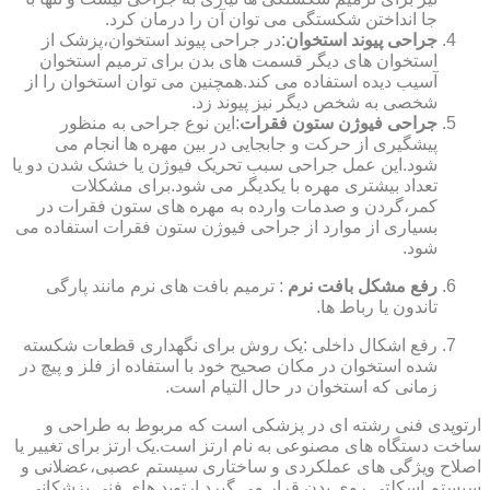
جا انداختن شکستگی می توان آن را درمان کرد.
جراحی پیوند استخوان
:در جراحی پیوند استخوان،پزشک از
استخوان های دیگر قسمت های بدن برای ترمیم استخوان
آسیب دیده استفاده می کند.همچنین می توان استخوان را از
شخصی به شخص دیگر نیز پیوند زد.
جراحی فیوژن ستون فقرات
:این نوع جراحی به منظور
پیشگیری از حرکت و جابجایی در بین مهره ها انجام می
شود.این عمل جراحی سبب تحریک فیوژن یا خشک شدن دو یا
تعداد بیشتری مهره با یکدیگر می شود.برای مشکلات
کمر،گردن و صدمات وارده به مهره های ستون فقرات در
بسیاری از موارد از جراحی فیوژن ستون فقرات استفاده می
شود.
رفع مشکل بافت نرم
: ترمیم بافت های نرم مانند پارگی
تاندون یا رباط ها.
رفع اشکال داخلی :یک روش برای نگهداری قطعات شکسته
شده استخوان در مکان صحیح خود با استفاده از فلز و پیچ در
زمانی که استخوان در حال التیام است.
ارتوپدی فنی رشته ای در پزشکی است که مربوط به طراحی و
ساخت دستگاه های مصنوعی به نام ارتز است.یک ارتز برای تغییر یا
اصلاح ویژگی های عملکردی و ساختاری سیستم عصبی،عضلانی و
سیستم اسکلتی روی بدن قرار می گیرد.ارتوپد های فنی پزشکانی