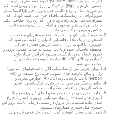
آرتریت سپتیک (septic Arthritis):عفونت مفاصل بزرگ و
عمقی مثل هیپ (Hip) در کودکان اورژانس ارتوپدی است که
در صورت شک و تردید بالینی حتی بدون تاخیر پاراکلینیک،مثل
سونوگرافی یا آزمایشگاهی،اقدام جدی می طلبد کودکی که
همراه تب نمی تواند راه برود یا وزن گذاری روی مفاصل بکند
یا حتی نوزادی شیر نمیخورد و اندام را در یک وضعیت ثابت
فیکس و بدون حرکت می ماند.
سندرم کمپارتمان :به مجموعه عضله و شریان و عصب و
استخوان در یک غلاف فاسیایی کمپارتان گفته می شود که
خونریزی یا التهاب در آن باعث افزایش فشار داخل آن
محفظه فاسیایی شده و باعث آسیب به حیات عصب،عروق و
نکروز عضله بدون بازگشت میشود افزایش فشار داخل
کمپارتمان بالای 30 تا 40 میلیمتر جیوه باعث نابودی آن
عناصر می شود.
آمبولی چربی پس از شکستگی لگن یا استخوانهای بلند ویژه
ران و ساق عارضه جدی آمبولی چربی رخ میدهد.این (Fat
emboli) باعث نارسایی ریه (ARDS) عوارض مغزی و
ضایعات دیگر می شود.بی حرکتی یا فیکساسیون عضو
شکستگی بهترین اقدام پیشگیرانه است.
ضایعات تزریقی در دست:در محیط های کار ویژه در رنگ
آمیزی ها و استفاده از مواد شیمیایی تزریق با فشار یا خارج
شدن ماده شیمیایی از عروق در شیمی درمانی باعث بروز این
سندرم مثل سندرم کمپارتمان میشود.
تنوواژینیت دست عفونت گول زننده داخل غلاف تاندونهای