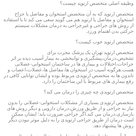
وظیفه اصلی متخصص ارتوپد چیست؟
متخصص ارتوپد که به آن متخصص استخوان و مفاصل یا جراح
استخوان و مفاصل یا ارتوپد هم می گویند سعی می کند تا با استفاده
از روش های جراحی و غیرجراحی به درمان مشکلات سیستم
حرکتی بدن اهتمام ورزد.
متخصص ارتوپد خوب کیست؟
متخصص ارتوپد تهران یک پزشک مجرب برای
تشخیص،درمان،پیشگیری و توانبخشی به بیمار آسیب دیده بر اثر
جراحات،اختلالات و بیماری ها در ساختمان استخوانی-عضلانی
هست.هرگونه آسیب در استخوان ها،مفاصل ها،عضلات،اعصاب و
تاندون ها به متخصص ارتوپدی مربوط بوده و ایشان توانایی کافی در
رفع بیماری های مربوط با این ساختمان را دارد.
متخصص ارتوپدی چه چیزی را درمان می کند؟
متخصص ارتوپدی بسیاری از مشکلات استخوانی-عضلانی را بدون
نیاز به جراحی و از طریق ورزش،درمان دارویی و دیگر روش های
بازسازی،درمان می کند.اگر جراحی ضرورت یابد؛ ایشان ممکن
است درمان از طریق جراحی ارتوپدی را به دلیل موثر نبودن دیگر
روش ها پیشنهاد دهد.