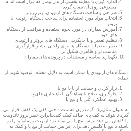
اندازه گیری یا معاینه بخشی از بدن بیمار که قرار است اندام
مصنوعی روی آن نصب گردد
طراحی و ساخت دستگاه های ارتوپدی،ارتز،پروتز
انتخاب مواد مورد استفاده برای ساخت دستگاه ارتوپدی یا
پروتز
آموزش بیماران در مورد نحوه استفاده و مراقبت از دستگاه
های خود
تنظیم،تعمیر و یا جایگزینی دستگاه های پروتز و ارتوپدی
تغییر تنظیمات دستگاه ها برای راحتی بیشتر،قرارگیری
مناسب تر و ظاهری شکیل تر
نگهداری سابقه و مستندات در پرونده های بیماران
دستگاه های ارتوپدی پا ممکن است به دلایل مختلف توصیه شوند،از
جمله:
تراز کردن و حمایت از پا یا مچ پا
جلوگیری،اصلاح یا هماهنگی با ناهنجاری های پا
بهبود عملکرد کلی پا و مچ پا
به عنوان مثال،یک گوه درون قسمت داخلی کفی یک کفش قرار می
گیرد تا بتواند به کف پای صاف کمک کند،بنابراین خطر بروز تاندونیت
را کاهش می دهد.بریس مچ پا می تواند درد آرتریت روماتوئید را در
پاشنه یا مچ پا کاهش دهد.برای افزایش حمایت از مچ پا و کمک به