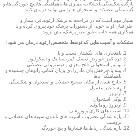
پارگی،شکستگی،اختلالات،بیماری ها،ناهماهنگی ها،پیچ خوردگی ها،و
گسستگی عضلات و استخوان ها را می توانند درمان کنند.
بسیار مهم است که در مراجعه به پزشک ارتوپد،فرد بیمار و
اطرافیان او به خوبی از دستورات پزشک خود پیروی کرده و با
همکاری همه جانبه،طبق نظر پزشک،پیش بروند.
مشکلات و آسیب هایی که توسط متخصص ارتوپد درمان می شود:
ناهنجاری های انگشتان دست و پا
درد کمر،عوارض دیسک کمر،سیاتیک و اسکولیوز
تومور استخوانی،فلج مغزی و دیستروفی عضلانی
پینه پا،چرخش پای مادرزادی و پای کمانی،زانوهای چسبیده و
ناهماهنگی پاها
خارج شدن از مکان صحیح عضلات و استخوان و شکستگی
رشد غیر معمول
آرتروز
پوکی استخوان
آرتروز روماتوئید
آسیب های کاری و ورزشی
پاره شدگی غضروف،آسیب های تاندون،سویه های عضلانی و
بروست
پاره شدگی رباط ها،فشارها و پیچ خوردگی