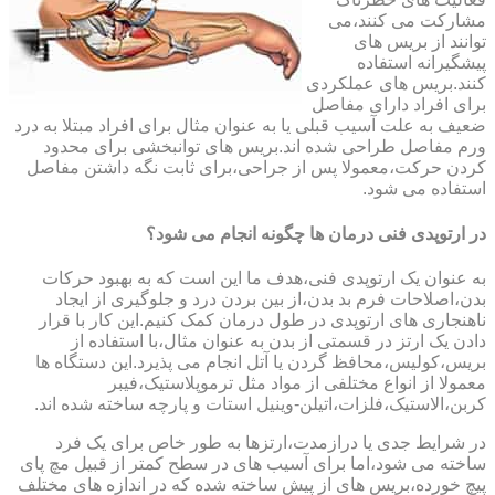
مشارکت می کنند،می
توانند از بریس های
پیشگیرانه استفاده
کنند.بریس های عملکردی
برای افراد دارای مفاصل
ضعیف به علت آسیب قبلی یا به عنوان مثال برای افراد مبتلا به درد
ورم مفاصل طراحی شده اند.بریس های توانبخشی برای محدود
کردن حرکت،معمولا پس از جراحی،برای ثابت نگه داشتن مفاصل
استفاده می شود.
در ارتوپدی فنی درمان ها چگونه انجام می شود؟
به عنوان یک ارتوپدی فنی،هدف ما این است که به بهبود حرکات
بدن،اصلاحات فرم بد بدن،از بین بردن درد و جلوگیری از ایجاد
ناهنجاری های ارتوپدی در طول درمان کمک کنیم.این کار با قرار
دادن یک ارتز در قسمتی از بدن به عنوان مثال،با استفاده از
بریس،کولیس،محافظ گردن یا آتل انجام می پذیرد.این دستگاه ها
معمولا از انواع مختلفی از مواد مثل ترموپلاستیک،فیبر
کربن،الاستیک،فلزات،اتیلن-وینیل استات و پارچه ساخته شده اند.
در شرایط جدی یا درازمدت،ارتزها به طور خاص برای یک فرد
ساخته می شود،اما برای آسیب های در سطح کمتر از قبیل مچ پای
پیچ خورده،بریس های از پیش ساخته شده که در اندازه های مختلف