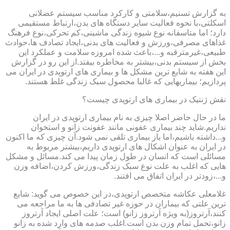
به گزارش تسنیم،سلامتی و کارکرد مناسب سیستم عضلانی
اسکلتی،با نحوه فعالیت سایر دستگاه های بدن،ارتباط مستقیمی
دارد؛ اما متاسفانه نوع شیوه زندگی ماشینی،کم تحرکی،نوع فرهنگ
غذاهای مصرفی،ورزش و فعالیت های بدنی،ایجاد تصادف ها،حوادث
طبیعی،غیرمترقبه و...،باعث شده امروزه سلامت و عملکرد این
بخش از سیستم بدنی،بیشتر به مخاطره بیفتد.از این رو در گزارش
این هفته به شایع ترین مشکل ها و بیماری های ارتوپدی در ایران می
پردازیم؛ بیماریهایی که غالبا محصول سبک زندگی غلط هستند.
نقش ژنتیک در بیماری های ارتوپدی چیست؟
ما در حال حاضر اصلا چیزی به نام بیماری ارتوپدی در ایران
نداریم.شاید چند بیماری عفونی مانند عفونت زانو و استخوان
و...داشته باشیم،اما باز بیماری تلقی نمی شود.آن چیزی که ما اکنون
در ایران به عنوان اشکال های ارتوپدی داریم،بیشتر مربوط به
مسائلی است که انسان در طول زمان پیدا می کند.مسائل و مشکل
هایی که اغلب به علت نوع سبک زندگی،ورزش کردن،اضافه وزن
و...،زودتر در ایران اتفاق می افتند.
غلامعلی عکاشه متخصص ارتوپدی،در این خصوص می گوید: شایع
ترین علتی که بیماران در حوزه غیر تصادفی ها به ما مراجعه می
کنند،آرتروز(به ویژه آرتروز زانو) است؛ علت اصلی ایجاد آرتروز
زانو،تحمل تمام وزن بدن است.اغلب صدمه های وارد شده به زانو