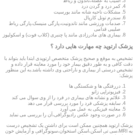
آسیب به عضله،تاندون و رباط
کمر درد و گردن درد
مشکلات ناحیه شانه مانند بورسیت
سندرم تونل کارپال
صدمات ورزشی مانند تاندونیت،پارگی منیسک،پارگی رباط
صلیبی قدامی
بیماری های مادرزادی مانند پا چنبری (کلاب فوت) و اسکولیوز
پزشک ارتوپد چه مهارت هایی دارد ؟
تشخیص به موقع و صحیح پزشک متخصص ارتوپدی ابتدا باید بتواند با
دقت کافی و به طور دقیق بیمار خود را مورد معاینه قرار داده و
تشخیص درستی از بیماری و ناراحتی وی داشته باشد.به این منظور
پزشک:
دررفتگی ها و شکستگی ها
فیزیوتراپی زانو
علائم و نشانه های بیماری در فرد را از وی سوال می کند
سابقه پزشکی فرد را مورد بررسی قرار می دهد
معاینه فیزیکی به عمل می آورد
در صورت وجود عکس رادیوگرافی،آن را بررسی می‎ نماید
پزشک ارتوپد همچنین ممکن است برای داشتن یک تشخیص درست
به MRI،سی تی اسکن،اسکن استخوان،سونوگرافی و آزمایش خون