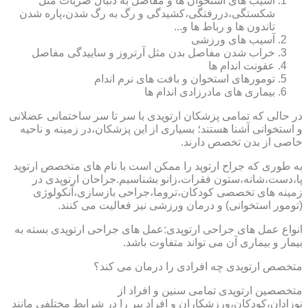
آسیب های استخوان ها و مفاصل به دنبال ضربات مثل
شکستگی،دررفتگی،کشیدگی و رگ به رگ شدن،پاره شدن
تاندون ها و رباط ها و...
آسیب های ورزشی
خراب شدن مفاصل بدن مثل آرتروز و ساییدگی مفاصل
عفونت اندام ها
تومورهای استخوان و بافت های نرم اندام
بیماری های مادرزادی اندام ها
در حالی که تمامی پزشکان ارتوپدی با سر تا سر ساختمانی عضلانی
و استخوانی آشنا هستند؛ بسیاری از این پزشکان،در زمینه و ناحیه
خاصی از بدن تخصص دارند.
به طوری که جراح ارتوپد را ممکن است با نام های متخصص ارتوپد
پا،دست،شانه،ستون فقرات،زانو بشناسیم.جراحان ارتوپدی در
زمینه های تخصصی کودکان،تروما،جراحی بازسازی،آنکولوژی
(تومور استخوانی) و درمان ورزشی نیز فعالیت می کنند.
انواع عمل های جراحی ارتوپدی:عمل های جراحی ارتوپدی بسته به
بیمار و بیماری آن می تواند متفاوت باشد.
متخصص ارتوپدی چه افرادی را درمان می کند؟
متخصصین ارتوپدی تمامی سنین و افراد از
نوزادان،کودکان،ورزشکاران و افراد پیر را در شرایط مختلفی مانند