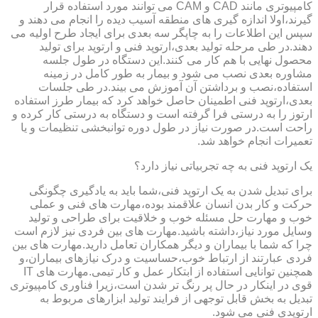
کامپیوتری مانند CAD و CAM می توانند مورد استفاده قرار
گیرند،اولا اندازه گیری های منطقه آسیب دیده را انجام می دهند و
سپس این اطلاعات را به چاپگر سه بعدی برای ایجاد طرح اولیه می
دهند.در طی مرحله تولید بعدی،ارتوپد فنی و ارتوپد برای تولید
محصول نهایی با هم کار می کنند.این دستگاه در طول جلسه
مشاوره بعدی نصب می شود و بیمار به طور کامل در زمینه
استفاده،نصب و برداشتن آن آموزش می بیند.در طی جلسات
بعدی،ارتوپد فنی اطمینان حاصل خواهد کرد که بیمار طرز استفاده
ارتوز را به درستی فرا گرفته است و دستگاه به درستی کار کرده و
راحت است.در صورت نیاز در طول دوره توانبخشی تنظیمات و یا
تعمیرات انجام خواهد شد.
یک ارتوپد فنی به چه تجربیاتی نیاز دارد؟
برای تبدیل شدن به یک ارتوپد فنی،شما باید به یادگیری چگونگی
حرکت و کار بدن انسان علاقمند بوده،مهارت های فنی و عملی
خوب و مهارت حل مسئله خوب و خلاقیت برای طراحی و تولید
وسایل مورد نیاز،داشته باشید.مهارت های بین فردی نیز لازم است
چرا که شما با بیماران و دیگر همکاران تعامل دارید.مهارت های بین
فردی عبارتند از ارتباط خوب،حساسیت و درک نیازهای بیماران،و
همچنین توانایی استفاده از ابتکار عمل و کار تیمی.مهارت های IT
قوی در اینکار در حال پر رنگ تر شدن است،زیرا فناوری کامپیوتری
تبدیل به بخش قابل توجهی از فرایند تولید ابزارهای مربوط به
ارتوپدی فنی می شود.