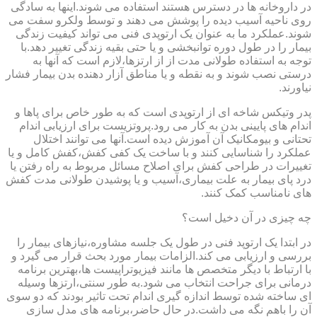
در داروخانه ها در دسترس هستند استفاده می شوند.اینها به سادگی
روی ناحیه آسیب دیده را پوشش می دهند و توسط ولکرو سفت می
شوند.عملکرد ما به عنوان یک ارتوپدی فنی می تواند کیفیت زندگی
بیمار را در طول دوره توانبخشی و یا حتی بقیه زندگی تغییر دهد.با
توجه به استفاده طولانی مدت از از ارتزها،لازم است که آنها به
درستی نصب شوند و به نقطه و یا مناطق آزار دهنده بدن بیمار فشار
نیاورند.
پدر وتیکس شاخه ای از ارتوپدی است که به طور خاص برای پاها و
اندام های پایینی بدن به کار می رود.پروتزیست برای ارزیابی اندام
تحتانی و بیومکانیک آن آموزش دیده است.آنها می توانند اختلال
عملکرد را شناسایی کنند و با ساخت یک کفی کفش،کفش کامل و یا
تغییرات در طراحی کفش برای اصلاح مسائل مربوط به راه رفتن یا
درد پای بیمار به علت بیماری،آسیب و یا پوشیدن طولانی مدت کفش
های نامناسب کمک کنند.
چه چیزی در آن دخیل است؟
در ابتدا یک ارتوپد فنی در طول یک جلسه مشاوره،نیازهای بیمار را
بررسی و ارزیابی می کند.الزامات بیمار مورد بحث قرار می گیرد و
با ارتباط با دیگر متخصص ها مانند فیزیوتراپیست ها،بهترین برنامه
درمانی برای جراحت انتخاب می شود.به طور سنتی،ارتزها وسیله
ای ساخته شده توسط اندازه گیری اندام تحت تاثیر بودند که دو سوی
آن را باهم نگه می داشت.در حال حاضر،برنامه های مدل سازی