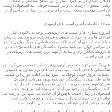
اختلال رشدی در اپی فیز(استخوان بین سطح مفاصلی و صفحه
رشد) استخوان درشت نی و نیز قسمت فوقانی تنه استخوان درشت
نی است.همچنین ممکن است برای درمان این بیماری جراحی لازم
باشد.
تصادف ها،علت اصلی آسیب های ارتوپدی
امروزه بیماری ها و آسیب های ارتوپدی،با توجه به بالابودن آمار
تصادف ها و بروز حوادث طبیعی و غیرمترقبه،جزو پنج بیماری شایع
دنیا به حساب می آید که سالانه موجب ناتوانی و مرگ میلیون ها نفر
در سراسر جهان می شود.معمولا شکستگی های ناحیه مچ دست و
پا،بازو،شانه،لگن،ران و ساعد از مهم ترین آسیب های ارتوپدی در
بین مردم است.
علی یگانه،جراح و متخصص ارتوپدی نیز در این خصوص می گوید: هر
شکستگی تا حدی باعث آسیب به بافت های نرم مجاور به خصوص
عضلات،عروق خونی کوچک می شود،اما در اغلب موارد این صدمه
ها در طی بهبودی شکستگی خودبخود بهبود می یابند.گاهی یک
شریان مهم صدمه می بیند که این صدمه یا توسط عوامل ایجاد
کننده شکستگی به وجود می آید یا به وسیله لبه تیز جابجا شده
استخوان در زمان آسیب یا پس از آن حادث می شود.این عارضه می
تواند عواقب جدی به دنبال داشته باشد.در واقع می تواند باعث
ازدست رفتن اندام شود،اما خوشبختانه چندان شایع نیست.
این عضو هیئت علمی دانشگاه علوم پزشکی ایران می افزاید: