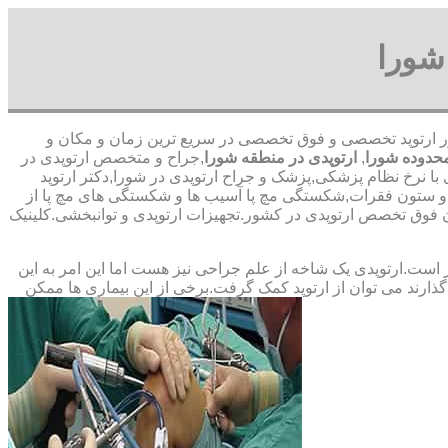
شورا
ی-با حضور ارتوپد تخصصی و فوق تخصصی در سریع ترین زمان و مکان و
حدوده شورا
,
ارتوپدی در منطقه شورا
,جراح و متخصص ارتوپدی در
 با نرخ نظام پزشکی,پزشک و جراح ارتوپدی در شورا,دکتر ارتوپد
ا و ستون فقرات,شکستگی مچ پا آسیب ها و شکستگی های مچ پا از
فوق ‏تخصص ‏ارتوپدی ‏در ‏کشور.تجهیزات ارتوپدی و توانبخشی.کلینیک
ت.ارتوپدی یک شاخه از علم جراحی نیز هست اما این امر به این
ارند می توان از ارتوپد کمک گرفت.برخی از این بیماری ها ممکن