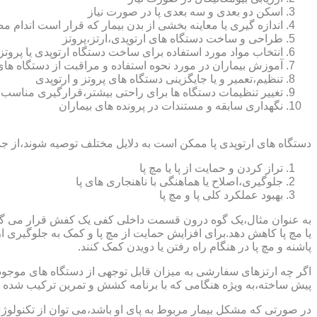
اسکن دو بعدی و سه بعدی پا در صورت نیاز
اندازه گیری یا معاینه بخشی از بدن بیمار که قرار است اندام
طراحی و ساخت دستگاه های ارتوپدی،ارتز،پروتز
انتخاب مواد مورد استفاده برای ساخت دستگاه ارتوپدی یا پروتز
آموزش بیماران در مورد نحوه استفاده و مراقبت از دستگاه ها
تنظیم،تعمیر و یا جایگزینی دستگاه های پروتز و ارتوپدی
تغییر تنظیمات دستگاه ها برای راحتی بیشتر،قرارگیری مناسب
نگهداری سابقه و مستندات در پرونده های بیماران
دستگاه های ارتوپدی پا ممکن است به دلایل مختلف توصیه شوند،از جم
تراز کردن و حمایت از پا یا مچ پا
جلوگیری،اصلاح یا هماهنگی با ناهنجاری های پا
بهبود عملکرد کلی پا و مچ پا
به عنوان مثال،یک گوه درون قسمت داخلی کفی یک کفش قرار می گیرد تا
یا مچ پا کاهش دهد.برای افزایش حمایت از مچ پا و کمک به جلوگیری 
پاشنه و مچ پا در هنگام راه رفتن یا دویدن کمک کنند.
اگر چه ارتزهای سفارشی به میزان قابل توجهی از دستگاه های موجود در
پیش ساخته،به ویژه هنگامی که با برنامه کشش و تمرین ترکیب شده باش
در صورتی که مشکل بیمار مربوط به پای او باشد،می توان از تکنولوژی