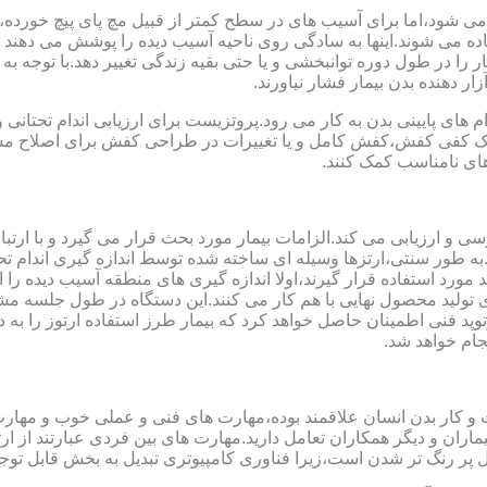
می شود،اما برای آسیب های در سطح کمتر از قبیل مچ پای پیچ خورده
فاده می شوند.اینها به سادگی روی ناحیه آسیب دیده را پوشش می ده
 را در طول دوره توانبخشی و یا حتی بقیه زندگی تغییر دهد.با توجه به 
ر دهنده بدن بیمار فشار نیاورند.
 های پایینی بدن به کار می رود.پروتزیست برای ارزیابی اندام تحتانی 
ت یک کفی کفش،کفش کامل و یا تغییرات در طراحی کفش برای اصلاح مسا
ای نامناسب کمک کنند.
سی و ارزیابی می کند.الزامات بیمار مورد بحث قرار می گیرد و با ارتب
به طور سنتی،ارتزها وسیله ای ساخته شده توسط اندازه گیری اندام تح
 های مدل سازی کامپیوتری مانند CAD و CAM می توانند مورد استفاده قرار گیرند،اولا اندازه گیری
ای تولید محصول نهایی با هم کار می کنند.این دستگاه در طول جلسه م
د فنی اطمینان حاصل خواهد کرد که بیمار طرز استفاده ارتوز را به 
جام خواهد شد.
کت و کار بدن انسان علاقمند بوده،مهارت های فنی و عملی خوب و مها
یماران و دیگر همکاران تعامل دارید.مهارت های بین فردی عبارتند از 