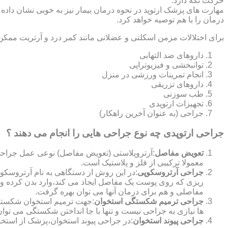
حرکت نگه دارد.
مهارت های پزشک ارتوپد در نحوه درمان بیمار نیز به خوبی نشان داده
درمان را با هم توصیه خواهد کرد.
برای اختلالات مزمن اسکلتی و عضلانی مانند کمر درد و آرتریت ممکن
داروهای ضد التهابی
توانبخشی و فیزیوتراپی
انجام تمرینات ورزشی در منزل
داروهای تزریقی
طب سوزنی
تجهیزات ارتوپدی
جراحی (به عنوان آخرین راهکار)
جراحی ارتوپدی چه نوع جراحی هایی را انجام می دهند ؟
تعویض مفاصل
:آرتروپلاستی (تعویض مفاصل) نوعی عمل جراحی
معمولا ترکیبی از فلز و پلاستیک است.
جراحی آرتروسکوپی
:در این روش از دستگاهی به نام آرتروس
ریزی که روی پوست یک مفاصل ایجاد می کند،وارد بدن کرده و
مفاصلی و هم برای درمان آنها می توان بهره گرفت.
جراحی ترمیم شکستگی استخوان
:جهت ترمیم استخوان شکسته گ
ها نیازی به جراحی نیست و تنها با جا انداختن شکستگی می توان
جراحی پیوند استخوان
:در جراحی پیوند استخوان،پزشک از استخ