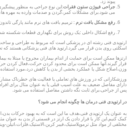
پیوند زد.
جراحی فیوژن ستون فقرات
:این نوع جراحی به منظور پیشگیری
می شود.برای مشکلات کمر،گردن و صدمات وارده به مهره های
رفع مشکل بافت نرم
: ترمیم بافت های نرم مانند پارگی تاندون 
رفع اشکال داخلی :یک روش برای نگهداری قطعات شکسته شده است
ارتوپدی فنی رشته ای در پزشکی است که مربوط به طراحی و ساخت د
اسکلتی روی بدن قرار می گیرد.ارتوپد های فنی پزشکانی هستند که تجوی
ارتزها ممکن است برای حمایت از اندام بیماران مجروح یا مبتلا به بی
قرار گیرند.آنها ممکن است برای محدود کردن حرکت،فعال کردن حرک
وزن،اصلاح شکل یا عملکرد بخشی از بدن یا کاهش درد،مورد استفاده ق
ورزشکارانی که در ورزش های تعاملی یا فعالیت های خطرناک مشارکت 
دارای مفاصل ضعیف به علت آسیب قبلی یا به عنوان مثال برای افرا
پس از جراحی،برای ثابت نگه داشتن مفاصل استفاده می شود.
در ارتوپدی فنی درمان ها چگونه انجام می شود؟
به عنوان یک ارتوپدی فنی،هدف ما این است که به بهبود حرکات بدن،اص
کمک کنیم.این کار با قرار دادن یک ارتز در قسمتی از بدن به عنوان مثا
مختلفی از مواد مثل ترموپلاستیک،فیبر کربن،الاستیک،فلزات،اتیلن-وین