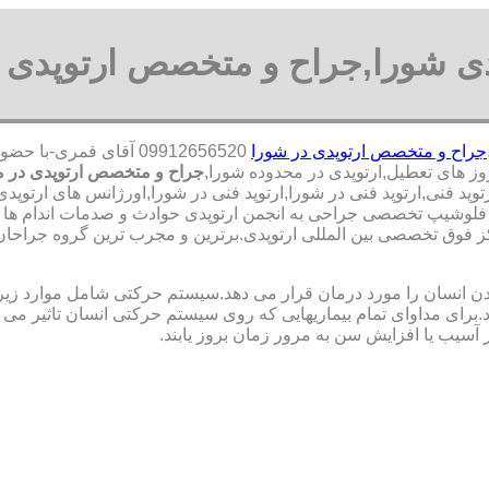
دی شورا,جراح و متخصص ارتوپدی 
جراح و متخصص ارتوپدی در شورا
09912656520 آقای قمر
جراح و متخصص ارتوپدی در م
پد فنی,ارتوپد فنی در شورا,ارتوپد فنی در شورا,اورژانس های ارتوپدی
ره فلوشیپ تخصصی جراحی به انجمن ارتوپدی حوادث و صدمات اندام ه
ق تخصصی بین المللی ارتوپدی.برترین ‏و ‏مجرب ‏ترین ‏گروه ‏جراحان ‏
نسان را مورد درمان قرار می دهد.سیستم حرکتی شامل موارد زیر اس
ی مداوای تمام بیماریهایی که روی سیستم حرکتی انسان تاثیر می گذ
 آسیب یا افزایش سن به مرور زمان بروز یابند.