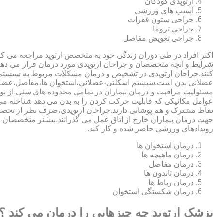
ارتوپدی کودکان
آسیب های ورزشی
جراحی ستون فقرات
جراحی تروما
جراحی تعویض مفاصل
اکثر افراد در طی دوران زندگی خود به متخصص ارتوپد مراجعه می کنند
شرایط و آنچه متخصصان و جراحان ارتوپدی مورد درمان قرار می د
کنند.جراحان ارتوپدی در تشخیص و درمان مشکلات مربوط به سیستم
عضلانی بدن است.سیستم اسکلتی-عضلانی،استخوان ها،مفاصل،عضلات
مسئولیت مراقبت و درمان بیماران در تمامی محدوده های سنی،از نوزا
عوامل مکانیکی که قابلیت حرکت کردن را به بدن می دهد شناخته 
نقاط مشترک و هم پوشانی دارند.جراحان ارتوپدی،صرف نظر از تخصص 
جهت درمان بیماران خارج از اتاق عمل می گذرانند.بیشتر متخصصان
رویدادهای ورزشی حاضر شده و کار کند.
درمان استخوان ها
درمان ماهیچه ها
درمان مفاصل
درمان تاندون ها
درمان رباط ها
درمان شکستگی استخوان
پزشک ارتوپد چه چیزهایی را درمان می کند ؟