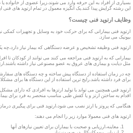
بسیاری از افراد به این حرفه وارد می شوند،زیرا عضوی از خانواده ی
این رشته گرایش پیدا کنند.یک انگیزه معمول در تمام ارتوپد های فنی 
وظایف ارتوپد فنی چیست؟
ارتوپد فنی بیمارانی که برای حرکت خود به وسایل و تجهیزات کمکی نی
بیونیک می سازد.
ارتوپد فنی وظیفه تشخیص و عرضه دستگاهی که بیمار نیاز دارد،چه ی
بیمارانی که به ارتوپد فنی مراجعه می کنند می توانند از کودکان تا 
مثل دیابت و بیماری های عروق به عضو مصنوعی نیاز داشته باشند.ارت
چه در زمان استفاده از دستگاه پیش ساخته و چه دستگاه های سفارشی 
برای فرد داشته باشد.رایج ترین استفاده از این دستگاه ها برای مشکل
ارتوپد فنی همچنین می تواند با تولید ارتزها به افرادی که دارای مش
اقدام به ساختن ارتز و یا کفش طبی مناسب منحصر به فرد برای بیما
هنگامی که پروتز یا ارتز نصب می شود،ارتوپد فنی برای پیگیری درمان
ارتوپد های فنی معمولا موارد زیر را انجام می دهند:
معاینه،ارزیابی و صحبت با بیماران برای تعیین نیازهای آنها
ارزیابی بیومکانیکال در صورت نیاز