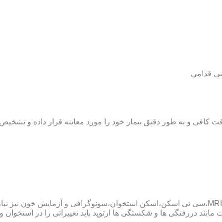
بی قدامی
ت کافی و به طور دقیق بیمار خود را مورد معاینه قرار داده و تشخیص
پزشک ارتوپد همچنین ممکن است برای داشتن یک تشخیص درست به MRI،سی تی اسکن،اسکن استخوان،سو
ند دررفتگی ها و شکستگی ها ارتوپد باید تغییراتی را در استخوان و مف