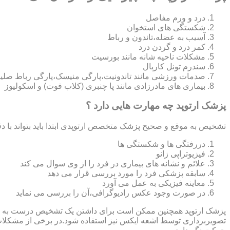
درد و ورم مفاصل
شکستگی های استخوان
آسیب به عضله،تاندون و رباط
کمر درد و گردن درد
مشکلات ناحیه شانه مانند بورسیت
سندرم تونل کارپال
صدمات ورزشی مانند تاندونیت،پارگی منیسک،پارگی رباط صلی
بیماری های مادرزادی مانند پا چنبری (کلاب فوت) و اسکولیوز
پزشک ارتوپد چه مهارت هایی دارد ؟
تشخیص به موقع و صحیح پزشک متخصص ارتوپدی ابتدا باید بتواند با دق
دررفتگی ها و شکستگی ها
فیزیوتراپی زانو
علائم و نشانه های بیماری در فرد را از وی سوال می کند
سابقه پزشکی فرد را مورد بررسی قرار می دهد
معاینه فیزیکی به عمل می آورد
در صورت وجود عکس رادیوگرافی،آن را بررسی می‎ نماید
تصویربرداری توسط اشعه ایکس نیز استفاده شود.در برخی از مشکلات مان