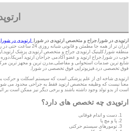
ارتوپ
ارتوپدی در شورا
,
جراح و متخصص ارتوپدی در شورا
,
ارتوپدی در شورا
,
ارزان تر از همه جا مطمئن و قانونی شبانه روزی 24 ساعت حتی در روز های تعطیل,ارتوپدی در محدوده شورا,
منطقه شورا,کلینیک ارتوپدی جراح و متخصص ارتوپدی پزشک ارتوپد,ارتو
خوب در شورا,جراح ارتوپد و عضو آکادمی جراحان ارتوپد آمریکا،دو
شایع ترین صدمات استخوانی و مفاصلی,مدرن ترین و مجهز ترین مرکز فو
فوق تخصصی درد.فیزیوتراپی فوق تخصصی در شورا,
ارتوپدی شاخه ای از علم پزشکی است که سیستم اسکلت و حرکت بدن ا
معنا نیست که وظیفه متخصص ارتوپد فقط به جراحی محدود می شود.برا
است از بدو تولد وجود داشته باشند و برخی دیگر نیز ممکن است بر اثر
ارتوپدی چه تخصص های دارد؟
دست و اندام فوقانی
پا و مچ پا
تومورهای سیستم حرکتی