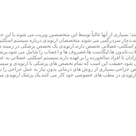
؛ بسیاری از آنها غالباً توسط این متخصصین ویزیت می شوند.با این ح
هند،دچار سردرگمی می شوند.متخصصان ارتوپدی درباره سیستم اسکلت
 اسکلتی-عضلانی تخصص دارند.ارتوپدی یک تخصص پزشکی در زمینه د
،تاندون ها،لیگامنت ها،غضروف ها و اعصاب را شامل می شود.پزشک
دان تا افراد سالخورده را برعهده دارند.سیستم اسکلتی عضلانی به ع
می شود.حقیقت این است که تمام تخصص های پزشکی با ارتوپدی و سیس
جراحی،بسیاری از روش های درمانی بدون نیاز به عمل جراحی را نیز ب
 ارتوپدی در مطب های خصوصی خود کار می کنند.یک پزشک ارتوپدی می