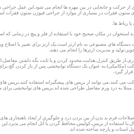
 از حرکت و جابجایی در بین مهره ها انجام می شود.این عمل جراحی س
 ستون فقرات در بسیاری از موارد از جراحی فیوژن ستون فقرات است
یا رباط ها.
خوان در مکان صحیح خود با استفاده از فلز و پیچ در زمانی که است
ستگاه های مصنوعی به نام ارتز است.یک ارتز برای تغییر یا اصلا
ز،تولید و مدیریت ارتزها را انجام می دهند.
ماری،از طریق کنترل،هدایت،محدود کردن و یا ثابت نگه داشتن مفاصل،اند
ت (مکانیکی)،به عنوان یک دستگاه توانبخشی پس از باز کردن گچ،بر
رار گیرد.
می کنند،می توانند از بریس های پیشگیرانه استفاده کنند.بریس های
د مبتلا به درد ورم مفاصل طراحی شده اند.بریس های توانبخشی برای
لاحات فرم بد بدن،از بین بردن درد و جلوگیری از ایجاد ناهنجاری های
ل،با استفاده از بریس،کولیس،محافظ گردن یا آتل انجام می پذیرد.این دس
یل استات و پارچه ساخته شده اند.