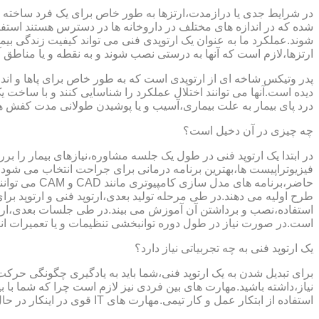
در شرایط جدی یا درازمدت،ارتزها به طور خاص برای یک فرد ساخته 
شده که در اندازه های مختلف در داروخانه ها در دسترس هستند است
شوند.عملکرد ما به عنوان یک ارتوپدی فنی می تواند کیفیت زندگی بیمار
ارتزها،لازم است که آنها به درستی نصب شوند و به نقطه و یا مناطق آزا
پدر وتیکس شاخه ای از ارتوپدی است که به طور خاص برای پاها و اندام
دیده است.آنها می توانند اختلال عملکرد را شناسایی کنند و با ساخ
درد پای بیمار به علت بیماری،آسیب و یا پوشیدن طولانی مدت کفش ه
چه چیزی در آن دخیل است؟
در ابتدا یک ارتوپد فنی در طول یک جلسه مشاوره،نیازهای بیمار را برر
فیزیوتراپیست ها،بهترین برنامه درمانی برای جراحت انتخاب می شود.
حاضر،برنامه
طرح اولیه می دهند.در طی مرحله تولید بعدی،ارتوپد فنی و ارتوپد بر
استفاده،نصب و برداشتن آن آموزش می بیند.در طی جلسات بعدی،ارتوپ
است.در صورت نیاز در طول دوره توانبخشی تنظیمات و یا تعمیرات ان
یک ارتوپد فنی به چه تجربیاتی نیاز دارد؟
برای تبدیل شدن به یک ارتوپد فنی،شما باید به یادگیری چگونگی حر
نیاز،داشته باشید.مهارت های بین فردی نیز لازم است چرا که شما با ب
استفاده از ابتکار عمل و کار تیمی.مهارت های IT قوی در اینکار در حال پر رنگ تر شدن است،زیرا فناوری کامپیوتری تبدیل به بخش قابل توجهی از فرایند تولید ابزارهای مربوط به ارتوپدی فنی می شود.