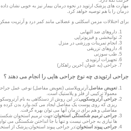
حرکت نگه دارد.
مهارت های پزشک ارتوپد در نحوه درمان بیمار نیز به خوبی نشان داده
درمان را با هم توصیه خواهد کرد.
برای اختلالات مزمن اسکلتی و عضلانی مانند کمر درد و آرتریت ممکن
داروهای ضد التهابی
توانبخشی و فیزیوتراپی
انجام تمرینات ورزشی در منزل
داروهای تزریقی
طب سوزنی
تجهیزات ارتوپدی
جراحی (به عنوان آخرین راهکار)
جراحی ارتوپدی چه نوع جراحی هایی را انجام می دهند ؟
تعویض مفاصل
:آرتروپلاستی (تعویض مفاصل) نوعی عمل جراحی
معمولا ترکیبی از فلز و پلاستیک است.
جراحی آرتروسکوپی
:در این روش از دستگاهی به نام آرتروس
ریزی که روی پوست یک مفاصل ایجاد می کند،وارد بدن کرده و
مفاصلی و هم برای درمان آنها می توان بهره گرفت.
جراحی ترمیم شکستگی استخوان
:جهت ترمیم استخوان شکسته گ
ها نیازی به جراحی نیست و تنها با جا انداختن شکستگی می توان
جراحی پیوند استخوان
:در جراحی پیوند استخوان،پزشک از استخ