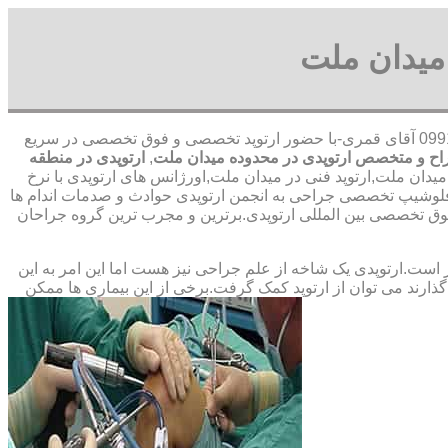
میدان ملت
09912656520 آقای قمری-با حضور ارتوپد تخصصی و فوق تخصصی در سریع
اح و متخصص ارتوپدی در محدوده میدان ملت
,
ارتوپدی در منطقه
یدان ملت,ارتوپد فنی در میدان ملت,اورژانس های ارتوپدی با نرخ
ه فلوشیپ تخصصی جراحی به انجمن ارتوپدی حوادث و صدمات اندام ها
خصصی بین المللی ارتوپدی.برترین ‏و ‏مجرب ‏ترین ‏گروه ‏جراحان
ت.ارتوپدی یک شاخه از علم جراحی نیز هست اما این امر به این
ارند می توان از ارتوپد کمک گرفت.برخی از این بیماری ها ممکن