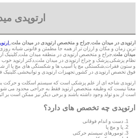
ارتوپدی می
ارتوپدی در میدان ملت
,
جراح و متخصص ارتوپدی در میدان ملت
,
ارتوپ
ترین زمان و مکان و ارزان تر از همه جا مطمئن و قانونی شبانه روزی 24 ساعت حتی در روز های تعطیل,ارتوپدی در محدوده میدان ملت
میدان ملت
,جراح و متخصص ارتوپدی در منطقه میدان ملت,کلینیک ارتو
نظام پزشکی,پزشک و جراح ارتوپدی در میدان ملت,دکتر ارتوپد خوب د
و ستون فقرات,شکستگی مچ پا آسیب ها و شکستگی های مچ پا از شایع 
‏فوق ‏تخصص ‏ارتوپدی ‏در ‏کشور.تجهیزات ارتوپدی و توانبخشی.کلین
ارتوپدی شاخه ای از علم پزشکی است که سیستم اسکلت و حرکت بدن ا
معنا نیست که وظیفه متخصص ارتوپد فقط به جراحی محدود می شود.برا
است از بدو تولد وجود داشته باشند و برخی دیگر نیز ممکن است بر اثر
ارتوپدی چه تخصص های دارد؟
دست و اندام فوقانی
پا و مچ پا
تومورهای سیستم حرکتی