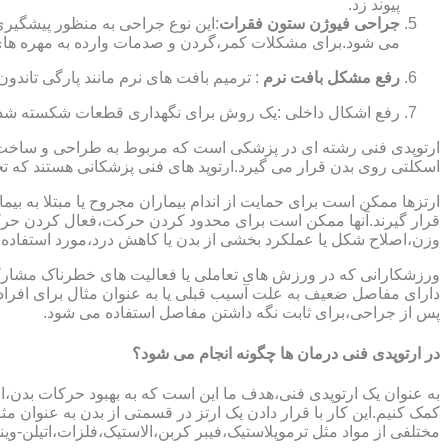
پیوند زد.
جراحی فیوژن ستون فقرات
:این نوع جراحی به منظور پیشگیری
می شود.برای مشکلات کمر،گردن و صدمات وارده به مهره های
رفع مشکل بافت نرم
: ترمیم بافت های نرم مانند پارگی تاندون 
رفع اشکال داخلی :یک روش برای نگهداری قطعات شکسته شده است
ارتوپدی فنی رشته ای در پزشکی است که مربوط به طراحی و ساخت د
اسکلتی روی بدن قرار می گیرد.ارتوپد های فنی پزشکانی هستند که تجوی
ارتزها ممکن است برای حمایت از اندام بیماران مجروح یا مبتلا به بی
قرار گیرند.آنها ممکن است برای محدود کردن حرکت،فعال کردن حرک
وزن،اصلاح شکل یا عملکرد بخشی از بدن یا کاهش درد،مورد استفاده ق
ورزشکارانی که در ورزش های تعاملی یا فعالیت های خطرناک مشارکت 
دارای مفاصل ضعیف به علت آسیب قبلی یا به عنوان مثال برای افرا
پس از جراحی،برای ثابت نگه داشتن مفاصل استفاده می شود.
در ارتوپدی فنی درمان ها چگونه انجام می شود؟
به عنوان یک ارتوپدی فنی،هدف ما این است که به بهبود حرکات بدن،اص
کمک کنیم.این کار با قرار دادن یک ارتز در قسمتی از بدن به عنوان مثا
مختلفی از مواد مثل ترموپلاستیک،فیبر کربن،الاستیک،فلزات،اتیلن-وین