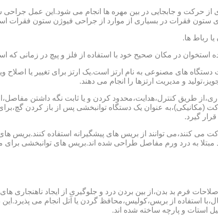
 از حرکت و جابجایی در بین مهره ها انجام می شود.این عمل جراحی س
 ستون فقرات در بسیاری از موارد از جراحی فیوژن ستون فقرات است
یا رباط ها.
خوان در مکان صحیح خود با استفاده از فلز و پیچ در زمانی که است
ستگاه های مصنوعی به نام ارتز است.یک ارتز برای تغییر یا اصلا
ز،تولید و مدیریت ارتزها را انجام می دهند.
ماری،از طریق کنترل،هدایت،محدود کردن و یا ثابت نگه داشتن مفاصل،اند
ت (مکانیکی)،به عنوان یک دستگاه توانبخشی پس از باز کردن گچ،بر
رار گیرد.
می کنند،می توانند از بریس های پیشگیرانه استفاده کنند.بریس های
د مبتلا به درد ورم مفاصل طراحی شده اند.بریس های توانبخشی برای
لاحات فرم بد بدن،از بین بردن درد و جلوگیری از ایجاد ناهنجاری های
ل،با استفاده از بریس،کولیس،محافظ گردن یا آتل انجام می پذیرد.این دس
یل استات و پارچه ساخته شده اند.