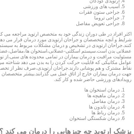
ارتوپدی کودکان
آسیب های ورزشی
جراحی ستون فقرات
جراحی تروما
جراحی تعویض مفاصل
اکثر افراد در طی دوران زندگی خود به متخصص ارتوپد مراجعه می کنند
شرایط و آنچه متخصصان و جراحان ارتوپدی مورد درمان قرار می د
کنند.جراحان ارتوپدی در تشخیص و درمان مشکلات مربوط به سیستم
عضلانی بدن است.سیستم اسکلتی-عضلانی،استخوان ها،مفاصل،عضلات
مسئولیت مراقبت و درمان بیماران در تمامی محدوده های سنی،از نوزا
عوامل مکانیکی که قابلیت حرکت کردن را به بدن می دهد شناخته 
نقاط مشترک و هم پوشانی دارند.جراحان ارتوپدی،صرف نظر از تخصص 
جهت درمان بیماران خارج از اتاق عمل می گذرانند.بیشتر متخصصان
رویدادهای ورزشی حاضر شده و کار کند.
درمان استخوان ها
درمان ماهیچه ها
درمان مفاصل
درمان تاندون ها
درمان رباط ها
درمان شکستگی استخوان
پزشک ارتوپد چه چیزهایی را درمان می کند ؟