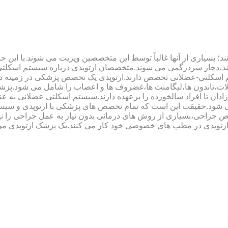
؛ بسیاری از آنها غالباً توسط این متخصصین ویزیت می شوند.با این ح
هند،دچار سردرگمی می شوند.متخصصان ارتوپدی درباره سیستم اسکلت
 اسکلتی-عضلانی تخصص دارند.ارتوپدی یک تخصص پزشکی در زمینه د
،تاندون ها،لیگامنت ها،غضروف ها و اعصاب را شامل می شود.پزشک
دان تا افراد سالخورده را برعهده دارند.سیستم اسکلتی عضلانی به ع
می شود.حقیقت این است که تمام تخصص های پزشکی با ارتوپدی و سیس
جراحی،بسیاری از روش های درمانی بدون نیاز به عمل جراحی را نیز ب
 ارتوپدی در مطب های خصوصی خود کار می کنند.یک پزشک ارتوپدی می