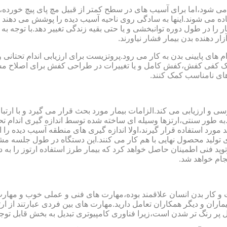
می شود،اما برای آسیب های در سطح کمتر از قبیل مچ پای پیچ خورده
فاده می شوند.اینها به سادگی روی ناحیه آسیب دیده را پوشش می ده
 را در طول دوره توانبخشی و یا حتی بقیه زندگی تغییر دهد.با توجه به 
ر دهنده بدن بیمار فشار نیاورند.
 های پایینی بدن به کار می رود.پروتزیست برای ارزیابی اندام تحتانی 
ت یک کفی کفش،کفش کامل و یا تغییرات در طراحی کفش برای اصلاح مسا
ای نامناسب کمک کنند.
سی و ارزیابی می کند.الزامات بیمار مورد بحث قرار می گیرد و با ارتب
به طور سنتی،ارتزها وسیله ای ساخته شده توسط اندازه گیری اندام تح
 های مدل سازی کامپیوتری مانند CAD و CAM می توانند مورد استفاده قرار گیرند،اولا اندازه گیری
ای تولید محصول نهایی با هم کار می کنند.این دستگاه در طول جلسه م
د فنی اطمینان حاصل خواهد کرد که بیمار طرز استفاده ارتوز را به 
جام خواهد شد.
کت و کار بدن انسان علاقمند بوده،مهارت های فنی و عملی خوب و مها
یماران و دیگر همکاران تعامل دارید.مهارت های بین فردی عبارتند از 