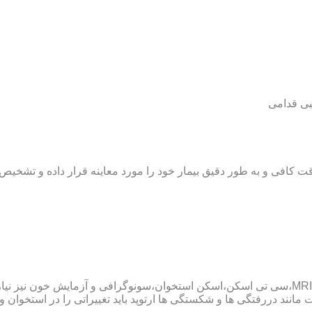
بی قدامی
ت کافی و به طور دقیق بیمار خود را مورد معاینه قرار داده و تشخیص
پزشک ارتوپد همچنین ممکن است برای داشتن یک تشخیص درست به MRI،سی تی اسکن،اسکن استخوان،سو
ند دررفتگی ها و شکستگی ها ارتوپد باید تغییراتی را در استخوان و مف