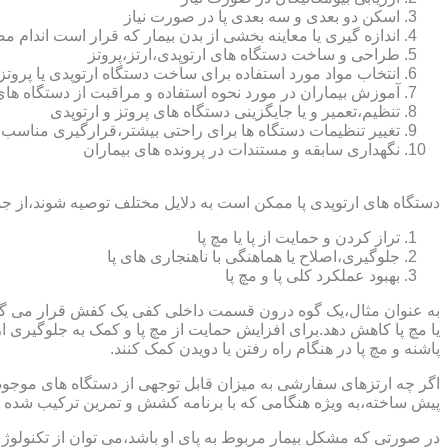
اسکن دو بعدی و سه بعدی پا در صورت نیاز
اندازه گیری یا معاینه بخشی از بدن بیمار که قرار است اندام
طراحی و ساخت دستگاه های ارتوپدی،ارتز،پروتز
انتخاب مواد مورد استفاده برای ساخت دستگاه ارتوپدی یا پروتز
آموزش بیماران در مورد نحوه استفاده و مراقبت از دستگاه ها
تنظیم،تعمیر و یا جایگزینی دستگاه های پروتز و ارتوپدی
تغییر تنظیمات دستگاه ها برای راحتی بیشتر،قرارگیری مناسب
نگهداری سابقه و مستندات در پرونده های بیماران
دستگاه های ارتوپدی پا ممکن است به دلایل مختلف توصیه شوند،از جم
تراز کردن و حمایت از پا یا مچ پا
جلوگیری،اصلاح یا هماهنگی با ناهنجاری های پا
بهبود عملکرد کلی پا و مچ پا
به عنوان مثال،یک گوه درون قسمت داخلی کفی یک کفش قرار می گیرد تا
یا مچ پا کاهش دهد.برای افزایش حمایت از مچ پا و کمک به جلوگیری 
پاشنه و مچ پا در هنگام راه رفتن یا دویدن کمک کنند.
اگر چه ارتزهای سفارشی به میزان قابل توجهی از دستگاه های موجود در
پیش ساخته،به ویژه هنگامی که با برنامه کشش و تمرین ترکیب شده باش
در صورتی که مشکل بیمار مربوط به پای او باشد،می توان از تکنولوژی