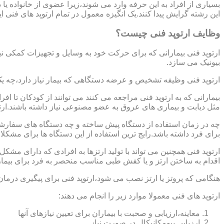
بسیاری از افراد به این حرفه وارد می شوند،زیرا عضوی از خانواده ی
این رشته گرایش پیدا کنند.یک انگیزه معمول در تمام ارتوپد های فنی 
وظایف ارتوپد فنی چیست؟
ارتوپد فنی بیمارانی که برای حرکت خود به وسایل و تجهیزات کمکی نی
بیونیک می سازد.
ارتوپد فنی وظیفه تشخیص و عرضه دستگاهی که بیمار نیاز دارد،چه ی
بیمارانی که به ارتوپد فنی مراجعه می کنند می توانند از کودکان تا 
مثل دیابت و بیماری های عروق به عضو مصنوعی نیاز داشته باشند.ارت
چه در زمان استفاده از دستگاه پیش ساخته و چه دستگاه های سفارشی 
برای فرد داشته باشد.رایج ترین استفاده از این دستگاه ها برای مشکل
ارتوپد فنی همچنین می تواند با تولید ارتزها به افرادی که دارای مش
اقدام به ساختن ارتز و یا کفش طبی مناسب منحصر به فرد برای بیما
هنگامی که پروتز یا ارتز نصب می شود،ارتوپد فنی برای پیگیری درمان
ارتوپد های فنی معمولا موارد زیر را انجام می دهند:
معاینه،ارزیابی و صحبت با بیماران برای تعیین نیازهای آنها
ارزیابی بیومکانیکال در صورت نیاز