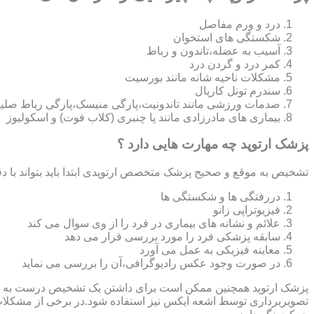
درد و ورم مفاصل
شکستگی های استخوان
آسیب به عضله،تاندون و رباط
کمر درد و گردن درد
مشکلات ناحیه شانه مانند بورسیت
سندرم تونل کارپال
صدمات ورزشی مانند تاندونیت،پارگی منیسک،پارگی رباط صلی
بیماری های مادرزادی مانند پا چنبری (کلاب فوت) و اسکولیوز
پزشک ارتوپد چه مهارت هایی دارد ؟
تشخیص به موقع و صحیح پزشک متخصص ارتوپدی ابتدا باید بتواند با دق
دررفتگی ها و شکستگی ها
فیزیوتراپی زانو
علائم و نشانه های بیماری در فرد را از وی سوال می کند
سابقه پزشکی فرد را مورد بررسی قرار می دهد
معاینه فیزیکی به عمل می آورد
در صورت وجود عکس رادیوگرافی،آن را بررسی می‎ نماید
تصویربرداری توسط اشعه ایکس نیز استفاده شود.در برخی از مشکلات مان