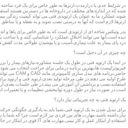
در شرایط جدی یا درازمدت،ارتزها به طور خاص برای یک فرد ساخته 
شده که در اندازه های مختلف در داروخانه ها در دسترس هستند است
شوند.عملکرد ما به عنوان یک ارتوپدی فنی می تواند کیفیت زندگی بیمار
ارتزها،لازم است که آنها به درستی نصب شوند و به نقطه و یا مناطق آزا
پدر وتیکس شاخه ای از ارتوپدی است که به طور خاص برای پاها و اندام
دیده است.آنها می توانند اختلال عملکرد را شناسایی کنند و با ساخ
درد پای بیمار به علت بیماری،آسیب و یا پوشیدن طولانی مدت کفش ه
چه چیزی در آن دخیل است؟
در ابتدا یک ارتوپد فنی در طول یک جلسه مشاوره،نیازهای بیمار را برر
فیزیوتراپیست ها،بهترین برنامه درمانی برای جراحت انتخاب می شود.
حاضر،برنامه
طرح اولیه می دهند.در طی مرحله تولید بعدی،ارتوپد فنی و ارتوپد بر
استفاده،نصب و برداشتن آن آموزش می بیند.در طی جلسات بعدی،ارتوپ
است.در صورت نیاز در طول دوره توانبخشی تنظیمات و یا تعمیرات ان
یک ارتوپد فنی به چه تجربیاتی نیاز دارد؟
برای تبدیل شدن به یک ارتوپد فنی،شما باید به یادگیری چگونگی حر
نیاز،داشته باشید.مهارت های بین فردی نیز لازم است چرا که شما با ب
استفاده از ابتکار عمل و کار تیمی.مهارت های IT قوی در اینکار در حال پر رنگ تر شدن است،زیرا فناوری کامپیوتری تبدیل به بخش قابل توجهی از فرایند تولید ابزارهای مربوط به ارتوپدی فنی می شود.