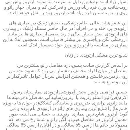
بسیار زیاد است،به همین دلیل به سرعت به سمت آرتروز پیش می
رود.چنانچه وزن فرد زیاد،ورزش و تحرکش کم و میزان چهار زانو و
روی زمین نشستن فرد زیاد باشد،آرتروز زودتر اتفاق خواهد افتاد.
این عضو هیئت عالی نظام پزشکی به نقش ژنتیک در بیماری های
ارتوپدی پرداخته و می افزاید: در حال حاضر مسئله ژنتیک در بیماری
های ارتوپدی نقش بسیار اندکی دارند.بعضی از بیماری ها نیز مانند
دررفتگی لگن و پاچنبری نیز بیشتر فامیلی است؛ همچنین ابتلا به این
بیماری در مقایسه با آرتروز و بروز حوادث،بسیار اندک است.
شایع ترین مشکل ارتوپدی در زنان
بر اساس گزارش سایت پلیس،درد مفاصل زانو،بیشترین درد
مفاصل در میان افراد مختلف به شمار می رود که شیوه نشستن
روی زمین،برخاستن و همچنین افزایش سن،از عوامل تاثیرگذار بر
این موضوع هستند.
حسین فراهینی،رئیس بخش آموزشی ارتوپدی بیمارستان رسول
اکرم(ص) نیز استئوآرتریت یا آرتروز(ساییدگی مفاصل)،دفرمیته ها
مانند زانوی پرانتزی،ضربدری و ساییدگی کشکک(در جوان ها به ویژه
خانم ها) را شایع ترین بیماری های زانو در ارتوپدی نام برده و می
گوید: آرتروز شایع ترین بیماری ارتوپدی به حساب می آید.به طور
معمول آرتروز در مفاصل هیپ یا لگن،زانو و شانه رخ می دهد که
معمولا در خانم ها از سن 55 سالگی و در آقایان از سن 65 سالگی