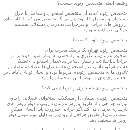
وظیفه اصلی متخصص ارتوپد چیست؟
متخصص ارتوپد که به آن متخصص استخوان و مفاصل یا جراح
استخوان و مفاصل یا ارتوپد هم می گویند سعی می کند تا با استفاده
از روش های جراحی و غیرجراحی به درمان مشکلات سیستم
حرکتی بدن اهتمام ورزد.
متخصص ارتوپد خوب کیست؟
متخصص ارتوپد تهران یک پزشک مجرب برای
تشخیص،درمان،پیشگیری و توانبخشی به بیمار آسیب دیده بر اثر
جراحات،اختلالات و بیماری ها در ساختمان استخوانی-عضلانی
هست.هرگونه آسیب در استخوان ها،مفاصل ها،عضلات،اعصاب و
تاندون ها به متخصص ارتوپدی مربوط بوده و ایشان توانایی کافی در
رفع بیماری های مربوط با این ساختمان را دارد.
متخصص ارتوپدی چه چیزی را درمان می کند؟
متخصص ارتوپدی بسیاری از مشکلات استخوانی-عضلانی را بدون
نیاز به جراحی و از طریق ورزش،درمان دارویی و دیگر روش های
بازسازی،درمان می کند.اگر جراحی ضرورت یابد؛ ایشان ممکن
است درمان از طریق جراحی ارتوپدی را به دلیل موثر نبودن دیگر
روش ها پیشنهاد دهد.