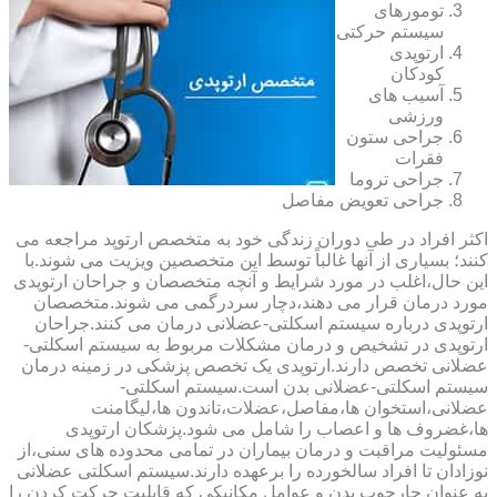
تومورهای
سیستم حرکتی
ارتوپدی
کودکان
آسیب های
ورزشی
جراحی ستون
فقرات
جراحی تروما
جراحی تعویض مفاصل
اکثر افراد در طی دوران زندگی خود به متخصص ارتوپد مراجعه می
کنند؛ بسیاری از آنها غالباً توسط این متخصصین ویزیت می شوند.با
این حال،اغلب در مورد شرایط و آنچه متخصصان و جراحان ارتوپدی
مورد درمان قرار می دهند،دچار سردرگمی می شوند.متخصصان
ارتوپدی درباره سیستم اسکلتی-عضلانی درمان می کنند.جراحان
ارتوپدی در تشخیص و درمان مشکلات مربوط به سیستم اسکلتی-
عضلانی تخصص دارند.ارتوپدی یک تخصص پزشکی در زمینه درمان
سیستم اسکلتی-عضلانی بدن است.سیستم اسکلتی-
عضلانی،استخوان ها،مفاصل،عضلات،تاندون ها،لیگامنت
ها،غضروف ها و اعصاب را شامل می شود.پزشکان ارتوپدی
مسئولیت مراقبت و درمان بیماران در تمامی محدوده های سنی،از
نوزادان تا افراد سالخورده را برعهده دارند.سیستم اسکلتی عضلانی
به عنوان چارچوب بدن و عوامل مکانیکی که قابلیت حرکت کردن را