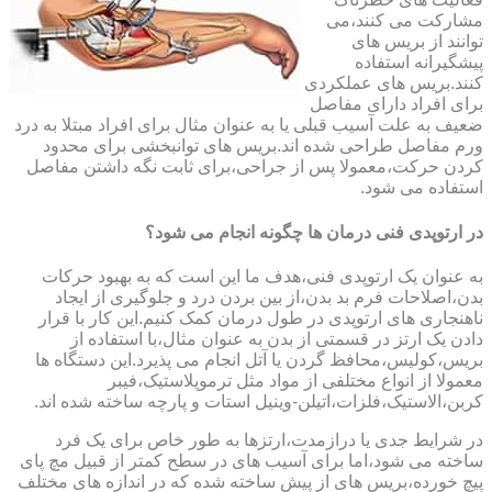
مشارکت می کنند،می
توانند از بریس های
پیشگیرانه استفاده
کنند.بریس های عملکردی
برای افراد دارای مفاصل
ضعیف به علت آسیب قبلی یا به عنوان مثال برای افراد مبتلا به درد
ورم مفاصل طراحی شده اند.بریس های توانبخشی برای محدود
کردن حرکت،معمولا پس از جراحی،برای ثابت نگه داشتن مفاصل
استفاده می شود.
در ارتوپدی فنی درمان ها چگونه انجام می شود؟
به عنوان یک ارتوپدی فنی،هدف ما این است که به بهبود حرکات
بدن،اصلاحات فرم بد بدن،از بین بردن درد و جلوگیری از ایجاد
ناهنجاری های ارتوپدی در طول درمان کمک کنیم.این کار با قرار
دادن یک ارتز در قسمتی از بدن به عنوان مثال،با استفاده از
بریس،کولیس،محافظ گردن یا آتل انجام می پذیرد.این دستگاه ها
معمولا از انواع مختلفی از مواد مثل ترموپلاستیک،فیبر
کربن،الاستیک،فلزات،اتیلن-وینیل استات و پارچه ساخته شده اند.
در شرایط جدی یا درازمدت،ارتزها به طور خاص برای یک فرد
ساخته می شود،اما برای آسیب های در سطح کمتر از قبیل مچ پای
پیچ خورده،بریس های از پیش ساخته شده که در اندازه های مختلف