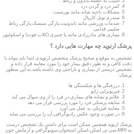
آسیب به عضله،تاندون و رباط
کمر درد و گردن درد
مشکلات ناحیه شانه مانند بورسیت
سندرم تونل کارپال
صدمات ورزشی مانند تاندونیت،پارگی منیسک،پارگی رباط
صلیبی قدامی
بیماری های مادرزادی مانند پا چنبری (کلاب فوت) و اسکولیوز
پزشک ارتوپد چه مهارت هایی دارد ؟
تشخیص به موقع و صحیح پزشک متخصص ارتوپدی ابتدا باید بتواند با
دقت کافی و به طور دقیق بیمار خود را مورد معاینه قرار داده و
تشخیص درستی از بیماری و ناراحتی وی داشته باشد.به این منظور
پزشک:
دررفتگی ها و شکستگی ها
فیزیوتراپی زانو
علائم و نشانه های بیماری در فرد را از وی سوال می کند
سابقه پزشکی فرد را مورد بررسی قرار می دهد
معاینه فیزیکی به عمل می آورد
در صورت وجود عکس رادیوگرافی،آن را بررسی می‎ نماید
پزشک ارتوپد همچنین ممکن است برای داشتن یک تشخیص درست
به MRI،سی تی اسکن،اسکن استخوان،سونوگرافی و آزمایش خون