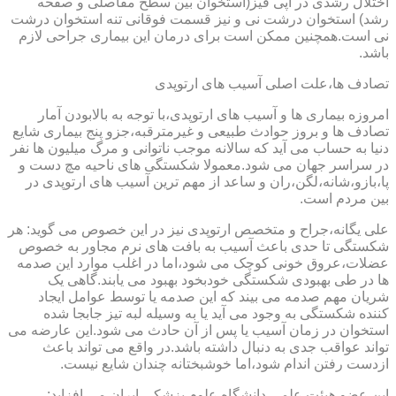
اختلال رشدی در اپی فیز(استخوان بین سطح مفاصلی و صفحه
رشد) استخوان درشت نی و نیز قسمت فوقانی تنه استخوان درشت
نی است.همچنین ممکن است برای درمان این بیماری جراحی لازم
باشد.
تصادف ها،علت اصلی آسیب های ارتوپدی
امروزه بیماری ها و آسیب های ارتوپدی،با توجه به بالابودن آمار
تصادف ها و بروز حوادث طبیعی و غیرمترقبه،جزو پنج بیماری شایع
دنیا به حساب می آید که سالانه موجب ناتوانی و مرگ میلیون ها نفر
در سراسر جهان می شود.معمولا شکستگی های ناحیه مچ دست و
پا،بازو،شانه،لگن،ران و ساعد از مهم ترین آسیب های ارتوپدی در
بین مردم است.
علی یگانه،جراح و متخصص ارتوپدی نیز در این خصوص می گوید: هر
شکستگی تا حدی باعث آسیب به بافت های نرم مجاور به خصوص
عضلات،عروق خونی کوچک می شود،اما در اغلب موارد این صدمه
ها در طی بهبودی شکستگی خودبخود بهبود می یابند.گاهی یک
شریان مهم صدمه می بیند که این صدمه یا توسط عوامل ایجاد
کننده شکستگی به وجود می آید یا به وسیله لبه تیز جابجا شده
استخوان در زمان آسیب یا پس از آن حادث می شود.این عارضه می
تواند عواقب جدی به دنبال داشته باشد.در واقع می تواند باعث
ازدست رفتن اندام شود،اما خوشبختانه چندان شایع نیست.
این عضو هیئت علمی دانشگاه علوم پزشکی ایران می افزاید: