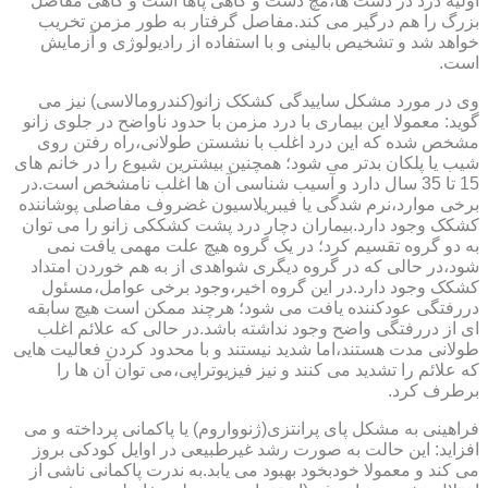
اولیه درد در دست ها،مچ دست و گاهی پاها است و گاهی مفاصل
بزرگ را هم درگیر می کند.مفاصل گرفتار به طور مزمن تخریب
خواهد شد و تشخیص بالینی و با استفاده از رادیولوژی و آزمایش
است.
وی در مورد مشکل ساییدگی کشکک زانو(کندرومالاسی) نیز می
گوید: معمولا این بیماری با درد مزمن با حدود ناواضح در جلوی زانو
مشخص شده که این درد اغلب با نشستن طولانی،راه رفتن روی
شیب یا پلکان بدتر می شود؛ همچنین بیشترین شیوع را در خانم های
15 تا 35 سال دارد و آسیب شناسی آن ها اغلب نامشخص است.در
برخی موارد،نرم شدگی یا فیبریلاسیون غضروف مفاصلی پوشاننده
کشکک وجود دارد.بیماران دچار درد پشت کشککی زانو را می توان
به دو گروه تقسیم کرد؛ در یک گروه هیچ علت مهمی یافت نمی
شود،در حالی که در گروه دیگری شواهدی از به هم خوردن امتداد
کشکک وجود دارد.در این گروه اخیر،وجود برخی عوامل،مسئول
دررفتگی عودکننده یافت می شود؛ هرچند ممکن است هیچ سابقه
ای از دررفتگی واضح وجود نداشته باشد.در حالی که علائم اغلب
طولانی مدت هستند،اما شدید نیستند و با محدود کردن فعالیت هایی
که علائم را تشدید می کنند و نیز فیزیوتراپی،می توان آن ها را
برطرف کرد.
فراهینی به مشکل پای پرانتزی(ژنوواروم) یا پاکمانی پرداخته و می
افزاید: این حالت به صورت رشد غیرطبیعی در اوایل کودکی بروز
می کند و معمولا خودبخود بهبود می یابد.به ندرت پاکمانی ناشی از