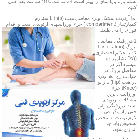
بسته بازو و یا ساق را بهتر است 24 ساعت تا 48 ساعت بعد عمل
کنیم.
اما آرتریت سپتیک ویژه مفاصل هیپ (hip) یا سندرم
کمپارتمان(compartment ) جزء اورژانسهای ارتوپدی است و اقدام
فوری را می طلبد.
1-دررفتگی مفاصل
بزرگ (Dislocation )
که با علائم اختصاری
((Dx نشان داده
میشود اگر در
مفاصل بزرگ در
حوادث رخ دهد ویژه
در هیپ (hip) یا زانو
(Knee) جزء
اورژانسی ترین
مشکلات ارتوپدی
است دررفتگی زانو
حتی رادیوگرافی
لازم نیست به محض
تشخیص باید جا
اندازی شود.