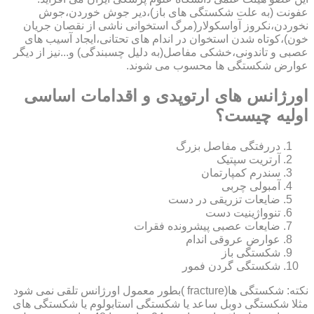
عفونت (به علت شکستگی های باز)،دیر جوش خوردن،جوش
نخوردن،نکروز آواسکولار(مرگ استخوانی ناشی از نقصان جریان
خون)،کوتاه شدن استخوان در اندام های تحتانی،ایجاد آسیب های
عصبی و تاندونی،خشکی مفاصل(به دلیل چسبندگی) و...نیز از دیگر
عوارض شکستگی ها محسوب می شوند.
اورژانس های ارتوپدی و اقدامات اساسی
اولیه چیست؟
دررفتگی مفاصل بزرگ
آرتریت سپتیک
سندرم کمپارتمان
آمبولی چربی
ضایعات تزریقی در دست
تنوواژینیت دست
ضایعات عصبی پیشرونده فقرات
عوارض عروقی اندام
شکستگی باز
شکستگی گردن فمور
نکته: شکستگی ها(fracture )بطور معمول اورژانس تلقی نمی شود
مثلا شکستگی دوبل ساعد یا شکستگی استابولوم یا شکستگی های