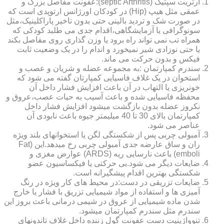
آرتریت سپتیک (septic Arthritis):عفونت مفاصل بزرگ و
عمقی مثل هیپ (Hip) در کودکان اورژانس ارتوپدی است که
در صورت شک و تردید بالینی حتی بدون تاخیر پاراکلینیک،مثل
سونوگرافی یا آزمایشگاهی،اقدام جدی می طلبد کودکی که
همراه تب نمی تواند راه برود یا وزن گذاری روی مفاصل بکند
یا حتی نوزادی شیر نمیخورد و اندام را در یک وضعیت ثابت
فیکس و بدون حرکت می ماند.
سندرم کمپارتمان :به مجموعه عضله و شریان و عصب و
استخوان در یک غلاف فاسیایی کمپارتان گفته می شود که
خونریزی یا التهاب در آن باعث افزایش فشار داخل آن
محفظه فاسیایی شده و باعث آسیب به حیات عصب،عروق و
نکروز عضله بدون بازگشت میشود افزایش فشار داخل
کمپارتمان بالای 30 تا 40 میلیمتر جیوه باعث نابودی آن
عناصر می شود.
آمبولی چربی پس از شکستگی لگن یا استخوانهای بلند ویژه
ران و ساق عارضه جدی آمبولی چربی رخ میدهد.این (Fat
emboli) باعث نارسایی ریه (ARDS) عوارض مغزی و
ضایعات دیگر می شود.بی حرکتی یا فیکساسیون عضو
شکستگی بهترین اقدام پیشگیرانه است.
ضایعات تزریقی در دست:در محیط های کار ویژه در رنگ
آمیزی ها و استفاده از مواد شیمیایی تزریق با فشار یا خارج
شدن ماده شیمیایی از عروق در شیمی درمانی باعث بروز این
سندرم مثل سندرم کمپارتمان میشود.
تنوواژینیت دست عفونت گول زننده داخل غلاف تاندونهای