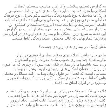
به گزارش تسنیم،سلامتی و کارکرد مناسب سیستم عضلانی
اسکلتی،با نحوه فعالیت سایر دستگاه های بدن،ارتباط مستقیمی
دارد؛ اما متاسفانه نوع شیوه زندگی ماشینی،کم تحرکی،نوع فرهنگ
غذاهای مصرفی،ورزش و فعالیت های بدنی،ایجاد تصادف ها،حوادث
طبیعی،غیرمترقبه و...،باعث شده امروزه سلامت و عملکرد این
بخش از سیستم بدنی،بیشتر به مخاطره بیفتد.از این رو در گزارش
این هفته به شایع ترین مشکل ها و بیماری های ارتوپدی در ایران می
پردازیم؛ بیماریهایی که غالبا محصول سبک زندگی غلط هستند.
نقش ژنتیک در بیماری های ارتوپدی چیست؟
ما در حال حاضر اصلا چیزی به نام بیماری ارتوپدی در ایران
نداریم.شاید چند بیماری عفونی مانند عفونت زانو و استخوان
و...داشته باشیم،اما باز بیماری تلقی نمی شود.آن چیزی که ما اکنون
در ایران به عنوان اشکال های ارتوپدی داریم،بیشتر مربوط به
مسائلی است که انسان در طول زمان پیدا می کند.مسائل و مشکل
هایی که اغلب به علت نوع سبک زندگی،ورزش کردن،اضافه وزن
و...،زودتر در ایران اتفاق می افتند.
غلامعلی عکاشه متخصص ارتوپدی،در این خصوص می گوید: شایع
ترین علتی که بیماران در حوزه غیر تصادفی ها به ما مراجعه می
کنند،آرتروز(به ویژه آرتروز زانو) است؛ علت اصلی ایجاد آرتروز
زانو،تحمل تمام وزن بدن است.اغلب صدمه های وارد شده به زانو