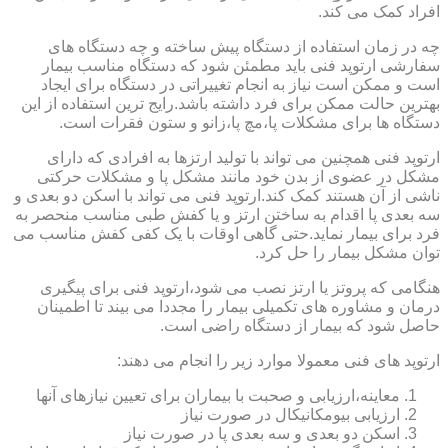
افراد کمک می کند.
چه در زمان استفاده از دستگاه پیش ساخته و چه دستگاه های
سفارشی ارتوپد فنی باید مطمئن شود که دستگاه مناسب بیمار
است و ممکن است نیاز به انجام تغییراتی در دستگاه برای ایجاد
بهترین حالت ممکن برای فرد داشته باشد.رایج ترین استفاده از این
دستگاه ها برای مشکلات پا،مچ پا،زانو و ستون فقرات است.
ارتوپد فنی همچنین می تواند با تولید ارتزها به افرادی که دارای
مشکل در عضوی از بدن خود مانند مشکل پا و مشکلات حرکتی
ناشی از آن هستند کمک کند.ارتوپد فنی می تواند با اسکن دو بعدی و
سه بعدی پا اقدام به ساختن ارتز و یا کفش طبی مناسب منحصر به
فرد برای بیمار نماید.حتی گاهی اوقات با یک کفی کفش مناسب می
توان مشکل بیمار را حل کرد.
هنگامی که پروتز یا ارتز نصب می شود،ارتوپد فنی برای پیگیری
درمان و مشاوره های تکمیلی بیمار را مجددا می بیند تا اطمینان
حاصل شود که بیمار از دستگاه راضی است.
ارتوپد های فنی معمولا موارد زیر را انجام می دهند:
معاینه،ارزیابی و صحبت با بیماران برای تعیین نیازهای آنها
ارزیابی بیومکانیکال در صورت نیاز
اسکن دو بعدی و سه بعدی پا در صورت نیاز