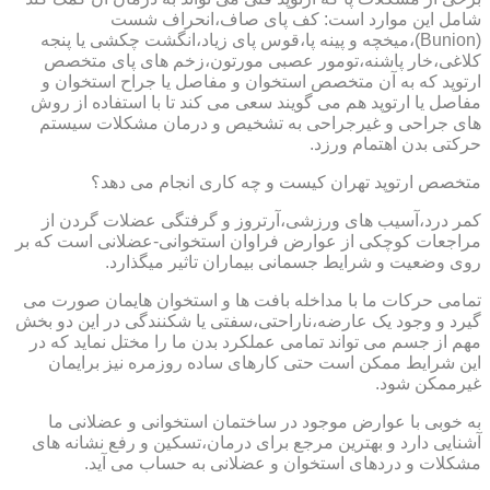
شامل این موارد است: کف پای صاف،انحراف شست
(Bunion)،میخچه و پینه پا،قوس پای زیاد،انگشت چکشی یا پنجه
کلاغی،خار پاشنه،تومور عصبی مورتون،زخم های پای متخصص
ارتوپد که به آن متخصص استخوان و مفاصل یا جراح استخوان و
مفاصل یا ارتوپد هم می گویند سعی می کند تا با استفاده از روش
های جراحی و غیرجراحی به تشخیص و درمان مشکلات سیستم
حرکتی بدن اهتمام ورزد.
متخصص ارتوپد تهران کیست و چه کاری انجام می دهد؟
کمر درد،آسیب های ورزشی،آرتروز و گرفتگی عضلات گردن از
مراجعات کوچکی از عوارض فراوان استخوانی-عضلانی است که بر
روی وضعیت و شرایط جسمانی بیماران تاثیر میگذارد.
تمامی حرکات ما با مداخله بافت ها و استخوان هایمان صورت می
گیرد و وجود یک عارضه،ناراحتی،سفتی یا شکنندگی در این دو بخش
مهم از جسم می تواند تمامی عملکرد بدن ما را مختل نماید که در
این شرایط ممکن است حتی کارهای ساده روزمره نیز برایمان
غیرممکن شود.
به خوبی با عوارض موجود در ساختمان استخوانی و عضلانی ما
آشنایی دارد و بهترین مرجع برای درمان،تسکین و رفع نشانه های
مشکلات و دردهای استخوان و عضلانی به حساب می آید.