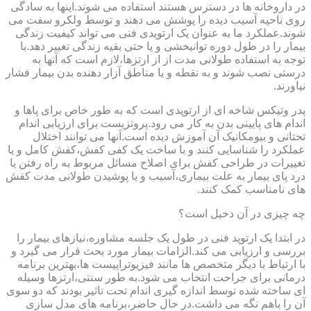
در داروخانه ها در دسترس هستند استفاده می شوند.اینها به سادگی
روی ناحیه آسیب دیده را پوشش می دهند و توسط ولکرو سفت می
شوند.عملکرد ما به عنوان یک ارتوپدی فنی می تواند کیفیت زندگی
بیمار را در طول دوره توانبخشی و یا حتی بقیه زندگی تغییر دهد.با
توجه به استفاده طولانی مدت از از ارتزها،لازم است که آنها به
درستی نصب شوند و به نقطه و یا مناطق آزار دهنده بدن بیمار فشار
نیاورند.
پدر وتیکس شاخه ای از ارتوپدی است که به طور خاص برای پاها و
اندام های پایینی بدن به کار می رود.پروتزیست برای ارزیابی اندام
تحتانی و بیومکانیک آن آموزش دیده است.آنها می توانند اختلال
عملکرد را شناسایی کنند و با ساخت یک کفی کفش،کفش کامل و یا
تغییرات در طراحی کفش برای اصلاح مسائل مربوط به راه رفتن یا
درد پای بیمار به علت بیماری،آسیب و یا پوشیدن طولانی مدت کفش
های نامناسب کمک کنند.
چه چیزی در آن دخیل است؟
در ابتدا یک ارتوپد فنی در طول یک جلسه مشاوره،نیازهای بیمار را
بررسی و ارزیابی می کند.الزامات بیمار مورد بحث قرار می گیرد و
با ارتباط با دیگر متخصص ها مانند فیزیوتراپیست ها،بهترین برنامه
درمانی برای جراحت انتخاب می شود.به طور سنتی،ارتزها وسیله
ای ساخته شده توسط اندازه گیری اندام تحت تاثیر بودند که دو سوی
آن را باهم نگه می داشت.در حال حاضر،برنامه های مدل سازی