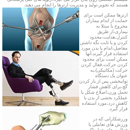
هستند که تجویز،تولید و مدیریت ارتزها را انجام می دهند.
ارتزها ممکن است برای
حمایت از اندام بیماران
مجروح یا مبتلا به
بیماری،از طریق
کنترل،هدایت،محدود
کردن و یا ثابت نگه داشتن
مفاصل،اندام یا بدن مورد
استفاده قرار گیرند.آنها
ممکن است برای محدود
کردن حرکت،فعال کردن
حرکت (مکانیکی)،به
عنوان یک دستگاه
توانبخشی پس از باز کردن
گچ،برای کاهش فشار
تحمل وزن،اصلاح شکل یا
عملکرد بخشی از بدن یا
کاهش درد،مورد استفاده
قرار گیرد.
ورزشکارانی که در
ورزش های تعاملی یا
فعالیت های خطرناک