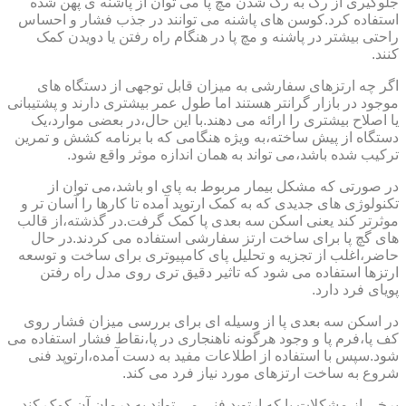
جلوگیری از رگ به رگ شدن مچ پا می توان از پاشنه ی پهن شده
استفاده کرد.کوسن های پاشنه می توانند در جذب فشار و احساس
راحتی بیشتر در پاشنه و مچ پا در هنگام راه رفتن یا دویدن کمک
کنند.
اگر چه ارتزهای سفارشی به میزان قابل توجهی از دستگاه های
موجود در بازار گرانتر هستند اما طول عمر بیشتری دارند و پشتیبانی
یا اصلاح بیشتری را ارائه می دهند.با این حال،در بعضی موارد،یک
دستگاه از پیش ساخته،به ویژه هنگامی که با برنامه کشش و تمرین
ترکیب شده باشد،می تواند به همان اندازه موثر واقع شود.
در صورتی که مشکل بیمار مربوط به پای او باشد،می توان از
تکنولوژی های جدیدی که به کمک ارتوپد آمده تا کارها را آسان تر و
موثرتر کند یعنی اسکن سه بعدی پا کمک گرفت.در گذشته،از قالب
های گچ پا برای ساخت ارتز سفارشی استفاده می کردند.در حال
حاضر،اغلب از تجزیه و تحلیل پای کامپیوتری برای ساخت و توسعه
ارتزها استفاده می شود که تاثیر دقیق تری روی مدل راه رفتن
پویای فرد دارد.
در اسکن سه بعدی پا از وسیله ای برای بررسی میزان فشار روی
کف پا،فرم پا و وجود هرگونه ناهنجاری در پا،نقاط فشار استفاده می
شود.سپس با استفاده از اطلاعات مفید به دست آمده،ارتوپد فنی
شروع به ساخت ارتزهای مورد نیاز فرد می کند.
برخی از مشکلات پا که ارتوپد فنی می تواند به درمان آن کمک کند