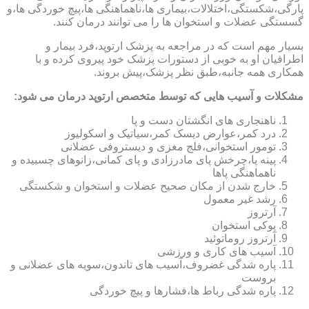
پارگی،شکستگی،اختلالات،بیماری ها،ناهماهنگی ها،پیچ خوردگی ها،و
گسستگی عضلات و استخوان ها را می توانند درمان کنند.
بسیار مهم است که در مراجعه به پزشک ارتوپد،فرد بیمار و
اطرافیان او به خوبی از دستورات پزشک خود پیروی کرده و با
همکاری همه جانبه،طبق نظر پزشک،پیش بروند.
مشکلات و آسیب هایی که توسط متخصص ارتوپد درمان می شود:
ناهنجاری های انگشتان دست و پا
درد کمر،عوارض دیسک کمر،سیاتیک و اسکولیوز
تومور استخوانی،فلج مغزی و دیستروفی عضلانی
پینه پا،چرخش پای مادرزادی و پای کمانی،زانوهای چسبیده و
ناهماهنگی پاها
خارج شدن از مکان صحیح عضلات و استخوان و شکستگی
رشد غیر معمول
آرتروز
پوکی استخوان
آرتروز روماتوئید
آسیب های کاری و ورزشی
پاره شدگی غضروف،آسیب های تاندون،سویه های عضلانی و
بروست
پاره شدگی رباط ها،فشارها و پیچ خوردگی