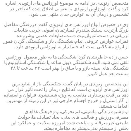
متخصص ارتوپدی در ادامه به موضوع اورژانس های ارتوپدی اشاره
کرد و گفت: اورژانس ارتوپدی به عنوانی اطلاق شده که تاخیر در
تشخیص و درمان آن به عوارض جدی منتهی می شود.
وی در خصوص انواع اورژانس های ارتوپدی گفت: دررفتگی مفاصل
بزرگ،آرتریت سپتیک،سندرم کمپارتمان،آمبولی چربی،ضایعات
تزریقی در دست،تنوواژینیت دست،ضایعات عصبی پیشرونده
فقرات،عوارض عروقی اندام،شکستگی باز و شکستگی گردن فمور
از انواع مشکلاتی است که حتما نیاز به اورژانس ارتوپدی دارد.
حسن زاده خاطرنشان کرد: شکستگی ها به طور معمول اورژانس
تلقی نمی شود،البته شکستگی دوبل ساعد یا شکستگی استابولوم یا
شکستگی های بسته بازو و یا ساق را بهتر است ۲۴ ساعت تا ۴۸
ساعت بعد عمل کنیم.
این متخصص ارتوپدی در پایان گفت: شکستگی باز از شایع ترین
اورژانس های ارتوپدی است که نتایج درمان را تحت تاثیر قرار می
دهد مراقبت پرستاری مناسب به ویژه شستشوی فراوان و استفاده
از گاز استریل و خروج اجسام خارجی نیز در این زمینه از مهمترین
اقدامات هستند.
نوع شیوه زندگی ماشینی،کم تحرکی،نوع فرهنگ غذاهای
مصرفی،ورزش و فعالیت های بدنی،ایجاد تصادف ها،حوادث
طبیعی،غیرمترقبه و...،باعث شده امروزه سلامت و عملکرد این
بخش از سیستم بدنی،بیشتر به مخاطره بیفتد.