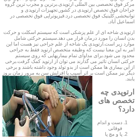
مرکز فوق تخصصی بین المللی ارتوپدی.برترین ‏و ‏مجرب ‏ترین ‏گروه
‏جراحان ‏فوق ‏تخصص ‏ارتوپدی ‏در ‏کشور.تجهیزات ارتوپدی و
توانبخشی.کلینیک فوق تخصصی درد.فیزیوتراپی فوق تخصصی در
اسماعیل آباد,
ارتوپدی شاخه ای از علم پزشکی است که سیستم اسکلت و حرکت
بدن انسان را مورد درمان قرار می دهد.سیستم حرکتی شامل
موارد زیر است.ارتوپدی یک شاخه از علم جراحی نیز هست اما این
امر به این معنا نیست که وظیفه متخصص ارتوپد فقط به جراحی
محدود می شود.برای مداوای تمام بیماریهایی که روی سیستم
حرکتی انسان تاثیر می گذارند می توان از ارتوپد کمک گرفت.برخی
از این بیماری ها ممکن است از بدو تولد وجود داشته باشند و برخی
دیگر نیز ممکن است بر اثر آسیب یا افزایش سن به مرور زمان بروز
یابند.
ارتوپدی چه
تخصص های
دارد؟
دست و اندام
فوقانی
پا و مچ پا