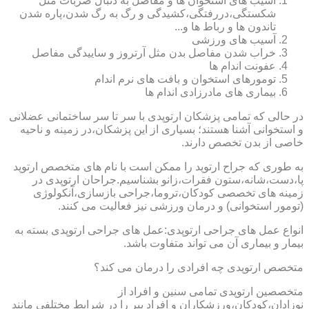
آسیب های استخوان ها و مفاصل به دنبال ضربات مثل
شکستگی،دررفتگی،کشیدگی و رگ به رگ شدن،پاره شدن
تاندون ها و رباط ها و...
آسیب های ورزشی
خراب شدن مفاصل بدن مثل آرتروز و ساییدگی مفاصل
عفونت اندام ها
تومورهای استخوان و بافت های نرم اندام
بیماری های مادرزادی اندام ها
در حالی که تمامی پزشکان ارتوپدی با سر تا سر ساختمانی عضلانی
و استخوانی آشنا هستند؛ بسیاری از این پزشکان،در زمینه و ناحیه
خاصی از بدن تخصص دارند.
به طوری که جراح ارتوپد را ممکن است با نام های متخصص ارتوپد
پا،دست،شانه،ستون فقرات،زانو بشناسیم.جراحان ارتوپدی در
زمینه های تخصصی کودکان،تروما،جراحی بازسازی،آنکولوژی
(تومور استخوانی) و درمان ورزشی نیز فعالیت می کنند.
انواع عمل های جراحی ارتوپدی:عمل های جراحی ارتوپدی بسته به
بیمار و بیماری آن می تواند متفاوت باشد.
متخصص ارتوپدی چه افرادی را درمان می کند؟
متخصصین ارتوپدی تمامی سنین و افراد از
نوزادان،کودکان،ورزشکاران و افراد پیر را در شرایط مختلفی مانند