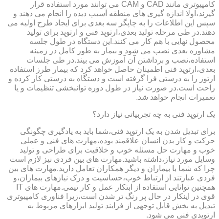
کامپیوتری مانند CAD و CAM می توانند مورد استفاده قرار
گیرند،اولا اندازه گیری های منطقه آسیب دیده را انجام می دهند و
سپس این اطلاعات را به چاپگر سه بعدی برای ایجاد طرح اولیه می
دهند.در طی مرحله تولید بعدی،ارتوپد فنی و ارتوپد برای تولید
محصول نهایی با هم کار می کنند.این دستگاه در طول جلسه
مشاوره بعدی نصب می شود و بیمار به طور کامل در زمینه
استفاده،نصب و برداشتن آن آموزش می بیند.در طی جلسات
بعدی،ارتوپد فنی اطمینان حاصل خواهد کرد که بیمار طرز استفاده
ارتوز را به درستی فرا گرفته است و دستگاه به درستی کار کرده و
راحت است.در صورت نیاز در طول دوره توانبخشی تنظیمات و یا
تعمیرات انجام خواهد شد.
یک ارتوپد فنی به چه تجربیاتی نیاز دارد؟
برای تبدیل شدن به یک ارتوپد فنی،شما باید به یادگیری چگونگی
حرکت و کار بدن انسان علاقمند بوده،مهارت های فنی و عملی
خوب و مهارت حل مسئله خوب و خلاقیت برای طراحی و تولید
وسایل مورد نیاز،داشته باشید.مهارت های بین فردی نیز لازم است
چرا که شما با بیماران و دیگر همکاران تعامل دارید.مهارت های بین
فردی عبارتند از ارتباط خوب،حساسیت و درک نیازهای بیماران،و
همچنین توانایی استفاده از ابتکار عمل و کار تیمی.مهارت های IT
قوی در اینکار در حال پر رنگ تر شدن است،زیرا فناوری کامپیوتری
تبدیل به بخش قابل توجهی از فرایند تولید ابزارهای مربوط به
ارتوپدی فنی می شود.