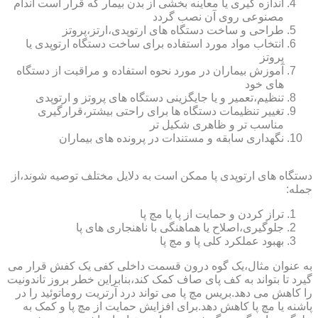
اندازه گیری یا معاینه بخشی از بدن بیمار که قرار است اندام
مصنوعی روی آن نصب گردد
طراحی و ساخت دستگاه های ارتوپدی،ارتز،پروتز
انتخاب مواد مورد استفاده برای ساخت دستگاه ارتوپدی یا
پروتز
آموزش بیماران در مورد نحوه استفاده و مراقبت از دستگاه
های خود
تنظیم،تعمیر و یا جایگزینی دستگاه های پروتز و ارتوپدی
تغییر تنظیمات دستگاه ها برای راحتی بیشتر،قرارگیری
مناسب تر و ظاهری شکیل تر
نگهداری سابقه و مستندات در پرونده های بیماران
دستگاه های ارتوپدی پا ممکن است به دلایل مختلف توصیه شوند،از
جمله:
تراز کردن و حمایت از پا یا مچ پا
جلوگیری،اصلاح یا هماهنگی با ناهنجاری های پا
بهبود عملکرد کلی پا و مچ پا
به عنوان مثال،یک گوه درون قسمت داخلی کفی یک کفش قرار می
گیرد تا بتواند به کف پای صاف کمک کند،بنابراین خطر بروز تاندونیت
را کاهش می دهد.بریس مچ پا می تواند درد آرتریت روماتوئید را در
پاشنه یا مچ پا کاهش دهد.برای افزایش حمایت از مچ پا و کمک به