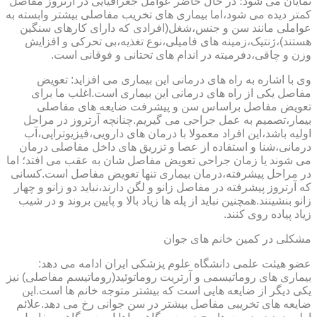
نمایان می شود؛ در حال حاضر عوامل جغرافیایی در آرتروز مفاصل
کمتر دیده می شود،اما بیماری های تخریب مفاصلی بیشتر وابسته به
عواملی مانند سن و جنس،شغل(افرادی که دارای کارهای سنگین
هستند)،ژنتیک،زمینه های فامیلی،نوع تغذیه،بی تحرکی و افزایش
وزن و چاقی،دفرمیته در اندام های تحتانی و فوقانی است.
وی با اشاره به راه های درمانی این بیماری می افزاید: تعویض
مفاصل یکی از راه های درمانی این بیماری است.اغلب ما برای
تعویض مفاصل براساس سن و پیشرفت ضایعه های مفاصلی
بیمار،تصمیم به عمل جراحی می گیریم.چنانچه آرتروز در مراحل
اولیه باشد،این افراد معمولا با درمان های دارویی،فیزیوتراپی،آب
درمانی،شنا و استفاده از عصا و تزریق های داخل مفاصلی درمان
می شوند یا زمان جراحی تعویض مفاصل شان به عقب می افتد؛ اما
در مراحل پیشرفته،درمان بیماری تنها تعویض مفاصل است.کسانی
که آرتروز پیشرفته در مفاصل زانو و لگن دارند،نباید دو زانو و چهار
زانو بنشینند.همچنین نباید از پله ها زیاد بالا و پایین بروند و در شیب
زیاد پیاده روی کنند.
مشکلی در کمین خانم های جوان
عضو هیئت علمی دانشگاه علوم پزشکی ایران ادامه می دهد:
بیماری های روماتیسمی و آرتریت روماتوئید(روماتیسم مفاصلی) نیز
یکی دیگر از ضایعه هایی است که بیشتر متوجه خانم ها است.این
ضایعه های تخریبی مفاصل بیشتر در سن جوانی رخ می دهد.علائم