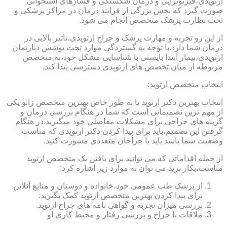
ارتوپدی،فیزیوتراپی و درمان شکستگی و فشارهای استخوانی
صورت گیرد که بخش بزرگی از فرایند درمان در مراکز پزشکی و
تحت نظارت پزشک متخصص انجام می شود.
از این رو تجربه و مهارت پزشک و جراح ارتوپدی،تاثیر بالایی در
درمان شما دارد.با توجه به گستردگی موارد تحت پوشش دپارتمان
ارتوپدی،بیمار ابتدا بایستی با شناسایی مشکل خود،به متخصص
مربوطه از میان تخصص های ارتوپدی دسترسی پیدا کند.
انتخاب متخصص ارتوپد:
انتخاب بهترین دکتر ارتوپد یا به طور خاص بهترین متخصص زانو یکی
از مهم ترین تصمیماتی است که شما در هنگام بررسی درمان و
گزینه های جراحی برای مشکلات مفاصلی خود میگیرید.در هنگام
گرفتن این تصمیم،باید برای پیدا کردن دکتر ارتوپدی که مناسب
وضعیت شما باشد باید با جراحان متعددی مشورت کنید.
از جمله اقداماتی که می توانید برای یافتن یک متخصص ارتوپد
مناسب،بکار برید می توان به موارد زیر اشاره کرد:
از پزشک طب عمومی خود،خانواده و دوستان و منابع آنلاین
برای پیدا کردن بهترین متخصص ارتوپد کمک بگیرید.
بررسی میزان تجربه و گواهی نامه های جراح ارتوپد.
ملاقات با جراح و بررسی رفتار و محیط کاری او