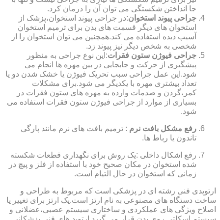
جا انداختن شکستگی می توان آن را درمان کرد.
جراحی پیوند استخوان
:در جراحی پیوند استخوان،پزشک از
استخوان های دیگر قسمت های بدن برای ترمیم استخوان
آسیب دیده استفاده می کند.همچنین می توان استخوان را از
شخصی به شخص دیگر نیز پیوند زد.
جراحی فیوژن ستون فقرات
:این نوع جراحی به منظور
پیشگیری از حرکت و جابجایی در بین مهره ها انجام می
شود.این عمل جراحی سبب تحریک فیوژن یا خشک شدن دو یا
تعداد بیشتری مهره با یکدیگر می شود.برای مشکلات
کمر،گردن و صدمات وارده به مهره های ستون فقرات در
بسیاری از موارد از جراحی فیوژن ستون فقرات استفاده می
شود.
رفع مشکل بافت نرم
: ترمیم بافت های نرم مانند پارگی
تاندون یا رباط ها.
رفع اشکال داخلی :یک روش برای نگهداری قطعات شکسته
شده استخوان در مکان صحیح خود با استفاده از فلز و پیچ در
زمانی که استخوان در حال التیام است.
ارتوپدی فنی رشته ای در پزشکی است که مربوط به طراحی و
ساخت دستگاه های مصنوعی به نام ارتز است.یک ارتز برای تغییر یا
اصلاح ویژگی های عملکردی و ساختاری سیستم عصبی،عضلانی و
سیستم اسکلتی روی بدن قرار می گیرد.ارتوپد های فنی پزشکانی