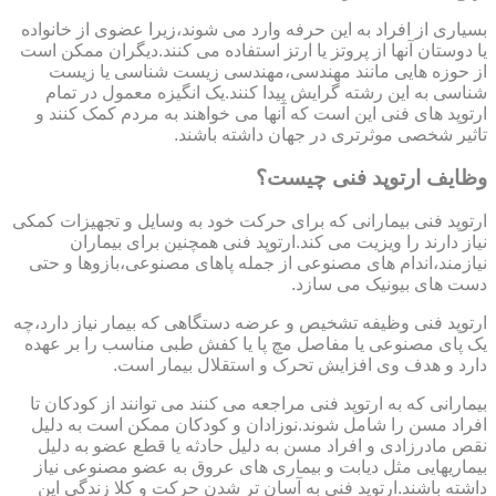
بسیاری از افراد به این حرفه وارد می شوند،زیرا عضوی از خانواده
یا دوستان آنها از پروتز یا ارتز استفاده می کنند.دیگران ممکن است
از حوزه هایی مانند مهندسی،مهندسی زیست شناسی یا زیست
شناسی به این رشته گرایش پیدا کنند.یک انگیزه معمول در تمام
ارتوپد های فنی این است که آنها می خواهند به مردم کمک کنند و
تاثیر شخصی موثرتری در جهان داشته باشند.
وظایف ارتوپد فنی چیست؟
ارتوپد فنی بیمارانی که برای حرکت خود به وسایل و تجهیزات کمکی
نیاز دارند را ویزیت می کند.ارتوپد فنی همچنین برای بیماران
نیازمند،اندام های مصنوعی از جمله پاهای مصنوعی،بازوها و حتی
دست های بیونیک می سازد.
ارتوپد فنی وظیفه تشخیص و عرضه دستگاهی که بیمار نیاز دارد،چه
یک پای مصنوعی یا مفاصل مچ پا یا کفش طبی مناسب را بر عهده
دارد و هدف وی افزایش تحرک و استقلال بیمار است.
بیمارانی که به ارتوپد فنی مراجعه می کنند می توانند از کودکان تا
افراد مسن را شامل شوند.نوزادان و کودکان ممکن است به دلیل
نقص مادرزادی و افراد مسن به دلیل حادثه یا قطع عضو به دلیل
بیماریهایی مثل دیابت و بیماری های عروق به عضو مصنوعی نیاز
داشته باشند.ارتوپد فنی به آسان تر شدن حرکت و کلا زندگی این