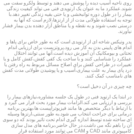
روی ناحیه آسیب دیده را پوشش می دهند و توسط ولکرو سفت می
شوند.عملکرد ما به عنوان یک ارتوپدی فنی می تواند کیفیت زندگی
بیمار را در طول دوره توانبخشی و یا حتی بقیه زندگی تغییر دهد.با
توجه به استفاده طولانی مدت از از ارتزها،لازم است که آنها به
درستی نصب شوند و به نقطه و یا مناطق آزار دهنده بدن بیمار فشار
نیاورند.
پدر وتیکس شاخه ای از ارتوپدی است که به طور خاص برای پاها و
اندام های پایینی بدن به کار می رود.پروتزیست برای ارزیابی اندام
تحتانی و بیومکانیک آن آموزش دیده است.آنها می توانند اختلال
عملکرد را شناسایی کنند و با ساخت یک کفی کفش،کفش کامل و یا
تغییرات در طراحی کفش برای اصلاح مسائل مربوط به راه رفتن یا
درد پای بیمار به علت بیماری،آسیب و یا پوشیدن طولانی مدت کفش
های نامناسب کمک کنند.
چه چیزی در آن دخیل است؟
در ابتدا یک ارتوپد فنی در طول یک جلسه مشاوره،نیازهای بیمار را
بررسی و ارزیابی می کند.الزامات بیمار مورد بحث قرار می گیرد و
با ارتباط با دیگر متخصص ها مانند فیزیوتراپیست ها،بهترین برنامه
درمانی برای جراحت انتخاب می شود.به طور سنتی،ارتزها وسیله
ای ساخته شده توسط اندازه گیری اندام تحت تاثیر بودند که دو سوی
آن را باهم نگه می داشت.در حال حاضر،برنامه های مدل سازی
کامپیوتری مانند CAD و CAM می توانند مورد استفاده قرار