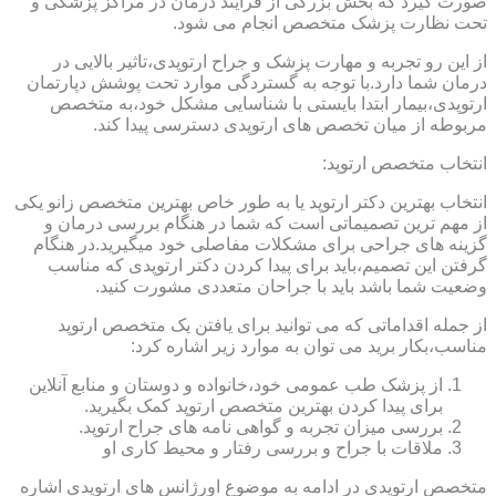
صورت گیرد که بخش بزرگی از فرایند درمان در مراکز پزشکی و
تحت نظارت پزشک متخصص انجام می شود.
از این رو تجربه و مهارت پزشک و جراح ارتوپدی،تاثیر بالایی در
درمان شما دارد.با توجه به گستردگی موارد تحت پوشش دپارتمان
ارتوپدی،بیمار ابتدا بایستی با شناسایی مشکل خود،به متخصص
مربوطه از میان تخصص های ارتوپدی دسترسی پیدا کند.
انتخاب متخصص ارتوپد:
انتخاب بهترین دکتر ارتوپد یا به طور خاص بهترین متخصص زانو یکی
از مهم ترین تصمیماتی است که شما در هنگام بررسی درمان و
گزینه های جراحی برای مشکلات مفاصلی خود میگیرید.در هنگام
گرفتن این تصمیم،باید برای پیدا کردن دکتر ارتوپدی که مناسب
وضعیت شما باشد باید با جراحان متعددی مشورت کنید.
از جمله اقداماتی که می توانید برای یافتن یک متخصص ارتوپد
مناسب،بکار برید می توان به موارد زیر اشاره کرد:
از پزشک طب عمومی خود،خانواده و دوستان و منابع آنلاین
برای پیدا کردن بهترین متخصص ارتوپد کمک بگیرید.
بررسی میزان تجربه و گواهی نامه های جراح ارتوپد.
ملاقات با جراح و بررسی رفتار و محیط کاری او
متخصص ارتوپدی در ادامه به موضوع اورژانس های ارتوپدی اشاره