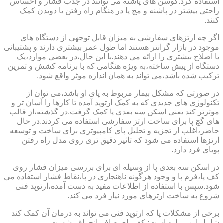
استفاده کرد.کوسن های پاشنه می توانند در جذب فشار و احساس
راحتی بیشتر در پاشنه و مچ پا در هنگام راه رفتن یا دویدن کمک
کنند.
اگر چه ارتزهای سفارشی به میزان قابل توجهی از دستگاه های
موجود در بازار گرانتر هستند اما طول عمر بیشتری دارند و پشتیبانی
یا اصلاح بیشتری را ارائه می دهند.با این حال،در بعضی موارد،یک
دستگاه از پیش ساخته،به ویژه هنگامی که با برنامه کشش و تمرین
ترکیب شده باشد،می تواند به همان اندازه موثر واقع شود.
در صورتی که مشکل بیمار مربوط به پای او باشد،می توان از
تکنولوژی های جدیدی که به کمک ارتوپد آمده تا کارها را آسان تر و
موثرتر کند یعنی اسکن سه بعدی پا کمک گرفت.در گذشته،از قالب
های گچ پا برای ساخت ارتز سفارشی استفاده می کردند.در حال
حاضر،اغلب از تجزیه و تحلیل پای کامپیوتری برای ساخت و توسعه
ارتزها استفاده می شود که تاثیر دقیق تری روی مدل راه رفتن
پویای فرد دارد.
در اسکن سه بعدی پا از وسیله ای برای بررسی میزان فشار روی
کف پا،فرم پا و وجود هرگونه ناهنجاری در پا،نقاط فشار استفاده می
شود.سپس با استفاده از اطلاعات مفید به دست آمده،ارتوپد فنی
شروع به ساخت ارتزهای مورد نیاز فرد می کند.
برخی از مشکلات پا که ارتوپد فنی می تواند به درمان آن کمک کند
شامل این موارد است: کف پای صاف،انحراف شست