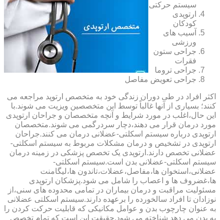
سیستم حرکتی
ارتوپدی
کودکان
آسیب های
ورزشی
جراحی ستون
فقرات
جراحی تروما
جراحی تعویض مفاصل
اکثر افراد در طی دوران زندگی خود به متخصص ارتوپد مراجعه می
کنند؛ بسیاری از آنها غالباً توسط این متخصصین ویزیت می شوند.با
این حال،اغلب در مورد شرایط و آنچه متخصصان و جراحان ارتوپدی
مورد درمان قرار می دهند،دچار سردرگمی می شوند.متخصصان
ارتوپدی درباره سیستم اسکلتی-عضلانی درمان می کنند.جراحان
ارتوپدی در تشخیص و درمان مشکلات مربوط به سیستم اسکلتی-
عضلانی تخصص دارند.ارتوپدی یک تخصص پزشکی در زمینه درمان
سیستم اسکلتی-عضلانی بدن است.سیستم اسکلتی-
عضلانی،استخوان ها،مفاصل،عضلات،تاندون ها،لیگامنت
ها،غضروف ها و اعصاب را شامل می شود.پزشکان ارتوپدی
مسئولیت مراقبت و درمان بیماران در تمامی محدوده های سنی،از
نوزادان تا افراد سالخورده را برعهده دارند.سیستم اسکلتی عضلانی
به عنوان چارچوب بدن و عوامل مکانیکی که قابلیت حرکت کردن را
به بدن می دهد شناخته می شود.حقیقت این است که تمام تخصص