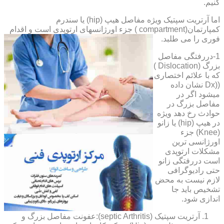
کنیم.
اما آرتریت سپتیک ویژه مفاصل هیپ (hip) یا سندرم
کمپارتمان(compartment ) جزء اورژانسهای ارتوپدی است و اقدام
فوری را می طلبد.
1-دررفتگی مفاصل
بزرگ (Dislocation )
که با علائم اختصاری
((Dx نشان داده
میشود اگر در
مفاصل بزرگ در
حوادث رخ دهد ویژه
در هیپ (hip) یا زانو
(Knee) جزء
اورژانسی ترین
مشکلات ارتوپدی
است دررفتگی زانو
حتی رادیوگرافی
لازم نیست به محض
تشخیص باید جا
اندازی شود.
آرتریت سپتیک (septic Arthritis):عفونت مفاصل بزرگ و