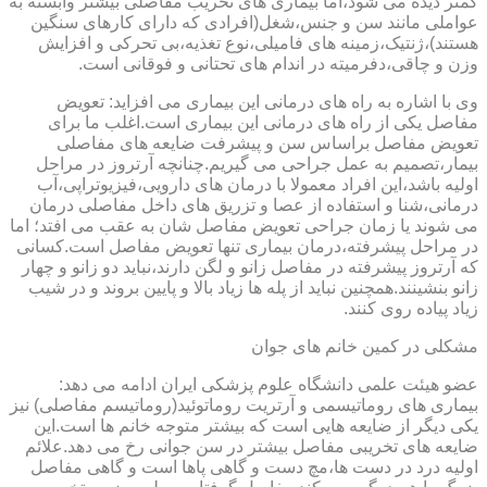
کمتر دیده می شود،اما بیماری های تخریب مفاصلی بیشتر وابسته به
عواملی مانند سن و جنس،شغل(افرادی که دارای کارهای سنگین
هستند)،ژنتیک،زمینه های فامیلی،نوع تغذیه،بی تحرکی و افزایش
وزن و چاقی،دفرمیته در اندام های تحتانی و فوقانی است.
وی با اشاره به راه های درمانی این بیماری می افزاید: تعویض
مفاصل یکی از راه های درمانی این بیماری است.اغلب ما برای
تعویض مفاصل براساس سن و پیشرفت ضایعه های مفاصلی
بیمار،تصمیم به عمل جراحی می گیریم.چنانچه آرتروز در مراحل
اولیه باشد،این افراد معمولا با درمان های دارویی،فیزیوتراپی،آب
درمانی،شنا و استفاده از عصا و تزریق های داخل مفاصلی درمان
می شوند یا زمان جراحی تعویض مفاصل شان به عقب می افتد؛ اما
در مراحل پیشرفته،درمان بیماری تنها تعویض مفاصل است.کسانی
که آرتروز پیشرفته در مفاصل زانو و لگن دارند،نباید دو زانو و چهار
زانو بنشینند.همچنین نباید از پله ها زیاد بالا و پایین بروند و در شیب
زیاد پیاده روی کنند.
مشکلی در کمین خانم های جوان
عضو هیئت علمی دانشگاه علوم پزشکی ایران ادامه می دهد:
بیماری های روماتیسمی و آرتریت روماتوئید(روماتیسم مفاصلی) نیز
یکی دیگر از ضایعه هایی است که بیشتر متوجه خانم ها است.این
ضایعه های تخریبی مفاصل بیشتر در سن جوانی رخ می دهد.علائم
اولیه درد در دست ها،مچ دست و گاهی پاها است و گاهی مفاصل