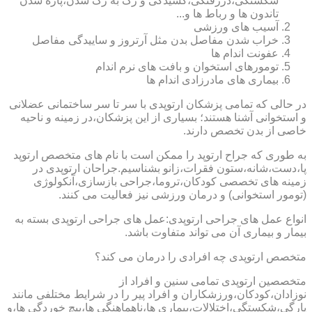
شکستگی،دررفتگی،کشیدگی و رگ به رگ شدن،پاره شدن
تاندون ها و رباط ها و...
آسیب های ورزشی
خراب شدن مفاصل بدن مثل آرتروز و ساییدگی مفاصل
عفونت اندام ها
تومورهای استخوان و بافت های نرم اندام
بیماری های مادرزادی اندام ها
در حالی که تمامی پزشکان ارتوپدی با سر تا سر ساختمانی عضلانی
و استخوانی آشنا هستند؛ بسیاری از این پزشکان،در زمینه و ناحیه
خاصی از بدن تخصص دارند.
به طوری که جراح ارتوپد را ممکن است با نام های متخصص ارتوپد
پا،دست،شانه،ستون فقرات،زانو بشناسیم.جراحان ارتوپدی در
زمینه های تخصصی کودکان،تروما،جراحی بازسازی،آنکولوژی
(تومور استخوانی) و درمان ورزشی نیز فعالیت می کنند.
انواع عمل های جراحی ارتوپدی:عمل های جراحی ارتوپدی بسته به
بیمار و بیماری آن می تواند متفاوت باشد.
متخصص ارتوپدی چه افرادی را درمان می کند؟
متخصصین ارتوپدی تمامی سنین و افراد از
نوزادان،کودکان،ورزشکاران و افراد پیر را در شرایط مختلفی مانند
پارگی،شکستگی،اختلالات،بیماری ها،ناهماهنگی ها،پیچ خوردگی ها،و