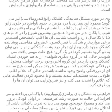
بزرگ را هم درگیر می کند.مفاصل گرفتار به طور مزمن تخریب
خواهد شد و تشخیص بالینی و با استفاده از رادیولوژی و آزمایش
است.
وی در مورد مشکل ساییدگی کشکک زانو(کندرومالاسی) نیز می
گوید: معمولا این بیماری با درد مزمن با حدود ناواضح در جلوی زانو
مشخص شده که این درد اغلب با نشستن طولانی،راه رفتن روی
شیب یا پلکان بدتر می شود؛ همچنین بیشترین شیوع را در خانم های
15 تا 35 سال دارد و آسیب شناسی آن ها اغلب نامشخص است.در
برخی موارد،نرم شدگی یا فیبریلاسیون غضروف مفاصلی پوشاننده
کشکک وجود دارد.بیماران دچار درد پشت کشککی زانو را می توان
به دو گروه تقسیم کرد؛ در یک گروه هیچ علت مهمی یافت نمی
شود،در حالی که در گروه دیگری شواهدی از به هم خوردن امتداد
کشکک وجود دارد.در این گروه اخیر،وجود برخی عوامل،مسئول
دررفتگی عودکننده یافت می شود؛ هرچند ممکن است هیچ سابقه
ای از دررفتگی واضح وجود نداشته باشد.در حالی که علائم اغلب
طولانی مدت هستند،اما شدید نیستند و با محدود کردن فعالیت هایی
که علائم را تشدید می کنند و نیز فیزیوتراپی،می توان آن ها را
برطرف کرد.
فراهینی به مشکل پای پرانتزی(ژنوواروم) یا پاکمانی پرداخته و می
افزاید: این حالت به صورت رشد غیرطبیعی در اوایل کودکی بروز
می کند و معمولا خودبخود بهبود می یابد.به ندرت پاکمانی ناشی از
اختلال رشدی در اپی فیز(استخوان بین سطح مفاصلی و صفحه