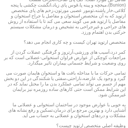
(Bunion)،میخچه و پینه پا،قوس پای زیاد،انگشت چکشی یا پنجه
کلاغی،خار پاشنه،تومور عصبی مورتون،زخم های پای متخصص
ارتوپد که به آن متخصص استخوان و مفاصل یا جراح استخوان و
مفاصل یا ارتوپد هم می گویند سعی می کند تا با استفاده از روش
های جراحی و غیرجراحی به تشخیص و درمان مشکلات سیستم
حرکتی بدن اهتمام ورزد.
متخصص ارتوپد تهران کیست و چه کاری انجام می دهد؟
کمر درد،آسیب های ورزشی،آرتروز و گرفتگی عضلات گردن از
مراجعات کوچکی از عوارض فراوان استخوانی-عضلانی است که بر
روی وضعیت و شرایط جسمانی بیماران تاثیر میگذارد.
تمامی حرکات ما با مداخله بافت ها و استخوان هایمان صورت می
گیرد و وجود یک عارضه،ناراحتی،سفتی یا شکنندگی در این دو بخش
مهم از جسم می تواند تمامی عملکرد بدن ما را مختل نماید که در
این شرایط ممکن است حتی کارهای ساده روزمره نیز برایمان
غیرممکن شود.
به خوبی با عوارض موجود در ساختمان استخوانی و عضلانی ما
آشنایی دارد و بهترین مرجع برای درمان،تسکین و رفع نشانه های
مشکلات و دردهای استخوان و عضلانی به حساب می آید.
وظیفه اصلی متخصص ارتوپد چیست؟