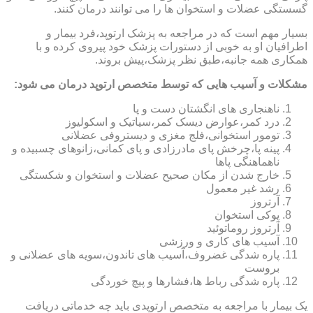
گسستگی عضلات و استخوان ها را می توانند درمان کنند.
بسیار مهم است که در مراجعه به پزشک ارتوپد،فرد بیمار و
اطرافیان او به خوبی از دستورات پزشک خود پیروی کرده و با
همکاری همه جانبه،طبق نظر پزشک،پیش بروند.
مشکلات و آسیب هایی که توسط متخصص ارتوپد درمان می شود:
ناهنجاری های انگشتان دست و پا
درد کمر،عوارض دیسک کمر،سیاتیک و اسکولیوز
تومور استخوانی،فلج مغزی و دیستروفی عضلانی
پینه پا،چرخش پای مادرزادی و پای کمانی،زانوهای چسبیده و
ناهماهنگی پاها
خارج شدن از مکان صحیح عضلات و استخوان و شکستگی
رشد غیر معمول
آرتروز
پوکی استخوان
آرتروز روماتوئید
آسیب های کاری و ورزشی
پاره شدگی غضروف،آسیب های تاندون،سویه های عضلانی و
بروست
پاره شدگی رباط ها،فشارها و پیچ خوردگی
یک بیمار با مراجعه به متخصص ارتوپدی باید چه خدماتی دریافت