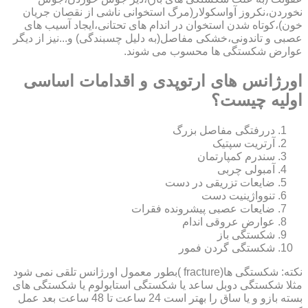
نخوردن،نکروز آواسکولار(مرگ استخوانی ناشی از نقصان جریان
خون)،کوتاه شدن استخوان در اندام های تحتانی،ایجاد آسیب های
عصبی و تاندونی،خشکی مفاصل(به دلیل چسبندگی) و...نیز از دیگر
عوارض شکستگی ها محسوب می شوند.
اورژانس های ارتوپدی و اقدامات اساسی
اولیه چیست؟
دررفتگی مفاصل بزرگ
آرتریت سپتیک
سندرم کمپارتمان
آمبولی چربی
ضایعات تزریقی در دست
تنوواژینیت دست
ضایعات عصبی پیشرونده فقرات
عوارض عروقی اندام
شکستگی باز
شکستگی گردن فمور
نکته: شکستگی ها(fracture )بطور معمول اورژانس تلقی نمی شود
مثلا شکستگی دوبل ساعد یا شکستگی استابولوم یا شکستگی های
بسته بازو و یا ساق را بهتر است 24 ساعت تا 48 ساعت بعد عمل