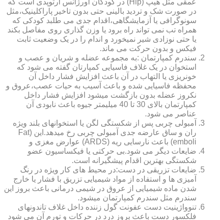
عمقی مثل هیپ (Hip) در کودکان اورژانس ارتوپدی است که
در صورت شک و تردید بالینی حتی بدون تاخیر پاراکلینیک،مثل
سونوگرافی یا آزمایشگاهی،اقدام جدی می طلبد کودکی که
همراه تب نمی تواند راه برود یا وزن گذاری روی مفاصل بکند
یا حتی نوزادی شیر نمیخورد و اندام را در یک وضعیت ثابت
فیکس و بدون حرکت می ماند.
سندرم کمپارتمان :به مجموعه عضله و شریان و عصب و
استخوان در یک غلاف فاسیایی کمپارتان گفته می شود که
خونریزی یا التهاب در آن باعث افزایش فشار داخل آن
محفظه فاسیایی شده و باعث آسیب به حیات عصب،عروق و
نکروز عضله بدون بازگشت میشود افزایش فشار داخل
کمپارتمان بالای 30 تا 40 میلیمتر جیوه باعث نابودی آن
عناصر می شود.
آمبولی چربی پس از شکستگی لگن یا استخوانهای بلند ویژه
ران و ساق عارضه جدی آمبولی چربی رخ میدهد.این (Fat
emboli) باعث نارسایی ریه (ARDS) عوارض مغزی و
ضایعات دیگر می شود.بی حرکتی یا فیکساسیون عضو
شکستگی بهترین اقدام پیشگیرانه است.
ضایعات تزریقی در دست:در محیط های کار ویژه در رنگ
آمیزی ها و استفاده از مواد شیمیایی تزریق با فشار یا خارج
شدن ماده شیمیایی از عروق در شیمی درمانی باعث بروز این
سندرم مثل سندرم کمپارتمان میشود.
تنوواژینیت دست عفونت گول زننده داخل غلاف تاندونهای
فلکسور دست باعث بروز درد در حرکات و تورم آن می شود