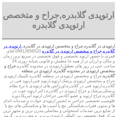
ارتوپدی گلابدره,جراح و متخصص
ارتوپدی گلابدره
ارتوپدی در گلابدره
,
جراح و متخصص ارتوپدی در گلابدره
,
ارتوپدی در
گلابدره
,
جراح و متخصص ارتوپدی در گلابدره
09912656520 آقای
قمری-با حضور ارتوپد تخصصی و فوق تخصصی در سریع ترین زمان
و مکان و ارزان تر از همه جا مطمئن و قانونی شبانه روزی 24
ساعت حتی در روز های تعطیل,ارتوپدی در محدوده گلابدره,
جراح و
متخصص ارتوپدی در محدوده گلابدره
,
ارتوپدی در منطقه
گلابدره
,جراح و متخصص ارتوپدی در منطقه گلابدره,کلینیک ارتوپدی
جراح و متخصص ارتوپدی پزشک ارتوپد,ارتوپد فنی,ارتوپد فنی در
گلابدره,ارتوپد فنی در گلابدره,اورژانس های ارتوپدی با نرخ نظام
پزشکی,پزشک و جراح ارتوپدی در گلابدره,دکتر ارتوپد خوب در
گلابدره,جراح ارتوپد و عضو آکادمی جراحان ارتوپد آمریکا،دوره
فلوشیپ تخصصی جراحی به انجمن ارتوپدی حوادث و صدمات اندام
ها و ستون فقرات,شکستگی مچ پا آسیب ها و شکستگی های مچ پا
از شایع ترین صدمات استخوانی و مفاصلی,مدرن ترین و مجهز ترین
مرکز فوق تخصصی بین المللی ارتوپدی.برترین ‏و ‏مجرب ‏ترین ‏گروه