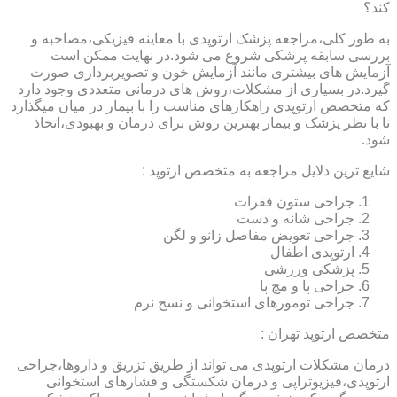
کند؟
به طور کلی،مراجعه پزشک ارتوپدی با معاینه فیزیکی،مصاحبه و
بررسی سابقه پزشکی شروع می شود.در نهایت ممکن است
آزمایش های بیشتری مانند آزمایش خون و تصویربرداری صورت
گیرد.در بسیاری از مشکلات،روش های درمانی متعددی وجود دارد
که متخصص ارتوپدی راهکارهای مناسب را با بیمار در میان میگذارد
تا با نظر پزشک و بیمار بهترین روش برای درمان و بهبودی،اتخاذ
شود.
شایع ترین دلایل مراجعه به متخصص ارتوپد :
جراحی ستون فقرات
جراحی شانه و دست
جراحی تعویض مفاصل زانو و لگن
ارتوپدی اطفال
پزشکی ورزشی
جراحی پا و مچ پا
جراحی تومورهای استخوانی و نسج نرم
متخصص ارتوپد تهران :
درمان مشکلات ارتوپدی می تواند از طریق تزریق و داروها،جراحی
ارتوپدی،فیزیوتراپی و درمان شکستگی و فشارهای استخوانی