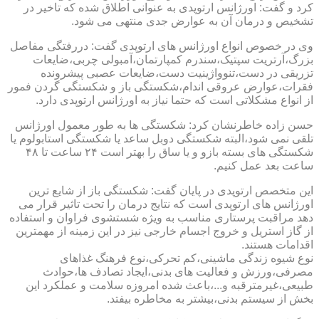
کرد و گفت: اورژانس ارتوپدی به عنوانی اطلاق شده که تاخیر در
تشخیص و درمان آن به عوارض جدی منتهی می شود.
وی در خصوص انواع اورژانس های ارتوپدی گفت: دررفتگی مفاصل
بزرگ،آرتریت سپتیک،سندرم کمپارتمان،آمبولی چربی،ضایعات
تزریقی در دست،تنوواژینیت دست،ضایعات عصبی پیشرونده
فقرات،عوارض عروقی اندام،شکستگی باز و شکستگی گردن فمور
از انواع مشکلاتی است که حتما نیاز به اورژانس ارتوپدی دارد.
حسن زاده خاطرنشان کرد: شکستگی ها به طور معمول اورژانس
تلقی نمی شود،البته شکستگی دوبل ساعد یا شکستگی استابولوم یا
شکستگی های بسته بازو و یا ساق را بهتر است ۲۴ ساعت تا ۴۸
ساعت بعد عمل کنیم.
این متخصص ارتوپدی در پایان گفت: شکستگی باز از شایع ترین
اورژانس های ارتوپدی است که نتایج درمان را تحت تاثیر قرار می
دهد مراقبت پرستاری مناسب به ویژه شستشوی فراوان و استفاده
از گاز استریل و خروج اجسام خارجی نیز در این زمینه از مهمترین
اقدامات هستند.
نوع شیوه زندگی ماشینی،کم تحرکی،نوع فرهنگ غذاهای
مصرفی،ورزش و فعالیت های بدنی،ایجاد تصادف ها،حوادث
طبیعی،غیرمترقبه و...،باعث شده امروزه سلامت و عملکرد این
بخش از سیستم بدنی،بیشتر به مخاطره بیفتد.