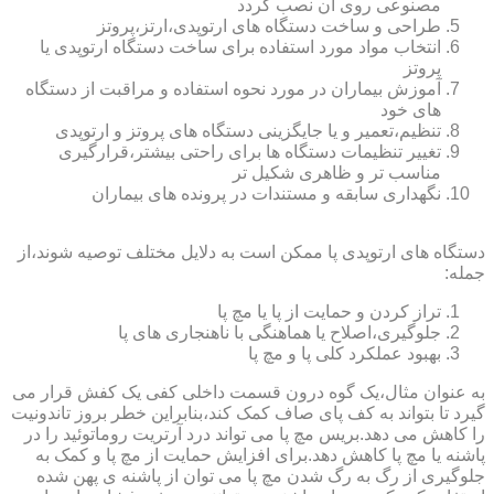
مصنوعی روی آن نصب گردد
طراحی و ساخت دستگاه های ارتوپدی،ارتز،پروتز
انتخاب مواد مورد استفاده برای ساخت دستگاه ارتوپدی یا
پروتز
آموزش بیماران در مورد نحوه استفاده و مراقبت از دستگاه
های خود
تنظیم،تعمیر و یا جایگزینی دستگاه های پروتز و ارتوپدی
تغییر تنظیمات دستگاه ها برای راحتی بیشتر،قرارگیری
مناسب تر و ظاهری شکیل تر
نگهداری سابقه و مستندات در پرونده های بیماران
دستگاه های ارتوپدی پا ممکن است به دلایل مختلف توصیه شوند،از
جمله:
تراز کردن و حمایت از پا یا مچ پا
جلوگیری،اصلاح یا هماهنگی با ناهنجاری های پا
بهبود عملکرد کلی پا و مچ پا
به عنوان مثال،یک گوه درون قسمت داخلی کفی یک کفش قرار می
گیرد تا بتواند به کف پای صاف کمک کند،بنابراین خطر بروز تاندونیت
را کاهش می دهد.بریس مچ پا می تواند درد آرتریت روماتوئید را در
پاشنه یا مچ پا کاهش دهد.برای افزایش حمایت از مچ پا و کمک به
جلوگیری از رگ به رگ شدن مچ پا می توان از پاشنه ی پهن شده