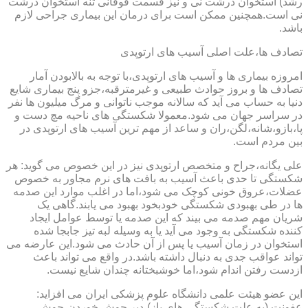
رشد) استخوان درشت نی و نیز قسمت فوقانی تنه استخوان درشت
نی است.همچنین ممکن است برای درمان این بیماری جراحی لازم
باشد.
تصادف ها،علت اصلی آسیب های ارتوپدی
امروزه بیماری ها و آسیب های ارتوپدی،با توجه به بالابودن آمار
تصادف ها و بروز حوادث طبیعی و غیرمترقبه،جزو پنج بیماری شایع
دنیا به حساب می آید که سالانه موجب ناتوانی و مرگ میلیون ها نفر
در سراسر جهان می شود.معمولا شکستگی های ناحیه مچ دست و
پا،بازو،شانه،لگن،ران و ساعد از مهم ترین آسیب های ارتوپدی در
بین مردم است.
علی یگانه،جراح و متخصص ارتوپدی نیز در این خصوص می گوید: هر
شکستگی تا حدی باعث آسیب به بافت های نرم مجاور به خصوص
عضلات،عروق خونی کوچک می شود،اما در اغلب موارد این صدمه
ها در طی بهبودی شکستگی خودبخود بهبود می یابند.گاهی یک
شریان مهم صدمه می بیند که این صدمه یا توسط عوامل ایجاد
کننده شکستگی به وجود می آید یا به وسیله لبه تیز جابجا شده
استخوان در زمان آسیب یا پس از آن حادث می شود.این عارضه می
تواند عواقب جدی به دنبال داشته باشد.در واقع می تواند باعث
ازدست رفتن اندام شود،اما خوشبختانه چندان شایع نیست.
این عضو هیئت علمی دانشگاه علوم پزشکی ایران می افزاید:
عفونت (به علت شکستگی های باز)،دیر جوش خوردن،جوش