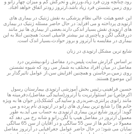
رود.چنانچه وزن فرد زیاد،ورزش و تحرکش کم و میزان چهار زانو و
روی زمین نشستن فرد زیاد باشد،آرتروز زودتر اتفاق خواهد افتاد.
این عضو هیئت عالی نظام پزشکی به نقش ژنتیک در بیماری های
ارتوپدی پرداخته و می افزاید: در حال حاضر مسئله ژنتیک در بیماری
های ارتوپدی نقش بسیار اندکی دارند.بعضی از بیماری ها نیز مانند
دررفتگی لگن و پاچنبری نیز بیشتر فامیلی است؛ همچنین ابتلا به این
بیماری در مقایسه با آرتروز و بروز حوادث،بسیار اندک است.
شایع ترین مشکل ارتوپدی در زنان
بر اساس گزارش سایت پلیس،درد مفاصل زانو،بیشترین درد
مفاصل در میان افراد مختلف به شمار می رود که شیوه نشستن
روی زمین،برخاستن و همچنین افزایش سن،از عوامل تاثیرگذار بر
این موضوع هستند.
حسین فراهینی،رئیس بخش آموزشی ارتوپدی بیمارستان رسول
اکرم(ص) نیز استئوآرتریت یا آرتروز(ساییدگی مفاصل)،دفرمیته ها
مانند زانوی پرانتزی،ضربدری و ساییدگی کشکک(در جوان ها به ویژه
خانم ها) را شایع ترین بیماری های زانو در ارتوپدی نام برده و می
گوید: آرتروز شایع ترین بیماری ارتوپدی به حساب می آید.به طور
معمول آرتروز در مفاصل هیپ یا لگن،زانو و شانه رخ می دهد که
معمولا در خانم ها از سن 55 سالگی و در آقایان از سن 65 سالگی
نمایان می شود؛ در حال حاضر عوامل جغرافیایی در آرتروز مفاصل