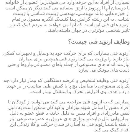
بسیاری از افراد به این حرفه وارد می شوند،زیرا عضوی از خانواده
یا دوستان آنها از پروتز یا ارتز استفاده می کنند.دیگران ممکن است
از حوزه هایی مانند مهندسی،مهندسی زیست شناسی یا زیست
شناسی به این رشته گرایش پیدا کنند.یک انگیزه معمول در تمام
ارتوپد های فنی این است که آنها می خواهند به مردم کمک کنند و
تاثیر شخصی موثرتری در جهان داشته باشند.
وظایف ارتوپد فنی چیست؟
ارتوپد فنی بیمارانی که برای حرکت خود به وسایل و تجهیزات کمکی
نیاز دارند را ویزیت می کند.ارتوپد فنی همچنین برای بیماران
نیازمند،اندام های مصنوعی از جمله پاهای مصنوعی،بازوها و حتی
دست های بیونیک می سازد.
ارتوپد فنی وظیفه تشخیص و عرضه دستگاهی که بیمار نیاز دارد،چه
یک پای مصنوعی یا مفاصل مچ پا یا کفش طبی مناسب را بر عهده
دارد و هدف وی افزایش تحرک و استقلال بیمار است.
بیمارانی که به ارتوپد فنی مراجعه می کنند می توانند از کودکان تا
افراد مسن را شامل شوند.نوزادان و کودکان ممکن است به دلیل
نقص مادرزادی و افراد مسن به دلیل حادثه یا قطع عضو به دلیل
بیماریهایی مثل دیابت و بیماری های عروق به عضو مصنوعی نیاز
داشته باشند.ارتوپد فنی به آسان تر شدن حرکت و کلا زندگی این
افراد کمک می کند.