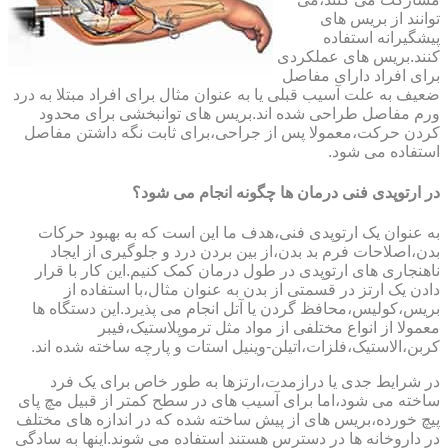
توانند از بریس های
پیشگیرانه استفاده
کنند.بریس های عملکردی
برای افراد دارای مفاصل
ضعیف به علت آسیب قبلی یا به عنوان مثال برای افراد مبتلا به درد
ورم مفاصل طراحی شده اند.بریس های توانبخشی برای محدود
کردن حرکت،معمولا پس از جراحی،برای ثابت نگه داشتن مفاصل
استفاده می شود.
در ارتوپدی فنی درمان ها چگونه انجام می شود؟
به عنوان یک ارتوپدی فنی،هدف ما این است که به بهبود حرکات
بدن،اصلاحات فرم بد بدن،از بین بردن درد و جلوگیری از ایجاد
ناهنجاری های ارتوپدی در طول درمان کمک کنیم.این کار با قرار
دادن یک ارتز در قسمتی از بدن به عنوان مثال،با استفاده از
بریس،کولیس،محافظ گردن یا آتل انجام می پذیرد.این دستگاه ها
معمولا از انواع مختلفی از مواد مثل ترموپلاستیک،فیبر
کربن،الاستیک،فلزات،اتیلن-وینیل استات و پارچه ساخته شده اند.
در شرایط جدی یا درازمدت،ارتزها به طور خاص برای یک فرد
ساخته می شود،اما برای آسیب های در سطح کمتر از قبیل مچ پای
پیچ خورده،بریس های از پیش ساخته شده که در اندازه های مختلف
در داروخانه ها در دسترس هستند استفاده می شوند.اینها به سادگی