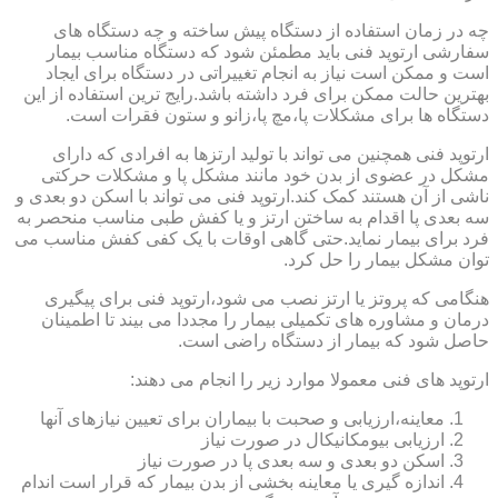
چه در زمان استفاده از دستگاه پیش ساخته و چه دستگاه های
سفارشی ارتوپد فنی باید مطمئن شود که دستگاه مناسب بیمار
است و ممکن است نیاز به انجام تغییراتی در دستگاه برای ایجاد
بهترین حالت ممکن برای فرد داشته باشد.رایج ترین استفاده از این
دستگاه ها برای مشکلات پا،مچ پا،زانو و ستون فقرات است.
ارتوپد فنی همچنین می تواند با تولید ارتزها به افرادی که دارای
مشکل در عضوی از بدن خود مانند مشکل پا و مشکلات حرکتی
ناشی از آن هستند کمک کند.ارتوپد فنی می تواند با اسکن دو بعدی و
سه بعدی پا اقدام به ساختن ارتز و یا کفش طبی مناسب منحصر به
فرد برای بیمار نماید.حتی گاهی اوقات با یک کفی کفش مناسب می
توان مشکل بیمار را حل کرد.
هنگامی که پروتز یا ارتز نصب می شود،ارتوپد فنی برای پیگیری
درمان و مشاوره های تکمیلی بیمار را مجددا می بیند تا اطمینان
حاصل شود که بیمار از دستگاه راضی است.
ارتوپد های فنی معمولا موارد زیر را انجام می دهند:
معاینه،ارزیابی و صحبت با بیماران برای تعیین نیازهای آنها
ارزیابی بیومکانیکال در صورت نیاز
اسکن دو بعدی و سه بعدی پا در صورت نیاز
اندازه گیری یا معاینه بخشی از بدن بیمار که قرار است اندام