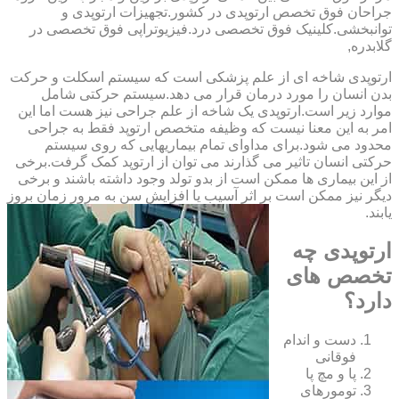
‏جراحان ‏فوق ‏تخصص ‏ارتوپدی ‏در ‏کشور.تجهیزات ارتوپدی و
توانبخشی.کلینیک فوق تخصصی درد.فیزیوتراپی فوق تخصصی در
گلابدره,
ارتوپدی شاخه ای از علم پزشکی است که سیستم اسکلت و حرکت
بدن انسان را مورد درمان قرار می دهد.سیستم حرکتی شامل
موارد زیر است.ارتوپدی یک شاخه از علم جراحی نیز هست اما این
امر به این معنا نیست که وظیفه متخصص ارتوپد فقط به جراحی
محدود می شود.برای مداوای تمام بیماریهایی که روی سیستم
حرکتی انسان تاثیر می گذارند می توان از ارتوپد کمک گرفت.برخی
از این بیماری ها ممکن است از بدو تولد وجود داشته باشند و برخی
دیگر نیز ممکن است بر اثر آسیب یا افزایش سن به مرور زمان بروز
یابند.
ارتوپدی چه
تخصص های
دارد؟
دست و اندام
فوقانی
پا و مچ پا
تومورهای