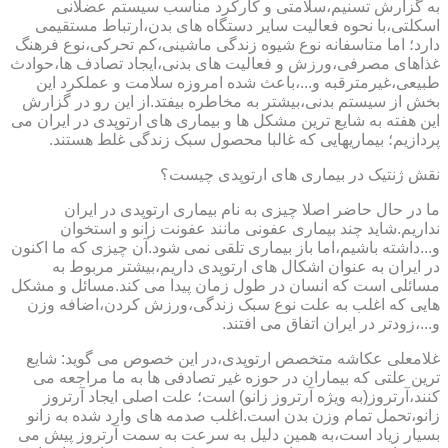
به گزارش تسنیم،سلامتی و کارکرد مناسب سیستم عضلانی
اسکلتی،با نحوه فعالیت سایر دستگاه های بدن،ارتباط مستقیمی
دارد؛ اما متاسفانه نوع شیوه زندگی ماشینی،کم تحرکی،نوع فرهنگ
غذاهای مصرفی،ورزش و فعالیت های بدنی،ایجاد تصادف ها،حوادث
طبیعی،غیرمترقبه و...،باعث شده امروزه سلامت و عملکرد این
بخش از سیستم بدنی،بیشتر به مخاطره بیفتد.از این رو در گزارش
این هفته به شایع ترین مشکل ها و بیماری های ارتوپدی در ایران می
پردازیم؛ بیماریهایی که غالبا محصول سبک زندگی غلط هستند.
نقش ژنتیک در بیماری های ارتوپدی چیست؟
ما در حال حاضر اصلا چیزی به نام بیماری ارتوپدی در ایران
نداریم.شاید چند بیماری عفونی مانند عفونت زانو و استخوان
و...داشته باشیم،اما باز بیماری تلقی نمی شود.آن چیزی که ما اکنون
در ایران به عنوان اشکال های ارتوپدی داریم،بیشتر مربوط به
مسائلی است که انسان در طول زمان پیدا می کند.مسائل و مشکل
هایی که اغلب به علت نوع سبک زندگی،ورزش کردن،اضافه وزن
و...،زودتر در ایران اتفاق می افتند.
غلامعلی عکاشه متخصص ارتوپدی،در این خصوص می گوید: شایع
ترین علتی که بیماران در حوزه غیر تصادفی ها به ما مراجعه می
کنند،آرتروز(به ویژه آرتروز زانو) است؛ علت اصلی ایجاد آرتروز
زانو،تحمل تمام وزن بدن است.اغلب صدمه های وارد شده به زانو
بسیار زیاد است،به همین دلیل به سرعت به سمت آرتروز پیش می