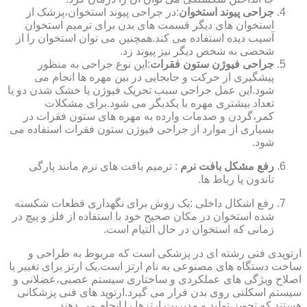
جراحی پیوند استخوان
:در جراحی پیوند استخوان،پزشک از
استخوان های دیگر قسمت های بدن برای ترمیم استخوان
آسیب دیده استفاده می کند.همچنین می توان استخوان را از
شخصی به شخص دیگر نیز پیوند زد.
جراحی فیوژن ستون فقرات
:این نوع جراحی به منظور
پیشگیری از حرکت و جابجایی در بین مهره ها انجام می
شود.این عمل جراحی سبب تحریک فیوژن یا خشک شدن دو یا
تعداد بیشتری مهره با یکدیگر می شود.برای مشکلات
کمر،گردن و صدمات وارده به مهره های ستون فقرات در
بسیاری از موارد از جراحی فیوژن ستون فقرات استفاده می
شود.
رفع مشکل بافت نرم
: ترمیم بافت های نرم مانند پارگی
تاندون یا رباط ها.
رفع اشکال داخلی :یک روش برای نگهداری قطعات شکسته
شده استخوان در مکان صحیح خود با استفاده از فلز و پیچ در
زمانی که استخوان در حال التیام است.
ارتوپدی فنی رشته ای در پزشکی است که مربوط به طراحی و
ساخت دستگاه های مصنوعی به نام ارتز است.یک ارتز برای تغییر یا
اصلاح ویژگی های عملکردی و ساختاری سیستم عصبی،عضلانی و
سیستم اسکلتی روی بدن قرار می گیرد.ارتوپد های فنی پزشکانی
هستند که تجویز،تولید و مدیریت ارتزها را انجام می دهند.