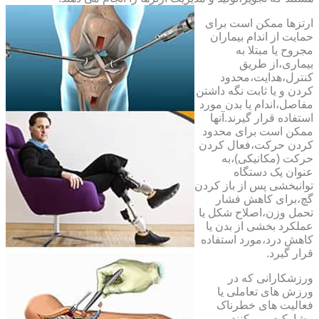
ارتزها ممکن است برای
حمایت از اندام بیماران
مجروح یا مبتلا به
بیماری،از طریق
کنترل،هدایت،محدود
کردن و یا ثابت نگه داشتن
مفاصل،اندام یا بدن مورد
استفاده قرار گیرند.آنها
ممکن است برای محدود
کردن حرکت،فعال کردن
حرکت (مکانیکی)،به
عنوان یک دستگاه
توانبخشی پس از باز کردن
گچ،برای کاهش فشار
تحمل وزن،اصلاح شکل یا
عملکرد بخشی از بدن یا
کاهش درد،مورد استفاده
قرار گیرد.
ورزشکارانی که در
ورزش های تعاملی یا
فعالیت های خطرناک
مشارکت می کنند،می