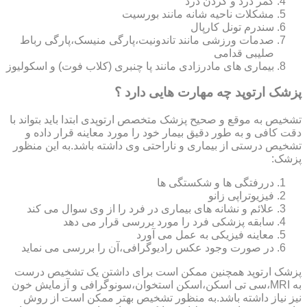
کمر درد و گردن درد
مشکلات ناحیه شانه مانند بورسیت
سندرم تونل کارپال
صدمات ورزشی مانند تاندونیت،پارگی منیسک،پارگی رباط
صلیبی قدامی
بیماری های مادرزادی مانند پا چنبری (کلاب فوت) و اسکولیوز
پزشک ارتوپد چه مهارت هایی دارد ؟
تشخیص به موقع و صحیح پزشک متخصص ارتوپدی ابتدا باید بتواند با
دقت کافی و به طور دقیق بیمار خود را مورد معاینه قرار داده و
تشخیص درستی از بیماری و ناراحتی وی داشته باشد.به این منظور
پزشک:
دررفتگی ها و شکستگی ها
فیزیوتراپی زانو
علائم و نشانه های بیماری در فرد را از وی سوال می کند
سابقه پزشکی فرد را مورد بررسی قرار می دهد
معاینه فیزیکی به عمل می آورد
در صورت وجود عکس رادیوگرافی،آن را بررسی می‎ نماید
پزشک ارتوپد همچنین ممکن است برای داشتن یک تشخیص درست
به MRI،سی تی اسکن،اسکن استخوان،سونوگرافی و آزمایش خون
نیز نیاز داشته باشد.به منظور تشخیص بهتر ممکن است از روش