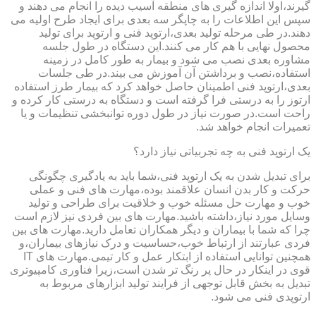
گیرند،اولا اندازه گیری های منطقه آسیب دیده را انجام می دهند و
سپس این اطلاعات را به چاپگر سه بعدی برای ایجاد طرح اولیه می
دهند.در طی مرحله تولید بعدی،ارتوپد فنی و ارتوپد برای تولید
محصول نهایی با هم کار می کنند.این دستگاه در طول جلسه
مشاوره بعدی نصب می شود و بیمار به طور کامل در زمینه
استفاده،نصب و برداشتن آن آموزش می بیند.در طی جلسات
بعدی،ارتوپد فنی اطمینان حاصل خواهد کرد که بیمار طرز استفاده
ارتوز را به درستی فرا گرفته است و دستگاه به درستی کار کرده و
راحت است.در صورت نیاز در طول دوره توانبخشی تنظیمات و یا
تعمیرات انجام خواهد شد.
یک ارتوپد فنی به چه تجربیاتی نیاز دارد؟
برای تبدیل شدن به یک ارتوپد فنی،شما باید به یادگیری چگونگی
حرکت و کار بدن انسان علاقمند بوده،مهارت های فنی و عملی
خوب و مهارت حل مسئله خوب و خلاقیت برای طراحی و تولید
وسایل مورد نیاز،داشته باشید.مهارت های بین فردی نیز لازم است
چرا که شما با بیماران و دیگر همکاران تعامل دارید.مهارت های بین
فردی عبارتند از ارتباط خوب،حساسیت و درک نیازهای بیماران،و
همچنین توانایی استفاده از ابتکار عمل و کار تیمی.مهارت های IT
قوی در اینکار در حال پر رنگ تر شدن است،زیرا فناوری کامپیوتری
تبدیل به بخش قابل توجهی از فرایند تولید ابزارهای مربوط به
ارتوپدی فنی می شود.