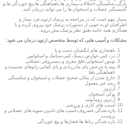
پارگی،شکستگی،اختلالات،بیماری ها،ناهماهنگی ها،پیچ خوردگی ها،و
گسستگی عضلات و استخوان ها را می توانند درمان کنند.
بسیار مهم است که در مراجعه به پزشک ارتوپد،فرد بیمار و
اطرافیان او به خوبی از دستورات پزشک خود پیروی کرده و با
همکاری همه جانبه،طبق نظر پزشک،پیش بروند.
مشکلات و آسیب هایی که توسط متخصص ارتوپد درمان می شود:
ناهنجاری های انگشتان دست و پا
درد کمر،عوارض دیسک کمر،سیاتیک و اسکولیوز
تومور استخوانی،فلج مغزی و دیستروفی عضلانی
پینه پا،چرخش پای مادرزادی و پای کمانی،زانوهای چسبیده و
ناهماهنگی پاها
خارج شدن از مکان صحیح عضلات و استخوان و شکستگی
رشد غیر معمول
آرتروز
پوکی استخوان
آرتروز روماتوئید
آسیب های کاری و ورزشی
پاره شدگی غضروف،آسیب های تاندون،سویه های عضلانی و
بروست
پاره شدگی رباط ها،فشارها و پیچ خوردگی