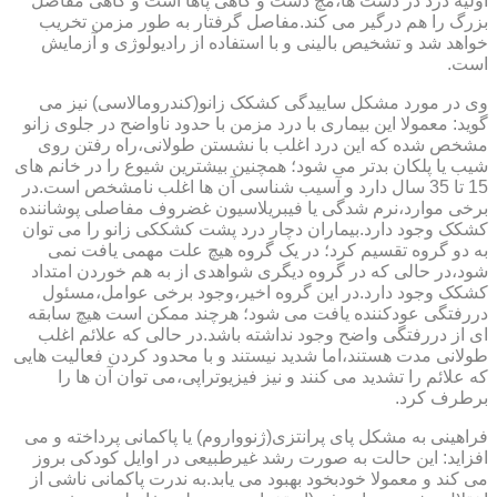
اولیه درد در دست ها،مچ دست و گاهی پاها است و گاهی مفاصل
بزرگ را هم درگیر می کند.مفاصل گرفتار به طور مزمن تخریب
خواهد شد و تشخیص بالینی و با استفاده از رادیولوژی و آزمایش
است.
وی در مورد مشکل ساییدگی کشکک زانو(کندرومالاسی) نیز می
گوید: معمولا این بیماری با درد مزمن با حدود ناواضح در جلوی زانو
مشخص شده که این درد اغلب با نشستن طولانی،راه رفتن روی
شیب یا پلکان بدتر می شود؛ همچنین بیشترین شیوع را در خانم های
15 تا 35 سال دارد و آسیب شناسی آن ها اغلب نامشخص است.در
برخی موارد،نرم شدگی یا فیبریلاسیون غضروف مفاصلی پوشاننده
کشکک وجود دارد.بیماران دچار درد پشت کشککی زانو را می توان
به دو گروه تقسیم کرد؛ در یک گروه هیچ علت مهمی یافت نمی
شود،در حالی که در گروه دیگری شواهدی از به هم خوردن امتداد
کشکک وجود دارد.در این گروه اخیر،وجود برخی عوامل،مسئول
دررفتگی عودکننده یافت می شود؛ هرچند ممکن است هیچ سابقه
ای از دررفتگی واضح وجود نداشته باشد.در حالی که علائم اغلب
طولانی مدت هستند،اما شدید نیستند و با محدود کردن فعالیت هایی
که علائم را تشدید می کنند و نیز فیزیوتراپی،می توان آن ها را
برطرف کرد.
فراهینی به مشکل پای پرانتزی(ژنوواروم) یا پاکمانی پرداخته و می
افزاید: این حالت به صورت رشد غیرطبیعی در اوایل کودکی بروز
می کند و معمولا خودبخود بهبود می یابد.به ندرت پاکمانی ناشی از