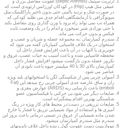
آرتریت سپتیک (septic Arthritis):عفونت مفاصل بزرگ و
عمقی مثل هیپ (Hip) در کودکان اورژانس ارتوپدی است که
در صورت شک و تردید بالینی حتی بدون تاخیر پاراکلینیک،مثل
سونوگرافی یا آزمایشگاهی،اقدام جدی می طلبد کودکی که
همراه تب نمی تواند راه برود یا وزن گذاری روی مفاصل بکند
یا حتی نوزادی شیر نمیخورد و اندام را در یک وضعیت ثابت
فیکس و بدون حرکت می ماند.
سندرم کمپارتمان :به مجموعه عضله و شریان و عصب و
استخوان در یک غلاف فاسیایی کمپارتان گفته می شود که
خونریزی یا التهاب در آن باعث افزایش فشار داخل آن
محفظه فاسیایی شده و باعث آسیب به حیات عصب،عروق و
نکروز عضله بدون بازگشت میشود افزایش فشار داخل
کمپارتمان بالای 30 تا 40 میلیمتر جیوه باعث نابودی آن
عناصر می شود.
آمبولی چربی پس از شکستگی لگن یا استخوانهای بلند ویژه
ران و ساق عارضه جدی آمبولی چربی رخ میدهد.این (Fat
emboli) باعث نارسایی ریه (ARDS) عوارض مغزی و
ضایعات دیگر می شود.بی حرکتی یا فیکساسیون عضو
شکستگی بهترین اقدام پیشگیرانه است.
ضایعات تزریقی در دست:در محیط های کار ویژه در رنگ
آمیزی ها و استفاده از مواد شیمیایی تزریق با فشار یا خارج
شدن ماده شیمیایی از عروق در شیمی درمانی باعث بروز این
سندرم مثل سندرم کمپارتمان میشود.
تنوواژینیت دست عفونت گول زننده داخل غلاف تاندونهای