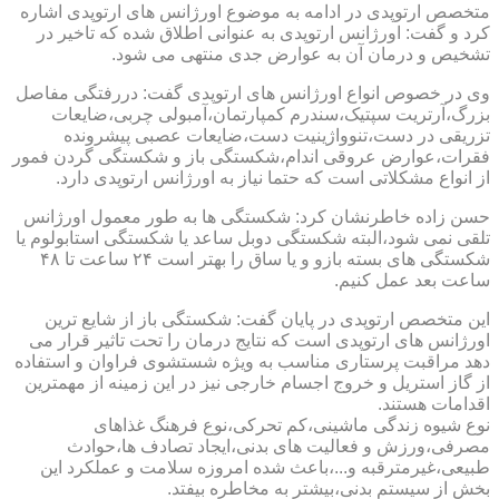
متخصص ارتوپدی در ادامه به موضوع اورژانس های ارتوپدی اشاره
کرد و گفت: اورژانس ارتوپدی به عنوانی اطلاق شده که تاخیر در
تشخیص و درمان آن به عوارض جدی منتهی می شود.
وی در خصوص انواع اورژانس های ارتوپدی گفت: دررفتگی مفاصل
بزرگ،آرتریت سپتیک،سندرم کمپارتمان،آمبولی چربی،ضایعات
تزریقی در دست،تنوواژینیت دست،ضایعات عصبی پیشرونده
فقرات،عوارض عروقی اندام،شکستگی باز و شکستگی گردن فمور
از انواع مشکلاتی است که حتما نیاز به اورژانس ارتوپدی دارد.
حسن زاده خاطرنشان کرد: شکستگی ها به طور معمول اورژانس
تلقی نمی شود،البته شکستگی دوبل ساعد یا شکستگی استابولوم یا
شکستگی های بسته بازو و یا ساق را بهتر است ۲۴ ساعت تا ۴۸
ساعت بعد عمل کنیم.
این متخصص ارتوپدی در پایان گفت: شکستگی باز از شایع ترین
اورژانس های ارتوپدی است که نتایج درمان را تحت تاثیر قرار می
دهد مراقبت پرستاری مناسب به ویژه شستشوی فراوان و استفاده
از گاز استریل و خروج اجسام خارجی نیز در این زمینه از مهمترین
اقدامات هستند.
نوع شیوه زندگی ماشینی،کم تحرکی،نوع فرهنگ غذاهای
مصرفی،ورزش و فعالیت های بدنی،ایجاد تصادف ها،حوادث
طبیعی،غیرمترقبه و...،باعث شده امروزه سلامت و عملکرد این
بخش از سیستم بدنی،بیشتر به مخاطره بیفتد.