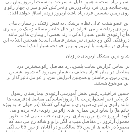
بسیار زیاد است،به همین دلیل به سرعت به سمت آرتروز پیش می
رود.چنانچه وزن فرد زیاد،ورزش و تحرکش کم و میزان چهار زانو و
روی زمین نشستن فرد زیاد باشد،آرتروز زودتر اتفاق خواهد افتاد.
این عضو هیئت عالی نظام پزشکی به نقش ژنتیک در بیماری های
ارتوپدی پرداخته و می افزاید: در حال حاضر مسئله ژنتیک در بیماری
های ارتوپدی نقش بسیار اندکی دارند.بعضی از بیماری ها نیز مانند
دررفتگی لگن و پاچنبری نیز بیشتر فامیلی است؛ همچنین ابتلا به این
بیماری در مقایسه با آرتروز و بروز حوادث،بسیار اندک است.
شایع ترین مشکل ارتوپدی در زنان
بر اساس گزارش سایت پلیس،درد مفاصل زانو،بیشترین درد
مفاصل در میان افراد مختلف به شمار می رود که شیوه نشستن
روی زمین،برخاستن و همچنین افزایش سن،از عوامل تاثیرگذار بر
این موضوع هستند.
حسین فراهینی،رئیس بخش آموزشی ارتوپدی بیمارستان رسول
اکرم(ص) نیز استئوآرتریت یا آرتروز(ساییدگی مفاصل)،دفرمیته ها
مانند زانوی پرانتزی،ضربدری و ساییدگی کشکک(در جوان ها به ویژه
خانم ها) را شایع ترین بیماری های زانو در ارتوپدی نام برده و می
گوید: آرتروز شایع ترین بیماری ارتوپدی به حساب می آید.به طور
معمول آرتروز در مفاصل هیپ یا لگن،زانو و شانه رخ می دهد که
معمولا در خانم ها از سن 55 سالگی و در آقایان از سن 65 سالگی