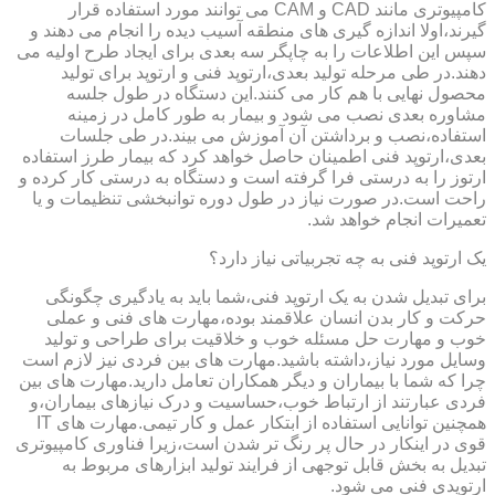
کامپیوتری مانند CAD و CAM می توانند مورد استفاده قرار
گیرند،اولا اندازه گیری های منطقه آسیب دیده را انجام می دهند و
سپس این اطلاعات را به چاپگر سه بعدی برای ایجاد طرح اولیه می
دهند.در طی مرحله تولید بعدی،ارتوپد فنی و ارتوپد برای تولید
محصول نهایی با هم کار می کنند.این دستگاه در طول جلسه
مشاوره بعدی نصب می شود و بیمار به طور کامل در زمینه
استفاده،نصب و برداشتن آن آموزش می بیند.در طی جلسات
بعدی،ارتوپد فنی اطمینان حاصل خواهد کرد که بیمار طرز استفاده
ارتوز را به درستی فرا گرفته است و دستگاه به درستی کار کرده و
راحت است.در صورت نیاز در طول دوره توانبخشی تنظیمات و یا
تعمیرات انجام خواهد شد.
یک ارتوپد فنی به چه تجربیاتی نیاز دارد؟
برای تبدیل شدن به یک ارتوپد فنی،شما باید به یادگیری چگونگی
حرکت و کار بدن انسان علاقمند بوده،مهارت های فنی و عملی
خوب و مهارت حل مسئله خوب و خلاقیت برای طراحی و تولید
وسایل مورد نیاز،داشته باشید.مهارت های بین فردی نیز لازم است
چرا که شما با بیماران و دیگر همکاران تعامل دارید.مهارت های بین
فردی عبارتند از ارتباط خوب،حساسیت و درک نیازهای بیماران،و
همچنین توانایی استفاده از ابتکار عمل و کار تیمی.مهارت های IT
قوی در اینکار در حال پر رنگ تر شدن است،زیرا فناوری کامپیوتری
تبدیل به بخش قابل توجهی از فرایند تولید ابزارهای مربوط به
ارتوپدی فنی می شود.