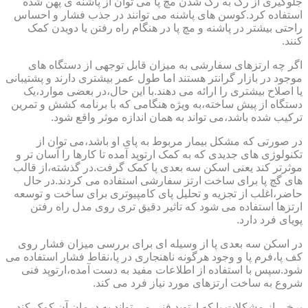
جلوگیری از رگ به رگ شدن مچ پا می توان از پاشنه ی پهن شده
استفاده کرد.کوسن های پاشنه می توانند در جذب فشار و احساس
راحتی بیشتر در پاشنه و مچ پا در هنگام راه رفتن یا دویدن کمک
کنند.
اگر چه ارتزهای سفارشی به میزان قابل توجهی از دستگاه های
موجود در بازار گرانتر هستند اما طول عمر بیشتری دارند و پشتیبانی
یا اصلاح بیشتری را ارائه می دهند.با این حال،در بعضی موارد،یک
دستگاه از پیش ساخته،به ویژه هنگامی که با برنامه کشش و تمرین
ترکیب شده باشد،می تواند به همان اندازه موثر واقع شود.
در صورتی که مشکل بیمار مربوط به پای او باشد،می توان از
تکنولوژی های جدیدی که به کمک ارتوپد آمده تا کارها را آسان تر و
موثرتر کند یعنی اسکن سه بعدی پا کمک گرفت.در گذشته،از قالب
های گچ پا برای ساخت ارتز سفارشی استفاده می کردند.در حال
حاضر،اغلب از تجزیه و تحلیل پای کامپیوتری برای ساخت و توسعه
ارتزها استفاده می شود که تاثیر دقیق تری روی مدل راه رفتن
پویای فرد دارد.
در اسکن سه بعدی پا از وسیله ای برای بررسی میزان فشار روی
کف پا،فرم پا و وجود هرگونه ناهنجاری در پا،نقاط فشار استفاده می
شود.سپس با استفاده از اطلاعات مفید به دست آمده،ارتوپد فنی
شروع به ساخت ارتزهای مورد نیاز فرد می کند.
برخی از مشکلات پا که ارتوپد فنی می تواند به درمان آن کمک کند