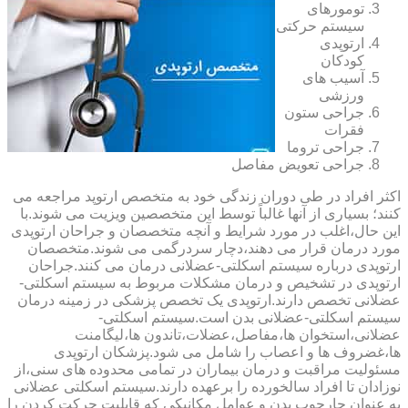
تومورهای
سیستم حرکتی
ارتوپدی
کودکان
آسیب های
ورزشی
جراحی ستون
فقرات
جراحی تروما
جراحی تعویض مفاصل
اکثر افراد در طی دوران زندگی خود به متخصص ارتوپد مراجعه می
کنند؛ بسیاری از آنها غالباً توسط این متخصصین ویزیت می شوند.با
این حال،اغلب در مورد شرایط و آنچه متخصصان و جراحان ارتوپدی
مورد درمان قرار می دهند،دچار سردرگمی می شوند.متخصصان
ارتوپدی درباره سیستم اسکلتی-عضلانی درمان می کنند.جراحان
ارتوپدی در تشخیص و درمان مشکلات مربوط به سیستم اسکلتی-
عضلانی تخصص دارند.ارتوپدی یک تخصص پزشکی در زمینه درمان
سیستم اسکلتی-عضلانی بدن است.سیستم اسکلتی-
عضلانی،استخوان ها،مفاصل،عضلات،تاندون ها،لیگامنت
ها،غضروف ها و اعصاب را شامل می شود.پزشکان ارتوپدی
مسئولیت مراقبت و درمان بیماران در تمامی محدوده های سنی،از
نوزادان تا افراد سالخورده را برعهده دارند.سیستم اسکلتی عضلانی
به عنوان چارچوب بدن و عوامل مکانیکی که قابلیت حرکت کردن را