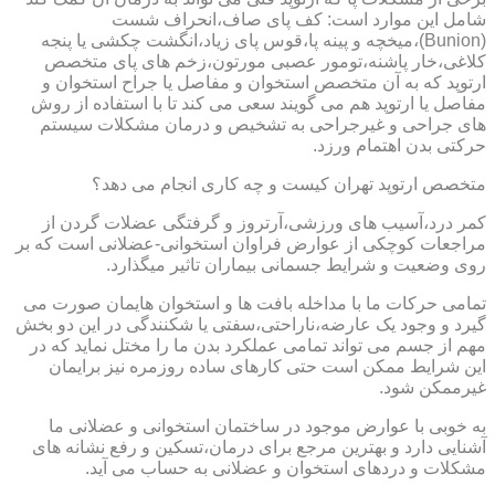
شامل این موارد است: کف پای صاف،انحراف شست
(Bunion)،میخچه و پینه پا،قوس پای زیاد،انگشت چکشی یا پنجه
کلاغی،خار پاشنه،تومور عصبی مورتون،زخم های پای متخصص
ارتوپد که به آن متخصص استخوان و مفاصل یا جراح استخوان و
مفاصل یا ارتوپد هم می گویند سعی می کند تا با استفاده از روش
های جراحی و غیرجراحی به تشخیص و درمان مشکلات سیستم
حرکتی بدن اهتمام ورزد.
متخصص ارتوپد تهران کیست و چه کاری انجام می دهد؟
کمر درد،آسیب های ورزشی،آرتروز و گرفتگی عضلات گردن از
مراجعات کوچکی از عوارض فراوان استخوانی-عضلانی است که بر
روی وضعیت و شرایط جسمانی بیماران تاثیر میگذارد.
تمامی حرکات ما با مداخله بافت ها و استخوان هایمان صورت می
گیرد و وجود یک عارضه،ناراحتی،سفتی یا شکنندگی در این دو بخش
مهم از جسم می تواند تمامی عملکرد بدن ما را مختل نماید که در
این شرایط ممکن است حتی کارهای ساده روزمره نیز برایمان
غیرممکن شود.
به خوبی با عوارض موجود در ساختمان استخوانی و عضلانی ما
آشنایی دارد و بهترین مرجع برای درمان،تسکین و رفع نشانه های
مشکلات و دردهای استخوان و عضلانی به حساب می آید.