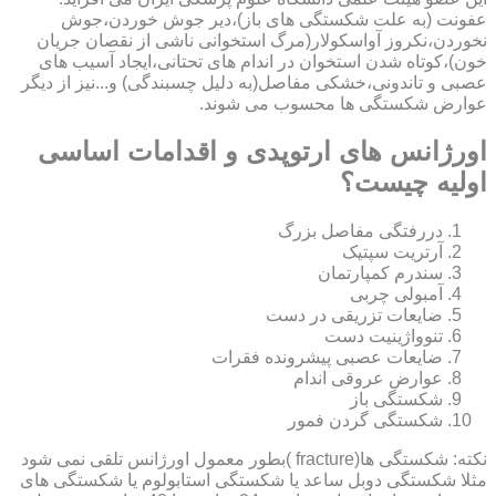
عفونت (به علت شکستگی های باز)،دیر جوش خوردن،جوش
نخوردن،نکروز آواسکولار(مرگ استخوانی ناشی از نقصان جریان
خون)،کوتاه شدن استخوان در اندام های تحتانی،ایجاد آسیب های
عصبی و تاندونی،خشکی مفاصل(به دلیل چسبندگی) و...نیز از دیگر
عوارض شکستگی ها محسوب می شوند.
اورژانس های ارتوپدی و اقدامات اساسی
اولیه چیست؟
دررفتگی مفاصل بزرگ
آرتریت سپتیک
سندرم کمپارتمان
آمبولی چربی
ضایعات تزریقی در دست
تنوواژینیت دست
ضایعات عصبی پیشرونده فقرات
عوارض عروقی اندام
شکستگی باز
شکستگی گردن فمور
نکته: شکستگی ها(fracture )بطور معمول اورژانس تلقی نمی شود
مثلا شکستگی دوبل ساعد یا شکستگی استابولوم یا شکستگی های