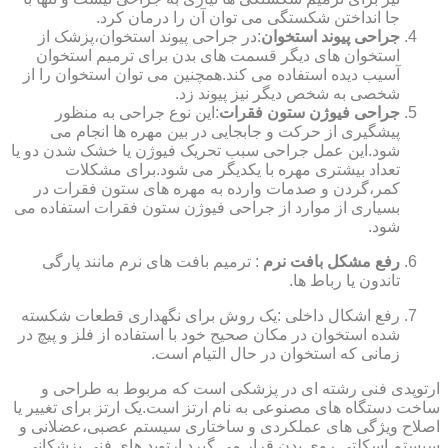
جا انداختن شکستگی می توان آن را درمان کرد.
جراحی پیوند استخوان
:در جراحی پیوند استخوان،پزشک از
استخوان های دیگر قسمت های بدن برای ترمیم استخوان
آسیب دیده استفاده می کند.همچنین می توان استخوان را از
شخصی به شخص دیگر نیز پیوند زد.
جراحی فیوژن ستون فقرات
:این نوع جراحی به منظور
پیشگیری از حرکت و جابجایی در بین مهره ها انجام می
شود.این عمل جراحی سبب تحریک فیوژن یا خشک شدن دو یا
تعداد بیشتری مهره با یکدیگر می شود.برای مشکلات
کمر،گردن و صدمات وارده به مهره های ستون فقرات در
بسیاری از موارد از جراحی فیوژن ستون فقرات استفاده می
شود.
رفع مشکل بافت نرم
: ترمیم بافت های نرم مانند پارگی
تاندون یا رباط ها.
رفع اشکال داخلی :یک روش برای نگهداری قطعات شکسته
شده استخوان در مکان صحیح خود با استفاده از فلز و پیچ در
زمانی که استخوان در حال التیام است.
ارتوپدی فنی رشته ای در پزشکی است که مربوط به طراحی و
ساخت دستگاه های مصنوعی به نام ارتز است.یک ارتز برای تغییر یا
اصلاح ویژگی های عملکردی و ساختاری سیستم عصبی،عضلانی و
سیستم اسکلتی روی بدن قرار می گیرد.ارتوپد های فنی پزشکانی