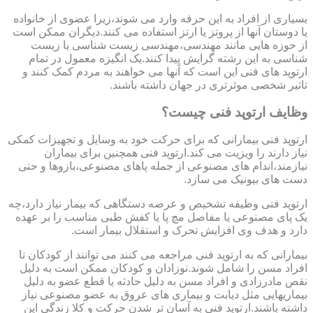
بسیاری از افراد به این حرفه وارد می شوند،زیرا عضوی از خانواده
یا دوستان آنها از پروتز یا ارتز استفاده می کنند.دیگران ممکن است
از حوزه هایی مانند مهندسی،مهندسی زیست شناسی یا زیست
شناسی به این رشته گرایش پیدا کنند.یک انگیزه معمول در تمام
ارتوپد های فنی این است که آنها می خواهند به مردم کمک کنند و
تاثیر شخصی موثرتری در جهان داشته باشند.
وظایف ارتوپد فنی چیست؟
ارتوپد فنی بیمارانی که برای حرکت خود به وسایل و تجهیزات کمکی
نیاز دارند را ویزیت می کند.ارتوپد فنی همچنین برای بیماران
نیازمند،اندام های مصنوعی از جمله پاهای مصنوعی،بازوها و حتی
دست های بیونیک می سازد.
ارتوپد فنی وظیفه تشخیص و عرضه دستگاهی که بیمار نیاز دارد،چه
یک پای مصنوعی یا مفاصل مچ پا یا کفش طبی مناسب را بر عهده
دارد و هدف وی افزایش تحرک و استقلال بیمار است.
بیمارانی که به ارتوپد فنی مراجعه می کنند می توانند از کودکان تا
افراد مسن را شامل شوند.نوزادان و کودکان ممکن است به دلیل
نقص مادرزادی و افراد مسن به دلیل حادثه یا قطع عضو به دلیل
بیماریهایی مثل دیابت و بیماری های عروق به عضو مصنوعی نیاز
داشته باشند.ارتوپد فنی به آسان تر شدن حرکت و کلا زندگی این