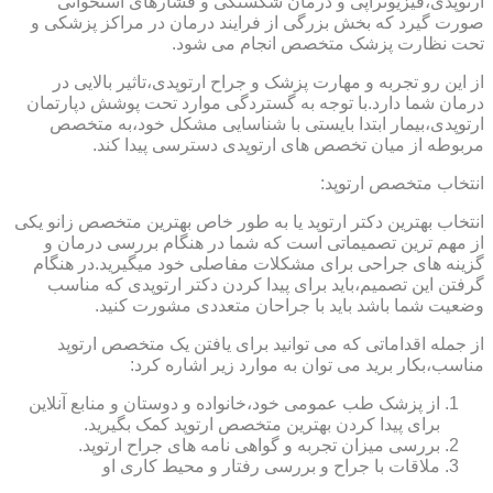
ارتوپدی،فیزیوتراپی و درمان شکستگی و فشارهای استخوانی
صورت گیرد که بخش بزرگی از فرایند درمان در مراکز پزشکی و
تحت نظارت پزشک متخصص انجام می شود.
از این رو تجربه و مهارت پزشک و جراح ارتوپدی،تاثیر بالایی در
درمان شما دارد.با توجه به گستردگی موارد تحت پوشش دپارتمان
ارتوپدی،بیمار ابتدا بایستی با شناسایی مشکل خود،به متخصص
مربوطه از میان تخصص های ارتوپدی دسترسی پیدا کند.
انتخاب متخصص ارتوپد:
انتخاب بهترین دکتر ارتوپد یا به طور خاص بهترین متخصص زانو یکی
از مهم ترین تصمیماتی است که شما در هنگام بررسی درمان و
گزینه های جراحی برای مشکلات مفاصلی خود میگیرید.در هنگام
گرفتن این تصمیم،باید برای پیدا کردن دکتر ارتوپدی که مناسب
وضعیت شما باشد باید با جراحان متعددی مشورت کنید.
از جمله اقداماتی که می توانید برای یافتن یک متخصص ارتوپد
مناسب،بکار برید می توان به موارد زیر اشاره کرد:
از پزشک طب عمومی خود،خانواده و دوستان و منابع آنلاین
برای پیدا کردن بهترین متخصص ارتوپد کمک بگیرید.
بررسی میزان تجربه و گواهی نامه های جراح ارتوپد.
ملاقات با جراح و بررسی رفتار و محیط کاری او