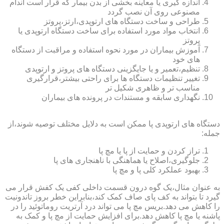
اندازه گیری یا معاینه بخشی از بدن بیمار که قرار است اندام
مصنوعی روی آن نصب گردد
طراحی و ساخت دستگاه های ارتوپدی،ارتز،پروتز
انتخاب مواد مورد استفاده برای ساخت دستگاه ارتوپدی یا
پروتز
آموزش بیماران در مورد نحوه استفاده و مراقبت از دستگاه
های خود
تنظیم،تعمیر و یا جایگزینی دستگاه های پروتز و ارتوپدی
تغییر تنظیمات دستگاه ها برای راحتی بیشتر،قرارگیری
مناسب تر و ظاهری شکیل تر
نگهداری سابقه و مستندات در پرونده های بیماران
دستگاه های ارتوپدی پا ممکن است به دلایل مختلف توصیه شوند،از
جمله:
تراز کردن و حمایت از پا یا مچ پا
جلوگیری،اصلاح یا هماهنگی با ناهنجاری های پا
بهبود عملکرد کلی پا و مچ پا
به عنوان مثال،یک گوه درون قسمت داخلی کفی یک کفش قرار می
گیرد تا بتواند به کف پای صاف کمک کند،بنابراین خطر بروز تاندونیت
را کاهش می دهد.بریس مچ پا می تواند درد آرتریت روماتوئید را در
پاشنه یا مچ پا کاهش دهد.برای افزایش حمایت از مچ پا و کمک به