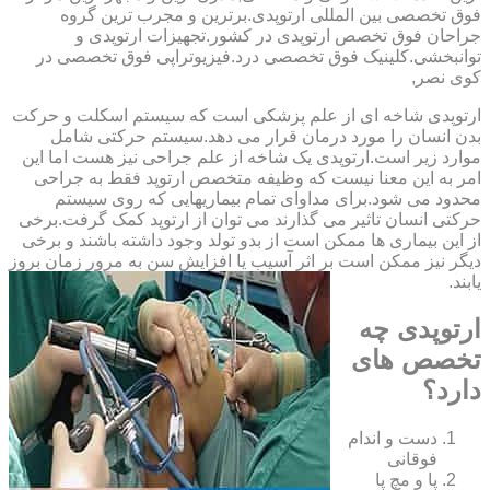
فوق تخصصی بین المللی ارتوپدی.برترین ‏و ‏مجرب ‏ترین ‏گروه
‏جراحان ‏فوق ‏تخصص ‏ارتوپدی ‏در ‏کشور.تجهیزات ارتوپدی و
توانبخشی.کلینیک فوق تخصصی درد.فیزیوتراپی فوق تخصصی در
کوی نصر,
ارتوپدی شاخه ای از علم پزشکی است که سیستم اسکلت و حرکت
بدن انسان را مورد درمان قرار می دهد.سیستم حرکتی شامل
موارد زیر است.ارتوپدی یک شاخه از علم جراحی نیز هست اما این
امر به این معنا نیست که وظیفه متخصص ارتوپد فقط به جراحی
محدود می شود.برای مداوای تمام بیماریهایی که روی سیستم
حرکتی انسان تاثیر می گذارند می توان از ارتوپد کمک گرفت.برخی
از این بیماری ها ممکن است از بدو تولد وجود داشته باشند و برخی
دیگر نیز ممکن است بر اثر آسیب یا افزایش سن به مرور زمان بروز
یابند.
ارتوپدی چه
تخصص های
دارد؟
دست و اندام
فوقانی
پا و مچ پا