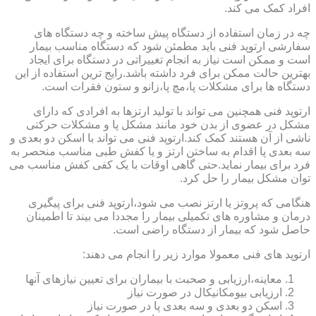
افراد کمک می کند.
چه در زمان استفاده از دستگاه پیش ساخته و چه دستگاه های
سفارشی ارتوپد فنی باید مطمئن شود که دستگاه مناسب بیمار
است و ممکن است نیاز به انجام تغییراتی در دستگاه برای ایجاد
بهترین حالت ممکن برای فرد داشته باشد.رایج ترین استفاده از این
دستگاه ها برای مشکلات پا،مچ پا،زانو و ستون فقرات است.
ارتوپد فنی همچنین می تواند با تولید ارتزها به افرادی که دارای
مشکل در عضوی از بدن خود مانند مشکل پا و مشکلات حرکتی
ناشی از آن هستند کمک کند.ارتوپد فنی می تواند با اسکن دو بعدی و
سه بعدی پا اقدام به ساختن ارتز و یا کفش طبی مناسب منحصر به
فرد برای بیمار نماید.حتی گاهی اوقات با یک کفی کفش مناسب می
توان مشکل بیمار را حل کرد.
هنگامی که پروتز یا ارتز نصب می شود،ارتوپد فنی برای پیگیری
درمان و مشاوره های تکمیلی بیمار را مجددا می بیند تا اطمینان
حاصل شود که بیمار از دستگاه راضی است.
ارتوپد های فنی معمولا موارد زیر را انجام می دهند:
معاینه،ارزیابی و صحبت با بیماران برای تعیین نیازهای آنها
ارزیابی بیومکانیکال در صورت نیاز
اسکن دو بعدی و سه بعدی پا در صورت نیاز