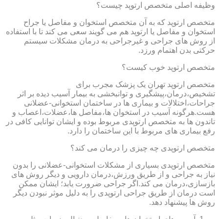
وظیفه اصلی متخصص ارتوپد چیست؟
متخصص ارتوپد که به آن متخصص استخوان و مفاصل یا جراح
استخوان و مفاصل یا ارتوپد هم می گویند سعی می کند تا با استفاده
از روش های جراحی و غیرجراحی به درمان مشکلات سیستم
حرکتی بدن اهتمام ورزد.
متخصص ارتوپد خوب کیست؟
متخصص ارتوپد تهران یک پزشک مجرب برای
تشخیص،درمان،پیشگیری و توانبخشی به بیمار آسیب دیده بر اثر
جراحات،اختلالات و بیماری ها در ساختمان استخوانی-عضلانی
هست.هرگونه آسیب در استخوان ها،مفاصل ها،عضلات،اعصاب و
تاندون ها به متخصص ارتوپدی مربوط بوده و ایشان توانایی کافی در
رفع بیماری های مربوط با این ساختمان را دارد.
متخصص ارتوپدی چه چیزی را درمان می کند؟
متخصص ارتوپدی بسیاری از مشکلات استخوانی-عضلانی را بدون
نیاز به جراحی و از طریق ورزش،درمان دارویی و دیگر روش های
بازسازی،درمان می کند.اگر جراحی ضرورت یابد؛ ایشان ممکن
است درمان از طریق جراحی ارتوپدی را به دلیل موثر نبودن دیگر
روش ها پیشنهاد دهد.