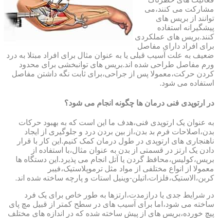
مشارکت می کنند،می
توانند از بریس های
پیشگیرانه استفاده
کنند.بریس های عملکردی
برای افراد دارای مفاصل
ضعیف به علت آسیب قبلی یا به عنوان مثال برای افراد مبتلا به درد
ورم مفاصل طراحی شده اند.بریس های توانبخشی برای محدود
کردن حرکت،معمولا پس از جراحی،برای ثابت نگه داشتن مفاصل
استفاده می شود.
در ارتوپدی فنی درمان ها چگونه انجام می شود؟
به عنوان یک ارتوپدی فنی،هدف ما این است که به بهبود حرکات
بدن،اصلاحات فرم بد بدن،از بین بردن درد و جلوگیری از ایجاد
ناهنجاری های ارتوپدی در طول درمان کمک کنیم.این کار با قرار
دادن یک ارتز در قسمتی از بدن به عنوان مثال،با استفاده از
بریس،کولیس،محافظ گردن یا آتل انجام می پذیرد.این دستگاه ها
معمولا از انواع مختلفی از مواد مثل ترموپلاستیک،فیبر
کربن،الاستیک،فلزات،اتیلن-وینیل استات و پارچه ساخته شده اند.
در شرایط جدی یا درازمدت،ارتزها به طور خاص برای یک فرد
ساخته می شود،اما برای آسیب های در سطح کمتر از قبیل مچ پای
پیچ خورده،بریس های از پیش ساخته شده که در اندازه های مختلف