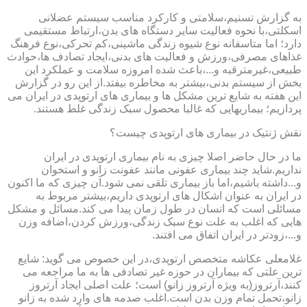
به گزارش تسنیم،سلامتی و کارکرد مناسب سیستم عضلانی
اسکلتی،با نحوه فعالیت سایر دستگاه های بدن،ارتباط مستقیمی
دارد؛ اما متاسفانه نوع شیوه زندگی ماشینی،کم تحرکی،نوع فرهنگ
غذاهای مصرفی،ورزش و فعالیت های بدنی،ایجاد تصادف ها،حوادث
طبیعی،غیرمترقبه و...،باعث شده امروزه سلامت و عملکرد این
بخش از سیستم بدنی،بیشتر به مخاطره بیفتد.از این رو در گزارش
این هفته به شایع ترین مشکل ها و بیماری های ارتوپدی در ایران می
پردازیم؛ بیماریهایی که غالبا محصول سبک زندگی غلط هستند.
نقش ژنتیک در بیماری های ارتوپدی چیست؟
ما در حال حاضر اصلا چیزی به نام بیماری ارتوپدی در ایران
نداریم.شاید چند بیماری عفونی مانند عفونت زانو و استخوان
و...داشته باشیم،اما باز بیماری تلقی نمی شود.آن چیزی که ما اکنون
در ایران به عنوان اشکال های ارتوپدی داریم،بیشتر مربوط به
مسائلی است که انسان در طول زمان پیدا می کند.مسائل و مشکل
هایی که اغلب به علت نوع سبک زندگی،ورزش کردن،اضافه وزن
و...،زودتر در ایران اتفاق می افتند.
غلامعلی عکاشه متخصص ارتوپدی،در این خصوص می گوید: شایع
ترین علتی که بیماران در حوزه غیر تصادفی ها به ما مراجعه می
کنند،آرتروز(به ویژه آرتروز زانو) است؛ علت اصلی ایجاد آرتروز
زانو،تحمل تمام وزن بدن است.اغلب صدمه های وارد شده به زانو