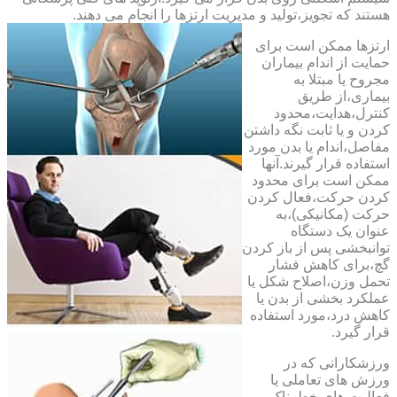
هستند که تجویز،تولید و مدیریت ارتزها را انجام می دهند.
ارتزها ممکن است برای
حمایت از اندام بیماران
مجروح یا مبتلا به
بیماری،از طریق
کنترل،هدایت،محدود
کردن و یا ثابت نگه داشتن
مفاصل،اندام یا بدن مورد
استفاده قرار گیرند.آنها
ممکن است برای محدود
کردن حرکت،فعال کردن
حرکت (مکانیکی)،به
عنوان یک دستگاه
توانبخشی پس از باز کردن
گچ،برای کاهش فشار
تحمل وزن،اصلاح شکل یا
عملکرد بخشی از بدن یا
کاهش درد،مورد استفاده
قرار گیرد.
ورزشکارانی که در
ورزش های تعاملی یا
فعالیت های خطرناک