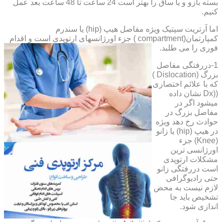
بسته بازو و یا ساق را بهتر است 24 ساعت تا 48 ساعت بعد عمل
کنیم.
اما آرتریت سپتیک ویژه مفاصل هیپ (hip) یا سندرم
کمپارتمان(compartment ) جزء اورژانسهای ارتوپدی است و اقدام
فوری را می طلبد.
1-دررفتگی مفاصل
بزرگ (Dislocation )
که با علائم اختصاری
((Dx نشان داده
میشود اگر در
مفاصل بزرگ در
حوادث رخ دهد ویژه
در هیپ (hip) یا زانو
(Knee) جزء
اورژانسی ترین
مشکلات ارتوپدی
است دررفتگی زانو
حتی رادیوگرافی
لازم نیست به محض
تشخیص باید جا
اندازی شود.