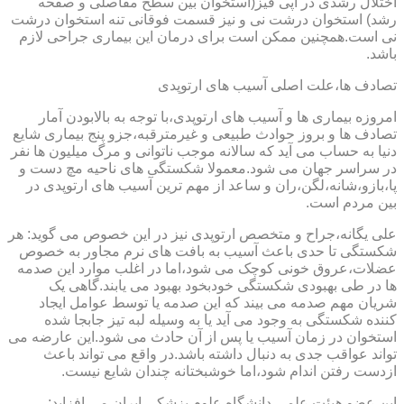
اختلال رشدی در اپی فیز(استخوان بین سطح مفاصلی و صفحه
رشد) استخوان درشت نی و نیز قسمت فوقانی تنه استخوان درشت
نی است.همچنین ممکن است برای درمان این بیماری جراحی لازم
باشد.
تصادف ها،علت اصلی آسیب های ارتوپدی
امروزه بیماری ها و آسیب های ارتوپدی،با توجه به بالابودن آمار
تصادف ها و بروز حوادث طبیعی و غیرمترقبه،جزو پنج بیماری شایع
دنیا به حساب می آید که سالانه موجب ناتوانی و مرگ میلیون ها نفر
در سراسر جهان می شود.معمولا شکستگی های ناحیه مچ دست و
پا،بازو،شانه،لگن،ران و ساعد از مهم ترین آسیب های ارتوپدی در
بین مردم است.
علی یگانه،جراح و متخصص ارتوپدی نیز در این خصوص می گوید: هر
شکستگی تا حدی باعث آسیب به بافت های نرم مجاور به خصوص
عضلات،عروق خونی کوچک می شود،اما در اغلب موارد این صدمه
ها در طی بهبودی شکستگی خودبخود بهبود می یابند.گاهی یک
شریان مهم صدمه می بیند که این صدمه یا توسط عوامل ایجاد
کننده شکستگی به وجود می آید یا به وسیله لبه تیز جابجا شده
استخوان در زمان آسیب یا پس از آن حادث می شود.این عارضه می
تواند عواقب جدی به دنبال داشته باشد.در واقع می تواند باعث
ازدست رفتن اندام شود،اما خوشبختانه چندان شایع نیست.
این عضو هیئت علمی دانشگاه علوم پزشکی ایران می افزاید: