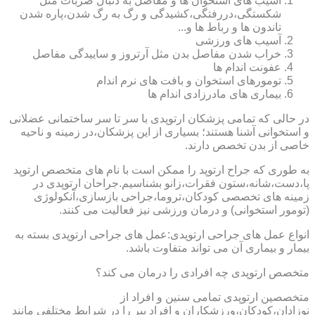
آسیب های استخوان ها و مفاصل به دنبال ضربات مثل
شکستگی،دررفتگی،کشیدگی و رگ به رگ شدن،پاره شدن
تاندون ها و رباط ها و...
آسیب های ورزشی
خراب شدن مفاصل بدن مثل آرتروز و ساییدگی مفاصل
عفونت اندام ها
تومورهای استخوان و بافت های نرم اندام
بیماری های مادرزادی اندام ها
در حالی که تمامی پزشکان ارتوپدی با سر تا سر ساختمانی عضلانی
و استخوانی آشنا هستند؛ بسیاری از این پزشکان،در زمینه و ناحیه
خاصی از بدن تخصص دارند.
به طوری که جراح ارتوپد را ممکن است با نام های متخصص ارتوپد
پا،دست،شانه،ستون فقرات،زانو بشناسیم.جراحان ارتوپدی در
زمینه های تخصصی کودکان،تروما،جراحی بازسازی،آنکولوژی
(تومور استخوانی) و درمان ورزشی نیز فعالیت می کنند.
انواع عمل های جراحی ارتوپدی:عمل های جراحی ارتوپدی بسته به
بیمار و بیماری آن می تواند متفاوت باشد.
متخصص ارتوپدی چه افرادی را درمان می کند؟
متخصصین ارتوپدی تمامی سنین و افراد از
نوزادان،کودکان،ورزشکاران و افراد پیر را در شرایط مختلفی مانند