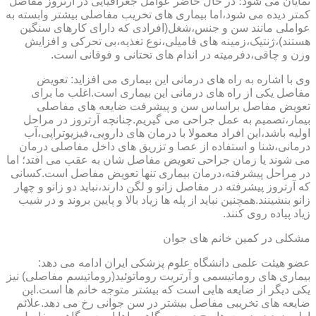
نمایان می شود؛ در حال حاضر عوامل جغرافیایی در آرتروز مفاصل
کمتر دیده می شود،اما بیماری های تخریب مفاصلی بیشتر وابسته به
عواملی مانند سن و جنس،شغل(افرادی که دارای کارهای سنگین
هستند)،ژنتیک،زمینه های فامیلی،نوع تغذیه،بی تحرکی و افزایش
وزن و چاقی،دفرمیته در اندام های تحتانی و فوقانی است.
وی با اشاره به راه های درمانی این بیماری می افزاید: تعویض
مفاصل یکی از راه های درمانی این بیماری است.اغلب ما برای
تعویض مفاصل براساس سن و پیشرفت ضایعه های مفاصلی
بیمار،تصمیم به عمل جراحی می گیریم.چنانچه آرتروز در مراحل
اولیه باشد،این افراد معمولا با درمان های دارویی،فیزیوتراپی،آب
درمانی،شنا و استفاده از عصا و تزریق های داخل مفاصلی درمان
می شوند یا زمان جراحی تعویض مفاصل شان به عقب می افتد؛ اما
در مراحل پیشرفته،درمان بیماری تنها تعویض مفاصل است.کسانی
که آرتروز پیشرفته در مفاصل زانو و لگن دارند،نباید دو زانو و چهار
زانو بنشینند.همچنین نباید از پله ها زیاد بالا و پایین بروند و در شیب
زیاد پیاده روی کنند.
مشکلی در کمین خانم های جوان
عضو هیئت علمی دانشگاه علوم پزشکی ایران ادامه می دهد:
بیماری های روماتیسمی و آرتریت روماتوئید(روماتیسم مفاصلی) نیز
یکی دیگر از ضایعه هایی است که بیشتر متوجه خانم ها است.این
ضایعه های تخریبی مفاصل بیشتر در سن جوانی رخ می دهد.علائم