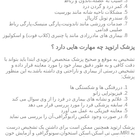
آسیب به عضله،تاندون و رباط
کمر درد و گردن درد
مشکلات ناحیه شانه مانند بورسیت
سندرم تونل کارپال
صدمات ورزشی مانند تاندونیت،پارگی منیسک،پارگی رباط
صلیبی قدامی
بیماری های مادرزادی مانند پا چنبری (کلاب فوت) و اسکولیوز
پزشک ارتوپد چه مهارت هایی دارد ؟
تشخیص به موقع و صحیح پزشک متخصص ارتوپدی ابتدا باید بتواند با
دقت کافی و به طور دقیق بیمار خود را مورد معاینه قرار داده و
تشخیص درستی از بیماری و ناراحتی وی داشته باشد.به این منظور
پزشک:
دررفتگی ها و شکستگی ها
فیزیوتراپی زانو
علائم و نشانه های بیماری در فرد را از وی سوال می کند
سابقه پزشکی فرد را مورد بررسی قرار می دهد
معاینه فیزیکی به عمل می آورد
در صورت وجود عکس رادیوگرافی،آن را بررسی می‎ نماید
پزشک ارتوپد همچنین ممکن است برای داشتن یک تشخیص درست
به MRI،سی تی اسکن،اسکن استخوان،سونوگرافی و آزمایش خون