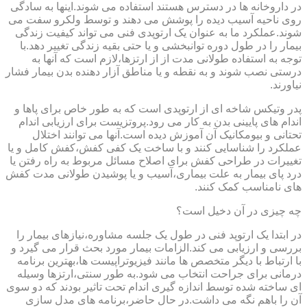
در داروخانه ها در دسترس هستند استفاده می شوند.اینها به سادگی
روی ناحیه آسیب دیده را پوشش می دهند و توسط ولکرو سفت می
شوند.عملکرد ما به عنوان یک ارتوپدی فنی می تواند کیفیت زندگی
بیمار را در طول دوره توانبخشی و یا حتی بقیه زندگی تغییر دهد.با
توجه به استفاده طولانی مدت از از ارتزها،لازم است که آنها به
درستی نصب شوند و به نقطه و یا مناطق آزار دهنده بدن بیمار فشار
نیاورند.
پدر وتیکس شاخه ای از ارتوپدی است که به طور خاص برای پاها و
اندام های پایینی بدن به کار می رود.پروتزیست برای ارزیابی اندام
تحتانی و بیومکانیک آن آموزش دیده است.آنها می توانند اختلال
عملکرد را شناسایی کنند و با ساخت یک کفی کفش،کفش کامل و یا
تغییرات در طراحی کفش برای اصلاح مسائل مربوط به راه رفتن یا
درد پای بیمار به علت بیماری،آسیب و یا پوشیدن طولانی مدت کفش
های نامناسب کمک کنند.
چه چیزی در آن دخیل است؟
در ابتدا یک ارتوپد فنی در طول یک جلسه مشاوره،نیازهای بیمار را
بررسی و ارزیابی می کند.الزامات بیمار مورد بحث قرار می گیرد و
با ارتباط با دیگر متخصص ها مانند فیزیوتراپیست ها،بهترین برنامه
درمانی برای جراحت انتخاب می شود.به طور سنتی،ارتزها وسیله
ای ساخته شده توسط اندازه گیری اندام تحت تاثیر بودند که دو سوی
آن را باهم نگه می داشت.در حال حاضر،برنامه های مدل سازی