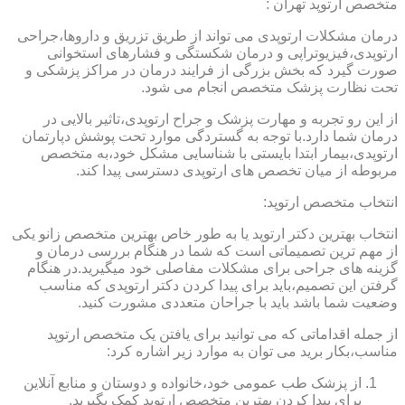
متخصص ارتوپد تهران :
درمان مشکلات ارتوپدی می تواند از طریق تزریق و داروها،جراحی
ارتوپدی،فیزیوتراپی و درمان شکستگی و فشارهای استخوانی
صورت گیرد که بخش بزرگی از فرایند درمان در مراکز پزشکی و
تحت نظارت پزشک متخصص انجام می شود.
از این رو تجربه و مهارت پزشک و جراح ارتوپدی،تاثیر بالایی در
درمان شما دارد.با توجه به گستردگی موارد تحت پوشش دپارتمان
ارتوپدی،بیمار ابتدا بایستی با شناسایی مشکل خود،به متخصص
مربوطه از میان تخصص های ارتوپدی دسترسی پیدا کند.
انتخاب متخصص ارتوپد:
انتخاب بهترین دکتر ارتوپد یا به طور خاص بهترین متخصص زانو یکی
از مهم ترین تصمیماتی است که شما در هنگام بررسی درمان و
گزینه های جراحی برای مشکلات مفاصلی خود میگیرید.در هنگام
گرفتن این تصمیم،باید برای پیدا کردن دکتر ارتوپدی که مناسب
وضعیت شما باشد باید با جراحان متعددی مشورت کنید.
از جمله اقداماتی که می توانید برای یافتن یک متخصص ارتوپد
مناسب،بکار برید می توان به موارد زیر اشاره کرد:
از پزشک طب عمومی خود،خانواده و دوستان و منابع آنلاین
برای پیدا کردن بهترین متخصص ارتوپد کمک بگیرید.