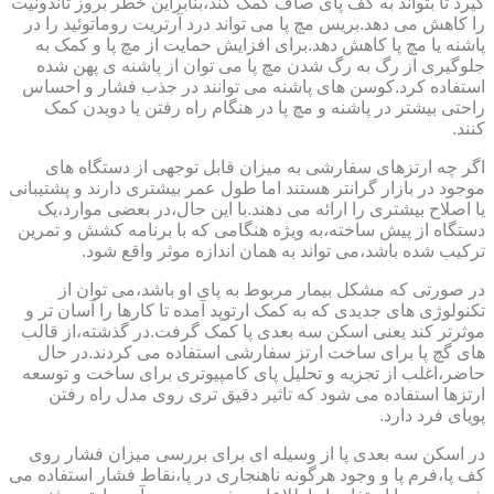
گیرد تا بتواند به کف پای صاف کمک کند،بنابراین خطر بروز تاندونیت
را کاهش می دهد.بریس مچ پا می تواند درد آرتریت روماتوئید را در
پاشنه یا مچ پا کاهش دهد.برای افزایش حمایت از مچ پا و کمک به
جلوگیری از رگ به رگ شدن مچ پا می توان از پاشنه ی پهن شده
استفاده کرد.کوسن های پاشنه می توانند در جذب فشار و احساس
راحتی بیشتر در پاشنه و مچ پا در هنگام راه رفتن یا دویدن کمک
کنند.
اگر چه ارتزهای سفارشی به میزان قابل توجهی از دستگاه های
موجود در بازار گرانتر هستند اما طول عمر بیشتری دارند و پشتیبانی
یا اصلاح بیشتری را ارائه می دهند.با این حال،در بعضی موارد،یک
دستگاه از پیش ساخته،به ویژه هنگامی که با برنامه کشش و تمرین
ترکیب شده باشد،می تواند به همان اندازه موثر واقع شود.
در صورتی که مشکل بیمار مربوط به پای او باشد،می توان از
تکنولوژی های جدیدی که به کمک ارتوپد آمده تا کارها را آسان تر و
موثرتر کند یعنی اسکن سه بعدی پا کمک گرفت.در گذشته،از قالب
های گچ پا برای ساخت ارتز سفارشی استفاده می کردند.در حال
حاضر،اغلب از تجزیه و تحلیل پای کامپیوتری برای ساخت و توسعه
ارتزها استفاده می شود که تاثیر دقیق تری روی مدل راه رفتن
پویای فرد دارد.
در اسکن سه بعدی پا از وسیله ای برای بررسی میزان فشار روی
کف پا،فرم پا و وجود هرگونه ناهنجاری در پا،نقاط فشار استفاده می