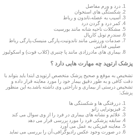
درد و ورم مفاصل
شکستگی های استخوان
آسیب به عضله،تاندون و رباط
کمر درد و گردن درد
مشکلات ناحیه شانه مانند بورسیت
سندرم تونل کارپال
صدمات ورزشی مانند تاندونیت،پارگی منیسک،پارگی رباط
صلیبی قدامی
بیماری های مادرزادی مانند پا چنبری (کلاب فوت) و اسکولیوز
پزشک ارتوپد چه مهارت هایی دارد ؟
تشخیص به موقع و صحیح پزشک متخصص ارتوپدی ابتدا باید بتواند با
دقت کافی و به طور دقیق بیمار خود را مورد معاینه قرار داده و
تشخیص درستی از بیماری و ناراحتی وی داشته باشد.به این منظور
پزشک:
دررفتگی ها و شکستگی ها
فیزیوتراپی زانو
علائم و نشانه های بیماری در فرد را از وی سوال می کند
سابقه پزشکی فرد را مورد بررسی قرار می دهد
معاینه فیزیکی به عمل می آورد
در صورت وجود عکس رادیوگرافی،آن را بررسی می‎ نماید