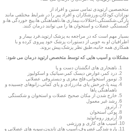
متخصصین ارتوپدی تمامی سنین و افراد از
نوزادان،کودکان،ورزشکاران و افراد پیر را در شرایط مختلفی مانند
پارگی،شکستگی،اختلالات،بیماری ها،ناهماهنگی ها،پیچ خوردگی ها،و
گسستگی عضلات و استخوان ها را می توانند درمان کنند.
بسیار مهم است که در مراجعه به پزشک ارتوپد،فرد بیمار و
اطرافیان او به خوبی از دستورات پزشک خود پیروی کرده و با
همکاری همه جانبه،طبق نظر پزشک،پیش بروند.
مشکلات و آسیب هایی که توسط متخصص ارتوپد درمان می شود:
ناهنجاری های انگشتان دست و پا
درد کمر،عوارض دیسک کمر،سیاتیک و اسکولیوز
تومور استخوانی،فلج مغزی و دیستروفی عضلانی
پینه پا،چرخش پای مادرزادی و پای کمانی،زانوهای چسبیده و
ناهماهنگی پاها
خارج شدن از مکان صحیح عضلات و استخوان و شکستگی
رشد غیر معمول
آرتروز
پوکی استخوان
آرتروز روماتوئید
آسیب های کاری و ورزشی
پاره شدگی غضروف،آسیب های تاندون،سویه های عضلانی و