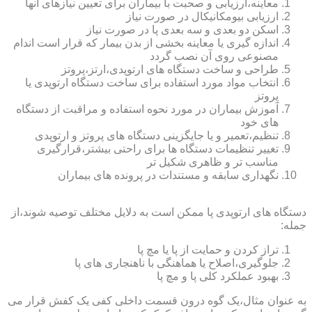
معاینه،ارزیابی و صحبت با بیماران برای تعیین نیازهای آنها
ارزیابی بیومکانیکال در صورت نیاز
اسکن دو بعدی و سه بعدی پا در صورت نیاز
اندازه گیری یا معاینه بخشی از بدن بیمار که قرار است اندام
مصنوعی روی آن نصب گردد
طراحی و ساخت دستگاه های ارتوپدی،ارتز،پروتز
انتخاب مواد مورد استفاده برای ساخت دستگاه ارتوپدی یا
پروتز
آموزش بیماران در مورد نحوه استفاده و مراقبت از دستگاه
های خود
تنظیم،تعمیر و یا جایگزینی دستگاه های پروتز و ارتوپدی
تغییر تنظیمات دستگاه ها برای راحتی بیشتر،قرارگیری
مناسب تر و ظاهری شکیل تر
نگهداری سابقه و مستندات در پرونده های بیماران
دستگاه های ارتوپدی پا ممکن است به دلایل مختلف توصیه شوند،از
جمله:
تراز کردن و حمایت از پا یا مچ پا
جلوگیری،اصلاح یا هماهنگی با ناهنجاری های پا
بهبود عملکرد کلی پا و مچ پا
به عنوان مثال،یک گوه درون قسمت داخلی کفی یک کفش قرار می