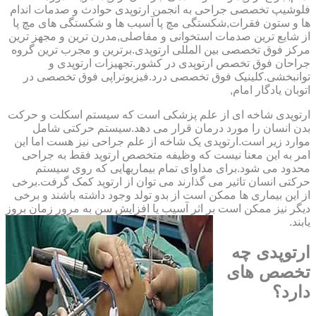
فلوشیپ تخصصی جراحی به انجمن ارتوپدی حوادث و صدمات اندام
ها و ستون فقرات,شکستگی مچ پا آسیب ها و شکستگی های مچ پا
از شایع ترین صدمات استخوانی و مفاصلی,مدرن ترین و مجهز ترین
مرکز فوق تخصصی بین المللی ارتوپدی.برترین ‏و ‏مجرب ‏ترین ‏گروه
‏جراحان ‏فوق ‏تخصص ‏ارتوپدی ‏در ‏کشور.تجهیزات ارتوپدی و
توانبخشی.کلینیک فوق تخصصی درد.فیزیوتراپی فوق تخصصی در
اتوبان یادگار امام,
ارتوپدی شاخه ای از علم پزشکی است که سیستم اسکلت و حرکت
بدن انسان را مورد درمان قرار می دهد.سیستم حرکتی شامل
موارد زیر است.ارتوپدی یک شاخه از علم جراحی نیز هست اما این
امر به این معنا نیست که وظیفه متخصص ارتوپد فقط به جراحی
محدود می شود.برای مداوای تمام بیماریهایی که روی سیستم
حرکتی انسان تاثیر می گذارند می توان از ارتوپد کمک گرفت.برخی
از این بیماری ها ممکن است از بدو تولد وجود داشته باشند و برخی
دیگر نیز ممکن است بر اثر آسیب یا افزایش سن به مرور زمان بروز
یابند.
ارتوپدی چه
تخصص های
دارد؟