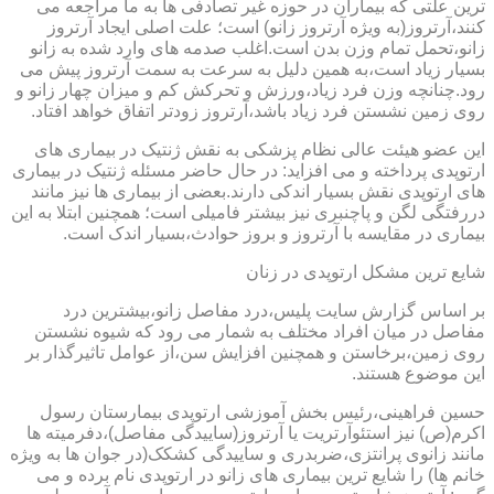
ترین علتی که بیماران در حوزه غیر تصادفی ها به ما مراجعه می
کنند،آرتروز(به ویژه آرتروز زانو) است؛ علت اصلی ایجاد آرتروز
زانو،تحمل تمام وزن بدن است.اغلب صدمه های وارد شده به زانو
بسیار زیاد است،به همین دلیل به سرعت به سمت آرتروز پیش می
رود.چنانچه وزن فرد زیاد،ورزش و تحرکش کم و میزان چهار زانو و
روی زمین نشستن فرد زیاد باشد،آرتروز زودتر اتفاق خواهد افتاد.
این عضو هیئت عالی نظام پزشکی به نقش ژنتیک در بیماری های
ارتوپدی پرداخته و می افزاید: در حال حاضر مسئله ژنتیک در بیماری
های ارتوپدی نقش بسیار اندکی دارند.بعضی از بیماری ها نیز مانند
دررفتگی لگن و پاچنبری نیز بیشتر فامیلی است؛ همچنین ابتلا به این
بیماری در مقایسه با آرتروز و بروز حوادث،بسیار اندک است.
شایع ترین مشکل ارتوپدی در زنان
بر اساس گزارش سایت پلیس،درد مفاصل زانو،بیشترین درد
مفاصل در میان افراد مختلف به شمار می رود که شیوه نشستن
روی زمین،برخاستن و همچنین افزایش سن،از عوامل تاثیرگذار بر
این موضوع هستند.
حسین فراهینی،رئیس بخش آموزشی ارتوپدی بیمارستان رسول
اکرم(ص) نیز استئوآرتریت یا آرتروز(ساییدگی مفاصل)،دفرمیته ها
مانند زانوی پرانتزی،ضربدری و ساییدگی کشکک(در جوان ها به ویژه
خانم ها) را شایع ترین بیماری های زانو در ارتوپدی نام برده و می