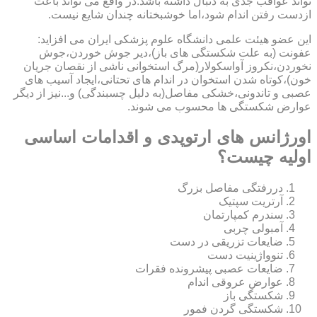
تواند عواقب جدی به دنبال داشته باشد.در واقع می تواند باعث
ازدست رفتن اندام شود،اما خوشبختانه چندان شایع نیست.
این عضو هیئت علمی دانشگاه علوم پزشکی ایران می افزاید:
عفونت (به علت شکستگی های باز)،دیر جوش خوردن،جوش
نخوردن،نکروز آواسکولار(مرگ استخوانی ناشی از نقصان جریان
خون)،کوتاه شدن استخوان در اندام های تحتانی،ایجاد آسیب های
عصبی و تاندونی،خشکی مفاصل(به دلیل چسبندگی) و...نیز از دیگر
عوارض شکستگی ها محسوب می شوند.
اورژانس های ارتوپدی و اقدامات اساسی
اولیه چیست؟
دررفتگی مفاصل بزرگ
آرتریت سپتیک
سندرم کمپارتمان
آمبولی چربی
ضایعات تزریقی در دست
تنوواژینیت دست
ضایعات عصبی پیشرونده فقرات
عوارض عروقی اندام
شکستگی باز
شکستگی گردن فمور