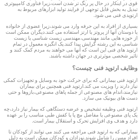
قوی در اینکار در حال پر رنگ تر شدن است،زیرا فناوری کامپیوتری
تبدیل به بخش قابل توجهی از فرایند تولید ابزارهای مربوط به
ارتوپدی فنی می شود.
بسیاری از افراد به این حرفه وارد می شوند،زیرا عضوی از خانواده
یا دوستان آنها از پروتز یا ارتز استفاده می کنند.دیگران ممکن است
از حوزه هایی مانند مهندسی،مهندسی زیست شناسی یا زیست
شناسی به این رشته گرایش پیدا کنند.یک انگیزه معمول در تمام
ارتوپد های فنی این است که آنها می خواهند به مردم کمک کنند و
تاثیر شخصی موثرتری در جهان داشته باشند.
وظایف ارتوپد فنی چیست؟
ارتوپد فنی بیمارانی که برای حرکت خود به وسایل و تجهیزات کمکی
نیاز دارند را ویزیت می کند.ارتوپد فنی همچنین برای بیماران
نیازمند،اندام های مصنوعی از جمله پاهای مصنوعی،بازوها و حتی
دست های بیونیک می سازد.
ارتوپد فنی وظیفه تشخیص و عرضه دستگاهی که بیمار نیاز دارد،چه
یک پای مصنوعی یا مفاصل مچ پا یا کفش طبی مناسب را بر عهده
دارد و هدف وی افزایش تحرک و استقلال بیمار است.
بیمارانی که به ارتوپد فنی مراجعه می کنند می توانند از کودکان تا
افراد مسن را شامل شوند.نوزادان و کودکان ممکن است به دلیل