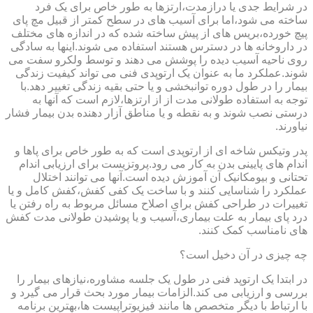
در شرایط جدی یا درازمدت،ارتزها به طور خاص برای یک فرد
ساخته می شود،اما برای آسیب های در سطح کمتر از قبیل مچ پای
پیچ خورده،بریس های از پیش ساخته شده که در اندازه های مختلف
در داروخانه ها در دسترس هستند استفاده می شوند.اینها به سادگی
روی ناحیه آسیب دیده را پوشش می دهند و توسط ولکرو سفت می
شوند.عملکرد ما به عنوان یک ارتوپدی فنی می تواند کیفیت زندگی
بیمار را در طول دوره توانبخشی و یا حتی بقیه زندگی تغییر دهد.با
توجه به استفاده طولانی مدت از از ارتزها،لازم است که آنها به
درستی نصب شوند و به نقطه و یا مناطق آزار دهنده بدن بیمار فشار
نیاورند.
پدر وتیکس شاخه ای از ارتوپدی است که به طور خاص برای پاها و
اندام های پایینی بدن به کار می رود.پروتزیست برای ارزیابی اندام
تحتانی و بیومکانیک آن آموزش دیده است.آنها می توانند اختلال
عملکرد را شناسایی کنند و با ساخت یک کفی کفش،کفش کامل و یا
تغییرات در طراحی کفش برای اصلاح مسائل مربوط به راه رفتن یا
درد پای بیمار به علت بیماری،آسیب و یا پوشیدن طولانی مدت کفش
های نامناسب کمک کنند.
چه چیزی در آن دخیل است؟
در ابتدا یک ارتوپد فنی در طول یک جلسه مشاوره،نیازهای بیمار را
بررسی و ارزیابی می کند.الزامات بیمار مورد بحث قرار می گیرد و
با ارتباط با دیگر متخصص ها مانند فیزیوتراپیست ها،بهترین برنامه