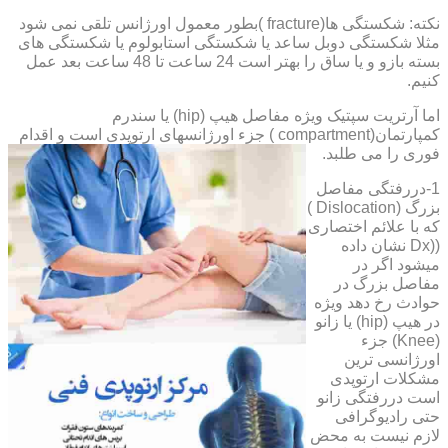
نکته: شکستگی ها(fracture )بطور معمول اورژانس تلقی نمی شود
مثلا شکستگی دوبل ساعد یا شکستگی استابولوم یا شکستگی های
بسته بازو و یا ساق را بهتر است 24 ساعت تا 48 ساعت بعد عمل
کنیم.
اما آرتریت سپتیک ویژه مفاصل هیپ (hip) یا سندرم
کمپارتمان(compartment ) جزء اورژانسهای ارتوپدی است و اقدام
فوری را می طلبد.
1-دررفتگی مفاصل
بزرگ (Dislocation )
که با علائم اختصاری
((Dx نشان داده
میشود اگر در
مفاصل بزرگ در
حوادث رخ دهد ویژه
در هیپ (hip) یا زانو
(Knee) جزء
اورژانسی ترین
مشکلات ارتوپدی
است دررفتگی زانو
حتی رادیوگرافی
لازم نیست به محض