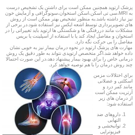
پزشک ارتوپد همچنین ممکن است برای داشتن یک تشخیص درست
به MRI،سی تی اسکن،اسکن استخوان،سونوگرافی و آزمایش خون
نیز نیاز داشته باشد.به منظور تشخیص بهتر ممکن است از روش
های تصویربرداری توسط اشعه ایکس نیز استفاده شود.در برخی از
مشکلات مانند دررفتگی ها و شکستگی ها ارتوپد باید تغییراتی را در
استخوان و مفاصل ایجاد کند یا با استفاده از اسپلینت یا بریس
مفاصل را بی حرکت نگه دارد.
مهارت های پزشک ارتوپد در نحوه درمان بیمار نیز به خوبی نشان
داده خواهد شد.اگر متخصص ارتوپدی نتواند به طور دقیق یک روش
درمانی خاص را برای بهبود بیمار پیشنهاد دهد،در این صورت احتمالا
چند روش درمان را با هم توصیه خواهد کرد.
برای اختلالات مزمن
اسکلتی و عضلانی
مانند کمر درد و
آرتریت ممکن است
از درمان های زیر
استفاده شود:
داروهای ضد
التهابی
توانبخشی و
فیزیوتراپی