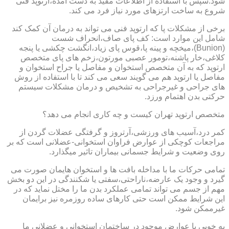
شود.سپس با استفاده از اطلاعات مفید به دست آمده،ارتوپد فنی
شروع به ساخت ارتزهای مورد نیاز فرد می کند.
برخی از مشکلات پا که ارتوپد فنی می تواند به درمان آن کمک کند
شامل این موارد است: کف پای صاف،انحراف شست
(Bunion)،میخچه و پینه پا،قوس پای زیاد،انگشت چکشی یا پنجه
کلاغی،خار پاشنه،تومور عصبی مورتون،زخم های پای متخصص
ارتوپد که به آن متخصص استخوان و مفاصل یا جراح استخوان و
مفاصل یا ارتوپد هم می گویند سعی می کند تا با استفاده از روش
های جراحی و غیرجراحی به تشخیص و درمان مشکلات سیستم
حرکتی بدن اهتمام ورزد.
متخصص ارتوپد تهران کیست و چه کاری انجام می دهد؟
کمر درد،آسیب های ورزشی،آرتروز و گرفتگی عضلات گردن از
مراجعات کوچکی از عوارض فراوان استخوانی-عضلانی است که بر
روی وضعیت و شرایط جسمانی بیماران تاثیر میگذارد.
تمامی حرکات ما با مداخله بافت ها و استخوان هایمان صورت می
گیرد و وجود یک عارضه،ناراحتی،سفتی یا شکنندگی در این دو بخش
مهم از جسم می تواند تمامی عملکرد بدن ما را مختل نماید که در
این شرایط ممکن است حتی کارهای ساده روزمره نیز برایمان
غیرممکن شود.
به خوبی با عوارض موجود در ساختمان استخوانی و عضلانی ما