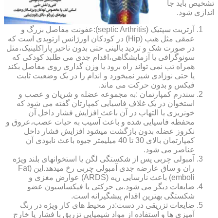
تشخیص باید جا
اندازی شود.
آرتریت سپتیک (septic Arthritis):عفونت مفاصل بزرگ و
عمقی مثل هیپ (Hip) در کودکان اورژانس ارتوپدی است که
در صورت شک و تردید بالینی حتی بدون تاخیر پاراکلینیک،مثل
سونوگرافی یا آزمایشگاهی،اقدام جدی می طلبد کودکی که
همراه تب نمی تواند راه برود یا وزن گذاری روی مفاصل بکند
یا حتی نوزادی شیر نمیخورد و اندام را در یک وضعیت ثابت
فیکس و بدون حرکت می ماند.
سندرم کمپارتمان :به مجموعه عضله و شریان و عصب و
استخوان در یک غلاف فاسیایی کمپارتان گفته می شود که
خونریزی یا التهاب در آن باعث افزایش فشار داخل آن
محفظه فاسیایی شده و باعث آسیب به حیات عصب،عروق و
نکروز عضله بدون بازگشت میشود افزایش فشار داخل
کمپارتمان بالای 30 تا 40 میلیمتر جیوه باعث نابودی آن
عناصر می شود.
آمبولی چربی پس از شکستگی لگن یا استخوانهای بلند ویژه
ران و ساق عارضه جدی آمبولی چربی رخ میدهد.این (Fat
emboli) باعث نارسایی ریه (ARDS) عوارض مغزی و
ضایعات دیگر می شود.بی حرکتی یا فیکساسیون عضو
شکستگی بهترین اقدام پیشگیرانه است.
ضایعات تزریقی در دست:در محیط های کار ویژه در رنگ
آمیزی ها و استفاده از مواد شیمیایی تزریق با فشار یا خارج