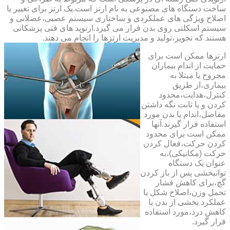
ساخت دستگاه های مصنوعی به نام ارتز است.یک ارتز برای تغییر یا
اصلاح ویژگی های عملکردی و ساختاری سیستم عصبی،عضلانی و
سیستم اسکلتی روی بدن قرار می گیرد.ارتوپد های فنی پزشکانی
هستند که تجویز،تولید و مدیریت ارتزها را انجام می دهند.
ارتزها ممکن است برای
حمایت از اندام بیماران
مجروح یا مبتلا به
بیماری،از طریق
کنترل،هدایت،محدود
کردن و یا ثابت نگه داشتن
مفاصل،اندام یا بدن مورد
استفاده قرار گیرند.آنها
ممکن است برای محدود
کردن حرکت،فعال کردن
حرکت (مکانیکی)،به
عنوان یک دستگاه
توانبخشی پس از باز کردن
گچ،برای کاهش فشار
تحمل وزن،اصلاح شکل یا
عملکرد بخشی از بدن یا
کاهش درد،مورد استفاده
قرار گیرد.