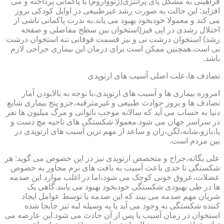
فراهینی به مشکل پای پرانتزی(ژنوواروم) یا پاکمانی پرداخته و می
افزاید: این حالت به صورت رشد غیرطبیعی در اوایل کودکی بروز
می کند و معمولا خودبخود بهبود می یابد.به ندرت پاکمانی ناشی از
اختلال رشدی در اپی فیز(استخوان بین سطح مفاصلی و صفحه
رشد) استخوان درشت نی و نیز قسمت فوقانی تنه استخوان درشت
نی است.همچنین ممکن است برای درمان این بیماری جراحی لازم
باشد.
تصادف ها،علت اصلی آسیب های ارتوپدی
امروزه بیماری ها و آسیب های ارتوپدی،با توجه به بالابودن آمار
تصادف ها و بروز حوادث طبیعی و غیرمترقبه،جزو پنج بیماری شایع
دنیا به حساب می آید که سالانه موجب ناتوانی و مرگ میلیون ها نفر
در سراسر جهان می شود.معمولا شکستگی های ناحیه مچ دست و
پا،بازو،شانه،لگن،ران و ساعد از مهم ترین آسیب های ارتوپدی در
بین مردم است.
علی یگانه،جراح و متخصص ارتوپدی نیز در این خصوص می گوید: هر
شکستگی تا حدی باعث آسیب به بافت های نرم مجاور به خصوص
عضلات،عروق خونی کوچک می شود،اما در اغلب موارد این صدمه
ها در طی بهبودی شکستگی خودبخود بهبود می یابند.گاهی یک
شریان مهم صدمه می بیند که این صدمه یا توسط عوامل ایجاد
کننده شکستگی به وجود می آید یا به وسیله لبه تیز جابجا شده
استخوان در زمان آسیب یا پس از آن حادث می شود.این عارضه می