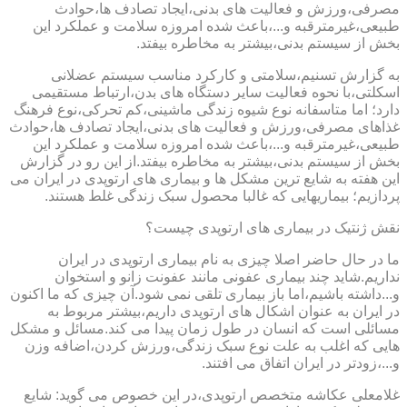
مصرفی،ورزش و فعالیت های بدنی،ایجاد تصادف ها،حوادث
طبیعی،غیرمترقبه و...،باعث شده امروزه سلامت و عملکرد این
بخش از سیستم بدنی،بیشتر به مخاطره بیفتد.
به گزارش تسنیم،سلامتی و کارکرد مناسب سیستم عضلانی
اسکلتی،با نحوه فعالیت سایر دستگاه های بدن،ارتباط مستقیمی
دارد؛ اما متاسفانه نوع شیوه زندگی ماشینی،کم تحرکی،نوع فرهنگ
غذاهای مصرفی،ورزش و فعالیت های بدنی،ایجاد تصادف ها،حوادث
طبیعی،غیرمترقبه و...،باعث شده امروزه سلامت و عملکرد این
بخش از سیستم بدنی،بیشتر به مخاطره بیفتد.از این رو در گزارش
این هفته به شایع ترین مشکل ها و بیماری های ارتوپدی در ایران می
پردازیم؛ بیماریهایی که غالبا محصول سبک زندگی غلط هستند.
نقش ژنتیک در بیماری های ارتوپدی چیست؟
ما در حال حاضر اصلا چیزی به نام بیماری ارتوپدی در ایران
نداریم.شاید چند بیماری عفونی مانند عفونت زانو و استخوان
و...داشته باشیم،اما باز بیماری تلقی نمی شود.آن چیزی که ما اکنون
در ایران به عنوان اشکال های ارتوپدی داریم،بیشتر مربوط به
مسائلی است که انسان در طول زمان پیدا می کند.مسائل و مشکل
هایی که اغلب به علت نوع سبک زندگی،ورزش کردن،اضافه وزن
و...،زودتر در ایران اتفاق می افتند.
غلامعلی عکاشه متخصص ارتوپدی،در این خصوص می گوید: شایع