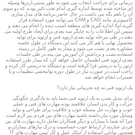
درمانی برای جراحت انتخاب می شود.به طور سنتی،ارتزها وسیله
ای ساخته شده توسط اندازه گیری اندام تحت تاثیر بودند که دو سوی
آن را باهم نگه می داشت.در حال حاضر،برنامه های مدل سازی
کامپیوتری مانند CAD و CAM می توانند مورد استفاده قرار
گیرند،اولا اندازه گیری های منطقه آسیب دیده را انجام می دهند و
سپس این اطلاعات را به چاپگر سه بعدی برای ایجاد طرح اولیه می
دهند.در طی مرحله تولید بعدی،ارتوپد فنی و ارتوپد برای تولید
محصول نهایی با هم کار می کنند.این دستگاه در طول جلسه
مشاوره بعدی نصب می شود و بیمار به طور کامل در زمینه
استفاده،نصب و برداشتن آن آموزش می بیند.در طی جلسات
بعدی،ارتوپد فنی اطمینان حاصل خواهد کرد که بیمار طرز استفاده
ارتوز را به درستی فرا گرفته است و دستگاه به درستی کار کرده و
راحت است.در صورت نیاز در طول دوره توانبخشی تنظیمات و یا
تعمیرات انجام خواهد شد.
یک ارتوپد فنی به چه تجربیاتی نیاز دارد؟
برای تبدیل شدن به یک ارتوپد فنی،شما باید به یادگیری چگونگی
حرکت و کار بدن انسان علاقمند بوده،مهارت های فنی و عملی
خوب و مهارت حل مسئله خوب و خلاقیت برای طراحی و تولید
وسایل مورد نیاز،داشته باشید.مهارت های بین فردی نیز لازم است
چرا که شما با بیماران و دیگر همکاران تعامل دارید.مهارت های بین
فردی عبارتند از ارتباط خوب،حساسیت و درک نیازهای بیماران،و
همچنین توانایی استفاده از ابتکار عمل و کار تیمی.مهارت های IT