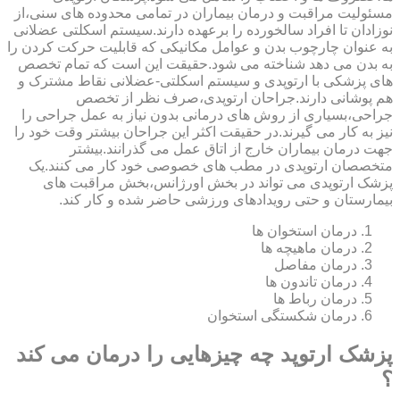
مسئولیت مراقبت و درمان بیماران در تمامی محدوده های سنی،از
نوزادان تا افراد سالخورده را برعهده دارند.سیستم اسکلتی عضلانی
به عنوان چارچوب بدن و عوامل مکانیکی که قابلیت حرکت کردن را
به بدن می دهد شناخته می شود.حقیقت این است که تمام تخصص
های پزشکی با ارتوپدی و سیستم اسکلتی-عضلانی نقاط مشترک و
هم پوشانی دارند.جراحان ارتوپدی،صرف نظر از تخصص
جراحی،بسیاری از روش های درمانی بدون نیاز به عمل جراحی را
نیز به کار می گیرند.در حقیقت اکثر این جراحان بیشتر وقت خود را
جهت درمان بیماران خارج از اتاق عمل می گذرانند.بیشتر
متخصصان ارتوپدی در مطب های خصوصی خود کار می کنند.یک
پزشک ارتوپدی می تواند در بخش اورژانس،بخش مراقبت های
بیمارستان و حتی رویدادهای ورزشی حاضر شده و کار کند.
درمان استخوان ها
درمان ماهیچه ها
درمان مفاصل
درمان تاندون ها
درمان رباط ها
درمان شکستگی استخوان
پزشک ارتوپد چه چیزهایی را درمان می کند
؟