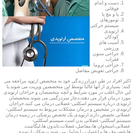
دست و اندام
فوقانی
پا و مچ پا
تومورهای
سیستم حرکتی
ارتوپدی
کودکان
آسیب های
ورزشی
جراحی ستون
فقرات
جراحی تروما
جراحی تعویض مفاصل
اکثر افراد در طی دوران زندگی خود به متخصص ارتوپد مراجعه می
کنند؛ بسیاری از آنها غالباً توسط این متخصصین ویزیت می شوند.با
این حال،اغلب در مورد شرایط و آنچه متخصصان و جراحان ارتوپدی
مورد درمان قرار می دهند،دچار سردرگمی می شوند.متخصصان
ارتوپدی درباره سیستم اسکلتی-عضلانی درمان می کنند.جراحان
ارتوپدی در تشخیص و درمان مشکلات مربوط به سیستم اسکلتی-
عضلانی تخصص دارند.ارتوپدی یک تخصص پزشکی در زمینه درمان
سیستم اسکلتی-عضلانی بدن است.سیستم اسکلتی-
عضلانی،استخوان ها،مفاصل،عضلات،تاندون ها،لیگامنت
ها،غضروف ها و اعصاب را شامل می شود.پزشکان ارتوپدی