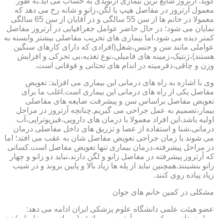
گوید: آرتروز شایع ترین بیماری ارتوپدی به حساب می آید.به طور
معمول آرتروز در مفاصل هیپ یا لگن،زانو و شانه رخ می دهد که
معمولا در خانم ها از سن 55 سالگی و در آقایان از سن 65 سالگی
نمایان می شود؛ در حال حاضر عوامل جغرافیایی در آرتروز مفاصل
کمتر دیده می شود،اما بیماری های تخریب مفاصلی بیشتر وابسته به
عواملی مانند سن و جنس،شغل(افرادی که دارای کارهای سنگین
هستند)،ژنتیک،زمینه های فامیلی،نوع تغذیه،بی تحرکی و افزایش
وزن و چاقی،دفرمیته در اندام های تحتانی و فوقانی است.
وی با اشاره به راه های درمانی این بیماری می افزاید: تعویض
مفاصل یکی از راه های درمانی این بیماری است.اغلب ما برای
تعویض مفاصل براساس سن و پیشرفت ضایعه های مفاصلی
بیمار،تصمیم به عمل جراحی می گیریم.چنانچه آرتروز در مراحل
اولیه باشد،این افراد معمولا با درمان های دارویی،فیزیوتراپی،آب
درمانی،شنا و استفاده از عصا و تزریق های داخل مفاصلی درمان
می شوند یا زمان جراحی تعویض مفاصل شان به عقب می افتد؛ اما
در مراحل پیشرفته،درمان بیماری تنها تعویض مفاصل است.کسانی
که آرتروز پیشرفته در مفاصل زانو و لگن دارند،نباید دو زانو و چهار
زانو بنشینند.همچنین نباید از پله ها زیاد بالا و پایین بروند و در شیب
زیاد پیاده روی کنند.
مشکلی در کمین خانم های جوان
عضو هیئت علمی دانشگاه علوم پزشکی ایران ادامه می دهد: