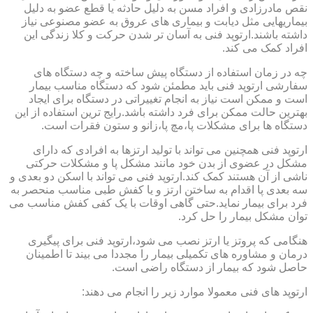
نقص مادرزادی و افراد مسن به دلیل حادثه یا قطع عضو به دلیل
بیماریهایی مثل دیابت و بیماری های عروق به عضو مصنوعی نیاز
داشته باشند.ارتوپد فنی به آسان تر شدن حرکت و کلا زندگی این
افراد کمک می کند.
چه در زمان استفاده از دستگاه پیش ساخته و چه دستگاه های
سفارشی ارتوپد فنی باید مطمئن شود که دستگاه مناسب بیمار
است و ممکن است نیاز به انجام تغییراتی در دستگاه برای ایجاد
بهترین حالت ممکن برای فرد داشته باشد.رایج ترین استفاده از این
دستگاه ها برای مشکلات پا،مچ پا،زانو و ستون فقرات است.
ارتوپد فنی همچنین می تواند با تولید ارتزها به افرادی که دارای
مشکل در عضوی از بدن خود مانند مشکل پا و مشکلات حرکتی
ناشی از آن هستند کمک کند.ارتوپد فنی می تواند با اسکن دو بعدی و
سه بعدی پا اقدام به ساختن ارتز و یا کفش طبی مناسب منحصر به
فرد برای بیمار نماید.حتی گاهی اوقات با یک کفی کفش مناسب می
توان مشکل بیمار را حل کرد.
هنگامی که پروتز یا ارتز نصب می شود،ارتوپد فنی برای پیگیری
درمان و مشاوره های تکمیلی بیمار را مجددا می بیند تا اطمینان
حاصل شود که بیمار از دستگاه راضی است.
ارتوپد های فنی معمولا موارد زیر را انجام می دهند: