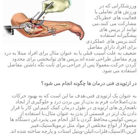
ورزشکارانی که در
ورزش های تعاملی یا
فعالیت های خطرناک
مشارکت می کنند،می
توانند از بریس های
پیشگیرانه استفاده
کنند.بریس های عملکردی
برای افراد دارای مفاصل
ضعیف به علت آسیب قبلی یا به عنوان مثال برای افراد مبتلا به درد
ورم مفاصل طراحی شده اند.بریس های توانبخشی برای محدود
کردن حرکت،معمولا پس از جراحی،برای ثابت نگه داشتن مفاصل
استفاده می شود.
در ارتوپدی فنی درمان ها چگونه انجام می شود؟
به عنوان یک ارتوپدی فنی،هدف ما این است که به بهبود حرکات
بدن،اصلاحات فرم بد بدن،از بین بردن درد و جلوگیری از ایجاد
ناهنجاری های ارتوپدی در طول درمان کمک کنیم.این کار با قرار
دادن یک ارتز در قسمتی از بدن به عنوان مثال،با استفاده از
بریس،کولیس،محافظ گردن یا آتل انجام می پذیرد.این دستگاه ها
معمولا از انواع مختلفی از مواد مثل ترموپلاستیک،فیبر
کربن،الاستیک،فلزات،اتیلن-وینیل استات و پارچه ساخته شده اند.