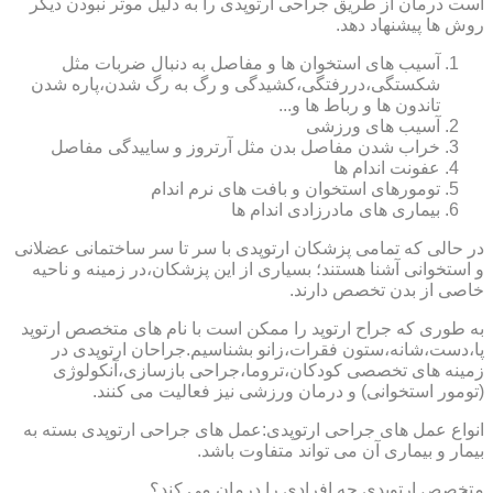
است درمان از طریق جراحی ارتوپدی را به دلیل موثر نبودن دیگر
روش ها پیشنهاد دهد.
آسیب های استخوان ها و مفاصل به دنبال ضربات مثل
شکستگی،دررفتگی،کشیدگی و رگ به رگ شدن،پاره شدن
تاندون ها و رباط ها و...
آسیب های ورزشی
خراب شدن مفاصل بدن مثل آرتروز و ساییدگی مفاصل
عفونت اندام ها
تومورهای استخوان و بافت های نرم اندام
بیماری های مادرزادی اندام ها
در حالی که تمامی پزشکان ارتوپدی با سر تا سر ساختمانی عضلانی
و استخوانی آشنا هستند؛ بسیاری از این پزشکان،در زمینه و ناحیه
خاصی از بدن تخصص دارند.
به طوری که جراح ارتوپد را ممکن است با نام های متخصص ارتوپد
پا،دست،شانه،ستون فقرات،زانو بشناسیم.جراحان ارتوپدی در
زمینه های تخصصی کودکان،تروما،جراحی بازسازی،آنکولوژی
(تومور استخوانی) و درمان ورزشی نیز فعالیت می کنند.
انواع عمل های جراحی ارتوپدی:عمل های جراحی ارتوپدی بسته به
بیمار و بیماری آن می تواند متفاوت باشد.
متخصص ارتوپدی چه افرادی را درمان می کند؟