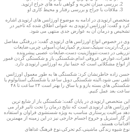
بررسی میزان تجربه و گواهی نامه های جراح ارتوپد.
ملاقات با جراح و بررسی رفتار و محیط کاری او
متخصص ارتوپدی در ادامه به موضوع اورژانس های ارتوپدی اشاره
کرد و گفت: اورژانس ارتوپدی به عنوانی اطلاق شده که تاخیر در
تشخیص و درمان آن به عوارض جدی منتهی می شود.
وی در خصوص انواع اورژانس های ارتوپدی گفت: دررفتگی مفاصل
بزرگ،آرتریت سپتیک،سندرم کمپارتمان،آمبولی چربی،ضایعات
تزریقی در دست،تنوواژینیت دست،ضایعات عصبی پیشرونده
فقرات،عوارض عروقی اندام،شکستگی باز و شکستگی گردن فمور
از انواع مشکلاتی است که حتما نیاز به اورژانس ارتوپدی دارد.
حسن زاده خاطرنشان کرد: شکستگی ها به طور معمول اورژانس
تلقی نمی شود،البته شکستگی دوبل ساعد یا شکستگی استابولوم یا
شکستگی های بسته بازو و یا ساق را بهتر است ۲۴ ساعت تا ۴۸
ساعت بعد عمل کنیم.
این متخصص ارتوپدی در پایان گفت: شکستگی باز از شایع ترین
اورژانس های ارتوپدی است که نتایج درمان را تحت تاثیر قرار می
دهد مراقبت پرستاری مناسب به ویژه شستشوی فراوان و استفاده
از گاز استریل و خروج اجسام خارجی نیز در این زمینه از مهمترین
اقدامات هستند.
نوع شیوه زندگی ماشینی،کم تحرکی،نوع فرهنگ غذاهای