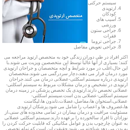
سیستم حرکتی
ارتوپدی
کودکان
آسیب های
ورزشی
جراحی ستون
فقرات
جراحی تروما
جراحی تعویض مفاصل
اکثر افراد در طی دوران زندگی خود به متخصص ارتوپد مراجعه می
کنند؛ بسیاری از آنها غالباً توسط این متخصصین ویزیت می شوند.با
این حال،اغلب در مورد شرایط و آنچه متخصصان و جراحان ارتوپدی
مورد درمان قرار می دهند،دچار سردرگمی می شوند.متخصصان
ارتوپدی درباره سیستم اسکلتی-عضلانی درمان می کنند.جراحان
ارتوپدی در تشخیص و درمان مشکلات مربوط به سیستم اسکلتی-
عضلانی تخصص دارند.ارتوپدی یک تخصص پزشکی در زمینه درمان
سیستم اسکلتی-عضلانی بدن است.سیستم اسکلتی-
عضلانی،استخوان ها،مفاصل،عضلات،تاندون ها،لیگامنت
ها،غضروف ها و اعصاب را شامل می شود.پزشکان ارتوپدی
مسئولیت مراقبت و درمان بیماران در تمامی محدوده های سنی،از
نوزادان تا افراد سالخورده را برعهده دارند.سیستم اسکلتی عضلانی
به عنوان چارچوب بدن و عوامل مکانیکی که قابلیت حرکت کردن را
به بدن می دهد شناخته می شود.حقیقت این است که تمام تخصص