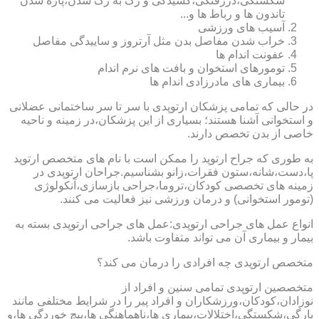
شکستگی،دررفتگی،کشیدگی و رگ به رگ شدن،پاره شدن
تاندون ها و رباط ها و...
آسیب های ورزشی
خراب شدن مفاصل بدن مثل آرتروز و ساییدگی مفاصل
عفونت اندام ها
تومورهای استخوان و بافت های نرم اندام
بیماری های مادرزادی اندام ها
در حالی که تمامی پزشکان ارتوپدی با سر تا سر ساختمانی عضلانی
و استخوانی آشنا هستند؛ بسیاری از این پزشکان،در زمینه و ناحیه
خاصی از بدن تخصص دارند.
به طوری که جراح ارتوپد را ممکن است با نام های متخصص ارتوپد
پا،دست،شانه،ستون فقرات،زانو بشناسیم.جراحان ارتوپدی در
زمینه های تخصصی کودکان،تروما،جراحی بازسازی،آنکولوژی
(تومور استخوانی) و درمان ورزشی نیز فعالیت می کنند.
انواع عمل های جراحی ارتوپدی:عمل های جراحی ارتوپدی بسته به
بیمار و بیماری آن می تواند متفاوت باشد.
متخصص ارتوپدی چه افرادی را درمان می کند؟
متخصصین ارتوپدی تمامی سنین و افراد از
نوزادان،کودکان،ورزشکاران و افراد پیر را در شرایط مختلفی مانند
پارگی،شکستگی،اختلالات،بیماری ها،ناهماهنگی ها،پیچ خوردگی ها،و