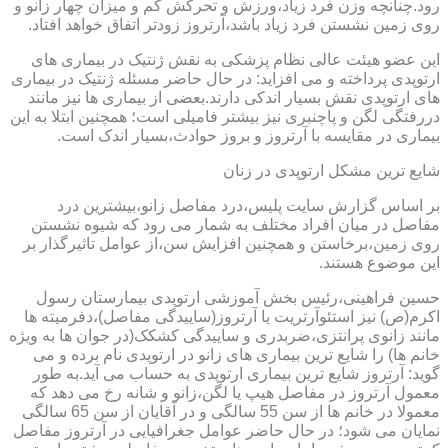
رود.چنانچه وزن فرد زیاد،ورزش و تحرکش کم و میزان چهار زانو و
روی زمین نشستن فرد زیاد باشد،آرتروز زودتر اتفاق خواهد افتاد.
این عضو هیئت عالی نظام پزشکی به نقش ژنتیک در بیماری های
ارتوپدی پرداخته و می افزاید: در حال حاضر مسئله ژنتیک در بیماری
های ارتوپدی نقش بسیار اندکی دارند.بعضی از بیماری ها نیز مانند
دررفتگی لگن و پاچنبری نیز بیشتر فامیلی است؛ همچنین ابتلا به این
بیماری در مقایسه با آرتروز و بروز حوادث،بسیار اندک است.
شایع ترین مشکل ارتوپدی در زنان
بر اساس گزارش سایت پلیس،درد مفاصل زانو،بیشترین درد
مفاصل در میان افراد مختلف به شمار می رود که شیوه نشستن
روی زمین،برخاستن و همچنین افزایش سن،از عوامل تاثیرگذار بر
این موضوع هستند.
حسین فراهینی،رئیس بخش آموزشی ارتوپدی بیمارستان رسول
اکرم(ص) نیز استئوآرتریت یا آرتروز(ساییدگی مفاصل)،دفرمیته ها
مانند زانوی پرانتزی،ضربدری و ساییدگی کشکک(در جوان ها به ویژه
خانم ها) را شایع ترین بیماری های زانو در ارتوپدی نام برده و می
گوید: آرتروز شایع ترین بیماری ارتوپدی به حساب می آید.به طور
معمول آرتروز در مفاصل هیپ یا لگن،زانو و شانه رخ می دهد که
معمولا در خانم ها از سن 55 سالگی و در آقایان از سن 65 سالگی
نمایان می شود؛ در حال حاضر عوامل جغرافیایی در آرتروز مفاصل