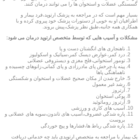
گسستگی عضلات و استخوان ها را می توانند درمان کنند.
بسیار مهم است که در مراجعه به پزشک ارتوپد،فرد بیمار و
اطرافیان او به خوبی از دستورات پزشک خود پیروی کرده و با
همکاری همه جانبه،طبق نظر پزشک،پیش بروند.
مشکلات و آسیب هایی که توسط متخصص ارتوپد درمان می شود:
ناهنجاری های انگشتان دست و پا
درد کمر،عوارض دیسک کمر،سیاتیک و اسکولیوز
تومور استخوانی،فلج مغزی و دیستروفی عضلانی
پینه پا،چرخش پای مادرزادی و پای کمانی،زانوهای چسبیده و
ناهماهنگی پاها
خارج شدن از مکان صحیح عضلات و استخوان و شکستگی
رشد غیر معمول
آرتروز
پوکی استخوان
آرتروز روماتوئید
آسیب های کاری و ورزشی
پاره شدگی غضروف،آسیب های تاندون،سویه های عضلانی و
بروست
پاره شدگی رباط ها،فشارها و پیچ خوردگی
یک بیمار با مراجعه به متخصص ارتوپدی باید چه خدماتی دریافت