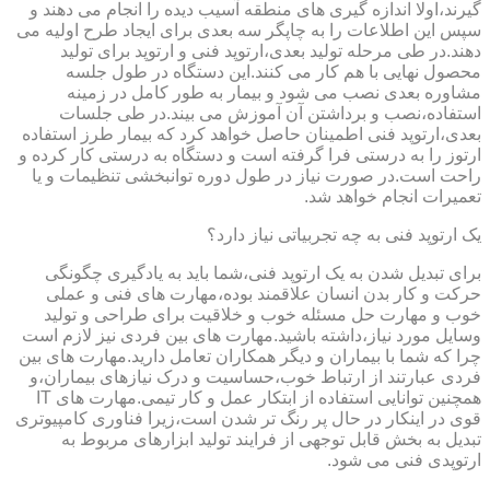
گیرند،اولا اندازه گیری های منطقه آسیب دیده را انجام می دهند و
سپس این اطلاعات را به چاپگر سه بعدی برای ایجاد طرح اولیه می
دهند.در طی مرحله تولید بعدی،ارتوپد فنی و ارتوپد برای تولید
محصول نهایی با هم کار می کنند.این دستگاه در طول جلسه
مشاوره بعدی نصب می شود و بیمار به طور کامل در زمینه
استفاده،نصب و برداشتن آن آموزش می بیند.در طی جلسات
بعدی،ارتوپد فنی اطمینان حاصل خواهد کرد که بیمار طرز استفاده
ارتوز را به درستی فرا گرفته است و دستگاه به درستی کار کرده و
راحت است.در صورت نیاز در طول دوره توانبخشی تنظیمات و یا
تعمیرات انجام خواهد شد.
یک ارتوپد فنی به چه تجربیاتی نیاز دارد؟
برای تبدیل شدن به یک ارتوپد فنی،شما باید به یادگیری چگونگی
حرکت و کار بدن انسان علاقمند بوده،مهارت های فنی و عملی
خوب و مهارت حل مسئله خوب و خلاقیت برای طراحی و تولید
وسایل مورد نیاز،داشته باشید.مهارت های بین فردی نیز لازم است
چرا که شما با بیماران و دیگر همکاران تعامل دارید.مهارت های بین
فردی عبارتند از ارتباط خوب،حساسیت و درک نیازهای بیماران،و
همچنین توانایی استفاده از ابتکار عمل و کار تیمی.مهارت های IT
قوی در اینکار در حال پر رنگ تر شدن است،زیرا فناوری کامپیوتری
تبدیل به بخش قابل توجهی از فرایند تولید ابزارهای مربوط به
ارتوپدی فنی می شود.