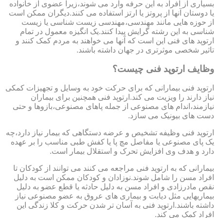
بسیاری از افراد به این حرفه وارد می شوند،زیرا عضوی از خانواده
یا دوستان آنها از پروتز یا ارتز استفاده می کنند.دیگران ممکن است
از حوزه هایی مانند مهندسی،مهندسی زیست شناسی یا زیست
شناسی به این رشته گرایش پیدا کنند.یک انگیزه معمول در تمام
ارتوپد های فنی این است که آنها می خواهند به مردم کمک کنند و
تاثیر شخصی موثرتری در جهان داشته باشند.
وظایف ارتوپد فنی چیست؟
ارتوپد فنی بیمارانی که برای حرکت خود به وسایل و تجهیزات کمکی
نیاز دارند را ویزیت می کند.ارتوپد فنی همچنین برای بیماران
نیازمند،اندام های مصنوعی از جمله پاهای مصنوعی،بازوها و حتی
دست های بیونیک می سازد.
ارتوپد فنی وظیفه تشخیص و عرضه دستگاهی که بیمار نیاز دارد،چه
یک پای مصنوعی یا مفاصل مچ پا یا کفش طبی مناسب را بر عهده
دارد و هدف وی افزایش تحرک و استقلال بیمار است.
بیمارانی که به ارتوپد فنی مراجعه می کنند می توانند از کودکان تا
افراد مسن را شامل شوند.نوزادان و کودکان ممکن است به دلیل
نقص مادرزادی و افراد مسن به دلیل حادثه یا قطع عضو به دلیل
بیماریهایی مثل دیابت و بیماری های عروق به عضو مصنوعی نیاز
داشته باشند.ارتوپد فنی به آسان تر شدن حرکت و کلا زندگی این
افراد کمک می کند.