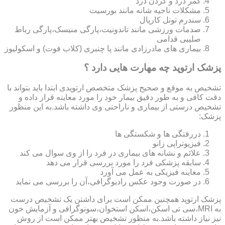
کمر درد و گردن درد
مشکلات ناحیه شانه مانند بورسیت
سندرم تونل کارپال
صدمات ورزشی مانند تاندونیت،پارگی منیسک،پارگی رباط
صلیبی قدامی
بیماری های مادرزادی مانند پا چنبری (کلاب فوت) و اسکولیوز
پزشک ارتوپد چه مهارت هایی دارد ؟
تشخیص به موقع و صحیح پزشک متخصص ارتوپدی ابتدا باید بتواند با
دقت کافی و به طور دقیق بیمار خود را مورد معاینه قرار داده و
تشخیص درستی از بیماری و ناراحتی وی داشته باشد.به این منظور
پزشک:
دررفتگی ها و شکستگی ها
فیزیوتراپی زانو
علائم و نشانه های بیماری در فرد را از وی سوال می کند
سابقه پزشکی فرد را مورد بررسی قرار می دهد
معاینه فیزیکی به عمل می آورد
در صورت وجود عکس رادیوگرافی،آن را بررسی می‎ نماید
پزشک ارتوپد همچنین ممکن است برای داشتن یک تشخیص درست
به MRI،سی تی اسکن،اسکن استخوان،سونوگرافی و آزمایش خون
نیز نیاز داشته باشد.به منظور تشخیص بهتر ممکن است از روش