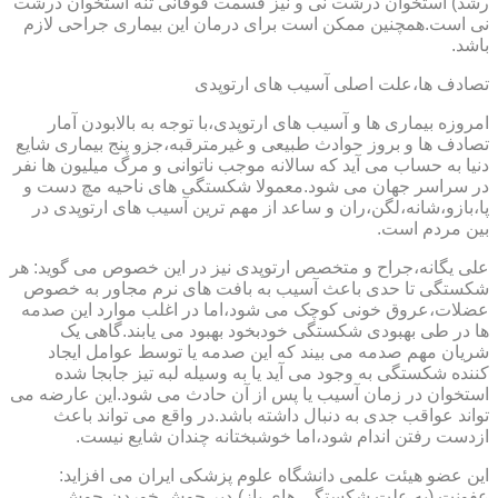
رشد) استخوان درشت نی و نیز قسمت فوقانی تنه استخوان درشت
نی است.همچنین ممکن است برای درمان این بیماری جراحی لازم
باشد.
تصادف ها،علت اصلی آسیب های ارتوپدی
امروزه بیماری ها و آسیب های ارتوپدی،با توجه به بالابودن آمار
تصادف ها و بروز حوادث طبیعی و غیرمترقبه،جزو پنج بیماری شایع
دنیا به حساب می آید که سالانه موجب ناتوانی و مرگ میلیون ها نفر
در سراسر جهان می شود.معمولا شکستگی های ناحیه مچ دست و
پا،بازو،شانه،لگن،ران و ساعد از مهم ترین آسیب های ارتوپدی در
بین مردم است.
علی یگانه،جراح و متخصص ارتوپدی نیز در این خصوص می گوید: هر
شکستگی تا حدی باعث آسیب به بافت های نرم مجاور به خصوص
عضلات،عروق خونی کوچک می شود،اما در اغلب موارد این صدمه
ها در طی بهبودی شکستگی خودبخود بهبود می یابند.گاهی یک
شریان مهم صدمه می بیند که این صدمه یا توسط عوامل ایجاد
کننده شکستگی به وجود می آید یا به وسیله لبه تیز جابجا شده
استخوان در زمان آسیب یا پس از آن حادث می شود.این عارضه می
تواند عواقب جدی به دنبال داشته باشد.در واقع می تواند باعث
ازدست رفتن اندام شود،اما خوشبختانه چندان شایع نیست.
این عضو هیئت علمی دانشگاه علوم پزشکی ایران می افزاید:
عفونت (به علت شکستگی های باز)،دیر جوش خوردن،جوش