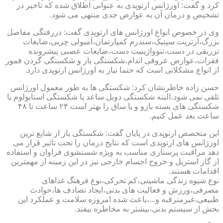
کرد و گفت: اورژانس ارتوپدی به عنوانی اطلاق شده که تاخیر در
تشخیص و درمان آن به عوارض جدی منتهی می شود.
وی در خصوص انواع اورژانس های ارتوپدی گفت: دررفتگی مفاصل
بزرگ،آرتریت سپتیک،سندرم کمپارتمان،آمبولی چربی،ضایعات
تزریقی در دست،تنوواژینیت دست،ضایعات عصبی پیشرونده
فقرات،عوارض عروقی اندام،شکستگی باز و شکستگی گردن فمور
از انواع مشکلاتی است که حتما نیاز به اورژانس ارتوپدی دارد.
حسن زاده خاطرنشان کرد: شکستگی ها به طور معمول اورژانس
تلقی نمی شود،البته شکستگی دوبل ساعد یا شکستگی استابولوم یا
شکستگی های بسته بازو و یا ساق را بهتر است ۲۴ ساعت تا ۴۸
ساعت بعد عمل کنیم.
این متخصص ارتوپدی در پایان گفت: شکستگی باز از شایع ترین
اورژانس های ارتوپدی است که نتایج درمان را تحت تاثیر قرار می
دهد مراقبت پرستاری مناسب به ویژه شستشوی فراوان و استفاده
از گاز استریل و خروج اجسام خارجی نیز در این زمینه از مهمترین
اقدامات هستند.
نوع شیوه زندگی ماشینی،کم تحرکی،نوع فرهنگ غذاهای
مصرفی،ورزش و فعالیت های بدنی،ایجاد تصادف ها،حوادث
طبیعی،غیرمترقبه و...،باعث شده امروزه سلامت و عملکرد این
بخش از سیستم بدنی،بیشتر به مخاطره بیفتد.