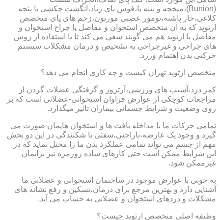
(Bunion)،میخچه و پینه پا،قوس پای زیاد،انگشت چکشی یا پنجه
کلاغی،خار پاشنه،تومور عصبی مورتون،زخم های پای متخصص
ارتوپد که به آن متخصص استخوان و مفاصل یا جراح استخوان و
مفاصل یا ارتوپد هم می گویند سعی می کند تا با استفاده از روش
های جراحی و غیرجراحی به تشخیص و درمان مشکلات سیستم
حرکتی بدن اهتمام ورزد.
متخصص ارتوپد تهران کیست و چه کاری انجام می دهد؟
کمر درد،آسیب های ورزشی،آرتروز و گرفتگی عضلات گردن از
مراجعات کوچکی از عوارض فراوان استخوانی-عضلانی است که بر
روی وضعیت و شرایط جسمانی بیماران تاثیر میگذارد.
تمامی حرکات ما با مداخله بافت ها و استخوان هایمان صورت می
گیرد و وجود یک عارضه،ناراحتی،سفتی یا شکنندگی در این دو بخش
مهم از جسم می تواند تمامی عملکرد بدن ما را مختل نماید که در
این شرایط ممکن است حتی کارهای ساده روزمره نیز برایمان
غیرممکن شود.
به خوبی با عوارض موجود در ساختمان استخوانی و عضلانی ما
آشنایی دارد و بهترین مرجع برای درمان،تسکین و رفع نشانه های
مشکلات و دردهای استخوان و عضلانی به حساب می آید.
وظیفه اصلی متخصص ارتوپد چیست؟