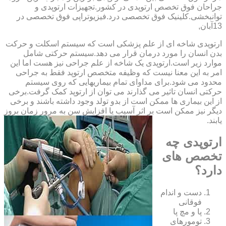
‏جراحان ‏فوق ‏تخصص ‏ارتوپدی ‏در ‏کشور.تجهیزات ارتوپدی و
توانبخشی.کلینیک فوق تخصصی درد.فیزیوتراپی فوق تخصصی در
13آبان,
ارتوپدی شاخه ای از علم پزشکی است که سیستم اسکلت و حرکت
بدن انسان را مورد درمان قرار می دهد.سیستم حرکتی شامل
موارد زیر است.ارتوپدی یک شاخه از علم جراحی نیز هست اما این
امر به این معنا نیست که وظیفه متخصص ارتوپد فقط به جراحی
محدود می شود.برای مداوای تمام بیماریهایی که روی سیستم
حرکتی انسان تاثیر می گذارند می توان از ارتوپد کمک گرفت.برخی
از این بیماری ها ممکن است از بدو تولد وجود داشته باشند و برخی
دیگر نیز ممکن است بر اثر آسیب یا افزایش سن به مرور زمان بروز
یابند.
ارتوپدی چه
تخصص های
دارد؟
دست و اندام
فوقانی
پا و مچ پا
تومورهای