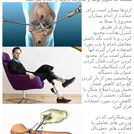
ارتزها ممکن است برای
حمایت از اندام بیماران
مجروح یا مبتلا به
بیماری،از طریق
کنترل،هدایت،محدود
کردن و یا ثابت نگه داشتن
مفاصل،اندام یا بدن مورد
استفاده قرار گیرند.آنها
ممکن است برای محدود
کردن حرکت،فعال کردن
حرکت (مکانیکی)،به
عنوان یک دستگاه
توانبخشی پس از باز کردن
گچ،برای کاهش فشار
تحمل وزن،اصلاح شکل یا
عملکرد بخشی از بدن یا
کاهش درد،مورد استفاده
قرار گیرد.
ورزشکارانی که در
ورزش های تعاملی یا
فعالیت های خطرناک
مشارکت می کنند،می