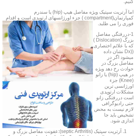
کنیم.
اما آرتریت سپتیک ویژه مفاصل هیپ (hip) یا سندرم
کمپارتمان(compartment ) جزء اورژانسهای ارتوپدی است و اقدام
فوری را می طلبد.
1-دررفتگی مفاصل
بزرگ (Dislocation )
که با علائم اختصاری
((Dx نشان داده
میشود اگر در
مفاصل بزرگ در
حوادث رخ دهد ویژه
در هیپ (hip) یا زانو
(Knee) جزء
اورژانسی ترین
مشکلات ارتوپدی
است دررفتگی زانو
حتی رادیوگرافی
لازم نیست به محض
تشخیص باید جا
اندازی شود.
آرتریت سپتیک (septic Arthritis):عفونت مفاصل بزرگ و