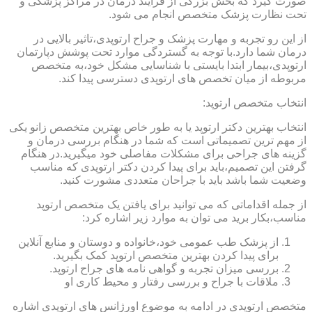
صورت گیرد که بخش بزرگی از فرایند درمان در مراکز پزشکی و
تحت نظارت پزشک متخصص انجام می شود.
از این رو تجربه و مهارت پزشک و جراح ارتوپدی،تاثیر بالایی در
درمان شما دارد.با توجه به گستردگی موارد تحت پوشش دپارتمان
ارتوپدی،بیمار ابتدا بایستی با شناسایی مشکل خود،به متخصص
مربوطه از میان تخصص های ارتوپدی دسترسی پیدا کند.
انتخاب متخصص ارتوپد:
انتخاب بهترین دکتر ارتوپد یا به طور خاص بهترین متخصص زانو یکی
از مهم ترین تصمیماتی است که شما در هنگام بررسی درمان و
گزینه های جراحی برای مشکلات مفاصلی خود میگیرید.در هنگام
گرفتن این تصمیم،باید برای پیدا کردن دکتر ارتوپدی که مناسب
وضعیت شما باشد باید با جراحان متعددی مشورت کنید.
از جمله اقداماتی که می توانید برای یافتن یک متخصص ارتوپد
مناسب،بکار برید می توان به موارد زیر اشاره کرد:
از پزشک طب عمومی خود،خانواده و دوستان و منابع آنلاین
برای پیدا کردن بهترین متخصص ارتوپد کمک بگیرید.
بررسی میزان تجربه و گواهی نامه های جراح ارتوپد.
ملاقات با جراح و بررسی رفتار و محیط کاری او
متخصص ارتوپدی در ادامه به موضوع اورژانس های ارتوپدی اشاره