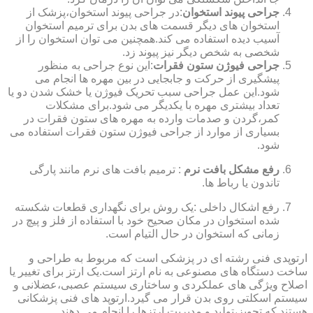
جراحی پیوند استخوان
:در جراحی پیوند استخوان،پزشک از
استخوان های دیگر قسمت های بدن برای ترمیم استخوان
آسیب دیده استفاده می کند.همچنین می توان استخوان را از
شخصی به شخص دیگر نیز پیوند زد.
جراحی فیوژن ستون فقرات
:این نوع جراحی به منظور
پیشگیری از حرکت و جابجایی در بین مهره ها انجام می
شود.این عمل جراحی سبب تحریک فیوژن یا خشک شدن دو یا
تعداد بیشتری مهره با یکدیگر می شود.برای مشکلات
کمر،گردن و صدمات وارده به مهره های ستون فقرات در
بسیاری از موارد از جراحی فیوژن ستون فقرات استفاده می
شود.
رفع مشکل بافت نرم
: ترمیم بافت های نرم مانند پارگی
تاندون یا رباط ها.
رفع اشکال داخلی :یک روش برای نگهداری قطعات شکسته
شده استخوان در مکان صحیح خود با استفاده از فلز و پیچ در
زمانی که استخوان در حال التیام است.
ارتوپدی فنی رشته ای در پزشکی است که مربوط به طراحی و
ساخت دستگاه های مصنوعی به نام ارتز است.یک ارتز برای تغییر یا
اصلاح ویژگی های عملکردی و ساختاری سیستم عصبی،عضلانی و
سیستم اسکلتی روی بدن قرار می گیرد.ارتوپد های فنی پزشکانی
هستند که تجویز،تولید و مدیریت ارتزها را انجام می دهند.