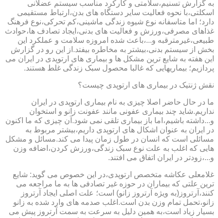
به گزارش تسنیم،سلامتی و کارکرد مناسب سیستم عضلانی
اسکلتی،با نحوه فعالیت سایر دستگاه های بدن،ارتباط مستقیمی
دارد؛ اما متاسفانه نوع شیوه زندگی ماشینی،کم تحرکی،نوع فرهنگ
غذاهای مصرفی،ورزش و فعالیت های بدنی،ایجاد تصادف ها،حوادث
طبیعی،غیرمترقبه و...،باعث شده امروزه سلامت و عملکرد این
بخش از سیستم بدنی،بیشتر به مخاطره بیفتد.از این رو در گزارش
این هفته به شایع ترین مشکل ها و بیماری های ارتوپدی در ایران می
پردازیم؛ بیماریهایی که غالبا محصول سبک زندگی غلط هستند.
نقش ژنتیک در بیماری های ارتوپدی چیست؟
ما در حال حاضر اصلا چیزی به نام بیماری ارتوپدی در ایران
نداریم.شاید چند بیماری عفونی مانند عفونت زانو و استخوان
و...داشته باشیم،اما باز بیماری تلقی نمی شود.آن چیزی که ما اکنون
در ایران به عنوان اشکال های ارتوپدی داریم،بیشتر مربوط به
مسائلی است که انسان در طول زمان پیدا می کند.مسائل و مشکل
هایی که اغلب به علت نوع سبک زندگی،ورزش کردن،اضافه وزن
و...،زودتر در ایران اتفاق می افتند.
غلامعلی عکاشه متخصص ارتوپدی،در این خصوص می گوید: شایع
ترین علتی که بیماران در حوزه غیر تصادفی ها به ما مراجعه می
کنند،آرتروز(به ویژه آرتروز زانو) است؛ علت اصلی ایجاد آرتروز
زانو،تحمل تمام وزن بدن است.اغلب صدمه های وارد شده به زانو
بسیار زیاد است،به همین دلیل به سرعت به سمت آرتروز پیش می