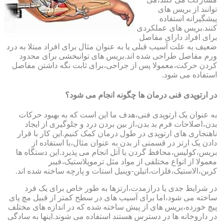
توانند از بریس های
پیشگیرانه استفاده
کنند.بریس های عملکردی
برای افراد دارای مفاصل
ضعیف به علت آسیب قبلی یا به عنوان مثال برای افراد مبتلا به درد
ورم مفاصل طراحی شده اند.بریس های توانبخشی برای محدود
کردن حرکت،معمولا پس از جراحی،برای ثابت نگه داشتن مفاصل
استفاده می شود.
در ارتوپدی فنی درمان ها چگونه انجام می شود؟
به عنوان یک ارتوپدی فنی،هدف ما این است که به بهبود حرکات
بدن،اصلاحات فرم بد بدن،از بین بردن درد و جلوگیری از ایجاد
ناهنجاری های ارتوپدی در طول درمان کمک کنیم.این کار با قرار
دادن یک ارتز در قسمتی از بدن به عنوان مثال،با استفاده از
بریس،کولیس،محافظ گردن یا آتل انجام می پذیرد.این دستگاه ها
معمولا از انواع مختلفی از مواد مثل ترموپلاستیک،فیبر
کربن،الاستیک،فلزات،اتیلن-وینیل استات و پارچه ساخته شده اند.
در شرایط جدی یا درازمدت،ارتزها به طور خاص برای یک فرد
ساخته می شود،اما برای آسیب های در سطح کمتر از قبیل مچ پای
پیچ خورده،بریس های از پیش ساخته شده که در اندازه های مختلف
در داروخانه ها در دسترس هستند استفاده می شوند.اینها به سادگی