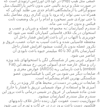
عمقی مثل هیپ (Hip) در کودکان اورژانس ارتوپدی است که
در صورت شک و تردید بالینی حتی بدون تاخیر پاراکلینیک،مثل
سونوگرافی یا آزمایشگاهی،اقدام جدی می طلبد کودکی که
همراه تب نمی تواند راه برود یا وزن گذاری روی مفاصل بکند
یا حتی نوزادی شیر نمیخورد و اندام را در یک وضعیت ثابت
فیکس و بدون حرکت می ماند.
سندرم کمپارتمان :به مجموعه عضله و شریان و عصب و
استخوان در یک غلاف فاسیایی کمپارتان گفته می شود که
خونریزی یا التهاب در آن باعث افزایش فشار داخل آن
محفظه فاسیایی شده و باعث آسیب به حیات عصب،عروق و
نکروز عضله بدون بازگشت میشود افزایش فشار داخل
کمپارتمان بالای 30 تا 40 میلیمتر جیوه باعث نابودی آن
عناصر می شود.
آمبولی چربی پس از شکستگی لگن یا استخوانهای بلند ویژه
ران و ساق عارضه جدی آمبولی چربی رخ میدهد.این (Fat
emboli) باعث نارسایی ریه (ARDS) عوارض مغزی و
ضایعات دیگر می شود.بی حرکتی یا فیکساسیون عضو
شکستگی بهترین اقدام پیشگیرانه است.
ضایعات تزریقی در دست:در محیط های کار ویژه در رنگ
آمیزی ها و استفاده از مواد شیمیایی تزریق با فشار یا خارج
شدن ماده شیمیایی از عروق در شیمی درمانی باعث بروز این
سندرم مثل سندرم کمپارتمان میشود.
تنوواژینیت دست عفونت گول زننده داخل غلاف تاندونهای
فلکسور دست باعث بروز درد در حرکات و تورم آن می شود