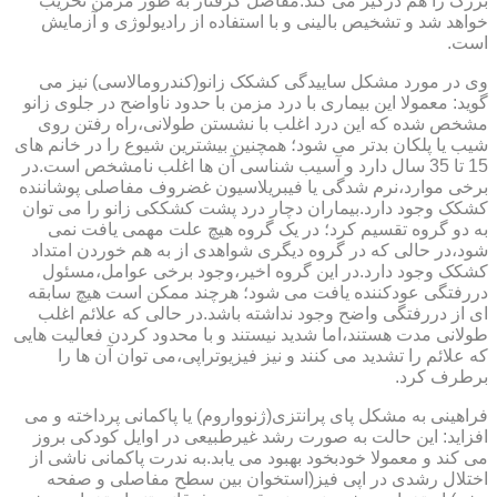
بزرگ را هم درگیر می کند.مفاصل گرفتار به طور مزمن تخریب
خواهد شد و تشخیص بالینی و با استفاده از رادیولوژی و آزمایش
است.
وی در مورد مشکل ساییدگی کشکک زانو(کندرومالاسی) نیز می
گوید: معمولا این بیماری با درد مزمن با حدود ناواضح در جلوی زانو
مشخص شده که این درد اغلب با نشستن طولانی،راه رفتن روی
شیب یا پلکان بدتر می شود؛ همچنین بیشترین شیوع را در خانم های
15 تا 35 سال دارد و آسیب شناسی آن ها اغلب نامشخص است.در
برخی موارد،نرم شدگی یا فیبریلاسیون غضروف مفاصلی پوشاننده
کشکک وجود دارد.بیماران دچار درد پشت کشککی زانو را می توان
به دو گروه تقسیم کرد؛ در یک گروه هیچ علت مهمی یافت نمی
شود،در حالی که در گروه دیگری شواهدی از به هم خوردن امتداد
کشکک وجود دارد.در این گروه اخیر،وجود برخی عوامل،مسئول
دررفتگی عودکننده یافت می شود؛ هرچند ممکن است هیچ سابقه
ای از دررفتگی واضح وجود نداشته باشد.در حالی که علائم اغلب
طولانی مدت هستند،اما شدید نیستند و با محدود کردن فعالیت هایی
که علائم را تشدید می کنند و نیز فیزیوتراپی،می توان آن ها را
برطرف کرد.
فراهینی به مشکل پای پرانتزی(ژنوواروم) یا پاکمانی پرداخته و می
افزاید: این حالت به صورت رشد غیرطبیعی در اوایل کودکی بروز
می کند و معمولا خودبخود بهبود می یابد.به ندرت پاکمانی ناشی از
اختلال رشدی در اپی فیز(استخوان بین سطح مفاصلی و صفحه