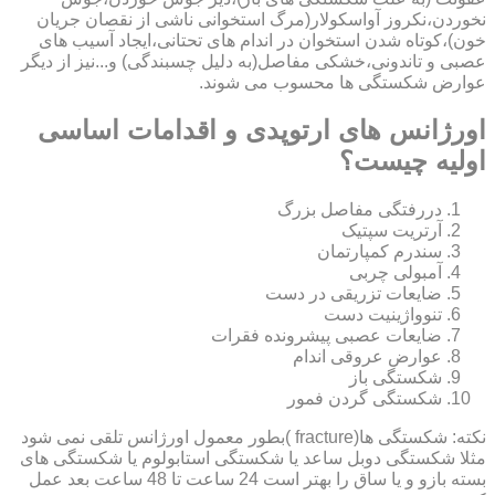
نخوردن،نکروز آواسکولار(مرگ استخوانی ناشی از نقصان جریان
خون)،کوتاه شدن استخوان در اندام های تحتانی،ایجاد آسیب های
عصبی و تاندونی،خشکی مفاصل(به دلیل چسبندگی) و...نیز از دیگر
عوارض شکستگی ها محسوب می شوند.
اورژانس های ارتوپدی و اقدامات اساسی
اولیه چیست؟
دررفتگی مفاصل بزرگ
آرتریت سپتیک
سندرم کمپارتمان
آمبولی چربی
ضایعات تزریقی در دست
تنوواژینیت دست
ضایعات عصبی پیشرونده فقرات
عوارض عروقی اندام
شکستگی باز
شکستگی گردن فمور
نکته: شکستگی ها(fracture )بطور معمول اورژانس تلقی نمی شود
مثلا شکستگی دوبل ساعد یا شکستگی استابولوم یا شکستگی های
بسته بازو و یا ساق را بهتر است 24 ساعت تا 48 ساعت بعد عمل