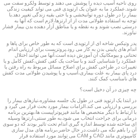
روی ناحیه آسیب دیده را پوشش می دهند و توسط ولکرو سفت می
شوند.عملکرد ما به عنوان یک ارتوپدی فنی می تواند کیفیت زندگی
بیمار را در طول دوره توانبخشی و یا حتی بقیه زندگی تغییر دهد.با
توجه به استفاده طولانی مدت از از ارتزها،لازم است که آنها به
درستی نصب شوند و به نقطه و یا مناطق آزار دهنده بدن بیمار فشار
نیاورند.
پدر وتیکس شاخه ای از ارتوپدی است که به طور خاص برای پاها و
اندام های پایینی بدن به کار می رود.پروتزیست برای ارزیابی اندام
تحتانی و بیومکانیک آن آموزش دیده است.آنها می توانند اختلال
عملکرد را شناسایی کنند و با ساخت یک کفی کفش،کفش کامل و یا
تغییرات در طراحی کفش برای اصلاح مسائل مربوط به راه رفتن یا
درد پای بیمار به علت بیماری،آسیب و یا پوشیدن طولانی مدت کفش
های نامناسب کمک کنند.
چه چیزی در آن دخیل است؟
در ابتدا یک ارتوپد فنی در طول یک جلسه مشاوره،نیازهای بیمار را
بررسی و ارزیابی می کند.الزامات بیمار مورد بحث قرار می گیرد و
با ارتباط با دیگر متخصص ها مانند فیزیوتراپیست ها،بهترین برنامه
درمانی برای جراحت انتخاب می شود.به طور سنتی،ارتزها وسیله
ای ساخته شده توسط اندازه گیری اندام تحت تاثیر بودند که دو سوی
آن را باهم نگه می داشت.در حال حاضر،برنامه های مدل سازی
کامپیوتری مانند CAD و CAM می توانند مورد استفاده قرار