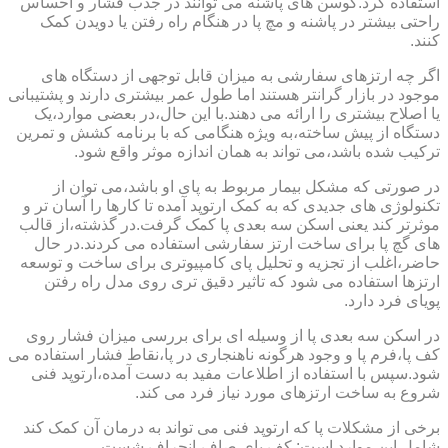
استفاده کرد.کوسن های پاشنه می توانند در جذب فشار و احساس
راحتی بیشتر در پاشنه و مچ پا در هنگام راه رفتن یا دویدن کمک
کنند.
اگر چه ارتزهای سفارشی به میزان قابل توجهی از دستگاه های
موجود در بازار گرانتر هستند اما طول عمر بیشتری دارند و پشتیبانی
یا اصلاح بیشتری را ارائه می دهند.با این حال،در بعضی موارد،یک
دستگاه از پیش ساخته،به ویژه هنگامی که با برنامه کشش و تمرین
ترکیب شده باشد،می تواند به همان اندازه موثر واقع شود.
در صورتی که مشکل بیمار مربوط به پای او باشد،می توان از
تکنولوژی های جدیدی که به کمک ارتوپد آمده تا کارها را آسان تر و
موثرتر کند یعنی اسکن سه بعدی پا کمک گرفت.در گذشته،از قالب
های گچ پا برای ساخت ارتز سفارشی استفاده می کردند.در حال
حاضر،اغلب از تجزیه و تحلیل پای کامپیوتری برای ساخت و توسعه
ارتزها استفاده می شود که تاثیر دقیق تری روی مدل راه رفتن
پویای فرد دارد.
در اسکن سه بعدی پا از وسیله ای برای بررسی میزان فشار روی
کف پا،فرم پا و وجود هرگونه ناهنجاری در پا،نقاط فشار استفاده می
شود.سپس با استفاده از اطلاعات مفید به دست آمده،ارتوپد فنی
شروع به ساخت ارتزهای مورد نیاز فرد می کند.
برخی از مشکلات پا که ارتوپد فنی می تواند به درمان آن کمک کند
شامل این موارد است: کف پای صاف،انحراف شست