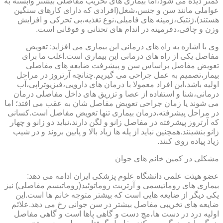
کمتر دیده می شود،اما بیماری های تخریب مفاصلی بیشتر وابسته به
عواملی مانند سن و جنس،شغل(افرادی که دارای کارهای سنگین
هستند)،ژنتیک،زمینه های فامیلی،نوع تغذیه،بی تحرکی و افزایش
وزن و چاقی،دفرمیته در اندام های تحتانی و فوقانی است.
وی با اشاره به راه های درمانی این بیماری می افزاید: تعویض
مفاصل یکی از راه های درمانی این بیماری است.اغلب ما برای
تعویض مفاصل براساس سن و پیشرفت ضایعه های مفاصلی
بیمار،تصمیم به عمل جراحی می گیریم.چنانچه آرتروز در مراحل
اولیه باشد،این افراد معمولا با درمان های دارویی،فیزیوتراپی،آب
درمانی،شنا و استفاده از عصا و تزریق های داخل مفاصلی درمان
می شوند یا زمان جراحی تعویض مفاصل شان به عقب می افتد؛ اما
در مراحل پیشرفته،درمان بیماری تنها تعویض مفاصل است.کسانی
که آرتروز پیشرفته در مفاصل زانو و لگن دارند،نباید دو زانو و چهار
زانو بنشینند.همچنین نباید از پله ها زیاد بالا و پایین بروند و در شیب
زیاد پیاده روی کنند.
مشکلی در کمین خانم های جوان
عضو هیئت علمی دانشگاه علوم پزشکی ایران ادامه می دهد:
بیماری های روماتیسمی و آرتریت روماتوئید(روماتیسم مفاصلی) نیز
یکی دیگر از ضایعه هایی است که بیشتر متوجه خانم ها است.این
ضایعه های تخریبی مفاصل بیشتر در سن جوانی رخ می دهد.علائم
اولیه درد در دست ها،مچ دست و گاهی پاها است و گاهی مفاصل