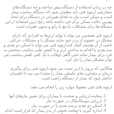
چه در زمان استفاده از دستگاه پیش ساخته و چه دستگاه های
سفارشی ارتوپد فنی باید مطمئن شود که دستگاه مناسب بیمار
است و ممکن است نیاز به انجام تغییراتی در دستگاه برای ایجاد
بهترین حالت ممکن برای فرد داشته باشد.رایج ترین استفاده از این
دستگاه ها برای مشکلات پا،مچ پا،زانو و ستون فقرات است.
ارتوپد فنی همچنین می تواند با تولید ارتزها به افرادی که دارای
مشکل در عضوی از بدن خود مانند مشکل پا و مشکلات حرکتی
ناشی از آن هستند کمک کند.ارتوپد فنی می تواند با اسکن دو بعدی و
سه بعدی پا اقدام به ساختن ارتز و یا کفش طبی مناسب منحصر به
فرد برای بیمار نماید.حتی گاهی اوقات با یک کفی کفش مناسب می
توان مشکل بیمار را حل کرد.
هنگامی که پروتز یا ارتز نصب می شود،ارتوپد فنی برای پیگیری
درمان و مشاوره های تکمیلی بیمار را مجددا می بیند تا اطمینان
حاصل شود که بیمار از دستگاه راضی است.
ارتوپد های فنی معمولا موارد زیر را انجام می دهند:
معاینه،ارزیابی و صحبت با بیماران برای تعیین نیازهای آنها
ارزیابی بیومکانیکال در صورت نیاز
اسکن دو بعدی و سه بعدی پا در صورت نیاز
اندازه گیری یا معاینه بخشی از بدن بیمار که قرار است اندام