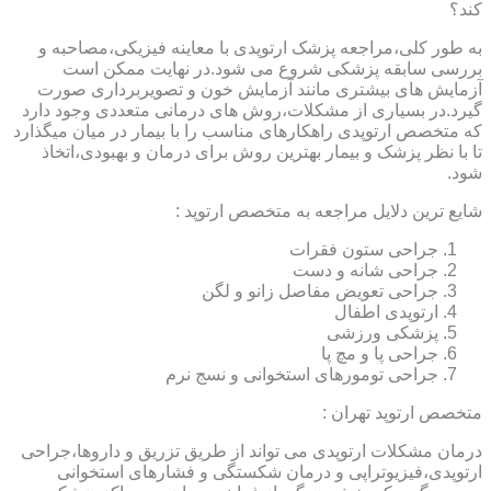
کند؟
به طور کلی،مراجعه پزشک ارتوپدی با معاینه فیزیکی،مصاحبه و
بررسی سابقه پزشکی شروع می شود.در نهایت ممکن است
آزمایش های بیشتری مانند آزمایش خون و تصویربرداری صورت
گیرد.در بسیاری از مشکلات،روش های درمانی متعددی وجود دارد
که متخصص ارتوپدی راهکارهای مناسب را با بیمار در میان میگذارد
تا با نظر پزشک و بیمار بهترین روش برای درمان و بهبودی،اتخاذ
شود.
شایع ترین دلایل مراجعه به متخصص ارتوپد :
جراحی ستون فقرات
جراحی شانه و دست
جراحی تعویض مفاصل زانو و لگن
ارتوپدی اطفال
پزشکی ورزشی
جراحی پا و مچ پا
جراحی تومورهای استخوانی و نسج نرم
متخصص ارتوپد تهران :
درمان مشکلات ارتوپدی می تواند از طریق تزریق و داروها،جراحی
ارتوپدی،فیزیوتراپی و درمان شکستگی و فشارهای استخوانی