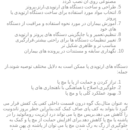
مصنوعی روی آن نصب گردد
طراحی و ساخت دستگاه های ارتوپدی،ارتز،پروتز
انتخاب مواد مورد استفاده برای ساخت دستگاه ارتوپدی یا
پروتز
آموزش بیماران در مورد نحوه استفاده و مراقبت از دستگاه
های خود
تنظیم،تعمیر و یا جایگزینی دستگاه های پروتز و ارتوپدی
تغییر تنظیمات دستگاه ها برای راحتی بیشتر،قرارگیری
مناسب تر و ظاهری شکیل تر
نگهداری سابقه و مستندات در پرونده های بیماران
دستگاه های ارتوپدی پا ممکن است به دلایل مختلف توصیه شوند،از
جمله:
تراز کردن و حمایت از پا یا مچ پا
جلوگیری،اصلاح یا هماهنگی با ناهنجاری های پا
بهبود عملکرد کلی پا و مچ پا
به عنوان مثال،یک گوه درون قسمت داخلی کفی یک کفش قرار می
گیرد تا بتواند به کف پای صاف کمک کند،بنابراین خطر بروز تاندونیت
را کاهش می دهد.بریس مچ پا می تواند درد آرتریت روماتوئید را در
پاشنه یا مچ پا کاهش دهد.برای افزایش حمایت از مچ پا و کمک به
جلوگیری از رگ به رگ شدن مچ پا می توان از پاشنه ی پهن شده