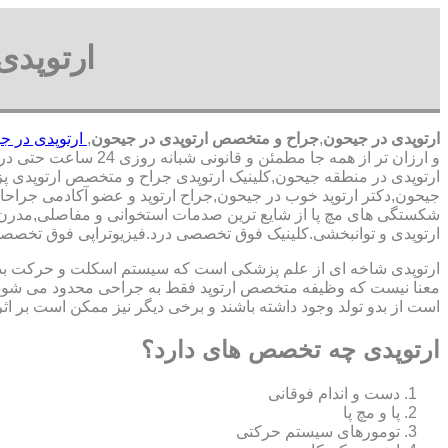
ارتوپد
ارتوپدی در جیحون
,
جراح و متخصص ارتوپدی در جیحون
,
ارتوپدی در ج
و ارزان تر از همه جا مطمئن و قانونی شبانه روزی 24 ساعت حتی در روز های تعطیل,ارتوپدی در محدوده جیحون,
ارتوپدی در منطقه جیحون,کلینیک ارتوپدی جراح و متخصص ارتوپدی پزش
جیحون,دکتر ارتوپد خوب در جیحون,جراح ارتوپد و عضو آکادمی جراح
شکستگی های مچ پا از شایع ترین صدمات استخوانی و مفاصلی,مدرن تری
ارتوپدی و توانبخشی.کلینیک فوق تخصصی درد.فیزیوتراپی فوق تخصص
ارتوپدی شاخه ای از علم پزشکی است که سیستم اسکلت و حرکت بدن ا
معنا نیست که وظیفه متخصص ارتوپد فقط به جراحی محدود می شود.برا
است از بدو تولد وجود داشته باشند و برخی دیگر نیز ممکن است بر اثر
ارتوپدی چه تخصص های دارد؟
دست و اندام فوقانی
پا و مچ پا
تومورهای سیستم حرکتی