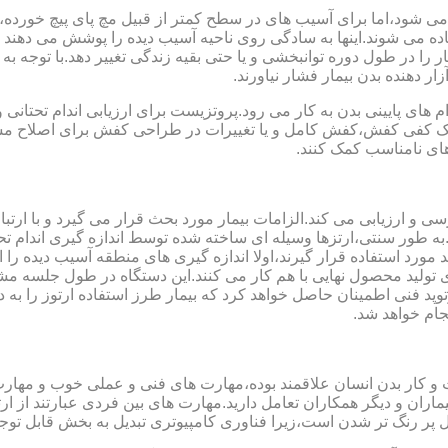
می شود،اما برای آسیب های در سطح کمتر از قبیل مچ پای پیچ خورده
فاده می شوند.اینها به سادگی روی ناحیه آسیب دیده را پوشش می ده
 را در طول دوره توانبخشی و یا حتی بقیه زندگی تغییر دهد.با توجه به 
ر دهنده بدن بیمار فشار نیاورند.
 های پایینی بدن به کار می رود.پروتزیست برای ارزیابی اندام تحتانی 
ت یک کفی کفش،کفش کامل و یا تغییرات در طراحی کفش برای اصلاح مسا
ای نامناسب کمک کنند.
سی و ارزیابی می کند.الزامات بیمار مورد بحث قرار می گیرد و با ارتب
به طور سنتی،ارتزها وسیله ای ساخته شده توسط اندازه گیری اندام تح
 های مدل سازی کامپیوتری مانند CAD و CAM می توانند مورد استفاده قرار گیرند،اولا اندازه گیری
ای تولید محصول نهایی با هم کار می کنند.این دستگاه در طول جلسه م
د فنی اطمینان حاصل خواهد کرد که بیمار طرز استفاده ارتوز را به 
جام خواهد شد.
کت و کار بدن انسان علاقمند بوده،مهارت های فنی و عملی خوب و مها
یماران و دیگر همکاران تعامل دارید.مهارت های بین فردی عبارتند از 