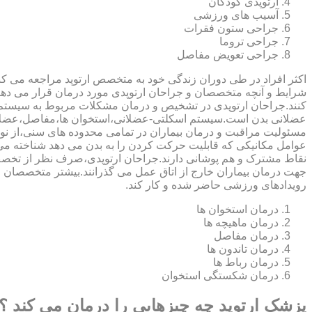
ارتوپدی کودکان
آسیب های ورزشی
جراحی ستون فقرات
جراحی تروما
جراحی تعویض مفاصل
اکثر افراد در طی دوران زندگی خود به متخصص ارتوپد مراجعه می کنند
شرایط و آنچه متخصصان و جراحان ارتوپدی مورد درمان قرار می د
کنند.جراحان ارتوپدی در تشخیص و درمان مشکلات مربوط به سیستم
عضلانی بدن است.سیستم اسکلتی-عضلانی،استخوان ها،مفاصل،عضلات
مسئولیت مراقبت و درمان بیماران در تمامی محدوده های سنی،از نوزا
عوامل مکانیکی که قابلیت حرکت کردن را به بدن می دهد شناخته 
نقاط مشترک و هم پوشانی دارند.جراحان ارتوپدی،صرف نظر از تخصص 
جهت درمان بیماران خارج از اتاق عمل می گذرانند.بیشتر متخصصان
رویدادهای ورزشی حاضر شده و کار کند.
درمان استخوان ها
درمان ماهیچه ها
درمان مفاصل
درمان تاندون ها
درمان رباط ها
درمان شکستگی استخوان
پزشک ارتوپد چه چیزهایی را درمان می کند ؟