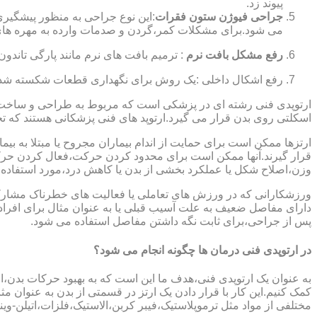
پیوند زد.
جراحی فیوژن ستون فقرات
:این نوع جراحی به منظور پیشگیری
می شود.برای مشکلات کمر،گردن و صدمات وارده به مهره های
رفع مشکل بافت نرم
: ترمیم بافت های نرم مانند پارگی تاندون 
رفع اشکال داخلی :یک روش برای نگهداری قطعات شکسته شده است
ارتوپدی فنی رشته ای در پزشکی است که مربوط به طراحی و ساخت د
اسکلتی روی بدن قرار می گیرد.ارتوپد های فنی پزشکانی هستند که تجوی
ارتزها ممکن است برای حمایت از اندام بیماران مجروح یا مبتلا به بی
قرار گیرند.آنها ممکن است برای محدود کردن حرکت،فعال کردن حرک
وزن،اصلاح شکل یا عملکرد بخشی از بدن یا کاهش درد،مورد استفاده ق
ورزشکارانی که در ورزش های تعاملی یا فعالیت های خطرناک مشارکت 
دارای مفاصل ضعیف به علت آسیب قبلی یا به عنوان مثال برای افرا
پس از جراحی،برای ثابت نگه داشتن مفاصل استفاده می شود.
در ارتوپدی فنی درمان ها چگونه انجام می شود؟
به عنوان یک ارتوپدی فنی،هدف ما این است که به بهبود حرکات بدن،اص
کمک کنیم.این کار با قرار دادن یک ارتز در قسمتی از بدن به عنوان مثا
مختلفی از مواد مثل ترموپلاستیک،فیبر کربن،الاستیک،فلزات،اتیلن-وین