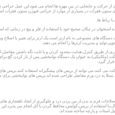
 از حرکت و جابجایی در بین مهره ها انجام می شود.این عمل جراحی س
 ستون فقرات در بسیاری از موارد از جراحی فیوژن ستون فقرات است
یا رباط ها.
خوان در مکان صحیح خود با استفاده از فلز و پیچ در زمانی که است
ستگاه های مصنوعی به نام ارتز است.یک ارتز برای تغییر یا اصلا
ز،تولید و مدیریت ارتزها را انجام می دهند.
ماری،از طریق کنترل،هدایت،محدود کردن و یا ثابت نگه داشتن مفاصل،اند
ت (مکانیکی)،به عنوان یک دستگاه توانبخشی پس از باز کردن گچ،بر
رار گیرد.
می کنند،می توانند از بریس های پیشگیرانه استفاده کنند.بریس های
د مبتلا به درد ورم مفاصل طراحی شده اند.بریس های توانبخشی برای
لاحات فرم بد بدن،از بین بردن درد و جلوگیری از ایجاد ناهنجاری های
ل،با استفاده از بریس،کولیس،محافظ گردن یا آتل انجام می پذیرد.این دس
یل استات و پارچه ساخته شده اند.