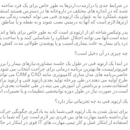
در شرایط جدی یا درازمدت،ارتزها به طور خاص برای یک فرد ساخته 
شده که در اندازه های مختلف در داروخانه ها در دسترس هستند است
شوند.عملکرد ما به عنوان یک ارتوپدی فنی می تواند کیفیت زندگی بیمار
ارتزها،لازم است که آنها به درستی نصب شوند و به نقطه و یا مناطق آزا
پدر وتیکس شاخه ای از ارتوپدی است که به طور خاص برای پاها و اندام
دیده است.آنها می توانند اختلال عملکرد را شناسایی کنند و با ساخ
درد پای بیمار به علت بیماری،آسیب و یا پوشیدن طولانی مدت کفش ه
چه چیزی در آن دخیل است؟
در ابتدا یک ارتوپد فنی در طول یک جلسه مشاوره،نیازهای بیمار را برر
فیزیوتراپیست ها،بهترین برنامه درمانی برای جراحت انتخاب می شود.
حاضر،برنامه
طرح اولیه می دهند.در طی مرحله تولید بعدی،ارتوپد فنی و ارتوپد بر
استفاده،نصب و برداشتن آن آموزش می بیند.در طی جلسات بعدی،ارتوپ
است.در صورت نیاز در طول دوره توانبخشی تنظیمات و یا تعمیرات ان
یک ارتوپد فنی به چه تجربیاتی نیاز دارد؟
برای تبدیل شدن به یک ارتوپد فنی،شما باید به یادگیری چگونگی حر
نیاز،داشته باشید.مهارت های بین فردی نیز لازم است چرا که شما با ب
استفاده از ابتکار عمل و کار تیمی.مهارت های IT قوی در اینکار در حال پر رنگ تر شدن است،زیرا فناوری کامپیوتری تبدیل به بخش قابل توجهی از فرایند تولید ابزارهای مربوط به ارتوپدی فنی می شود.