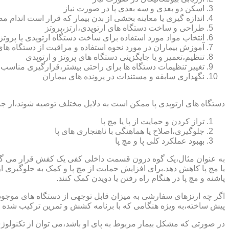
اسکن دو بعدی و سه بعدی پا در صورت نیاز
اندازه گیری یا معاینه بخشی از بدن بیمار که قرار است اندام
طراحی و ساخت دستگاه های ارتوپدی،ارتز،پروتز
انتخاب مواد مورد استفاده برای ساخت دستگاه ارتوپدی یا پروتز
آموزش بیماران در مورد نحوه استفاده و مراقبت از دستگاه ها
تنظیم،تعمیر و یا جایگزینی دستگاه های پروتز و ارتوپدی
تغییر تنظیمات دستگاه ها برای راحتی بیشتر،قرارگیری مناسب
نگهداری سابقه و مستندات در پرونده های بیماران
دستگاه های ارتوپدی پا ممکن است به دلایل مختلف توصیه شوند،از جم
تراز کردن و حمایت از پا یا مچ پا
جلوگیری،اصلاح یا هماهنگی با ناهنجاری های پا
بهبود عملکرد کلی پا و مچ پا
به عنوان مثال،یک گوه درون قسمت داخلی کفی یک کفش قرار می گیرد تا
یا مچ پا کاهش دهد.برای افزایش حمایت از مچ پا و کمک به جلوگیری 
پاشنه و مچ پا در هنگام راه رفتن یا دویدن کمک کنند.
اگر چه ارتزهای سفارشی به میزان قابل توجهی از دستگاه های موجود در
پیش ساخته،به ویژه هنگامی که با برنامه کشش و تمرین ترکیب شده باش
در صورتی که مشکل بیمار مربوط به پای او باشد،می توان از تکنولوژی