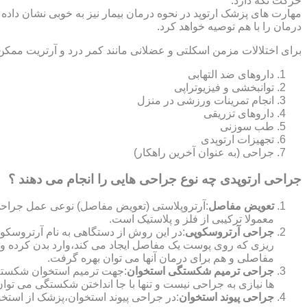
حرکت نگه دارد.
مهارت های پزشک ارتوپد در نحوه درمان بیمار نیز به خوبی نشان داده
درمان را با هم توصیه خواهد کرد.
برای اختلالات مزمن اسکلتی و عضلانی مانند کمر درد و آرتریت ممکن
داروهای ضد التهابی
توانبخشی و فیزیوتراپی
انجام تمرینات ورزشی در منزل
داروهای تزریقی
طب سوزنی
تجهیزات ارتوپدی
جراحی (به عنوان آخرین راهکار)
جراحی ارتوپدی چه نوع جراحی هایی را انجام می دهند ؟
تعویض مفاصل
:آرتروپلاستی (تعویض مفاصل) نوعی عمل جراحی
معمولا ترکیبی از فلز و پلاستیک است.
جراحی آرتروسکوپی
:در این روش از دستگاهی به نام آرتروس
ریزی که روی پوست یک مفاصل ایجاد می کند،وارد بدن کرده و
مفاصلی و هم برای درمان آنها می توان بهره گرفت.
جراحی ترمیم شکستگی استخوان
:جهت ترمیم استخوان شکسته گ
ها نیازی به جراحی نیست و تنها با جا انداختن شکستگی می توان
جراحی پیوند استخوان
:در جراحی پیوند استخوان،پزشک از استخ