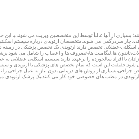
؛ بسیاری از آنها غالباً توسط این متخصصین ویزیت می شوند.با این ح
هند،دچار سردرگمی می شوند.متخصصان ارتوپدی درباره سیستم اسکلت
 اسکلتی-عضلانی تخصص دارند.ارتوپدی یک تخصص پزشکی در زمینه د
،تاندون ها،لیگامنت ها،غضروف ها و اعصاب را شامل می شود.پزشک
دان تا افراد سالخورده را برعهده دارند.سیستم اسکلتی عضلانی به ع
می شود.حقیقت این است که تمام تخصص های پزشکی با ارتوپدی و سیس
جراحی،بسیاری از روش های درمانی بدون نیاز به عمل جراحی را نیز ب
 ارتوپدی در مطب های خصوصی خود کار می کنند.یک پزشک ارتوپدی می