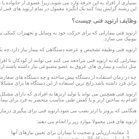
بسیاری از افراد به این حرفه وارد می شوند،زیرا عضوی از خانواده ی
این رشته گرایش پیدا کنند.یک انگیزه معمول در تمام ارتوپد های فنی 
وظایف ارتوپد فنی چیست؟
ارتوپد فنی بیمارانی که برای حرکت خود به وسایل و تجهیزات کمکی نی
بیونیک می سازد.
ارتوپد فنی وظیفه تشخیص و عرضه دستگاهی که بیمار نیاز دارد،چه ی
بیمارانی که به ارتوپد فنی مراجعه می کنند می توانند از کودکان تا 
مثل دیابت و بیماری های عروق به عضو مصنوعی نیاز داشته باشند.ارت
چه در زمان استفاده از دستگاه پیش ساخته و چه دستگاه های سفارشی 
برای فرد داشته باشد.رایج ترین استفاده از این دستگاه ها برای مشکل
ارتوپد فنی همچنین می تواند با تولید ارتزها به افرادی که دارای مش
اقدام به ساختن ارتز و یا کفش طبی مناسب منحصر به فرد برای بیما
هنگامی که پروتز یا ارتز نصب می شود،ارتوپد فنی برای پیگیری درمان
ارتوپد های فنی معمولا موارد زیر را انجام می دهند:
معاینه،ارزیابی و صحبت با بیماران برای تعیین نیازهای آنها
ارزیابی بیومکانیکال در صورت نیاز