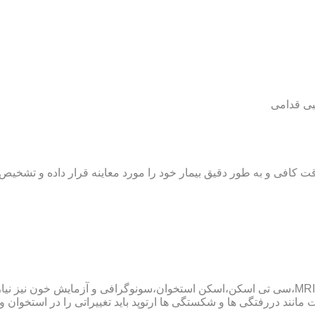
بی قدامی
ت کافی و به طور دقیق بیمار خود را مورد معاینه قرار داده و تشخیص
پزشک ارتوپد همچنین ممکن است برای داشتن یک تشخیص درست به MRI،سی تی اسکن،اسکن استخوان،سو
ند دررفتگی ها و شکستگی ها ارتوپد باید تغییراتی را در استخوان و مف