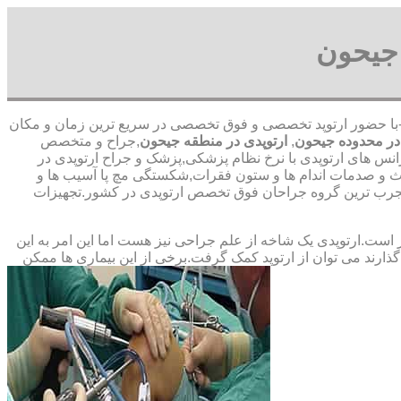
جیحون
قای قمری-با حضور ارتوپد تخصصی و فوق تخصصی در سریع ترین زمان و مکان
در محدوده جیحون
,
ارتوپدی در منطقه جیحون
,جراح و متخصص
ژانس های ارتوپدی با نرخ نظام پزشکی,پزشک و جراح ارتوپدی در
دث و صدمات اندام ها و ستون فقرات,شکستگی مچ پا آسیب ها و
‏ترین ‏گروه ‏جراحان ‏فوق ‏تخصص ‏ارتوپدی ‏در ‏کشور.تجهیزات
ت.ارتوپدی یک شاخه از علم جراحی نیز هست اما این امر به این
ارند می توان از ارتوپد کمک گرفت.برخی از این بیماری ها ممکن