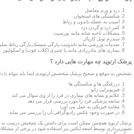
درد و ورم مفاصل
شکستگی های استخوان
آسیب به عضله،تاندون و رباط
کمر درد و گردن درد
مشکلات ناحیه شانه مانند بورسیت
سندرم تونل کارپال
صدمات ورزشی مانند تاندونیت،پارگی منیسک،پارگی رباط صلی
بیماری های مادرزادی مانند پا چنبری (کلاب فوت) و اسکولیوز
پزشک ارتوپد چه مهارت هایی دارد ؟
تشخیص به موقع و صحیح پزشک متخصص ارتوپدی ابتدا باید بتواند با دق
دررفتگی ها و شکستگی ها
فیزیوتراپی زانو
علائم و نشانه های بیماری در فرد را از وی سوال می کند
سابقه پزشکی فرد را مورد بررسی قرار می دهد
معاینه فیزیکی به عمل می آورد
در صورت وجود عکس رادیوگرافی،آن را بررسی می‎ نماید
تصویربرداری توسط اشعه ایکس نیز استفاده شود.در برخی از مشکلات مان