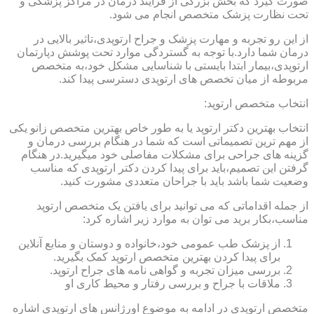
صورت گیرد که بخش بزرگی از فرایند درمان در مراکز پزشکی و
تحت نظارت پزشک متخصص انجام می شود.
از این رو تجربه و مهارت پزشک و جراح ارتوپدی،تاثیر بالایی در
درمان شما دارد.با توجه به گستردگی موارد تحت پوشش دپارتمان
ارتوپدی،بیمار ابتدا بایستی با شناسایی مشکل خود،به متخصص
مربوطه از میان تخصص های ارتوپدی دسترسی پیدا کند.
انتخاب متخصص ارتوپد:
انتخاب بهترین دکتر ارتوپد یا به طور خاص بهترین متخصص زانو یکی
از مهم ترین تصمیماتی است که شما در هنگام بررسی درمان و
گزینه های جراحی برای مشکلات مفاصلی خود میگیرید.در هنگام
گرفتن این تصمیم،باید برای پیدا کردن دکتر ارتوپدی که مناسب
وضعیت شما باشد باید با جراحان متعددی مشورت کنید.
از جمله اقداماتی که می توانید برای یافتن یک متخصص ارتوپد
مناسب،بکار برید می توان به موارد زیر اشاره کرد:
از پزشک طب عمومی خود،خانواده و دوستان و منابع آنلاین
برای پیدا کردن بهترین متخصص ارتوپد کمک بگیرید.
بررسی میزان تجربه و گواهی نامه های جراح ارتوپد.
ملاقات با جراح و بررسی رفتار و محیط کاری او
متخصص ارتوپدی در ادامه به موضوع اورژانس های ارتوپدی اشاره