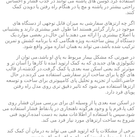
استفاده کرد.کوسن های پاشنه می توانند در جذب فشار و احساس
راحتی بیشتر در پاشنه و مچ پا در هنگام راه رفتن یا دویدن کمک
کنند.
اگر چه ارتزهای سفارشی به میزان قابل توجهی از دستگاه های
موجود در بازار گرانتر هستند اما طول عمر بیشتری دارند و پشتیبانی
یا اصلاح بیشتری را ارائه می دهند.با این حال،در بعضی موارد،یک
دستگاه از پیش ساخته،به ویژه هنگامی که با برنامه کشش و تمرین
ترکیب شده باشد،می تواند به همان اندازه موثر واقع شود.
در صورتی که مشکل بیمار مربوط به پای او باشد،می توان از
تکنولوژی های جدیدی که به کمک ارتوپد آمده تا کارها را آسان تر و
موثرتر کند یعنی اسکن سه بعدی پا کمک گرفت.در گذشته،از قالب
های گچ پا برای ساخت ارتز سفارشی استفاده می کردند.در حال
حاضر،اغلب از تجزیه و تحلیل پای کامپیوتری برای ساخت و توسعه
ارتزها استفاده می شود که تاثیر دقیق تری روی مدل راه رفتن
پویای فرد دارد.
در اسکن سه بعدی پا از وسیله ای برای بررسی میزان فشار روی
کف پا،فرم پا و وجود هرگونه ناهنجاری در پا،نقاط فشار استفاده می
شود.سپس با استفاده از اطلاعات مفید به دست آمده،ارتوپد فنی
شروع به ساخت ارتزهای مورد نیاز فرد می کند.
برخی از مشکلات پا که ارتوپد فنی می تواند به درمان آن کمک کند
شامل این موارد است: کف پای صاف،انحراف شست