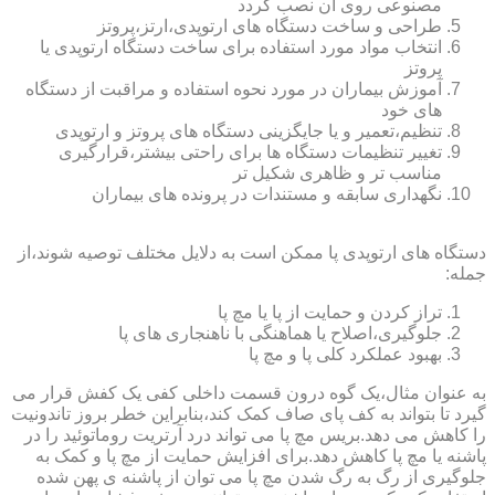
مصنوعی روی آن نصب گردد
طراحی و ساخت دستگاه های ارتوپدی،ارتز،پروتز
انتخاب مواد مورد استفاده برای ساخت دستگاه ارتوپدی یا
پروتز
آموزش بیماران در مورد نحوه استفاده و مراقبت از دستگاه
های خود
تنظیم،تعمیر و یا جایگزینی دستگاه های پروتز و ارتوپدی
تغییر تنظیمات دستگاه ها برای راحتی بیشتر،قرارگیری
مناسب تر و ظاهری شکیل تر
نگهداری سابقه و مستندات در پرونده های بیماران
دستگاه های ارتوپدی پا ممکن است به دلایل مختلف توصیه شوند،از
جمله:
تراز کردن و حمایت از پا یا مچ پا
جلوگیری،اصلاح یا هماهنگی با ناهنجاری های پا
بهبود عملکرد کلی پا و مچ پا
به عنوان مثال،یک گوه درون قسمت داخلی کفی یک کفش قرار می
گیرد تا بتواند به کف پای صاف کمک کند،بنابراین خطر بروز تاندونیت
را کاهش می دهد.بریس مچ پا می تواند درد آرتریت روماتوئید را در
پاشنه یا مچ پا کاهش دهد.برای افزایش حمایت از مچ پا و کمک به
جلوگیری از رگ به رگ شدن مچ پا می توان از پاشنه ی پهن شده