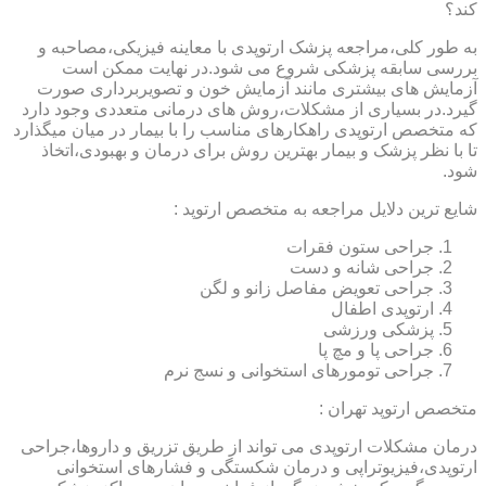
کند؟
به طور کلی،مراجعه پزشک ارتوپدی با معاینه فیزیکی،مصاحبه و
بررسی سابقه پزشکی شروع می شود.در نهایت ممکن است
آزمایش های بیشتری مانند آزمایش خون و تصویربرداری صورت
گیرد.در بسیاری از مشکلات،روش های درمانی متعددی وجود دارد
که متخصص ارتوپدی راهکارهای مناسب را با بیمار در میان میگذارد
تا با نظر پزشک و بیمار بهترین روش برای درمان و بهبودی،اتخاذ
شود.
شایع ترین دلایل مراجعه به متخصص ارتوپد :
جراحی ستون فقرات
جراحی شانه و دست
جراحی تعویض مفاصل زانو و لگن
ارتوپدی اطفال
پزشکی ورزشی
جراحی پا و مچ پا
جراحی تومورهای استخوانی و نسج نرم
متخصص ارتوپد تهران :
درمان مشکلات ارتوپدی می تواند از طریق تزریق و داروها،جراحی
ارتوپدی،فیزیوتراپی و درمان شکستگی و فشارهای استخوانی