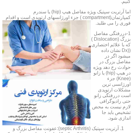
کنیم.
اما آرتریت سپتیک ویژه مفاصل هیپ (hip) یا سندرم
کمپارتمان(compartment ) جزء اورژانسهای ارتوپدی است و اقدام
فوری را می طلبد.
1-دررفتگی مفاصل
بزرگ (Dislocation )
که با علائم اختصاری
((Dx نشان داده
میشود اگر در
مفاصل بزرگ در
حوادث رخ دهد ویژه
در هیپ (hip) یا زانو
(Knee) جزء
اورژانسی ترین
مشکلات ارتوپدی
است دررفتگی زانو
حتی رادیوگرافی
لازم نیست به محض
تشخیص باید جا
اندازی شود.
آرتریت سپتیک (septic Arthritis):عفونت مفاصل بزرگ و