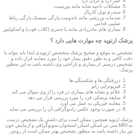
کمر درد و گردن درد
مشکلات ناحیه شانه مانند بورسیت
سندرم تونل کارپال
صدمات ورزشی مانند تاندونیت،پارگی منیسک،پارگی رباط
صلیبی قدامی
بیماری های مادرزادی مانند پا چنبری (کلاب فوت) و اسکولیوز
پزشک ارتوپد چه مهارت هایی دارد ؟
تشخیص به موقع و صحیح پزشک متخصص ارتوپدی ابتدا باید بتواند با
دقت کافی و به طور دقیق بیمار خود را مورد معاینه قرار داده و
تشخیص درستی از بیماری و ناراحتی وی داشته باشد.به این منظور
پزشک:
دررفتگی ها و شکستگی ها
فیزیوتراپی زانو
علائم و نشانه های بیماری در فرد را از وی سوال می کند
سابقه پزشکی فرد را مورد بررسی قرار می دهد
معاینه فیزیکی به عمل می آورد
در صورت وجود عکس رادیوگرافی،آن را بررسی می‎ نماید
پزشک ارتوپد همچنین ممکن است برای داشتن یک تشخیص درست
به MRI،سی تی اسکن،اسکن استخوان،سونوگرافی و آزمایش خون
نیز نیاز داشته باشد.به منظور تشخیص بهتر ممکن است از روش