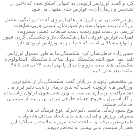
کرد و گفت: اورژانس ارتوپدی به عنوانی اطلاق شده که تاخیر در
تشخیص و درمان آن به عوارض جدی منتهی می شود.
وی در خصوص انواع اورژانس های ارتوپدی گفت: دررفتگی مفاصل
بزرگ،آرتریت سپتیک،سندرم کمپارتمان،آمبولی چربی،ضایعات
تزریقی در دست،تنوواژینیت دست،ضایعات عصبی پیشرونده
فقرات،عوارض عروقی اندام،شکستگی باز و شکستگی گردن فمور
از انواع مشکلاتی است که حتما نیاز به اورژانس ارتوپدی دارد.
حسن زاده خاطرنشان کرد: شکستگی ها به طور معمول اورژانس
تلقی نمی شود،البته شکستگی دوبل ساعد یا شکستگی استابولوم یا
شکستگی های بسته بازو و یا ساق را بهتر است ۲۴ ساعت تا ۴۸
ساعت بعد عمل کنیم.
این متخصص ارتوپدی در پایان گفت: شکستگی باز از شایع ترین
اورژانس های ارتوپدی است که نتایج درمان را تحت تاثیر قرار می
دهد مراقبت پرستاری مناسب به ویژه شستشوی فراوان و استفاده
از گاز استریل و خروج اجسام خارجی نیز در این زمینه از مهمترین
اقدامات هستند.
نوع شیوه زندگی ماشینی،کم تحرکی،نوع فرهنگ غذاهای
مصرفی،ورزش و فعالیت های بدنی،ایجاد تصادف ها،حوادث
طبیعی،غیرمترقبه و...،باعث شده امروزه سلامت و عملکرد این
بخش از سیستم بدنی،بیشتر به مخاطره بیفتد.