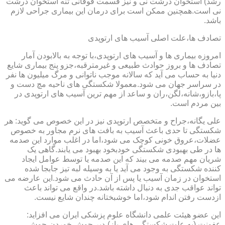
رشد) استخوان درشت نی و نیز قسمت فوقانی تنه استخوان درشت
نی است.همچنین ممکن است برای درمان این بیماری جراحی لازم
باشد.
تصادف ها،علت اصلی آسیب های ارتوپدی
امروزه بیماری ها و آسیب های ارتوپدی،با توجه به بالابودن آمار
تصادف ها و بروز حوادث طبیعی و غیرمترقبه،جزو پنج بیماری شایع
دنیا به حساب می آید که سالانه موجب ناتوانی و مرگ میلیون ها نفر
در سراسر جهان می شود.معمولا شکستگی های ناحیه مچ دست و
پا،بازو،شانه،لگن،ران و ساعد از مهم ترین آسیب های ارتوپدی در
بین مردم است.
علی یگانه،جراح و متخصص ارتوپدی نیز در این خصوص می گوید: هر
شکستگی تا حدی باعث آسیب به بافت های نرم مجاور به خصوص
عضلات،عروق خونی کوچک می شود،اما در اغلب موارد این صدمه
ها در طی بهبودی شکستگی خودبخود بهبود می یابند.گاهی یک
شریان مهم صدمه می بیند که این صدمه یا توسط عوامل ایجاد
کننده شکستگی به وجود می آید یا به وسیله لبه تیز جابجا شده
استخوان در زمان آسیب یا پس از آن حادث می شود.این عارضه می
تواند عواقب جدی به دنبال داشته باشد.در واقع می تواند باعث
ازدست رفتن اندام شود،اما خوشبختانه چندان شایع نیست.
این عضو هیئت علمی دانشگاه علوم پزشکی ایران می افزاید:
عفونت (به علت شکستگی های باز)،دیر جوش خوردن،جوش