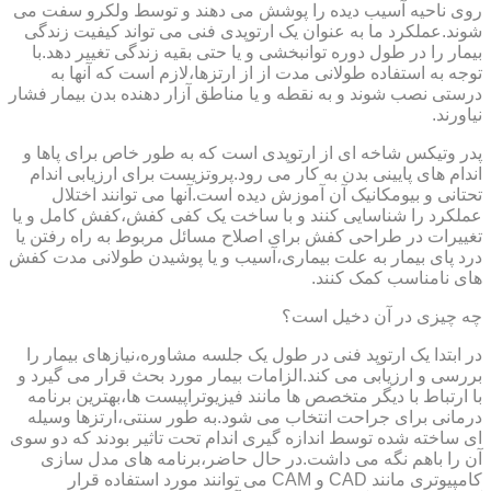
روی ناحیه آسیب دیده را پوشش می دهند و توسط ولکرو سفت می
شوند.عملکرد ما به عنوان یک ارتوپدی فنی می تواند کیفیت زندگی
بیمار را در طول دوره توانبخشی و یا حتی بقیه زندگی تغییر دهد.با
توجه به استفاده طولانی مدت از از ارتزها،لازم است که آنها به
درستی نصب شوند و به نقطه و یا مناطق آزار دهنده بدن بیمار فشار
نیاورند.
پدر وتیکس شاخه ای از ارتوپدی است که به طور خاص برای پاها و
اندام های پایینی بدن به کار می رود.پروتزیست برای ارزیابی اندام
تحتانی و بیومکانیک آن آموزش دیده است.آنها می توانند اختلال
عملکرد را شناسایی کنند و با ساخت یک کفی کفش،کفش کامل و یا
تغییرات در طراحی کفش برای اصلاح مسائل مربوط به راه رفتن یا
درد پای بیمار به علت بیماری،آسیب و یا پوشیدن طولانی مدت کفش
های نامناسب کمک کنند.
چه چیزی در آن دخیل است؟
در ابتدا یک ارتوپد فنی در طول یک جلسه مشاوره،نیازهای بیمار را
بررسی و ارزیابی می کند.الزامات بیمار مورد بحث قرار می گیرد و
با ارتباط با دیگر متخصص ها مانند فیزیوتراپیست ها،بهترین برنامه
درمانی برای جراحت انتخاب می شود.به طور سنتی،ارتزها وسیله
ای ساخته شده توسط اندازه گیری اندام تحت تاثیر بودند که دو سوی
آن را باهم نگه می داشت.در حال حاضر،برنامه های مدل سازی
کامپیوتری مانند CAD و CAM می توانند مورد استفاده قرار