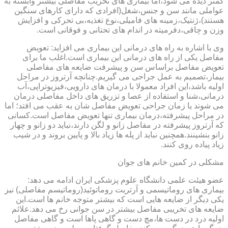
کمتر دیده می شود،اما بیماری های تخریب مفاصلی بیشتر وابسته به
عواملی مانند سن و جنس،شغل(افرادی که دارای کارهای سنگین
هستند)،ژنتیک،زمینه های فامیلی،نوع تغذیه،بی تحرکی و افزایش
وزن و چاقی،دفرمیته در اندام های تحتانی و فوقانی است.
وی با اشاره به راه های درمانی این بیماری می افزاید: تعویض
مفاصل یکی از راه های درمانی این بیماری است.اغلب ما برای
تعویض مفاصل براساس سن و پیشرفت ضایعه های مفاصلی
بیمار،تصمیم به عمل جراحی می گیریم.چنانچه آرتروز در مراحل
اولیه باشد،این افراد معمولا با درمان های دارویی،فیزیوتراپی،آب
درمانی،شنا و استفاده از عصا و تزریق های داخل مفاصلی درمان
می شوند یا زمان جراحی تعویض مفاصل شان به عقب می افتد؛ اما
در مراحل پیشرفته،درمان بیماری تنها تعویض مفاصل است.کسانی
که آرتروز پیشرفته در مفاصل زانو و لگن دارند،نباید دو زانو و چهار
زانو بنشینند.همچنین نباید از پله ها زیاد بالا و پایین بروند و در شیب
زیاد پیاده روی کنند.
مشکلی در کمین خانم های جوان
عضو هیئت علمی دانشگاه علوم پزشکی ایران ادامه می دهد:
بیماری های روماتیسمی و آرتریت روماتوئید(روماتیسم مفاصلی) نیز
یکی دیگر از ضایعه هایی است که بیشتر متوجه خانم ها است.این
ضایعه های تخریبی مفاصل بیشتر در سن جوانی رخ می دهد.علائم
اولیه درد در دست ها،مچ دست و گاهی پاها است و گاهی مفاصل