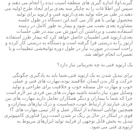
گیرند،اولا اندازه گیری های منطقه آسیب دیده را انجام می دهند و
سپس این اطلاعات را به چاپگر سه بعدی برای ایجاد طرح اولیه می
دهند.در طی مرحله تولید بعدی،ارتوپد فنی و ارتوپد برای تولید
محصول نهایی با هم کار می کنند.این دستگاه در طول جلسه
مشاوره بعدی نصب می شود و بیمار به طور کامل در زمینه
استفاده،نصب و برداشتن آن آموزش می بیند.در طی جلسات
بعدی،ارتوپد فنی اطمینان حاصل خواهد کرد که بیمار طرز استفاده
ارتوز را به درستی فرا گرفته است و دستگاه به درستی کار کرده و
راحت است.در صورت نیاز در طول دوره توانبخشی تنظیمات و یا
تعمیرات انجام خواهد شد.
یک ارتوپد فنی به چه تجربیاتی نیاز دارد؟
برای تبدیل شدن به یک ارتوپد فنی،شما باید به یادگیری چگونگی
حرکت و کار بدن انسان علاقمند بوده،مهارت های فنی و عملی
خوب و مهارت حل مسئله خوب و خلاقیت برای طراحی و تولید
وسایل مورد نیاز،داشته باشید.مهارت های بین فردی نیز لازم است
چرا که شما با بیماران و دیگر همکاران تعامل دارید.مهارت های بین
فردی عبارتند از ارتباط خوب،حساسیت و درک نیازهای بیماران،و
همچنین توانایی استفاده از ابتکار عمل و کار تیمی.مهارت های IT
قوی در اینکار در حال پر رنگ تر شدن است،زیرا فناوری کامپیوتری
تبدیل به بخش قابل توجهی از فرایند تولید ابزارهای مربوط به
ارتوپدی فنی می شود.