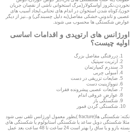
نخوردن،نکروز آواسکولار(مرگ استخوانی ناشی از نقصان جریان
خون)،کوتاه شدن استخوان در اندام های تحتانی،ایجاد آسیب های
عصبی و تاندونی،خشکی مفاصل(به دلیل چسبندگی) و...نیز از دیگر
عوارض شکستگی ها محسوب می شوند.
اورژانس های ارتوپدی و اقدامات اساسی
اولیه چیست؟
دررفتگی مفاصل بزرگ
آرتریت سپتیک
سندرم کمپارتمان
آمبولی چربی
ضایعات تزریقی در دست
تنوواژینیت دست
ضایعات عصبی پیشرونده فقرات
عوارض عروقی اندام
شکستگی باز
شکستگی گردن فمور
نکته: شکستگی ها(fracture )بطور معمول اورژانس تلقی نمی شود
مثلا شکستگی دوبل ساعد یا شکستگی استابولوم یا شکستگی های
بسته بازو و یا ساق را بهتر است 24 ساعت تا 48 ساعت بعد عمل