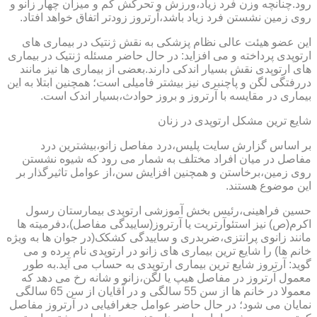
رود.چنانچه وزن فرد زیاد،ورزش و تحرکش کم و میزان چهار زانو و
روی زمین نشستن فرد زیاد باشد،آرتروز زودتر اتفاق خواهد افتاد.
این عضو هیئت عالی نظام پزشکی به نقش ژنتیک در بیماری های
ارتوپدی پرداخته و می افزاید: در حال حاضر مسئله ژنتیک در بیماری
های ارتوپدی نقش بسیار اندکی دارند.بعضی از بیماری ها نیز مانند
دررفتگی لگن و پاچنبری نیز بیشتر فامیلی است؛ همچنین ابتلا به این
بیماری در مقایسه با آرتروز و بروز حوادث،بسیار اندک است.
شایع ترین مشکل ارتوپدی در زنان
بر اساس گزارش سایت پلیس،درد مفاصل زانو،بیشترین درد
مفاصل در میان افراد مختلف به شمار می رود که شیوه نشستن
روی زمین،برخاستن و همچنین افزایش سن،از عوامل تاثیرگذار بر
این موضوع هستند.
حسین فراهینی،رئیس بخش آموزشی ارتوپدی بیمارستان رسول
اکرم(ص) نیز استئوآرتریت یا آرتروز(ساییدگی مفاصل)،دفرمیته ها
مانند زانوی پرانتزی،ضربدری و ساییدگی کشکک(در جوان ها به ویژه
خانم ها) را شایع ترین بیماری های زانو در ارتوپدی نام برده و می
گوید: آرتروز شایع ترین بیماری ارتوپدی به حساب می آید.به طور
معمول آرتروز در مفاصل هیپ یا لگن،زانو و شانه رخ می دهد که
معمولا در خانم ها از سن 55 سالگی و در آقایان از سن 65 سالگی
نمایان می شود؛ در حال حاضر عوامل جغرافیایی در آرتروز مفاصل