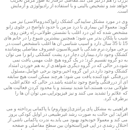
بزرگ را هم درگیر می کند.مفاصل گرفتار به طور مزمن تخریب
خواهد شد و تشخیص بالینی و با استفاده از رادیولوژی و آزمایش
است.
وی در مورد مشکل ساییدگی کشکک زانو(کندرومالاسی) نیز می
گوید: معمولا این بیماری با درد مزمن با حدود ناواضح در جلوی زانو
مشخص شده که این درد اغلب با نشستن طولانی،راه رفتن روی
شیب یا پلکان بدتر می شود؛ همچنین بیشترین شیوع را در خانم های
15 تا 35 سال دارد و آسیب شناسی آن ها اغلب نامشخص است.در
برخی موارد،نرم شدگی یا فیبریلاسیون غضروف مفاصلی پوشاننده
کشکک وجود دارد.بیماران دچار درد پشت کشککی زانو را می توان
به دو گروه تقسیم کرد؛ در یک گروه هیچ علت مهمی یافت نمی
شود،در حالی که در گروه دیگری شواهدی از به هم خوردن امتداد
کشکک وجود دارد.در این گروه اخیر،وجود برخی عوامل،مسئول
دررفتگی عودکننده یافت می شود؛ هرچند ممکن است هیچ سابقه
ای از دررفتگی واضح وجود نداشته باشد.در حالی که علائم اغلب
طولانی مدت هستند،اما شدید نیستند و با محدود کردن فعالیت هایی
که علائم را تشدید می کنند و نیز فیزیوتراپی،می توان آن ها را
برطرف کرد.
فراهینی به مشکل پای پرانتزی(ژنوواروم) یا پاکمانی پرداخته و می
افزاید: این حالت به صورت رشد غیرطبیعی در اوایل کودکی بروز
می کند و معمولا خودبخود بهبود می یابد.به ندرت پاکمانی ناشی از
اختلال رشدی در اپی فیز(استخوان بین سطح مفاصلی و صفحه