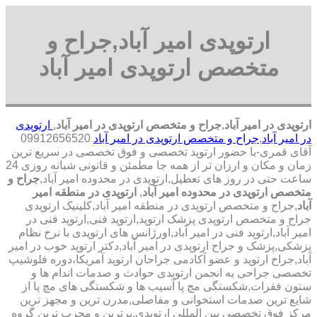
ارتوپدی امیر آباد,جراح و
متخصص ارتوپدی امیر آباد
ارتوپدی در امیر آباد
,
جراح و متخصص ارتوپدی در امیر آباد
,
ارتوپدی
در امیر آباد
,
جراح و متخصص ارتوپدی در امیر آباد
09912656520
آقای قمری-با حضور ارتوپد تخصصی و فوق تخصصی در سریع ترین
زمان و مکان و ارزان تر از همه جا مطمئن و قانونی شبانه روزی 24
ساعت حتی در روز های تعطیل,ارتوپدی در محدوده امیر آباد,
جراح و
متخصص ارتوپدی در محدوده امیر آباد
,
ارتوپدی در منطقه امیر
آباد
,جراح و متخصص ارتوپدی در منطقه امیر آباد,کلینیک ارتوپدی
جراح و متخصص ارتوپدی پزشک ارتوپد,ارتوپد فنی,ارتوپد فنی در
امیر آباد,ارتوپد فنی در امیر آباد,اورژانس های ارتوپدی با نرخ نظام
پزشکی,پزشک و جراح ارتوپدی در امیر آباد,دکتر ارتوپد خوب در امیر
آباد,جراح ارتوپد و عضو آکادمی جراحان ارتوپد آمریکا،دوره فلوشیپ
تخصصی جراحی به انجمن ارتوپدی حوادث و صدمات اندام ها و
ستون فقرات,شکستگی مچ پا آسیب ها و شکستگی های مچ پا از
شایع ترین صدمات استخوانی و مفاصلی,مدرن ترین و مجهز ترین
مرکز فوق تخصصی بین المللی ارتوپدی.برترین ‏و ‏مجرب ‏ترین ‏گروه