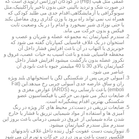
عمقی مثل هیپ (Hip) در کودکان اورژانس ارتوپدی است که
در صورت شک و تردید بالینی حتی بدون تاخیر پاراکلینیک،مثل
سونوگرافی یا آزمایشگاهی،اقدام جدی می طلبد کودکی که
همراه تب نمی تواند راه برود یا وزن گذاری روی مفاصل بکند
یا حتی نوزادی شیر نمیخورد و اندام را در یک وضعیت ثابت
فیکس و بدون حرکت می ماند.
سندرم کمپارتمان :به مجموعه عضله و شریان و عصب و
استخوان در یک غلاف فاسیایی کمپارتان گفته می شود که
خونریزی یا التهاب در آن باعث افزایش فشار داخل آن
محفظه فاسیایی شده و باعث آسیب به حیات عصب،عروق و
نکروز عضله بدون بازگشت میشود افزایش فشار داخل
کمپارتمان بالای 30 تا 40 میلیمتر جیوه باعث نابودی آن
عناصر می شود.
آمبولی چربی پس از شکستگی لگن یا استخوانهای بلند ویژه
ران و ساق عارضه جدی آمبولی چربی رخ میدهد.این (Fat
emboli) باعث نارسایی ریه (ARDS) عوارض مغزی و
ضایعات دیگر می شود.بی حرکتی یا فیکساسیون عضو
شکستگی بهترین اقدام پیشگیرانه است.
ضایعات تزریقی در دست:در محیط های کار ویژه در رنگ
آمیزی ها و استفاده از مواد شیمیایی تزریق با فشار یا خارج
شدن ماده شیمیایی از عروق در شیمی درمانی باعث بروز این
سندرم مثل سندرم کمپارتمان میشود.
تنوواژینیت دست عفونت گول زننده داخل غلاف تاندونهای
فلکسور دست باعث بروز درد در حرکات و تورم آن می شود