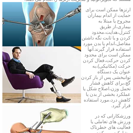
ارتزها ممکن است برای
حمایت از اندام بیماران
مجروح یا مبتلا به
بیماری،از طریق
کنترل،هدایت،محدود
کردن و یا ثابت نگه داشتن
مفاصل،اندام یا بدن مورد
استفاده قرار گیرند.آنها
ممکن است برای محدود
کردن حرکت،فعال کردن
حرکت (مکانیکی)،به
عنوان یک دستگاه
توانبخشی پس از باز کردن
گچ،برای کاهش فشار
تحمل وزن،اصلاح شکل یا
عملکرد بخشی از بدن یا
کاهش درد،مورد استفاده
قرار گیرد.
ورزشکارانی که در
ورزش های تعاملی یا
فعالیت های خطرناک
مشارکت می کنند،می