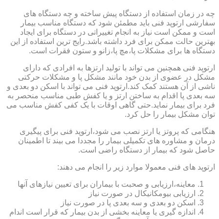
چه در زمان استفاده از دستگاه پیش ساخته و چه دستگاه های
سفارشی ارتوپد فنی باید مطمئن شود که دستگاه مناسب بیمار
است و ممکن است نیاز به انجام تغییراتی در دستگاه برای ایجاد
بهترین حالت ممکن برای فرد داشته باشد.رایج ترین استفاده از این
دستگاه ها برای مشکلات پا،مچ پا،زانو و ستون فقرات است.
ارتوپد فنی همچنین می تواند با تولید ارتزها به افرادی که دارای
مشکل در عضوی از بدن خود مانند مشکل پا و مشکلات حرکتی
ناشی از آن هستند کمک کند.ارتوپد فنی می تواند با اسکن دو بعدی و
سه بعدی پا اقدام به ساختن ارتز و یا کفش طبی مناسب منحصر به
فرد برای بیمار نماید.حتی گاهی اوقات با یک کفی کفش مناسب می
توان مشکل بیمار را حل کرد.
هنگامی که پروتز یا ارتز نصب می شود،ارتوپد فنی برای پیگیری
درمان و مشاوره های تکمیلی بیمار را مجددا می بیند تا اطمینان
حاصل شود که بیمار از دستگاه راضی است.
ارتوپد های فنی معمولا موارد زیر را انجام می دهند:
معاینه،ارزیابی و صحبت با بیماران برای تعیین نیازهای آنها
ارزیابی بیومکانیکال در صورت نیاز
اسکن دو بعدی و سه بعدی پا در صورت نیاز
اندازه گیری یا معاینه بخشی از بدن بیمار که قرار است اندام