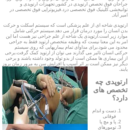
‏جراحان ‏فوق ‏تخصص ‏ارتوپدی ‏در ‏کشور.تجهیزات ارتوپدی و
توانبخشی.کلینیک فوق تخصصی درد.فیزیوتراپی فوق تخصصی در
امیر آباد,
ارتوپدی شاخه ای از علم پزشکی است که سیستم اسکلت و حرکت
بدن انسان را مورد درمان قرار می دهد.سیستم حرکتی شامل
موارد زیر است.ارتوپدی یک شاخه از علم جراحی نیز هست اما این
امر به این معنا نیست که وظیفه متخصص ارتوپد فقط به جراحی
محدود می شود.برای مداوای تمام بیماریهایی که روی سیستم
حرکتی انسان تاثیر می گذارند می توان از ارتوپد کمک گرفت.برخی
از این بیماری ها ممکن است از بدو تولد وجود داشته باشند و برخی
دیگر نیز ممکن است بر اثر آسیب یا افزایش سن به مرور زمان بروز
یابند.
ارتوپدی چه
تخصص های
دارد؟
دست و اندام
فوقانی
پا و مچ پا
تومورهای