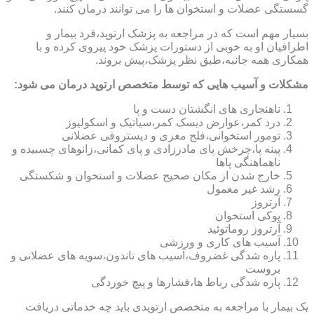
گسستگی عضلات و استخوان ها را می توانند درمان کنند.
بسیار مهم است که در مراجعه به پزشک ارتوپد،فرد بیمار و
اطرافیان او به خوبی از دستورات پزشک خود پیروی کرده و با
همکاری همه جانبه،طبق نظر پزشک،پیش بروند.
مشکلات و آسیب هایی که توسط متخصص ارتوپد درمان می شود:
ناهنجاری های انگشتان دست و پا
درد کمر،عوارض دیسک کمر،سیاتیک و اسکولیوز
تومور استخوانی،فلج مغزی و دیستروفی عضلانی
پینه پا،چرخش پای مادرزادی و پای کمانی،زانوهای چسبیده و
ناهماهنگی پاها
خارج شدن از مکان صحیح عضلات و استخوان و شکستگی
رشد غیر معمول
آرتروز
پوکی استخوان
آرتروز روماتوئید
آسیب های کاری و ورزشی
پاره شدگی غضروف،آسیب های تاندون،سویه های عضلانی و
بروست
پاره شدگی رباط ها،فشارها و پیچ خوردگی
یک بیمار با مراجعه به متخصص ارتوپدی باید چه خدماتی دریافت