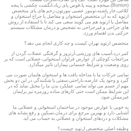
(Bunion)،میخچه و پینه پا،قوس پای زیاد،انگشت چکشی یا پنجه
کلاغی،خار پاشنه،تومور عصبی مورتون،زخم های پای متخصص
ارتوپد که به آن متخصص استخوان و مفاصل یا جراح استخوان و
مفاصل یا ارتوپد هم می گویند سعی می کند تا با استفاده از روش
های جراحی و غیرجراحی به تشخیص و درمان مشکلات سیستم
حرکتی بدن اهتمام ورزد.
متخصص ارتوپد تهران کیست و چه کاری انجام می دهد؟
کمر درد،آسیب های ورزشی،آرتروز و گرفتگی عضلات گردن از
مراجعات کوچکی از عوارض فراوان استخوانی-عضلانی است که بر
روی وضعیت و شرایط جسمانی بیماران تاثیر میگذارد.
تمامی حرکات ما با مداخله بافت ها و استخوان هایمان صورت می
گیرد و وجود یک عارضه،ناراحتی،سفتی یا شکنندگی در این دو بخش
مهم از جسم می تواند تمامی عملکرد بدن ما را مختل نماید که در
این شرایط ممکن است حتی کارهای ساده روزمره نیز برایمان
غیرممکن شود.
به خوبی با عوارض موجود در ساختمان استخوانی و عضلانی ما
آشنایی دارد و بهترین مرجع برای درمان،تسکین و رفع نشانه های
مشکلات و دردهای استخوان و عضلانی به حساب می آید.
وظیفه اصلی متخصص ارتوپد چیست؟