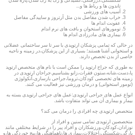
شکستگی،دررفتگی،کشیدگی و رگ به رگ شدن،پاره شدن
تاندون ها و رباط ها و...
آسیب های ورزشی
خراب شدن مفاصل بدن مثل آرتروز و ساییدگی مفاصل
عفونت اندام ها
تومورهای استخوان و بافت های نرم اندام
بیماری های مادرزادی اندام ها
در حالی که تمامی پزشکان ارتوپدی با سر تا سر ساختمانی عضلانی
و استخوانی آشنا هستند؛ بسیاری از این پزشکان،در زمینه و ناحیه
خاصی از بدن تخصص دارند.
به طوری که جراح ارتوپد را ممکن است با نام های متخصص ارتوپد
پا،دست،شانه،ستون فقرات،زانو بشناسیم.جراحان ارتوپدی در
زمینه های تخصصی کودکان،تروما،جراحی بازسازی،آنکولوژی
(تومور استخوانی) و درمان ورزشی نیز فعالیت می کنند.
انواع عمل های جراحی ارتوپدی:عمل های جراحی ارتوپدی بسته به
بیمار و بیماری آن می تواند متفاوت باشد.
متخصص ارتوپدی چه افرادی را درمان می کند؟
متخصصین ارتوپدی تمامی سنین و افراد از
نوزادان،کودکان،ورزشکاران و افراد پیر را در شرایط مختلفی مانند
پارگی،شکستگی،اختلالات،بیماری ها،ناهماهنگی ها،پیچ خوردگی ها،و