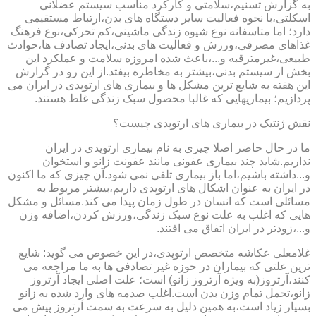
به گزارش تسنیم،سلامتی و کارکرد مناسب سیستم عضلانی
اسکلتی،با نحوه فعالیت سایر دستگاه های بدن،ارتباط مستقیمی
دارد؛ اما متاسفانه نوع شیوه زندگی ماشینی،کم تحرکی،نوع فرهنگ
غذاهای مصرفی،ورزش و فعالیت های بدنی،ایجاد تصادف ها،حوادث
طبیعی،غیرمترقبه و...،باعث شده امروزه سلامت و عملکرد این
بخش از سیستم بدنی،بیشتر به مخاطره بیفتد.از این رو در گزارش
این هفته به شایع ترین مشکل ها و بیماری های ارتوپدی در ایران می
پردازیم؛ بیماریهایی که غالبا محصول سبک زندگی غلط هستند.
نقش ژنتیک در بیماری های ارتوپدی چیست؟
ما در حال حاضر اصلا چیزی به نام بیماری ارتوپدی در ایران
نداریم.شاید چند بیماری عفونی مانند عفونت زانو و استخوان
و...داشته باشیم،اما باز بیماری تلقی نمی شود.آن چیزی که ما اکنون
در ایران به عنوان اشکال های ارتوپدی داریم،بیشتر مربوط به
مسائلی است که انسان در طول زمان پیدا می کند.مسائل و مشکل
هایی که اغلب به علت نوع سبک زندگی،ورزش کردن،اضافه وزن
و...،زودتر در ایران اتفاق می افتند.
غلامعلی عکاشه متخصص ارتوپدی،در این خصوص می گوید: شایع
ترین علتی که بیماران در حوزه غیر تصادفی ها به ما مراجعه می
کنند،آرتروز(به ویژه آرتروز زانو) است؛ علت اصلی ایجاد آرتروز
زانو،تحمل تمام وزن بدن است.اغلب صدمه های وارد شده به زانو
بسیار زیاد است،به همین دلیل به سرعت به سمت آرتروز پیش می