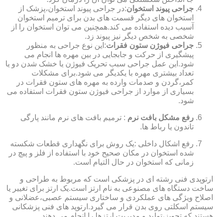
جراحی پیوند استخوان
:در جراحی پیوند استخوان،پزشک از
استخوان های دیگر قسمت های بدن برای ترمیم استخوان
آسیب دیده استفاده می کند.همچنین می توان استخوان را از
شخصی به شخص دیگر نیز پیوند زد.
جراحی فیوژن ستون فقرات
:این نوع جراحی به منظور
پیشگیری از حرکت و جابجایی در بین مهره ها انجام می
شود.این عمل جراحی سبب تحریک فیوژن یا خشک شدن دو یا
تعداد بیشتری مهره با یکدیگر می شود.برای مشکلات
کمر،گردن و صدمات وارده به مهره های ستون فقرات در
بسیاری از موارد از جراحی فیوژن ستون فقرات استفاده می
شود.
رفع مشکل بافت نرم
: ترمیم بافت های نرم مانند پارگی
تاندون یا رباط ها.
رفع اشکال داخلی :یک روش برای نگهداری قطعات شکسته
شده استخوان در مکان صحیح خود با استفاده از فلز و پیچ در
زمانی که استخوان در حال التیام است.
ارتوپدی فنی رشته ای در پزشکی است که مربوط به طراحی و
ساخت دستگاه های مصنوعی به نام ارتز است.یک ارتز برای تغییر یا
اصلاح ویژگی های عملکردی و ساختاری سیستم عصبی،عضلانی و
سیستم اسکلتی روی بدن قرار می گیرد.ارتوپد های فنی پزشکانی
هستند که تجویز،تولید و مدیریت ارتزها را انجام می دهند.