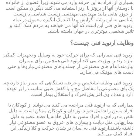
بسیاری از افراد به این حرفه وارد می شوند،زیرا عضوی از خانواده
یا دوستان آنها از پروتز یا ارتز استفاده می کنند.دیگران ممکن است
از حوزه هایی مانند مهندسی،مهندسی زیست شناسی یا زیست
شناسی به این رشته گرایش پیدا کنند.یک انگیزه معمول در تمام
ارتوپد های فنی این است که آنها می خواهند به مردم کمک کنند و
تاثیر شخصی موثرتری در جهان داشته باشند.
وظایف ارتوپد فنی چیست؟
ارتوپد فنی بیمارانی که برای حرکت خود به وسایل و تجهیزات کمکی
نیاز دارند را ویزیت می کند.ارتوپد فنی همچنین برای بیماران
نیازمند،اندام های مصنوعی از جمله پاهای مصنوعی،بازوها و حتی
دست های بیونیک می سازد.
ارتوپد فنی وظیفه تشخیص و عرضه دستگاهی که بیمار نیاز دارد،چه
یک پای مصنوعی یا مفاصل مچ پا یا کفش طبی مناسب را بر عهده
دارد و هدف وی افزایش تحرک و استقلال بیمار است.
بیمارانی که به ارتوپد فنی مراجعه می کنند می توانند از کودکان تا
افراد مسن را شامل شوند.نوزادان و کودکان ممکن است به دلیل
نقص مادرزادی و افراد مسن به دلیل حادثه یا قطع عضو به دلیل
بیماریهایی مثل دیابت و بیماری های عروق به عضو مصنوعی نیاز
داشته باشند.ارتوپد فنی به آسان تر شدن حرکت و کلا زندگی این
افراد کمک می کند.