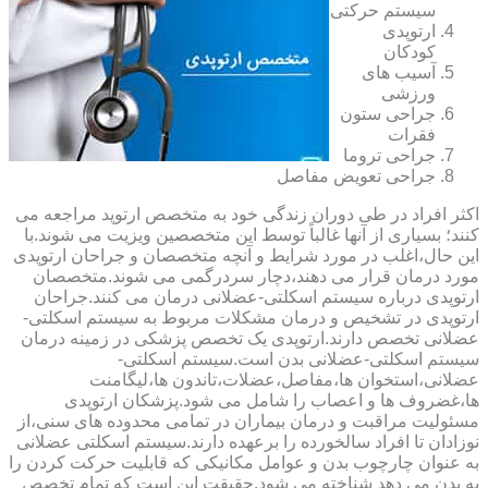
سیستم حرکتی
ارتوپدی
کودکان
آسیب های
ورزشی
جراحی ستون
فقرات
جراحی تروما
جراحی تعویض مفاصل
اکثر افراد در طی دوران زندگی خود به متخصص ارتوپد مراجعه می
کنند؛ بسیاری از آنها غالباً توسط این متخصصین ویزیت می شوند.با
این حال،اغلب در مورد شرایط و آنچه متخصصان و جراحان ارتوپدی
مورد درمان قرار می دهند،دچار سردرگمی می شوند.متخصصان
ارتوپدی درباره سیستم اسکلتی-عضلانی درمان می کنند.جراحان
ارتوپدی در تشخیص و درمان مشکلات مربوط به سیستم اسکلتی-
عضلانی تخصص دارند.ارتوپدی یک تخصص پزشکی در زمینه درمان
سیستم اسکلتی-عضلانی بدن است.سیستم اسکلتی-
عضلانی،استخوان ها،مفاصل،عضلات،تاندون ها،لیگامنت
ها،غضروف ها و اعصاب را شامل می شود.پزشکان ارتوپدی
مسئولیت مراقبت و درمان بیماران در تمامی محدوده های سنی،از
نوزادان تا افراد سالخورده را برعهده دارند.سیستم اسکلتی عضلانی
به عنوان چارچوب بدن و عوامل مکانیکی که قابلیت حرکت کردن را
به بدن می دهد شناخته می شود.حقیقت این است که تمام تخصص