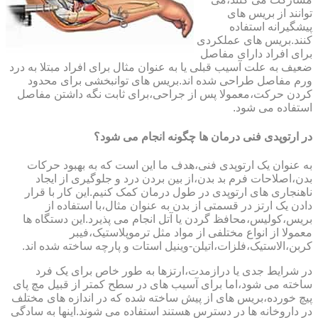
توانند از بریس های
پیشگیرانه استفاده
کنند.بریس های عملکردی
برای افراد دارای مفاصل
ضعیف به علت آسیب قبلی یا به عنوان مثال برای افراد مبتلا به درد
ورم مفاصل طراحی شده اند.بریس های توانبخشی برای محدود
کردن حرکت،معمولا پس از جراحی،برای ثابت نگه داشتن مفاصل
استفاده می شود.
در ارتوپدی فنی درمان ها چگونه انجام می شود؟
به عنوان یک ارتوپدی فنی،هدف ما این است که به بهبود حرکات
بدن،اصلاحات فرم بد بدن،از بین بردن درد و جلوگیری از ایجاد
ناهنجاری های ارتوپدی در طول درمان کمک کنیم.این کار با قرار
دادن یک ارتز در قسمتی از بدن به عنوان مثال،با استفاده از
بریس،کولیس،محافظ گردن یا آتل انجام می پذیرد.این دستگاه ها
معمولا از انواع مختلفی از مواد مثل ترموپلاستیک،فیبر
کربن،الاستیک،فلزات،اتیلن-وینیل استات و پارچه ساخته شده اند.
در شرایط جدی یا درازمدت،ارتزها به طور خاص برای یک فرد
ساخته می شود،اما برای آسیب های در سطح کمتر از قبیل مچ پای
پیچ خورده،بریس های از پیش ساخته شده که در اندازه های مختلف
در داروخانه ها در دسترس هستند استفاده می شوند.اینها به سادگی