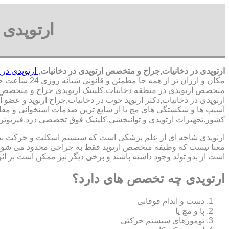
ارتوپدی 
ارتوپدی در دخانیات
,
جراح و متخصص ارتوپدی در دخانیات
,
ارتوپدی در 
مکان و ارزان تر از همه جا مطمئن و قانونی شبانه روزی 24 ساعت حتی در روز های تعطیل,ارتوپدی در محدوده دخانیات,
متخصص ارتوپدی در منطقه دخانیات,کلینیک ارتوپدی جراح و متخصص ارت
ارتوپدی در دخانیات,دکتر ارتوپد خوب در دخانیات,جراح ارتوپد و ع
آسیب ها و شکستگی های مچ پا از شایع ترین صدمات استخوانی و مفاصلی
‏کشور.تجهیزات ارتوپدی و توانبخشی.کلینیک فوق تخصصی درد.فیزیوت
ارتوپدی شاخه ای از علم پزشکی است که سیستم اسکلت و حرکت بدن ا
معنا نیست که وظیفه متخصص ارتوپد فقط به جراحی محدود می شود.برا
است از بدو تولد وجود داشته باشند و برخی دیگر نیز ممکن است بر اثر
ارتوپدی چه تخصص های دارد؟
دست و اندام فوقانی
پا و مچ پا
تومورهای سیستم حرکتی