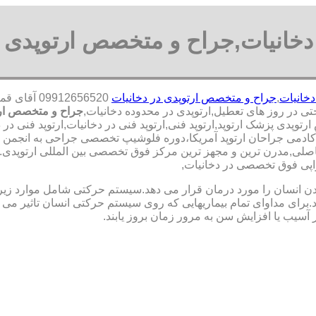
دخانیات,جراح و متخصص ارتوپدی 
دخانیات
,
جراح و متخصص ارتوپدی در دخانیات
912656520
جراح و متخصص ارت
وپدی پزشک ارتوپد,ارتوپد فنی,ارتوپد فنی در دخانیات,ارتوپد فنی در
ضو آکادمی جراحان ارتوپد آمریکا،دوره فلوشیپ تخصصی جراحی به انجم
,مدرن ترین و مجهز ترین مرکز فوق تخصصی بین المللی ارتوپدی.برترین
راپی فوق تخصصی در دخانیات,
نسان را مورد درمان قرار می دهد.سیستم حرکتی شامل موارد زیر اس
ی مداوای تمام بیماریهایی که روی سیستم حرکتی انسان تاثیر می گذ
 آسیب یا افزایش سن به مرور زمان بروز یابند.