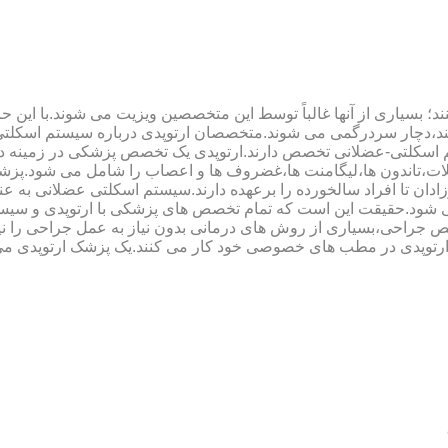
؛ بسیاری از آنها غالباً توسط این متخصصین ویزیت می شوند.با این ح
هند،دچار سردرگمی می شوند.متخصصان ارتوپدی درباره سیستم اسکلت
 اسکلتی-عضلانی تخصص دارند.ارتوپدی یک تخصص پزشکی در زمینه د
،تاندون ها،لیگامنت ها،غضروف ها و اعصاب را شامل می شود.پزشک
دان تا افراد سالخورده را برعهده دارند.سیستم اسکلتی عضلانی به ع
می شود.حقیقت این است که تمام تخصص های پزشکی با ارتوپدی و سیس
جراحی،بسیاری از روش های درمانی بدون نیاز به عمل جراحی را نیز ب
 ارتوپدی در مطب های خصوصی خود کار می کنند.یک پزشک ارتوپدی می