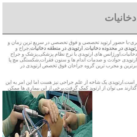
دخانیات
09 آقای قمری-با حضور ارتوپد تخصصی و فوق تخصصی در سریع ترین زمان و
وپدی در محدوده دخانیات
,
ارتوپدی در منطقه دخانیات
,جراح و
 دخانیات,اورژانس های ارتوپدی با نرخ نظام پزشکی,پزشک و جراح
ن ارتوپدی حوادث و صدمات اندام ها و ستون فقرات,شکستگی مچ پا
 ‏و ‏مجرب ‏ترین ‏گروه ‏جراحان ‏فوق ‏تخصص ‏ارتوپدی ‏در
ت.ارتوپدی یک شاخه از علم جراحی نیز هست اما این امر به این
ارند می توان از ارتوپد کمک گرفت.برخی از این بیماری ها ممکن