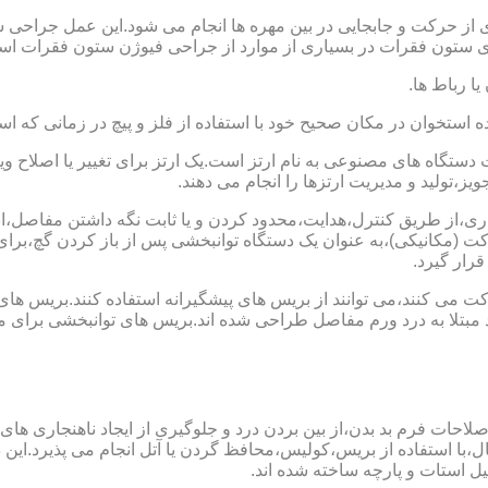
 از حرکت و جابجایی در بین مهره ها انجام می شود.این عمل جراحی س
 ستون فقرات در بسیاری از موارد از جراحی فیوژن ستون فقرات است
یا رباط ها.
خوان در مکان صحیح خود با استفاده از فلز و پیچ در زمانی که است
ستگاه های مصنوعی به نام ارتز است.یک ارتز برای تغییر یا اصلا
ز،تولید و مدیریت ارتزها را انجام می دهند.
ماری،از طریق کنترل،هدایت،محدود کردن و یا ثابت نگه داشتن مفاصل،اند
ت (مکانیکی)،به عنوان یک دستگاه توانبخشی پس از باز کردن گچ،بر
رار گیرد.
می کنند،می توانند از بریس های پیشگیرانه استفاده کنند.بریس های
د مبتلا به درد ورم مفاصل طراحی شده اند.بریس های توانبخشی برای
لاحات فرم بد بدن،از بین بردن درد و جلوگیری از ایجاد ناهنجاری های
ل،با استفاده از بریس،کولیس،محافظ گردن یا آتل انجام می پذیرد.این دس
یل استات و پارچه ساخته شده اند.