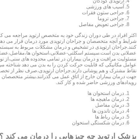
ارتوپدی کودکان
آسیب های ورزشی
جراحی ستون فقرات
جراحی تروما
جراحی تعویض مفاصل
اکثر افراد در طی دوران زندگی خود به متخصص ارتوپد مراجعه می کنند
شرایط و آنچه متخصصان و جراحان ارتوپدی مورد درمان قرار می د
کنند.جراحان ارتوپدی در تشخیص و درمان مشکلات مربوط به سیستم
عضلانی بدن است.سیستم اسکلتی-عضلانی،استخوان ها،مفاصل،عضلات
مسئولیت مراقبت و درمان بیماران در تمامی محدوده های سنی،از نوزا
عوامل مکانیکی که قابلیت حرکت کردن را به بدن می دهد شناخته 
نقاط مشترک و هم پوشانی دارند.جراحان ارتوپدی،صرف نظر از تخصص 
جهت درمان بیماران خارج از اتاق عمل می گذرانند.بیشتر متخصصان
رویدادهای ورزشی حاضر شده و کار کند.
درمان استخوان ها
درمان ماهیچه ها
درمان مفاصل
درمان تاندون ها
درمان رباط ها
درمان شکستگی استخوان
پزشک ارتوپد چه چیزهایی را درمان می کند ؟