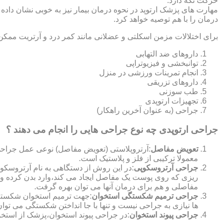
حرکت نگه دارد.
مهارت های پزشک ارتوپد در نحوه درمان بیمار نیز به خوبی نشان داده
درمان را با هم توصیه خواهد کرد.
برای اختلالات مزمن اسکلتی و عضلانی مانند کمر درد و آرتریت ممکن
داروهای ضد التهابی
توانبخشی و فیزیوتراپی
انجام تمرینات ورزشی در منزل
داروهای تزریقی
طب سوزنی
تجهیزات ارتوپدی
جراحی (به عنوان آخرین راهکار)
جراحی ارتوپدی چه نوع جراحی هایی را انجام می دهند ؟
تعویض مفاصل
:آرتروپلاستی (تعویض مفاصل) نوعی عمل جراحی
معمولا ترکیبی از فلز و پلاستیک است.
جراحی آرتروسکوپی
:در این روش از دستگاهی به نام آرتروس
ریزی که روی پوست یک مفاصل ایجاد می کند،وارد بدن کرده و
مفاصلی و هم برای درمان آنها می توان بهره گرفت.
جراحی ترمیم شکستگی استخوان
:جهت ترمیم استخوان شکسته گ
ها نیازی به جراحی نیست و تنها با جا انداختن شکستگی می توان
جراحی پیوند استخوان
:در جراحی پیوند استخوان،پزشک از استخ