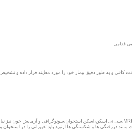
بی قدامی
ت کافی و به طور دقیق بیمار خود را مورد معاینه قرار داده و تشخیص
پزشک ارتوپد همچنین ممکن است برای داشتن یک تشخیص درست به MRI،سی تی اسکن،اسکن استخوان،سو
ند دررفتگی ها و شکستگی ها ارتوپد باید تغییراتی را در استخوان و مف