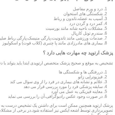
درد و ورم مفاصل
شکستگی های استخوان
آسیب به عضله،تاندون و رباط
کمر درد و گردن درد
مشکلات ناحیه شانه مانند بورسیت
سندرم تونل کارپال
صدمات ورزشی مانند تاندونیت،پارگی منیسک،پارگی رباط صلی
بیماری های مادرزادی مانند پا چنبری (کلاب فوت) و اسکولیوز
پزشک ارتوپد چه مهارت هایی دارد ؟
تشخیص به موقع و صحیح پزشک متخصص ارتوپدی ابتدا باید بتواند با دق
دررفتگی ها و شکستگی ها
فیزیوتراپی زانو
علائم و نشانه های بیماری در فرد را از وی سوال می کند
سابقه پزشکی فرد را مورد بررسی قرار می دهد
معاینه فیزیکی به عمل می آورد
در صورت وجود عکس رادیوگرافی،آن را بررسی می‎ نماید
تصویربرداری توسط اشعه ایکس نیز استفاده شود.در برخی از مشکلات مان