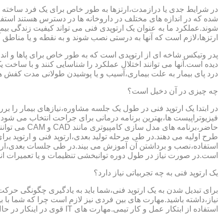
در شرایط جدی یا درازمدت،ارتزها به طور خاص برای یک فرد ساخته 
شده که در اندازه های مختلف در داروخانه ها در دسترس هستند است
شوند.عملکرد ما به عنوان یک ارتوپدی فنی می تواند کیفیت زندگی بیمار
ارتزها،لازم است که آنها به درستی نصب شوند و به نقطه و یا مناطق آزا
پدر وتیکس شاخه ای از ارتوپدی است که به طور خاص برای پاها و اندام
دیده است.آنها می توانند اختلال عملکرد را شناسایی کنند و با ساخ
درد پای بیمار به علت بیماری،آسیب و یا پوشیدن طولانی مدت کفش ه
چه چیزی در آن دخیل است؟
در ابتدا یک ارتوپد فنی در طول یک جلسه مشاوره،نیازهای بیمار را برر
فیزیوتراپیست ها،بهترین برنامه درمانی برای جراحت انتخاب می شود.
حاضر،برنامه
طرح اولیه می دهند.در طی مرحله تولید بعدی،ارتوپد فنی و ارتوپد بر
استفاده،نصب و برداشتن آن آموزش می بیند.در طی جلسات بعدی،ارتوپ
است.در صورت نیاز در طول دوره توانبخشی تنظیمات و یا تعمیرات ان
یک ارتوپد فنی به چه تجربیاتی نیاز دارد؟
برای تبدیل شدن به یک ارتوپد فنی،شما باید به یادگیری چگونگی حر
نیاز،داشته باشید.مهارت های بین فردی نیز لازم است چرا که شما با ب
استفاده از ابتکار عمل و کار تیمی.مهارت های IT قوی در اینکار در حال پر رنگ تر شدن است،زیرا فناوری کامپیوتری تبدیل به بخش قابل توجهی از فرایند تولید ابزارهای مربوط به ارتوپدی فنی می شود.