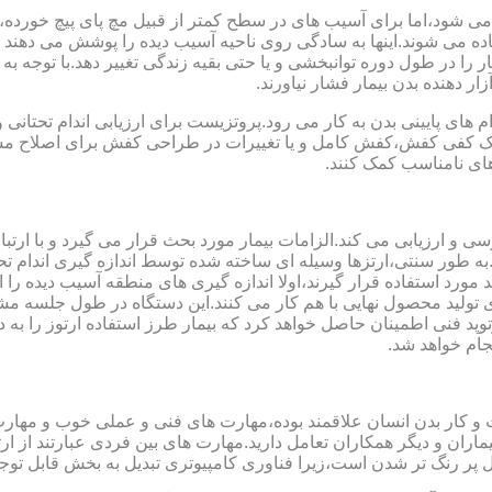
می شود،اما برای آسیب های در سطح کمتر از قبیل مچ پای پیچ خورده
فاده می شوند.اینها به سادگی روی ناحیه آسیب دیده را پوشش می ده
 را در طول دوره توانبخشی و یا حتی بقیه زندگی تغییر دهد.با توجه به 
ر دهنده بدن بیمار فشار نیاورند.
 های پایینی بدن به کار می رود.پروتزیست برای ارزیابی اندام تحتانی 
ت یک کفی کفش،کفش کامل و یا تغییرات در طراحی کفش برای اصلاح مسا
ای نامناسب کمک کنند.
سی و ارزیابی می کند.الزامات بیمار مورد بحث قرار می گیرد و با ارتب
به طور سنتی،ارتزها وسیله ای ساخته شده توسط اندازه گیری اندام تح
 های مدل سازی کامپیوتری مانند CAD و CAM می توانند مورد استفاده قرار گیرند،اولا اندازه گیری
ای تولید محصول نهایی با هم کار می کنند.این دستگاه در طول جلسه م
د فنی اطمینان حاصل خواهد کرد که بیمار طرز استفاده ارتوز را به 
جام خواهد شد.
کت و کار بدن انسان علاقمند بوده،مهارت های فنی و عملی خوب و مها
یماران و دیگر همکاران تعامل دارید.مهارت های بین فردی عبارتند از 