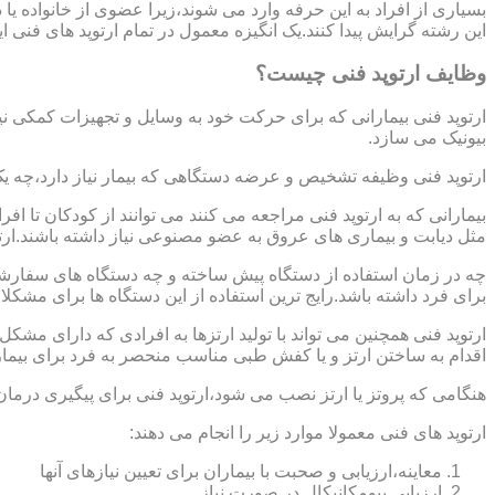
بسیاری از افراد به این حرفه وارد می شوند،زیرا عضوی از خانواده ی
این رشته گرایش پیدا کنند.یک انگیزه معمول در تمام ارتوپد های فنی 
وظایف ارتوپد فنی چیست؟
ارتوپد فنی بیمارانی که برای حرکت خود به وسایل و تجهیزات کمکی نی
بیونیک می سازد.
ارتوپد فنی وظیفه تشخیص و عرضه دستگاهی که بیمار نیاز دارد،چه ی
بیمارانی که به ارتوپد فنی مراجعه می کنند می توانند از کودکان تا 
مثل دیابت و بیماری های عروق به عضو مصنوعی نیاز داشته باشند.ارت
چه در زمان استفاده از دستگاه پیش ساخته و چه دستگاه های سفارشی 
برای فرد داشته باشد.رایج ترین استفاده از این دستگاه ها برای مشکل
ارتوپد فنی همچنین می تواند با تولید ارتزها به افرادی که دارای مش
اقدام به ساختن ارتز و یا کفش طبی مناسب منحصر به فرد برای بیما
هنگامی که پروتز یا ارتز نصب می شود،ارتوپد فنی برای پیگیری درمان
ارتوپد های فنی معمولا موارد زیر را انجام می دهند:
معاینه،ارزیابی و صحبت با بیماران برای تعیین نیازهای آنها
ارزیابی بیومکانیکال در صورت نیاز