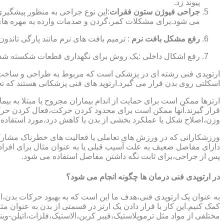
پیوند زد.
جراحی فیوژن ستون فقرات
:این نوع جراحی به منظور پیشگیری
می شود.برای مشکلات کمر،گردن و صدمات وارده به مهره های
رفع مشکل بافت نرم
: ترمیم بافت های نرم مانند پارگی تاندون 
رفع اشکال داخلی :یک روش برای نگهداری قطعات شکسته شده است
ارتوپدی فنی رشته ای در پزشکی است که مربوط به طراحی و ساخت د
اسکلتی روی بدن قرار می گیرد.ارتوپد های فنی پزشکانی هستند که تجوی
ارتزها ممکن است برای حمایت از اندام بیماران مجروح یا مبتلا به بی
قرار گیرند.آنها ممکن است برای محدود کردن حرکت،فعال کردن حرک
وزن،اصلاح شکل یا عملکرد بخشی از بدن یا کاهش درد،مورد استفاده ق
ورزشکارانی که در ورزش های تعاملی یا فعالیت های خطرناک مشارکت 
دارای مفاصل ضعیف به علت آسیب قبلی یا به عنوان مثال برای افرا
پس از جراحی،برای ثابت نگه داشتن مفاصل استفاده می شود.
در ارتوپدی فنی درمان ها چگونه انجام می شود؟
به عنوان یک ارتوپدی فنی،هدف ما این است که به بهبود حرکات بدن،اص
کمک کنیم.این کار با قرار دادن یک ارتز در قسمتی از بدن به عنوان مثا
مختلفی از مواد مثل ترموپلاستیک،فیبر کربن،الاستیک،فلزات،اتیلن-وین