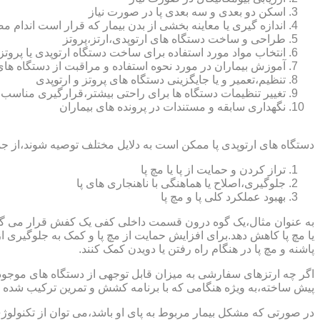
اسکن دو بعدی و سه بعدی پا در صورت نیاز
اندازه گیری یا معاینه بخشی از بدن بیمار که قرار است اندام
طراحی و ساخت دستگاه های ارتوپدی،ارتز،پروتز
انتخاب مواد مورد استفاده برای ساخت دستگاه ارتوپدی یا پروتز
آموزش بیماران در مورد نحوه استفاده و مراقبت از دستگاه ها
تنظیم،تعمیر و یا جایگزینی دستگاه های پروتز و ارتوپدی
تغییر تنظیمات دستگاه ها برای راحتی بیشتر،قرارگیری مناسب
نگهداری سابقه و مستندات در پرونده های بیماران
دستگاه های ارتوپدی پا ممکن است به دلایل مختلف توصیه شوند،از جم
تراز کردن و حمایت از پا یا مچ پا
جلوگیری،اصلاح یا هماهنگی با ناهنجاری های پا
بهبود عملکرد کلی پا و مچ پا
به عنوان مثال،یک گوه درون قسمت داخلی کفی یک کفش قرار می گیرد تا
یا مچ پا کاهش دهد.برای افزایش حمایت از مچ پا و کمک به جلوگیری 
پاشنه و مچ پا در هنگام راه رفتن یا دویدن کمک کنند.
اگر چه ارتزهای سفارشی به میزان قابل توجهی از دستگاه های موجود در
پیش ساخته،به ویژه هنگامی که با برنامه کشش و تمرین ترکیب شده باش
در صورتی که مشکل بیمار مربوط به پای او باشد،می توان از تکنولوژی