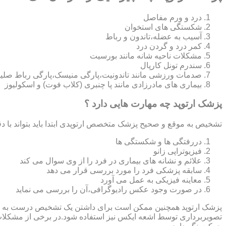
درد و ورم مفاصل
شکستگی های استخوان
آسیب به عضله،تاندون و رباط
کمر درد و گردن درد
مشکلات ناحیه شانه مانند بورسیت
سندرم تونل کارپال
صدمات ورزشی مانند تاندونیت،پارگی منیسک،پارگی رباط صلی
بیماری های مادرزادی مانند پا چنبری (کلاب فوت) و اسکولیوز
پزشک ارتوپد چه مهارت هایی دارد ؟
تشخیص به موقع و صحیح پزشک متخصص ارتوپدی ابتدا باید بتواند با دق
دررفتگی ها و شکستگی ها
فیزیوتراپی زانو
علائم و نشانه های بیماری در فرد را از وی سوال می کند
سابقه پزشکی فرد را مورد بررسی قرار می دهد
معاینه فیزیکی به عمل می آورد
در صورت وجود عکس رادیوگرافی،آن را بررسی می‎ نماید
تصویربرداری توسط اشعه ایکس نیز استفاده شود.در برخی از مشکلات مان