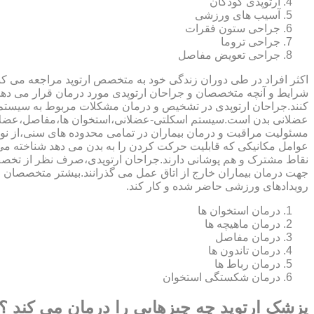
ارتوپدی کودکان
آسیب های ورزشی
جراحی ستون فقرات
جراحی تروما
جراحی تعویض مفاصل
اکثر افراد در طی دوران زندگی خود به متخصص ارتوپد مراجعه می کنند
شرایط و آنچه متخصصان و جراحان ارتوپدی مورد درمان قرار می د
کنند.جراحان ارتوپدی در تشخیص و درمان مشکلات مربوط به سیستم
عضلانی بدن است.سیستم اسکلتی-عضلانی،استخوان ها،مفاصل،عضلات
مسئولیت مراقبت و درمان بیماران در تمامی محدوده های سنی،از نوزا
عوامل مکانیکی که قابلیت حرکت کردن را به بدن می دهد شناخته 
نقاط مشترک و هم پوشانی دارند.جراحان ارتوپدی،صرف نظر از تخصص 
جهت درمان بیماران خارج از اتاق عمل می گذرانند.بیشتر متخصصان
رویدادهای ورزشی حاضر شده و کار کند.
درمان استخوان ها
درمان ماهیچه ها
درمان مفاصل
درمان تاندون ها
درمان رباط ها
درمان شکستگی استخوان
پزشک ارتوپد چه چیزهایی را درمان می کند ؟