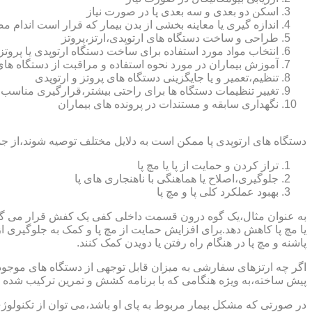
اسکن دو بعدی و سه بعدی پا در صورت نیاز
اندازه گیری یا معاینه بخشی از بدن بیمار که قرار است اندام
طراحی و ساخت دستگاه های ارتوپدی،ارتز،پروتز
انتخاب مواد مورد استفاده برای ساخت دستگاه ارتوپدی یا پروتز
آموزش بیماران در مورد نحوه استفاده و مراقبت از دستگاه ها
تنظیم،تعمیر و یا جایگزینی دستگاه های پروتز و ارتوپدی
تغییر تنظیمات دستگاه ها برای راحتی بیشتر،قرارگیری مناسب
نگهداری سابقه و مستندات در پرونده های بیماران
دستگاه های ارتوپدی پا ممکن است به دلایل مختلف توصیه شوند،از جم
تراز کردن و حمایت از پا یا مچ پا
جلوگیری،اصلاح یا هماهنگی با ناهنجاری های پا
بهبود عملکرد کلی پا و مچ پا
به عنوان مثال،یک گوه درون قسمت داخلی کفی یک کفش قرار می گیرد تا
یا مچ پا کاهش دهد.برای افزایش حمایت از مچ پا و کمک به جلوگیری 
پاشنه و مچ پا در هنگام راه رفتن یا دویدن کمک کنند.
اگر چه ارتزهای سفارشی به میزان قابل توجهی از دستگاه های موجود در
پیش ساخته،به ویژه هنگامی که با برنامه کشش و تمرین ترکیب شده باش
در صورتی که مشکل بیمار مربوط به پای او باشد،می توان از تکنولوژی