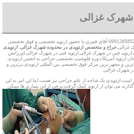
 شهرک غزالی
09912656520 آقای قمری-با حضور ارتوپد تخصصی و فوق تخصصی
جراح و متخصص ارتوپدی در محدوده شهرک غزالی
,
ارتوپدی
ارتوپد فنی در شهرک غزالی,ارتوپد فنی در شهرک غزالی,اورژانس
حان ارتوپد آمریکا،دوره فلوشیپ تخصصی جراحی به انجمن ارتوپدی
ن و مجهز ترین مرکز فوق تخصصی بین المللی ارتوپدی.برترین ‏و
در شهرک غزالی,
ت.ارتوپدی یک شاخه از علم جراحی نیز هست اما این امر به این
ارند می توان از ارتوپد کمک گرفت.برخی از این بیماری ها ممکن