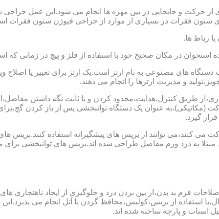
 از حرکت و جابجایی در بین مهره ها انجام می شود.این عمل جراحی س
 ستون فقرات در بسیاری از موارد از جراحی فیوژن ستون فقرات است
یا رباط ها.
خوان در مکان صحیح خود با استفاده از فلز و پیچ در زمانی که است
ستگاه های مصنوعی به نام ارتز است.یک ارتز برای تغییر یا اصلا
ز،تولید و مدیریت ارتزها را انجام می دهند.
ماری،از طریق کنترل،هدایت،محدود کردن و یا ثابت نگه داشتن مفاصل،اند
ت (مکانیکی)،به عنوان یک دستگاه توانبخشی پس از باز کردن گچ،بر
رار گیرد.
می کنند،می توانند از بریس های پیشگیرانه استفاده کنند.بریس های
د مبتلا به درد ورم مفاصل طراحی شده اند.بریس های توانبخشی برای
لاحات فرم بد بدن،از بین بردن درد و جلوگیری از ایجاد ناهنجاری های
ل،با استفاده از بریس،کولیس،محافظ گردن یا آتل انجام می پذیرد.این دس
یل استات و پارچه ساخته شده اند.