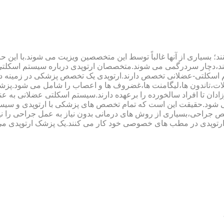
؛ بسیاری از آنها غالباً توسط این متخصصین ویزیت می شوند.با این ح
هند،دچار سردرگمی می شوند.متخصصان ارتوپدی درباره سیستم اسکلت
 اسکلتی-عضلانی تخصص دارند.ارتوپدی یک تخصص پزشکی در زمینه د
،تاندون ها،لیگامنت ها،غضروف ها و اعصاب را شامل می شود.پزشک
دان تا افراد سالخورده را برعهده دارند.سیستم اسکلتی عضلانی به ع
می شود.حقیقت این است که تمام تخصص های پزشکی با ارتوپدی و سیس
جراحی،بسیاری از روش های درمانی بدون نیاز به عمل جراحی را نیز ب
 ارتوپدی در مطب های خصوصی خود کار می کنند.یک پزشک ارتوپدی می