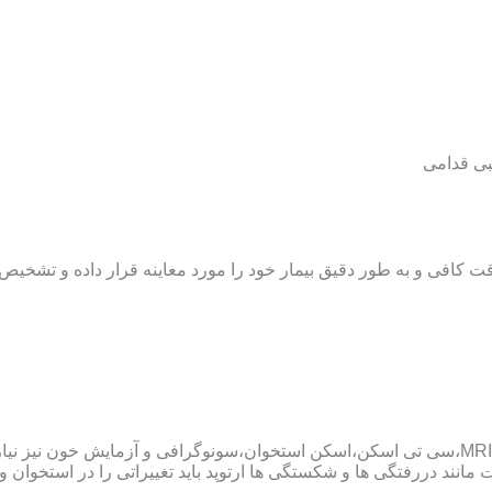
بی قدامی
ت کافی و به طور دقیق بیمار خود را مورد معاینه قرار داده و تشخیص
پزشک ارتوپد همچنین ممکن است برای داشتن یک تشخیص درست به MRI،سی تی اسکن،اسکن استخوان،سو
ند دررفتگی ها و شکستگی ها ارتوپد باید تغییراتی را در استخوان و مف