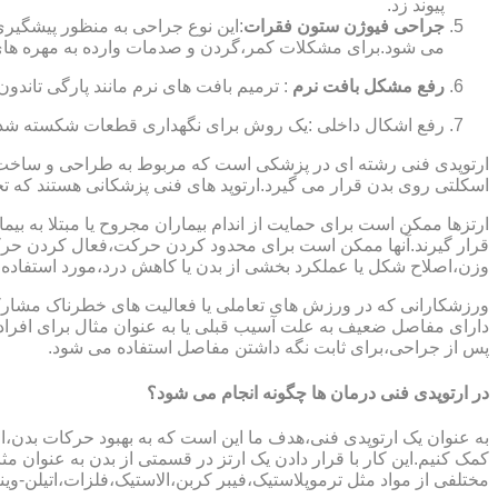
پیوند زد.
جراحی فیوژن ستون فقرات
:این نوع جراحی به منظور پیشگیری
می شود.برای مشکلات کمر،گردن و صدمات وارده به مهره های
رفع مشکل بافت نرم
: ترمیم بافت های نرم مانند پارگی تاندون 
رفع اشکال داخلی :یک روش برای نگهداری قطعات شکسته شده است
ارتوپدی فنی رشته ای در پزشکی است که مربوط به طراحی و ساخت د
اسکلتی روی بدن قرار می گیرد.ارتوپد های فنی پزشکانی هستند که تجوی
ارتزها ممکن است برای حمایت از اندام بیماران مجروح یا مبتلا به بی
قرار گیرند.آنها ممکن است برای محدود کردن حرکت،فعال کردن حرک
وزن،اصلاح شکل یا عملکرد بخشی از بدن یا کاهش درد،مورد استفاده ق
ورزشکارانی که در ورزش های تعاملی یا فعالیت های خطرناک مشارکت 
دارای مفاصل ضعیف به علت آسیب قبلی یا به عنوان مثال برای افرا
پس از جراحی،برای ثابت نگه داشتن مفاصل استفاده می شود.
در ارتوپدی فنی درمان ها چگونه انجام می شود؟
به عنوان یک ارتوپدی فنی،هدف ما این است که به بهبود حرکات بدن،اص
کمک کنیم.این کار با قرار دادن یک ارتز در قسمتی از بدن به عنوان مثا
مختلفی از مواد مثل ترموپلاستیک،فیبر کربن،الاستیک،فلزات،اتیلن-وین