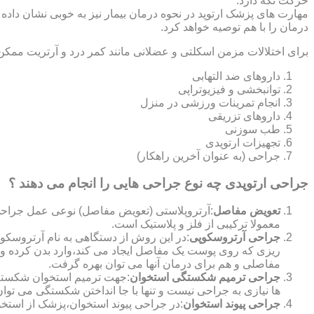
حرکت نگه دارد.
مهارت های پزشک ارتوپد در نحوه درمان بیمار نیز به خوبی نشان داده
درمان را با هم توصیه خواهد کرد.
برای اختلالات مزمن اسکلتی و عضلانی مانند کمر درد و آرتریت ممکن
داروهای ضد التهابی
توانبخشی و فیزیوتراپی
انجام تمرینات ورزشی در منزل
داروهای تزریقی
طب سوزنی
تجهیزات ارتوپدی
جراحی (به عنوان آخرین راهکار)
جراحی ارتوپدی چه نوع جراحی هایی را انجام می دهند ؟
تعویض مفاصل
:آرتروپلاستی (تعویض مفاصل) نوعی عمل جراحی
معمولا ترکیبی از فلز و پلاستیک است.
جراحی آرتروسکوپی
:در این روش از دستگاهی به نام آرتروس
ریزی که روی پوست یک مفاصل ایجاد می کند،وارد بدن کرده و
مفاصلی و هم برای درمان آنها می توان بهره گرفت.
جراحی ترمیم شکستگی استخوان
:جهت ترمیم استخوان شکسته گ
ها نیازی به جراحی نیست و تنها با جا انداختن شکستگی می توان
جراحی پیوند استخوان
:در جراحی پیوند استخوان،پزشک از استخ