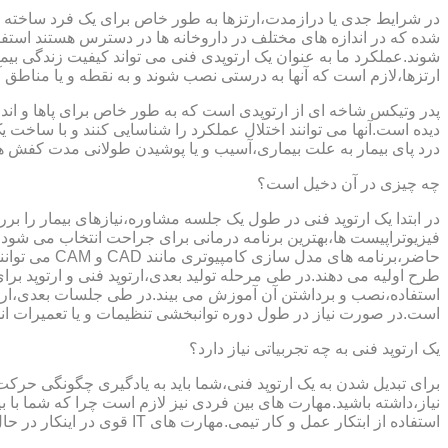
در شرایط جدی یا درازمدت،ارتزها به طور خاص برای یک فرد ساخته 
شده که در اندازه های مختلف در داروخانه ها در دسترس هستند است
شوند.عملکرد ما به عنوان یک ارتوپدی فنی می تواند کیفیت زندگی بیمار
ارتزها،لازم است که آنها به درستی نصب شوند و به نقطه و یا مناطق آزا
پدر وتیکس شاخه ای از ارتوپدی است که به طور خاص برای پاها و اندام
دیده است.آنها می توانند اختلال عملکرد را شناسایی کنند و با ساخ
درد پای بیمار به علت بیماری،آسیب و یا پوشیدن طولانی مدت کفش ه
چه چیزی در آن دخیل است؟
در ابتدا یک ارتوپد فنی در طول یک جلسه مشاوره،نیازهای بیمار را برر
فیزیوتراپیست ها،بهترین برنامه درمانی برای جراحت انتخاب می شود.
حاضر،برنامه
طرح اولیه می دهند.در طی مرحله تولید بعدی،ارتوپد فنی و ارتوپد بر
استفاده،نصب و برداشتن آن آموزش می بیند.در طی جلسات بعدی،ارتوپ
است.در صورت نیاز در طول دوره توانبخشی تنظیمات و یا تعمیرات ان
یک ارتوپد فنی به چه تجربیاتی نیاز دارد؟
برای تبدیل شدن به یک ارتوپد فنی،شما باید به یادگیری چگونگی حر
نیاز،داشته باشید.مهارت های بین فردی نیز لازم است چرا که شما با ب
استفاده از ابتکار عمل و کار تیمی.مهارت های IT قوی در اینکار در حال پر رنگ تر شدن است،زیرا فناوری کامپیوتری تبدیل به بخش قابل توجهی از فرایند تولید ابزارهای مربوط به ارتوپدی فنی می شود.