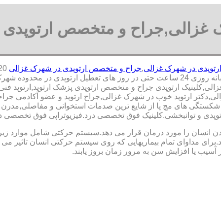
 غزالی,جراح و متخصص ارتوپدی
رتوپدی در شهرک غزالی
,
جراح و متخصص ارتوپدی در شهرک غزالی
دوده شهرک غزالی,
ی,کلینیک ارتوپدی جراح و متخصص ارتوپدی پزشک ارتوپد,ارتوپد فنی,
لی,دکتر ارتوپد خوب در شهرک غزالی,جراح ارتوپد و عضو آکادمی جرا
کستگی های مچ پا از شایع ترین صدمات استخوانی و مفاصلی,مدرن تری
ت ارتوپدی و توانبخشی.کلینیک فوق تخصصی درد.فیزیوتراپی فوق تخصصی 
نسان را مورد درمان قرار می دهد.سیستم حرکتی شامل موارد زیر اس
ی مداوای تمام بیماریهایی که روی سیستم حرکتی انسان تاثیر می گذ
 آسیب یا افزایش سن به مرور زمان بروز یابند.