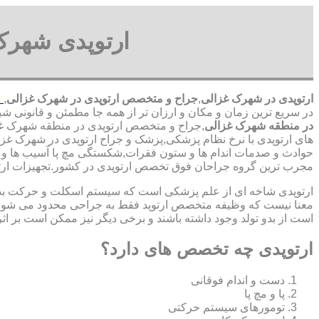
ارتوپدی شهرک
ارتوپدی در شهرک غزالی
,
جراح و متخصص ارتوپدی در شهرک غزالی
,
ا
در سریع ترین زمان و مکان و ارزان تر از همه جا مطمئن و قانونی شبانه روزی 24 ساعت حتی در روز های تعطیل ارتوپدی در مح
در منطقه شهرک غزالی
,جراح و متخصص ارتوپدی در منطقه شهرک غزال
های ارتوپدی با نرخ نظام پزشکی,پزشک و جراح ارتوپدی در شهرک غزا
حوادث و صدمات اندام ها و ستون فقرات,شکستگی مچ پا آسیب ها و ش
‏مجرب ‏ترین ‏گروه ‏جراحان ‏فوق ‏تخصص ‏ارتوپدی ‏در ‏کشور.تجهیزا
ارتوپدی شاخه ای از علم پزشکی است که سیستم اسکلت و حرکت بدن ا
معنا نیست که وظیفه متخصص ارتوپد فقط به جراحی محدود می شود.برا
است از بدو تولد وجود داشته باشند و برخی دیگر نیز ممکن است بر اثر
ارتوپدی چه تخصص های دارد؟
دست و اندام فوقانی
پا و مچ پا
تومورهای سیستم حرکتی