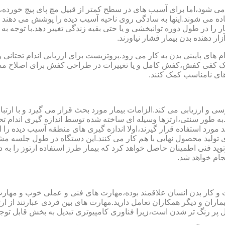
می شود،اما برای آسیب های در سطح کمتر از قبیل مچ پای پیچ خورده
فاده می شوند.اینها به سادگی روی ناحیه آسیب دیده را پوشش می ده
 را در طول دوره توانبخشی و یا حتی بقیه زندگی تغییر دهد.با توجه به 
ر دهنده بدن بیمار فشار نیاورند.
 های پایینی بدن به کار می رود.پروتزیست برای ارزیابی اندام تحتانی 
ت یک کفی کفش،کفش کامل و یا تغییرات در طراحی کفش برای اصلاح مسا
ای نامناسب کمک کنند.
سی و ارزیابی می کند.الزامات بیمار مورد بحث قرار می گیرد و با ارتب
به طور سنتی،ارتزها وسیله ای ساخته شده توسط اندازه گیری اندام تح
 های مدل سازی کامپیوتری مانند CAD و CAM می توانند مورد استفاده قرار گیرند،اولا اندازه گیری
ای تولید محصول نهایی با هم کار می کنند.این دستگاه در طول جلسه م
د فنی اطمینان حاصل خواهد کرد که بیمار طرز استفاده ارتوز را به 
جام خواهد شد.
کت و کار بدن انسان علاقمند بوده،مهارت های فنی و عملی خوب و مها
یماران و دیگر همکاران تعامل دارید.مهارت های بین فردی عبارتند از 