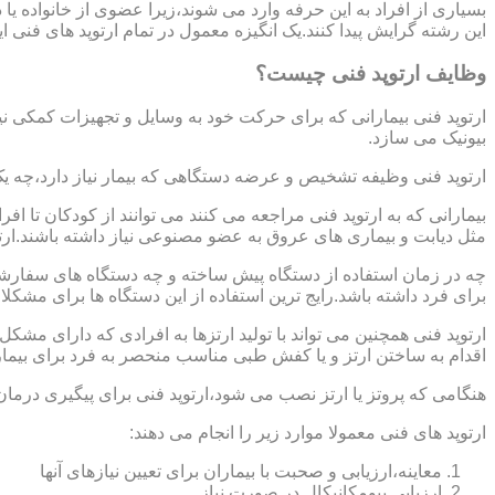
بسیاری از افراد به این حرفه وارد می شوند،زیرا عضوی از خانواده ی
این رشته گرایش پیدا کنند.یک انگیزه معمول در تمام ارتوپد های فنی 
وظایف ارتوپد فنی چیست؟
ارتوپد فنی بیمارانی که برای حرکت خود به وسایل و تجهیزات کمکی نی
بیونیک می سازد.
ارتوپد فنی وظیفه تشخیص و عرضه دستگاهی که بیمار نیاز دارد،چه ی
بیمارانی که به ارتوپد فنی مراجعه می کنند می توانند از کودکان تا 
مثل دیابت و بیماری های عروق به عضو مصنوعی نیاز داشته باشند.ارت
چه در زمان استفاده از دستگاه پیش ساخته و چه دستگاه های سفارشی 
برای فرد داشته باشد.رایج ترین استفاده از این دستگاه ها برای مشکل
ارتوپد فنی همچنین می تواند با تولید ارتزها به افرادی که دارای مش
اقدام به ساختن ارتز و یا کفش طبی مناسب منحصر به فرد برای بیما
هنگامی که پروتز یا ارتز نصب می شود،ارتوپد فنی برای پیگیری درمان
ارتوپد های فنی معمولا موارد زیر را انجام می دهند:
معاینه،ارزیابی و صحبت با بیماران برای تعیین نیازهای آنها
ارزیابی بیومکانیکال در صورت نیاز