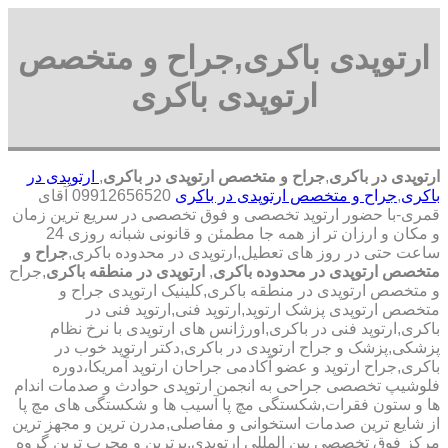
ارتوپدی باکری,جراح و متخصص
ارتوپدی باکری
ارتوپدی در باکری
,
جراح و متخصص ارتوپدی در باکری
,
ارتوپدی در
باکری
,
جراح و متخصص ارتوپدی در باکری
09912656520 آقای
قمری-با حضور ارتوپد تخصصی و فوق تخصصی در سریع ترین زمان
و مکان و ارزان تر از همه جا مطمئن و قانونی شبانه روزی 24
ساعت حتی در روز های تعطیل,ارتوپدی در محدوده باکری,
جراح و
متخصص ارتوپدی در محدوده باکری
,
ارتوپدی در منطقه باکری
,جراح
و متخصص ارتوپدی در منطقه باکری,کلینیک ارتوپدی جراح و
متخصص ارتوپدی پزشک ارتوپد,ارتوپد فنی,ارتوپد فنی در
باکری,ارتوپد فنی در باکری,اورژانس های ارتوپدی با نرخ نظام
پزشکی,پزشک و جراح ارتوپدی در باکری,دکتر ارتوپد خوب در
باکری,جراح ارتوپد و عضو آکادمی جراحان ارتوپد آمریکا،دوره
فلوشیپ تخصصی جراحی به انجمن ارتوپدی حوادث و صدمات اندام
ها و ستون فقرات,شکستگی مچ پا آسیب ها و شکستگی های مچ پا
از شایع ترین صدمات استخوانی و مفاصلی,مدرن ترین و مجهز ترین
مرکز فوق تخصصی بین المللی ارتوپدی.برترین ‏و ‏مجرب ‏ترین ‏گروه