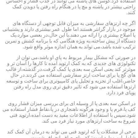
استفاده کرد.کوسن های پاشنه می توانند در جذب فشار و احساس
راحتی بیشتر در پاشنه و مچ پا در هنگام راه رفتن یا دویدن کمک
کنند.
اگر چه ارتزهای سفارشی به میزان قابل توجهی از دستگاه های
موجود در بازار گرانتر هستند اما طول عمر بیشتری دارند و پشتیبانی
یا اصلاح بیشتری را ارائه می دهند.با این حال،در بعضی موارد،یک
دستگاه از پیش ساخته،به ویژه هنگامی که با برنامه کشش و تمرین
ترکیب شده باشد،می تواند به همان اندازه موثر واقع شود.
در صورتی که مشکل بیمار مربوط به پای او باشد،می توان از
تکنولوژی های جدیدی که به کمک ارتوپد آمده تا کارها را آسان تر و
موثرتر کند یعنی اسکن سه بعدی پا کمک گرفت.در گذشته،از قالب
های گچ پا برای ساخت ارتز سفارشی استفاده می کردند.در حال
حاضر،اغلب از تجزیه و تحلیل پای کامپیوتری برای ساخت و توسعه
ارتزها استفاده می شود که تاثیر دقیق تری روی مدل راه رفتن
پویای فرد دارد.
در اسکن سه بعدی پا از وسیله ای برای بررسی میزان فشار روی
کف پا،فرم پا و وجود هرگونه ناهنجاری در پا،نقاط فشار استفاده می
شود.سپس با استفاده از اطلاعات مفید به دست آمده،ارتوپد فنی
شروع به ساخت ارتزهای مورد نیاز فرد می کند.
برخی از مشکلات پا که ارتوپد فنی می تواند به درمان آن کمک کند
شامل این موارد است: کف پای صاف،انحراف شست