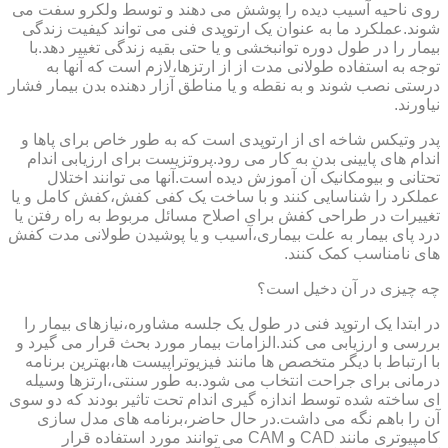
روی ناحیه آسیب دیده را پوشش می دهند و توسط ولکرو سفت می
شوند.عملکرد ما به عنوان یک ارتوپدی فنی می تواند کیفیت زندگی
بیمار را در طول دوره توانبخشی و یا حتی بقیه زندگی تغییر دهد.با
توجه به استفاده طولانی مدت از از ارتزها،لازم است که آنها به
درستی نصب شوند و به نقطه و یا مناطق آزار دهنده بدن بیمار فشار
نیاورند.
پدر وتیکس شاخه ای از ارتوپدی است که به طور خاص برای پاها و
اندام های پایینی بدن به کار می رود.پروتزیست برای ارزیابی اندام
تحتانی و بیومکانیک آن آموزش دیده است.آنها می توانند اختلال
عملکرد را شناسایی کنند و با ساخت یک کفی کفش،کفش کامل و یا
تغییرات در طراحی کفش برای اصلاح مسائل مربوط به راه رفتن یا
درد پای بیمار به علت بیماری،آسیب و یا پوشیدن طولانی مدت کفش
های نامناسب کمک کنند.
چه چیزی در آن دخیل است؟
در ابتدا یک ارتوپد فنی در طول یک جلسه مشاوره،نیازهای بیمار را
بررسی و ارزیابی می کند.الزامات بیمار مورد بحث قرار می گیرد و
با ارتباط با دیگر متخصص ها مانند فیزیوتراپیست ها،بهترین برنامه
درمانی برای جراحت انتخاب می شود.به طور سنتی،ارتزها وسیله
ای ساخته شده توسط اندازه گیری اندام تحت تاثیر بودند که دو سوی
آن را باهم نگه می داشت.در حال حاضر،برنامه های مدل سازی
کامپیوتری مانند CAD و CAM می توانند مورد استفاده قرار