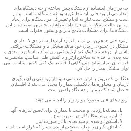
چه در زمان استفاده از دستگاه پیش ساخته و چه دستگاه های
سفارشی ارتوپد فنی باید مطمئن شود که دستگاه مناسب بیمار
است و ممکن است نیاز به انجام تغییراتی در دستگاه برای ایجاد
بهترین حالت ممکن برای فرد داشته باشد.رایج ترین استفاده از این
دستگاه ها برای مشکلات پا،مچ پا،زانو و ستون فقرات است.
ارتوپد فنی همچنین می تواند با تولید ارتزها به افرادی که دارای
مشکل در عضوی از بدن خود مانند مشکل پا و مشکلات حرکتی
ناشی از آن هستند کمک کند.ارتوپد فنی می تواند با اسکن دو بعدی و
سه بعدی پا اقدام به ساختن ارتز و یا کفش طبی مناسب منحصر به
فرد برای بیمار نماید.حتی گاهی اوقات با یک کفی کفش مناسب می
توان مشکل بیمار را حل کرد.
هنگامی که پروتز یا ارتز نصب می شود،ارتوپد فنی برای پیگیری
درمان و مشاوره های تکمیلی بیمار را مجددا می بیند تا اطمینان
حاصل شود که بیمار از دستگاه راضی است.
ارتوپد های فنی معمولا موارد زیر را انجام می دهند:
معاینه،ارزیابی و صحبت با بیماران برای تعیین نیازهای آنها
ارزیابی بیومکانیکال در صورت نیاز
اسکن دو بعدی و سه بعدی پا در صورت نیاز
اندازه گیری یا معاینه بخشی از بدن بیمار که قرار است اندام