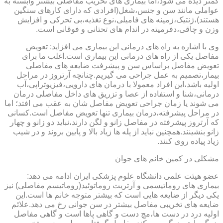
کمتر دیده می شود،اما بیماری های تخریب مفاصلی بیشتر وابسته به
عواملی مانند سن و جنس،شغل(افرادی که دارای کارهای سنگین
هستند)،ژنتیک،زمینه های فامیلی،نوع تغذیه،بی تحرکی و افزایش
وزن و چاقی،دفرمیته در اندام های تحتانی و فوقانی است.
وی با اشاره به راه های درمانی این بیماری می افزاید: تعویض
مفاصل یکی از راه های درمانی این بیماری است.اغلب ما برای
تعویض مفاصل براساس سن و پیشرفت ضایعه های مفاصلی
بیمار،تصمیم به عمل جراحی می گیریم.چنانچه آرتروز در مراحل
اولیه باشد،این افراد معمولا با درمان های دارویی،فیزیوتراپی،آب
درمانی،شنا و استفاده از عصا و تزریق های داخل مفاصلی درمان
می شوند یا زمان جراحی تعویض مفاصل شان به عقب می افتد؛ اما
در مراحل پیشرفته،درمان بیماری تنها تعویض مفاصل است.کسانی
که آرتروز پیشرفته در مفاصل زانو و لگن دارند،نباید دو زانو و چهار
زانو بنشینند.همچنین نباید از پله ها زیاد بالا و پایین بروند و در شیب
زیاد پیاده روی کنند.
مشکلی در کمین خانم های جوان
عضو هیئت علمی دانشگاه علوم پزشکی ایران ادامه می دهد:
بیماری های روماتیسمی و آرتریت روماتوئید(روماتیسم مفاصلی) نیز
یکی دیگر از ضایعه هایی است که بیشتر متوجه خانم ها است.این
ضایعه های تخریبی مفاصل بیشتر در سن جوانی رخ می دهد.علائم
اولیه درد در دست ها،مچ دست و گاهی پاها است و گاهی مفاصل