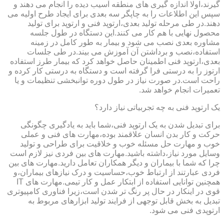
گیرند،اولا اندازه گیری های منطقه آسیب دیده را انجام می دهند و
سپس این اطلاعات را به چاپگر سه بعدی برای ایجاد طرح اولیه می
دهند.در طی مرحله تولید بعدی،ارتوپد فنی و ارتوپد برای تولید
محصول نهایی با هم کار می کنند.این دستگاه در طول جلسه
مشاوره بعدی نصب می شود و بیمار به طور کامل در زمینه
استفاده،نصب و برداشتن آن آموزش می بیند.در طی جلسات
بعدی،ارتوپد فنی اطمینان حاصل خواهد کرد که بیمار طرز استفاده
ارتوز را به درستی فرا گرفته است و دستگاه به درستی کار کرده و
راحت است.در صورت نیاز در طول دوره توانبخشی تنظیمات و یا
تعمیرات انجام خواهد شد.
یک ارتوپد فنی به چه تجربیاتی نیاز دارد؟
برای تبدیل شدن به یک ارتوپد فنی،شما باید به یادگیری چگونگی
حرکت و کار بدن انسان علاقمند بوده،مهارت های فنی و عملی
خوب و مهارت حل مسئله خوب و خلاقیت برای طراحی و تولید
وسایل مورد نیاز،داشته باشید.مهارت های بین فردی نیز لازم است
چرا که شما با بیماران و دیگر همکاران تعامل دارید.مهارت های بین
فردی عبارتند از ارتباط خوب،حساسیت و درک نیازهای بیماران،و
همچنین توانایی استفاده از ابتکار عمل و کار تیمی.مهارت های IT
قوی در اینکار در حال پر رنگ تر شدن است،زیرا فناوری کامپیوتری
تبدیل به بخش قابل توجهی از فرایند تولید ابزارهای مربوط به
ارتوپدی فنی می شود.