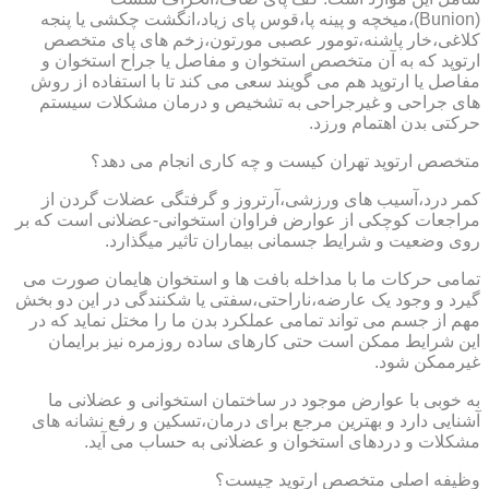
(Bunion)،میخچه و پینه پا،قوس پای زیاد،انگشت چکشی یا پنجه
کلاغی،خار پاشنه،تومور عصبی مورتون،زخم های پای متخصص
ارتوپد که به آن متخصص استخوان و مفاصل یا جراح استخوان و
مفاصل یا ارتوپد هم می گویند سعی می کند تا با استفاده از روش
های جراحی و غیرجراحی به تشخیص و درمان مشکلات سیستم
حرکتی بدن اهتمام ورزد.
متخصص ارتوپد تهران کیست و چه کاری انجام می دهد؟
کمر درد،آسیب های ورزشی،آرتروز و گرفتگی عضلات گردن از
مراجعات کوچکی از عوارض فراوان استخوانی-عضلانی است که بر
روی وضعیت و شرایط جسمانی بیماران تاثیر میگذارد.
تمامی حرکات ما با مداخله بافت ها و استخوان هایمان صورت می
گیرد و وجود یک عارضه،ناراحتی،سفتی یا شکنندگی در این دو بخش
مهم از جسم می تواند تمامی عملکرد بدن ما را مختل نماید که در
این شرایط ممکن است حتی کارهای ساده روزمره نیز برایمان
غیرممکن شود.
به خوبی با عوارض موجود در ساختمان استخوانی و عضلانی ما
آشنایی دارد و بهترین مرجع برای درمان،تسکین و رفع نشانه های
مشکلات و دردهای استخوان و عضلانی به حساب می آید.
وظیفه اصلی متخصص ارتوپد چیست؟