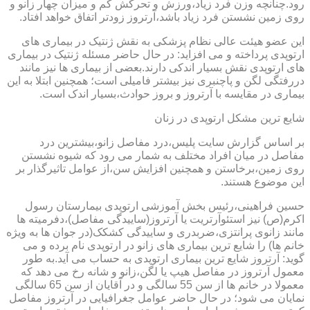
رود.چنانچه وزن فرد زیاد،ورزش و تحرکش کم و میزان چهار زانو و
روی زمین نشستن فرد زیاد باشد،آرتروز زودتر اتفاق خواهد افتاد.
این عضو هیئت عالی نظام پزشکی به نقش ژنتیک در بیماری های
ارتوپدی پرداخته و می افزاید: در حال حاضر مسئله ژنتیک در بیماری
های ارتوپدی نقش بسیار اندکی دارند.بعضی از بیماری ها نیز مانند
دررفتگی لگن و پاچنبری نیز بیشتر فامیلی است؛ همچنین ابتلا به این
بیماری در مقایسه با آرتروز و بروز حوادث،بسیار اندک است.
شایع ترین مشکل ارتوپدی در زنان
بر اساس گزارش سایت پلیس،درد مفاصل زانو،بیشترین درد
مفاصل در میان افراد مختلف به شمار می رود که شیوه نشستن
روی زمین،برخاستن و همچنین افزایش سن،از عوامل تاثیرگذار بر
این موضوع هستند.
حسین فراهینی،رئیس بخش آموزشی ارتوپدی بیمارستان رسول
اکرم(ص) نیز استئوآرتریت یا آرتروز(ساییدگی مفاصل)،دفرمیته ها
مانند زانوی پرانتزی،ضربدری و ساییدگی کشکک(در جوان ها به ویژه
خانم ها) را شایع ترین بیماری های زانو در ارتوپدی نام برده و می
گوید: آرتروز شایع ترین بیماری ارتوپدی به حساب می آید.به طور
معمول آرتروز در مفاصل هیپ یا لگن،زانو و شانه رخ می دهد که
معمولا در خانم ها از سن 55 سالگی و در آقایان از سن 65 سالگی
نمایان می شود؛ در حال حاضر عوامل جغرافیایی در آرتروز مفاصل