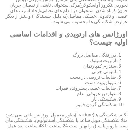
نخوردن،نکروز آواسکولار(مرگ استخوانی ناشی از نقصان جریان
خون)،کوتاه شدن استخوان در اندام های تحتانی،ایجاد آسیب های
عصبی و تاندونی،خشکی مفاصل(به دلیل چسبندگی) و...نیز از دیگر
عوارض شکستگی ها محسوب می شوند.
اورژانس های ارتوپدی و اقدامات اساسی
اولیه چیست؟
دررفتگی مفاصل بزرگ
آرتریت سپتیک
سندرم کمپارتمان
آمبولی چربی
ضایعات تزریقی در دست
تنوواژینیت دست
ضایعات عصبی پیشرونده فقرات
عوارض عروقی اندام
شکستگی باز
شکستگی گردن فمور
نکته: شکستگی ها(fracture )بطور معمول اورژانس تلقی نمی شود
مثلا شکستگی دوبل ساعد یا شکستگی استابولوم یا شکستگی های
بسته بازو و یا ساق را بهتر است 24 ساعت تا 48 ساعت بعد عمل