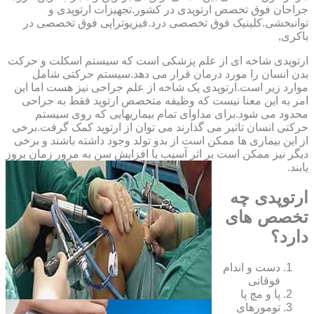
‏جراحان ‏فوق ‏تخصص ‏ارتوپدی ‏در ‏کشور.تجهیزات ارتوپدی و
توانبخشی.کلینیک فوق تخصصی درد.فیزیوتراپی فوق تخصصی در
باکری,
ارتوپدی شاخه ای از علم پزشکی است که سیستم اسکلت و حرکت
بدن انسان را مورد درمان قرار می دهد.سیستم حرکتی شامل
موارد زیر است.ارتوپدی یک شاخه از علم جراحی نیز هست اما این
امر به این معنا نیست که وظیفه متخصص ارتوپد فقط به جراحی
محدود می شود.برای مداوای تمام بیماریهایی که روی سیستم
حرکتی انسان تاثیر می گذارند می توان از ارتوپد کمک گرفت.برخی
از این بیماری ها ممکن است از بدو تولد وجود داشته باشند و برخی
دیگر نیز ممکن است بر اثر آسیب یا افزایش سن به مرور زمان بروز
یابند.
ارتوپدی چه
تخصص های
دارد؟
دست و اندام
فوقانی
پا و مچ پا
تومورهای