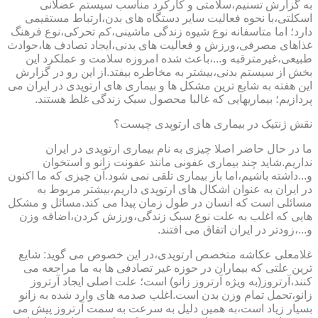
به گزارش تسنیم،سلامتی و کارکرد مناسب سیستم عضلانی
اسکلتی،با نحوه فعالیت سایر دستگاه های بدن،ارتباط مستقیمی
دارد؛ اما متاسفانه نوع شیوه زندگی ماشینی،کم تحرکی،نوع فرهنگ
غذاهای مصرفی،ورزش و فعالیت های بدنی،ایجاد تصادف ها،حوادث
طبیعی،غیرمترقبه و...،باعث شده امروزه سلامت و عملکرد این
بخش از سیستم بدنی،بیشتر به مخاطره بیفتد.از این رو در گزارش
این هفته به شایع ترین مشکل ها و بیماری های ارتوپدی در ایران می
پردازیم؛ بیماریهایی که غالبا محصول سبک زندگی غلط هستند.
نقش ژنتیک در بیماری های ارتوپدی چیست؟
ما در حال حاضر اصلا چیزی به نام بیماری ارتوپدی در ایران
نداریم.شاید چند بیماری عفونی مانند عفونت زانو و استخوان
و...داشته باشیم،اما باز بیماری تلقی نمی شود.آن چیزی که ما اکنون
در ایران به عنوان اشکال های ارتوپدی داریم،بیشتر مربوط به
مسائلی است که انسان در طول زمان پیدا می کند.مسائل و مشکل
هایی که اغلب به علت نوع سبک زندگی،ورزش کردن،اضافه وزن
و...،زودتر در ایران اتفاق می افتند.
غلامعلی عکاشه متخصص ارتوپدی،در این خصوص می گوید: شایع
ترین علتی که بیماران در حوزه غیر تصادفی ها به ما مراجعه می
کنند،آرتروز(به ویژه آرتروز زانو) است؛ علت اصلی ایجاد آرتروز
زانو،تحمل تمام وزن بدن است.اغلب صدمه های وارد شده به زانو
بسیار زیاد است،به همین دلیل به سرعت به سمت آرتروز پیش می