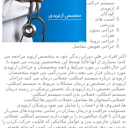
سیستم حرکتی
ارتوپدی
کودکان
آسیب های
ورزشی
جراحی ستون
فقرات
جراحی تروما
جراحی تعویض مفاصل
اکثر افراد در طی دوران زندگی خود به متخصص ارتوپد مراجعه می
کنند؛ بسیاری از آنها غالباً توسط این متخصصین ویزیت می شوند.با
این حال،اغلب در مورد شرایط و آنچه متخصصان و جراحان ارتوپدی
مورد درمان قرار می دهند،دچار سردرگمی می شوند.متخصصان
ارتوپدی درباره سیستم اسکلتی-عضلانی درمان می کنند.جراحان
ارتوپدی در تشخیص و درمان مشکلات مربوط به سیستم اسکلتی-
عضلانی تخصص دارند.ارتوپدی یک تخصص پزشکی در زمینه درمان
سیستم اسکلتی-عضلانی بدن است.سیستم اسکلتی-
عضلانی،استخوان ها،مفاصل،عضلات،تاندون ها،لیگامنت
ها،غضروف ها و اعصاب را شامل می شود.پزشکان ارتوپدی
مسئولیت مراقبت و درمان بیماران در تمامی محدوده های سنی،از
نوزادان تا افراد سالخورده را برعهده دارند.سیستم اسکلتی عضلانی
به عنوان چارچوب بدن و عوامل مکانیکی که قابلیت حرکت کردن را
به بدن می دهد شناخته می شود.حقیقت این است که تمام تخصص