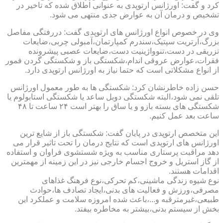
کرد و گفت: اورژانس ارتوپدی به عنوانی اطلاق شده که تاخیر در
تشخیص و درمان آن به عوارض جدی منتهی می شود.
وی در خصوص انواع اورژانس های ارتوپدی گفت: دررفتگی مفاصل
بزرگ،آرتریت سپتیک،سندرم کمپارتمان،آمبولی چربی،ضایعات
تزریقی در دست،تنوواژینیت دست،ضایعات عصبی پیشرونده
فقرات،عوارض عروقی اندام،شکستگی باز و شکستگی گردن فمور
از انواع مشکلاتی است که حتما نیاز به اورژانس ارتوپدی دارد.
حسن زاده خاطرنشان کرد: شکستگی ها به طور معمول اورژانس
تلقی نمی شود،البته شکستگی دوبل ساعد یا شکستگی استابولوم یا
شکستگی های بسته بازو و یا ساق را بهتر است ۲۴ ساعت تا ۴۸
ساعت بعد عمل کنیم.
این متخصص ارتوپدی در پایان گفت: شکستگی باز از شایع ترین
اورژانس های ارتوپدی است که نتایج درمان را تحت تاثیر قرار می
دهد مراقبت پرستاری مناسب به ویژه شستشوی فراوان و استفاده
از گاز استریل و خروج اجسام خارجی نیز در این زمینه از مهمترین
اقدامات هستند.
نوع شیوه زندگی ماشینی،کم تحرکی،نوع فرهنگ غذاهای
مصرفی،ورزش و فعالیت های بدنی،ایجاد تصادف ها،حوادث
طبیعی،غیرمترقبه و...،باعث شده امروزه سلامت و عملکرد این
بخش از سیستم بدنی،بیشتر به مخاطره بیفتد.