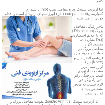
کنیم.
اما آرتریت سپتیک ویژه مفاصل هیپ (hip) یا سندرم
کمپارتمان(compartment ) جزء اورژانسهای ارتوپدی است و اقدام
فوری را می طلبد.
1-دررفتگی مفاصل
بزرگ (Dislocation )
که با علائم اختصاری
((Dx نشان داده
میشود اگر در
مفاصل بزرگ در
حوادث رخ دهد ویژه
در هیپ (hip) یا زانو
(Knee) جزء
اورژانسی ترین
مشکلات ارتوپدی
است دررفتگی زانو
حتی رادیوگرافی
لازم نیست به محض
تشخیص باید جا
اندازی شود.
آرتریت سپتیک (septic Arthritis):عفونت مفاصل بزرگ و