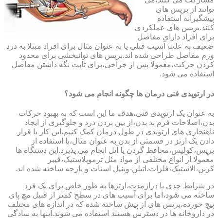
توانند از بریس های
پیشگیرانه استفاده
کنند.بریس های عملکردی
برای افراد دارای مفاصل
ضعیف به علت آسیب قبلی یا به عنوان مثال برای افراد مبتلا به درد
ورم مفاصل طراحی شده اند.بریس های توانبخشی برای محدود
کردن حرکت،معمولا پس از جراحی،برای ثابت نگه داشتن مفاصل
استفاده می شود.
در ارتوپدی فنی درمان ها چگونه انجام می شود؟
به عنوان یک ارتوپدی فنی،هدف ما این است که به بهبود حرکات
بدن،اصلاحات فرم بد بدن،از بین بردن درد و جلوگیری از ایجاد
ناهنجاری های ارتوپدی در طول درمان کمک کنیم.این کار با قرار
دادن یک ارتز در قسمتی از بدن به عنوان مثال،با استفاده از
بریس،کولیس،محافظ گردن یا آتل انجام می پذیرد.این دستگاه ها
معمولا از انواع مختلفی از مواد مثل ترموپلاستیک،فیبر
کربن،الاستیک،فلزات،اتیلن-وینیل استات و پارچه ساخته شده اند.
در شرایط جدی یا درازمدت،ارتزها به طور خاص برای یک فرد
ساخته می شود،اما برای آسیب های در سطح کمتر از قبیل مچ پای
پیچ خورده،بریس های از پیش ساخته شده که در اندازه های مختلف
در داروخانه ها در دسترس هستند استفاده می شوند.اینها به سادگی