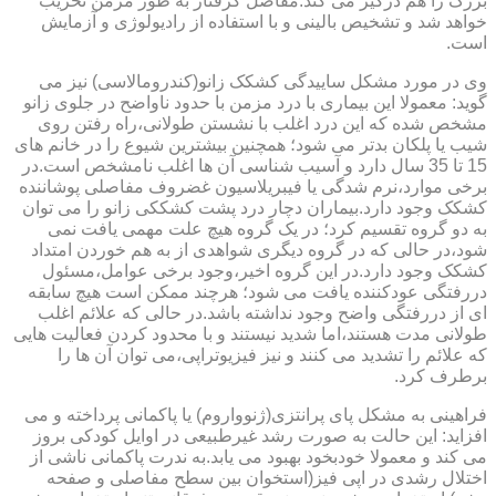
بزرگ را هم درگیر می کند.مفاصل گرفتار به طور مزمن تخریب
خواهد شد و تشخیص بالینی و با استفاده از رادیولوژی و آزمایش
است.
وی در مورد مشکل ساییدگی کشکک زانو(کندرومالاسی) نیز می
گوید: معمولا این بیماری با درد مزمن با حدود ناواضح در جلوی زانو
مشخص شده که این درد اغلب با نشستن طولانی،راه رفتن روی
شیب یا پلکان بدتر می شود؛ همچنین بیشترین شیوع را در خانم های
15 تا 35 سال دارد و آسیب شناسی آن ها اغلب نامشخص است.در
برخی موارد،نرم شدگی یا فیبریلاسیون غضروف مفاصلی پوشاننده
کشکک وجود دارد.بیماران دچار درد پشت کشککی زانو را می توان
به دو گروه تقسیم کرد؛ در یک گروه هیچ علت مهمی یافت نمی
شود،در حالی که در گروه دیگری شواهدی از به هم خوردن امتداد
کشکک وجود دارد.در این گروه اخیر،وجود برخی عوامل،مسئول
دررفتگی عودکننده یافت می شود؛ هرچند ممکن است هیچ سابقه
ای از دررفتگی واضح وجود نداشته باشد.در حالی که علائم اغلب
طولانی مدت هستند،اما شدید نیستند و با محدود کردن فعالیت هایی
که علائم را تشدید می کنند و نیز فیزیوتراپی،می توان آن ها را
برطرف کرد.
فراهینی به مشکل پای پرانتزی(ژنوواروم) یا پاکمانی پرداخته و می
افزاید: این حالت به صورت رشد غیرطبیعی در اوایل کودکی بروز
می کند و معمولا خودبخود بهبود می یابد.به ندرت پاکمانی ناشی از
اختلال رشدی در اپی فیز(استخوان بین سطح مفاصلی و صفحه