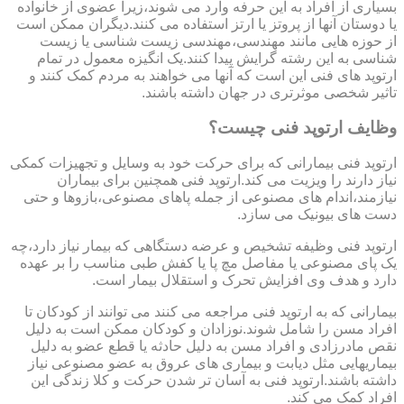
بسیاری از افراد به این حرفه وارد می شوند،زیرا عضوی از خانواده
یا دوستان آنها از پروتز یا ارتز استفاده می کنند.دیگران ممکن است
از حوزه هایی مانند مهندسی،مهندسی زیست شناسی یا زیست
شناسی به این رشته گرایش پیدا کنند.یک انگیزه معمول در تمام
ارتوپد های فنی این است که آنها می خواهند به مردم کمک کنند و
تاثیر شخصی موثرتری در جهان داشته باشند.
وظایف ارتوپد فنی چیست؟
ارتوپد فنی بیمارانی که برای حرکت خود به وسایل و تجهیزات کمکی
نیاز دارند را ویزیت می کند.ارتوپد فنی همچنین برای بیماران
نیازمند،اندام های مصنوعی از جمله پاهای مصنوعی،بازوها و حتی
دست های بیونیک می سازد.
ارتوپد فنی وظیفه تشخیص و عرضه دستگاهی که بیمار نیاز دارد،چه
یک پای مصنوعی یا مفاصل مچ پا یا کفش طبی مناسب را بر عهده
دارد و هدف وی افزایش تحرک و استقلال بیمار است.
بیمارانی که به ارتوپد فنی مراجعه می کنند می توانند از کودکان تا
افراد مسن را شامل شوند.نوزادان و کودکان ممکن است به دلیل
نقص مادرزادی و افراد مسن به دلیل حادثه یا قطع عضو به دلیل
بیماریهایی مثل دیابت و بیماری های عروق به عضو مصنوعی نیاز
داشته باشند.ارتوپد فنی به آسان تر شدن حرکت و کلا زندگی این
افراد کمک می کند.