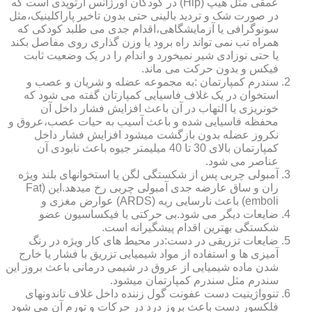
عمقی مثل هیپ (Hip) در کودکان اورژانس ارتوپدی است که
در صورت شک و تردید بالینی حتی بدون تاخیر پاراکلینیک،مثل
سونوگرافی یا آزمایشگاهی،اقدام جدی می طلبد کودکی که
همراه تب نمی تواند راه برود یا وزن گذاری روی مفاصل بکند
یا حتی نوزادی شیر نمیخورد و اندام را در یک وضعیت ثابت
فیکس و بدون حرکت می ماند.
سندرم کمپارتمان :به مجموعه عضله و شریان و عصب و
استخوان در یک غلاف فاسیایی کمپارتان گفته می شود که
خونریزی یا التهاب در آن باعث افزایش فشار داخل آن
محفظه فاسیایی شده و باعث آسیب به حیات عصب،عروق و
نکروز عضله بدون بازگشت میشود افزایش فشار داخل
کمپارتمان بالای 30 تا 40 میلیمتر جیوه باعث نابودی آن
عناصر می شود.
آمبولی چربی پس از شکستگی لگن یا استخوانهای بلند ویژه
ران و ساق عارضه جدی آمبولی چربی رخ میدهد.این (Fat
emboli) باعث نارسایی ریه (ARDS) عوارض مغزی و
ضایعات دیگر می شود.بی حرکتی یا فیکساسیون عضو
شکستگی بهترین اقدام پیشگیرانه است.
ضایعات تزریقی در دست:در محیط های کار ویژه در رنگ
آمیزی ها و استفاده از مواد شیمیایی تزریق با فشار یا خارج
شدن ماده شیمیایی از عروق در شیمی درمانی باعث بروز این
سندرم مثل سندرم کمپارتمان میشود.
تنوواژینیت دست عفونت گول زننده داخل غلاف تاندونهای
فلکسور دست باعث بروز درد در حرکات و تورم آن می شود