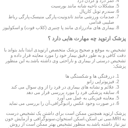
کمر درد و گردن درد
مشکلات ناحیه شانه مانند بورسیت
سندرم تونل کارپال
صدمات ورزشی مانند تاندونیت،پارگی منیسک،پارگی رباط
صلیبی قدامی
بیماری های مادرزادی مانند پا چنبری (کلاب فوت) و اسکولیوز
پزشک ارتوپد چه مهارت هایی دارد ؟
تشخیص به موقع و صحیح پزشک متخصص ارتوپدی ابتدا باید بتواند با
دقت کافی و به طور دقیق بیمار خود را مورد معاینه قرار داده و
تشخیص درستی از بیماری و ناراحتی وی داشته باشد.به این منظور
پزشک:
دررفتگی ها و شکستگی ها
فیزیوتراپی زانو
علائم و نشانه های بیماری در فرد را از وی سوال می کند
سابقه پزشکی فرد را مورد بررسی قرار می دهد
معاینه فیزیکی به عمل می آورد
در صورت وجود عکس رادیوگرافی،آن را بررسی می‎ نماید
پزشک ارتوپد همچنین ممکن است برای داشتن یک تشخیص درست
به MRI،سی تی اسکن،اسکن استخوان،سونوگرافی و آزمایش خون
نیز نیاز داشته باشد.به منظور تشخیص بهتر ممکن است از روش