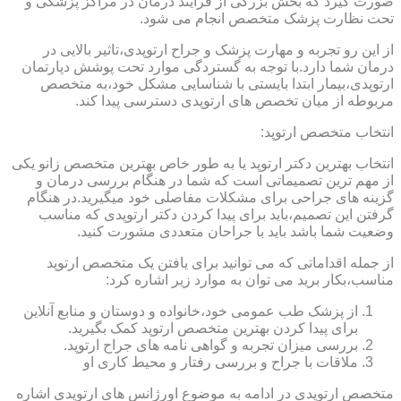
صورت گیرد که بخش بزرگی از فرایند درمان در مراکز پزشکی و
تحت نظارت پزشک متخصص انجام می شود.
از این رو تجربه و مهارت پزشک و جراح ارتوپدی،تاثیر بالایی در
درمان شما دارد.با توجه به گستردگی موارد تحت پوشش دپارتمان
ارتوپدی،بیمار ابتدا بایستی با شناسایی مشکل خود،به متخصص
مربوطه از میان تخصص های ارتوپدی دسترسی پیدا کند.
انتخاب متخصص ارتوپد:
انتخاب بهترین دکتر ارتوپد یا به طور خاص بهترین متخصص زانو یکی
از مهم ترین تصمیماتی است که شما در هنگام بررسی درمان و
گزینه های جراحی برای مشکلات مفاصلی خود میگیرید.در هنگام
گرفتن این تصمیم،باید برای پیدا کردن دکتر ارتوپدی که مناسب
وضعیت شما باشد باید با جراحان متعددی مشورت کنید.
از جمله اقداماتی که می توانید برای یافتن یک متخصص ارتوپد
مناسب،بکار برید می توان به موارد زیر اشاره کرد:
از پزشک طب عمومی خود،خانواده و دوستان و منابع آنلاین
برای پیدا کردن بهترین متخصص ارتوپد کمک بگیرید.
بررسی میزان تجربه و گواهی نامه های جراح ارتوپد.
ملاقات با جراح و بررسی رفتار و محیط کاری او
متخصص ارتوپدی در ادامه به موضوع اورژانس های ارتوپدی اشاره