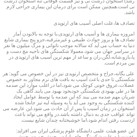
رشد) استخوان درشت نی و نیز قسمت فوقانی تنه استخوان درشت
نی است.همچنین ممکن است برای درمان این بیماری جراحی لازم
باشد.
تصادف ها،علت اصلی آسیب های ارتوپدی
امروزه بیماری ها و آسیب های ارتوپدی،با توجه به بالابودن آمار
تصادف ها و بروز حوادث طبیعی و غیرمترقبه،جزو پنج بیماری شایع
دنیا به حساب می آید که سالانه موجب ناتوانی و مرگ میلیون ها نفر
در سراسر جهان می شود.معمولا شکستگی های ناحیه مچ دست و
پا،بازو،شانه،لگن،ران و ساعد از مهم ترین آسیب های ارتوپدی در
بین مردم است.
علی یگانه،جراح و متخصص ارتوپدی نیز در این خصوص می گوید: هر
شکستگی تا حدی باعث آسیب به بافت های نرم مجاور به خصوص
عضلات،عروق خونی کوچک می شود،اما در اغلب موارد این صدمه
ها در طی بهبودی شکستگی خودبخود بهبود می یابند.گاهی یک
شریان مهم صدمه می بیند که این صدمه یا توسط عوامل ایجاد
کننده شکستگی به وجود می آید یا به وسیله لبه تیز جابجا شده
استخوان در زمان آسیب یا پس از آن حادث می شود.این عارضه می
تواند عواقب جدی به دنبال داشته باشد.در واقع می تواند باعث
ازدست رفتن اندام شود،اما خوشبختانه چندان شایع نیست.
این عضو هیئت علمی دانشگاه علوم پزشکی ایران می افزاید:
عفونت (به علت شکستگی های باز)،دیر جوش خوردن،جوش