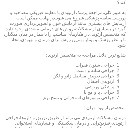
کند؟
به طور کلی،مراجعه پزشک ارتوپدی با معاینه فیزیکی،مصاحبه و
بررسی سابقه پزشکی شروع می شود.در نهایت ممکن است
آزمایش های بیشتری مانند آزمایش خون و تصویربرداری صورت
گیرد.در بسیاری از مشکلات،روش های درمانی متعددی وجود دارد
که متخصص ارتوپدی راهکارهای مناسب را با بیمار در میان میگذارد
تا با نظر پزشک و بیمار بهترین روش برای درمان و بهبودی،اتخاذ
شود.
شایع ترین دلایل مراجعه به متخصص ارتوپد :
جراحی ستون فقرات
جراحی شانه و دست
جراحی تعویض مفاصل زانو و لگن
ارتوپدی اطفال
پزشکی ورزشی
جراحی پا و مچ پا
جراحی تومورهای استخوانی و نسج نرم
متخصص ارتوپد تهران :
درمان مشکلات ارتوپدی می تواند از طریق تزریق و داروها،جراحی
ارتوپدی،فیزیوتراپی و درمان شکستگی و فشارهای استخوانی