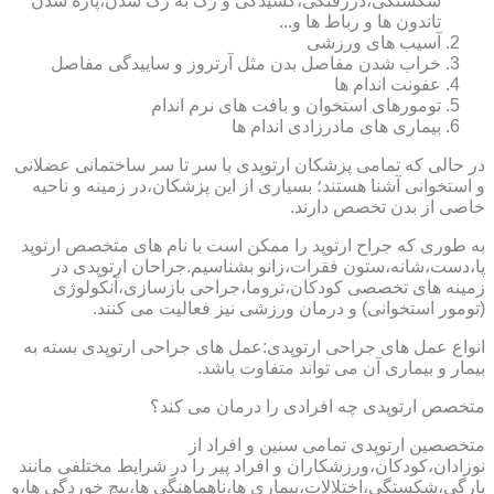
شکستگی،دررفتگی،کشیدگی و رگ به رگ شدن،پاره شدن
تاندون ها و رباط ها و...
آسیب های ورزشی
خراب شدن مفاصل بدن مثل آرتروز و ساییدگی مفاصل
عفونت اندام ها
تومورهای استخوان و بافت های نرم اندام
بیماری های مادرزادی اندام ها
در حالی که تمامی پزشکان ارتوپدی با سر تا سر ساختمانی عضلانی
و استخوانی آشنا هستند؛ بسیاری از این پزشکان،در زمینه و ناحیه
خاصی از بدن تخصص دارند.
به طوری که جراح ارتوپد را ممکن است با نام های متخصص ارتوپد
پا،دست،شانه،ستون فقرات،زانو بشناسیم.جراحان ارتوپدی در
زمینه های تخصصی کودکان،تروما،جراحی بازسازی،آنکولوژی
(تومور استخوانی) و درمان ورزشی نیز فعالیت می کنند.
انواع عمل های جراحی ارتوپدی:عمل های جراحی ارتوپدی بسته به
بیمار و بیماری آن می تواند متفاوت باشد.
متخصص ارتوپدی چه افرادی را درمان می کند؟
متخصصین ارتوپدی تمامی سنین و افراد از
نوزادان،کودکان،ورزشکاران و افراد پیر را در شرایط مختلفی مانند
پارگی،شکستگی،اختلالات،بیماری ها،ناهماهنگی ها،پیچ خوردگی ها،و