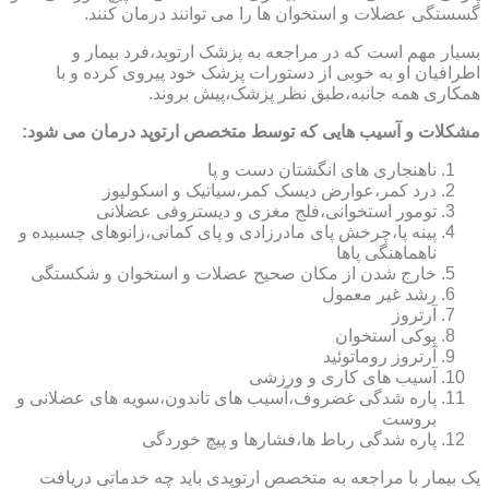
گسستگی عضلات و استخوان ها را می توانند درمان کنند.
بسیار مهم است که در مراجعه به پزشک ارتوپد،فرد بیمار و
اطرافیان او به خوبی از دستورات پزشک خود پیروی کرده و با
همکاری همه جانبه،طبق نظر پزشک،پیش بروند.
مشکلات و آسیب هایی که توسط متخصص ارتوپد درمان می شود:
ناهنجاری های انگشتان دست و پا
درد کمر،عوارض دیسک کمر،سیاتیک و اسکولیوز
تومور استخوانی،فلج مغزی و دیستروفی عضلانی
پینه پا،چرخش پای مادرزادی و پای کمانی،زانوهای چسبیده و
ناهماهنگی پاها
خارج شدن از مکان صحیح عضلات و استخوان و شکستگی
رشد غیر معمول
آرتروز
پوکی استخوان
آرتروز روماتوئید
آسیب های کاری و ورزشی
پاره شدگی غضروف،آسیب های تاندون،سویه های عضلانی و
بروست
پاره شدگی رباط ها،فشارها و پیچ خوردگی
یک بیمار با مراجعه به متخصص ارتوپدی باید چه خدماتی دریافت