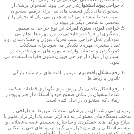
جراحی پیوند استخوان
:در جراحی پیوند استخوان،پزشک از
استخوان های دیگر قسمت های بدن برای ترمیم استخوان
آسیب دیده استفاده می کند.همچنین می توان استخوان را از
شخصی به شخص دیگر نیز پیوند زد.
جراحی فیوژن ستون فقرات
:این نوع جراحی به منظور
پیشگیری از حرکت و جابجایی در بین مهره ها انجام می
شود.این عمل جراحی سبب تحریک فیوژن یا خشک شدن دو یا
تعداد بیشتری مهره با یکدیگر می شود.برای مشکلات
کمر،گردن و صدمات وارده به مهره های ستون فقرات در
بسیاری از موارد از جراحی فیوژن ستون فقرات استفاده می
شود.
رفع مشکل بافت نرم
: ترمیم بافت های نرم مانند پارگی
تاندون یا رباط ها.
رفع اشکال داخلی :یک روش برای نگهداری قطعات شکسته
شده استخوان در مکان صحیح خود با استفاده از فلز و پیچ در
زمانی که استخوان در حال التیام است.
ارتوپدی فنی رشته ای در پزشکی است که مربوط به طراحی و
ساخت دستگاه های مصنوعی به نام ارتز است.یک ارتز برای تغییر یا
اصلاح ویژگی های عملکردی و ساختاری سیستم عصبی،عضلانی و
سیستم اسکلتی روی بدن قرار می گیرد.ارتوپد های فنی پزشکانی
هستند که تجویز،تولید و مدیریت ارتزها را انجام می دهند.