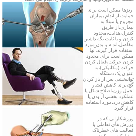
ارتزها ممکن است برای
حمایت از اندام بیماران
مجروح یا مبتلا به
بیماری،از طریق
کنترل،هدایت،محدود
کردن و یا ثابت نگه داشتن
مفاصل،اندام یا بدن مورد
استفاده قرار گیرند.آنها
ممکن است برای محدود
کردن حرکت،فعال کردن
حرکت (مکانیکی)،به
عنوان یک دستگاه
توانبخشی پس از باز کردن
گچ،برای کاهش فشار
تحمل وزن،اصلاح شکل یا
عملکرد بخشی از بدن یا
کاهش درد،مورد استفاده
قرار گیرد.
ورزشکارانی که در
ورزش های تعاملی یا
فعالیت های خطرناک
مشارکت می کنند،می