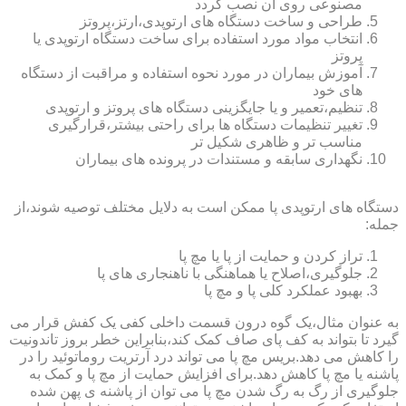
مصنوعی روی آن نصب گردد
طراحی و ساخت دستگاه های ارتوپدی،ارتز،پروتز
انتخاب مواد مورد استفاده برای ساخت دستگاه ارتوپدی یا
پروتز
آموزش بیماران در مورد نحوه استفاده و مراقبت از دستگاه
های خود
تنظیم،تعمیر و یا جایگزینی دستگاه های پروتز و ارتوپدی
تغییر تنظیمات دستگاه ها برای راحتی بیشتر،قرارگیری
مناسب تر و ظاهری شکیل تر
نگهداری سابقه و مستندات در پرونده های بیماران
دستگاه های ارتوپدی پا ممکن است به دلایل مختلف توصیه شوند،از
جمله:
تراز کردن و حمایت از پا یا مچ پا
جلوگیری،اصلاح یا هماهنگی با ناهنجاری های پا
بهبود عملکرد کلی پا و مچ پا
به عنوان مثال،یک گوه درون قسمت داخلی کفی یک کفش قرار می
گیرد تا بتواند به کف پای صاف کمک کند،بنابراین خطر بروز تاندونیت
را کاهش می دهد.بریس مچ پا می تواند درد آرتریت روماتوئید را در
پاشنه یا مچ پا کاهش دهد.برای افزایش حمایت از مچ پا و کمک به
جلوگیری از رگ به رگ شدن مچ پا می توان از پاشنه ی پهن شده