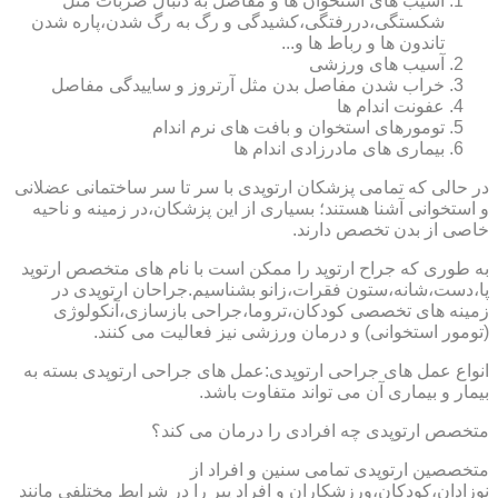
آسیب های استخوان ها و مفاصل به دنبال ضربات مثل
شکستگی،دررفتگی،کشیدگی و رگ به رگ شدن،پاره شدن
تاندون ها و رباط ها و...
آسیب های ورزشی
خراب شدن مفاصل بدن مثل آرتروز و ساییدگی مفاصل
عفونت اندام ها
تومورهای استخوان و بافت های نرم اندام
بیماری های مادرزادی اندام ها
در حالی که تمامی پزشکان ارتوپدی با سر تا سر ساختمانی عضلانی
و استخوانی آشنا هستند؛ بسیاری از این پزشکان،در زمینه و ناحیه
خاصی از بدن تخصص دارند.
به طوری که جراح ارتوپد را ممکن است با نام های متخصص ارتوپد
پا،دست،شانه،ستون فقرات،زانو بشناسیم.جراحان ارتوپدی در
زمینه های تخصصی کودکان،تروما،جراحی بازسازی،آنکولوژی
(تومور استخوانی) و درمان ورزشی نیز فعالیت می کنند.
انواع عمل های جراحی ارتوپدی:عمل های جراحی ارتوپدی بسته به
بیمار و بیماری آن می تواند متفاوت باشد.
متخصص ارتوپدی چه افرادی را درمان می کند؟
متخصصین ارتوپدی تمامی سنین و افراد از
نوزادان،کودکان،ورزشکاران و افراد پیر را در شرایط مختلفی مانند