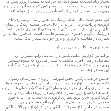
بسیار زیاد است،به همین دلیل به سرعت به سمت آرتروز پیش می
رود.چنانچه وزن فرد زیاد،ورزش و تحرکش کم و میزان چهار زانو و
روی زمین نشستن فرد زیاد باشد،آرتروز زودتر اتفاق خواهد افتاد.
این عضو هیئت عالی نظام پزشکی به نقش ژنتیک در بیماری های
ارتوپدی پرداخته و می افزاید: در حال حاضر مسئله ژنتیک در بیماری
های ارتوپدی نقش بسیار اندکی دارند.بعضی از بیماری ها نیز مانند
دررفتگی لگن و پاچنبری نیز بیشتر فامیلی است؛ همچنین ابتلا به این
بیماری در مقایسه با آرتروز و بروز حوادث،بسیار اندک است.
شایع ترین مشکل ارتوپدی در زنان
بر اساس گزارش سایت پلیس،درد مفاصل زانو،بیشترین درد
مفاصل در میان افراد مختلف به شمار می رود که شیوه نشستن
روی زمین،برخاستن و همچنین افزایش سن،از عوامل تاثیرگذار بر
این موضوع هستند.
حسین فراهینی،رئیس بخش آموزشی ارتوپدی بیمارستان رسول
اکرم(ص) نیز استئوآرتریت یا آرتروز(ساییدگی مفاصل)،دفرمیته ها
مانند زانوی پرانتزی،ضربدری و ساییدگی کشکک(در جوان ها به ویژه
خانم ها) را شایع ترین بیماری های زانو در ارتوپدی نام برده و می
گوید: آرتروز شایع ترین بیماری ارتوپدی به حساب می آید.به طور
معمول آرتروز در مفاصل هیپ یا لگن،زانو و شانه رخ می دهد که
معمولا در خانم ها از سن 55 سالگی و در آقایان از سن 65 سالگی