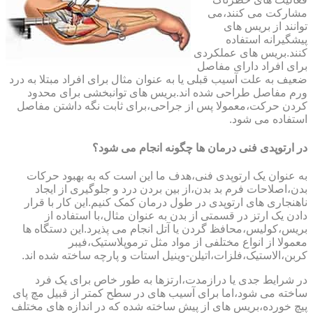
مشارکت می کنند،می
توانند از بریس های
پیشگیرانه استفاده
کنند.بریس های عملکردی
برای افراد دارای مفاصل
ضعیف به علت آسیب قبلی یا به عنوان مثال برای افراد مبتلا به درد
ورم مفاصل طراحی شده اند.بریس های توانبخشی برای محدود
کردن حرکت،معمولا پس از جراحی،برای ثابت نگه داشتن مفاصل
استفاده می شود.
در ارتوپدی فنی درمان ها چگونه انجام می شود؟
به عنوان یک ارتوپدی فنی،هدف ما این است که به بهبود حرکات
بدن،اصلاحات فرم بد بدن،از بین بردن درد و جلوگیری از ایجاد
ناهنجاری های ارتوپدی در طول درمان کمک کنیم.این کار با قرار
دادن یک ارتز در قسمتی از بدن به عنوان مثال،با استفاده از
بریس،کولیس،محافظ گردن یا آتل انجام می پذیرد.این دستگاه ها
معمولا از انواع مختلفی از مواد مثل ترموپلاستیک،فیبر
کربن،الاستیک،فلزات،اتیلن-وینیل استات و پارچه ساخته شده اند.
در شرایط جدی یا درازمدت،ارتزها به طور خاص برای یک فرد
ساخته می شود،اما برای آسیب های در سطح کمتر از قبیل مچ پای
پیچ خورده،بریس های از پیش ساخته شده که در اندازه های مختلف