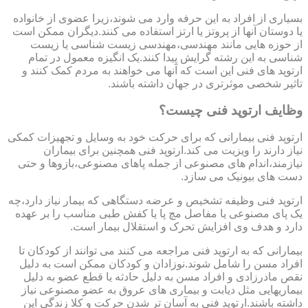
بسیاری از افراد به این حرفه وارد می شوند،زیرا عضوی از خانواده
یا دوستان آنها از پروتز یا ارتز استفاده می کنند.دیگران ممکن است
از حوزه هایی مانند مهندسی،مهندسی زیست شناسی یا زیست
شناسی به این رشته گرایش پیدا کنند.یک انگیزه معمول در تمام
ارتوپد های فنی این است که آنها می خواهند به مردم کمک کنند و
تاثیر شخصی موثرتری در جهان داشته باشند.
وظایف ارتوپد فنی چیست؟
ارتوپد فنی بیمارانی که برای حرکت خود به وسایل و تجهیزات کمکی
نیاز دارند را ویزیت می کند.ارتوپد فنی همچنین برای بیماران
نیازمند،اندام های مصنوعی از جمله پاهای مصنوعی،بازوها و حتی
دست های بیونیک می سازد.
ارتوپد فنی وظیفه تشخیص و عرضه دستگاهی که بیمار نیاز دارد،چه
یک پای مصنوعی یا مفاصل مچ پا یا کفش طبی مناسب را بر عهده
دارد و هدف وی افزایش تحرک و استقلال بیمار است.
بیمارانی که به ارتوپد فنی مراجعه می کنند می توانند از کودکان تا
افراد مسن را شامل شوند.نوزادان و کودکان ممکن است به دلیل
نقص مادرزادی و افراد مسن به دلیل حادثه یا قطع عضو به دلیل
بیماریهایی مثل دیابت و بیماری های عروق به عضو مصنوعی نیاز
داشته باشند.ارتوپد فنی به آسان تر شدن حرکت و کلا زندگی این