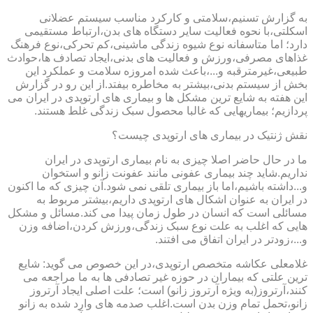
به گزارش تسنیم،سلامتی و کارکرد مناسب سیستم عضلانی
اسکلتی،با نحوه فعالیت سایر دستگاه های بدن،ارتباط مستقیمی
دارد؛ اما متاسفانه نوع شیوه زندگی ماشینی،کم تحرکی،نوع فرهنگ
غذاهای مصرفی،ورزش و فعالیت های بدنی،ایجاد تصادف ها،حوادث
طبیعی،غیرمترقبه و...،باعث شده امروزه سلامت و عملکرد این
بخش از سیستم بدنی،بیشتر به مخاطره بیفتد.از این رو در گزارش
این هفته به شایع ترین مشکل ها و بیماری های ارتوپدی در ایران می
پردازیم؛ بیماریهایی که غالبا محصول سبک زندگی غلط هستند.
نقش ژنتیک در بیماری های ارتوپدی چیست؟
ما در حال حاضر اصلا چیزی به نام بیماری ارتوپدی در ایران
نداریم.شاید چند بیماری عفونی مانند عفونت زانو و استخوان
و...داشته باشیم،اما باز بیماری تلقی نمی شود.آن چیزی که ما اکنون
در ایران به عنوان اشکال های ارتوپدی داریم،بیشتر مربوط به
مسائلی است که انسان در طول زمان پیدا می کند.مسائل و مشکل
هایی که اغلب به علت نوع سبک زندگی،ورزش کردن،اضافه وزن
و...،زودتر در ایران اتفاق می افتند.
غلامعلی عکاشه متخصص ارتوپدی،در این خصوص می گوید: شایع
ترین علتی که بیماران در حوزه غیر تصادفی ها به ما مراجعه می
کنند،آرتروز(به ویژه آرتروز زانو) است؛ علت اصلی ایجاد آرتروز
زانو،تحمل تمام وزن بدن است.اغلب صدمه های وارد شده به زانو