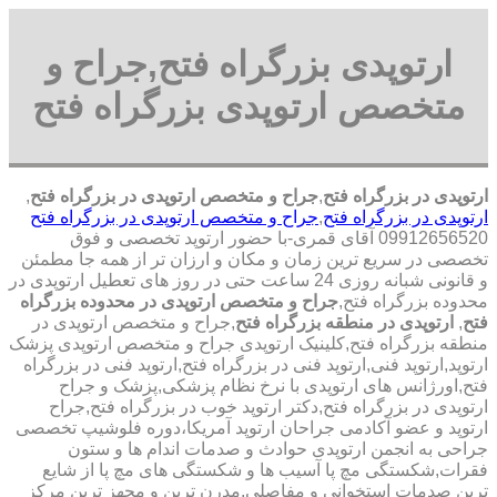
ارتوپدی بزرگراه فتح,جراح و
متخصص ارتوپدی بزرگراه فتح
ارتوپدی در بزرگراه فتح
,
جراح و متخصص ارتوپدی در بزرگراه فتح
,
ارتوپدی در بزرگراه فتح
,
جراح و متخصص ارتوپدی در بزرگراه فتح
09912656520 آقای قمری-با حضور ارتوپد تخصصی و فوق
تخصصی در سریع ترین زمان و مکان و ارزان تر از همه جا مطمئن
و قانونی شبانه روزی 24 ساعت حتی در روز های تعطیل ارتوپدی در
محدوده بزرگراه فتح,
جراح و متخصص ارتوپدی در محدوده بزرگراه
فتح
,
ارتوپدی در منطقه بزرگراه فتح
,جراح و متخصص ارتوپدی در
منطقه بزرگراه فتح,کلینیک ارتوپدی جراح و متخصص ارتوپدی پزشک
ارتوپد,ارتوپد فنی,ارتوپد فنی در بزرگراه فتح,ارتوپد فنی در بزرگراه
فتح,اورژانس های ارتوپدی با نرخ نظام پزشکی,پزشک و جراح
ارتوپدی در بزرگراه فتح,دکتر ارتوپد خوب در بزرگراه فتح,جراح
ارتوپد و عضو آکادمی جراحان ارتوپد آمریکا،دوره فلوشیپ تخصصی
جراحی به انجمن ارتوپدی حوادث و صدمات اندام ها و ستون
فقرات,شکستگی مچ پا آسیب ها و شکستگی های مچ پا از شایع
ترین صدمات استخوانی و مفاصلی,مدرن ترین و مجهز ترین مرکز