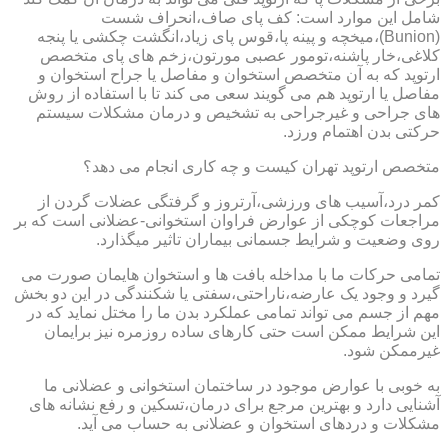
شامل این موارد است: کف پای صاف،انحراف شست
(Bunion)،میخچه و پینه پا،قوس پای زیاد،انگشت چکشی یا پنجه
کلاغی،خار پاشنه،تومور عصبی مورتون،زخم های پای متخصص
ارتوپد که به آن متخصص استخوان و مفاصل یا جراح استخوان و
مفاصل یا ارتوپد هم می گویند سعی می کند تا با استفاده از روش
های جراحی و غیرجراحی به تشخیص و درمان مشکلات سیستم
حرکتی بدن اهتمام ورزد.
متخصص ارتوپد تهران کیست و چه کاری انجام می دهد؟
کمر درد،آسیب های ورزشی،آرتروز و گرفتگی عضلات گردن از
مراجعات کوچکی از عوارض فراوان استخوانی-عضلانی است که بر
روی وضعیت و شرایط جسمانی بیماران تاثیر میگذارد.
تمامی حرکات ما با مداخله بافت ها و استخوان هایمان صورت می
گیرد و وجود یک عارضه،ناراحتی،سفتی یا شکنندگی در این دو بخش
مهم از جسم می تواند تمامی عملکرد بدن ما را مختل نماید که در
این شرایط ممکن است حتی کارهای ساده روزمره نیز برایمان
غیرممکن شود.
به خوبی با عوارض موجود در ساختمان استخوانی و عضلانی ما
آشنایی دارد و بهترین مرجع برای درمان،تسکین و رفع نشانه های
مشکلات و دردهای استخوان و عضلانی به حساب می آید.