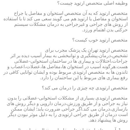
وظیفه اصلی متخصص ارتوپد چیست؟
متخصص ارتوپد که به آن متخصص استخوان و مفاصل یا جراح
استخوان و مفاصل یا ارتوپد هم می گویند سعی می کند تا با استفاده
از روش های جراحی و غیرجراحی به درمان مشکلات سیستم
حرکتی بدن اهتمام ورزد.
متخصص ارتوپد خوب کیست؟
متخصص ارتوپد تهران یک پزشک مجرب برای
تشخیص،درمان،پیشگیری و توانبخشی به بیمار آسیب دیده بر اثر
جراحات،اختلالات و بیماری ها در ساختمان استخوانی-عضلانی
هست.هرگونه آسیب در استخوان ها،مفاصل ها،عضلات،اعصاب و
تاندون ها به متخصص ارتوپدی مربوط بوده و ایشان توانایی کافی در
رفع بیماری های مربوط با این ساختمان را دارد.
متخصص ارتوپدی چه چیزی را درمان می کند؟
متخصص ارتوپدی بسیاری از مشکلات استخوانی-عضلانی را بدون
نیاز به جراحی و از طریق ورزش،درمان دارویی و دیگر روش های
بازسازی،درمان می کند.اگر جراحی ضرورت یابد؛ ایشان ممکن
است درمان از طریق جراحی ارتوپدی را به دلیل موثر نبودن دیگر
روش ها پیشنهاد دهد.