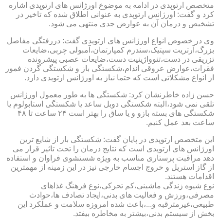
متخصص ارتوپدی در ادامه به موضوع اورژانس های ارتوپدی اشاره
کرد و گفت: اورژانس ارتوپدی به عنوانی اطلاق شده که تاخیر در
تشخیص و درمان آن به عوارض جدی منتهی می شود.
وی در خصوص انواع اورژانس های ارتوپدی گفت: دررفتگی مفاصل
بزرگ،آرتریت سپتیک،سندرم کمپارتمان،آمبولی چربی،ضایعات
تزریقی در دست،تنوواژینیت دست،ضایعات عصبی پیشرونده
فقرات،عوارض عروقی اندام،شکستگی باز و شکستگی گردن فمور
از انواع مشکلاتی است که حتما نیاز به اورژانس ارتوپدی دارد.
حسن زاده خاطرنشان کرد: شکستگی ها به طور معمول اورژانس
تلقی نمی شود،البته شکستگی دوبل ساعد یا شکستگی استابولوم یا
شکستگی های بسته بازو و یا ساق را بهتر است ۲۴ ساعت تا ۴۸
ساعت بعد عمل کنیم.
این متخصص ارتوپدی در پایان گفت: شکستگی باز از شایع ترین
اورژانس های ارتوپدی است که نتایج درمان را تحت تاثیر قرار می
دهد مراقبت پرستاری مناسب به ویژه شستشوی فراوان و استفاده
از گاز استریل و خروج اجسام خارجی نیز در این زمینه از مهمترین
اقدامات هستند.
نوع شیوه زندگی ماشینی،کم تحرکی،نوع فرهنگ غذاهای
مصرفی،ورزش و فعالیت های بدنی،ایجاد تصادف ها،حوادث
طبیعی،غیرمترقبه و...،باعث شده امروزه سلامت و عملکرد این
بخش از سیستم بدنی،بیشتر به مخاطره بیفتد.