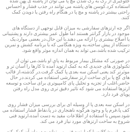
جلوگیری از رگ به رگ شدن مچ پا می توان از پاشنه ی پهن شده
استفاده کرد.کوسن های پاشنه می توانند در جذب فشار و احساس
راحتی بیشتر در پاشنه و مچ پا در هنگام راه رفتن یا دویدن کمک
کنند.
اگر چه ارتزهای سفارشی به میزان قابل توجهی از دستگاه های
موجود در بازار گرانتر هستند اما طول عمر بیشتری دارند و پشتیبانی
یا اصلاح بیشتری را ارائه می دهند.با این حال،در بعضی موارد،یک
دستگاه از پیش ساخته،به ویژه هنگامی که با برنامه کشش و تمرین
ترکیب شده باشد،می تواند به همان اندازه موثر واقع شود.
در صورتی که مشکل بیمار مربوط به پای او باشد،می توان از
تکنولوژی های جدیدی که به کمک ارتوپد آمده تا کارها را آسان تر و
موثرتر کند یعنی اسکن سه بعدی پا کمک گرفت.در گذشته،از قالب
های گچ پا برای ساخت ارتز سفارشی استفاده می کردند.در حال
حاضر،اغلب از تجزیه و تحلیل پای کامپیوتری برای ساخت و توسعه
ارتزها استفاده می شود که تاثیر دقیق تری روی مدل راه رفتن
پویای فرد دارد.
در اسکن سه بعدی پا از وسیله ای برای بررسی میزان فشار روی
کف پا،فرم پا و وجود هرگونه ناهنجاری در پا،نقاط فشار استفاده می
شود.سپس با استفاده از اطلاعات مفید به دست آمده،ارتوپد فنی
شروع به ساخت ارتزهای مورد نیاز فرد می کند.
برخی از مشکلات پا که ارتوپد فنی می تواند به درمان آن کمک کند