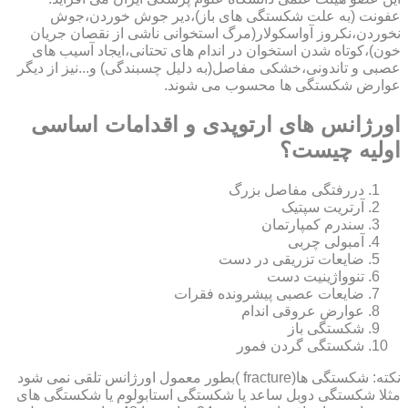
عفونت (به علت شکستگی های باز)،دیر جوش خوردن،جوش
نخوردن،نکروز آواسکولار(مرگ استخوانی ناشی از نقصان جریان
خون)،کوتاه شدن استخوان در اندام های تحتانی،ایجاد آسیب های
عصبی و تاندونی،خشکی مفاصل(به دلیل چسبندگی) و...نیز از دیگر
عوارض شکستگی ها محسوب می شوند.
اورژانس های ارتوپدی و اقدامات اساسی
اولیه چیست؟
دررفتگی مفاصل بزرگ
آرتریت سپتیک
سندرم کمپارتمان
آمبولی چربی
ضایعات تزریقی در دست
تنوواژینیت دست
ضایعات عصبی پیشرونده فقرات
عوارض عروقی اندام
شکستگی باز
شکستگی گردن فمور
نکته: شکستگی ها(fracture )بطور معمول اورژانس تلقی نمی شود
مثلا شکستگی دوبل ساعد یا شکستگی استابولوم یا شکستگی های