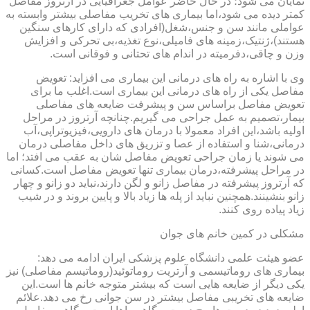
نمایان می شود؛ در حال حاضر عوامل جغرافیایی در آرتروز مفاصل
کمتر دیده می شود،اما بیماری های تخریب مفاصلی بیشتر وابسته به
عواملی مانند سن و جنس،شغل(افرادی که دارای کارهای سنگین
هستند)،ژنتیک،زمینه های فامیلی،نوع تغذیه،بی تحرکی و افزایش
وزن و چاقی،دفرمیته در اندام های تحتانی و فوقانی است.
وی با اشاره به راه های درمانی این بیماری می افزاید: تعویض
مفاصل یکی از راه های درمانی این بیماری است.اغلب ما برای
تعویض مفاصل براساس سن و پیشرفت ضایعه های مفاصلی
بیمار،تصمیم به عمل جراحی می گیریم.چنانچه آرتروز در مراحل
اولیه باشد،این افراد معمولا با درمان های دارویی،فیزیوتراپی،آب
درمانی،شنا و استفاده از عصا و تزریق های داخل مفاصلی درمان
می شوند یا زمان جراحی تعویض مفاصل شان به عقب می افتد؛ اما
در مراحل پیشرفته،درمان بیماری تنها تعویض مفاصل است.کسانی
که آرتروز پیشرفته در مفاصل زانو و لگن دارند،نباید دو زانو و چهار
زانو بنشینند.همچنین نباید از پله ها زیاد بالا و پایین بروند و در شیب
زیاد پیاده روی کنند.
مشکلی در کمین خانم های جوان
عضو هیئت علمی دانشگاه علوم پزشکی ایران ادامه می دهد:
بیماری های روماتیسمی و آرتریت روماتوئید(روماتیسم مفاصلی) نیز
یکی دیگر از ضایعه هایی است که بیشتر متوجه خانم ها است.این
ضایعه های تخریبی مفاصل بیشتر در سن جوانی رخ می دهد.علائم