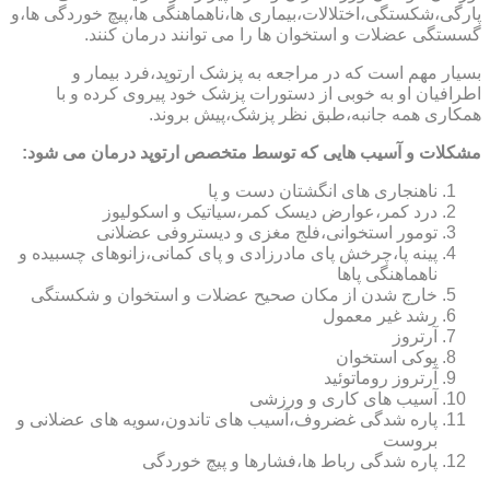
پارگی،شکستگی،اختلالات،بیماری ها،ناهماهنگی ها،پیچ خوردگی ها،و
گسستگی عضلات و استخوان ها را می توانند درمان کنند.
بسیار مهم است که در مراجعه به پزشک ارتوپد،فرد بیمار و
اطرافیان او به خوبی از دستورات پزشک خود پیروی کرده و با
همکاری همه جانبه،طبق نظر پزشک،پیش بروند.
مشکلات و آسیب هایی که توسط متخصص ارتوپد درمان می شود:
ناهنجاری های انگشتان دست و پا
درد کمر،عوارض دیسک کمر،سیاتیک و اسکولیوز
تومور استخوانی،فلج مغزی و دیستروفی عضلانی
پینه پا،چرخش پای مادرزادی و پای کمانی،زانوهای چسبیده و
ناهماهنگی پاها
خارج شدن از مکان صحیح عضلات و استخوان و شکستگی
رشد غیر معمول
آرتروز
پوکی استخوان
آرتروز روماتوئید
آسیب های کاری و ورزشی
پاره شدگی غضروف،آسیب های تاندون،سویه های عضلانی و
بروست
پاره شدگی رباط ها،فشارها و پیچ خوردگی