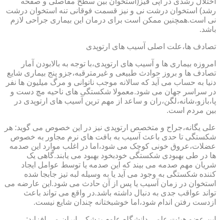
اختلال رشدی در اپی فیز(استخوان بین سطح مفاصلی و صفحه
رشد) استخوان درشت نی و نیز قسمت فوقانی تنه استخوان درشت
نی است.همچنین ممکن است برای درمان این بیماری جراحی لازم
باشد.
تصادف ها،علت اصلی آسیب های ارتوپدی
امروزه بیماری ها و آسیب های ارتوپدی،با توجه به بالابودن آمار
تصادف ها و بروز حوادث طبیعی و غیرمترقبه،جزو پنج بیماری شایع
دنیا به حساب می آید که سالانه موجب ناتوانی و مرگ میلیون ها نفر
در سراسر جهان می شود.معمولا شکستگی های ناحیه مچ دست و
پا،بازو،شانه،لگن،ران و ساعد از مهم ترین آسیب های ارتوپدی در
بین مردم است.
علی یگانه،جراح و متخصص ارتوپدی نیز در این خصوص می گوید: هر
شکستگی تا حدی باعث آسیب به بافت های نرم مجاور به خصوص
عضلات،عروق خونی کوچک می شود،اما در اغلب موارد این صدمه
ها در طی بهبودی شکستگی خودبخود بهبود می یابند.گاهی یک
شریان مهم صدمه می بیند که این صدمه یا توسط عوامل ایجاد
کننده شکستگی به وجود می آید یا به وسیله لبه تیز جابجا شده
استخوان در زمان آسیب یا پس از آن حادث می شود.این عارضه می
تواند عواقب جدی به دنبال داشته باشد.در واقع می تواند باعث
ازدست رفتن اندام شود،اما خوشبختانه چندان شایع نیست.
این عضو هیئت علمی دانشگاه علوم پزشکی ایران می افزاید: