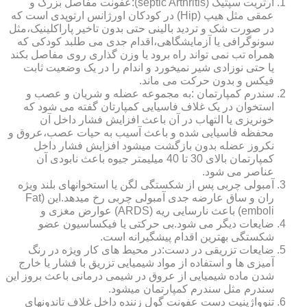
آرتریت سپتیک (septic Arthritis):عفونت مفاصل بزرگ و
عمقی مثل هیپ (Hip) در کودکان اورژانس ارتوپدی است که
در صورت شک و تردید بالینی حتی بدون تاخیر پاراکلینیک،مثل
سونوگرافی یا آزمایشگاهی،اقدام جدی می طلبد کودکی که
همراه تب نمی تواند راه برود یا وزن گذاری روی مفاصل بکند
یا حتی نوزادی شیر نمیخورد و اندام را در یک وضعیت ثابت
فیکس و بدون حرکت می ماند.
سندرم کمپارتمان :به مجموعه عضله و شریان و عصب و
استخوان در یک غلاف فاسیایی کمپارتان گفته می شود که
خونریزی یا التهاب در آن باعث افزایش فشار داخل آن
محفظه فاسیایی شده و باعث آسیب به حیات عصب،عروق و
نکروز عضله بدون بازگشت میشود افزایش فشار داخل
کمپارتمان بالای 30 تا 40 میلیمتر جیوه باعث نابودی آن
عناصر می شود.
آمبولی چربی پس از شکستگی لگن یا استخوانهای بلند ویژه
ران و ساق عارضه جدی آمبولی چربی رخ میدهد.این (Fat
emboli) باعث نارسایی ریه (ARDS) عوارض مغزی و
ضایعات دیگر می شود.بی حرکتی یا فیکساسیون عضو
شکستگی بهترین اقدام پیشگیرانه است.
ضایعات تزریقی در دست:در محیط های کار ویژه در رنگ
آمیزی ها و استفاده از مواد شیمیایی تزریق با فشار یا خارج
شدن ماده شیمیایی از عروق در شیمی درمانی باعث بروز این
سندرم مثل سندرم کمپارتمان میشود.
تنوواژینیت دست عفونت گول زننده داخل غلاف تاندونهای