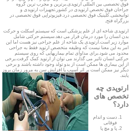
فوق تخصصی بین المللی ارتوپدی.برترین ‏و ‏مجرب ‏ترین ‏گروه
‏جراحان ‏فوق ‏تخصص ‏ارتوپدی ‏در ‏کشور.تجهیزات ارتوپدی و
توانبخشی.کلینیک فوق تخصصی درد.فیزیوتراپی فوق تخصصی در
بزرگراه فتح,
ارتوپدی شاخه ای از علم پزشکی است که سیستم اسکلت و حرکت
بدن انسان را مورد درمان قرار می دهد.سیستم حرکتی شامل
موارد زیر است.ارتوپدی یک شاخه از علم جراحی نیز هست اما این
امر به این معنا نیست که وظیفه متخصص ارتوپد فقط به جراحی
محدود می شود.برای مداوای تمام بیماریهایی که روی سیستم
حرکتی انسان تاثیر می گذارند می توان از ارتوپد کمک گرفت.برخی
از این بیماری ها ممکن است از بدو تولد وجود داشته باشند و برخی
دیگر نیز ممکن است بر اثر آسیب یا افزایش سن به مرور زمان بروز
یابند.
ارتوپدی چه
تخصص های
دارد؟
دست و اندام
فوقانی
پا و مچ پا