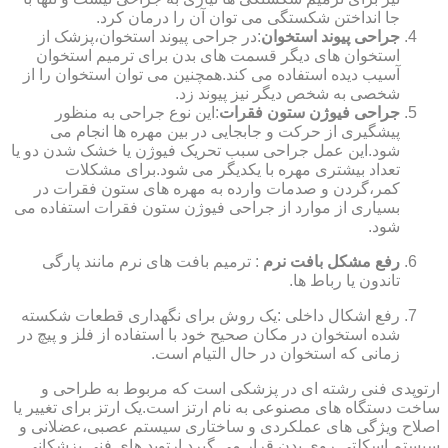
جا انداختن شکستگی می توان آن را درمان کرد.
جراحی پیوند استخوان
:در جراحی پیوند استخوان،پزشک از
استخوان های دیگر قسمت های بدن برای ترمیم استخوان
آسیب دیده استفاده می کند.همچنین می توان استخوان را از
شخصی به شخص دیگر نیز پیوند زد.
جراحی فیوژن ستون فقرات
:این نوع جراحی به منظور
پیشگیری از حرکت و جابجایی در بین مهره ها انجام می
شود.این عمل جراحی سبب تحریک فیوژن یا خشک شدن دو یا
تعداد بیشتری مهره با یکدیگر می شود.برای مشکلات
کمر،گردن و صدمات وارده به مهره های ستون فقرات در
بسیاری از موارد از جراحی فیوژن ستون فقرات استفاده می
شود.
رفع مشکل بافت نرم
: ترمیم بافت های نرم مانند پارگی
تاندون یا رباط ها.
رفع اشکال داخلی :یک روش برای نگهداری قطعات شکسته
شده استخوان در مکان صحیح خود با استفاده از فلز و پیچ در
زمانی که استخوان در حال التیام است.
ارتوپدی فنی رشته ای در پزشکی است که مربوط به طراحی و
ساخت دستگاه های مصنوعی به نام ارتز است.یک ارتز برای تغییر یا
اصلاح ویژگی های عملکردی و ساختاری سیستم عصبی،عضلانی و
سیستم اسکلتی روی بدن قرار می گیرد.ارتوپد های فنی پزشکانی