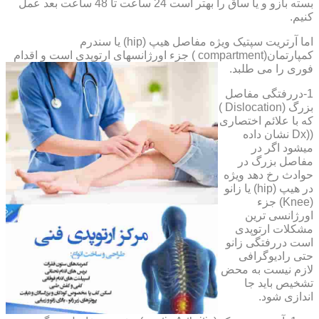
بسته بازو و یا ساق را بهتر است 24 ساعت تا 48 ساعت بعد عمل
کنیم.
اما آرتریت سپتیک ویژه مفاصل هیپ (hip) یا سندرم
کمپارتمان(compartment ) جزء اورژانسهای ارتوپدی است و اقدام
فوری را می طلبد.
1-دررفتگی مفاصل
بزرگ (Dislocation )
که با علائم اختصاری
((Dx نشان داده
میشود اگر در
مفاصل بزرگ در
حوادث رخ دهد ویژه
در هیپ (hip) یا زانو
(Knee) جزء
اورژانسی ترین
مشکلات ارتوپدی
است دررفتگی زانو
حتی رادیوگرافی
لازم نیست به محض
تشخیص باید جا
اندازی شود.