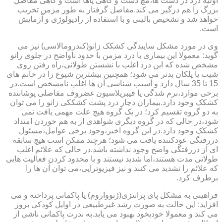
اولیه درد در دست ها،مچ دست و گاهی پاها است و گاهی مفاصل
بزرگ را هم درگیر می کند.مفاصل گرفتار به طور مزمن تخریب
خواهد شد و تشخیص بالینی و با استفاده از رادیولوژی و آزمایش
است.
وی در مورد مشکل ساییدگی کشکک زانو(کندرومالاسی) نیز می
گوید: معمولا این بیماری با درد مزمن با حدود ناواضح در جلوی زانو
مشخص شده که این درد اغلب با نشستن طولانی،راه رفتن روی
شیب یا پلکان بدتر می شود؛ همچنین بیشترین شیوع را در خانم های
15 تا 35 سال دارد و آسیب شناسی آن ها اغلب نامشخص است.در
برخی موارد،نرم شدگی یا فیبریلاسیون غضروف مفاصلی پوشاننده
کشکک وجود دارد.بیماران دچار درد پشت کشککی زانو را می توان
به دو گروه تقسیم کرد؛ در یک گروه هیچ علت مهمی یافت نمی
شود،در حالی که در گروه دیگری شواهدی از به هم خوردن امتداد
کشکک وجود دارد.در این گروه اخیر،وجود برخی عوامل،مسئول
دررفتگی عودکننده یافت می شود؛ هرچند ممکن است هیچ سابقه
ای از دررفتگی واضح وجود نداشته باشد.در حالی که علائم اغلب
طولانی مدت هستند،اما شدید نیستند و با محدود کردن فعالیت هایی
که علائم را تشدید می کنند و نیز فیزیوتراپی،می توان آن ها را
برطرف کرد.
فراهینی به مشکل پای پرانتزی(ژنوواروم) یا پاکمانی پرداخته و می
افزاید: این حالت به صورت رشد غیرطبیعی در اوایل کودکی بروز
می کند و معمولا خودبخود بهبود می یابد.به ندرت پاکمانی ناشی از