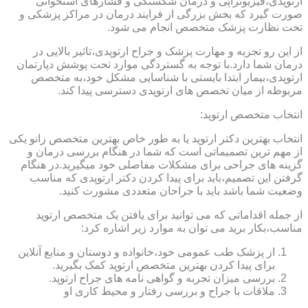
ارتوپدی،فیزیوتراپی و درمان شکستگی و فشارهای استخوانی
صورت گیرد که بخش بزرگی از فرایند درمان در مراکز پزشکی و
تحت نظارت پزشک متخصص انجام می شود.
از این رو تجربه و مهارت پزشک و جراح ارتوپدی،تاثیر بالایی در
درمان شما دارد.با توجه به گستردگی موارد تحت پوشش دپارتمان
ارتوپدی،بیمار ابتدا بایستی با شناسایی مشکل خود،به متخصص
مربوطه از میان تخصص های ارتوپدی دسترسی پیدا کند.
انتخاب متخصص ارتوپد:
انتخاب بهترین دکتر ارتوپد یا به طور خاص بهترین متخصص زانو یکی
از مهم ترین تصمیماتی است که شما در هنگام بررسی درمان و
گزینه های جراحی برای مشکلات مفاصلی خود میگیرید.در هنگام
گرفتن این تصمیم،باید برای پیدا کردن دکتر ارتوپدی که مناسب
وضعیت شما باشد باید با جراحان متعددی مشورت کنید.
از جمله اقداماتی که می توانید برای یافتن یک متخصص ارتوپد
مناسب،بکار برید می توان به موارد زیر اشاره کرد:
از پزشک طب عمومی خود،خانواده و دوستان و منابع آنلاین
برای پیدا کردن بهترین متخصص ارتوپد کمک بگیرید.
بررسی میزان تجربه و گواهی نامه های جراح ارتوپد.
ملاقات با جراح و بررسی رفتار و محیط کاری او