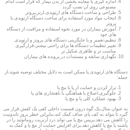
اندازه گیری یا معاینه بخشی از بدن بیمار که قرار است اندام
مصنوعی روی آن نصب گردد
طراحی و ساخت دستگاه های ارتوپدی،ارتز،پروتز
انتخاب مواد مورد استفاده برای ساخت دستگاه ارتوپدی یا
پروتز
آموزش بیماران در مورد نحوه استفاده و مراقبت از دستگاه
های خود
تنظیم،تعمیر و یا جایگزینی دستگاه های پروتز و ارتوپدی
تغییر تنظیمات دستگاه ها برای راحتی بیشتر،قرارگیری
مناسب تر و ظاهری شکیل تر
نگهداری سابقه و مستندات در پرونده های بیماران
دستگاه های ارتوپدی پا ممکن است به دلایل مختلف توصیه شوند،از
جمله:
تراز کردن و حمایت از پا یا مچ پا
جلوگیری،اصلاح یا هماهنگی با ناهنجاری های پا
بهبود عملکرد کلی پا و مچ پا
به عنوان مثال،یک گوه درون قسمت داخلی کفی یک کفش قرار می
گیرد تا بتواند به کف پای صاف کمک کند،بنابراین خطر بروز تاندونیت
را کاهش می دهد.بریس مچ پا می تواند درد آرتریت روماتوئید را در
پاشنه یا مچ پا کاهش دهد.برای افزایش حمایت از مچ پا و کمک به