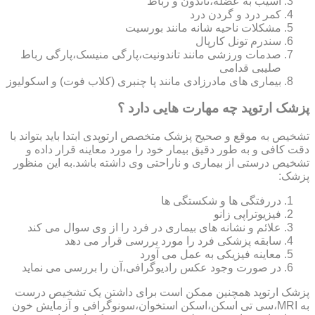
آسیب به عضله،تاندون و رباط
کمر درد و گردن درد
مشکلات ناحیه شانه مانند بورسیت
سندرم تونل کارپال
صدمات ورزشی مانند تاندونیت،پارگی منیسک،پارگی رباط
صلیبی قدامی
بیماری های مادرزادی مانند پا چنبری (کلاب فوت) و اسکولیوز
پزشک ارتوپد چه مهارت هایی دارد ؟
تشخیص به موقع و صحیح پزشک متخصص ارتوپدی ابتدا باید بتواند با
دقت کافی و به طور دقیق بیمار خود را مورد معاینه قرار داده و
تشخیص درستی از بیماری و ناراحتی وی داشته باشد.به این منظور
پزشک:
دررفتگی ها و شکستگی ها
فیزیوتراپی زانو
علائم و نشانه های بیماری در فرد را از وی سوال می کند
سابقه پزشکی فرد را مورد بررسی قرار می دهد
معاینه فیزیکی به عمل می آورد
در صورت وجود عکس رادیوگرافی،آن را بررسی می‎ نماید
پزشک ارتوپد همچنین ممکن است برای داشتن یک تشخیص درست
به MRI،سی تی اسکن،اسکن استخوان،سونوگرافی و آزمایش خون