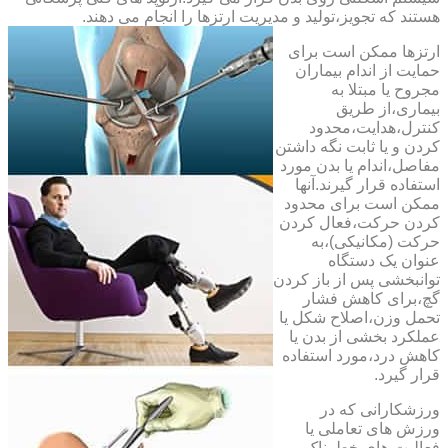
هستند که تجویز،تولید و مدیریت ارتزها را انجام می دهند.
ارتزها ممکن است برای
حمایت از اندام بیماران
مجروح یا مبتلا به
بیماری،از طریق
کنترل،هدایت،محدود
کردن و یا ثابت نگه داشتن
مفاصل،اندام یا بدن مورد
استفاده قرار گیرند.آنها
ممکن است برای محدود
کردن حرکت،فعال کردن
حرکت (مکانیکی)،به
عنوان یک دستگاه
توانبخشی پس از باز کردن
گچ،برای کاهش فشار
تحمل وزن،اصلاح شکل یا
عملکرد بخشی از بدن یا
کاهش درد،مورد استفاده
قرار گیرد.
ورزشکارانی که در
ورزش های تعاملی یا
فعالیت های خطرناک