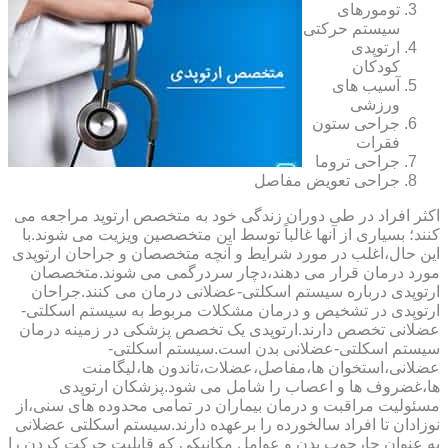
تومورهای
سیستم حرکتی
ارتوپدی
کودکان
آسیب های
ورزشی
جراحی ستون
فقرات
جراحی تروما
جراحی تعویض مفاصل
اکثر افراد در طی دوران زندگی خود به متخصص ارتوپد مراجعه می
کنند؛ بسیاری از آنها غالباً توسط این متخصصین ویزیت می شوند.با
این حال،اغلب در مورد شرایط و آنچه متخصصان و جراحان ارتوپدی
مورد درمان قرار می دهند،دچار سردرگمی می شوند.متخصصان
ارتوپدی درباره سیستم اسکلتی-عضلانی درمان می کنند.جراحان
ارتوپدی در تشخیص و درمان مشکلات مربوط به سیستم اسکلتی-
عضلانی تخصص دارند.ارتوپدی یک تخصص پزشکی در زمینه درمان
سیستم اسکلتی-عضلانی بدن است.سیستم اسکلتی-
عضلانی،استخوان ها،مفاصل،عضلات،تاندون ها،لیگامنت
ها،غضروف ها و اعصاب را شامل می شود.پزشکان ارتوپدی
مسئولیت مراقبت و درمان بیماران در تمامی محدوده های سنی،از
نوزادان تا افراد سالخورده را برعهده دارند.سیستم اسکلتی عضلانی
به عنوان چارچوب بدن و عوامل مکانیکی که قابلیت حرکت کردن را