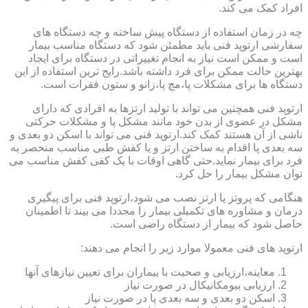
افراد کمک می کند.
چه در زمان استفاده از دستگاه پیش ساخته و چه دستگاه های
سفارشی ارتوپد فنی باید مطمئن شود که دستگاه مناسب بیمار
است و ممکن است نیاز به انجام تغییراتی در دستگاه برای ایجاد
بهترین حالت ممکن برای فرد داشته باشد.رایج ترین استفاده از این
دستگاه ها برای مشکلات پا،مچ پا،زانو و ستون فقرات است.
ارتوپد فنی همچنین می تواند با تولید ارتزها به افرادی که دارای
مشکل در عضوی از بدن خود مانند مشکل پا و مشکلات حرکتی
ناشی از آن هستند کمک کند.ارتوپد فنی می تواند با اسکن دو بعدی و
سه بعدی پا اقدام به ساختن ارتز و یا کفش طبی مناسب منحصر به
فرد برای بیمار نماید.حتی گاهی اوقات با یک کفی کفش مناسب می
توان مشکل بیمار را حل کرد.
هنگامی که پروتز یا ارتز نصب می شود،ارتوپد فنی برای پیگیری
درمان و مشاوره های تکمیلی بیمار را مجددا می بیند تا اطمینان
حاصل شود که بیمار از دستگاه راضی است.
ارتوپد های فنی معمولا موارد زیر را انجام می دهند:
معاینه،ارزیابی و صحبت با بیماران برای تعیین نیازهای آنها
ارزیابی بیومکانیکال در صورت نیاز
اسکن دو بعدی و سه بعدی پا در صورت نیاز