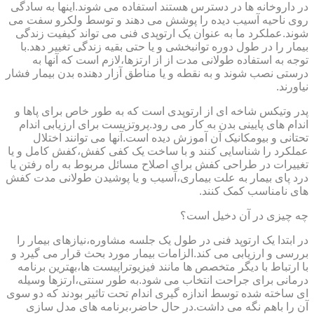
در داروخانه ها در دسترس هستند استفاده می شوند.اینها به سادگی
روی ناحیه آسیب دیده را پوشش می دهند و توسط ولکرو سفت می
شوند.عملکرد ما به عنوان یک ارتوپدی فنی می تواند کیفیت زندگی
بیمار را در طول دوره توانبخشی و یا حتی بقیه زندگی تغییر دهد.با
توجه به استفاده طولانی مدت از از ارتزها،لازم است که آنها به
درستی نصب شوند و به نقطه و یا مناطق آزار دهنده بدن بیمار فشار
نیاورند.
پدر وتیکس شاخه ای از ارتوپدی است که به طور خاص برای پاها و
اندام های پایینی بدن به کار می رود.پروتزیست برای ارزیابی اندام
تحتانی و بیومکانیک آن آموزش دیده است.آنها می توانند اختلال
عملکرد را شناسایی کنند و با ساخت یک کفی کفش،کفش کامل و یا
تغییرات در طراحی کفش برای اصلاح مسائل مربوط به راه رفتن یا
درد پای بیمار به علت بیماری،آسیب و یا پوشیدن طولانی مدت کفش
های نامناسب کمک کنند.
چه چیزی در آن دخیل است؟
در ابتدا یک ارتوپد فنی در طول یک جلسه مشاوره،نیازهای بیمار را
بررسی و ارزیابی می کند.الزامات بیمار مورد بحث قرار می گیرد و
با ارتباط با دیگر متخصص ها مانند فیزیوتراپیست ها،بهترین برنامه
درمانی برای جراحت انتخاب می شود.به طور سنتی،ارتزها وسیله
ای ساخته شده توسط اندازه گیری اندام تحت تاثیر بودند که دو سوی
آن را باهم نگه می داشت.در حال حاضر،برنامه های مدل سازی