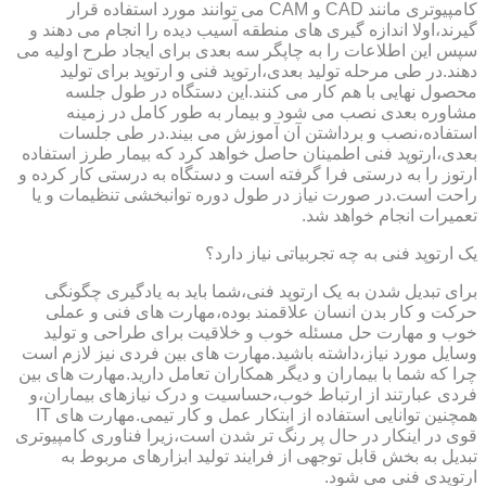
کامپیوتری مانند CAD و CAM می توانند مورد استفاده قرار
گیرند،اولا اندازه گیری های منطقه آسیب دیده را انجام می دهند و
سپس این اطلاعات را به چاپگر سه بعدی برای ایجاد طرح اولیه می
دهند.در طی مرحله تولید بعدی،ارتوپد فنی و ارتوپد برای تولید
محصول نهایی با هم کار می کنند.این دستگاه در طول جلسه
مشاوره بعدی نصب می شود و بیمار به طور کامل در زمینه
استفاده،نصب و برداشتن آن آموزش می بیند.در طی جلسات
بعدی،ارتوپد فنی اطمینان حاصل خواهد کرد که بیمار طرز استفاده
ارتوز را به درستی فرا گرفته است و دستگاه به درستی کار کرده و
راحت است.در صورت نیاز در طول دوره توانبخشی تنظیمات و یا
تعمیرات انجام خواهد شد.
یک ارتوپد فنی به چه تجربیاتی نیاز دارد؟
برای تبدیل شدن به یک ارتوپد فنی،شما باید به یادگیری چگونگی
حرکت و کار بدن انسان علاقمند بوده،مهارت های فنی و عملی
خوب و مهارت حل مسئله خوب و خلاقیت برای طراحی و تولید
وسایل مورد نیاز،داشته باشید.مهارت های بین فردی نیز لازم است
چرا که شما با بیماران و دیگر همکاران تعامل دارید.مهارت های بین
فردی عبارتند از ارتباط خوب،حساسیت و درک نیازهای بیماران،و
همچنین توانایی استفاده از ابتکار عمل و کار تیمی.مهارت های IT
قوی در اینکار در حال پر رنگ تر شدن است،زیرا فناوری کامپیوتری
تبدیل به بخش قابل توجهی از فرایند تولید ابزارهای مربوط به
ارتوپدی فنی می شود.